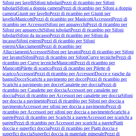
Sifoni per lavelli
Sifoni tubolari
Pezzi di ricambio per Sifoni
tubolari
Sifoni a doppia camera
Pezzi di ricambio per Sifoni a doppia
camera
Giunti per lavello
Pezzi di ricambio per Giunti per
lavello
Manicotti
Pezzi di ricambio per Manicotti
Accessori
Pezzi di
ricambio per Accessori
Sifoni per apparecchi
Pezzi di ricambio per
Sifoni per apparecchi
Sifoni tubolari
Pezzi di ricambio per Sifoni
tubolari
Sifoni da incasso
Pezzi di ricambio per Sifoni da
incasso
Sifoni esterni
Pezzi di ricambio per Sifoni
esterni
Allacciamenti
Pezzi di ricambio per
Allacciamenti
Accessori
Sifoni per lavatoi
Pezzi di ricambio per Sifoni
per lavatoi
Sifoni
Pezzi di ricambio per Sifoni
Curve tecniche
Pezzi di
ricambio per Curve tecniche
Manicotti
Pezzi di ricambio per
Manicotti
Pilette di scarico
Pezzi di ricambio per Pilette di
scarico
Accessori
Pezzi di ricambio per Accessori
Docce e vasche da
bagno
Docce
Scarichi a pavimento per docce
Pezzi di ricambio per
Scarichi a pavimento per docce
Canalette per doccia
Pezzi di
ricambio per Canalette per doccia
Accessori per canalette per
doccia
Pezzi di ricambio per Accessori per canalette per doccia
Sifoni
per doccia a pavimento
Pezzi di ricambio per Sifoni per doccia a
pavimento
Accessori per sifoni per doccia a pavimento
Pezzi di
ricambio per Accessori per sifoni per doccia a pavimento
Scarichi a
parete
Pezzi di ricambio per Scarichi a parete
Accessori per scarichi a
parete
Pezzi di ricambio per Accessori per scarichi a parete
Piatti
doccia e superfici doccia
Pezzi di ricambio per Piatti doccia e
superfici doccia
Superfici doccia in materiale minerale
Pezzi di