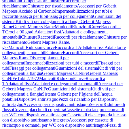
smontabili
Compensatori
Chiusure
Raccordi per
riscaldamento
Chiusure per riscaldamento
Accessori per Geberit
Mapress Acciaio al Carbonio
Impermeabilizzazioni per tubi e
raccordi
Fissaggi per tubi
Fissaggi per collegamenti
Guarnizioni del
sistema
Kit di viti per collegamenti a flangia
Geberit Mapress
Rame
Geberit Mapress Rame
Manicotti
Riduzioni
Curve
Raccordi a
T
Croci a 90 gradi
Adattatori fissi
Adattatori e collegamenti,
smontabili
Chiusure
Raccordi
Raccordi per riscaldamento
Chiusure per
riscaldamento
Geberit Mapress Rame,
gas
Manicotti
Riduzioni
Curve
Raccordi a T
Adattatori fissi
Adattatori e
collegamenti, smontabili
Chiusure
Raccordi
Accessori per Geberit
Mapress Rame
Disaccoppiamenti per
collegamenti
Impermeabilizzazioni per tubi e raccordi
Fissaggi per
tubi
Fissaggi per collegamenti
Guarnizioni del sistema
Kit di viti per
collegamenti a flangia
Geberit Mapress CuNiFe
Geberit Mapress
CuNiFe
Tubi 2.1972
Manicotti
Riduzioni
Curve
Raccordi a
T
Adattatori fissi
Adattatori e collegamenti, smontabili
Accessori per
Geberit Mapress CuNiFe
Guarnizioni del sistema
Kit di viti per
collegamenti a flangia
Sistema Geberit per l’Igiene dell’acqua
potabile
Dispositivi antiristagno
Pezzi di ricambio per Dispositivi
antiristagno
Accessori per dispositivi antiristagno
Sensori
Riduttore di
flusso
Cover e placche di copertura
Cassette di risciacquo e comandi
per WC con dispositivo antiristagno
Cassette di risciacquo da incasso
con dispositivo antiristagno integrato
Accessori per cassette di
risciacquo e comandi per WC con dispositivo antiristagno
Pezzi di