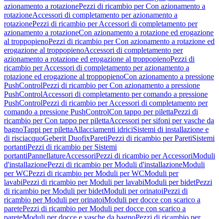
azionamento a rotazione
Pezzi di ricambio per Con azionamento a
rotazione
Accessori di completamento per azionamento a
rotazione
Pezzi di ricambio per Accessori di completamento per
azionamento a rotazione
Con azionamento a rotazione ed erogazione
al troppopieno
Pezzi di ricambio per Con azionamento a rotazione ed
erogazione al troppopieno
Accessori di completamento per
azionamento a rotazione ed erogazione al troppopieno
Pezzi di
ricambio per Accessori di completamento per azionamento a
rotazione ed erogazione al troppopieno
Con azionamento a pressione
PushControl
Pezzi di ricambio per Con azionamento a pressione
PushControl
Accessori di completamento per comando a pressione
PushControl
Pezzi di ricambio per Accessori di completamento per
comando a pressione PushControl
Con tappo per piletta
Pezzi di
ricambio per Con tappo per piletta
Accessori per sifoni per vasche da
bagno
Tappi per piletta
Allacciamenti idrici
Sistemi di installazione e
di risciacquo
Geberit Duofix
Pareti
Pezzi di ricambio per Pareti
Sistemi
portanti
Pezzi di ricambio per Sistemi
portanti
Pannellature
Accessori
Pezzi di ricambio per Accessori
Moduli
d'installazione
Pezzi di ricambio per Moduli d'installazione
Moduli
per WC
Pezzi di ricambio per Moduli per WC
Moduli per
lavabi
Pezzi di ricambio per Moduli per lavabi
Moduli per bidet
Pezzi
di ricambio per Moduli per bidet
Moduli per orinatoi
Pezzi di
ricambio per Moduli per orinatoi
Moduli per docce con scarico a
parete
Pezzi di ricambio per Moduli per docce con scarico a
parete
Moduli per docce e vasche da bagno
Pezzi di ricambio per