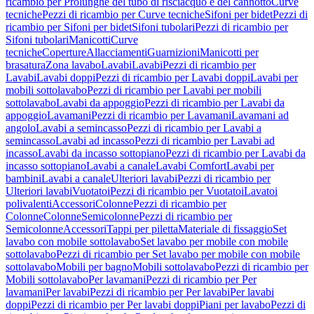
ricambio per Prolunghe del tubo di risciacquo e del cannotto
Curve
tecniche
Pezzi di ricambio per Curve tecniche
Sifoni per bidet
Pezzi di
ricambio per Sifoni per bidet
Sifoni tubolari
Pezzi di ricambio per
Sifoni tubolari
Manicotti
Curve
tecniche
Coperture
Allacciamenti
Guarnizioni
Manicotti per
brasatura
Zona lavabo
Lavabi
Lavabi
Pezzi di ricambio per
Lavabi
Lavabi doppi
Pezzi di ricambio per Lavabi doppi
Lavabi per
mobili sottolavabo
Pezzi di ricambio per Lavabi per mobili
sottolavabo
Lavabi da appoggio
Pezzi di ricambio per Lavabi da
appoggio
Lavamani
Pezzi di ricambio per Lavamani
Lavamani ad
angolo
Lavabi a semincasso
Pezzi di ricambio per Lavabi a
semincasso
Lavabi ad incasso
Pezzi di ricambio per Lavabi ad
incasso
Lavabi da incasso sottopiano
Pezzi di ricambio per Lavabi da
incasso sottopiano
Lavabi a canale
Lavabi Comfort
Lavabi per
bambini
Lavabi a canale
Ulteriori lavabi
Pezzi di ricambio per
Ulteriori lavabi
Vuotatoi
Pezzi di ricambio per Vuotatoi
Lavatoi
polivalenti
Accessori
Colonne
Pezzi di ricambio per
Colonne
Colonne
Semicolonne
Pezzi di ricambio per
Semicolonne
Accessori
Tappi per piletta
Materiale di fissaggio
Set
lavabo con mobile sottolavabo
Set lavabo per mobile con mobile
sottolavabo
Pezzi di ricambio per Set lavabo per mobile con mobile
sottolavabo
Mobili per bagno
Mobili sottolavabo
Pezzi di ricambio per
Mobili sottolavabo
Per lavamani
Pezzi di ricambio per Per
lavamani
Per lavabi
Pezzi di ricambio per Per lavabi
Per lavabi
doppi
Pezzi di ricambio per Per lavabi doppi
Piani per lavabo
Pezzi di