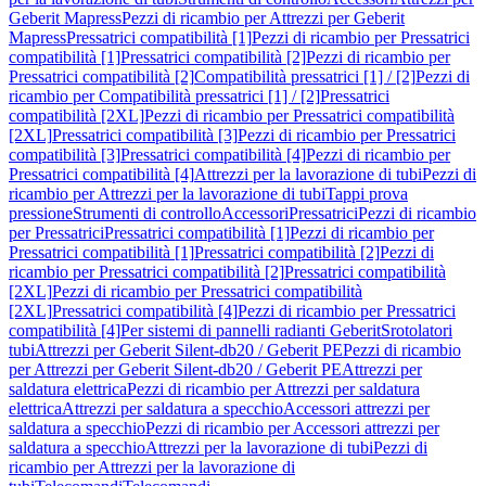
Geberit Mapress
Pezzi di ricambio per Attrezzi per Geberit
Mapress
Pressatrici compatibilità [1]
Pezzi di ricambio per Pressatrici
compatibilità [1]
Pressatrici compatibilità [2]
Pezzi di ricambio per
Pressatrici compatibilità [2]
Compatibilità pressatrici [1] / [2]
Pezzi di
ricambio per Compatibilità pressatrici [1] / [2]
Pressatrici
compatibilità [2XL]
Pezzi di ricambio per Pressatrici compatibilità
[2XL]
Pressatrici compatibilità [3]
Pezzi di ricambio per Pressatrici
compatibilità [3]
Pressatrici compatibilità [4]
Pezzi di ricambio per
Pressatrici compatibilità [4]
Attrezzi per la lavorazione di tubi
Pezzi di
ricambio per Attrezzi per la lavorazione di tubi
Tappi prova
pressione
Strumenti di controllo
Accessori
Pressatrici
Pezzi di ricambio
per Pressatrici
Pressatrici compatibilità [1]
Pezzi di ricambio per
Pressatrici compatibilità [1]
Pressatrici compatibilità [2]
Pezzi di
ricambio per Pressatrici compatibilità [2]
Pressatrici compatibilità
[2XL]
Pezzi di ricambio per Pressatrici compatibilità
[2XL]
Pressatrici compatibilità [4]
Pezzi di ricambio per Pressatrici
compatibilità [4]
Per sistemi di pannelli radianti Geberit
Srotolatori
tubi
Attrezzi per Geberit Silent-db20 / Geberit PE
Pezzi di ricambio
per Attrezzi per Geberit Silent-db20 / Geberit PE
Attrezzi per
saldatura elettrica
Pezzi di ricambio per Attrezzi per saldatura
elettrica
Attrezzi per saldatura a specchio
Accessori attrezzi per
saldatura a specchio
Pezzi di ricambio per Accessori attrezzi per
saldatura a specchio
Attrezzi per la lavorazione di tubi
Pezzi di
ricambio per Attrezzi per la lavorazione di