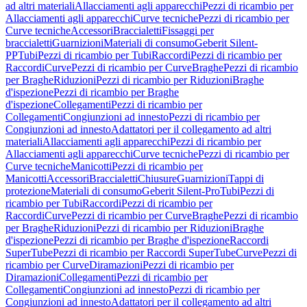
ad altri materiali
Allacciamenti agli apparecchi
Pezzi di ricambio per
Allacciamenti agli apparecchi
Curve tecniche
Pezzi di ricambio per
Curve tecniche
Accessori
Braccialetti
Fissaggi per
braccialetti
Guarnizioni
Materiali di consumo
Geberit Silent-
PP
Tubi
Pezzi di ricambio per Tubi
Raccordi
Pezzi di ricambio per
Raccordi
Curve
Pezzi di ricambio per Curve
Braghe
Pezzi di ricambio
per Braghe
Riduzioni
Pezzi di ricambio per Riduzioni
Braghe
d'ispezione
Pezzi di ricambio per Braghe
d'ispezione
Collegamenti
Pezzi di ricambio per
Collegamenti
Congiunzioni ad innesto
Pezzi di ricambio per
Congiunzioni ad innesto
Adattatori per il collegamento ad altri
materiali
Allacciamenti agli apparecchi
Pezzi di ricambio per
Allacciamenti agli apparecchi
Curve tecniche
Pezzi di ricambio per
Curve tecniche
Manicotti
Pezzi di ricambio per
Manicotti
Accessori
Braccialetti
Chiusure
Guarnizioni
Tappi di
protezione
Materiali di consumo
Geberit Silent-Pro
Tubi
Pezzi di
ricambio per Tubi
Raccordi
Pezzi di ricambio per
Raccordi
Curve
Pezzi di ricambio per Curve
Braghe
Pezzi di ricambio
per Braghe
Riduzioni
Pezzi di ricambio per Riduzioni
Braghe
d'ispezione
Pezzi di ricambio per Braghe d'ispezione
Raccordi
SuperTube
Pezzi di ricambio per Raccordi SuperTube
Curve
Pezzi di
ricambio per Curve
Diramazioni
Pezzi di ricambio per
Diramazioni
Collegamenti
Pezzi di ricambio per
Collegamenti
Congiunzioni ad innesto
Pezzi di ricambio per
Congiunzioni ad innesto
Adattatori per il collegamento ad altri