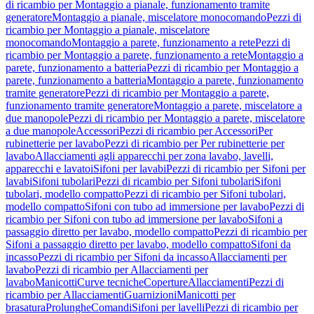
di ricambio per Montaggio a pianale, funzionamento tramite
generatore
Montaggio a pianale, miscelatore monocomando
Pezzi di
ricambio per Montaggio a pianale, miscelatore
monocomando
Montaggio a parete, funzionamento a rete
Pezzi di
ricambio per Montaggio a parete, funzionamento a rete
Montaggio a
parete, funzionamento a batteria
Pezzi di ricambio per Montaggio a
parete, funzionamento a batteria
Montaggio a parete, funzionamento
tramite generatore
Pezzi di ricambio per Montaggio a parete,
funzionamento tramite generatore
Montaggio a parete, miscelatore a
due manopole
Pezzi di ricambio per Montaggio a parete, miscelatore
a due manopole
Accessori
Pezzi di ricambio per Accessori
Per
rubinetterie per lavabo
Pezzi di ricambio per Per rubinetterie per
lavabo
Allacciamenti agli apparecchi per zona lavabo, lavelli,
apparecchi e lavatoi
Sifoni per lavabi
Pezzi di ricambio per Sifoni per
lavabi
Sifoni tubolari
Pezzi di ricambio per Sifoni tubolari
Sifoni
tubolari, modello compatto
Pezzi di ricambio per Sifoni tubolari,
modello compatto
Sifoni con tubo ad immersione per lavabo
Pezzi di
ricambio per Sifoni con tubo ad immersione per lavabo
Sifoni a
passaggio diretto per lavabo, modello compatto
Pezzi di ricambio per
Sifoni a passaggio diretto per lavabo, modello compatto
Sifoni da
incasso
Pezzi di ricambio per Sifoni da incasso
Allacciamenti per
lavabo
Pezzi di ricambio per Allacciamenti per
lavabo
Manicotti
Curve tecniche
Coperture
Allacciamenti
Pezzi di
ricambio per Allacciamenti
Guarnizioni
Manicotti per
brasatura
Prolunghe
Comandi
Sifoni per lavelli
Pezzi di ricambio per