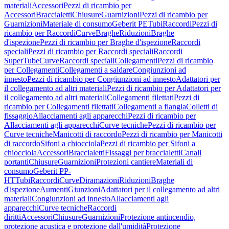
materiali
Accessori
Pezzi di ricambio per
Accessori
Braccialetti
Chiusure
Guarnizioni
Pezzi di ricambio per
Guarnizioni
Materiale di consumo
Geberit PE
Tubi
Raccordi
Pezzi di
ricambio per Raccordi
Curve
Braghe
Riduzioni
Braghe
d'ispezione
Pezzi di ricambio per Braghe d'ispezione
Raccordi
speciali
Pezzi di ricambio per Raccordi speciali
Raccordi
SuperTube
Curve
Raccordi speciali
Collegamenti
Pezzi di ricambio
per Collegamenti
Collegamenti a saldare
Congiunzioni ad
innesto
Pezzi di ricambio per Congiunzioni ad innesto
Adattatori per
il collegamento ad altri materiali
Pezzi di ricambio per Adattatori per
il collegamento ad altri materiali
Collegamenti filettati
Pezzi di
ricambio per Collegamenti filettati
Collegamenti a flangia
Colletti di
fissaggio
Allacciamenti agli apparecchi
Pezzi di ricambio per
Allacciamenti agli apparecchi
Curve tecniche
Pezzi di ricambio per
Curve tecniche
Manicotti di raccordo
Pezzi di ricambio per Manicotti
di raccordo
Sifoni a chiocciola
Pezzi di ricambio per Sifoni a
chiocciola
Accessori
Braccialetti
Fissaggi per braccialetti
Canali
portanti
Chiusure
Guarnizioni
Protezioni cantiere
Materiali di
consumo
Geberit PP-
HT
Tubi
Raccordi
Curve
Diramazioni
Riduzioni
Braghe
d'ispezione
Aumenti
Giunzioni
Adattatori per il collegamento ad altri
materiali
Congiunzioni ad innesto
Allacciamenti agli
apparecchi
Curve tecniche
Raccordi
diritti
Accessori
Chiusure
Guarnizioni
Protezione antincendio,
protezione acustica e protezione dall'umidità
Protezione