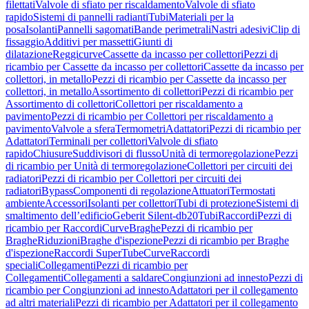
filettati
Valvole di sfiato per riscaldamento
Valvole di sfiato
rapido
Sistemi di pannelli radianti
Tubi
Materiali per la
posa
Isolanti
Pannelli sagomati
Bande perimetrali
Nastri adesivi
Clip di
fissaggio
Additivi per massetti
Giunti di
dilatazione
Reggicurve
Cassette da incasso per collettori
Pezzi di
ricambio per Cassette da incasso per collettori
Cassette da incasso per
collettori, in metallo
Pezzi di ricambio per Cassette da incasso per
collettori, in metallo
Assortimento di collettori
Pezzi di ricambio per
Assortimento di collettori
Collettori per riscaldamento a
pavimento
Pezzi di ricambio per Collettori per riscaldamento a
pavimento
Valvole a sfera
Termometri
Adattatori
Pezzi di ricambio per
Adattatori
Terminali per collettori
Valvole di sfiato
rapido
Chiusure
Suddivisori di flusso
Unità di termoregolazione
Pezzi
di ricambio per Unità di termoregolazione
Collettori per circuiti dei
radiatori
Pezzi di ricambio per Collettori per circuiti dei
radiatori
Bypass
Componenti di regolazione
Attuatori
Termostati
ambiente
Accessori
Isolanti per collettori
Tubi di protezione
Sistemi di
smaltimento dell’edificio
Geberit Silent-db20
Tubi
Raccordi
Pezzi di
ricambio per Raccordi
Curve
Braghe
Pezzi di ricambio per
Braghe
Riduzioni
Braghe d'ispezione
Pezzi di ricambio per Braghe
d'ispezione
Raccordi SuperTube
Curve
Raccordi
speciali
Collegamenti
Pezzi di ricambio per
Collegamenti
Collegamenti a saldare
Congiunzioni ad innesto
Pezzi di
ricambio per Congiunzioni ad innesto
Adattatori per il collegamento
ad altri materiali
Pezzi di ricambio per Adattatori per il collegamento