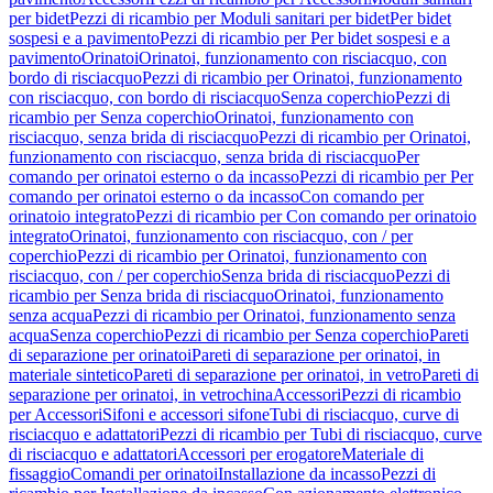
per bidet
Pezzi di ricambio per Moduli sanitari per bidet
Per bidet
sospesi e a pavimento
Pezzi di ricambio per Per bidet sospesi e a
pavimento
Orinatoi
Orinatoi, funzionamento con risciacquo, con
bordo di risciacquo
Pezzi di ricambio per Orinatoi, funzionamento
con risciacquo, con bordo di risciacquo
Senza coperchio
Pezzi di
ricambio per Senza coperchio
Orinatoi, funzionamento con
risciacquo, senza brida di risciacquo
Pezzi di ricambio per Orinatoi,
funzionamento con risciacquo, senza brida di risciacquo
Per
comando per orinatoi esterno o da incasso
Pezzi di ricambio per Per
comando per orinatoi esterno o da incasso
Con comando per
orinatoio integrato
Pezzi di ricambio per Con comando per orinatoio
integrato
Orinatoi, funzionamento con risciacquo, con / per
coperchio
Pezzi di ricambio per Orinatoi, funzionamento con
risciacquo, con / per coperchio
Senza brida di risciacquo
Pezzi di
ricambio per Senza brida di risciacquo
Orinatoi, funzionamento
senza acqua
Pezzi di ricambio per Orinatoi, funzionamento senza
acqua
Senza coperchio
Pezzi di ricambio per Senza coperchio
Pareti
di separazione per orinatoi
Pareti di separazione per orinatoi, in
materiale sintetico
Pareti di separazione per orinatoi, in vetro
Pareti di
separazione per orinatoi, in vetrochina
Accessori
Pezzi di ricambio
per Accessori
Sifoni e accessori sifone
Tubi di risciacquo, curve di
risciacquo e adattatori
Pezzi di ricambio per Tubi di risciacquo, curve
di risciacquo e adattatori
Accessori per erogatore
Materiale di
fissaggio
Comandi per orinatoi
Installazione da incasso
Pezzi di