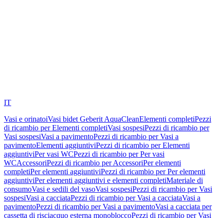
IT
Vasi e orinatoi
Vasi bidet Geberit AquaClean
Elementi completi
Pezzi
di ricambio per Elementi completi
Vasi sospesi
Pezzi di ricambio per
Vasi sospesi
Vasi a pavimento
Pezzi di ricambio per Vasi a
pavimento
Elementi aggiuntivi
Pezzi di ricambio per Elementi
aggiuntivi
Per vasi WC
Pezzi di ricambio per Per vasi
WC
Accessori
Pezzi di ricambio per Accessori
Per elementi
completi
Per elementi aggiuntivi
Pezzi di ricambio per Per elementi
aggiuntivi
Per elementi aggiuntivi e elementi completi
Materiale di
consumo
Vasi e sedili del vaso
Vasi sospesi
Pezzi di ricambio per Vasi
sospesi
Vasi a cacciata
Pezzi di ricambio per Vasi a cacciata
Vasi a
pavimento
Pezzi di ricambio per Vasi a pavimento
Vasi a cacciata per
cassetta di risciacquo esterna monoblocco
Pezzi di ricambio per Vasi