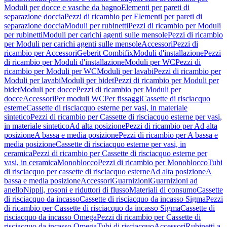
Moduli per docce e vasche da bagno
Elementi per pareti di
separazione doccia
Pezzi di ricambio per Elementi per pareti di
separazione doccia
Moduli per rubinetti
Pezzi di ricambio per Moduli
per rubinetti
Moduli per carichi agenti sulle mensole
Pezzi di ricambio
per Moduli per carichi agenti sulle mensole
Accessori
Pezzi di
ricambio per Accessori
Geberit Combifix
Moduli d'installazione
Pezzi
di ricambio per Moduli d'installazione
Moduli per WC
Pezzi di
ricambio per Moduli per WC
Moduli per lavabi
Pezzi di ricambio per
Moduli per lavabi
Moduli per bidet
Pezzi di ricambio per Moduli per
bidet
Moduli per docce
Pezzi di ricambio per Moduli per
docce
Accessori
Per moduli WC
Per fissaggi
Cassette di risciacquo
esterne
Cassette di risciacquo esterne per vasi, in materiale
sintetico
Pezzi di ricambio per Cassette di risciacquo esterne per vasi,
in materiale sintetico
Ad alta posizione
Pezzi di ricambio per Ad alta
posizione
A bassa e media posizione
Pezzi di ricambio per A bassa e
media posizione
Cassette di risciacquo esterne per vasi, in
ceramica
Pezzi di ricambio per Cassette di risciacquo esterne per
vasi, in ceramica
Monoblocco
Pezzi di ricambio per Monoblocco
Tubi
di risciacquo per cassette di risciacquo esterne
Ad alta posizione
A
bassa e media posizione
Accessori
Guarnizioni
Guarnizioni ad
anello
Nippli, rosoni e riduttori di flusso
Materiali di consumo
Cassette
di risciacquo da incasso
Cassette di risciacquo da incasso Sigma
Pezzi
di ricambio per Cassette di risciacquo da incasso Sigma
Cassette di
risciacquo da incasso Omega
Pezzi di ricambio per Cassette di
risciacquo da incasso Omega
Tubi di risciacquo
Accessori
Rubinetti a