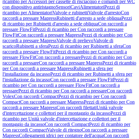
ricambio per Accessori per cassette di risciacquo e comandi per WC
con dispositivo antiristagno
Sensori
Cavi
Alimentatori
Pezzi di
ricambio per Alimentatori
Valvole e rubinetti
Valvole d'arresto
Con
raccordi a pressare Mapress
Rubinetti d'arresto a sede obliqua
Pezzi
di ricambio per Rubinetti d'arresto a sede obliqua
Con raccordi a
pressare FlowFit
Pezzi di ricambio per Con raccordi a pressare
FlowFit
Con raccordi a pressare Mapress
Pezzi di ricambio per Con
raccordi a pressare Mapress
Valvole di prelievo
Valvole di
scarico
Rubinetti a sfera
Pezzi di ricambio per Rubinetti a sfera
Con
raccordi a pressare FlowFit
Pezzi di ricambio per Con raccordi a
pressare FlowFit
Con raccordi a pressare
Pezzi di ricambio per Con
raccordi a pressare
Con raccordi a pressare Mapress
Pezzi di ricambio
per Con raccordi a pressare Mapress
Rubinetti a sfera per
l'installazione da incasso
Pezzi di ricambio per Rubinetti a sfera per
l'installazione da incasso
Con raccordi a pressare FlowFit
Pezzi di
ricambio per Con raccordi a pressare FlowFit
Con raccordi a
pressare
Pezzi di ricambio per Con raccordi a pressare
Con raccordi
Volex
Con raccordi Compact
Pezzi di ricambio per Con raccordi
Compact
Con raccordi a pressare Mapress
Pezzi di ricambio per Con
raccordi a pressare Mapress
Con raccordi filettati
Unità valvole
d'intercettazione e collettori per il montaggio da incasso
Pezzi di
ricambio per Unità valvole d'intercettazione e collettori per il
montaggio da incasso
Con raccordi Compact
Pezzi di ricambio per
Con raccordi Compact
Valvole di ritegno
Con raccordi a pressare
Mapress
Collegamenti idrici per contatore dell'acqua
Con raccordi