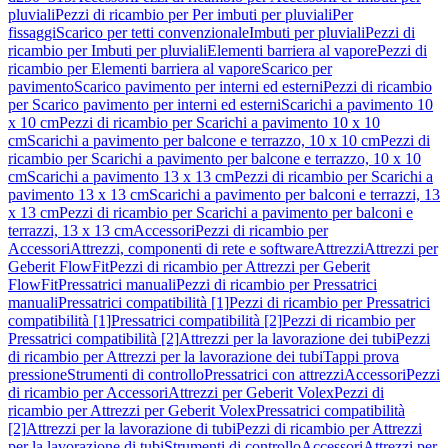
pluviali
Pezzi di ricambio per Per imbuti per pluviali
Per
fissaggi
Scarico per tetti convenzionale
Imbuti per pluviali
Pezzi di
ricambio per Imbuti per pluviali
Elementi barriera al vapore
Pezzi di
ricambio per Elementi barriera al vapore
Scarico per
pavimento
Scarico pavimento per interni ed esterni
Pezzi di ricambio
per Scarico pavimento per interni ed esterni
Scarichi a pavimento 10
x 10 cm
Pezzi di ricambio per Scarichi a pavimento 10 x 10
cm
Scarichi a pavimento per balcone e terrazzo, 10 x 10 cm
Pezzi di
ricambio per Scarichi a pavimento per balcone e terrazzo, 10 x 10
cm
Scarichi a pavimento 13 x 13 cm
Pezzi di ricambio per Scarichi a
pavimento 13 x 13 cm
Scarichi a pavimento per balconi e terrazzi, 13
x 13 cm
Pezzi di ricambio per Scarichi a pavimento per balconi e
terrazzi, 13 x 13 cm
Accessori
Pezzi di ricambio per
Accessori
Attrezzi, componenti di rete e software
Attrezzi
Attrezzi per
Geberit FlowFit
Pezzi di ricambio per Attrezzi per Geberit
FlowFit
Pressatrici manuali
Pezzi di ricambio per Pressatrici
manuali
Pressatrici compatibilità [1]
Pezzi di ricambio per Pressatrici
compatibilità [1]
Pressatrici compatibilità [2]
Pezzi di ricambio per
Pressatrici compatibilità [2]
Attrezzi per la lavorazione dei tubi
Pezzi
di ricambio per Attrezzi per la lavorazione dei tubi
Tappi prova
pressione
Strumenti di controllo
Pressatrici con attrezzi
Accessori
Pezzi
di ricambio per Accessori
Attrezzi per Geberit Volex
Pezzi di
ricambio per Attrezzi per Geberit Volex
Pressatrici compatibilità
[2]
Attrezzi per la lavorazione di tubi
Pezzi di ricambio per Attrezzi
per la lavorazione di tubi
Strumenti di controllo
Accessori
Attrezzi per