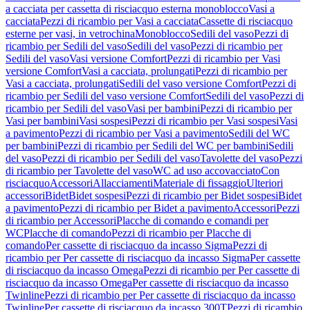
a cacciata per cassetta di risciacquo esterna monoblocco
Vasi a
cacciata
Pezzi di ricambio per Vasi a cacciata
Cassette di risciacquo
esterne per vasi, in vetrochina
Monoblocco
Sedili del vaso
Pezzi di
ricambio per Sedili del vaso
Sedili del vaso
Pezzi di ricambio per
Sedili del vaso
Vasi versione Comfort
Pezzi di ricambio per Vasi
versione Comfort
Vasi a cacciata, prolungati
Pezzi di ricambio per
Vasi a cacciata, prolungati
Sedili del vaso versione Comfort
Pezzi di
ricambio per Sedili del vaso versione Comfort
Sedili del vaso
Pezzi di
ricambio per Sedili del vaso
Vasi per bambini
Pezzi di ricambio per
Vasi per bambini
Vasi sospesi
Pezzi di ricambio per Vasi sospesi
Vasi
a pavimento
Pezzi di ricambio per Vasi a pavimento
Sedili del WC
per bambini
Pezzi di ricambio per Sedili del WC per bambini
Sedili
del vaso
Pezzi di ricambio per Sedili del vaso
Tavolette del vaso
Pezzi
di ricambio per Tavolette del vaso
WC ad uso accovacciato
Con
risciacquo
Accessori
Allacciamenti
Materiale di fissaggio
Ulteriori
accessori
Bidet
Bidet sospesi
Pezzi di ricambio per Bidet sospesi
Bidet
a pavimento
Pezzi di ricambio per Bidet a pavimento
Accessori
Pezzi
di ricambio per Accessori
Placche di comando e comandi per
WC
Placche di comando
Pezzi di ricambio per Placche di
comando
Per cassette di risciacquo da incasso Sigma
Pezzi di
ricambio per Per cassette di risciacquo da incasso Sigma
Per cassette
di risciacquo da incasso Omega
Pezzi di ricambio per Per cassette di
risciacquo da incasso Omega
Per cassette di risciacquo da incasso
Twinline
Pezzi di ricambio per Per cassette di risciacquo da incasso
Twinline
Per cassette di risciacquo da incasso 300T
Pezzi di ricambio