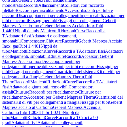
consumo
Geberit Volex
Tubi riscaldamento
monostrato
Raccordi
Allacciamenti
Collettori con raccordo
filettato
Raccordi per riscaldamento
Accessori
Isolanti per tubi e
raccordi
Disaccoppiamenti per collegamenti
Impermeabilizzazioni per
tubi e raccordi
Fissaggi per tubi
Fissaggi per collegamenti
Geberit
Mapress Acciaio Inox
Geberit Mapress Acciaio Inox
Tubi
1.4401
Nippli da tubo
Manicotti
Riduzioni
Curve
Raccordi a
T
Adattatori fissi
Adattatori e collegamenti,
smontabili
Compensatori
Chiusure
Raccordi
Geberit Mapress Acciaio
Inox, gas
Tubi 1.4401
Nippli da
tubo
Manicotti
Riduzioni
Curve
Raccordi a T
Adattatori fissi
Adattatori
e collegamenti, smontabili
Chiusure
Raccordi
Accessori Geberit
Mapress Acciaio Inox
Disaccoppiamenti per
collegamenti
Impermeabilizzazioni per tubi e raccordi
Fissaggi per
tubi
Fissaggi per collegamenti
Guarnizioni del sistema
Kit di viti per
collegamenti a flangia
Geberit Mapress Therm
Tubi
Therm
Raccordi
Manicotti
Riduzioni
Curve
Raccordi a T
Adattatori
fissi
Adattatori e giunzioni, removibili
Compensatori
assiali
Chiusure
Raccordi per riscaldamento
Chiusure per
riscaldamento
Accessori per Geberit Mapress Therm
Guarnizioni del
sistema
Kit di viti per collegamenti a flangia
Fissaggi per tubi
Geberit
Mapress acciaio al Carbonio
Geberit Mapress Acciaio al
Carbonio
Tubi 1.0034
Tubi 1.0215
Nippli da
tubo
Manicotti
Riduzioni
Curve
Raccordi a T
Croci a 90
gradi
Adattatori fissi
Adattatori e collegamenti,