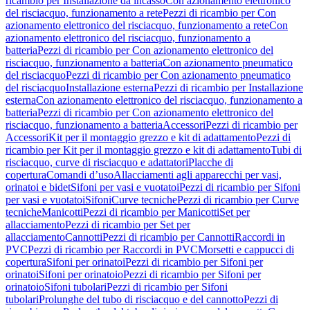
ricambio per Installazione da incasso
Con azionamento elettronico
del risciacquo, funzionamento a rete
Pezzi di ricambio per Con
azionamento elettronico del risciacquo, funzionamento a rete
Con
azionamento elettronico del risciacquo, funzionamento a
batteria
Pezzi di ricambio per Con azionamento elettronico del
risciacquo, funzionamento a batteria
Con azionamento pneumatico
del risciacquo
Pezzi di ricambio per Con azionamento pneumatico
del risciacquo
Installazione esterna
Pezzi di ricambio per Installazione
esterna
Con azionamento elettronico del risciacquo, funzionamento a
batteria
Pezzi di ricambio per Con azionamento elettronico del
risciacquo, funzionamento a batteria
Accessori
Pezzi di ricambio per
Accessori
Kit per il montaggio grezzo e kit di adattamento
Pezzi di
ricambio per Kit per il montaggio grezzo e kit di adattamento
Tubi di
risciacquo, curve di risciacquo e adattatori
Placche di
copertura
Comandi d’uso
Allacciamenti agli apparecchi per vasi,
orinatoi e bidet
Sifoni per vasi e vuotatoi
Pezzi di ricambio per Sifoni
per vasi e vuotatoi
Sifoni
Curve tecniche
Pezzi di ricambio per Curve
tecniche
Manicotti
Pezzi di ricambio per Manicotti
Set per
allacciamento
Pezzi di ricambio per Set per
allacciamento
Cannotti
Pezzi di ricambio per Cannotti
Raccordi in
PVC
Pezzi di ricambio per Raccordi in PVC
Morsetti e cappucci di
copertura
Sifoni per orinatoi
Pezzi di ricambio per Sifoni per
orinatoi
Sifoni per orinatoio
Pezzi di ricambio per Sifoni per
orinatoio
Sifoni tubolari
Pezzi di ricambio per Sifoni
tubolari
Prolunghe del tubo di risciacquo e del cannotto
Pezzi di