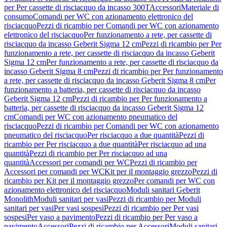
per Per cassette di risciacquo da incasso 300T
Accessori
Materiale di
consumo
Comandi per WC con azionamento elettronico del
risciacquo
Pezzi di ricambio per Comandi per WC con azionamento
elettronico del risciacquo
Per funzionamento a rete, per cassette di
risciacquo da incasso Geberit Sigma 12 cm
Pezzi di ricambio per Per
funzionamento a rete, per cassette di risciacquo da incasso Geberit
Sigma 12 cm
Per funzionamento a rete, per cassette di risciacquo da
incasso Geberit Sigma 8 cm
Pezzi di ricambio per Per funzionamento
a rete, per cassette di risciacquo da incasso Geberit Sigma 8 cm
Per
funzionamento a batteria, per cassette di risciacquo da incasso
Geberit Sigma 12 cm
Pezzi di ricambio per Per funzionamento a
batteria, per cassette di risciacquo da incasso Geberit Sigma 12
cm
Comandi per WC con azionamento pneumatico del
risciacquo
Pezzi di ricambio per Comandi per WC con azionamento
pneumatico del risciacquo
Per risciacquo a due quantità
Pezzi di
ricambio per Per risciacquo a due quantità
Per risciacquo ad una
quantità
Pezzi di ricambio per Per risciacquo ad una
quantità
Accessori per comandi per WC
Pezzi di ricambio per
Accessori per comandi per WC
Kit per il montaggio grezzo
Pezzi di
ricambio per Kit per il montaggio grezzo
Per comandi per WC con
azionamento elettronico del risciacquo
Moduli sanitari Geberit
Monolith
Moduli sanitari per vasi
Pezzi di ricambio per Moduli
sanitari per vasi
Per vasi sospesi
Pezzi di ricambio per Per vasi
sospesi
Per vaso a pavimento
Pezzi di ricambio per Per vaso a
pavimento
Accessori
Pezzi di ricambio per Accessori
Moduli sanitari