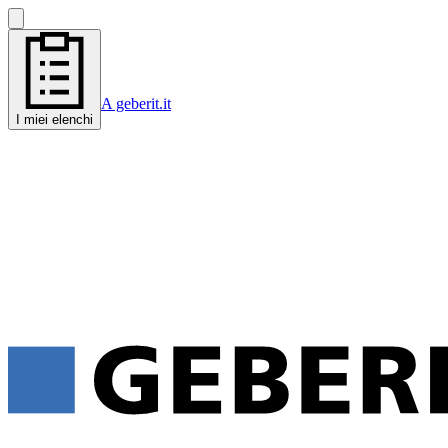
A geberit.it
I miei elenchi