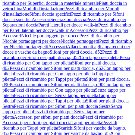
ricambio per Superfici doccia in materiale minerale
Piatti doccia in
vetrochina
Moduli d'installazione
Pezzi di ricambio per Moduli
d'installazione
Sifoni doccia specifici
Pezzi di ricambio per Sifoni
doccia specifici
Accessori
Separazioni doccia
Pezzi di ricambio per
Separazioni doccia
Pareti laterali per docce walk-in
Pezzi di ricambio
per Pareti laterali per docce walk-in
Accessori
Pezzi di ricambio per
Accessori
Nicchie portaoggetti per docce
Pezzi di ricambio per
Nicchie portaoggetti per docce
Nicchie portaoggetti
Pezzi di ricambio
per Nicchie portaoggetti
Accessori
Allacciamenti agli apparecchi per
docce e vasche da bagno
Sifoni per piatti doccia, d52
Pezzi di
ricambio per Sifoni per piatti doccia, d52
Con tappo per piletta
Pezzi
di ricambio per Con tappo per piletta
Sifoni per piatti doccia,
d62
Pezzi di ricambio per Sifoni per piatti doccia, d62
Con tappo per
piletta
Pezzi di ricambio per Con tappo per piletta
Tappi per
piletta
Pezzi di ricambio per Tappi per piletta
Sifoni per piatti doccia,
d90
Pezzi di ricambio per Sifoni per piatti doccia, d90
Con tappo per
piletta
Pezzi di ricambio per Con tappo per piletta
Senza tappo per
piletta
Pezzi di ricambio per Senza tappo per piletta
Tappi per
piletta
Pezzi di ricambio per Tappi per piletta
Sifoni per piatti doccia
Sestra
Pezzi di ricambio per Sifoni per piatti doccia Sestra
Senza
tappo per piletta
Pezzi di ricambio per Senza tappo per
piletta
Accessori per sifoni per piatti doccia
Pezzi di ricambio per
Accessori per sifoni per piatti doccia
Tappi per piletta
Pezzi di
ricambio per Tappi per piletta
Scarichi
Sifoni per vasche da bagno,
d52
Pezzi di ricambio per Sifoni per vasche da bagno, d52
Con