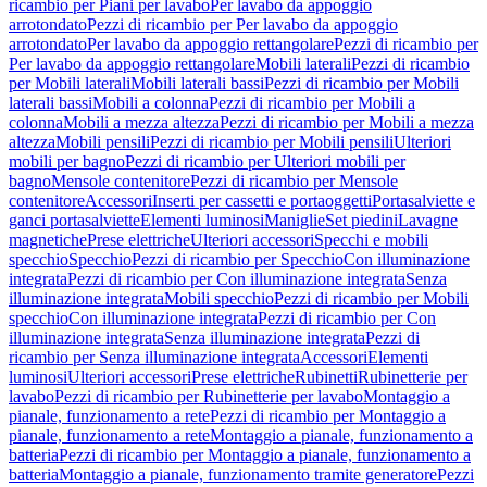
ricambio per Piani per lavabo
Per lavabo da appoggio
arrotondato
Pezzi di ricambio per Per lavabo da appoggio
arrotondato
Per lavabo da appoggio rettangolare
Pezzi di ricambio per
Per lavabo da appoggio rettangolare
Mobili laterali
Pezzi di ricambio
per Mobili laterali
Mobili laterali bassi
Pezzi di ricambio per Mobili
laterali bassi
Mobili a colonna
Pezzi di ricambio per Mobili a
colonna
Mobili a mezza altezza
Pezzi di ricambio per Mobili a mezza
altezza
Mobili pensili
Pezzi di ricambio per Mobili pensili
Ulteriori
mobili per bagno
Pezzi di ricambio per Ulteriori mobili per
bagno
Mensole contenitore
Pezzi di ricambio per Mensole
contenitore
Accessori
Inserti per cassetti e portaoggetti
Portasalviette e
ganci portasalviette
Elementi luminosi
Maniglie
Set piedini
Lavagne
magnetiche
Prese elettriche
Ulteriori accessori
Specchi e mobili
specchio
Specchio
Pezzi di ricambio per Specchio
Con illuminazione
integrata
Pezzi di ricambio per Con illuminazione integrata
Senza
illuminazione integrata
Mobili specchio
Pezzi di ricambio per Mobili
specchio
Con illuminazione integrata
Pezzi di ricambio per Con
illuminazione integrata
Senza illuminazione integrata
Pezzi di
ricambio per Senza illuminazione integrata
Accessori
Elementi
luminosi
Ulteriori accessori
Prese elettriche
Rubinetti
Rubinetterie per
lavabo
Pezzi di ricambio per Rubinetterie per lavabo
Montaggio a
pianale, funzionamento a rete
Pezzi di ricambio per Montaggio a
pianale, funzionamento a rete
Montaggio a pianale, funzionamento a
batteria
Pezzi di ricambio per Montaggio a pianale, funzionamento a
batteria
Montaggio a pianale, funzionamento tramite generatore
Pezzi