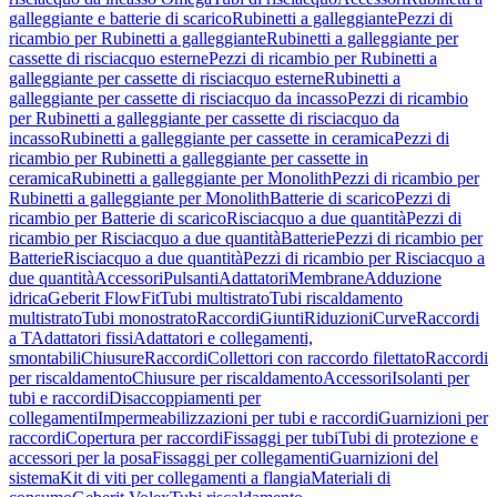
galleggiante e batterie di scarico
Rubinetti a galleggiante
Pezzi di
ricambio per Rubinetti a galleggiante
Rubinetti a galleggiante per
cassette di risciacquo esterne
Pezzi di ricambio per Rubinetti a
galleggiante per cassette di risciacquo esterne
Rubinetti a
galleggiante per cassette di risciacquo da incasso
Pezzi di ricambio
per Rubinetti a galleggiante per cassette di risciacquo da
incasso
Rubinetti a galleggiante per cassette in ceramica
Pezzi di
ricambio per Rubinetti a galleggiante per cassette in
ceramica
Rubinetti a galleggiante per Monolith
Pezzi di ricambio per
Rubinetti a galleggiante per Monolith
Batterie di scarico
Pezzi di
ricambio per Batterie di scarico
Risciacquo a due quantità
Pezzi di
ricambio per Risciacquo a due quantità
Batterie
Pezzi di ricambio per
Batterie
Risciacquo a due quantità
Pezzi di ricambio per Risciacquo a
due quantità
Accessori
Pulsanti
Adattatori
Membrane
Adduzione
idrica
Geberit FlowFit
Tubi multistrato
Tubi riscaldamento
multistrato
Tubi monostrato
Raccordi
Giunti
Riduzioni
Curve
Raccordi
a T
Adattatori fissi
Adattatori e collegamenti,
smontabili
Chiusure
Raccordi
Collettori con raccordo filettato
Raccordi
per riscaldamento
Chiusure per riscaldamento
Accessori
Isolanti per
tubi e raccordi
Disaccoppiamenti per
collegamenti
Impermeabilizzazioni per tubi e raccordi
Guarnizioni per
raccordi
Copertura per raccordi
Fissaggi per tubi
Tubi di protezione e
accessori per la posa
Fissaggi per collegamenti
Guarnizioni del
sistema
Kit di viti per collegamenti a flangia
Materiali di