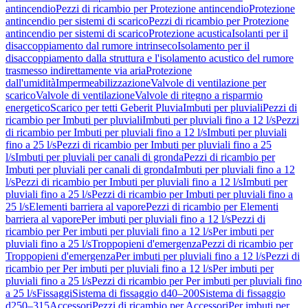
antincendio
Pezzi di ricambio per Protezione antincendio
Protezione
antincendio per sistemi di scarico
Pezzi di ricambio per Protezione
antincendio per sistemi di scarico
Protezione acustica
Isolanti per il
disaccoppiamento dal rumore intrinseco
Isolamento per il
disaccoppiamento dalla struttura e l'isolamento acustico del rumore
trasmesso indirettamente via aria
Protezione
dall'umidità
Impermeabilizzazione
Valvole di ventilazione per
scarico
Valvole di ventilazione
Valvole di ritegno a risparmio
energetico
Scarico per tetti Geberit Pluvia
Imbuti per pluviali
Pezzi di
ricambio per Imbuti per pluviali
Imbuti per pluviali fino a 12 l/s
Pezzi
di ricambio per Imbuti per pluviali fino a 12 l/s
Imbuti per pluviali
fino a 25 l/s
Pezzi di ricambio per Imbuti per pluviali fino a 25
l/s
Imbuti per pluviali per canali di gronda
Pezzi di ricambio per
Imbuti per pluviali per canali di gronda
Imbuti per pluviali fino a 12
l/s
Pezzi di ricambio per Imbuti per pluviali fino a 12 l/s
Imbuti per
pluviali fino a 25 l/s
Pezzi di ricambio per Imbuti per pluviali fino a
25 l/s
Elementi barriera al vapore
Pezzi di ricambio per Elementi
barriera al vapore
Per imbuti per pluviali fino a 12 l/s
Pezzi di
ricambio per Per imbuti per pluviali fino a 12 l/s
Per imbuti per
pluviali fino a 25 l/s
Troppopieni d'emergenza
Pezzi di ricambio per
Troppopieni d'emergenza
Per imbuti per pluviali fino a 12 l/s
Pezzi di
ricambio per Per imbuti per pluviali fino a 12 l/s
Per imbuti per
pluviali fino a 25 l/s
Pezzi di ricambio per Per imbuti per pluviali fino
a 25 l/s
Fissaggi
Sistema di fissaggio d40–200
Sistema di fissaggio
d250–315
Accessori
Pezzi di ricambio per Accessori
Per imbuti per