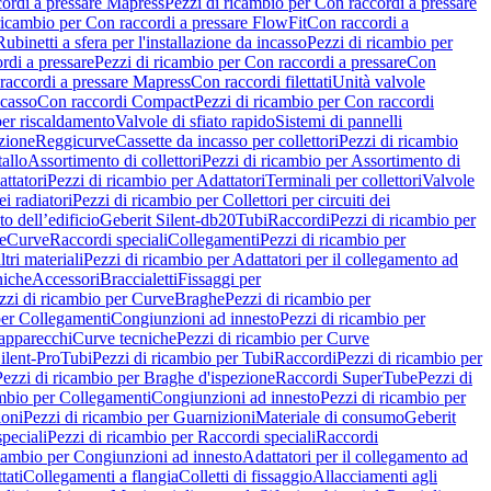
ordi a pressare Mapress
Pezzi di ricambio per Con raccordi a pressare
ricambio per Con raccordi a pressare FlowFit
Con raccordi a
Rubinetti a sfera per l'installazione da incasso
Pezzi di ricambio per
rdi a pressare
Pezzi di ricambio per Con raccordi a pressare
Con
raccordi a pressare Mapress
Con raccordi filettati
Unità valvole
ncasso
Con raccordi Compact
Pezzi di ricambio per Con raccordi
per riscaldamento
Valvole di sfiato rapido
Sistemi di pannelli
azione
Reggicurve
Cassette da incasso per collettori
Pezzi di ricambio
tallo
Assortimento di collettori
Pezzi di ricambio per Assortimento di
ttatori
Pezzi di ricambio per Adattatori
Terminali per collettori
Valvole
ei radiatori
Pezzi di ricambio per Collettori per circuiti dei
o dell’edificio
Geberit Silent-db20
Tubi
Raccordi
Pezzi di ricambio per
e
Curve
Raccordi speciali
Collegamenti
Pezzi di ricambio per
tri materiali
Pezzi di ricambio per Adattatori per il collegamento ad
niche
Accessori
Braccialetti
Fissaggi per
zzi di ricambio per Curve
Braghe
Pezzi di ricambio per
per Collegamenti
Congiunzioni ad innesto
Pezzi di ricambio per
 apparecchi
Curve tecniche
Pezzi di ricambio per Curve
ilent-Pro
Tubi
Pezzi di ricambio per Tubi
Raccordi
Pezzi di ricambio per
Pezzi di ricambio per Braghe d'ispezione
Raccordi SuperTube
Pezzi di
ambio per Collegamenti
Congiunzioni ad innesto
Pezzi di ricambio per
ioni
Pezzi di ricambio per Guarnizioni
Materiale di consumo
Geberit
peciali
Pezzi di ricambio per Raccordi speciali
Raccordi
icambio per Congiunzioni ad innesto
Adattatori per il collegamento ad
tati
Collegamenti a flangia
Colletti di fissaggio
Allacciamenti agli