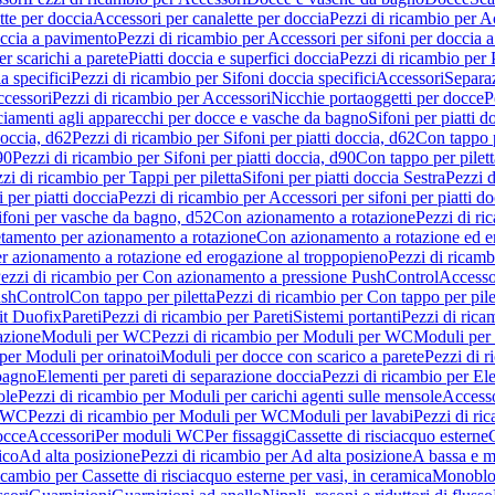
tte per doccia
Accessori per canalette per doccia
Pezzi di ricambio per Ac
occia a pavimento
Pezzi di ricambio per Accessori per sifoni per doccia 
r scarichi a parete
Piatti doccia e superfici doccia
Pezzi di ricambio per P
a specifici
Pezzi di ricambio per Sifoni doccia specifici
Accessori
Separa
cessori
Pezzi di ricambio per Accessori
Nicchie portaoggetti per docce
P
ciamenti agli apparecchi per docce e vasche da bagno
Sifoni per piatti d
doccia, d62
Pezzi di ricambio per Sifoni per piatti doccia, d62
Con tappo p
90
Pezzi di ricambio per Sifoni per piatti doccia, d90
Con tappo per pilett
zi di ricambio per Tappi per piletta
Sifoni per piatti doccia Sestra
Pezzi d
 per piatti doccia
Pezzi di ricambio per Accessori per sifoni per piatti do
ifoni per vasche da bagno, d52
Con azionamento a rotazione
Pezzi di r
etamento per azionamento a rotazione
Con azionamento a rotazione ed e
r azionamento a rotazione ed erogazione al troppopieno
Pezzi di ricam
ezzi di ricambio per Con azionamento a pressione PushControl
Accesso
ushControl
Con tappo per piletta
Pezzi di ricambio per Con tappo per pile
it Duofix
Pareti
Pezzi di ricambio per Pareti
Sistemi portanti
Pezzi di rica
azione
Moduli per WC
Pezzi di ricambio per Moduli per WC
Moduli per 
per Moduli per orinatoi
Moduli per docce con scarico a parete
Pezzi di r
 bagno
Elementi per pareti di separazione doccia
Pezzi di ricambio per Ele
ole
Pezzi di ricambio per Moduli per carichi agenti sulle mensole
Access
r WC
Pezzi di ricambio per Moduli per WC
Moduli per lavabi
Pezzi di ri
occe
Accessori
Per moduli WC
Per fissaggi
Cassette di risciacquo esterne
C
ico
Ad alta posizione
Pezzi di ricambio per Ad alta posizione
A bassa e m
icambio per Cassette di risciacquo esterne per vasi, in ceramica
Monoblo