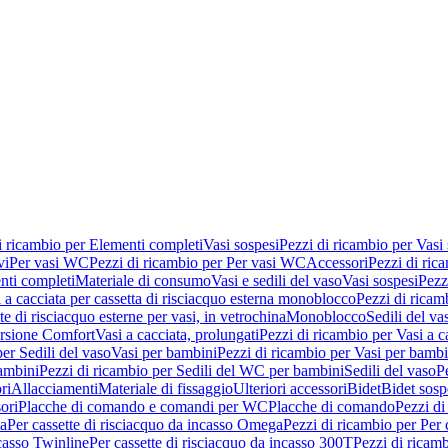
i ricambio per Elementi completi
Vasi sospesi
Pezzi di ricambio per Vasi
vi
Per vasi WC
Pezzi di ricambio per Per vasi WC
Accessori
Pezzi di ric
nti completi
Materiale di consumo
Vasi e sedili del vaso
Vasi sospesi
Pezz
 a cacciata per cassetta di risciacquo esterna monoblocco
Pezzi di ricamb
te di risciacquo esterne per vasi, in vetrochina
Monoblocco
Sedili del va
ersione Comfort
Vasi a cacciata, prolungati
Pezzi di ricambio per Vasi a c
er Sedili del vaso
Vasi per bambini
Pezzi di ricambio per Vasi per bambi
ambini
Pezzi di ricambio per Sedili del WC per bambini
Sedili del vaso
P
ri
Allacciamenti
Materiale di fissaggio
Ulteriori accessori
Bidet
Bidet sosp
ori
Placche di comando e comandi per WC
Placche di comando
Pezzi di
ma
Per cassette di risciacquo da incasso Omega
Pezzi di ricambio per Per
ncasso Twinline
Per cassette di risciacquo da incasso 300T
Pezzi di ricamb