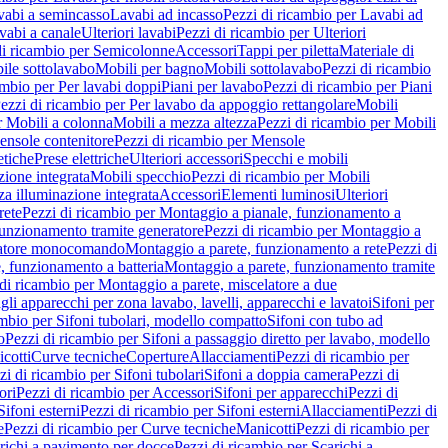
vabi a semincasso
Lavabi ad incasso
Pezzi di ricambio per Lavabi ad
vabi a canale
Ulteriori lavabi
Pezzi di ricambio per Ulteriori
di ricambio per Semicolonne
Accessori
Tappi per piletta
Materiale di
ile sottolavabo
Mobili per bagno
Mobili sottolavabo
Pezzi di ricambio
ambio per Per lavabi doppi
Piani per lavabo
Pezzi di ricambio per Piani
ezzi di ricambio per Per lavabo da appoggio rettangolare
Mobili
r Mobili a colonna
Mobili a mezza altezza
Pezzi di ricambio per Mobili
nsole contenitore
Pezzi di ricambio per Mensole
tiche
Prese elettriche
Ulteriori accessori
Specchi e mobili
zione integrata
Mobili specchio
Pezzi di ricambio per Mobili
za illuminazione integrata
Accessori
Elementi luminosi
Ulteriori
rete
Pezzi di ricambio per Montaggio a pianale, funzionamento a
funzionamento tramite generatore
Pezzi di ricambio per Montaggio a
elatore monocomando
Montaggio a parete, funzionamento a rete
Pezzi di
, funzionamento a batteria
Montaggio a parete, funzionamento tramite
di ricambio per Montaggio a parete, miscelatore a due
gli apparecchi per zona lavabo, lavelli, apparecchi e lavatoi
Sifoni per
ambio per Sifoni tubolari, modello compatto
Sifoni con tubo ad
o
Pezzi di ricambio per Sifoni a passaggio diretto per lavabo, modello
cotti
Curve tecniche
Coperture
Allacciamenti
Pezzi di ricambio per
zi di ricambio per Sifoni tubolari
Sifoni a doppia camera
Pezzi di
ori
Pezzi di ricambio per Accessori
Sifoni per apparecchi
Pezzi di
Sifoni esterni
Pezzi di ricambio per Sifoni esterni
Allacciamenti
Pezzi di
e
Pezzi di ricambio per Curve tecniche
Manicotti
Pezzi di ricambio per
richi a pavimento per docce
Pezzi di ricambio per Scarichi a