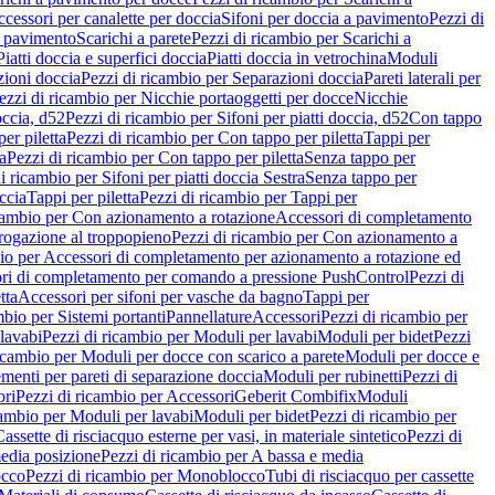
cessori per canalette per doccia
Sifoni per doccia a pavimento
Pezzi di
a pavimento
Scarichi a parete
Pezzi di ricambio per Scarichi a
iatti doccia e superfici doccia
Piatti doccia in vetrochina
Moduli
zioni doccia
Pezzi di ricambio per Separazioni doccia
Pareti laterali per
ezzi di ricambio per Nicchie portaoggetti per docce
Nicchie
occia, d52
Pezzi di ricambio per Sifoni per piatti doccia, d52
Con tappo
er piletta
Pezzi di ricambio per Con tappo per piletta
Tappi per
a
Pezzi di ricambio per Con tappo per piletta
Senza tappo per
i ricambio per Sifoni per piatti doccia Sestra
Senza tappo per
ccia
Tappi per piletta
Pezzi di ricambio per Tappi per
icambio per Con azionamento a rotazione
Accessori di completamento
rogazione al troppopieno
Pezzi di ricambio per Con azionamento a
bio per Accessori di completamento per azionamento a rotazione ed
ri di completamento per comando a pressione PushControl
Pezzi di
tta
Accessori per sifoni per vasche da bagno
Tappi per
mbio per Sistemi portanti
Pannellature
Accessori
Pezzi di ricambio per
lavabi
Pezzi di ricambio per Moduli per lavabi
Moduli per bidet
Pezzi
icambio per Moduli per docce con scarico a parete
Moduli per docce e
menti per pareti di separazione doccia
Moduli per rubinetti
Pezzi di
ori
Pezzi di ricambio per Accessori
Geberit Combifix
Moduli
cambio per Moduli per lavabi
Moduli per bidet
Pezzi di ricambio per
assette di risciacquo esterne per vasi, in materiale sintetico
Pezzi di
edia posizione
Pezzi di ricambio per A bassa e media
cco
Pezzi di ricambio per Monoblocco
Tubi di risciacquo per cassette