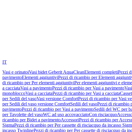
IT
Vasi e orinatoi
Vasi bidet Geberit AquaClean
Elementi completi
Pezzi d
pavimento
Elementi aggiuntivi
Pezzi di ricambio per Elementi aggiunti
di ricambio per Per elementi aggiuntivi
Per elementi aggiuntivi e eleme
a cacciata
Vasi a pavimento
Pezzi di ricambio per Vasi a pavimento
Vasi
monoblocco
Vasi a cacciata
Pezzi di ricambio per Vasi a cacciata
Casset
per Sedili del vaso
Vasi versione Comfort
Pezzi di ricambio per Vasi v
per Sedili del vaso versione Comfort
Sedili del vaso
Pezzi di ricambio p
pavimento
Pezzi di ricambio per Vasi a pavimento
Sedili del WC per b
per Tavolette del vaso
WC ad uso accovacciato
Con risciacquo
Accesso
ricambio per Bidet a pavimento
Accessori
Pezzi di ricambio per Access
Sigma
Pezzi di ricambio per Per cassette di risciacquo da incasso Sig
incasso Twinline
Pezzi di ricambio per Per cassette di risciacquo da i