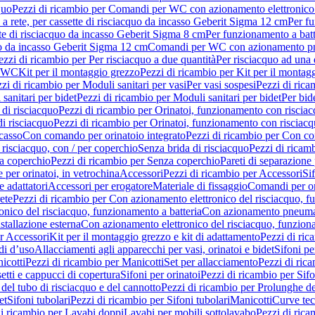
quo
Pezzi di ricambio per Comandi per WC con azionamento elettronico 
a rete, per cassette di risciacquo da incasso Geberit Sigma 12 cm
Per fu
tte di risciacquo da incasso Geberit Sigma 8 cm
Per funzionamento a batt
quo da incasso Geberit Sigma 12 cm
Comandi per WC con azionamento pne
ezzi di ricambio per Per risciacquo a due quantità
Per risciacquo ad una 
r WC
Kit per il montaggio grezzo
Pezzi di ricambio per Kit per il montag
zi di ricambio per Moduli sanitari per vasi
Per vasi sospesi
Pezzi di rica
sanitari per bidet
Pezzi di ricambio per Moduli sanitari per bidet
Per bid
di risciacquo
Pezzi di ricambio per Orinatoi, funzionamento con risciac
i risciacquo
Pezzi di ricambio per Orinatoi, funzionamento con risciacq
ncasso
Con comando per orinatoio integrato
Pezzi di ricambio per Con co
risciacquo, con / per coperchio
Senza brida di risciacquo
Pezzi di ricam
a coperchio
Pezzi di ricambio per Senza coperchio
Pareti di separazione 
e per orinatoi, in vetrochina
Accessori
Pezzi di ricambio per Accessori
Si
e adattatori
Accessori per erogatore
Materiale di fissaggio
Comandi per or
ete
Pezzi di ricambio per Con azionamento elettronico del risciacquo, f
onico del risciacquo, funzionamento a batteria
Con azionamento pneumat
stallazione esterna
Con azionamento elettronico del risciacquo, funziona
r Accessori
Kit per il montaggio grezzo e kit di adattamento
Pezzi di ric
i d’uso
Allacciamenti agli apparecchi per vasi, orinatoi e bidet
Sifoni pe
icotti
Pezzi di ricambio per Manicotti
Set per allacciamento
Pezzi di ric
etti e cappucci di copertura
Sifoni per orinatoi
Pezzi di ricambio per Sifo
del tubo di risciacquo e del cannotto
Pezzi di ricambio per Prolunghe de
et
Sifoni tubolari
Pezzi di ricambio per Sifoni tubolari
Manicotti
Curve te
di ricambio per Lavabi doppi
Lavabi per mobili sottolavabo
Pezzi di rica