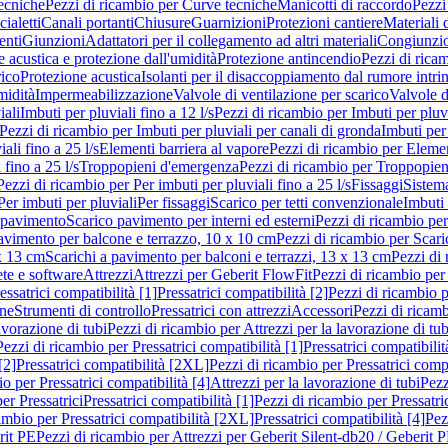
ecniche
Pezzi di ricambio per Curve tecniche
Manicotti di raccordo
Pezzi
ialetti
Canali portanti
Chiusure
Guarnizioni
Protezioni cantiere
Materiali
nti
Giunzioni
Adattatori per il collegamento ad altri materiali
Congiunzio
 acustica e protezione dall'umidità
Protezione antincendio
Pezzi di rica
rico
Protezione acustica
Isolanti per il disaccoppiamento dal rumore intri
midità
Impermeabilizzazione
Valvole di ventilazione per scarico
Valvole d
iali
Imbuti per pluviali fino a 12 l/s
Pezzi di ricambio per Imbuti per pluvi
Pezzi di ricambio per Imbuti per pluviali per canali di gronda
Imbuti per 
ali fino a 25 l/s
Elementi barriera al vapore
Pezzi di ricambio per Elemen
 fino a 25 l/s
Troppopieni d'emergenza
Pezzi di ricambio per Troppopie
Pezzi di ricambio per Per imbuti per pluviali fino a 25 l/s
Fissaggi
Sistem
Per imbuti per pluviali
Per fissaggi
Scarico per tetti convenzionale
Imbuti 
 pavimento
Scarico pavimento per interni ed esterni
Pezzi di ricambio per
pavimento per balcone e terrazzo, 10 x 10 cm
Pezzi di ricambio per Scari
x 13 cm
Scarichi a pavimento per balconi e terrazzi, 13 x 13 cm
Pezzi di 
ete e software
Attrezzi
Attrezzi per Geberit FlowFit
Pezzi di ricambio per
ssatrici compatibilità [1]
Pressatrici compatibilità [2]
Pezzi di ricambio p
one
Strumenti di controllo
Pressatrici con attrezzi
Accessori
Pezzi di ricam
avorazione di tubi
Pezzi di ricambio per Attrezzi per la lavorazione di tub
Pezzi di ricambio per Pressatrici compatibilità [1]
Pressatrici compatibilit
[2]
Pressatrici compatibilità [2XL]
Pezzi di ricambio per Pressatrici comp
o per Pressatrici compatibilità [4]
Attrezzi per la lavorazione di tubi
Pezz
er Pressatrici
Pressatrici compatibilità [1]
Pezzi di ricambio per Pressatric
ambio per Pressatrici compatibilità [2XL]
Pressatrici compatibilità [4]
Pez
rit PE
Pezzi di ricambio per Attrezzi per Geberit Silent-db20 / Geberit 