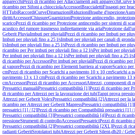
apparecchi
Pezzi di ricambio per Allacciamenti agli apparecchi
Curve t
ricambio per Sifoni a chiocciola
Accessori
Braccialetti
Fissaggi per bracc
HT
Tubi
Raccordi
Curve
Diramazioni
Riduzioni
Braghe d'ispezione
Aume
diritti
Accessori
Chiusure
Guarnizioni
Protezione antincendio, protezione
scarico
Pezzi di ricambio per Protezione antincendio per sistemi di sca
acustico del rumore trasmesso indirettamente via aria
Protezione dall'u
Geberit Pluvia
Imbuti per pluviali
Pezzi di ricambio per Imbuti per pluv
Imbuti per pluviali fino a 25 l/s
Imbuti per pluviali per canali di gronda
l/s
Imbuti per pluviali fino a 25 l/s
Pezzi di ricambio per Imbuti per pluvi
ricambio per Per imbuti per pluviali fino a 12 l/s
Per imbuti per pluviali
Per imbuti per pluviali fino a 12 l/s
Per imbuti per pluviali fino a 25 l/s
di ricambio per Accessori
Per imbuti per pluviali
Pezzi di ricambio per 
al vapore
Pezzi di ricambio per Elementi barriera al vapore
Scarico per
cm
Pezzi di ricambio per Scarichi a pavimento 10 x 10 cm
Scarichi a 
pavimento 13 x 13 cm
Pezzi di ricambio per Scarichi a pavimento 13 
cm
Accessori
Pezzi di ricambio per Accessori
Attrezzi, componenti di r
Pressatrici manuali
Pressatrici compatibilità [1]
Pezzi di ricambio per Pre
di ricambio per Attrezzi per la lavorazione dei tubi
Tappi prova pressi
Attrezzi per Geberit Volex
Pressatrici compatibilità [2]
Attrezzi per la l
ricambio per Attrezzi per Geberit Mapress
Pressatrici compatibilità [1]
pressatrici [1] / [2]
Pezzi di ricambio per Compatibilità pressatrici [1] / 
Pressatrici compatibilità [3]
Pressatrici compatibilità [4]
Pezzi di ricambi
pressione
Strumenti di controllo
Accessori
Pressatrici
Pezzi di ricambio p
Pressatrici compatibilità [2]
Pressatrici compatibilità [2XL]
Pezzi di ric
radianti Geberit
Srotolatori tubi
Attrezzi per Geberit Silent-db20 / Gebe