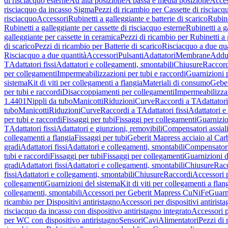
di risciacquo esterne
Ad alta posizione
A bassa e media posizione
Acces
risciacquo da incasso Sigma
Pezzi di ricambio per Cassette di risciac
risciacquo
Accessori
Rubinetti a galleggiante e batterie di scarico
Rubine
Rubinetti a galleggiante per cassette di risciacquo esterne
Rubinetti a g
galleggiante per cassette in ceramica
Pezzi di ricambio per Rubinetti a 
di scarico
Pezzi di ricambio per Batterie di scarico
Risciacquo a due qua
Risciacquo a due quantità
Accessori
Pulsanti
Adattatori
Membrane
Adduz
T
Adattatori fissi
Adattatori e collegamenti, smontabili
Chiusure
Raccord
per collegamenti
Impermeabilizzazioni per tubi e raccordi
Guarnizioni 
sistema
Kit di viti per collegamenti a flangia
Materiali di consumo
Geber
per tubi e raccordi
Disaccoppiamenti per collegamenti
Impermeabilizzaz
1.4401
Nippli da tubo
Manicotti
Riduzioni
Curve
Raccordi a T
Adattatori
tubo
Manicotti
Riduzioni
Curve
Raccordi a T
Adattatori fissi
Adattatori e
per tubi e raccordi
Fissaggi per tubi
Fissaggi per collegamenti
Guarnizio
T
Adattatori fissi
Adattatori e giunzioni, removibili
Compensatori assial
collegamenti a flangia
Fissaggi per tubi
Geberit Mapress acciaio al Car
gradi
Adattatori fissi
Adattatori e collegamenti, smontabili
Compensator
tubi e raccordi
Fissaggi per tubi
Fissaggi per collegamenti
Guarnizioni d
gradi
Adattatori fissi
Adattatori e collegamenti, smontabili
Chiusure
Rac
fissi
Adattatori e collegamenti, smontabili
Chiusure
Raccordi
Accessori 
collegamenti
Guarnizioni del sistema
Kit di viti per collegamenti a flan
collegamenti, smontabili
Accessori per Geberit Mapress CuNiFe
Guarn
ricambio per Dispositivi antiristagno
Accessori per dispositivi antirist
risciacquo da incasso con dispositivo antiristagno integrato
Accessori p
per WC con dispositivo antiristagno
Sensori
Cavi
Alimentatori
Pezzi di 