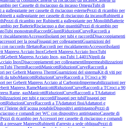
Materiali di consumo
Cassette di risciacquo da incasso
Cassette di
icambio per Cassette di risciacquo da incasso Omega
Tubi di
i a galleggiante per cassette di risciacquo esterne
Pezzi di ricambio per
binetti a galleggiante per cassette di risciacquo da incasso
Rubinetti a
ith
Pezzi di ricambio per Rubinetti a galleggiante per Monolith
Batterie
icambio per Batterie
Risciacquo a due quantità
Pezzi di ricambio per
ato
Tubi monostrato
Raccordi
Giunti
Riduzioni
Curve
Raccordi a
r riscaldamento
Accessori
Isolanti per tubi e raccordi
Disaccoppiamenti
accessori per la posa
Fissaggi per collegamenti
Guarnizioni del
i con raccordo filettato
Raccordi per riscaldamento
Accessori
Isolanti
it Mapress Acciaio Inox
Geberit Mapress Acciaio Inox
Tubi
di
Geberit Mapress Acciaio Inox, gas
Tubi 1.4401
Nippli da
Acciaio Inox
Disaccoppiamenti per collegamenti
Impermeabilizzazioni
rm
Tubi Therm
Raccordi
Manicotti
Riduzioni
Curve
Raccordi a
ori per Geberit Mapress Therm
Guarnizioni del sistema
Kit di viti per
li da tubo
Manicotti
Riduzioni
Curve
Raccordi a T
Croci a 90
ori per Geberit Mapress Acciaio al Carbonio
Impermeabilizzazioni per
berit Mapress Rame
Manicotti
Riduzioni
Curve
Raccordi a T
Croci a 90
press Rame, gas
Manicotti
Riduzioni
Curve
Raccordi a T
Adattatori
ilizzazioni per tubi e raccordi
Fissaggi per tubi
Fissaggi per
otti
Riduzioni
Curve
Raccordi a T
Adattatori fissi
Adattatori e
er l’Igiene dell’acqua potabile
Dispositivi antiristagno
Pezzi di
isciacquo e comandi per WC con dispositivo antiristagno
Cassette di
o
Pezzi di ricambio per Accessori per cassette di risciacquo e comandi
di a pressare Mapress
Rubinetti d'arresto a sede obliqua
Pezzi di