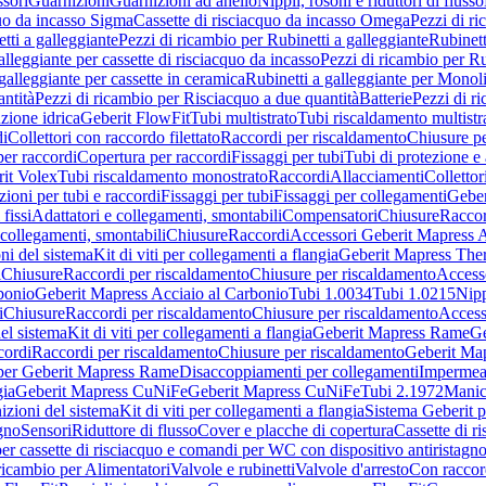
sori
Guarnizioni
Guarnizioni ad anello
Nippli, rosoni e riduttori di flusso
quo da incasso Sigma
Cassette di risciacquo da incasso Omega
Pezzi di r
tti a galleggiante
Pezzi di ricambio per Rubinetti a galleggiante
Rubinett
alleggiante per cassette di risciacquo da incasso
Pezzi di ricambio per Ru
galleggiante per cassette in ceramica
Rubinetti a galleggiante per Monol
ntità
Pezzi di ricambio per Risciacquo a due quantità
Batterie
Pezzi di r
ione idrica
Geberit FlowFit
Tubi multistrato
Tubi riscaldamento multistr
i
Collettori con raccordo filettato
Raccordi per riscaldamento
Chiusure pe
per raccordi
Copertura per raccordi
Fissaggi per tubi
Tubi di protezione e 
it Volex
Tubi riscaldamento monostrato
Raccordi
Allacciamenti
Collettor
ioni per tubi e raccordi
Fissaggi per tubi
Fissaggi per collegamenti
Geber
 fissi
Adattatori e collegamenti, smontabili
Compensatori
Chiusure
Raccor
 collegamenti, smontabili
Chiusure
Raccordi
Accessori Geberit Mapress 
ni del sistema
Kit di viti per collegamenti a flangia
Geberit Mapress The
i
Chiusure
Raccordi per riscaldamento
Chiusure per riscaldamento
Access
bonio
Geberit Mapress Acciaio al Carbonio
Tubi 1.0034
Tubi 1.0215
Nipp
i
Chiusure
Raccordi per riscaldamento
Chiusure per riscaldamento
Access
el sistema
Kit di viti per collegamenti a flangia
Geberit Mapress Rame
Ge
cordi
Raccordi per riscaldamento
Chiusure per riscaldamento
Geberit Ma
per Geberit Mapress Rame
Disaccoppiamenti per collegamenti
Impermeab
gia
Geberit Mapress CuNiFe
Geberit Mapress CuNiFe
Tubi 2.1972
Manic
izioni del sistema
Kit di viti per collegamenti a flangia
Sistema Geberit p
agno
Sensori
Riduttore di flusso
Cover e placche di copertura
Cassette di r
er cassette di risciacquo e comandi per WC con dispositivo antiristagn
ricambio per Alimentatori
Valvole e rubinetti
Valvole d'arresto
Con raccor