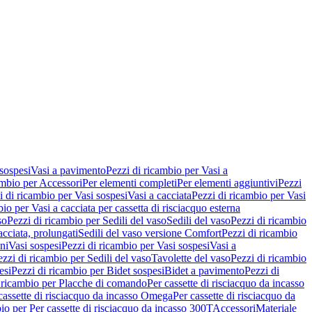
 sospesi
Vasi a pavimento
Pezzi di ricambio per Vasi a
ambio per Accessori
Per elementi completi
Per elementi aggiuntivi
Pezzi
i di ricambio per Vasi sospesi
Vasi a cacciata
Pezzi di ricambio per Vasi
io per Vasi a cacciata per cassetta di risciacquo esterna
so
Pezzi di ricambio per Sedili del vaso
Sedili del vaso
Pezzi di ricambio
acciata, prolungati
Sedili del vaso versione Comfort
Pezzi di ricambio
ni
Vasi sospesi
Pezzi di ricambio per Vasi sospesi
Vasi a
ezzi di ricambio per Sedili del vaso
Tavolette del vaso
Pezzi di ricambio
esi
Pezzi di ricambio per Bidet sospesi
Bidet a pavimento
Pezzi di
 ricambio per Placche di comando
Per cassette di risciacquo da incasso
 cassette di risciacquo da incasso Omega
Per cassette di risciacquo da
io per Per cassette di risciacquo da incasso 300T
Accessori
Materiale