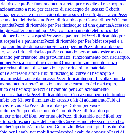
del risciacquo
Per funzionamento a rete, per cassette di risciacquo da
nzionamento a rete, per cassette di risciacquo da incasso Geberit
eria, per cassette di risciacquo da incasso Geberit Sigma 12 cm
Pezzi
umatico del risciacquo
Pezzi di ricambio per Comandi per WC con
quantità
Pezzi di ricambio per Per risciacquo ad una quantità
Accessori
gio grezzo
Per comandi per WC con azionamento elettronico del
mbio per Per vasi sospesi
Per vaso a pavimento
Pezzi di ricambio per
et sospesi e a pavimento
Pezzi di ricambio per Per bidet sospesi e a
quo, con bordo di risciacquo
Senza coperchio
Pezzi di ricambio per
uo, senza brida di risciacquo
Per comando per orinatoi esterno o da
mando per orinatoio integrato
Orinatoi, funzionamento con risciacquo,
bio per Senza brida di risciacquo
Orinatoi, funzionamento senza
per orinatoi
Pareti di separazione per orinatoi, in materiale
foni e accessori sifone
Tubi di risciacquo, curve di risciacquo e
inatoi
Installazione da incasso
Pezzi di ricambio per Installazione da
unzionamento a rete
Con azionamento elettronico del risciacquo,
ico del risciacquo
Pezzi di ricambio per Con azionamento
mento a batteria
Pezzi di ricambio per Con azionamento elettronico
ambio per Kit per il montaggio grezzo e kit di adattamento
Tubi di
r vasi e vuotatoi
Pezzi di ricambio per Sifoni per vasi e
ambio per Set per allacciamento
Cannotti
Pezzi di ricambio per
ni per orinatoi
Sifoni per orinatoio
Pezzi di ricambio per Sifoni per
l tubo di risciacquo e del cannotto
Curve tecniche
Pezzi di ricambio
cniche
Coperture
Allacciamenti
Guarnizioni
Manicotti per brasatura
Zona
mbio per Lavabi per mobili sottolavabo
Lavabi da appoggio
Pezzi di