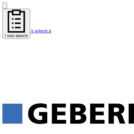
A geberit.it
I miei elenchi