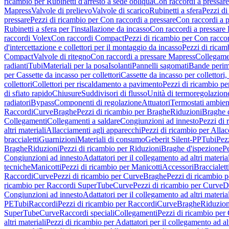
ricambio per Rubinetti d'arresto a sede obliqua
Con raccordi a pressar
Mapress
Valvole di prelievo
Valvole di scarico
Rubinetti a sfera
Pezzi di
pressare
Pezzi di ricambio per Con raccordi a pressare
Con raccordi a 
Rubinetti a sfera per l'installazione da incasso
Con raccordi a pressare
raccordi Volex
Con raccordi Compact
Pezzi di ricambio per Con racc
d'intercettazione e collettori per il montaggio da incasso
Pezzi di ricamb
Compact
Valvole di ritegno
Con raccordi a pressare Mapress
Collegamen
radianti
Tubi
Materiali per la posa
Isolanti
Pannelli sagomati
Bande perim
per Cassette da incasso per collettori
Cassette da incasso per collettori,
collettori
Collettori per riscaldamento a pavimento
Pezzi di ricambio pe
di sfiato rapido
Chiusure
Suddivisori di flusso
Unità di termoregolazion
radiatori
Bypass
Componenti di regolazione
Attuatori
Termostati ambien
Raccordi
Curve
Braghe
Pezzi di ricambio per Braghe
Riduzioni
Braghe 
Collegamenti
Collegamenti a saldare
Congiunzioni ad innesto
Pezzi di 
altri materiali
Allacciamenti agli apparecchi
Pezzi di ricambio per Allac
braccialetti
Guarnizioni
Materiali di consumo
Geberit Silent-PP
Tubi
Pez
Braghe
Riduzioni
Pezzi di ricambio per Riduzioni
Braghe d'ispezione
Pe
Congiunzioni ad innesto
Adattatori per il collegamento ad altri materia
tecniche
Manicotti
Pezzi di ricambio per Manicotti
Accessori
Braccialett
Raccordi
Curve
Pezzi di ricambio per Curve
Braghe
Pezzi di ricambio 
ricambio per Raccordi SuperTube
Curve
Pezzi di ricambio per Curve
D
Congiunzioni ad innesto
Adattatori per il collegamento ad altri materia
PE
Tubi
Raccordi
Pezzi di ricambio per Raccordi
Curve
Braghe
Riduzion
SuperTube
Curve
Raccordi speciali
Collegamenti
Pezzi di ricambio per
altri materiali
Pezzi di ricambio per Adattatori per il collegamento ad alt