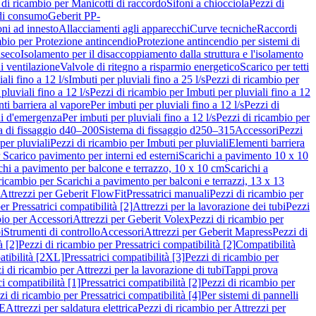
 di ricambio per Manicotti di raccordo
Sifoni a chiocciola
Pezzi di
 di consumo
Geberit PP-
ni ad innesto
Allacciamenti agli apparecchi
Curve tecniche
Raccordi
mbio per Protezione antincendio
Protezione antincendio per sistemi di
nseco
Isolamento per il disaccoppiamento dalla struttura e l'isolamento
i ventilazione
Valvole di ritegno a risparmio energetico
Scarico per tetti
ali fino a 12 l/s
Imbuti per pluviali fino a 25 l/s
Pezzi di ricambio per
pluviali fino a 12 l/s
Pezzi di ricambio per Imbuti per pluviali fino a 12
ti barriera al vapore
Per imbuti per pluviali fino a 12 l/s
Pezzi di
ni d'emergenza
Per imbuti per pluviali fino a 12 l/s
Pezzi di ricambio per
a di fissaggio d40–200
Sistema di fissaggio d250–315
Accessori
Pezzi
per pluviali
Pezzi di ricambio per Imbuti per pluviali
Elementi barriera
 Scarico pavimento per interni ed esterni
Scarichi a pavimento 10 x 10
chi a pavimento per balcone e terrazzo, 10 x 10 cm
Scarichi a
ricambio per Scarichi a pavimento per balconi e terrazzi, 13 x 13
 Attrezzi per Geberit FlowFit
Pressatrici manuali
Pezzi di ricambio per
er Pressatrici compatibilità [2]
Attrezzi per la lavorazione dei tubi
Pezzi
bio per Accessori
Attrezzi per Geberit Volex
Pezzi di ricambio per
i
Strumenti di controllo
Accessori
Attrezzi per Geberit Mapress
Pezzi di
à [2]
Pezzi di ricambio per Pressatrici compatibilità [2]
Compatibilità
atibilità [2XL]
Pressatrici compatibilità [3]
Pezzi di ricambio per
i di ricambio per Attrezzi per la lavorazione di tubi
Tappi prova
i compatibilità [1]
Pressatrici compatibilità [2]
Pezzi di ricambio per
zi di ricambio per Pressatrici compatibilità [4]
Per sistemi di pannelli
PE
Attrezzi per saldatura elettrica
Pezzi di ricambio per Attrezzi per