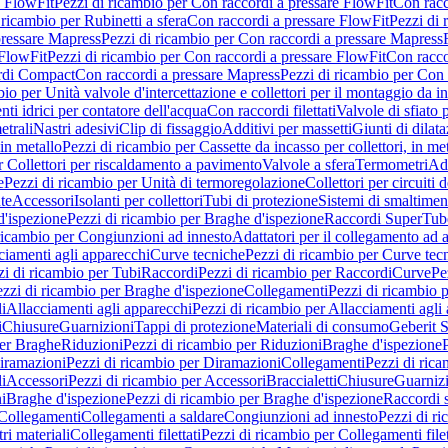
e FlowFit
Pezzi di ricambio per Con raccordi a pressare FlowFit
Con racc
 ricambio per Rubinetti a sfera
Con raccordi a pressare FlowFit
Pezzi di 
pressare Mapress
Pezzi di ricambio per Con raccordi a pressare Mapress
 FlowFit
Pezzi di ricambio per Con raccordi a pressare FlowFit
Con racco
ordi Compact
Con raccordi a pressare Mapress
Pezzi di ricambio per Con 
io per Unità valvole d'intercettazione e collettori per il montaggio da i
ti idrici per contatore dell'acqua
Con raccordi filettati
Valvole di sfiato 
etrali
Nastri adesivi
Clip di fissaggio
Additivi per massetti
Giunti di dilat
 in metallo
Pezzi di ricambio per Cassette da incasso per collettori, in me
r Collettori per riscaldamento a pavimento
Valvole a sfera
Termometri
Ada
e
Pezzi di ricambio per Unità di termoregolazione
Collettori per circuiti d
te
Accessori
Isolanti per collettori
Tubi di protezione
Sistemi di smaltiment
d'ispezione
Pezzi di ricambio per Braghe d'ispezione
Raccordi SuperTub
ricambio per Congiunzioni ad innesto
Adattatori per il collegamento ad al
ciamenti agli apparecchi
Curve tecniche
Pezzi di ricambio per Curve tec
zi di ricambio per Tubi
Raccordi
Pezzi di ricambio per Raccordi
Curve
Pe
zzi di ricambio per Braghe d'ispezione
Collegamenti
Pezzi di ricambio 
li
Allacciamenti agli apparecchi
Pezzi di ricambio per Allacciamenti agli
i
Chiusure
Guarnizioni
Tappi di protezione
Materiali di consumo
Geberit S
per Braghe
Riduzioni
Pezzi di ricambio per Riduzioni
Braghe d'ispezione
iramazioni
Pezzi di ricambio per Diramazioni
Collegamenti
Pezzi di ric
li
Accessori
Pezzi di ricambio per Accessori
Braccialetti
Chiusure
Guarniz
i
Braghe d'ispezione
Pezzi di ricambio per Braghe d'ispezione
Raccordi s
 Collegamenti
Collegamenti a saldare
Congiunzioni ad innesto
Pezzi di r
ri materiali
Collegamenti filettati
Pezzi di ricambio per Collegamenti filet