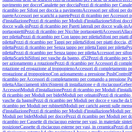
pavimento per docce
Canalette per doccia
Pezzi di ricambio per Canale
ricambio per Sifoni per doccia a pavimento
Accessori per sifoni per d
parete
Accessori per scarichi a parete
Pezzi di ricambio per Accessori pe
d'installazione
Pezzi di ricambio per Moduli d'installazione
Sifoni docci
docce walk-in
Pezzi di ricambio per Pareti laterali per docce walk-in
Ac
portaoggetti
Pezzi di ricambio per Nicchie portaoggetti
Accessori
Allac
per piletta
Pezzi di ricambio per Con tappo per piletta
Sifoni per piatti 
piletta
Pezzi di ricambio per Tappi per piletta
Sifoni per piatti doccia, d
piletta
Pezzi di ricambio per Senza tappo per piletta
Tappi per piletta
Pez
piletta
Pezzi di ricambio per Senza tappo per piletta
Accessori per sifoni
piletta
Scarichi
Sifoni per vasche da bagno, d52
Pezzi di ricambio per S
per azionamento a rotazione
Pezzi di ricambio per Accessori di compl
rotazione ed erogazione al troppopieno
Accessori di completamento pe
erogazione al troppopieno
Con azionamento a pressione PushControl
P
ricambio per Accessori di completamento per comando a pressione P
piletta
Allacciamenti idrici
Sistemi di installazione e di risciacquo
Geber
Accessori
Moduli d'installazione
Pezzi di ricambio per Moduli d'install
di ricambio per Moduli per bidet
Moduli per orinatoi
Pezzi di ricambio 
vasche da bagno
Pezzi di ricambio per Moduli per docce e vasche da
ricambio per Moduli per rubinetti
Moduli per carichi agenti sulle mens
d'installazione
Pezzi di ricambio per Moduli d'installazione
Moduli pe
Moduli per bidet
Moduli per docce
Pezzi di ricambio per Moduli per d
ricambio per Cassette di risciacquo esterne per vasi, in materiale sintet
posizione
Cassette di risciacquo esterne per vasi, in ceramica
Pezzi di r