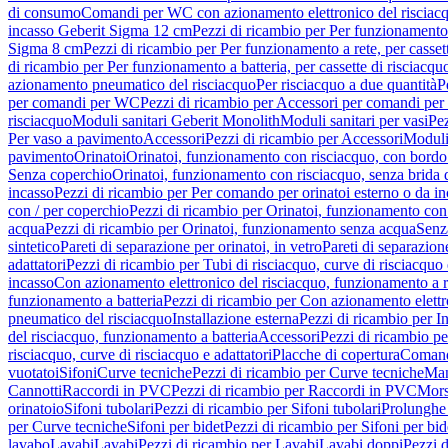
di consumo
Comandi per WC con azionamento elettronico del risciac
incasso Geberit Sigma 12 cm
Pezzi di ricambio per Per funzionamento 
Sigma 8 cm
Pezzi di ricambio per Per funzionamento a rete, per casse
di ricambio per Per funzionamento a batteria, per cassette di risciac
azionamento pneumatico del risciacquo
Per risciacquo a due quantità
P
per comandi per WC
Pezzi di ricambio per Accessori per comandi pe
risciacquo
Moduli sanitari Geberit Monolith
Moduli sanitari per vasi
Pez
Per vaso a pavimento
Accessori
Pezzi di ricambio per Accessori
Moduli 
pavimento
Orinatoi
Orinatoi, funzionamento con risciacquo, con bordo 
Senza coperchio
Orinatoi, funzionamento con risciacquo, senza brida d
incasso
Pezzi di ricambio per Per comando per orinatoi esterno o da i
con / per coperchio
Pezzi di ricambio per Orinatoi, funzionamento con 
acqua
Pezzi di ricambio per Orinatoi, funzionamento senza acqua
Senz
sintetico
Pareti di separazione per orinatoi, in vetro
Pareti di separazion
adattatori
Pezzi di ricambio per Tubi di risciacquo, curve di risciacquo 
incasso
Con azionamento elettronico del risciacquo, funzionamento a r
funzionamento a batteria
Pezzi di ricambio per Con azionamento elettr
pneumatico del risciacquo
Installazione esterna
Pezzi di ricambio per In
del risciacquo, funzionamento a batteria
Accessori
Pezzi di ricambio pe
risciacquo, curve di risciacquo e adattatori
Placche di copertura
Comand
vuotatoi
Sifoni
Curve tecniche
Pezzi di ricambio per Curve tecniche
Man
Cannotti
Raccordi in PVC
Pezzi di ricambio per Raccordi in PVC
Mors
orinatoio
Sifoni tubolari
Pezzi di ricambio per Sifoni tubolari
Prolunghe 
per Curve tecniche
Sifoni per bidet
Pezzi di ricambio per Sifoni per bid
lavabo
Lavabi
Lavabi
Pezzi di ricambio per Lavabi
Lavabi doppi
Pezzi 