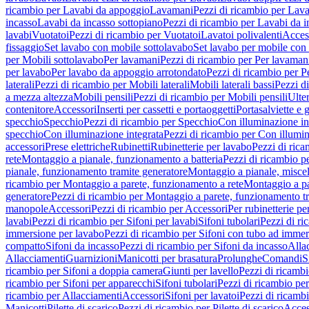
ricambio per Lavabi da appoggio
Lavamani
Pezzi di ricambio per Lav
incasso
Lavabi da incasso sottopiano
Pezzi di ricambio per Lavabi da i
lavabi
Vuotatoi
Pezzi di ricambio per Vuotatoi
Lavatoi polivalenti
Acces
fissaggio
Set lavabo con mobile sottolavabo
Set lavabo per mobile con
per Mobili sottolavabo
Per lavamani
Pezzi di ricambio per Per lavaman
per lavabo
Per lavabo da appoggio arrotondato
Pezzi di ricambio per P
laterali
Pezzi di ricambio per Mobili laterali
Mobili laterali bassi
Pezzi di
a mezza altezza
Mobili pensili
Pezzi di ricambio per Mobili pensili
Ulte
contenitore
Accessori
Inserti per cassetti e portaoggetti
Portasalviette e 
specchio
Specchio
Pezzi di ricambio per Specchio
Con illuminazione in
specchio
Con illuminazione integrata
Pezzi di ricambio per Con illumin
accessori
Prese elettriche
Rubinetti
Rubinetterie per lavabo
Pezzi di rica
rete
Montaggio a pianale, funzionamento a batteria
Pezzi di ricambio p
pianale, funzionamento tramite generatore
Montaggio a pianale, misc
ricambio per Montaggio a parete, funzionamento a rete
Montaggio a pa
generatore
Pezzi di ricambio per Montaggio a parete, funzionamento t
manopole
Accessori
Pezzi di ricambio per Accessori
Per rubinetterie pe
lavabi
Pezzi di ricambio per Sifoni per lavabi
Sifoni tubolari
Pezzi di ri
immersione per lavabo
Pezzi di ricambio per Sifoni con tubo ad immer
compatto
Sifoni da incasso
Pezzi di ricambio per Sifoni da incasso
Alla
Allacciamenti
Guarnizioni
Manicotti per brasatura
Prolunghe
Comandi
S
ricambio per Sifoni a doppia camera
Giunti per lavello
Pezzi di ricambi
ricambio per Sifoni per apparecchi
Sifoni tubolari
Pezzi di ricambio per
ricambio per Allacciamenti
Accessori
Sifoni per lavatoi
Pezzi di ricambi
Manicotti
Pilette di scarico
Pezzi di ricambio per Pilette di scarico
Acces