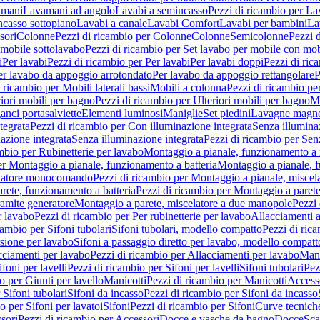
amani
Lavamani ad angolo
Lavabi a semincasso
Pezzi di ricambio per La
ncasso sottopiano
Lavabi a canale
Lavabi Comfort
Lavabi per bambini
La
sori
Colonne
Pezzi di ricambio per Colonne
Colonne
Semicolonne
Pezzi 
 mobile sottolavabo
Pezzi di ricambio per Set lavabo per mobile con mob
i
Per lavabi
Pezzi di ricambio per Per lavabi
Per lavabi doppi
Pezzi di ric
er lavabo da appoggio arrotondato
Per lavabo da appoggio rettangolare
P
 ricambio per Mobili laterali bassi
Mobili a colonna
Pezzi di ricambio pe
riori mobili per bagno
Pezzi di ricambio per Ulteriori mobili per bagno
Me
ganci portasalviette
Elementi luminosi
Maniglie
Set piedini
Lavagne magne
tegrata
Pezzi di ricambio per Con illuminazione integrata
Senza illumina
azione integrata
Senza illuminazione integrata
Pezzi di ricambio per Sen
mbio per Rubinetterie per lavabo
Montaggio a pianale, funzionamento a 
er Montaggio a pianale, funzionamento a batteria
Montaggio a pianale, 
elatore monocomando
Pezzi di ricambio per Montaggio a pianale, misc
rete, funzionamento a batteria
Pezzi di ricambio per Montaggio a parete
ramite generatore
Montaggio a parete, miscelatore a due manopole
Pezzi 
r lavabo
Pezzi di ricambio per Per rubinetterie per lavabo
Allacciamenti a
cambio per Sifoni tubolari
Sifoni tubolari, modello compatto
Pezzi di ric
sione per lavabo
Sifoni a passaggio diretto per lavabo, modello compatt
cciamenti per lavabo
Pezzi di ricambio per Allacciamenti per lavabo
Mani
ifoni per lavelli
Pezzi di ricambio per Sifoni per lavelli
Sifoni tubolari
Pez
o per Giunti per lavello
Manicotti
Pezzi di ricambio per Manicotti
Access
 Sifoni tubolari
Sifoni da incasso
Pezzi di ricambio per Sifoni da incasso
o per Sifoni per lavatoi
Sifoni
Pezzi di ricambio per Sifoni
Curve tecnich
sori
Pezzi di ricambio per Accessori
Docce e vasche da bagno
Docce
Sca