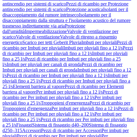
antincendio per sistemi di scarico
Pezzi di ricambio per Protezione
antincendio per sistemi di scarico
Protezione acustica
Isolanti per il
disaccoppiamento dal rumore intrinseco
Isolamento per il
disaccoppiamento dalla struttura e l'isolamento acustico del rumore
trasmesso indirettamente via aria
Protezione
dall'umidità
Impermeabilizzazione
Valvole di ventilazione per
scarico
Valvole di ventilazione
Valvole di ritegno a risparmio
energetico
Scarico per tetti Geberit Pluvia
Imbuti per pluviali
Pezzi di
ricambio per Imbuti per pluviali
Imbuti per pluviali fino a 12 l/s
Pezzi
di ricambio per Imbuti per pluviali fino a 12 l/s
Imbuti per pluviali
fino a 25 l/s
Pezzi di ricambio per Imbuti per pluviali fino a 25
l/s
Imbuti per pluviali per canali di gronda
Pezzi di ricambio per
Imbuti per pluviali per canali di gronda
Imbuti per pluviali fino a 12
l/s
Pezzi di ricambio per Imbuti per pluviali fino a 12 l/s
Imbuti per
pluviali fino a 25 l/s
Pezzi di ricambio per Imbuti per pluviali fino a
25 l/s
Elementi barriera al vapore
Pezzi di ricambio per Elementi
barriera al vapore
Per imbuti per pluviali fino a 12 l/s
Pezzi di
ricambio per Per imbuti per pluviali fino a 12 l/s
Per imbuti per
pluviali fino a 25 l/s
Troppopieni d'emergenza
Pezzi di ricambio per
Troppopieni d'emergenza
Per imbuti per pluviali fino a 12 l/s
Pezzi di
ricambio per Per imbuti per pluviali fino a 12 l/s
Per imbuti per
pluviali fino a 25 l/s
Pezzi di ricambio per Per imbuti per pluviali fino
a 25 l/s
Fissaggi
Sistema di fissaggio d40–200
Sistema di fissaggio
d250–315
Accessori
Pezzi di ricambio per Accessori
Per imbuti per
pluviali
Pezzi di ricambio per Per imbuti per pluviali
Per