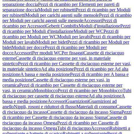
separazione doccia
Pezzi di ricambio per Elementi per pareti di
separazione doccia
Moduli per rubinetti
Pezzi di ricambio per Moduli
per rubinetti
Moduli per carichi agenti sulle mensole
Pezzi di ricambio
per Moduli per carichi agenti sulle mensole
Accessori
Pezzi di
ricambio per Accessori
Geberit Combifix
Moduli d'installazione
Pezzi
di ricambio per Moduli d'installazione
Moduli per WC
Pezzi di
ricambio per Moduli per WC
Moduli per lavabi
Pezzi di ricambio per
Moduli per lavabi
Moduli per bidet
Pezzi di ricambio per Moduli per
bidet
Moduli per docce
Pezzi di ricambio per Moduli per
docce
Accessori
Per moduli WC
Per fissaggi
Cassette di risciacquo
esterne
Cassette di risciacquo esterne per vasi, in materiale
sintetico
Pezzi di ricambio per Cassette di risciacquo esterne per vasi,
in materiale sintetico
Ad alta posizione
Pezzi di ricambio per Ad alta
posizione
A bassa e media posizione
Pezzi di ricambio per A bassa e
media posizione
Cassette di risciacquo esterne per vasi, in
ceramica
Pezzi di ricambio per Cassette di risciacquo esterne per
vasi, in ceramica
Monoblocco
Pezzi di ricambio per Monoblocco
Tubi
di risciacquo per cassette di risciacquo esterne
Ad alta posizione
A
bassa e media posizione
Accessori
Guarnizioni
Guarnizioni ad
anello
Nippli, rosoni e riduttori di flusso
Materiali di consumo
Cassette
di risciacquo da incasso
Cassette di risciacquo da incasso Sigma
Pezzi
di ricambio per Cassette di risciacquo da incasso Sigma
Cassette di
risciacquo da incasso Omega
Pezzi di ricambio per Cassette di
risciacquo da incasso Omega
Tubi di risciacquo
Accessori
Rubinetti a
galleggiante e batterie di scarico
Rubinetti a galleggiante
Pezzi di