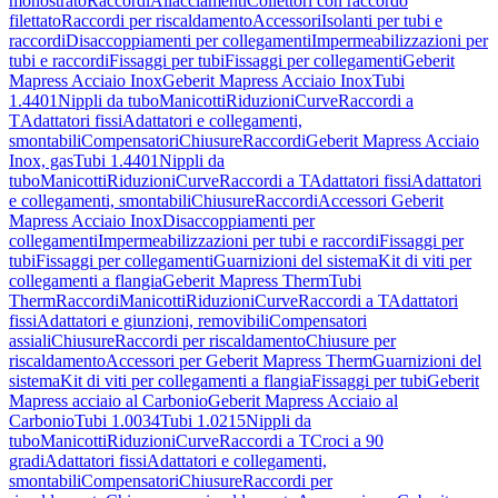
monostrato
Raccordi
Allacciamenti
Collettori con raccordo
filettato
Raccordi per riscaldamento
Accessori
Isolanti per tubi e
raccordi
Disaccoppiamenti per collegamenti
Impermeabilizzazioni per
tubi e raccordi
Fissaggi per tubi
Fissaggi per collegamenti
Geberit
Mapress Acciaio Inox
Geberit Mapress Acciaio Inox
Tubi
1.4401
Nippli da tubo
Manicotti
Riduzioni
Curve
Raccordi a
T
Adattatori fissi
Adattatori e collegamenti,
smontabili
Compensatori
Chiusure
Raccordi
Geberit Mapress Acciaio
Inox, gas
Tubi 1.4401
Nippli da
tubo
Manicotti
Riduzioni
Curve
Raccordi a T
Adattatori fissi
Adattatori
e collegamenti, smontabili
Chiusure
Raccordi
Accessori Geberit
Mapress Acciaio Inox
Disaccoppiamenti per
collegamenti
Impermeabilizzazioni per tubi e raccordi
Fissaggi per
tubi
Fissaggi per collegamenti
Guarnizioni del sistema
Kit di viti per
collegamenti a flangia
Geberit Mapress Therm
Tubi
Therm
Raccordi
Manicotti
Riduzioni
Curve
Raccordi a T
Adattatori
fissi
Adattatori e giunzioni, removibili
Compensatori
assiali
Chiusure
Raccordi per riscaldamento
Chiusure per
riscaldamento
Accessori per Geberit Mapress Therm
Guarnizioni del
sistema
Kit di viti per collegamenti a flangia
Fissaggi per tubi
Geberit
Mapress acciaio al Carbonio
Geberit Mapress Acciaio al
Carbonio
Tubi 1.0034
Tubi 1.0215
Nippli da
tubo
Manicotti
Riduzioni
Curve
Raccordi a T
Croci a 90
gradi
Adattatori fissi
Adattatori e collegamenti,
smontabili
Compensatori
Chiusure
Raccordi per