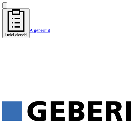
A geberit.it
I miei elenchi