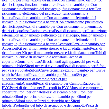
ricambio per Installazione da incasso
Con azionamento elettronico
del risciacquo, funzionamento a rete
Pezzi di ricambio per Con
azionamento elettronico del risciacquo, funzionamento a rete
Con
azionamento elettronico del risciacquo, funzionamento a
batteria
Pezzi di ricambio per Con azionamento elettronico del
risciacquo, funzionamento a batteria
Con azionamento pneumatico
del risciacquo
Pezzi di ricambio per Con azionamento pneumatico
del risciacquo
Installazione esterna
Pezzi di ricambio per Installazione
esterna
Con azionamento elettronico del risciacquo, funzionamento a
batteria
Pezzi di ricambio per Con azionamento elettronico del
risciacquo, funzionamento a batteria
Accessori
Pezzi di ricambio per
Accessori
Kit per il montaggio grezzo e kit di adattamento
Pezzi di
ricambio per Kit per il montaggio grezzo e kit di adattamento
Tubi di
risciacquo, curve di risciacquo e adattatori
Placche di
copertura
Comandi d’uso
Allacciamenti agli apparecchi per vasi,
orinatoi e bidet
Sifoni per vasi e vuotatoi
Pezzi di ricambio per Sifoni
per vasi e vuotatoi
Sifoni
Curve tecniche
Pezzi di ricambio per Curve
tecniche
Manicotti
Pezzi di ricambio per Manicotti
Set per
allacciamento
Pezzi di ricambio per Set per
allacciamento
Cannotti
Pezzi di ricambio per Cannotti
Raccordi in
PVC
Pezzi di ricambio per Raccordi in PVC
Morsetti e cappucci di
copertura
Sifoni per orinatoi
Pezzi di ricambio per Sifoni per
orinatoi
Sifoni per orinatoio
Pezzi di ricambio per Sifoni per
orinatoio
Sifoni tubolari
Pezzi di ricambio per Sifoni
tubolari
Prolunghe del tubo di risciacquo e del cannotto
Pezzi di