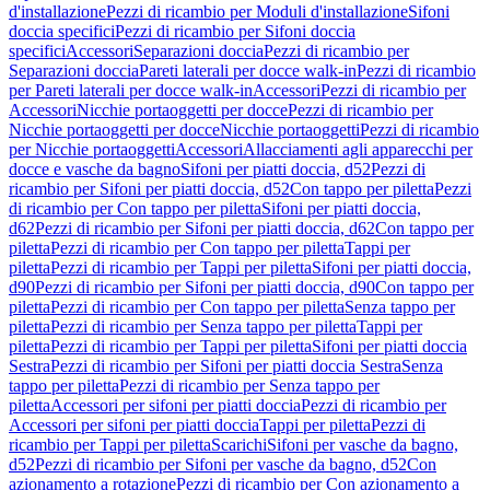
d'installazione
Pezzi di ricambio per Moduli d'installazione
Sifoni
doccia specifici
Pezzi di ricambio per Sifoni doccia
specifici
Accessori
Separazioni doccia
Pezzi di ricambio per
Separazioni doccia
Pareti laterali per docce walk-in
Pezzi di ricambio
per Pareti laterali per docce walk-in
Accessori
Pezzi di ricambio per
Accessori
Nicchie portaoggetti per docce
Pezzi di ricambio per
Nicchie portaoggetti per docce
Nicchie portaoggetti
Pezzi di ricambio
per Nicchie portaoggetti
Accessori
Allacciamenti agli apparecchi per
docce e vasche da bagno
Sifoni per piatti doccia, d52
Pezzi di
ricambio per Sifoni per piatti doccia, d52
Con tappo per piletta
Pezzi
di ricambio per Con tappo per piletta
Sifoni per piatti doccia,
d62
Pezzi di ricambio per Sifoni per piatti doccia, d62
Con tappo per
piletta
Pezzi di ricambio per Con tappo per piletta
Tappi per
piletta
Pezzi di ricambio per Tappi per piletta
Sifoni per piatti doccia,
d90
Pezzi di ricambio per Sifoni per piatti doccia, d90
Con tappo per
piletta
Pezzi di ricambio per Con tappo per piletta
Senza tappo per
piletta
Pezzi di ricambio per Senza tappo per piletta
Tappi per
piletta
Pezzi di ricambio per Tappi per piletta
Sifoni per piatti doccia
Sestra
Pezzi di ricambio per Sifoni per piatti doccia Sestra
Senza
tappo per piletta
Pezzi di ricambio per Senza tappo per
piletta
Accessori per sifoni per piatti doccia
Pezzi di ricambio per
Accessori per sifoni per piatti doccia
Tappi per piletta
Pezzi di
ricambio per Tappi per piletta
Scarichi
Sifoni per vasche da bagno,
d52
Pezzi di ricambio per Sifoni per vasche da bagno, d52
Con
azionamento a rotazione
Pezzi di ricambio per Con azionamento a