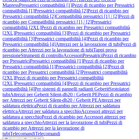
Mapress
Pressatrici compatibilità [1]
Pezzi di ricambio per Pressatrici
compatibilità [1]
Pressatrici compatibilità [2]
Pezzi di ricambio per
Pressatrici compatibilità [2]
Compatibilità pressatrici [1] / [2]
Pezzi di
ricambio per Compatibilità pressatrici [1] / [2]
Pressatrici
compatibilità [2XL]
Pezzi di ricambio per Pressatrici compatibilità
[2XL]
Pressatrici compatibilità [3]
Pezzi di ricambio per Pressatrici
compatibilità [3]
Pressatrici compatibilità [4]
Pezzi di ricambio per
Pressatrici compatibilità [4]
Attrezzi per la lavorazione di tubi
Pezzi di
ricambio per Attrezzi per la lavorazione di tubi
Tappi prova
pressione
Strumenti di controllo
Accessori
Pressatrici
Pezzi di ricambio
per Pressatrici
Pressatrici compatibilità [1]
Pezzi di ricambio per
Pressatrici compatibilità [1]
Pressatrici compatibilità [2]
Pezzi di
ricambio per Pressatrici compatibilità [2]
Pressatrici compatibilità
[2XL]
Pezzi di ricambio per Pressatrici compatibilità
[2XL]
Pressatrici compatibilità [4]
Pezzi di ricambio per Pressatrici
compatibilità [4]
Per sistemi di pannelli radianti Geberit
Srotolatori
tubi
Attrezzi per Geberit Silent-db20 / Geberit PE
Pezzi di ricambio
per Attrezzi per Geberit Silent-db20 / Geberit PE
Attrezzi per
saldatura elettrica
Pezzi di ricambio per Attrezzi per saldatura
elettrica
Attrezzi per saldatura a specchio
Accessori attrezzi per
saldatura a specchio
Pezzi di ricambio per Accessori attrezzi per
saldatura a specchio
Attrezzi per la lavorazione di tubi
Pezzi di
ricambio per Attrezzi per la lavorazione di
tubi
Telecomandi
Telecomandi