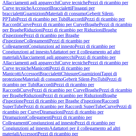
Allacciamenti agli apparecchi
Curve tecniche
Pezzi di ricambio per
Curve tecniche
Accessori
Braccialetti
Fissaggi per
braccialetti
Guarnizioni
Materiali di consumo
Geberit Silent-
PP
Tubi
Pezzi di ricambio per Tubi
Raccordi
Pezzi di ricambio per
Raccordi
Curve
Pezzi di ricambio per Curve
Braghe
Pezzi di ricambio
per Braghe
Riduzioni
Pezzi di ricambio per Riduzioni
Braghe
d'ispezione
Pezzi di ricambio per Braghe
d'ispezione
Collegamenti
Pezzi di ricambio per
Collegamenti
Congiunzioni ad innesto
Pezzi di ricambio per
Congiunzioni ad innesto
Adattatori per il collegamento ad altri
materiali
Allacciamenti agli apparecchi
Pezzi di ricambio per
Allacciamenti agli apparecchi
Curve tecniche
Pezzi di ricambio per
Curve tecniche
Manicotti
Pezzi di ricambio per
Manicotti
Accessori
Braccialetti
Chiusure
Guarnizioni
Tappi di
protezione
Materiali di consumo
Geberit Silent-Pro
Tubi
Pezzi di
ricambio per Tubi
Raccordi
Pezzi di ricambio per
Raccordi
Curve
Pezzi di ricambio per Curve
Braghe
Pezzi di ricambio
per Braghe
Riduzioni
Pezzi di ricambio per Riduzioni
Braghe
d'ispezione
Pezzi di ricambio per Braghe d'ispezione
Raccordi
SuperTube
Pezzi di ricambio per Raccordi SuperTube
Curve
Pezzi di
ricambio per Curve
Diramazioni
Pezzi di ricambio per
Diramazioni
Collegamenti
Pezzi di ricambio per
Collegamenti
Congiunzioni ad innesto
Pezzi di ricambio per
Congiunzioni ad innesto
Adattatori per il collegamento ad altri
materiali
Accessori
Pezzi di ricambio per