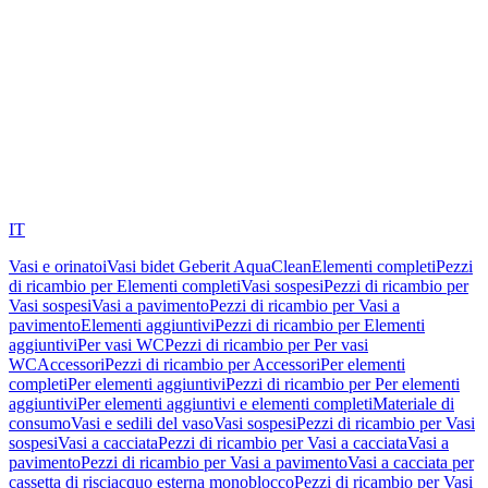
IT
Vasi e orinatoi
Vasi bidet Geberit AquaClean
Elementi completi
Pezzi
di ricambio per Elementi completi
Vasi sospesi
Pezzi di ricambio per
Vasi sospesi
Vasi a pavimento
Pezzi di ricambio per Vasi a
pavimento
Elementi aggiuntivi
Pezzi di ricambio per Elementi
aggiuntivi
Per vasi WC
Pezzi di ricambio per Per vasi
WC
Accessori
Pezzi di ricambio per Accessori
Per elementi
completi
Per elementi aggiuntivi
Pezzi di ricambio per Per elementi
aggiuntivi
Per elementi aggiuntivi e elementi completi
Materiale di
consumo
Vasi e sedili del vaso
Vasi sospesi
Pezzi di ricambio per Vasi
sospesi
Vasi a cacciata
Pezzi di ricambio per Vasi a cacciata
Vasi a
pavimento
Pezzi di ricambio per Vasi a pavimento
Vasi a cacciata per
cassetta di risciacquo esterna monoblocco
Pezzi di ricambio per Vasi