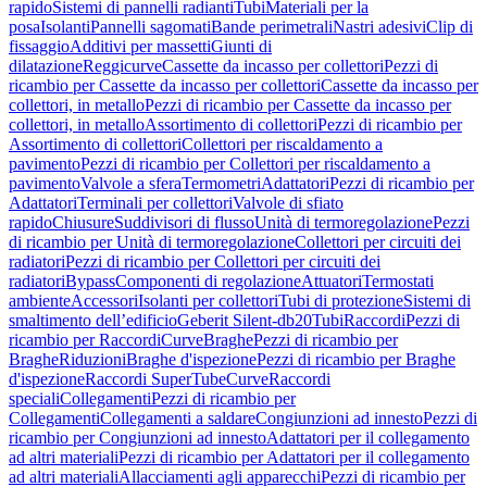
rapido
Sistemi di pannelli radianti
Tubi
Materiali per la
posa
Isolanti
Pannelli sagomati
Bande perimetrali
Nastri adesivi
Clip di
fissaggio
Additivi per massetti
Giunti di
dilatazione
Reggicurve
Cassette da incasso per collettori
Pezzi di
ricambio per Cassette da incasso per collettori
Cassette da incasso per
collettori, in metallo
Pezzi di ricambio per Cassette da incasso per
collettori, in metallo
Assortimento di collettori
Pezzi di ricambio per
Assortimento di collettori
Collettori per riscaldamento a
pavimento
Pezzi di ricambio per Collettori per riscaldamento a
pavimento
Valvole a sfera
Termometri
Adattatori
Pezzi di ricambio per
Adattatori
Terminali per collettori
Valvole di sfiato
rapido
Chiusure
Suddivisori di flusso
Unità di termoregolazione
Pezzi
di ricambio per Unità di termoregolazione
Collettori per circuiti dei
radiatori
Pezzi di ricambio per Collettori per circuiti dei
radiatori
Bypass
Componenti di regolazione
Attuatori
Termostati
ambiente
Accessori
Isolanti per collettori
Tubi di protezione
Sistemi di
smaltimento dell’edificio
Geberit Silent-db20
Tubi
Raccordi
Pezzi di
ricambio per Raccordi
Curve
Braghe
Pezzi di ricambio per
Braghe
Riduzioni
Braghe d'ispezione
Pezzi di ricambio per Braghe
d'ispezione
Raccordi SuperTube
Curve
Raccordi
speciali
Collegamenti
Pezzi di ricambio per
Collegamenti
Collegamenti a saldare
Congiunzioni ad innesto
Pezzi di
ricambio per Congiunzioni ad innesto
Adattatori per il collegamento
ad altri materiali
Pezzi di ricambio per Adattatori per il collegamento
ad altri materiali
Allacciamenti agli apparecchi
Pezzi di ricambio per