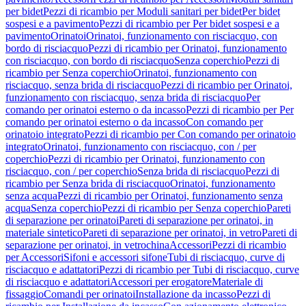
per bidet
Pezzi di ricambio per Moduli sanitari per bidet
Per bidet
sospesi e a pavimento
Pezzi di ricambio per Per bidet sospesi e a
pavimento
Orinatoi
Orinatoi, funzionamento con risciacquo, con
bordo di risciacquo
Pezzi di ricambio per Orinatoi, funzionamento
con risciacquo, con bordo di risciacquo
Senza coperchio
Pezzi di
ricambio per Senza coperchio
Orinatoi, funzionamento con
risciacquo, senza brida di risciacquo
Pezzi di ricambio per Orinatoi,
funzionamento con risciacquo, senza brida di risciacquo
Per
comando per orinatoi esterno o da incasso
Pezzi di ricambio per Per
comando per orinatoi esterno o da incasso
Con comando per
orinatoio integrato
Pezzi di ricambio per Con comando per orinatoio
integrato
Orinatoi, funzionamento con risciacquo, con / per
coperchio
Pezzi di ricambio per Orinatoi, funzionamento con
risciacquo, con / per coperchio
Senza brida di risciacquo
Pezzi di
ricambio per Senza brida di risciacquo
Orinatoi, funzionamento
senza acqua
Pezzi di ricambio per Orinatoi, funzionamento senza
acqua
Senza coperchio
Pezzi di ricambio per Senza coperchio
Pareti
di separazione per orinatoi
Pareti di separazione per orinatoi, in
materiale sintetico
Pareti di separazione per orinatoi, in vetro
Pareti di
separazione per orinatoi, in vetrochina
Accessori
Pezzi di ricambio
per Accessori
Sifoni e accessori sifone
Tubi di risciacquo, curve di
risciacquo e adattatori
Pezzi di ricambio per Tubi di risciacquo, curve
di risciacquo e adattatori
Accessori per erogatore
Materiale di
fissaggio
Comandi per orinatoi
Installazione da incasso
Pezzi di