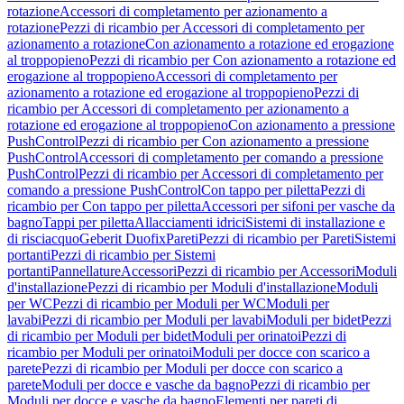
rotazione
Accessori di completamento per azionamento a
rotazione
Pezzi di ricambio per Accessori di completamento per
azionamento a rotazione
Con azionamento a rotazione ed erogazione
al troppopieno
Pezzi di ricambio per Con azionamento a rotazione ed
erogazione al troppopieno
Accessori di completamento per
azionamento a rotazione ed erogazione al troppopieno
Pezzi di
ricambio per Accessori di completamento per azionamento a
rotazione ed erogazione al troppopieno
Con azionamento a pressione
PushControl
Pezzi di ricambio per Con azionamento a pressione
PushControl
Accessori di completamento per comando a pressione
PushControl
Pezzi di ricambio per Accessori di completamento per
comando a pressione PushControl
Con tappo per piletta
Pezzi di
ricambio per Con tappo per piletta
Accessori per sifoni per vasche da
bagno
Tappi per piletta
Allacciamenti idrici
Sistemi di installazione e
di risciacquo
Geberit Duofix
Pareti
Pezzi di ricambio per Pareti
Sistemi
portanti
Pezzi di ricambio per Sistemi
portanti
Pannellature
Accessori
Pezzi di ricambio per Accessori
Moduli
d'installazione
Pezzi di ricambio per Moduli d'installazione
Moduli
per WC
Pezzi di ricambio per Moduli per WC
Moduli per
lavabi
Pezzi di ricambio per Moduli per lavabi
Moduli per bidet
Pezzi
di ricambio per Moduli per bidet
Moduli per orinatoi
Pezzi di
ricambio per Moduli per orinatoi
Moduli per docce con scarico a
parete
Pezzi di ricambio per Moduli per docce con scarico a
parete
Moduli per docce e vasche da bagno
Pezzi di ricambio per
Moduli per docce e vasche da bagno
Elementi per pareti di