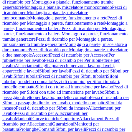
di ricambio per Montaggio a pianale, funzionamento tramite
generatore
Montaggio a pianale, miscelatore monocomando
Pezzi di
ricambio per Montaggio a pianale, miscelatore
monocomando
Montaggio a parete, funzionamento a rete
Pezzi di
ricambio per Montaggio a parete, funzionamento a rete
Montaggio a
parete, funzionamento a batteria
Pezzi di ricambio per Montaggio a
parete, funzionamento a batteria
Montaggio a parete, funzionamento
tramite generatore
Pezzi di ricambio per Montaggio a parete,
funzionamento tramite generatore
Montaggio a parete, miscelatore a
due manopole
Pezzi di ricambio per Montaggio a parete, miscelatore
a due manopole
Accessori
Pezzi di ricambio per Accessori
Per
rubinetterie per lavabo
Pezzi di ricambio per Per rubinetterie per
lavabo
Allacciamenti agli apparecchi per zona lavabo, lavelli,
apparecchi e lavatoi
Sifoni per lavabi
Pezzi di ricambio per Sifoni per
lavabi
Sifoni tubolari
Pezzi di ricambio per Sifoni tubolari
Sifoni
tubolari, modello compatto
Pezzi di ricambio per Sifoni tubolari,
modello compatto
Sifoni con tubo ad immersione per lavabo
Pezzi di
ricambio per Sifoni con tubo ad immersione per lavabo
Sifoni a
passaggio diretto per lavabo, modello compatto
Pezzi di ricambio per
Sifoni a passaggio diretto per lavabo, modello compatto
Sifoni da
incasso
Pezzi di ricambio per Sifoni da incasso
Allacciamenti per
lavabo
Pezzi di ricambio per Allacciamenti per
lavabo
Manicotti
Curve tecniche
Coperture
Allacciamenti
Pezzi di
ricambio per Allacciamenti
Guarnizioni
Manicotti per
brasatura
Prolunghe
Comandi
Sifoni per lavelli
Pezzi di ricambio per