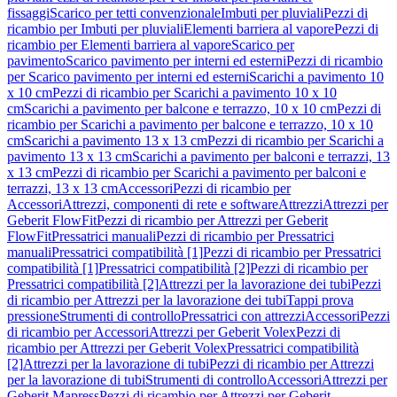
fissaggi
Scarico per tetti convenzionale
Imbuti per pluviali
Pezzi di
ricambio per Imbuti per pluviali
Elementi barriera al vapore
Pezzi di
ricambio per Elementi barriera al vapore
Scarico per
pavimento
Scarico pavimento per interni ed esterni
Pezzi di ricambio
per Scarico pavimento per interni ed esterni
Scarichi a pavimento 10
x 10 cm
Pezzi di ricambio per Scarichi a pavimento 10 x 10
cm
Scarichi a pavimento per balcone e terrazzo, 10 x 10 cm
Pezzi di
ricambio per Scarichi a pavimento per balcone e terrazzo, 10 x 10
cm
Scarichi a pavimento 13 x 13 cm
Pezzi di ricambio per Scarichi a
pavimento 13 x 13 cm
Scarichi a pavimento per balconi e terrazzi, 13
x 13 cm
Pezzi di ricambio per Scarichi a pavimento per balconi e
terrazzi, 13 x 13 cm
Accessori
Pezzi di ricambio per
Accessori
Attrezzi, componenti di rete e software
Attrezzi
Attrezzi per
Geberit FlowFit
Pezzi di ricambio per Attrezzi per Geberit
FlowFit
Pressatrici manuali
Pezzi di ricambio per Pressatrici
manuali
Pressatrici compatibilità [1]
Pezzi di ricambio per Pressatrici
compatibilità [1]
Pressatrici compatibilità [2]
Pezzi di ricambio per
Pressatrici compatibilità [2]
Attrezzi per la lavorazione dei tubi
Pezzi
di ricambio per Attrezzi per la lavorazione dei tubi
Tappi prova
pressione
Strumenti di controllo
Pressatrici con attrezzi
Accessori
Pezzi
di ricambio per Accessori
Attrezzi per Geberit Volex
Pezzi di
ricambio per Attrezzi per Geberit Volex
Pressatrici compatibilità
[2]
Attrezzi per la lavorazione di tubi
Pezzi di ricambio per Attrezzi
per la lavorazione di tubi
Strumenti di controllo
Accessori
Attrezzi per
Geberit Mapress
Pezzi di ricambio per Attrezzi per Geberit