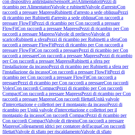
con dispositivo antiristagno
Sensori
Cavi
Alimentatori
Pezzi di
ricambio per Alimentatori
Valvole e rubinetti
Valvole d'arresto
Con
raccordi a pressare Mapress
Rubinetti d'arresto a sede obliqua
Pezzi
di ricambio per Rubinetti d'arresto a sede obliqua
Con raccordi a
pressare FlowFit
Pezzi di ricambio per Con raccordi a pressare
FlowFit
Con raccordi a pressare Mapress
Pezzi di ricambio per Con
raccordi a pressare Mapress
Valvole di prelievo
Valvole di
scarico
Rubinetti a sfera
Pezzi di ricambio per Rubinetti a sfera
Con
raccordi a pressare FlowFit
Pezzi di ricambio per Con raccordi a
pressare FlowFit
Con raccordi a pressare
Pezzi di ricambio per Con
raccordi a pressare
Con raccordi a pressare Mapress
Pezzi di ricambio
per Con raccordi a pressare Mapress
Rubinetti a sfera per
l'installazione da incasso
Pezzi di ricambio per Rubinetti a sfera per
l'installazione da incasso
Con raccordi a pressare FlowFit
Pezzi di
ricambio per Con raccordi a pressare FlowFit
Con raccordi a
pressare
Pezzi di ricambio per Con raccordi a pressare
Con raccordi
Volex
Con raccordi Compact
Pezzi di ricambio per Con raccordi
Compact
Con raccordi a pressare Mapress
Pezzi di ricambio per Con
raccordi a pressare Mapress
Con raccordi filettati
Unità valvole
d'intercettazione e collettori per il montaggio da incasso
Pezzi di
ricambio per Unità valvole d'intercettazione e collettori per il
montaggio da incasso
Con raccordi Compact
Pezzi di ricambio per
Con raccordi Compact
Valvole di ritegno
Con raccordi a pressare
Mapress
Collegamenti idrici per contatore dell'acqua
Con raccordi
filettati
Valvole di sfiato per riscaldamento
Valvole di sfiato