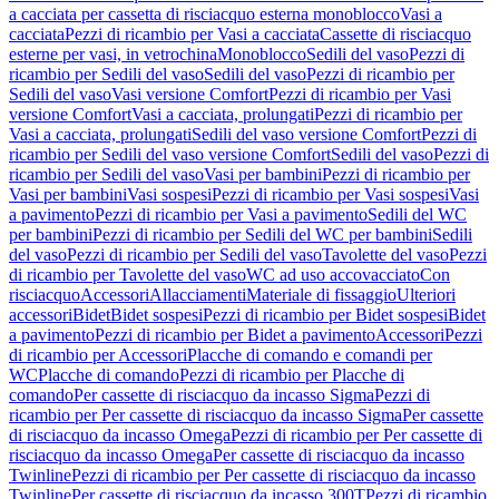
a cacciata per cassetta di risciacquo esterna monoblocco
Vasi a
cacciata
Pezzi di ricambio per Vasi a cacciata
Cassette di risciacquo
esterne per vasi, in vetrochina
Monoblocco
Sedili del vaso
Pezzi di
ricambio per Sedili del vaso
Sedili del vaso
Pezzi di ricambio per
Sedili del vaso
Vasi versione Comfort
Pezzi di ricambio per Vasi
versione Comfort
Vasi a cacciata, prolungati
Pezzi di ricambio per
Vasi a cacciata, prolungati
Sedili del vaso versione Comfort
Pezzi di
ricambio per Sedili del vaso versione Comfort
Sedili del vaso
Pezzi di
ricambio per Sedili del vaso
Vasi per bambini
Pezzi di ricambio per
Vasi per bambini
Vasi sospesi
Pezzi di ricambio per Vasi sospesi
Vasi
a pavimento
Pezzi di ricambio per Vasi a pavimento
Sedili del WC
per bambini
Pezzi di ricambio per Sedili del WC per bambini
Sedili
del vaso
Pezzi di ricambio per Sedili del vaso
Tavolette del vaso
Pezzi
di ricambio per Tavolette del vaso
WC ad uso accovacciato
Con
risciacquo
Accessori
Allacciamenti
Materiale di fissaggio
Ulteriori
accessori
Bidet
Bidet sospesi
Pezzi di ricambio per Bidet sospesi
Bidet
a pavimento
Pezzi di ricambio per Bidet a pavimento
Accessori
Pezzi
di ricambio per Accessori
Placche di comando e comandi per
WC
Placche di comando
Pezzi di ricambio per Placche di
comando
Per cassette di risciacquo da incasso Sigma
Pezzi di
ricambio per Per cassette di risciacquo da incasso Sigma
Per cassette
di risciacquo da incasso Omega
Pezzi di ricambio per Per cassette di
risciacquo da incasso Omega
Per cassette di risciacquo da incasso
Twinline
Pezzi di ricambio per Per cassette di risciacquo da incasso
Twinline
Per cassette di risciacquo da incasso 300T
Pezzi di ricambio