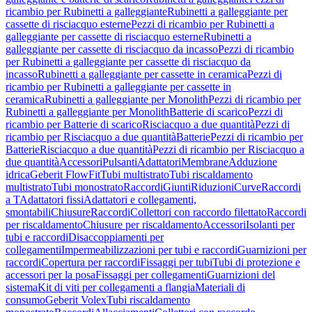
ricambio per Rubinetti a galleggiante
Rubinetti a galleggiante per
cassette di risciacquo esterne
Pezzi di ricambio per Rubinetti a
galleggiante per cassette di risciacquo esterne
Rubinetti a
galleggiante per cassette di risciacquo da incasso
Pezzi di ricambio
per Rubinetti a galleggiante per cassette di risciacquo da
incasso
Rubinetti a galleggiante per cassette in ceramica
Pezzi di
ricambio per Rubinetti a galleggiante per cassette in
ceramica
Rubinetti a galleggiante per Monolith
Pezzi di ricambio per
Rubinetti a galleggiante per Monolith
Batterie di scarico
Pezzi di
ricambio per Batterie di scarico
Risciacquo a due quantità
Pezzi di
ricambio per Risciacquo a due quantità
Batterie
Pezzi di ricambio per
Batterie
Risciacquo a due quantità
Pezzi di ricambio per Risciacquo a
due quantità
Accessori
Pulsanti
Adattatori
Membrane
Adduzione
idrica
Geberit FlowFit
Tubi multistrato
Tubi riscaldamento
multistrato
Tubi monostrato
Raccordi
Giunti
Riduzioni
Curve
Raccordi
a T
Adattatori fissi
Adattatori e collegamenti,
smontabili
Chiusure
Raccordi
Collettori con raccordo filettato
Raccordi
per riscaldamento
Chiusure per riscaldamento
Accessori
Isolanti per
tubi e raccordi
Disaccoppiamenti per
collegamenti
Impermeabilizzazioni per tubi e raccordi
Guarnizioni per
raccordi
Copertura per raccordi
Fissaggi per tubi
Tubi di protezione e
accessori per la posa
Fissaggi per collegamenti
Guarnizioni del
sistema
Kit di viti per collegamenti a flangia
Materiali di
consumo
Geberit Volex
Tubi riscaldamento