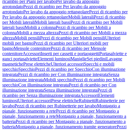
ricambio per Piani per lavabo
Per lavabo da appoggio
arrotondato
Pezzi di ricambio per Per lavabo da appoggio
arrotondato
Per lavabo da appoggio rettangolare
Pezzi di ricambio per
Per lavabo da appoggio rettangolare
Mobili laterali
Pezzi di ricambio
per Mobili laterali
Mobili laterali bassi
Pezzi di ricambio per Mobili
laterali bassi
Mobili a colonna
Pezzi di ricambio per Mobili a
colonna
Mobili a mezza altezza
Pezzi di ricambio per Mobili a mezza
altezza
Mobili pensili
Pezzi di ricambio per Mobili pensili
Ulteriori
mobili per bagno
Pezzi di ricambio per Ulteriori mobili per
bagno
Mensole contenitore
Pezzi di ricambio per Mensole
contenitore
Accessori
Inserti per cassetti e portaoggetti
Portasalviette e
ganci portasalviette
Elementi luminosi
Maniglie
Set piedini
Lavagne
magnetiche
Prese elettriche
Ulteriori accessori
Specchi e mobili
specchio
Specchio
Pezzi di ricambio per Specchio
Con illuminazione
integrata
Pezzi di ricambio per Con illuminazione integrata
Senza
illuminazione integrata
Mobili specchio
Pezzi di ricambio per Mobili
specchio
Con illuminazione integrata
Pezzi di ricambio per Con
illuminazione integrata
Senza illuminazione integrata
Pezzi di
ricambio per Senza illuminazione integrata
Accessori
Elementi
luminosi
Ulteriori accessori
Prese elettriche
Rubinetti
Rubinetterie per
lavabo
Pezzi di ricambio per Rubinetterie per lavabo
Montaggio a
pianale, funzionamento a rete
Pezzi di ricambio per Montaggio a
pianale, funzionamento a rete
Montaggio a pianale, funzionamento a
batteria
Pezzi di ricambio per Montaggio a pianale, funzionamento a
batteria
Montaggio a pianale, funzionamento tramite generatore
Pezzi