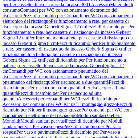
per Per cassette di risciacquo da incasso 300T
Accessori
Materiale di
consumo
Comandi per WC con azionamento elettronico del
risciacquo
Pezzi di ricambio per Comandi per WC con azionamento
elettronico del risciacquo
Per funzionamento a rete, per cassette di
risciacquo da incasso Geberit Sigma 12 cm
Pezzi di ricambio per Per
funzionamento a rete, per cassette di risciacquo da incasso Geberit
Sigma 12 cm
Per funzionamento a rete, per cassette di risciacquo da
incasso Geberit Sigma 8 cm
Pezzi di ricambio per Per funzionamento
a rete, per cassette di risciacquo da incasso Geberit Sigma 8 cm
Per
funzionamento a batteria, per cassette di risciacquo da incasso
Geberit Sigma 12 cm
Pezzi di ricambio per Per funzionamento a
batteria, per cassette di risciacquo da incasso Geberit Sigma 12
cm
Comandi per WC con azionamento pneumatico del
risciacquo
Pezzi di ricambio per Comandi per WC con azionamento
pneumatico del risciacquo
Per risciacquo a due quantità
Pezzi di
ricambio per Per risciacquo a due quantità
Per risciacquo ad una
quantità
Pezzi di ricambio per Per risciacquo ad una
quantità
Accessori per comandi per WC
Pezzi di ricambio per
Accessori per comandi per WC
Kit per il montaggio grezzo
Pezzi di
ricambio per Kit per il montaggio grezzo
Per comandi per WC con
azionamento elettronico del risciacquo
Moduli sanitari Geberit
Monolith
Moduli sanitari per vasi
Pezzi di ricambio per Moduli
sanitari per vasi
Per vasi sospesi
Pezzi di ricambio per Per vasi
sospesi
Per vaso a pavimento
Pezzi di ricambio per Per vaso a
pavimento
Accessori
Pezzi di ricambio per Accessori
Moduli sanitari