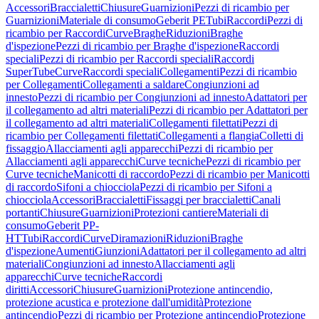
Accessori
Braccialetti
Chiusure
Guarnizioni
Pezzi di ricambio per
Guarnizioni
Materiale di consumo
Geberit PE
Tubi
Raccordi
Pezzi di
ricambio per Raccordi
Curve
Braghe
Riduzioni
Braghe
d'ispezione
Pezzi di ricambio per Braghe d'ispezione
Raccordi
speciali
Pezzi di ricambio per Raccordi speciali
Raccordi
SuperTube
Curve
Raccordi speciali
Collegamenti
Pezzi di ricambio
per Collegamenti
Collegamenti a saldare
Congiunzioni ad
innesto
Pezzi di ricambio per Congiunzioni ad innesto
Adattatori per
il collegamento ad altri materiali
Pezzi di ricambio per Adattatori per
il collegamento ad altri materiali
Collegamenti filettati
Pezzi di
ricambio per Collegamenti filettati
Collegamenti a flangia
Colletti di
fissaggio
Allacciamenti agli apparecchi
Pezzi di ricambio per
Allacciamenti agli apparecchi
Curve tecniche
Pezzi di ricambio per
Curve tecniche
Manicotti di raccordo
Pezzi di ricambio per Manicotti
di raccordo
Sifoni a chiocciola
Pezzi di ricambio per Sifoni a
chiocciola
Accessori
Braccialetti
Fissaggi per braccialetti
Canali
portanti
Chiusure
Guarnizioni
Protezioni cantiere
Materiali di
consumo
Geberit PP-
HT
Tubi
Raccordi
Curve
Diramazioni
Riduzioni
Braghe
d'ispezione
Aumenti
Giunzioni
Adattatori per il collegamento ad altri
materiali
Congiunzioni ad innesto
Allacciamenti agli
apparecchi
Curve tecniche
Raccordi
diritti
Accessori
Chiusure
Guarnizioni
Protezione antincendio,
protezione acustica e protezione dall'umidità
Protezione
antincendio
Pezzi di ricambio per Protezione antincendio
Protezione