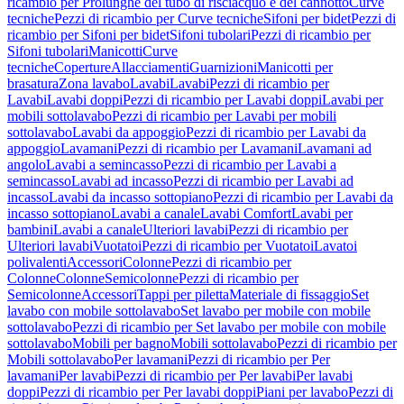
ricambio per Prolunghe del tubo di risciacquo e del cannotto
Curve
tecniche
Pezzi di ricambio per Curve tecniche
Sifoni per bidet
Pezzi di
ricambio per Sifoni per bidet
Sifoni tubolari
Pezzi di ricambio per
Sifoni tubolari
Manicotti
Curve
tecniche
Coperture
Allacciamenti
Guarnizioni
Manicotti per
brasatura
Zona lavabo
Lavabi
Lavabi
Pezzi di ricambio per
Lavabi
Lavabi doppi
Pezzi di ricambio per Lavabi doppi
Lavabi per
mobili sottolavabo
Pezzi di ricambio per Lavabi per mobili
sottolavabo
Lavabi da appoggio
Pezzi di ricambio per Lavabi da
appoggio
Lavamani
Pezzi di ricambio per Lavamani
Lavamani ad
angolo
Lavabi a semincasso
Pezzi di ricambio per Lavabi a
semincasso
Lavabi ad incasso
Pezzi di ricambio per Lavabi ad
incasso
Lavabi da incasso sottopiano
Pezzi di ricambio per Lavabi da
incasso sottopiano
Lavabi a canale
Lavabi Comfort
Lavabi per
bambini
Lavabi a canale
Ulteriori lavabi
Pezzi di ricambio per
Ulteriori lavabi
Vuotatoi
Pezzi di ricambio per Vuotatoi
Lavatoi
polivalenti
Accessori
Colonne
Pezzi di ricambio per
Colonne
Colonne
Semicolonne
Pezzi di ricambio per
Semicolonne
Accessori
Tappi per piletta
Materiale di fissaggio
Set
lavabo con mobile sottolavabo
Set lavabo per mobile con mobile
sottolavabo
Pezzi di ricambio per Set lavabo per mobile con mobile
sottolavabo
Mobili per bagno
Mobili sottolavabo
Pezzi di ricambio per
Mobili sottolavabo
Per lavamani
Pezzi di ricambio per Per
lavamani
Per lavabi
Pezzi di ricambio per Per lavabi
Per lavabi
doppi
Pezzi di ricambio per Per lavabi doppi
Piani per lavabo
Pezzi di