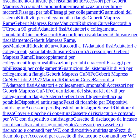
riscaldamento
Chiusure per riscaldamento
Accessori per Geberit
Mapress Acciaio al Carbonio
Impermeabilizzazioni per tubi e
raccordi
Fissaggi per tubi
Fissaggi per collegamenti
Guarnizioni del
sistema
Kit di viti per collegamenti a flangia
Geberit Mapress
Rame
Geberit Mapress Rame
Manicotti
Riduzioni
Curve
Raccordi a
T
Croci a 90 gradi
Adattatori fissi
Adattatori e collegamenti,
smontabili
Chiusure
Raccordi
Raccordi per riscaldamento
Chiusure per
riscaldamento
Geberit Mapress Rame,
gas
Manicotti
Riduzioni
Curve
Raccordi a T
Adattatori fissi
Adattatori e
collegamenti, smontabili
Chiusure
Raccordi
Accessori per Geberit
Mapress Rame
Disaccoppiamenti per
collegamenti
Impermeabilizzazioni per tubi e raccordi
Fissaggi per
tubi
Fissaggi per collegamenti
Guarnizioni del sistema
Kit di viti per
collegamenti a flangia
Geberit Mapress CuNiFe
Geberit Mapress
CuNiFe
Tubi 2.1972
Manicotti
Riduzioni
Curve
Raccordi a
T
Adattatori fissi
Adattatori e collegamenti, smontabili
Accessori per
Geberit Mapress CuNiFe
Guarnizioni del sistema
Kit di viti per
collegamenti a flangia
Sistema Geberit per l’Igiene dell’acqua
potabile
Dispositivi antiristagno
Pezzi di ricambio per Dispositivi
antiristagno
Accessori per dispositivi antiristagno
Sensori
Riduttore di
flusso
Cover e placche di copertura
Cassette di risciacquo e comandi
per WC con dispositivo antiristagno
Cassette di risciacquo da incasso
con dispositivo antiristagno integrato
Accessori per cassette di
risciacquo e comandi per WC con dispositivo antiristagno
Pezzi di
ricambio per Accessori per cassette di risciacquo e comandi per WC