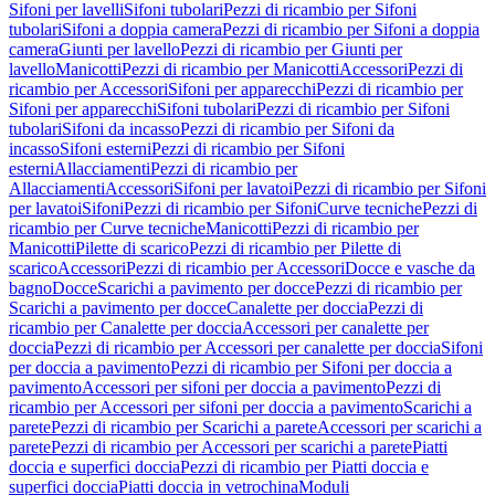
Sifoni per lavelli
Sifoni tubolari
Pezzi di ricambio per Sifoni
tubolari
Sifoni a doppia camera
Pezzi di ricambio per Sifoni a doppia
camera
Giunti per lavello
Pezzi di ricambio per Giunti per
lavello
Manicotti
Pezzi di ricambio per Manicotti
Accessori
Pezzi di
ricambio per Accessori
Sifoni per apparecchi
Pezzi di ricambio per
Sifoni per apparecchi
Sifoni tubolari
Pezzi di ricambio per Sifoni
tubolari
Sifoni da incasso
Pezzi di ricambio per Sifoni da
incasso
Sifoni esterni
Pezzi di ricambio per Sifoni
esterni
Allacciamenti
Pezzi di ricambio per
Allacciamenti
Accessori
Sifoni per lavatoi
Pezzi di ricambio per Sifoni
per lavatoi
Sifoni
Pezzi di ricambio per Sifoni
Curve tecniche
Pezzi di
ricambio per Curve tecniche
Manicotti
Pezzi di ricambio per
Manicotti
Pilette di scarico
Pezzi di ricambio per Pilette di
scarico
Accessori
Pezzi di ricambio per Accessori
Docce e vasche da
bagno
Docce
Scarichi a pavimento per docce
Pezzi di ricambio per
Scarichi a pavimento per docce
Canalette per doccia
Pezzi di
ricambio per Canalette per doccia
Accessori per canalette per
doccia
Pezzi di ricambio per Accessori per canalette per doccia
Sifoni
per doccia a pavimento
Pezzi di ricambio per Sifoni per doccia a
pavimento
Accessori per sifoni per doccia a pavimento
Pezzi di
ricambio per Accessori per sifoni per doccia a pavimento
Scarichi a
parete
Pezzi di ricambio per Scarichi a parete
Accessori per scarichi a
parete
Pezzi di ricambio per Accessori per scarichi a parete
Piatti
doccia e superfici doccia
Pezzi di ricambio per Piatti doccia e
superfici doccia
Piatti doccia in vetrochina
Moduli