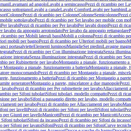
amani
Lavamani ad angolo
Lavabi a semincasso
Pezzi di ricambio per La
ncasso sottopiano
Lavabi a canale
Lavabi Comfort
Lavabi per bambini
La
sori
Colonne
Pezzi di ricambio per Colonne
Colonne
Semicolonne
Pezzi 
 mobile sottolavabo
Pezzi di ricambio per Set lavabo per mobile con mob
i
Per lavabi
Pezzi di ricambio per Per lavabi
Per lavabi doppi
Pezzi di ric
er lavabo da appoggio arrotondato
Per lavabo da appoggio rettangolare
P
 ricambio per Mobili laterali bassi
Mobili a colonna
Pezzi di ricambio pe
riori mobili per bagno
Pezzi di ricambio per Ulteriori mobili per bagno
Me
ganci portasalviette
Elementi luminosi
Maniglie
Set piedini
Lavagne magne
tegrata
Pezzi di ricambio per Con illuminazione integrata
Senza illumina
azione integrata
Senza illuminazione integrata
Pezzi di ricambio per Sen
mbio per Rubinetterie per lavabo
Montaggio a pianale, funzionamento a 
er Montaggio a pianale, funzionamento a batteria
Montaggio a pianale, 
elatore monocomando
Pezzi di ricambio per Montaggio a pianale, misc
rete, funzionamento a batteria
Pezzi di ricambio per Montaggio a parete
ramite generatore
Montaggio a parete, miscelatore a due manopole
Pezzi 
r lavabo
Pezzi di ricambio per Per rubinetterie per lavabo
Allacciamenti a
cambio per Sifoni tubolari
Sifoni tubolari, modello compatto
Pezzi di ric
sione per lavabo
Sifoni a passaggio diretto per lavabo, modello compatt
cciamenti per lavabo
Pezzi di ricambio per Allacciamenti per lavabo
Mani
ifoni per lavelli
Pezzi di ricambio per Sifoni per lavelli
Sifoni tubolari
Pez
o per Giunti per lavello
Manicotti
Pezzi di ricambio per Manicotti
Access
 Sifoni tubolari
Sifoni da incasso
Pezzi di ricambio per Sifoni da incasso
o per Sifoni per lavatoi
Sifoni
Pezzi di ricambio per Sifoni
Curve tecnich
sori
Pezzi di ricambio per Accessori
Docce e vasche da bagno
Docce
Sca