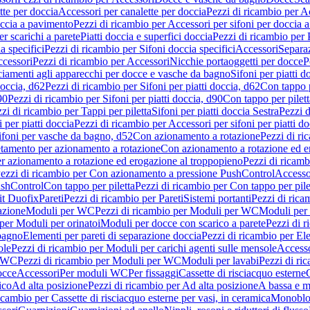
tte per doccia
Accessori per canalette per doccia
Pezzi di ricambio per Ac
occia a pavimento
Pezzi di ricambio per Accessori per sifoni per doccia 
r scarichi a parete
Piatti doccia e superfici doccia
Pezzi di ricambio per P
a specifici
Pezzi di ricambio per Sifoni doccia specifici
Accessori
Separa
cessori
Pezzi di ricambio per Accessori
Nicchie portaoggetti per docce
P
ciamenti agli apparecchi per docce e vasche da bagno
Sifoni per piatti d
doccia, d62
Pezzi di ricambio per Sifoni per piatti doccia, d62
Con tappo p
90
Pezzi di ricambio per Sifoni per piatti doccia, d90
Con tappo per pilett
zi di ricambio per Tappi per piletta
Sifoni per piatti doccia Sestra
Pezzi d
 per piatti doccia
Pezzi di ricambio per Accessori per sifoni per piatti do
ifoni per vasche da bagno, d52
Con azionamento a rotazione
Pezzi di r
etamento per azionamento a rotazione
Con azionamento a rotazione ed e
r azionamento a rotazione ed erogazione al troppopieno
Pezzi di ricam
ezzi di ricambio per Con azionamento a pressione PushControl
Accesso
ushControl
Con tappo per piletta
Pezzi di ricambio per Con tappo per pile
it Duofix
Pareti
Pezzi di ricambio per Pareti
Sistemi portanti
Pezzi di rica
azione
Moduli per WC
Pezzi di ricambio per Moduli per WC
Moduli per 
per Moduli per orinatoi
Moduli per docce con scarico a parete
Pezzi di r
 bagno
Elementi per pareti di separazione doccia
Pezzi di ricambio per Ele
ole
Pezzi di ricambio per Moduli per carichi agenti sulle mensole
Access
r WC
Pezzi di ricambio per Moduli per WC
Moduli per lavabi
Pezzi di ri
occe
Accessori
Per moduli WC
Per fissaggi
Cassette di risciacquo esterne
C
ico
Ad alta posizione
Pezzi di ricambio per Ad alta posizione
A bassa e m
icambio per Cassette di risciacquo esterne per vasi, in ceramica
Monoblo