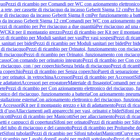
quo
Pezzi di ricambio per Comandi per WC con azionamento elettronico 
a rete, per cassette di risciacquo da incasso Geberit Sigma 12 cm
Per fu
tte di risciacquo da incasso Geberit Sigma 8 cm
Per funzionamento a batt
quo da incasso Geberit Sigma 12 cm
Comandi per WC con azionamento pne
ezzi di ricambio per Per risciacquo a due quantità
Per risciacquo ad una 
r WC
Kit per il montaggio grezzo
Pezzi di ricambio per Kit per il montag
zi di ricambio per Moduli sanitari per vasi
Per vasi sospesi
Pezzi di rica
sanitari per bidet
Pezzi di ricambio per Moduli sanitari per bidet
Per bid
di risciacquo
Pezzi di ricambio per Orinatoi, funzionamento con risciac
i risciacquo
Pezzi di ricambio per Orinatoi, funzionamento con risciacq
ncasso
Con comando per orinatoio integrato
Pezzi di ricambio per Con co
risciacquo, con / per coperchio
Senza brida di risciacquo
Pezzi di ricam
a coperchio
Pezzi di ricambio per Senza coperchio
Pareti di separazione 
e per orinatoi, in vetrochina
Accessori
Pezzi di ricambio per Accessori
Si
e adattatori
Accessori per erogatore
Materiale di fissaggio
Comandi per or
ete
Pezzi di ricambio per Con azionamento elettronico del risciacquo, f
onico del risciacquo, funzionamento a batteria
Con azionamento pneumat
stallazione esterna
Con azionamento elettronico del risciacquo, funziona
r Accessori
Kit per il montaggio grezzo e kit di adattamento
Pezzi di ric
i d’uso
Allacciamenti agli apparecchi per vasi, orinatoi e bidet
Sifoni pe
icotti
Pezzi di ricambio per Manicotti
Set per allacciamento
Pezzi di ric
etti e cappucci di copertura
Sifoni per orinatoi
Pezzi di ricambio per Sifo
del tubo di risciacquo e del cannotto
Pezzi di ricambio per Prolunghe de
et
Sifoni tubolari
Pezzi di ricambio per Sifoni tubolari
Manicotti
Curve te
di ricambio per Lavabi doppi
Lavabi per mobili sottolavabo
Pezzi di rica