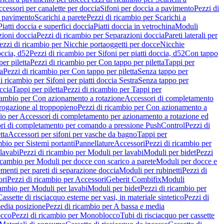
cessori per canalette per doccia
Sifoni per doccia a pavimento
Pezzi di
a pavimento
Scarichi a parete
Pezzi di ricambio per Scarichi a
iatti doccia e superfici doccia
Piatti doccia in vetrochina
Moduli
zioni doccia
Pezzi di ricambio per Separazioni doccia
Pareti laterali per
ezzi di ricambio per Nicchie portaoggetti per docce
Nicchie
occia, d52
Pezzi di ricambio per Sifoni per piatti doccia, d52
Con tappo
er piletta
Pezzi di ricambio per Con tappo per piletta
Tappi per
a
Pezzi di ricambio per Con tappo per piletta
Senza tappo per
i ricambio per Sifoni per piatti doccia Sestra
Senza tappo per
ccia
Tappi per piletta
Pezzi di ricambio per Tappi per
icambio per Con azionamento a rotazione
Accessori di completamento
rogazione al troppopieno
Pezzi di ricambio per Con azionamento a
bio per Accessori di completamento per azionamento a rotazione ed
ri di completamento per comando a pressione PushControl
Pezzi di
tta
Accessori per sifoni per vasche da bagno
Tappi per
mbio per Sistemi portanti
Pannellature
Accessori
Pezzi di ricambio per
lavabi
Pezzi di ricambio per Moduli per lavabi
Moduli per bidet
Pezzi
icambio per Moduli per docce con scarico a parete
Moduli per docce e
menti per pareti di separazione doccia
Moduli per rubinetti
Pezzi di
ori
Pezzi di ricambio per Accessori
Geberit Combifix
Moduli
cambio per Moduli per lavabi
Moduli per bidet
Pezzi di ricambio per
assette di risciacquo esterne per vasi, in materiale sintetico
Pezzi di
edia posizione
Pezzi di ricambio per A bassa e media
cco
Pezzi di ricambio per Monoblocco
Tubi di risciacquo per cassette