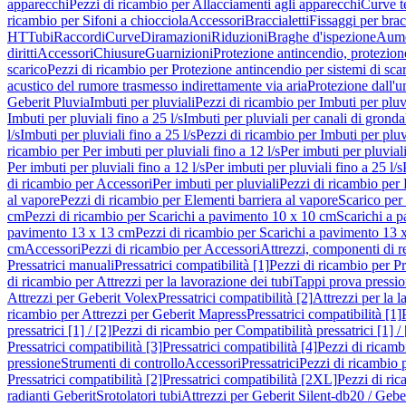
apparecchi
Pezzi di ricambio per Allacciamenti agli apparecchi
Curve t
ricambio per Sifoni a chiocciola
Accessori
Braccialetti
Fissaggi per bracc
HT
Tubi
Raccordi
Curve
Diramazioni
Riduzioni
Braghe d'ispezione
Aume
diritti
Accessori
Chiusure
Guarnizioni
Protezione antincendio, protezione
scarico
Pezzi di ricambio per Protezione antincendio per sistemi di sca
acustico del rumore trasmesso indirettamente via aria
Protezione dall'u
Geberit Pluvia
Imbuti per pluviali
Pezzi di ricambio per Imbuti per pluv
Imbuti per pluviali fino a 25 l/s
Imbuti per pluviali per canali di gronda
l/s
Imbuti per pluviali fino a 25 l/s
Pezzi di ricambio per Imbuti per pluvi
ricambio per Per imbuti per pluviali fino a 12 l/s
Per imbuti per pluviali
Per imbuti per pluviali fino a 12 l/s
Per imbuti per pluviali fino a 25 l/s
di ricambio per Accessori
Per imbuti per pluviali
Pezzi di ricambio per 
al vapore
Pezzi di ricambio per Elementi barriera al vapore
Scarico per
cm
Pezzi di ricambio per Scarichi a pavimento 10 x 10 cm
Scarichi a 
pavimento 13 x 13 cm
Pezzi di ricambio per Scarichi a pavimento 13 
cm
Accessori
Pezzi di ricambio per Accessori
Attrezzi, componenti di r
Pressatrici manuali
Pressatrici compatibilità [1]
Pezzi di ricambio per Pre
di ricambio per Attrezzi per la lavorazione dei tubi
Tappi prova pressi
Attrezzi per Geberit Volex
Pressatrici compatibilità [2]
Attrezzi per la l
ricambio per Attrezzi per Geberit Mapress
Pressatrici compatibilità [1]
pressatrici [1] / [2]
Pezzi di ricambio per Compatibilità pressatrici [1] / 
Pressatrici compatibilità [3]
Pressatrici compatibilità [4]
Pezzi di ricambi
pressione
Strumenti di controllo
Accessori
Pressatrici
Pezzi di ricambio p
Pressatrici compatibilità [2]
Pressatrici compatibilità [2XL]
Pezzi di ric
radianti Geberit
Srotolatori tubi
Attrezzi per Geberit Silent-db20 / Gebe