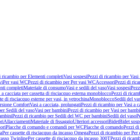
i ricambio per Elementi completi
Vasi sospesi
Pezzi di ricambio per Vasi
vi
Per vasi WC
Pezzi di ricambio per Per vasi WC
Accessori
Pezzi di ric
nti completi
Materiale di consumo
Vasi e sedili del vaso
Vasi sospesi
Pezz
 a cacciata per cassetta di risciacquo esterna monoblocco
Pezzi di ricamb
te di risciacquo esterne per vasi, in vetrochina
Monoblocco
Sedili del va
ersione Comfort
Vasi a cacciata, prolungati
Pezzi di ricambio per Vasi a c
er Sedili del vaso
Vasi per bambini
Pezzi di ricambio per Vasi per bambi
ambini
Pezzi di ricambio per Sedili del WC per bambini
Sedili del vaso
P
ri
Allacciamenti
Materiale di fissaggio
Ulteriori accessori
Bidet
Bidet sosp
ori
Placche di comando e comandi per WC
Placche di comando
Pezzi di
ma
Per cassette di risciacquo da incasso Omega
Pezzi di ricambio per Per
ncasso Twinline
Per cassette di risciacquo da incasso 300T
Pezzi di ricamb