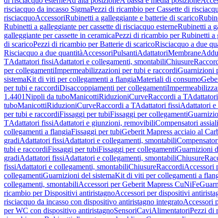
di risciacquo esterne
Ad alta posizione
A bassa e media posizione
Acces
risciacquo da incasso Sigma
Pezzi di ricambio per Cassette di risciac
risciacquo
Accessori
Rubinetti a galleggiante e batterie di scarico
Rubine
Rubinetti a galleggiante per cassette di risciacquo esterne
Rubinetti a g
galleggiante per cassette in ceramica
Pezzi di ricambio per Rubinetti a 
di scarico
Pezzi di ricambio per Batterie di scarico
Risciacquo a due qua
Risciacquo a due quantità
Accessori
Pulsanti
Adattatori
Membrane
Adduz
T
Adattatori fissi
Adattatori e collegamenti, smontabili
Chiusure
Raccord
per collegamenti
Impermeabilizzazioni per tubi e raccordi
Guarnizioni 
sistema
Kit di viti per collegamenti a flangia
Materiali di consumo
Geber
per tubi e raccordi
Disaccoppiamenti per collegamenti
Impermeabilizzaz
1.4401
Nippli da tubo
Manicotti
Riduzioni
Curve
Raccordi a T
Adattatori
tubo
Manicotti
Riduzioni
Curve
Raccordi a T
Adattatori fissi
Adattatori e
per tubi e raccordi
Fissaggi per tubi
Fissaggi per collegamenti
Guarnizio
T
Adattatori fissi
Adattatori e giunzioni, removibili
Compensatori assial
collegamenti a flangia
Fissaggi per tubi
Geberit Mapress acciaio al Car
gradi
Adattatori fissi
Adattatori e collegamenti, smontabili
Compensator
tubi e raccordi
Fissaggi per tubi
Fissaggi per collegamenti
Guarnizioni d
gradi
Adattatori fissi
Adattatori e collegamenti, smontabili
Chiusure
Rac
fissi
Adattatori e collegamenti, smontabili
Chiusure
Raccordi
Accessori 
collegamenti
Guarnizioni del sistema
Kit di viti per collegamenti a flan
collegamenti, smontabili
Accessori per Geberit Mapress CuNiFe
Guarn
ricambio per Dispositivi antiristagno
Accessori per dispositivi antirist
risciacquo da incasso con dispositivo antiristagno integrato
Accessori p
per WC con dispositivo antiristagno
Sensori
Cavi
Alimentatori
Pezzi di 