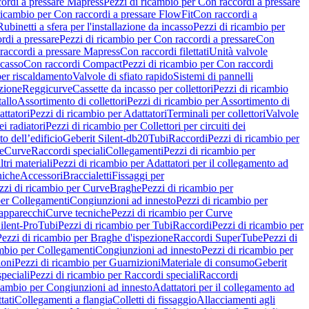
ordi a pressare Mapress
Pezzi di ricambio per Con raccordi a pressare
ricambio per Con raccordi a pressare FlowFit
Con raccordi a
Rubinetti a sfera per l'installazione da incasso
Pezzi di ricambio per
rdi a pressare
Pezzi di ricambio per Con raccordi a pressare
Con
raccordi a pressare Mapress
Con raccordi filettati
Unità valvole
ncasso
Con raccordi Compact
Pezzi di ricambio per Con raccordi
per riscaldamento
Valvole di sfiato rapido
Sistemi di pannelli
azione
Reggicurve
Cassette da incasso per collettori
Pezzi di ricambio
tallo
Assortimento di collettori
Pezzi di ricambio per Assortimento di
ttatori
Pezzi di ricambio per Adattatori
Terminali per collettori
Valvole
ei radiatori
Pezzi di ricambio per Collettori per circuiti dei
o dell’edificio
Geberit Silent-db20
Tubi
Raccordi
Pezzi di ricambio per
e
Curve
Raccordi speciali
Collegamenti
Pezzi di ricambio per
tri materiali
Pezzi di ricambio per Adattatori per il collegamento ad
niche
Accessori
Braccialetti
Fissaggi per
zzi di ricambio per Curve
Braghe
Pezzi di ricambio per
per Collegamenti
Congiunzioni ad innesto
Pezzi di ricambio per
 apparecchi
Curve tecniche
Pezzi di ricambio per Curve
ilent-Pro
Tubi
Pezzi di ricambio per Tubi
Raccordi
Pezzi di ricambio per
Pezzi di ricambio per Braghe d'ispezione
Raccordi SuperTube
Pezzi di
ambio per Collegamenti
Congiunzioni ad innesto
Pezzi di ricambio per
ioni
Pezzi di ricambio per Guarnizioni
Materiale di consumo
Geberit
peciali
Pezzi di ricambio per Raccordi speciali
Raccordi
icambio per Congiunzioni ad innesto
Adattatori per il collegamento ad
tati
Collegamenti a flangia
Colletti di fissaggio
Allacciamenti agli