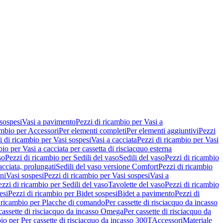
 sospesi
Vasi a pavimento
Pezzi di ricambio per Vasi a
ambio per Accessori
Per elementi completi
Per elementi aggiuntivi
Pezzi
i di ricambio per Vasi sospesi
Vasi a cacciata
Pezzi di ricambio per Vasi
io per Vasi a cacciata per cassetta di risciacquo esterna
so
Pezzi di ricambio per Sedili del vaso
Sedili del vaso
Pezzi di ricambio
acciata, prolungati
Sedili del vaso versione Comfort
Pezzi di ricambio
ni
Vasi sospesi
Pezzi di ricambio per Vasi sospesi
Vasi a
ezzi di ricambio per Sedili del vaso
Tavolette del vaso
Pezzi di ricambio
esi
Pezzi di ricambio per Bidet sospesi
Bidet a pavimento
Pezzi di
 ricambio per Placche di comando
Per cassette di risciacquo da incasso
 cassette di risciacquo da incasso Omega
Per cassette di risciacquo da
io per Per cassette di risciacquo da incasso 300T
Accessori
Materiale