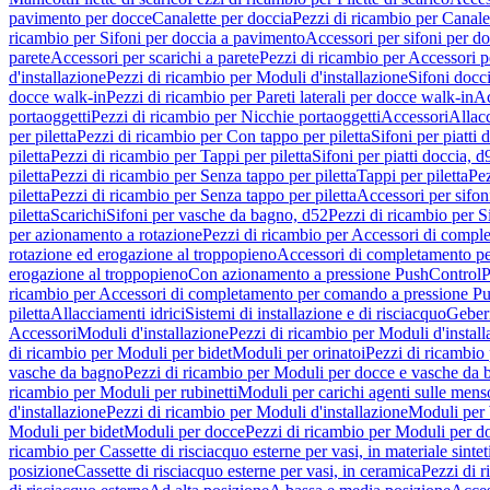
pavimento per docce
Canalette per doccia
Pezzi di ricambio per Canale
ricambio per Sifoni per doccia a pavimento
Accessori per sifoni per d
parete
Accessori per scarichi a parete
Pezzi di ricambio per Accessori pe
d'installazione
Pezzi di ricambio per Moduli d'installazione
Sifoni docci
docce walk-in
Pezzi di ricambio per Pareti laterali per docce walk-in
Ac
portaoggetti
Pezzi di ricambio per Nicchie portaoggetti
Accessori
Allac
per piletta
Pezzi di ricambio per Con tappo per piletta
Sifoni per piatti 
piletta
Pezzi di ricambio per Tappi per piletta
Sifoni per piatti doccia, d
piletta
Pezzi di ricambio per Senza tappo per piletta
Tappi per piletta
Pez
piletta
Pezzi di ricambio per Senza tappo per piletta
Accessori per sifoni
piletta
Scarichi
Sifoni per vasche da bagno, d52
Pezzi di ricambio per S
per azionamento a rotazione
Pezzi di ricambio per Accessori di compl
rotazione ed erogazione al troppopieno
Accessori di completamento pe
erogazione al troppopieno
Con azionamento a pressione PushControl
P
ricambio per Accessori di completamento per comando a pressione P
piletta
Allacciamenti idrici
Sistemi di installazione e di risciacquo
Geber
Accessori
Moduli d'installazione
Pezzi di ricambio per Moduli d'install
di ricambio per Moduli per bidet
Moduli per orinatoi
Pezzi di ricambio 
vasche da bagno
Pezzi di ricambio per Moduli per docce e vasche da
ricambio per Moduli per rubinetti
Moduli per carichi agenti sulle mens
d'installazione
Pezzi di ricambio per Moduli d'installazione
Moduli pe
Moduli per bidet
Moduli per docce
Pezzi di ricambio per Moduli per d
ricambio per Cassette di risciacquo esterne per vasi, in materiale sintet
posizione
Cassette di risciacquo esterne per vasi, in ceramica
Pezzi di r