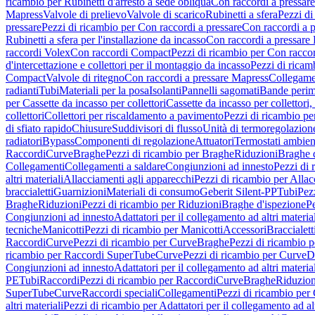
ricambio per Rubinetti d'arresto a sede obliqua
Con raccordi a pressar
Mapress
Valvole di prelievo
Valvole di scarico
Rubinetti a sfera
Pezzi di
pressare
Pezzi di ricambio per Con raccordi a pressare
Con raccordi a 
Rubinetti a sfera per l'installazione da incasso
Con raccordi a pressare
raccordi Volex
Con raccordi Compact
Pezzi di ricambio per Con racc
d'intercettazione e collettori per il montaggio da incasso
Pezzi di ricamb
Compact
Valvole di ritegno
Con raccordi a pressare Mapress
Collegamen
radianti
Tubi
Materiali per la posa
Isolanti
Pannelli sagomati
Bande perim
per Cassette da incasso per collettori
Cassette da incasso per collettori,
collettori
Collettori per riscaldamento a pavimento
Pezzi di ricambio pe
di sfiato rapido
Chiusure
Suddivisori di flusso
Unità di termoregolazion
radiatori
Bypass
Componenti di regolazione
Attuatori
Termostati ambien
Raccordi
Curve
Braghe
Pezzi di ricambio per Braghe
Riduzioni
Braghe 
Collegamenti
Collegamenti a saldare
Congiunzioni ad innesto
Pezzi di 
altri materiali
Allacciamenti agli apparecchi
Pezzi di ricambio per Allac
braccialetti
Guarnizioni
Materiali di consumo
Geberit Silent-PP
Tubi
Pez
Braghe
Riduzioni
Pezzi di ricambio per Riduzioni
Braghe d'ispezione
Pe
Congiunzioni ad innesto
Adattatori per il collegamento ad altri materia
tecniche
Manicotti
Pezzi di ricambio per Manicotti
Accessori
Braccialett
Raccordi
Curve
Pezzi di ricambio per Curve
Braghe
Pezzi di ricambio 
ricambio per Raccordi SuperTube
Curve
Pezzi di ricambio per Curve
D
Congiunzioni ad innesto
Adattatori per il collegamento ad altri materia
PE
Tubi
Raccordi
Pezzi di ricambio per Raccordi
Curve
Braghe
Riduzion
SuperTube
Curve
Raccordi speciali
Collegamenti
Pezzi di ricambio per
altri materiali
Pezzi di ricambio per Adattatori per il collegamento ad alt