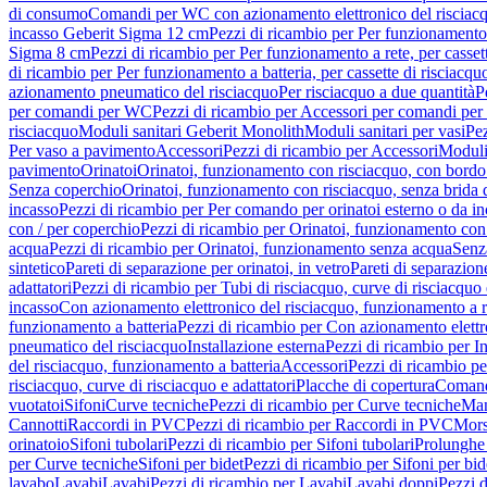
di consumo
Comandi per WC con azionamento elettronico del risciac
incasso Geberit Sigma 12 cm
Pezzi di ricambio per Per funzionamento 
Sigma 8 cm
Pezzi di ricambio per Per funzionamento a rete, per casse
di ricambio per Per funzionamento a batteria, per cassette di risciac
azionamento pneumatico del risciacquo
Per risciacquo a due quantità
P
per comandi per WC
Pezzi di ricambio per Accessori per comandi pe
risciacquo
Moduli sanitari Geberit Monolith
Moduli sanitari per vasi
Pez
Per vaso a pavimento
Accessori
Pezzi di ricambio per Accessori
Moduli 
pavimento
Orinatoi
Orinatoi, funzionamento con risciacquo, con bordo 
Senza coperchio
Orinatoi, funzionamento con risciacquo, senza brida d
incasso
Pezzi di ricambio per Per comando per orinatoi esterno o da i
con / per coperchio
Pezzi di ricambio per Orinatoi, funzionamento con 
acqua
Pezzi di ricambio per Orinatoi, funzionamento senza acqua
Senz
sintetico
Pareti di separazione per orinatoi, in vetro
Pareti di separazion
adattatori
Pezzi di ricambio per Tubi di risciacquo, curve di risciacquo 
incasso
Con azionamento elettronico del risciacquo, funzionamento a r
funzionamento a batteria
Pezzi di ricambio per Con azionamento elettr
pneumatico del risciacquo
Installazione esterna
Pezzi di ricambio per In
del risciacquo, funzionamento a batteria
Accessori
Pezzi di ricambio pe
risciacquo, curve di risciacquo e adattatori
Placche di copertura
Comand
vuotatoi
Sifoni
Curve tecniche
Pezzi di ricambio per Curve tecniche
Man
Cannotti
Raccordi in PVC
Pezzi di ricambio per Raccordi in PVC
Mors
orinatoio
Sifoni tubolari
Pezzi di ricambio per Sifoni tubolari
Prolunghe 
per Curve tecniche
Sifoni per bidet
Pezzi di ricambio per Sifoni per bid
lavabo
Lavabi
Lavabi
Pezzi di ricambio per Lavabi
Lavabi doppi
Pezzi 