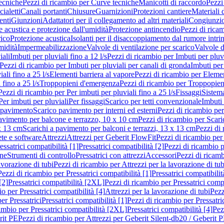
ecniche
Pezzi di ricambio per Curve tecniche
Manicotti di raccordo
Pezzi
ialetti
Canali portanti
Chiusure
Guarnizioni
Protezioni cantiere
Materiali
nti
Giunzioni
Adattatori per il collegamento ad altri materiali
Congiunzio
 acustica e protezione dall'umidità
Protezione antincendio
Pezzi di rica
rico
Protezione acustica
Isolanti per il disaccoppiamento dal rumore intri
midità
Impermeabilizzazione
Valvole di ventilazione per scarico
Valvole d
iali
Imbuti per pluviali fino a 12 l/s
Pezzi di ricambio per Imbuti per pluvi
Pezzi di ricambio per Imbuti per pluviali per canali di gronda
Imbuti per 
ali fino a 25 l/s
Elementi barriera al vapore
Pezzi di ricambio per Elemen
 fino a 25 l/s
Troppopieni d'emergenza
Pezzi di ricambio per Troppopie
Pezzi di ricambio per Per imbuti per pluviali fino a 25 l/s
Fissaggi
Sistem
Per imbuti per pluviali
Per fissaggi
Scarico per tetti convenzionale
Imbuti 
 pavimento
Scarico pavimento per interni ed esterni
Pezzi di ricambio per
pavimento per balcone e terrazzo, 10 x 10 cm
Pezzi di ricambio per Scari
x 13 cm
Scarichi a pavimento per balconi e terrazzi, 13 x 13 cm
Pezzi di 
ete e software
Attrezzi
Attrezzi per Geberit FlowFit
Pezzi di ricambio per
ssatrici compatibilità [1]
Pressatrici compatibilità [2]
Pezzi di ricambio p
one
Strumenti di controllo
Pressatrici con attrezzi
Accessori
Pezzi di ricam
avorazione di tubi
Pezzi di ricambio per Attrezzi per la lavorazione di tub
Pezzi di ricambio per Pressatrici compatibilità [1]
Pressatrici compatibilit
[2]
Pressatrici compatibilità [2XL]
Pezzi di ricambio per Pressatrici comp
o per Pressatrici compatibilità [4]
Attrezzi per la lavorazione di tubi
Pezz
er Pressatrici
Pressatrici compatibilità [1]
Pezzi di ricambio per Pressatric
ambio per Pressatrici compatibilità [2XL]
Pressatrici compatibilità [4]
Pez
rit PE
Pezzi di ricambio per Attrezzi per Geberit Silent-db20 / Geberit 