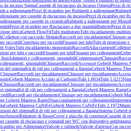
sori
Guarnizioni
Guarnizioni ad anello
Nippli, rosoni e riduttori di flusso
quo da incasso Sigma
Cassette di risciacquo da incasso Omega
Pezzi di r
tti a galleggiante
Pezzi di ricambio per Rubinetti a galleggiante
Rubinett
alleggiante per cassette di risciacquo da incasso
Pezzi di ricambio per Ru
galleggiante per cassette in ceramica
Rubinetti a galleggiante per Monol
ntità
Pezzi di ricambio per Risciacquo a due quantità
Batterie
Pezzi di r
ione idrica
Geberit FlowFit
Tubi multistrato
Tubi riscaldamento multistr
i
Collettori con raccordo filettato
Raccordi per riscaldamento
Chiusure pe
per raccordi
Copertura per raccordi
Fissaggi per tubi
Tubi di protezione e 
it Volex
Tubi riscaldamento monostrato
Raccordi
Allacciamenti
Collettor
ioni per tubi e raccordi
Fissaggi per tubi
Fissaggi per collegamenti
Geber
 fissi
Adattatori e collegamenti, smontabili
Compensatori
Chiusure
Raccor
 collegamenti, smontabili
Chiusure
Raccordi
Accessori Geberit Mapress 
ni del sistema
Kit di viti per collegamenti a flangia
Geberit Mapress The
i
Chiusure
Raccordi per riscaldamento
Chiusure per riscaldamento
Access
bonio
Geberit Mapress Acciaio al Carbonio
Tubi 1.0034
Tubi 1.0215
Nipp
i
Chiusure
Raccordi per riscaldamento
Chiusure per riscaldamento
Access
el sistema
Kit di viti per collegamenti a flangia
Geberit Mapress Rame
Ge
cordi
Raccordi per riscaldamento
Chiusure per riscaldamento
Geberit Ma
per Geberit Mapress Rame
Disaccoppiamenti per collegamenti
Impermeab
gia
Geberit Mapress CuNiFe
Geberit Mapress CuNiFe
Tubi 2.1972
Manic
izioni del sistema
Kit di viti per collegamenti a flangia
Sistema Geberit p
agno
Sensori
Riduttore di flusso
Cover e placche di copertura
Cassette di r
er cassette di risciacquo e comandi per WC con dispositivo antiristagn
ricambio per Alimentatori
Valvole e rubinetti
Valvole d'arresto
Con raccor