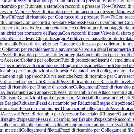
e FlowFit
Pezzi di ricambio per Con raccordi a pressare FlowFit
Con racc
 ricambio per Rubinetti a sfera
Con raccordi a pressare FlowFit
Pezzi di 
pressare Mapress
Pezzi di ricambio per Con raccordi a pressare Mapress
 FlowFit
Pezzi di ricambio per Con raccordi a pressare FlowFit
Con racco
ordi Compact
Con raccordi a pressare Mapress
Pezzi di ricambio per Con 
io per Unità valvole d'intercettazione e collettori per il montaggio da i
ti idrici per contatore dell'acqua
Con raccordi filettati
Valvole di sfiato 
etrali
Nastri adesivi
Clip di fissaggio
Additivi per massetti
Giunti di dilat
 in metallo
Pezzi di ricambio per Cassette da incasso per collettori, in me
r Collettori per riscaldamento a pavimento
Valvole a sfera
Termometri
Ada
e
Pezzi di ricambio per Unità di termoregolazione
Collettori per circuiti d
te
Accessori
Isolanti per collettori
Tubi di protezione
Sistemi di smaltiment
d'ispezione
Pezzi di ricambio per Braghe d'ispezione
Raccordi SuperTub
ricambio per Congiunzioni ad innesto
Adattatori per il collegamento ad al
ciamenti agli apparecchi
Curve tecniche
Pezzi di ricambio per Curve tec
zi di ricambio per Tubi
Raccordi
Pezzi di ricambio per Raccordi
Curve
Pe
zzi di ricambio per Braghe d'ispezione
Collegamenti
Pezzi di ricambio 
li
Allacciamenti agli apparecchi
Pezzi di ricambio per Allacciamenti agli
i
Chiusure
Guarnizioni
Tappi di protezione
Materiali di consumo
Geberit S
per Braghe
Riduzioni
Pezzi di ricambio per Riduzioni
Braghe d'ispezione
iramazioni
Pezzi di ricambio per Diramazioni
Collegamenti
Pezzi di ric
li
Accessori
Pezzi di ricambio per Accessori
Braccialetti
Chiusure
Guarniz
i
Braghe d'ispezione
Pezzi di ricambio per Braghe d'ispezione
Raccordi s
 Collegamenti
Collegamenti a saldare
Congiunzioni ad innesto
Pezzi di r
ri materiali
Collegamenti filettati
Pezzi di ricambio per Collegamenti filet