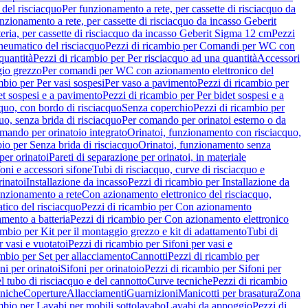
del risciacquo
Per funzionamento a rete, per cassette di risciacquo da
nzionamento a rete, per cassette di risciacquo da incasso Geberit
eria, per cassette di risciacquo da incasso Geberit Sigma 12 cm
Pezzi
umatico del risciacquo
Pezzi di ricambio per Comandi per WC con
quantità
Pezzi di ricambio per Per risciacquo ad una quantità
Accessori
gio grezzo
Per comandi per WC con azionamento elettronico del
mbio per Per vasi sospesi
Per vaso a pavimento
Pezzi di ricambio per
et sospesi e a pavimento
Pezzi di ricambio per Per bidet sospesi e a
quo, con bordo di risciacquo
Senza coperchio
Pezzi di ricambio per
uo, senza brida di risciacquo
Per comando per orinatoi esterno o da
mando per orinatoio integrato
Orinatoi, funzionamento con risciacquo,
bio per Senza brida di risciacquo
Orinatoi, funzionamento senza
per orinatoi
Pareti di separazione per orinatoi, in materiale
foni e accessori sifone
Tubi di risciacquo, curve di risciacquo e
inatoi
Installazione da incasso
Pezzi di ricambio per Installazione da
unzionamento a rete
Con azionamento elettronico del risciacquo,
ico del risciacquo
Pezzi di ricambio per Con azionamento
mento a batteria
Pezzi di ricambio per Con azionamento elettronico
ambio per Kit per il montaggio grezzo e kit di adattamento
Tubi di
r vasi e vuotatoi
Pezzi di ricambio per Sifoni per vasi e
ambio per Set per allacciamento
Cannotti
Pezzi di ricambio per
ni per orinatoi
Sifoni per orinatoio
Pezzi di ricambio per Sifoni per
l tubo di risciacquo e del cannotto
Curve tecniche
Pezzi di ricambio
cniche
Coperture
Allacciamenti
Guarnizioni
Manicotti per brasatura
Zona
mbio per Lavabi per mobili sottolavabo
Lavabi da appoggio
Pezzi di