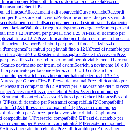
 di ricambio per Manicotti di raccordo
Sifoni a chiocciola
Pezzi di
 di consumo
Geberit PP-
ni ad innesto
Allacciamenti agli apparecchi
Curve tecniche
Raccordi
mbio per Protezione antincendio
Protezione antincendio per sistemi di
nseco
Isolamento per il disaccoppiamento dalla struttura e l'isolamento
i ventilazione
Valvole di ritegno a risparmio energetico
Scarico per tetti
ali fino a 12 l/s
Imbuti per pluviali fino a 25 l/s
Pezzi di ricambio per
pluviali fino a 12 l/s
Pezzi di ricambio per Imbuti per pluviali fino a 12
ti barriera al vapore
Per imbuti per pluviali fino a 12 l/s
Pezzi di
ni d'emergenza
Per imbuti per pluviali fino a 12 l/s
Pezzi di ricambio per
a di fissaggio d40–200
Sistema di fissaggio d250–315
Accessori
Pezzi
per pluviali
Pezzi di ricambio per Imbuti per pluviali
Elementi barriera
 Scarico pavimento per interni ed esterni
Scarichi a pavimento 10 x 10
chi a pavimento per balcone e terrazzo, 10 x 10 cm
Scarichi a
ricambio per Scarichi a pavimento per balconi e terrazzi, 13 x 13
 Attrezzi per Geberit FlowFit
Pressatrici manuali
Pezzi di ricambio per
er Pressatrici compatibilità [2]
Attrezzi per la lavorazione dei tubi
Pezzi
bio per Accessori
Attrezzi per Geberit Volex
Pezzi di ricambio per
i
Strumenti di controllo
Accessori
Attrezzi per Geberit Mapress
Pezzi di
à [2]
Pezzi di ricambio per Pressatrici compatibilità [2]
Compatibilità
atibilità [2XL]
Pressatrici compatibilità [3]
Pezzi di ricambio per
i di ricambio per Attrezzi per la lavorazione di tubi
Tappi prova
i compatibilità [1]
Pressatrici compatibilità [2]
Pezzi di ricambio per
zi di ricambio per Pressatrici compatibilità [4]
Per sistemi di pannelli
PE
Attrezzi per saldatura elettrica
Pezzi di ricambio per Attrezzi per