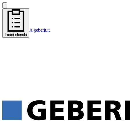
A geberit.it
I miei elenchi