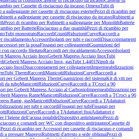
Materiali di consumo
Cassette di risciacquo da incasso
Cassette di
icambio per Cassette di risciacquo da incasso Omega
Tubi di
i a galleggiante per cassette di risciacquo esterne
Pezzi di ricambio per
binetti a galleggiante per cassette di risciacquo da incasso
Rubinetti a
ith
Pezzi di ricambio per Rubinetti a galleggiante per Monolith
Batterie
icambio per Batterie
Risciacquo a due quantità
Pezzi di ricambio per
ato
Tubi monostrato
Raccordi
Giunti
Riduzioni
Curve
Raccordi a
r riscaldamento
Accessori
Isolanti per tubi e raccordi
Disaccoppiamenti
accessori per la posa
Fissaggi per collegamenti
Guarnizioni del
i con raccordo filettato
Raccordi per riscaldamento
Accessori
Isolanti
it Mapress Acciaio Inox
Geberit Mapress Acciaio Inox
Tubi
di
Geberit Mapress Acciaio Inox, gas
Tubi 1.4401
Nippli da
Acciaio Inox
Disaccoppiamenti per collegamenti
Impermeabilizzazioni
rm
Tubi Therm
Raccordi
Manicotti
Riduzioni
Curve
Raccordi a
ori per Geberit Mapress Therm
Guarnizioni del sistema
Kit di viti per
li da tubo
Manicotti
Riduzioni
Curve
Raccordi a T
Croci a 90
ori per Geberit Mapress Acciaio al Carbonio
Impermeabilizzazioni per
berit Mapress Rame
Manicotti
Riduzioni
Curve
Raccordi a T
Croci a 90
press Rame, gas
Manicotti
Riduzioni
Curve
Raccordi a T
Adattatori
ilizzazioni per tubi e raccordi
Fissaggi per tubi
Fissaggi per
otti
Riduzioni
Curve
Raccordi a T
Adattatori fissi
Adattatori e
er l’Igiene dell’acqua potabile
Dispositivi antiristagno
Pezzi di
isciacquo e comandi per WC con dispositivo antiristagno
Cassette di
o
Pezzi di ricambio per Accessori per cassette di risciacquo e comandi
di a pressare Mapress
Rubinetti d'arresto a sede obliqua
Pezzi di