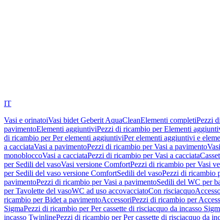
IT
Vasi e orinatoi
Vasi bidet Geberit AquaClean
Elementi completi
Pezzi d
pavimento
Elementi aggiuntivi
Pezzi di ricambio per Elementi aggiunti
di ricambio per Per elementi aggiuntivi
Per elementi aggiuntivi e eleme
a cacciata
Vasi a pavimento
Pezzi di ricambio per Vasi a pavimento
Vasi
monoblocco
Vasi a cacciata
Pezzi di ricambio per Vasi a cacciata
Casset
per Sedili del vaso
Vasi versione Comfort
Pezzi di ricambio per Vasi v
per Sedili del vaso versione Comfort
Sedili del vaso
Pezzi di ricambio p
pavimento
Pezzi di ricambio per Vasi a pavimento
Sedili del WC per b
per Tavolette del vaso
WC ad uso accovacciato
Con risciacquo
Accesso
ricambio per Bidet a pavimento
Accessori
Pezzi di ricambio per Access
Sigma
Pezzi di ricambio per Per cassette di risciacquo da incasso Sig
incasso Twinline
Pezzi di ricambio per Per cassette di risciacquo da i