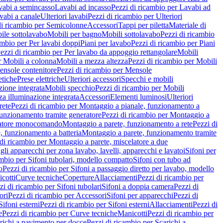
vabi a semincasso
Lavabi ad incasso
Pezzi di ricambio per Lavabi ad
vabi a canale
Ulteriori lavabi
Pezzi di ricambio per Ulteriori
di ricambio per Semicolonne
Accessori
Tappi per piletta
Materiale di
ile sottolavabo
Mobili per bagno
Mobili sottolavabo
Pezzi di ricambio
ambio per Per lavabi doppi
Piani per lavabo
Pezzi di ricambio per Piani
ezzi di ricambio per Per lavabo da appoggio rettangolare
Mobili
r Mobili a colonna
Mobili a mezza altezza
Pezzi di ricambio per Mobili
nsole contenitore
Pezzi di ricambio per Mensole
tiche
Prese elettriche
Ulteriori accessori
Specchi e mobili
zione integrata
Mobili specchio
Pezzi di ricambio per Mobili
za illuminazione integrata
Accessori
Elementi luminosi
Ulteriori
rete
Pezzi di ricambio per Montaggio a pianale, funzionamento a
funzionamento tramite generatore
Pezzi di ricambio per Montaggio a
elatore monocomando
Montaggio a parete, funzionamento a rete
Pezzi di
, funzionamento a batteria
Montaggio a parete, funzionamento tramite
di ricambio per Montaggio a parete, miscelatore a due
gli apparecchi per zona lavabo, lavelli, apparecchi e lavatoi
Sifoni per
ambio per Sifoni tubolari, modello compatto
Sifoni con tubo ad
o
Pezzi di ricambio per Sifoni a passaggio diretto per lavabo, modello
cotti
Curve tecniche
Coperture
Allacciamenti
Pezzi di ricambio per
zi di ricambio per Sifoni tubolari
Sifoni a doppia camera
Pezzi di
ori
Pezzi di ricambio per Accessori
Sifoni per apparecchi
Pezzi di
Sifoni esterni
Pezzi di ricambio per Sifoni esterni
Allacciamenti
Pezzi di
e
Pezzi di ricambio per Curve tecniche
Manicotti
Pezzi di ricambio per
richi a pavimento per docce
Pezzi di ricambio per Scarichi a