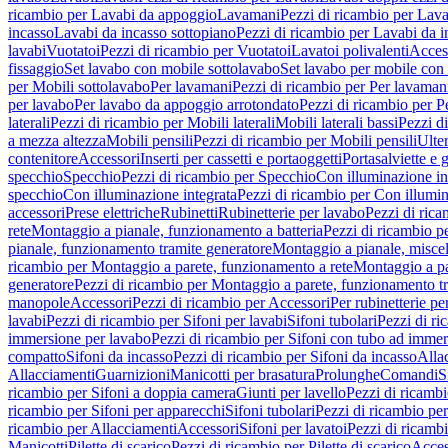
ricambio per Lavabi da appoggio
Lavamani
Pezzi di ricambio per Lav
incasso
Lavabi da incasso sottopiano
Pezzi di ricambio per Lavabi da i
lavabi
Vuotatoi
Pezzi di ricambio per Vuotatoi
Lavatoi polivalenti
Acces
fissaggio
Set lavabo con mobile sottolavabo
Set lavabo per mobile con
per Mobili sottolavabo
Per lavamani
Pezzi di ricambio per Per lavaman
per lavabo
Per lavabo da appoggio arrotondato
Pezzi di ricambio per P
laterali
Pezzi di ricambio per Mobili laterali
Mobili laterali bassi
Pezzi di
a mezza altezza
Mobili pensili
Pezzi di ricambio per Mobili pensili
Ulte
contenitore
Accessori
Inserti per cassetti e portaoggetti
Portasalviette e 
specchio
Specchio
Pezzi di ricambio per Specchio
Con illuminazione in
specchio
Con illuminazione integrata
Pezzi di ricambio per Con illumin
accessori
Prese elettriche
Rubinetti
Rubinetterie per lavabo
Pezzi di rica
rete
Montaggio a pianale, funzionamento a batteria
Pezzi di ricambio p
pianale, funzionamento tramite generatore
Montaggio a pianale, misc
ricambio per Montaggio a parete, funzionamento a rete
Montaggio a pa
generatore
Pezzi di ricambio per Montaggio a parete, funzionamento t
manopole
Accessori
Pezzi di ricambio per Accessori
Per rubinetterie pe
lavabi
Pezzi di ricambio per Sifoni per lavabi
Sifoni tubolari
Pezzi di ri
immersione per lavabo
Pezzi di ricambio per Sifoni con tubo ad immer
compatto
Sifoni da incasso
Pezzi di ricambio per Sifoni da incasso
Alla
Allacciamenti
Guarnizioni
Manicotti per brasatura
Prolunghe
Comandi
S
ricambio per Sifoni a doppia camera
Giunti per lavello
Pezzi di ricambi
ricambio per Sifoni per apparecchi
Sifoni tubolari
Pezzi di ricambio per
ricambio per Allacciamenti
Accessori
Sifoni per lavatoi
Pezzi di ricambi
Manicotti
Pilette di scarico
Pezzi di ricambio per Pilette di scarico
Acces