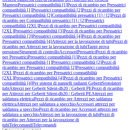
Mapress
Pressatrici compatibilità [1]
Pezzi di ricambio per Pressatrici
compatibilità [1]
Pressatrici compatibilità [2]
Pezzi di ricambio per
Pressatrici compatibilità [2]
Compatibilità pressatrici [1] / [2]
Pezzi di
ricambio per Compatibilità pressatrici [1] / [2]
Pressatrici
compatibilità [2XL]
Pezzi di ricambio per Pressatrici compatibilità
[2XL]
Pressatrici compatibilità [3]
Pezzi di ricambio per Pressatrici
compatibilità [3]
Pressatrici compatibilità [4]
Pezzi di ricambio per
Pressatrici compatibilità [4]
Attrezzi per la lavorazione di tubi
Pezzi di
ricambio per Attrezzi per la lavorazione di tubi
Tappi prova
pressione
Strumenti di controllo
Accessori
Pressatrici
Pezzi di ricambio
per Pressatrici
Pressatrici compatibilità [1]
Pezzi di ricambio per
Pressatrici compatibilità [1]
Pressatrici compatibilità [2]
Pezzi di
ricambio per Pressatrici compatibilità [2]
Pressatrici compatibilità
[2XL]
Pezzi di ricambio per Pressatrici compatibilità
[2XL]
Pressatrici compatibilità [4]
Pezzi di ricambio per Pressatrici
compatibilità [4]
Per sistemi di pannelli radianti Geberit
Srotolatori
tubi
Attrezzi per Geberit Silent-db20 / Geberit PE
Pezzi di ricambio
per Attrezzi per Geberit Silent-db20 / Geberit PE
Attrezzi per
saldatura elettrica
Pezzi di ricambio per Attrezzi per saldatura
elettrica
Attrezzi per saldatura a specchio
Accessori attrezzi per
saldatura a specchio
Pezzi di ricambio per Accessori attrezzi per
saldatura a specchio
Attrezzi per la lavorazione di tubi
Pezzi di
ricambio per Attrezzi per la lavorazione di
tubi
Telecomandi
Telecomandi