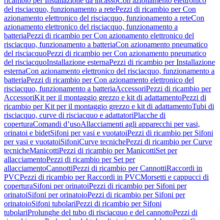
ricambio per Installazione da incasso
Con azionamento elettronico
del risciacquo, funzionamento a rete
Pezzi di ricambio per Con
azionamento elettronico del risciacquo, funzionamento a rete
Con
azionamento elettronico del risciacquo, funzionamento a
batteria
Pezzi di ricambio per Con azionamento elettronico del
risciacquo, funzionamento a batteria
Con azionamento pneumatico
del risciacquo
Pezzi di ricambio per Con azionamento pneumatico
del risciacquo
Installazione esterna
Pezzi di ricambio per Installazione
esterna
Con azionamento elettronico del risciacquo, funzionamento a
batteria
Pezzi di ricambio per Con azionamento elettronico del
risciacquo, funzionamento a batteria
Accessori
Pezzi di ricambio per
Accessori
Kit per il montaggio grezzo e kit di adattamento
Pezzi di
ricambio per Kit per il montaggio grezzo e kit di adattamento
Tubi di
risciacquo, curve di risciacquo e adattatori
Placche di
copertura
Comandi d’uso
Allacciamenti agli apparecchi per vasi,
orinatoi e bidet
Sifoni per vasi e vuotatoi
Pezzi di ricambio per Sifoni
per vasi e vuotatoi
Sifoni
Curve tecniche
Pezzi di ricambio per Curve
tecniche
Manicotti
Pezzi di ricambio per Manicotti
Set per
allacciamento
Pezzi di ricambio per Set per
allacciamento
Cannotti
Pezzi di ricambio per Cannotti
Raccordi in
PVC
Pezzi di ricambio per Raccordi in PVC
Morsetti e cappucci di
copertura
Sifoni per orinatoi
Pezzi di ricambio per Sifoni per
orinatoi
Sifoni per orinatoio
Pezzi di ricambio per Sifoni per
orinatoio
Sifoni tubolari
Pezzi di ricambio per Sifoni
tubolari
Prolunghe del tubo di risciacquo e del cannotto
Pezzi di