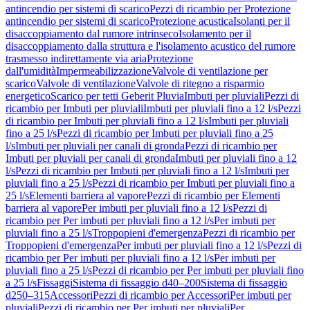
antincendio per sistemi di scarico
Pezzi di ricambio per Protezione
antincendio per sistemi di scarico
Protezione acustica
Isolanti per il
disaccoppiamento dal rumore intrinseco
Isolamento per il
disaccoppiamento dalla struttura e l'isolamento acustico del rumore
trasmesso indirettamente via aria
Protezione
dall'umidità
Impermeabilizzazione
Valvole di ventilazione per
scarico
Valvole di ventilazione
Valvole di ritegno a risparmio
energetico
Scarico per tetti Geberit Pluvia
Imbuti per pluviali
Pezzi di
ricambio per Imbuti per pluviali
Imbuti per pluviali fino a 12 l/s
Pezzi
di ricambio per Imbuti per pluviali fino a 12 l/s
Imbuti per pluviali
fino a 25 l/s
Pezzi di ricambio per Imbuti per pluviali fino a 25
l/s
Imbuti per pluviali per canali di gronda
Pezzi di ricambio per
Imbuti per pluviali per canali di gronda
Imbuti per pluviali fino a 12
l/s
Pezzi di ricambio per Imbuti per pluviali fino a 12 l/s
Imbuti per
pluviali fino a 25 l/s
Pezzi di ricambio per Imbuti per pluviali fino a
25 l/s
Elementi barriera al vapore
Pezzi di ricambio per Elementi
barriera al vapore
Per imbuti per pluviali fino a 12 l/s
Pezzi di
ricambio per Per imbuti per pluviali fino a 12 l/s
Per imbuti per
pluviali fino a 25 l/s
Troppopieni d'emergenza
Pezzi di ricambio per
Troppopieni d'emergenza
Per imbuti per pluviali fino a 12 l/s
Pezzi di
ricambio per Per imbuti per pluviali fino a 12 l/s
Per imbuti per
pluviali fino a 25 l/s
Pezzi di ricambio per Per imbuti per pluviali fino
a 25 l/s
Fissaggi
Sistema di fissaggio d40–200
Sistema di fissaggio
d250–315
Accessori
Pezzi di ricambio per Accessori
Per imbuti per
pluviali
Pezzi di ricambio per Per imbuti per pluviali
Per