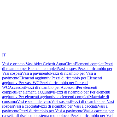
IT
Vasi e orinatoi
Vasi bidet Geberit AquaClean
Elementi completi
Pezzi
di ricambio per Elementi completi
Vasi sospesi
Pezzi di ricambio per
Vasi sospesi
Vasi a pavimento
Pezzi di ricambio per Vasi a
pavimento
Elementi aggiuntivi
Pezzi di ricambio per Elementi
aggiuntivi
Per vasi WC
Pezzi di ricambio per Per vasi
WC
Accessori
Pezzi di ricambio per Accessori
Per elementi
completi
Per elementi aggiuntivi
Pezzi di ricambio per Per elementi
aggiuntivi
Per elementi aggiuntivi e elementi completi
Materiale di
consumo
Vasi e sedili del vaso
Vasi sospesi
Pezzi di ricambio per Vasi
sospesi
Vasi a cacciata
Pezzi di ricambio per Vasi a cacciata
Vasi a
pavimento
Pezzi di ricambio per Vasi a pavimento
Vasi a cacciata per
cassetta di risciacquo esterna monoblocco
Pezzi di ricambio per Vasi