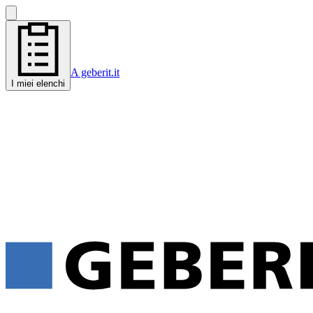
A geberit.it
I miei elenchi