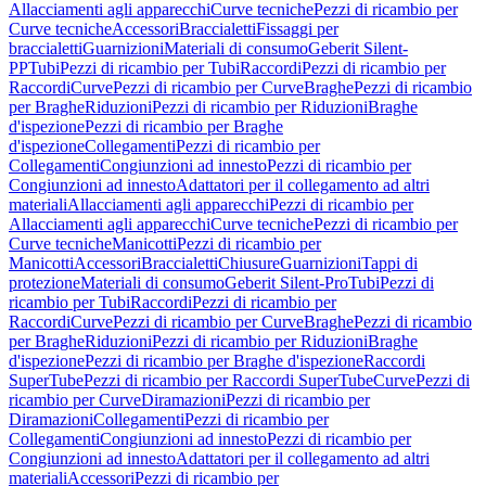
Allacciamenti agli apparecchi
Curve tecniche
Pezzi di ricambio per
Curve tecniche
Accessori
Braccialetti
Fissaggi per
braccialetti
Guarnizioni
Materiali di consumo
Geberit Silent-
PP
Tubi
Pezzi di ricambio per Tubi
Raccordi
Pezzi di ricambio per
Raccordi
Curve
Pezzi di ricambio per Curve
Braghe
Pezzi di ricambio
per Braghe
Riduzioni
Pezzi di ricambio per Riduzioni
Braghe
d'ispezione
Pezzi di ricambio per Braghe
d'ispezione
Collegamenti
Pezzi di ricambio per
Collegamenti
Congiunzioni ad innesto
Pezzi di ricambio per
Congiunzioni ad innesto
Adattatori per il collegamento ad altri
materiali
Allacciamenti agli apparecchi
Pezzi di ricambio per
Allacciamenti agli apparecchi
Curve tecniche
Pezzi di ricambio per
Curve tecniche
Manicotti
Pezzi di ricambio per
Manicotti
Accessori
Braccialetti
Chiusure
Guarnizioni
Tappi di
protezione
Materiali di consumo
Geberit Silent-Pro
Tubi
Pezzi di
ricambio per Tubi
Raccordi
Pezzi di ricambio per
Raccordi
Curve
Pezzi di ricambio per Curve
Braghe
Pezzi di ricambio
per Braghe
Riduzioni
Pezzi di ricambio per Riduzioni
Braghe
d'ispezione
Pezzi di ricambio per Braghe d'ispezione
Raccordi
SuperTube
Pezzi di ricambio per Raccordi SuperTube
Curve
Pezzi di
ricambio per Curve
Diramazioni
Pezzi di ricambio per
Diramazioni
Collegamenti
Pezzi di ricambio per
Collegamenti
Congiunzioni ad innesto
Pezzi di ricambio per
Congiunzioni ad innesto
Adattatori per il collegamento ad altri
materiali
Accessori
Pezzi di ricambio per