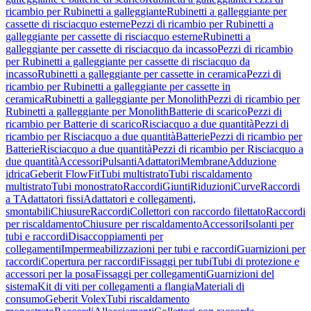
ricambio per Rubinetti a galleggiante
Rubinetti a galleggiante per
cassette di risciacquo esterne
Pezzi di ricambio per Rubinetti a
galleggiante per cassette di risciacquo esterne
Rubinetti a
galleggiante per cassette di risciacquo da incasso
Pezzi di ricambio
per Rubinetti a galleggiante per cassette di risciacquo da
incasso
Rubinetti a galleggiante per cassette in ceramica
Pezzi di
ricambio per Rubinetti a galleggiante per cassette in
ceramica
Rubinetti a galleggiante per Monolith
Pezzi di ricambio per
Rubinetti a galleggiante per Monolith
Batterie di scarico
Pezzi di
ricambio per Batterie di scarico
Risciacquo a due quantità
Pezzi di
ricambio per Risciacquo a due quantità
Batterie
Pezzi di ricambio per
Batterie
Risciacquo a due quantità
Pezzi di ricambio per Risciacquo a
due quantità
Accessori
Pulsanti
Adattatori
Membrane
Adduzione
idrica
Geberit FlowFit
Tubi multistrato
Tubi riscaldamento
multistrato
Tubi monostrato
Raccordi
Giunti
Riduzioni
Curve
Raccordi
a T
Adattatori fissi
Adattatori e collegamenti,
smontabili
Chiusure
Raccordi
Collettori con raccordo filettato
Raccordi
per riscaldamento
Chiusure per riscaldamento
Accessori
Isolanti per
tubi e raccordi
Disaccoppiamenti per
collegamenti
Impermeabilizzazioni per tubi e raccordi
Guarnizioni per
raccordi
Copertura per raccordi
Fissaggi per tubi
Tubi di protezione e
accessori per la posa
Fissaggi per collegamenti
Guarnizioni del
sistema
Kit di viti per collegamenti a flangia
Materiali di
consumo
Geberit Volex
Tubi riscaldamento