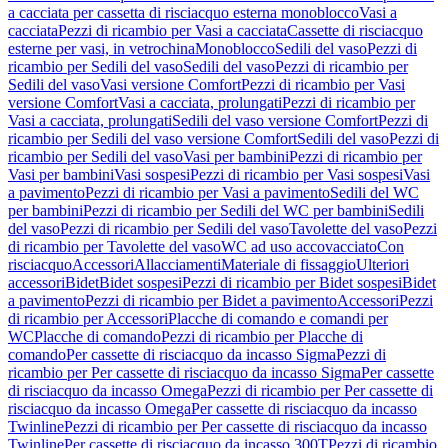
a cacciata per cassetta di risciacquo esterna monoblocco
Vasi a
cacciata
Pezzi di ricambio per Vasi a cacciata
Cassette di risciacquo
esterne per vasi, in vetrochina
Monoblocco
Sedili del vaso
Pezzi di
ricambio per Sedili del vaso
Sedili del vaso
Pezzi di ricambio per
Sedili del vaso
Vasi versione Comfort
Pezzi di ricambio per Vasi
versione Comfort
Vasi a cacciata, prolungati
Pezzi di ricambio per
Vasi a cacciata, prolungati
Sedili del vaso versione Comfort
Pezzi di
ricambio per Sedili del vaso versione Comfort
Sedili del vaso
Pezzi di
ricambio per Sedili del vaso
Vasi per bambini
Pezzi di ricambio per
Vasi per bambini
Vasi sospesi
Pezzi di ricambio per Vasi sospesi
Vasi
a pavimento
Pezzi di ricambio per Vasi a pavimento
Sedili del WC
per bambini
Pezzi di ricambio per Sedili del WC per bambini
Sedili
del vaso
Pezzi di ricambio per Sedili del vaso
Tavolette del vaso
Pezzi
di ricambio per Tavolette del vaso
WC ad uso accovacciato
Con
risciacquo
Accessori
Allacciamenti
Materiale di fissaggio
Ulteriori
accessori
Bidet
Bidet sospesi
Pezzi di ricambio per Bidet sospesi
Bidet
a pavimento
Pezzi di ricambio per Bidet a pavimento
Accessori
Pezzi
di ricambio per Accessori
Placche di comando e comandi per
WC
Placche di comando
Pezzi di ricambio per Placche di
comando
Per cassette di risciacquo da incasso Sigma
Pezzi di
ricambio per Per cassette di risciacquo da incasso Sigma
Per cassette
di risciacquo da incasso Omega
Pezzi di ricambio per Per cassette di
risciacquo da incasso Omega
Per cassette di risciacquo da incasso
Twinline
Pezzi di ricambio per Per cassette di risciacquo da incasso
Twinline
Per cassette di risciacquo da incasso 300T
Pezzi di ricambio