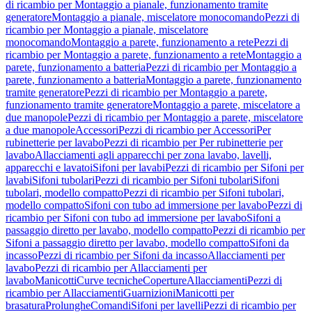
di ricambio per Montaggio a pianale, funzionamento tramite
generatore
Montaggio a pianale, miscelatore monocomando
Pezzi di
ricambio per Montaggio a pianale, miscelatore
monocomando
Montaggio a parete, funzionamento a rete
Pezzi di
ricambio per Montaggio a parete, funzionamento a rete
Montaggio a
parete, funzionamento a batteria
Pezzi di ricambio per Montaggio a
parete, funzionamento a batteria
Montaggio a parete, funzionamento
tramite generatore
Pezzi di ricambio per Montaggio a parete,
funzionamento tramite generatore
Montaggio a parete, miscelatore a
due manopole
Pezzi di ricambio per Montaggio a parete, miscelatore
a due manopole
Accessori
Pezzi di ricambio per Accessori
Per
rubinetterie per lavabo
Pezzi di ricambio per Per rubinetterie per
lavabo
Allacciamenti agli apparecchi per zona lavabo, lavelli,
apparecchi e lavatoi
Sifoni per lavabi
Pezzi di ricambio per Sifoni per
lavabi
Sifoni tubolari
Pezzi di ricambio per Sifoni tubolari
Sifoni
tubolari, modello compatto
Pezzi di ricambio per Sifoni tubolari,
modello compatto
Sifoni con tubo ad immersione per lavabo
Pezzi di
ricambio per Sifoni con tubo ad immersione per lavabo
Sifoni a
passaggio diretto per lavabo, modello compatto
Pezzi di ricambio per
Sifoni a passaggio diretto per lavabo, modello compatto
Sifoni da
incasso
Pezzi di ricambio per Sifoni da incasso
Allacciamenti per
lavabo
Pezzi di ricambio per Allacciamenti per
lavabo
Manicotti
Curve tecniche
Coperture
Allacciamenti
Pezzi di
ricambio per Allacciamenti
Guarnizioni
Manicotti per
brasatura
Prolunghe
Comandi
Sifoni per lavelli
Pezzi di ricambio per