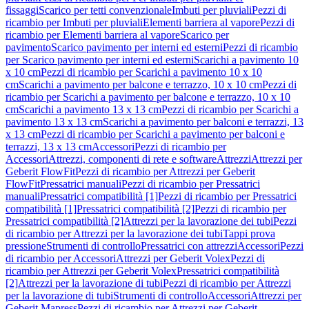
fissaggi
Scarico per tetti convenzionale
Imbuti per pluviali
Pezzi di
ricambio per Imbuti per pluviali
Elementi barriera al vapore
Pezzi di
ricambio per Elementi barriera al vapore
Scarico per
pavimento
Scarico pavimento per interni ed esterni
Pezzi di ricambio
per Scarico pavimento per interni ed esterni
Scarichi a pavimento 10
x 10 cm
Pezzi di ricambio per Scarichi a pavimento 10 x 10
cm
Scarichi a pavimento per balcone e terrazzo, 10 x 10 cm
Pezzi di
ricambio per Scarichi a pavimento per balcone e terrazzo, 10 x 10
cm
Scarichi a pavimento 13 x 13 cm
Pezzi di ricambio per Scarichi a
pavimento 13 x 13 cm
Scarichi a pavimento per balconi e terrazzi, 13
x 13 cm
Pezzi di ricambio per Scarichi a pavimento per balconi e
terrazzi, 13 x 13 cm
Accessori
Pezzi di ricambio per
Accessori
Attrezzi, componenti di rete e software
Attrezzi
Attrezzi per
Geberit FlowFit
Pezzi di ricambio per Attrezzi per Geberit
FlowFit
Pressatrici manuali
Pezzi di ricambio per Pressatrici
manuali
Pressatrici compatibilità [1]
Pezzi di ricambio per Pressatrici
compatibilità [1]
Pressatrici compatibilità [2]
Pezzi di ricambio per
Pressatrici compatibilità [2]
Attrezzi per la lavorazione dei tubi
Pezzi
di ricambio per Attrezzi per la lavorazione dei tubi
Tappi prova
pressione
Strumenti di controllo
Pressatrici con attrezzi
Accessori
Pezzi
di ricambio per Accessori
Attrezzi per Geberit Volex
Pezzi di
ricambio per Attrezzi per Geberit Volex
Pressatrici compatibilità
[2]
Attrezzi per la lavorazione di tubi
Pezzi di ricambio per Attrezzi
per la lavorazione di tubi
Strumenti di controllo
Accessori
Attrezzi per
Geberit Mapress
Pezzi di ricambio per Attrezzi per Geberit