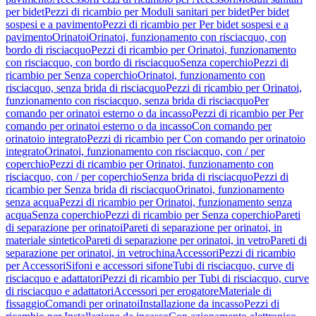
per bidet
Pezzi di ricambio per Moduli sanitari per bidet
Per bidet
sospesi e a pavimento
Pezzi di ricambio per Per bidet sospesi e a
pavimento
Orinatoi
Orinatoi, funzionamento con risciacquo, con
bordo di risciacquo
Pezzi di ricambio per Orinatoi, funzionamento
con risciacquo, con bordo di risciacquo
Senza coperchio
Pezzi di
ricambio per Senza coperchio
Orinatoi, funzionamento con
risciacquo, senza brida di risciacquo
Pezzi di ricambio per Orinatoi,
funzionamento con risciacquo, senza brida di risciacquo
Per
comando per orinatoi esterno o da incasso
Pezzi di ricambio per Per
comando per orinatoi esterno o da incasso
Con comando per
orinatoio integrato
Pezzi di ricambio per Con comando per orinatoio
integrato
Orinatoi, funzionamento con risciacquo, con / per
coperchio
Pezzi di ricambio per Orinatoi, funzionamento con
risciacquo, con / per coperchio
Senza brida di risciacquo
Pezzi di
ricambio per Senza brida di risciacquo
Orinatoi, funzionamento
senza acqua
Pezzi di ricambio per Orinatoi, funzionamento senza
acqua
Senza coperchio
Pezzi di ricambio per Senza coperchio
Pareti
di separazione per orinatoi
Pareti di separazione per orinatoi, in
materiale sintetico
Pareti di separazione per orinatoi, in vetro
Pareti di
separazione per orinatoi, in vetrochina
Accessori
Pezzi di ricambio
per Accessori
Sifoni e accessori sifone
Tubi di risciacquo, curve di
risciacquo e adattatori
Pezzi di ricambio per Tubi di risciacquo, curve
di risciacquo e adattatori
Accessori per erogatore
Materiale di
fissaggio
Comandi per orinatoi
Installazione da incasso
Pezzi di