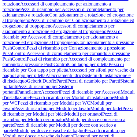
rotazione
Accessori di completamento per azionamento a
rotazione
Pezzi di ricambio per Accessori di completamento per
azionamento a rotazione
Con azionamento a rotazione ed erogazione
al troppopieno
Pezzi di ricambio per Con azionamento a rotazione ed
erogazione al troppopieno
Accessori di completamento per
azionamento a rotazione ed erogazione al troppopieno
Pezzi di
ricambio per Accessori di completamento per azionamento a
rotazione ed erogazione al troppopieno
Con azionamento a pressione
PushControl
Pezzi di ricambio per Con azionamento a pressione
PushControl
Accessori di completamento per comando a pressione
PushControl
Pezzi di ricambio per Accessori di completamento per
comando a pressione PushControl
Con tappo per piletta
Pezzi di
ricambio per Con tappo per piletta
Accessori per sifoni per vasche da
bagno
Tappi per piletta
Allacciamenti idrici
Sistemi di installazione e
di risciacquo
Geberit Duofix
Pareti
Pezzi di ricambio per Pareti
Sistemi
portanti
Pezzi di ricambio per Sistemi
portanti
Pannellature
Accessori
Pezzi di ricambio per Accessori
Moduli
d'installazione
Pezzi di ricambio per Moduli d'installazione
Moduli
per WC
Pezzi di ricambio per Moduli per WC
Moduli per
lavabi
Pezzi di ricambio per Moduli per lavabi
Moduli per bidet
Pezzi
di ricambio per Moduli per bidet
Moduli per orinatoi
Pezzi di
ricambio per Moduli per orinatoi
Moduli per docce con scarico a
parete
Pezzi di ricambio per Moduli per docce con scarico a
parete
Moduli per docce e vasche da bagno
Pezzi di ricambio per
Moduli per docce e vasche da bagno
Elementi per pareti di