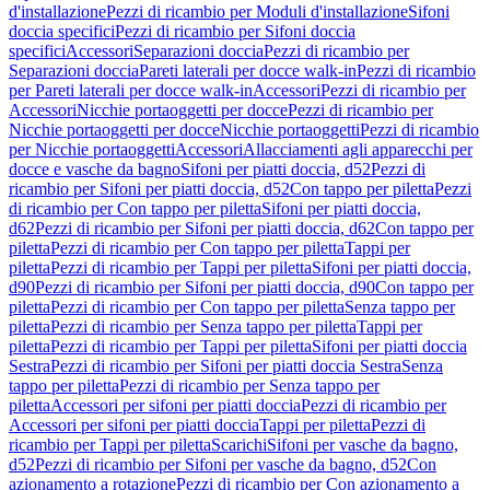
d'installazione
Pezzi di ricambio per Moduli d'installazione
Sifoni
doccia specifici
Pezzi di ricambio per Sifoni doccia
specifici
Accessori
Separazioni doccia
Pezzi di ricambio per
Separazioni doccia
Pareti laterali per docce walk-in
Pezzi di ricambio
per Pareti laterali per docce walk-in
Accessori
Pezzi di ricambio per
Accessori
Nicchie portaoggetti per docce
Pezzi di ricambio per
Nicchie portaoggetti per docce
Nicchie portaoggetti
Pezzi di ricambio
per Nicchie portaoggetti
Accessori
Allacciamenti agli apparecchi per
docce e vasche da bagno
Sifoni per piatti doccia, d52
Pezzi di
ricambio per Sifoni per piatti doccia, d52
Con tappo per piletta
Pezzi
di ricambio per Con tappo per piletta
Sifoni per piatti doccia,
d62
Pezzi di ricambio per Sifoni per piatti doccia, d62
Con tappo per
piletta
Pezzi di ricambio per Con tappo per piletta
Tappi per
piletta
Pezzi di ricambio per Tappi per piletta
Sifoni per piatti doccia,
d90
Pezzi di ricambio per Sifoni per piatti doccia, d90
Con tappo per
piletta
Pezzi di ricambio per Con tappo per piletta
Senza tappo per
piletta
Pezzi di ricambio per Senza tappo per piletta
Tappi per
piletta
Pezzi di ricambio per Tappi per piletta
Sifoni per piatti doccia
Sestra
Pezzi di ricambio per Sifoni per piatti doccia Sestra
Senza
tappo per piletta
Pezzi di ricambio per Senza tappo per
piletta
Accessori per sifoni per piatti doccia
Pezzi di ricambio per
Accessori per sifoni per piatti doccia
Tappi per piletta
Pezzi di
ricambio per Tappi per piletta
Scarichi
Sifoni per vasche da bagno,
d52
Pezzi di ricambio per Sifoni per vasche da bagno, d52
Con
azionamento a rotazione
Pezzi di ricambio per Con azionamento a