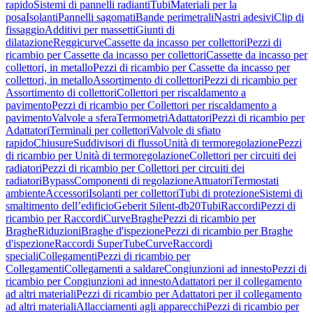
rapido
Sistemi di pannelli radianti
Tubi
Materiali per la
posa
Isolanti
Pannelli sagomati
Bande perimetrali
Nastri adesivi
Clip di
fissaggio
Additivi per massetti
Giunti di
dilatazione
Reggicurve
Cassette da incasso per collettori
Pezzi di
ricambio per Cassette da incasso per collettori
Cassette da incasso per
collettori, in metallo
Pezzi di ricambio per Cassette da incasso per
collettori, in metallo
Assortimento di collettori
Pezzi di ricambio per
Assortimento di collettori
Collettori per riscaldamento a
pavimento
Pezzi di ricambio per Collettori per riscaldamento a
pavimento
Valvole a sfera
Termometri
Adattatori
Pezzi di ricambio per
Adattatori
Terminali per collettori
Valvole di sfiato
rapido
Chiusure
Suddivisori di flusso
Unità di termoregolazione
Pezzi
di ricambio per Unità di termoregolazione
Collettori per circuiti dei
radiatori
Pezzi di ricambio per Collettori per circuiti dei
radiatori
Bypass
Componenti di regolazione
Attuatori
Termostati
ambiente
Accessori
Isolanti per collettori
Tubi di protezione
Sistemi di
smaltimento dell’edificio
Geberit Silent-db20
Tubi
Raccordi
Pezzi di
ricambio per Raccordi
Curve
Braghe
Pezzi di ricambio per
Braghe
Riduzioni
Braghe d'ispezione
Pezzi di ricambio per Braghe
d'ispezione
Raccordi SuperTube
Curve
Raccordi
speciali
Collegamenti
Pezzi di ricambio per
Collegamenti
Collegamenti a saldare
Congiunzioni ad innesto
Pezzi di
ricambio per Congiunzioni ad innesto
Adattatori per il collegamento
ad altri materiali
Pezzi di ricambio per Adattatori per il collegamento
ad altri materiali
Allacciamenti agli apparecchi
Pezzi di ricambio per