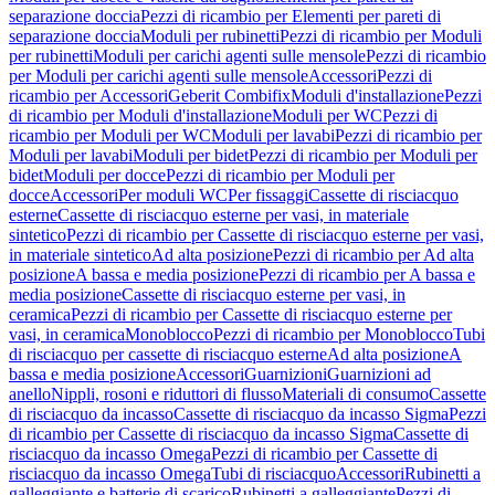
separazione doccia
Pezzi di ricambio per Elementi per pareti di
separazione doccia
Moduli per rubinetti
Pezzi di ricambio per Moduli
per rubinetti
Moduli per carichi agenti sulle mensole
Pezzi di ricambio
per Moduli per carichi agenti sulle mensole
Accessori
Pezzi di
ricambio per Accessori
Geberit Combifix
Moduli d'installazione
Pezzi
di ricambio per Moduli d'installazione
Moduli per WC
Pezzi di
ricambio per Moduli per WC
Moduli per lavabi
Pezzi di ricambio per
Moduli per lavabi
Moduli per bidet
Pezzi di ricambio per Moduli per
bidet
Moduli per docce
Pezzi di ricambio per Moduli per
docce
Accessori
Per moduli WC
Per fissaggi
Cassette di risciacquo
esterne
Cassette di risciacquo esterne per vasi, in materiale
sintetico
Pezzi di ricambio per Cassette di risciacquo esterne per vasi,
in materiale sintetico
Ad alta posizione
Pezzi di ricambio per Ad alta
posizione
A bassa e media posizione
Pezzi di ricambio per A bassa e
media posizione
Cassette di risciacquo esterne per vasi, in
ceramica
Pezzi di ricambio per Cassette di risciacquo esterne per
vasi, in ceramica
Monoblocco
Pezzi di ricambio per Monoblocco
Tubi
di risciacquo per cassette di risciacquo esterne
Ad alta posizione
A
bassa e media posizione
Accessori
Guarnizioni
Guarnizioni ad
anello
Nippli, rosoni e riduttori di flusso
Materiali di consumo
Cassette
di risciacquo da incasso
Cassette di risciacquo da incasso Sigma
Pezzi
di ricambio per Cassette di risciacquo da incasso Sigma
Cassette di
risciacquo da incasso Omega
Pezzi di ricambio per Cassette di
risciacquo da incasso Omega
Tubi di risciacquo
Accessori
Rubinetti a
galleggiante e batterie di scarico
Rubinetti a galleggiante
Pezzi di