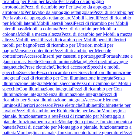
ricambio per Piani per lavabo
Per lavabo da appoggio
arrotondato
Pezzi di ricambio per Per lavabo da appoggio
arrotondato
Per lavabo da appoggio rettangolare
Pezzi di ricambio per
Per lavabo da appoggio rettangolare
Mobili laterali
Pezzi di ricambio
per Mobili laterali
Mobili laterali bassi
Pezzi di ricambio per Mobili
laterali bassi
Mobili a colonna
Pezzi di ricambio per Mobili a
colonna
Mobili a mezza altezza
Pezzi di ricambio per Mobili a mezza
altezza
Mobili pensili
Pezzi di ricambio per Mobili pensili
Ulteriori
mobili per bagno
Pezzi di ricambio per Ulteriori mobili per
bagno
Mensole contenitore
Pezzi di ricambio per Mensole
contenitore
Accessori
Inserti per cassetti e portaoggetti
Portasalviette e
ganci portasalviette
Elementi luminosi
Maniglie
Set piedini
Lavagne
magnetiche
Prese elettriche
Ulteriori accessori
Specchi e mobili
specchio
Specchio
Pezzi di ricambio per Specchio
Con illuminazione
integrata
Pezzi di ricambio per Con illuminazione integrata
Senza
illuminazione integrata
Mobili specchio
Pezzi di ricambio per Mobili
specchio
Con illuminazione integrata
Pezzi di ricambio per Con
illuminazione integrata
Senza illuminazione integrata
Pezzi di
ricambio per Senza illuminazione integrata
Accessori
Elementi
luminosi
Ulteriori accessori
Prese elettriche
Rubinetti
Rubinetterie per
lavabo
Pezzi di ricambio per Rubinetterie per lavabo
Montaggio a
pianale, funzionamento a rete
Pezzi di ricambio per Montaggio a
pianale, funzionamento a rete
Montaggio a pianale, funzionamento a
batteria
Pezzi di ricambio per Montaggio a pianale, funzionamento a
batteria
Montaggio a pianale, funzionamento tramite generatore
Pezzi