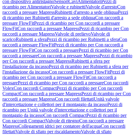
con dispositivo antiristagno
Sensori
Cavi
Alimentatori
Pezzi di
ricambio per Alimentatori
Valvole e rubinetti
Valvole d'arresto
Con
raccordi a pressare Mapress
Rubinetti d'arresto a sede obliqua
Pezzi
di ricambio per Rubinetti d'arresto a sede obliqua
Con raccordi a
pressare FlowFit
Pezzi di ricambio per Con raccordi a pressare
FlowFit
Con raccordi a pressare Mapress
Pezzi di ricambio per Con
raccordi a pressare Mapress
Valvole di prelievo
Valvole di
scarico
Rubinetti a sfera
Pezzi di ricambio per Rubinetti a sfera
Con
raccordi a pressare FlowFit
Pezzi di ricambio per Con raccordi a
pressare FlowFit
Con raccordi a pressare
Pezzi di ricambio per Con
raccordi a pressare
Con raccordi a pressare Mapress
Pezzi di ricambio
per Con raccordi a pressare Mapress
Rubinetti a sfera per
l'installazione da incasso
Pezzi di ricambio per Rubinetti a sfera per
l'installazione da incasso
Con raccordi a pressare FlowFit
Pezzi di
ricambio per Con raccordi a pressare FlowFit
Con raccordi a
pressare
Pezzi di ricambio per Con raccordi a pressare
Con raccordi
Volex
Con raccordi Compact
Pezzi di ricambio per Con raccordi
Compact
Con raccordi a pressare Mapress
Pezzi di ricambio per Con
raccordi a pressare Mapress
Con raccordi filettati
Unità valvole
d'intercettazione e collettori per il montaggio da incasso
Pezzi di
ricambio per Unità valvole d'intercettazione e collettori per il
montaggio da incasso
Con raccordi Compact
Pezzi di ricambio per
Con raccordi Compact
Valvole di ritegno
Con raccordi a pressare
Mapress
Collegamenti idrici per contatore dell'acqua
Con raccordi
filettati
Valvole di sfiato per riscaldamento
Valvole di sfiato