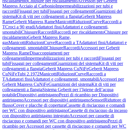
riscaldamento
Chiusure per riscaldamento
Accessori per Geberit
Mapress Acciaio al Carbonio
Impermeabilizzazioni per tubi e
raccordi
Fissaggi per tubi
Fissaggi per collegamenti
Guarnizioni del
sistema
Kit di viti per collegamenti a flangia
Geberit Mapress
Rame
Geberit Mapress Rame
Manicotti
Riduzioni
Curve
Raccordi a
T
Croci a 90 gradi
Adattatori fissi
Adattatori e collegamenti,
smontabili
Chiusure
Raccordi
Raccordi per riscaldamento
Chiusure per
riscaldamento
Geberit Mapress Rame,
gas
Manicotti
Riduzioni
Curve
Raccordi a T
Adattatori fissi
Adattatori e
collegamenti, smontabili
Chiusure
Raccordi
Accessori per Geberit
Mapress Rame
Disaccoppiamenti per
collegamenti
Impermeabilizzazioni per tubi e raccordi
Fissaggi per
tubi
Fissaggi per collegamenti
Guarnizioni del sistema
Kit di viti per
collegamenti a flangia
Geberit Mapress CuNiFe
Geberit Mapress
CuNiFe
Tubi 2.1972
Manicotti
Riduzioni
Curve
Raccordi a
T
Adattatori fissi
Adattatori e collegamenti, smontabili
Accessori per
Geberit Mapress CuNiFe
Guarnizioni del sistema
Kit di viti per
collegamenti a flangia
Sistema Geberit per l’Igiene dell’acqua
potabile
Dispositivi antiristagno
Pezzi di ricambio per Dispositivi
antiristagno
Accessori per dispositivi antiristagno
Sensori
Riduttore di
flusso
Cover e placche di copertura
Cassette di risciacquo e comandi
per WC con dispositivo antiristagno
Cassette di risciacquo da incasso
con dispositivo antiristagno integrato
Accessori per cassette di
risciacquo e comandi per WC con dispositivo antiristagno
Pezzi di
ricambio per Accessori per cassette di risciacquo e comandi per WC