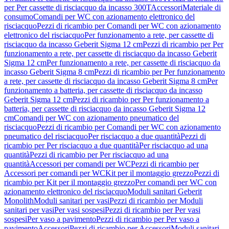
per Per cassette di risciacquo da incasso 300T
Accessori
Materiale di
consumo
Comandi per WC con azionamento elettronico del
risciacquo
Pezzi di ricambio per Comandi per WC con azionamento
elettronico del risciacquo
Per funzionamento a rete, per cassette di
risciacquo da incasso Geberit Sigma 12 cm
Pezzi di ricambio per Per
funzionamento a rete, per cassette di risciacquo da incasso Geberit
Sigma 12 cm
Per funzionamento a rete, per cassette di risciacquo da
incasso Geberit Sigma 8 cm
Pezzi di ricambio per Per funzionamento
a rete, per cassette di risciacquo da incasso Geberit Sigma 8 cm
Per
funzionamento a batteria, per cassette di risciacquo da incasso
Geberit Sigma 12 cm
Pezzi di ricambio per Per funzionamento a
batteria, per cassette di risciacquo da incasso Geberit Sigma 12
cm
Comandi per WC con azionamento pneumatico del
risciacquo
Pezzi di ricambio per Comandi per WC con azionamento
pneumatico del risciacquo
Per risciacquo a due quantità
Pezzi di
ricambio per Per risciacquo a due quantità
Per risciacquo ad una
quantità
Pezzi di ricambio per Per risciacquo ad una
quantità
Accessori per comandi per WC
Pezzi di ricambio per
Accessori per comandi per WC
Kit per il montaggio grezzo
Pezzi di
ricambio per Kit per il montaggio grezzo
Per comandi per WC con
azionamento elettronico del risciacquo
Moduli sanitari Geberit
Monolith
Moduli sanitari per vasi
Pezzi di ricambio per Moduli
sanitari per vasi
Per vasi sospesi
Pezzi di ricambio per Per vasi
sospesi
Per vaso a pavimento
Pezzi di ricambio per Per vaso a
pavimento
Accessori
Pezzi di ricambio per Accessori
Moduli sanitari