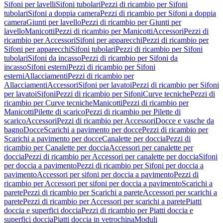
Sifoni per lavelli
Sifoni tubolari
Pezzi di ricambio per Sifoni
tubolari
Sifoni a doppia camera
Pezzi di ricambio per Sifoni a doppia
camera
Giunti per lavello
Pezzi di ricambio per Giunti per
lavello
Manicotti
Pezzi di ricambio per Manicotti
Accessori
Pezzi di
ricambio per Accessori
Sifoni per apparecchi
Pezzi di ricambio per
Sifoni per apparecchi
Sifoni tubolari
Pezzi di ricambio per Sifoni
tubolari
Sifoni da incasso
Pezzi di ricambio per Sifoni da
incasso
Sifoni esterni
Pezzi di ricambio per Sifoni
esterni
Allacciamenti
Pezzi di ricambio per
Allacciamenti
Accessori
Sifoni per lavatoi
Pezzi di ricambio per Sifoni
per lavatoi
Sifoni
Pezzi di ricambio per Sifoni
Curve tecniche
Pezzi di
ricambio per Curve tecniche
Manicotti
Pezzi di ricambio per
Manicotti
Pilette di scarico
Pezzi di ricambio per Pilette di
scarico
Accessori
Pezzi di ricambio per Accessori
Docce e vasche da
bagno
Docce
Scarichi a pavimento per docce
Pezzi di ricambio per
Scarichi a pavimento per docce
Canalette per doccia
Pezzi di
ricambio per Canalette per doccia
Accessori per canalette per
doccia
Pezzi di ricambio per Accessori per canalette per doccia
Sifoni
per doccia a pavimento
Pezzi di ricambio per Sifoni per doccia a
pavimento
Accessori per sifoni per doccia a pavimento
Pezzi di
ricambio per Accessori per sifoni per doccia a pavimento
Scarichi a
parete
Pezzi di ricambio per Scarichi a parete
Accessori per scarichi a
parete
Pezzi di ricambio per Accessori per scarichi a parete
Piatti
doccia e superfici doccia
Pezzi di ricambio per Piatti doccia e
superfici doccia
Piatti doccia in vetrochina
Moduli