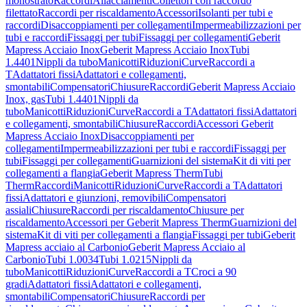
monostrato
Raccordi
Allacciamenti
Collettori con raccordo
filettato
Raccordi per riscaldamento
Accessori
Isolanti per tubi e
raccordi
Disaccoppiamenti per collegamenti
Impermeabilizzazioni per
tubi e raccordi
Fissaggi per tubi
Fissaggi per collegamenti
Geberit
Mapress Acciaio Inox
Geberit Mapress Acciaio Inox
Tubi
1.4401
Nippli da tubo
Manicotti
Riduzioni
Curve
Raccordi a
T
Adattatori fissi
Adattatori e collegamenti,
smontabili
Compensatori
Chiusure
Raccordi
Geberit Mapress Acciaio
Inox, gas
Tubi 1.4401
Nippli da
tubo
Manicotti
Riduzioni
Curve
Raccordi a T
Adattatori fissi
Adattatori
e collegamenti, smontabili
Chiusure
Raccordi
Accessori Geberit
Mapress Acciaio Inox
Disaccoppiamenti per
collegamenti
Impermeabilizzazioni per tubi e raccordi
Fissaggi per
tubi
Fissaggi per collegamenti
Guarnizioni del sistema
Kit di viti per
collegamenti a flangia
Geberit Mapress Therm
Tubi
Therm
Raccordi
Manicotti
Riduzioni
Curve
Raccordi a T
Adattatori
fissi
Adattatori e giunzioni, removibili
Compensatori
assiali
Chiusure
Raccordi per riscaldamento
Chiusure per
riscaldamento
Accessori per Geberit Mapress Therm
Guarnizioni del
sistema
Kit di viti per collegamenti a flangia
Fissaggi per tubi
Geberit
Mapress acciaio al Carbonio
Geberit Mapress Acciaio al
Carbonio
Tubi 1.0034
Tubi 1.0215
Nippli da
tubo
Manicotti
Riduzioni
Curve
Raccordi a T
Croci a 90
gradi
Adattatori fissi
Adattatori e collegamenti,
smontabili
Compensatori
Chiusure
Raccordi per