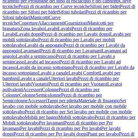
ricambio per Prolunghe del tubo di risciacquo e del cannotto
Curve
tecniche
Pezzi di ricambio per Curve tecniche
Sifoni per bidet
Pezzi di
ricambio per Sifoni per bidet
Sifoni tubolari
Pezzi di ricambio per
Sifoni tubolari
Manicotti
Curve
tecniche
Coperture
Allacciamenti
Guarnizioni
Manicotti per
brasatura
Zona lavabo
Lavabi
Lavabi
Pezzi di ricambio per
Lavabi
Lavabi doppi
Pezzi di ricambio per Lavabi doppi
Lavabi per
mobili sottolavabo
Pezzi di ricambio per Lavabi per mobili
sottolavabo
Lavabi da appoggio
Pezzi di ricambio per Lavabi da
appoggio
Lavamani
Pezzi di ricambio per Lavamani
Lavamani ad
angolo
Lavabi a semincasso
Pezzi di ricambio per Lavabi a
semincasso
Lavabi ad incasso
Pezzi di ricambio per Lavabi ad
incasso
Lavabi da incasso sottopiano
Pezzi di ricambio per Lavabi da
incasso sottopiano
Lavabi a canale
Lavabi Comfort
Lavabi per
bambini
Lavabi a canale
Ulteriori lavabi
Pezzi di ricambio per
Ulteriori lavabi
Vuotatoi
Pezzi di ricambio per Vuotatoi
Lavatoi
polivalenti
Accessori
Colonne
Pezzi di ricambio per
Colonne
Colonne
Semicolonne
Pezzi di ricambio per
Semicolonne
Accessori
Tappi per piletta
Materiale di fissaggio
Set
lavabo con mobile sottolavabo
Set lavabo per mobile con mobile
sottolavabo
Pezzi di ricambio per Set lavabo per mobile con mobile
sottolavabo
Mobili per bagno
Mobili sottolavabo
Pezzi di ricambio per
Mobili sottolavabo
Per lavamani
Pezzi di ricambio per Per
lavamani
Per lavabi
Pezzi di ricambio per Per lavabi
Per lavabi
doppi
Pezzi di ricambio per Per lavabi doppi
Piani per lavabo
Pezzi di