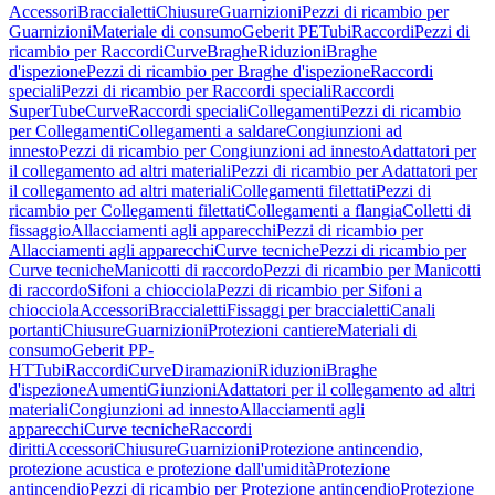
Accessori
Braccialetti
Chiusure
Guarnizioni
Pezzi di ricambio per
Guarnizioni
Materiale di consumo
Geberit PE
Tubi
Raccordi
Pezzi di
ricambio per Raccordi
Curve
Braghe
Riduzioni
Braghe
d'ispezione
Pezzi di ricambio per Braghe d'ispezione
Raccordi
speciali
Pezzi di ricambio per Raccordi speciali
Raccordi
SuperTube
Curve
Raccordi speciali
Collegamenti
Pezzi di ricambio
per Collegamenti
Collegamenti a saldare
Congiunzioni ad
innesto
Pezzi di ricambio per Congiunzioni ad innesto
Adattatori per
il collegamento ad altri materiali
Pezzi di ricambio per Adattatori per
il collegamento ad altri materiali
Collegamenti filettati
Pezzi di
ricambio per Collegamenti filettati
Collegamenti a flangia
Colletti di
fissaggio
Allacciamenti agli apparecchi
Pezzi di ricambio per
Allacciamenti agli apparecchi
Curve tecniche
Pezzi di ricambio per
Curve tecniche
Manicotti di raccordo
Pezzi di ricambio per Manicotti
di raccordo
Sifoni a chiocciola
Pezzi di ricambio per Sifoni a
chiocciola
Accessori
Braccialetti
Fissaggi per braccialetti
Canali
portanti
Chiusure
Guarnizioni
Protezioni cantiere
Materiali di
consumo
Geberit PP-
HT
Tubi
Raccordi
Curve
Diramazioni
Riduzioni
Braghe
d'ispezione
Aumenti
Giunzioni
Adattatori per il collegamento ad altri
materiali
Congiunzioni ad innesto
Allacciamenti agli
apparecchi
Curve tecniche
Raccordi
diritti
Accessori
Chiusure
Guarnizioni
Protezione antincendio,
protezione acustica e protezione dall'umidità
Protezione
antincendio
Pezzi di ricambio per Protezione antincendio
Protezione