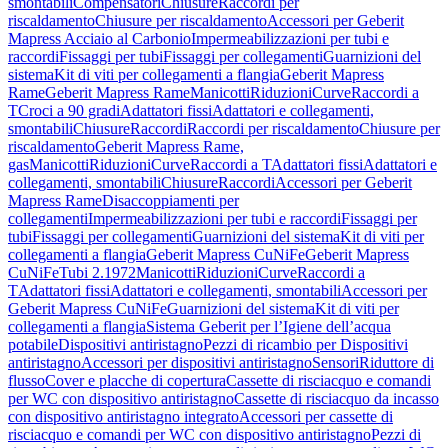
smontabili
Compensatori
Chiusure
Raccordi per
riscaldamento
Chiusure per riscaldamento
Accessori per Geberit
Mapress Acciaio al Carbonio
Impermeabilizzazioni per tubi e
raccordi
Fissaggi per tubi
Fissaggi per collegamenti
Guarnizioni del
sistema
Kit di viti per collegamenti a flangia
Geberit Mapress
Rame
Geberit Mapress Rame
Manicotti
Riduzioni
Curve
Raccordi a
T
Croci a 90 gradi
Adattatori fissi
Adattatori e collegamenti,
smontabili
Chiusure
Raccordi
Raccordi per riscaldamento
Chiusure per
riscaldamento
Geberit Mapress Rame,
gas
Manicotti
Riduzioni
Curve
Raccordi a T
Adattatori fissi
Adattatori e
collegamenti, smontabili
Chiusure
Raccordi
Accessori per Geberit
Mapress Rame
Disaccoppiamenti per
collegamenti
Impermeabilizzazioni per tubi e raccordi
Fissaggi per
tubi
Fissaggi per collegamenti
Guarnizioni del sistema
Kit di viti per
collegamenti a flangia
Geberit Mapress CuNiFe
Geberit Mapress
CuNiFe
Tubi 2.1972
Manicotti
Riduzioni
Curve
Raccordi a
T
Adattatori fissi
Adattatori e collegamenti, smontabili
Accessori per
Geberit Mapress CuNiFe
Guarnizioni del sistema
Kit di viti per
collegamenti a flangia
Sistema Geberit per l’Igiene dell’acqua
potabile
Dispositivi antiristagno
Pezzi di ricambio per Dispositivi
antiristagno
Accessori per dispositivi antiristagno
Sensori
Riduttore di
flusso
Cover e placche di copertura
Cassette di risciacquo e comandi
per WC con dispositivo antiristagno
Cassette di risciacquo da incasso
con dispositivo antiristagno integrato
Accessori per cassette di
risciacquo e comandi per WC con dispositivo antiristagno
Pezzi di