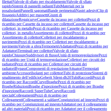
filettati
Valvole di sfiato per riscaldamento
Valvole di sfiato
rapido
Sistemi di pannelli radianti
Tubi
Materiali per la
posa
Isolanti
Pannelli sagomati
Bande perimetrali
Nastri adesivi
Clip di
fissaggio
Additivi per massetti
Giunti di
dilatazione
Reggicurve
Cassette da incasso per collettori
Pezzi di
ricambio per Cassette da incasso per collettori
Cassette da incasso per
collettori, in metallo
Pezzi di ricambio per Cassette da incasso per
collettori, in metallo
Assortimento di collettori
Pezzi di ricambio per
Assortimento di collettori
Collettori per riscaldamento a
pavimento
Pezzi di ricambio per Collettori per riscaldamento a
pavimento
Valvole a sfera
Termometri
Adattatori
Pezzi di ricambio per
Adattatori
Terminali per collettori
Valvole di sfiato
rapido
Chiusure
Suddivisori di flusso
Unità di termoregolazione
Pezzi
di ricambio per Unità di termoregolazione
Collettori per circuiti dei
radiatori
Pezzi di ricambio per Collettori per circuiti dei
radiatori
Bypass
Componenti di regolazione
Attuatori
Termostati
ambiente
Accessori
Isolanti per collettori
Tubi di protezione
Sistemi di
smaltimento dell’edificio
Geberit Silent-db20
Tubi
Raccordi
Pezzi di
ricambio per Raccordi
Curve
Braghe
Pezzi di ricambio per
Braghe
Riduzioni
Braghe d'ispezione
Pezzi di ricambio per Braghe
d'ispezione
Raccordi SuperTube
Curve
Raccordi
speciali
Collegamenti
Pezzi di ricambio per
Collegamenti
Collegamenti a saldare
Congiunzioni ad innesto
Pezzi di
ricambio per Congiunzioni ad innesto
Adattatori per il collegamento
ad altri materiali
Pezzi di ricambio per Adattatori per il collegamento