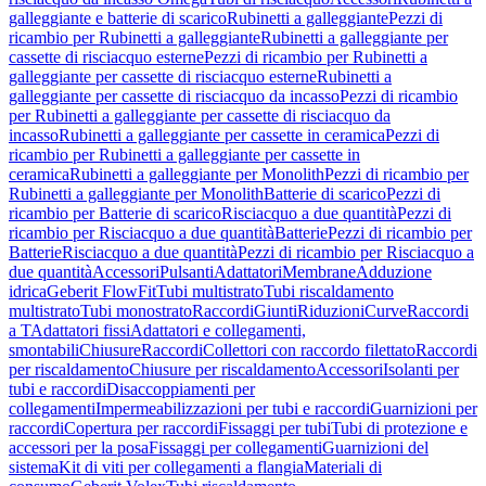
galleggiante e batterie di scarico
Rubinetti a galleggiante
Pezzi di
ricambio per Rubinetti a galleggiante
Rubinetti a galleggiante per
cassette di risciacquo esterne
Pezzi di ricambio per Rubinetti a
galleggiante per cassette di risciacquo esterne
Rubinetti a
galleggiante per cassette di risciacquo da incasso
Pezzi di ricambio
per Rubinetti a galleggiante per cassette di risciacquo da
incasso
Rubinetti a galleggiante per cassette in ceramica
Pezzi di
ricambio per Rubinetti a galleggiante per cassette in
ceramica
Rubinetti a galleggiante per Monolith
Pezzi di ricambio per
Rubinetti a galleggiante per Monolith
Batterie di scarico
Pezzi di
ricambio per Batterie di scarico
Risciacquo a due quantità
Pezzi di
ricambio per Risciacquo a due quantità
Batterie
Pezzi di ricambio per
Batterie
Risciacquo a due quantità
Pezzi di ricambio per Risciacquo a
due quantità
Accessori
Pulsanti
Adattatori
Membrane
Adduzione
idrica
Geberit FlowFit
Tubi multistrato
Tubi riscaldamento
multistrato
Tubi monostrato
Raccordi
Giunti
Riduzioni
Curve
Raccordi
a T
Adattatori fissi
Adattatori e collegamenti,
smontabili
Chiusure
Raccordi
Collettori con raccordo filettato
Raccordi
per riscaldamento
Chiusure per riscaldamento
Accessori
Isolanti per
tubi e raccordi
Disaccoppiamenti per
collegamenti
Impermeabilizzazioni per tubi e raccordi
Guarnizioni per
raccordi
Copertura per raccordi
Fissaggi per tubi
Tubi di protezione e
accessori per la posa
Fissaggi per collegamenti
Guarnizioni del
sistema
Kit di viti per collegamenti a flangia
Materiali di