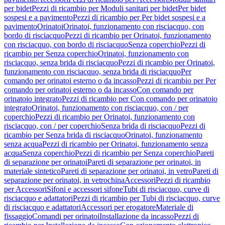
per bidet
Pezzi di ricambio per Moduli sanitari per bidet
Per bidet
sospesi e a pavimento
Pezzi di ricambio per Per bidet sospesi e a
pavimento
Orinatoi
Orinatoi, funzionamento con risciacquo, con
bordo di risciacquo
Pezzi di ricambio per Orinatoi, funzionamento
con risciacquo, con bordo di risciacquo
Senza coperchio
Pezzi di
ricambio per Senza coperchio
Orinatoi, funzionamento con
risciacquo, senza brida di risciacquo
Pezzi di ricambio per Orinatoi,
funzionamento con risciacquo, senza brida di risciacquo
Per
comando per orinatoi esterno o da incasso
Pezzi di ricambio per Per
comando per orinatoi esterno o da incasso
Con comando per
orinatoio integrato
Pezzi di ricambio per Con comando per orinatoio
integrato
Orinatoi, funzionamento con risciacquo, con / per
coperchio
Pezzi di ricambio per Orinatoi, funzionamento con
risciacquo, con / per coperchio
Senza brida di risciacquo
Pezzi di
ricambio per Senza brida di risciacquo
Orinatoi, funzionamento
senza acqua
Pezzi di ricambio per Orinatoi, funzionamento senza
acqua
Senza coperchio
Pezzi di ricambio per Senza coperchio
Pareti
di separazione per orinatoi
Pareti di separazione per orinatoi, in
materiale sintetico
Pareti di separazione per orinatoi, in vetro
Pareti di
separazione per orinatoi, in vetrochina
Accessori
Pezzi di ricambio
per Accessori
Sifoni e accessori sifone
Tubi di risciacquo, curve di
risciacquo e adattatori
Pezzi di ricambio per Tubi di risciacquo, curve
di risciacquo e adattatori
Accessori per erogatore
Materiale di
fissaggio
Comandi per orinatoi
Installazione da incasso
Pezzi di