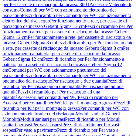
per Per cassette di risciacquo da incasso 300T
Accessori
Materiale di
consumo
Comandi per WC con azionamento elettronico del
risciacquo
Pezzi di ricambio per Comandi per WC con azionamento
elettronico del risciacquo
Per funzionamento a rete, per cassette di
risciacquo da incasso Geberit Sigma 12 cm
Pezzi di ricambio per Per
funzionamento a rete, per cassette di risciacquo da incasso Geberit
Sigma 12 cm
Per funzionamento a rete, per cassette di risciacquo da
incasso Geberit Sigma 8 cm
Pezzi di ricambio per Per funzionamento
a rete, per cassette di risciacquo da incasso Geberit Sigma 8 cm
Per
funzionamento a batteria, per cassette di risciacquo da incasso
Geberit Sigma 12 cm
Pezzi di ricambio per Per funzionamento a
batteria, per cassette di risciacquo da incasso Geberit Sigma 12
cm
Comandi per WC con azionamento pneumatico del
risciacquo
Pezzi di ricambio per Comandi per WC con azionamento
pneumatico del risciacquo
Per risciacquo a due quantità
Pezzi di
ricambio per Per risciacquo a due quantità
Per risciacquo ad una
quantità
Pezzi di ricambio per Per risciacquo ad una
quantità
Accessori per comandi per WC
Pezzi di ricambio per
Accessori per comandi per WC
Kit per il montaggio grezzo
Pezzi di
ricambio per Kit per il montaggio grezzo
Per comandi per WC con
azionamento elettronico del risciacquo
Moduli sanitari Geberit
Monolith
Moduli sanitari per vasi
Pezzi di ricambio per Moduli
sanitari per vasi
Per vasi sospesi
Pezzi di ricambio per Per vasi
sospesi
Per vaso a pavimento
Pezzi di ricambio per Per vaso a
pavimento
Accessori
Pezzi di ricambio per Accessori
Moduli sanitari