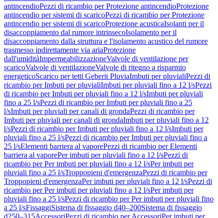
antincendio
Pezzi di ricambio per Protezione antincendio
Protezione
antincendio per sistemi di scarico
Pezzi di ricambio per Protezione
antincendio per sistemi di scarico
Protezione acustica
Isolanti per il
disaccoppiamento dal rumore intrinseco
Isolamento per il
disaccoppiamento dalla struttura e l'isolamento acustico del rumore
trasmesso indirettamente via aria
Protezione
dall'umidità
Impermeabilizzazione
Valvole di ventilazione per
scarico
Valvole di ventilazione
Valvole di ritegno a risparmio
energetico
Scarico per tetti Geberit Pluvia
Imbuti per pluviali
Pezzi di
ricambio per Imbuti per pluviali
Imbuti per pluviali fino a 12 l/s
Pezzi
di ricambio per Imbuti per pluviali fino a 12 l/s
Imbuti per pluviali
fino a 25 l/s
Pezzi di ricambio per Imbuti per pluviali fino a 25
l/s
Imbuti per pluviali per canali di gronda
Pezzi di ricambio per
Imbuti per pluviali per canali di gronda
Imbuti per pluviali fino a 12
l/s
Pezzi di ricambio per Imbuti per pluviali fino a 12 l/s
Imbuti per
pluviali fino a 25 l/s
Pezzi di ricambio per Imbuti per pluviali fino a
25 l/s
Elementi barriera al vapore
Pezzi di ricambio per Elementi
barriera al vapore
Per imbuti per pluviali fino a 12 l/s
Pezzi di
ricambio per Per imbuti per pluviali fino a 12 l/s
Per imbuti per
pluviali fino a 25 l/s
Troppopieni d'emergenza
Pezzi di ricambio per
Troppopieni d'emergenza
Per imbuti per pluviali fino a 12 l/s
Pezzi di
ricambio per Per imbuti per pluviali fino a 12 l/s
Per imbuti per
pluviali fino a 25 l/s
Pezzi di ricambio per Per imbuti per pluviali fino
a 25 l/s
Fissaggi
Sistema di fissaggio d40–200
Sistema di fissaggio
d250–315
Accessori
Pezzi di ricambio per Accessori
Per imbuti per