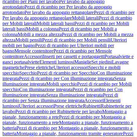
ricambio per Piani per lavabo
Per lavabo da appoggio
arrotondato
Pezzi di ricambio per Per lavabo da appoggio
arrotondato
Per lavabo da appoggio rettangolare
Pezzi di ricambio per
Per lavabo da appoggio rettangolare
Mobili laterali
Pezzi di ricambio
per Mobili laterali
Mobili laterali bassi
Pezzi di ricambio per Mobili
laterali bassi
Mobili a colonna
Pezzi di ricambio per Mobili a
colonna
Mobili a mezza altezza
Pezzi di ricambio per Mobili a mezza
altezza
Mobili pensili
Pezzi di ricambio per Mobili pensili
Ulteriori
mobili per bagno
Pezzi di ricambio per Ulteriori mobili per
bagno
Mensole contenitore
Pezzi di ricambio per Mensole
contenitore
Accessori
Inserti per cassetti e portaoggetti
Portasalviette e
ganci portasalviette
Elementi luminosi
Maniglie
Set piedini
Lavagne
magnetiche
Prese elettriche
Ulteriori accessori
Specchi e mobili
specchio
Specchio
Pezzi di ricambio per Specchio
Con illuminazione
integrata
Pezzi di ricambio per Con illuminazione integrata
Senza
illuminazione integrata
Mobili specchio
Pezzi di ricambio per Mobili
specchio
Con illuminazione integrata
Pezzi di ricambio per Con
illuminazione integrata
Senza illuminazione integrata
Pezzi di
ricambio per Senza illuminazione integrata
Accessori
Elementi
luminosi
Ulteriori accessori
Prese elettriche
Rubinetti
Rubinetterie per
lavabo
Pezzi di ricambio per Rubinetterie per lavabo
Montaggio a
pianale, funzionamento a rete
Pezzi di ricambio per Montaggio a
pianale, funzionamento a rete
Montaggio a pianale, funzionamento a
batteria
Pezzi di ricambio per Montaggio a pianale, funzionamento a
batteria
Montaggio a pianale, funzionamento tramite generatore
Pezzi