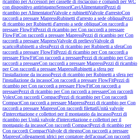
ricambio per Accessori per cassette di risciacquo e comandi per WC
con dispositivo antiristagno
Sensori
Cavi
Alimentatori
Pezzi di
ricambio per Alimentatori
Valvole e rubinetti
Valvole d'arresto
Con
raccordi a pressare Mapress
Rubinetti d'arresto a sede obliqua
Pezzi
di ricambio per Rubinetti d'arresto a sede obliqua
Con raccordi a
pressare FlowFit
Pezzi di ricambio per Con raccordi a pressare
FlowFit
Con raccordi a pressare Mapress
Pezzi di ricambio per Con
raccordi a pressare Mapress
Valvole di prelievo
Valvole di
scarico
Rubinetti a sfera
Pezzi di ricambio per Rubinetti a sfera
Con
raccordi a pressare FlowFit
Pezzi di ricambio per Con raccordi a
pressare FlowFit
Con raccordi a pressare
Pezzi di ricambio per Con
raccordi a pressare
Con raccordi a pressare Mapress
Pezzi di ricambio
per Con raccordi a pressare Mapress
Rubinetti a sfera per
l'installazione da incasso
Pezzi di ricambio per Rubinetti a sfera per
l'installazione da incasso
Con raccordi a pressare FlowFit
Pezzi di
ricambio per Con raccordi a pressare FlowFit
Con raccordi a
pressare
Pezzi di ricambio per Con raccordi a pressare
Con raccordi
Volex
Con raccordi Compact
Pezzi di ricambio per Con raccordi
Compact
Con raccordi a pressare Mapress
Pezzi di ricambio per Con
raccordi a pressare Mapress
Con raccordi filettati
Unità valvole
d'intercettazione e collettori per il montaggio da incasso
Pezzi di
ricambio per Unità valvole d'intercettazione e collettori per il
montaggio da incasso
Con raccordi Compact
Pezzi di ricambio per
Con raccordi Compact
Valvole di ritegno
Con raccordi a pressare
Mapress
Collegamenti idrici per contatore dell'acqua
Con raccordi