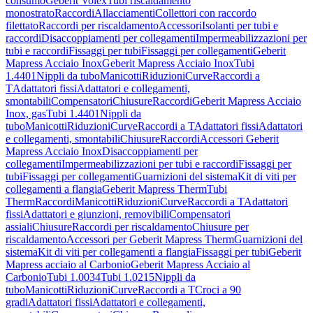
consumo
Geberit Volex
Tubi riscaldamento
monostrato
Raccordi
Allacciamenti
Collettori con raccordo
filettato
Raccordi per riscaldamento
Accessori
Isolanti per tubi e
raccordi
Disaccoppiamenti per collegamenti
Impermeabilizzazioni per
tubi e raccordi
Fissaggi per tubi
Fissaggi per collegamenti
Geberit
Mapress Acciaio Inox
Geberit Mapress Acciaio Inox
Tubi
1.4401
Nippli da tubo
Manicotti
Riduzioni
Curve
Raccordi a
T
Adattatori fissi
Adattatori e collegamenti,
smontabili
Compensatori
Chiusure
Raccordi
Geberit Mapress Acciaio
Inox, gas
Tubi 1.4401
Nippli da
tubo
Manicotti
Riduzioni
Curve
Raccordi a T
Adattatori fissi
Adattatori
e collegamenti, smontabili
Chiusure
Raccordi
Accessori Geberit
Mapress Acciaio Inox
Disaccoppiamenti per
collegamenti
Impermeabilizzazioni per tubi e raccordi
Fissaggi per
tubi
Fissaggi per collegamenti
Guarnizioni del sistema
Kit di viti per
collegamenti a flangia
Geberit Mapress Therm
Tubi
Therm
Raccordi
Manicotti
Riduzioni
Curve
Raccordi a T
Adattatori
fissi
Adattatori e giunzioni, removibili
Compensatori
assiali
Chiusure
Raccordi per riscaldamento
Chiusure per
riscaldamento
Accessori per Geberit Mapress Therm
Guarnizioni del
sistema
Kit di viti per collegamenti a flangia
Fissaggi per tubi
Geberit
Mapress acciaio al Carbonio
Geberit Mapress Acciaio al
Carbonio
Tubi 1.0034
Tubi 1.0215
Nippli da
tubo
Manicotti
Riduzioni
Curve
Raccordi a T
Croci a 90
gradi
Adattatori fissi
Adattatori e collegamenti,