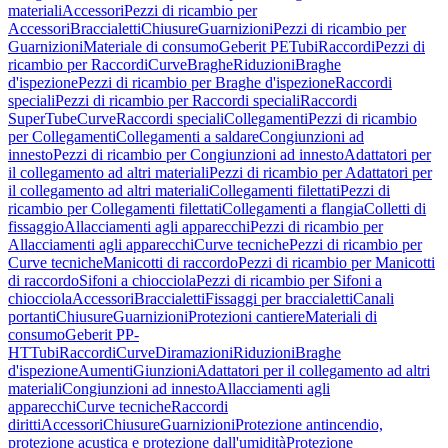
materiali
Accessori
Pezzi di ricambio per
Accessori
Braccialetti
Chiusure
Guarnizioni
Pezzi di ricambio per
Guarnizioni
Materiale di consumo
Geberit PE
Tubi
Raccordi
Pezzi di
ricambio per Raccordi
Curve
Braghe
Riduzioni
Braghe
d'ispezione
Pezzi di ricambio per Braghe d'ispezione
Raccordi
speciali
Pezzi di ricambio per Raccordi speciali
Raccordi
SuperTube
Curve
Raccordi speciali
Collegamenti
Pezzi di ricambio
per Collegamenti
Collegamenti a saldare
Congiunzioni ad
innesto
Pezzi di ricambio per Congiunzioni ad innesto
Adattatori per
il collegamento ad altri materiali
Pezzi di ricambio per Adattatori per
il collegamento ad altri materiali
Collegamenti filettati
Pezzi di
ricambio per Collegamenti filettati
Collegamenti a flangia
Colletti di
fissaggio
Allacciamenti agli apparecchi
Pezzi di ricambio per
Allacciamenti agli apparecchi
Curve tecniche
Pezzi di ricambio per
Curve tecniche
Manicotti di raccordo
Pezzi di ricambio per Manicotti
di raccordo
Sifoni a chiocciola
Pezzi di ricambio per Sifoni a
chiocciola
Accessori
Braccialetti
Fissaggi per braccialetti
Canali
portanti
Chiusure
Guarnizioni
Protezioni cantiere
Materiali di
consumo
Geberit PP-
HT
Tubi
Raccordi
Curve
Diramazioni
Riduzioni
Braghe
d'ispezione
Aumenti
Giunzioni
Adattatori per il collegamento ad altri
materiali
Congiunzioni ad innesto
Allacciamenti agli
apparecchi
Curve tecniche
Raccordi
diritti
Accessori
Chiusure
Guarnizioni
Protezione antincendio,
protezione acustica e protezione dall'umidità
Protezione