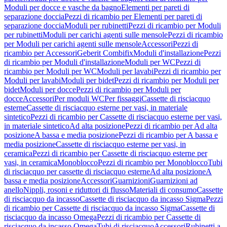
Moduli per docce e vasche da bagno
Elementi per pareti di
separazione doccia
Pezzi di ricambio per Elementi per pareti di
separazione doccia
Moduli per rubinetti
Pezzi di ricambio per Moduli
per rubinetti
Moduli per carichi agenti sulle mensole
Pezzi di ricambio
per Moduli per carichi agenti sulle mensole
Accessori
Pezzi di
ricambio per Accessori
Geberit Combifix
Moduli d'installazione
Pezzi
di ricambio per Moduli d'installazione
Moduli per WC
Pezzi di
ricambio per Moduli per WC
Moduli per lavabi
Pezzi di ricambio per
Moduli per lavabi
Moduli per bidet
Pezzi di ricambio per Moduli per
bidet
Moduli per docce
Pezzi di ricambio per Moduli per
docce
Accessori
Per moduli WC
Per fissaggi
Cassette di risciacquo
esterne
Cassette di risciacquo esterne per vasi, in materiale
sintetico
Pezzi di ricambio per Cassette di risciacquo esterne per vasi,
in materiale sintetico
Ad alta posizione
Pezzi di ricambio per Ad alta
posizione
A bassa e media posizione
Pezzi di ricambio per A bassa e
media posizione
Cassette di risciacquo esterne per vasi, in
ceramica
Pezzi di ricambio per Cassette di risciacquo esterne per
vasi, in ceramica
Monoblocco
Pezzi di ricambio per Monoblocco
Tubi
di risciacquo per cassette di risciacquo esterne
Ad alta posizione
A
bassa e media posizione
Accessori
Guarnizioni
Guarnizioni ad
anello
Nippli, rosoni e riduttori di flusso
Materiali di consumo
Cassette
di risciacquo da incasso
Cassette di risciacquo da incasso Sigma
Pezzi
di ricambio per Cassette di risciacquo da incasso Sigma
Cassette di
risciacquo da incasso Omega
Pezzi di ricambio per Cassette di
risciacquo da incasso Omega
Tubi di risciacquo
Accessori
Rubinetti a