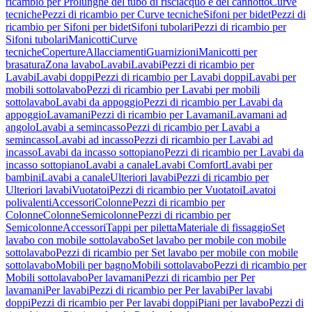
ricambio per Prolunghe del tubo di risciacquo e del cannotto
Curve
tecniche
Pezzi di ricambio per Curve tecniche
Sifoni per bidet
Pezzi di
ricambio per Sifoni per bidet
Sifoni tubolari
Pezzi di ricambio per
Sifoni tubolari
Manicotti
Curve
tecniche
Coperture
Allacciamenti
Guarnizioni
Manicotti per
brasatura
Zona lavabo
Lavabi
Lavabi
Pezzi di ricambio per
Lavabi
Lavabi doppi
Pezzi di ricambio per Lavabi doppi
Lavabi per
mobili sottolavabo
Pezzi di ricambio per Lavabi per mobili
sottolavabo
Lavabi da appoggio
Pezzi di ricambio per Lavabi da
appoggio
Lavamani
Pezzi di ricambio per Lavamani
Lavamani ad
angolo
Lavabi a semincasso
Pezzi di ricambio per Lavabi a
semincasso
Lavabi ad incasso
Pezzi di ricambio per Lavabi ad
incasso
Lavabi da incasso sottopiano
Pezzi di ricambio per Lavabi da
incasso sottopiano
Lavabi a canale
Lavabi Comfort
Lavabi per
bambini
Lavabi a canale
Ulteriori lavabi
Pezzi di ricambio per
Ulteriori lavabi
Vuotatoi
Pezzi di ricambio per Vuotatoi
Lavatoi
polivalenti
Accessori
Colonne
Pezzi di ricambio per
Colonne
Colonne
Semicolonne
Pezzi di ricambio per
Semicolonne
Accessori
Tappi per piletta
Materiale di fissaggio
Set
lavabo con mobile sottolavabo
Set lavabo per mobile con mobile
sottolavabo
Pezzi di ricambio per Set lavabo per mobile con mobile
sottolavabo
Mobili per bagno
Mobili sottolavabo
Pezzi di ricambio per
Mobili sottolavabo
Per lavamani
Pezzi di ricambio per Per
lavamani
Per lavabi
Pezzi di ricambio per Per lavabi
Per lavabi
doppi
Pezzi di ricambio per Per lavabi doppi
Piani per lavabo
Pezzi di