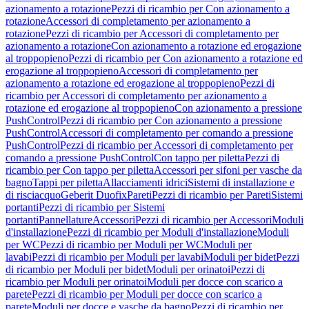
azionamento a rotazione
Pezzi di ricambio per Con azionamento a
rotazione
Accessori di completamento per azionamento a
rotazione
Pezzi di ricambio per Accessori di completamento per
azionamento a rotazione
Con azionamento a rotazione ed erogazione
al troppopieno
Pezzi di ricambio per Con azionamento a rotazione ed
erogazione al troppopieno
Accessori di completamento per
azionamento a rotazione ed erogazione al troppopieno
Pezzi di
ricambio per Accessori di completamento per azionamento a
rotazione ed erogazione al troppopieno
Con azionamento a pressione
PushControl
Pezzi di ricambio per Con azionamento a pressione
PushControl
Accessori di completamento per comando a pressione
PushControl
Pezzi di ricambio per Accessori di completamento per
comando a pressione PushControl
Con tappo per piletta
Pezzi di
ricambio per Con tappo per piletta
Accessori per sifoni per vasche da
bagno
Tappi per piletta
Allacciamenti idrici
Sistemi di installazione e
di risciacquo
Geberit Duofix
Pareti
Pezzi di ricambio per Pareti
Sistemi
portanti
Pezzi di ricambio per Sistemi
portanti
Pannellature
Accessori
Pezzi di ricambio per Accessori
Moduli
d'installazione
Pezzi di ricambio per Moduli d'installazione
Moduli
per WC
Pezzi di ricambio per Moduli per WC
Moduli per
lavabi
Pezzi di ricambio per Moduli per lavabi
Moduli per bidet
Pezzi
di ricambio per Moduli per bidet
Moduli per orinatoi
Pezzi di
ricambio per Moduli per orinatoi
Moduli per docce con scarico a
parete
Pezzi di ricambio per Moduli per docce con scarico a
parete
Moduli per docce e vasche da bagno
Pezzi di ricambio per