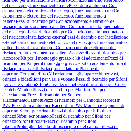
ricambio per Installazione da incasso
Con azionamento elettronico
del risciacquo, funzionamento a rete
Pezzi di ricambio per Con
azionamento elettronico del risciacquo, funzionamento a rete
Con
azionamento elettronico del risciacquo, funzionamento a
batteria
Pezzi di ricambio per Con azionamento elettronico del
risciacquo, funzionamento a batteria
Con azionamento pneumatico
del risciacquo
Pezzi di ricambio per Con azionamento pneumatico
del risciacquo
Installazione esterna
Pezzi di ricambio per Installazione
esterna
Con azionamento elettronico del risciacquo, funzionamento a
batteria
Pezzi di ricambio per Con azionamento elettronico del
risciacquo, funzionamento a batteria
Accessori
Pezzi di ricambio per
Accessori
Kit per il montaggio grezzo e kit di adattamento
Pezzi di
ricambio per Kit per il montaggio grezzo e kit di adattamento
Tubi di
risciacquo, curve di risciacquo e adattatori
Placche di
copertura
Comandi d’uso
Allacciamenti agli apparecchi per vasi,
orinatoi e bidet
Sifoni per vasi e vuotatoi
Pezzi di ricambio per Sifoni
per vasi e vuotatoi
Sifoni
Curve tecniche
Pezzi di ricambio per Curve
tecniche
Manicotti
Pezzi di ricambio per Manicotti
Set per
allacciamento
Pezzi di ricambio per Set per
allacciamento
Cannotti
Pezzi di ricambio per Cannotti
Raccordi in
PVC
Pezzi di ricambio per Raccordi in PVC
Morsetti e cappucci di
copertura
Sifoni per orinatoi
Pezzi di ricambio per Sifoni per
orinatoi
Sifoni per orinatoio
Pezzi di ricambio per Sifoni per
orinatoio
Sifoni tubolari
Pezzi di ricambio per Sifoni
tubolari
Prolunghe del tubo di risciacquo e del cannotto
Pezzi di