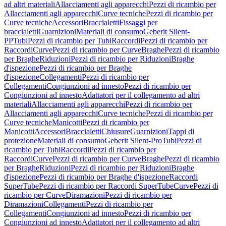
ad altri materiali
Allacciamenti agli apparecchi
Pezzi di ricambio per
Allacciamenti agli apparecchi
Curve tecniche
Pezzi di ricambio per
Curve tecniche
Accessori
Braccialetti
Fissaggi per
braccialetti
Guarnizioni
Materiali di consumo
Geberit Silent-
PP
Tubi
Pezzi di ricambio per Tubi
Raccordi
Pezzi di ricambio per
Raccordi
Curve
Pezzi di ricambio per Curve
Braghe
Pezzi di ricambio
per Braghe
Riduzioni
Pezzi di ricambio per Riduzioni
Braghe
d'ispezione
Pezzi di ricambio per Braghe
d'ispezione
Collegamenti
Pezzi di ricambio per
Collegamenti
Congiunzioni ad innesto
Pezzi di ricambio per
Congiunzioni ad innesto
Adattatori per il collegamento ad altri
materiali
Allacciamenti agli apparecchi
Pezzi di ricambio per
Allacciamenti agli apparecchi
Curve tecniche
Pezzi di ricambio per
Curve tecniche
Manicotti
Pezzi di ricambio per
Manicotti
Accessori
Braccialetti
Chiusure
Guarnizioni
Tappi di
protezione
Materiali di consumo
Geberit Silent-Pro
Tubi
Pezzi di
ricambio per Tubi
Raccordi
Pezzi di ricambio per
Raccordi
Curve
Pezzi di ricambio per Curve
Braghe
Pezzi di ricambio
per Braghe
Riduzioni
Pezzi di ricambio per Riduzioni
Braghe
d'ispezione
Pezzi di ricambio per Braghe d'ispezione
Raccordi
SuperTube
Pezzi di ricambio per Raccordi SuperTube
Curve
Pezzi di
ricambio per Curve
Diramazioni
Pezzi di ricambio per
Diramazioni
Collegamenti
Pezzi di ricambio per
Collegamenti
Congiunzioni ad innesto
Pezzi di ricambio per
Congiunzioni ad innesto
Adattatori per il collegamento ad altri