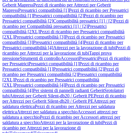
Geberit Mapress
Pezzi di ricambio per Attrezzi per Geberit
Mapress
Pressatrici compatibilità [1]
Pezzi di ricambio per Pressatrici
compatibilità [1]
Pressatrici compatibilità [2]
Pezzi di ricambio per
Pressatrici compatibilità [2]
Compatibilità pressatrici [1] / [2]
Pezzi di
ricambio per Compatibilità pressatrici [1] / [2]
Pressatrici
compatibilità [2XL]
Pezzi di ricambio per Pressatrici compatibilità
[2XL]
Pressatrici compatibilità [3]
Pezzi di ricambio per Pressatrici
compatibilità [3]
Pressatrici compatibilità [4]
Pezzi di ricambio per
Pressatrici compatibilità [4]
Attrezzi per la lavorazione di tubi
Pezzi di
ricambio per Attrezzi per la lavorazione di tubi
Tappi prova
pressione
Strumenti di controllo
Accessori
Pressatrici
Pezzi di ricambio
per Pressatrici
Pressatrici compatibilità [1]
Pezzi di ricambio per
Pressatrici compatibilità [1]
Pressatrici compatibilità [2]
Pezzi di
ricambio per Pressatrici compatibilità [2]
Pressatrici compatibilità
[2XL]
Pezzi di ricambio per Pressatrici compatibilità
[2XL]
Pressatrici compatibilità [4]
Pezzi di ricambio per Pressatrici
compatibilità [4]
Per sistemi di pannelli radianti Geberit
Srotolatori
tubi
Attrezzi per Geberit Silent-db20 / Geberit PE
Pezzi di ricambio
per Attrezzi per Geberit Silent-db20 / Geberit PE
Attrezzi per
saldatura elettrica
Pezzi di ricambio per Attrezzi per saldatura
elettrica
Attrezzi per saldatura a specchio
Accessori attrezzi per
saldatura a specchio
Pezzi di ricambio per Accessori attrezzi per
saldatura a specchio
Attrezzi per la lavorazione di tubi
Pezzi di
ricambio per Attrezzi per la lavorazione di