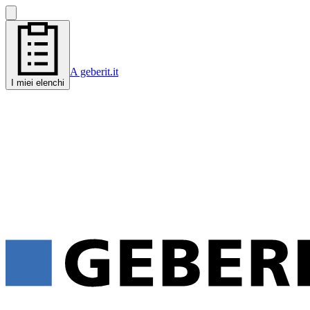
A geberit.it
I miei elenchi