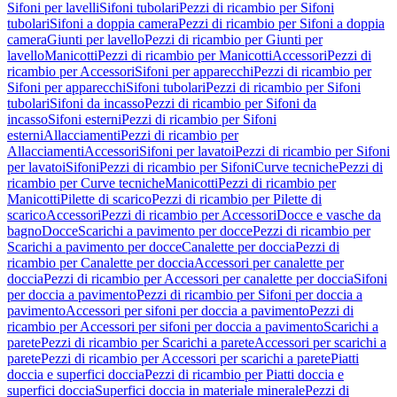
Sifoni per lavelli
Sifoni tubolari
Pezzi di ricambio per Sifoni
tubolari
Sifoni a doppia camera
Pezzi di ricambio per Sifoni a doppia
camera
Giunti per lavello
Pezzi di ricambio per Giunti per
lavello
Manicotti
Pezzi di ricambio per Manicotti
Accessori
Pezzi di
ricambio per Accessori
Sifoni per apparecchi
Pezzi di ricambio per
Sifoni per apparecchi
Sifoni tubolari
Pezzi di ricambio per Sifoni
tubolari
Sifoni da incasso
Pezzi di ricambio per Sifoni da
incasso
Sifoni esterni
Pezzi di ricambio per Sifoni
esterni
Allacciamenti
Pezzi di ricambio per
Allacciamenti
Accessori
Sifoni per lavatoi
Pezzi di ricambio per Sifoni
per lavatoi
Sifoni
Pezzi di ricambio per Sifoni
Curve tecniche
Pezzi di
ricambio per Curve tecniche
Manicotti
Pezzi di ricambio per
Manicotti
Pilette di scarico
Pezzi di ricambio per Pilette di
scarico
Accessori
Pezzi di ricambio per Accessori
Docce e vasche da
bagno
Docce
Scarichi a pavimento per docce
Pezzi di ricambio per
Scarichi a pavimento per docce
Canalette per doccia
Pezzi di
ricambio per Canalette per doccia
Accessori per canalette per
doccia
Pezzi di ricambio per Accessori per canalette per doccia
Sifoni
per doccia a pavimento
Pezzi di ricambio per Sifoni per doccia a
pavimento
Accessori per sifoni per doccia a pavimento
Pezzi di
ricambio per Accessori per sifoni per doccia a pavimento
Scarichi a
parete
Pezzi di ricambio per Scarichi a parete
Accessori per scarichi a
parete
Pezzi di ricambio per Accessori per scarichi a parete
Piatti
doccia e superfici doccia
Pezzi di ricambio per Piatti doccia e
superfici doccia
Superfici doccia in materiale minerale
Pezzi di