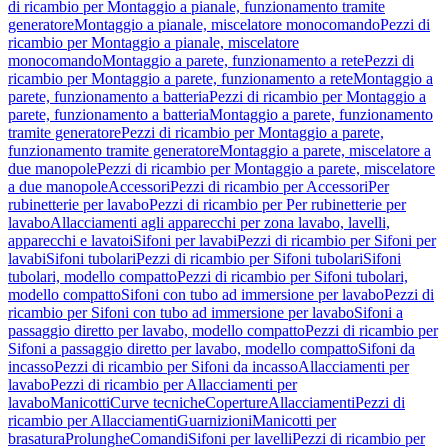
di ricambio per Montaggio a pianale, funzionamento tramite
generatore
Montaggio a pianale, miscelatore monocomando
Pezzi di
ricambio per Montaggio a pianale, miscelatore
monocomando
Montaggio a parete, funzionamento a rete
Pezzi di
ricambio per Montaggio a parete, funzionamento a rete
Montaggio a
parete, funzionamento a batteria
Pezzi di ricambio per Montaggio a
parete, funzionamento a batteria
Montaggio a parete, funzionamento
tramite generatore
Pezzi di ricambio per Montaggio a parete,
funzionamento tramite generatore
Montaggio a parete, miscelatore a
due manopole
Pezzi di ricambio per Montaggio a parete, miscelatore
a due manopole
Accessori
Pezzi di ricambio per Accessori
Per
rubinetterie per lavabo
Pezzi di ricambio per Per rubinetterie per
lavabo
Allacciamenti agli apparecchi per zona lavabo, lavelli,
apparecchi e lavatoi
Sifoni per lavabi
Pezzi di ricambio per Sifoni per
lavabi
Sifoni tubolari
Pezzi di ricambio per Sifoni tubolari
Sifoni
tubolari, modello compatto
Pezzi di ricambio per Sifoni tubolari,
modello compatto
Sifoni con tubo ad immersione per lavabo
Pezzi di
ricambio per Sifoni con tubo ad immersione per lavabo
Sifoni a
passaggio diretto per lavabo, modello compatto
Pezzi di ricambio per
Sifoni a passaggio diretto per lavabo, modello compatto
Sifoni da
incasso
Pezzi di ricambio per Sifoni da incasso
Allacciamenti per
lavabo
Pezzi di ricambio per Allacciamenti per
lavabo
Manicotti
Curve tecniche
Coperture
Allacciamenti
Pezzi di
ricambio per Allacciamenti
Guarnizioni
Manicotti per
brasatura
Prolunghe
Comandi
Sifoni per lavelli
Pezzi di ricambio per