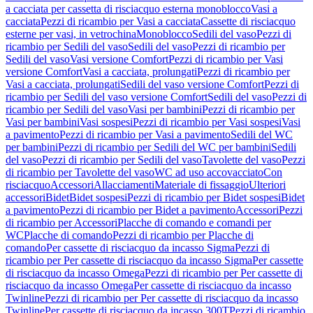
a cacciata per cassetta di risciacquo esterna monoblocco
Vasi a
cacciata
Pezzi di ricambio per Vasi a cacciata
Cassette di risciacquo
esterne per vasi, in vetrochina
Monoblocco
Sedili del vaso
Pezzi di
ricambio per Sedili del vaso
Sedili del vaso
Pezzi di ricambio per
Sedili del vaso
Vasi versione Comfort
Pezzi di ricambio per Vasi
versione Comfort
Vasi a cacciata, prolungati
Pezzi di ricambio per
Vasi a cacciata, prolungati
Sedili del vaso versione Comfort
Pezzi di
ricambio per Sedili del vaso versione Comfort
Sedili del vaso
Pezzi di
ricambio per Sedili del vaso
Vasi per bambini
Pezzi di ricambio per
Vasi per bambini
Vasi sospesi
Pezzi di ricambio per Vasi sospesi
Vasi
a pavimento
Pezzi di ricambio per Vasi a pavimento
Sedili del WC
per bambini
Pezzi di ricambio per Sedili del WC per bambini
Sedili
del vaso
Pezzi di ricambio per Sedili del vaso
Tavolette del vaso
Pezzi
di ricambio per Tavolette del vaso
WC ad uso accovacciato
Con
risciacquo
Accessori
Allacciamenti
Materiale di fissaggio
Ulteriori
accessori
Bidet
Bidet sospesi
Pezzi di ricambio per Bidet sospesi
Bidet
a pavimento
Pezzi di ricambio per Bidet a pavimento
Accessori
Pezzi
di ricambio per Accessori
Placche di comando e comandi per
WC
Placche di comando
Pezzi di ricambio per Placche di
comando
Per cassette di risciacquo da incasso Sigma
Pezzi di
ricambio per Per cassette di risciacquo da incasso Sigma
Per cassette
di risciacquo da incasso Omega
Pezzi di ricambio per Per cassette di
risciacquo da incasso Omega
Per cassette di risciacquo da incasso
Twinline
Pezzi di ricambio per Per cassette di risciacquo da incasso
Twinline
Per cassette di risciacquo da incasso 300T
Pezzi di ricambio