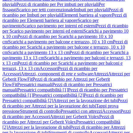
pluviali
Pezzi di ricambio per Per imbuti per pluviali
Per
fissaggi
Scarico per tetti convenzionale
Imbuti per pluviali
Pezzi di
ricambio per Imbuti per pluviali
Elementi barriera al vapore
Pezzi di
ricambio per Elementi barriera al vapore
Scarico per
pavimento
Scarico pavimento per interni ed esterni
Pezzi di ricambio
per Scarico pavimento per interni ed esterni
Scarichi a pavimento 10
x 10 cm
Pezzi di ricambio per Scarichi a pavimento 10 x 10
cm
Scarichi a pavimento per balcone e terrazzo, 10 x 10 cm
Pezzi di
ricambio per Scarichi a pavimento per balcone e terrazzo, 10 x 10
cm
Scarichi a pavimento 13 x 13 cm
Pezzi di ricambio per Scarichi a
pavimento 13 x 13 cm
Scarichi a pavimento per balconi e terrazzi, 13
x 13 cm
Pezzi di ricambio per Scarichi a pavimento per balconi e
terrazzi, 13 x 13 cm
Accessori
Pezzi di ricambio per
Accessori
Attrezzi, componenti di rete e software
Attrezzi
Attrezzi per
Geberit FlowFit
Pezzi di ricambio per Attrezzi per Geberit
FlowFit
Pressatrici manuali
Pezzi di ricambio per Pressatrici
manuali
Pressatrici compatibilità [1]
Pezzi di ricambio per Pressatrici
compatibilità [1]
Pressatrici compatibilità [2]
Pezzi di ricambio per
Pressatrici compatibilità [2]
Attrezzi per la lavorazione dei tubi
Pezzi
di ricambio per Attrezzi per la lavorazione dei tubi
Tappi prova
pressione
Strumenti di controllo
Pressatrici con attrezzi
Accessori
Pezzi
di ricambio per Accessori
Attrezzi per Geberit Volex
Pezzi di
ricambio per Attrezzi per Geberit Volex
Pressatrici compatibilità
[2]
Attrezzi per la lavorazione di tubi
Pezzi di ricambio per Attrezzi
per la lavorazione di tubi
Strumenti di controllo
Accessori
Attrezzi per