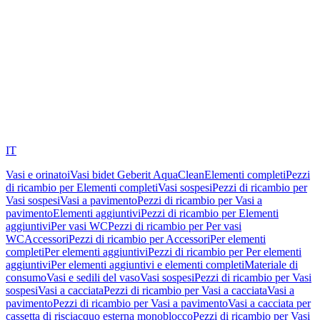
IT
Vasi e orinatoi
Vasi bidet Geberit AquaClean
Elementi completi
Pezzi
di ricambio per Elementi completi
Vasi sospesi
Pezzi di ricambio per
Vasi sospesi
Vasi a pavimento
Pezzi di ricambio per Vasi a
pavimento
Elementi aggiuntivi
Pezzi di ricambio per Elementi
aggiuntivi
Per vasi WC
Pezzi di ricambio per Per vasi
WC
Accessori
Pezzi di ricambio per Accessori
Per elementi
completi
Per elementi aggiuntivi
Pezzi di ricambio per Per elementi
aggiuntivi
Per elementi aggiuntivi e elementi completi
Materiale di
consumo
Vasi e sedili del vaso
Vasi sospesi
Pezzi di ricambio per Vasi
sospesi
Vasi a cacciata
Pezzi di ricambio per Vasi a cacciata
Vasi a
pavimento
Pezzi di ricambio per Vasi a pavimento
Vasi a cacciata per
cassetta di risciacquo esterna monoblocco
Pezzi di ricambio per Vasi