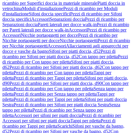
ricambio per Superfici doccia in materiale minerale
Piatti doccia in
vetrochina
Moduli d'installazione
Pezzi di ricambio per Moduli
d'installazione
Sifoni doccia specifici
Pezzi di ricambio per Sifoni
doccia specifici
Accessori
Separazioni doccia
Pezzi di ricambio per
Separazioni doccia
Pareti laterali per docce walk-in
Pezzi di ricambio
per Pareti laterali per docce walk-in
Accessori
Pezzi di ricambio per
Accessori
Nicchie portaoggetti per docce
Pezzi di ricambio per
Nicchie portaoggetti per docce
Nicchie portaoggetti
Pezzi di ricambio
per Nicchie portaoggetti
Accessori
Allacciamenti agli apparecchi per
docce e vasche da bagno
Sifoni per piatti doccia, d52
Pezzi di
ricambio per Sifoni per piatti doccia, d52
Con tappo per piletta
Pezzi
di ricambio per Con tappo per piletta
Sifoni per piatti doccia,
d62
Pezzi di ricambio per Sifoni per piatti doccia, d62
Con tappo per
piletta
Pezzi di ricambio per Con tappo per piletta
Tappi per
piletta
Pezzi di ricambio per Tappi per piletta
Sifoni per piatti doccia,
d90
Pezzi di ricambio per Sifoni per piatti doccia, d90
Con tappo per
piletta
Pezzi di ricambio per Con tappo per piletta
Senza tappo per
piletta
Pezzi di ricambio per Senza tappo per piletta
Tappi per
piletta
Pezzi di ricambio per Tappi per piletta
Sifoni per piatti doccia
Sestra
Pezzi di ricambio per Sifoni per piatti doccia Sestra
Senza
tappo per piletta
Pezzi di ricambio per Senza tappo per
piletta
Accessori per sifoni per piatti doccia
Pezzi di ricambio per
Accessori per sifoni per piatti doccia
Tappi per piletta
Pezzi di
ricambio per Tappi per piletta
Scarichi
Sifoni per vasche da bagno,
d52
Pezzi di ricambio per Sifoni per vasche da bagno, d52
Con