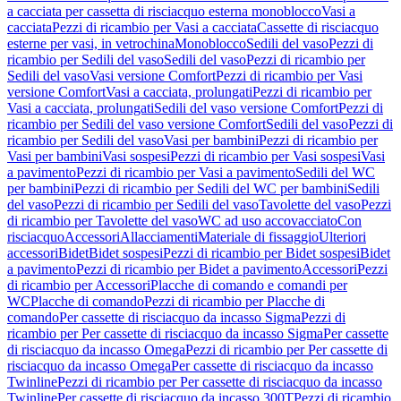
a cacciata per cassetta di risciacquo esterna monoblocco
Vasi a
cacciata
Pezzi di ricambio per Vasi a cacciata
Cassette di risciacquo
esterne per vasi, in vetrochina
Monoblocco
Sedili del vaso
Pezzi di
ricambio per Sedili del vaso
Sedili del vaso
Pezzi di ricambio per
Sedili del vaso
Vasi versione Comfort
Pezzi di ricambio per Vasi
versione Comfort
Vasi a cacciata, prolungati
Pezzi di ricambio per
Vasi a cacciata, prolungati
Sedili del vaso versione Comfort
Pezzi di
ricambio per Sedili del vaso versione Comfort
Sedili del vaso
Pezzi di
ricambio per Sedili del vaso
Vasi per bambini
Pezzi di ricambio per
Vasi per bambini
Vasi sospesi
Pezzi di ricambio per Vasi sospesi
Vasi
a pavimento
Pezzi di ricambio per Vasi a pavimento
Sedili del WC
per bambini
Pezzi di ricambio per Sedili del WC per bambini
Sedili
del vaso
Pezzi di ricambio per Sedili del vaso
Tavolette del vaso
Pezzi
di ricambio per Tavolette del vaso
WC ad uso accovacciato
Con
risciacquo
Accessori
Allacciamenti
Materiale di fissaggio
Ulteriori
accessori
Bidet
Bidet sospesi
Pezzi di ricambio per Bidet sospesi
Bidet
a pavimento
Pezzi di ricambio per Bidet a pavimento
Accessori
Pezzi
di ricambio per Accessori
Placche di comando e comandi per
WC
Placche di comando
Pezzi di ricambio per Placche di
comando
Per cassette di risciacquo da incasso Sigma
Pezzi di
ricambio per Per cassette di risciacquo da incasso Sigma
Per cassette
di risciacquo da incasso Omega
Pezzi di ricambio per Per cassette di
risciacquo da incasso Omega
Per cassette di risciacquo da incasso
Twinline
Pezzi di ricambio per Per cassette di risciacquo da incasso
Twinline
Per cassette di risciacquo da incasso 300T
Pezzi di ricambio