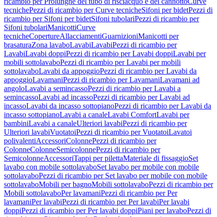
ricambio per Prolunghe del tubo di risciacquo e del cannotto
Curve
tecniche
Pezzi di ricambio per Curve tecniche
Sifoni per bidet
Pezzi di
ricambio per Sifoni per bidet
Sifoni tubolari
Pezzi di ricambio per
Sifoni tubolari
Manicotti
Curve
tecniche
Coperture
Allacciamenti
Guarnizioni
Manicotti per
brasatura
Zona lavabo
Lavabi
Lavabi
Pezzi di ricambio per
Lavabi
Lavabi doppi
Pezzi di ricambio per Lavabi doppi
Lavabi per
mobili sottolavabo
Pezzi di ricambio per Lavabi per mobili
sottolavabo
Lavabi da appoggio
Pezzi di ricambio per Lavabi da
appoggio
Lavamani
Pezzi di ricambio per Lavamani
Lavamani ad
angolo
Lavabi a semincasso
Pezzi di ricambio per Lavabi a
semincasso
Lavabi ad incasso
Pezzi di ricambio per Lavabi ad
incasso
Lavabi da incasso sottopiano
Pezzi di ricambio per Lavabi da
incasso sottopiano
Lavabi a canale
Lavabi Comfort
Lavabi per
bambini
Lavabi a canale
Ulteriori lavabi
Pezzi di ricambio per
Ulteriori lavabi
Vuotatoi
Pezzi di ricambio per Vuotatoi
Lavatoi
polivalenti
Accessori
Colonne
Pezzi di ricambio per
Colonne
Colonne
Semicolonne
Pezzi di ricambio per
Semicolonne
Accessori
Tappi per piletta
Materiale di fissaggio
Set
lavabo con mobile sottolavabo
Set lavabo per mobile con mobile
sottolavabo
Pezzi di ricambio per Set lavabo per mobile con mobile
sottolavabo
Mobili per bagno
Mobili sottolavabo
Pezzi di ricambio per
Mobili sottolavabo
Per lavamani
Pezzi di ricambio per Per
lavamani
Per lavabi
Pezzi di ricambio per Per lavabi
Per lavabi
doppi
Pezzi di ricambio per Per lavabi doppi
Piani per lavabo
Pezzi di