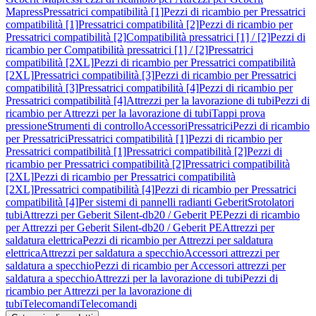
Mapress
Pressatrici compatibilità [1]
Pezzi di ricambio per Pressatrici
compatibilità [1]
Pressatrici compatibilità [2]
Pezzi di ricambio per
Pressatrici compatibilità [2]
Compatibilità pressatrici [1] / [2]
Pezzi di
ricambio per Compatibilità pressatrici [1] / [2]
Pressatrici
compatibilità [2XL]
Pezzi di ricambio per Pressatrici compatibilità
[2XL]
Pressatrici compatibilità [3]
Pezzi di ricambio per Pressatrici
compatibilità [3]
Pressatrici compatibilità [4]
Pezzi di ricambio per
Pressatrici compatibilità [4]
Attrezzi per la lavorazione di tubi
Pezzi di
ricambio per Attrezzi per la lavorazione di tubi
Tappi prova
pressione
Strumenti di controllo
Accessori
Pressatrici
Pezzi di ricambio
per Pressatrici
Pressatrici compatibilità [1]
Pezzi di ricambio per
Pressatrici compatibilità [1]
Pressatrici compatibilità [2]
Pezzi di
ricambio per Pressatrici compatibilità [2]
Pressatrici compatibilità
[2XL]
Pezzi di ricambio per Pressatrici compatibilità
[2XL]
Pressatrici compatibilità [4]
Pezzi di ricambio per Pressatrici
compatibilità [4]
Per sistemi di pannelli radianti Geberit
Srotolatori
tubi
Attrezzi per Geberit Silent-db20 / Geberit PE
Pezzi di ricambio
per Attrezzi per Geberit Silent-db20 / Geberit PE
Attrezzi per
saldatura elettrica
Pezzi di ricambio per Attrezzi per saldatura
elettrica
Attrezzi per saldatura a specchio
Accessori attrezzi per
saldatura a specchio
Pezzi di ricambio per Accessori attrezzi per
saldatura a specchio
Attrezzi per la lavorazione di tubi
Pezzi di
ricambio per Attrezzi per la lavorazione di
tubi
Telecomandi
Telecomandi