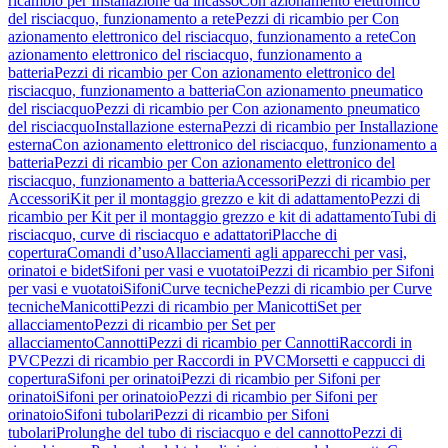
ricambio per Installazione da incasso
Con azionamento elettronico
del risciacquo, funzionamento a rete
Pezzi di ricambio per Con
azionamento elettronico del risciacquo, funzionamento a rete
Con
azionamento elettronico del risciacquo, funzionamento a
batteria
Pezzi di ricambio per Con azionamento elettronico del
risciacquo, funzionamento a batteria
Con azionamento pneumatico
del risciacquo
Pezzi di ricambio per Con azionamento pneumatico
del risciacquo
Installazione esterna
Pezzi di ricambio per Installazione
esterna
Con azionamento elettronico del risciacquo, funzionamento a
batteria
Pezzi di ricambio per Con azionamento elettronico del
risciacquo, funzionamento a batteria
Accessori
Pezzi di ricambio per
Accessori
Kit per il montaggio grezzo e kit di adattamento
Pezzi di
ricambio per Kit per il montaggio grezzo e kit di adattamento
Tubi di
risciacquo, curve di risciacquo e adattatori
Placche di
copertura
Comandi d’uso
Allacciamenti agli apparecchi per vasi,
orinatoi e bidet
Sifoni per vasi e vuotatoi
Pezzi di ricambio per Sifoni
per vasi e vuotatoi
Sifoni
Curve tecniche
Pezzi di ricambio per Curve
tecniche
Manicotti
Pezzi di ricambio per Manicotti
Set per
allacciamento
Pezzi di ricambio per Set per
allacciamento
Cannotti
Pezzi di ricambio per Cannotti
Raccordi in
PVC
Pezzi di ricambio per Raccordi in PVC
Morsetti e cappucci di
copertura
Sifoni per orinatoi
Pezzi di ricambio per Sifoni per
orinatoi
Sifoni per orinatoio
Pezzi di ricambio per Sifoni per
orinatoio
Sifoni tubolari
Pezzi di ricambio per Sifoni
tubolari
Prolunghe del tubo di risciacquo e del cannotto
Pezzi di