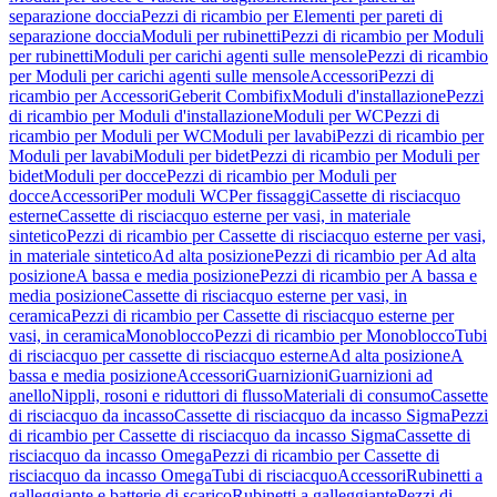
separazione doccia
Pezzi di ricambio per Elementi per pareti di
separazione doccia
Moduli per rubinetti
Pezzi di ricambio per Moduli
per rubinetti
Moduli per carichi agenti sulle mensole
Pezzi di ricambio
per Moduli per carichi agenti sulle mensole
Accessori
Pezzi di
ricambio per Accessori
Geberit Combifix
Moduli d'installazione
Pezzi
di ricambio per Moduli d'installazione
Moduli per WC
Pezzi di
ricambio per Moduli per WC
Moduli per lavabi
Pezzi di ricambio per
Moduli per lavabi
Moduli per bidet
Pezzi di ricambio per Moduli per
bidet
Moduli per docce
Pezzi di ricambio per Moduli per
docce
Accessori
Per moduli WC
Per fissaggi
Cassette di risciacquo
esterne
Cassette di risciacquo esterne per vasi, in materiale
sintetico
Pezzi di ricambio per Cassette di risciacquo esterne per vasi,
in materiale sintetico
Ad alta posizione
Pezzi di ricambio per Ad alta
posizione
A bassa e media posizione
Pezzi di ricambio per A bassa e
media posizione
Cassette di risciacquo esterne per vasi, in
ceramica
Pezzi di ricambio per Cassette di risciacquo esterne per
vasi, in ceramica
Monoblocco
Pezzi di ricambio per Monoblocco
Tubi
di risciacquo per cassette di risciacquo esterne
Ad alta posizione
A
bassa e media posizione
Accessori
Guarnizioni
Guarnizioni ad
anello
Nippli, rosoni e riduttori di flusso
Materiali di consumo
Cassette
di risciacquo da incasso
Cassette di risciacquo da incasso Sigma
Pezzi
di ricambio per Cassette di risciacquo da incasso Sigma
Cassette di
risciacquo da incasso Omega
Pezzi di ricambio per Cassette di
risciacquo da incasso Omega
Tubi di risciacquo
Accessori
Rubinetti a
galleggiante e batterie di scarico
Rubinetti a galleggiante
Pezzi di