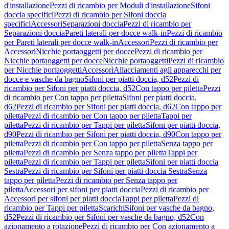
d'installazione
Pezzi di ricambio per Moduli d'installazione
Sifoni
doccia specifici
Pezzi di ricambio per Sifoni doccia
specifici
Accessori
Separazioni doccia
Pezzi di ricambio per
Separazioni doccia
Pareti laterali per docce walk-in
Pezzi di ricambio
per Pareti laterali per docce walk-in
Accessori
Pezzi di ricambio per
Accessori
Nicchie portaoggetti per docce
Pezzi di ricambio per
Nicchie portaoggetti per docce
Nicchie portaoggetti
Pezzi di ricambio
per Nicchie portaoggetti
Accessori
Allacciamenti agli apparecchi per
docce e vasche da bagno
Sifoni per piatti doccia, d52
Pezzi di
ricambio per Sifoni per piatti doccia, d52
Con tappo per piletta
Pezzi
di ricambio per Con tappo per piletta
Sifoni per piatti doccia,
d62
Pezzi di ricambio per Sifoni per piatti doccia, d62
Con tappo per
piletta
Pezzi di ricambio per Con tappo per piletta
Tappi per
piletta
Pezzi di ricambio per Tappi per piletta
Sifoni per piatti doccia,
d90
Pezzi di ricambio per Sifoni per piatti doccia, d90
Con tappo per
piletta
Pezzi di ricambio per Con tappo per piletta
Senza tappo per
piletta
Pezzi di ricambio per Senza tappo per piletta
Tappi per
piletta
Pezzi di ricambio per Tappi per piletta
Sifoni per piatti doccia
Sestra
Pezzi di ricambio per Sifoni per piatti doccia Sestra
Senza
tappo per piletta
Pezzi di ricambio per Senza tappo per
piletta
Accessori per sifoni per piatti doccia
Pezzi di ricambio per
Accessori per sifoni per piatti doccia
Tappi per piletta
Pezzi di
ricambio per Tappi per piletta
Scarichi
Sifoni per vasche da bagno,
d52
Pezzi di ricambio per Sifoni per vasche da bagno, d52
Con
azionamento a rotazione
Pezzi di ricambio per Con azionamento a