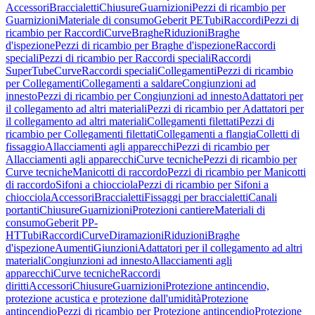
Accessori
Braccialetti
Chiusure
Guarnizioni
Pezzi di ricambio per
Guarnizioni
Materiale di consumo
Geberit PE
Tubi
Raccordi
Pezzi di
ricambio per Raccordi
Curve
Braghe
Riduzioni
Braghe
d'ispezione
Pezzi di ricambio per Braghe d'ispezione
Raccordi
speciali
Pezzi di ricambio per Raccordi speciali
Raccordi
SuperTube
Curve
Raccordi speciali
Collegamenti
Pezzi di ricambio
per Collegamenti
Collegamenti a saldare
Congiunzioni ad
innesto
Pezzi di ricambio per Congiunzioni ad innesto
Adattatori per
il collegamento ad altri materiali
Pezzi di ricambio per Adattatori per
il collegamento ad altri materiali
Collegamenti filettati
Pezzi di
ricambio per Collegamenti filettati
Collegamenti a flangia
Colletti di
fissaggio
Allacciamenti agli apparecchi
Pezzi di ricambio per
Allacciamenti agli apparecchi
Curve tecniche
Pezzi di ricambio per
Curve tecniche
Manicotti di raccordo
Pezzi di ricambio per Manicotti
di raccordo
Sifoni a chiocciola
Pezzi di ricambio per Sifoni a
chiocciola
Accessori
Braccialetti
Fissaggi per braccialetti
Canali
portanti
Chiusure
Guarnizioni
Protezioni cantiere
Materiali di
consumo
Geberit PP-
HT
Tubi
Raccordi
Curve
Diramazioni
Riduzioni
Braghe
d'ispezione
Aumenti
Giunzioni
Adattatori per il collegamento ad altri
materiali
Congiunzioni ad innesto
Allacciamenti agli
apparecchi
Curve tecniche
Raccordi
diritti
Accessori
Chiusure
Guarnizioni
Protezione antincendio,
protezione acustica e protezione dall'umidità
Protezione
antincendio
Pezzi di ricambio per Protezione antincendio
Protezione