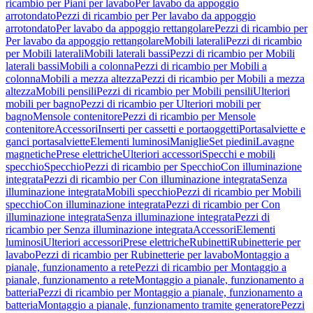
ricambio per Piani per lavabo
Per lavabo da appoggio
arrotondato
Pezzi di ricambio per Per lavabo da appoggio
arrotondato
Per lavabo da appoggio rettangolare
Pezzi di ricambio per
Per lavabo da appoggio rettangolare
Mobili laterali
Pezzi di ricambio
per Mobili laterali
Mobili laterali bassi
Pezzi di ricambio per Mobili
laterali bassi
Mobili a colonna
Pezzi di ricambio per Mobili a
colonna
Mobili a mezza altezza
Pezzi di ricambio per Mobili a mezza
altezza
Mobili pensili
Pezzi di ricambio per Mobili pensili
Ulteriori
mobili per bagno
Pezzi di ricambio per Ulteriori mobili per
bagno
Mensole contenitore
Pezzi di ricambio per Mensole
contenitore
Accessori
Inserti per cassetti e portaoggetti
Portasalviette e
ganci portasalviette
Elementi luminosi
Maniglie
Set piedini
Lavagne
magnetiche
Prese elettriche
Ulteriori accessori
Specchi e mobili
specchio
Specchio
Pezzi di ricambio per Specchio
Con illuminazione
integrata
Pezzi di ricambio per Con illuminazione integrata
Senza
illuminazione integrata
Mobili specchio
Pezzi di ricambio per Mobili
specchio
Con illuminazione integrata
Pezzi di ricambio per Con
illuminazione integrata
Senza illuminazione integrata
Pezzi di
ricambio per Senza illuminazione integrata
Accessori
Elementi
luminosi
Ulteriori accessori
Prese elettriche
Rubinetti
Rubinetterie per
lavabo
Pezzi di ricambio per Rubinetterie per lavabo
Montaggio a
pianale, funzionamento a rete
Pezzi di ricambio per Montaggio a
pianale, funzionamento a rete
Montaggio a pianale, funzionamento a
batteria
Pezzi di ricambio per Montaggio a pianale, funzionamento a
batteria
Montaggio a pianale, funzionamento tramite generatore
Pezzi