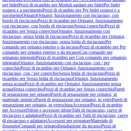
per bidet
Pezzi di ricambio per Moduli sanitari per bidet
Per bidet
sospesi e a pavimento
Pezzi di ricambio per Per bidet sospesi e a
pavimento
Orinatoi
Orinatoi, funzionamento con risciacquo, con
bordo di risciacquo
Pezzi di ricambio per Orinatoi, funzionamento
con risciacquo, con bordo di risciacquo
Senza coperchio
Pezzi di
ricambio per Senza coperchio
Orinatoi, funzionamento con
risciacquo, senza brida di risciacquo
Pezzi di ricambio per Orinatoi,
funzionamento con risciacquo, senza brida di risciacquo
Per
comando per orinatoi esterno o da incasso
Pezzi di ricambio per Per
comando per orinatoi esterno o da incasso
Con comando per
orinatoio integrato
Pezzi di ricambio per Con comando per orinatoio
integrato
Orinatoi, funzionamento con risciacquo, con / per
coperchio
Pezzi di ricambio per Orinatoi, funzionamento con
risciacquo, con / per coperchio
Senza brida di risciacquo
Pezzi di
ricambio per Senza brida di risciacquo
Orinatoi, funzionamento
senza acqua
Pezzi di ricambio per Orinatoi, funzionamento senza
acqua
Senza coperchio
Pezzi di ricambio per Senza coperchio
Pareti
di separazione per orinatoi
Pareti di separazione per orinatoi, in
materiale sintetico
Pareti di separazione per orinatoi, in vetro
Pareti di
separazione per orinatoi, in vetrochina
Accessori
Pezzi di ricambio
per Accessori
Sifoni e accessori sifone
Tubi di risciacquo, curve di
risciacquo e adattatori
Pezzi di ricambio per Tubi di risciacquo, curve
di risciacquo e adattatori
Accessori per erogatore
Materiale di
fissaggio
Comandi per orinatoi
Installazione da incasso
Pezzi di