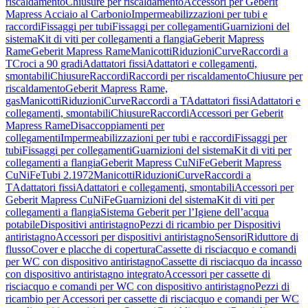
riscaldamento
Chiusure per riscaldamento
Accessori per Geberit
Mapress Acciaio al Carbonio
Impermeabilizzazioni per tubi e
raccordi
Fissaggi per tubi
Fissaggi per collegamenti
Guarnizioni del
sistema
Kit di viti per collegamenti a flangia
Geberit Mapress
Rame
Geberit Mapress Rame
Manicotti
Riduzioni
Curve
Raccordi a
T
Croci a 90 gradi
Adattatori fissi
Adattatori e collegamenti,
smontabili
Chiusure
Raccordi
Raccordi per riscaldamento
Chiusure per
riscaldamento
Geberit Mapress Rame,
gas
Manicotti
Riduzioni
Curve
Raccordi a T
Adattatori fissi
Adattatori e
collegamenti, smontabili
Chiusure
Raccordi
Accessori per Geberit
Mapress Rame
Disaccoppiamenti per
collegamenti
Impermeabilizzazioni per tubi e raccordi
Fissaggi per
tubi
Fissaggi per collegamenti
Guarnizioni del sistema
Kit di viti per
collegamenti a flangia
Geberit Mapress CuNiFe
Geberit Mapress
CuNiFe
Tubi 2.1972
Manicotti
Riduzioni
Curve
Raccordi a
T
Adattatori fissi
Adattatori e collegamenti, smontabili
Accessori per
Geberit Mapress CuNiFe
Guarnizioni del sistema
Kit di viti per
collegamenti a flangia
Sistema Geberit per l’Igiene dell’acqua
potabile
Dispositivi antiristagno
Pezzi di ricambio per Dispositivi
antiristagno
Accessori per dispositivi antiristagno
Sensori
Riduttore di
flusso
Cover e placche di copertura
Cassette di risciacquo e comandi
per WC con dispositivo antiristagno
Cassette di risciacquo da incasso
con dispositivo antiristagno integrato
Accessori per cassette di
risciacquo e comandi per WC con dispositivo antiristagno
Pezzi di
ricambio per Accessori per cassette di risciacquo e comandi per WC