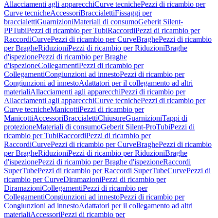
Allacciamenti agli apparecchi
Curve tecniche
Pezzi di ricambio per
Curve tecniche
Accessori
Braccialetti
Fissaggi per
braccialetti
Guarnizioni
Materiali di consumo
Geberit Silent-
PP
Tubi
Pezzi di ricambio per Tubi
Raccordi
Pezzi di ricambio per
Raccordi
Curve
Pezzi di ricambio per Curve
Braghe
Pezzi di ricambio
per Braghe
Riduzioni
Pezzi di ricambio per Riduzioni
Braghe
d'ispezione
Pezzi di ricambio per Braghe
d'ispezione
Collegamenti
Pezzi di ricambio per
Collegamenti
Congiunzioni ad innesto
Pezzi di ricambio per
Congiunzioni ad innesto
Adattatori per il collegamento ad altri
materiali
Allacciamenti agli apparecchi
Pezzi di ricambio per
Allacciamenti agli apparecchi
Curve tecniche
Pezzi di ricambio per
Curve tecniche
Manicotti
Pezzi di ricambio per
Manicotti
Accessori
Braccialetti
Chiusure
Guarnizioni
Tappi di
protezione
Materiali di consumo
Geberit Silent-Pro
Tubi
Pezzi di
ricambio per Tubi
Raccordi
Pezzi di ricambio per
Raccordi
Curve
Pezzi di ricambio per Curve
Braghe
Pezzi di ricambio
per Braghe
Riduzioni
Pezzi di ricambio per Riduzioni
Braghe
d'ispezione
Pezzi di ricambio per Braghe d'ispezione
Raccordi
SuperTube
Pezzi di ricambio per Raccordi SuperTube
Curve
Pezzi di
ricambio per Curve
Diramazioni
Pezzi di ricambio per
Diramazioni
Collegamenti
Pezzi di ricambio per
Collegamenti
Congiunzioni ad innesto
Pezzi di ricambio per
Congiunzioni ad innesto
Adattatori per il collegamento ad altri
materiali
Accessori
Pezzi di ricambio per