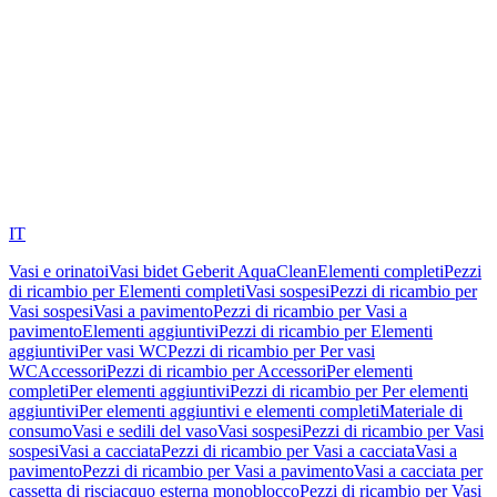
IT
Vasi e orinatoi
Vasi bidet Geberit AquaClean
Elementi completi
Pezzi
di ricambio per Elementi completi
Vasi sospesi
Pezzi di ricambio per
Vasi sospesi
Vasi a pavimento
Pezzi di ricambio per Vasi a
pavimento
Elementi aggiuntivi
Pezzi di ricambio per Elementi
aggiuntivi
Per vasi WC
Pezzi di ricambio per Per vasi
WC
Accessori
Pezzi di ricambio per Accessori
Per elementi
completi
Per elementi aggiuntivi
Pezzi di ricambio per Per elementi
aggiuntivi
Per elementi aggiuntivi e elementi completi
Materiale di
consumo
Vasi e sedili del vaso
Vasi sospesi
Pezzi di ricambio per Vasi
sospesi
Vasi a cacciata
Pezzi di ricambio per Vasi a cacciata
Vasi a
pavimento
Pezzi di ricambio per Vasi a pavimento
Vasi a cacciata per
cassetta di risciacquo esterna monoblocco
Pezzi di ricambio per Vasi