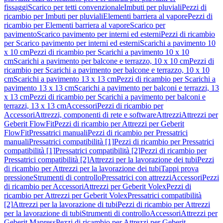
fissaggi
Scarico per tetti convenzionale
Imbuti per pluviali
Pezzi di
ricambio per Imbuti per pluviali
Elementi barriera al vapore
Pezzi di
ricambio per Elementi barriera al vapore
Scarico per
pavimento
Scarico pavimento per interni ed esterni
Pezzi di ricambio
per Scarico pavimento per interni ed esterni
Scarichi a pavimento 10
x 10 cm
Pezzi di ricambio per Scarichi a pavimento 10 x 10
cm
Scarichi a pavimento per balcone e terrazzo, 10 x 10 cm
Pezzi di
ricambio per Scarichi a pavimento per balcone e terrazzo, 10 x 10
cm
Scarichi a pavimento 13 x 13 cm
Pezzi di ricambio per Scarichi a
pavimento 13 x 13 cm
Scarichi a pavimento per balconi e terrazzi, 13
x 13 cm
Pezzi di ricambio per Scarichi a pavimento per balconi e
terrazzi, 13 x 13 cm
Accessori
Pezzi di ricambio per
Accessori
Attrezzi, componenti di rete e software
Attrezzi
Attrezzi per
Geberit FlowFit
Pezzi di ricambio per Attrezzi per Geberit
FlowFit
Pressatrici manuali
Pezzi di ricambio per Pressatrici
manuali
Pressatrici compatibilità [1]
Pezzi di ricambio per Pressatrici
compatibilità [1]
Pressatrici compatibilità [2]
Pezzi di ricambio per
Pressatrici compatibilità [2]
Attrezzi per la lavorazione dei tubi
Pezzi
di ricambio per Attrezzi per la lavorazione dei tubi
Tappi prova
pressione
Strumenti di controllo
Pressatrici con attrezzi
Accessori
Pezzi
di ricambio per Accessori
Attrezzi per Geberit Volex
Pezzi di
ricambio per Attrezzi per Geberit Volex
Pressatrici compatibilità
[2]
Attrezzi per la lavorazione di tubi
Pezzi di ricambio per Attrezzi
per la lavorazione di tubi
Strumenti di controllo
Accessori
Attrezzi per
Geberit Mapress
Pezzi di ricambio per Attrezzi per Geberit