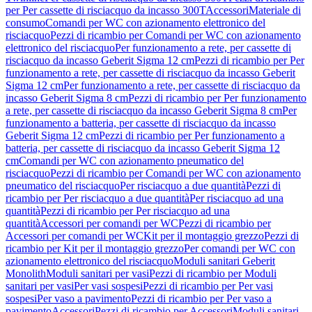
per Per cassette di risciacquo da incasso 300T
Accessori
Materiale di
consumo
Comandi per WC con azionamento elettronico del
risciacquo
Pezzi di ricambio per Comandi per WC con azionamento
elettronico del risciacquo
Per funzionamento a rete, per cassette di
risciacquo da incasso Geberit Sigma 12 cm
Pezzi di ricambio per Per
funzionamento a rete, per cassette di risciacquo da incasso Geberit
Sigma 12 cm
Per funzionamento a rete, per cassette di risciacquo da
incasso Geberit Sigma 8 cm
Pezzi di ricambio per Per funzionamento
a rete, per cassette di risciacquo da incasso Geberit Sigma 8 cm
Per
funzionamento a batteria, per cassette di risciacquo da incasso
Geberit Sigma 12 cm
Pezzi di ricambio per Per funzionamento a
batteria, per cassette di risciacquo da incasso Geberit Sigma 12
cm
Comandi per WC con azionamento pneumatico del
risciacquo
Pezzi di ricambio per Comandi per WC con azionamento
pneumatico del risciacquo
Per risciacquo a due quantità
Pezzi di
ricambio per Per risciacquo a due quantità
Per risciacquo ad una
quantità
Pezzi di ricambio per Per risciacquo ad una
quantità
Accessori per comandi per WC
Pezzi di ricambio per
Accessori per comandi per WC
Kit per il montaggio grezzo
Pezzi di
ricambio per Kit per il montaggio grezzo
Per comandi per WC con
azionamento elettronico del risciacquo
Moduli sanitari Geberit
Monolith
Moduli sanitari per vasi
Pezzi di ricambio per Moduli
sanitari per vasi
Per vasi sospesi
Pezzi di ricambio per Per vasi
sospesi
Per vaso a pavimento
Pezzi di ricambio per Per vaso a
pavimento
Accessori
Pezzi di ricambio per Accessori
Moduli sanitari