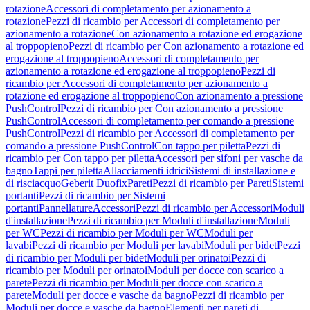
rotazione
Accessori di completamento per azionamento a
rotazione
Pezzi di ricambio per Accessori di completamento per
azionamento a rotazione
Con azionamento a rotazione ed erogazione
al troppopieno
Pezzi di ricambio per Con azionamento a rotazione ed
erogazione al troppopieno
Accessori di completamento per
azionamento a rotazione ed erogazione al troppopieno
Pezzi di
ricambio per Accessori di completamento per azionamento a
rotazione ed erogazione al troppopieno
Con azionamento a pressione
PushControl
Pezzi di ricambio per Con azionamento a pressione
PushControl
Accessori di completamento per comando a pressione
PushControl
Pezzi di ricambio per Accessori di completamento per
comando a pressione PushControl
Con tappo per piletta
Pezzi di
ricambio per Con tappo per piletta
Accessori per sifoni per vasche da
bagno
Tappi per piletta
Allacciamenti idrici
Sistemi di installazione e
di risciacquo
Geberit Duofix
Pareti
Pezzi di ricambio per Pareti
Sistemi
portanti
Pezzi di ricambio per Sistemi
portanti
Pannellature
Accessori
Pezzi di ricambio per Accessori
Moduli
d'installazione
Pezzi di ricambio per Moduli d'installazione
Moduli
per WC
Pezzi di ricambio per Moduli per WC
Moduli per
lavabi
Pezzi di ricambio per Moduli per lavabi
Moduli per bidet
Pezzi
di ricambio per Moduli per bidet
Moduli per orinatoi
Pezzi di
ricambio per Moduli per orinatoi
Moduli per docce con scarico a
parete
Pezzi di ricambio per Moduli per docce con scarico a
parete
Moduli per docce e vasche da bagno
Pezzi di ricambio per
Moduli per docce e vasche da bagno
Elementi per pareti di