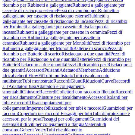
ricambio per Rubinetti a galleggiante
Rubinetti a galleggiante per
cassette di risciacquo esterne
Pezzi di ricambio per Rubinetti a
galleggiante per cassette di risciacquo esterne
Rubinetti a
galleggiante per cassette di risciacquo da incasso
Pezzi di ricambio
per Rubinetti a galleggiante per cassette di risciacquo da
incasso
Rubinetti a galleggiante per cassette in ceramica
Pezzi di
ricambio per Rubinetti a galleggiante per cassette in
ceramica
Rubinetti a galleggiante per Monolith
Pezzi di ricambio per
Rubinetti a galleggiante per Monolith
Batterie di scarico
Pezzi di
ricambio per Batterie di scarico
Risciacquo a due quantità
Pezzi di
ricambio per Risciacquo a due quantità
Batterie
Pezzi di ricambio per
Batterie
Risciacquo a due quantità
Pezzi di ricambio per Risciacquo a
due quantità
Accessori
Pulsanti
Adattatori
Membrane
Adduzione
idrica
Geberit FlowFit
Tubi multistrato
Tubi riscaldamento
multistrato
Tubi monostrato
Raccordi
Giunti
Riduzioni
Curve
Raccordi
a T
Adattatori fissi
Adattatori e collegamenti,
smontabili
Chiusure
Raccordi
Collettori con raccordo filettato
Raccordi
per riscaldamento
Chiusure per riscaldamento
Accessori
Isolanti per
tubi e raccordi
Disaccoppiamenti per
collegamenti
Impermeabilizzazioni per tubi e raccordi
Guarnizioni per
raccordi
Copertura per raccordi
Fissaggi per tubi
Tubi di protezione e
accessori per la posa
Fissaggi per collegamenti
Guarnizioni del
sistema
Kit di viti per collegamenti a flangia
Materiali di
consumo
Geberit Volex
Tubi riscaldamento