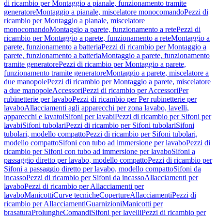
di ricambio per Montaggio a pianale, funzionamento tramite
generatore
Montaggio a pianale, miscelatore monocomando
Pezzi di
ricambio per Montaggio a pianale, miscelatore
monocomando
Montaggio a parete, funzionamento a rete
Pezzi di
ricambio per Montaggio a parete, funzionamento a rete
Montaggio a
parete, funzionamento a batteria
Pezzi di ricambio per Montaggio a
parete, funzionamento a batteria
Montaggio a parete, funzionamento
tramite generatore
Pezzi di ricambio per Montaggio a parete,
funzionamento tramite generatore
Montaggio a parete, miscelatore a
due manopole
Pezzi di ricambio per Montaggio a parete, miscelatore
a due manopole
Accessori
Pezzi di ricambio per Accessori
Per
rubinetterie per lavabo
Pezzi di ricambio per Per rubinetterie per
lavabo
Allacciamenti agli apparecchi per zona lavabo, lavelli,
apparecchi e lavatoi
Sifoni per lavabi
Pezzi di ricambio per Sifoni per
lavabi
Sifoni tubolari
Pezzi di ricambio per Sifoni tubolari
Sifoni
tubolari, modello compatto
Pezzi di ricambio per Sifoni tubolari,
modello compatto
Sifoni con tubo ad immersione per lavabo
Pezzi di
ricambio per Sifoni con tubo ad immersione per lavabo
Sifoni a
passaggio diretto per lavabo, modello compatto
Pezzi di ricambio per
Sifoni a passaggio diretto per lavabo, modello compatto
Sifoni da
incasso
Pezzi di ricambio per Sifoni da incasso
Allacciamenti per
lavabo
Pezzi di ricambio per Allacciamenti per
lavabo
Manicotti
Curve tecniche
Coperture
Allacciamenti
Pezzi di
ricambio per Allacciamenti
Guarnizioni
Manicotti per
brasatura
Prolunghe
Comandi
Sifoni per lavelli
Pezzi di ricambio per