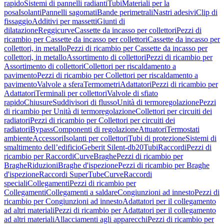
rapido
Sistemi di pannelli radianti
Tubi
Materiali per la
posa
Isolanti
Pannelli sagomati
Bande perimetrali
Nastri adesivi
Clip di
fissaggio
Additivi per massetti
Giunti di
dilatazione
Reggicurve
Cassette da incasso per collettori
Pezzi di
ricambio per Cassette da incasso per collettori
Cassette da incasso per
collettori, in metallo
Pezzi di ricambio per Cassette da incasso per
collettori, in metallo
Assortimento di collettori
Pezzi di ricambio per
Assortimento di collettori
Collettori per riscaldamento a
pavimento
Pezzi di ricambio per Collettori per riscaldamento a
pavimento
Valvole a sfera
Termometri
Adattatori
Pezzi di ricambio per
Adattatori
Terminali per collettori
Valvole di sfiato
rapido
Chiusure
Suddivisori di flusso
Unità di termoregolazione
Pezzi
di ricambio per Unità di termoregolazione
Collettori per circuiti dei
radiatori
Pezzi di ricambio per Collettori per circuiti dei
radiatori
Bypass
Componenti di regolazione
Attuatori
Termostati
ambiente
Accessori
Isolanti per collettori
Tubi di protezione
Sistemi di
smaltimento dell’edificio
Geberit Silent-db20
Tubi
Raccordi
Pezzi di
ricambio per Raccordi
Curve
Braghe
Pezzi di ricambio per
Braghe
Riduzioni
Braghe d'ispezione
Pezzi di ricambio per Braghe
d'ispezione
Raccordi SuperTube
Curve
Raccordi
speciali
Collegamenti
Pezzi di ricambio per
Collegamenti
Collegamenti a saldare
Congiunzioni ad innesto
Pezzi di
ricambio per Congiunzioni ad innesto
Adattatori per il collegamento
ad altri materiali
Pezzi di ricambio per Adattatori per il collegamento
ad altri materiali
Allacciamenti agli apparecchi
Pezzi di ricambio per