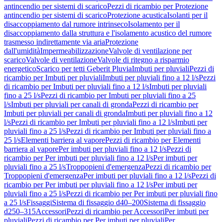
antincendio per sistemi di scarico
Pezzi di ricambio per Protezione
antincendio per sistemi di scarico
Protezione acustica
Isolanti per il
disaccoppiamento dal rumore intrinseco
Isolamento per il
disaccoppiamento dalla struttura e l'isolamento acustico del rumore
trasmesso indirettamente via aria
Protezione
dall'umidità
Impermeabilizzazione
Valvole di ventilazione per
scarico
Valvole di ventilazione
Valvole di ritegno a risparmio
energetico
Scarico per tetti Geberit Pluvia
Imbuti per pluviali
Pezzi di
ricambio per Imbuti per pluviali
Imbuti per pluviali fino a 12 l/s
Pezzi
di ricambio per Imbuti per pluviali fino a 12 l/s
Imbuti per pluviali
fino a 25 l/s
Pezzi di ricambio per Imbuti per pluviali fino a 25
l/s
Imbuti per pluviali per canali di gronda
Pezzi di ricambio per
Imbuti per pluviali per canali di gronda
Imbuti per pluviali fino a 12
l/s
Pezzi di ricambio per Imbuti per pluviali fino a 12 l/s
Imbuti per
pluviali fino a 25 l/s
Pezzi di ricambio per Imbuti per pluviali fino a
25 l/s
Elementi barriera al vapore
Pezzi di ricambio per Elementi
barriera al vapore
Per imbuti per pluviali fino a 12 l/s
Pezzi di
ricambio per Per imbuti per pluviali fino a 12 l/s
Per imbuti per
pluviali fino a 25 l/s
Troppopieni d'emergenza
Pezzi di ricambio per
Troppopieni d'emergenza
Per imbuti per pluviali fino a 12 l/s
Pezzi di
ricambio per Per imbuti per pluviali fino a 12 l/s
Per imbuti per
pluviali fino a 25 l/s
Pezzi di ricambio per Per imbuti per pluviali fino
a 25 l/s
Fissaggi
Sistema di fissaggio d40–200
Sistema di fissaggio
d250–315
Accessori
Pezzi di ricambio per Accessori
Per imbuti per
pluviali
Pezzi di ricambio per Per imbuti per pluviali
Per