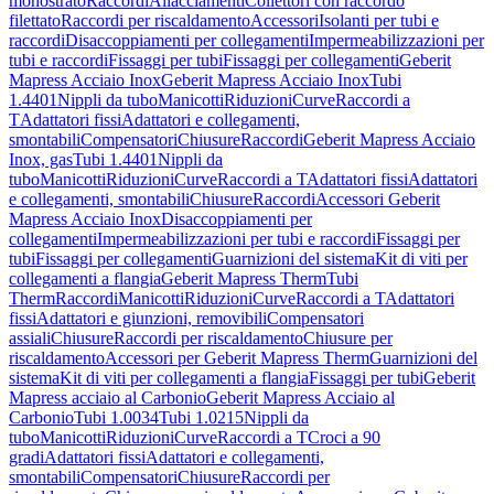
monostrato
Raccordi
Allacciamenti
Collettori con raccordo
filettato
Raccordi per riscaldamento
Accessori
Isolanti per tubi e
raccordi
Disaccoppiamenti per collegamenti
Impermeabilizzazioni per
tubi e raccordi
Fissaggi per tubi
Fissaggi per collegamenti
Geberit
Mapress Acciaio Inox
Geberit Mapress Acciaio Inox
Tubi
1.4401
Nippli da tubo
Manicotti
Riduzioni
Curve
Raccordi a
T
Adattatori fissi
Adattatori e collegamenti,
smontabili
Compensatori
Chiusure
Raccordi
Geberit Mapress Acciaio
Inox, gas
Tubi 1.4401
Nippli da
tubo
Manicotti
Riduzioni
Curve
Raccordi a T
Adattatori fissi
Adattatori
e collegamenti, smontabili
Chiusure
Raccordi
Accessori Geberit
Mapress Acciaio Inox
Disaccoppiamenti per
collegamenti
Impermeabilizzazioni per tubi e raccordi
Fissaggi per
tubi
Fissaggi per collegamenti
Guarnizioni del sistema
Kit di viti per
collegamenti a flangia
Geberit Mapress Therm
Tubi
Therm
Raccordi
Manicotti
Riduzioni
Curve
Raccordi a T
Adattatori
fissi
Adattatori e giunzioni, removibili
Compensatori
assiali
Chiusure
Raccordi per riscaldamento
Chiusure per
riscaldamento
Accessori per Geberit Mapress Therm
Guarnizioni del
sistema
Kit di viti per collegamenti a flangia
Fissaggi per tubi
Geberit
Mapress acciaio al Carbonio
Geberit Mapress Acciaio al
Carbonio
Tubi 1.0034
Tubi 1.0215
Nippli da
tubo
Manicotti
Riduzioni
Curve
Raccordi a T
Croci a 90
gradi
Adattatori fissi
Adattatori e collegamenti,
smontabili
Compensatori
Chiusure
Raccordi per