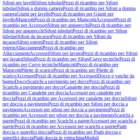
Sifoni per lavelli
Sifoni tubolari
Pezzi di ricambio per Sifoni
tubolari
Sifoni a doppia camera
Pezzi di ricambio per Sifoni a doppia
camera
Giunti per lavello
Pezzi di ricambio per Giunti per
lavello
Manicotti
Pezzi di ricambio per Manicotti
Accessori
Pezzi di
ricambio per Accessori
Sifoni per apparecchi
Pezzi di ricambio per
Sifoni per apparecchi
Sifoni tubolari
Pezzi di ricambio per Sifoni
tubolari
Sifoni da incasso
Pezzi di ricambio per Sifoni da
incasso
Sifoni esterni
Pezzi di ricambio per Sifoni
esterni
Allacciamenti
Pezzi di ricambio per
Allacciamenti
Accessori
Sifoni per lavatoi
Pezzi di ricambio per Sifoni
per lavatoi
Sifoni
Pezzi di ricambio per Sifoni
Curve tecniche
Pezzi di
ricambio per Curve tecniche
Manicotti
Pezzi di ricambio per
Manicotti
Pilette di scarico
Pezzi di ricambio per Pilette di
scarico
Accessori
Pezzi di ricambio per Accessori
Docce e vasche da
bagno
Docce
Scarichi a pavimento per docce
Pezzi di ricambio per
Scarichi a pavimento per docce
Canalette per doccia
Pezzi di
ricambio per Canalette per doccia
Accessori per canalette per
doccia
Pezzi di ricambio per Accessori per canalette per doccia
Sifoni
per doccia a pavimento
Pezzi di ricambio per Sifoni per doccia a
pavimento
Accessori per sifoni per doccia a pavimento
Pezzi di
ricambio per Accessori per sifoni per doccia a pavimento
Scarichi a
parete
Pezzi di ricambio per Scarichi a parete
Accessori per scarichi a
parete
Pezzi di ricambio per Accessori per scarichi a parete
Piatti
doccia e superfici doccia
Pezzi di ricambio per Piatti doccia e
superfici doccia
Piatti doccia in vetrochina
Moduli