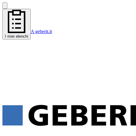
A geberit.it
I miei elenchi