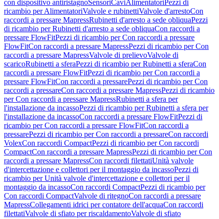
con dispositivo antiristagno
Sensori
Cavi
Alimentatori
Pezzi di
ricambio per Alimentatori
Valvole e rubinetti
Valvole d'arresto
Con
raccordi a pressare Mapress
Rubinetti d'arresto a sede obliqua
Pezzi
di ricambio per Rubinetti d'arresto a sede obliqua
Con raccordi a
pressare FlowFit
Pezzi di ricambio per Con raccordi a pressare
FlowFit
Con raccordi a pressare Mapress
Pezzi di ricambio per Con
raccordi a pressare Mapress
Valvole di prelievo
Valvole di
scarico
Rubinetti a sfera
Pezzi di ricambio per Rubinetti a sfera
Con
raccordi a pressare FlowFit
Pezzi di ricambio per Con raccordi a
pressare FlowFit
Con raccordi a pressare
Pezzi di ricambio per Con
raccordi a pressare
Con raccordi a pressare Mapress
Pezzi di ricambio
per Con raccordi a pressare Mapress
Rubinetti a sfera per
l'installazione da incasso
Pezzi di ricambio per Rubinetti a sfera per
l'installazione da incasso
Con raccordi a pressare FlowFit
Pezzi di
ricambio per Con raccordi a pressare FlowFit
Con raccordi a
pressare
Pezzi di ricambio per Con raccordi a pressare
Con raccordi
Volex
Con raccordi Compact
Pezzi di ricambio per Con raccordi
Compact
Con raccordi a pressare Mapress
Pezzi di ricambio per Con
raccordi a pressare Mapress
Con raccordi filettati
Unità valvole
d'intercettazione e collettori per il montaggio da incasso
Pezzi di
ricambio per Unità valvole d'intercettazione e collettori per il
montaggio da incasso
Con raccordi Compact
Pezzi di ricambio per
Con raccordi Compact
Valvole di ritegno
Con raccordi a pressare
Mapress
Collegamenti idrici per contatore dell'acqua
Con raccordi
filettati
Valvole di sfiato per riscaldamento
Valvole di sfiato