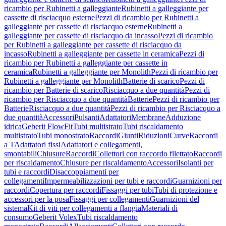
ricambio per Rubinetti a galleggiante
Rubinetti a galleggiante per
cassette di risciacquo esterne
Pezzi di ricambio per Rubinetti a
galleggiante per cassette di risciacquo esterne
Rubinetti a
galleggiante per cassette di risciacquo da incasso
Pezzi di ricambio
per Rubinetti a galleggiante per cassette di risciacquo da
incasso
Rubinetti a galleggiante per cassette in ceramica
Pezzi di
ricambio per Rubinetti a galleggiante per cassette in
ceramica
Rubinetti a galleggiante per Monolith
Pezzi di ricambio per
Rubinetti a galleggiante per Monolith
Batterie di scarico
Pezzi di
ricambio per Batterie di scarico
Risciacquo a due quantità
Pezzi di
ricambio per Risciacquo a due quantità
Batterie
Pezzi di ricambio per
Batterie
Risciacquo a due quantità
Pezzi di ricambio per Risciacquo a
due quantità
Accessori
Pulsanti
Adattatori
Membrane
Adduzione
idrica
Geberit FlowFit
Tubi multistrato
Tubi riscaldamento
multistrato
Tubi monostrato
Raccordi
Giunti
Riduzioni
Curve
Raccordi
a T
Adattatori fissi
Adattatori e collegamenti,
smontabili
Chiusure
Raccordi
Collettori con raccordo filettato
Raccordi
per riscaldamento
Chiusure per riscaldamento
Accessori
Isolanti per
tubi e raccordi
Disaccoppiamenti per
collegamenti
Impermeabilizzazioni per tubi e raccordi
Guarnizioni per
raccordi
Copertura per raccordi
Fissaggi per tubi
Tubi di protezione e
accessori per la posa
Fissaggi per collegamenti
Guarnizioni del
sistema
Kit di viti per collegamenti a flangia
Materiali di
consumo
Geberit Volex
Tubi riscaldamento