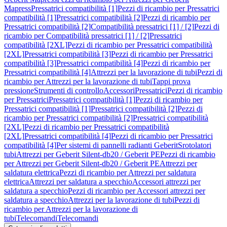
Mapress
Pressatrici compatibilità [1]
Pezzi di ricambio per Pressatrici
compatibilità [1]
Pressatrici compatibilità [2]
Pezzi di ricambio per
Pressatrici compatibilità [2]
Compatibilità pressatrici [1] / [2]
Pezzi di
ricambio per Compatibilità pressatrici [1] / [2]
Pressatrici
compatibilità [2XL]
Pezzi di ricambio per Pressatrici compatibilità
[2XL]
Pressatrici compatibilità [3]
Pezzi di ricambio per Pressatrici
compatibilità [3]
Pressatrici compatibilità [4]
Pezzi di ricambio per
Pressatrici compatibilità [4]
Attrezzi per la lavorazione di tubi
Pezzi di
ricambio per Attrezzi per la lavorazione di tubi
Tappi prova
pressione
Strumenti di controllo
Accessori
Pressatrici
Pezzi di ricambio
per Pressatrici
Pressatrici compatibilità [1]
Pezzi di ricambio per
Pressatrici compatibilità [1]
Pressatrici compatibilità [2]
Pezzi di
ricambio per Pressatrici compatibilità [2]
Pressatrici compatibilità
[2XL]
Pezzi di ricambio per Pressatrici compatibilità
[2XL]
Pressatrici compatibilità [4]
Pezzi di ricambio per Pressatrici
compatibilità [4]
Per sistemi di pannelli radianti Geberit
Srotolatori
tubi
Attrezzi per Geberit Silent-db20 / Geberit PE
Pezzi di ricambio
per Attrezzi per Geberit Silent-db20 / Geberit PE
Attrezzi per
saldatura elettrica
Pezzi di ricambio per Attrezzi per saldatura
elettrica
Attrezzi per saldatura a specchio
Accessori attrezzi per
saldatura a specchio
Pezzi di ricambio per Accessori attrezzi per
saldatura a specchio
Attrezzi per la lavorazione di tubi
Pezzi di
ricambio per Attrezzi per la lavorazione di
tubi
Telecomandi
Telecomandi