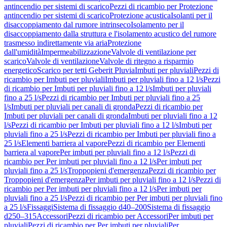
antincendio per sistemi di scarico
Pezzi di ricambio per Protezione
antincendio per sistemi di scarico
Protezione acustica
Isolanti per il
disaccoppiamento dal rumore intrinseco
Isolamento per il
disaccoppiamento dalla struttura e l'isolamento acustico del rumore
trasmesso indirettamente via aria
Protezione
dall'umidità
Impermeabilizzazione
Valvole di ventilazione per
scarico
Valvole di ventilazione
Valvole di ritegno a risparmio
energetico
Scarico per tetti Geberit Pluvia
Imbuti per pluviali
Pezzi di
ricambio per Imbuti per pluviali
Imbuti per pluviali fino a 12 l/s
Pezzi
di ricambio per Imbuti per pluviali fino a 12 l/s
Imbuti per pluviali
fino a 25 l/s
Pezzi di ricambio per Imbuti per pluviali fino a 25
l/s
Imbuti per pluviali per canali di gronda
Pezzi di ricambio per
Imbuti per pluviali per canali di gronda
Imbuti per pluviali fino a 12
l/s
Pezzi di ricambio per Imbuti per pluviali fino a 12 l/s
Imbuti per
pluviali fino a 25 l/s
Pezzi di ricambio per Imbuti per pluviali fino a
25 l/s
Elementi barriera al vapore
Pezzi di ricambio per Elementi
barriera al vapore
Per imbuti per pluviali fino a 12 l/s
Pezzi di
ricambio per Per imbuti per pluviali fino a 12 l/s
Per imbuti per
pluviali fino a 25 l/s
Troppopieni d'emergenza
Pezzi di ricambio per
Troppopieni d'emergenza
Per imbuti per pluviali fino a 12 l/s
Pezzi di
ricambio per Per imbuti per pluviali fino a 12 l/s
Per imbuti per
pluviali fino a 25 l/s
Pezzi di ricambio per Per imbuti per pluviali fino
a 25 l/s
Fissaggi
Sistema di fissaggio d40–200
Sistema di fissaggio
d250–315
Accessori
Pezzi di ricambio per Accessori
Per imbuti per
pluviali
Pezzi di ricambio per Per imbuti per pluviali
Per