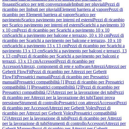
fissaggi
Scarico per tetti convenzionale
Imbuti per pluviali
Pezzi di
ricambio per Imbuti per pluviali
Elementi barriera al vapore
Pezzi di
ricambio per Elementi barriera al vapore
Scarico per
pavimento
Scarico pavimento per interni ed esterni
Pezzi di ricambio
per Scarico pavimento per interni ed esterni
Scarichi a pavimento 10
x 10 cm
Pezzi di ricambio per Scarichi a pavimento 10 x 10
cm
Scarichi a pavimento per balcone e terrazzo, 10 x 10 cm
Pezzi di
ricambio per Scarichi a pavimento per balcone e terrazzo, 10 x 10
cm
Scarichi a pavimento 13 x 13 cm
Pezzi di ricambio per Scarichi a
pavimento 13 x 13 cm
Scarichi a pavimento per balconi e terrazzi, 13
x 13 cm
Pezzi di ricambio per Scarichi a pavimento per balconi e
terrazzi, 13 x 13 cm
Accessori
Pezzi di ricambio per
Accessori
Attrezzi, componenti di rete e software
Attrezzi
Attrezzi per
Geberit FlowFit
Pezzi di ricambio per Attrezzi per Geberit
FlowFit
Pressatrici manuali
Pezzi di ricambio per Pressatrici
manuali
Pressatrici compatibilità [1]
Pezzi di ricambio per Pressatrici
compatibilità [1]
Pressatrici compatibilità [2]
Pezzi di ricambio per
Pressatrici compatibilità [2]
Attrezzi per la lavorazione dei tubi
Pezzi
di ricambio per Attrezzi per la lavorazione dei tubi
Tappi prova
pressione
Strumenti di controllo
Pressatrici con attrezzi
Accessori
Pezzi
di ricambio per Accessori
Attrezzi per Geberit Volex
Pezzi di
ricambio per Attrezzi per Geberit Volex
Pressatrici compatibilità
[2]
Attrezzi per la lavorazione di tubi
Pezzi di ricambio per Attrezzi
per la lavorazione di tubi
Strumenti di controllo
Accessori
Attrezzi per
Geberit Mapress
Pezzi di ricambio per Attrezzi per Geberit