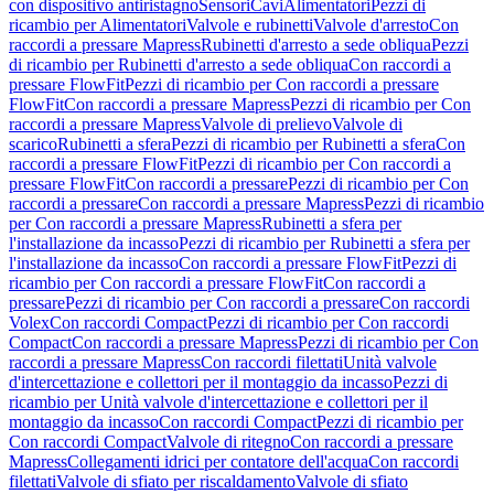
con dispositivo antiristagno
Sensori
Cavi
Alimentatori
Pezzi di
ricambio per Alimentatori
Valvole e rubinetti
Valvole d'arresto
Con
raccordi a pressare Mapress
Rubinetti d'arresto a sede obliqua
Pezzi
di ricambio per Rubinetti d'arresto a sede obliqua
Con raccordi a
pressare FlowFit
Pezzi di ricambio per Con raccordi a pressare
FlowFit
Con raccordi a pressare Mapress
Pezzi di ricambio per Con
raccordi a pressare Mapress
Valvole di prelievo
Valvole di
scarico
Rubinetti a sfera
Pezzi di ricambio per Rubinetti a sfera
Con
raccordi a pressare FlowFit
Pezzi di ricambio per Con raccordi a
pressare FlowFit
Con raccordi a pressare
Pezzi di ricambio per Con
raccordi a pressare
Con raccordi a pressare Mapress
Pezzi di ricambio
per Con raccordi a pressare Mapress
Rubinetti a sfera per
l'installazione da incasso
Pezzi di ricambio per Rubinetti a sfera per
l'installazione da incasso
Con raccordi a pressare FlowFit
Pezzi di
ricambio per Con raccordi a pressare FlowFit
Con raccordi a
pressare
Pezzi di ricambio per Con raccordi a pressare
Con raccordi
Volex
Con raccordi Compact
Pezzi di ricambio per Con raccordi
Compact
Con raccordi a pressare Mapress
Pezzi di ricambio per Con
raccordi a pressare Mapress
Con raccordi filettati
Unità valvole
d'intercettazione e collettori per il montaggio da incasso
Pezzi di
ricambio per Unità valvole d'intercettazione e collettori per il
montaggio da incasso
Con raccordi Compact
Pezzi di ricambio per
Con raccordi Compact
Valvole di ritegno
Con raccordi a pressare
Mapress
Collegamenti idrici per contatore dell'acqua
Con raccordi
filettati
Valvole di sfiato per riscaldamento
Valvole di sfiato