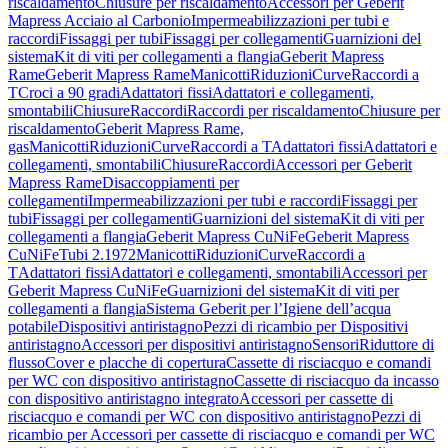
riscaldamento
Chiusure per riscaldamento
Accessori per Geberit
Mapress Acciaio al Carbonio
Impermeabilizzazioni per tubi e
raccordi
Fissaggi per tubi
Fissaggi per collegamenti
Guarnizioni del
sistema
Kit di viti per collegamenti a flangia
Geberit Mapress
Rame
Geberit Mapress Rame
Manicotti
Riduzioni
Curve
Raccordi a
T
Croci a 90 gradi
Adattatori fissi
Adattatori e collegamenti,
smontabili
Chiusure
Raccordi
Raccordi per riscaldamento
Chiusure per
riscaldamento
Geberit Mapress Rame,
gas
Manicotti
Riduzioni
Curve
Raccordi a T
Adattatori fissi
Adattatori e
collegamenti, smontabili
Chiusure
Raccordi
Accessori per Geberit
Mapress Rame
Disaccoppiamenti per
collegamenti
Impermeabilizzazioni per tubi e raccordi
Fissaggi per
tubi
Fissaggi per collegamenti
Guarnizioni del sistema
Kit di viti per
collegamenti a flangia
Geberit Mapress CuNiFe
Geberit Mapress
CuNiFe
Tubi 2.1972
Manicotti
Riduzioni
Curve
Raccordi a
T
Adattatori fissi
Adattatori e collegamenti, smontabili
Accessori per
Geberit Mapress CuNiFe
Guarnizioni del sistema
Kit di viti per
collegamenti a flangia
Sistema Geberit per l’Igiene dell’acqua
potabile
Dispositivi antiristagno
Pezzi di ricambio per Dispositivi
antiristagno
Accessori per dispositivi antiristagno
Sensori
Riduttore di
flusso
Cover e placche di copertura
Cassette di risciacquo e comandi
per WC con dispositivo antiristagno
Cassette di risciacquo da incasso
con dispositivo antiristagno integrato
Accessori per cassette di
risciacquo e comandi per WC con dispositivo antiristagno
Pezzi di
ricambio per Accessori per cassette di risciacquo e comandi per WC