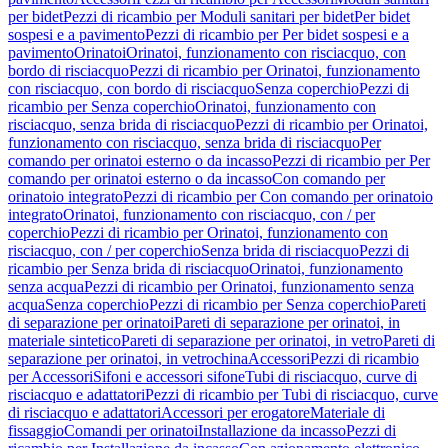
per bidet
Pezzi di ricambio per Moduli sanitari per bidet
Per bidet
sospesi e a pavimento
Pezzi di ricambio per Per bidet sospesi e a
pavimento
Orinatoi
Orinatoi, funzionamento con risciacquo, con
bordo di risciacquo
Pezzi di ricambio per Orinatoi, funzionamento
con risciacquo, con bordo di risciacquo
Senza coperchio
Pezzi di
ricambio per Senza coperchio
Orinatoi, funzionamento con
risciacquo, senza brida di risciacquo
Pezzi di ricambio per Orinatoi,
funzionamento con risciacquo, senza brida di risciacquo
Per
comando per orinatoi esterno o da incasso
Pezzi di ricambio per Per
comando per orinatoi esterno o da incasso
Con comando per
orinatoio integrato
Pezzi di ricambio per Con comando per orinatoio
integrato
Orinatoi, funzionamento con risciacquo, con / per
coperchio
Pezzi di ricambio per Orinatoi, funzionamento con
risciacquo, con / per coperchio
Senza brida di risciacquo
Pezzi di
ricambio per Senza brida di risciacquo
Orinatoi, funzionamento
senza acqua
Pezzi di ricambio per Orinatoi, funzionamento senza
acqua
Senza coperchio
Pezzi di ricambio per Senza coperchio
Pareti
di separazione per orinatoi
Pareti di separazione per orinatoi, in
materiale sintetico
Pareti di separazione per orinatoi, in vetro
Pareti di
separazione per orinatoi, in vetrochina
Accessori
Pezzi di ricambio
per Accessori
Sifoni e accessori sifone
Tubi di risciacquo, curve di
risciacquo e adattatori
Pezzi di ricambio per Tubi di risciacquo, curve
di risciacquo e adattatori
Accessori per erogatore
Materiale di
fissaggio
Comandi per orinatoi
Installazione da incasso
Pezzi di