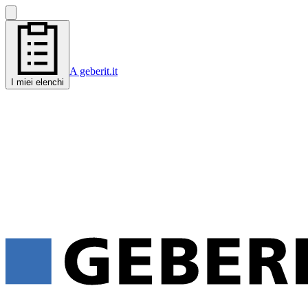
A geberit.it
I miei elenchi