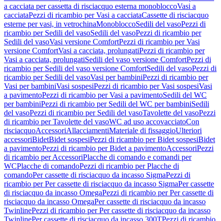
a cacciata per cassetta di risciacquo esterna monoblocco
Vasi a
cacciata
Pezzi di ricambio per Vasi a cacciata
Cassette di risciacquo
esterne per vasi, in vetrochina
Monoblocco
Sedili del vaso
Pezzi di
ricambio per Sedili del vaso
Sedili del vaso
Pezzi di ricambio per
Sedili del vaso
Vasi versione Comfort
Pezzi di ricambio per Vasi
versione Comfort
Vasi a cacciata, prolungati
Pezzi di ricambio per
Vasi a cacciata, prolungati
Sedili del vaso versione Comfort
Pezzi di
ricambio per Sedili del vaso versione Comfort
Sedili del vaso
Pezzi di
ricambio per Sedili del vaso
Vasi per bambini
Pezzi di ricambio per
Vasi per bambini
Vasi sospesi
Pezzi di ricambio per Vasi sospesi
Vasi
a pavimento
Pezzi di ricambio per Vasi a pavimento
Sedili del WC
per bambini
Pezzi di ricambio per Sedili del WC per bambini
Sedili
del vaso
Pezzi di ricambio per Sedili del vaso
Tavolette del vaso
Pezzi
di ricambio per Tavolette del vaso
WC ad uso accovacciato
Con
risciacquo
Accessori
Allacciamenti
Materiale di fissaggio
Ulteriori
accessori
Bidet
Bidet sospesi
Pezzi di ricambio per Bidet sospesi
Bidet
a pavimento
Pezzi di ricambio per Bidet a pavimento
Accessori
Pezzi
di ricambio per Accessori
Placche di comando e comandi per
WC
Placche di comando
Pezzi di ricambio per Placche di
comando
Per cassette di risciacquo da incasso Sigma
Pezzi di
ricambio per Per cassette di risciacquo da incasso Sigma
Per cassette
di risciacquo da incasso Omega
Pezzi di ricambio per Per cassette di
risciacquo da incasso Omega
Per cassette di risciacquo da incasso
Twinline
Pezzi di ricambio per Per cassette di risciacquo da incasso
Twinline
Per cassette di risciacquo da incasso 300T
Pezzi di ricambio