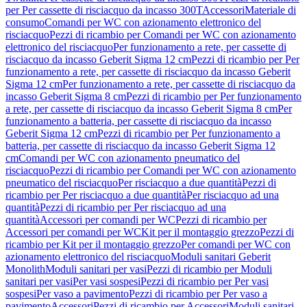
per Per cassette di risciacquo da incasso 300T
Accessori
Materiale di
consumo
Comandi per WC con azionamento elettronico del
risciacquo
Pezzi di ricambio per Comandi per WC con azionamento
elettronico del risciacquo
Per funzionamento a rete, per cassette di
risciacquo da incasso Geberit Sigma 12 cm
Pezzi di ricambio per Per
funzionamento a rete, per cassette di risciacquo da incasso Geberit
Sigma 12 cm
Per funzionamento a rete, per cassette di risciacquo da
incasso Geberit Sigma 8 cm
Pezzi di ricambio per Per funzionamento
a rete, per cassette di risciacquo da incasso Geberit Sigma 8 cm
Per
funzionamento a batteria, per cassette di risciacquo da incasso
Geberit Sigma 12 cm
Pezzi di ricambio per Per funzionamento a
batteria, per cassette di risciacquo da incasso Geberit Sigma 12
cm
Comandi per WC con azionamento pneumatico del
risciacquo
Pezzi di ricambio per Comandi per WC con azionamento
pneumatico del risciacquo
Per risciacquo a due quantità
Pezzi di
ricambio per Per risciacquo a due quantità
Per risciacquo ad una
quantità
Pezzi di ricambio per Per risciacquo ad una
quantità
Accessori per comandi per WC
Pezzi di ricambio per
Accessori per comandi per WC
Kit per il montaggio grezzo
Pezzi di
ricambio per Kit per il montaggio grezzo
Per comandi per WC con
azionamento elettronico del risciacquo
Moduli sanitari Geberit
Monolith
Moduli sanitari per vasi
Pezzi di ricambio per Moduli
sanitari per vasi
Per vasi sospesi
Pezzi di ricambio per Per vasi
sospesi
Per vaso a pavimento
Pezzi di ricambio per Per vaso a
pavimento
Accessori
Pezzi di ricambio per Accessori
Moduli sanitari