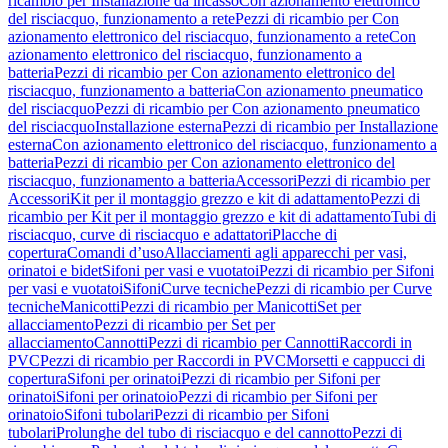
ricambio per Installazione da incasso
Con azionamento elettronico
del risciacquo, funzionamento a rete
Pezzi di ricambio per Con
azionamento elettronico del risciacquo, funzionamento a rete
Con
azionamento elettronico del risciacquo, funzionamento a
batteria
Pezzi di ricambio per Con azionamento elettronico del
risciacquo, funzionamento a batteria
Con azionamento pneumatico
del risciacquo
Pezzi di ricambio per Con azionamento pneumatico
del risciacquo
Installazione esterna
Pezzi di ricambio per Installazione
esterna
Con azionamento elettronico del risciacquo, funzionamento a
batteria
Pezzi di ricambio per Con azionamento elettronico del
risciacquo, funzionamento a batteria
Accessori
Pezzi di ricambio per
Accessori
Kit per il montaggio grezzo e kit di adattamento
Pezzi di
ricambio per Kit per il montaggio grezzo e kit di adattamento
Tubi di
risciacquo, curve di risciacquo e adattatori
Placche di
copertura
Comandi d’uso
Allacciamenti agli apparecchi per vasi,
orinatoi e bidet
Sifoni per vasi e vuotatoi
Pezzi di ricambio per Sifoni
per vasi e vuotatoi
Sifoni
Curve tecniche
Pezzi di ricambio per Curve
tecniche
Manicotti
Pezzi di ricambio per Manicotti
Set per
allacciamento
Pezzi di ricambio per Set per
allacciamento
Cannotti
Pezzi di ricambio per Cannotti
Raccordi in
PVC
Pezzi di ricambio per Raccordi in PVC
Morsetti e cappucci di
copertura
Sifoni per orinatoi
Pezzi di ricambio per Sifoni per
orinatoi
Sifoni per orinatoio
Pezzi di ricambio per Sifoni per
orinatoio
Sifoni tubolari
Pezzi di ricambio per Sifoni
tubolari
Prolunghe del tubo di risciacquo e del cannotto
Pezzi di