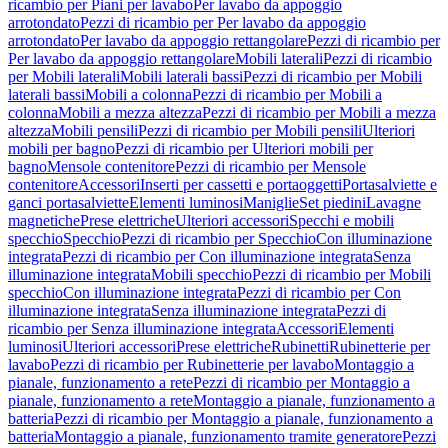
ricambio per Piani per lavabo
Per lavabo da appoggio
arrotondato
Pezzi di ricambio per Per lavabo da appoggio
arrotondato
Per lavabo da appoggio rettangolare
Pezzi di ricambio per
Per lavabo da appoggio rettangolare
Mobili laterali
Pezzi di ricambio
per Mobili laterali
Mobili laterali bassi
Pezzi di ricambio per Mobili
laterali bassi
Mobili a colonna
Pezzi di ricambio per Mobili a
colonna
Mobili a mezza altezza
Pezzi di ricambio per Mobili a mezza
altezza
Mobili pensili
Pezzi di ricambio per Mobili pensili
Ulteriori
mobili per bagno
Pezzi di ricambio per Ulteriori mobili per
bagno
Mensole contenitore
Pezzi di ricambio per Mensole
contenitore
Accessori
Inserti per cassetti e portaoggetti
Portasalviette e
ganci portasalviette
Elementi luminosi
Maniglie
Set piedini
Lavagne
magnetiche
Prese elettriche
Ulteriori accessori
Specchi e mobili
specchio
Specchio
Pezzi di ricambio per Specchio
Con illuminazione
integrata
Pezzi di ricambio per Con illuminazione integrata
Senza
illuminazione integrata
Mobili specchio
Pezzi di ricambio per Mobili
specchio
Con illuminazione integrata
Pezzi di ricambio per Con
illuminazione integrata
Senza illuminazione integrata
Pezzi di
ricambio per Senza illuminazione integrata
Accessori
Elementi
luminosi
Ulteriori accessori
Prese elettriche
Rubinetti
Rubinetterie per
lavabo
Pezzi di ricambio per Rubinetterie per lavabo
Montaggio a
pianale, funzionamento a rete
Pezzi di ricambio per Montaggio a
pianale, funzionamento a rete
Montaggio a pianale, funzionamento a
batteria
Pezzi di ricambio per Montaggio a pianale, funzionamento a
batteria
Montaggio a pianale, funzionamento tramite generatore
Pezzi