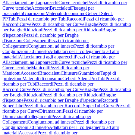
Allacciamenti agli apparecchi
Curve tecniche
Pezzi di ricambio per
Curve tecniche
Accessori
Braccialetti
Fissaggi per
braccialetti
Guarnizioni
Materiali di consumo
Geberit Silent-
PP
Tubi
Pezzi di ricambio per Tubi
Raccordi
Pezzi di ricambio per
Raccordi
Curve
Pezzi di ricambio per Curve
Braghe
Pezzi di ricambio
per Braghe
Riduzioni
Pezzi di ricambio per Riduzioni
Braghe
d'ispezione
Pezzi di ricambio per Braghe
d'ispezione
Collegamenti
Pezzi di ricambio per
Collegamenti
Congiunzioni ad innesto
Pezzi di ricambio per
Congiunzioni ad innesto
Adattatori per il collegamento ad altri
materiali
Allacciamenti agli apparecchi
Pezzi di ricambio per
Allacciamenti agli apparecchi
Curve tecniche
Pezzi di ricambio per
Curve tecniche
Manicotti
Pezzi di ricambio per
Manicotti
Accessori
Braccialetti
Chiusure
Guarnizioni
Tappi di
protezione
Materiali di consumo
Geberit Silent-Pro
Tubi
Pezzi di
ricambio per Tubi
Raccordi
Pezzi di ricambio per
Raccordi
Curve
Pezzi di ricambio per Curve
Braghe
Pezzi di ricambio
per Braghe
Riduzioni
Pezzi di ricambio per Riduzioni
Braghe
d'ispezione
Pezzi di ricambio per Braghe d'ispezione
Raccordi
SuperTube
Pezzi di ricambio per Raccordi SuperTube
Curve
Pezzi di
ricambio per Curve
Diramazioni
Pezzi di ricambio per
Diramazioni
Collegamenti
Pezzi di ricambio per
Collegamenti
Congiunzioni ad innesto
Pezzi di ricambio per
Congiunzioni ad innesto
Adattatori per il collegamento ad altri
materiali
Accessori
Pezzi di ricambio per