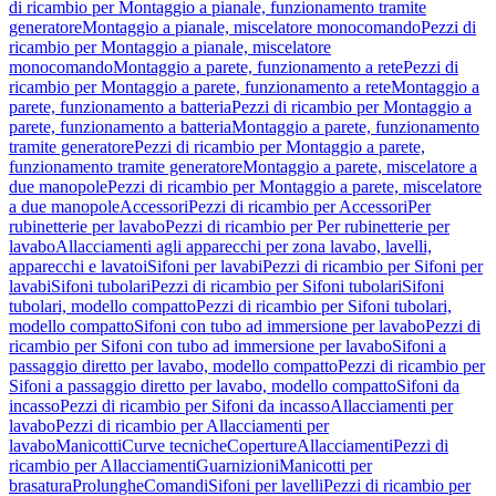
di ricambio per Montaggio a pianale, funzionamento tramite
generatore
Montaggio a pianale, miscelatore monocomando
Pezzi di
ricambio per Montaggio a pianale, miscelatore
monocomando
Montaggio a parete, funzionamento a rete
Pezzi di
ricambio per Montaggio a parete, funzionamento a rete
Montaggio a
parete, funzionamento a batteria
Pezzi di ricambio per Montaggio a
parete, funzionamento a batteria
Montaggio a parete, funzionamento
tramite generatore
Pezzi di ricambio per Montaggio a parete,
funzionamento tramite generatore
Montaggio a parete, miscelatore a
due manopole
Pezzi di ricambio per Montaggio a parete, miscelatore
a due manopole
Accessori
Pezzi di ricambio per Accessori
Per
rubinetterie per lavabo
Pezzi di ricambio per Per rubinetterie per
lavabo
Allacciamenti agli apparecchi per zona lavabo, lavelli,
apparecchi e lavatoi
Sifoni per lavabi
Pezzi di ricambio per Sifoni per
lavabi
Sifoni tubolari
Pezzi di ricambio per Sifoni tubolari
Sifoni
tubolari, modello compatto
Pezzi di ricambio per Sifoni tubolari,
modello compatto
Sifoni con tubo ad immersione per lavabo
Pezzi di
ricambio per Sifoni con tubo ad immersione per lavabo
Sifoni a
passaggio diretto per lavabo, modello compatto
Pezzi di ricambio per
Sifoni a passaggio diretto per lavabo, modello compatto
Sifoni da
incasso
Pezzi di ricambio per Sifoni da incasso
Allacciamenti per
lavabo
Pezzi di ricambio per Allacciamenti per
lavabo
Manicotti
Curve tecniche
Coperture
Allacciamenti
Pezzi di
ricambio per Allacciamenti
Guarnizioni
Manicotti per
brasatura
Prolunghe
Comandi
Sifoni per lavelli
Pezzi di ricambio per