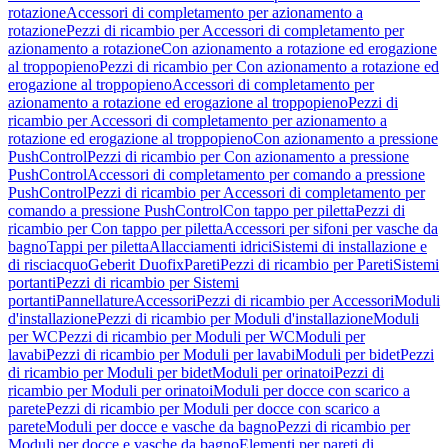
rotazione
Accessori di completamento per azionamento a
rotazione
Pezzi di ricambio per Accessori di completamento per
azionamento a rotazione
Con azionamento a rotazione ed erogazione
al troppopieno
Pezzi di ricambio per Con azionamento a rotazione ed
erogazione al troppopieno
Accessori di completamento per
azionamento a rotazione ed erogazione al troppopieno
Pezzi di
ricambio per Accessori di completamento per azionamento a
rotazione ed erogazione al troppopieno
Con azionamento a pressione
PushControl
Pezzi di ricambio per Con azionamento a pressione
PushControl
Accessori di completamento per comando a pressione
PushControl
Pezzi di ricambio per Accessori di completamento per
comando a pressione PushControl
Con tappo per piletta
Pezzi di
ricambio per Con tappo per piletta
Accessori per sifoni per vasche da
bagno
Tappi per piletta
Allacciamenti idrici
Sistemi di installazione e
di risciacquo
Geberit Duofix
Pareti
Pezzi di ricambio per Pareti
Sistemi
portanti
Pezzi di ricambio per Sistemi
portanti
Pannellature
Accessori
Pezzi di ricambio per Accessori
Moduli
d'installazione
Pezzi di ricambio per Moduli d'installazione
Moduli
per WC
Pezzi di ricambio per Moduli per WC
Moduli per
lavabi
Pezzi di ricambio per Moduli per lavabi
Moduli per bidet
Pezzi
di ricambio per Moduli per bidet
Moduli per orinatoi
Pezzi di
ricambio per Moduli per orinatoi
Moduli per docce con scarico a
parete
Pezzi di ricambio per Moduli per docce con scarico a
parete
Moduli per docce e vasche da bagno
Pezzi di ricambio per
Moduli per docce e vasche da bagno
Elementi per pareti di