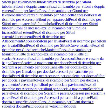
Sifoni per lavelli
Sifoni tubolari
Pezzi di ricambio per Sifoni
tubolari
Sifoni a doppia camera
Pezzi di ricambio per Sifoni a doppia
camera
Giunti per lavello
Pezzi di ricambio per Giunti per
lavello
Manicotti
Pezzi di ricambio per Manicotti
Accessori
Pezzi di
ricambio per Accessori
Sifoni per apparecchi
Pezzi di ricambio per
Sifoni per apparecchi
Sifoni tubolari
Pezzi di ricambio per Sifoni
tubolari
Sifoni da incasso
Pezzi di ricambio per Sifoni da
incasso
Sifoni esterni
Pezzi di ricambio per Sifoni
esterni
Allacciamenti
Pezzi di ricambio per
Allacciamenti
Accessori
Sifoni per lavatoi
Pezzi di ricambio per Sifoni
per lavatoi
Sifoni
Pezzi di ricambio per Sifoni
Curve tecniche
Pezzi di
ricambio per Curve tecniche
Manicotti
Pezzi di ricambio per
Manicotti
Pilette di scarico
Pezzi di ricambio per Pilette di
scarico
Accessori
Pezzi di ricambio per Accessori
Docce e vasche da
bagno
Docce
Scarichi a pavimento per docce
Pezzi di ricambio per
Scarichi a pavimento per docce
Canalette per doccia
Pezzi di
ricambio per Canalette per doccia
Accessori per canalette per
doccia
Pezzi di ricambio per Accessori per canalette per doccia
Sifoni
per doccia a pavimento
Pezzi di ricambio per Sifoni per doccia a
pavimento
Accessori per sifoni per doccia a pavimento
Pezzi di
ricambio per Accessori per sifoni per doccia a pavimento
Scarichi a
parete
Pezzi di ricambio per Scarichi a parete
Accessori per scarichi a
parete
Pezzi di ricambio per Accessori per scarichi a parete
Piatti
doccia e superfici doccia
Pezzi di ricambio per Piatti doccia e
superfici doccia
Piatti doccia in vetrochina
Moduli