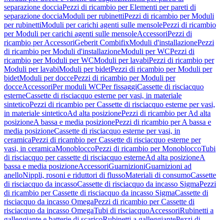
separazione doccia
Pezzi di ricambio per Elementi per pareti di
separazione doccia
Moduli per rubinetti
Pezzi di ricambio per Moduli
per rubinetti
Moduli per carichi agenti sulle mensole
Pezzi di ricambio
per Moduli per carichi agenti sulle mensole
Accessori
Pezzi di
ricambio per Accessori
Geberit Combifix
Moduli d'installazione
Pezzi
di ricambio per Moduli d'installazione
Moduli per WC
Pezzi di
ricambio per Moduli per WC
Moduli per lavabi
Pezzi di ricambio per
Moduli per lavabi
Moduli per bidet
Pezzi di ricambio per Moduli per
bidet
Moduli per docce
Pezzi di ricambio per Moduli per
docce
Accessori
Per moduli WC
Per fissaggi
Cassette di risciacquo
esterne
Cassette di risciacquo esterne per vasi, in materiale
sintetico
Pezzi di ricambio per Cassette di risciacquo esterne per vasi,
in materiale sintetico
Ad alta posizione
Pezzi di ricambio per Ad alta
posizione
A bassa e media posizione
Pezzi di ricambio per A bassa e
media posizione
Cassette di risciacquo esterne per vasi, in
ceramica
Pezzi di ricambio per Cassette di risciacquo esterne per
vasi, in ceramica
Monoblocco
Pezzi di ricambio per Monoblocco
Tubi
di risciacquo per cassette di risciacquo esterne
Ad alta posizione
A
bassa e media posizione
Accessori
Guarnizioni
Guarnizioni ad
anello
Nippli, rosoni e riduttori di flusso
Materiali di consumo
Cassette
di risciacquo da incasso
Cassette di risciacquo da incasso Sigma
Pezzi
di ricambio per Cassette di risciacquo da incasso Sigma
Cassette di
risciacquo da incasso Omega
Pezzi di ricambio per Cassette di
risciacquo da incasso Omega
Tubi di risciacquo
Accessori
Rubinetti a
galleggiante e batterie di scarico
Rubinetti a galleggiante
Pezzi di