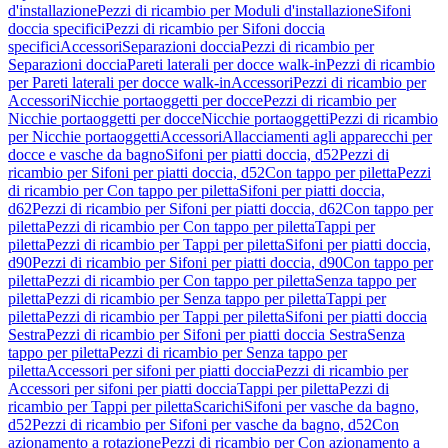
d'installazione
Pezzi di ricambio per Moduli d'installazione
Sifoni
doccia specifici
Pezzi di ricambio per Sifoni doccia
specifici
Accessori
Separazioni doccia
Pezzi di ricambio per
Separazioni doccia
Pareti laterali per docce walk-in
Pezzi di ricambio
per Pareti laterali per docce walk-in
Accessori
Pezzi di ricambio per
Accessori
Nicchie portaoggetti per docce
Pezzi di ricambio per
Nicchie portaoggetti per docce
Nicchie portaoggetti
Pezzi di ricambio
per Nicchie portaoggetti
Accessori
Allacciamenti agli apparecchi per
docce e vasche da bagno
Sifoni per piatti doccia, d52
Pezzi di
ricambio per Sifoni per piatti doccia, d52
Con tappo per piletta
Pezzi
di ricambio per Con tappo per piletta
Sifoni per piatti doccia,
d62
Pezzi di ricambio per Sifoni per piatti doccia, d62
Con tappo per
piletta
Pezzi di ricambio per Con tappo per piletta
Tappi per
piletta
Pezzi di ricambio per Tappi per piletta
Sifoni per piatti doccia,
d90
Pezzi di ricambio per Sifoni per piatti doccia, d90
Con tappo per
piletta
Pezzi di ricambio per Con tappo per piletta
Senza tappo per
piletta
Pezzi di ricambio per Senza tappo per piletta
Tappi per
piletta
Pezzi di ricambio per Tappi per piletta
Sifoni per piatti doccia
Sestra
Pezzi di ricambio per Sifoni per piatti doccia Sestra
Senza
tappo per piletta
Pezzi di ricambio per Senza tappo per
piletta
Accessori per sifoni per piatti doccia
Pezzi di ricambio per
Accessori per sifoni per piatti doccia
Tappi per piletta
Pezzi di
ricambio per Tappi per piletta
Scarichi
Sifoni per vasche da bagno,
d52
Pezzi di ricambio per Sifoni per vasche da bagno, d52
Con
azionamento a rotazione
Pezzi di ricambio per Con azionamento a