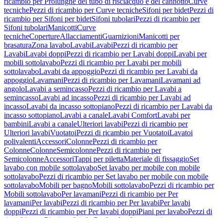
ricambio per Prolunghe del tubo di risciacquo e del cannotto
Curve
tecniche
Pezzi di ricambio per Curve tecniche
Sifoni per bidet
Pezzi di
ricambio per Sifoni per bidet
Sifoni tubolari
Pezzi di ricambio per
Sifoni tubolari
Manicotti
Curve
tecniche
Coperture
Allacciamenti
Guarnizioni
Manicotti per
brasatura
Zona lavabo
Lavabi
Lavabi
Pezzi di ricambio per
Lavabi
Lavabi doppi
Pezzi di ricambio per Lavabi doppi
Lavabi per
mobili sottolavabo
Pezzi di ricambio per Lavabi per mobili
sottolavabo
Lavabi da appoggio
Pezzi di ricambio per Lavabi da
appoggio
Lavamani
Pezzi di ricambio per Lavamani
Lavamani ad
angolo
Lavabi a semincasso
Pezzi di ricambio per Lavabi a
semincasso
Lavabi ad incasso
Pezzi di ricambio per Lavabi ad
incasso
Lavabi da incasso sottopiano
Pezzi di ricambio per Lavabi da
incasso sottopiano
Lavabi a canale
Lavabi Comfort
Lavabi per
bambini
Lavabi a canale
Ulteriori lavabi
Pezzi di ricambio per
Ulteriori lavabi
Vuotatoi
Pezzi di ricambio per Vuotatoi
Lavatoi
polivalenti
Accessori
Colonne
Pezzi di ricambio per
Colonne
Colonne
Semicolonne
Pezzi di ricambio per
Semicolonne
Accessori
Tappi per piletta
Materiale di fissaggio
Set
lavabo con mobile sottolavabo
Set lavabo per mobile con mobile
sottolavabo
Pezzi di ricambio per Set lavabo per mobile con mobile
sottolavabo
Mobili per bagno
Mobili sottolavabo
Pezzi di ricambio per
Mobili sottolavabo
Per lavamani
Pezzi di ricambio per Per
lavamani
Per lavabi
Pezzi di ricambio per Per lavabi
Per lavabi
doppi
Pezzi di ricambio per Per lavabi doppi
Piani per lavabo
Pezzi di