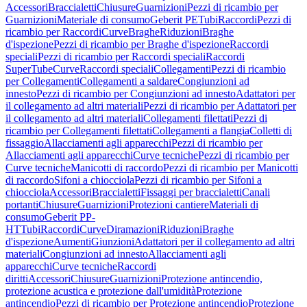
Accessori
Braccialetti
Chiusure
Guarnizioni
Pezzi di ricambio per
Guarnizioni
Materiale di consumo
Geberit PE
Tubi
Raccordi
Pezzi di
ricambio per Raccordi
Curve
Braghe
Riduzioni
Braghe
d'ispezione
Pezzi di ricambio per Braghe d'ispezione
Raccordi
speciali
Pezzi di ricambio per Raccordi speciali
Raccordi
SuperTube
Curve
Raccordi speciali
Collegamenti
Pezzi di ricambio
per Collegamenti
Collegamenti a saldare
Congiunzioni ad
innesto
Pezzi di ricambio per Congiunzioni ad innesto
Adattatori per
il collegamento ad altri materiali
Pezzi di ricambio per Adattatori per
il collegamento ad altri materiali
Collegamenti filettati
Pezzi di
ricambio per Collegamenti filettati
Collegamenti a flangia
Colletti di
fissaggio
Allacciamenti agli apparecchi
Pezzi di ricambio per
Allacciamenti agli apparecchi
Curve tecniche
Pezzi di ricambio per
Curve tecniche
Manicotti di raccordo
Pezzi di ricambio per Manicotti
di raccordo
Sifoni a chiocciola
Pezzi di ricambio per Sifoni a
chiocciola
Accessori
Braccialetti
Fissaggi per braccialetti
Canali
portanti
Chiusure
Guarnizioni
Protezioni cantiere
Materiali di
consumo
Geberit PP-
HT
Tubi
Raccordi
Curve
Diramazioni
Riduzioni
Braghe
d'ispezione
Aumenti
Giunzioni
Adattatori per il collegamento ad altri
materiali
Congiunzioni ad innesto
Allacciamenti agli
apparecchi
Curve tecniche
Raccordi
diritti
Accessori
Chiusure
Guarnizioni
Protezione antincendio,
protezione acustica e protezione dall'umidità
Protezione
antincendio
Pezzi di ricambio per Protezione antincendio
Protezione