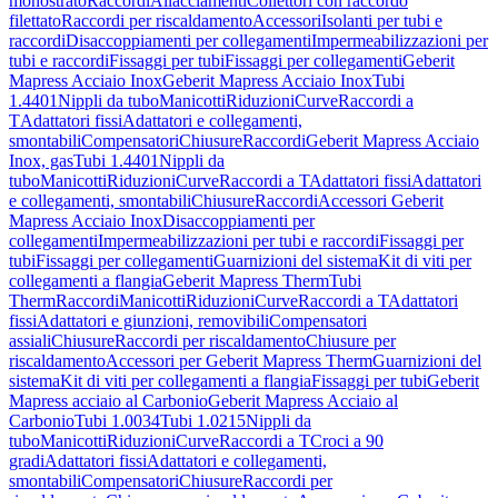
monostrato
Raccordi
Allacciamenti
Collettori con raccordo
filettato
Raccordi per riscaldamento
Accessori
Isolanti per tubi e
raccordi
Disaccoppiamenti per collegamenti
Impermeabilizzazioni per
tubi e raccordi
Fissaggi per tubi
Fissaggi per collegamenti
Geberit
Mapress Acciaio Inox
Geberit Mapress Acciaio Inox
Tubi
1.4401
Nippli da tubo
Manicotti
Riduzioni
Curve
Raccordi a
T
Adattatori fissi
Adattatori e collegamenti,
smontabili
Compensatori
Chiusure
Raccordi
Geberit Mapress Acciaio
Inox, gas
Tubi 1.4401
Nippli da
tubo
Manicotti
Riduzioni
Curve
Raccordi a T
Adattatori fissi
Adattatori
e collegamenti, smontabili
Chiusure
Raccordi
Accessori Geberit
Mapress Acciaio Inox
Disaccoppiamenti per
collegamenti
Impermeabilizzazioni per tubi e raccordi
Fissaggi per
tubi
Fissaggi per collegamenti
Guarnizioni del sistema
Kit di viti per
collegamenti a flangia
Geberit Mapress Therm
Tubi
Therm
Raccordi
Manicotti
Riduzioni
Curve
Raccordi a T
Adattatori
fissi
Adattatori e giunzioni, removibili
Compensatori
assiali
Chiusure
Raccordi per riscaldamento
Chiusure per
riscaldamento
Accessori per Geberit Mapress Therm
Guarnizioni del
sistema
Kit di viti per collegamenti a flangia
Fissaggi per tubi
Geberit
Mapress acciaio al Carbonio
Geberit Mapress Acciaio al
Carbonio
Tubi 1.0034
Tubi 1.0215
Nippli da
tubo
Manicotti
Riduzioni
Curve
Raccordi a T
Croci a 90
gradi
Adattatori fissi
Adattatori e collegamenti,
smontabili
Compensatori
Chiusure
Raccordi per