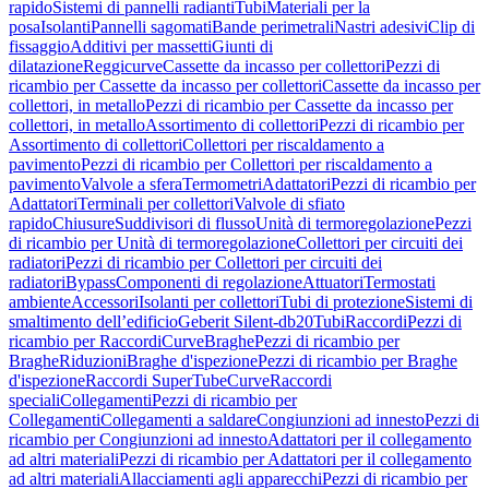
rapido
Sistemi di pannelli radianti
Tubi
Materiali per la
posa
Isolanti
Pannelli sagomati
Bande perimetrali
Nastri adesivi
Clip di
fissaggio
Additivi per massetti
Giunti di
dilatazione
Reggicurve
Cassette da incasso per collettori
Pezzi di
ricambio per Cassette da incasso per collettori
Cassette da incasso per
collettori, in metallo
Pezzi di ricambio per Cassette da incasso per
collettori, in metallo
Assortimento di collettori
Pezzi di ricambio per
Assortimento di collettori
Collettori per riscaldamento a
pavimento
Pezzi di ricambio per Collettori per riscaldamento a
pavimento
Valvole a sfera
Termometri
Adattatori
Pezzi di ricambio per
Adattatori
Terminali per collettori
Valvole di sfiato
rapido
Chiusure
Suddivisori di flusso
Unità di termoregolazione
Pezzi
di ricambio per Unità di termoregolazione
Collettori per circuiti dei
radiatori
Pezzi di ricambio per Collettori per circuiti dei
radiatori
Bypass
Componenti di regolazione
Attuatori
Termostati
ambiente
Accessori
Isolanti per collettori
Tubi di protezione
Sistemi di
smaltimento dell’edificio
Geberit Silent-db20
Tubi
Raccordi
Pezzi di
ricambio per Raccordi
Curve
Braghe
Pezzi di ricambio per
Braghe
Riduzioni
Braghe d'ispezione
Pezzi di ricambio per Braghe
d'ispezione
Raccordi SuperTube
Curve
Raccordi
speciali
Collegamenti
Pezzi di ricambio per
Collegamenti
Collegamenti a saldare
Congiunzioni ad innesto
Pezzi di
ricambio per Congiunzioni ad innesto
Adattatori per il collegamento
ad altri materiali
Pezzi di ricambio per Adattatori per il collegamento
ad altri materiali
Allacciamenti agli apparecchi
Pezzi di ricambio per