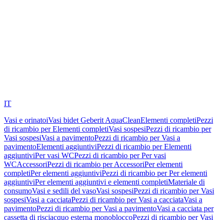
IT
Vasi e orinatoi
Vasi bidet Geberit AquaClean
Elementi completi
Pezzi
di ricambio per Elementi completi
Vasi sospesi
Pezzi di ricambio per
Vasi sospesi
Vasi a pavimento
Pezzi di ricambio per Vasi a
pavimento
Elementi aggiuntivi
Pezzi di ricambio per Elementi
aggiuntivi
Per vasi WC
Pezzi di ricambio per Per vasi
WC
Accessori
Pezzi di ricambio per Accessori
Per elementi
completi
Per elementi aggiuntivi
Pezzi di ricambio per Per elementi
aggiuntivi
Per elementi aggiuntivi e elementi completi
Materiale di
consumo
Vasi e sedili del vaso
Vasi sospesi
Pezzi di ricambio per Vasi
sospesi
Vasi a cacciata
Pezzi di ricambio per Vasi a cacciata
Vasi a
pavimento
Pezzi di ricambio per Vasi a pavimento
Vasi a cacciata per
cassetta di risciacquo esterna monoblocco
Pezzi di ricambio per Vasi