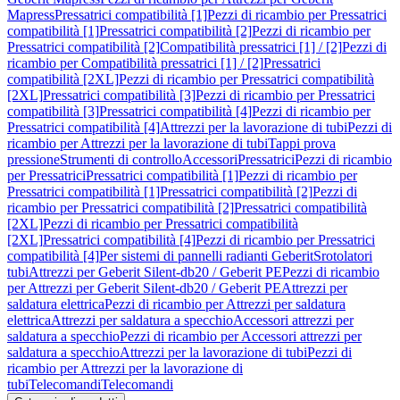
Mapress
Pressatrici compatibilità [1]
Pezzi di ricambio per Pressatrici
compatibilità [1]
Pressatrici compatibilità [2]
Pezzi di ricambio per
Pressatrici compatibilità [2]
Compatibilità pressatrici [1] / [2]
Pezzi di
ricambio per Compatibilità pressatrici [1] / [2]
Pressatrici
compatibilità [2XL]
Pezzi di ricambio per Pressatrici compatibilità
[2XL]
Pressatrici compatibilità [3]
Pezzi di ricambio per Pressatrici
compatibilità [3]
Pressatrici compatibilità [4]
Pezzi di ricambio per
Pressatrici compatibilità [4]
Attrezzi per la lavorazione di tubi
Pezzi di
ricambio per Attrezzi per la lavorazione di tubi
Tappi prova
pressione
Strumenti di controllo
Accessori
Pressatrici
Pezzi di ricambio
per Pressatrici
Pressatrici compatibilità [1]
Pezzi di ricambio per
Pressatrici compatibilità [1]
Pressatrici compatibilità [2]
Pezzi di
ricambio per Pressatrici compatibilità [2]
Pressatrici compatibilità
[2XL]
Pezzi di ricambio per Pressatrici compatibilità
[2XL]
Pressatrici compatibilità [4]
Pezzi di ricambio per Pressatrici
compatibilità [4]
Per sistemi di pannelli radianti Geberit
Srotolatori
tubi
Attrezzi per Geberit Silent-db20 / Geberit PE
Pezzi di ricambio
per Attrezzi per Geberit Silent-db20 / Geberit PE
Attrezzi per
saldatura elettrica
Pezzi di ricambio per Attrezzi per saldatura
elettrica
Attrezzi per saldatura a specchio
Accessori attrezzi per
saldatura a specchio
Pezzi di ricambio per Accessori attrezzi per
saldatura a specchio
Attrezzi per la lavorazione di tubi
Pezzi di
ricambio per Attrezzi per la lavorazione di
tubi
Telecomandi
Telecomandi