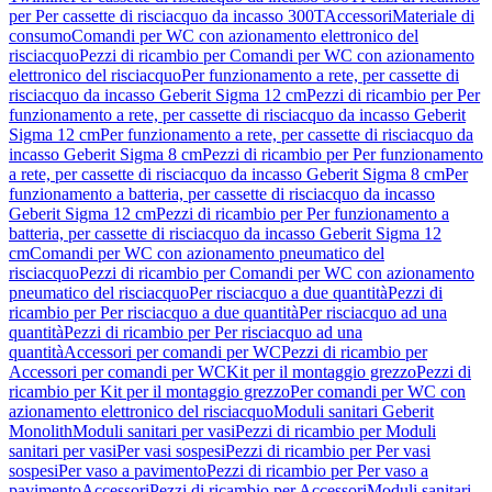
per Per cassette di risciacquo da incasso 300T
Accessori
Materiale di
consumo
Comandi per WC con azionamento elettronico del
risciacquo
Pezzi di ricambio per Comandi per WC con azionamento
elettronico del risciacquo
Per funzionamento a rete, per cassette di
risciacquo da incasso Geberit Sigma 12 cm
Pezzi di ricambio per Per
funzionamento a rete, per cassette di risciacquo da incasso Geberit
Sigma 12 cm
Per funzionamento a rete, per cassette di risciacquo da
incasso Geberit Sigma 8 cm
Pezzi di ricambio per Per funzionamento
a rete, per cassette di risciacquo da incasso Geberit Sigma 8 cm
Per
funzionamento a batteria, per cassette di risciacquo da incasso
Geberit Sigma 12 cm
Pezzi di ricambio per Per funzionamento a
batteria, per cassette di risciacquo da incasso Geberit Sigma 12
cm
Comandi per WC con azionamento pneumatico del
risciacquo
Pezzi di ricambio per Comandi per WC con azionamento
pneumatico del risciacquo
Per risciacquo a due quantità
Pezzi di
ricambio per Per risciacquo a due quantità
Per risciacquo ad una
quantità
Pezzi di ricambio per Per risciacquo ad una
quantità
Accessori per comandi per WC
Pezzi di ricambio per
Accessori per comandi per WC
Kit per il montaggio grezzo
Pezzi di
ricambio per Kit per il montaggio grezzo
Per comandi per WC con
azionamento elettronico del risciacquo
Moduli sanitari Geberit
Monolith
Moduli sanitari per vasi
Pezzi di ricambio per Moduli
sanitari per vasi
Per vasi sospesi
Pezzi di ricambio per Per vasi
sospesi
Per vaso a pavimento
Pezzi di ricambio per Per vaso a
pavimento
Accessori
Pezzi di ricambio per Accessori
Moduli sanitari