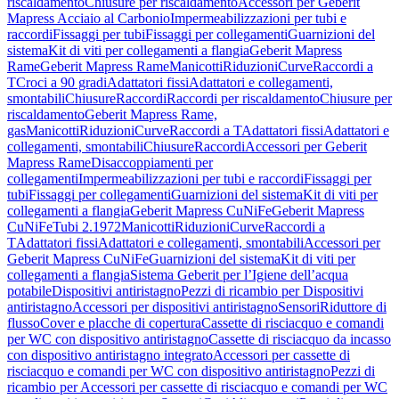
riscaldamento
Chiusure per riscaldamento
Accessori per Geberit
Mapress Acciaio al Carbonio
Impermeabilizzazioni per tubi e
raccordi
Fissaggi per tubi
Fissaggi per collegamenti
Guarnizioni del
sistema
Kit di viti per collegamenti a flangia
Geberit Mapress
Rame
Geberit Mapress Rame
Manicotti
Riduzioni
Curve
Raccordi a
T
Croci a 90 gradi
Adattatori fissi
Adattatori e collegamenti,
smontabili
Chiusure
Raccordi
Raccordi per riscaldamento
Chiusure per
riscaldamento
Geberit Mapress Rame,
gas
Manicotti
Riduzioni
Curve
Raccordi a T
Adattatori fissi
Adattatori e
collegamenti, smontabili
Chiusure
Raccordi
Accessori per Geberit
Mapress Rame
Disaccoppiamenti per
collegamenti
Impermeabilizzazioni per tubi e raccordi
Fissaggi per
tubi
Fissaggi per collegamenti
Guarnizioni del sistema
Kit di viti per
collegamenti a flangia
Geberit Mapress CuNiFe
Geberit Mapress
CuNiFe
Tubi 2.1972
Manicotti
Riduzioni
Curve
Raccordi a
T
Adattatori fissi
Adattatori e collegamenti, smontabili
Accessori per
Geberit Mapress CuNiFe
Guarnizioni del sistema
Kit di viti per
collegamenti a flangia
Sistema Geberit per l’Igiene dell’acqua
potabile
Dispositivi antiristagno
Pezzi di ricambio per Dispositivi
antiristagno
Accessori per dispositivi antiristagno
Sensori
Riduttore di
flusso
Cover e placche di copertura
Cassette di risciacquo e comandi
per WC con dispositivo antiristagno
Cassette di risciacquo da incasso
con dispositivo antiristagno integrato
Accessori per cassette di
risciacquo e comandi per WC con dispositivo antiristagno
Pezzi di
ricambio per Accessori per cassette di risciacquo e comandi per WC