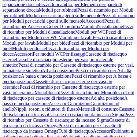
separazione doccia
Pezzi di ricambio per Elementi per pareti di
separazione doccia
Moduli per rubinetti
Pezzi di ricambio per Moduli
per rubinetti
Moduli per carichi agenti sulle mensole
Pezzi di ricambio
per Moduli per carichi agenti sulle mensole
Accessori
Pezzi di
ricambio per Accessori
Geberit Combifix
Moduli d'installazione
Pezzi
di ricambio per Moduli d'installazione
Moduli per WC
Pezzi di
ricambio per Moduli per WC
Moduli per lavabi
Pezzi di ricambio per
Moduli per lavabi
Moduli per bidet
Pezzi di ricambio per Moduli per
bidet
Moduli per docce
Pezzi di ricambio per Moduli per
docce
Accessori
Per moduli WC
Per fissaggi
Cassette di risciacquo
esterne
Cassette di risciacquo esterne per vasi, in materiale
sintetico
Pezzi di ricambio per Cassette di risciacquo esterne per vasi,
in materiale sintetico
Ad alta posizione
Pezzi di ricambio per Ad alta
posizione
A bassa e media posizione
Pezzi di ricambio per A bassa e
media posizione
Cassette di risciacquo esterne per vasi, in
ceramica
Pezzi di ricambio per Cassette di risciacquo esterne per
vasi, in ceramica
Monoblocco
Pezzi di ricambio per Monoblocco
Tubi
di risciacquo per cassette di risciacquo esterne
Ad alta posizione
A
bassa e media posizione
Accessori
Guarnizioni
Guarnizioni ad
anello
Nippli, rosoni e riduttori di flusso
Materiali di consumo
Cassette
di risciacquo da incasso
Cassette di risciacquo da incasso Sigma
Pezzi
di ricambio per Cassette di risciacquo da incasso Sigma
Cassette di
risciacquo da incasso Omega
Pezzi di ricambio per Cassette di
risciacquo da incasso Omega
Tubi di risciacquo
Accessori
Rubinetti a
galleggiante e batterie di scarico
Rubinetti a galleggiante
Pezzi di