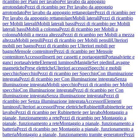
ricambio per Piani per lavabo
Per lavabo da appoggio
arrotondato
Pezzi di ricambio per Per lavabo da appoggio
arrotondato
Per lavabo da appoggio rettangolare
Pezzi di ricambio per
Per lavabo da appoggio rettangolare
Mobili laterali
Pezzi di ricambio
per Mobili laterali
Mobili laterali bassi
Pezzi di ricambio per Mobili
laterali bassi
Mobili a colonna
Pezzi di ricambio per Mobili a
colonna
Mobili a mezza altezza
Pezzi di ricambio per Mobili a mezza
altezza
Mobili pensili
Pezzi di ricambio per Mobili pensili
Ulteriori
mobili per bagno
Pezzi di ricambio per Ulteriori mobili per
bagno
Mensole contenitore
Pezzi di ricambio per Mensole
contenitore
Accessori
Inserti per cassetti e portaoggetti
Portasalviette e
ganci portasalviette
Elementi luminosi
Maniglie
Set piedini
Lavagne
magnetiche
Prese elettriche
Ulteriori accessori
Specchi e mobili
specchio
Specchio
Pezzi di ricambio per Specchio
Con illuminazione
integrata
Pezzi di ricambio per Con illuminazione integrata
Senza
illuminazione integrata
Mobili specchio
Pezzi di ricambio per Mobili
specchio
Con illuminazione integrata
Pezzi di ricambio per Con
illuminazione integrata
Senza illuminazione integrata
Pezzi di
ricambio per Senza illuminazione integrata
Accessori
Elementi
luminosi
Ulteriori accessori
Prese elettriche
Rubinetti
Rubinetterie per
lavabo
Pezzi di ricambio per Rubinetterie per lavabo
Montaggio a
pianale, funzionamento a rete
Pezzi di ricambio per Montaggio a
pianale, funzionamento a rete
Montaggio a pianale, funzionamento a
batteria
Pezzi di ricambio per Montaggio a pianale, funzionamento a
batteria
Montaggio a pianale, funzionamento tramite generatore
Pezzi