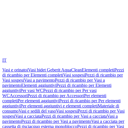
IT
Vasi e orinatoi
Vasi bidet Geberit AquaClean
Elementi completi
Pezzi
di ricambio per Elementi completi
Vasi sospesi
Pezzi di ricambio per
Vasi sospesi
Vasi a pavimento
Pezzi di ricambio per Vasi a
pavimento
Elementi aggiuntivi
Pezzi di ricambio per Elementi
aggiuntivi
Per vasi WC
Pezzi di ricambio per Per vasi
WC
Accessori
Pezzi di ricambio per Accessori
Per elementi
completi
Per elementi aggiuntivi
Pezzi di ricambio per Per elementi
aggiuntivi
Per elementi aggiuntivi e elementi completi
Materiale di
consumo
Vasi e sedili del vaso
Vasi sospesi
Pezzi di ricambio per Vasi
sospesi
Vasi a cacciata
Pezzi di ricambio per Vasi a cacciata
Vasi a
pavimento
Pezzi di ricambio per Vasi a pavimento
Vasi a cacciata per
cassetta di risciacquo esterna monoblocco
Pezzi di ricambio per Vasi