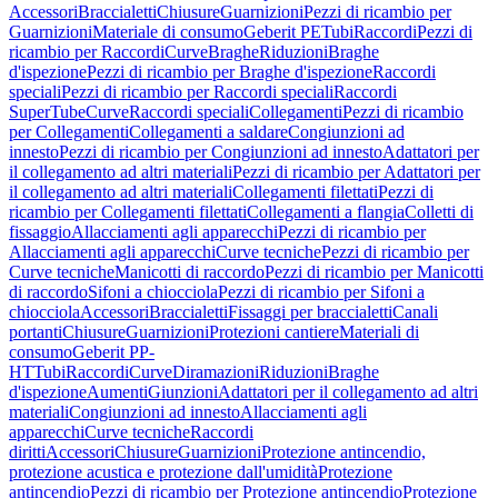
Accessori
Braccialetti
Chiusure
Guarnizioni
Pezzi di ricambio per
Guarnizioni
Materiale di consumo
Geberit PE
Tubi
Raccordi
Pezzi di
ricambio per Raccordi
Curve
Braghe
Riduzioni
Braghe
d'ispezione
Pezzi di ricambio per Braghe d'ispezione
Raccordi
speciali
Pezzi di ricambio per Raccordi speciali
Raccordi
SuperTube
Curve
Raccordi speciali
Collegamenti
Pezzi di ricambio
per Collegamenti
Collegamenti a saldare
Congiunzioni ad
innesto
Pezzi di ricambio per Congiunzioni ad innesto
Adattatori per
il collegamento ad altri materiali
Pezzi di ricambio per Adattatori per
il collegamento ad altri materiali
Collegamenti filettati
Pezzi di
ricambio per Collegamenti filettati
Collegamenti a flangia
Colletti di
fissaggio
Allacciamenti agli apparecchi
Pezzi di ricambio per
Allacciamenti agli apparecchi
Curve tecniche
Pezzi di ricambio per
Curve tecniche
Manicotti di raccordo
Pezzi di ricambio per Manicotti
di raccordo
Sifoni a chiocciola
Pezzi di ricambio per Sifoni a
chiocciola
Accessori
Braccialetti
Fissaggi per braccialetti
Canali
portanti
Chiusure
Guarnizioni
Protezioni cantiere
Materiali di
consumo
Geberit PP-
HT
Tubi
Raccordi
Curve
Diramazioni
Riduzioni
Braghe
d'ispezione
Aumenti
Giunzioni
Adattatori per il collegamento ad altri
materiali
Congiunzioni ad innesto
Allacciamenti agli
apparecchi
Curve tecniche
Raccordi
diritti
Accessori
Chiusure
Guarnizioni
Protezione antincendio,
protezione acustica e protezione dall'umidità
Protezione
antincendio
Pezzi di ricambio per Protezione antincendio
Protezione