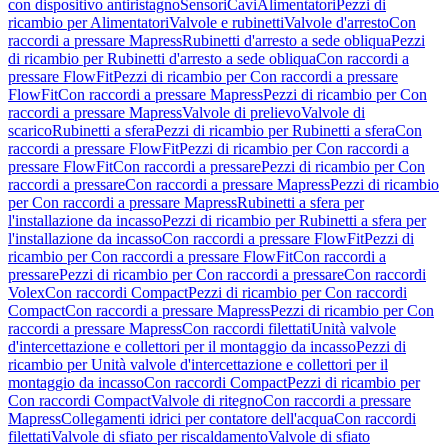
con dispositivo antiristagno
Sensori
Cavi
Alimentatori
Pezzi di
ricambio per Alimentatori
Valvole e rubinetti
Valvole d'arresto
Con
raccordi a pressare Mapress
Rubinetti d'arresto a sede obliqua
Pezzi
di ricambio per Rubinetti d'arresto a sede obliqua
Con raccordi a
pressare FlowFit
Pezzi di ricambio per Con raccordi a pressare
FlowFit
Con raccordi a pressare Mapress
Pezzi di ricambio per Con
raccordi a pressare Mapress
Valvole di prelievo
Valvole di
scarico
Rubinetti a sfera
Pezzi di ricambio per Rubinetti a sfera
Con
raccordi a pressare FlowFit
Pezzi di ricambio per Con raccordi a
pressare FlowFit
Con raccordi a pressare
Pezzi di ricambio per Con
raccordi a pressare
Con raccordi a pressare Mapress
Pezzi di ricambio
per Con raccordi a pressare Mapress
Rubinetti a sfera per
l'installazione da incasso
Pezzi di ricambio per Rubinetti a sfera per
l'installazione da incasso
Con raccordi a pressare FlowFit
Pezzi di
ricambio per Con raccordi a pressare FlowFit
Con raccordi a
pressare
Pezzi di ricambio per Con raccordi a pressare
Con raccordi
Volex
Con raccordi Compact
Pezzi di ricambio per Con raccordi
Compact
Con raccordi a pressare Mapress
Pezzi di ricambio per Con
raccordi a pressare Mapress
Con raccordi filettati
Unità valvole
d'intercettazione e collettori per il montaggio da incasso
Pezzi di
ricambio per Unità valvole d'intercettazione e collettori per il
montaggio da incasso
Con raccordi Compact
Pezzi di ricambio per
Con raccordi Compact
Valvole di ritegno
Con raccordi a pressare
Mapress
Collegamenti idrici per contatore dell'acqua
Con raccordi
filettati
Valvole di sfiato per riscaldamento
Valvole di sfiato