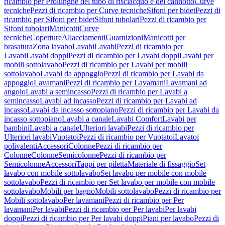
ricambio per Prolunghe del tubo di risciacquo e del cannotto
Curve
tecniche
Pezzi di ricambio per Curve tecniche
Sifoni per bidet
Pezzi di
ricambio per Sifoni per bidet
Sifoni tubolari
Pezzi di ricambio per
Sifoni tubolari
Manicotti
Curve
tecniche
Coperture
Allacciamenti
Guarnizioni
Manicotti per
brasatura
Zona lavabo
Lavabi
Lavabi
Pezzi di ricambio per
Lavabi
Lavabi doppi
Pezzi di ricambio per Lavabi doppi
Lavabi per
mobili sottolavabo
Pezzi di ricambio per Lavabi per mobili
sottolavabo
Lavabi da appoggio
Pezzi di ricambio per Lavabi da
appoggio
Lavamani
Pezzi di ricambio per Lavamani
Lavamani ad
angolo
Lavabi a semincasso
Pezzi di ricambio per Lavabi a
semincasso
Lavabi ad incasso
Pezzi di ricambio per Lavabi ad
incasso
Lavabi da incasso sottopiano
Pezzi di ricambio per Lavabi da
incasso sottopiano
Lavabi a canale
Lavabi Comfort
Lavabi per
bambini
Lavabi a canale
Ulteriori lavabi
Pezzi di ricambio per
Ulteriori lavabi
Vuotatoi
Pezzi di ricambio per Vuotatoi
Lavatoi
polivalenti
Accessori
Colonne
Pezzi di ricambio per
Colonne
Colonne
Semicolonne
Pezzi di ricambio per
Semicolonne
Accessori
Tappi per piletta
Materiale di fissaggio
Set
lavabo con mobile sottolavabo
Set lavabo per mobile con mobile
sottolavabo
Pezzi di ricambio per Set lavabo per mobile con mobile
sottolavabo
Mobili per bagno
Mobili sottolavabo
Pezzi di ricambio per
Mobili sottolavabo
Per lavamani
Pezzi di ricambio per Per
lavamani
Per lavabi
Pezzi di ricambio per Per lavabi
Per lavabi
doppi
Pezzi di ricambio per Per lavabi doppi
Piani per lavabo
Pezzi di