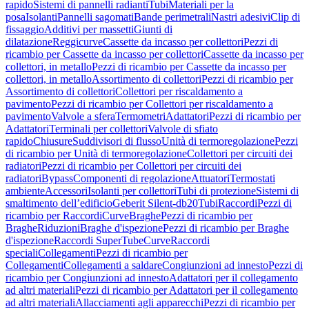
rapido
Sistemi di pannelli radianti
Tubi
Materiali per la
posa
Isolanti
Pannelli sagomati
Bande perimetrali
Nastri adesivi
Clip di
fissaggio
Additivi per massetti
Giunti di
dilatazione
Reggicurve
Cassette da incasso per collettori
Pezzi di
ricambio per Cassette da incasso per collettori
Cassette da incasso per
collettori, in metallo
Pezzi di ricambio per Cassette da incasso per
collettori, in metallo
Assortimento di collettori
Pezzi di ricambio per
Assortimento di collettori
Collettori per riscaldamento a
pavimento
Pezzi di ricambio per Collettori per riscaldamento a
pavimento
Valvole a sfera
Termometri
Adattatori
Pezzi di ricambio per
Adattatori
Terminali per collettori
Valvole di sfiato
rapido
Chiusure
Suddivisori di flusso
Unità di termoregolazione
Pezzi
di ricambio per Unità di termoregolazione
Collettori per circuiti dei
radiatori
Pezzi di ricambio per Collettori per circuiti dei
radiatori
Bypass
Componenti di regolazione
Attuatori
Termostati
ambiente
Accessori
Isolanti per collettori
Tubi di protezione
Sistemi di
smaltimento dell’edificio
Geberit Silent-db20
Tubi
Raccordi
Pezzi di
ricambio per Raccordi
Curve
Braghe
Pezzi di ricambio per
Braghe
Riduzioni
Braghe d'ispezione
Pezzi di ricambio per Braghe
d'ispezione
Raccordi SuperTube
Curve
Raccordi
speciali
Collegamenti
Pezzi di ricambio per
Collegamenti
Collegamenti a saldare
Congiunzioni ad innesto
Pezzi di
ricambio per Congiunzioni ad innesto
Adattatori per il collegamento
ad altri materiali
Pezzi di ricambio per Adattatori per il collegamento
ad altri materiali
Allacciamenti agli apparecchi
Pezzi di ricambio per