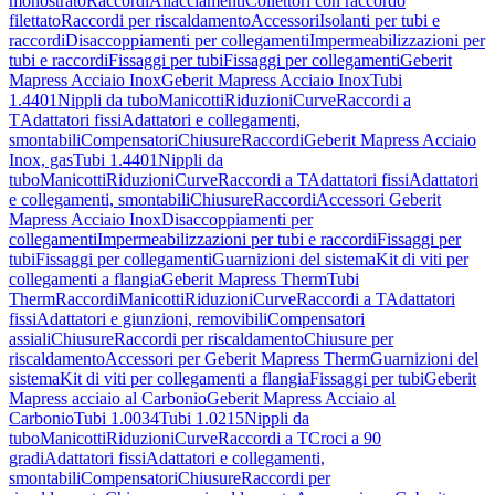
monostrato
Raccordi
Allacciamenti
Collettori con raccordo
filettato
Raccordi per riscaldamento
Accessori
Isolanti per tubi e
raccordi
Disaccoppiamenti per collegamenti
Impermeabilizzazioni per
tubi e raccordi
Fissaggi per tubi
Fissaggi per collegamenti
Geberit
Mapress Acciaio Inox
Geberit Mapress Acciaio Inox
Tubi
1.4401
Nippli da tubo
Manicotti
Riduzioni
Curve
Raccordi a
T
Adattatori fissi
Adattatori e collegamenti,
smontabili
Compensatori
Chiusure
Raccordi
Geberit Mapress Acciaio
Inox, gas
Tubi 1.4401
Nippli da
tubo
Manicotti
Riduzioni
Curve
Raccordi a T
Adattatori fissi
Adattatori
e collegamenti, smontabili
Chiusure
Raccordi
Accessori Geberit
Mapress Acciaio Inox
Disaccoppiamenti per
collegamenti
Impermeabilizzazioni per tubi e raccordi
Fissaggi per
tubi
Fissaggi per collegamenti
Guarnizioni del sistema
Kit di viti per
collegamenti a flangia
Geberit Mapress Therm
Tubi
Therm
Raccordi
Manicotti
Riduzioni
Curve
Raccordi a T
Adattatori
fissi
Adattatori e giunzioni, removibili
Compensatori
assiali
Chiusure
Raccordi per riscaldamento
Chiusure per
riscaldamento
Accessori per Geberit Mapress Therm
Guarnizioni del
sistema
Kit di viti per collegamenti a flangia
Fissaggi per tubi
Geberit
Mapress acciaio al Carbonio
Geberit Mapress Acciaio al
Carbonio
Tubi 1.0034
Tubi 1.0215
Nippli da
tubo
Manicotti
Riduzioni
Curve
Raccordi a T
Croci a 90
gradi
Adattatori fissi
Adattatori e collegamenti,
smontabili
Compensatori
Chiusure
Raccordi per