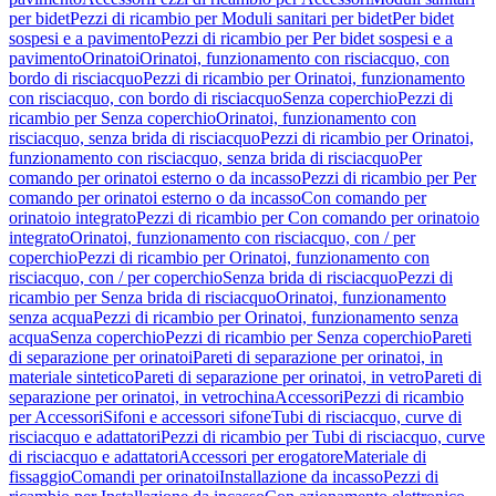
per bidet
Pezzi di ricambio per Moduli sanitari per bidet
Per bidet
sospesi e a pavimento
Pezzi di ricambio per Per bidet sospesi e a
pavimento
Orinatoi
Orinatoi, funzionamento con risciacquo, con
bordo di risciacquo
Pezzi di ricambio per Orinatoi, funzionamento
con risciacquo, con bordo di risciacquo
Senza coperchio
Pezzi di
ricambio per Senza coperchio
Orinatoi, funzionamento con
risciacquo, senza brida di risciacquo
Pezzi di ricambio per Orinatoi,
funzionamento con risciacquo, senza brida di risciacquo
Per
comando per orinatoi esterno o da incasso
Pezzi di ricambio per Per
comando per orinatoi esterno o da incasso
Con comando per
orinatoio integrato
Pezzi di ricambio per Con comando per orinatoio
integrato
Orinatoi, funzionamento con risciacquo, con / per
coperchio
Pezzi di ricambio per Orinatoi, funzionamento con
risciacquo, con / per coperchio
Senza brida di risciacquo
Pezzi di
ricambio per Senza brida di risciacquo
Orinatoi, funzionamento
senza acqua
Pezzi di ricambio per Orinatoi, funzionamento senza
acqua
Senza coperchio
Pezzi di ricambio per Senza coperchio
Pareti
di separazione per orinatoi
Pareti di separazione per orinatoi, in
materiale sintetico
Pareti di separazione per orinatoi, in vetro
Pareti di
separazione per orinatoi, in vetrochina
Accessori
Pezzi di ricambio
per Accessori
Sifoni e accessori sifone
Tubi di risciacquo, curve di
risciacquo e adattatori
Pezzi di ricambio per Tubi di risciacquo, curve
di risciacquo e adattatori
Accessori per erogatore
Materiale di
fissaggio
Comandi per orinatoi
Installazione da incasso
Pezzi di