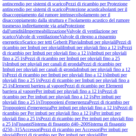
antincendio per sistemi di scarico
Pezzi di ricambio per Protezione
antincendio per sistemi di scarico
Protezione acustica
Isolanti per il
disaccoppiamento dal rumore intrinseco
Isolamento per il
disaccoppiamento dalla struttura e l'isolamento acustico del rumore
trasmesso indirettamente via aria
Protezione
dall'umidità
Impermeabilizzazione
Valvole di ventilazione per
scarico
Valvole di ventilazione
Valvole di ritegno a risparmio
energetico
Scarico per tetti Geberit Pluvia
Imbuti per pluviali
Pezzi di
ricambio per Imbuti per pluviali
Imbuti per pluviali fino a 12 l/s
Pezzi
di ricambio per Imbuti per pluviali fino a 12 l/s
Imbuti per pluviali
fino a 25 l/s
Pezzi di ricambio per Imbuti per pluviali fino a 25
l/s
Imbuti per pluviali per canali di gronda
Pezzi di ricambio per
Imbuti per pluviali per canali di gronda
Imbuti per pluviali fino a 12
l/s
Pezzi di ricambio per Imbuti per pluviali fino a 12 l/s
Imbuti per
pluviali fino a 25 l/s
Pezzi di ricambio per Imbuti per pluviali fino a
25 l/s
Elementi barriera al vapore
Pezzi di ricambio per Elementi
barriera al vapore
Per imbuti per pluviali fino a 12 l/s
Pezzi di
ricambio per Per imbuti per pluviali fino a 12 l/s
Per imbuti per
pluviali fino a 25 l/s
Troppopieni d'emergenza
Pezzi di ricambio per
Troppopieni d'emergenza
Per imbuti per pluviali fino a 12 l/s
Pezzi di
ricambio per Per imbuti per pluviali fino a 12 l/s
Per imbuti per
pluviali fino a 25 l/s
Pezzi di ricambio per Per imbuti per pluviali fino
a 25 l/s
Fissaggi
Sistema di fissaggio d40–200
Sistema di fissaggio
d250–315
Accessori
Pezzi di ricambio per Accessori
Per imbuti per
pluviali
Pezzi di ricambio per Per imbuti per pluviali
Per