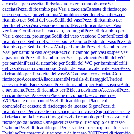
a cacciata per cassetta di risciacquo esterna monoblocco
Vasi a
cacciata
Pezzi di ricambio per Vasi a cacciata
Cassette di risciacquo
esterne per vasi, in vetrochina
Monoblocco
Sedili del vaso
Pezzi di
ricambio per Sedili del vaso
Sedili del vaso
Pezzi di ricambio per
Sedili del vaso
Vasi versione Comfort
Pezzi di ricambio per Vasi
versione Comfort
Vasi a cacciata, prolungati
Pezzi di ricambio per
Vasi a cacciata, prolungati
Sedili del vaso versione Comfort
Pezzi di
ricambio per Sedili del vaso versione Comfort
Sedili del vaso
Pezzi di
ricambio per Sedili del vaso
Vasi per bambini
Pezzi di ricambio per
Vasi per bambini
Vasi sospesi
Pezzi di ricambio per Vasi sospesi
Vasi
a pavimento
Pezzi di ricambio per Vasi a pavimento
Sedili del WC
per bambini
Pezzi di ricambio per Sedili del WC per bambini
Sedili
del vaso
Pezzi di ricambio per Sedili del vaso
Tavolette del vaso
Pezzi
di ricambio per Tavolette del vaso
WC ad uso accovacciato
Con
risciacquo
Accessori
Allacciamenti
Materiale di fissaggio
Ulteriori
accessori
Bidet
Bidet sospesi
Pezzi di ricambio per Bidet sospesi
Bidet
a pavimento
Pezzi di ricambio per Bidet a pavimento
Accessori
Pezzi
di ricambio per Accessori
Placche di comando e comandi per
WC
Placche di comando
Pezzi di ricambio per Placche di
comando
Per cassette di risciacquo da incasso Sigma
Pezzi di
ricambio per Per cassette di risciacquo da incasso Sigma
Per cassette
di risciacquo da incasso Omega
Pezzi di ricambio per Per cassette di
risciacquo da incasso Omega
Per cassette di risciacquo da incasso
Twinline
Pezzi di ricambio per Per cassette di risciacquo da incasso
Twinline
Per cassette di risciacquo da incasso 300T
Pezzi di ricambio