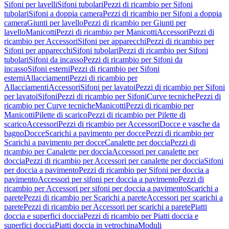
Sifoni per lavelli
Sifoni tubolari
Pezzi di ricambio per Sifoni
tubolari
Sifoni a doppia camera
Pezzi di ricambio per Sifoni a doppia
camera
Giunti per lavello
Pezzi di ricambio per Giunti per
lavello
Manicotti
Pezzi di ricambio per Manicotti
Accessori
Pezzi di
ricambio per Accessori
Sifoni per apparecchi
Pezzi di ricambio per
Sifoni per apparecchi
Sifoni tubolari
Pezzi di ricambio per Sifoni
tubolari
Sifoni da incasso
Pezzi di ricambio per Sifoni da
incasso
Sifoni esterni
Pezzi di ricambio per Sifoni
esterni
Allacciamenti
Pezzi di ricambio per
Allacciamenti
Accessori
Sifoni per lavatoi
Pezzi di ricambio per Sifoni
per lavatoi
Sifoni
Pezzi di ricambio per Sifoni
Curve tecniche
Pezzi di
ricambio per Curve tecniche
Manicotti
Pezzi di ricambio per
Manicotti
Pilette di scarico
Pezzi di ricambio per Pilette di
scarico
Accessori
Pezzi di ricambio per Accessori
Docce e vasche da
bagno
Docce
Scarichi a pavimento per docce
Pezzi di ricambio per
Scarichi a pavimento per docce
Canalette per doccia
Pezzi di
ricambio per Canalette per doccia
Accessori per canalette per
doccia
Pezzi di ricambio per Accessori per canalette per doccia
Sifoni
per doccia a pavimento
Pezzi di ricambio per Sifoni per doccia a
pavimento
Accessori per sifoni per doccia a pavimento
Pezzi di
ricambio per Accessori per sifoni per doccia a pavimento
Scarichi a
parete
Pezzi di ricambio per Scarichi a parete
Accessori per scarichi a
parete
Pezzi di ricambio per Accessori per scarichi a parete
Piatti
doccia e superfici doccia
Pezzi di ricambio per Piatti doccia e
superfici doccia
Piatti doccia in vetrochina
Moduli