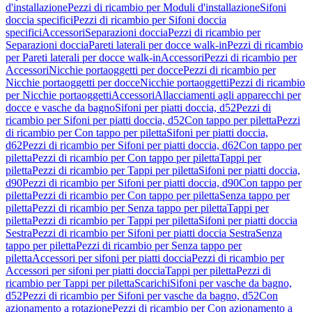
d'installazione
Pezzi di ricambio per Moduli d'installazione
Sifoni
doccia specifici
Pezzi di ricambio per Sifoni doccia
specifici
Accessori
Separazioni doccia
Pezzi di ricambio per
Separazioni doccia
Pareti laterali per docce walk-in
Pezzi di ricambio
per Pareti laterali per docce walk-in
Accessori
Pezzi di ricambio per
Accessori
Nicchie portaoggetti per docce
Pezzi di ricambio per
Nicchie portaoggetti per docce
Nicchie portaoggetti
Pezzi di ricambio
per Nicchie portaoggetti
Accessori
Allacciamenti agli apparecchi per
docce e vasche da bagno
Sifoni per piatti doccia, d52
Pezzi di
ricambio per Sifoni per piatti doccia, d52
Con tappo per piletta
Pezzi
di ricambio per Con tappo per piletta
Sifoni per piatti doccia,
d62
Pezzi di ricambio per Sifoni per piatti doccia, d62
Con tappo per
piletta
Pezzi di ricambio per Con tappo per piletta
Tappi per
piletta
Pezzi di ricambio per Tappi per piletta
Sifoni per piatti doccia,
d90
Pezzi di ricambio per Sifoni per piatti doccia, d90
Con tappo per
piletta
Pezzi di ricambio per Con tappo per piletta
Senza tappo per
piletta
Pezzi di ricambio per Senza tappo per piletta
Tappi per
piletta
Pezzi di ricambio per Tappi per piletta
Sifoni per piatti doccia
Sestra
Pezzi di ricambio per Sifoni per piatti doccia Sestra
Senza
tappo per piletta
Pezzi di ricambio per Senza tappo per
piletta
Accessori per sifoni per piatti doccia
Pezzi di ricambio per
Accessori per sifoni per piatti doccia
Tappi per piletta
Pezzi di
ricambio per Tappi per piletta
Scarichi
Sifoni per vasche da bagno,
d52
Pezzi di ricambio per Sifoni per vasche da bagno, d52
Con
azionamento a rotazione
Pezzi di ricambio per Con azionamento a