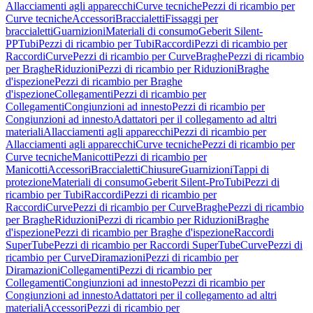
Allacciamenti agli apparecchi
Curve tecniche
Pezzi di ricambio per
Curve tecniche
Accessori
Braccialetti
Fissaggi per
braccialetti
Guarnizioni
Materiali di consumo
Geberit Silent-
PP
Tubi
Pezzi di ricambio per Tubi
Raccordi
Pezzi di ricambio per
Raccordi
Curve
Pezzi di ricambio per Curve
Braghe
Pezzi di ricambio
per Braghe
Riduzioni
Pezzi di ricambio per Riduzioni
Braghe
d'ispezione
Pezzi di ricambio per Braghe
d'ispezione
Collegamenti
Pezzi di ricambio per
Collegamenti
Congiunzioni ad innesto
Pezzi di ricambio per
Congiunzioni ad innesto
Adattatori per il collegamento ad altri
materiali
Allacciamenti agli apparecchi
Pezzi di ricambio per
Allacciamenti agli apparecchi
Curve tecniche
Pezzi di ricambio per
Curve tecniche
Manicotti
Pezzi di ricambio per
Manicotti
Accessori
Braccialetti
Chiusure
Guarnizioni
Tappi di
protezione
Materiali di consumo
Geberit Silent-Pro
Tubi
Pezzi di
ricambio per Tubi
Raccordi
Pezzi di ricambio per
Raccordi
Curve
Pezzi di ricambio per Curve
Braghe
Pezzi di ricambio
per Braghe
Riduzioni
Pezzi di ricambio per Riduzioni
Braghe
d'ispezione
Pezzi di ricambio per Braghe d'ispezione
Raccordi
SuperTube
Pezzi di ricambio per Raccordi SuperTube
Curve
Pezzi di
ricambio per Curve
Diramazioni
Pezzi di ricambio per
Diramazioni
Collegamenti
Pezzi di ricambio per
Collegamenti
Congiunzioni ad innesto
Pezzi di ricambio per
Congiunzioni ad innesto
Adattatori per il collegamento ad altri
materiali
Accessori
Pezzi di ricambio per