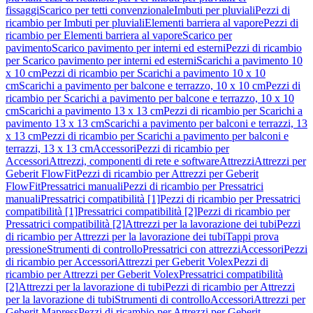
fissaggi
Scarico per tetti convenzionale
Imbuti per pluviali
Pezzi di
ricambio per Imbuti per pluviali
Elementi barriera al vapore
Pezzi di
ricambio per Elementi barriera al vapore
Scarico per
pavimento
Scarico pavimento per interni ed esterni
Pezzi di ricambio
per Scarico pavimento per interni ed esterni
Scarichi a pavimento 10
x 10 cm
Pezzi di ricambio per Scarichi a pavimento 10 x 10
cm
Scarichi a pavimento per balcone e terrazzo, 10 x 10 cm
Pezzi di
ricambio per Scarichi a pavimento per balcone e terrazzo, 10 x 10
cm
Scarichi a pavimento 13 x 13 cm
Pezzi di ricambio per Scarichi a
pavimento 13 x 13 cm
Scarichi a pavimento per balconi e terrazzi, 13
x 13 cm
Pezzi di ricambio per Scarichi a pavimento per balconi e
terrazzi, 13 x 13 cm
Accessori
Pezzi di ricambio per
Accessori
Attrezzi, componenti di rete e software
Attrezzi
Attrezzi per
Geberit FlowFit
Pezzi di ricambio per Attrezzi per Geberit
FlowFit
Pressatrici manuali
Pezzi di ricambio per Pressatrici
manuali
Pressatrici compatibilità [1]
Pezzi di ricambio per Pressatrici
compatibilità [1]
Pressatrici compatibilità [2]
Pezzi di ricambio per
Pressatrici compatibilità [2]
Attrezzi per la lavorazione dei tubi
Pezzi
di ricambio per Attrezzi per la lavorazione dei tubi
Tappi prova
pressione
Strumenti di controllo
Pressatrici con attrezzi
Accessori
Pezzi
di ricambio per Accessori
Attrezzi per Geberit Volex
Pezzi di
ricambio per Attrezzi per Geberit Volex
Pressatrici compatibilità
[2]
Attrezzi per la lavorazione di tubi
Pezzi di ricambio per Attrezzi
per la lavorazione di tubi
Strumenti di controllo
Accessori
Attrezzi per
Geberit Mapress
Pezzi di ricambio per Attrezzi per Geberit