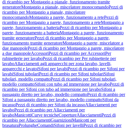
di ricambio per Montaggio a pianale, funzionamento tramite
generatore
Montaggio a pianale, miscelatore monocomando
Pezzi di
ricambio per Montaggio a pianale, miscelatore
monocomando
Montaggio a parete, funzionamento a rete
Pezzi di
ricambio per Montaggio a parete, funzionamento a rete
Montaggio a
parete, funzionamento a batteria
Pezzi di ricambio per Montaggio a
parete, funzionamento a batteria
Montaggio a parete, funzionamento
tramite generatore
Pezzi di ricambio per Montaggio a parete,
funzionamento tramite generatore
Montaggio a parete, miscelatore a
due manopole
Pezzi di ricambio per Montaggio a parete, miscelatore
a due manopole
Accessori
Pezzi di ricambio per Accessori
Per
rubinetterie per lavabo
Pezzi di ricambio per Per rubinetterie per
lavabo
Allacciamenti agli apparecchi per zona lavabo, lavelli,
apparecchi e lavatoi
Sifoni per lavabi
Pezzi di ricambio per Sifoni per
lavabi
Sifoni tubolari
Pezzi di ricambio per Sifoni tubolari
Sifoni
tubolari, modello compatto
Pezzi di ricambio per Sifoni tubolari,
modello compatto
Sifoni con tubo ad immersione per lavabo
Pezzi di
ricambio per Sifoni con tubo ad immersione per lavabo
Sifoni a
passaggio diretto per lavabo, modello compatto
Pezzi di ricambio per
Sifoni a passaggio diretto per lavabo, modello compatto
Sifoni da
incasso
Pezzi di ricambio per Sifoni da incasso
Allacciamenti per
lavabo
Pezzi di ricambio per Allacciamenti per
lavabo
Manicotti
Curve tecniche
Coperture
Allacciamenti
Pezzi di
ricambio per Allacciamenti
Guarnizioni
Manicotti per
brasatura
Prolunghe
Comandi
Sifoni per lavelli
Pezzi di ricambio per