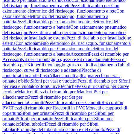
ricambio per Installazione da incasso
Con azionamento elettronico
del risciacquo, funzionamento a rete
Pezzi di ricambio per Con
azionamento elettronico del risciacquo, funzionamento a rete
Con
azionamento elettronico del risciacquo, funzionamento a
batteria
Pezzi di ricambio per Con azionamento elettronico del
risciacquo, funzionamento a batteria
Con azionamento pneumatico
del risciacquo
Pezzi di ricambio per Con azionamento pneumatico
del risciacquo
Installazione esterna
Pezzi di ricambio per Installazione
esterna
Con azionamento elettronico del risciacquo, funzionamento a
batteria
Pezzi di ricambio per Con azionamento elettronico del
risciacquo, funzionamento a batteria
Accessori
Pezzi di ricambio per
Accessori
Kit per il montaggio grezzo e kit di adattamento
Pezzi di
ricambio per Kit per il montaggio grezzo e kit di adattamento
Tubi di
risciacquo, curve di risciacquo e adattatori
Placche di
copertura
Comandi d’uso
Allacciamenti agli apparecchi per vasi,
orinatoi e bidet
Sifoni per vasi e vuotatoi
Pezzi di ricambio per Sifoni
per vasi e vuotatoi
Sifoni
Curve tecniche
Pezzi di ricambio per Curve
tecniche
Manicotti
Pezzi di ricambio per Manicotti
Set per
allacciamento
Pezzi di ricambio per Set per
allacciamento
Cannotti
Pezzi di ricambio per Cannotti
Raccordi in
PVC
Pezzi di ricambio per Raccordi in PVC
Morsetti e cappucci di
copertura
Sifoni per orinatoi
Pezzi di ricambio per Sifoni per
orinatoi
Sifoni per orinatoio
Pezzi di ricambio per Sifoni per
orinatoio
Sifoni tubolari
Pezzi di ricambio per Sifoni
tubolari
Prolunghe del tubo di risciacquo e del cannotto
Pezzi di