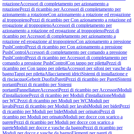
rotazione
Accessori di completamento per azionamento a
rotazione
Pezzi di ricambio per Accessori di completamento per
azionamento a rotazione
Con azionamento a rotazione ed erogazione
al troppopieno
Pezzi di ricambio per Con azionamento a rotazione ed
erogazione al troppopieno
Accessori di completamento per
azionamento a rotazione ed erogazione al troppopieno
Pezzi di
ricambio per Accessori di completamento per azionamento a
rotazione ed erogazione al troppopieno
Con azionamento a pressione
PushControl
Pezzi di ricambio per Con azionamento a pressione
PushControl
Accessori di completamento per comando a pressione
PushControl
Pezzi di ricambio per Accessori di completamento per
comando a pressione PushControl
Con tappo per piletta
Pezzi di
ricambio per Con tappo per piletta
Accessori per sifoni per vasche da
bagno
Tappi per piletta
Allacciamenti idrici
Sistemi di installazione e
di risciacquo
Geberit Duofix
Pareti
Pezzi di ricambio per Pareti
Sistemi
portanti
Pezzi di ricambio per Sistemi
portanti
Pannellature
Accessori
Pezzi di ricambio per Accessori
Moduli
d'installazione
Pezzi di ricambio per Moduli d'installazione
Moduli
per WC
Pezzi di ricambio per Moduli per WC
Moduli per
lavabi
Pezzi di ricambio per Moduli per lavabi
Moduli per bidet
Pezzi
di ricambio per Moduli per bidet
Moduli per orinatoi
Pezzi di
ricambio per Moduli per orinatoi
Moduli per docce con scarico a
parete
Pezzi di ricambio per Moduli per docce con scarico a
parete
Moduli per docce e vasche da bagno
Pezzi di ricambio per
Moduli per docce e vasche da bagno
Elementi per pareti di