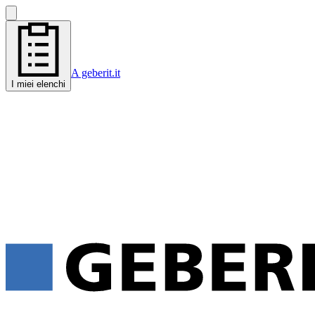
A geberit.it
I miei elenchi