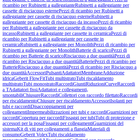
ricambio per Rubinetti a galleggiante
Rubinetti a galleggiante per
cassette di risciacquo esterne
Pezzi di ricambio per Rubinetti a
galleggiante per cassette di risciacquo esterne
Rubinetti a
galleggiante per cassette di risciacquo da incasso
Pezzi di ricambio
per Rubinetti a galleggiante per cassette di risciacquo da
incasso
Rubinetti a galleggiante per cassette in ceramica
Pezzi di
ricambio per Rubinetti a galleggiante per cassette in
ceramica
Rubinetti a galleggiante per Monolith
Pezzi di ricambio per
Rubinetti a galleggiante per Monolith
Batterie di scarico
Pezzi di
ricambio per Batterie di scarico
Risciacquo a due quantità
Pezzi di
ricambio per Risciacquo a due quantità
Batterie
Pezzi di ricambio per
Batterie
Risciacquo a due quantità
Pezzi di ricambio per Risciacquo a
due quantità
Accessori
Pulsanti
Adattatori
Membrane
Adduzione
idrica
Geberit FlowFit
Tubi multistrato
Tubi riscaldamento
multistrato
Tubi monostrato
Raccordi
Giunti
Riduzioni
Curve
Raccordi
a T
Adattatori fissi
Adattatori e collegamenti,
smontabili
Chiusure
Raccordi
Collettori con raccordo filettato
Raccordi
per riscaldamento
Chiusure per riscaldamento
Accessori
Isolanti per
tubi e raccordi
Disaccoppiamenti per
collegamenti
Impermeabilizzazioni per tubi e raccordi
Guarnizioni per
raccordi
Copertura per raccordi
Fissaggi per tubi
Tubi di protezione e
accessori per la posa
Fissaggi per collegamenti
Guarnizioni del
sistema
Kit di viti per collegamenti a flangia
Materiali di
consumo
Geberit Volex
Tubi riscaldamento