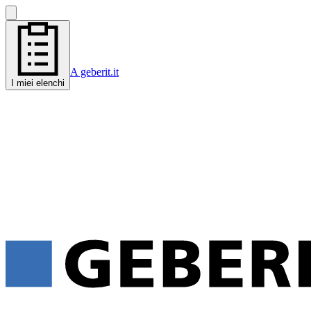
A geberit.it
I miei elenchi