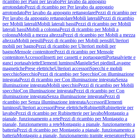
ricambio per Piani per lavabo
Per lavabo da appoggio
arrotondato
Pezzi di ricambio per Per lavabo da appoggio
arrotondato
Per lavabo da appoggio rettangolare
Pezzi di ricambio per
Per lavabo da appoggio rettangolare
Mobili laterali
Pezzi di ricambio
per Mobili laterali
Mobili laterali bassi
Pezzi di ricambio per Mobili
laterali bassi
Mobili a colonna
Pezzi di ricambio per Mobili a
colonna
Mobili a mezza altezza
Pezzi di ricambio per Mobili a mezza
altezza
Mobili pensili
Pezzi di ricambio per Mobili pensili
Ulteriori
mobili per bagno
Pezzi di ricambio per Ulteriori mobili per
bagno
Mensole contenitore
Pezzi di ricambio per Mensole
contenitore
Accessori
Inserti per cassetti e portaoggetti
Portasalviette e
ganci portasalviette
Elementi luminosi
Maniglie
Set piedini
Lavagne
magnetiche
Prese elettriche
Ulteriori accessori
Specchi e mobili
specchio
Specchio
Pezzi di ricambio per Specchio
Con illuminazione
integrata
Pezzi di ricambio per Con illuminazione integrata
Senza
illuminazione integrata
Mobili specchio
Pezzi di ricambio per Mobili
specchio
Con illuminazione integrata
Pezzi di ricambio per Con
illuminazione integrata
Senza illuminazione integrata
Pezzi di
ricambio per Senza illuminazione integrata
Accessori
Elementi
luminosi
Ulteriori accessori
Prese elettriche
Rubinetti
Rubinetterie per
lavabo
Pezzi di ricambio per Rubinetterie per lavabo
Montaggio a
pianale, funzionamento a rete
Pezzi di ricambio per Montaggio a
pianale, funzionamento a rete
Montaggio a pianale, funzionamento a
batteria
Pezzi di ricambio per Montaggio a pianale, funzionamento a
batteria
Montaggio a pianale, funzionamento tramite generatore
Pezzi