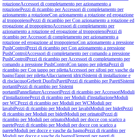
rotazione
Accessori di completamento per azionamento a
rotazione
Pezzi di ricambio per Accessori di completamento per
azionamento a rotazione
Con azionamento a rotazione ed erogazione
al troppopieno
Pezzi di ricambio per Con azionamento a rotazione ed
erogazione al troppopieno
Accessori di completamento per
azionamento a rotazione ed erogazione al troppopieno
Pezzi di
ricambio per Accessori di completamento per azionamento a
rotazione ed erogazione al troppopieno
Con azionamento a pressione
PushControl
Pezzi di ricambio per Con azionamento a pressione
PushControl
Accessori di completamento per comando a pressione
PushControl
Pezzi di ricambio per Accessori di completamento per
comando a pressione PushControl
Con tappo per piletta
Pezzi di
ricambio per Con tappo per piletta
Accessori per sifoni per vasche da
bagno
Tappi per piletta
Allacciamenti idrici
Sistemi di installazione e
di risciacquo
Geberit Duofix
Pareti
Pezzi di ricambio per Pareti
Sistemi
portanti
Pezzi di ricambio per Sistemi
portanti
Pannellature
Accessori
Pezzi di ricambio per Accessori
Moduli
d'installazione
Pezzi di ricambio per Moduli d'installazione
Moduli
per WC
Pezzi di ricambio per Moduli per WC
Moduli per
lavabi
Pezzi di ricambio per Moduli per lavabi
Moduli per bidet
Pezzi
di ricambio per Moduli per bidet
Moduli per orinatoi
Pezzi di
ricambio per Moduli per orinatoi
Moduli per docce con scarico a
parete
Pezzi di ricambio per Moduli per docce con scarico a
parete
Moduli per docce e vasche da bagno
Pezzi di ricambio per
Moduli per docce e vasche da bagno
Elementi per pareti di