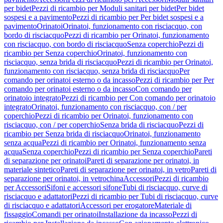
per bidet
Pezzi di ricambio per Moduli sanitari per bidet
Per bidet
sospesi e a pavimento
Pezzi di ricambio per Per bidet sospesi e a
pavimento
Orinatoi
Orinatoi, funzionamento con risciacquo, con
bordo di risciacquo
Pezzi di ricambio per Orinatoi, funzionamento
con risciacquo, con bordo di risciacquo
Senza coperchio
Pezzi di
ricambio per Senza coperchio
Orinatoi, funzionamento con
risciacquo, senza brida di risciacquo
Pezzi di ricambio per Orinatoi,
funzionamento con risciacquo, senza brida di risciacquo
Per
comando per orinatoi esterno o da incasso
Pezzi di ricambio per Per
comando per orinatoi esterno o da incasso
Con comando per
orinatoio integrato
Pezzi di ricambio per Con comando per orinatoio
integrato
Orinatoi, funzionamento con risciacquo, con / per
coperchio
Pezzi di ricambio per Orinatoi, funzionamento con
risciacquo, con / per coperchio
Senza brida di risciacquo
Pezzi di
ricambio per Senza brida di risciacquo
Orinatoi, funzionamento
senza acqua
Pezzi di ricambio per Orinatoi, funzionamento senza
acqua
Senza coperchio
Pezzi di ricambio per Senza coperchio
Pareti
di separazione per orinatoi
Pareti di separazione per orinatoi, in
materiale sintetico
Pareti di separazione per orinatoi, in vetro
Pareti di
separazione per orinatoi, in vetrochina
Accessori
Pezzi di ricambio
per Accessori
Sifoni e accessori sifone
Tubi di risciacquo, curve di
risciacquo e adattatori
Pezzi di ricambio per Tubi di risciacquo, curve
di risciacquo e adattatori
Accessori per erogatore
Materiale di
fissaggio
Comandi per orinatoi
Installazione da incasso
Pezzi di