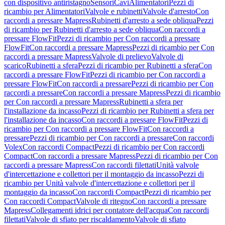
con dispositivo antiristagno
Sensori
Cavi
Alimentatori
Pezzi di
ricambio per Alimentatori
Valvole e rubinetti
Valvole d'arresto
Con
raccordi a pressare Mapress
Rubinetti d'arresto a sede obliqua
Pezzi
di ricambio per Rubinetti d'arresto a sede obliqua
Con raccordi a
pressare FlowFit
Pezzi di ricambio per Con raccordi a pressare
FlowFit
Con raccordi a pressare Mapress
Pezzi di ricambio per Con
raccordi a pressare Mapress
Valvole di prelievo
Valvole di
scarico
Rubinetti a sfera
Pezzi di ricambio per Rubinetti a sfera
Con
raccordi a pressare FlowFit
Pezzi di ricambio per Con raccordi a
pressare FlowFit
Con raccordi a pressare
Pezzi di ricambio per Con
raccordi a pressare
Con raccordi a pressare Mapress
Pezzi di ricambio
per Con raccordi a pressare Mapress
Rubinetti a sfera per
l'installazione da incasso
Pezzi di ricambio per Rubinetti a sfera per
l'installazione da incasso
Con raccordi a pressare FlowFit
Pezzi di
ricambio per Con raccordi a pressare FlowFit
Con raccordi a
pressare
Pezzi di ricambio per Con raccordi a pressare
Con raccordi
Volex
Con raccordi Compact
Pezzi di ricambio per Con raccordi
Compact
Con raccordi a pressare Mapress
Pezzi di ricambio per Con
raccordi a pressare Mapress
Con raccordi filettati
Unità valvole
d'intercettazione e collettori per il montaggio da incasso
Pezzi di
ricambio per Unità valvole d'intercettazione e collettori per il
montaggio da incasso
Con raccordi Compact
Pezzi di ricambio per
Con raccordi Compact
Valvole di ritegno
Con raccordi a pressare
Mapress
Collegamenti idrici per contatore dell'acqua
Con raccordi
filettati
Valvole di sfiato per riscaldamento
Valvole di sfiato