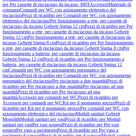
per Per cassette di risciacquo da incasso 300T
Accessori
Materiale di
consumo
Comandi per WC con azionamento elettronico del
risciacquo
Pezzi di ricambio per Comandi per WC con azionamento
elettronico del risciacquo
Per funzionamento a rete, per cassette di
risciacquo da incasso Geberit Sigma 12 cm
Pezzi di ricambio per Per
funzionamento a rete, per cassette di risciacquo da incasso Geberit
Sigma 12 cm
Per funzionamento a rete, per cassette di risciacquo da
incasso Geberit Sigma 8 cm
Pezzi di ricambio per Per funzionamento
a rete, per cassette di risciacquo da incasso Geberit Sigma 8 cm
Per
funzionamento a batteria, per cassette di risciacquo da incasso
Geberit Sigma 12 cm
Pezzi di ricambio per Per funzionamento a
batteria, per cassette di risciacquo da incasso Geberit Sigma 12
cm
Comandi per WC con azionamento pneumatico del
risciacquo
Pezzi di ricambio per Comandi per WC con azionamento
pneumatico del risciacquo
Per risciacquo a due quantità
Pezzi di
ricambio per Per risciacquo a due quantità
Per risciacquo ad una
quantità
Pezzi di ricambio per Per risciacquo ad una
quantità
Accessori per comandi per WC
Pezzi di ricambio per
Accessori per comandi per WC
Kit per il montaggio grezzo
Pezzi di
ricambio per Kit per il montaggio grezzo
Per comandi per WC con
azionamento elettronico del risciacquo
Moduli sanitari Geberit
Monolith
Moduli sanitari per vasi
Pezzi di ricambio per Moduli
sanitari per vasi
Per vasi sospesi
Pezzi di ricambio per Per vasi
sospesi
Per vaso a pavimento
Pezzi di ricambio per Per vaso a
pavimento
Accessori
Pezzi di ricambio per Accessori
Moduli sanitari