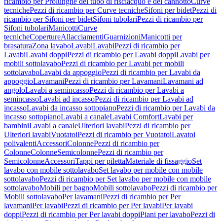
ricambio per Prolunghe del tubo di risciacquo e del cannotto
Curve
tecniche
Pezzi di ricambio per Curve tecniche
Sifoni per bidet
Pezzi di
ricambio per Sifoni per bidet
Sifoni tubolari
Pezzi di ricambio per
Sifoni tubolari
Manicotti
Curve
tecniche
Coperture
Allacciamenti
Guarnizioni
Manicotti per
brasatura
Zona lavabo
Lavabi
Lavabi
Pezzi di ricambio per
Lavabi
Lavabi doppi
Pezzi di ricambio per Lavabi doppi
Lavabi per
mobili sottolavabo
Pezzi di ricambio per Lavabi per mobili
sottolavabo
Lavabi da appoggio
Pezzi di ricambio per Lavabi da
appoggio
Lavamani
Pezzi di ricambio per Lavamani
Lavamani ad
angolo
Lavabi a semincasso
Pezzi di ricambio per Lavabi a
semincasso
Lavabi ad incasso
Pezzi di ricambio per Lavabi ad
incasso
Lavabi da incasso sottopiano
Pezzi di ricambio per Lavabi da
incasso sottopiano
Lavabi a canale
Lavabi Comfort
Lavabi per
bambini
Lavabi a canale
Ulteriori lavabi
Pezzi di ricambio per
Ulteriori lavabi
Vuotatoi
Pezzi di ricambio per Vuotatoi
Lavatoi
polivalenti
Accessori
Colonne
Pezzi di ricambio per
Colonne
Colonne
Semicolonne
Pezzi di ricambio per
Semicolonne
Accessori
Tappi per piletta
Materiale di fissaggio
Set
lavabo con mobile sottolavabo
Set lavabo per mobile con mobile
sottolavabo
Pezzi di ricambio per Set lavabo per mobile con mobile
sottolavabo
Mobili per bagno
Mobili sottolavabo
Pezzi di ricambio per
Mobili sottolavabo
Per lavamani
Pezzi di ricambio per Per
lavamani
Per lavabi
Pezzi di ricambio per Per lavabi
Per lavabi
doppi
Pezzi di ricambio per Per lavabi doppi
Piani per lavabo
Pezzi di