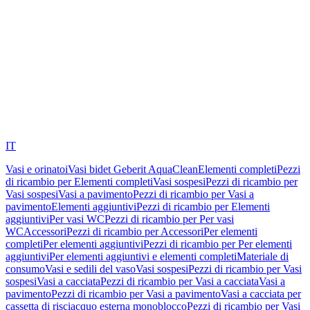
IT
Vasi e orinatoi
Vasi bidet Geberit AquaClean
Elementi completi
Pezzi
di ricambio per Elementi completi
Vasi sospesi
Pezzi di ricambio per
Vasi sospesi
Vasi a pavimento
Pezzi di ricambio per Vasi a
pavimento
Elementi aggiuntivi
Pezzi di ricambio per Elementi
aggiuntivi
Per vasi WC
Pezzi di ricambio per Per vasi
WC
Accessori
Pezzi di ricambio per Accessori
Per elementi
completi
Per elementi aggiuntivi
Pezzi di ricambio per Per elementi
aggiuntivi
Per elementi aggiuntivi e elementi completi
Materiale di
consumo
Vasi e sedili del vaso
Vasi sospesi
Pezzi di ricambio per Vasi
sospesi
Vasi a cacciata
Pezzi di ricambio per Vasi a cacciata
Vasi a
pavimento
Pezzi di ricambio per Vasi a pavimento
Vasi a cacciata per
cassetta di risciacquo esterna monoblocco
Pezzi di ricambio per Vasi