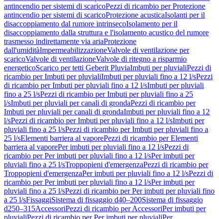
antincendio per sistemi di scarico
Pezzi di ricambio per Protezione
antincendio per sistemi di scarico
Protezione acustica
Isolanti per il
disaccoppiamento dal rumore intrinseco
Isolamento per il
disaccoppiamento dalla struttura e l'isolamento acustico del rumore
trasmesso indirettamente via aria
Protezione
dall'umidità
Impermeabilizzazione
Valvole di ventilazione per
scarico
Valvole di ventilazione
Valvole di ritegno a risparmio
energetico
Scarico per tetti Geberit Pluvia
Imbuti per pluviali
Pezzi di
ricambio per Imbuti per pluviali
Imbuti per pluviali fino a 12 l/s
Pezzi
di ricambio per Imbuti per pluviali fino a 12 l/s
Imbuti per pluviali
fino a 25 l/s
Pezzi di ricambio per Imbuti per pluviali fino a 25
l/s
Imbuti per pluviali per canali di gronda
Pezzi di ricambio per
Imbuti per pluviali per canali di gronda
Imbuti per pluviali fino a 12
l/s
Pezzi di ricambio per Imbuti per pluviali fino a 12 l/s
Imbuti per
pluviali fino a 25 l/s
Pezzi di ricambio per Imbuti per pluviali fino a
25 l/s
Elementi barriera al vapore
Pezzi di ricambio per Elementi
barriera al vapore
Per imbuti per pluviali fino a 12 l/s
Pezzi di
ricambio per Per imbuti per pluviali fino a 12 l/s
Per imbuti per
pluviali fino a 25 l/s
Troppopieni d'emergenza
Pezzi di ricambio per
Troppopieni d'emergenza
Per imbuti per pluviali fino a 12 l/s
Pezzi di
ricambio per Per imbuti per pluviali fino a 12 l/s
Per imbuti per
pluviali fino a 25 l/s
Pezzi di ricambio per Per imbuti per pluviali fino
a 25 l/s
Fissaggi
Sistema di fissaggio d40–200
Sistema di fissaggio
d250–315
Accessori
Pezzi di ricambio per Accessori
Per imbuti per
pluviali
Pezzi di ricambio per Per imbuti per pluviali
Per