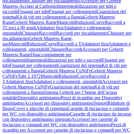
riscaldamento
Chiusure per riscaldamento
Accessori per Geberit
Mapress Acciaio al Carbonio
Impermeabilizzazioni per tubi e
raccordi
Fissaggi per tubi
Fissaggi per collegamenti
Guarnizioni del
sistema
Kit di viti per collegamenti a flangia
Geberit Mapress
Rame
Geberit Mapress Rame
Manicotti
Riduzioni
Curve
Raccordi a
T
Croci a 90 gradi
Adattatori fissi
Adattatori e collegamenti,
smontabili
Chiusure
Raccordi
Raccordi per riscaldamento
Chiusure per
riscaldamento
Geberit Mapress Rame,
gas
Manicotti
Riduzioni
Curve
Raccordi a T
Adattatori fissi
Adattatori e
collegamenti, smontabili
Chiusure
Raccordi
Accessori per Geberit
Mapress Rame
Disaccoppiamenti per
collegamenti
Impermeabilizzazioni per tubi e raccordi
Fissaggi per
tubi
Fissaggi per collegamenti
Guarnizioni del sistema
Kit di viti per
collegamenti a flangia
Geberit Mapress CuNiFe
Geberit Mapress
CuNiFe
Tubi 2.1972
Manicotti
Riduzioni
Curve
Raccordi a
T
Adattatori fissi
Adattatori e collegamenti, smontabili
Accessori per
Geberit Mapress CuNiFe
Guarnizioni del sistema
Kit di viti per
collegamenti a flangia
Sistema Geberit per l’Igiene dell’acqua
potabile
Dispositivi antiristagno
Pezzi di ricambio per Dispositivi
antiristagno
Accessori per dispositivi antiristagno
Sensori
Riduttore di
flusso
Cover e placche di copertura
Cassette di risciacquo e comandi
per WC con dispositivo antiristagno
Cassette di risciacquo da incasso
con dispositivo antiristagno integrato
Accessori per cassette di
risciacquo e comandi per WC con dispositivo antiristagno
Pezzi di
ricambio per Accessori per cassette di risciacquo e comandi per WC