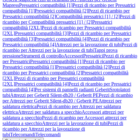
Mapress
Pressatrici compatibilità [1]
Pezzi di ricambio per Pressatrici
compatibilità [1]
Pressatrici compatibilità [2]
Pezzi di ricambio per
Pressatrici compatibilità [2]
Compatibilità pressatrici [1] / [2]
Pezzi di
ricambio per Compatibilità pressatrici [1] / [2]
Pressatrici
compatibilità [2XL]
Pezzi di ricambio per Pressatrici compatibilità
[2XL]
Pressatrici compatibilità [3]
Pezzi di ricambio per Pressatrici
compatibilità [3]
Pressatrici compatibilità [4]
Pezzi di ricambio per
Pressatrici compatibilità [4]
Attrezzi per la lavorazione di tubi
Pezzi di
ricambio per Attrezzi per la lavorazione di tubi
Tappi prova
pressione
Strumenti di controllo
Accessori
Pressatrici
Pezzi di ricambio
per Pressatrici
Pressatrici compatibilità [1]
Pezzi di ricambio per
Pressatrici compatibilità [1]
Pressatrici compatibilità [2]
Pezzi di
ricambio per Pressatrici compatibilità [2]
Pressatrici compatibilità
[2XL]
Pezzi di ricambio per Pressatrici compatibilità
[2XL]
Pressatrici compatibilità [4]
Pezzi di ricambio per Pressatrici
compatibilità [4]
Per sistemi di pannelli radianti Geberit
Srotolatori
tubi
Attrezzi per Geberit Silent-db20 / Geberit PE
Pezzi di ricambio
per Attrezzi per Geberit Silent-db20 / Geberit PE
Attrezzi per
saldatura elettrica
Pezzi di ricambio per Attrezzi per saldatura
elettrica
Attrezzi per saldatura a specchio
Accessori attrezzi per
saldatura a specchio
Pezzi di ricambio per Accessori attrezzi per
saldatura a specchio
Attrezzi per la lavorazione di tubi
Pezzi di
ricambio per Attrezzi per la lavorazione di
tubi
Telecomandi
Telecomandi