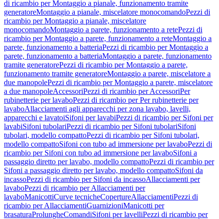
di ricambio per Montaggio a pianale, funzionamento tramite
generatore
Montaggio a pianale, miscelatore monocomando
Pezzi di
ricambio per Montaggio a pianale, miscelatore
monocomando
Montaggio a parete, funzionamento a rete
Pezzi di
ricambio per Montaggio a parete, funzionamento a rete
Montaggio a
parete, funzionamento a batteria
Pezzi di ricambio per Montaggio a
parete, funzionamento a batteria
Montaggio a parete, funzionamento
tramite generatore
Pezzi di ricambio per Montaggio a parete,
funzionamento tramite generatore
Montaggio a parete, miscelatore a
due manopole
Pezzi di ricambio per Montaggio a parete, miscelatore
a due manopole
Accessori
Pezzi di ricambio per Accessori
Per
rubinetterie per lavabo
Pezzi di ricambio per Per rubinetterie per
lavabo
Allacciamenti agli apparecchi per zona lavabo, lavelli,
apparecchi e lavatoi
Sifoni per lavabi
Pezzi di ricambio per Sifoni per
lavabi
Sifoni tubolari
Pezzi di ricambio per Sifoni tubolari
Sifoni
tubolari, modello compatto
Pezzi di ricambio per Sifoni tubolari,
modello compatto
Sifoni con tubo ad immersione per lavabo
Pezzi di
ricambio per Sifoni con tubo ad immersione per lavabo
Sifoni a
passaggio diretto per lavabo, modello compatto
Pezzi di ricambio per
Sifoni a passaggio diretto per lavabo, modello compatto
Sifoni da
incasso
Pezzi di ricambio per Sifoni da incasso
Allacciamenti per
lavabo
Pezzi di ricambio per Allacciamenti per
lavabo
Manicotti
Curve tecniche
Coperture
Allacciamenti
Pezzi di
ricambio per Allacciamenti
Guarnizioni
Manicotti per
brasatura
Prolunghe
Comandi
Sifoni per lavelli
Pezzi di ricambio per