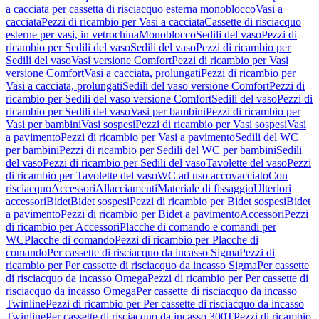
a cacciata per cassetta di risciacquo esterna monoblocco
Vasi a
cacciata
Pezzi di ricambio per Vasi a cacciata
Cassette di risciacquo
esterne per vasi, in vetrochina
Monoblocco
Sedili del vaso
Pezzi di
ricambio per Sedili del vaso
Sedili del vaso
Pezzi di ricambio per
Sedili del vaso
Vasi versione Comfort
Pezzi di ricambio per Vasi
versione Comfort
Vasi a cacciata, prolungati
Pezzi di ricambio per
Vasi a cacciata, prolungati
Sedili del vaso versione Comfort
Pezzi di
ricambio per Sedili del vaso versione Comfort
Sedili del vaso
Pezzi di
ricambio per Sedili del vaso
Vasi per bambini
Pezzi di ricambio per
Vasi per bambini
Vasi sospesi
Pezzi di ricambio per Vasi sospesi
Vasi
a pavimento
Pezzi di ricambio per Vasi a pavimento
Sedili del WC
per bambini
Pezzi di ricambio per Sedili del WC per bambini
Sedili
del vaso
Pezzi di ricambio per Sedili del vaso
Tavolette del vaso
Pezzi
di ricambio per Tavolette del vaso
WC ad uso accovacciato
Con
risciacquo
Accessori
Allacciamenti
Materiale di fissaggio
Ulteriori
accessori
Bidet
Bidet sospesi
Pezzi di ricambio per Bidet sospesi
Bidet
a pavimento
Pezzi di ricambio per Bidet a pavimento
Accessori
Pezzi
di ricambio per Accessori
Placche di comando e comandi per
WC
Placche di comando
Pezzi di ricambio per Placche di
comando
Per cassette di risciacquo da incasso Sigma
Pezzi di
ricambio per Per cassette di risciacquo da incasso Sigma
Per cassette
di risciacquo da incasso Omega
Pezzi di ricambio per Per cassette di
risciacquo da incasso Omega
Per cassette di risciacquo da incasso
Twinline
Pezzi di ricambio per Per cassette di risciacquo da incasso
Twinline
Per cassette di risciacquo da incasso 300T
Pezzi di ricambio