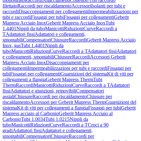
monostrato
Raccordi
Allacciamenti
Collettori con raccordo
filettato
Raccordi per riscaldamento
Accessori
Isolanti per tubi e
raccordi
Disaccoppiamenti per collegamenti
Impermeabilizzazioni per
tubi e raccordi
Fissaggi per tubi
Fissaggi per collegamenti
Geberit
Mapress Acciaio Inox
Geberit Mapress Acciaio Inox
Tubi
1.4401
Nippli da tubo
Manicotti
Riduzioni
Curve
Raccordi a
T
Adattatori fissi
Adattatori e collegamenti,
smontabili
Compensatori
Chiusure
Raccordi
Geberit Mapress Acciaio
Inox, gas
Tubi 1.4401
Nippli da
tubo
Manicotti
Riduzioni
Curve
Raccordi a T
Adattatori fissi
Adattatori
e collegamenti, smontabili
Chiusure
Raccordi
Accessori Geberit
Mapress Acciaio Inox
Disaccoppiamenti per
collegamenti
Impermeabilizzazioni per tubi e raccordi
Fissaggi per
tubi
Fissaggi per collegamenti
Guarnizioni del sistema
Kit di viti per
collegamenti a flangia
Geberit Mapress Therm
Tubi
Therm
Raccordi
Manicotti
Riduzioni
Curve
Raccordi a T
Adattatori
fissi
Adattatori e giunzioni, removibili
Compensatori
assiali
Chiusure
Raccordi per riscaldamento
Chiusure per
riscaldamento
Accessori per Geberit Mapress Therm
Guarnizioni del
sistema
Kit di viti per collegamenti a flangia
Fissaggi per tubi
Geberit
Mapress acciaio al Carbonio
Geberit Mapress Acciaio al
Carbonio
Tubi 1.0034
Tubi 1.0215
Nippli da
tubo
Manicotti
Riduzioni
Curve
Raccordi a T
Croci a 90
gradi
Adattatori fissi
Adattatori e collegamenti,
smontabili
Compensatori
Chiusure
Raccordi per