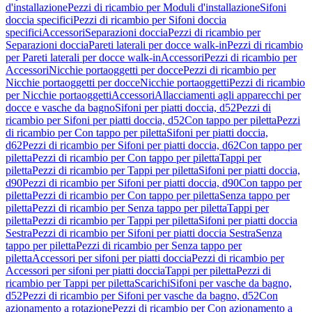
d'installazione
Pezzi di ricambio per Moduli d'installazione
Sifoni
doccia specifici
Pezzi di ricambio per Sifoni doccia
specifici
Accessori
Separazioni doccia
Pezzi di ricambio per
Separazioni doccia
Pareti laterali per docce walk-in
Pezzi di ricambio
per Pareti laterali per docce walk-in
Accessori
Pezzi di ricambio per
Accessori
Nicchie portaoggetti per docce
Pezzi di ricambio per
Nicchie portaoggetti per docce
Nicchie portaoggetti
Pezzi di ricambio
per Nicchie portaoggetti
Accessori
Allacciamenti agli apparecchi per
docce e vasche da bagno
Sifoni per piatti doccia, d52
Pezzi di
ricambio per Sifoni per piatti doccia, d52
Con tappo per piletta
Pezzi
di ricambio per Con tappo per piletta
Sifoni per piatti doccia,
d62
Pezzi di ricambio per Sifoni per piatti doccia, d62
Con tappo per
piletta
Pezzi di ricambio per Con tappo per piletta
Tappi per
piletta
Pezzi di ricambio per Tappi per piletta
Sifoni per piatti doccia,
d90
Pezzi di ricambio per Sifoni per piatti doccia, d90
Con tappo per
piletta
Pezzi di ricambio per Con tappo per piletta
Senza tappo per
piletta
Pezzi di ricambio per Senza tappo per piletta
Tappi per
piletta
Pezzi di ricambio per Tappi per piletta
Sifoni per piatti doccia
Sestra
Pezzi di ricambio per Sifoni per piatti doccia Sestra
Senza
tappo per piletta
Pezzi di ricambio per Senza tappo per
piletta
Accessori per sifoni per piatti doccia
Pezzi di ricambio per
Accessori per sifoni per piatti doccia
Tappi per piletta
Pezzi di
ricambio per Tappi per piletta
Scarichi
Sifoni per vasche da bagno,
d52
Pezzi di ricambio per Sifoni per vasche da bagno, d52
Con
azionamento a rotazione
Pezzi di ricambio per Con azionamento a