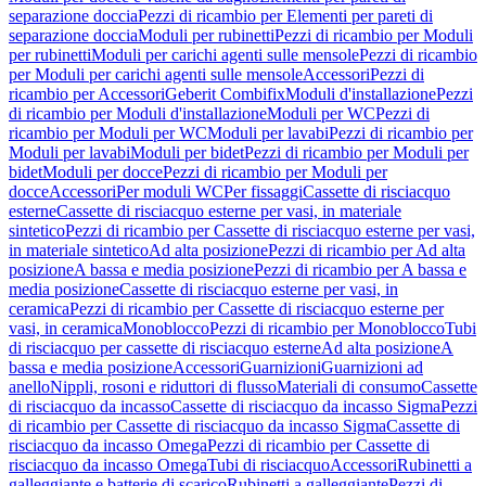
separazione doccia
Pezzi di ricambio per Elementi per pareti di
separazione doccia
Moduli per rubinetti
Pezzi di ricambio per Moduli
per rubinetti
Moduli per carichi agenti sulle mensole
Pezzi di ricambio
per Moduli per carichi agenti sulle mensole
Accessori
Pezzi di
ricambio per Accessori
Geberit Combifix
Moduli d'installazione
Pezzi
di ricambio per Moduli d'installazione
Moduli per WC
Pezzi di
ricambio per Moduli per WC
Moduli per lavabi
Pezzi di ricambio per
Moduli per lavabi
Moduli per bidet
Pezzi di ricambio per Moduli per
bidet
Moduli per docce
Pezzi di ricambio per Moduli per
docce
Accessori
Per moduli WC
Per fissaggi
Cassette di risciacquo
esterne
Cassette di risciacquo esterne per vasi, in materiale
sintetico
Pezzi di ricambio per Cassette di risciacquo esterne per vasi,
in materiale sintetico
Ad alta posizione
Pezzi di ricambio per Ad alta
posizione
A bassa e media posizione
Pezzi di ricambio per A bassa e
media posizione
Cassette di risciacquo esterne per vasi, in
ceramica
Pezzi di ricambio per Cassette di risciacquo esterne per
vasi, in ceramica
Monoblocco
Pezzi di ricambio per Monoblocco
Tubi
di risciacquo per cassette di risciacquo esterne
Ad alta posizione
A
bassa e media posizione
Accessori
Guarnizioni
Guarnizioni ad
anello
Nippli, rosoni e riduttori di flusso
Materiali di consumo
Cassette
di risciacquo da incasso
Cassette di risciacquo da incasso Sigma
Pezzi
di ricambio per Cassette di risciacquo da incasso Sigma
Cassette di
risciacquo da incasso Omega
Pezzi di ricambio per Cassette di
risciacquo da incasso Omega
Tubi di risciacquo
Accessori
Rubinetti a
galleggiante e batterie di scarico
Rubinetti a galleggiante
Pezzi di