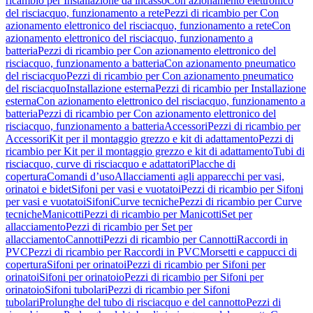
ricambio per Installazione da incasso
Con azionamento elettronico
del risciacquo, funzionamento a rete
Pezzi di ricambio per Con
azionamento elettronico del risciacquo, funzionamento a rete
Con
azionamento elettronico del risciacquo, funzionamento a
batteria
Pezzi di ricambio per Con azionamento elettronico del
risciacquo, funzionamento a batteria
Con azionamento pneumatico
del risciacquo
Pezzi di ricambio per Con azionamento pneumatico
del risciacquo
Installazione esterna
Pezzi di ricambio per Installazione
esterna
Con azionamento elettronico del risciacquo, funzionamento a
batteria
Pezzi di ricambio per Con azionamento elettronico del
risciacquo, funzionamento a batteria
Accessori
Pezzi di ricambio per
Accessori
Kit per il montaggio grezzo e kit di adattamento
Pezzi di
ricambio per Kit per il montaggio grezzo e kit di adattamento
Tubi di
risciacquo, curve di risciacquo e adattatori
Placche di
copertura
Comandi d’uso
Allacciamenti agli apparecchi per vasi,
orinatoi e bidet
Sifoni per vasi e vuotatoi
Pezzi di ricambio per Sifoni
per vasi e vuotatoi
Sifoni
Curve tecniche
Pezzi di ricambio per Curve
tecniche
Manicotti
Pezzi di ricambio per Manicotti
Set per
allacciamento
Pezzi di ricambio per Set per
allacciamento
Cannotti
Pezzi di ricambio per Cannotti
Raccordi in
PVC
Pezzi di ricambio per Raccordi in PVC
Morsetti e cappucci di
copertura
Sifoni per orinatoi
Pezzi di ricambio per Sifoni per
orinatoi
Sifoni per orinatoio
Pezzi di ricambio per Sifoni per
orinatoio
Sifoni tubolari
Pezzi di ricambio per Sifoni
tubolari
Prolunghe del tubo di risciacquo e del cannotto
Pezzi di