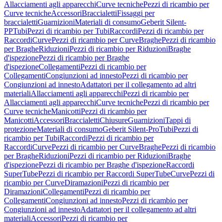
Allacciamenti agli apparecchi
Curve tecniche
Pezzi di ricambio per
Curve tecniche
Accessori
Braccialetti
Fissaggi per
braccialetti
Guarnizioni
Materiali di consumo
Geberit Silent-
PP
Tubi
Pezzi di ricambio per Tubi
Raccordi
Pezzi di ricambio per
Raccordi
Curve
Pezzi di ricambio per Curve
Braghe
Pezzi di ricambio
per Braghe
Riduzioni
Pezzi di ricambio per Riduzioni
Braghe
d'ispezione
Pezzi di ricambio per Braghe
d'ispezione
Collegamenti
Pezzi di ricambio per
Collegamenti
Congiunzioni ad innesto
Pezzi di ricambio per
Congiunzioni ad innesto
Adattatori per il collegamento ad altri
materiali
Allacciamenti agli apparecchi
Pezzi di ricambio per
Allacciamenti agli apparecchi
Curve tecniche
Pezzi di ricambio per
Curve tecniche
Manicotti
Pezzi di ricambio per
Manicotti
Accessori
Braccialetti
Chiusure
Guarnizioni
Tappi di
protezione
Materiali di consumo
Geberit Silent-Pro
Tubi
Pezzi di
ricambio per Tubi
Raccordi
Pezzi di ricambio per
Raccordi
Curve
Pezzi di ricambio per Curve
Braghe
Pezzi di ricambio
per Braghe
Riduzioni
Pezzi di ricambio per Riduzioni
Braghe
d'ispezione
Pezzi di ricambio per Braghe d'ispezione
Raccordi
SuperTube
Pezzi di ricambio per Raccordi SuperTube
Curve
Pezzi di
ricambio per Curve
Diramazioni
Pezzi di ricambio per
Diramazioni
Collegamenti
Pezzi di ricambio per
Collegamenti
Congiunzioni ad innesto
Pezzi di ricambio per
Congiunzioni ad innesto
Adattatori per il collegamento ad altri
materiali
Accessori
Pezzi di ricambio per