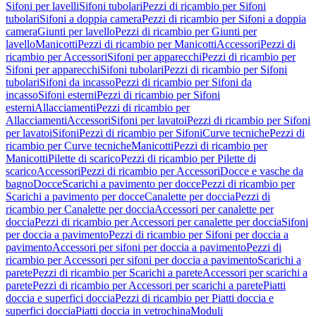
Sifoni per lavelli
Sifoni tubolari
Pezzi di ricambio per Sifoni
tubolari
Sifoni a doppia camera
Pezzi di ricambio per Sifoni a doppia
camera
Giunti per lavello
Pezzi di ricambio per Giunti per
lavello
Manicotti
Pezzi di ricambio per Manicotti
Accessori
Pezzi di
ricambio per Accessori
Sifoni per apparecchi
Pezzi di ricambio per
Sifoni per apparecchi
Sifoni tubolari
Pezzi di ricambio per Sifoni
tubolari
Sifoni da incasso
Pezzi di ricambio per Sifoni da
incasso
Sifoni esterni
Pezzi di ricambio per Sifoni
esterni
Allacciamenti
Pezzi di ricambio per
Allacciamenti
Accessori
Sifoni per lavatoi
Pezzi di ricambio per Sifoni
per lavatoi
Sifoni
Pezzi di ricambio per Sifoni
Curve tecniche
Pezzi di
ricambio per Curve tecniche
Manicotti
Pezzi di ricambio per
Manicotti
Pilette di scarico
Pezzi di ricambio per Pilette di
scarico
Accessori
Pezzi di ricambio per Accessori
Docce e vasche da
bagno
Docce
Scarichi a pavimento per docce
Pezzi di ricambio per
Scarichi a pavimento per docce
Canalette per doccia
Pezzi di
ricambio per Canalette per doccia
Accessori per canalette per
doccia
Pezzi di ricambio per Accessori per canalette per doccia
Sifoni
per doccia a pavimento
Pezzi di ricambio per Sifoni per doccia a
pavimento
Accessori per sifoni per doccia a pavimento
Pezzi di
ricambio per Accessori per sifoni per doccia a pavimento
Scarichi a
parete
Pezzi di ricambio per Scarichi a parete
Accessori per scarichi a
parete
Pezzi di ricambio per Accessori per scarichi a parete
Piatti
doccia e superfici doccia
Pezzi di ricambio per Piatti doccia e
superfici doccia
Piatti doccia in vetrochina
Moduli