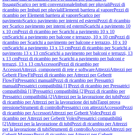
fissaggi
Scarico per tetti convenzionale
Imbuti per pluviali
Pezzi di
ricambio per Imbuti per pluviali
Elementi barriera al vapore
Pezzi di
ricambio per Elementi barriera al vapore
Scarico per
pavimento
Scarico pavimento per interni ed esterni
Pezzi di ricambio
per Scarico pavimento per interni ed esterni
Scarichi a pavimento 10
x 10 cm
Pezzi di ricambio per Scarichi a pavimento 10 x 10
cm
Scarichi a pavimento per balcone e terrazzo, 10 x 10 cm
Pezzi di
ricambio per Scarichi a pavimento per balcone e terrazzo, 10 x 10
cm
Scarichi a pavimento 13 x 13 cm
Pezzi di ricambio per Scarichi a
pavimento 13 x 13 cm
Scarichi a pavimento per balconi e terrazzi, 13
x 13 cm
Pezzi di ricambio per Scarichi a pavimento per balconi e
terrazzi, 13 x 13 cm
Accessori
Pezzi di ricambio per
Accessori
Attrezzi, componenti di rete e software
Attrezzi
Attrezzi per
Geberit FlowFit
Pezzi di ricambio per Attrezzi per Geberit
FlowFit
Pressatrici manuali
Pezzi di ricambio per Pressatrici
manuali
Pressatrici compatibilità [1]
Pezzi di ricambio per Pressatrici
compatibilità [1]
Pressatrici compatibilità [2]
Pezzi di ricambio per
Pressatrici compatibilità [2]
Attrezzi per la lavorazione dei tubi
Pezzi
di ricambio per Attrezzi per la lavorazione dei tubi
Tappi prova
pressione
Strumenti di controllo
Pressatrici con attrezzi
Accessori
Pezzi
di ricambio per Accessori
Attrezzi per Geberit Volex
Pezzi di
ricambio per Attrezzi per Geberit Volex
Pressatrici compatibilità
[2]
Attrezzi per la lavorazione di tubi
Pezzi di ricambio per Attrezzi
per la lavorazione di tubi
Strumenti di controllo
Accessori
Attrezzi per
Geberit Mapress
Pezzi di ricambio per Attrezzi per Geberit