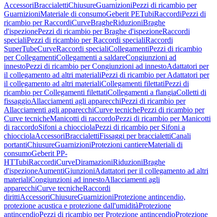
Accessori
Braccialetti
Chiusure
Guarnizioni
Pezzi di ricambio per
Guarnizioni
Materiale di consumo
Geberit PE
Tubi
Raccordi
Pezzi di
ricambio per Raccordi
Curve
Braghe
Riduzioni
Braghe
d'ispezione
Pezzi di ricambio per Braghe d'ispezione
Raccordi
speciali
Pezzi di ricambio per Raccordi speciali
Raccordi
SuperTube
Curve
Raccordi speciali
Collegamenti
Pezzi di ricambio
per Collegamenti
Collegamenti a saldare
Congiunzioni ad
innesto
Pezzi di ricambio per Congiunzioni ad innesto
Adattatori per
il collegamento ad altri materiali
Pezzi di ricambio per Adattatori per
il collegamento ad altri materiali
Collegamenti filettati
Pezzi di
ricambio per Collegamenti filettati
Collegamenti a flangia
Colletti di
fissaggio
Allacciamenti agli apparecchi
Pezzi di ricambio per
Allacciamenti agli apparecchi
Curve tecniche
Pezzi di ricambio per
Curve tecniche
Manicotti di raccordo
Pezzi di ricambio per Manicotti
di raccordo
Sifoni a chiocciola
Pezzi di ricambio per Sifoni a
chiocciola
Accessori
Braccialetti
Fissaggi per braccialetti
Canali
portanti
Chiusure
Guarnizioni
Protezioni cantiere
Materiali di
consumo
Geberit PP-
HT
Tubi
Raccordi
Curve
Diramazioni
Riduzioni
Braghe
d'ispezione
Aumenti
Giunzioni
Adattatori per il collegamento ad altri
materiali
Congiunzioni ad innesto
Allacciamenti agli
apparecchi
Curve tecniche
Raccordi
diritti
Accessori
Chiusure
Guarnizioni
Protezione antincendio,
protezione acustica e protezione dall'umidità
Protezione
antincendio
Pezzi di ricambio per Protezione antincendio
Protezione