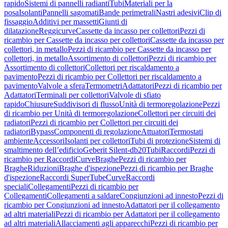
rapido
Sistemi di pannelli radianti
Tubi
Materiali per la
posa
Isolanti
Pannelli sagomati
Bande perimetrali
Nastri adesivi
Clip di
fissaggio
Additivi per massetti
Giunti di
dilatazione
Reggicurve
Cassette da incasso per collettori
Pezzi di
ricambio per Cassette da incasso per collettori
Cassette da incasso per
collettori, in metallo
Pezzi di ricambio per Cassette da incasso per
collettori, in metallo
Assortimento di collettori
Pezzi di ricambio per
Assortimento di collettori
Collettori per riscaldamento a
pavimento
Pezzi di ricambio per Collettori per riscaldamento a
pavimento
Valvole a sfera
Termometri
Adattatori
Pezzi di ricambio per
Adattatori
Terminali per collettori
Valvole di sfiato
rapido
Chiusure
Suddivisori di flusso
Unità di termoregolazione
Pezzi
di ricambio per Unità di termoregolazione
Collettori per circuiti dei
radiatori
Pezzi di ricambio per Collettori per circuiti dei
radiatori
Bypass
Componenti di regolazione
Attuatori
Termostati
ambiente
Accessori
Isolanti per collettori
Tubi di protezione
Sistemi di
smaltimento dell’edificio
Geberit Silent-db20
Tubi
Raccordi
Pezzi di
ricambio per Raccordi
Curve
Braghe
Pezzi di ricambio per
Braghe
Riduzioni
Braghe d'ispezione
Pezzi di ricambio per Braghe
d'ispezione
Raccordi SuperTube
Curve
Raccordi
speciali
Collegamenti
Pezzi di ricambio per
Collegamenti
Collegamenti a saldare
Congiunzioni ad innesto
Pezzi di
ricambio per Congiunzioni ad innesto
Adattatori per il collegamento
ad altri materiali
Pezzi di ricambio per Adattatori per il collegamento
ad altri materiali
Allacciamenti agli apparecchi
Pezzi di ricambio per