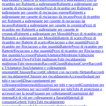
ricambio per Rubinetti a galleggiante
Rubinetti a galleggiante per
cassette di risciacquo esterne
Pezzi di ricambio per Rubinetti a
galleggiante per cassette di risciacquo esterne
Rubinetti a
galleggiante per cassette di risciacquo da incasso
Pezzi di ricambio
per Rubinetti a galleggiante per cassette di risciacquo da
incasso
Rubinetti a galleggiante per cassette in ceramica
Pezzi di
ricambio per Rubinetti a galleggiante per cassette in
ceramica
Rubinetti a galleggiante per Monolith
Pezzi di ricambio per
Rubinetti a galleggiante per Monolith
Batterie di scarico
Pezzi di
ricambio per Batterie di scarico
Risciacquo a due quantità
Pezzi di
ricambio per Risciacquo a due quantità
Batterie
Pezzi di ricambio per
Batterie
Risciacquo a due quantità
Pezzi di ricambio per Risciacquo a
due quantità
Accessori
Pulsanti
Adattatori
Membrane
Adduzione
idrica
Geberit FlowFit
Tubi multistrato
Tubi riscaldamento
multistrato
Tubi monostrato
Raccordi
Giunti
Riduzioni
Curve
Raccordi
a T
Adattatori fissi
Adattatori e collegamenti,
smontabili
Chiusure
Raccordi
Collettori con raccordo filettato
Raccordi
per riscaldamento
Chiusure per riscaldamento
Accessori
Isolanti per
tubi e raccordi
Disaccoppiamenti per
collegamenti
Impermeabilizzazioni per tubi e raccordi
Guarnizioni per
raccordi
Copertura per raccordi
Fissaggi per tubi
Tubi di protezione e
accessori per la posa
Fissaggi per collegamenti
Guarnizioni del
sistema
Kit di viti per collegamenti a flangia
Materiali di
consumo
Geberit Volex
Tubi riscaldamento