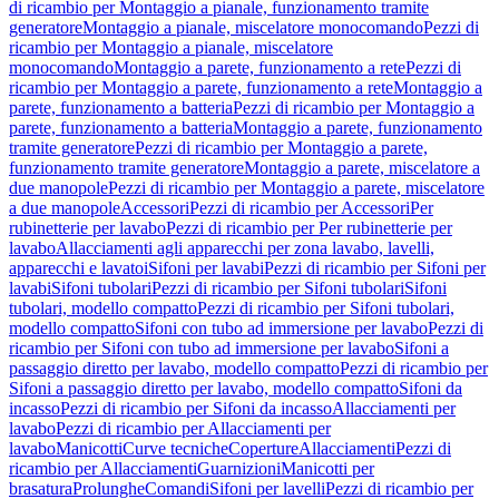
di ricambio per Montaggio a pianale, funzionamento tramite
generatore
Montaggio a pianale, miscelatore monocomando
Pezzi di
ricambio per Montaggio a pianale, miscelatore
monocomando
Montaggio a parete, funzionamento a rete
Pezzi di
ricambio per Montaggio a parete, funzionamento a rete
Montaggio a
parete, funzionamento a batteria
Pezzi di ricambio per Montaggio a
parete, funzionamento a batteria
Montaggio a parete, funzionamento
tramite generatore
Pezzi di ricambio per Montaggio a parete,
funzionamento tramite generatore
Montaggio a parete, miscelatore a
due manopole
Pezzi di ricambio per Montaggio a parete, miscelatore
a due manopole
Accessori
Pezzi di ricambio per Accessori
Per
rubinetterie per lavabo
Pezzi di ricambio per Per rubinetterie per
lavabo
Allacciamenti agli apparecchi per zona lavabo, lavelli,
apparecchi e lavatoi
Sifoni per lavabi
Pezzi di ricambio per Sifoni per
lavabi
Sifoni tubolari
Pezzi di ricambio per Sifoni tubolari
Sifoni
tubolari, modello compatto
Pezzi di ricambio per Sifoni tubolari,
modello compatto
Sifoni con tubo ad immersione per lavabo
Pezzi di
ricambio per Sifoni con tubo ad immersione per lavabo
Sifoni a
passaggio diretto per lavabo, modello compatto
Pezzi di ricambio per
Sifoni a passaggio diretto per lavabo, modello compatto
Sifoni da
incasso
Pezzi di ricambio per Sifoni da incasso
Allacciamenti per
lavabo
Pezzi di ricambio per Allacciamenti per
lavabo
Manicotti
Curve tecniche
Coperture
Allacciamenti
Pezzi di
ricambio per Allacciamenti
Guarnizioni
Manicotti per
brasatura
Prolunghe
Comandi
Sifoni per lavelli
Pezzi di ricambio per