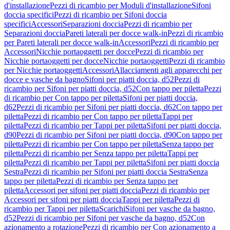
d'installazione
Pezzi di ricambio per Moduli d'installazione
Sifoni
doccia specifici
Pezzi di ricambio per Sifoni doccia
specifici
Accessori
Separazioni doccia
Pezzi di ricambio per
Separazioni doccia
Pareti laterali per docce walk-in
Pezzi di ricambio
per Pareti laterali per docce walk-in
Accessori
Pezzi di ricambio per
Accessori
Nicchie portaoggetti per docce
Pezzi di ricambio per
Nicchie portaoggetti per docce
Nicchie portaoggetti
Pezzi di ricambio
per Nicchie portaoggetti
Accessori
Allacciamenti agli apparecchi per
docce e vasche da bagno
Sifoni per piatti doccia, d52
Pezzi di
ricambio per Sifoni per piatti doccia, d52
Con tappo per piletta
Pezzi
di ricambio per Con tappo per piletta
Sifoni per piatti doccia,
d62
Pezzi di ricambio per Sifoni per piatti doccia, d62
Con tappo per
piletta
Pezzi di ricambio per Con tappo per piletta
Tappi per
piletta
Pezzi di ricambio per Tappi per piletta
Sifoni per piatti doccia,
d90
Pezzi di ricambio per Sifoni per piatti doccia, d90
Con tappo per
piletta
Pezzi di ricambio per Con tappo per piletta
Senza tappo per
piletta
Pezzi di ricambio per Senza tappo per piletta
Tappi per
piletta
Pezzi di ricambio per Tappi per piletta
Sifoni per piatti doccia
Sestra
Pezzi di ricambio per Sifoni per piatti doccia Sestra
Senza
tappo per piletta
Pezzi di ricambio per Senza tappo per
piletta
Accessori per sifoni per piatti doccia
Pezzi di ricambio per
Accessori per sifoni per piatti doccia
Tappi per piletta
Pezzi di
ricambio per Tappi per piletta
Scarichi
Sifoni per vasche da bagno,
d52
Pezzi di ricambio per Sifoni per vasche da bagno, d52
Con
azionamento a rotazione
Pezzi di ricambio per Con azionamento a