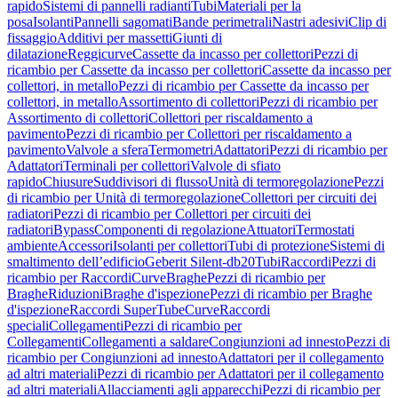
rapido
Sistemi di pannelli radianti
Tubi
Materiali per la
posa
Isolanti
Pannelli sagomati
Bande perimetrali
Nastri adesivi
Clip di
fissaggio
Additivi per massetti
Giunti di
dilatazione
Reggicurve
Cassette da incasso per collettori
Pezzi di
ricambio per Cassette da incasso per collettori
Cassette da incasso per
collettori, in metallo
Pezzi di ricambio per Cassette da incasso per
collettori, in metallo
Assortimento di collettori
Pezzi di ricambio per
Assortimento di collettori
Collettori per riscaldamento a
pavimento
Pezzi di ricambio per Collettori per riscaldamento a
pavimento
Valvole a sfera
Termometri
Adattatori
Pezzi di ricambio per
Adattatori
Terminali per collettori
Valvole di sfiato
rapido
Chiusure
Suddivisori di flusso
Unità di termoregolazione
Pezzi
di ricambio per Unità di termoregolazione
Collettori per circuiti dei
radiatori
Pezzi di ricambio per Collettori per circuiti dei
radiatori
Bypass
Componenti di regolazione
Attuatori
Termostati
ambiente
Accessori
Isolanti per collettori
Tubi di protezione
Sistemi di
smaltimento dell’edificio
Geberit Silent-db20
Tubi
Raccordi
Pezzi di
ricambio per Raccordi
Curve
Braghe
Pezzi di ricambio per
Braghe
Riduzioni
Braghe d'ispezione
Pezzi di ricambio per Braghe
d'ispezione
Raccordi SuperTube
Curve
Raccordi
speciali
Collegamenti
Pezzi di ricambio per
Collegamenti
Collegamenti a saldare
Congiunzioni ad innesto
Pezzi di
ricambio per Congiunzioni ad innesto
Adattatori per il collegamento
ad altri materiali
Pezzi di ricambio per Adattatori per il collegamento
ad altri materiali
Allacciamenti agli apparecchi
Pezzi di ricambio per