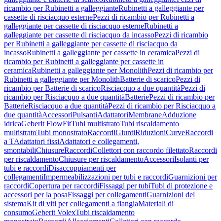
ricambio per Rubinetti a galleggiante
Rubinetti a galleggiante per
cassette di risciacquo esterne
Pezzi di ricambio per Rubinetti a
galleggiante per cassette di risciacquo esterne
Rubinetti a
galleggiante per cassette di risciacquo da incasso
Pezzi di ricambio
per Rubinetti a galleggiante per cassette di risciacquo da
incasso
Rubinetti a galleggiante per cassette in ceramica
Pezzi di
ricambio per Rubinetti a galleggiante per cassette in
ceramica
Rubinetti a galleggiante per Monolith
Pezzi di ricambio per
Rubinetti a galleggiante per Monolith
Batterie di scarico
Pezzi di
ricambio per Batterie di scarico
Risciacquo a due quantità
Pezzi di
ricambio per Risciacquo a due quantità
Batterie
Pezzi di ricambio per
Batterie
Risciacquo a due quantità
Pezzi di ricambio per Risciacquo a
due quantità
Accessori
Pulsanti
Adattatori
Membrane
Adduzione
idrica
Geberit FlowFit
Tubi multistrato
Tubi riscaldamento
multistrato
Tubi monostrato
Raccordi
Giunti
Riduzioni
Curve
Raccordi
a T
Adattatori fissi
Adattatori e collegamenti,
smontabili
Chiusure
Raccordi
Collettori con raccordo filettato
Raccordi
per riscaldamento
Chiusure per riscaldamento
Accessori
Isolanti per
tubi e raccordi
Disaccoppiamenti per
collegamenti
Impermeabilizzazioni per tubi e raccordi
Guarnizioni per
raccordi
Copertura per raccordi
Fissaggi per tubi
Tubi di protezione e
accessori per la posa
Fissaggi per collegamenti
Guarnizioni del
sistema
Kit di viti per collegamenti a flangia
Materiali di
consumo
Geberit Volex
Tubi riscaldamento