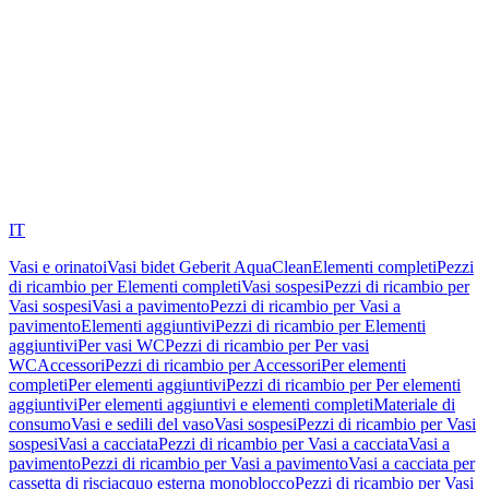
IT
Vasi e orinatoi
Vasi bidet Geberit AquaClean
Elementi completi
Pezzi
di ricambio per Elementi completi
Vasi sospesi
Pezzi di ricambio per
Vasi sospesi
Vasi a pavimento
Pezzi di ricambio per Vasi a
pavimento
Elementi aggiuntivi
Pezzi di ricambio per Elementi
aggiuntivi
Per vasi WC
Pezzi di ricambio per Per vasi
WC
Accessori
Pezzi di ricambio per Accessori
Per elementi
completi
Per elementi aggiuntivi
Pezzi di ricambio per Per elementi
aggiuntivi
Per elementi aggiuntivi e elementi completi
Materiale di
consumo
Vasi e sedili del vaso
Vasi sospesi
Pezzi di ricambio per Vasi
sospesi
Vasi a cacciata
Pezzi di ricambio per Vasi a cacciata
Vasi a
pavimento
Pezzi di ricambio per Vasi a pavimento
Vasi a cacciata per
cassetta di risciacquo esterna monoblocco
Pezzi di ricambio per Vasi