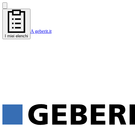
A geberit.it
I miei elenchi