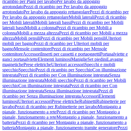
ricambio per Piani per lavabo
Per lavabo da appoggio
arrotondato
Pezzi di ricambio per Per lavabo da appoggio
arrotondato
Per lavabo da appoggio rettangolare
Pezzi di ricambio per
Per lavabo da appoggio rettangolare
Mobili laterali
Pezzi di ricambio
per Mobili laterali
Mobili laterali bassi
Pezzi di ricambio per Mobili
laterali bassi
Mobili a colonna
Pezzi di ricambio per Mobili a
colonna
Mobili a mezza altezza
Pezzi di ricambio per Mobili a mezza
altezza
Mobili pensili
Pezzi di ricambio per Mobili pensili
Ulteriori
mobili per bagno
Pezzi di ricambio per Ulteriori mobili per
bagno
Mensole contenitore
Pezzi di ricambio per Mensole
contenitore
Accessori
Inserti per cassetti e portaoggetti
Portasalviette e
ganci portasalviette
Elementi luminosi
Maniglie
Set piedini
Lavagne
magnetiche
Prese elettriche
Ulteriori accessori
Specchi e mobili
specchio
Specchio
Pezzi di ricambio per Specchio
Con illuminazione
integrata
Pezzi di ricambio per Con illuminazione integrata
Senza
illuminazione integrata
Mobili specchio
Pezzi di ricambio per Mobili
specchio
Con illuminazione integrata
Pezzi di ricambio per Con
illuminazione integrata
Senza illuminazione integrata
Pezzi di
ricambio per Senza illuminazione integrata
Accessori
Elementi
luminosi
Ulteriori accessori
Prese elettriche
Rubinetti
Rubinetterie per
lavabo
Pezzi di ricambio per Rubinetterie per lavabo
Montaggio a
pianale, funzionamento a rete
Pezzi di ricambio per Montaggio a
pianale, funzionamento a rete
Montaggio a pianale, funzionamento a
batteria
Pezzi di ricambio per Montaggio a pianale, funzionamento a
batteria
Montaggio a pianale, funzionamento tramite generatore
Pezzi