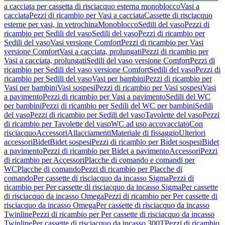
a cacciata per cassetta di risciacquo esterna monoblocco
Vasi a
cacciata
Pezzi di ricambio per Vasi a cacciata
Cassette di risciacquo
esterne per vasi, in vetrochina
Monoblocco
Sedili del vaso
Pezzi di
ricambio per Sedili del vaso
Sedili del vaso
Pezzi di ricambio per
Sedili del vaso
Vasi versione Comfort
Pezzi di ricambio per Vasi
versione Comfort
Vasi a cacciata, prolungati
Pezzi di ricambio per
Vasi a cacciata, prolungati
Sedili del vaso versione Comfort
Pezzi di
ricambio per Sedili del vaso versione Comfort
Sedili del vaso
Pezzi di
ricambio per Sedili del vaso
Vasi per bambini
Pezzi di ricambio per
Vasi per bambini
Vasi sospesi
Pezzi di ricambio per Vasi sospesi
Vasi
a pavimento
Pezzi di ricambio per Vasi a pavimento
Sedili del WC
per bambini
Pezzi di ricambio per Sedili del WC per bambini
Sedili
del vaso
Pezzi di ricambio per Sedili del vaso
Tavolette del vaso
Pezzi
di ricambio per Tavolette del vaso
WC ad uso accovacciato
Con
risciacquo
Accessori
Allacciamenti
Materiale di fissaggio
Ulteriori
accessori
Bidet
Bidet sospesi
Pezzi di ricambio per Bidet sospesi
Bidet
a pavimento
Pezzi di ricambio per Bidet a pavimento
Accessori
Pezzi
di ricambio per Accessori
Placche di comando e comandi per
WC
Placche di comando
Pezzi di ricambio per Placche di
comando
Per cassette di risciacquo da incasso Sigma
Pezzi di
ricambio per Per cassette di risciacquo da incasso Sigma
Per cassette
di risciacquo da incasso Omega
Pezzi di ricambio per Per cassette di
risciacquo da incasso Omega
Per cassette di risciacquo da incasso
Twinline
Pezzi di ricambio per Per cassette di risciacquo da incasso
Twinline
Per cassette di risciacquo da incasso 300T
Pezzi di ricambio