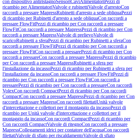
con dispositivo antiristagno
Sensori
Cavi
Alimentatori
Pezzi di
ricambio per Alimentatori
Valvole e rubinetti
Valvole d'arresto
Con
raccordi a pressare Mapress
Rubinetti d'arresto a sede obliqua
Pezzi
di ricambio per Rubinetti d'arresto a sede obliqua
Con raccordi a
pressare FlowFit
Pezzi di ricambio per Con raccordi a pressare
FlowFit
Con raccordi a pressare Mapress
Pezzi di ricambio per Con
raccordi a pressare Mapress
Valvole di prelievo
Valvole di
scarico
Rubinetti a sfera
Pezzi di ricambio per Rubinetti a sfera
Con
raccordi a pressare FlowFit
Pezzi di ricambio per Con raccordi a
pressare FlowFit
Con raccordi a pressare
Pezzi di ricambio per Con
raccordi a pressare
Con raccordi a pressare Mapress
Pezzi di ricambio
per Con raccordi a pressare Mapress
Rubinetti a sfera per
l'installazione da incasso
Pezzi di ricambio per Rubinetti a sfera per
l'installazione da incasso
Con raccordi a pressare FlowFit
Pezzi di
ricambio per Con raccordi a pressare FlowFit
Con raccordi a
pressare
Pezzi di ricambio per Con raccordi a pressare
Con raccordi
Volex
Con raccordi Compact
Pezzi di ricambio per Con raccordi
Compact
Con raccordi a pressare Mapress
Pezzi di ricambio per Con
raccordi a pressare Mapress
Con raccordi filettati
Unità valvole
d'intercettazione e collettori per il montaggio da incasso
Pezzi di
ricambio per Unità valvole d'intercettazione e collettori per il
montaggio da incasso
Con raccordi Compact
Pezzi di ricambio per
Con raccordi Compact
Valvole di ritegno
Con raccordi a pressare
Mapress
Collegamenti idrici per contatore dell'acqua
Con raccordi
filettati
Valvole di sfiato per riscaldamento
Valvole di sfiato