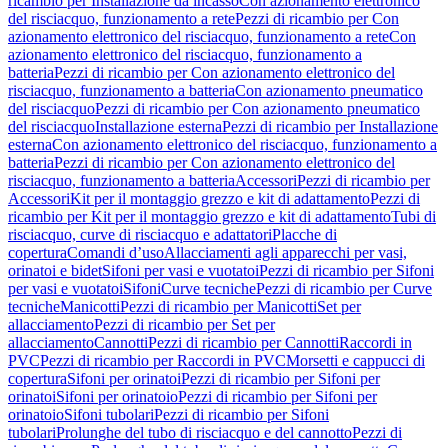
ricambio per Installazione da incasso
Con azionamento elettronico
del risciacquo, funzionamento a rete
Pezzi di ricambio per Con
azionamento elettronico del risciacquo, funzionamento a rete
Con
azionamento elettronico del risciacquo, funzionamento a
batteria
Pezzi di ricambio per Con azionamento elettronico del
risciacquo, funzionamento a batteria
Con azionamento pneumatico
del risciacquo
Pezzi di ricambio per Con azionamento pneumatico
del risciacquo
Installazione esterna
Pezzi di ricambio per Installazione
esterna
Con azionamento elettronico del risciacquo, funzionamento a
batteria
Pezzi di ricambio per Con azionamento elettronico del
risciacquo, funzionamento a batteria
Accessori
Pezzi di ricambio per
Accessori
Kit per il montaggio grezzo e kit di adattamento
Pezzi di
ricambio per Kit per il montaggio grezzo e kit di adattamento
Tubi di
risciacquo, curve di risciacquo e adattatori
Placche di
copertura
Comandi d’uso
Allacciamenti agli apparecchi per vasi,
orinatoi e bidet
Sifoni per vasi e vuotatoi
Pezzi di ricambio per Sifoni
per vasi e vuotatoi
Sifoni
Curve tecniche
Pezzi di ricambio per Curve
tecniche
Manicotti
Pezzi di ricambio per Manicotti
Set per
allacciamento
Pezzi di ricambio per Set per
allacciamento
Cannotti
Pezzi di ricambio per Cannotti
Raccordi in
PVC
Pezzi di ricambio per Raccordi in PVC
Morsetti e cappucci di
copertura
Sifoni per orinatoi
Pezzi di ricambio per Sifoni per
orinatoi
Sifoni per orinatoio
Pezzi di ricambio per Sifoni per
orinatoio
Sifoni tubolari
Pezzi di ricambio per Sifoni
tubolari
Prolunghe del tubo di risciacquo e del cannotto
Pezzi di