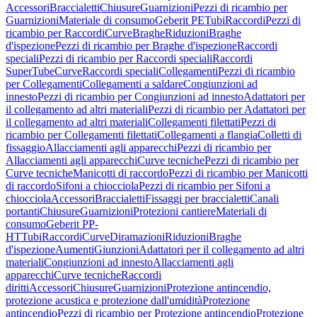
Accessori
Braccialetti
Chiusure
Guarnizioni
Pezzi di ricambio per
Guarnizioni
Materiale di consumo
Geberit PE
Tubi
Raccordi
Pezzi di
ricambio per Raccordi
Curve
Braghe
Riduzioni
Braghe
d'ispezione
Pezzi di ricambio per Braghe d'ispezione
Raccordi
speciali
Pezzi di ricambio per Raccordi speciali
Raccordi
SuperTube
Curve
Raccordi speciali
Collegamenti
Pezzi di ricambio
per Collegamenti
Collegamenti a saldare
Congiunzioni ad
innesto
Pezzi di ricambio per Congiunzioni ad innesto
Adattatori per
il collegamento ad altri materiali
Pezzi di ricambio per Adattatori per
il collegamento ad altri materiali
Collegamenti filettati
Pezzi di
ricambio per Collegamenti filettati
Collegamenti a flangia
Colletti di
fissaggio
Allacciamenti agli apparecchi
Pezzi di ricambio per
Allacciamenti agli apparecchi
Curve tecniche
Pezzi di ricambio per
Curve tecniche
Manicotti di raccordo
Pezzi di ricambio per Manicotti
di raccordo
Sifoni a chiocciola
Pezzi di ricambio per Sifoni a
chiocciola
Accessori
Braccialetti
Fissaggi per braccialetti
Canali
portanti
Chiusure
Guarnizioni
Protezioni cantiere
Materiali di
consumo
Geberit PP-
HT
Tubi
Raccordi
Curve
Diramazioni
Riduzioni
Braghe
d'ispezione
Aumenti
Giunzioni
Adattatori per il collegamento ad altri
materiali
Congiunzioni ad innesto
Allacciamenti agli
apparecchi
Curve tecniche
Raccordi
diritti
Accessori
Chiusure
Guarnizioni
Protezione antincendio,
protezione acustica e protezione dall'umidità
Protezione
antincendio
Pezzi di ricambio per Protezione antincendio
Protezione