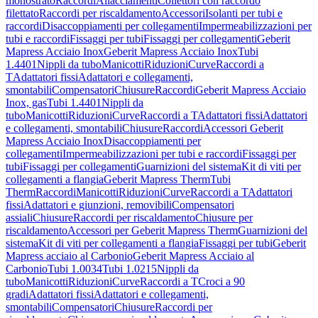
monostrato
Raccordi
Allacciamenti
Collettori con raccordo
filettato
Raccordi per riscaldamento
Accessori
Isolanti per tubi e
raccordi
Disaccoppiamenti per collegamenti
Impermeabilizzazioni per
tubi e raccordi
Fissaggi per tubi
Fissaggi per collegamenti
Geberit
Mapress Acciaio Inox
Geberit Mapress Acciaio Inox
Tubi
1.4401
Nippli da tubo
Manicotti
Riduzioni
Curve
Raccordi a
T
Adattatori fissi
Adattatori e collegamenti,
smontabili
Compensatori
Chiusure
Raccordi
Geberit Mapress Acciaio
Inox, gas
Tubi 1.4401
Nippli da
tubo
Manicotti
Riduzioni
Curve
Raccordi a T
Adattatori fissi
Adattatori
e collegamenti, smontabili
Chiusure
Raccordi
Accessori Geberit
Mapress Acciaio Inox
Disaccoppiamenti per
collegamenti
Impermeabilizzazioni per tubi e raccordi
Fissaggi per
tubi
Fissaggi per collegamenti
Guarnizioni del sistema
Kit di viti per
collegamenti a flangia
Geberit Mapress Therm
Tubi
Therm
Raccordi
Manicotti
Riduzioni
Curve
Raccordi a T
Adattatori
fissi
Adattatori e giunzioni, removibili
Compensatori
assiali
Chiusure
Raccordi per riscaldamento
Chiusure per
riscaldamento
Accessori per Geberit Mapress Therm
Guarnizioni del
sistema
Kit di viti per collegamenti a flangia
Fissaggi per tubi
Geberit
Mapress acciaio al Carbonio
Geberit Mapress Acciaio al
Carbonio
Tubi 1.0034
Tubi 1.0215
Nippli da
tubo
Manicotti
Riduzioni
Curve
Raccordi a T
Croci a 90
gradi
Adattatori fissi
Adattatori e collegamenti,
smontabili
Compensatori
Chiusure
Raccordi per