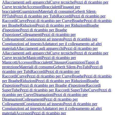
Allacciamenti agli apparecchi
Curve tecniche
Pezzi di ricambio per
Curve tecniche
Accessori
Braccialetti
Fissaggi per
braccialetti
Guarnizioni
Materiali di consumo
Geberit Silent-
PP
Tubi
Pezzi di ricambio per Tubi
Raccordi
Pezzi di ricambio per
Raccordi
Curve
Pezzi di ricambio per Curve
Braghe
Pezzi di ricambio
per Braghe
Riduzioni
Pezzi di ricambio per Riduzioni
Braghe
d'ispezione
Pezzi di ricambio per Braghe
d'ispezione
Collegamenti
Pezzi di ricambio per
Collegamenti
Congiunzioni ad innesto
Pezzi di ricambio per
Congiunzioni ad innesto
Adattatori per il collegamento ad altri
materiali
Allacciamenti agli apparecchi
Pezzi di ricambio per
Allacciamenti agli apparecchi
Curve tecniche
Pezzi di ricambio per
Curve tecniche
Manicotti
Pezzi di ricambio per
Manicotti
Accessori
Braccialetti
Chiusure
Guarnizioni
Tappi di
protezione
Materiali di consumo
Geberit Silent-Pro
Tubi
Pezzi di
ricambio per Tubi
Raccordi
Pezzi di ricambio per
Raccordi
Curve
Pezzi di ricambio per Curve
Braghe
Pezzi di ricambio
per Braghe
Riduzioni
Pezzi di ricambio per Riduzioni
Braghe
d'ispezione
Pezzi di ricambio per Braghe d'ispezione
Raccordi
SuperTube
Pezzi di ricambio per Raccordi SuperTube
Curve
Pezzi di
ricambio per Curve
Diramazioni
Pezzi di ricambio per
Diramazioni
Collegamenti
Pezzi di ricambio per
Collegamenti
Congiunzioni ad innesto
Pezzi di ricambio per
Congiunzioni ad innesto
Adattatori per il collegamento ad altri
materiali
Accessori
Pezzi di ricambio per