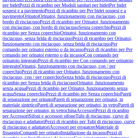
per bidet
Pezzi di ricambio per Moduli sanitari per bidet
Per bidet
sospesi e a pavimento
Pezzi di ricambio per Per bidet sospesi e a
pavimento
Orinatoi
Orinatoi, funzionamento con risciacquo, con
bordo di risciacquo
Pezzi di ricambio per Orinatoi, funzionamento
con risciacquo, con bordo di risciacquo
Senza coperchio
Pezzi di
ricambio per Senza coperchio
Orinatoi, funzionamento con
risciacquo, senza brida di risciacquo
Pezzi di ricambio per Orinatoi,
funzionamento con risciacquo, senza brida di risciacquo
Per
comando per orinatoi esterno o da incasso
Pezzi di ricambio per Per
comando per orinatoi esterno o da incasso
Con comando per
orinatoio integrato
Pezzi di ricambio per Con comando per orinatoio
integrato
Orinatoi, funzionamento con risciacquo, con / per
coperchio
Pezzi di ricambio per Orinatoi, funzionamento con
risciacquo, con / per coperchio
Senza brida di risciacquo
Pezzi di
ricambio per Senza brida di risciacquo
Orinatoi, funzionamento
senza acqua
Pezzi di ricambio per Orinatoi, funzionamento senza
acqua
Senza coperchio
Pezzi di ricambio per Senza coperchio
Pareti
di separazione per orinatoi
Pareti di separazione per orinatoi, in
materiale sintetico
Pareti di separazione per orinatoi, in vetro
Pareti di
separazione per orinatoi, in vetrochina
Accessori
Pezzi di ricambio
per Accessori
Sifoni e accessori sifone
Tubi di risciacquo, curve di
risciacquo e adattatori
Pezzi di ricambio per Tubi di risciacquo, curve
di risciacquo e adattatori
Accessori per erogatore
Materiale di
fissaggio
Comandi per orinatoi
Installazione da incasso
Pezzi di