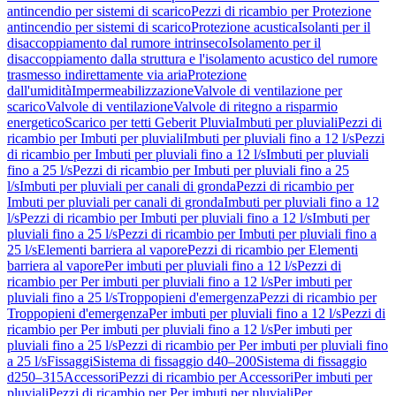
antincendio per sistemi di scarico
Pezzi di ricambio per Protezione
antincendio per sistemi di scarico
Protezione acustica
Isolanti per il
disaccoppiamento dal rumore intrinseco
Isolamento per il
disaccoppiamento dalla struttura e l'isolamento acustico del rumore
trasmesso indirettamente via aria
Protezione
dall'umidità
Impermeabilizzazione
Valvole di ventilazione per
scarico
Valvole di ventilazione
Valvole di ritegno a risparmio
energetico
Scarico per tetti Geberit Pluvia
Imbuti per pluviali
Pezzi di
ricambio per Imbuti per pluviali
Imbuti per pluviali fino a 12 l/s
Pezzi
di ricambio per Imbuti per pluviali fino a 12 l/s
Imbuti per pluviali
fino a 25 l/s
Pezzi di ricambio per Imbuti per pluviali fino a 25
l/s
Imbuti per pluviali per canali di gronda
Pezzi di ricambio per
Imbuti per pluviali per canali di gronda
Imbuti per pluviali fino a 12
l/s
Pezzi di ricambio per Imbuti per pluviali fino a 12 l/s
Imbuti per
pluviali fino a 25 l/s
Pezzi di ricambio per Imbuti per pluviali fino a
25 l/s
Elementi barriera al vapore
Pezzi di ricambio per Elementi
barriera al vapore
Per imbuti per pluviali fino a 12 l/s
Pezzi di
ricambio per Per imbuti per pluviali fino a 12 l/s
Per imbuti per
pluviali fino a 25 l/s
Troppopieni d'emergenza
Pezzi di ricambio per
Troppopieni d'emergenza
Per imbuti per pluviali fino a 12 l/s
Pezzi di
ricambio per Per imbuti per pluviali fino a 12 l/s
Per imbuti per
pluviali fino a 25 l/s
Pezzi di ricambio per Per imbuti per pluviali fino
a 25 l/s
Fissaggi
Sistema di fissaggio d40–200
Sistema di fissaggio
d250–315
Accessori
Pezzi di ricambio per Accessori
Per imbuti per
pluviali
Pezzi di ricambio per Per imbuti per pluviali
Per