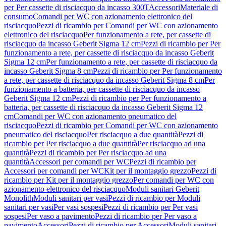
per Per cassette di risciacquo da incasso 300T
Accessori
Materiale di
consumo
Comandi per WC con azionamento elettronico del
risciacquo
Pezzi di ricambio per Comandi per WC con azionamento
elettronico del risciacquo
Per funzionamento a rete, per cassette di
risciacquo da incasso Geberit Sigma 12 cm
Pezzi di ricambio per Per
funzionamento a rete, per cassette di risciacquo da incasso Geberit
Sigma 12 cm
Per funzionamento a rete, per cassette di risciacquo da
incasso Geberit Sigma 8 cm
Pezzi di ricambio per Per funzionamento
a rete, per cassette di risciacquo da incasso Geberit Sigma 8 cm
Per
funzionamento a batteria, per cassette di risciacquo da incasso
Geberit Sigma 12 cm
Pezzi di ricambio per Per funzionamento a
batteria, per cassette di risciacquo da incasso Geberit Sigma 12
cm
Comandi per WC con azionamento pneumatico del
risciacquo
Pezzi di ricambio per Comandi per WC con azionamento
pneumatico del risciacquo
Per risciacquo a due quantità
Pezzi di
ricambio per Per risciacquo a due quantità
Per risciacquo ad una
quantità
Pezzi di ricambio per Per risciacquo ad una
quantità
Accessori per comandi per WC
Pezzi di ricambio per
Accessori per comandi per WC
Kit per il montaggio grezzo
Pezzi di
ricambio per Kit per il montaggio grezzo
Per comandi per WC con
azionamento elettronico del risciacquo
Moduli sanitari Geberit
Monolith
Moduli sanitari per vasi
Pezzi di ricambio per Moduli
sanitari per vasi
Per vasi sospesi
Pezzi di ricambio per Per vasi
sospesi
Per vaso a pavimento
Pezzi di ricambio per Per vaso a
pavimento
Accessori
Pezzi di ricambio per Accessori
Moduli sanitari