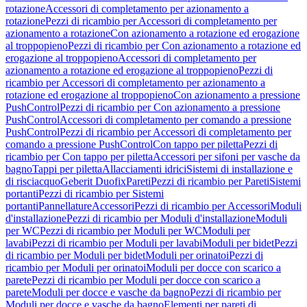
rotazione
Accessori di completamento per azionamento a
rotazione
Pezzi di ricambio per Accessori di completamento per
azionamento a rotazione
Con azionamento a rotazione ed erogazione
al troppopieno
Pezzi di ricambio per Con azionamento a rotazione ed
erogazione al troppopieno
Accessori di completamento per
azionamento a rotazione ed erogazione al troppopieno
Pezzi di
ricambio per Accessori di completamento per azionamento a
rotazione ed erogazione al troppopieno
Con azionamento a pressione
PushControl
Pezzi di ricambio per Con azionamento a pressione
PushControl
Accessori di completamento per comando a pressione
PushControl
Pezzi di ricambio per Accessori di completamento per
comando a pressione PushControl
Con tappo per piletta
Pezzi di
ricambio per Con tappo per piletta
Accessori per sifoni per vasche da
bagno
Tappi per piletta
Allacciamenti idrici
Sistemi di installazione e
di risciacquo
Geberit Duofix
Pareti
Pezzi di ricambio per Pareti
Sistemi
portanti
Pezzi di ricambio per Sistemi
portanti
Pannellature
Accessori
Pezzi di ricambio per Accessori
Moduli
d'installazione
Pezzi di ricambio per Moduli d'installazione
Moduli
per WC
Pezzi di ricambio per Moduli per WC
Moduli per
lavabi
Pezzi di ricambio per Moduli per lavabi
Moduli per bidet
Pezzi
di ricambio per Moduli per bidet
Moduli per orinatoi
Pezzi di
ricambio per Moduli per orinatoi
Moduli per docce con scarico a
parete
Pezzi di ricambio per Moduli per docce con scarico a
parete
Moduli per docce e vasche da bagno
Pezzi di ricambio per
Moduli per docce e vasche da bagno
Elementi per pareti di