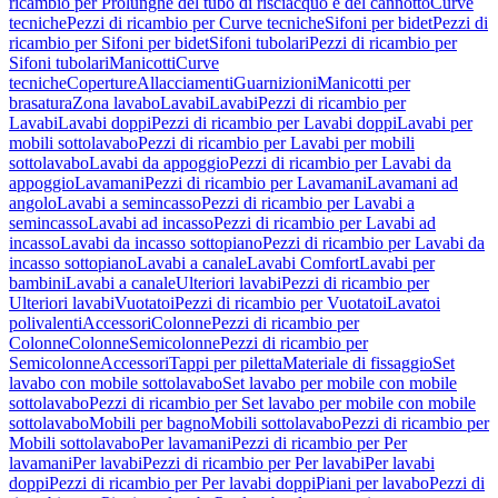
ricambio per Prolunghe del tubo di risciacquo e del cannotto
Curve
tecniche
Pezzi di ricambio per Curve tecniche
Sifoni per bidet
Pezzi di
ricambio per Sifoni per bidet
Sifoni tubolari
Pezzi di ricambio per
Sifoni tubolari
Manicotti
Curve
tecniche
Coperture
Allacciamenti
Guarnizioni
Manicotti per
brasatura
Zona lavabo
Lavabi
Lavabi
Pezzi di ricambio per
Lavabi
Lavabi doppi
Pezzi di ricambio per Lavabi doppi
Lavabi per
mobili sottolavabo
Pezzi di ricambio per Lavabi per mobili
sottolavabo
Lavabi da appoggio
Pezzi di ricambio per Lavabi da
appoggio
Lavamani
Pezzi di ricambio per Lavamani
Lavamani ad
angolo
Lavabi a semincasso
Pezzi di ricambio per Lavabi a
semincasso
Lavabi ad incasso
Pezzi di ricambio per Lavabi ad
incasso
Lavabi da incasso sottopiano
Pezzi di ricambio per Lavabi da
incasso sottopiano
Lavabi a canale
Lavabi Comfort
Lavabi per
bambini
Lavabi a canale
Ulteriori lavabi
Pezzi di ricambio per
Ulteriori lavabi
Vuotatoi
Pezzi di ricambio per Vuotatoi
Lavatoi
polivalenti
Accessori
Colonne
Pezzi di ricambio per
Colonne
Colonne
Semicolonne
Pezzi di ricambio per
Semicolonne
Accessori
Tappi per piletta
Materiale di fissaggio
Set
lavabo con mobile sottolavabo
Set lavabo per mobile con mobile
sottolavabo
Pezzi di ricambio per Set lavabo per mobile con mobile
sottolavabo
Mobili per bagno
Mobili sottolavabo
Pezzi di ricambio per
Mobili sottolavabo
Per lavamani
Pezzi di ricambio per Per
lavamani
Per lavabi
Pezzi di ricambio per Per lavabi
Per lavabi
doppi
Pezzi di ricambio per Per lavabi doppi
Piani per lavabo
Pezzi di