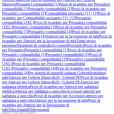
Mapress
Pressatrici compatibilità [1]
Pezzi di ricambio per Pressatrici
compatibilità [1]
Pressatrici compatibilità [2]
Pezzi di ricambio per
Pressatrici compatibilità [2]
Compatibilità pressatrici [1] / [2]
Pezzi di
ricambio per Compatibilità pressatrici [1] / [2]
Pressatrici
compatibilità [2XL]
Pezzi di ricambio per Pressatrici compatibilità
[2XL]
Pressatrici compatibilità [3]
Pezzi di ricambio per Pressatrici
compatibilità [3]
Pressatrici compatibilità [4]
Pezzi di ricambio per
Pressatrici compatibilità [4]
Attrezzi per la lavorazione di tubi
Pezzi di
ricambio per Attrezzi per la lavorazione di tubi
Tappi prova
pressione
Strumenti di controllo
Accessori
Pressatrici
Pezzi di ricambio
per Pressatrici
Pressatrici compatibilità [1]
Pezzi di ricambio per
Pressatrici compatibilità [1]
Pressatrici compatibilità [2]
Pezzi di
ricambio per Pressatrici compatibilità [2]
Pressatrici compatibilità
[2XL]
Pezzi di ricambio per Pressatrici compatibilità
[2XL]
Pressatrici compatibilità [4]
Pezzi di ricambio per Pressatrici
compatibilità [4]
Per sistemi di pannelli radianti Geberit
Srotolatori
tubi
Attrezzi per Geberit Silent-db20 / Geberit PE
Pezzi di ricambio
per Attrezzi per Geberit Silent-db20 / Geberit PE
Attrezzi per
saldatura elettrica
Pezzi di ricambio per Attrezzi per saldatura
elettrica
Attrezzi per saldatura a specchio
Accessori attrezzi per
saldatura a specchio
Pezzi di ricambio per Accessori attrezzi per
saldatura a specchio
Attrezzi per la lavorazione di tubi
Pezzi di
ricambio per Attrezzi per la lavorazione di
tubi
Telecomandi
Telecomandi