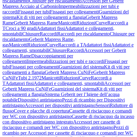
riscaldamento
Chiusure per riscaldamento
Accessori per Geberit
Mapress Acciaio al Carbonio
Impermeabilizzazioni per tubi e
raccordi
Fissaggi per tubi
Fissaggi per collegamenti
Guarnizioni del
sistema
Kit di viti per collegamenti a flangia
Geberit Mapress
Rame
Geberit Mapress Rame
Manicotti
Riduzioni
Curve
Raccordi a
T
Croci a 90 gradi
Adattatori fissi
Adattatori e collegamenti,
smontabili
Chiusure
Raccordi
Raccordi per riscaldamento
Chiusure per
riscaldamento
Geberit Mapress Rame,
gas
Manicotti
Riduzioni
Curve
Raccordi a T
Adattatori fissi
Adattatori e
collegamenti, smontabili
Chiusure
Raccordi
Accessori per Geberit
Mapress Rame
Disaccoppiamenti per
collegamenti
Impermeabilizzazioni per tubi e raccordi
Fissaggi per
tubi
Fissaggi per collegamenti
Guarnizioni del sistema
Kit di viti per
collegamenti a flangia
Geberit Mapress CuNiFe
Geberit Mapress
CuNiFe
Tubi 2.1972
Manicotti
Riduzioni
Curve
Raccordi a
T
Adattatori fissi
Adattatori e collegamenti, smontabili
Accessori per
Geberit Mapress CuNiFe
Guarnizioni del sistema
Kit di viti per
collegamenti a flangia
Sistema Geberit per l’Igiene dell’acqua
potabile
Dispositivi antiristagno
Pezzi di ricambio per Dispositivi
antiristagno
Accessori per dispositivi antiristagno
Sensori
Riduttore di
flusso
Cover e placche di copertura
Cassette di risciacquo e comandi
per WC con dispositivo antiristagno
Cassette di risciacquo da incasso
con dispositivo antiristagno integrato
Accessori per cassette di
risciacquo e comandi per WC con dispositivo antiristagno
Pezzi di
ricambio per Accessori per cassette di risciacquo e comandi per WC