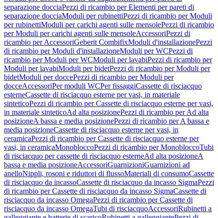
separazione doccia
Pezzi di ricambio per Elementi per pareti di
separazione doccia
Moduli per rubinetti
Pezzi di ricambio per Moduli
per rubinetti
Moduli per carichi agenti sulle mensole
Pezzi di ricambio
per Moduli per carichi agenti sulle mensole
Accessori
Pezzi di
ricambio per Accessori
Geberit Combifix
Moduli d'installazione
Pezzi
di ricambio per Moduli d'installazione
Moduli per WC
Pezzi di
ricambio per Moduli per WC
Moduli per lavabi
Pezzi di ricambio per
Moduli per lavabi
Moduli per bidet
Pezzi di ricambio per Moduli per
bidet
Moduli per docce
Pezzi di ricambio per Moduli per
docce
Accessori
Per moduli WC
Per fissaggi
Cassette di risciacquo
esterne
Cassette di risciacquo esterne per vasi, in materiale
sintetico
Pezzi di ricambio per Cassette di risciacquo esterne per vasi,
in materiale sintetico
Ad alta posizione
Pezzi di ricambio per Ad alta
posizione
A bassa e media posizione
Pezzi di ricambio per A bassa e
media posizione
Cassette di risciacquo esterne per vasi, in
ceramica
Pezzi di ricambio per Cassette di risciacquo esterne per
vasi, in ceramica
Monoblocco
Pezzi di ricambio per Monoblocco
Tubi
di risciacquo per cassette di risciacquo esterne
Ad alta posizione
A
bassa e media posizione
Accessori
Guarnizioni
Guarnizioni ad
anello
Nippli, rosoni e riduttori di flusso
Materiali di consumo
Cassette
di risciacquo da incasso
Cassette di risciacquo da incasso Sigma
Pezzi
di ricambio per Cassette di risciacquo da incasso Sigma
Cassette di
risciacquo da incasso Omega
Pezzi di ricambio per Cassette di
risciacquo da incasso Omega
Tubi di risciacquo
Accessori
Rubinetti a
galleggiante e batterie di scarico
Rubinetti a galleggiante
Pezzi di