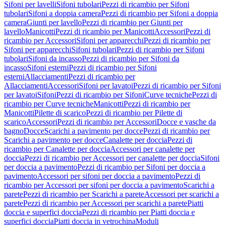
Sifoni per lavelli
Sifoni tubolari
Pezzi di ricambio per Sifoni
tubolari
Sifoni a doppia camera
Pezzi di ricambio per Sifoni a doppia
camera
Giunti per lavello
Pezzi di ricambio per Giunti per
lavello
Manicotti
Pezzi di ricambio per Manicotti
Accessori
Pezzi di
ricambio per Accessori
Sifoni per apparecchi
Pezzi di ricambio per
Sifoni per apparecchi
Sifoni tubolari
Pezzi di ricambio per Sifoni
tubolari
Sifoni da incasso
Pezzi di ricambio per Sifoni da
incasso
Sifoni esterni
Pezzi di ricambio per Sifoni
esterni
Allacciamenti
Pezzi di ricambio per
Allacciamenti
Accessori
Sifoni per lavatoi
Pezzi di ricambio per Sifoni
per lavatoi
Sifoni
Pezzi di ricambio per Sifoni
Curve tecniche
Pezzi di
ricambio per Curve tecniche
Manicotti
Pezzi di ricambio per
Manicotti
Pilette di scarico
Pezzi di ricambio per Pilette di
scarico
Accessori
Pezzi di ricambio per Accessori
Docce e vasche da
bagno
Docce
Scarichi a pavimento per docce
Pezzi di ricambio per
Scarichi a pavimento per docce
Canalette per doccia
Pezzi di
ricambio per Canalette per doccia
Accessori per canalette per
doccia
Pezzi di ricambio per Accessori per canalette per doccia
Sifoni
per doccia a pavimento
Pezzi di ricambio per Sifoni per doccia a
pavimento
Accessori per sifoni per doccia a pavimento
Pezzi di
ricambio per Accessori per sifoni per doccia a pavimento
Scarichi a
parete
Pezzi di ricambio per Scarichi a parete
Accessori per scarichi a
parete
Pezzi di ricambio per Accessori per scarichi a parete
Piatti
doccia e superfici doccia
Pezzi di ricambio per Piatti doccia e
superfici doccia
Piatti doccia in vetrochina
Moduli