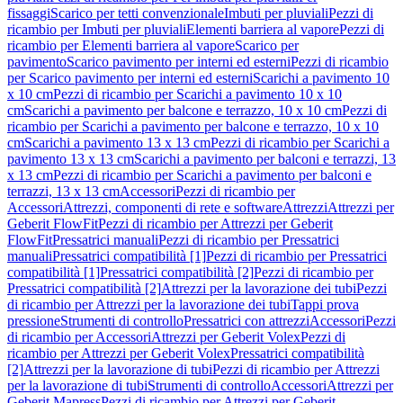
fissaggi
Scarico per tetti convenzionale
Imbuti per pluviali
Pezzi di
ricambio per Imbuti per pluviali
Elementi barriera al vapore
Pezzi di
ricambio per Elementi barriera al vapore
Scarico per
pavimento
Scarico pavimento per interni ed esterni
Pezzi di ricambio
per Scarico pavimento per interni ed esterni
Scarichi a pavimento 10
x 10 cm
Pezzi di ricambio per Scarichi a pavimento 10 x 10
cm
Scarichi a pavimento per balcone e terrazzo, 10 x 10 cm
Pezzi di
ricambio per Scarichi a pavimento per balcone e terrazzo, 10 x 10
cm
Scarichi a pavimento 13 x 13 cm
Pezzi di ricambio per Scarichi a
pavimento 13 x 13 cm
Scarichi a pavimento per balconi e terrazzi, 13
x 13 cm
Pezzi di ricambio per Scarichi a pavimento per balconi e
terrazzi, 13 x 13 cm
Accessori
Pezzi di ricambio per
Accessori
Attrezzi, componenti di rete e software
Attrezzi
Attrezzi per
Geberit FlowFit
Pezzi di ricambio per Attrezzi per Geberit
FlowFit
Pressatrici manuali
Pezzi di ricambio per Pressatrici
manuali
Pressatrici compatibilità [1]
Pezzi di ricambio per Pressatrici
compatibilità [1]
Pressatrici compatibilità [2]
Pezzi di ricambio per
Pressatrici compatibilità [2]
Attrezzi per la lavorazione dei tubi
Pezzi
di ricambio per Attrezzi per la lavorazione dei tubi
Tappi prova
pressione
Strumenti di controllo
Pressatrici con attrezzi
Accessori
Pezzi
di ricambio per Accessori
Attrezzi per Geberit Volex
Pezzi di
ricambio per Attrezzi per Geberit Volex
Pressatrici compatibilità
[2]
Attrezzi per la lavorazione di tubi
Pezzi di ricambio per Attrezzi
per la lavorazione di tubi
Strumenti di controllo
Accessori
Attrezzi per
Geberit Mapress
Pezzi di ricambio per Attrezzi per Geberit