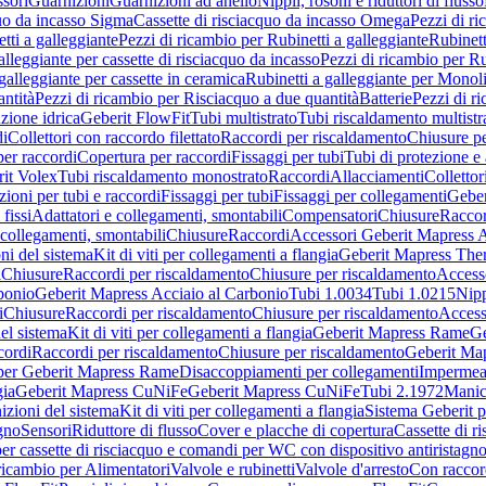
sori
Guarnizioni
Guarnizioni ad anello
Nippli, rosoni e riduttori di flusso
quo da incasso Sigma
Cassette di risciacquo da incasso Omega
Pezzi di r
tti a galleggiante
Pezzi di ricambio per Rubinetti a galleggiante
Rubinett
alleggiante per cassette di risciacquo da incasso
Pezzi di ricambio per Ru
galleggiante per cassette in ceramica
Rubinetti a galleggiante per Monol
ntità
Pezzi di ricambio per Risciacquo a due quantità
Batterie
Pezzi di r
ione idrica
Geberit FlowFit
Tubi multistrato
Tubi riscaldamento multistr
i
Collettori con raccordo filettato
Raccordi per riscaldamento
Chiusure pe
per raccordi
Copertura per raccordi
Fissaggi per tubi
Tubi di protezione e 
it Volex
Tubi riscaldamento monostrato
Raccordi
Allacciamenti
Collettor
ioni per tubi e raccordi
Fissaggi per tubi
Fissaggi per collegamenti
Geber
 fissi
Adattatori e collegamenti, smontabili
Compensatori
Chiusure
Raccor
 collegamenti, smontabili
Chiusure
Raccordi
Accessori Geberit Mapress 
ni del sistema
Kit di viti per collegamenti a flangia
Geberit Mapress The
i
Chiusure
Raccordi per riscaldamento
Chiusure per riscaldamento
Access
bonio
Geberit Mapress Acciaio al Carbonio
Tubi 1.0034
Tubi 1.0215
Nipp
i
Chiusure
Raccordi per riscaldamento
Chiusure per riscaldamento
Access
el sistema
Kit di viti per collegamenti a flangia
Geberit Mapress Rame
Ge
cordi
Raccordi per riscaldamento
Chiusure per riscaldamento
Geberit Ma
per Geberit Mapress Rame
Disaccoppiamenti per collegamenti
Impermeab
gia
Geberit Mapress CuNiFe
Geberit Mapress CuNiFe
Tubi 2.1972
Manic
izioni del sistema
Kit di viti per collegamenti a flangia
Sistema Geberit p
agno
Sensori
Riduttore di flusso
Cover e placche di copertura
Cassette di r
er cassette di risciacquo e comandi per WC con dispositivo antiristagn
ricambio per Alimentatori
Valvole e rubinetti
Valvole d'arresto
Con raccor