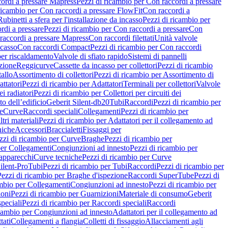
ordi a pressare Mapress
Pezzi di ricambio per Con raccordi a pressare
ricambio per Con raccordi a pressare FlowFit
Con raccordi a
Rubinetti a sfera per l'installazione da incasso
Pezzi di ricambio per
rdi a pressare
Pezzi di ricambio per Con raccordi a pressare
Con
raccordi a pressare Mapress
Con raccordi filettati
Unità valvole
ncasso
Con raccordi Compact
Pezzi di ricambio per Con raccordi
per riscaldamento
Valvole di sfiato rapido
Sistemi di pannelli
azione
Reggicurve
Cassette da incasso per collettori
Pezzi di ricambio
tallo
Assortimento di collettori
Pezzi di ricambio per Assortimento di
ttatori
Pezzi di ricambio per Adattatori
Terminali per collettori
Valvole
ei radiatori
Pezzi di ricambio per Collettori per circuiti dei
o dell’edificio
Geberit Silent-db20
Tubi
Raccordi
Pezzi di ricambio per
e
Curve
Raccordi speciali
Collegamenti
Pezzi di ricambio per
tri materiali
Pezzi di ricambio per Adattatori per il collegamento ad
niche
Accessori
Braccialetti
Fissaggi per
zzi di ricambio per Curve
Braghe
Pezzi di ricambio per
per Collegamenti
Congiunzioni ad innesto
Pezzi di ricambio per
 apparecchi
Curve tecniche
Pezzi di ricambio per Curve
ilent-Pro
Tubi
Pezzi di ricambio per Tubi
Raccordi
Pezzi di ricambio per
Pezzi di ricambio per Braghe d'ispezione
Raccordi SuperTube
Pezzi di
ambio per Collegamenti
Congiunzioni ad innesto
Pezzi di ricambio per
ioni
Pezzi di ricambio per Guarnizioni
Materiale di consumo
Geberit
peciali
Pezzi di ricambio per Raccordi speciali
Raccordi
icambio per Congiunzioni ad innesto
Adattatori per il collegamento ad
tati
Collegamenti a flangia
Colletti di fissaggio
Allacciamenti agli