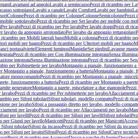
amani
Lavamani ad angolo
Lavabi a semincasso
Pezzi di ricambio per La
ncasso sottopiano
Lavabi a canale
Lavabi Comfort
Lavabi per bambini
La
sori
Colonne
Pezzi di ricambio per Colonne
Colonne
Semicolonne
Pezzi 
 mobile sottolavabo
Pezzi di ricambio per Set lavabo per mobile con mob
i
Per lavabi
Pezzi di ricambio per Per lavabi
Per lavabi doppi
Pezzi di ric
er lavabo da appoggio arrotondato
Per lavabo da appoggio rettangolare
P
 ricambio per Mobili laterali bassi
Mobili a colonna
Pezzi di ricambio pe
riori mobili per bagno
Pezzi di ricambio per Ulteriori mobili per bagno
Me
ganci portasalviette
Elementi luminosi
Maniglie
Set piedini
Lavagne magne
tegrata
Pezzi di ricambio per Con illuminazione integrata
Senza illumina
azione integrata
Senza illuminazione integrata
Pezzi di ricambio per Sen
mbio per Rubinetterie per lavabo
Montaggio a pianale, funzionamento a 
er Montaggio a pianale, funzionamento a batteria
Montaggio a pianale, 
elatore monocomando
Pezzi di ricambio per Montaggio a pianale, misc
rete, funzionamento a batteria
Pezzi di ricambio per Montaggio a parete
ramite generatore
Montaggio a parete, miscelatore a due manopole
Pezzi 
r lavabo
Pezzi di ricambio per Per rubinetterie per lavabo
Allacciamenti a
cambio per Sifoni tubolari
Sifoni tubolari, modello compatto
Pezzi di ric
sione per lavabo
Sifoni a passaggio diretto per lavabo, modello compatt
cciamenti per lavabo
Pezzi di ricambio per Allacciamenti per lavabo
Mani
ifoni per lavelli
Pezzi di ricambio per Sifoni per lavelli
Sifoni tubolari
Pez
o per Giunti per lavello
Manicotti
Pezzi di ricambio per Manicotti
Access
 Sifoni tubolari
Sifoni da incasso
Pezzi di ricambio per Sifoni da incasso
o per Sifoni per lavatoi
Sifoni
Pezzi di ricambio per Sifoni
Curve tecnich
sori
Pezzi di ricambio per Accessori
Docce e vasche da bagno
Docce
Sca