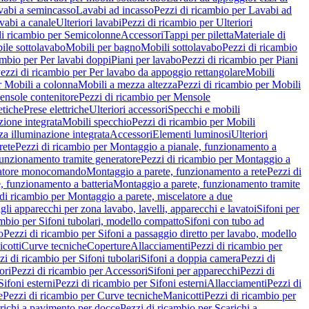
vabi a semincasso
Lavabi ad incasso
Pezzi di ricambio per Lavabi ad
vabi a canale
Ulteriori lavabi
Pezzi di ricambio per Ulteriori
di ricambio per Semicolonne
Accessori
Tappi per piletta
Materiale di
ile sottolavabo
Mobili per bagno
Mobili sottolavabo
Pezzi di ricambio
ambio per Per lavabi doppi
Piani per lavabo
Pezzi di ricambio per Piani
ezzi di ricambio per Per lavabo da appoggio rettangolare
Mobili
r Mobili a colonna
Mobili a mezza altezza
Pezzi di ricambio per Mobili
nsole contenitore
Pezzi di ricambio per Mensole
tiche
Prese elettriche
Ulteriori accessori
Specchi e mobili
zione integrata
Mobili specchio
Pezzi di ricambio per Mobili
za illuminazione integrata
Accessori
Elementi luminosi
Ulteriori
rete
Pezzi di ricambio per Montaggio a pianale, funzionamento a
funzionamento tramite generatore
Pezzi di ricambio per Montaggio a
elatore monocomando
Montaggio a parete, funzionamento a rete
Pezzi di
, funzionamento a batteria
Montaggio a parete, funzionamento tramite
di ricambio per Montaggio a parete, miscelatore a due
gli apparecchi per zona lavabo, lavelli, apparecchi e lavatoi
Sifoni per
ambio per Sifoni tubolari, modello compatto
Sifoni con tubo ad
o
Pezzi di ricambio per Sifoni a passaggio diretto per lavabo, modello
cotti
Curve tecniche
Coperture
Allacciamenti
Pezzi di ricambio per
zi di ricambio per Sifoni tubolari
Sifoni a doppia camera
Pezzi di
ori
Pezzi di ricambio per Accessori
Sifoni per apparecchi
Pezzi di
Sifoni esterni
Pezzi di ricambio per Sifoni esterni
Allacciamenti
Pezzi di
e
Pezzi di ricambio per Curve tecniche
Manicotti
Pezzi di ricambio per
richi a pavimento per docce
Pezzi di ricambio per Scarichi a