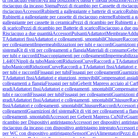
di risciacquo esterne
Ad alta posizione
A bassa e media posizione
Acces
risciacquo da incasso Sigma
Pezzi di ricambio per Cassette di risciac
risciacquo
Accessori
Rubinetti a galleggiante e batterie di scarico
Rubine
Rubinetti a galleggiante per cassette di risciacquo esterne
Rubinetti a g
galleggiante per cassette in ceramica
Pezzi di ricambio per Rubinetti a 
di scarico
Pezzi di ricambio per Batterie di scarico
Risciacquo a due qua
Risciacquo a due quantità
Accessori
Pulsanti
Adattatori
Membrane
Adduz
T
Adattatori fissi
Adattatori e collegamenti, smontabili
Chiusure
Raccord
per collegamenti
Impermeabilizzazioni per tubi e raccordi
Guarnizioni 
sistema
Kit di viti per collegamenti a flangia
Materiali di consumo
Geber
per tubi e raccordi
Disaccoppiamenti per collegamenti
Impermeabilizzaz
1.4401
Nippli da tubo
Manicotti
Riduzioni
Curve
Raccordi a T
Adattatori
tubo
Manicotti
Riduzioni
Curve
Raccordi a T
Adattatori fissi
Adattatori e
per tubi e raccordi
Fissaggi per tubi
Fissaggi per collegamenti
Guarnizio
T
Adattatori fissi
Adattatori e giunzioni, removibili
Compensatori assial
collegamenti a flangia
Fissaggi per tubi
Geberit Mapress acciaio al Car
gradi
Adattatori fissi
Adattatori e collegamenti, smontabili
Compensator
tubi e raccordi
Fissaggi per tubi
Fissaggi per collegamenti
Guarnizioni d
gradi
Adattatori fissi
Adattatori e collegamenti, smontabili
Chiusure
Rac
fissi
Adattatori e collegamenti, smontabili
Chiusure
Raccordi
Accessori 
collegamenti
Guarnizioni del sistema
Kit di viti per collegamenti a flan
collegamenti, smontabili
Accessori per Geberit Mapress CuNiFe
Guarn
ricambio per Dispositivi antiristagno
Accessori per dispositivi antirist
risciacquo da incasso con dispositivo antiristagno integrato
Accessori p
per WC con dispositivo antiristagno
Sensori
Cavi
Alimentatori
Pezzi di 