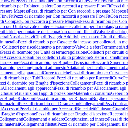
e FlowFit
Pezzi di ricambio per Con raccordi a pressare FlowFit
Con racc
 ricambio per Rubinetti a sfera
Con raccordi a pressare FlowFit
Pezzi di 
pressare Mapress
Pezzi di ricambio per Con raccordi a pressare Mapress
 FlowFit
Pezzi di ricambio per Con raccordi a pressare FlowFit
Con racco
ordi Compact
Con raccordi a pressare Mapress
Pezzi di ricambio per Con 
io per Unità valvole d'intercettazione e collettori per il montaggio da i
ti idrici per contatore dell'acqua
Con raccordi filettati
Valvole di sfiato 
etrali
Nastri adesivi
Clip di fissaggio
Additivi per massetti
Giunti di dilat
 in metallo
Pezzi di ricambio per Cassette da incasso per collettori, in me
r Collettori per riscaldamento a pavimento
Valvole a sfera
Termometri
Ada
e
Pezzi di ricambio per Unità di termoregolazione
Collettori per circuiti d
te
Accessori
Isolanti per collettori
Tubi di protezione
Sistemi di smaltiment
d'ispezione
Pezzi di ricambio per Braghe d'ispezione
Raccordi SuperTub
ricambio per Congiunzioni ad innesto
Adattatori per il collegamento ad al
ciamenti agli apparecchi
Curve tecniche
Pezzi di ricambio per Curve tec
zi di ricambio per Tubi
Raccordi
Pezzi di ricambio per Raccordi
Curve
Pe
zzi di ricambio per Braghe d'ispezione
Collegamenti
Pezzi di ricambio 
li
Allacciamenti agli apparecchi
Pezzi di ricambio per Allacciamenti agli
i
Chiusure
Guarnizioni
Tappi di protezione
Materiali di consumo
Geberit S
per Braghe
Riduzioni
Pezzi di ricambio per Riduzioni
Braghe d'ispezione
iramazioni
Pezzi di ricambio per Diramazioni
Collegamenti
Pezzi di ric
li
Accessori
Pezzi di ricambio per Accessori
Braccialetti
Chiusure
Guarniz
i
Braghe d'ispezione
Pezzi di ricambio per Braghe d'ispezione
Raccordi s
 Collegamenti
Collegamenti a saldare
Congiunzioni ad innesto
Pezzi di r
ri materiali
Collegamenti filettati
Pezzi di ricambio per Collegamenti filet