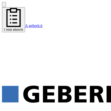
A geberit.it
I miei elenchi