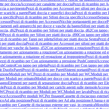
tte per doccia
Accessori per canalette per doccia
Pezzi di ricambio per Ac
occia a pavimento
Pezzi di ricambio per Accessori per sifoni per doccia 
r scarichi a parete
Piatti doccia e superfici doccia
Pezzi di ricambio per P
a specifici
Pezzi di ricambio per Sifoni doccia specifici
Accessori
Separa
cessori
Pezzi di ricambio per Accessori
Nicchie portaoggetti per docce
P
ciamenti agli apparecchi per docce e vasche da bagno
Sifoni per piatti d
doccia, d62
Pezzi di ricambio per Sifoni per piatti doccia, d62
Con tappo p
90
Pezzi di ricambio per Sifoni per piatti doccia, d90
Con tappo per pilett
zi di ricambio per Tappi per piletta
Sifoni per piatti doccia Sestra
Pezzi d
 per piatti doccia
Pezzi di ricambio per Accessori per sifoni per piatti do
ifoni per vasche da bagno, d52
Con azionamento a rotazione
Pezzi di r
etamento per azionamento a rotazione
Con azionamento a rotazione ed e
r azionamento a rotazione ed erogazione al troppopieno
Pezzi di ricam
ezzi di ricambio per Con azionamento a pressione PushControl
Accesso
ushControl
Con tappo per piletta
Pezzi di ricambio per Con tappo per pile
it Duofix
Pareti
Pezzi di ricambio per Pareti
Sistemi portanti
Pezzi di rica
azione
Moduli per WC
Pezzi di ricambio per Moduli per WC
Moduli per 
per Moduli per orinatoi
Moduli per docce con scarico a parete
Pezzi di r
 bagno
Elementi per pareti di separazione doccia
Pezzi di ricambio per Ele
ole
Pezzi di ricambio per Moduli per carichi agenti sulle mensole
Access
r WC
Pezzi di ricambio per Moduli per WC
Moduli per lavabi
Pezzi di ri
occe
Accessori
Per moduli WC
Per fissaggi
Cassette di risciacquo esterne
C
ico
Ad alta posizione
Pezzi di ricambio per Ad alta posizione
A bassa e m
icambio per Cassette di risciacquo esterne per vasi, in ceramica
Monoblo