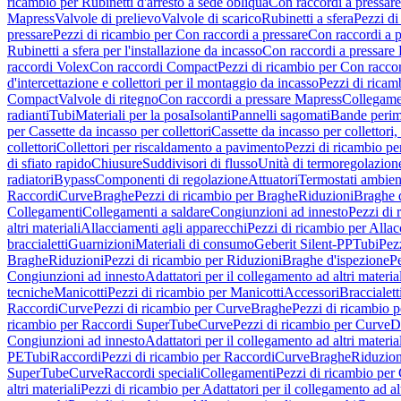
ricambio per Rubinetti d'arresto a sede obliqua
Con raccordi a pressar
Mapress
Valvole di prelievo
Valvole di scarico
Rubinetti a sfera
Pezzi di
pressare
Pezzi di ricambio per Con raccordi a pressare
Con raccordi a 
Rubinetti a sfera per l'installazione da incasso
Con raccordi a pressare
raccordi Volex
Con raccordi Compact
Pezzi di ricambio per Con racc
d'intercettazione e collettori per il montaggio da incasso
Pezzi di ricamb
Compact
Valvole di ritegno
Con raccordi a pressare Mapress
Collegamen
radianti
Tubi
Materiali per la posa
Isolanti
Pannelli sagomati
Bande perim
per Cassette da incasso per collettori
Cassette da incasso per collettori,
collettori
Collettori per riscaldamento a pavimento
Pezzi di ricambio pe
di sfiato rapido
Chiusure
Suddivisori di flusso
Unità di termoregolazion
radiatori
Bypass
Componenti di regolazione
Attuatori
Termostati ambien
Raccordi
Curve
Braghe
Pezzi di ricambio per Braghe
Riduzioni
Braghe 
Collegamenti
Collegamenti a saldare
Congiunzioni ad innesto
Pezzi di 
altri materiali
Allacciamenti agli apparecchi
Pezzi di ricambio per Allac
braccialetti
Guarnizioni
Materiali di consumo
Geberit Silent-PP
Tubi
Pez
Braghe
Riduzioni
Pezzi di ricambio per Riduzioni
Braghe d'ispezione
Pe
Congiunzioni ad innesto
Adattatori per il collegamento ad altri materia
tecniche
Manicotti
Pezzi di ricambio per Manicotti
Accessori
Braccialett
Raccordi
Curve
Pezzi di ricambio per Curve
Braghe
Pezzi di ricambio 
ricambio per Raccordi SuperTube
Curve
Pezzi di ricambio per Curve
D
Congiunzioni ad innesto
Adattatori per il collegamento ad altri materia
PE
Tubi
Raccordi
Pezzi di ricambio per Raccordi
Curve
Braghe
Riduzion
SuperTube
Curve
Raccordi speciali
Collegamenti
Pezzi di ricambio per
altri materiali
Pezzi di ricambio per Adattatori per il collegamento ad alt