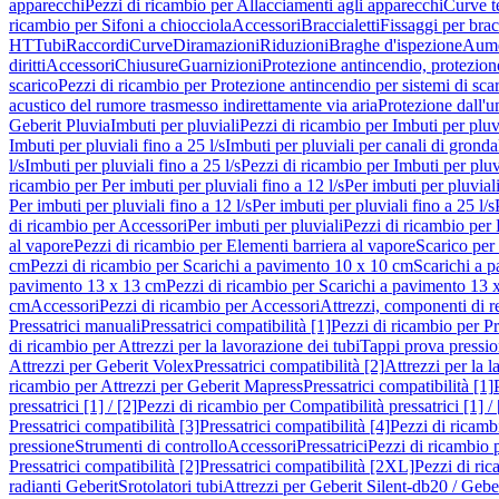
apparecchi
Pezzi di ricambio per Allacciamenti agli apparecchi
Curve t
ricambio per Sifoni a chiocciola
Accessori
Braccialetti
Fissaggi per bracc
HT
Tubi
Raccordi
Curve
Diramazioni
Riduzioni
Braghe d'ispezione
Aume
diritti
Accessori
Chiusure
Guarnizioni
Protezione antincendio, protezione
scarico
Pezzi di ricambio per Protezione antincendio per sistemi di sca
acustico del rumore trasmesso indirettamente via aria
Protezione dall'u
Geberit Pluvia
Imbuti per pluviali
Pezzi di ricambio per Imbuti per pluv
Imbuti per pluviali fino a 25 l/s
Imbuti per pluviali per canali di gronda
l/s
Imbuti per pluviali fino a 25 l/s
Pezzi di ricambio per Imbuti per pluvi
ricambio per Per imbuti per pluviali fino a 12 l/s
Per imbuti per pluviali
Per imbuti per pluviali fino a 12 l/s
Per imbuti per pluviali fino a 25 l/s
di ricambio per Accessori
Per imbuti per pluviali
Pezzi di ricambio per 
al vapore
Pezzi di ricambio per Elementi barriera al vapore
Scarico per
cm
Pezzi di ricambio per Scarichi a pavimento 10 x 10 cm
Scarichi a 
pavimento 13 x 13 cm
Pezzi di ricambio per Scarichi a pavimento 13 
cm
Accessori
Pezzi di ricambio per Accessori
Attrezzi, componenti di r
Pressatrici manuali
Pressatrici compatibilità [1]
Pezzi di ricambio per Pre
di ricambio per Attrezzi per la lavorazione dei tubi
Tappi prova pressi
Attrezzi per Geberit Volex
Pressatrici compatibilità [2]
Attrezzi per la l
ricambio per Attrezzi per Geberit Mapress
Pressatrici compatibilità [1]
pressatrici [1] / [2]
Pezzi di ricambio per Compatibilità pressatrici [1] / 
Pressatrici compatibilità [3]
Pressatrici compatibilità [4]
Pezzi di ricambi
pressione
Strumenti di controllo
Accessori
Pressatrici
Pezzi di ricambio p
Pressatrici compatibilità [2]
Pressatrici compatibilità [2XL]
Pezzi di ric
radianti Geberit
Srotolatori tubi
Attrezzi per Geberit Silent-db20 / Gebe