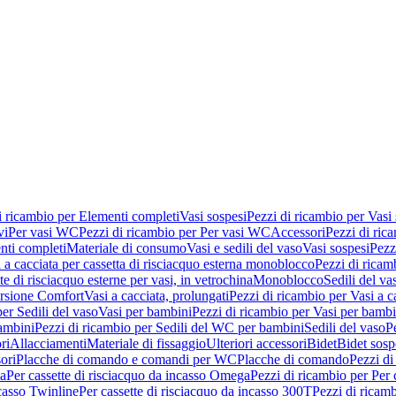
i ricambio per Elementi completi
Vasi sospesi
Pezzi di ricambio per Vasi
vi
Per vasi WC
Pezzi di ricambio per Per vasi WC
Accessori
Pezzi di ric
nti completi
Materiale di consumo
Vasi e sedili del vaso
Vasi sospesi
Pezz
 a cacciata per cassetta di risciacquo esterna monoblocco
Pezzi di ricamb
te di risciacquo esterne per vasi, in vetrochina
Monoblocco
Sedili del va
ersione Comfort
Vasi a cacciata, prolungati
Pezzi di ricambio per Vasi a c
er Sedili del vaso
Vasi per bambini
Pezzi di ricambio per Vasi per bambi
ambini
Pezzi di ricambio per Sedili del WC per bambini
Sedili del vaso
P
ri
Allacciamenti
Materiale di fissaggio
Ulteriori accessori
Bidet
Bidet sosp
ori
Placche di comando e comandi per WC
Placche di comando
Pezzi di
ma
Per cassette di risciacquo da incasso Omega
Pezzi di ricambio per Per
ncasso Twinline
Per cassette di risciacquo da incasso 300T
Pezzi di ricamb