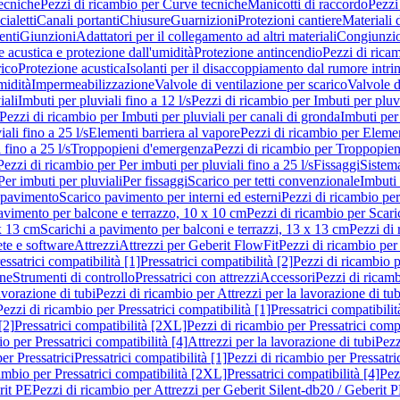
ecniche
Pezzi di ricambio per Curve tecniche
Manicotti di raccordo
Pezzi
ialetti
Canali portanti
Chiusure
Guarnizioni
Protezioni cantiere
Materiali
nti
Giunzioni
Adattatori per il collegamento ad altri materiali
Congiunzio
 acustica e protezione dall'umidità
Protezione antincendio
Pezzi di rica
rico
Protezione acustica
Isolanti per il disaccoppiamento dal rumore intri
midità
Impermeabilizzazione
Valvole di ventilazione per scarico
Valvole d
iali
Imbuti per pluviali fino a 12 l/s
Pezzi di ricambio per Imbuti per pluvi
Pezzi di ricambio per Imbuti per pluviali per canali di gronda
Imbuti per 
ali fino a 25 l/s
Elementi barriera al vapore
Pezzi di ricambio per Elemen
 fino a 25 l/s
Troppopieni d'emergenza
Pezzi di ricambio per Troppopie
Pezzi di ricambio per Per imbuti per pluviali fino a 25 l/s
Fissaggi
Sistem
Per imbuti per pluviali
Per fissaggi
Scarico per tetti convenzionale
Imbuti 
 pavimento
Scarico pavimento per interni ed esterni
Pezzi di ricambio per
pavimento per balcone e terrazzo, 10 x 10 cm
Pezzi di ricambio per Scari
x 13 cm
Scarichi a pavimento per balconi e terrazzi, 13 x 13 cm
Pezzi di 
ete e software
Attrezzi
Attrezzi per Geberit FlowFit
Pezzi di ricambio per
ssatrici compatibilità [1]
Pressatrici compatibilità [2]
Pezzi di ricambio p
one
Strumenti di controllo
Pressatrici con attrezzi
Accessori
Pezzi di ricam
avorazione di tubi
Pezzi di ricambio per Attrezzi per la lavorazione di tub
Pezzi di ricambio per Pressatrici compatibilità [1]
Pressatrici compatibilit
[2]
Pressatrici compatibilità [2XL]
Pezzi di ricambio per Pressatrici comp
o per Pressatrici compatibilità [4]
Attrezzi per la lavorazione di tubi
Pezz
er Pressatrici
Pressatrici compatibilità [1]
Pezzi di ricambio per Pressatric
ambio per Pressatrici compatibilità [2XL]
Pressatrici compatibilità [4]
Pez
rit PE
Pezzi di ricambio per Attrezzi per Geberit Silent-db20 / Geberit 