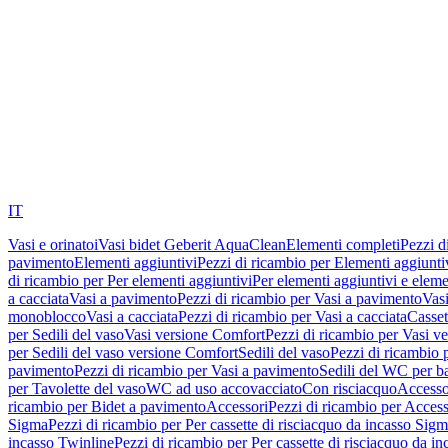
IT
Vasi e orinatoi
Vasi bidet Geberit AquaClean
Elementi completi
Pezzi d
pavimento
Elementi aggiuntivi
Pezzi di ricambio per Elementi aggiunti
di ricambio per Per elementi aggiuntivi
Per elementi aggiuntivi e eleme
a cacciata
Vasi a pavimento
Pezzi di ricambio per Vasi a pavimento
Vasi
monoblocco
Vasi a cacciata
Pezzi di ricambio per Vasi a cacciata
Casset
per Sedili del vaso
Vasi versione Comfort
Pezzi di ricambio per Vasi v
per Sedili del vaso versione Comfort
Sedili del vaso
Pezzi di ricambio p
pavimento
Pezzi di ricambio per Vasi a pavimento
Sedili del WC per b
per Tavolette del vaso
WC ad uso accovacciato
Con risciacquo
Accesso
ricambio per Bidet a pavimento
Accessori
Pezzi di ricambio per Access
Sigma
Pezzi di ricambio per Per cassette di risciacquo da incasso Sig
incasso Twinline
Pezzi di ricambio per Per cassette di risciacquo da i