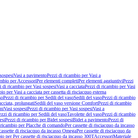
 sospesi
Vasi a pavimento
Pezzi di ricambio per Vasi a
ambio per Accessori
Per elementi completi
Per elementi aggiuntivi
Pezzi
i di ricambio per Vasi sospesi
Vasi a cacciata
Pezzi di ricambio per Vasi
io per Vasi a cacciata per cassetta di risciacquo esterna
so
Pezzi di ricambio per Sedili del vaso
Sedili del vaso
Pezzi di ricambio
acciata, prolungati
Sedili del vaso versione Comfort
Pezzi di ricambio
ni
Vasi sospesi
Pezzi di ricambio per Vasi sospesi
Vasi a
ezzi di ricambio per Sedili del vaso
Tavolette del vaso
Pezzi di ricambio
esi
Pezzi di ricambio per Bidet sospesi
Bidet a pavimento
Pezzi di
 ricambio per Placche di comando
Per cassette di risciacquo da incasso
 cassette di risciacquo da incasso Omega
Per cassette di risciacquo da
io per Per cassette di risciacquo da incasso 300T
Accessori
Materiale