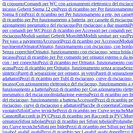
di consumo
Comandi per WC con azionamento elettronico del risciac
incasso Geberit Sigma 12 cm
Pezzi di ricambio per Per funzionamento 
Sigma 8 cm
Pezzi di ricambio per Per funzionamento a rete, per casse
di ricambio per Per funzionamento a batteria, per cassette di risciac
azionamento pneumatico del risciacquo
Per risciacquo a due quantità
P
per comandi per WC
Pezzi di ricambio per Accessori per comandi pe
risciacquo
Moduli sanitari Geberit Monolith
Moduli sanitari per vasi
Pez
Per vaso a pavimento
Accessori
Pezzi di ricambio per Accessori
Moduli 
pavimento
Orinatoi
Orinatoi, funzionamento con risciacquo, con bordo 
Senza coperchio
Orinatoi, funzionamento con risciacquo, senza brida d
incasso
Pezzi di ricambio per Per comando per orinatoi esterno o da i
con / per coperchio
Pezzi di ricambio per Orinatoi, funzionamento con 
acqua
Pezzi di ricambio per Orinatoi, funzionamento senza acqua
Senz
sintetico
Pareti di separazione per orinatoi, in vetro
Pareti di separazion
adattatori
Pezzi di ricambio per Tubi di risciacquo, curve di risciacquo 
incasso
Con azionamento elettronico del risciacquo, funzionamento a r
funzionamento a batteria
Pezzi di ricambio per Con azionamento elettr
pneumatico del risciacquo
Installazione esterna
Pezzi di ricambio per In
del risciacquo, funzionamento a batteria
Accessori
Pezzi di ricambio pe
risciacquo, curve di risciacquo e adattatori
Placche di copertura
Comand
vuotatoi
Sifoni
Curve tecniche
Pezzi di ricambio per Curve tecniche
Man
Cannotti
Raccordi in PVC
Pezzi di ricambio per Raccordi in PVC
Mors
orinatoio
Sifoni tubolari
Pezzi di ricambio per Sifoni tubolari
Prolunghe 
per Curve tecniche
Sifoni per bidet
Pezzi di ricambio per Sifoni per bid
lavabo
Lavabi
Lavabi
Pezzi di ricambio per Lavabi
Lavabi doppi
Pezzi 