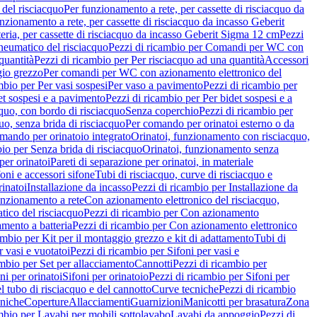
del risciacquo
Per funzionamento a rete, per cassette di risciacquo da
nzionamento a rete, per cassette di risciacquo da incasso Geberit
eria, per cassette di risciacquo da incasso Geberit Sigma 12 cm
Pezzi
umatico del risciacquo
Pezzi di ricambio per Comandi per WC con
quantità
Pezzi di ricambio per Per risciacquo ad una quantità
Accessori
gio grezzo
Per comandi per WC con azionamento elettronico del
mbio per Per vasi sospesi
Per vaso a pavimento
Pezzi di ricambio per
et sospesi e a pavimento
Pezzi di ricambio per Per bidet sospesi e a
quo, con bordo di risciacquo
Senza coperchio
Pezzi di ricambio per
uo, senza brida di risciacquo
Per comando per orinatoi esterno o da
mando per orinatoio integrato
Orinatoi, funzionamento con risciacquo,
bio per Senza brida di risciacquo
Orinatoi, funzionamento senza
per orinatoi
Pareti di separazione per orinatoi, in materiale
foni e accessori sifone
Tubi di risciacquo, curve di risciacquo e
inatoi
Installazione da incasso
Pezzi di ricambio per Installazione da
unzionamento a rete
Con azionamento elettronico del risciacquo,
ico del risciacquo
Pezzi di ricambio per Con azionamento
mento a batteria
Pezzi di ricambio per Con azionamento elettronico
ambio per Kit per il montaggio grezzo e kit di adattamento
Tubi di
r vasi e vuotatoi
Pezzi di ricambio per Sifoni per vasi e
ambio per Set per allacciamento
Cannotti
Pezzi di ricambio per
ni per orinatoi
Sifoni per orinatoio
Pezzi di ricambio per Sifoni per
l tubo di risciacquo e del cannotto
Curve tecniche
Pezzi di ricambio
cniche
Coperture
Allacciamenti
Guarnizioni
Manicotti per brasatura
Zona
mbio per Lavabi per mobili sottolavabo
Lavabi da appoggio
Pezzi di