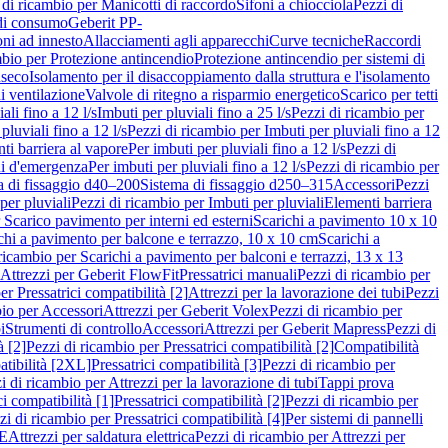
 di ricambio per Manicotti di raccordo
Sifoni a chiocciola
Pezzi di
 di consumo
Geberit PP-
ni ad innesto
Allacciamenti agli apparecchi
Curve tecniche
Raccordi
mbio per Protezione antincendio
Protezione antincendio per sistemi di
nseco
Isolamento per il disaccoppiamento dalla struttura e l'isolamento
i ventilazione
Valvole di ritegno a risparmio energetico
Scarico per tetti
ali fino a 12 l/s
Imbuti per pluviali fino a 25 l/s
Pezzi di ricambio per
pluviali fino a 12 l/s
Pezzi di ricambio per Imbuti per pluviali fino a 12
ti barriera al vapore
Per imbuti per pluviali fino a 12 l/s
Pezzi di
ni d'emergenza
Per imbuti per pluviali fino a 12 l/s
Pezzi di ricambio per
a di fissaggio d40–200
Sistema di fissaggio d250–315
Accessori
Pezzi
per pluviali
Pezzi di ricambio per Imbuti per pluviali
Elementi barriera
 Scarico pavimento per interni ed esterni
Scarichi a pavimento 10 x 10
chi a pavimento per balcone e terrazzo, 10 x 10 cm
Scarichi a
ricambio per Scarichi a pavimento per balconi e terrazzi, 13 x 13
 Attrezzi per Geberit FlowFit
Pressatrici manuali
Pezzi di ricambio per
er Pressatrici compatibilità [2]
Attrezzi per la lavorazione dei tubi
Pezzi
bio per Accessori
Attrezzi per Geberit Volex
Pezzi di ricambio per
i
Strumenti di controllo
Accessori
Attrezzi per Geberit Mapress
Pezzi di
à [2]
Pezzi di ricambio per Pressatrici compatibilità [2]
Compatibilità
atibilità [2XL]
Pressatrici compatibilità [3]
Pezzi di ricambio per
i di ricambio per Attrezzi per la lavorazione di tubi
Tappi prova
i compatibilità [1]
Pressatrici compatibilità [2]
Pezzi di ricambio per
zi di ricambio per Pressatrici compatibilità [4]
Per sistemi di pannelli
PE
Attrezzi per saldatura elettrica
Pezzi di ricambio per Attrezzi per