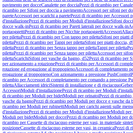
pavimento per docce
Canalette per doccia
Pezzi di ricambio per Canale
ricambio per Sifoni per doccia a pavimento
Accessori per sifoni per d
parete
Accessori per scarichi a parete
Pezzi di ricambio per Accessori pe
d'installazione
Pezzi di ricambio per Moduli d'installazione
Sifoni docci
docce walk-in
Pezzi di ricambio per Pareti laterali per docce walk-in
Ac
portaoggetti
Pezzi di ricambio per Nicchie portaoggetti
Accessori
Allac
per piletta
Pezzi di ricambio per Con tappo per piletta
Sifoni per piatti 
piletta
Pezzi di ricambio per Tappi per piletta
Sifoni per piatti doccia, d
piletta
Pezzi di ricambio per Senza tappo per piletta
Tappi per piletta
Pez
piletta
Pezzi di ricambio per Senza tappo per piletta
Accessori per sifoni
piletta
Scarichi
Sifoni per vasche da bagno, d52
Pezzi di ricambio per S
per azionamento a rotazione
Pezzi di ricambio per Accessori di compl
rotazione ed erogazione al troppopieno
Accessori di completamento pe
erogazione al troppopieno
Con azionamento a pressione PushControl
P
ricambio per Accessori di completamento per comando a pressione P
piletta
Allacciamenti idrici
Sistemi di installazione e di risciacquo
Geber
Accessori
Moduli d'installazione
Pezzi di ricambio per Moduli d'install
di ricambio per Moduli per bidet
Moduli per orinatoi
Pezzi di ricambio 
vasche da bagno
Pezzi di ricambio per Moduli per docce e vasche da
ricambio per Moduli per rubinetti
Moduli per carichi agenti sulle mens
d'installazione
Pezzi di ricambio per Moduli d'installazione
Moduli pe
Moduli per bidet
Moduli per docce
Pezzi di ricambio per Moduli per d
ricambio per Cassette di risciacquo esterne per vasi, in materiale sintet
posizione
Cassette di risciacquo esterne per vasi, in ceramica
Pezzi di r