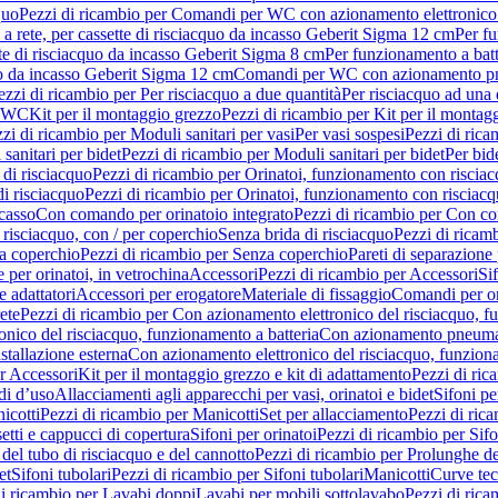
quo
Pezzi di ricambio per Comandi per WC con azionamento elettronico 
a rete, per cassette di risciacquo da incasso Geberit Sigma 12 cm
Per fu
tte di risciacquo da incasso Geberit Sigma 8 cm
Per funzionamento a batt
quo da incasso Geberit Sigma 12 cm
Comandi per WC con azionamento pne
ezzi di ricambio per Per risciacquo a due quantità
Per risciacquo ad una 
r WC
Kit per il montaggio grezzo
Pezzi di ricambio per Kit per il montag
zi di ricambio per Moduli sanitari per vasi
Per vasi sospesi
Pezzi di rica
sanitari per bidet
Pezzi di ricambio per Moduli sanitari per bidet
Per bid
di risciacquo
Pezzi di ricambio per Orinatoi, funzionamento con risciac
i risciacquo
Pezzi di ricambio per Orinatoi, funzionamento con risciacq
ncasso
Con comando per orinatoio integrato
Pezzi di ricambio per Con co
risciacquo, con / per coperchio
Senza brida di risciacquo
Pezzi di ricam
a coperchio
Pezzi di ricambio per Senza coperchio
Pareti di separazione 
e per orinatoi, in vetrochina
Accessori
Pezzi di ricambio per Accessori
Si
e adattatori
Accessori per erogatore
Materiale di fissaggio
Comandi per or
ete
Pezzi di ricambio per Con azionamento elettronico del risciacquo, f
onico del risciacquo, funzionamento a batteria
Con azionamento pneumat
stallazione esterna
Con azionamento elettronico del risciacquo, funziona
r Accessori
Kit per il montaggio grezzo e kit di adattamento
Pezzi di ric
i d’uso
Allacciamenti agli apparecchi per vasi, orinatoi e bidet
Sifoni pe
icotti
Pezzi di ricambio per Manicotti
Set per allacciamento
Pezzi di ric
etti e cappucci di copertura
Sifoni per orinatoi
Pezzi di ricambio per Sifo
del tubo di risciacquo e del cannotto
Pezzi di ricambio per Prolunghe de
et
Sifoni tubolari
Pezzi di ricambio per Sifoni tubolari
Manicotti
Curve te
di ricambio per Lavabi doppi
Lavabi per mobili sottolavabo
Pezzi di rica