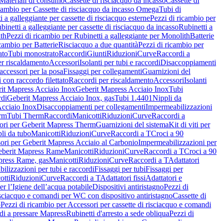
Materiali di consumo
Cassette di risciacquo da incasso
Cassette di
icambio per Cassette di risciacquo da incasso Omega
Tubi di
i a galleggiante per cassette di risciacquo esterne
Pezzi di ricambio per
binetti a galleggiante per cassette di risciacquo da incasso
Rubinetti a
ith
Pezzi di ricambio per Rubinetti a galleggiante per Monolith
Batterie
icambio per Batterie
Risciacquo a due quantità
Pezzi di ricambio per
ato
Tubi monostrato
Raccordi
Giunti
Riduzioni
Curve
Raccordi a
r riscaldamento
Accessori
Isolanti per tubi e raccordi
Disaccoppiamenti
accessori per la posa
Fissaggi per collegamenti
Guarnizioni del
i con raccordo filettato
Raccordi per riscaldamento
Accessori
Isolanti
it Mapress Acciaio Inox
Geberit Mapress Acciaio Inox
Tubi
di
Geberit Mapress Acciaio Inox, gas
Tubi 1.4401
Nippli da
Acciaio Inox
Disaccoppiamenti per collegamenti
Impermeabilizzazioni
rm
Tubi Therm
Raccordi
Manicotti
Riduzioni
Curve
Raccordi a
ori per Geberit Mapress Therm
Guarnizioni del sistema
Kit di viti per
li da tubo
Manicotti
Riduzioni
Curve
Raccordi a T
Croci a 90
ori per Geberit Mapress Acciaio al Carbonio
Impermeabilizzazioni per
berit Mapress Rame
Manicotti
Riduzioni
Curve
Raccordi a T
Croci a 90
press Rame, gas
Manicotti
Riduzioni
Curve
Raccordi a T
Adattatori
ilizzazioni per tubi e raccordi
Fissaggi per tubi
Fissaggi per
otti
Riduzioni
Curve
Raccordi a T
Adattatori fissi
Adattatori e
er l’Igiene dell’acqua potabile
Dispositivi antiristagno
Pezzi di
isciacquo e comandi per WC con dispositivo antiristagno
Cassette di
o
Pezzi di ricambio per Accessori per cassette di risciacquo e comandi
di a pressare Mapress
Rubinetti d'arresto a sede obliqua
Pezzi di