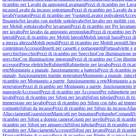
ricambio per Lavabi da appoggio
Lavamani
Pezzi di ricambio per Lav
incasso
Lavabi da incasso sottopiano
Pezzi di ricambio per Lavabi da i
lavabi
Vuotatoi
Pezzi di ricambio per Vuotatoi
Lavatoi polivalenti
Acces
fissaggio
Set lavabo con mobile sottolavabo
Set lavabo per mobile con
per Mobili sottolavabo
Per lavamani
Pezzi di ricambio per Per lavaman
per lavabo
Per lavabo da appoggio arrotondato
Pezzi di ricambio per P
laterali
Pezzi di ricambio per Mobili laterali
Mobili laterali bassi
Pezzi di
a mezza altezza
Mobili pensili
Pezzi di ricambio per Mobili pensili
Ulte
contenitore
Accessori
Inserti per cassetti e portaoggetti
Portasalviette e 
specchio
Specchio
Pezzi di ricambio per Specchio
Con illuminazione in
specchio
Con illuminazione integrata
Pezzi di ricambio per Con illumin
accessori
Prese elettriche
Rubinetti
Rubinetterie per lavabo
Pezzi di rica
rete
Montaggio a pianale, funzionamento a batteria
Pezzi di ricambio p
pianale, funzionamento tramite generatore
Montaggio a pianale, misc
ricambio per Montaggio a parete, funzionamento a rete
Montaggio a pa
generatore
Pezzi di ricambio per Montaggio a parete, funzionamento t
manopole
Accessori
Pezzi di ricambio per Accessori
Per rubinetterie pe
lavabi
Pezzi di ricambio per Sifoni per lavabi
Sifoni tubolari
Pezzi di ri
immersione per lavabo
Pezzi di ricambio per Sifoni con tubo ad immer
compatto
Sifoni da incasso
Pezzi di ricambio per Sifoni da incasso
Alla
Allacciamenti
Guarnizioni
Manicotti per brasatura
Prolunghe
Comandi
S
ricambio per Sifoni a doppia camera
Giunti per lavello
Pezzi di ricambi
ricambio per Sifoni per apparecchi
Sifoni tubolari
Pezzi di ricambio per
ricambio per Allacciamenti
Accessori
Sifoni per lavatoi
Pezzi di ricambi
Manicotti
Pilette di scarico
Pezzi di ricambio per Pilette di scarico
Acces