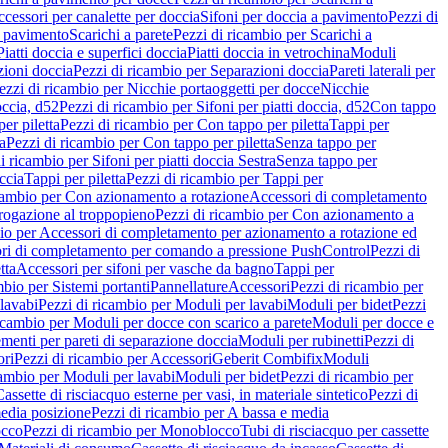
cessori per canalette per doccia
Sifoni per doccia a pavimento
Pezzi di
a pavimento
Scarichi a parete
Pezzi di ricambio per Scarichi a
iatti doccia e superfici doccia
Piatti doccia in vetrochina
Moduli
zioni doccia
Pezzi di ricambio per Separazioni doccia
Pareti laterali per
ezzi di ricambio per Nicchie portaoggetti per docce
Nicchie
occia, d52
Pezzi di ricambio per Sifoni per piatti doccia, d52
Con tappo
er piletta
Pezzi di ricambio per Con tappo per piletta
Tappi per
a
Pezzi di ricambio per Con tappo per piletta
Senza tappo per
i ricambio per Sifoni per piatti doccia Sestra
Senza tappo per
ccia
Tappi per piletta
Pezzi di ricambio per Tappi per
icambio per Con azionamento a rotazione
Accessori di completamento
rogazione al troppopieno
Pezzi di ricambio per Con azionamento a
bio per Accessori di completamento per azionamento a rotazione ed
ri di completamento per comando a pressione PushControl
Pezzi di
tta
Accessori per sifoni per vasche da bagno
Tappi per
mbio per Sistemi portanti
Pannellature
Accessori
Pezzi di ricambio per
lavabi
Pezzi di ricambio per Moduli per lavabi
Moduli per bidet
Pezzi
icambio per Moduli per docce con scarico a parete
Moduli per docce e
menti per pareti di separazione doccia
Moduli per rubinetti
Pezzi di
ori
Pezzi di ricambio per Accessori
Geberit Combifix
Moduli
cambio per Moduli per lavabi
Moduli per bidet
Pezzi di ricambio per
assette di risciacquo esterne per vasi, in materiale sintetico
Pezzi di
edia posizione
Pezzi di ricambio per A bassa e media
cco
Pezzi di ricambio per Monoblocco
Tubi di risciacquo per cassette