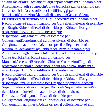
ad altri materiali
Allacciamenti agli apparecchi
Pezzi di ricambio per
Allacciamenti agli apparecchi
Curve tecniche
Pezzi di ricambio per
Curve tecniche
Accessori
Braccialetti
Fissaggi per
braccialetti
Guarnizioni
Materiali di consumo
Geberit Silent-
PP
Tubi
Pezzi di ricambio per Tubi
Raccordi
Pezzi di ricambio per
Raccordi
Curve
Pezzi di ricambio per Curve
Braghe
Pezzi di ricambio
per Braghe
Riduzioni
Pezzi di ricambio per Riduzioni
Braghe
d'ispezione
Pezzi di ricambio per Braghe
d'ispezione
Collegamenti
Pezzi di ricambio per
Collegamenti
Congiunzioni ad innesto
Pezzi di ricambio per
Congiunzioni ad innesto
Adattatori per il collegamento ad altri
materiali
Allacciamenti agli apparecchi
Pezzi di ricambio per
Allacciamenti agli apparecchi
Curve tecniche
Pezzi di ricambio per
Curve tecniche
Manicotti
Pezzi di ricambio per
Manicotti
Accessori
Braccialetti
Chiusure
Guarnizioni
Tappi di
protezione
Materiali di consumo
Geberit Silent-Pro
Tubi
Pezzi di
ricambio per Tubi
Raccordi
Pezzi di ricambio per
Raccordi
Curve
Pezzi di ricambio per Curve
Braghe
Pezzi di ricambio
per Braghe
Riduzioni
Pezzi di ricambio per Riduzioni
Braghe
d'ispezione
Pezzi di ricambio per Braghe d'ispezione
Raccordi
SuperTube
Pezzi di ricambio per Raccordi SuperTube
Curve
Pezzi di
ricambio per Curve
Diramazioni
Pezzi di ricambio per
Diramazioni
Collegamenti
Pezzi di ricambio per
Collegamenti
Congiunzioni ad innesto
Pezzi di ricambio per
Congiunzioni ad innesto
Adattatori per il collegamento ad altri