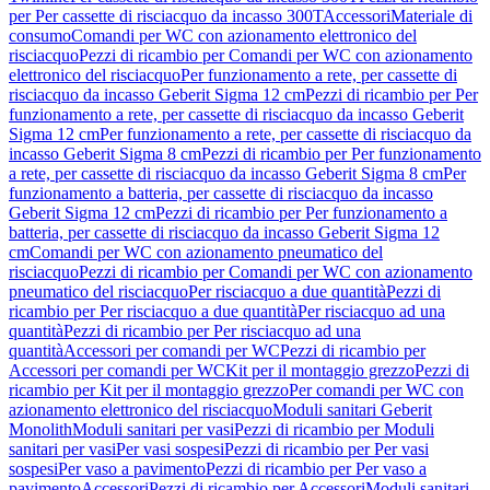
per Per cassette di risciacquo da incasso 300T
Accessori
Materiale di
consumo
Comandi per WC con azionamento elettronico del
risciacquo
Pezzi di ricambio per Comandi per WC con azionamento
elettronico del risciacquo
Per funzionamento a rete, per cassette di
risciacquo da incasso Geberit Sigma 12 cm
Pezzi di ricambio per Per
funzionamento a rete, per cassette di risciacquo da incasso Geberit
Sigma 12 cm
Per funzionamento a rete, per cassette di risciacquo da
incasso Geberit Sigma 8 cm
Pezzi di ricambio per Per funzionamento
a rete, per cassette di risciacquo da incasso Geberit Sigma 8 cm
Per
funzionamento a batteria, per cassette di risciacquo da incasso
Geberit Sigma 12 cm
Pezzi di ricambio per Per funzionamento a
batteria, per cassette di risciacquo da incasso Geberit Sigma 12
cm
Comandi per WC con azionamento pneumatico del
risciacquo
Pezzi di ricambio per Comandi per WC con azionamento
pneumatico del risciacquo
Per risciacquo a due quantità
Pezzi di
ricambio per Per risciacquo a due quantità
Per risciacquo ad una
quantità
Pezzi di ricambio per Per risciacquo ad una
quantità
Accessori per comandi per WC
Pezzi di ricambio per
Accessori per comandi per WC
Kit per il montaggio grezzo
Pezzi di
ricambio per Kit per il montaggio grezzo
Per comandi per WC con
azionamento elettronico del risciacquo
Moduli sanitari Geberit
Monolith
Moduli sanitari per vasi
Pezzi di ricambio per Moduli
sanitari per vasi
Per vasi sospesi
Pezzi di ricambio per Per vasi
sospesi
Per vaso a pavimento
Pezzi di ricambio per Per vaso a
pavimento
Accessori
Pezzi di ricambio per Accessori
Moduli sanitari