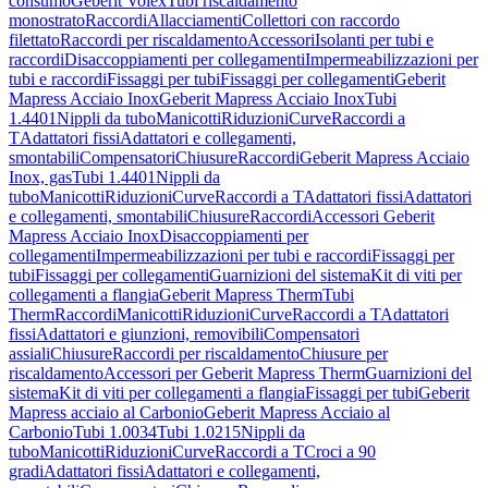
consumo
Geberit Volex
Tubi riscaldamento
monostrato
Raccordi
Allacciamenti
Collettori con raccordo
filettato
Raccordi per riscaldamento
Accessori
Isolanti per tubi e
raccordi
Disaccoppiamenti per collegamenti
Impermeabilizzazioni per
tubi e raccordi
Fissaggi per tubi
Fissaggi per collegamenti
Geberit
Mapress Acciaio Inox
Geberit Mapress Acciaio Inox
Tubi
1.4401
Nippli da tubo
Manicotti
Riduzioni
Curve
Raccordi a
T
Adattatori fissi
Adattatori e collegamenti,
smontabili
Compensatori
Chiusure
Raccordi
Geberit Mapress Acciaio
Inox, gas
Tubi 1.4401
Nippli da
tubo
Manicotti
Riduzioni
Curve
Raccordi a T
Adattatori fissi
Adattatori
e collegamenti, smontabili
Chiusure
Raccordi
Accessori Geberit
Mapress Acciaio Inox
Disaccoppiamenti per
collegamenti
Impermeabilizzazioni per tubi e raccordi
Fissaggi per
tubi
Fissaggi per collegamenti
Guarnizioni del sistema
Kit di viti per
collegamenti a flangia
Geberit Mapress Therm
Tubi
Therm
Raccordi
Manicotti
Riduzioni
Curve
Raccordi a T
Adattatori
fissi
Adattatori e giunzioni, removibili
Compensatori
assiali
Chiusure
Raccordi per riscaldamento
Chiusure per
riscaldamento
Accessori per Geberit Mapress Therm
Guarnizioni del
sistema
Kit di viti per collegamenti a flangia
Fissaggi per tubi
Geberit
Mapress acciaio al Carbonio
Geberit Mapress Acciaio al
Carbonio
Tubi 1.0034
Tubi 1.0215
Nippli da
tubo
Manicotti
Riduzioni
Curve
Raccordi a T
Croci a 90
gradi
Adattatori fissi
Adattatori e collegamenti,