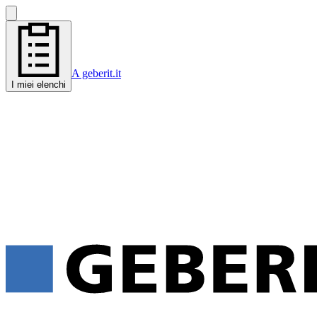
A geberit.it
I miei elenchi