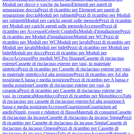
Moduli per docce e vasche da bagno
Elementi per pareti di
separazione doccia
Pezzi di ricambio per Elementi per pareti di
separazione doccia
Moduli per rubinetti
Pezzi di ricambio per Moduli
per rubinetti
Moduli per carichi agenti sulle mensole
Pezzi di ricambio
per Moduli per carichi agenti sulle mensole
Accessori
Pezzi di
ricambio per Accessori
Geberit Combifix
Moduli d'installazione
Pezzi
di ricambio per Moduli d'installazione
Moduli per WC
Pezzi di
ricambio per Moduli per WC
Moduli per lavabi
Pezzi di ricambio per
Moduli per lavabi
Moduli per bidet
Pezzi di ricambio per Moduli per
bidet
Moduli per docce
Pezzi di ricambio per Moduli per
docce
Accessori
Per moduli WC
Per fissaggi
Cassette di risciacquo
esterne
Cassette di risciacquo esterne per vasi, in materiale
sintetico
Pezzi di ricambio per Cassette di risciacquo esterne per vasi,
in materiale sintetico
Ad alta posizione
Pezzi di ricambio per Ad alta
posizione
A bassa e media posizione
Pezzi di ricambio per A bassa e
media posizione
Cassette di risciacquo esterne per vasi, in
ceramica
Pezzi di ricambio per Cassette di risciacquo esterne per
vasi, in ceramica
Monoblocco
Pezzi di ricambio per Monoblocco
Tubi
di risciacquo per cassette di risciacquo esterne
Ad alta posizione
A
bassa e media posizione
Accessori
Guarnizioni
Guarnizioni ad
anello
Nippli, rosoni e riduttori di flusso
Materiali di consumo
Cassette
di risciacquo da incasso
Cassette di risciacquo da incasso Sigma
Pezzi
di ricambio per Cassette di risciacquo da incasso Sigma
Cassette di
risciacquo da incasso Omega
Pezzi di ricambio per Cassette di
risciacquo da incasso Omega
Tubi di risciacquo
Accessori
Rubinetti a