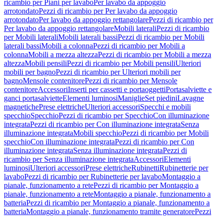
ricambio per Piani per lavabo
Per lavabo da appoggio
arrotondato
Pezzi di ricambio per Per lavabo da appoggio
arrotondato
Per lavabo da appoggio rettangolare
Pezzi di ricambio per
Per lavabo da appoggio rettangolare
Mobili laterali
Pezzi di ricambio
per Mobili laterali
Mobili laterali bassi
Pezzi di ricambio per Mobili
laterali bassi
Mobili a colonna
Pezzi di ricambio per Mobili a
colonna
Mobili a mezza altezza
Pezzi di ricambio per Mobili a mezza
altezza
Mobili pensili
Pezzi di ricambio per Mobili pensili
Ulteriori
mobili per bagno
Pezzi di ricambio per Ulteriori mobili per
bagno
Mensole contenitore
Pezzi di ricambio per Mensole
contenitore
Accessori
Inserti per cassetti e portaoggetti
Portasalviette e
ganci portasalviette
Elementi luminosi
Maniglie
Set piedini
Lavagne
magnetiche
Prese elettriche
Ulteriori accessori
Specchi e mobili
specchio
Specchio
Pezzi di ricambio per Specchio
Con illuminazione
integrata
Pezzi di ricambio per Con illuminazione integrata
Senza
illuminazione integrata
Mobili specchio
Pezzi di ricambio per Mobili
specchio
Con illuminazione integrata
Pezzi di ricambio per Con
illuminazione integrata
Senza illuminazione integrata
Pezzi di
ricambio per Senza illuminazione integrata
Accessori
Elementi
luminosi
Ulteriori accessori
Prese elettriche
Rubinetti
Rubinetterie per
lavabo
Pezzi di ricambio per Rubinetterie per lavabo
Montaggio a
pianale, funzionamento a rete
Pezzi di ricambio per Montaggio a
pianale, funzionamento a rete
Montaggio a pianale, funzionamento a
batteria
Pezzi di ricambio per Montaggio a pianale, funzionamento a
batteria
Montaggio a pianale, funzionamento tramite generatore
Pezzi