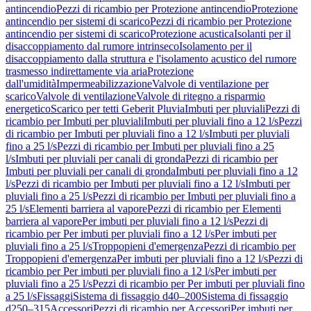
antincendio
Pezzi di ricambio per Protezione antincendio
Protezione
antincendio per sistemi di scarico
Pezzi di ricambio per Protezione
antincendio per sistemi di scarico
Protezione acustica
Isolanti per il
disaccoppiamento dal rumore intrinseco
Isolamento per il
disaccoppiamento dalla struttura e l'isolamento acustico del rumore
trasmesso indirettamente via aria
Protezione
dall'umidità
Impermeabilizzazione
Valvole di ventilazione per
scarico
Valvole di ventilazione
Valvole di ritegno a risparmio
energetico
Scarico per tetti Geberit Pluvia
Imbuti per pluviali
Pezzi di
ricambio per Imbuti per pluviali
Imbuti per pluviali fino a 12 l/s
Pezzi
di ricambio per Imbuti per pluviali fino a 12 l/s
Imbuti per pluviali
fino a 25 l/s
Pezzi di ricambio per Imbuti per pluviali fino a 25
l/s
Imbuti per pluviali per canali di gronda
Pezzi di ricambio per
Imbuti per pluviali per canali di gronda
Imbuti per pluviali fino a 12
l/s
Pezzi di ricambio per Imbuti per pluviali fino a 12 l/s
Imbuti per
pluviali fino a 25 l/s
Pezzi di ricambio per Imbuti per pluviali fino a
25 l/s
Elementi barriera al vapore
Pezzi di ricambio per Elementi
barriera al vapore
Per imbuti per pluviali fino a 12 l/s
Pezzi di
ricambio per Per imbuti per pluviali fino a 12 l/s
Per imbuti per
pluviali fino a 25 l/s
Troppopieni d'emergenza
Pezzi di ricambio per
Troppopieni d'emergenza
Per imbuti per pluviali fino a 12 l/s
Pezzi di
ricambio per Per imbuti per pluviali fino a 12 l/s
Per imbuti per
pluviali fino a 25 l/s
Pezzi di ricambio per Per imbuti per pluviali fino
a 25 l/s
Fissaggi
Sistema di fissaggio d40–200
Sistema di fissaggio
d250–315
Accessori
Pezzi di ricambio per Accessori
Per imbuti per