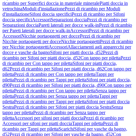
ricambio per Superfici doccia in materiale minerale
Piatti doccia in
vetrochina
Moduli d'installazione
Pezzi di ricambio per Moduli
d'installazione
Sifoni doccia specifici
Pezzi di ricambio per Sifoni
doccia specifici
Accessori
Separazioni doccia
Pezzi di ricambio per
Separazioni doccia
Pareti laterali per docce walk-in
Pezzi di ricambio
per Pareti laterali per docce walk-in
Accessori
Pezzi di ricambio per
Accessori
Nicchie portaoggetti per docce
Pezzi di ricambio per
Nicchie portaoggetti per docce
Nicchie portaoggetti
Pezzi di ricambio
per Nicchie portaoggetti
Accessori
Allacciamenti agli apparecchi per
docce e vasche da bagno
Sifoni per piatti doccia, d52
Pezzi di
ricambio per Sifoni per piatti doccia, d52
Con tappo per piletta
Pezzi
di ricambio per Con tappo per piletta
Sifoni per piatti doccia,
d62
Pezzi di ricambio per Sifoni per piatti doccia, d62
Con tappo per
piletta
Pezzi di ricambio per Con tappo per piletta
Tappi per
piletta
Pezzi di ricambio per Tappi per piletta
Sifoni per piatti doccia,
d90
Pezzi di ricambio per Sifoni per piatti doccia, d90
Con tappo per
piletta
Pezzi di ricambio per Con tappo per piletta
Senza tappo per
piletta
Pezzi di ricambio per Senza tappo per piletta
Tappi per
piletta
Pezzi di ricambio per Tappi per piletta
Sifoni per piatti doccia
Sestra
Pezzi di ricambio per Sifoni per piatti doccia Sestra
Senza
tappo per piletta
Pezzi di ricambio per Senza tappo per
piletta
Accessori per sifoni per piatti doccia
Pezzi di ricambio per
Accessori per sifoni per piatti doccia
Tappi per piletta
Pezzi di
ricambio per Tappi per piletta
Scarichi
Sifoni per vasche da bagno,
d52
Pezzi di ricambio per Sifoni per vasche da bagno, d52
Con