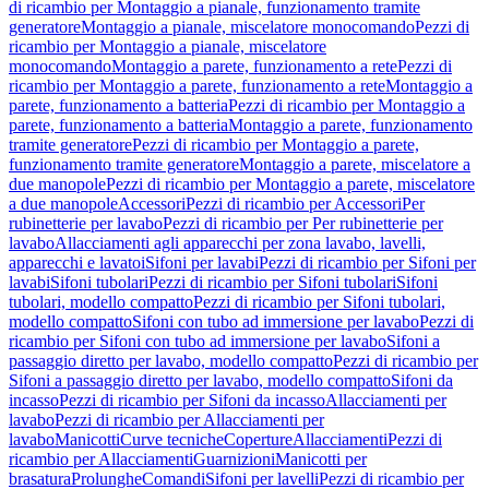
di ricambio per Montaggio a pianale, funzionamento tramite
generatore
Montaggio a pianale, miscelatore monocomando
Pezzi di
ricambio per Montaggio a pianale, miscelatore
monocomando
Montaggio a parete, funzionamento a rete
Pezzi di
ricambio per Montaggio a parete, funzionamento a rete
Montaggio a
parete, funzionamento a batteria
Pezzi di ricambio per Montaggio a
parete, funzionamento a batteria
Montaggio a parete, funzionamento
tramite generatore
Pezzi di ricambio per Montaggio a parete,
funzionamento tramite generatore
Montaggio a parete, miscelatore a
due manopole
Pezzi di ricambio per Montaggio a parete, miscelatore
a due manopole
Accessori
Pezzi di ricambio per Accessori
Per
rubinetterie per lavabo
Pezzi di ricambio per Per rubinetterie per
lavabo
Allacciamenti agli apparecchi per zona lavabo, lavelli,
apparecchi e lavatoi
Sifoni per lavabi
Pezzi di ricambio per Sifoni per
lavabi
Sifoni tubolari
Pezzi di ricambio per Sifoni tubolari
Sifoni
tubolari, modello compatto
Pezzi di ricambio per Sifoni tubolari,
modello compatto
Sifoni con tubo ad immersione per lavabo
Pezzi di
ricambio per Sifoni con tubo ad immersione per lavabo
Sifoni a
passaggio diretto per lavabo, modello compatto
Pezzi di ricambio per
Sifoni a passaggio diretto per lavabo, modello compatto
Sifoni da
incasso
Pezzi di ricambio per Sifoni da incasso
Allacciamenti per
lavabo
Pezzi di ricambio per Allacciamenti per
lavabo
Manicotti
Curve tecniche
Coperture
Allacciamenti
Pezzi di
ricambio per Allacciamenti
Guarnizioni
Manicotti per
brasatura
Prolunghe
Comandi
Sifoni per lavelli
Pezzi di ricambio per