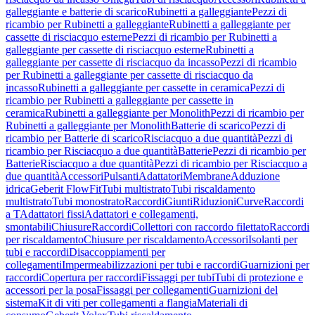
galleggiante e batterie di scarico
Rubinetti a galleggiante
Pezzi di
ricambio per Rubinetti a galleggiante
Rubinetti a galleggiante per
cassette di risciacquo esterne
Pezzi di ricambio per Rubinetti a
galleggiante per cassette di risciacquo esterne
Rubinetti a
galleggiante per cassette di risciacquo da incasso
Pezzi di ricambio
per Rubinetti a galleggiante per cassette di risciacquo da
incasso
Rubinetti a galleggiante per cassette in ceramica
Pezzi di
ricambio per Rubinetti a galleggiante per cassette in
ceramica
Rubinetti a galleggiante per Monolith
Pezzi di ricambio per
Rubinetti a galleggiante per Monolith
Batterie di scarico
Pezzi di
ricambio per Batterie di scarico
Risciacquo a due quantità
Pezzi di
ricambio per Risciacquo a due quantità
Batterie
Pezzi di ricambio per
Batterie
Risciacquo a due quantità
Pezzi di ricambio per Risciacquo a
due quantità
Accessori
Pulsanti
Adattatori
Membrane
Adduzione
idrica
Geberit FlowFit
Tubi multistrato
Tubi riscaldamento
multistrato
Tubi monostrato
Raccordi
Giunti
Riduzioni
Curve
Raccordi
a T
Adattatori fissi
Adattatori e collegamenti,
smontabili
Chiusure
Raccordi
Collettori con raccordo filettato
Raccordi
per riscaldamento
Chiusure per riscaldamento
Accessori
Isolanti per
tubi e raccordi
Disaccoppiamenti per
collegamenti
Impermeabilizzazioni per tubi e raccordi
Guarnizioni per
raccordi
Copertura per raccordi
Fissaggi per tubi
Tubi di protezione e
accessori per la posa
Fissaggi per collegamenti
Guarnizioni del
sistema
Kit di viti per collegamenti a flangia
Materiali di