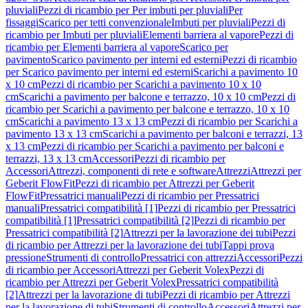
pluviali
Pezzi di ricambio per Per imbuti per pluviali
Per
fissaggi
Scarico per tetti convenzionale
Imbuti per pluviali
Pezzi di
ricambio per Imbuti per pluviali
Elementi barriera al vapore
Pezzi di
ricambio per Elementi barriera al vapore
Scarico per
pavimento
Scarico pavimento per interni ed esterni
Pezzi di ricambio
per Scarico pavimento per interni ed esterni
Scarichi a pavimento 10
x 10 cm
Pezzi di ricambio per Scarichi a pavimento 10 x 10
cm
Scarichi a pavimento per balcone e terrazzo, 10 x 10 cm
Pezzi di
ricambio per Scarichi a pavimento per balcone e terrazzo, 10 x 10
cm
Scarichi a pavimento 13 x 13 cm
Pezzi di ricambio per Scarichi a
pavimento 13 x 13 cm
Scarichi a pavimento per balconi e terrazzi, 13
x 13 cm
Pezzi di ricambio per Scarichi a pavimento per balconi e
terrazzi, 13 x 13 cm
Accessori
Pezzi di ricambio per
Accessori
Attrezzi, componenti di rete e software
Attrezzi
Attrezzi per
Geberit FlowFit
Pezzi di ricambio per Attrezzi per Geberit
FlowFit
Pressatrici manuali
Pezzi di ricambio per Pressatrici
manuali
Pressatrici compatibilità [1]
Pezzi di ricambio per Pressatrici
compatibilità [1]
Pressatrici compatibilità [2]
Pezzi di ricambio per
Pressatrici compatibilità [2]
Attrezzi per la lavorazione dei tubi
Pezzi
di ricambio per Attrezzi per la lavorazione dei tubi
Tappi prova
pressione
Strumenti di controllo
Pressatrici con attrezzi
Accessori
Pezzi
di ricambio per Accessori
Attrezzi per Geberit Volex
Pezzi di
ricambio per Attrezzi per Geberit Volex
Pressatrici compatibilità
[2]
Attrezzi per la lavorazione di tubi
Pezzi di ricambio per Attrezzi
per la lavorazione di tubi
Strumenti di controllo
Accessori
Attrezzi per