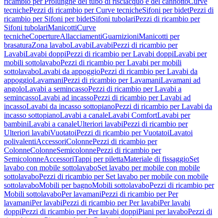
ricambio per Prolunghe del tubo di risciacquo e del cannotto
Curve
tecniche
Pezzi di ricambio per Curve tecniche
Sifoni per bidet
Pezzi di
ricambio per Sifoni per bidet
Sifoni tubolari
Pezzi di ricambio per
Sifoni tubolari
Manicotti
Curve
tecniche
Coperture
Allacciamenti
Guarnizioni
Manicotti per
brasatura
Zona lavabo
Lavabi
Lavabi
Pezzi di ricambio per
Lavabi
Lavabi doppi
Pezzi di ricambio per Lavabi doppi
Lavabi per
mobili sottolavabo
Pezzi di ricambio per Lavabi per mobili
sottolavabo
Lavabi da appoggio
Pezzi di ricambio per Lavabi da
appoggio
Lavamani
Pezzi di ricambio per Lavamani
Lavamani ad
angolo
Lavabi a semincasso
Pezzi di ricambio per Lavabi a
semincasso
Lavabi ad incasso
Pezzi di ricambio per Lavabi ad
incasso
Lavabi da incasso sottopiano
Pezzi di ricambio per Lavabi da
incasso sottopiano
Lavabi a canale
Lavabi Comfort
Lavabi per
bambini
Lavabi a canale
Ulteriori lavabi
Pezzi di ricambio per
Ulteriori lavabi
Vuotatoi
Pezzi di ricambio per Vuotatoi
Lavatoi
polivalenti
Accessori
Colonne
Pezzi di ricambio per
Colonne
Colonne
Semicolonne
Pezzi di ricambio per
Semicolonne
Accessori
Tappi per piletta
Materiale di fissaggio
Set
lavabo con mobile sottolavabo
Set lavabo per mobile con mobile
sottolavabo
Pezzi di ricambio per Set lavabo per mobile con mobile
sottolavabo
Mobili per bagno
Mobili sottolavabo
Pezzi di ricambio per
Mobili sottolavabo
Per lavamani
Pezzi di ricambio per Per
lavamani
Per lavabi
Pezzi di ricambio per Per lavabi
Per lavabi
doppi
Pezzi di ricambio per Per lavabi doppi
Piani per lavabo
Pezzi di