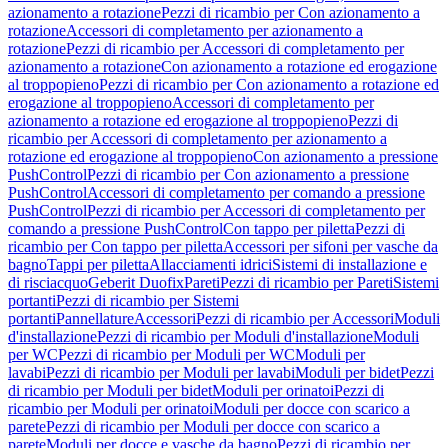
azionamento a rotazione
Pezzi di ricambio per Con azionamento a
rotazione
Accessori di completamento per azionamento a
rotazione
Pezzi di ricambio per Accessori di completamento per
azionamento a rotazione
Con azionamento a rotazione ed erogazione
al troppopieno
Pezzi di ricambio per Con azionamento a rotazione ed
erogazione al troppopieno
Accessori di completamento per
azionamento a rotazione ed erogazione al troppopieno
Pezzi di
ricambio per Accessori di completamento per azionamento a
rotazione ed erogazione al troppopieno
Con azionamento a pressione
PushControl
Pezzi di ricambio per Con azionamento a pressione
PushControl
Accessori di completamento per comando a pressione
PushControl
Pezzi di ricambio per Accessori di completamento per
comando a pressione PushControl
Con tappo per piletta
Pezzi di
ricambio per Con tappo per piletta
Accessori per sifoni per vasche da
bagno
Tappi per piletta
Allacciamenti idrici
Sistemi di installazione e
di risciacquo
Geberit Duofix
Pareti
Pezzi di ricambio per Pareti
Sistemi
portanti
Pezzi di ricambio per Sistemi
portanti
Pannellature
Accessori
Pezzi di ricambio per Accessori
Moduli
d'installazione
Pezzi di ricambio per Moduli d'installazione
Moduli
per WC
Pezzi di ricambio per Moduli per WC
Moduli per
lavabi
Pezzi di ricambio per Moduli per lavabi
Moduli per bidet
Pezzi
di ricambio per Moduli per bidet
Moduli per orinatoi
Pezzi di
ricambio per Moduli per orinatoi
Moduli per docce con scarico a
parete
Pezzi di ricambio per Moduli per docce con scarico a
parete
Moduli per docce e vasche da bagno
Pezzi di ricambio per