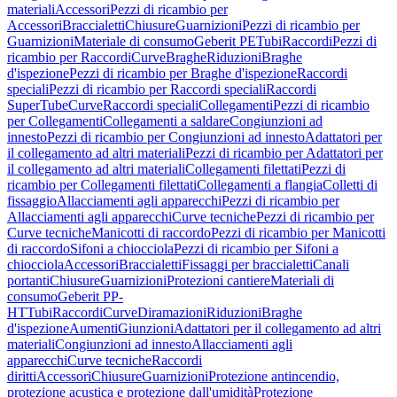
materiali
Accessori
Pezzi di ricambio per
Accessori
Braccialetti
Chiusure
Guarnizioni
Pezzi di ricambio per
Guarnizioni
Materiale di consumo
Geberit PE
Tubi
Raccordi
Pezzi di
ricambio per Raccordi
Curve
Braghe
Riduzioni
Braghe
d'ispezione
Pezzi di ricambio per Braghe d'ispezione
Raccordi
speciali
Pezzi di ricambio per Raccordi speciali
Raccordi
SuperTube
Curve
Raccordi speciali
Collegamenti
Pezzi di ricambio
per Collegamenti
Collegamenti a saldare
Congiunzioni ad
innesto
Pezzi di ricambio per Congiunzioni ad innesto
Adattatori per
il collegamento ad altri materiali
Pezzi di ricambio per Adattatori per
il collegamento ad altri materiali
Collegamenti filettati
Pezzi di
ricambio per Collegamenti filettati
Collegamenti a flangia
Colletti di
fissaggio
Allacciamenti agli apparecchi
Pezzi di ricambio per
Allacciamenti agli apparecchi
Curve tecniche
Pezzi di ricambio per
Curve tecniche
Manicotti di raccordo
Pezzi di ricambio per Manicotti
di raccordo
Sifoni a chiocciola
Pezzi di ricambio per Sifoni a
chiocciola
Accessori
Braccialetti
Fissaggi per braccialetti
Canali
portanti
Chiusure
Guarnizioni
Protezioni cantiere
Materiali di
consumo
Geberit PP-
HT
Tubi
Raccordi
Curve
Diramazioni
Riduzioni
Braghe
d'ispezione
Aumenti
Giunzioni
Adattatori per il collegamento ad altri
materiali
Congiunzioni ad innesto
Allacciamenti agli
apparecchi
Curve tecniche
Raccordi
diritti
Accessori
Chiusure
Guarnizioni
Protezione antincendio,
protezione acustica e protezione dall'umidità
Protezione