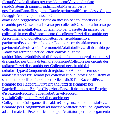
filettati
Valvole di sfiato per riscaldamento
Valvole di sfiato
rapido
Sistemi di pannelli radianti
Tubi
Materiali per la
posa
Isolanti
Pannelli sagomati
Bande perimetrali
Nastri adesivi
Clip di
fissaggio
Additivi per massetti
Giunti di
dilatazione
Reggicurve
Cassette da incasso per collettori
Pezzi di
ricambio per Cassette da incasso per collettori
Cassette da incasso per
collettori, in metallo
Pezzi di ricambio per Cassette da incasso per
collettori, in metallo
Assortimento di collettori
Pezzi di ricambio per
Assortimento di collettori
Collettori per riscaldamento a
pavimento
Pezzi di ricambio per Collettori per riscaldamento a
pavimento
Valvole a sfera
Termometri
Adattatori
Pezzi di ricambio per
Adattatori
Terminali per collettori
Valvole di sfiato
rapido
Chiusure
Suddivisori di flusso
Unità di termoregolazione
Pezzi
di ricambio per Unità di termoregolazione
Collettori per circuiti dei
radiatori
Pezzi di ricambio per Collettori per circuiti dei
radiatori
Bypass
Componenti di regolazione
Attuatori
Termostati
ambiente
Accessori
Isolanti per collettori
Tubi di protezione
Sistemi di
smaltimento dell’edificio
Geberit Silent-db20
Tubi
Raccordi
Pezzi di
ricambio per Raccordi
Curve
Braghe
Pezzi di ricambio per
Braghe
Riduzioni
Braghe d'ispezione
Pezzi di ricambio per Braghe
d'ispezione
Raccordi SuperTube
Curve
Raccordi
speciali
Collegamenti
Pezzi di ricambio per
Collegamenti
Collegamenti a saldare
Congiunzioni ad innesto
Pezzi di
ricambio per Congiunzioni ad innesto
Adattatori per il collegamento
ad altri materiali
Pezzi di ricambio per Adattatori per il collegamento