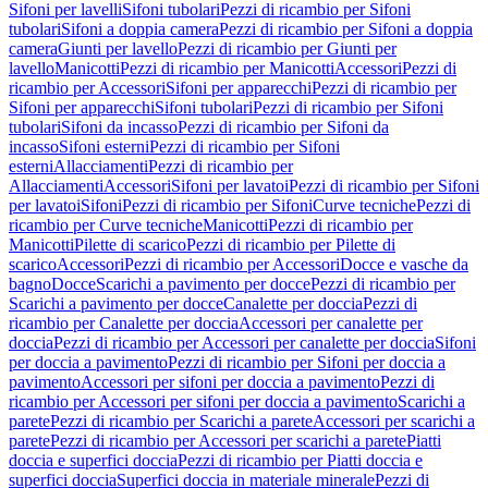
Sifoni per lavelli
Sifoni tubolari
Pezzi di ricambio per Sifoni
tubolari
Sifoni a doppia camera
Pezzi di ricambio per Sifoni a doppia
camera
Giunti per lavello
Pezzi di ricambio per Giunti per
lavello
Manicotti
Pezzi di ricambio per Manicotti
Accessori
Pezzi di
ricambio per Accessori
Sifoni per apparecchi
Pezzi di ricambio per
Sifoni per apparecchi
Sifoni tubolari
Pezzi di ricambio per Sifoni
tubolari
Sifoni da incasso
Pezzi di ricambio per Sifoni da
incasso
Sifoni esterni
Pezzi di ricambio per Sifoni
esterni
Allacciamenti
Pezzi di ricambio per
Allacciamenti
Accessori
Sifoni per lavatoi
Pezzi di ricambio per Sifoni
per lavatoi
Sifoni
Pezzi di ricambio per Sifoni
Curve tecniche
Pezzi di
ricambio per Curve tecniche
Manicotti
Pezzi di ricambio per
Manicotti
Pilette di scarico
Pezzi di ricambio per Pilette di
scarico
Accessori
Pezzi di ricambio per Accessori
Docce e vasche da
bagno
Docce
Scarichi a pavimento per docce
Pezzi di ricambio per
Scarichi a pavimento per docce
Canalette per doccia
Pezzi di
ricambio per Canalette per doccia
Accessori per canalette per
doccia
Pezzi di ricambio per Accessori per canalette per doccia
Sifoni
per doccia a pavimento
Pezzi di ricambio per Sifoni per doccia a
pavimento
Accessori per sifoni per doccia a pavimento
Pezzi di
ricambio per Accessori per sifoni per doccia a pavimento
Scarichi a
parete
Pezzi di ricambio per Scarichi a parete
Accessori per scarichi a
parete
Pezzi di ricambio per Accessori per scarichi a parete
Piatti
doccia e superfici doccia
Pezzi di ricambio per Piatti doccia e
superfici doccia
Superfici doccia in materiale minerale
Pezzi di