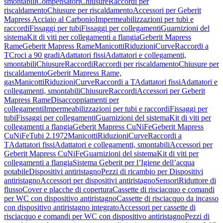
smontabili
Compensatori
Chiusure
Raccordi per
riscaldamento
Chiusure per riscaldamento
Accessori per Geberit
Mapress Acciaio al Carbonio
Impermeabilizzazioni per tubi e
raccordi
Fissaggi per tubi
Fissaggi per collegamenti
Guarnizioni del
sistema
Kit di viti per collegamenti a flangia
Geberit Mapress
Rame
Geberit Mapress Rame
Manicotti
Riduzioni
Curve
Raccordi a
T
Croci a 90 gradi
Adattatori fissi
Adattatori e collegamenti,
smontabili
Chiusure
Raccordi
Raccordi per riscaldamento
Chiusure per
riscaldamento
Geberit Mapress Rame,
gas
Manicotti
Riduzioni
Curve
Raccordi a T
Adattatori fissi
Adattatori e
collegamenti, smontabili
Chiusure
Raccordi
Accessori per Geberit
Mapress Rame
Disaccoppiamenti per
collegamenti
Impermeabilizzazioni per tubi e raccordi
Fissaggi per
tubi
Fissaggi per collegamenti
Guarnizioni del sistema
Kit di viti per
collegamenti a flangia
Geberit Mapress CuNiFe
Geberit Mapress
CuNiFe
Tubi 2.1972
Manicotti
Riduzioni
Curve
Raccordi a
T
Adattatori fissi
Adattatori e collegamenti, smontabili
Accessori per
Geberit Mapress CuNiFe
Guarnizioni del sistema
Kit di viti per
collegamenti a flangia
Sistema Geberit per l’Igiene dell’acqua
potabile
Dispositivi antiristagno
Pezzi di ricambio per Dispositivi
antiristagno
Accessori per dispositivi antiristagno
Sensori
Riduttore di
flusso
Cover e placche di copertura
Cassette di risciacquo e comandi
per WC con dispositivo antiristagno
Cassette di risciacquo da incasso
con dispositivo antiristagno integrato
Accessori per cassette di
risciacquo e comandi per WC con dispositivo antiristagno
Pezzi di