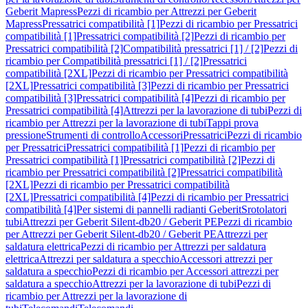
Geberit Mapress
Pezzi di ricambio per Attrezzi per Geberit
Mapress
Pressatrici compatibilità [1]
Pezzi di ricambio per Pressatrici
compatibilità [1]
Pressatrici compatibilità [2]
Pezzi di ricambio per
Pressatrici compatibilità [2]
Compatibilità pressatrici [1] / [2]
Pezzi di
ricambio per Compatibilità pressatrici [1] / [2]
Pressatrici
compatibilità [2XL]
Pezzi di ricambio per Pressatrici compatibilità
[2XL]
Pressatrici compatibilità [3]
Pezzi di ricambio per Pressatrici
compatibilità [3]
Pressatrici compatibilità [4]
Pezzi di ricambio per
Pressatrici compatibilità [4]
Attrezzi per la lavorazione di tubi
Pezzi di
ricambio per Attrezzi per la lavorazione di tubi
Tappi prova
pressione
Strumenti di controllo
Accessori
Pressatrici
Pezzi di ricambio
per Pressatrici
Pressatrici compatibilità [1]
Pezzi di ricambio per
Pressatrici compatibilità [1]
Pressatrici compatibilità [2]
Pezzi di
ricambio per Pressatrici compatibilità [2]
Pressatrici compatibilità
[2XL]
Pezzi di ricambio per Pressatrici compatibilità
[2XL]
Pressatrici compatibilità [4]
Pezzi di ricambio per Pressatrici
compatibilità [4]
Per sistemi di pannelli radianti Geberit
Srotolatori
tubi
Attrezzi per Geberit Silent-db20 / Geberit PE
Pezzi di ricambio
per Attrezzi per Geberit Silent-db20 / Geberit PE
Attrezzi per
saldatura elettrica
Pezzi di ricambio per Attrezzi per saldatura
elettrica
Attrezzi per saldatura a specchio
Accessori attrezzi per
saldatura a specchio
Pezzi di ricambio per Accessori attrezzi per
saldatura a specchio
Attrezzi per la lavorazione di tubi
Pezzi di
ricambio per Attrezzi per la lavorazione di