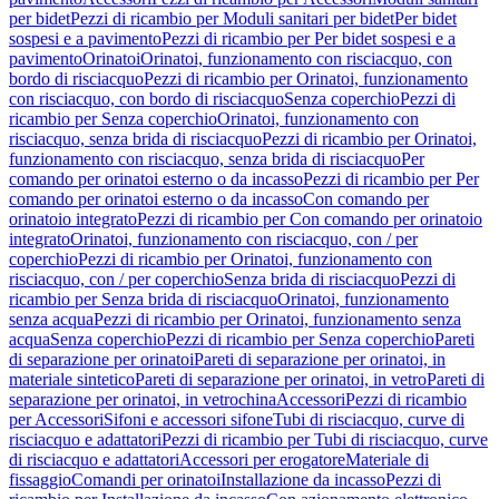
per bidet
Pezzi di ricambio per Moduli sanitari per bidet
Per bidet
sospesi e a pavimento
Pezzi di ricambio per Per bidet sospesi e a
pavimento
Orinatoi
Orinatoi, funzionamento con risciacquo, con
bordo di risciacquo
Pezzi di ricambio per Orinatoi, funzionamento
con risciacquo, con bordo di risciacquo
Senza coperchio
Pezzi di
ricambio per Senza coperchio
Orinatoi, funzionamento con
risciacquo, senza brida di risciacquo
Pezzi di ricambio per Orinatoi,
funzionamento con risciacquo, senza brida di risciacquo
Per
comando per orinatoi esterno o da incasso
Pezzi di ricambio per Per
comando per orinatoi esterno o da incasso
Con comando per
orinatoio integrato
Pezzi di ricambio per Con comando per orinatoio
integrato
Orinatoi, funzionamento con risciacquo, con / per
coperchio
Pezzi di ricambio per Orinatoi, funzionamento con
risciacquo, con / per coperchio
Senza brida di risciacquo
Pezzi di
ricambio per Senza brida di risciacquo
Orinatoi, funzionamento
senza acqua
Pezzi di ricambio per Orinatoi, funzionamento senza
acqua
Senza coperchio
Pezzi di ricambio per Senza coperchio
Pareti
di separazione per orinatoi
Pareti di separazione per orinatoi, in
materiale sintetico
Pareti di separazione per orinatoi, in vetro
Pareti di
separazione per orinatoi, in vetrochina
Accessori
Pezzi di ricambio
per Accessori
Sifoni e accessori sifone
Tubi di risciacquo, curve di
risciacquo e adattatori
Pezzi di ricambio per Tubi di risciacquo, curve
di risciacquo e adattatori
Accessori per erogatore
Materiale di
fissaggio
Comandi per orinatoi
Installazione da incasso
Pezzi di