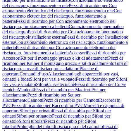
ricambio per Installazione da incasso
Con azionamento elettronico
del risciacquo, funzionamento a rete
Pezzi di ricambio per Con
azionamento elettronico del risciacquo, funzionamento a rete
Con
azionamento elettronico del risciacquo, funzionamento a
batteria
Pezzi di ricambio per Con azionamento elettronico del
risciacquo, funzionamento a batteria
Con azionamento pneumatico
del risciacquo
Pezzi di ricambio per Con azionamento pneumatico
del risciacquo
Installazione esterna
Pezzi di ricambio per Installazione
esterna
Con azionamento elettronico del risciacquo, funzionamento a
batteria
Pezzi di ricambio per Con azionamento elettronico del
risciacquo, funzionamento a batteria
Accessori
Pezzi di ricambio per
Accessori
Kit per il montaggio grezzo e kit di adattamento
Pezzi di
ricambio per Kit per il montaggio grezzo e kit di adattamento
Tubi di
risciacquo, curve di risciacquo e adattatori
Placche di
copertura
Comandi d’uso
Allacciamenti agli apparecchi per vasi,
orinatoi e bidet
Sifoni per vasi e vuotatoi
Pezzi di ricambio per Sifoni
per vasi e vuotatoi
Sifoni
Curve tecniche
Pezzi di ricambio per Curve
tecniche
Manicotti
Pezzi di ricambio per Manicotti
Set per
allacciamento
Pezzi di ricambio per Set per
allacciamento
Cannotti
Pezzi di ricambio per Cannotti
Raccordi in
PVC
Pezzi di ricambio per Raccordi in PVC
Morsetti e cappucci di
copertura
Sifoni per orinatoi
Pezzi di ricambio per Sifoni per
orinatoi
Sifoni per orinatoio
Pezzi di ricambio per Sifoni per
orinatoio
Sifoni tubolari
Pezzi di ricambio per Sifoni
tubolari
Prolunghe del tubo di risciacquo e del cannotto
Pezzi di