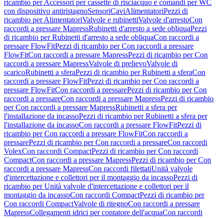
ricambio per Accessori per cassette di risciacquo e comandi per WC
con dispositivo antiristagno
Sensori
Cavi
Alimentatori
Pezzi di
ricambio per Alimentatori
Valvole e rubinetti
Valvole d'arresto
Con
raccordi a pressare Mapress
Rubinetti d'arresto a sede obliqua
Pezzi
di ricambio per Rubinetti d'arresto a sede obliqua
Con raccordi a
pressare FlowFit
Pezzi di ricambio per Con raccordi a pressare
FlowFit
Con raccordi a pressare Mapress
Pezzi di ricambio per Con
raccordi a pressare Mapress
Valvole di prelievo
Valvole di
scarico
Rubinetti a sfera
Pezzi di ricambio per Rubinetti a sfera
Con
raccordi a pressare FlowFit
Pezzi di ricambio per Con raccordi a
pressare FlowFit
Con raccordi a pressare
Pezzi di ricambio per Con
raccordi a pressare
Con raccordi a pressare Mapress
Pezzi di ricambio
per Con raccordi a pressare Mapress
Rubinetti a sfera per
l'installazione da incasso
Pezzi di ricambio per Rubinetti a sfera per
l'installazione da incasso
Con raccordi a pressare FlowFit
Pezzi di
ricambio per Con raccordi a pressare FlowFit
Con raccordi a
pressare
Pezzi di ricambio per Con raccordi a pressare
Con raccordi
Volex
Con raccordi Compact
Pezzi di ricambio per Con raccordi
Compact
Con raccordi a pressare Mapress
Pezzi di ricambio per Con
raccordi a pressare Mapress
Con raccordi filettati
Unità valvole
d'intercettazione e collettori per il montaggio da incasso
Pezzi di
ricambio per Unità valvole d'intercettazione e collettori per il
montaggio da incasso
Con raccordi Compact
Pezzi di ricambio per
Con raccordi Compact
Valvole di ritegno
Con raccordi a pressare
Mapress
Collegamenti idrici per contatore dell'acqua
Con raccordi