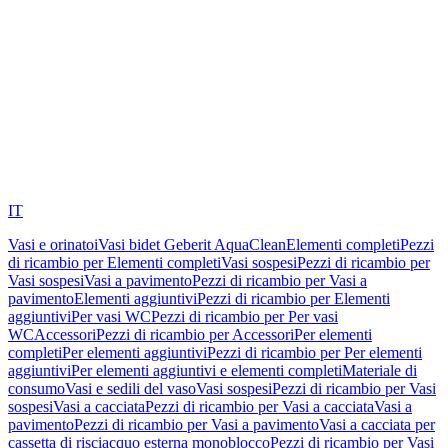
IT
Vasi e orinatoi
Vasi bidet Geberit AquaClean
Elementi completi
Pezzi
di ricambio per Elementi completi
Vasi sospesi
Pezzi di ricambio per
Vasi sospesi
Vasi a pavimento
Pezzi di ricambio per Vasi a
pavimento
Elementi aggiuntivi
Pezzi di ricambio per Elementi
aggiuntivi
Per vasi WC
Pezzi di ricambio per Per vasi
WC
Accessori
Pezzi di ricambio per Accessori
Per elementi
completi
Per elementi aggiuntivi
Pezzi di ricambio per Per elementi
aggiuntivi
Per elementi aggiuntivi e elementi completi
Materiale di
consumo
Vasi e sedili del vaso
Vasi sospesi
Pezzi di ricambio per Vasi
sospesi
Vasi a cacciata
Pezzi di ricambio per Vasi a cacciata
Vasi a
pavimento
Pezzi di ricambio per Vasi a pavimento
Vasi a cacciata per
cassetta di risciacquo esterna monoblocco
Pezzi di ricambio per Vasi