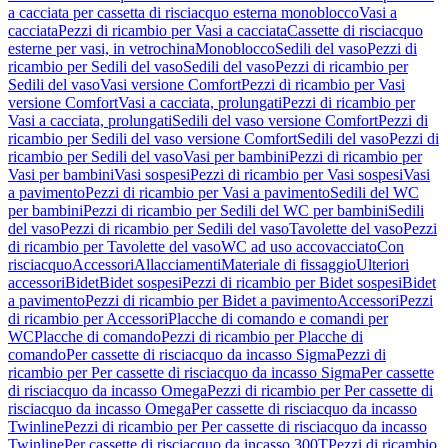
a cacciata per cassetta di risciacquo esterna monoblocco
Vasi a
cacciata
Pezzi di ricambio per Vasi a cacciata
Cassette di risciacquo
esterne per vasi, in vetrochina
Monoblocco
Sedili del vaso
Pezzi di
ricambio per Sedili del vaso
Sedili del vaso
Pezzi di ricambio per
Sedili del vaso
Vasi versione Comfort
Pezzi di ricambio per Vasi
versione Comfort
Vasi a cacciata, prolungati
Pezzi di ricambio per
Vasi a cacciata, prolungati
Sedili del vaso versione Comfort
Pezzi di
ricambio per Sedili del vaso versione Comfort
Sedili del vaso
Pezzi di
ricambio per Sedili del vaso
Vasi per bambini
Pezzi di ricambio per
Vasi per bambini
Vasi sospesi
Pezzi di ricambio per Vasi sospesi
Vasi
a pavimento
Pezzi di ricambio per Vasi a pavimento
Sedili del WC
per bambini
Pezzi di ricambio per Sedili del WC per bambini
Sedili
del vaso
Pezzi di ricambio per Sedili del vaso
Tavolette del vaso
Pezzi
di ricambio per Tavolette del vaso
WC ad uso accovacciato
Con
risciacquo
Accessori
Allacciamenti
Materiale di fissaggio
Ulteriori
accessori
Bidet
Bidet sospesi
Pezzi di ricambio per Bidet sospesi
Bidet
a pavimento
Pezzi di ricambio per Bidet a pavimento
Accessori
Pezzi
di ricambio per Accessori
Placche di comando e comandi per
WC
Placche di comando
Pezzi di ricambio per Placche di
comando
Per cassette di risciacquo da incasso Sigma
Pezzi di
ricambio per Per cassette di risciacquo da incasso Sigma
Per cassette
di risciacquo da incasso Omega
Pezzi di ricambio per Per cassette di
risciacquo da incasso Omega
Per cassette di risciacquo da incasso
Twinline
Pezzi di ricambio per Per cassette di risciacquo da incasso
Twinline
Per cassette di risciacquo da incasso 300T
Pezzi di ricambio