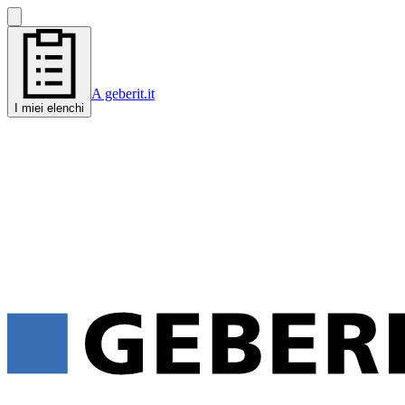
A geberit.it
I miei elenchi