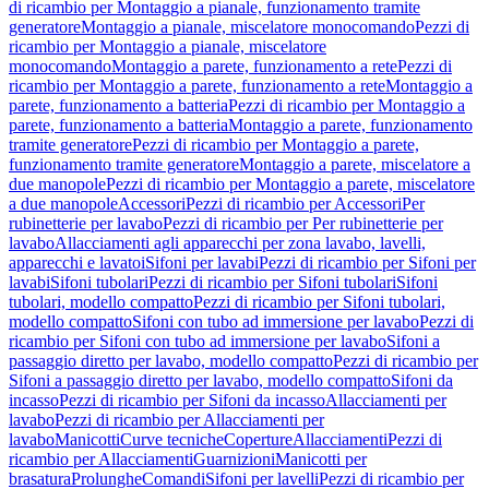
di ricambio per Montaggio a pianale, funzionamento tramite
generatore
Montaggio a pianale, miscelatore monocomando
Pezzi di
ricambio per Montaggio a pianale, miscelatore
monocomando
Montaggio a parete, funzionamento a rete
Pezzi di
ricambio per Montaggio a parete, funzionamento a rete
Montaggio a
parete, funzionamento a batteria
Pezzi di ricambio per Montaggio a
parete, funzionamento a batteria
Montaggio a parete, funzionamento
tramite generatore
Pezzi di ricambio per Montaggio a parete,
funzionamento tramite generatore
Montaggio a parete, miscelatore a
due manopole
Pezzi di ricambio per Montaggio a parete, miscelatore
a due manopole
Accessori
Pezzi di ricambio per Accessori
Per
rubinetterie per lavabo
Pezzi di ricambio per Per rubinetterie per
lavabo
Allacciamenti agli apparecchi per zona lavabo, lavelli,
apparecchi e lavatoi
Sifoni per lavabi
Pezzi di ricambio per Sifoni per
lavabi
Sifoni tubolari
Pezzi di ricambio per Sifoni tubolari
Sifoni
tubolari, modello compatto
Pezzi di ricambio per Sifoni tubolari,
modello compatto
Sifoni con tubo ad immersione per lavabo
Pezzi di
ricambio per Sifoni con tubo ad immersione per lavabo
Sifoni a
passaggio diretto per lavabo, modello compatto
Pezzi di ricambio per
Sifoni a passaggio diretto per lavabo, modello compatto
Sifoni da
incasso
Pezzi di ricambio per Sifoni da incasso
Allacciamenti per
lavabo
Pezzi di ricambio per Allacciamenti per
lavabo
Manicotti
Curve tecniche
Coperture
Allacciamenti
Pezzi di
ricambio per Allacciamenti
Guarnizioni
Manicotti per
brasatura
Prolunghe
Comandi
Sifoni per lavelli
Pezzi di ricambio per