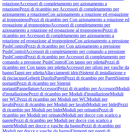
rotazione
Accessori di completamento per azionamento a
rotazione
Pezzi di ricambio per Accessori di completamento per
azionamento a rotazione
Con azionamento a rotazione ed erogazione
al troppopieno
Pezzi di ricambio per Con azionamento a rotazione ed
erogazione al troppopieno
Accessori di completamento per
azionamento a rotazione ed erogazione al troppopieno
Pezzi di
ricambio per Accessori di completamento per azionamento a
rotazione ed erogazione al troppopieno
Con azionamento a pressione
PushControl
Pezzi di ricambio per Con azionamento a pressione
PushControl
Accessori di completamento per comando a pressione
PushControl
Pezzi di ricambio per Accessori di completamento per
comando a pressione PushControl
Con tappo per piletta
Pezzi di
ricambio per Con tappo per piletta
Accessori per sifoni per vasche da
bagno
Tappi per piletta
Allacciamenti idrici
Sistemi di installazione e
di risciacquo
Geberit Duofix
Pareti
Pezzi di ricambio per Pareti
Sistemi
portanti
Pezzi di ricambio per Sistemi
portanti
Pannellature
Accessori
Pezzi di ricambio per Accessori
Moduli
d'installazione
Pezzi di ricambio per Moduli d'installazione
Moduli
per WC
Pezzi di ricambio per Moduli per WC
Moduli per
lavabi
Pezzi di ricambio per Moduli per lavabi
Moduli per bidet
Pezzi
di ricambio per Moduli per bidet
Moduli per orinatoi
Pezzi di
ricambio per Moduli per orinatoi
Moduli per docce con scarico a
parete
Pezzi di ricambio per Moduli per docce con scarico a
parete
Moduli per docce e vasche da bagno
Pezzi di ricambio per
Moduli per docce e vasche da bagno
Elementi per pareti di