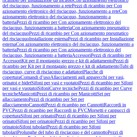
ricambio per Installazione da incasso
Con azionamento elettronico
del risciacquo, funzionamento a rete
Pezzi di ricambio per Con
azionamento elettronico del risciacquo, funzionamento a rete
Con
azionamento elettronico del risciacquo, funzionamento a
batteria
Pezzi di ricambio per Con azionamento elettronico del
risciacquo, funzionamento a batteria
Con azionamento pneumatico
del risciacquo
Pezzi di ricambio per Con azionamento pneumatico
del risciacquo
Installazione esterna
Pezzi di ricambio per Installazione
esterna
Con azionamento elettronico del risciacquo, funzionamento a
batteria
Pezzi di ricambio per Con azionamento elettronico del
risciacquo, funzionamento a batteria
Accessori
Pezzi di ricambio per
Accessori
Kit per il montaggio grezzo e kit di adattamento
Pezzi di
ricambio per Kit per il montaggio grezzo e kit di adattamento
Tubi di
risciacquo, curve di risciacquo e adattatori
Placche di
copertura
Comandi d’uso
Allacciamenti agli apparecchi per vasi,
orinatoi e bidet
Sifoni per vasi e vuotatoi
Pezzi di ricambio per Sifoni
per vasi e vuotatoi
Sifoni
Curve tecniche
Pezzi di ricambio per Curve
tecniche
Manicotti
Pezzi di ricambio per Manicotti
Set per
allacciamento
Pezzi di ricambio per Set per
allacciamento
Cannotti
Pezzi di ricambio per Cannotti
Raccordi in
PVC
Pezzi di ricambio per Raccordi in PVC
Morsetti e cappucci di
copertura
Sifoni per orinatoi
Pezzi di ricambio per Sifoni per
orinatoi
Sifoni per orinatoio
Pezzi di ricambio per Sifoni per
orinatoio
Sifoni tubolari
Pezzi di ricambio per Sifoni
tubolari
Prolunghe del tubo di risciacquo e del cannotto
Pezzi di