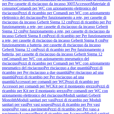
per Per cassette di risciacquo da incasso 300T
Accessori
Materiale di
consumo
Comandi per WC con azionamento elettronico del
risciacquo
Pezzi di ricambio per Comandi per WC con azionamento
elettronico del risciacquo
Per funzionamento a rete, per cassette di
risciacquo da incasso Geberit Sigma 12 cm
Pezzi di ricambio per Per
funzionamento a rete, per cassette di risciacquo da incasso Geberit
Sigma 12 cm
Per funzionamento a rete, per cassette di risciacquo da
incasso Geberit Sigma 8 cm
Pezzi di ricambio per Per funzionamento
a rete, per cassette di risciacquo da incasso Geberit Sigma 8 cm
Per
funzionamento a batteria, per cassette di risciacquo da incasso
Geberit Sigma 12 cm
Pezzi di ricambio per Per funzionamento a
batteria, per cassette di risciacquo da incasso Geberit Sigma 12
cm
Comandi per WC con azionamento pneumatico del
risciacquo
Pezzi di ricambio per Comandi per WC con azionamento
pneumatico del risciacquo
Per risciacquo a due quantità
Pezzi di
ricambio per Per risciacquo a due quantità
Per risciacquo ad una
quantità
Pezzi di ricambio per Per risciacquo ad una
quantità
Accessori per comandi per WC
Pezzi di ricambio per
Accessori per comandi per WC
Kit per il montaggio grezzo
Pezzi di
ricambio per Kit per il montaggio grezzo
Per comandi per WC con
azionamento elettronico del risciacquo
Moduli sanitari Geberit
Monolith
Moduli sanitari per vasi
Pezzi di ricambio per Moduli
sanitari per vasi
Per vasi sospesi
Pezzi di ricambio per Per vasi
sospesi
Per vaso a pavimento
Pezzi di ricambio per Per vaso a
pavimento
Accessori
Pezzi di ricambio per Accessori
Moduli sanitari