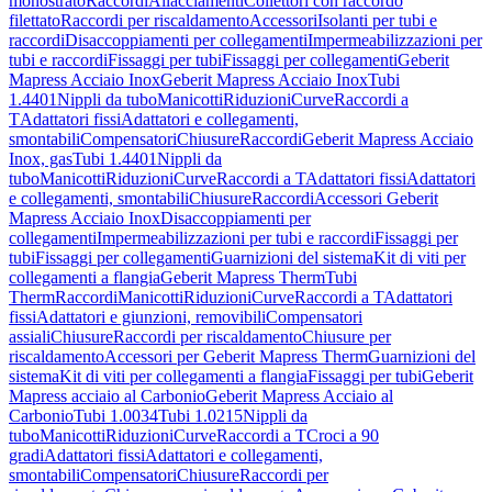
monostrato
Raccordi
Allacciamenti
Collettori con raccordo
filettato
Raccordi per riscaldamento
Accessori
Isolanti per tubi e
raccordi
Disaccoppiamenti per collegamenti
Impermeabilizzazioni per
tubi e raccordi
Fissaggi per tubi
Fissaggi per collegamenti
Geberit
Mapress Acciaio Inox
Geberit Mapress Acciaio Inox
Tubi
1.4401
Nippli da tubo
Manicotti
Riduzioni
Curve
Raccordi a
T
Adattatori fissi
Adattatori e collegamenti,
smontabili
Compensatori
Chiusure
Raccordi
Geberit Mapress Acciaio
Inox, gas
Tubi 1.4401
Nippli da
tubo
Manicotti
Riduzioni
Curve
Raccordi a T
Adattatori fissi
Adattatori
e collegamenti, smontabili
Chiusure
Raccordi
Accessori Geberit
Mapress Acciaio Inox
Disaccoppiamenti per
collegamenti
Impermeabilizzazioni per tubi e raccordi
Fissaggi per
tubi
Fissaggi per collegamenti
Guarnizioni del sistema
Kit di viti per
collegamenti a flangia
Geberit Mapress Therm
Tubi
Therm
Raccordi
Manicotti
Riduzioni
Curve
Raccordi a T
Adattatori
fissi
Adattatori e giunzioni, removibili
Compensatori
assiali
Chiusure
Raccordi per riscaldamento
Chiusure per
riscaldamento
Accessori per Geberit Mapress Therm
Guarnizioni del
sistema
Kit di viti per collegamenti a flangia
Fissaggi per tubi
Geberit
Mapress acciaio al Carbonio
Geberit Mapress Acciaio al
Carbonio
Tubi 1.0034
Tubi 1.0215
Nippli da
tubo
Manicotti
Riduzioni
Curve
Raccordi a T
Croci a 90
gradi
Adattatori fissi
Adattatori e collegamenti,
smontabili
Compensatori
Chiusure
Raccordi per