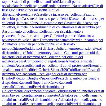
rapido
Sistemi di pannelli radianti
Tubi
Materiali per la
posa
Isolanti
Pannelli sagomati
Bande perimetrali
Nastri adesivi
Clip di
fissaggio
Additivi per massetti
Giunti di
dilatazione
Reggicurve
Cassette da incasso per collettori
Pezzi di
ricambio per Cassette da incasso per collettori
Cassette da incasso per
collettori, in metallo
Pezzi di ricambio per Cassette da incasso per
collettori, in metallo
Assortimento di collettori
Pezzi di ricambio per
Assortimento di collettori
Collettori per riscaldamento a
pavimento
Pezzi di ricambio per Collettori per riscaldamento a
pavimento
Valvole a sfera
Termometri
Adattatori
Pezzi di ricambio per
Adattatori
Terminali per collettori
Valvole di sfiato
rapido
Chiusure
Suddivisori di flusso
Unità di termoregolazione
Pezzi
di ricambio per Unità di termoregolazione
Collettori per circuiti dei
radiatori
Pezzi di ricambio per Collettori per circuiti dei
radiatori
Bypass
Componenti di regolazione
Attuatori
Termostati
ambiente
Accessori
Isolanti per collettori
Tubi di protezione
Sistemi di
smaltimento dell’edificio
Geberit Silent-db20
Tubi
Raccordi
Pezzi di
ricambio per Raccordi
Curve
Braghe
Pezzi di ricambio per
Braghe
Riduzioni
Braghe d'ispezione
Pezzi di ricambio per Braghe
d'ispezione
Raccordi SuperTube
Curve
Raccordi
speciali
Collegamenti
Pezzi di ricambio per
Collegamenti
Collegamenti a saldare
Congiunzioni ad innesto
Pezzi di
ricambio per Congiunzioni ad innesto
Adattatori per il collegamento
ad altri materiali
Pezzi di ricambio per Adattatori per il collegamento
ad altri materiali
Allacciamenti agli apparecchi
Pezzi di ricambio per