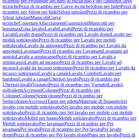
ricambio per Prolunghe del tubo di risciacquo e del cannotto
Curve
tecniche
Pezzi di ricambio per Curve tecniche
Sifoni per bidet
Pezzi di
ricambio per Sifoni per bidet
Sifoni tubolari
Pezzi di ricambio per
Sifoni tubolari
Manicotti
Curve
tecniche
Coperture
Allacciamenti
Guarnizioni
Manicotti per
brasatura
Zona lavabo
Lavabi
Lavabi
Pezzi di ricambio per
Lavabi
Lavabi doppi
Pezzi di ricambio per Lavabi doppi
Lavabi per
mobili sottolavabo
Pezzi di ricambio per Lavabi per mobili
sottolavabo
Lavabi da appoggio
Pezzi di ricambio per Lavabi da
appoggio
Lavamani
Pezzi di ricambio per Lavamani
Lavamani ad
angolo
Lavabi a semincasso
Pezzi di ricambio per Lavabi a
semincasso
Lavabi ad incasso
Pezzi di ricambio per Lavabi ad
incasso
Lavabi da incasso sottopiano
Pezzi di ricambio per Lavabi da
incasso sottopiano
Lavabi a canale
Lavabi Comfort
Lavabi per
bambini
Lavabi a canale
Ulteriori lavabi
Pezzi di ricambio per
Ulteriori lavabi
Vuotatoi
Pezzi di ricambio per Vuotatoi
Lavatoi
polivalenti
Accessori
Colonne
Pezzi di ricambio per
Colonne
Colonne
Semicolonne
Pezzi di ricambio per
Semicolonne
Accessori
Tappi per piletta
Materiale di fissaggio
Set
lavabo con mobile sottolavabo
Set lavabo per mobile con mobile
sottolavabo
Pezzi di ricambio per Set lavabo per mobile con mobile
sottolavabo
Mobili per bagno
Mobili sottolavabo
Pezzi di ricambio per
Mobili sottolavabo
Per lavamani
Pezzi di ricambio per Per
lavamani
Per lavabi
Pezzi di ricambio per Per lavabi
Per lavabi
doppi
Pezzi di ricambio per Per lavabi doppi
Piani per lavabo
Pezzi di