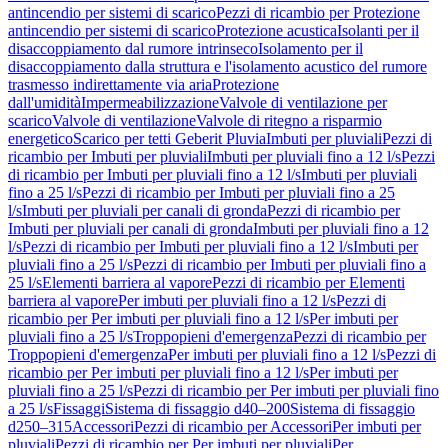
antincendio per sistemi di scarico
Pezzi di ricambio per Protezione
antincendio per sistemi di scarico
Protezione acustica
Isolanti per il
disaccoppiamento dal rumore intrinseco
Isolamento per il
disaccoppiamento dalla struttura e l'isolamento acustico del rumore
trasmesso indirettamente via aria
Protezione
dall'umidità
Impermeabilizzazione
Valvole di ventilazione per
scarico
Valvole di ventilazione
Valvole di ritegno a risparmio
energetico
Scarico per tetti Geberit Pluvia
Imbuti per pluviali
Pezzi di
ricambio per Imbuti per pluviali
Imbuti per pluviali fino a 12 l/s
Pezzi
di ricambio per Imbuti per pluviali fino a 12 l/s
Imbuti per pluviali
fino a 25 l/s
Pezzi di ricambio per Imbuti per pluviali fino a 25
l/s
Imbuti per pluviali per canali di gronda
Pezzi di ricambio per
Imbuti per pluviali per canali di gronda
Imbuti per pluviali fino a 12
l/s
Pezzi di ricambio per Imbuti per pluviali fino a 12 l/s
Imbuti per
pluviali fino a 25 l/s
Pezzi di ricambio per Imbuti per pluviali fino a
25 l/s
Elementi barriera al vapore
Pezzi di ricambio per Elementi
barriera al vapore
Per imbuti per pluviali fino a 12 l/s
Pezzi di
ricambio per Per imbuti per pluviali fino a 12 l/s
Per imbuti per
pluviali fino a 25 l/s
Troppopieni d'emergenza
Pezzi di ricambio per
Troppopieni d'emergenza
Per imbuti per pluviali fino a 12 l/s
Pezzi di
ricambio per Per imbuti per pluviali fino a 12 l/s
Per imbuti per
pluviali fino a 25 l/s
Pezzi di ricambio per Per imbuti per pluviali fino
a 25 l/s
Fissaggi
Sistema di fissaggio d40–200
Sistema di fissaggio
d250–315
Accessori
Pezzi di ricambio per Accessori
Per imbuti per
pluviali
Pezzi di ricambio per Per imbuti per pluviali
Per