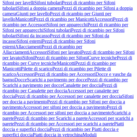
Sifoni per lavelli
Sifoni tubolari
Pezzi di ricambio per Sifoni
tubolari
Sifoni a doppia camera
Pezzi di ricambio per Sifoni a doppia
camera
Giunti per lavello
Pezzi di ricambio per Giunti per
lavello
Manicotti
Pezzi di ricambio per Manicotti
Accessori
Pezzi di
ricambio per Accessori
Sifoni per apparecchi
Pezzi di ricambio per
Sifoni per apparecchi
Sifoni tubolari
Pezzi di ricambio per Sifoni
tubolari
Sifoni da incasso
Pezzi di ricambio per Sifoni da
incasso
Sifoni esterni
Pezzi di ricambio per Sifoni
esterni
Allacciamenti
Pezzi di ricambio per
Allacciamenti
Accessori
Sifoni per lavatoi
Pezzi di ricambio per Sifoni
per lavatoi
Sifoni
Pezzi di ricambio per Sifoni
Curve tecniche
Pezzi di
ricambio per Curve tecniche
Manicotti
Pezzi di ricambio per
Manicotti
Pilette di scarico
Pezzi di ricambio per Pilette di
scarico
Accessori
Pezzi di ricambio per Accessori
Docce e vasche da
bagno
Docce
Scarichi a pavimento per docce
Pezzi di ricambio per
Scarichi a pavimento per docce
Canalette per doccia
Pezzi di
ricambio per Canalette per doccia
Accessori per canalette per
doccia
Pezzi di ricambio per Accessori per canalette per doccia
Sifoni
per doccia a pavimento
Pezzi di ricambio per Sifoni per doccia a
pavimento
Accessori per sifoni per doccia a pavimento
Pezzi di
ricambio per Accessori per sifoni per doccia a pavimento
Scarichi a
parete
Pezzi di ricambio per Scarichi a parete
Accessori per scarichi a
parete
Pezzi di ricambio per Accessori per scarichi a parete
Piatti
doccia e superfici doccia
Pezzi di ricambio per Piatti doccia e
superfici doccia
Piatti doccia in vetrochina
Moduli