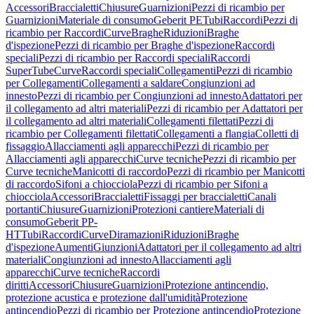
Accessori
Braccialetti
Chiusure
Guarnizioni
Pezzi di ricambio per
Guarnizioni
Materiale di consumo
Geberit PE
Tubi
Raccordi
Pezzi di
ricambio per Raccordi
Curve
Braghe
Riduzioni
Braghe
d'ispezione
Pezzi di ricambio per Braghe d'ispezione
Raccordi
speciali
Pezzi di ricambio per Raccordi speciali
Raccordi
SuperTube
Curve
Raccordi speciali
Collegamenti
Pezzi di ricambio
per Collegamenti
Collegamenti a saldare
Congiunzioni ad
innesto
Pezzi di ricambio per Congiunzioni ad innesto
Adattatori per
il collegamento ad altri materiali
Pezzi di ricambio per Adattatori per
il collegamento ad altri materiali
Collegamenti filettati
Pezzi di
ricambio per Collegamenti filettati
Collegamenti a flangia
Colletti di
fissaggio
Allacciamenti agli apparecchi
Pezzi di ricambio per
Allacciamenti agli apparecchi
Curve tecniche
Pezzi di ricambio per
Curve tecniche
Manicotti di raccordo
Pezzi di ricambio per Manicotti
di raccordo
Sifoni a chiocciola
Pezzi di ricambio per Sifoni a
chiocciola
Accessori
Braccialetti
Fissaggi per braccialetti
Canali
portanti
Chiusure
Guarnizioni
Protezioni cantiere
Materiali di
consumo
Geberit PP-
HT
Tubi
Raccordi
Curve
Diramazioni
Riduzioni
Braghe
d'ispezione
Aumenti
Giunzioni
Adattatori per il collegamento ad altri
materiali
Congiunzioni ad innesto
Allacciamenti agli
apparecchi
Curve tecniche
Raccordi
diritti
Accessori
Chiusure
Guarnizioni
Protezione antincendio,
protezione acustica e protezione dall'umidità
Protezione
antincendio
Pezzi di ricambio per Protezione antincendio
Protezione