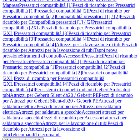
Mapress
Pressatrici compatibilità [1]
Pezzi di ricambio per Pressatrici
compatibilità [1]
Pressatrici compatibilità [2]
Pezzi di ricambio per
Pressatrici compatibilità [2]
Compatibilità pressatrici [1] / [2]
Pezzi di
ricambio per Compatibilità pressatrici [1] / [2]
Pressatrici
compatibilità [2XL]
Pezzi di ricambio per Pressatrici compatibilità
[2XL]
Pressatrici compatibilità [3]
Pezzi di ricambio per Pressatrici
compatibilità [3]
Pressatrici compatibilità [4]
Pezzi di ricambio per
Pressatrici compatibilità [4]
Attrezzi per la lavorazione di tubi
Pezzi di
ricambio per Attrezzi per la lavorazione di tubi
Tappi prova
pressione
Strumenti di controllo
Accessori
Pressatrici
Pezzi di ricambio
per Pressatrici
Pressatrici compatibilità [1]
Pezzi di ricambio per
Pressatrici compatibilità [1]
Pressatrici compatibilità [2]
Pezzi di
ricambio per Pressatrici compatibilità [2]
Pressatrici compatibilità
[2XL]
Pezzi di ricambio per Pressatrici compatibilità
[2XL]
Pressatrici compatibilità [4]
Pezzi di ricambio per Pressatrici
compatibilità [4]
Per sistemi di pannelli radianti Geberit
Srotolatori
tubi
Attrezzi per Geberit Silent-db20 / Geberit PE
Pezzi di ricambio
per Attrezzi per Geberit Silent-db20 / Geberit PE
Attrezzi per
saldatura elettrica
Pezzi di ricambio per Attrezzi per saldatura
elettrica
Attrezzi per saldatura a specchio
Accessori attrezzi per
saldatura a specchio
Pezzi di ricambio per Accessori attrezzi per
saldatura a specchio
Attrezzi per la lavorazione di tubi
Pezzi di
ricambio per Attrezzi per la lavorazione di
tubi
Telecomandi
Telecomandi