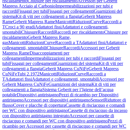
riscaldamento
Chiusure per riscaldamento
Accessori per Geberit
Mapress Acciaio al Carbonio
Impermeabilizzazioni per tubi e
raccordi
Fissaggi per tubi
Fissaggi per collegamenti
Guarnizioni del
sistema
Kit di viti per collegamenti a flangia
Geberit Mapress
Rame
Geberit Mapress Rame
Manicotti
Riduzioni
Curve
Raccordi a
T
Croci a 90 gradi
Adattatori fissi
Adattatori e collegamenti,
smontabili
Chiusure
Raccordi
Raccordi per riscaldamento
Chiusure per
riscaldamento
Geberit Mapress Rame,
gas
Manicotti
Riduzioni
Curve
Raccordi a T
Adattatori fissi
Adattatori e
collegamenti, smontabili
Chiusure
Raccordi
Accessori per Geberit
Mapress Rame
Disaccoppiamenti per
collegamenti
Impermeabilizzazioni per tubi e raccordi
Fissaggi per
tubi
Fissaggi per collegamenti
Guarnizioni del sistema
Kit di viti per
collegamenti a flangia
Geberit Mapress CuNiFe
Geberit Mapress
CuNiFe
Tubi 2.1972
Manicotti
Riduzioni
Curve
Raccordi a
T
Adattatori fissi
Adattatori e collegamenti, smontabili
Accessori per
Geberit Mapress CuNiFe
Guarnizioni del sistema
Kit di viti per
collegamenti a flangia
Sistema Geberit per l’Igiene dell’acqua
potabile
Dispositivi antiristagno
Pezzi di ricambio per Dispositivi
antiristagno
Accessori per dispositivi antiristagno
Sensori
Riduttore di
flusso
Cover e placche di copertura
Cassette di risciacquo e comandi
per WC con dispositivo antiristagno
Cassette di risciacquo da incasso
con dispositivo antiristagno integrato
Accessori per cassette di
risciacquo e comandi per WC con dispositivo antiristagno
Pezzi di
ricambio per Accessori per cassette di risciacquo e comandi per WC