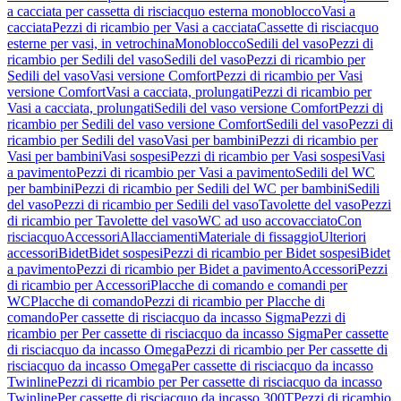
a cacciata per cassetta di risciacquo esterna monoblocco
Vasi a
cacciata
Pezzi di ricambio per Vasi a cacciata
Cassette di risciacquo
esterne per vasi, in vetrochina
Monoblocco
Sedili del vaso
Pezzi di
ricambio per Sedili del vaso
Sedili del vaso
Pezzi di ricambio per
Sedili del vaso
Vasi versione Comfort
Pezzi di ricambio per Vasi
versione Comfort
Vasi a cacciata, prolungati
Pezzi di ricambio per
Vasi a cacciata, prolungati
Sedili del vaso versione Comfort
Pezzi di
ricambio per Sedili del vaso versione Comfort
Sedili del vaso
Pezzi di
ricambio per Sedili del vaso
Vasi per bambini
Pezzi di ricambio per
Vasi per bambini
Vasi sospesi
Pezzi di ricambio per Vasi sospesi
Vasi
a pavimento
Pezzi di ricambio per Vasi a pavimento
Sedili del WC
per bambini
Pezzi di ricambio per Sedili del WC per bambini
Sedili
del vaso
Pezzi di ricambio per Sedili del vaso
Tavolette del vaso
Pezzi
di ricambio per Tavolette del vaso
WC ad uso accovacciato
Con
risciacquo
Accessori
Allacciamenti
Materiale di fissaggio
Ulteriori
accessori
Bidet
Bidet sospesi
Pezzi di ricambio per Bidet sospesi
Bidet
a pavimento
Pezzi di ricambio per Bidet a pavimento
Accessori
Pezzi
di ricambio per Accessori
Placche di comando e comandi per
WC
Placche di comando
Pezzi di ricambio per Placche di
comando
Per cassette di risciacquo da incasso Sigma
Pezzi di
ricambio per Per cassette di risciacquo da incasso Sigma
Per cassette
di risciacquo da incasso Omega
Pezzi di ricambio per Per cassette di
risciacquo da incasso Omega
Per cassette di risciacquo da incasso
Twinline
Pezzi di ricambio per Per cassette di risciacquo da incasso
Twinline
Per cassette di risciacquo da incasso 300T
Pezzi di ricambio