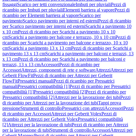
fissaggi
Scarico per tetti convenzionale
Imbuti per pluviali
Pezzi di
ricambio per Imbuti per pluviali
Elementi barriera al vapore
Pezzi di
ricambio per Elementi barriera al vapore
Scarico per
pavimento
Scarico pavimento per interni ed esterni
Pezzi di ricambio
per Scarico pavimento per interni ed esterni
Scarichi a pavimento 10
x 10 cm
Pezzi di ricambio per Scarichi a pavimento 10 x 10
cm
Scarichi a pavimento per balcone e terrazzo, 10 x 10 cm
Pezzi di
ricambio per Scarichi a pavimento per balcone e terrazzo, 10 x 10
cm
Scarichi a pavimento 13 x 13 cm
Pezzi di ricambio per Scarichi a
pavimento 13 x 13 cm
Scarichi a pavimento per balconi e terrazzi, 13
x 13 cm
Pezzi di ricambio per Scarichi a pavimento per balconi e
terrazzi, 13 x 13 cm
Accessori
Pezzi di ricambio per
Accessori
Attrezzi, componenti di rete e software
Attrezzi
Attrezzi per
Geberit FlowFit
Pezzi di ricambio per Attrezzi per Geberit
FlowFit
Pressatrici manuali
Pezzi di ricambio per Pressatrici
manuali
Pressatrici compatibilità [1]
Pezzi di ricambio per Pressatrici
compatibilità [1]
Pressatrici compatibilità [2]
Pezzi di ricambio per
Pressatrici compatibilità [2]
Attrezzi per la lavorazione dei tubi
Pezzi
di ricambio per Attrezzi per la lavorazione dei tubi
Tappi prova
pressione
Strumenti di controllo
Pressatrici con attrezzi
Accessori
Pezzi
di ricambio per Accessori
Attrezzi per Geberit Volex
Pezzi di
ricambio per Attrezzi per Geberit Volex
Pressatrici compatibilità
[2]
Attrezzi per la lavorazione di tubi
Pezzi di ricambio per Attrezzi
per la lavorazione di tubi
Strumenti di controllo
Accessori
Attrezzi per
Geberit Mapress
Pezzi di ricambio per Attrezzi per Geberit