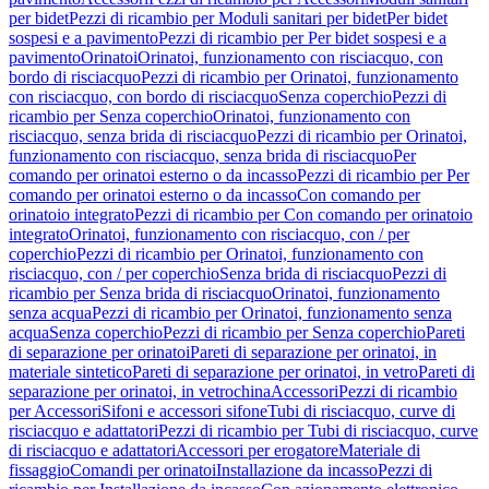
per bidet
Pezzi di ricambio per Moduli sanitari per bidet
Per bidet
sospesi e a pavimento
Pezzi di ricambio per Per bidet sospesi e a
pavimento
Orinatoi
Orinatoi, funzionamento con risciacquo, con
bordo di risciacquo
Pezzi di ricambio per Orinatoi, funzionamento
con risciacquo, con bordo di risciacquo
Senza coperchio
Pezzi di
ricambio per Senza coperchio
Orinatoi, funzionamento con
risciacquo, senza brida di risciacquo
Pezzi di ricambio per Orinatoi,
funzionamento con risciacquo, senza brida di risciacquo
Per
comando per orinatoi esterno o da incasso
Pezzi di ricambio per Per
comando per orinatoi esterno o da incasso
Con comando per
orinatoio integrato
Pezzi di ricambio per Con comando per orinatoio
integrato
Orinatoi, funzionamento con risciacquo, con / per
coperchio
Pezzi di ricambio per Orinatoi, funzionamento con
risciacquo, con / per coperchio
Senza brida di risciacquo
Pezzi di
ricambio per Senza brida di risciacquo
Orinatoi, funzionamento
senza acqua
Pezzi di ricambio per Orinatoi, funzionamento senza
acqua
Senza coperchio
Pezzi di ricambio per Senza coperchio
Pareti
di separazione per orinatoi
Pareti di separazione per orinatoi, in
materiale sintetico
Pareti di separazione per orinatoi, in vetro
Pareti di
separazione per orinatoi, in vetrochina
Accessori
Pezzi di ricambio
per Accessori
Sifoni e accessori sifone
Tubi di risciacquo, curve di
risciacquo e adattatori
Pezzi di ricambio per Tubi di risciacquo, curve
di risciacquo e adattatori
Accessori per erogatore
Materiale di
fissaggio
Comandi per orinatoi
Installazione da incasso
Pezzi di