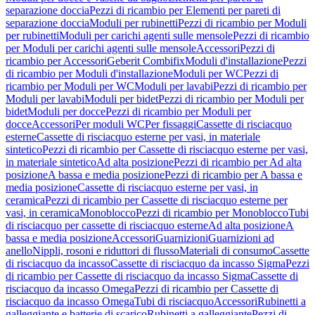
separazione doccia
Pezzi di ricambio per Elementi per pareti di
separazione doccia
Moduli per rubinetti
Pezzi di ricambio per Moduli
per rubinetti
Moduli per carichi agenti sulle mensole
Pezzi di ricambio
per Moduli per carichi agenti sulle mensole
Accessori
Pezzi di
ricambio per Accessori
Geberit Combifix
Moduli d'installazione
Pezzi
di ricambio per Moduli d'installazione
Moduli per WC
Pezzi di
ricambio per Moduli per WC
Moduli per lavabi
Pezzi di ricambio per
Moduli per lavabi
Moduli per bidet
Pezzi di ricambio per Moduli per
bidet
Moduli per docce
Pezzi di ricambio per Moduli per
docce
Accessori
Per moduli WC
Per fissaggi
Cassette di risciacquo
esterne
Cassette di risciacquo esterne per vasi, in materiale
sintetico
Pezzi di ricambio per Cassette di risciacquo esterne per vasi,
in materiale sintetico
Ad alta posizione
Pezzi di ricambio per Ad alta
posizione
A bassa e media posizione
Pezzi di ricambio per A bassa e
media posizione
Cassette di risciacquo esterne per vasi, in
ceramica
Pezzi di ricambio per Cassette di risciacquo esterne per
vasi, in ceramica
Monoblocco
Pezzi di ricambio per Monoblocco
Tubi
di risciacquo per cassette di risciacquo esterne
Ad alta posizione
A
bassa e media posizione
Accessori
Guarnizioni
Guarnizioni ad
anello
Nippli, rosoni e riduttori di flusso
Materiali di consumo
Cassette
di risciacquo da incasso
Cassette di risciacquo da incasso Sigma
Pezzi
di ricambio per Cassette di risciacquo da incasso Sigma
Cassette di
risciacquo da incasso Omega
Pezzi di ricambio per Cassette di
risciacquo da incasso Omega
Tubi di risciacquo
Accessori
Rubinetti a
galleggiante e batterie di scarico
Rubinetti a galleggiante
Pezzi di