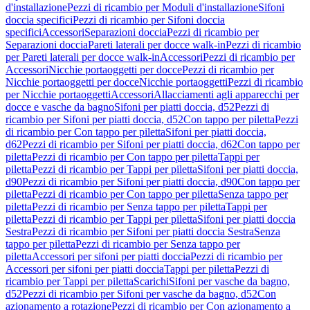
d'installazione
Pezzi di ricambio per Moduli d'installazione
Sifoni
doccia specifici
Pezzi di ricambio per Sifoni doccia
specifici
Accessori
Separazioni doccia
Pezzi di ricambio per
Separazioni doccia
Pareti laterali per docce walk-in
Pezzi di ricambio
per Pareti laterali per docce walk-in
Accessori
Pezzi di ricambio per
Accessori
Nicchie portaoggetti per docce
Pezzi di ricambio per
Nicchie portaoggetti per docce
Nicchie portaoggetti
Pezzi di ricambio
per Nicchie portaoggetti
Accessori
Allacciamenti agli apparecchi per
docce e vasche da bagno
Sifoni per piatti doccia, d52
Pezzi di
ricambio per Sifoni per piatti doccia, d52
Con tappo per piletta
Pezzi
di ricambio per Con tappo per piletta
Sifoni per piatti doccia,
d62
Pezzi di ricambio per Sifoni per piatti doccia, d62
Con tappo per
piletta
Pezzi di ricambio per Con tappo per piletta
Tappi per
piletta
Pezzi di ricambio per Tappi per piletta
Sifoni per piatti doccia,
d90
Pezzi di ricambio per Sifoni per piatti doccia, d90
Con tappo per
piletta
Pezzi di ricambio per Con tappo per piletta
Senza tappo per
piletta
Pezzi di ricambio per Senza tappo per piletta
Tappi per
piletta
Pezzi di ricambio per Tappi per piletta
Sifoni per piatti doccia
Sestra
Pezzi di ricambio per Sifoni per piatti doccia Sestra
Senza
tappo per piletta
Pezzi di ricambio per Senza tappo per
piletta
Accessori per sifoni per piatti doccia
Pezzi di ricambio per
Accessori per sifoni per piatti doccia
Tappi per piletta
Pezzi di
ricambio per Tappi per piletta
Scarichi
Sifoni per vasche da bagno,
d52
Pezzi di ricambio per Sifoni per vasche da bagno, d52
Con
azionamento a rotazione
Pezzi di ricambio per Con azionamento a