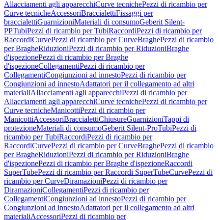
Allacciamenti agli apparecchi
Curve tecniche
Pezzi di ricambio per
Curve tecniche
Accessori
Braccialetti
Fissaggi per
braccialetti
Guarnizioni
Materiali di consumo
Geberit Silent-
PP
Tubi
Pezzi di ricambio per Tubi
Raccordi
Pezzi di ricambio per
Raccordi
Curve
Pezzi di ricambio per Curve
Braghe
Pezzi di ricambio
per Braghe
Riduzioni
Pezzi di ricambio per Riduzioni
Braghe
d'ispezione
Pezzi di ricambio per Braghe
d'ispezione
Collegamenti
Pezzi di ricambio per
Collegamenti
Congiunzioni ad innesto
Pezzi di ricambio per
Congiunzioni ad innesto
Adattatori per il collegamento ad altri
materiali
Allacciamenti agli apparecchi
Pezzi di ricambio per
Allacciamenti agli apparecchi
Curve tecniche
Pezzi di ricambio per
Curve tecniche
Manicotti
Pezzi di ricambio per
Manicotti
Accessori
Braccialetti
Chiusure
Guarnizioni
Tappi di
protezione
Materiali di consumo
Geberit Silent-Pro
Tubi
Pezzi di
ricambio per Tubi
Raccordi
Pezzi di ricambio per
Raccordi
Curve
Pezzi di ricambio per Curve
Braghe
Pezzi di ricambio
per Braghe
Riduzioni
Pezzi di ricambio per Riduzioni
Braghe
d'ispezione
Pezzi di ricambio per Braghe d'ispezione
Raccordi
SuperTube
Pezzi di ricambio per Raccordi SuperTube
Curve
Pezzi di
ricambio per Curve
Diramazioni
Pezzi di ricambio per
Diramazioni
Collegamenti
Pezzi di ricambio per
Collegamenti
Congiunzioni ad innesto
Pezzi di ricambio per
Congiunzioni ad innesto
Adattatori per il collegamento ad altri
materiali
Accessori
Pezzi di ricambio per