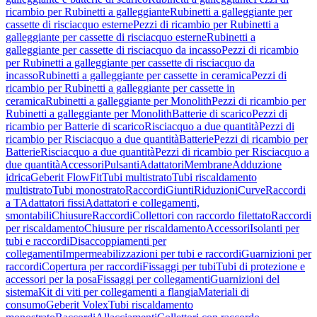
ricambio per Rubinetti a galleggiante
Rubinetti a galleggiante per
cassette di risciacquo esterne
Pezzi di ricambio per Rubinetti a
galleggiante per cassette di risciacquo esterne
Rubinetti a
galleggiante per cassette di risciacquo da incasso
Pezzi di ricambio
per Rubinetti a galleggiante per cassette di risciacquo da
incasso
Rubinetti a galleggiante per cassette in ceramica
Pezzi di
ricambio per Rubinetti a galleggiante per cassette in
ceramica
Rubinetti a galleggiante per Monolith
Pezzi di ricambio per
Rubinetti a galleggiante per Monolith
Batterie di scarico
Pezzi di
ricambio per Batterie di scarico
Risciacquo a due quantità
Pezzi di
ricambio per Risciacquo a due quantità
Batterie
Pezzi di ricambio per
Batterie
Risciacquo a due quantità
Pezzi di ricambio per Risciacquo a
due quantità
Accessori
Pulsanti
Adattatori
Membrane
Adduzione
idrica
Geberit FlowFit
Tubi multistrato
Tubi riscaldamento
multistrato
Tubi monostrato
Raccordi
Giunti
Riduzioni
Curve
Raccordi
a T
Adattatori fissi
Adattatori e collegamenti,
smontabili
Chiusure
Raccordi
Collettori con raccordo filettato
Raccordi
per riscaldamento
Chiusure per riscaldamento
Accessori
Isolanti per
tubi e raccordi
Disaccoppiamenti per
collegamenti
Impermeabilizzazioni per tubi e raccordi
Guarnizioni per
raccordi
Copertura per raccordi
Fissaggi per tubi
Tubi di protezione e
accessori per la posa
Fissaggi per collegamenti
Guarnizioni del
sistema
Kit di viti per collegamenti a flangia
Materiali di
consumo
Geberit Volex
Tubi riscaldamento