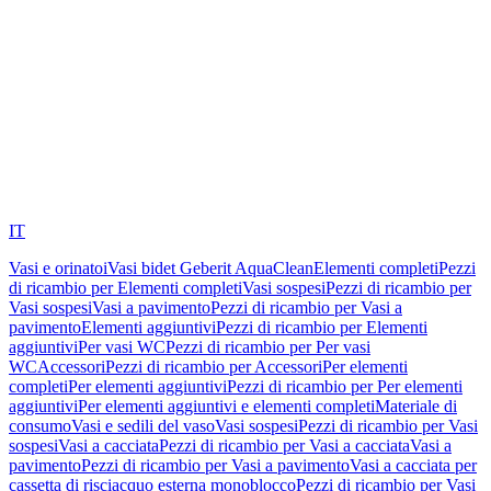
IT
Vasi e orinatoi
Vasi bidet Geberit AquaClean
Elementi completi
Pezzi
di ricambio per Elementi completi
Vasi sospesi
Pezzi di ricambio per
Vasi sospesi
Vasi a pavimento
Pezzi di ricambio per Vasi a
pavimento
Elementi aggiuntivi
Pezzi di ricambio per Elementi
aggiuntivi
Per vasi WC
Pezzi di ricambio per Per vasi
WC
Accessori
Pezzi di ricambio per Accessori
Per elementi
completi
Per elementi aggiuntivi
Pezzi di ricambio per Per elementi
aggiuntivi
Per elementi aggiuntivi e elementi completi
Materiale di
consumo
Vasi e sedili del vaso
Vasi sospesi
Pezzi di ricambio per Vasi
sospesi
Vasi a cacciata
Pezzi di ricambio per Vasi a cacciata
Vasi a
pavimento
Pezzi di ricambio per Vasi a pavimento
Vasi a cacciata per
cassetta di risciacquo esterna monoblocco
Pezzi di ricambio per Vasi