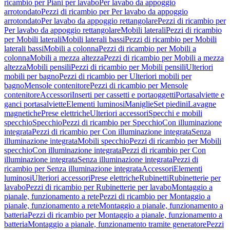
ricambio per Piani per lavabo
Per lavabo da appoggio
arrotondato
Pezzi di ricambio per Per lavabo da appoggio
arrotondato
Per lavabo da appoggio rettangolare
Pezzi di ricambio per
Per lavabo da appoggio rettangolare
Mobili laterali
Pezzi di ricambio
per Mobili laterali
Mobili laterali bassi
Pezzi di ricambio per Mobili
laterali bassi
Mobili a colonna
Pezzi di ricambio per Mobili a
colonna
Mobili a mezza altezza
Pezzi di ricambio per Mobili a mezza
altezza
Mobili pensili
Pezzi di ricambio per Mobili pensili
Ulteriori
mobili per bagno
Pezzi di ricambio per Ulteriori mobili per
bagno
Mensole contenitore
Pezzi di ricambio per Mensole
contenitore
Accessori
Inserti per cassetti e portaoggetti
Portasalviette e
ganci portasalviette
Elementi luminosi
Maniglie
Set piedini
Lavagne
magnetiche
Prese elettriche
Ulteriori accessori
Specchi e mobili
specchio
Specchio
Pezzi di ricambio per Specchio
Con illuminazione
integrata
Pezzi di ricambio per Con illuminazione integrata
Senza
illuminazione integrata
Mobili specchio
Pezzi di ricambio per Mobili
specchio
Con illuminazione integrata
Pezzi di ricambio per Con
illuminazione integrata
Senza illuminazione integrata
Pezzi di
ricambio per Senza illuminazione integrata
Accessori
Elementi
luminosi
Ulteriori accessori
Prese elettriche
Rubinetti
Rubinetterie per
lavabo
Pezzi di ricambio per Rubinetterie per lavabo
Montaggio a
pianale, funzionamento a rete
Pezzi di ricambio per Montaggio a
pianale, funzionamento a rete
Montaggio a pianale, funzionamento a
batteria
Pezzi di ricambio per Montaggio a pianale, funzionamento a
batteria
Montaggio a pianale, funzionamento tramite generatore
Pezzi