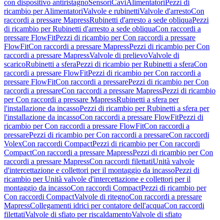
con dispositivo antiristagno
Sensori
Cavi
Alimentatori
Pezzi di
ricambio per Alimentatori
Valvole e rubinetti
Valvole d'arresto
Con
raccordi a pressare Mapress
Rubinetti d'arresto a sede obliqua
Pezzi
di ricambio per Rubinetti d'arresto a sede obliqua
Con raccordi a
pressare FlowFit
Pezzi di ricambio per Con raccordi a pressare
FlowFit
Con raccordi a pressare Mapress
Pezzi di ricambio per Con
raccordi a pressare Mapress
Valvole di prelievo
Valvole di
scarico
Rubinetti a sfera
Pezzi di ricambio per Rubinetti a sfera
Con
raccordi a pressare FlowFit
Pezzi di ricambio per Con raccordi a
pressare FlowFit
Con raccordi a pressare
Pezzi di ricambio per Con
raccordi a pressare
Con raccordi a pressare Mapress
Pezzi di ricambio
per Con raccordi a pressare Mapress
Rubinetti a sfera per
l'installazione da incasso
Pezzi di ricambio per Rubinetti a sfera per
l'installazione da incasso
Con raccordi a pressare FlowFit
Pezzi di
ricambio per Con raccordi a pressare FlowFit
Con raccordi a
pressare
Pezzi di ricambio per Con raccordi a pressare
Con raccordi
Volex
Con raccordi Compact
Pezzi di ricambio per Con raccordi
Compact
Con raccordi a pressare Mapress
Pezzi di ricambio per Con
raccordi a pressare Mapress
Con raccordi filettati
Unità valvole
d'intercettazione e collettori per il montaggio da incasso
Pezzi di
ricambio per Unità valvole d'intercettazione e collettori per il
montaggio da incasso
Con raccordi Compact
Pezzi di ricambio per
Con raccordi Compact
Valvole di ritegno
Con raccordi a pressare
Mapress
Collegamenti idrici per contatore dell'acqua
Con raccordi
filettati
Valvole di sfiato per riscaldamento
Valvole di sfiato