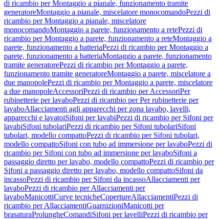
di ricambio per Montaggio a pianale, funzionamento tramite
generatore
Montaggio a pianale, miscelatore monocomando
Pezzi di
ricambio per Montaggio a pianale, miscelatore
monocomando
Montaggio a parete, funzionamento a rete
Pezzi di
ricambio per Montaggio a parete, funzionamento a rete
Montaggio a
parete, funzionamento a batteria
Pezzi di ricambio per Montaggio a
parete, funzionamento a batteria
Montaggio a parete, funzionamento
tramite generatore
Pezzi di ricambio per Montaggio a parete,
funzionamento tramite generatore
Montaggio a parete, miscelatore a
due manopole
Pezzi di ricambio per Montaggio a parete, miscelatore
a due manopole
Accessori
Pezzi di ricambio per Accessori
Per
rubinetterie per lavabo
Pezzi di ricambio per Per rubinetterie per
lavabo
Allacciamenti agli apparecchi per zona lavabo, lavelli,
apparecchi e lavatoi
Sifoni per lavabi
Pezzi di ricambio per Sifoni per
lavabi
Sifoni tubolari
Pezzi di ricambio per Sifoni tubolari
Sifoni
tubolari, modello compatto
Pezzi di ricambio per Sifoni tubolari,
modello compatto
Sifoni con tubo ad immersione per lavabo
Pezzi di
ricambio per Sifoni con tubo ad immersione per lavabo
Sifoni a
passaggio diretto per lavabo, modello compatto
Pezzi di ricambio per
Sifoni a passaggio diretto per lavabo, modello compatto
Sifoni da
incasso
Pezzi di ricambio per Sifoni da incasso
Allacciamenti per
lavabo
Pezzi di ricambio per Allacciamenti per
lavabo
Manicotti
Curve tecniche
Coperture
Allacciamenti
Pezzi di
ricambio per Allacciamenti
Guarnizioni
Manicotti per
brasatura
Prolunghe
Comandi
Sifoni per lavelli
Pezzi di ricambio per