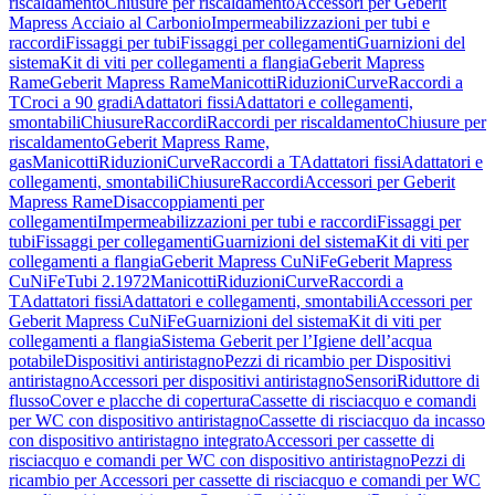
riscaldamento
Chiusure per riscaldamento
Accessori per Geberit
Mapress Acciaio al Carbonio
Impermeabilizzazioni per tubi e
raccordi
Fissaggi per tubi
Fissaggi per collegamenti
Guarnizioni del
sistema
Kit di viti per collegamenti a flangia
Geberit Mapress
Rame
Geberit Mapress Rame
Manicotti
Riduzioni
Curve
Raccordi a
T
Croci a 90 gradi
Adattatori fissi
Adattatori e collegamenti,
smontabili
Chiusure
Raccordi
Raccordi per riscaldamento
Chiusure per
riscaldamento
Geberit Mapress Rame,
gas
Manicotti
Riduzioni
Curve
Raccordi a T
Adattatori fissi
Adattatori e
collegamenti, smontabili
Chiusure
Raccordi
Accessori per Geberit
Mapress Rame
Disaccoppiamenti per
collegamenti
Impermeabilizzazioni per tubi e raccordi
Fissaggi per
tubi
Fissaggi per collegamenti
Guarnizioni del sistema
Kit di viti per
collegamenti a flangia
Geberit Mapress CuNiFe
Geberit Mapress
CuNiFe
Tubi 2.1972
Manicotti
Riduzioni
Curve
Raccordi a
T
Adattatori fissi
Adattatori e collegamenti, smontabili
Accessori per
Geberit Mapress CuNiFe
Guarnizioni del sistema
Kit di viti per
collegamenti a flangia
Sistema Geberit per l’Igiene dell’acqua
potabile
Dispositivi antiristagno
Pezzi di ricambio per Dispositivi
antiristagno
Accessori per dispositivi antiristagno
Sensori
Riduttore di
flusso
Cover e placche di copertura
Cassette di risciacquo e comandi
per WC con dispositivo antiristagno
Cassette di risciacquo da incasso
con dispositivo antiristagno integrato
Accessori per cassette di
risciacquo e comandi per WC con dispositivo antiristagno
Pezzi di
ricambio per Accessori per cassette di risciacquo e comandi per WC