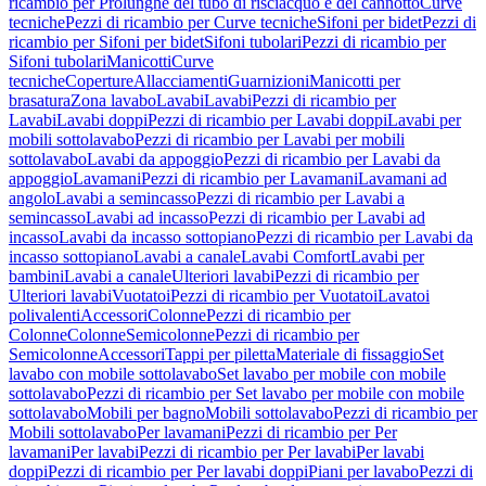
ricambio per Prolunghe del tubo di risciacquo e del cannotto
Curve
tecniche
Pezzi di ricambio per Curve tecniche
Sifoni per bidet
Pezzi di
ricambio per Sifoni per bidet
Sifoni tubolari
Pezzi di ricambio per
Sifoni tubolari
Manicotti
Curve
tecniche
Coperture
Allacciamenti
Guarnizioni
Manicotti per
brasatura
Zona lavabo
Lavabi
Lavabi
Pezzi di ricambio per
Lavabi
Lavabi doppi
Pezzi di ricambio per Lavabi doppi
Lavabi per
mobili sottolavabo
Pezzi di ricambio per Lavabi per mobili
sottolavabo
Lavabi da appoggio
Pezzi di ricambio per Lavabi da
appoggio
Lavamani
Pezzi di ricambio per Lavamani
Lavamani ad
angolo
Lavabi a semincasso
Pezzi di ricambio per Lavabi a
semincasso
Lavabi ad incasso
Pezzi di ricambio per Lavabi ad
incasso
Lavabi da incasso sottopiano
Pezzi di ricambio per Lavabi da
incasso sottopiano
Lavabi a canale
Lavabi Comfort
Lavabi per
bambini
Lavabi a canale
Ulteriori lavabi
Pezzi di ricambio per
Ulteriori lavabi
Vuotatoi
Pezzi di ricambio per Vuotatoi
Lavatoi
polivalenti
Accessori
Colonne
Pezzi di ricambio per
Colonne
Colonne
Semicolonne
Pezzi di ricambio per
Semicolonne
Accessori
Tappi per piletta
Materiale di fissaggio
Set
lavabo con mobile sottolavabo
Set lavabo per mobile con mobile
sottolavabo
Pezzi di ricambio per Set lavabo per mobile con mobile
sottolavabo
Mobili per bagno
Mobili sottolavabo
Pezzi di ricambio per
Mobili sottolavabo
Per lavamani
Pezzi di ricambio per Per
lavamani
Per lavabi
Pezzi di ricambio per Per lavabi
Per lavabi
doppi
Pezzi di ricambio per Per lavabi doppi
Piani per lavabo
Pezzi di