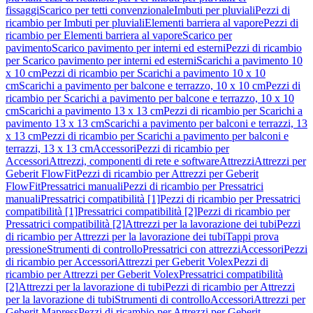
fissaggi
Scarico per tetti convenzionale
Imbuti per pluviali
Pezzi di
ricambio per Imbuti per pluviali
Elementi barriera al vapore
Pezzi di
ricambio per Elementi barriera al vapore
Scarico per
pavimento
Scarico pavimento per interni ed esterni
Pezzi di ricambio
per Scarico pavimento per interni ed esterni
Scarichi a pavimento 10
x 10 cm
Pezzi di ricambio per Scarichi a pavimento 10 x 10
cm
Scarichi a pavimento per balcone e terrazzo, 10 x 10 cm
Pezzi di
ricambio per Scarichi a pavimento per balcone e terrazzo, 10 x 10
cm
Scarichi a pavimento 13 x 13 cm
Pezzi di ricambio per Scarichi a
pavimento 13 x 13 cm
Scarichi a pavimento per balconi e terrazzi, 13
x 13 cm
Pezzi di ricambio per Scarichi a pavimento per balconi e
terrazzi, 13 x 13 cm
Accessori
Pezzi di ricambio per
Accessori
Attrezzi, componenti di rete e software
Attrezzi
Attrezzi per
Geberit FlowFit
Pezzi di ricambio per Attrezzi per Geberit
FlowFit
Pressatrici manuali
Pezzi di ricambio per Pressatrici
manuali
Pressatrici compatibilità [1]
Pezzi di ricambio per Pressatrici
compatibilità [1]
Pressatrici compatibilità [2]
Pezzi di ricambio per
Pressatrici compatibilità [2]
Attrezzi per la lavorazione dei tubi
Pezzi
di ricambio per Attrezzi per la lavorazione dei tubi
Tappi prova
pressione
Strumenti di controllo
Pressatrici con attrezzi
Accessori
Pezzi
di ricambio per Accessori
Attrezzi per Geberit Volex
Pezzi di
ricambio per Attrezzi per Geberit Volex
Pressatrici compatibilità
[2]
Attrezzi per la lavorazione di tubi
Pezzi di ricambio per Attrezzi
per la lavorazione di tubi
Strumenti di controllo
Accessori
Attrezzi per
Geberit Mapress
Pezzi di ricambio per Attrezzi per Geberit