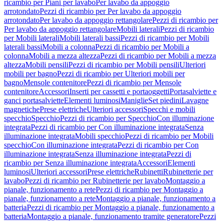
ricambio per Piani per lavabo
Per lavabo da appoggio
arrotondato
Pezzi di ricambio per Per lavabo da appoggio
arrotondato
Per lavabo da appoggio rettangolare
Pezzi di ricambio per
Per lavabo da appoggio rettangolare
Mobili laterali
Pezzi di ricambio
per Mobili laterali
Mobili laterali bassi
Pezzi di ricambio per Mobili
laterali bassi
Mobili a colonna
Pezzi di ricambio per Mobili a
colonna
Mobili a mezza altezza
Pezzi di ricambio per Mobili a mezza
altezza
Mobili pensili
Pezzi di ricambio per Mobili pensili
Ulteriori
mobili per bagno
Pezzi di ricambio per Ulteriori mobili per
bagno
Mensole contenitore
Pezzi di ricambio per Mensole
contenitore
Accessori
Inserti per cassetti e portaoggetti
Portasalviette e
ganci portasalviette
Elementi luminosi
Maniglie
Set piedini
Lavagne
magnetiche
Prese elettriche
Ulteriori accessori
Specchi e mobili
specchio
Specchio
Pezzi di ricambio per Specchio
Con illuminazione
integrata
Pezzi di ricambio per Con illuminazione integrata
Senza
illuminazione integrata
Mobili specchio
Pezzi di ricambio per Mobili
specchio
Con illuminazione integrata
Pezzi di ricambio per Con
illuminazione integrata
Senza illuminazione integrata
Pezzi di
ricambio per Senza illuminazione integrata
Accessori
Elementi
luminosi
Ulteriori accessori
Prese elettriche
Rubinetti
Rubinetterie per
lavabo
Pezzi di ricambio per Rubinetterie per lavabo
Montaggio a
pianale, funzionamento a rete
Pezzi di ricambio per Montaggio a
pianale, funzionamento a rete
Montaggio a pianale, funzionamento a
batteria
Pezzi di ricambio per Montaggio a pianale, funzionamento a
batteria
Montaggio a pianale, funzionamento tramite generatore
Pezzi