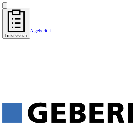
A geberit.it
I miei elenchi