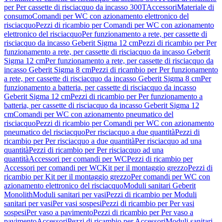
per Per cassette di risciacquo da incasso 300T
Accessori
Materiale di
consumo
Comandi per WC con azionamento elettronico del
risciacquo
Pezzi di ricambio per Comandi per WC con azionamento
elettronico del risciacquo
Per funzionamento a rete, per cassette di
risciacquo da incasso Geberit Sigma 12 cm
Pezzi di ricambio per Per
funzionamento a rete, per cassette di risciacquo da incasso Geberit
Sigma 12 cm
Per funzionamento a rete, per cassette di risciacquo da
incasso Geberit Sigma 8 cm
Pezzi di ricambio per Per funzionamento
a rete, per cassette di risciacquo da incasso Geberit Sigma 8 cm
Per
funzionamento a batteria, per cassette di risciacquo da incasso
Geberit Sigma 12 cm
Pezzi di ricambio per Per funzionamento a
batteria, per cassette di risciacquo da incasso Geberit Sigma 12
cm
Comandi per WC con azionamento pneumatico del
risciacquo
Pezzi di ricambio per Comandi per WC con azionamento
pneumatico del risciacquo
Per risciacquo a due quantità
Pezzi di
ricambio per Per risciacquo a due quantità
Per risciacquo ad una
quantità
Pezzi di ricambio per Per risciacquo ad una
quantità
Accessori per comandi per WC
Pezzi di ricambio per
Accessori per comandi per WC
Kit per il montaggio grezzo
Pezzi di
ricambio per Kit per il montaggio grezzo
Per comandi per WC con
azionamento elettronico del risciacquo
Moduli sanitari Geberit
Monolith
Moduli sanitari per vasi
Pezzi di ricambio per Moduli
sanitari per vasi
Per vasi sospesi
Pezzi di ricambio per Per vasi
sospesi
Per vaso a pavimento
Pezzi di ricambio per Per vaso a
pavimento
Accessori
Pezzi di ricambio per Accessori
Moduli sanitari