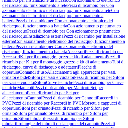
ricambio per Installazione da incasso
Con azionamento elettronico
del risciacquo, funzionamento a rete
Pezzi di ricambio per Con
azionamento elettronico del risciacquo, funzionamento a rete
Con
azionamento elettronico del risciacquo, funzionamento a
batteria
Pezzi di ricambio per Con azionamento elettronico del
risciacquo, funzionamento a batteria
Con azionamento pneumatico
del risciacquo
Pezzi di ricambio per Con azionamento pneumatico
del risciacquo
Installazione esterna
Pezzi di ricambio per Installazione
esterna
Con azionamento elettronico del risciacquo, funzionamento a
batteria
Pezzi di ricambio per Con azionamento elettronico del
risciacquo, funzionamento a batteria
Accessori
Pezzi di ricambio per
Accessori
Kit per il montaggio grezzo e kit di adattamento
Pezzi di
ricambio per Kit per il montaggio grezzo e kit di adattamento
Tubi di
risciacquo, curve di risciacquo e adattatori
Placche di
copertura
Comandi d’uso
Allacciamenti agli apparecchi per vasi,
orinatoi e bidet
Sifoni per vasi e vuotatoi
Pezzi di ricambio per Sifoni
per vasi e vuotatoi
Sifoni
Curve tecniche
Pezzi di ricambio per Curve
tecniche
Manicotti
Pezzi di ricambio per Manicotti
Set per
allacciamento
Pezzi di ricambio per Set per
allacciamento
Cannotti
Pezzi di ricambio per Cannotti
Raccordi in
PVC
Pezzi di ricambio per Raccordi in PVC
Morsetti e cappucci di
copertura
Sifoni per orinatoi
Pezzi di ricambio per Sifoni per
orinatoi
Sifoni per orinatoio
Pezzi di ricambio per Sifoni per
orinatoio
Sifoni tubolari
Pezzi di ricambio per Sifoni
tubolari
Prolunghe del tubo di risciacquo e del cannotto
Pezzi di