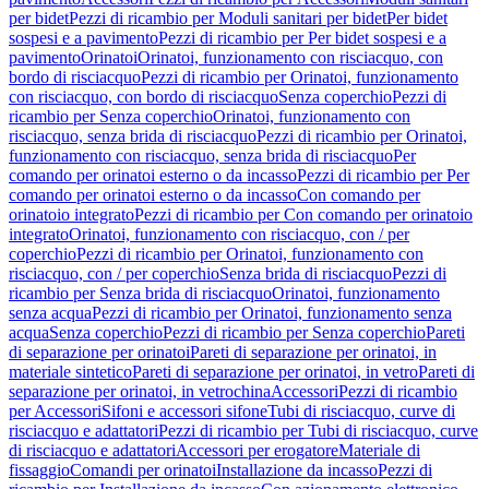
per bidet
Pezzi di ricambio per Moduli sanitari per bidet
Per bidet
sospesi e a pavimento
Pezzi di ricambio per Per bidet sospesi e a
pavimento
Orinatoi
Orinatoi, funzionamento con risciacquo, con
bordo di risciacquo
Pezzi di ricambio per Orinatoi, funzionamento
con risciacquo, con bordo di risciacquo
Senza coperchio
Pezzi di
ricambio per Senza coperchio
Orinatoi, funzionamento con
risciacquo, senza brida di risciacquo
Pezzi di ricambio per Orinatoi,
funzionamento con risciacquo, senza brida di risciacquo
Per
comando per orinatoi esterno o da incasso
Pezzi di ricambio per Per
comando per orinatoi esterno o da incasso
Con comando per
orinatoio integrato
Pezzi di ricambio per Con comando per orinatoio
integrato
Orinatoi, funzionamento con risciacquo, con / per
coperchio
Pezzi di ricambio per Orinatoi, funzionamento con
risciacquo, con / per coperchio
Senza brida di risciacquo
Pezzi di
ricambio per Senza brida di risciacquo
Orinatoi, funzionamento
senza acqua
Pezzi di ricambio per Orinatoi, funzionamento senza
acqua
Senza coperchio
Pezzi di ricambio per Senza coperchio
Pareti
di separazione per orinatoi
Pareti di separazione per orinatoi, in
materiale sintetico
Pareti di separazione per orinatoi, in vetro
Pareti di
separazione per orinatoi, in vetrochina
Accessori
Pezzi di ricambio
per Accessori
Sifoni e accessori sifone
Tubi di risciacquo, curve di
risciacquo e adattatori
Pezzi di ricambio per Tubi di risciacquo, curve
di risciacquo e adattatori
Accessori per erogatore
Materiale di
fissaggio
Comandi per orinatoi
Installazione da incasso
Pezzi di