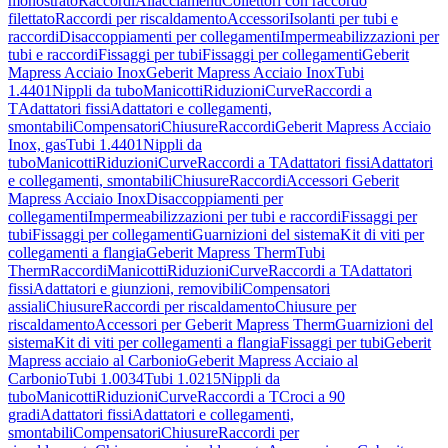
monostrato
Raccordi
Allacciamenti
Collettori con raccordo
filettato
Raccordi per riscaldamento
Accessori
Isolanti per tubi e
raccordi
Disaccoppiamenti per collegamenti
Impermeabilizzazioni per
tubi e raccordi
Fissaggi per tubi
Fissaggi per collegamenti
Geberit
Mapress Acciaio Inox
Geberit Mapress Acciaio Inox
Tubi
1.4401
Nippli da tubo
Manicotti
Riduzioni
Curve
Raccordi a
T
Adattatori fissi
Adattatori e collegamenti,
smontabili
Compensatori
Chiusure
Raccordi
Geberit Mapress Acciaio
Inox, gas
Tubi 1.4401
Nippli da
tubo
Manicotti
Riduzioni
Curve
Raccordi a T
Adattatori fissi
Adattatori
e collegamenti, smontabili
Chiusure
Raccordi
Accessori Geberit
Mapress Acciaio Inox
Disaccoppiamenti per
collegamenti
Impermeabilizzazioni per tubi e raccordi
Fissaggi per
tubi
Fissaggi per collegamenti
Guarnizioni del sistema
Kit di viti per
collegamenti a flangia
Geberit Mapress Therm
Tubi
Therm
Raccordi
Manicotti
Riduzioni
Curve
Raccordi a T
Adattatori
fissi
Adattatori e giunzioni, removibili
Compensatori
assiali
Chiusure
Raccordi per riscaldamento
Chiusure per
riscaldamento
Accessori per Geberit Mapress Therm
Guarnizioni del
sistema
Kit di viti per collegamenti a flangia
Fissaggi per tubi
Geberit
Mapress acciaio al Carbonio
Geberit Mapress Acciaio al
Carbonio
Tubi 1.0034
Tubi 1.0215
Nippli da
tubo
Manicotti
Riduzioni
Curve
Raccordi a T
Croci a 90
gradi
Adattatori fissi
Adattatori e collegamenti,
smontabili
Compensatori
Chiusure
Raccordi per