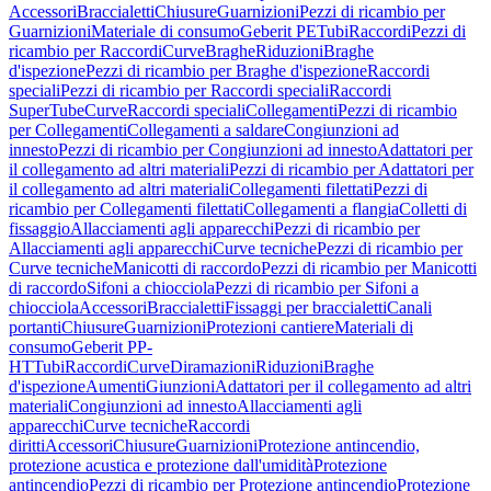
Accessori
Braccialetti
Chiusure
Guarnizioni
Pezzi di ricambio per
Guarnizioni
Materiale di consumo
Geberit PE
Tubi
Raccordi
Pezzi di
ricambio per Raccordi
Curve
Braghe
Riduzioni
Braghe
d'ispezione
Pezzi di ricambio per Braghe d'ispezione
Raccordi
speciali
Pezzi di ricambio per Raccordi speciali
Raccordi
SuperTube
Curve
Raccordi speciali
Collegamenti
Pezzi di ricambio
per Collegamenti
Collegamenti a saldare
Congiunzioni ad
innesto
Pezzi di ricambio per Congiunzioni ad innesto
Adattatori per
il collegamento ad altri materiali
Pezzi di ricambio per Adattatori per
il collegamento ad altri materiali
Collegamenti filettati
Pezzi di
ricambio per Collegamenti filettati
Collegamenti a flangia
Colletti di
fissaggio
Allacciamenti agli apparecchi
Pezzi di ricambio per
Allacciamenti agli apparecchi
Curve tecniche
Pezzi di ricambio per
Curve tecniche
Manicotti di raccordo
Pezzi di ricambio per Manicotti
di raccordo
Sifoni a chiocciola
Pezzi di ricambio per Sifoni a
chiocciola
Accessori
Braccialetti
Fissaggi per braccialetti
Canali
portanti
Chiusure
Guarnizioni
Protezioni cantiere
Materiali di
consumo
Geberit PP-
HT
Tubi
Raccordi
Curve
Diramazioni
Riduzioni
Braghe
d'ispezione
Aumenti
Giunzioni
Adattatori per il collegamento ad altri
materiali
Congiunzioni ad innesto
Allacciamenti agli
apparecchi
Curve tecniche
Raccordi
diritti
Accessori
Chiusure
Guarnizioni
Protezione antincendio,
protezione acustica e protezione dall'umidità
Protezione
antincendio
Pezzi di ricambio per Protezione antincendio
Protezione