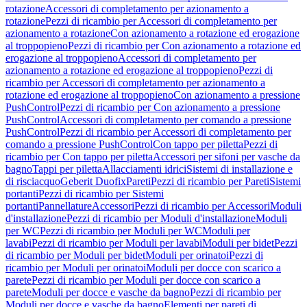
rotazione
Accessori di completamento per azionamento a
rotazione
Pezzi di ricambio per Accessori di completamento per
azionamento a rotazione
Con azionamento a rotazione ed erogazione
al troppopieno
Pezzi di ricambio per Con azionamento a rotazione ed
erogazione al troppopieno
Accessori di completamento per
azionamento a rotazione ed erogazione al troppopieno
Pezzi di
ricambio per Accessori di completamento per azionamento a
rotazione ed erogazione al troppopieno
Con azionamento a pressione
PushControl
Pezzi di ricambio per Con azionamento a pressione
PushControl
Accessori di completamento per comando a pressione
PushControl
Pezzi di ricambio per Accessori di completamento per
comando a pressione PushControl
Con tappo per piletta
Pezzi di
ricambio per Con tappo per piletta
Accessori per sifoni per vasche da
bagno
Tappi per piletta
Allacciamenti idrici
Sistemi di installazione e
di risciacquo
Geberit Duofix
Pareti
Pezzi di ricambio per Pareti
Sistemi
portanti
Pezzi di ricambio per Sistemi
portanti
Pannellature
Accessori
Pezzi di ricambio per Accessori
Moduli
d'installazione
Pezzi di ricambio per Moduli d'installazione
Moduli
per WC
Pezzi di ricambio per Moduli per WC
Moduli per
lavabi
Pezzi di ricambio per Moduli per lavabi
Moduli per bidet
Pezzi
di ricambio per Moduli per bidet
Moduli per orinatoi
Pezzi di
ricambio per Moduli per orinatoi
Moduli per docce con scarico a
parete
Pezzi di ricambio per Moduli per docce con scarico a
parete
Moduli per docce e vasche da bagno
Pezzi di ricambio per
Moduli per docce e vasche da bagno
Elementi per pareti di