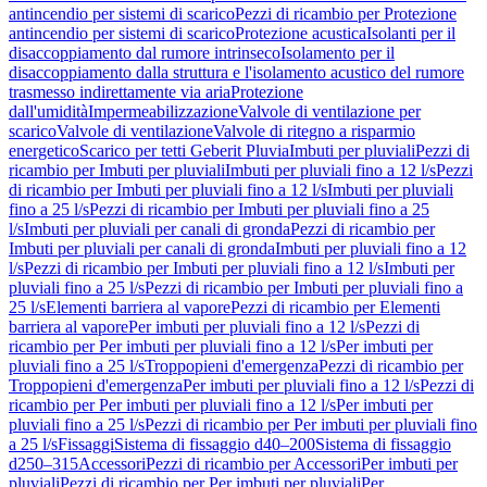
antincendio per sistemi di scarico
Pezzi di ricambio per Protezione
antincendio per sistemi di scarico
Protezione acustica
Isolanti per il
disaccoppiamento dal rumore intrinseco
Isolamento per il
disaccoppiamento dalla struttura e l'isolamento acustico del rumore
trasmesso indirettamente via aria
Protezione
dall'umidità
Impermeabilizzazione
Valvole di ventilazione per
scarico
Valvole di ventilazione
Valvole di ritegno a risparmio
energetico
Scarico per tetti Geberit Pluvia
Imbuti per pluviali
Pezzi di
ricambio per Imbuti per pluviali
Imbuti per pluviali fino a 12 l/s
Pezzi
di ricambio per Imbuti per pluviali fino a 12 l/s
Imbuti per pluviali
fino a 25 l/s
Pezzi di ricambio per Imbuti per pluviali fino a 25
l/s
Imbuti per pluviali per canali di gronda
Pezzi di ricambio per
Imbuti per pluviali per canali di gronda
Imbuti per pluviali fino a 12
l/s
Pezzi di ricambio per Imbuti per pluviali fino a 12 l/s
Imbuti per
pluviali fino a 25 l/s
Pezzi di ricambio per Imbuti per pluviali fino a
25 l/s
Elementi barriera al vapore
Pezzi di ricambio per Elementi
barriera al vapore
Per imbuti per pluviali fino a 12 l/s
Pezzi di
ricambio per Per imbuti per pluviali fino a 12 l/s
Per imbuti per
pluviali fino a 25 l/s
Troppopieni d'emergenza
Pezzi di ricambio per
Troppopieni d'emergenza
Per imbuti per pluviali fino a 12 l/s
Pezzi di
ricambio per Per imbuti per pluviali fino a 12 l/s
Per imbuti per
pluviali fino a 25 l/s
Pezzi di ricambio per Per imbuti per pluviali fino
a 25 l/s
Fissaggi
Sistema di fissaggio d40–200
Sistema di fissaggio
d250–315
Accessori
Pezzi di ricambio per Accessori
Per imbuti per
pluviali
Pezzi di ricambio per Per imbuti per pluviali
Per