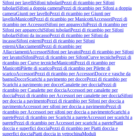
Sifoni per lavelli
Sifoni tubolari
Pezzi di ricambio per Sifoni
tubolari
Sifoni a doppia camera
Pezzi di ricambio per Sifoni a doppia
camera
Giunti per lavello
Pezzi di ricambio per Giunti per
lavello
Manicotti
Pezzi di ricambio per Manicotti
Accessori
Pezzi di
ricambio per Accessori
Sifoni per apparecchi
Pezzi di ricambio per
Sifoni per apparecchi
Sifoni tubolari
Pezzi di ricambio per Sifoni
tubolari
Sifoni da incasso
Pezzi di ricambio per Sifoni da
incasso
Sifoni esterni
Pezzi di ricambio per Sifoni
esterni
Allacciamenti
Pezzi di ricambio per
Allacciamenti
Accessori
Sifoni per lavatoi
Pezzi di ricambio per Sifoni
per lavatoi
Sifoni
Pezzi di ricambio per Sifoni
Curve tecniche
Pezzi di
ricambio per Curve tecniche
Manicotti
Pezzi di ricambio per
Manicotti
Pilette di scarico
Pezzi di ricambio per Pilette di
scarico
Accessori
Pezzi di ricambio per Accessori
Docce e vasche da
bagno
Docce
Scarichi a pavimento per docce
Pezzi di ricambio per
Scarichi a pavimento per docce
Canalette per doccia
Pezzi di
ricambio per Canalette per doccia
Accessori per canalette per
doccia
Pezzi di ricambio per Accessori per canalette per doccia
Sifoni
per doccia a pavimento
Pezzi di ricambio per Sifoni per doccia a
pavimento
Accessori per sifoni per doccia a pavimento
Pezzi di
ricambio per Accessori per sifoni per doccia a pavimento
Scarichi a
parete
Pezzi di ricambio per Scarichi a parete
Accessori per scarichi a
parete
Pezzi di ricambio per Accessori per scarichi a parete
Piatti
doccia e superfici doccia
Pezzi di ricambio per Piatti doccia e
superfici doccia
Piatti doccia in vetrochina
Moduli