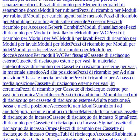
separazione doccia
Pezzi di ricambio per Elementi per pareti di
separazione doccia
Moduli per rubinetti
Pezzi di ricambio per Moduli
per rubinetti
Moduli per carichi agenti sulle mensole
Pezzi di ricambio
per Moduli per carichi agenti sulle mensole
Accessori
Pezzi di
ricambio per Accessori
Geberit Combifix
Moduli d'installazione
Pezzi
di ricambio per Moduli d'installazione
Moduli per WC
Pezzi di
ricambio per Moduli per WC
Moduli per lavabi
Pezzi di ricambio per
Moduli per lavabi
Moduli per bidet
Pezzi di ricambio per Moduli per
bidet
Moduli per docce
Pezzi di ricambio per Moduli per
docce
Accessori
Per moduli WC
Per fissaggi
Cassette di risciacquo
esterne
Cassette di risciacquo esterne per vasi, in materiale
sintetico
Pezzi di ricambio per Cassette di risciacquo esterne per vasi,
in materiale sintetico
Ad alta posizione
Pezzi di ricambio per Ad alta
posizione
A bassa e media posizione
Pezzi di ricambio per A bassa e
media posizione
Cassette di risciacquo esterne per vasi, in
ceramica
Pezzi di ricambio per Cassette di risciacquo esterne per
vasi, in ceramica
Monoblocco
Pezzi di ricambio per Monoblocco
Tubi
di risciacquo per cassette di risciacquo esterne
Ad alta posizione
A
bassa e media posizione
Accessori
Guarnizioni
Guarnizioni ad
anello
Nippli, rosoni e riduttori di flusso
Materiali di consumo
Cassette
di risciacquo da incasso
Cassette di risciacquo da incasso Sigma
Pezzi
di ricambio per Cassette di risciacquo da incasso Sigma
Cassette di
risciacquo da incasso Omega
Pezzi di ricambio per Cassette di
risciacquo da incasso Omega
Tubi di risciacquo
Accessori
Rubinetti a
galleggiante e batterie di scarico
Rubinetti a galleggiante
Pezzi di