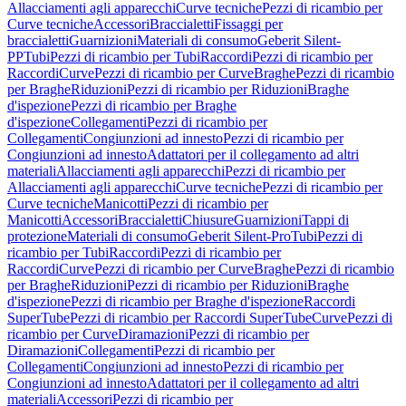
Allacciamenti agli apparecchi
Curve tecniche
Pezzi di ricambio per
Curve tecniche
Accessori
Braccialetti
Fissaggi per
braccialetti
Guarnizioni
Materiali di consumo
Geberit Silent-
PP
Tubi
Pezzi di ricambio per Tubi
Raccordi
Pezzi di ricambio per
Raccordi
Curve
Pezzi di ricambio per Curve
Braghe
Pezzi di ricambio
per Braghe
Riduzioni
Pezzi di ricambio per Riduzioni
Braghe
d'ispezione
Pezzi di ricambio per Braghe
d'ispezione
Collegamenti
Pezzi di ricambio per
Collegamenti
Congiunzioni ad innesto
Pezzi di ricambio per
Congiunzioni ad innesto
Adattatori per il collegamento ad altri
materiali
Allacciamenti agli apparecchi
Pezzi di ricambio per
Allacciamenti agli apparecchi
Curve tecniche
Pezzi di ricambio per
Curve tecniche
Manicotti
Pezzi di ricambio per
Manicotti
Accessori
Braccialetti
Chiusure
Guarnizioni
Tappi di
protezione
Materiali di consumo
Geberit Silent-Pro
Tubi
Pezzi di
ricambio per Tubi
Raccordi
Pezzi di ricambio per
Raccordi
Curve
Pezzi di ricambio per Curve
Braghe
Pezzi di ricambio
per Braghe
Riduzioni
Pezzi di ricambio per Riduzioni
Braghe
d'ispezione
Pezzi di ricambio per Braghe d'ispezione
Raccordi
SuperTube
Pezzi di ricambio per Raccordi SuperTube
Curve
Pezzi di
ricambio per Curve
Diramazioni
Pezzi di ricambio per
Diramazioni
Collegamenti
Pezzi di ricambio per
Collegamenti
Congiunzioni ad innesto
Pezzi di ricambio per
Congiunzioni ad innesto
Adattatori per il collegamento ad altri
materiali
Accessori
Pezzi di ricambio per