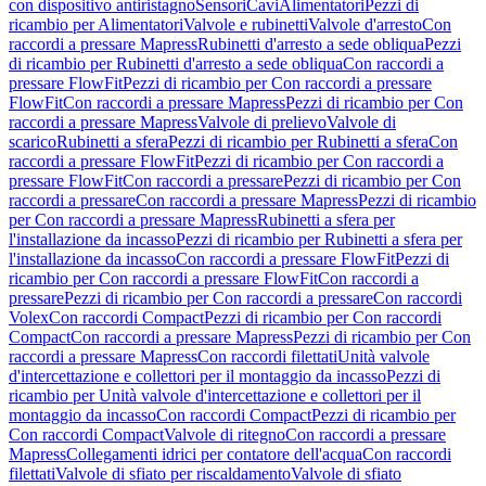
con dispositivo antiristagno
Sensori
Cavi
Alimentatori
Pezzi di
ricambio per Alimentatori
Valvole e rubinetti
Valvole d'arresto
Con
raccordi a pressare Mapress
Rubinetti d'arresto a sede obliqua
Pezzi
di ricambio per Rubinetti d'arresto a sede obliqua
Con raccordi a
pressare FlowFit
Pezzi di ricambio per Con raccordi a pressare
FlowFit
Con raccordi a pressare Mapress
Pezzi di ricambio per Con
raccordi a pressare Mapress
Valvole di prelievo
Valvole di
scarico
Rubinetti a sfera
Pezzi di ricambio per Rubinetti a sfera
Con
raccordi a pressare FlowFit
Pezzi di ricambio per Con raccordi a
pressare FlowFit
Con raccordi a pressare
Pezzi di ricambio per Con
raccordi a pressare
Con raccordi a pressare Mapress
Pezzi di ricambio
per Con raccordi a pressare Mapress
Rubinetti a sfera per
l'installazione da incasso
Pezzi di ricambio per Rubinetti a sfera per
l'installazione da incasso
Con raccordi a pressare FlowFit
Pezzi di
ricambio per Con raccordi a pressare FlowFit
Con raccordi a
pressare
Pezzi di ricambio per Con raccordi a pressare
Con raccordi
Volex
Con raccordi Compact
Pezzi di ricambio per Con raccordi
Compact
Con raccordi a pressare Mapress
Pezzi di ricambio per Con
raccordi a pressare Mapress
Con raccordi filettati
Unità valvole
d'intercettazione e collettori per il montaggio da incasso
Pezzi di
ricambio per Unità valvole d'intercettazione e collettori per il
montaggio da incasso
Con raccordi Compact
Pezzi di ricambio per
Con raccordi Compact
Valvole di ritegno
Con raccordi a pressare
Mapress
Collegamenti idrici per contatore dell'acqua
Con raccordi
filettati
Valvole di sfiato per riscaldamento
Valvole di sfiato