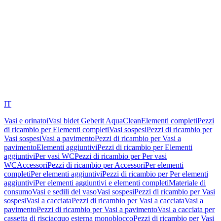
IT
Vasi e orinatoi
Vasi bidet Geberit AquaClean
Elementi completi
Pezzi
di ricambio per Elementi completi
Vasi sospesi
Pezzi di ricambio per
Vasi sospesi
Vasi a pavimento
Pezzi di ricambio per Vasi a
pavimento
Elementi aggiuntivi
Pezzi di ricambio per Elementi
aggiuntivi
Per vasi WC
Pezzi di ricambio per Per vasi
WC
Accessori
Pezzi di ricambio per Accessori
Per elementi
completi
Per elementi aggiuntivi
Pezzi di ricambio per Per elementi
aggiuntivi
Per elementi aggiuntivi e elementi completi
Materiale di
consumo
Vasi e sedili del vaso
Vasi sospesi
Pezzi di ricambio per Vasi
sospesi
Vasi a cacciata
Pezzi di ricambio per Vasi a cacciata
Vasi a
pavimento
Pezzi di ricambio per Vasi a pavimento
Vasi a cacciata per
cassetta di risciacquo esterna monoblocco
Pezzi di ricambio per Vasi