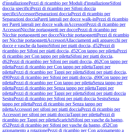
d'installazione
Pezzi di ricambio per Moduli d'installazione
Sifoni
doccia specifici
Pezzi di ricambio per Sifoni doccia
specifici
Accessori
Separazioni doccia
Pezzi di ricambio per
Separazioni doccia
Pareti laterali per docce walk-in
Pezzi di ricambio
per Pareti laterali per docce walk-in
Accessori
Pezzi di ricambio per
Accessori
Nicchie portaoggetti per docce
Pezzi di ricambio per
Nicchie portaoggetti per docce
Nicchie portaoggetti
Pezzi di ricambio
per Nicchie portaoggetti
Accessori
Allacciamenti agli apparecchi per
docce e vasche da bagno
Sifoni per piatti doccia, d52
Pezzi di
ricambio per Sifoni per piatti doccia, d52
Con tappo per piletta
Pezzi
di ricambio per Con tappo per piletta
Sifoni per piatti doccia,
d62
Pezzi di ricambio per Sifoni per piatti doccia, d62
Con tappo per
piletta
Pezzi di ricambio per Con tappo per piletta
Tappi per
piletta
Pezzi di ricambio per Tappi per piletta
Sifoni per piatti doccia,
d90
Pezzi di ricambio per Sifoni per piatti doccia, d90
Con tappo per
piletta
Pezzi di ricambio per Con tappo per piletta
Senza tappo per
piletta
Pezzi di ricambio per Senza tappo per piletta
Tappi per
piletta
Pezzi di ricambio per Tappi per piletta
Sifoni per piatti doccia
Sestra
Pezzi di ricambio per Sifoni per piatti doccia Sestra
Senza
tappo per piletta
Pezzi di ricambio per Senza tappo per
piletta
Accessori per sifoni per piatti doccia
Pezzi di ricambio per
Accessori per sifoni per piatti doccia
Tappi per piletta
Pezzi di
ricambio per Tappi per piletta
Scarichi
Sifoni per vasche da bagno,
d52
Pezzi di ricambio per Sifoni per vasche da bagno, d52
Con
azionamento a rotazione
Pezzi di ricambio per Con azionamento a