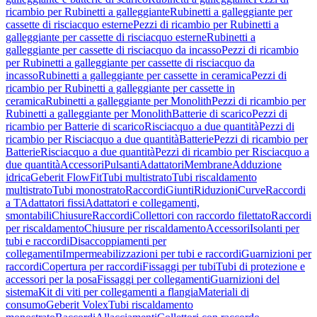
ricambio per Rubinetti a galleggiante
Rubinetti a galleggiante per
cassette di risciacquo esterne
Pezzi di ricambio per Rubinetti a
galleggiante per cassette di risciacquo esterne
Rubinetti a
galleggiante per cassette di risciacquo da incasso
Pezzi di ricambio
per Rubinetti a galleggiante per cassette di risciacquo da
incasso
Rubinetti a galleggiante per cassette in ceramica
Pezzi di
ricambio per Rubinetti a galleggiante per cassette in
ceramica
Rubinetti a galleggiante per Monolith
Pezzi di ricambio per
Rubinetti a galleggiante per Monolith
Batterie di scarico
Pezzi di
ricambio per Batterie di scarico
Risciacquo a due quantità
Pezzi di
ricambio per Risciacquo a due quantità
Batterie
Pezzi di ricambio per
Batterie
Risciacquo a due quantità
Pezzi di ricambio per Risciacquo a
due quantità
Accessori
Pulsanti
Adattatori
Membrane
Adduzione
idrica
Geberit FlowFit
Tubi multistrato
Tubi riscaldamento
multistrato
Tubi monostrato
Raccordi
Giunti
Riduzioni
Curve
Raccordi
a T
Adattatori fissi
Adattatori e collegamenti,
smontabili
Chiusure
Raccordi
Collettori con raccordo filettato
Raccordi
per riscaldamento
Chiusure per riscaldamento
Accessori
Isolanti per
tubi e raccordi
Disaccoppiamenti per
collegamenti
Impermeabilizzazioni per tubi e raccordi
Guarnizioni per
raccordi
Copertura per raccordi
Fissaggi per tubi
Tubi di protezione e
accessori per la posa
Fissaggi per collegamenti
Guarnizioni del
sistema
Kit di viti per collegamenti a flangia
Materiali di
consumo
Geberit Volex
Tubi riscaldamento