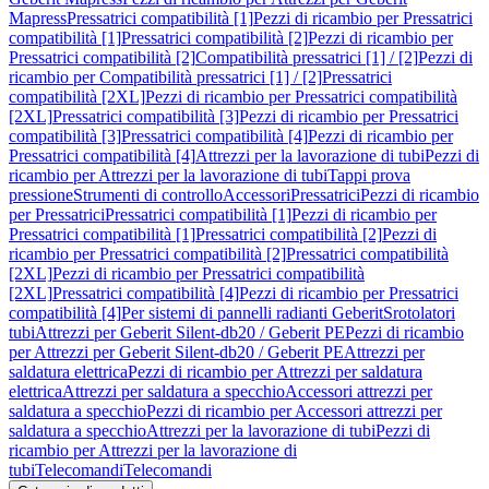
Mapress
Pressatrici compatibilità [1]
Pezzi di ricambio per Pressatrici
compatibilità [1]
Pressatrici compatibilità [2]
Pezzi di ricambio per
Pressatrici compatibilità [2]
Compatibilità pressatrici [1] / [2]
Pezzi di
ricambio per Compatibilità pressatrici [1] / [2]
Pressatrici
compatibilità [2XL]
Pezzi di ricambio per Pressatrici compatibilità
[2XL]
Pressatrici compatibilità [3]
Pezzi di ricambio per Pressatrici
compatibilità [3]
Pressatrici compatibilità [4]
Pezzi di ricambio per
Pressatrici compatibilità [4]
Attrezzi per la lavorazione di tubi
Pezzi di
ricambio per Attrezzi per la lavorazione di tubi
Tappi prova
pressione
Strumenti di controllo
Accessori
Pressatrici
Pezzi di ricambio
per Pressatrici
Pressatrici compatibilità [1]
Pezzi di ricambio per
Pressatrici compatibilità [1]
Pressatrici compatibilità [2]
Pezzi di
ricambio per Pressatrici compatibilità [2]
Pressatrici compatibilità
[2XL]
Pezzi di ricambio per Pressatrici compatibilità
[2XL]
Pressatrici compatibilità [4]
Pezzi di ricambio per Pressatrici
compatibilità [4]
Per sistemi di pannelli radianti Geberit
Srotolatori
tubi
Attrezzi per Geberit Silent-db20 / Geberit PE
Pezzi di ricambio
per Attrezzi per Geberit Silent-db20 / Geberit PE
Attrezzi per
saldatura elettrica
Pezzi di ricambio per Attrezzi per saldatura
elettrica
Attrezzi per saldatura a specchio
Accessori attrezzi per
saldatura a specchio
Pezzi di ricambio per Accessori attrezzi per
saldatura a specchio
Attrezzi per la lavorazione di tubi
Pezzi di
ricambio per Attrezzi per la lavorazione di
tubi
Telecomandi
Telecomandi