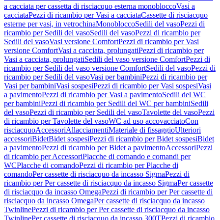
a cacciata per cassetta di risciacquo esterna monoblocco
Vasi a
cacciata
Pezzi di ricambio per Vasi a cacciata
Cassette di risciacquo
esterne per vasi, in vetrochina
Monoblocco
Sedili del vaso
Pezzi di
ricambio per Sedili del vaso
Sedili del vaso
Pezzi di ricambio per
Sedili del vaso
Vasi versione Comfort
Pezzi di ricambio per Vasi
versione Comfort
Vasi a cacciata, prolungati
Pezzi di ricambio per
Vasi a cacciata, prolungati
Sedili del vaso versione Comfort
Pezzi di
ricambio per Sedili del vaso versione Comfort
Sedili del vaso
Pezzi di
ricambio per Sedili del vaso
Vasi per bambini
Pezzi di ricambio per
Vasi per bambini
Vasi sospesi
Pezzi di ricambio per Vasi sospesi
Vasi
a pavimento
Pezzi di ricambio per Vasi a pavimento
Sedili del WC
per bambini
Pezzi di ricambio per Sedili del WC per bambini
Sedili
del vaso
Pezzi di ricambio per Sedili del vaso
Tavolette del vaso
Pezzi
di ricambio per Tavolette del vaso
WC ad uso accovacciato
Con
risciacquo
Accessori
Allacciamenti
Materiale di fissaggio
Ulteriori
accessori
Bidet
Bidet sospesi
Pezzi di ricambio per Bidet sospesi
Bidet
a pavimento
Pezzi di ricambio per Bidet a pavimento
Accessori
Pezzi
di ricambio per Accessori
Placche di comando e comandi per
WC
Placche di comando
Pezzi di ricambio per Placche di
comando
Per cassette di risciacquo da incasso Sigma
Pezzi di
ricambio per Per cassette di risciacquo da incasso Sigma
Per cassette
di risciacquo da incasso Omega
Pezzi di ricambio per Per cassette di
risciacquo da incasso Omega
Per cassette di risciacquo da incasso
Twinline
Pezzi di ricambio per Per cassette di risciacquo da incasso
Twinline
Per cassette di risciacquo da incasso 300T
Pezzi di ricambio