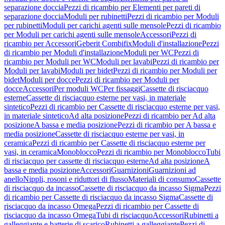
separazione doccia
Pezzi di ricambio per Elementi per pareti di
separazione doccia
Moduli per rubinetti
Pezzi di ricambio per Moduli
per rubinetti
Moduli per carichi agenti sulle mensole
Pezzi di ricambio
per Moduli per carichi agenti sulle mensole
Accessori
Pezzi di
ricambio per Accessori
Geberit Combifix
Moduli d'installazione
Pezzi
di ricambio per Moduli d'installazione
Moduli per WC
Pezzi di
ricambio per Moduli per WC
Moduli per lavabi
Pezzi di ricambio per
Moduli per lavabi
Moduli per bidet
Pezzi di ricambio per Moduli per
bidet
Moduli per docce
Pezzi di ricambio per Moduli per
docce
Accessori
Per moduli WC
Per fissaggi
Cassette di risciacquo
esterne
Cassette di risciacquo esterne per vasi, in materiale
sintetico
Pezzi di ricambio per Cassette di risciacquo esterne per vasi,
in materiale sintetico
Ad alta posizione
Pezzi di ricambio per Ad alta
posizione
A bassa e media posizione
Pezzi di ricambio per A bassa e
media posizione
Cassette di risciacquo esterne per vasi, in
ceramica
Pezzi di ricambio per Cassette di risciacquo esterne per
vasi, in ceramica
Monoblocco
Pezzi di ricambio per Monoblocco
Tubi
di risciacquo per cassette di risciacquo esterne
Ad alta posizione
A
bassa e media posizione
Accessori
Guarnizioni
Guarnizioni ad
anello
Nippli, rosoni e riduttori di flusso
Materiali di consumo
Cassette
di risciacquo da incasso
Cassette di risciacquo da incasso Sigma
Pezzi
di ricambio per Cassette di risciacquo da incasso Sigma
Cassette di
risciacquo da incasso Omega
Pezzi di ricambio per Cassette di
risciacquo da incasso Omega
Tubi di risciacquo
Accessori
Rubinetti a
galleggiante e batterie di scarico
Rubinetti a galleggiante
Pezzi di