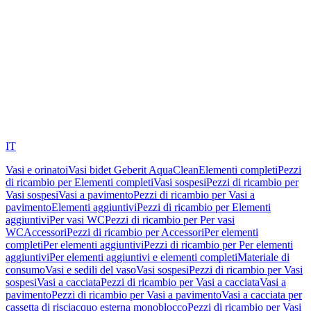
IT
Vasi e orinatoi
Vasi bidet Geberit AquaClean
Elementi completi
Pezzi
di ricambio per Elementi completi
Vasi sospesi
Pezzi di ricambio per
Vasi sospesi
Vasi a pavimento
Pezzi di ricambio per Vasi a
pavimento
Elementi aggiuntivi
Pezzi di ricambio per Elementi
aggiuntivi
Per vasi WC
Pezzi di ricambio per Per vasi
WC
Accessori
Pezzi di ricambio per Accessori
Per elementi
completi
Per elementi aggiuntivi
Pezzi di ricambio per Per elementi
aggiuntivi
Per elementi aggiuntivi e elementi completi
Materiale di
consumo
Vasi e sedili del vaso
Vasi sospesi
Pezzi di ricambio per Vasi
sospesi
Vasi a cacciata
Pezzi di ricambio per Vasi a cacciata
Vasi a
pavimento
Pezzi di ricambio per Vasi a pavimento
Vasi a cacciata per
cassetta di risciacquo esterna monoblocco
Pezzi di ricambio per Vasi