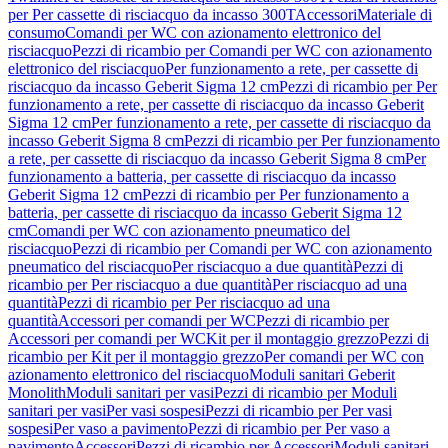
per Per cassette di risciacquo da incasso 300T
Accessori
Materiale di
consumo
Comandi per WC con azionamento elettronico del
risciacquo
Pezzi di ricambio per Comandi per WC con azionamento
elettronico del risciacquo
Per funzionamento a rete, per cassette di
risciacquo da incasso Geberit Sigma 12 cm
Pezzi di ricambio per Per
funzionamento a rete, per cassette di risciacquo da incasso Geberit
Sigma 12 cm
Per funzionamento a rete, per cassette di risciacquo da
incasso Geberit Sigma 8 cm
Pezzi di ricambio per Per funzionamento
a rete, per cassette di risciacquo da incasso Geberit Sigma 8 cm
Per
funzionamento a batteria, per cassette di risciacquo da incasso
Geberit Sigma 12 cm
Pezzi di ricambio per Per funzionamento a
batteria, per cassette di risciacquo da incasso Geberit Sigma 12
cm
Comandi per WC con azionamento pneumatico del
risciacquo
Pezzi di ricambio per Comandi per WC con azionamento
pneumatico del risciacquo
Per risciacquo a due quantità
Pezzi di
ricambio per Per risciacquo a due quantità
Per risciacquo ad una
quantità
Pezzi di ricambio per Per risciacquo ad una
quantità
Accessori per comandi per WC
Pezzi di ricambio per
Accessori per comandi per WC
Kit per il montaggio grezzo
Pezzi di
ricambio per Kit per il montaggio grezzo
Per comandi per WC con
azionamento elettronico del risciacquo
Moduli sanitari Geberit
Monolith
Moduli sanitari per vasi
Pezzi di ricambio per Moduli
sanitari per vasi
Per vasi sospesi
Pezzi di ricambio per Per vasi
sospesi
Per vaso a pavimento
Pezzi di ricambio per Per vaso a
pavimento
Accessori
Pezzi di ricambio per Accessori
Moduli sanitari