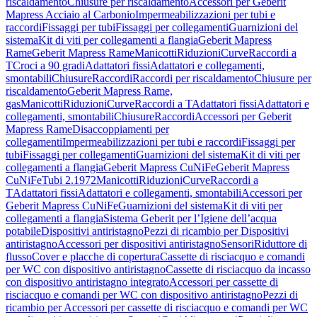
riscaldamento
Chiusure per riscaldamento
Accessori per Geberit
Mapress Acciaio al Carbonio
Impermeabilizzazioni per tubi e
raccordi
Fissaggi per tubi
Fissaggi per collegamenti
Guarnizioni del
sistema
Kit di viti per collegamenti a flangia
Geberit Mapress
Rame
Geberit Mapress Rame
Manicotti
Riduzioni
Curve
Raccordi a
T
Croci a 90 gradi
Adattatori fissi
Adattatori e collegamenti,
smontabili
Chiusure
Raccordi
Raccordi per riscaldamento
Chiusure per
riscaldamento
Geberit Mapress Rame,
gas
Manicotti
Riduzioni
Curve
Raccordi a T
Adattatori fissi
Adattatori e
collegamenti, smontabili
Chiusure
Raccordi
Accessori per Geberit
Mapress Rame
Disaccoppiamenti per
collegamenti
Impermeabilizzazioni per tubi e raccordi
Fissaggi per
tubi
Fissaggi per collegamenti
Guarnizioni del sistema
Kit di viti per
collegamenti a flangia
Geberit Mapress CuNiFe
Geberit Mapress
CuNiFe
Tubi 2.1972
Manicotti
Riduzioni
Curve
Raccordi a
T
Adattatori fissi
Adattatori e collegamenti, smontabili
Accessori per
Geberit Mapress CuNiFe
Guarnizioni del sistema
Kit di viti per
collegamenti a flangia
Sistema Geberit per l’Igiene dell’acqua
potabile
Dispositivi antiristagno
Pezzi di ricambio per Dispositivi
antiristagno
Accessori per dispositivi antiristagno
Sensori
Riduttore di
flusso
Cover e placche di copertura
Cassette di risciacquo e comandi
per WC con dispositivo antiristagno
Cassette di risciacquo da incasso
con dispositivo antiristagno integrato
Accessori per cassette di
risciacquo e comandi per WC con dispositivo antiristagno
Pezzi di
ricambio per Accessori per cassette di risciacquo e comandi per WC