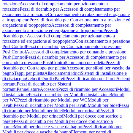
rotazione
Accessori di completamento per azionamento a
rotazione
Pezzi di ricambio per Accessori di completamento per
azionamento a rotazione
Con azionamento a rotazione ed erogazione
al troppopieno
Pezzi di ricambio per Con azionamento a rotazione ed
erogazione al troppopieno
Accessori di completamento per
azionamento a rotazione ed erogazione al troppopieno
Pezzi di
ricambio per Accessori di completamento per azionamento a
rotazione ed erogazione al troppopieno
Con azionamento a pressione
PushControl
Pezzi di ricambio per Con azionamento a pressione
PushControl
Accessori di completamento per comando a pressione
PushControl
Pezzi di ricambio per Accessori di completamento per
comando a pressione PushControl
Con tappo per piletta
Pezzi di
ricambio per Con tappo per piletta
Accessori per sifoni per vasche da
bagno
Tappi per piletta
Allacciamenti idrici
Sistemi di installazione e
di risciacquo
Geberit Duofix
Pareti
Pezzi di ricambio per Pareti
Sistemi
portanti
Pezzi di ricambio per Sistemi
portanti
Pannellature
Accessori
Pezzi di ricambio per Accessori
Moduli
d'installazione
Pezzi di ricambio per Moduli d'installazione
Moduli
per WC
Pezzi di ricambio per Moduli per WC
Moduli per
lavabi
Pezzi di ricambio per Moduli per lavabi
Moduli per bidet
Pezzi
di ricambio per Moduli per bidet
Moduli per orinatoi
Pezzi di
ricambio per Moduli per orinatoi
Moduli per docce con scarico a
parete
Pezzi di ricambio per Moduli per docce con scarico a
parete
Moduli per docce e vasche da bagno
Pezzi di ricambio per
Moduli per docce e vasche da bagno
Elementi per pareti di