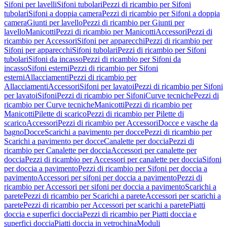
Sifoni per lavelli
Sifoni tubolari
Pezzi di ricambio per Sifoni
tubolari
Sifoni a doppia camera
Pezzi di ricambio per Sifoni a doppia
camera
Giunti per lavello
Pezzi di ricambio per Giunti per
lavello
Manicotti
Pezzi di ricambio per Manicotti
Accessori
Pezzi di
ricambio per Accessori
Sifoni per apparecchi
Pezzi di ricambio per
Sifoni per apparecchi
Sifoni tubolari
Pezzi di ricambio per Sifoni
tubolari
Sifoni da incasso
Pezzi di ricambio per Sifoni da
incasso
Sifoni esterni
Pezzi di ricambio per Sifoni
esterni
Allacciamenti
Pezzi di ricambio per
Allacciamenti
Accessori
Sifoni per lavatoi
Pezzi di ricambio per Sifoni
per lavatoi
Sifoni
Pezzi di ricambio per Sifoni
Curve tecniche
Pezzi di
ricambio per Curve tecniche
Manicotti
Pezzi di ricambio per
Manicotti
Pilette di scarico
Pezzi di ricambio per Pilette di
scarico
Accessori
Pezzi di ricambio per Accessori
Docce e vasche da
bagno
Docce
Scarichi a pavimento per docce
Pezzi di ricambio per
Scarichi a pavimento per docce
Canalette per doccia
Pezzi di
ricambio per Canalette per doccia
Accessori per canalette per
doccia
Pezzi di ricambio per Accessori per canalette per doccia
Sifoni
per doccia a pavimento
Pezzi di ricambio per Sifoni per doccia a
pavimento
Accessori per sifoni per doccia a pavimento
Pezzi di
ricambio per Accessori per sifoni per doccia a pavimento
Scarichi a
parete
Pezzi di ricambio per Scarichi a parete
Accessori per scarichi a
parete
Pezzi di ricambio per Accessori per scarichi a parete
Piatti
doccia e superfici doccia
Pezzi di ricambio per Piatti doccia e
superfici doccia
Piatti doccia in vetrochina
Moduli