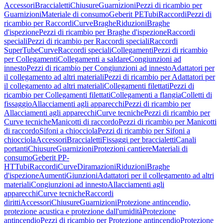
Accessori
Braccialetti
Chiusure
Guarnizioni
Pezzi di ricambio per
Guarnizioni
Materiale di consumo
Geberit PE
Tubi
Raccordi
Pezzi di
ricambio per Raccordi
Curve
Braghe
Riduzioni
Braghe
d'ispezione
Pezzi di ricambio per Braghe d'ispezione
Raccordi
speciali
Pezzi di ricambio per Raccordi speciali
Raccordi
SuperTube
Curve
Raccordi speciali
Collegamenti
Pezzi di ricambio
per Collegamenti
Collegamenti a saldare
Congiunzioni ad
innesto
Pezzi di ricambio per Congiunzioni ad innesto
Adattatori per
il collegamento ad altri materiali
Pezzi di ricambio per Adattatori per
il collegamento ad altri materiali
Collegamenti filettati
Pezzi di
ricambio per Collegamenti filettati
Collegamenti a flangia
Colletti di
fissaggio
Allacciamenti agli apparecchi
Pezzi di ricambio per
Allacciamenti agli apparecchi
Curve tecniche
Pezzi di ricambio per
Curve tecniche
Manicotti di raccordo
Pezzi di ricambio per Manicotti
di raccordo
Sifoni a chiocciola
Pezzi di ricambio per Sifoni a
chiocciola
Accessori
Braccialetti
Fissaggi per braccialetti
Canali
portanti
Chiusure
Guarnizioni
Protezioni cantiere
Materiali di
consumo
Geberit PP-
HT
Tubi
Raccordi
Curve
Diramazioni
Riduzioni
Braghe
d'ispezione
Aumenti
Giunzioni
Adattatori per il collegamento ad altri
materiali
Congiunzioni ad innesto
Allacciamenti agli
apparecchi
Curve tecniche
Raccordi
diritti
Accessori
Chiusure
Guarnizioni
Protezione antincendio,
protezione acustica e protezione dall'umidità
Protezione
antincendio
Pezzi di ricambio per Protezione antincendio
Protezione