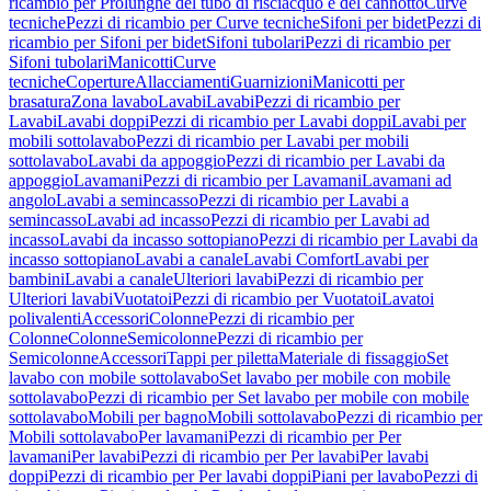
ricambio per Prolunghe del tubo di risciacquo e del cannotto
Curve
tecniche
Pezzi di ricambio per Curve tecniche
Sifoni per bidet
Pezzi di
ricambio per Sifoni per bidet
Sifoni tubolari
Pezzi di ricambio per
Sifoni tubolari
Manicotti
Curve
tecniche
Coperture
Allacciamenti
Guarnizioni
Manicotti per
brasatura
Zona lavabo
Lavabi
Lavabi
Pezzi di ricambio per
Lavabi
Lavabi doppi
Pezzi di ricambio per Lavabi doppi
Lavabi per
mobili sottolavabo
Pezzi di ricambio per Lavabi per mobili
sottolavabo
Lavabi da appoggio
Pezzi di ricambio per Lavabi da
appoggio
Lavamani
Pezzi di ricambio per Lavamani
Lavamani ad
angolo
Lavabi a semincasso
Pezzi di ricambio per Lavabi a
semincasso
Lavabi ad incasso
Pezzi di ricambio per Lavabi ad
incasso
Lavabi da incasso sottopiano
Pezzi di ricambio per Lavabi da
incasso sottopiano
Lavabi a canale
Lavabi Comfort
Lavabi per
bambini
Lavabi a canale
Ulteriori lavabi
Pezzi di ricambio per
Ulteriori lavabi
Vuotatoi
Pezzi di ricambio per Vuotatoi
Lavatoi
polivalenti
Accessori
Colonne
Pezzi di ricambio per
Colonne
Colonne
Semicolonne
Pezzi di ricambio per
Semicolonne
Accessori
Tappi per piletta
Materiale di fissaggio
Set
lavabo con mobile sottolavabo
Set lavabo per mobile con mobile
sottolavabo
Pezzi di ricambio per Set lavabo per mobile con mobile
sottolavabo
Mobili per bagno
Mobili sottolavabo
Pezzi di ricambio per
Mobili sottolavabo
Per lavamani
Pezzi di ricambio per Per
lavamani
Per lavabi
Pezzi di ricambio per Per lavabi
Per lavabi
doppi
Pezzi di ricambio per Per lavabi doppi
Piani per lavabo
Pezzi di