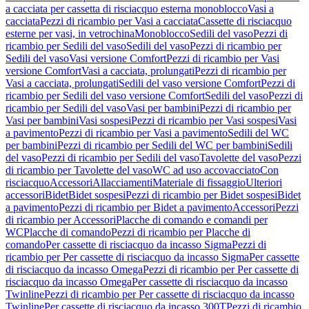
a cacciata per cassetta di risciacquo esterna monoblocco
Vasi a
cacciata
Pezzi di ricambio per Vasi a cacciata
Cassette di risciacquo
esterne per vasi, in vetrochina
Monoblocco
Sedili del vaso
Pezzi di
ricambio per Sedili del vaso
Sedili del vaso
Pezzi di ricambio per
Sedili del vaso
Vasi versione Comfort
Pezzi di ricambio per Vasi
versione Comfort
Vasi a cacciata, prolungati
Pezzi di ricambio per
Vasi a cacciata, prolungati
Sedili del vaso versione Comfort
Pezzi di
ricambio per Sedili del vaso versione Comfort
Sedili del vaso
Pezzi di
ricambio per Sedili del vaso
Vasi per bambini
Pezzi di ricambio per
Vasi per bambini
Vasi sospesi
Pezzi di ricambio per Vasi sospesi
Vasi
a pavimento
Pezzi di ricambio per Vasi a pavimento
Sedili del WC
per bambini
Pezzi di ricambio per Sedili del WC per bambini
Sedili
del vaso
Pezzi di ricambio per Sedili del vaso
Tavolette del vaso
Pezzi
di ricambio per Tavolette del vaso
WC ad uso accovacciato
Con
risciacquo
Accessori
Allacciamenti
Materiale di fissaggio
Ulteriori
accessori
Bidet
Bidet sospesi
Pezzi di ricambio per Bidet sospesi
Bidet
a pavimento
Pezzi di ricambio per Bidet a pavimento
Accessori
Pezzi
di ricambio per Accessori
Placche di comando e comandi per
WC
Placche di comando
Pezzi di ricambio per Placche di
comando
Per cassette di risciacquo da incasso Sigma
Pezzi di
ricambio per Per cassette di risciacquo da incasso Sigma
Per cassette
di risciacquo da incasso Omega
Pezzi di ricambio per Per cassette di
risciacquo da incasso Omega
Per cassette di risciacquo da incasso
Twinline
Pezzi di ricambio per Per cassette di risciacquo da incasso
Twinline
Per cassette di risciacquo da incasso 300T
Pezzi di ricambio