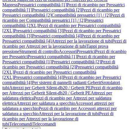
Mapress
Pressatrici compatibilità [1]
Pezzi di ricambio per Pressatrici
compatibilità [1]
Pressatrici compatibilità [2]
Pezzi di ricambio per
Pressatrici compatibilità [2]
Compatibilità pressatrici [1] / [2]
Pezzi di
ricambio per Compatibilità pressatrici [1] / [2]
Pressatrici
compatibilità [2XL]
Pezzi di ricambio per Pressatrici compatibilità
[2XL]
Pressatrici compatibilità [3]
Pezzi di ricambio per Pressatrici
compatibilità [3]
Pressatrici compatibilità [4]
Pezzi di ricambio per
Pressatrici compatibilità [4]
Attrezzi per la lavorazione di tubi
Pezzi di
ricambio per Attrezzi per la lavorazione di tubi
Tappi prova
pressione
Strumenti di controllo
Accessori
Pressatrici
Pezzi di ricambio
per Pressatrici
Pressatrici compatibilità [1]
Pezzi di ricambio per
Pressatrici compatibilità [1]
Pressatrici compatibilità [2]
Pezzi di
ricambio per Pressatrici compatibilità [2]
Pressatrici compatibilità
[2XL]
Pezzi di ricambio per Pressatrici compatibilità
[2XL]
Pressatrici compatibilità [4]
Pezzi di ricambio per Pressatrici
compatibilità [4]
Per sistemi di pannelli radianti Geberit
Srotolatori
tubi
Attrezzi per Geberit Silent-db20 / Geberit PE
Pezzi di ricambio
per Attrezzi per Geberit Silent-db20 / Geberit PE
Attrezzi per
saldatura elettrica
Pezzi di ricambio per Attrezzi per saldatura
elettrica
Attrezzi per saldatura a specchio
Accessori attrezzi per
saldatura a specchio
Pezzi di ricambio per Accessori attrezzi per
saldatura a specchio
Attrezzi per la lavorazione di tubi
Pezzi di
ricambio per Attrezzi per la lavorazione di
tubi
Telecomandi
Telecomandi