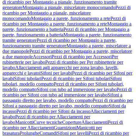
di ricambio per Montaggio a pianale, funzionamento tramite
generatore
Montaggio a pianale, miscelatore monocomando
Pezzi di
ricambio per Montaggio a pianale, miscelatore
monocomando
Montaggio a parete, funzionamento a rete
Pezzi di
ricambio per Montaggio a parete, funzionamento a rete
Montaggio a
parete, funzionamento a batteria
Pezzi di ricambio per Montaggio a
parete, funzionamento a batteria
Montaggio a parete, funzionamento
tramite generatore
Pezzi di ricambio per Montaggio a parete,
funzionamento tramite generatore
Montaggio a parete, miscelatore a
due manopole
Pezzi di ricambio per Montaggio a parete, miscelatore
a due manopole
Accessori
Pezzi di ricambio per Accessori
Per
rubinetterie per lavabo
Pezzi di ricambio per Per rubinetterie per
lavabo
Allacciamenti agli apparecchi per zona lavabo, lavelli,
apparecchi e lavatoi
Sifoni per lavabi
Pezzi di ricambio per Sifoni per
lavabi
Sifoni tubolari
Pezzi di ricambio per Sifoni tubolari
Sifoni
tubolari, modello compatto
Pezzi di ricambio per Sifoni tubolari,
modello compatto
Sifoni con tubo ad immersione per lavabo
Pezzi di
ricambio per Sifoni con tubo ad immersione per lavabo
Sifoni a
passaggio diretto per lavabo, modello compatto
Pezzi di ricambio per
Sifoni a passaggio diretto per lavabo, modello compatto
Sifoni da
incasso
Pezzi di ricambio per Sifoni da incasso
Allacciamenti per
lavabo
Pezzi di ricambio per Allacciamenti per
lavabo
Manicotti
Curve tecniche
Coperture
Allacciamenti
Pezzi di
ricambio per Allacciamenti
Guarnizioni
Manicotti per
brasatura
Prolunghe
Comandi
Sifoni per lavelli
Pezzi di ricambio per