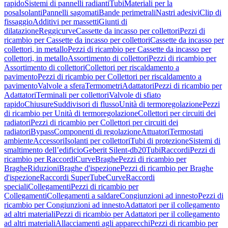
rapido
Sistemi di pannelli radianti
Tubi
Materiali per la
posa
Isolanti
Pannelli sagomati
Bande perimetrali
Nastri adesivi
Clip di
fissaggio
Additivi per massetti
Giunti di
dilatazione
Reggicurve
Cassette da incasso per collettori
Pezzi di
ricambio per Cassette da incasso per collettori
Cassette da incasso per
collettori, in metallo
Pezzi di ricambio per Cassette da incasso per
collettori, in metallo
Assortimento di collettori
Pezzi di ricambio per
Assortimento di collettori
Collettori per riscaldamento a
pavimento
Pezzi di ricambio per Collettori per riscaldamento a
pavimento
Valvole a sfera
Termometri
Adattatori
Pezzi di ricambio per
Adattatori
Terminali per collettori
Valvole di sfiato
rapido
Chiusure
Suddivisori di flusso
Unità di termoregolazione
Pezzi
di ricambio per Unità di termoregolazione
Collettori per circuiti dei
radiatori
Pezzi di ricambio per Collettori per circuiti dei
radiatori
Bypass
Componenti di regolazione
Attuatori
Termostati
ambiente
Accessori
Isolanti per collettori
Tubi di protezione
Sistemi di
smaltimento dell’edificio
Geberit Silent-db20
Tubi
Raccordi
Pezzi di
ricambio per Raccordi
Curve
Braghe
Pezzi di ricambio per
Braghe
Riduzioni
Braghe d'ispezione
Pezzi di ricambio per Braghe
d'ispezione
Raccordi SuperTube
Curve
Raccordi
speciali
Collegamenti
Pezzi di ricambio per
Collegamenti
Collegamenti a saldare
Congiunzioni ad innesto
Pezzi di
ricambio per Congiunzioni ad innesto
Adattatori per il collegamento
ad altri materiali
Pezzi di ricambio per Adattatori per il collegamento
ad altri materiali
Allacciamenti agli apparecchi
Pezzi di ricambio per