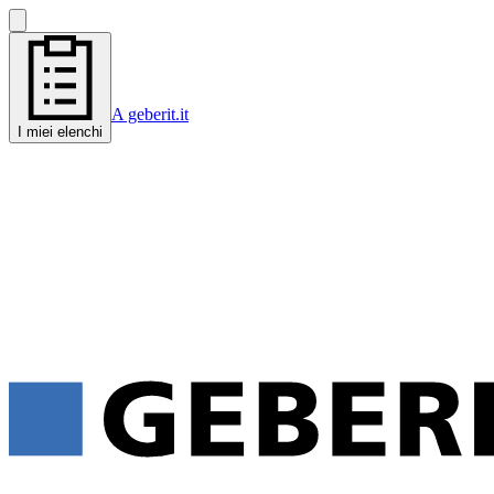
A geberit.it
I miei elenchi