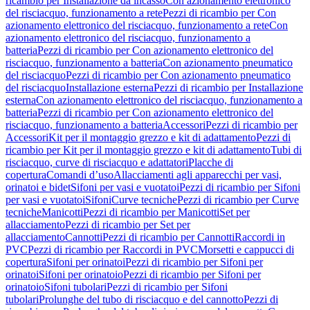
ricambio per Installazione da incasso
Con azionamento elettronico
del risciacquo, funzionamento a rete
Pezzi di ricambio per Con
azionamento elettronico del risciacquo, funzionamento a rete
Con
azionamento elettronico del risciacquo, funzionamento a
batteria
Pezzi di ricambio per Con azionamento elettronico del
risciacquo, funzionamento a batteria
Con azionamento pneumatico
del risciacquo
Pezzi di ricambio per Con azionamento pneumatico
del risciacquo
Installazione esterna
Pezzi di ricambio per Installazione
esterna
Con azionamento elettronico del risciacquo, funzionamento a
batteria
Pezzi di ricambio per Con azionamento elettronico del
risciacquo, funzionamento a batteria
Accessori
Pezzi di ricambio per
Accessori
Kit per il montaggio grezzo e kit di adattamento
Pezzi di
ricambio per Kit per il montaggio grezzo e kit di adattamento
Tubi di
risciacquo, curve di risciacquo e adattatori
Placche di
copertura
Comandi d’uso
Allacciamenti agli apparecchi per vasi,
orinatoi e bidet
Sifoni per vasi e vuotatoi
Pezzi di ricambio per Sifoni
per vasi e vuotatoi
Sifoni
Curve tecniche
Pezzi di ricambio per Curve
tecniche
Manicotti
Pezzi di ricambio per Manicotti
Set per
allacciamento
Pezzi di ricambio per Set per
allacciamento
Cannotti
Pezzi di ricambio per Cannotti
Raccordi in
PVC
Pezzi di ricambio per Raccordi in PVC
Morsetti e cappucci di
copertura
Sifoni per orinatoi
Pezzi di ricambio per Sifoni per
orinatoi
Sifoni per orinatoio
Pezzi di ricambio per Sifoni per
orinatoio
Sifoni tubolari
Pezzi di ricambio per Sifoni
tubolari
Prolunghe del tubo di risciacquo e del cannotto
Pezzi di