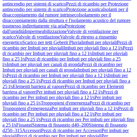
antincendio per sistemi di scarico
Pezzi di ricambio per Protezione
antincendio per sistemi di scarico
Protezione acustica
Isolanti per il
disaccoppiamento dal rumore intrinseco
Isolamento per il
disaccoppiamento dalla struttura e l'isolamento acustico del rumore
trasmesso indirettamente via aria
Protezione
dall'umidità
Impermeabilizzazione
Valvole di ventilazione per
scarico
Valvole di ventilazione
Valvole di ritegno a risparmio
energetico
Scarico per tetti Geberit Pluvia
Imbuti per pluviali
Pezzi di
ricambio per Imbuti per pluviali
Imbuti per pluviali fino a 12 l/s
Pezzi
di ricambio per Imbuti per pluviali fino a 12 l/s
Imbuti per pluviali
fino a 25 l/s
Pezzi di ricambio per Imbuti per pluviali fino a 25
l/s
Imbuti per pluviali per canali di gronda
Pezzi di ricambio per
Imbuti per pluviali per canali di gronda
Imbuti per pluviali fino a 12
l/s
Pezzi di ricambio per Imbuti per pluviali fino a 12 l/s
Imbuti per
pluviali fino a 25 l/s
Pezzi di ricambio per Imbuti per pluviali fino a
25 l/s
Elementi barriera al vapore
Pezzi di ricambio per Elementi
barriera al vapore
Per imbuti per pluviali fino a 12 l/s
Pezzi di
ricambio per Per imbuti per pluviali fino a 12 l/s
Per imbuti per
pluviali fino a 25 l/s
Troppopieni d'emergenza
Pezzi di ricambio per
Troppopieni d'emergenza
Per imbuti per pluviali fino a 12 l/s
Pezzi di
ricambio per Per imbuti per pluviali fino a 12 l/s
Per imbuti per
pluviali fino a 25 l/s
Pezzi di ricambio per Per imbuti per pluviali fino
a 25 l/s
Fissaggi
Sistema di fissaggio d40–200
Sistema di fissaggio
d250–315
Accessori
Pezzi di ricambio per Accessori
Per imbuti per
pluviali
Pezzi di ricambio per Per imbuti per pluviali
Per