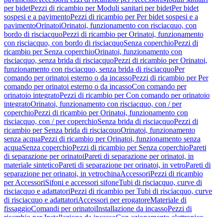
per bidet
Pezzi di ricambio per Moduli sanitari per bidet
Per bidet
sospesi e a pavimento
Pezzi di ricambio per Per bidet sospesi e a
pavimento
Orinatoi
Orinatoi, funzionamento con risciacquo, con
bordo di risciacquo
Pezzi di ricambio per Orinatoi, funzionamento
con risciacquo, con bordo di risciacquo
Senza coperchio
Pezzi di
ricambio per Senza coperchio
Orinatoi, funzionamento con
risciacquo, senza brida di risciacquo
Pezzi di ricambio per Orinatoi,
funzionamento con risciacquo, senza brida di risciacquo
Per
comando per orinatoi esterno o da incasso
Pezzi di ricambio per Per
comando per orinatoi esterno o da incasso
Con comando per
orinatoio integrato
Pezzi di ricambio per Con comando per orinatoio
integrato
Orinatoi, funzionamento con risciacquo, con / per
coperchio
Pezzi di ricambio per Orinatoi, funzionamento con
risciacquo, con / per coperchio
Senza brida di risciacquo
Pezzi di
ricambio per Senza brida di risciacquo
Orinatoi, funzionamento
senza acqua
Pezzi di ricambio per Orinatoi, funzionamento senza
acqua
Senza coperchio
Pezzi di ricambio per Senza coperchio
Pareti
di separazione per orinatoi
Pareti di separazione per orinatoi, in
materiale sintetico
Pareti di separazione per orinatoi, in vetro
Pareti di
separazione per orinatoi, in vetrochina
Accessori
Pezzi di ricambio
per Accessori
Sifoni e accessori sifone
Tubi di risciacquo, curve di
risciacquo e adattatori
Pezzi di ricambio per Tubi di risciacquo, curve
di risciacquo e adattatori
Accessori per erogatore
Materiale di
fissaggio
Comandi per orinatoi
Installazione da incasso
Pezzi di