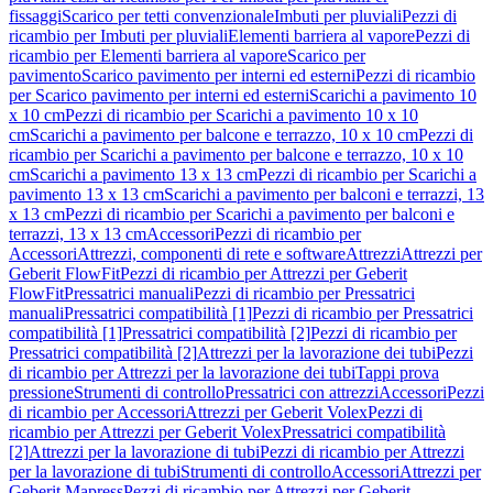
fissaggi
Scarico per tetti convenzionale
Imbuti per pluviali
Pezzi di
ricambio per Imbuti per pluviali
Elementi barriera al vapore
Pezzi di
ricambio per Elementi barriera al vapore
Scarico per
pavimento
Scarico pavimento per interni ed esterni
Pezzi di ricambio
per Scarico pavimento per interni ed esterni
Scarichi a pavimento 10
x 10 cm
Pezzi di ricambio per Scarichi a pavimento 10 x 10
cm
Scarichi a pavimento per balcone e terrazzo, 10 x 10 cm
Pezzi di
ricambio per Scarichi a pavimento per balcone e terrazzo, 10 x 10
cm
Scarichi a pavimento 13 x 13 cm
Pezzi di ricambio per Scarichi a
pavimento 13 x 13 cm
Scarichi a pavimento per balconi e terrazzi, 13
x 13 cm
Pezzi di ricambio per Scarichi a pavimento per balconi e
terrazzi, 13 x 13 cm
Accessori
Pezzi di ricambio per
Accessori
Attrezzi, componenti di rete e software
Attrezzi
Attrezzi per
Geberit FlowFit
Pezzi di ricambio per Attrezzi per Geberit
FlowFit
Pressatrici manuali
Pezzi di ricambio per Pressatrici
manuali
Pressatrici compatibilità [1]
Pezzi di ricambio per Pressatrici
compatibilità [1]
Pressatrici compatibilità [2]
Pezzi di ricambio per
Pressatrici compatibilità [2]
Attrezzi per la lavorazione dei tubi
Pezzi
di ricambio per Attrezzi per la lavorazione dei tubi
Tappi prova
pressione
Strumenti di controllo
Pressatrici con attrezzi
Accessori
Pezzi
di ricambio per Accessori
Attrezzi per Geberit Volex
Pezzi di
ricambio per Attrezzi per Geberit Volex
Pressatrici compatibilità
[2]
Attrezzi per la lavorazione di tubi
Pezzi di ricambio per Attrezzi
per la lavorazione di tubi
Strumenti di controllo
Accessori
Attrezzi per
Geberit Mapress
Pezzi di ricambio per Attrezzi per Geberit