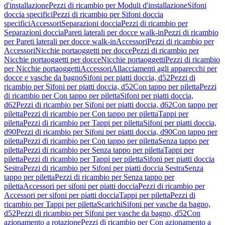
d'installazione
Pezzi di ricambio per Moduli d'installazione
Sifoni
doccia specifici
Pezzi di ricambio per Sifoni doccia
specifici
Accessori
Separazioni doccia
Pezzi di ricambio per
Separazioni doccia
Pareti laterali per docce walk-in
Pezzi di ricambio
per Pareti laterali per docce walk-in
Accessori
Pezzi di ricambio per
Accessori
Nicchie portaoggetti per docce
Pezzi di ricambio per
Nicchie portaoggetti per docce
Nicchie portaoggetti
Pezzi di ricambio
per Nicchie portaoggetti
Accessori
Allacciamenti agli apparecchi per
docce e vasche da bagno
Sifoni per piatti doccia, d52
Pezzi di
ricambio per Sifoni per piatti doccia, d52
Con tappo per piletta
Pezzi
di ricambio per Con tappo per piletta
Sifoni per piatti doccia,
d62
Pezzi di ricambio per Sifoni per piatti doccia, d62
Con tappo per
piletta
Pezzi di ricambio per Con tappo per piletta
Tappi per
piletta
Pezzi di ricambio per Tappi per piletta
Sifoni per piatti doccia,
d90
Pezzi di ricambio per Sifoni per piatti doccia, d90
Con tappo per
piletta
Pezzi di ricambio per Con tappo per piletta
Senza tappo per
piletta
Pezzi di ricambio per Senza tappo per piletta
Tappi per
piletta
Pezzi di ricambio per Tappi per piletta
Sifoni per piatti doccia
Sestra
Pezzi di ricambio per Sifoni per piatti doccia Sestra
Senza
tappo per piletta
Pezzi di ricambio per Senza tappo per
piletta
Accessori per sifoni per piatti doccia
Pezzi di ricambio per
Accessori per sifoni per piatti doccia
Tappi per piletta
Pezzi di
ricambio per Tappi per piletta
Scarichi
Sifoni per vasche da bagno,
d52
Pezzi di ricambio per Sifoni per vasche da bagno, d52
Con
azionamento a rotazione
Pezzi di ricambio per Con azionamento a