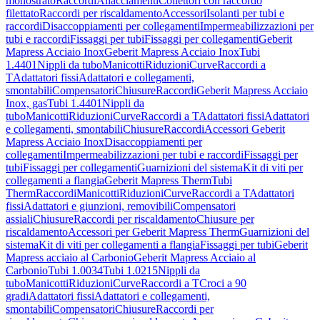
monostrato
Raccordi
Allacciamenti
Collettori con raccordo
filettato
Raccordi per riscaldamento
Accessori
Isolanti per tubi e
raccordi
Disaccoppiamenti per collegamenti
Impermeabilizzazioni per
tubi e raccordi
Fissaggi per tubi
Fissaggi per collegamenti
Geberit
Mapress Acciaio Inox
Geberit Mapress Acciaio Inox
Tubi
1.4401
Nippli da tubo
Manicotti
Riduzioni
Curve
Raccordi a
T
Adattatori fissi
Adattatori e collegamenti,
smontabili
Compensatori
Chiusure
Raccordi
Geberit Mapress Acciaio
Inox, gas
Tubi 1.4401
Nippli da
tubo
Manicotti
Riduzioni
Curve
Raccordi a T
Adattatori fissi
Adattatori
e collegamenti, smontabili
Chiusure
Raccordi
Accessori Geberit
Mapress Acciaio Inox
Disaccoppiamenti per
collegamenti
Impermeabilizzazioni per tubi e raccordi
Fissaggi per
tubi
Fissaggi per collegamenti
Guarnizioni del sistema
Kit di viti per
collegamenti a flangia
Geberit Mapress Therm
Tubi
Therm
Raccordi
Manicotti
Riduzioni
Curve
Raccordi a T
Adattatori
fissi
Adattatori e giunzioni, removibili
Compensatori
assiali
Chiusure
Raccordi per riscaldamento
Chiusure per
riscaldamento
Accessori per Geberit Mapress Therm
Guarnizioni del
sistema
Kit di viti per collegamenti a flangia
Fissaggi per tubi
Geberit
Mapress acciaio al Carbonio
Geberit Mapress Acciaio al
Carbonio
Tubi 1.0034
Tubi 1.0215
Nippli da
tubo
Manicotti
Riduzioni
Curve
Raccordi a T
Croci a 90
gradi
Adattatori fissi
Adattatori e collegamenti,
smontabili
Compensatori
Chiusure
Raccordi per