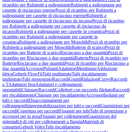
ricambio per Rubinetti a galleggiante
Rubinetti a galleggiante per
cassette di risciacquo esterne
Pezzi di ricambio per Rubinetti a
galleggiante per cassette di risciacquo esterne
Rubinetti a
galleggiante per cassette di risciacquo da incasso
Pezzi di ricambio
per Rubinetti a galleggiante per cassette di risciacquo da
incasso
Rubinetti a galleggiante per cassette in ceramica
Pezzi di
ricambio per Rubinetti a galleggiante per cassette in
ceramica
Rubinetti a galleggiante per Monolith
Pezzi di ricambio per
Rubinetti a galleggiante per Monolith
Batterie di scarico
Pezzi di
ricambio per Batterie di scarico
Risciacquo a due quantità
Pezzi di
ricambio per Risciacquo a due quantità
Batterie
Pezzi di ricambio per
Batterie
Risciacquo a due quantità
Pezzi di ricambio per Risciacquo a
due quantità
Accessori
Pulsanti
Adattatori
Membrane
Adduzione
idrica
Geberit FlowFit
Tubi multistrato
Tubi riscaldamento
multistrato
Tubi monostrato
Raccordi
Giunti
Riduzioni
Curve
Raccordi
a T
Adattatori fissi
Adattatori e collegamenti,
smontabili
Chiusure
Raccordi
Collettori con raccordo filettato
Raccordi
per riscaldamento
Chiusure per riscaldamento
Accessori
Isolanti per
tubi e raccordi
Disaccoppiamenti per
collegamenti
Impermeabilizzazioni per tubi e raccordi
Guarnizioni per
raccordi
Copertura per raccordi
Fissaggi per tubi
Tubi di protezione e
accessori per la posa
Fissaggi per collegamenti
Guarnizioni del
sistema
Kit di viti per collegamenti a flangia
Materiali di
consumo
Geberit Volex
Tubi riscaldamento