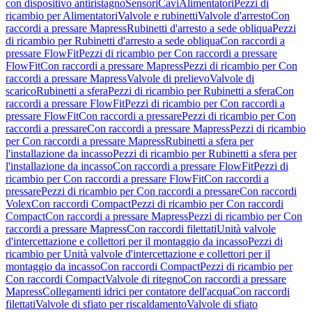
con dispositivo antiristagno
Sensori
Cavi
Alimentatori
Pezzi di
ricambio per Alimentatori
Valvole e rubinetti
Valvole d'arresto
Con
raccordi a pressare Mapress
Rubinetti d'arresto a sede obliqua
Pezzi
di ricambio per Rubinetti d'arresto a sede obliqua
Con raccordi a
pressare FlowFit
Pezzi di ricambio per Con raccordi a pressare
FlowFit
Con raccordi a pressare Mapress
Pezzi di ricambio per Con
raccordi a pressare Mapress
Valvole di prelievo
Valvole di
scarico
Rubinetti a sfera
Pezzi di ricambio per Rubinetti a sfera
Con
raccordi a pressare FlowFit
Pezzi di ricambio per Con raccordi a
pressare FlowFit
Con raccordi a pressare
Pezzi di ricambio per Con
raccordi a pressare
Con raccordi a pressare Mapress
Pezzi di ricambio
per Con raccordi a pressare Mapress
Rubinetti a sfera per
l'installazione da incasso
Pezzi di ricambio per Rubinetti a sfera per
l'installazione da incasso
Con raccordi a pressare FlowFit
Pezzi di
ricambio per Con raccordi a pressare FlowFit
Con raccordi a
pressare
Pezzi di ricambio per Con raccordi a pressare
Con raccordi
Volex
Con raccordi Compact
Pezzi di ricambio per Con raccordi
Compact
Con raccordi a pressare Mapress
Pezzi di ricambio per Con
raccordi a pressare Mapress
Con raccordi filettati
Unità valvole
d'intercettazione e collettori per il montaggio da incasso
Pezzi di
ricambio per Unità valvole d'intercettazione e collettori per il
montaggio da incasso
Con raccordi Compact
Pezzi di ricambio per
Con raccordi Compact
Valvole di ritegno
Con raccordi a pressare
Mapress
Collegamenti idrici per contatore dell'acqua
Con raccordi
filettati
Valvole di sfiato per riscaldamento
Valvole di sfiato