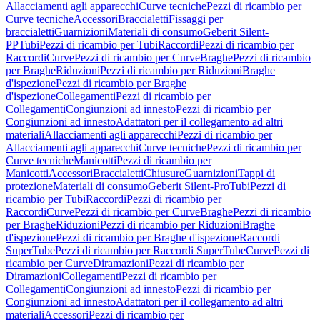
Allacciamenti agli apparecchi
Curve tecniche
Pezzi di ricambio per
Curve tecniche
Accessori
Braccialetti
Fissaggi per
braccialetti
Guarnizioni
Materiali di consumo
Geberit Silent-
PP
Tubi
Pezzi di ricambio per Tubi
Raccordi
Pezzi di ricambio per
Raccordi
Curve
Pezzi di ricambio per Curve
Braghe
Pezzi di ricambio
per Braghe
Riduzioni
Pezzi di ricambio per Riduzioni
Braghe
d'ispezione
Pezzi di ricambio per Braghe
d'ispezione
Collegamenti
Pezzi di ricambio per
Collegamenti
Congiunzioni ad innesto
Pezzi di ricambio per
Congiunzioni ad innesto
Adattatori per il collegamento ad altri
materiali
Allacciamenti agli apparecchi
Pezzi di ricambio per
Allacciamenti agli apparecchi
Curve tecniche
Pezzi di ricambio per
Curve tecniche
Manicotti
Pezzi di ricambio per
Manicotti
Accessori
Braccialetti
Chiusure
Guarnizioni
Tappi di
protezione
Materiali di consumo
Geberit Silent-Pro
Tubi
Pezzi di
ricambio per Tubi
Raccordi
Pezzi di ricambio per
Raccordi
Curve
Pezzi di ricambio per Curve
Braghe
Pezzi di ricambio
per Braghe
Riduzioni
Pezzi di ricambio per Riduzioni
Braghe
d'ispezione
Pezzi di ricambio per Braghe d'ispezione
Raccordi
SuperTube
Pezzi di ricambio per Raccordi SuperTube
Curve
Pezzi di
ricambio per Curve
Diramazioni
Pezzi di ricambio per
Diramazioni
Collegamenti
Pezzi di ricambio per
Collegamenti
Congiunzioni ad innesto
Pezzi di ricambio per
Congiunzioni ad innesto
Adattatori per il collegamento ad altri
materiali
Accessori
Pezzi di ricambio per