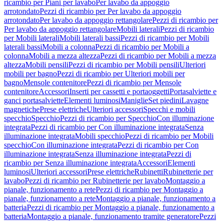
ricambio per Piani per lavabo
Per lavabo da appoggio
arrotondato
Pezzi di ricambio per Per lavabo da appoggio
arrotondato
Per lavabo da appoggio rettangolare
Pezzi di ricambio per
Per lavabo da appoggio rettangolare
Mobili laterali
Pezzi di ricambio
per Mobili laterali
Mobili laterali bassi
Pezzi di ricambio per Mobili
laterali bassi
Mobili a colonna
Pezzi di ricambio per Mobili a
colonna
Mobili a mezza altezza
Pezzi di ricambio per Mobili a mezza
altezza
Mobili pensili
Pezzi di ricambio per Mobili pensili
Ulteriori
mobili per bagno
Pezzi di ricambio per Ulteriori mobili per
bagno
Mensole contenitore
Pezzi di ricambio per Mensole
contenitore
Accessori
Inserti per cassetti e portaoggetti
Portasalviette e
ganci portasalviette
Elementi luminosi
Maniglie
Set piedini
Lavagne
magnetiche
Prese elettriche
Ulteriori accessori
Specchi e mobili
specchio
Specchio
Pezzi di ricambio per Specchio
Con illuminazione
integrata
Pezzi di ricambio per Con illuminazione integrata
Senza
illuminazione integrata
Mobili specchio
Pezzi di ricambio per Mobili
specchio
Con illuminazione integrata
Pezzi di ricambio per Con
illuminazione integrata
Senza illuminazione integrata
Pezzi di
ricambio per Senza illuminazione integrata
Accessori
Elementi
luminosi
Ulteriori accessori
Prese elettriche
Rubinetti
Rubinetterie per
lavabo
Pezzi di ricambio per Rubinetterie per lavabo
Montaggio a
pianale, funzionamento a rete
Pezzi di ricambio per Montaggio a
pianale, funzionamento a rete
Montaggio a pianale, funzionamento a
batteria
Pezzi di ricambio per Montaggio a pianale, funzionamento a
batteria
Montaggio a pianale, funzionamento tramite generatore
Pezzi