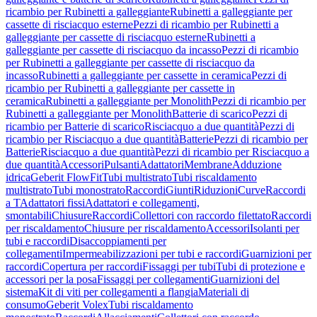
ricambio per Rubinetti a galleggiante
Rubinetti a galleggiante per
cassette di risciacquo esterne
Pezzi di ricambio per Rubinetti a
galleggiante per cassette di risciacquo esterne
Rubinetti a
galleggiante per cassette di risciacquo da incasso
Pezzi di ricambio
per Rubinetti a galleggiante per cassette di risciacquo da
incasso
Rubinetti a galleggiante per cassette in ceramica
Pezzi di
ricambio per Rubinetti a galleggiante per cassette in
ceramica
Rubinetti a galleggiante per Monolith
Pezzi di ricambio per
Rubinetti a galleggiante per Monolith
Batterie di scarico
Pezzi di
ricambio per Batterie di scarico
Risciacquo a due quantità
Pezzi di
ricambio per Risciacquo a due quantità
Batterie
Pezzi di ricambio per
Batterie
Risciacquo a due quantità
Pezzi di ricambio per Risciacquo a
due quantità
Accessori
Pulsanti
Adattatori
Membrane
Adduzione
idrica
Geberit FlowFit
Tubi multistrato
Tubi riscaldamento
multistrato
Tubi monostrato
Raccordi
Giunti
Riduzioni
Curve
Raccordi
a T
Adattatori fissi
Adattatori e collegamenti,
smontabili
Chiusure
Raccordi
Collettori con raccordo filettato
Raccordi
per riscaldamento
Chiusure per riscaldamento
Accessori
Isolanti per
tubi e raccordi
Disaccoppiamenti per
collegamenti
Impermeabilizzazioni per tubi e raccordi
Guarnizioni per
raccordi
Copertura per raccordi
Fissaggi per tubi
Tubi di protezione e
accessori per la posa
Fissaggi per collegamenti
Guarnizioni del
sistema
Kit di viti per collegamenti a flangia
Materiali di
consumo
Geberit Volex
Tubi riscaldamento