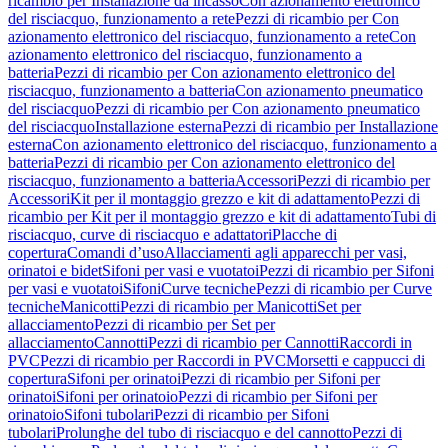
ricambio per Installazione da incasso
Con azionamento elettronico
del risciacquo, funzionamento a rete
Pezzi di ricambio per Con
azionamento elettronico del risciacquo, funzionamento a rete
Con
azionamento elettronico del risciacquo, funzionamento a
batteria
Pezzi di ricambio per Con azionamento elettronico del
risciacquo, funzionamento a batteria
Con azionamento pneumatico
del risciacquo
Pezzi di ricambio per Con azionamento pneumatico
del risciacquo
Installazione esterna
Pezzi di ricambio per Installazione
esterna
Con azionamento elettronico del risciacquo, funzionamento a
batteria
Pezzi di ricambio per Con azionamento elettronico del
risciacquo, funzionamento a batteria
Accessori
Pezzi di ricambio per
Accessori
Kit per il montaggio grezzo e kit di adattamento
Pezzi di
ricambio per Kit per il montaggio grezzo e kit di adattamento
Tubi di
risciacquo, curve di risciacquo e adattatori
Placche di
copertura
Comandi d’uso
Allacciamenti agli apparecchi per vasi,
orinatoi e bidet
Sifoni per vasi e vuotatoi
Pezzi di ricambio per Sifoni
per vasi e vuotatoi
Sifoni
Curve tecniche
Pezzi di ricambio per Curve
tecniche
Manicotti
Pezzi di ricambio per Manicotti
Set per
allacciamento
Pezzi di ricambio per Set per
allacciamento
Cannotti
Pezzi di ricambio per Cannotti
Raccordi in
PVC
Pezzi di ricambio per Raccordi in PVC
Morsetti e cappucci di
copertura
Sifoni per orinatoi
Pezzi di ricambio per Sifoni per
orinatoi
Sifoni per orinatoio
Pezzi di ricambio per Sifoni per
orinatoio
Sifoni tubolari
Pezzi di ricambio per Sifoni
tubolari
Prolunghe del tubo di risciacquo e del cannotto
Pezzi di