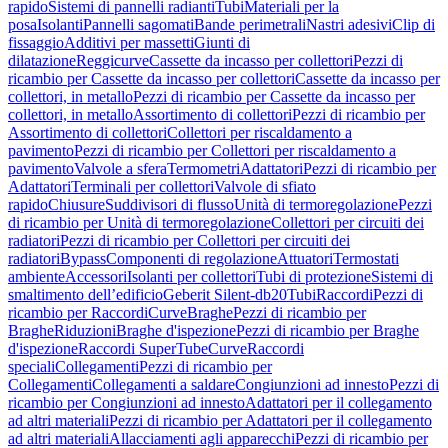
rapido
Sistemi di pannelli radianti
Tubi
Materiali per la
posa
Isolanti
Pannelli sagomati
Bande perimetrali
Nastri adesivi
Clip di
fissaggio
Additivi per massetti
Giunti di
dilatazione
Reggicurve
Cassette da incasso per collettori
Pezzi di
ricambio per Cassette da incasso per collettori
Cassette da incasso per
collettori, in metallo
Pezzi di ricambio per Cassette da incasso per
collettori, in metallo
Assortimento di collettori
Pezzi di ricambio per
Assortimento di collettori
Collettori per riscaldamento a
pavimento
Pezzi di ricambio per Collettori per riscaldamento a
pavimento
Valvole a sfera
Termometri
Adattatori
Pezzi di ricambio per
Adattatori
Terminali per collettori
Valvole di sfiato
rapido
Chiusure
Suddivisori di flusso
Unità di termoregolazione
Pezzi
di ricambio per Unità di termoregolazione
Collettori per circuiti dei
radiatori
Pezzi di ricambio per Collettori per circuiti dei
radiatori
Bypass
Componenti di regolazione
Attuatori
Termostati
ambiente
Accessori
Isolanti per collettori
Tubi di protezione
Sistemi di
smaltimento dell’edificio
Geberit Silent-db20
Tubi
Raccordi
Pezzi di
ricambio per Raccordi
Curve
Braghe
Pezzi di ricambio per
Braghe
Riduzioni
Braghe d'ispezione
Pezzi di ricambio per Braghe
d'ispezione
Raccordi SuperTube
Curve
Raccordi
speciali
Collegamenti
Pezzi di ricambio per
Collegamenti
Collegamenti a saldare
Congiunzioni ad innesto
Pezzi di
ricambio per Congiunzioni ad innesto
Adattatori per il collegamento
ad altri materiali
Pezzi di ricambio per Adattatori per il collegamento
ad altri materiali
Allacciamenti agli apparecchi
Pezzi di ricambio per