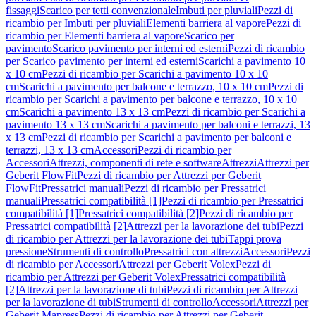
fissaggi
Scarico per tetti convenzionale
Imbuti per pluviali
Pezzi di
ricambio per Imbuti per pluviali
Elementi barriera al vapore
Pezzi di
ricambio per Elementi barriera al vapore
Scarico per
pavimento
Scarico pavimento per interni ed esterni
Pezzi di ricambio
per Scarico pavimento per interni ed esterni
Scarichi a pavimento 10
x 10 cm
Pezzi di ricambio per Scarichi a pavimento 10 x 10
cm
Scarichi a pavimento per balcone e terrazzo, 10 x 10 cm
Pezzi di
ricambio per Scarichi a pavimento per balcone e terrazzo, 10 x 10
cm
Scarichi a pavimento 13 x 13 cm
Pezzi di ricambio per Scarichi a
pavimento 13 x 13 cm
Scarichi a pavimento per balconi e terrazzi, 13
x 13 cm
Pezzi di ricambio per Scarichi a pavimento per balconi e
terrazzi, 13 x 13 cm
Accessori
Pezzi di ricambio per
Accessori
Attrezzi, componenti di rete e software
Attrezzi
Attrezzi per
Geberit FlowFit
Pezzi di ricambio per Attrezzi per Geberit
FlowFit
Pressatrici manuali
Pezzi di ricambio per Pressatrici
manuali
Pressatrici compatibilità [1]
Pezzi di ricambio per Pressatrici
compatibilità [1]
Pressatrici compatibilità [2]
Pezzi di ricambio per
Pressatrici compatibilità [2]
Attrezzi per la lavorazione dei tubi
Pezzi
di ricambio per Attrezzi per la lavorazione dei tubi
Tappi prova
pressione
Strumenti di controllo
Pressatrici con attrezzi
Accessori
Pezzi
di ricambio per Accessori
Attrezzi per Geberit Volex
Pezzi di
ricambio per Attrezzi per Geberit Volex
Pressatrici compatibilità
[2]
Attrezzi per la lavorazione di tubi
Pezzi di ricambio per Attrezzi
per la lavorazione di tubi
Strumenti di controllo
Accessori
Attrezzi per
Geberit Mapress
Pezzi di ricambio per Attrezzi per Geberit