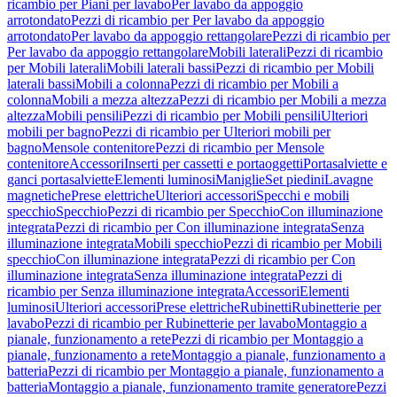
ricambio per Piani per lavabo
Per lavabo da appoggio
arrotondato
Pezzi di ricambio per Per lavabo da appoggio
arrotondato
Per lavabo da appoggio rettangolare
Pezzi di ricambio per
Per lavabo da appoggio rettangolare
Mobili laterali
Pezzi di ricambio
per Mobili laterali
Mobili laterali bassi
Pezzi di ricambio per Mobili
laterali bassi
Mobili a colonna
Pezzi di ricambio per Mobili a
colonna
Mobili a mezza altezza
Pezzi di ricambio per Mobili a mezza
altezza
Mobili pensili
Pezzi di ricambio per Mobili pensili
Ulteriori
mobili per bagno
Pezzi di ricambio per Ulteriori mobili per
bagno
Mensole contenitore
Pezzi di ricambio per Mensole
contenitore
Accessori
Inserti per cassetti e portaoggetti
Portasalviette e
ganci portasalviette
Elementi luminosi
Maniglie
Set piedini
Lavagne
magnetiche
Prese elettriche
Ulteriori accessori
Specchi e mobili
specchio
Specchio
Pezzi di ricambio per Specchio
Con illuminazione
integrata
Pezzi di ricambio per Con illuminazione integrata
Senza
illuminazione integrata
Mobili specchio
Pezzi di ricambio per Mobili
specchio
Con illuminazione integrata
Pezzi di ricambio per Con
illuminazione integrata
Senza illuminazione integrata
Pezzi di
ricambio per Senza illuminazione integrata
Accessori
Elementi
luminosi
Ulteriori accessori
Prese elettriche
Rubinetti
Rubinetterie per
lavabo
Pezzi di ricambio per Rubinetterie per lavabo
Montaggio a
pianale, funzionamento a rete
Pezzi di ricambio per Montaggio a
pianale, funzionamento a rete
Montaggio a pianale, funzionamento a
batteria
Pezzi di ricambio per Montaggio a pianale, funzionamento a
batteria
Montaggio a pianale, funzionamento tramite generatore
Pezzi