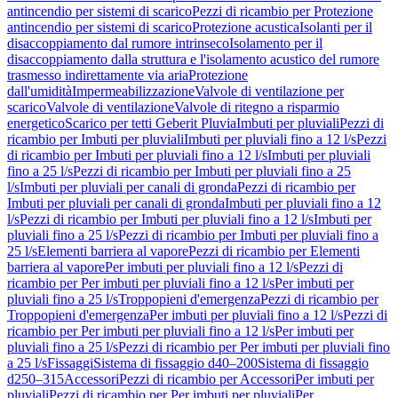
antincendio per sistemi di scarico
Pezzi di ricambio per Protezione
antincendio per sistemi di scarico
Protezione acustica
Isolanti per il
disaccoppiamento dal rumore intrinseco
Isolamento per il
disaccoppiamento dalla struttura e l'isolamento acustico del rumore
trasmesso indirettamente via aria
Protezione
dall'umidità
Impermeabilizzazione
Valvole di ventilazione per
scarico
Valvole di ventilazione
Valvole di ritegno a risparmio
energetico
Scarico per tetti Geberit Pluvia
Imbuti per pluviali
Pezzi di
ricambio per Imbuti per pluviali
Imbuti per pluviali fino a 12 l/s
Pezzi
di ricambio per Imbuti per pluviali fino a 12 l/s
Imbuti per pluviali
fino a 25 l/s
Pezzi di ricambio per Imbuti per pluviali fino a 25
l/s
Imbuti per pluviali per canali di gronda
Pezzi di ricambio per
Imbuti per pluviali per canali di gronda
Imbuti per pluviali fino a 12
l/s
Pezzi di ricambio per Imbuti per pluviali fino a 12 l/s
Imbuti per
pluviali fino a 25 l/s
Pezzi di ricambio per Imbuti per pluviali fino a
25 l/s
Elementi barriera al vapore
Pezzi di ricambio per Elementi
barriera al vapore
Per imbuti per pluviali fino a 12 l/s
Pezzi di
ricambio per Per imbuti per pluviali fino a 12 l/s
Per imbuti per
pluviali fino a 25 l/s
Troppopieni d'emergenza
Pezzi di ricambio per
Troppopieni d'emergenza
Per imbuti per pluviali fino a 12 l/s
Pezzi di
ricambio per Per imbuti per pluviali fino a 12 l/s
Per imbuti per
pluviali fino a 25 l/s
Pezzi di ricambio per Per imbuti per pluviali fino
a 25 l/s
Fissaggi
Sistema di fissaggio d40–200
Sistema di fissaggio
d250–315
Accessori
Pezzi di ricambio per Accessori
Per imbuti per
pluviali
Pezzi di ricambio per Per imbuti per pluviali
Per