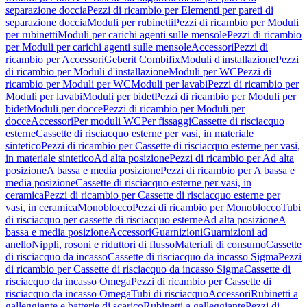
separazione doccia
Pezzi di ricambio per Elementi per pareti di
separazione doccia
Moduli per rubinetti
Pezzi di ricambio per Moduli
per rubinetti
Moduli per carichi agenti sulle mensole
Pezzi di ricambio
per Moduli per carichi agenti sulle mensole
Accessori
Pezzi di
ricambio per Accessori
Geberit Combifix
Moduli d'installazione
Pezzi
di ricambio per Moduli d'installazione
Moduli per WC
Pezzi di
ricambio per Moduli per WC
Moduli per lavabi
Pezzi di ricambio per
Moduli per lavabi
Moduli per bidet
Pezzi di ricambio per Moduli per
bidet
Moduli per docce
Pezzi di ricambio per Moduli per
docce
Accessori
Per moduli WC
Per fissaggi
Cassette di risciacquo
esterne
Cassette di risciacquo esterne per vasi, in materiale
sintetico
Pezzi di ricambio per Cassette di risciacquo esterne per vasi,
in materiale sintetico
Ad alta posizione
Pezzi di ricambio per Ad alta
posizione
A bassa e media posizione
Pezzi di ricambio per A bassa e
media posizione
Cassette di risciacquo esterne per vasi, in
ceramica
Pezzi di ricambio per Cassette di risciacquo esterne per
vasi, in ceramica
Monoblocco
Pezzi di ricambio per Monoblocco
Tubi
di risciacquo per cassette di risciacquo esterne
Ad alta posizione
A
bassa e media posizione
Accessori
Guarnizioni
Guarnizioni ad
anello
Nippli, rosoni e riduttori di flusso
Materiali di consumo
Cassette
di risciacquo da incasso
Cassette di risciacquo da incasso Sigma
Pezzi
di ricambio per Cassette di risciacquo da incasso Sigma
Cassette di
risciacquo da incasso Omega
Pezzi di ricambio per Cassette di
risciacquo da incasso Omega
Tubi di risciacquo
Accessori
Rubinetti a
galleggiante e batterie di scarico
Rubinetti a galleggiante
Pezzi di