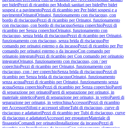
per bidet
Pezzi di ricambio per Moduli sanitari per bidet
Per bidet
sospesi e a pavimento
Pezzi di ricambio per Per bidet sospesi e a
pavimento
Orinatoi
Orinatoi, funzionamento con risciacquo, con
bordo di risciacquo
Pezzi di ricambio per Orinatoi, funzionamento
con risciacquo, con bordo di risciacquo
Senza coperchio
Pezzi di
ricambio per Senza coperchio
Orinatoi, funzionamento con
risciacquo, senza brida di risciacquo
Pezzi di ricambio per Orinatoi,
funzionamento con risciacquo, senza brida di risciacquo
Per
comando per orinatoi esterno o da incasso
Pezzi di ricambio per Per
comando per orinatoi esterno o da incasso
Con comando per
orinatoio integrato
Pezzi di ricambio per Con comando per orinatoio
integrato
Orinatoi, funzionamento con risciacquo, con / per
coperchio
Pezzi di ricambio per Orinatoi, funzionamento con
risciacquo, con / per coperchio
Senza brida di risciacquo
Pezzi di
ricambio per Senza brida di risciacquo
Orinatoi, funzionamento
senza acqua
Pezzi di ricambio per Orinatoi, funzionamento senza
acqua
Senza coperchio
Pezzi di ricambio per Senza coperchio
Pareti
di separazione per orinatoi
Pareti di separazione per orinatoi, in
materiale sintetico
Pareti di separazione per orinatoi, in vetro
Pareti di
separazione per orinatoi, in vetrochina
Accessori
Pezzi di ricambio
per Accessori
Sifoni e accessori sifone
Tubi di risciacquo, curve di
risciacquo e adattatori
Pezzi di ricambio per Tubi di risciacquo, curve
di risciacquo e adattatori
Accessori per erogatore
Materiale di
fissaggio
Comandi per orinatoi
Installazione da incasso
Pezzi di