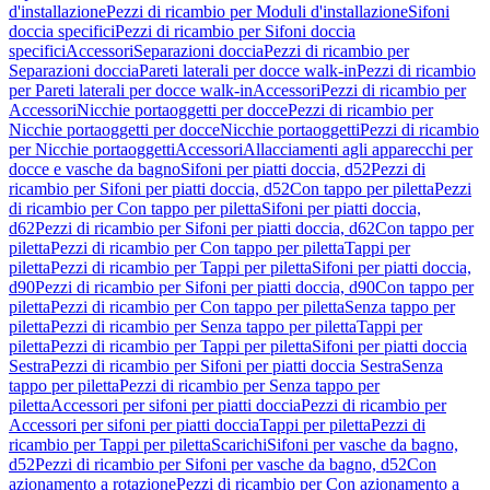
d'installazione
Pezzi di ricambio per Moduli d'installazione
Sifoni
doccia specifici
Pezzi di ricambio per Sifoni doccia
specifici
Accessori
Separazioni doccia
Pezzi di ricambio per
Separazioni doccia
Pareti laterali per docce walk-in
Pezzi di ricambio
per Pareti laterali per docce walk-in
Accessori
Pezzi di ricambio per
Accessori
Nicchie portaoggetti per docce
Pezzi di ricambio per
Nicchie portaoggetti per docce
Nicchie portaoggetti
Pezzi di ricambio
per Nicchie portaoggetti
Accessori
Allacciamenti agli apparecchi per
docce e vasche da bagno
Sifoni per piatti doccia, d52
Pezzi di
ricambio per Sifoni per piatti doccia, d52
Con tappo per piletta
Pezzi
di ricambio per Con tappo per piletta
Sifoni per piatti doccia,
d62
Pezzi di ricambio per Sifoni per piatti doccia, d62
Con tappo per
piletta
Pezzi di ricambio per Con tappo per piletta
Tappi per
piletta
Pezzi di ricambio per Tappi per piletta
Sifoni per piatti doccia,
d90
Pezzi di ricambio per Sifoni per piatti doccia, d90
Con tappo per
piletta
Pezzi di ricambio per Con tappo per piletta
Senza tappo per
piletta
Pezzi di ricambio per Senza tappo per piletta
Tappi per
piletta
Pezzi di ricambio per Tappi per piletta
Sifoni per piatti doccia
Sestra
Pezzi di ricambio per Sifoni per piatti doccia Sestra
Senza
tappo per piletta
Pezzi di ricambio per Senza tappo per
piletta
Accessori per sifoni per piatti doccia
Pezzi di ricambio per
Accessori per sifoni per piatti doccia
Tappi per piletta
Pezzi di
ricambio per Tappi per piletta
Scarichi
Sifoni per vasche da bagno,
d52
Pezzi di ricambio per Sifoni per vasche da bagno, d52
Con
azionamento a rotazione
Pezzi di ricambio per Con azionamento a