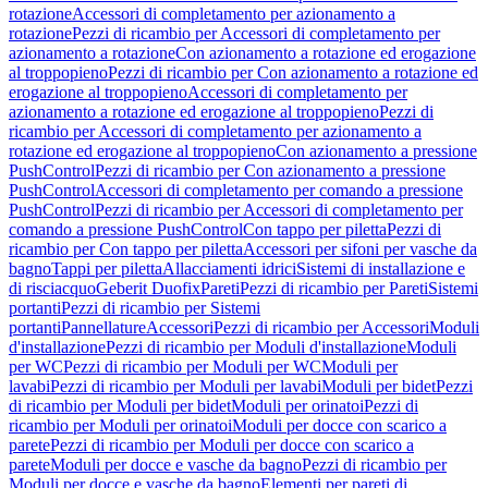
rotazione
Accessori di completamento per azionamento a
rotazione
Pezzi di ricambio per Accessori di completamento per
azionamento a rotazione
Con azionamento a rotazione ed erogazione
al troppopieno
Pezzi di ricambio per Con azionamento a rotazione ed
erogazione al troppopieno
Accessori di completamento per
azionamento a rotazione ed erogazione al troppopieno
Pezzi di
ricambio per Accessori di completamento per azionamento a
rotazione ed erogazione al troppopieno
Con azionamento a pressione
PushControl
Pezzi di ricambio per Con azionamento a pressione
PushControl
Accessori di completamento per comando a pressione
PushControl
Pezzi di ricambio per Accessori di completamento per
comando a pressione PushControl
Con tappo per piletta
Pezzi di
ricambio per Con tappo per piletta
Accessori per sifoni per vasche da
bagno
Tappi per piletta
Allacciamenti idrici
Sistemi di installazione e
di risciacquo
Geberit Duofix
Pareti
Pezzi di ricambio per Pareti
Sistemi
portanti
Pezzi di ricambio per Sistemi
portanti
Pannellature
Accessori
Pezzi di ricambio per Accessori
Moduli
d'installazione
Pezzi di ricambio per Moduli d'installazione
Moduli
per WC
Pezzi di ricambio per Moduli per WC
Moduli per
lavabi
Pezzi di ricambio per Moduli per lavabi
Moduli per bidet
Pezzi
di ricambio per Moduli per bidet
Moduli per orinatoi
Pezzi di
ricambio per Moduli per orinatoi
Moduli per docce con scarico a
parete
Pezzi di ricambio per Moduli per docce con scarico a
parete
Moduli per docce e vasche da bagno
Pezzi di ricambio per
Moduli per docce e vasche da bagno
Elementi per pareti di