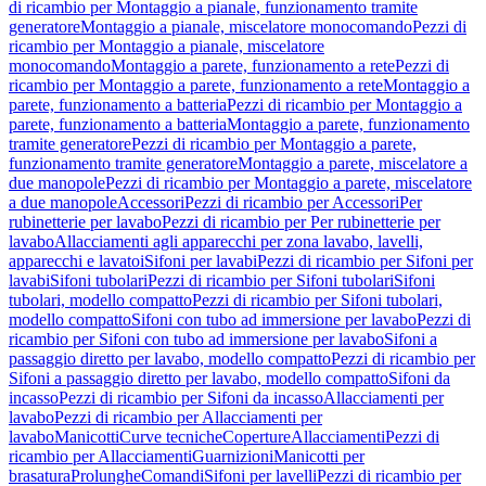
di ricambio per Montaggio a pianale, funzionamento tramite
generatore
Montaggio a pianale, miscelatore monocomando
Pezzi di
ricambio per Montaggio a pianale, miscelatore
monocomando
Montaggio a parete, funzionamento a rete
Pezzi di
ricambio per Montaggio a parete, funzionamento a rete
Montaggio a
parete, funzionamento a batteria
Pezzi di ricambio per Montaggio a
parete, funzionamento a batteria
Montaggio a parete, funzionamento
tramite generatore
Pezzi di ricambio per Montaggio a parete,
funzionamento tramite generatore
Montaggio a parete, miscelatore a
due manopole
Pezzi di ricambio per Montaggio a parete, miscelatore
a due manopole
Accessori
Pezzi di ricambio per Accessori
Per
rubinetterie per lavabo
Pezzi di ricambio per Per rubinetterie per
lavabo
Allacciamenti agli apparecchi per zona lavabo, lavelli,
apparecchi e lavatoi
Sifoni per lavabi
Pezzi di ricambio per Sifoni per
lavabi
Sifoni tubolari
Pezzi di ricambio per Sifoni tubolari
Sifoni
tubolari, modello compatto
Pezzi di ricambio per Sifoni tubolari,
modello compatto
Sifoni con tubo ad immersione per lavabo
Pezzi di
ricambio per Sifoni con tubo ad immersione per lavabo
Sifoni a
passaggio diretto per lavabo, modello compatto
Pezzi di ricambio per
Sifoni a passaggio diretto per lavabo, modello compatto
Sifoni da
incasso
Pezzi di ricambio per Sifoni da incasso
Allacciamenti per
lavabo
Pezzi di ricambio per Allacciamenti per
lavabo
Manicotti
Curve tecniche
Coperture
Allacciamenti
Pezzi di
ricambio per Allacciamenti
Guarnizioni
Manicotti per
brasatura
Prolunghe
Comandi
Sifoni per lavelli
Pezzi di ricambio per