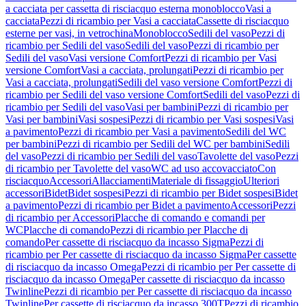
a cacciata per cassetta di risciacquo esterna monoblocco
Vasi a
cacciata
Pezzi di ricambio per Vasi a cacciata
Cassette di risciacquo
esterne per vasi, in vetrochina
Monoblocco
Sedili del vaso
Pezzi di
ricambio per Sedili del vaso
Sedili del vaso
Pezzi di ricambio per
Sedili del vaso
Vasi versione Comfort
Pezzi di ricambio per Vasi
versione Comfort
Vasi a cacciata, prolungati
Pezzi di ricambio per
Vasi a cacciata, prolungati
Sedili del vaso versione Comfort
Pezzi di
ricambio per Sedili del vaso versione Comfort
Sedili del vaso
Pezzi di
ricambio per Sedili del vaso
Vasi per bambini
Pezzi di ricambio per
Vasi per bambini
Vasi sospesi
Pezzi di ricambio per Vasi sospesi
Vasi
a pavimento
Pezzi di ricambio per Vasi a pavimento
Sedili del WC
per bambini
Pezzi di ricambio per Sedili del WC per bambini
Sedili
del vaso
Pezzi di ricambio per Sedili del vaso
Tavolette del vaso
Pezzi
di ricambio per Tavolette del vaso
WC ad uso accovacciato
Con
risciacquo
Accessori
Allacciamenti
Materiale di fissaggio
Ulteriori
accessori
Bidet
Bidet sospesi
Pezzi di ricambio per Bidet sospesi
Bidet
a pavimento
Pezzi di ricambio per Bidet a pavimento
Accessori
Pezzi
di ricambio per Accessori
Placche di comando e comandi per
WC
Placche di comando
Pezzi di ricambio per Placche di
comando
Per cassette di risciacquo da incasso Sigma
Pezzi di
ricambio per Per cassette di risciacquo da incasso Sigma
Per cassette
di risciacquo da incasso Omega
Pezzi di ricambio per Per cassette di
risciacquo da incasso Omega
Per cassette di risciacquo da incasso
Twinline
Pezzi di ricambio per Per cassette di risciacquo da incasso
Twinline
Per cassette di risciacquo da incasso 300T
Pezzi di ricambio