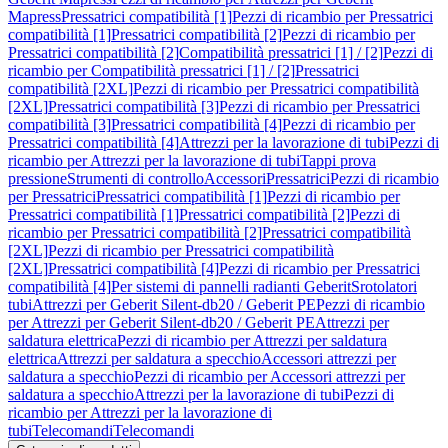
Mapress
Pressatrici compatibilità [1]
Pezzi di ricambio per Pressatrici
compatibilità [1]
Pressatrici compatibilità [2]
Pezzi di ricambio per
Pressatrici compatibilità [2]
Compatibilità pressatrici [1] / [2]
Pezzi di
ricambio per Compatibilità pressatrici [1] / [2]
Pressatrici
compatibilità [2XL]
Pezzi di ricambio per Pressatrici compatibilità
[2XL]
Pressatrici compatibilità [3]
Pezzi di ricambio per Pressatrici
compatibilità [3]
Pressatrici compatibilità [4]
Pezzi di ricambio per
Pressatrici compatibilità [4]
Attrezzi per la lavorazione di tubi
Pezzi di
ricambio per Attrezzi per la lavorazione di tubi
Tappi prova
pressione
Strumenti di controllo
Accessori
Pressatrici
Pezzi di ricambio
per Pressatrici
Pressatrici compatibilità [1]
Pezzi di ricambio per
Pressatrici compatibilità [1]
Pressatrici compatibilità [2]
Pezzi di
ricambio per Pressatrici compatibilità [2]
Pressatrici compatibilità
[2XL]
Pezzi di ricambio per Pressatrici compatibilità
[2XL]
Pressatrici compatibilità [4]
Pezzi di ricambio per Pressatrici
compatibilità [4]
Per sistemi di pannelli radianti Geberit
Srotolatori
tubi
Attrezzi per Geberit Silent-db20 / Geberit PE
Pezzi di ricambio
per Attrezzi per Geberit Silent-db20 / Geberit PE
Attrezzi per
saldatura elettrica
Pezzi di ricambio per Attrezzi per saldatura
elettrica
Attrezzi per saldatura a specchio
Accessori attrezzi per
saldatura a specchio
Pezzi di ricambio per Accessori attrezzi per
saldatura a specchio
Attrezzi per la lavorazione di tubi
Pezzi di
ricambio per Attrezzi per la lavorazione di
tubi
Telecomandi
Telecomandi