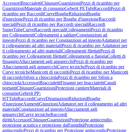
Accessori
Braccialetti
Chiusure
Guarnizioni
Pezzi di ricambio per
Guarnizioni
Materiale di consumo
Geberit PE
Tubi
Raccordi
Pezzi di
ricambio per Raccordi
Curve
Braghe
Riduzioni
Braghe
d'ispezione
Pezzi di ricambio per Braghe d'ispezione
Raccordi
speciali
Pezzi di ricambio per Raccordi speciali
Raccordi
SuperTube
Curve
Raccordi speciali
Collegamenti
Pezzi di ricambio
per Collegamenti
Collegamenti a saldare
Congiunzioni ad
innesto
Pezzi di ricambio per Congiunzioni ad innesto
Adattatori per
il collegamento ad altri materiali
Pezzi di ricambio per Adattatori per
il collegamento ad altri materiali
Collegamenti filettati
Pezzi di
ricambio per Collegamenti filettati
Collegamenti a flangia
Colletti di
fissaggio
Allacciamenti agli apparecchi
Pezzi di ricambio per
Allacciamenti agli apparecchi
Curve tecniche
Pezzi di ricambio per
Curve tecniche
Manicotti di raccordo
Pezzi di ricambio per Manicotti
di raccordo
Sifoni a chiocciola
Pezzi di ricambio per Sifoni a
chiocciola
Accessori
Braccialetti
Fissaggi per braccialetti
Canali
portanti
Chiusure
Guarnizioni
Protezioni cantiere
Materiali di
consumo
Geberit PP-
HT
Tubi
Raccordi
Curve
Diramazioni
Riduzioni
Braghe
d'ispezione
Aumenti
Giunzioni
Adattatori per il collegamento ad altri
materiali
Congiunzioni ad innesto
Allacciamenti agli
apparecchi
Curve tecniche
Raccordi
diritti
Accessori
Chiusure
Guarnizioni
Protezione antincendio,
protezione acustica e protezione dall'umidità
Protezione
antincendio
Pezzi di ricambio per Protezione antincendio
Protezione