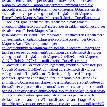
riscaldamento
Chiusure per riscaldamento
Accessori per Geberit
Mapress Acciaio al Carbonio
Impermeabilizzazioni per tubi e
raccordi
Fissaggi per tubi
Fissaggi per collegamenti
Guarnizioni del
sistema
Kit di viti per collegamenti a flangia
Geberit Mapress
Rame
Geberit Mapress Rame
Manicotti
Riduzioni
Curve
Raccordi a
T
Croci a 90 gradi
Adattatori fissi
Adattatori e collegamenti,
smontabili
Chiusure
Raccordi
Raccordi per riscaldamento
Chiusure per
riscaldamento
Geberit Mapress Rame,
gas
Manicotti
Riduzioni
Curve
Raccordi a T
Adattatori fissi
Adattatori e
collegamenti, smontabili
Chiusure
Raccordi
Accessori per Geberit
Mapress Rame
Disaccoppiamenti per
collegamenti
Impermeabilizzazioni per tubi e raccordi
Fissaggi per
tubi
Fissaggi per collegamenti
Guarnizioni del sistema
Kit di viti per
collegamenti a flangia
Geberit Mapress CuNiFe
Geberit Mapress
CuNiFe
Tubi 2.1972
Manicotti
Riduzioni
Curve
Raccordi a
T
Adattatori fissi
Adattatori e collegamenti, smontabili
Accessori per
Geberit Mapress CuNiFe
Guarnizioni del sistema
Kit di viti per
collegamenti a flangia
Sistema Geberit per l’Igiene dell’acqua
potabile
Dispositivi antiristagno
Pezzi di ricambio per Dispositivi
antiristagno
Accessori per dispositivi antiristagno
Sensori
Riduttore di
flusso
Cover e placche di copertura
Cassette di risciacquo e comandi
per WC con dispositivo antiristagno
Cassette di risciacquo da incasso
con dispositivo antiristagno integrato
Accessori per cassette di
risciacquo e comandi per WC con dispositivo antiristagno
Pezzi di
ricambio per Accessori per cassette di risciacquo e comandi per WC