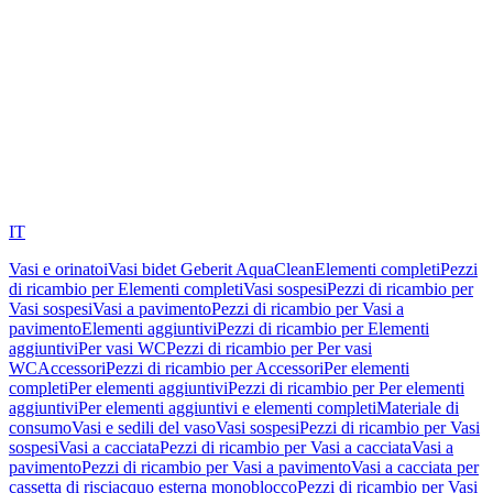
IT
Vasi e orinatoi
Vasi bidet Geberit AquaClean
Elementi completi
Pezzi
di ricambio per Elementi completi
Vasi sospesi
Pezzi di ricambio per
Vasi sospesi
Vasi a pavimento
Pezzi di ricambio per Vasi a
pavimento
Elementi aggiuntivi
Pezzi di ricambio per Elementi
aggiuntivi
Per vasi WC
Pezzi di ricambio per Per vasi
WC
Accessori
Pezzi di ricambio per Accessori
Per elementi
completi
Per elementi aggiuntivi
Pezzi di ricambio per Per elementi
aggiuntivi
Per elementi aggiuntivi e elementi completi
Materiale di
consumo
Vasi e sedili del vaso
Vasi sospesi
Pezzi di ricambio per Vasi
sospesi
Vasi a cacciata
Pezzi di ricambio per Vasi a cacciata
Vasi a
pavimento
Pezzi di ricambio per Vasi a pavimento
Vasi a cacciata per
cassetta di risciacquo esterna monoblocco
Pezzi di ricambio per Vasi