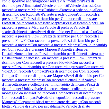
con dispositivo antiristagno
Sensori
Cavi
Alimentatori
Pezzi di
ricambio per Alimentatori
Valvole e rubinetti
Valvole d'arresto
Con
raccordi a pressare Mapress
Rubinetti d'arresto a sede obliqua
Pezzi
di ricambio per Rubinetti d'arresto a sede obliqua
Con raccordi a
pressare FlowFit
Pezzi di ricambio per Con raccordi a pressare
FlowFit
Con raccordi a pressare Mapress
Pezzi di ricambio per Con
raccordi a pressare Mapress
Valvole di prelievo
Valvole di
scarico
Rubinetti a sfera
Pezzi di ricambio per Rubinetti a sfera
Con
raccordi a pressare FlowFit
Pezzi di ricambio per Con raccordi a
pressare FlowFit
Con raccordi a pressare
Pezzi di ricambio per Con
raccordi a pressare
Con raccordi a pressare Mapress
Pezzi di ricambio
per Con raccordi a pressare Mapress
Rubinetti a sfera per
l'installazione da incasso
Pezzi di ricambio per Rubinetti a sfera per
l'installazione da incasso
Con raccordi a pressare FlowFit
Pezzi di
ricambio per Con raccordi a pressare FlowFit
Con raccordi a
pressare
Pezzi di ricambio per Con raccordi a pressare
Con raccordi
Volex
Con raccordi Compact
Pezzi di ricambio per Con raccordi
Compact
Con raccordi a pressare Mapress
Pezzi di ricambio per Con
raccordi a pressare Mapress
Con raccordi filettati
Unità valvole
d'intercettazione e collettori per il montaggio da incasso
Pezzi di
ricambio per Unità valvole d'intercettazione e collettori per il
montaggio da incasso
Con raccordi Compact
Pezzi di ricambio per
Con raccordi Compact
Valvole di ritegno
Con raccordi a pressare
Mapress
Collegamenti idrici per contatore dell'acqua
Con raccordi
filettati
Valvole di sfiato per riscaldamento
Valvole di sfiato