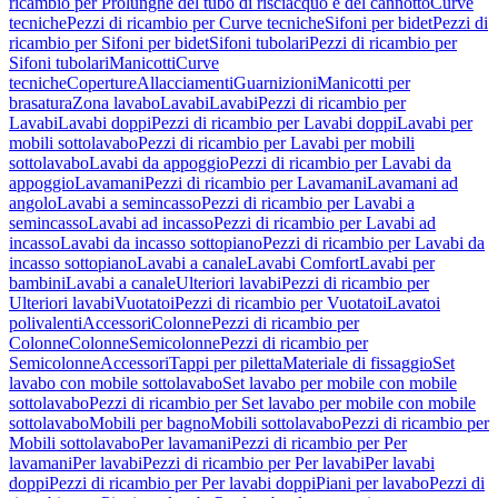
ricambio per Prolunghe del tubo di risciacquo e del cannotto
Curve
tecniche
Pezzi di ricambio per Curve tecniche
Sifoni per bidet
Pezzi di
ricambio per Sifoni per bidet
Sifoni tubolari
Pezzi di ricambio per
Sifoni tubolari
Manicotti
Curve
tecniche
Coperture
Allacciamenti
Guarnizioni
Manicotti per
brasatura
Zona lavabo
Lavabi
Lavabi
Pezzi di ricambio per
Lavabi
Lavabi doppi
Pezzi di ricambio per Lavabi doppi
Lavabi per
mobili sottolavabo
Pezzi di ricambio per Lavabi per mobili
sottolavabo
Lavabi da appoggio
Pezzi di ricambio per Lavabi da
appoggio
Lavamani
Pezzi di ricambio per Lavamani
Lavamani ad
angolo
Lavabi a semincasso
Pezzi di ricambio per Lavabi a
semincasso
Lavabi ad incasso
Pezzi di ricambio per Lavabi ad
incasso
Lavabi da incasso sottopiano
Pezzi di ricambio per Lavabi da
incasso sottopiano
Lavabi a canale
Lavabi Comfort
Lavabi per
bambini
Lavabi a canale
Ulteriori lavabi
Pezzi di ricambio per
Ulteriori lavabi
Vuotatoi
Pezzi di ricambio per Vuotatoi
Lavatoi
polivalenti
Accessori
Colonne
Pezzi di ricambio per
Colonne
Colonne
Semicolonne
Pezzi di ricambio per
Semicolonne
Accessori
Tappi per piletta
Materiale di fissaggio
Set
lavabo con mobile sottolavabo
Set lavabo per mobile con mobile
sottolavabo
Pezzi di ricambio per Set lavabo per mobile con mobile
sottolavabo
Mobili per bagno
Mobili sottolavabo
Pezzi di ricambio per
Mobili sottolavabo
Per lavamani
Pezzi di ricambio per Per
lavamani
Per lavabi
Pezzi di ricambio per Per lavabi
Per lavabi
doppi
Pezzi di ricambio per Per lavabi doppi
Piani per lavabo
Pezzi di