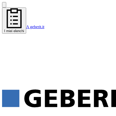
A geberit.it
I miei elenchi