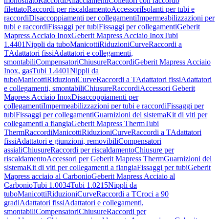
monostrato
Raccordi
Allacciamenti
Collettori con raccordo
filettato
Raccordi per riscaldamento
Accessori
Isolanti per tubi e
raccordi
Disaccoppiamenti per collegamenti
Impermeabilizzazioni per
tubi e raccordi
Fissaggi per tubi
Fissaggi per collegamenti
Geberit
Mapress Acciaio Inox
Geberit Mapress Acciaio Inox
Tubi
1.4401
Nippli da tubo
Manicotti
Riduzioni
Curve
Raccordi a
T
Adattatori fissi
Adattatori e collegamenti,
smontabili
Compensatori
Chiusure
Raccordi
Geberit Mapress Acciaio
Inox, gas
Tubi 1.4401
Nippli da
tubo
Manicotti
Riduzioni
Curve
Raccordi a T
Adattatori fissi
Adattatori
e collegamenti, smontabili
Chiusure
Raccordi
Accessori Geberit
Mapress Acciaio Inox
Disaccoppiamenti per
collegamenti
Impermeabilizzazioni per tubi e raccordi
Fissaggi per
tubi
Fissaggi per collegamenti
Guarnizioni del sistema
Kit di viti per
collegamenti a flangia
Geberit Mapress Therm
Tubi
Therm
Raccordi
Manicotti
Riduzioni
Curve
Raccordi a T
Adattatori
fissi
Adattatori e giunzioni, removibili
Compensatori
assiali
Chiusure
Raccordi per riscaldamento
Chiusure per
riscaldamento
Accessori per Geberit Mapress Therm
Guarnizioni del
sistema
Kit di viti per collegamenti a flangia
Fissaggi per tubi
Geberit
Mapress acciaio al Carbonio
Geberit Mapress Acciaio al
Carbonio
Tubi 1.0034
Tubi 1.0215
Nippli da
tubo
Manicotti
Riduzioni
Curve
Raccordi a T
Croci a 90
gradi
Adattatori fissi
Adattatori e collegamenti,
smontabili
Compensatori
Chiusure
Raccordi per