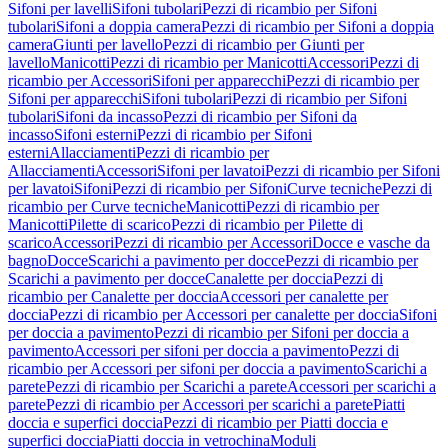
Sifoni per lavelli
Sifoni tubolari
Pezzi di ricambio per Sifoni
tubolari
Sifoni a doppia camera
Pezzi di ricambio per Sifoni a doppia
camera
Giunti per lavello
Pezzi di ricambio per Giunti per
lavello
Manicotti
Pezzi di ricambio per Manicotti
Accessori
Pezzi di
ricambio per Accessori
Sifoni per apparecchi
Pezzi di ricambio per
Sifoni per apparecchi
Sifoni tubolari
Pezzi di ricambio per Sifoni
tubolari
Sifoni da incasso
Pezzi di ricambio per Sifoni da
incasso
Sifoni esterni
Pezzi di ricambio per Sifoni
esterni
Allacciamenti
Pezzi di ricambio per
Allacciamenti
Accessori
Sifoni per lavatoi
Pezzi di ricambio per Sifoni
per lavatoi
Sifoni
Pezzi di ricambio per Sifoni
Curve tecniche
Pezzi di
ricambio per Curve tecniche
Manicotti
Pezzi di ricambio per
Manicotti
Pilette di scarico
Pezzi di ricambio per Pilette di
scarico
Accessori
Pezzi di ricambio per Accessori
Docce e vasche da
bagno
Docce
Scarichi a pavimento per docce
Pezzi di ricambio per
Scarichi a pavimento per docce
Canalette per doccia
Pezzi di
ricambio per Canalette per doccia
Accessori per canalette per
doccia
Pezzi di ricambio per Accessori per canalette per doccia
Sifoni
per doccia a pavimento
Pezzi di ricambio per Sifoni per doccia a
pavimento
Accessori per sifoni per doccia a pavimento
Pezzi di
ricambio per Accessori per sifoni per doccia a pavimento
Scarichi a
parete
Pezzi di ricambio per Scarichi a parete
Accessori per scarichi a
parete
Pezzi di ricambio per Accessori per scarichi a parete
Piatti
doccia e superfici doccia
Pezzi di ricambio per Piatti doccia e
superfici doccia
Piatti doccia in vetrochina
Moduli