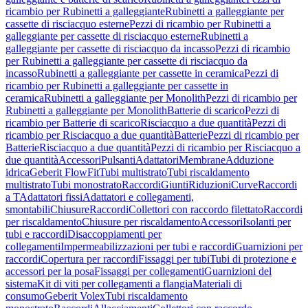
ricambio per Rubinetti a galleggiante
Rubinetti a galleggiante per
cassette di risciacquo esterne
Pezzi di ricambio per Rubinetti a
galleggiante per cassette di risciacquo esterne
Rubinetti a
galleggiante per cassette di risciacquo da incasso
Pezzi di ricambio
per Rubinetti a galleggiante per cassette di risciacquo da
incasso
Rubinetti a galleggiante per cassette in ceramica
Pezzi di
ricambio per Rubinetti a galleggiante per cassette in
ceramica
Rubinetti a galleggiante per Monolith
Pezzi di ricambio per
Rubinetti a galleggiante per Monolith
Batterie di scarico
Pezzi di
ricambio per Batterie di scarico
Risciacquo a due quantità
Pezzi di
ricambio per Risciacquo a due quantità
Batterie
Pezzi di ricambio per
Batterie
Risciacquo a due quantità
Pezzi di ricambio per Risciacquo a
due quantità
Accessori
Pulsanti
Adattatori
Membrane
Adduzione
idrica
Geberit FlowFit
Tubi multistrato
Tubi riscaldamento
multistrato
Tubi monostrato
Raccordi
Giunti
Riduzioni
Curve
Raccordi
a T
Adattatori fissi
Adattatori e collegamenti,
smontabili
Chiusure
Raccordi
Collettori con raccordo filettato
Raccordi
per riscaldamento
Chiusure per riscaldamento
Accessori
Isolanti per
tubi e raccordi
Disaccoppiamenti per
collegamenti
Impermeabilizzazioni per tubi e raccordi
Guarnizioni per
raccordi
Copertura per raccordi
Fissaggi per tubi
Tubi di protezione e
accessori per la posa
Fissaggi per collegamenti
Guarnizioni del
sistema
Kit di viti per collegamenti a flangia
Materiali di
consumo
Geberit Volex
Tubi riscaldamento