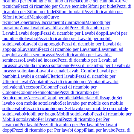
ricambio per Prolunghe del tubo di risciacquo e del cannotto
Curve
tecniche
Pezzi di ricambio per Curve tecniche
Sifoni per bidet
Pezzi di
ricambio per Sifoni per bidet
Sifoni tubolari
Pezzi di ricambio per
Sifoni tubolari
Manicotti
Curve
tecniche
Coperture
Allacciamenti
Guarnizioni
Manicotti per
brasatura
Zona lavabo
Lavabi
Lavabi
Pezzi di ricambio per
Lavabi
Lavabi doppi
Pezzi di ricambio per Lavabi doppi
Lavabi per
mobili sottolavabo
Pezzi di ricambio per Lavabi per mobili
sottolavabo
Lavabi da appoggio
Pezzi di ricambio per Lavabi da
appoggio
Lavamani
Pezzi di ricambio per Lavamani
Lavamani ad
angolo
Lavabi a semincasso
Pezzi di ricambio per Lavabi a
semincasso
Lavabi ad incasso
Pezzi di ricambio per Lavabi ad
incasso
Lavabi da incasso sottopiano
Pezzi di ricambio per Lavabi da
incasso sottopiano
Lavabi a canale
Lavabi Comfort
Lavabi per
bambini
Lavabi a canale
Ulteriori lavabi
Pezzi di ricambio per
Ulteriori lavabi
Vuotatoi
Pezzi di ricambio per Vuotatoi
Lavatoi
polivalenti
Accessori
Colonne
Pezzi di ricambio per
Colonne
Colonne
Semicolonne
Pezzi di ricambio per
Semicolonne
Accessori
Tappi per piletta
Materiale di fissaggio
Set
lavabo con mobile sottolavabo
Set lavabo per mobile con mobile
sottolavabo
Pezzi di ricambio per Set lavabo per mobile con mobile
sottolavabo
Mobili per bagno
Mobili sottolavabo
Pezzi di ricambio per
Mobili sottolavabo
Per lavamani
Pezzi di ricambio per Per
lavamani
Per lavabi
Pezzi di ricambio per Per lavabi
Per lavabi
doppi
Pezzi di ricambio per Per lavabi doppi
Piani per lavabo
Pezzi di