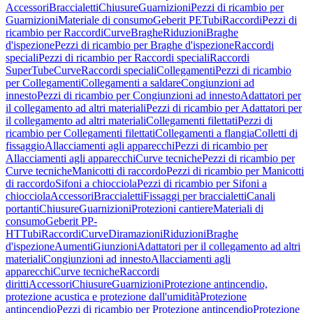
Accessori
Braccialetti
Chiusure
Guarnizioni
Pezzi di ricambio per
Guarnizioni
Materiale di consumo
Geberit PE
Tubi
Raccordi
Pezzi di
ricambio per Raccordi
Curve
Braghe
Riduzioni
Braghe
d'ispezione
Pezzi di ricambio per Braghe d'ispezione
Raccordi
speciali
Pezzi di ricambio per Raccordi speciali
Raccordi
SuperTube
Curve
Raccordi speciali
Collegamenti
Pezzi di ricambio
per Collegamenti
Collegamenti a saldare
Congiunzioni ad
innesto
Pezzi di ricambio per Congiunzioni ad innesto
Adattatori per
il collegamento ad altri materiali
Pezzi di ricambio per Adattatori per
il collegamento ad altri materiali
Collegamenti filettati
Pezzi di
ricambio per Collegamenti filettati
Collegamenti a flangia
Colletti di
fissaggio
Allacciamenti agli apparecchi
Pezzi di ricambio per
Allacciamenti agli apparecchi
Curve tecniche
Pezzi di ricambio per
Curve tecniche
Manicotti di raccordo
Pezzi di ricambio per Manicotti
di raccordo
Sifoni a chiocciola
Pezzi di ricambio per Sifoni a
chiocciola
Accessori
Braccialetti
Fissaggi per braccialetti
Canali
portanti
Chiusure
Guarnizioni
Protezioni cantiere
Materiali di
consumo
Geberit PP-
HT
Tubi
Raccordi
Curve
Diramazioni
Riduzioni
Braghe
d'ispezione
Aumenti
Giunzioni
Adattatori per il collegamento ad altri
materiali
Congiunzioni ad innesto
Allacciamenti agli
apparecchi
Curve tecniche
Raccordi
diritti
Accessori
Chiusure
Guarnizioni
Protezione antincendio,
protezione acustica e protezione dall'umidità
Protezione
antincendio
Pezzi di ricambio per Protezione antincendio
Protezione