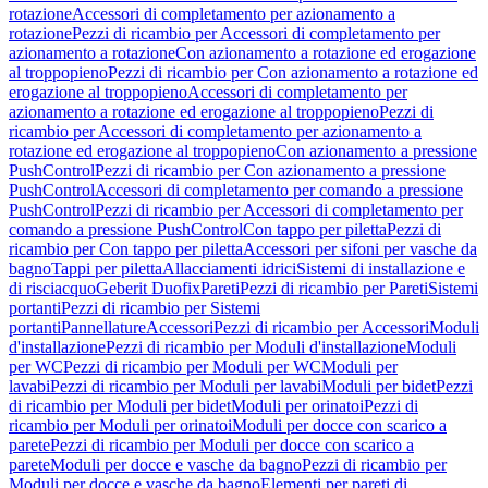
rotazione
Accessori di completamento per azionamento a
rotazione
Pezzi di ricambio per Accessori di completamento per
azionamento a rotazione
Con azionamento a rotazione ed erogazione
al troppopieno
Pezzi di ricambio per Con azionamento a rotazione ed
erogazione al troppopieno
Accessori di completamento per
azionamento a rotazione ed erogazione al troppopieno
Pezzi di
ricambio per Accessori di completamento per azionamento a
rotazione ed erogazione al troppopieno
Con azionamento a pressione
PushControl
Pezzi di ricambio per Con azionamento a pressione
PushControl
Accessori di completamento per comando a pressione
PushControl
Pezzi di ricambio per Accessori di completamento per
comando a pressione PushControl
Con tappo per piletta
Pezzi di
ricambio per Con tappo per piletta
Accessori per sifoni per vasche da
bagno
Tappi per piletta
Allacciamenti idrici
Sistemi di installazione e
di risciacquo
Geberit Duofix
Pareti
Pezzi di ricambio per Pareti
Sistemi
portanti
Pezzi di ricambio per Sistemi
portanti
Pannellature
Accessori
Pezzi di ricambio per Accessori
Moduli
d'installazione
Pezzi di ricambio per Moduli d'installazione
Moduli
per WC
Pezzi di ricambio per Moduli per WC
Moduli per
lavabi
Pezzi di ricambio per Moduli per lavabi
Moduli per bidet
Pezzi
di ricambio per Moduli per bidet
Moduli per orinatoi
Pezzi di
ricambio per Moduli per orinatoi
Moduli per docce con scarico a
parete
Pezzi di ricambio per Moduli per docce con scarico a
parete
Moduli per docce e vasche da bagno
Pezzi di ricambio per
Moduli per docce e vasche da bagno
Elementi per pareti di