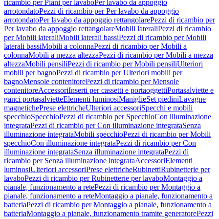
ricambio per Piani per lavabo
Per lavabo da appoggio
arrotondato
Pezzi di ricambio per Per lavabo da appoggio
arrotondato
Per lavabo da appoggio rettangolare
Pezzi di ricambio per
Per lavabo da appoggio rettangolare
Mobili laterali
Pezzi di ricambio
per Mobili laterali
Mobili laterali bassi
Pezzi di ricambio per Mobili
laterali bassi
Mobili a colonna
Pezzi di ricambio per Mobili a
colonna
Mobili a mezza altezza
Pezzi di ricambio per Mobili a mezza
altezza
Mobili pensili
Pezzi di ricambio per Mobili pensili
Ulteriori
mobili per bagno
Pezzi di ricambio per Ulteriori mobili per
bagno
Mensole contenitore
Pezzi di ricambio per Mensole
contenitore
Accessori
Inserti per cassetti e portaoggetti
Portasalviette e
ganci portasalviette
Elementi luminosi
Maniglie
Set piedini
Lavagne
magnetiche
Prese elettriche
Ulteriori accessori
Specchi e mobili
specchio
Specchio
Pezzi di ricambio per Specchio
Con illuminazione
integrata
Pezzi di ricambio per Con illuminazione integrata
Senza
illuminazione integrata
Mobili specchio
Pezzi di ricambio per Mobili
specchio
Con illuminazione integrata
Pezzi di ricambio per Con
illuminazione integrata
Senza illuminazione integrata
Pezzi di
ricambio per Senza illuminazione integrata
Accessori
Elementi
luminosi
Ulteriori accessori
Prese elettriche
Rubinetti
Rubinetterie per
lavabo
Pezzi di ricambio per Rubinetterie per lavabo
Montaggio a
pianale, funzionamento a rete
Pezzi di ricambio per Montaggio a
pianale, funzionamento a rete
Montaggio a pianale, funzionamento a
batteria
Pezzi di ricambio per Montaggio a pianale, funzionamento a
batteria
Montaggio a pianale, funzionamento tramite generatore
Pezzi