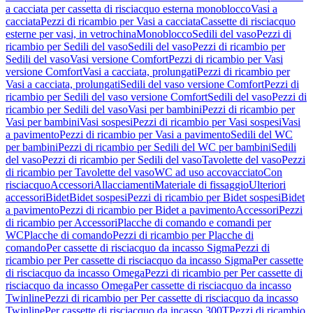
a cacciata per cassetta di risciacquo esterna monoblocco
Vasi a
cacciata
Pezzi di ricambio per Vasi a cacciata
Cassette di risciacquo
esterne per vasi, in vetrochina
Monoblocco
Sedili del vaso
Pezzi di
ricambio per Sedili del vaso
Sedili del vaso
Pezzi di ricambio per
Sedili del vaso
Vasi versione Comfort
Pezzi di ricambio per Vasi
versione Comfort
Vasi a cacciata, prolungati
Pezzi di ricambio per
Vasi a cacciata, prolungati
Sedili del vaso versione Comfort
Pezzi di
ricambio per Sedili del vaso versione Comfort
Sedili del vaso
Pezzi di
ricambio per Sedili del vaso
Vasi per bambini
Pezzi di ricambio per
Vasi per bambini
Vasi sospesi
Pezzi di ricambio per Vasi sospesi
Vasi
a pavimento
Pezzi di ricambio per Vasi a pavimento
Sedili del WC
per bambini
Pezzi di ricambio per Sedili del WC per bambini
Sedili
del vaso
Pezzi di ricambio per Sedili del vaso
Tavolette del vaso
Pezzi
di ricambio per Tavolette del vaso
WC ad uso accovacciato
Con
risciacquo
Accessori
Allacciamenti
Materiale di fissaggio
Ulteriori
accessori
Bidet
Bidet sospesi
Pezzi di ricambio per Bidet sospesi
Bidet
a pavimento
Pezzi di ricambio per Bidet a pavimento
Accessori
Pezzi
di ricambio per Accessori
Placche di comando e comandi per
WC
Placche di comando
Pezzi di ricambio per Placche di
comando
Per cassette di risciacquo da incasso Sigma
Pezzi di
ricambio per Per cassette di risciacquo da incasso Sigma
Per cassette
di risciacquo da incasso Omega
Pezzi di ricambio per Per cassette di
risciacquo da incasso Omega
Per cassette di risciacquo da incasso
Twinline
Pezzi di ricambio per Per cassette di risciacquo da incasso
Twinline
Per cassette di risciacquo da incasso 300T
Pezzi di ricambio