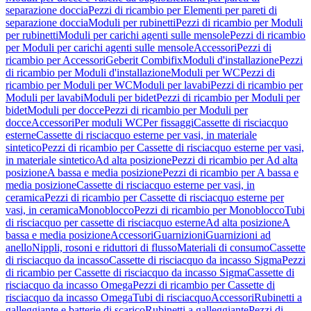
separazione doccia
Pezzi di ricambio per Elementi per pareti di
separazione doccia
Moduli per rubinetti
Pezzi di ricambio per Moduli
per rubinetti
Moduli per carichi agenti sulle mensole
Pezzi di ricambio
per Moduli per carichi agenti sulle mensole
Accessori
Pezzi di
ricambio per Accessori
Geberit Combifix
Moduli d'installazione
Pezzi
di ricambio per Moduli d'installazione
Moduli per WC
Pezzi di
ricambio per Moduli per WC
Moduli per lavabi
Pezzi di ricambio per
Moduli per lavabi
Moduli per bidet
Pezzi di ricambio per Moduli per
bidet
Moduli per docce
Pezzi di ricambio per Moduli per
docce
Accessori
Per moduli WC
Per fissaggi
Cassette di risciacquo
esterne
Cassette di risciacquo esterne per vasi, in materiale
sintetico
Pezzi di ricambio per Cassette di risciacquo esterne per vasi,
in materiale sintetico
Ad alta posizione
Pezzi di ricambio per Ad alta
posizione
A bassa e media posizione
Pezzi di ricambio per A bassa e
media posizione
Cassette di risciacquo esterne per vasi, in
ceramica
Pezzi di ricambio per Cassette di risciacquo esterne per
vasi, in ceramica
Monoblocco
Pezzi di ricambio per Monoblocco
Tubi
di risciacquo per cassette di risciacquo esterne
Ad alta posizione
A
bassa e media posizione
Accessori
Guarnizioni
Guarnizioni ad
anello
Nippli, rosoni e riduttori di flusso
Materiali di consumo
Cassette
di risciacquo da incasso
Cassette di risciacquo da incasso Sigma
Pezzi
di ricambio per Cassette di risciacquo da incasso Sigma
Cassette di
risciacquo da incasso Omega
Pezzi di ricambio per Cassette di
risciacquo da incasso Omega
Tubi di risciacquo
Accessori
Rubinetti a
galleggiante e batterie di scarico
Rubinetti a galleggiante
Pezzi di