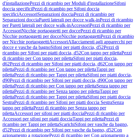
d'installazione
Pezzi di ricambio per Moduli d'installazione
Sifoni
doccia specifici
Pezzi di ricambio per Sifoni doccia
specifici
Accessori
Separazioni doccia
Pezzi di ricambio per
Separazioni doccia
Pareti laterali per docce walk-in
Pezzi di ricambio
per Pareti laterali per docce walk-in
Accessori
Pezzi di ricambio per
Accessori
Nicchie portaoggetti per docce
Pezzi di ricambio per
Nicchie portaoggetti per docce
Nicchie portaoggetti
Pezzi di ricambio
per Nicchie portaoggetti
Accessori
Allacciamenti agli apparecchi per
docce e vasche da bagno
Sifoni per piatti doccia, d52
Pezzi di
ricambio per Sifoni per piatti doccia, d52
Con tappo per piletta
Pezzi
di ricambio per Con tappo per piletta
Sifoni per piatti doccia,
d62
Pezzi di ricambio per Sifoni per piatti doccia, d62
Con tappo per
piletta
Pezzi di ricambio per Con tappo per piletta
Tappi per
piletta
Pezzi di ricambio per Tappi per piletta
Sifoni per piatti doccia,
d90
Pezzi di ricambio per Sifoni per piatti doccia, d90
Con tappo per
piletta
Pezzi di ricambio per Con tappo per piletta
Senza tappo per
piletta
Pezzi di ricambio per Senza tappo per piletta
Tappi per
piletta
Pezzi di ricambio per Tappi per piletta
Sifoni per piatti doccia
Sestra
Pezzi di ricambio per Sifoni per piatti doccia Sestra
Senza
tappo per piletta
Pezzi di ricambio per Senza tappo per
piletta
Accessori per sifoni per piatti doccia
Pezzi di ricambio per
Accessori per sifoni per piatti doccia
Tappi per piletta
Pezzi di
ricambio per Tappi per piletta
Scarichi
Sifoni per vasche da bagno,
d52
Pezzi di ricambio per Sifoni per vasche da bagno, d52
Con
azionamento a rotazione
Pezzi di ricambio per Con azionamento a