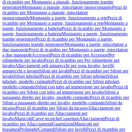
di ricambio per Montaggio a pianale, funzionamento tramite
generatore
Montaggio a pianale, miscelatore monocomando
Pezzi di
ricambio per Montaggio a pianale, miscelatore
monocomando
Montaggio a parete, funzionamento a rete
Pezzi di
ricambio per Montaggio a parete, funzionamento a rete
Montaggio a
parete, funzionamento a batteria
Pezzi di ricambio per Montaggio a
parete, funzionamento a batteria
Montaggio a parete, funzionamento
tramite generatore
Pezzi di ricambio per Montaggio a parete,
funzionamento tramite generatore
Montaggio a parete, miscelatore a
due manopole
Pezzi di ricambio per Montaggio a parete, miscelatore
a due manopole
Accessori
Pezzi di ricambio per Accessori
Per
rubinetterie per lavabo
Pezzi di ricambio per Per rubinetterie per
lavabo
Allacciamenti agli apparecchi per zona lavabo, lavelli,
apparecchi e lavatoi
Sifoni per lavabi
Pezzi di ricambio per Sifoni per
lavabi
Sifoni tubolari
Pezzi di ricambio per Sifoni tubolari
Sifoni
tubolari, modello compatto
Pezzi di ricambio per Sifoni tubolari,
modello compatto
Sifoni con tubo ad immersione per lavabo
Pezzi di
ricambio per Sifoni con tubo ad immersione per lavabo
Sifoni a
passaggio diretto per lavabo, modello compatto
Pezzi di ricambio per
Sifoni a passaggio diretto per lavabo, modello compatto
Sifoni da
incasso
Pezzi di ricambio per Sifoni da incasso
Allacciamenti per
lavabo
Pezzi di ricambio per Allacciamenti per
lavabo
Manicotti
Curve tecniche
Coperture
Allacciamenti
Pezzi di
ricambio per Allacciamenti
Guarnizioni
Manicotti per
brasatura
Prolunghe
Comandi
Sifoni per lavelli
Pezzi di ricambio per