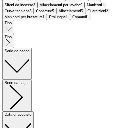
Sifoni da incasso
3
Allacciamenti per lavabo
9
Manicotti
1
Curve tecniche
3
Coperture
5
Allacciamenti
5
Guarnizioni
2
Manicotti per brasatura
1
Prolunghe
1
Comandi
1
Tipo
Tipo
Serie da bagno
Serie da bagno
Data di acquisto