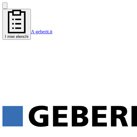
A geberit.it
I miei elenchi