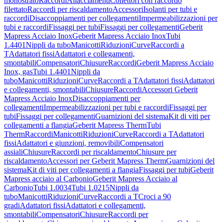
monostrato
Raccordi
Allacciamenti
Collettori con raccordo
filettato
Raccordi per riscaldamento
Accessori
Isolanti per tubi e
raccordi
Disaccoppiamenti per collegamenti
Impermeabilizzazioni per
tubi e raccordi
Fissaggi per tubi
Fissaggi per collegamenti
Geberit
Mapress Acciaio Inox
Geberit Mapress Acciaio Inox
Tubi
1.4401
Nippli da tubo
Manicotti
Riduzioni
Curve
Raccordi a
T
Adattatori fissi
Adattatori e collegamenti,
smontabili
Compensatori
Chiusure
Raccordi
Geberit Mapress Acciaio
Inox, gas
Tubi 1.4401
Nippli da
tubo
Manicotti
Riduzioni
Curve
Raccordi a T
Adattatori fissi
Adattatori
e collegamenti, smontabili
Chiusure
Raccordi
Accessori Geberit
Mapress Acciaio Inox
Disaccoppiamenti per
collegamenti
Impermeabilizzazioni per tubi e raccordi
Fissaggi per
tubi
Fissaggi per collegamenti
Guarnizioni del sistema
Kit di viti per
collegamenti a flangia
Geberit Mapress Therm
Tubi
Therm
Raccordi
Manicotti
Riduzioni
Curve
Raccordi a T
Adattatori
fissi
Adattatori e giunzioni, removibili
Compensatori
assiali
Chiusure
Raccordi per riscaldamento
Chiusure per
riscaldamento
Accessori per Geberit Mapress Therm
Guarnizioni del
sistema
Kit di viti per collegamenti a flangia
Fissaggi per tubi
Geberit
Mapress acciaio al Carbonio
Geberit Mapress Acciaio al
Carbonio
Tubi 1.0034
Tubi 1.0215
Nippli da
tubo
Manicotti
Riduzioni
Curve
Raccordi a T
Croci a 90
gradi
Adattatori fissi
Adattatori e collegamenti,
smontabili
Compensatori
Chiusure
Raccordi per