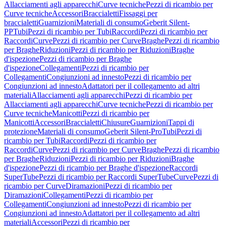
Allacciamenti agli apparecchi
Curve tecniche
Pezzi di ricambio per
Curve tecniche
Accessori
Braccialetti
Fissaggi per
braccialetti
Guarnizioni
Materiali di consumo
Geberit Silent-
PP
Tubi
Pezzi di ricambio per Tubi
Raccordi
Pezzi di ricambio per
Raccordi
Curve
Pezzi di ricambio per Curve
Braghe
Pezzi di ricambio
per Braghe
Riduzioni
Pezzi di ricambio per Riduzioni
Braghe
d'ispezione
Pezzi di ricambio per Braghe
d'ispezione
Collegamenti
Pezzi di ricambio per
Collegamenti
Congiunzioni ad innesto
Pezzi di ricambio per
Congiunzioni ad innesto
Adattatori per il collegamento ad altri
materiali
Allacciamenti agli apparecchi
Pezzi di ricambio per
Allacciamenti agli apparecchi
Curve tecniche
Pezzi di ricambio per
Curve tecniche
Manicotti
Pezzi di ricambio per
Manicotti
Accessori
Braccialetti
Chiusure
Guarnizioni
Tappi di
protezione
Materiali di consumo
Geberit Silent-Pro
Tubi
Pezzi di
ricambio per Tubi
Raccordi
Pezzi di ricambio per
Raccordi
Curve
Pezzi di ricambio per Curve
Braghe
Pezzi di ricambio
per Braghe
Riduzioni
Pezzi di ricambio per Riduzioni
Braghe
d'ispezione
Pezzi di ricambio per Braghe d'ispezione
Raccordi
SuperTube
Pezzi di ricambio per Raccordi SuperTube
Curve
Pezzi di
ricambio per Curve
Diramazioni
Pezzi di ricambio per
Diramazioni
Collegamenti
Pezzi di ricambio per
Collegamenti
Congiunzioni ad innesto
Pezzi di ricambio per
Congiunzioni ad innesto
Adattatori per il collegamento ad altri
materiali
Accessori
Pezzi di ricambio per