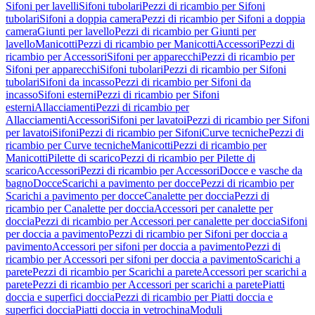
Sifoni per lavelli
Sifoni tubolari
Pezzi di ricambio per Sifoni
tubolari
Sifoni a doppia camera
Pezzi di ricambio per Sifoni a doppia
camera
Giunti per lavello
Pezzi di ricambio per Giunti per
lavello
Manicotti
Pezzi di ricambio per Manicotti
Accessori
Pezzi di
ricambio per Accessori
Sifoni per apparecchi
Pezzi di ricambio per
Sifoni per apparecchi
Sifoni tubolari
Pezzi di ricambio per Sifoni
tubolari
Sifoni da incasso
Pezzi di ricambio per Sifoni da
incasso
Sifoni esterni
Pezzi di ricambio per Sifoni
esterni
Allacciamenti
Pezzi di ricambio per
Allacciamenti
Accessori
Sifoni per lavatoi
Pezzi di ricambio per Sifoni
per lavatoi
Sifoni
Pezzi di ricambio per Sifoni
Curve tecniche
Pezzi di
ricambio per Curve tecniche
Manicotti
Pezzi di ricambio per
Manicotti
Pilette di scarico
Pezzi di ricambio per Pilette di
scarico
Accessori
Pezzi di ricambio per Accessori
Docce e vasche da
bagno
Docce
Scarichi a pavimento per docce
Pezzi di ricambio per
Scarichi a pavimento per docce
Canalette per doccia
Pezzi di
ricambio per Canalette per doccia
Accessori per canalette per
doccia
Pezzi di ricambio per Accessori per canalette per doccia
Sifoni
per doccia a pavimento
Pezzi di ricambio per Sifoni per doccia a
pavimento
Accessori per sifoni per doccia a pavimento
Pezzi di
ricambio per Accessori per sifoni per doccia a pavimento
Scarichi a
parete
Pezzi di ricambio per Scarichi a parete
Accessori per scarichi a
parete
Pezzi di ricambio per Accessori per scarichi a parete
Piatti
doccia e superfici doccia
Pezzi di ricambio per Piatti doccia e
superfici doccia
Piatti doccia in vetrochina
Moduli