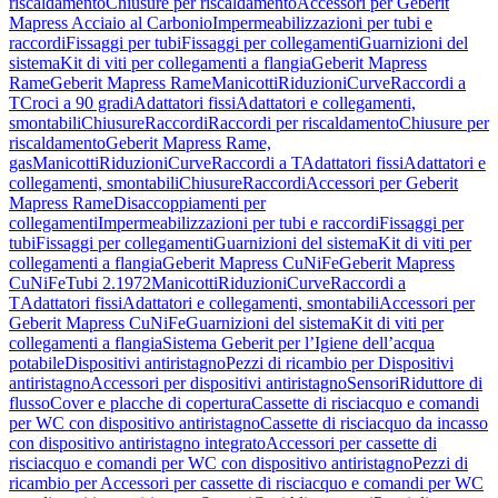
riscaldamento
Chiusure per riscaldamento
Accessori per Geberit
Mapress Acciaio al Carbonio
Impermeabilizzazioni per tubi e
raccordi
Fissaggi per tubi
Fissaggi per collegamenti
Guarnizioni del
sistema
Kit di viti per collegamenti a flangia
Geberit Mapress
Rame
Geberit Mapress Rame
Manicotti
Riduzioni
Curve
Raccordi a
T
Croci a 90 gradi
Adattatori fissi
Adattatori e collegamenti,
smontabili
Chiusure
Raccordi
Raccordi per riscaldamento
Chiusure per
riscaldamento
Geberit Mapress Rame,
gas
Manicotti
Riduzioni
Curve
Raccordi a T
Adattatori fissi
Adattatori e
collegamenti, smontabili
Chiusure
Raccordi
Accessori per Geberit
Mapress Rame
Disaccoppiamenti per
collegamenti
Impermeabilizzazioni per tubi e raccordi
Fissaggi per
tubi
Fissaggi per collegamenti
Guarnizioni del sistema
Kit di viti per
collegamenti a flangia
Geberit Mapress CuNiFe
Geberit Mapress
CuNiFe
Tubi 2.1972
Manicotti
Riduzioni
Curve
Raccordi a
T
Adattatori fissi
Adattatori e collegamenti, smontabili
Accessori per
Geberit Mapress CuNiFe
Guarnizioni del sistema
Kit di viti per
collegamenti a flangia
Sistema Geberit per l’Igiene dell’acqua
potabile
Dispositivi antiristagno
Pezzi di ricambio per Dispositivi
antiristagno
Accessori per dispositivi antiristagno
Sensori
Riduttore di
flusso
Cover e placche di copertura
Cassette di risciacquo e comandi
per WC con dispositivo antiristagno
Cassette di risciacquo da incasso
con dispositivo antiristagno integrato
Accessori per cassette di
risciacquo e comandi per WC con dispositivo antiristagno
Pezzi di
ricambio per Accessori per cassette di risciacquo e comandi per WC