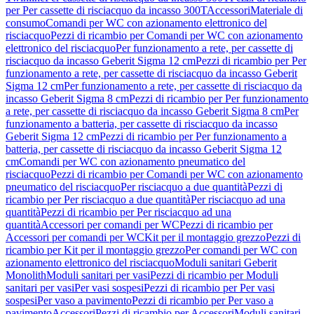
per Per cassette di risciacquo da incasso 300T
Accessori
Materiale di
consumo
Comandi per WC con azionamento elettronico del
risciacquo
Pezzi di ricambio per Comandi per WC con azionamento
elettronico del risciacquo
Per funzionamento a rete, per cassette di
risciacquo da incasso Geberit Sigma 12 cm
Pezzi di ricambio per Per
funzionamento a rete, per cassette di risciacquo da incasso Geberit
Sigma 12 cm
Per funzionamento a rete, per cassette di risciacquo da
incasso Geberit Sigma 8 cm
Pezzi di ricambio per Per funzionamento
a rete, per cassette di risciacquo da incasso Geberit Sigma 8 cm
Per
funzionamento a batteria, per cassette di risciacquo da incasso
Geberit Sigma 12 cm
Pezzi di ricambio per Per funzionamento a
batteria, per cassette di risciacquo da incasso Geberit Sigma 12
cm
Comandi per WC con azionamento pneumatico del
risciacquo
Pezzi di ricambio per Comandi per WC con azionamento
pneumatico del risciacquo
Per risciacquo a due quantità
Pezzi di
ricambio per Per risciacquo a due quantità
Per risciacquo ad una
quantità
Pezzi di ricambio per Per risciacquo ad una
quantità
Accessori per comandi per WC
Pezzi di ricambio per
Accessori per comandi per WC
Kit per il montaggio grezzo
Pezzi di
ricambio per Kit per il montaggio grezzo
Per comandi per WC con
azionamento elettronico del risciacquo
Moduli sanitari Geberit
Monolith
Moduli sanitari per vasi
Pezzi di ricambio per Moduli
sanitari per vasi
Per vasi sospesi
Pezzi di ricambio per Per vasi
sospesi
Per vaso a pavimento
Pezzi di ricambio per Per vaso a
pavimento
Accessori
Pezzi di ricambio per Accessori
Moduli sanitari