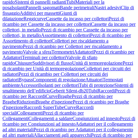
rapido
Sistemi di pannelli radianti
Tubi
Materiali per la
posa
Isolanti
Pannelli sagomati
Bande perimetrali
Nastri adesivi
Clip di
fissaggio
Additivi per massetti
Giunti di
dilatazione
Reggicurve
Cassette da incasso per collettori
Pezzi di
ricambio per Cassette da incasso per collettori
Cassette da incasso per
collettori, in metallo
Pezzi di ricambio per Cassette da incasso per
collettori, in metallo
Assortimento di collettori
Pezzi di ricambio per
Assortimento di collettori
Collettori per riscaldamento a
pavimento
Pezzi di ricambio per Collettori per riscaldamento a
pavimento
Valvole a sfera
Termometri
Adattatori
Pezzi di ricambio per
Adattatori
Terminali per collettori
Valvole di sfiato
rapido
Chiusure
Suddivisori di flusso
Unità di termoregolazione
Pezzi
di ricambio per Unità di termoregolazione
Collettori per circuiti dei
radiatori
Pezzi di ricambio per Collettori per circuiti dei
radiatori
Bypass
Componenti di regolazione
Attuatori
Termostati
ambiente
Accessori
Isolanti per collettori
Tubi di protezione
Sistemi di
smaltimento dell’edificio
Geberit Silent-db20
Tubi
Raccordi
Pezzi di
ricambio per Raccordi
Curve
Braghe
Pezzi di ricambio per
Braghe
Riduzioni
Braghe d'ispezione
Pezzi di ricambio per Braghe
d'ispezione
Raccordi SuperTube
Curve
Raccordi
speciali
Collegamenti
Pezzi di ricambio per
Collegamenti
Collegamenti a saldare
Congiunzioni ad innesto
Pezzi di
ricambio per Congiunzioni ad innesto
Adattatori per il collegamento
ad altri materiali
Pezzi di ricambio per Adattatori per il collegamento
ad altri materiali
Allacciamenti agli apparecchi
Pezzi di ricambio per