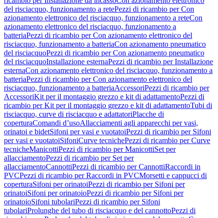
ricambio per Installazione da incasso
Con azionamento elettronico
del risciacquo, funzionamento a rete
Pezzi di ricambio per Con
azionamento elettronico del risciacquo, funzionamento a rete
Con
azionamento elettronico del risciacquo, funzionamento a
batteria
Pezzi di ricambio per Con azionamento elettronico del
risciacquo, funzionamento a batteria
Con azionamento pneumatico
del risciacquo
Pezzi di ricambio per Con azionamento pneumatico
del risciacquo
Installazione esterna
Pezzi di ricambio per Installazione
esterna
Con azionamento elettronico del risciacquo, funzionamento a
batteria
Pezzi di ricambio per Con azionamento elettronico del
risciacquo, funzionamento a batteria
Accessori
Pezzi di ricambio per
Accessori
Kit per il montaggio grezzo e kit di adattamento
Pezzi di
ricambio per Kit per il montaggio grezzo e kit di adattamento
Tubi di
risciacquo, curve di risciacquo e adattatori
Placche di
copertura
Comandi d’uso
Allacciamenti agli apparecchi per vasi,
orinatoi e bidet
Sifoni per vasi e vuotatoi
Pezzi di ricambio per Sifoni
per vasi e vuotatoi
Sifoni
Curve tecniche
Pezzi di ricambio per Curve
tecniche
Manicotti
Pezzi di ricambio per Manicotti
Set per
allacciamento
Pezzi di ricambio per Set per
allacciamento
Cannotti
Pezzi di ricambio per Cannotti
Raccordi in
PVC
Pezzi di ricambio per Raccordi in PVC
Morsetti e cappucci di
copertura
Sifoni per orinatoi
Pezzi di ricambio per Sifoni per
orinatoi
Sifoni per orinatoio
Pezzi di ricambio per Sifoni per
orinatoio
Sifoni tubolari
Pezzi di ricambio per Sifoni
tubolari
Prolunghe del tubo di risciacquo e del cannotto
Pezzi di