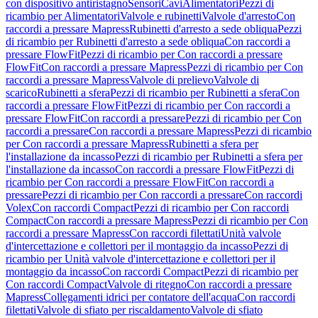
con dispositivo antiristagno
Sensori
Cavi
Alimentatori
Pezzi di
ricambio per Alimentatori
Valvole e rubinetti
Valvole d'arresto
Con
raccordi a pressare Mapress
Rubinetti d'arresto a sede obliqua
Pezzi
di ricambio per Rubinetti d'arresto a sede obliqua
Con raccordi a
pressare FlowFit
Pezzi di ricambio per Con raccordi a pressare
FlowFit
Con raccordi a pressare Mapress
Pezzi di ricambio per Con
raccordi a pressare Mapress
Valvole di prelievo
Valvole di
scarico
Rubinetti a sfera
Pezzi di ricambio per Rubinetti a sfera
Con
raccordi a pressare FlowFit
Pezzi di ricambio per Con raccordi a
pressare FlowFit
Con raccordi a pressare
Pezzi di ricambio per Con
raccordi a pressare
Con raccordi a pressare Mapress
Pezzi di ricambio
per Con raccordi a pressare Mapress
Rubinetti a sfera per
l'installazione da incasso
Pezzi di ricambio per Rubinetti a sfera per
l'installazione da incasso
Con raccordi a pressare FlowFit
Pezzi di
ricambio per Con raccordi a pressare FlowFit
Con raccordi a
pressare
Pezzi di ricambio per Con raccordi a pressare
Con raccordi
Volex
Con raccordi Compact
Pezzi di ricambio per Con raccordi
Compact
Con raccordi a pressare Mapress
Pezzi di ricambio per Con
raccordi a pressare Mapress
Con raccordi filettati
Unità valvole
d'intercettazione e collettori per il montaggio da incasso
Pezzi di
ricambio per Unità valvole d'intercettazione e collettori per il
montaggio da incasso
Con raccordi Compact
Pezzi di ricambio per
Con raccordi Compact
Valvole di ritegno
Con raccordi a pressare
Mapress
Collegamenti idrici per contatore dell'acqua
Con raccordi
filettati
Valvole di sfiato per riscaldamento
Valvole di sfiato