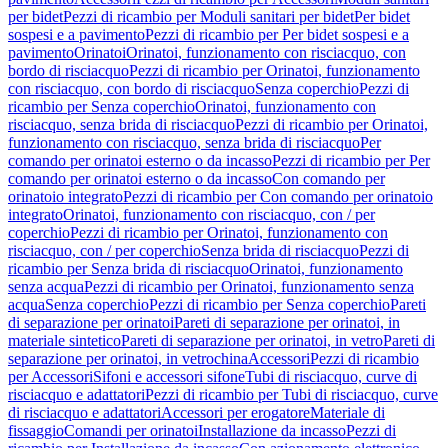
per bidet
Pezzi di ricambio per Moduli sanitari per bidet
Per bidet
sospesi e a pavimento
Pezzi di ricambio per Per bidet sospesi e a
pavimento
Orinatoi
Orinatoi, funzionamento con risciacquo, con
bordo di risciacquo
Pezzi di ricambio per Orinatoi, funzionamento
con risciacquo, con bordo di risciacquo
Senza coperchio
Pezzi di
ricambio per Senza coperchio
Orinatoi, funzionamento con
risciacquo, senza brida di risciacquo
Pezzi di ricambio per Orinatoi,
funzionamento con risciacquo, senza brida di risciacquo
Per
comando per orinatoi esterno o da incasso
Pezzi di ricambio per Per
comando per orinatoi esterno o da incasso
Con comando per
orinatoio integrato
Pezzi di ricambio per Con comando per orinatoio
integrato
Orinatoi, funzionamento con risciacquo, con / per
coperchio
Pezzi di ricambio per Orinatoi, funzionamento con
risciacquo, con / per coperchio
Senza brida di risciacquo
Pezzi di
ricambio per Senza brida di risciacquo
Orinatoi, funzionamento
senza acqua
Pezzi di ricambio per Orinatoi, funzionamento senza
acqua
Senza coperchio
Pezzi di ricambio per Senza coperchio
Pareti
di separazione per orinatoi
Pareti di separazione per orinatoi, in
materiale sintetico
Pareti di separazione per orinatoi, in vetro
Pareti di
separazione per orinatoi, in vetrochina
Accessori
Pezzi di ricambio
per Accessori
Sifoni e accessori sifone
Tubi di risciacquo, curve di
risciacquo e adattatori
Pezzi di ricambio per Tubi di risciacquo, curve
di risciacquo e adattatori
Accessori per erogatore
Materiale di
fissaggio
Comandi per orinatoi
Installazione da incasso
Pezzi di