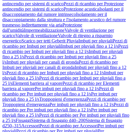
antincendio per sistemi di scarico
Pezzi di ricambio per Protezione
antincendio per sistemi di scarico
Protezione acustica
Isolanti per il
disaccoppiamento dal rumore intrinseco
Isolamento per il
disaccoppiamento dalla struttura e l'isolamento acustico del rumore
trasmesso indirettamente via aria
Protezione
dall'umidità
Impermeabilizzazione
Valvole di ventilazione per
scarico
Valvole di ventilazione
Valvole di ritegno a risparmio
energetico
Scarico per tetti Geberit Pluvia
Imbuti per pluviali
Pezzi di
ricambio per Imbuti per pluviali
Imbuti per pluviali fino a 12 l/s
Pezzi
di ricambio per Imbuti per pluviali fino a 12 l/s
Imbuti per pluviali
fino a 25 l/s
Pezzi di ricambio per Imbuti per pluviali fino a 25
l/s
Imbuti per pluviali per canali di gronda
Pezzi di ricambio per
Imbuti per pluviali per canali di gronda
Imbuti per pluviali fino a 12
l/s
Pezzi di ricambio per Imbuti per pluviali fino a 12 l/s
Imbuti per
pluviali fino a 25 l/s
Pezzi di ricambio per Imbuti per pluviali fino a
25 l/s
Elementi barriera al vapore
Pezzi di ricambio per Elementi
barriera al vapore
Per imbuti per pluviali fino a 12 l/s
Pezzi di
ricambio per Per imbuti per pluviali fino a 12 l/s
Per imbuti per
pluviali fino a 25 l/s
Troppopieni d'emergenza
Pezzi di ricambio per
Troppopieni d'emergenza
Per imbuti per pluviali fino a 12 l/s
Pezzi di
ricambio per Per imbuti per pluviali fino a 12 l/s
Per imbuti per
pluviali fino a 25 l/s
Pezzi di ricambio per Per imbuti per pluviali fino
a 25 l/s
Fissaggi
Sistema di fissaggio d40–200
Sistema di fissaggio
d250–315
Accessori
Pezzi di ricambio per Accessori
Per imbuti per
pluviali
Pezzi di ricambio per Per imbuti per pluviali
Per