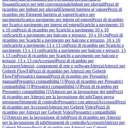
fissaggi
Scarico per tetti convenzionale
Imbuti per pluviali
Pezzi di
ricambio per Imbuti per pluviali
Elementi barriera al vapore
Pezzi di
ricambio per Elementi barriera al vapore
Scarico per
pavimento
Scarico pavimento per interni ed esterni
Pezzi di ricambio
per Scarico pavimento per interni ed esterni
Scarichi a pavimento 10
x 10 cm
Pezzi di ricambio per Scarichi a pavimento 10 x 10
cm
Scarichi a pavimento per balcone e terrazzo, 10 x 10 cm
Pezzi di
ricambio per Scarichi a pavimento per balcone e terrazzo, 10 x 10
cm
Scarichi a pavimento 13 x 13 cm
Pezzi di ricambio per Scarichi a
pavimento 13 x 13 cm
Scarichi a pavimento per balconi e terrazzi, 13
x 13 cm
Pezzi di ricambio per Scarichi a pavimento per balconi e
terrazzi, 13 x 13 cm
Accessori
Pezzi di ricambio per
Accessori
Attrezzi, componenti di rete e software
Attrezzi
Attrezzi per
Geberit FlowFit
Pezzi di ricambio per Attrezzi per Geberit
FlowFit
Pressatrici manuali
Pezzi di ricambio per Pressatrici
manuali
Pressatrici compatibilità [1]
Pezzi di ricambio per Pressatrici
compatibilità [1]
Pressatrici compatibilità [2]
Pezzi di ricambio per
Pressatrici compatibilità [2]
Attrezzi per la lavorazione dei tubi
Pezzi
di ricambio per Attrezzi per la lavorazione dei tubi
Tappi prova
pressione
Strumenti di controllo
Pressatrici con attrezzi
Accessori
Pezzi
di ricambio per Accessori
Attrezzi per Geberit Volex
Pezzi di
ricambio per Attrezzi per Geberit Volex
Pressatrici compatibilità
[2]
Attrezzi per la lavorazione di tubi
Pezzi di ricambio per Attrezzi
per la lavorazione di tubi
Strumenti di controllo
Accessori
Attrezzi per
Geberit Mapress
Pezzi di ricambio per Attrezzi per Geberit