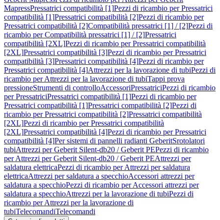
Mapress
Pressatrici compatibilità [1]
Pezzi di ricambio per Pressatrici
compatibilità [1]
Pressatrici compatibilità [2]
Pezzi di ricambio per
Pressatrici compatibilità [2]
Compatibilità pressatrici [1] / [2]
Pezzi di
ricambio per Compatibilità pressatrici [1] / [2]
Pressatrici
compatibilità [2XL]
Pezzi di ricambio per Pressatrici compatibilità
[2XL]
Pressatrici compatibilità [3]
Pezzi di ricambio per Pressatrici
compatibilità [3]
Pressatrici compatibilità [4]
Pezzi di ricambio per
Pressatrici compatibilità [4]
Attrezzi per la lavorazione di tubi
Pezzi di
ricambio per Attrezzi per la lavorazione di tubi
Tappi prova
pressione
Strumenti di controllo
Accessori
Pressatrici
Pezzi di ricambio
per Pressatrici
Pressatrici compatibilità [1]
Pezzi di ricambio per
Pressatrici compatibilità [1]
Pressatrici compatibilità [2]
Pezzi di
ricambio per Pressatrici compatibilità [2]
Pressatrici compatibilità
[2XL]
Pezzi di ricambio per Pressatrici compatibilità
[2XL]
Pressatrici compatibilità [4]
Pezzi di ricambio per Pressatrici
compatibilità [4]
Per sistemi di pannelli radianti Geberit
Srotolatori
tubi
Attrezzi per Geberit Silent-db20 / Geberit PE
Pezzi di ricambio
per Attrezzi per Geberit Silent-db20 / Geberit PE
Attrezzi per
saldatura elettrica
Pezzi di ricambio per Attrezzi per saldatura
elettrica
Attrezzi per saldatura a specchio
Accessori attrezzi per
saldatura a specchio
Pezzi di ricambio per Accessori attrezzi per
saldatura a specchio
Attrezzi per la lavorazione di tubi
Pezzi di
ricambio per Attrezzi per la lavorazione di
tubi
Telecomandi
Telecomandi