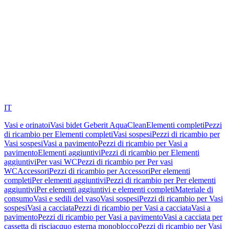
IT
Vasi e orinatoi
Vasi bidet Geberit AquaClean
Elementi completi
Pezzi
di ricambio per Elementi completi
Vasi sospesi
Pezzi di ricambio per
Vasi sospesi
Vasi a pavimento
Pezzi di ricambio per Vasi a
pavimento
Elementi aggiuntivi
Pezzi di ricambio per Elementi
aggiuntivi
Per vasi WC
Pezzi di ricambio per Per vasi
WC
Accessori
Pezzi di ricambio per Accessori
Per elementi
completi
Per elementi aggiuntivi
Pezzi di ricambio per Per elementi
aggiuntivi
Per elementi aggiuntivi e elementi completi
Materiale di
consumo
Vasi e sedili del vaso
Vasi sospesi
Pezzi di ricambio per Vasi
sospesi
Vasi a cacciata
Pezzi di ricambio per Vasi a cacciata
Vasi a
pavimento
Pezzi di ricambio per Vasi a pavimento
Vasi a cacciata per
cassetta di risciacquo esterna monoblocco
Pezzi di ricambio per Vasi