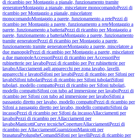
di ricambio per Montaggio a pianale, funzionamento tramite
generatore
Montaggio a pianale, miscelatore monocomando
Pezzi di
ricambio per Montaggio a pianale, miscelatore
monocomando
Montaggio a parete, funzionamento a rete
Pezzi di
ricambio per Montaggio a parete, funzionamento a rete
Montaggio a
parete, funzionamento a batteria
Pezzi di ricambio per Montaggio a
parete, funzionamento a batteria
Montaggio a parete, funzionamento
tramite generatore
Pezzi di ricambio per Montaggio a parete,
funzionamento tramite generatore
Montaggio a parete, miscelatore a
due manopole
Pezzi di ricambio per Montaggio a parete, miscelatore
a due manopole
Accessori
Pezzi di ricambio per Accessori
Per
rubinetterie per lavabo
Pezzi di ricambio per Per rubinetterie per
lavabo
Allacciamenti agli apparecchi per zona lavabo, lavelli,
apparecchi e lavatoi
Sifoni per lavabi
Pezzi di ricambio per Sifoni per
lavabi
Sifoni tubolari
Pezzi di ricambio per Sifoni tubolari
Sifoni
tubolari, modello compatto
Pezzi di ricambio per Sifoni tubolari,
modello compatto
Sifoni con tubo ad immersione per lavabo
Pezzi di
ricambio per Sifoni con tubo ad immersione per lavabo
Sifoni a
passaggio diretto per lavabo, modello compatto
Pezzi di ricambio per
Sifoni a passaggio diretto per lavabo, modello compatto
Sifoni da
incasso
Pezzi di ricambio per Sifoni da incasso
Allacciamenti per
lavabo
Pezzi di ricambio per Allacciamenti per
lavabo
Manicotti
Curve tecniche
Coperture
Allacciamenti
Pezzi di
ricambio per Allacciamenti
Guarnizioni
Manicotti per
brasatura
Prolunghe
Comandi
Sifoni per lavelli
Pezzi di ricambio per