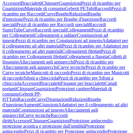
Accessori
Braccialetti
Chiusure
Guarnizioni
Pezzi di ricambio per
Guarnizioni
Materiale di consumo
Geberit PE
Tubi
Raccordi
Pezzi di
ricambio per Raccordi
Curve
Braghe
Riduzioni
Braghe
d'ispezione
Pezzi di ricambio per Braghe d'ispezione
Raccordi
speciali
Pezzi di ricambio per Raccordi speciali
Raccordi
SuperTube
Curve
Raccordi speciali
Collegamenti
Pezzi di ricambio
per Collegamenti
Collegamenti a saldare
Congiunzioni ad
innesto
Pezzi di ricambio per Congiunzioni ad innesto
Adattatori per
il collegamento ad altri materiali
Pezzi di ricambio per Adattatori per
il collegamento ad altri materiali
Collegamenti filettati
Pezzi di
ricambio per Collegamenti filettati
Collegamenti a flangia
Colletti di
fissaggio
Allacciamenti agli apparecchi
Pezzi di ricambio per
Allacciamenti agli apparecchi
Curve tecniche
Pezzi di ricambio per
Curve tecniche
Manicotti di raccordo
Pezzi di ricambio per Manicotti
di raccordo
Sifoni a chiocciola
Pezzi di ricambio per Sifoni a
chiocciola
Accessori
Braccialetti
Fissaggi per braccialetti
Canali
portanti
Chiusure
Guarnizioni
Protezioni cantiere
Materiali di
consumo
Geberit PP-
HT
Tubi
Raccordi
Curve
Diramazioni
Riduzioni
Braghe
d'ispezione
Aumenti
Giunzioni
Adattatori per il collegamento ad altri
materiali
Congiunzioni ad innesto
Allacciamenti agli
apparecchi
Curve tecniche
Raccordi
diritti
Accessori
Chiusure
Guarnizioni
Protezione antincendio,
protezione acustica e protezione dall'umidità
Protezione
antincendio
Pezzi di ricambio per Protezione antincendio
Protezione