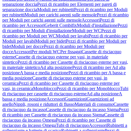
separazione doccia
Pezzi di ricambio per Elementi per pareti di
separazione doccia
Moduli per rubinetti
Pezzi di ricambio per Moduli
per rubinetti
Moduli per carichi agenti sulle mensole
Pezzi di ricambio
per Moduli per carichi agenti sulle mensole
Accessori
Pezzi di
ricambio per Accessori
Geberit Combifix
Moduli d'installazione
Pezzi
di ricambio per Moduli d'installazione
Moduli per WC
Pezzi di
ricambio per Moduli per WC
Moduli per lavabi
Pezzi di ricambio per
Moduli per lavabi
Moduli per bidet
Pezzi di ricambio per Moduli per
bidet
Moduli per docce
Pezzi di ricambio per Moduli per
docce
Accessori
Per moduli WC
Per fissaggi
Cassette di risciacquo
esterne
Cassette di risciacquo esterne per vasi, in materiale
sintetico
Pezzi di ricambio per Cassette di risciacquo esterne per vasi,
in materiale sintetico
Ad alta posizione
Pezzi di ricambio per Ad alta
posizione
A bassa e media posizione
Pezzi di ricambio per A bassa e
media posizione
Cassette di risciacquo esterne per vasi, in
ceramica
Pezzi di ricambio per Cassette di risciacquo esterne per
vasi, in ceramica
Monoblocco
Pezzi di ricambio per Monoblocco
Tubi
di risciacquo per cassette di risciacquo esterne
Ad alta posizione
A
bassa e media posizione
Accessori
Guarnizioni
Guarnizioni ad
anello
Nippli, rosoni e riduttori di flusso
Materiali di consumo
Cassette
di risciacquo da incasso
Cassette di risciacquo da incasso Sigma
Pezzi
di ricambio per Cassette di risciacquo da incasso Sigma
Cassette di
risciacquo da incasso Omega
Pezzi di ricambio per Cassette di
risciacquo da incasso Omega
Tubi di risciacquo
Accessori
Rubinetti a
galleggiante e batterie di scarico
Rubinetti a galleggiante
Pezzi di