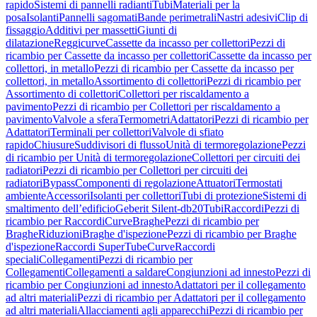
rapido
Sistemi di pannelli radianti
Tubi
Materiali per la
posa
Isolanti
Pannelli sagomati
Bande perimetrali
Nastri adesivi
Clip di
fissaggio
Additivi per massetti
Giunti di
dilatazione
Reggicurve
Cassette da incasso per collettori
Pezzi di
ricambio per Cassette da incasso per collettori
Cassette da incasso per
collettori, in metallo
Pezzi di ricambio per Cassette da incasso per
collettori, in metallo
Assortimento di collettori
Pezzi di ricambio per
Assortimento di collettori
Collettori per riscaldamento a
pavimento
Pezzi di ricambio per Collettori per riscaldamento a
pavimento
Valvole a sfera
Termometri
Adattatori
Pezzi di ricambio per
Adattatori
Terminali per collettori
Valvole di sfiato
rapido
Chiusure
Suddivisori di flusso
Unità di termoregolazione
Pezzi
di ricambio per Unità di termoregolazione
Collettori per circuiti dei
radiatori
Pezzi di ricambio per Collettori per circuiti dei
radiatori
Bypass
Componenti di regolazione
Attuatori
Termostati
ambiente
Accessori
Isolanti per collettori
Tubi di protezione
Sistemi di
smaltimento dell’edificio
Geberit Silent-db20
Tubi
Raccordi
Pezzi di
ricambio per Raccordi
Curve
Braghe
Pezzi di ricambio per
Braghe
Riduzioni
Braghe d'ispezione
Pezzi di ricambio per Braghe
d'ispezione
Raccordi SuperTube
Curve
Raccordi
speciali
Collegamenti
Pezzi di ricambio per
Collegamenti
Collegamenti a saldare
Congiunzioni ad innesto
Pezzi di
ricambio per Congiunzioni ad innesto
Adattatori per il collegamento
ad altri materiali
Pezzi di ricambio per Adattatori per il collegamento
ad altri materiali
Allacciamenti agli apparecchi
Pezzi di ricambio per