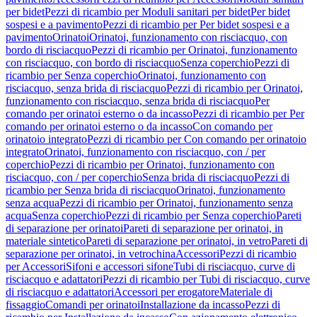
per bidet
Pezzi di ricambio per Moduli sanitari per bidet
Per bidet
sospesi e a pavimento
Pezzi di ricambio per Per bidet sospesi e a
pavimento
Orinatoi
Orinatoi, funzionamento con risciacquo, con
bordo di risciacquo
Pezzi di ricambio per Orinatoi, funzionamento
con risciacquo, con bordo di risciacquo
Senza coperchio
Pezzi di
ricambio per Senza coperchio
Orinatoi, funzionamento con
risciacquo, senza brida di risciacquo
Pezzi di ricambio per Orinatoi,
funzionamento con risciacquo, senza brida di risciacquo
Per
comando per orinatoi esterno o da incasso
Pezzi di ricambio per Per
comando per orinatoi esterno o da incasso
Con comando per
orinatoio integrato
Pezzi di ricambio per Con comando per orinatoio
integrato
Orinatoi, funzionamento con risciacquo, con / per
coperchio
Pezzi di ricambio per Orinatoi, funzionamento con
risciacquo, con / per coperchio
Senza brida di risciacquo
Pezzi di
ricambio per Senza brida di risciacquo
Orinatoi, funzionamento
senza acqua
Pezzi di ricambio per Orinatoi, funzionamento senza
acqua
Senza coperchio
Pezzi di ricambio per Senza coperchio
Pareti
di separazione per orinatoi
Pareti di separazione per orinatoi, in
materiale sintetico
Pareti di separazione per orinatoi, in vetro
Pareti di
separazione per orinatoi, in vetrochina
Accessori
Pezzi di ricambio
per Accessori
Sifoni e accessori sifone
Tubi di risciacquo, curve di
risciacquo e adattatori
Pezzi di ricambio per Tubi di risciacquo, curve
di risciacquo e adattatori
Accessori per erogatore
Materiale di
fissaggio
Comandi per orinatoi
Installazione da incasso
Pezzi di