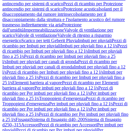
antincendio per sistemi di scarico
Pezzi di ricambio per Protezione
antincendio per sistemi di scarico
Protezione acustica
Isolanti per il
disaccoppiamento dal rumore intrinseco
Isolamento per il
disaccoppiamento dalla struttura e l'isolamento acustico del rumore
trasmesso indirettamente via aria
Protezione
dall'umidità
Impermeabilizzazione
Valvole di ventilazione per
scarico
Valvole di ventilazione
Valvole di ritegno a risparmio
energetico
Scarico per tetti Geberit Pluvia
Imbuti per pluviali
Pezzi di
ricambio per Imbuti per pluviali
Imbuti per pluviali fino a 12 l/s
Pezzi
di ricambio per Imbuti per pluviali fino a 12 l/s
Imbuti per pluviali
fino a 25 l/s
Pezzi di ricambio per Imbuti per pluviali fino a 25
l/s
Imbuti per pluviali per canali di gronda
Pezzi di ricambio per
Imbuti per pluviali per canali di gronda
Imbuti per pluviali fino a 12
l/s
Pezzi di ricambio per Imbuti per pluviali fino a 12 l/s
Imbuti per
pluviali fino a 25 l/s
Pezzi di ricambio per Imbuti per pluviali fino a
25 l/s
Elementi barriera al vapore
Pezzi di ricambio per Elementi
barriera al vapore
Per imbuti per pluviali fino a 12 l/s
Pezzi di
ricambio per Per imbuti per pluviali fino a 12 l/s
Per imbuti per
pluviali fino a 25 l/s
Troppopieni d'emergenza
Pezzi di ricambio per
Troppopieni d'emergenza
Per imbuti per pluviali fino a 12 l/s
Pezzi di
ricambio per Per imbuti per pluviali fino a 12 l/s
Per imbuti per
pluviali fino a 25 l/s
Pezzi di ricambio per Per imbuti per pluviali fino
a 25 l/s
Fissaggi
Sistema di fissaggio d40–200
Sistema di fissaggio
d250–315
Accessori
Pezzi di ricambio per Accessori
Per imbuti per
pluviali
Pezzi di ricambio per Per imbuti per pluviali
Per