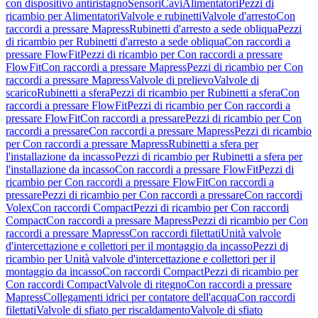
con dispositivo antiristagno
Sensori
Cavi
Alimentatori
Pezzi di
ricambio per Alimentatori
Valvole e rubinetti
Valvole d'arresto
Con
raccordi a pressare Mapress
Rubinetti d'arresto a sede obliqua
Pezzi
di ricambio per Rubinetti d'arresto a sede obliqua
Con raccordi a
pressare FlowFit
Pezzi di ricambio per Con raccordi a pressare
FlowFit
Con raccordi a pressare Mapress
Pezzi di ricambio per Con
raccordi a pressare Mapress
Valvole di prelievo
Valvole di
scarico
Rubinetti a sfera
Pezzi di ricambio per Rubinetti a sfera
Con
raccordi a pressare FlowFit
Pezzi di ricambio per Con raccordi a
pressare FlowFit
Con raccordi a pressare
Pezzi di ricambio per Con
raccordi a pressare
Con raccordi a pressare Mapress
Pezzi di ricambio
per Con raccordi a pressare Mapress
Rubinetti a sfera per
l'installazione da incasso
Pezzi di ricambio per Rubinetti a sfera per
l'installazione da incasso
Con raccordi a pressare FlowFit
Pezzi di
ricambio per Con raccordi a pressare FlowFit
Con raccordi a
pressare
Pezzi di ricambio per Con raccordi a pressare
Con raccordi
Volex
Con raccordi Compact
Pezzi di ricambio per Con raccordi
Compact
Con raccordi a pressare Mapress
Pezzi di ricambio per Con
raccordi a pressare Mapress
Con raccordi filettati
Unità valvole
d'intercettazione e collettori per il montaggio da incasso
Pezzi di
ricambio per Unità valvole d'intercettazione e collettori per il
montaggio da incasso
Con raccordi Compact
Pezzi di ricambio per
Con raccordi Compact
Valvole di ritegno
Con raccordi a pressare
Mapress
Collegamenti idrici per contatore dell'acqua
Con raccordi
filettati
Valvole di sfiato per riscaldamento
Valvole di sfiato