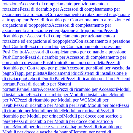
rotazione
Accessori di completamento per azionamento a
rotazione
Pezzi di ricambio per Accessori di completamento per
azionamento a rotazione
Con azionamento a rotazione ed erogazione
al troppopieno
Pezzi di ricambio per Con azionamento a rotazione ed
erogazione al troppopieno
Accessori di completamento per
azionamento a rotazione ed erogazione al troppopieno
Pezzi di
ricambio per Accessori di completamento per azionamento a
rotazione ed erogazione al troppopieno
Con azionamento a pressione
PushControl
Pezzi di ricambio per Con azionamento a pressione
PushControl
Accessori di completamento per comando a pressione
PushControl
Pezzi di ricambio per Accessori di completamento per
comando a pressione PushControl
Con tappo per piletta
Pezzi di
ricambio per Con tappo per piletta
Accessori per sifoni per vasche da
bagno
Tappi per piletta
Allacciamenti idrici
Sistemi di installazione e
di risciacquo
Geberit Duofix
Pareti
Pezzi di ricambio per Pareti
Sistemi
portanti
Pezzi di ricambio per Sistemi
portanti
Pannellature
Accessori
Pezzi di ricambio per Accessori
Moduli
d'installazione
Pezzi di ricambio per Moduli d'installazione
Moduli
per WC
Pezzi di ricambio per Moduli per WC
Moduli per
lavabi
Pezzi di ricambio per Moduli per lavabi
Moduli per bidet
Pezzi
di ricambio per Moduli per bidet
Moduli per orinatoi
Pezzi di
ricambio per Moduli per orinatoi
Moduli per docce con scarico a
parete
Pezzi di ricambio per Moduli per docce con scarico a
parete
Moduli per docce e vasche da bagno
Pezzi di ricambio per
Moduli per docce e vasche da bagno
Elementi per pareti di