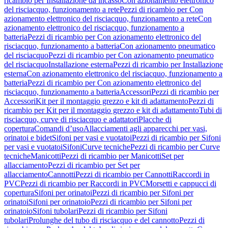
ricambio per Installazione da incasso
Con azionamento elettronico
del risciacquo, funzionamento a rete
Pezzi di ricambio per Con
azionamento elettronico del risciacquo, funzionamento a rete
Con
azionamento elettronico del risciacquo, funzionamento a
batteria
Pezzi di ricambio per Con azionamento elettronico del
risciacquo, funzionamento a batteria
Con azionamento pneumatico
del risciacquo
Pezzi di ricambio per Con azionamento pneumatico
del risciacquo
Installazione esterna
Pezzi di ricambio per Installazione
esterna
Con azionamento elettronico del risciacquo, funzionamento a
batteria
Pezzi di ricambio per Con azionamento elettronico del
risciacquo, funzionamento a batteria
Accessori
Pezzi di ricambio per
Accessori
Kit per il montaggio grezzo e kit di adattamento
Pezzi di
ricambio per Kit per il montaggio grezzo e kit di adattamento
Tubi di
risciacquo, curve di risciacquo e adattatori
Placche di
copertura
Comandi d’uso
Allacciamenti agli apparecchi per vasi,
orinatoi e bidet
Sifoni per vasi e vuotatoi
Pezzi di ricambio per Sifoni
per vasi e vuotatoi
Sifoni
Curve tecniche
Pezzi di ricambio per Curve
tecniche
Manicotti
Pezzi di ricambio per Manicotti
Set per
allacciamento
Pezzi di ricambio per Set per
allacciamento
Cannotti
Pezzi di ricambio per Cannotti
Raccordi in
PVC
Pezzi di ricambio per Raccordi in PVC
Morsetti e cappucci di
copertura
Sifoni per orinatoi
Pezzi di ricambio per Sifoni per
orinatoi
Sifoni per orinatoio
Pezzi di ricambio per Sifoni per
orinatoio
Sifoni tubolari
Pezzi di ricambio per Sifoni
tubolari
Prolunghe del tubo di risciacquo e del cannotto
Pezzi di