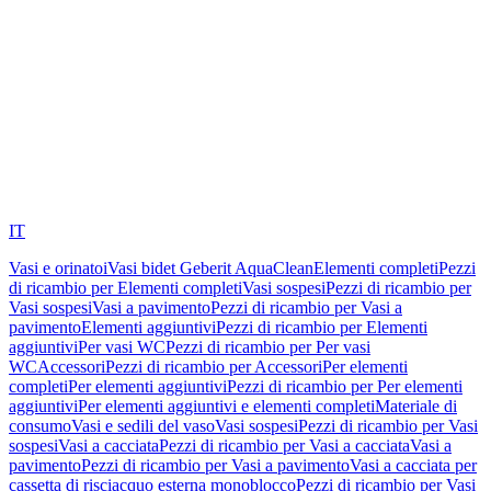
IT
Vasi e orinatoi
Vasi bidet Geberit AquaClean
Elementi completi
Pezzi
di ricambio per Elementi completi
Vasi sospesi
Pezzi di ricambio per
Vasi sospesi
Vasi a pavimento
Pezzi di ricambio per Vasi a
pavimento
Elementi aggiuntivi
Pezzi di ricambio per Elementi
aggiuntivi
Per vasi WC
Pezzi di ricambio per Per vasi
WC
Accessori
Pezzi di ricambio per Accessori
Per elementi
completi
Per elementi aggiuntivi
Pezzi di ricambio per Per elementi
aggiuntivi
Per elementi aggiuntivi e elementi completi
Materiale di
consumo
Vasi e sedili del vaso
Vasi sospesi
Pezzi di ricambio per Vasi
sospesi
Vasi a cacciata
Pezzi di ricambio per Vasi a cacciata
Vasi a
pavimento
Pezzi di ricambio per Vasi a pavimento
Vasi a cacciata per
cassetta di risciacquo esterna monoblocco
Pezzi di ricambio per Vasi