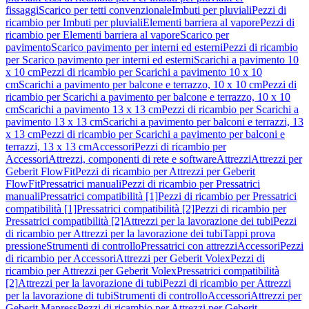
fissaggi
Scarico per tetti convenzionale
Imbuti per pluviali
Pezzi di
ricambio per Imbuti per pluviali
Elementi barriera al vapore
Pezzi di
ricambio per Elementi barriera al vapore
Scarico per
pavimento
Scarico pavimento per interni ed esterni
Pezzi di ricambio
per Scarico pavimento per interni ed esterni
Scarichi a pavimento 10
x 10 cm
Pezzi di ricambio per Scarichi a pavimento 10 x 10
cm
Scarichi a pavimento per balcone e terrazzo, 10 x 10 cm
Pezzi di
ricambio per Scarichi a pavimento per balcone e terrazzo, 10 x 10
cm
Scarichi a pavimento 13 x 13 cm
Pezzi di ricambio per Scarichi a
pavimento 13 x 13 cm
Scarichi a pavimento per balconi e terrazzi, 13
x 13 cm
Pezzi di ricambio per Scarichi a pavimento per balconi e
terrazzi, 13 x 13 cm
Accessori
Pezzi di ricambio per
Accessori
Attrezzi, componenti di rete e software
Attrezzi
Attrezzi per
Geberit FlowFit
Pezzi di ricambio per Attrezzi per Geberit
FlowFit
Pressatrici manuali
Pezzi di ricambio per Pressatrici
manuali
Pressatrici compatibilità [1]
Pezzi di ricambio per Pressatrici
compatibilità [1]
Pressatrici compatibilità [2]
Pezzi di ricambio per
Pressatrici compatibilità [2]
Attrezzi per la lavorazione dei tubi
Pezzi
di ricambio per Attrezzi per la lavorazione dei tubi
Tappi prova
pressione
Strumenti di controllo
Pressatrici con attrezzi
Accessori
Pezzi
di ricambio per Accessori
Attrezzi per Geberit Volex
Pezzi di
ricambio per Attrezzi per Geberit Volex
Pressatrici compatibilità
[2]
Attrezzi per la lavorazione di tubi
Pezzi di ricambio per Attrezzi
per la lavorazione di tubi
Strumenti di controllo
Accessori
Attrezzi per
Geberit Mapress
Pezzi di ricambio per Attrezzi per Geberit