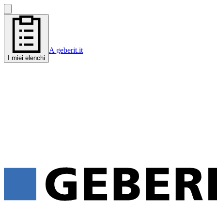
A geberit.it
I miei elenchi