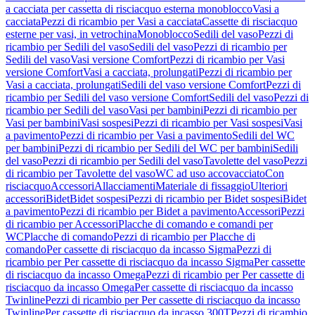
a cacciata per cassetta di risciacquo esterna monoblocco
Vasi a
cacciata
Pezzi di ricambio per Vasi a cacciata
Cassette di risciacquo
esterne per vasi, in vetrochina
Monoblocco
Sedili del vaso
Pezzi di
ricambio per Sedili del vaso
Sedili del vaso
Pezzi di ricambio per
Sedili del vaso
Vasi versione Comfort
Pezzi di ricambio per Vasi
versione Comfort
Vasi a cacciata, prolungati
Pezzi di ricambio per
Vasi a cacciata, prolungati
Sedili del vaso versione Comfort
Pezzi di
ricambio per Sedili del vaso versione Comfort
Sedili del vaso
Pezzi di
ricambio per Sedili del vaso
Vasi per bambini
Pezzi di ricambio per
Vasi per bambini
Vasi sospesi
Pezzi di ricambio per Vasi sospesi
Vasi
a pavimento
Pezzi di ricambio per Vasi a pavimento
Sedili del WC
per bambini
Pezzi di ricambio per Sedili del WC per bambini
Sedili
del vaso
Pezzi di ricambio per Sedili del vaso
Tavolette del vaso
Pezzi
di ricambio per Tavolette del vaso
WC ad uso accovacciato
Con
risciacquo
Accessori
Allacciamenti
Materiale di fissaggio
Ulteriori
accessori
Bidet
Bidet sospesi
Pezzi di ricambio per Bidet sospesi
Bidet
a pavimento
Pezzi di ricambio per Bidet a pavimento
Accessori
Pezzi
di ricambio per Accessori
Placche di comando e comandi per
WC
Placche di comando
Pezzi di ricambio per Placche di
comando
Per cassette di risciacquo da incasso Sigma
Pezzi di
ricambio per Per cassette di risciacquo da incasso Sigma
Per cassette
di risciacquo da incasso Omega
Pezzi di ricambio per Per cassette di
risciacquo da incasso Omega
Per cassette di risciacquo da incasso
Twinline
Pezzi di ricambio per Per cassette di risciacquo da incasso
Twinline
Per cassette di risciacquo da incasso 300T
Pezzi di ricambio