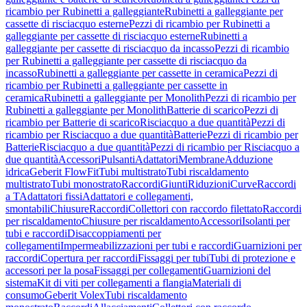
ricambio per Rubinetti a galleggiante
Rubinetti a galleggiante per
cassette di risciacquo esterne
Pezzi di ricambio per Rubinetti a
galleggiante per cassette di risciacquo esterne
Rubinetti a
galleggiante per cassette di risciacquo da incasso
Pezzi di ricambio
per Rubinetti a galleggiante per cassette di risciacquo da
incasso
Rubinetti a galleggiante per cassette in ceramica
Pezzi di
ricambio per Rubinetti a galleggiante per cassette in
ceramica
Rubinetti a galleggiante per Monolith
Pezzi di ricambio per
Rubinetti a galleggiante per Monolith
Batterie di scarico
Pezzi di
ricambio per Batterie di scarico
Risciacquo a due quantità
Pezzi di
ricambio per Risciacquo a due quantità
Batterie
Pezzi di ricambio per
Batterie
Risciacquo a due quantità
Pezzi di ricambio per Risciacquo a
due quantità
Accessori
Pulsanti
Adattatori
Membrane
Adduzione
idrica
Geberit FlowFit
Tubi multistrato
Tubi riscaldamento
multistrato
Tubi monostrato
Raccordi
Giunti
Riduzioni
Curve
Raccordi
a T
Adattatori fissi
Adattatori e collegamenti,
smontabili
Chiusure
Raccordi
Collettori con raccordo filettato
Raccordi
per riscaldamento
Chiusure per riscaldamento
Accessori
Isolanti per
tubi e raccordi
Disaccoppiamenti per
collegamenti
Impermeabilizzazioni per tubi e raccordi
Guarnizioni per
raccordi
Copertura per raccordi
Fissaggi per tubi
Tubi di protezione e
accessori per la posa
Fissaggi per collegamenti
Guarnizioni del
sistema
Kit di viti per collegamenti a flangia
Materiali di
consumo
Geberit Volex
Tubi riscaldamento