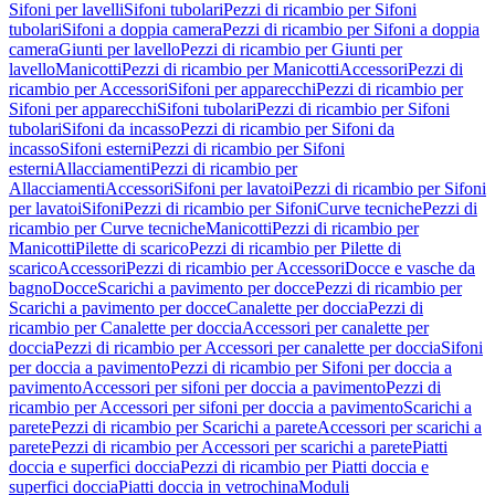
Sifoni per lavelli
Sifoni tubolari
Pezzi di ricambio per Sifoni
tubolari
Sifoni a doppia camera
Pezzi di ricambio per Sifoni a doppia
camera
Giunti per lavello
Pezzi di ricambio per Giunti per
lavello
Manicotti
Pezzi di ricambio per Manicotti
Accessori
Pezzi di
ricambio per Accessori
Sifoni per apparecchi
Pezzi di ricambio per
Sifoni per apparecchi
Sifoni tubolari
Pezzi di ricambio per Sifoni
tubolari
Sifoni da incasso
Pezzi di ricambio per Sifoni da
incasso
Sifoni esterni
Pezzi di ricambio per Sifoni
esterni
Allacciamenti
Pezzi di ricambio per
Allacciamenti
Accessori
Sifoni per lavatoi
Pezzi di ricambio per Sifoni
per lavatoi
Sifoni
Pezzi di ricambio per Sifoni
Curve tecniche
Pezzi di
ricambio per Curve tecniche
Manicotti
Pezzi di ricambio per
Manicotti
Pilette di scarico
Pezzi di ricambio per Pilette di
scarico
Accessori
Pezzi di ricambio per Accessori
Docce e vasche da
bagno
Docce
Scarichi a pavimento per docce
Pezzi di ricambio per
Scarichi a pavimento per docce
Canalette per doccia
Pezzi di
ricambio per Canalette per doccia
Accessori per canalette per
doccia
Pezzi di ricambio per Accessori per canalette per doccia
Sifoni
per doccia a pavimento
Pezzi di ricambio per Sifoni per doccia a
pavimento
Accessori per sifoni per doccia a pavimento
Pezzi di
ricambio per Accessori per sifoni per doccia a pavimento
Scarichi a
parete
Pezzi di ricambio per Scarichi a parete
Accessori per scarichi a
parete
Pezzi di ricambio per Accessori per scarichi a parete
Piatti
doccia e superfici doccia
Pezzi di ricambio per Piatti doccia e
superfici doccia
Piatti doccia in vetrochina
Moduli