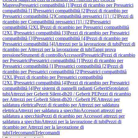
Mapress
Pressatrici compatibilità [1]
Pezzi di ricambio per Pressatrici
compatibilità [1]
Pressatrici compatibilità [2]
Pezzi di ricambio per
Pressatrici compatibilità [2]
Compatibilità pressatrici [1] / [2]
Pezzi di
ricambio per Compatibilità pressatrici [1] / [2]
Pressatrici
compatibilità [2XL]
Pezzi di ricambio per Pressatrici compatibilità
[2XL]
Pressatrici compatibilità [3]
Pezzi di ricambio per Pressatrici
compatibilità [3]
Pressatrici compatibilità [4]
Pezzi di ricambio per
Pressatrici compatibilità [4]
Attrezzi per la lavorazione di tubi
Pezzi di
ricambio per Attrezzi per la lavorazione di tubi
Tappi prova
pressione
Strumenti di controllo
Accessori
Pressatrici
Pezzi di ricambio
per Pressatrici
Pressatrici compatibilità [1]
Pezzi di ricambio per
Pressatrici compatibilità [1]
Pressatrici compatibilità [2]
Pezzi di
ricambio per Pressatrici compatibilità [2]
Pressatrici compatibilità
[2XL]
Pezzi di ricambio per Pressatrici compatibilità
[2XL]
Pressatrici compatibilità [4]
Pezzi di ricambio per Pressatrici
compatibilità [4]
Per sistemi di pannelli radianti Geberit
Srotolatori
tubi
Attrezzi per Geberit Silent-db20 / Geberit PE
Pezzi di ricambio
per Attrezzi per Geberit Silent-db20 / Geberit PE
Attrezzi per
saldatura elettrica
Pezzi di ricambio per Attrezzi per saldatura
elettrica
Attrezzi per saldatura a specchio
Accessori attrezzi per
saldatura a specchio
Pezzi di ricambio per Accessori attrezzi per
saldatura a specchio
Attrezzi per la lavorazione di tubi
Pezzi di
ricambio per Attrezzi per la lavorazione di
tubi
Telecomandi
Telecomandi