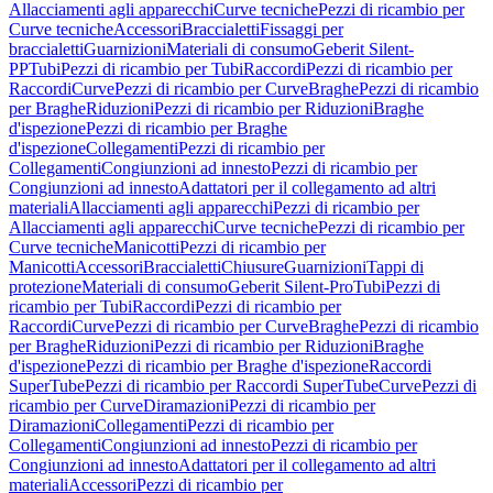
Allacciamenti agli apparecchi
Curve tecniche
Pezzi di ricambio per
Curve tecniche
Accessori
Braccialetti
Fissaggi per
braccialetti
Guarnizioni
Materiali di consumo
Geberit Silent-
PP
Tubi
Pezzi di ricambio per Tubi
Raccordi
Pezzi di ricambio per
Raccordi
Curve
Pezzi di ricambio per Curve
Braghe
Pezzi di ricambio
per Braghe
Riduzioni
Pezzi di ricambio per Riduzioni
Braghe
d'ispezione
Pezzi di ricambio per Braghe
d'ispezione
Collegamenti
Pezzi di ricambio per
Collegamenti
Congiunzioni ad innesto
Pezzi di ricambio per
Congiunzioni ad innesto
Adattatori per il collegamento ad altri
materiali
Allacciamenti agli apparecchi
Pezzi di ricambio per
Allacciamenti agli apparecchi
Curve tecniche
Pezzi di ricambio per
Curve tecniche
Manicotti
Pezzi di ricambio per
Manicotti
Accessori
Braccialetti
Chiusure
Guarnizioni
Tappi di
protezione
Materiali di consumo
Geberit Silent-Pro
Tubi
Pezzi di
ricambio per Tubi
Raccordi
Pezzi di ricambio per
Raccordi
Curve
Pezzi di ricambio per Curve
Braghe
Pezzi di ricambio
per Braghe
Riduzioni
Pezzi di ricambio per Riduzioni
Braghe
d'ispezione
Pezzi di ricambio per Braghe d'ispezione
Raccordi
SuperTube
Pezzi di ricambio per Raccordi SuperTube
Curve
Pezzi di
ricambio per Curve
Diramazioni
Pezzi di ricambio per
Diramazioni
Collegamenti
Pezzi di ricambio per
Collegamenti
Congiunzioni ad innesto
Pezzi di ricambio per
Congiunzioni ad innesto
Adattatori per il collegamento ad altri
materiali
Accessori
Pezzi di ricambio per