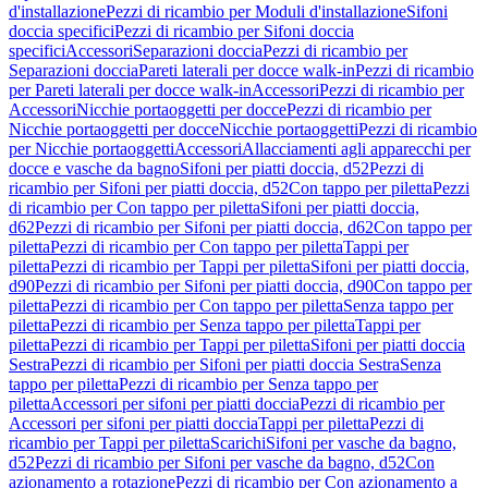
d'installazione
Pezzi di ricambio per Moduli d'installazione
Sifoni
doccia specifici
Pezzi di ricambio per Sifoni doccia
specifici
Accessori
Separazioni doccia
Pezzi di ricambio per
Separazioni doccia
Pareti laterali per docce walk-in
Pezzi di ricambio
per Pareti laterali per docce walk-in
Accessori
Pezzi di ricambio per
Accessori
Nicchie portaoggetti per docce
Pezzi di ricambio per
Nicchie portaoggetti per docce
Nicchie portaoggetti
Pezzi di ricambio
per Nicchie portaoggetti
Accessori
Allacciamenti agli apparecchi per
docce e vasche da bagno
Sifoni per piatti doccia, d52
Pezzi di
ricambio per Sifoni per piatti doccia, d52
Con tappo per piletta
Pezzi
di ricambio per Con tappo per piletta
Sifoni per piatti doccia,
d62
Pezzi di ricambio per Sifoni per piatti doccia, d62
Con tappo per
piletta
Pezzi di ricambio per Con tappo per piletta
Tappi per
piletta
Pezzi di ricambio per Tappi per piletta
Sifoni per piatti doccia,
d90
Pezzi di ricambio per Sifoni per piatti doccia, d90
Con tappo per
piletta
Pezzi di ricambio per Con tappo per piletta
Senza tappo per
piletta
Pezzi di ricambio per Senza tappo per piletta
Tappi per
piletta
Pezzi di ricambio per Tappi per piletta
Sifoni per piatti doccia
Sestra
Pezzi di ricambio per Sifoni per piatti doccia Sestra
Senza
tappo per piletta
Pezzi di ricambio per Senza tappo per
piletta
Accessori per sifoni per piatti doccia
Pezzi di ricambio per
Accessori per sifoni per piatti doccia
Tappi per piletta
Pezzi di
ricambio per Tappi per piletta
Scarichi
Sifoni per vasche da bagno,
d52
Pezzi di ricambio per Sifoni per vasche da bagno, d52
Con
azionamento a rotazione
Pezzi di ricambio per Con azionamento a