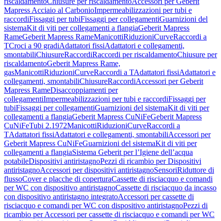
riscaldamento
Chiusure per riscaldamento
Accessori per Geberit
Mapress Acciaio al Carbonio
Impermeabilizzazioni per tubi e
raccordi
Fissaggi per tubi
Fissaggi per collegamenti
Guarnizioni del
sistema
Kit di viti per collegamenti a flangia
Geberit Mapress
Rame
Geberit Mapress Rame
Manicotti
Riduzioni
Curve
Raccordi a
T
Croci a 90 gradi
Adattatori fissi
Adattatori e collegamenti,
smontabili
Chiusure
Raccordi
Raccordi per riscaldamento
Chiusure per
riscaldamento
Geberit Mapress Rame,
gas
Manicotti
Riduzioni
Curve
Raccordi a T
Adattatori fissi
Adattatori e
collegamenti, smontabili
Chiusure
Raccordi
Accessori per Geberit
Mapress Rame
Disaccoppiamenti per
collegamenti
Impermeabilizzazioni per tubi e raccordi
Fissaggi per
tubi
Fissaggi per collegamenti
Guarnizioni del sistema
Kit di viti per
collegamenti a flangia
Geberit Mapress CuNiFe
Geberit Mapress
CuNiFe
Tubi 2.1972
Manicotti
Riduzioni
Curve
Raccordi a
T
Adattatori fissi
Adattatori e collegamenti, smontabili
Accessori per
Geberit Mapress CuNiFe
Guarnizioni del sistema
Kit di viti per
collegamenti a flangia
Sistema Geberit per l’Igiene dell’acqua
potabile
Dispositivi antiristagno
Pezzi di ricambio per Dispositivi
antiristagno
Accessori per dispositivi antiristagno
Sensori
Riduttore di
flusso
Cover e placche di copertura
Cassette di risciacquo e comandi
per WC con dispositivo antiristagno
Cassette di risciacquo da incasso
con dispositivo antiristagno integrato
Accessori per cassette di
risciacquo e comandi per WC con dispositivo antiristagno
Pezzi di
ricambio per Accessori per cassette di risciacquo e comandi per WC