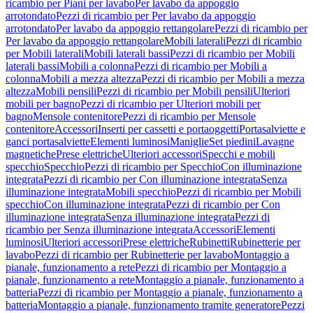
ricambio per Piani per lavabo
Per lavabo da appoggio
arrotondato
Pezzi di ricambio per Per lavabo da appoggio
arrotondato
Per lavabo da appoggio rettangolare
Pezzi di ricambio per
Per lavabo da appoggio rettangolare
Mobili laterali
Pezzi di ricambio
per Mobili laterali
Mobili laterali bassi
Pezzi di ricambio per Mobili
laterali bassi
Mobili a colonna
Pezzi di ricambio per Mobili a
colonna
Mobili a mezza altezza
Pezzi di ricambio per Mobili a mezza
altezza
Mobili pensili
Pezzi di ricambio per Mobili pensili
Ulteriori
mobili per bagno
Pezzi di ricambio per Ulteriori mobili per
bagno
Mensole contenitore
Pezzi di ricambio per Mensole
contenitore
Accessori
Inserti per cassetti e portaoggetti
Portasalviette e
ganci portasalviette
Elementi luminosi
Maniglie
Set piedini
Lavagne
magnetiche
Prese elettriche
Ulteriori accessori
Specchi e mobili
specchio
Specchio
Pezzi di ricambio per Specchio
Con illuminazione
integrata
Pezzi di ricambio per Con illuminazione integrata
Senza
illuminazione integrata
Mobili specchio
Pezzi di ricambio per Mobili
specchio
Con illuminazione integrata
Pezzi di ricambio per Con
illuminazione integrata
Senza illuminazione integrata
Pezzi di
ricambio per Senza illuminazione integrata
Accessori
Elementi
luminosi
Ulteriori accessori
Prese elettriche
Rubinetti
Rubinetterie per
lavabo
Pezzi di ricambio per Rubinetterie per lavabo
Montaggio a
pianale, funzionamento a rete
Pezzi di ricambio per Montaggio a
pianale, funzionamento a rete
Montaggio a pianale, funzionamento a
batteria
Pezzi di ricambio per Montaggio a pianale, funzionamento a
batteria
Montaggio a pianale, funzionamento tramite generatore
Pezzi