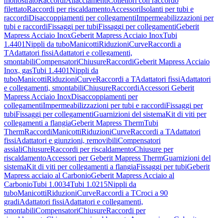
monostrato
Raccordi
Allacciamenti
Collettori con raccordo
filettato
Raccordi per riscaldamento
Accessori
Isolanti per tubi e
raccordi
Disaccoppiamenti per collegamenti
Impermeabilizzazioni per
tubi e raccordi
Fissaggi per tubi
Fissaggi per collegamenti
Geberit
Mapress Acciaio Inox
Geberit Mapress Acciaio Inox
Tubi
1.4401
Nippli da tubo
Manicotti
Riduzioni
Curve
Raccordi a
T
Adattatori fissi
Adattatori e collegamenti,
smontabili
Compensatori
Chiusure
Raccordi
Geberit Mapress Acciaio
Inox, gas
Tubi 1.4401
Nippli da
tubo
Manicotti
Riduzioni
Curve
Raccordi a T
Adattatori fissi
Adattatori
e collegamenti, smontabili
Chiusure
Raccordi
Accessori Geberit
Mapress Acciaio Inox
Disaccoppiamenti per
collegamenti
Impermeabilizzazioni per tubi e raccordi
Fissaggi per
tubi
Fissaggi per collegamenti
Guarnizioni del sistema
Kit di viti per
collegamenti a flangia
Geberit Mapress Therm
Tubi
Therm
Raccordi
Manicotti
Riduzioni
Curve
Raccordi a T
Adattatori
fissi
Adattatori e giunzioni, removibili
Compensatori
assiali
Chiusure
Raccordi per riscaldamento
Chiusure per
riscaldamento
Accessori per Geberit Mapress Therm
Guarnizioni del
sistema
Kit di viti per collegamenti a flangia
Fissaggi per tubi
Geberit
Mapress acciaio al Carbonio
Geberit Mapress Acciaio al
Carbonio
Tubi 1.0034
Tubi 1.0215
Nippli da
tubo
Manicotti
Riduzioni
Curve
Raccordi a T
Croci a 90
gradi
Adattatori fissi
Adattatori e collegamenti,
smontabili
Compensatori
Chiusure
Raccordi per