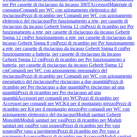
per Per cassette di risciacquo da incasso 300T
Accessori
Materiale di
consumo
Comandi per WC con azionamento elettronico del
risciacquo
Pezzi di ricambio per Comandi per WC con azionamento
elettronico del risciacquo
Per funzionamento a rete, per cassette di
risciacquo da incasso Geberit Sigma 12 cm
Pezzi di ricambio per Per
funzionamento a rete, per cassette di risciacquo da incasso Geberit
Sigma 12 cm
Per funzionamento a rete, per cassette di risciacquo da
incasso Geberit Sigma 8 cm
Pezzi di ricambio per Per funzionamento
a rete, per cassette di risciacquo da incasso Geberit Sigma 8 cm
Per
funzionamento a batteria, per cassette di risciacquo da incasso
Geberit Sigma 12 cm
Pezzi di ricambio per Per funzionamento a
batteria, per cassette di risciacquo da incasso Geberit Sigma 12
cm
Comandi per WC con azionamento pneumatico del
risciacquo
Pezzi di ricambio per Comandi per WC con azionamento
pneumatico del risciacquo
Per risciacquo a due quantità
Pezzi di
ricambio per Per risciacquo a due quantità
Per risciacquo ad una
quantità
Pezzi di ricambio per Per risciacquo ad una
quantità
Accessori per comandi per WC
Pezzi di ricambio per
Accessori per comandi per WC
Kit per il montaggio grezzo
Pezzi di
ricambio per Kit per il montaggio grezzo
Per comandi per WC con
azionamento elettronico del risciacquo
Moduli sanitari Geberit
Monolith
Moduli sanitari per vasi
Pezzi di ricambio per Moduli
sanitari per vasi
Per vasi sospesi
Pezzi di ricambio per Per vasi
sospesi
Per vaso a pavimento
Pezzi di ricambio per Per vaso a
pavimento
Accessori
Pezzi di ricambio per Accessori
Moduli sanitari