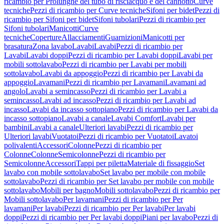
ricambio per Prolunghe del tubo di risciacquo e del cannotto
Curve
tecniche
Pezzi di ricambio per Curve tecniche
Sifoni per bidet
Pezzi di
ricambio per Sifoni per bidet
Sifoni tubolari
Pezzi di ricambio per
Sifoni tubolari
Manicotti
Curve
tecniche
Coperture
Allacciamenti
Guarnizioni
Manicotti per
brasatura
Zona lavabo
Lavabi
Lavabi
Pezzi di ricambio per
Lavabi
Lavabi doppi
Pezzi di ricambio per Lavabi doppi
Lavabi per
mobili sottolavabo
Pezzi di ricambio per Lavabi per mobili
sottolavabo
Lavabi da appoggio
Pezzi di ricambio per Lavabi da
appoggio
Lavamani
Pezzi di ricambio per Lavamani
Lavamani ad
angolo
Lavabi a semincasso
Pezzi di ricambio per Lavabi a
semincasso
Lavabi ad incasso
Pezzi di ricambio per Lavabi ad
incasso
Lavabi da incasso sottopiano
Pezzi di ricambio per Lavabi da
incasso sottopiano
Lavabi a canale
Lavabi Comfort
Lavabi per
bambini
Lavabi a canale
Ulteriori lavabi
Pezzi di ricambio per
Ulteriori lavabi
Vuotatoi
Pezzi di ricambio per Vuotatoi
Lavatoi
polivalenti
Accessori
Colonne
Pezzi di ricambio per
Colonne
Colonne
Semicolonne
Pezzi di ricambio per
Semicolonne
Accessori
Tappi per piletta
Materiale di fissaggio
Set
lavabo con mobile sottolavabo
Set lavabo per mobile con mobile
sottolavabo
Pezzi di ricambio per Set lavabo per mobile con mobile
sottolavabo
Mobili per bagno
Mobili sottolavabo
Pezzi di ricambio per
Mobili sottolavabo
Per lavamani
Pezzi di ricambio per Per
lavamani
Per lavabi
Pezzi di ricambio per Per lavabi
Per lavabi
doppi
Pezzi di ricambio per Per lavabi doppi
Piani per lavabo
Pezzi di