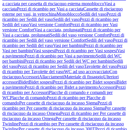
a cacciata per cassetta di risciacquo esterna monoblocco
Vasi a
cacciata
Pezzi di ricambio per Vasi a cacciata
Cassette di risciacquo
esterne per vasi, in vetrochina
Monoblocco
Sedili del vaso
Pezzi di
ricambio per Sedili del vaso
Sedili del vaso
Pezzi di ricambio per
Sedili del vaso
Vasi versione Comfort
Pezzi di ricambio per Vasi
versione Comfort
Vasi a cacciata, prolungati
Pezzi di ricambio per
Vasi a cacciata, prolungati
Sedili del vaso versione Comfort
Pezzi di
ricambio per Sedili del vaso versione Comfort
Sedili del vaso
Pezzi di
ricambio per Sedili del vaso
Vasi per bambini
Pezzi di ricambio per
Vasi per bambini
Vasi sospesi
Pezzi di ricambio per Vasi sospesi
Vasi
a pavimento
Pezzi di ricambio per Vasi a pavimento
Sedili del WC
per bambini
Pezzi di ricambio per Sedili del WC per bambini
Sedili
del vaso
Pezzi di ricambio per Sedili del vaso
Tavolette del vaso
Pezzi
di ricambio per Tavolette del vaso
WC ad uso accovacciato
Con
risciacquo
Accessori
Allacciamenti
Materiale di fissaggio
Ulteriori
accessori
Bidet
Bidet sospesi
Pezzi di ricambio per Bidet sospesi
Bidet
a pavimento
Pezzi di ricambio per Bidet a pavimento
Accessori
Pezzi
di ricambio per Accessori
Placche di comando e comandi per
WC
Placche di comando
Pezzi di ricambio per Placche di
comando
Per cassette di risciacquo da incasso Sigma
Pezzi di
ricambio per Per cassette di risciacquo da incasso Sigma
Per cassette
di risciacquo da incasso Omega
Pezzi di ricambio per Per cassette di
risciacquo da incasso Omega
Per cassette di risciacquo da incasso
Twinline
Pezzi di ricambio per Per cassette di risciacquo da incasso
Twinline
Per cassette di risciacquo da incasso 300T
Pezzi di ricambio