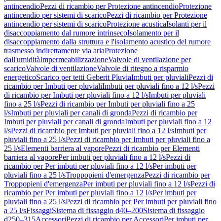
antincendio
Pezzi di ricambio per Protezione antincendio
Protezione
antincendio per sistemi di scarico
Pezzi di ricambio per Protezione
antincendio per sistemi di scarico
Protezione acustica
Isolanti per il
disaccoppiamento dal rumore intrinseco
Isolamento per il
disaccoppiamento dalla struttura e l'isolamento acustico del rumore
trasmesso indirettamente via aria
Protezione
dall'umidità
Impermeabilizzazione
Valvole di ventilazione per
scarico
Valvole di ventilazione
Valvole di ritegno a risparmio
energetico
Scarico per tetti Geberit Pluvia
Imbuti per pluviali
Pezzi di
ricambio per Imbuti per pluviali
Imbuti per pluviali fino a 12 l/s
Pezzi
di ricambio per Imbuti per pluviali fino a 12 l/s
Imbuti per pluviali
fino a 25 l/s
Pezzi di ricambio per Imbuti per pluviali fino a 25
l/s
Imbuti per pluviali per canali di gronda
Pezzi di ricambio per
Imbuti per pluviali per canali di gronda
Imbuti per pluviali fino a 12
l/s
Pezzi di ricambio per Imbuti per pluviali fino a 12 l/s
Imbuti per
pluviali fino a 25 l/s
Pezzi di ricambio per Imbuti per pluviali fino a
25 l/s
Elementi barriera al vapore
Pezzi di ricambio per Elementi
barriera al vapore
Per imbuti per pluviali fino a 12 l/s
Pezzi di
ricambio per Per imbuti per pluviali fino a 12 l/s
Per imbuti per
pluviali fino a 25 l/s
Troppopieni d'emergenza
Pezzi di ricambio per
Troppopieni d'emergenza
Per imbuti per pluviali fino a 12 l/s
Pezzi di
ricambio per Per imbuti per pluviali fino a 12 l/s
Per imbuti per
pluviali fino a 25 l/s
Pezzi di ricambio per Per imbuti per pluviali fino
a 25 l/s
Fissaggi
Sistema di fissaggio d40–200
Sistema di fissaggio
d250–315
Accessori
Pezzi di ricambio per Accessori
Per imbuti per