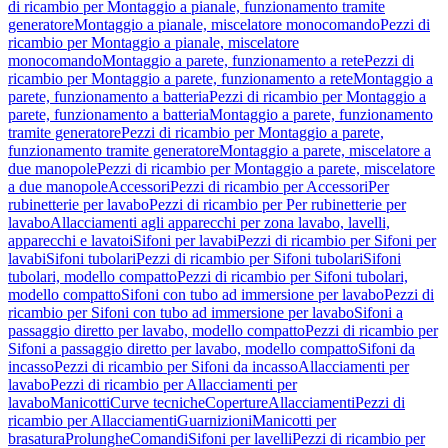
di ricambio per Montaggio a pianale, funzionamento tramite
generatore
Montaggio a pianale, miscelatore monocomando
Pezzi di
ricambio per Montaggio a pianale, miscelatore
monocomando
Montaggio a parete, funzionamento a rete
Pezzi di
ricambio per Montaggio a parete, funzionamento a rete
Montaggio a
parete, funzionamento a batteria
Pezzi di ricambio per Montaggio a
parete, funzionamento a batteria
Montaggio a parete, funzionamento
tramite generatore
Pezzi di ricambio per Montaggio a parete,
funzionamento tramite generatore
Montaggio a parete, miscelatore a
due manopole
Pezzi di ricambio per Montaggio a parete, miscelatore
a due manopole
Accessori
Pezzi di ricambio per Accessori
Per
rubinetterie per lavabo
Pezzi di ricambio per Per rubinetterie per
lavabo
Allacciamenti agli apparecchi per zona lavabo, lavelli,
apparecchi e lavatoi
Sifoni per lavabi
Pezzi di ricambio per Sifoni per
lavabi
Sifoni tubolari
Pezzi di ricambio per Sifoni tubolari
Sifoni
tubolari, modello compatto
Pezzi di ricambio per Sifoni tubolari,
modello compatto
Sifoni con tubo ad immersione per lavabo
Pezzi di
ricambio per Sifoni con tubo ad immersione per lavabo
Sifoni a
passaggio diretto per lavabo, modello compatto
Pezzi di ricambio per
Sifoni a passaggio diretto per lavabo, modello compatto
Sifoni da
incasso
Pezzi di ricambio per Sifoni da incasso
Allacciamenti per
lavabo
Pezzi di ricambio per Allacciamenti per
lavabo
Manicotti
Curve tecniche
Coperture
Allacciamenti
Pezzi di
ricambio per Allacciamenti
Guarnizioni
Manicotti per
brasatura
Prolunghe
Comandi
Sifoni per lavelli
Pezzi di ricambio per