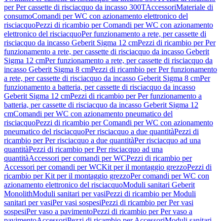
per Per cassette di risciacquo da incasso 300T
Accessori
Materiale di
consumo
Comandi per WC con azionamento elettronico del
risciacquo
Pezzi di ricambio per Comandi per WC con azionamento
elettronico del risciacquo
Per funzionamento a rete, per cassette di
risciacquo da incasso Geberit Sigma 12 cm
Pezzi di ricambio per Per
funzionamento a rete, per cassette di risciacquo da incasso Geberit
Sigma 12 cm
Per funzionamento a rete, per cassette di risciacquo da
incasso Geberit Sigma 8 cm
Pezzi di ricambio per Per funzionamento
a rete, per cassette di risciacquo da incasso Geberit Sigma 8 cm
Per
funzionamento a batteria, per cassette di risciacquo da incasso
Geberit Sigma 12 cm
Pezzi di ricambio per Per funzionamento a
batteria, per cassette di risciacquo da incasso Geberit Sigma 12
cm
Comandi per WC con azionamento pneumatico del
risciacquo
Pezzi di ricambio per Comandi per WC con azionamento
pneumatico del risciacquo
Per risciacquo a due quantità
Pezzi di
ricambio per Per risciacquo a due quantità
Per risciacquo ad una
quantità
Pezzi di ricambio per Per risciacquo ad una
quantità
Accessori per comandi per WC
Pezzi di ricambio per
Accessori per comandi per WC
Kit per il montaggio grezzo
Pezzi di
ricambio per Kit per il montaggio grezzo
Per comandi per WC con
azionamento elettronico del risciacquo
Moduli sanitari Geberit
Monolith
Moduli sanitari per vasi
Pezzi di ricambio per Moduli
sanitari per vasi
Per vasi sospesi
Pezzi di ricambio per Per vasi
sospesi
Per vaso a pavimento
Pezzi di ricambio per Per vaso a
pavimento
Accessori
Pezzi di ricambio per Accessori
Moduli sanitari