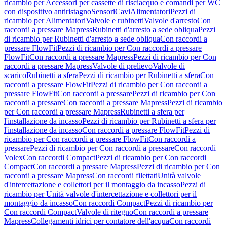
ricambio per Accessori per cassette di risciacquo e comandi per WC
con dispositivo antiristagno
Sensori
Cavi
Alimentatori
Pezzi di
ricambio per Alimentatori
Valvole e rubinetti
Valvole d'arresto
Con
raccordi a pressare Mapress
Rubinetti d'arresto a sede obliqua
Pezzi
di ricambio per Rubinetti d'arresto a sede obliqua
Con raccordi a
pressare FlowFit
Pezzi di ricambio per Con raccordi a pressare
FlowFit
Con raccordi a pressare Mapress
Pezzi di ricambio per Con
raccordi a pressare Mapress
Valvole di prelievo
Valvole di
scarico
Rubinetti a sfera
Pezzi di ricambio per Rubinetti a sfera
Con
raccordi a pressare FlowFit
Pezzi di ricambio per Con raccordi a
pressare FlowFit
Con raccordi a pressare
Pezzi di ricambio per Con
raccordi a pressare
Con raccordi a pressare Mapress
Pezzi di ricambio
per Con raccordi a pressare Mapress
Rubinetti a sfera per
l'installazione da incasso
Pezzi di ricambio per Rubinetti a sfera per
l'installazione da incasso
Con raccordi a pressare FlowFit
Pezzi di
ricambio per Con raccordi a pressare FlowFit
Con raccordi a
pressare
Pezzi di ricambio per Con raccordi a pressare
Con raccordi
Volex
Con raccordi Compact
Pezzi di ricambio per Con raccordi
Compact
Con raccordi a pressare Mapress
Pezzi di ricambio per Con
raccordi a pressare Mapress
Con raccordi filettati
Unità valvole
d'intercettazione e collettori per il montaggio da incasso
Pezzi di
ricambio per Unità valvole d'intercettazione e collettori per il
montaggio da incasso
Con raccordi Compact
Pezzi di ricambio per
Con raccordi Compact
Valvole di ritegno
Con raccordi a pressare
Mapress
Collegamenti idrici per contatore dell'acqua
Con raccordi