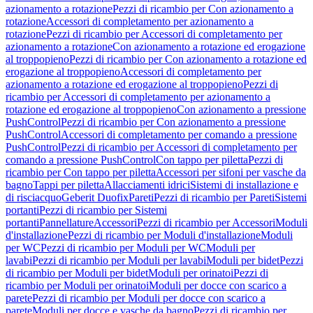
azionamento a rotazione
Pezzi di ricambio per Con azionamento a
rotazione
Accessori di completamento per azionamento a
rotazione
Pezzi di ricambio per Accessori di completamento per
azionamento a rotazione
Con azionamento a rotazione ed erogazione
al troppopieno
Pezzi di ricambio per Con azionamento a rotazione ed
erogazione al troppopieno
Accessori di completamento per
azionamento a rotazione ed erogazione al troppopieno
Pezzi di
ricambio per Accessori di completamento per azionamento a
rotazione ed erogazione al troppopieno
Con azionamento a pressione
PushControl
Pezzi di ricambio per Con azionamento a pressione
PushControl
Accessori di completamento per comando a pressione
PushControl
Pezzi di ricambio per Accessori di completamento per
comando a pressione PushControl
Con tappo per piletta
Pezzi di
ricambio per Con tappo per piletta
Accessori per sifoni per vasche da
bagno
Tappi per piletta
Allacciamenti idrici
Sistemi di installazione e
di risciacquo
Geberit Duofix
Pareti
Pezzi di ricambio per Pareti
Sistemi
portanti
Pezzi di ricambio per Sistemi
portanti
Pannellature
Accessori
Pezzi di ricambio per Accessori
Moduli
d'installazione
Pezzi di ricambio per Moduli d'installazione
Moduli
per WC
Pezzi di ricambio per Moduli per WC
Moduli per
lavabi
Pezzi di ricambio per Moduli per lavabi
Moduli per bidet
Pezzi
di ricambio per Moduli per bidet
Moduli per orinatoi
Pezzi di
ricambio per Moduli per orinatoi
Moduli per docce con scarico a
parete
Pezzi di ricambio per Moduli per docce con scarico a
parete
Moduli per docce e vasche da bagno
Pezzi di ricambio per