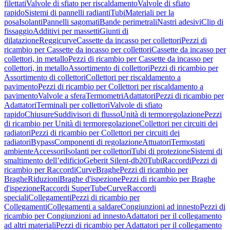
filettati
Valvole di sfiato per riscaldamento
Valvole di sfiato
rapido
Sistemi di pannelli radianti
Tubi
Materiali per la
posa
Isolanti
Pannelli sagomati
Bande perimetrali
Nastri adesivi
Clip di
fissaggio
Additivi per massetti
Giunti di
dilatazione
Reggicurve
Cassette da incasso per collettori
Pezzi di
ricambio per Cassette da incasso per collettori
Cassette da incasso per
collettori, in metallo
Pezzi di ricambio per Cassette da incasso per
collettori, in metallo
Assortimento di collettori
Pezzi di ricambio per
Assortimento di collettori
Collettori per riscaldamento a
pavimento
Pezzi di ricambio per Collettori per riscaldamento a
pavimento
Valvole a sfera
Termometri
Adattatori
Pezzi di ricambio per
Adattatori
Terminali per collettori
Valvole di sfiato
rapido
Chiusure
Suddivisori di flusso
Unità di termoregolazione
Pezzi
di ricambio per Unità di termoregolazione
Collettori per circuiti dei
radiatori
Pezzi di ricambio per Collettori per circuiti dei
radiatori
Bypass
Componenti di regolazione
Attuatori
Termostati
ambiente
Accessori
Isolanti per collettori
Tubi di protezione
Sistemi di
smaltimento dell’edificio
Geberit Silent-db20
Tubi
Raccordi
Pezzi di
ricambio per Raccordi
Curve
Braghe
Pezzi di ricambio per
Braghe
Riduzioni
Braghe d'ispezione
Pezzi di ricambio per Braghe
d'ispezione
Raccordi SuperTube
Curve
Raccordi
speciali
Collegamenti
Pezzi di ricambio per
Collegamenti
Collegamenti a saldare
Congiunzioni ad innesto
Pezzi di
ricambio per Congiunzioni ad innesto
Adattatori per il collegamento
ad altri materiali
Pezzi di ricambio per Adattatori per il collegamento