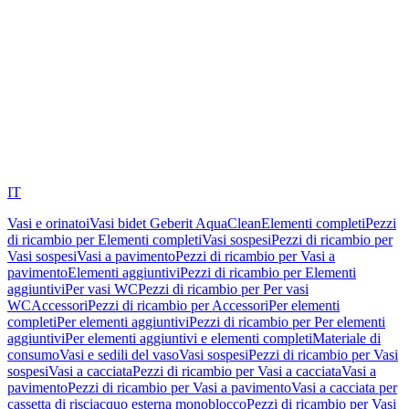
IT
Vasi e orinatoi
Vasi bidet Geberit AquaClean
Elementi completi
Pezzi
di ricambio per Elementi completi
Vasi sospesi
Pezzi di ricambio per
Vasi sospesi
Vasi a pavimento
Pezzi di ricambio per Vasi a
pavimento
Elementi aggiuntivi
Pezzi di ricambio per Elementi
aggiuntivi
Per vasi WC
Pezzi di ricambio per Per vasi
WC
Accessori
Pezzi di ricambio per Accessori
Per elementi
completi
Per elementi aggiuntivi
Pezzi di ricambio per Per elementi
aggiuntivi
Per elementi aggiuntivi e elementi completi
Materiale di
consumo
Vasi e sedili del vaso
Vasi sospesi
Pezzi di ricambio per Vasi
sospesi
Vasi a cacciata
Pezzi di ricambio per Vasi a cacciata
Vasi a
pavimento
Pezzi di ricambio per Vasi a pavimento
Vasi a cacciata per
cassetta di risciacquo esterna monoblocco
Pezzi di ricambio per Vasi