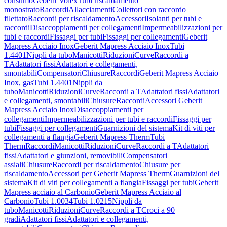
consumo
Geberit Volex
Tubi riscaldamento
monostrato
Raccordi
Allacciamenti
Collettori con raccordo
filettato
Raccordi per riscaldamento
Accessori
Isolanti per tubi e
raccordi
Disaccoppiamenti per collegamenti
Impermeabilizzazioni per
tubi e raccordi
Fissaggi per tubi
Fissaggi per collegamenti
Geberit
Mapress Acciaio Inox
Geberit Mapress Acciaio Inox
Tubi
1.4401
Nippli da tubo
Manicotti
Riduzioni
Curve
Raccordi a
T
Adattatori fissi
Adattatori e collegamenti,
smontabili
Compensatori
Chiusure
Raccordi
Geberit Mapress Acciaio
Inox, gas
Tubi 1.4401
Nippli da
tubo
Manicotti
Riduzioni
Curve
Raccordi a T
Adattatori fissi
Adattatori
e collegamenti, smontabili
Chiusure
Raccordi
Accessori Geberit
Mapress Acciaio Inox
Disaccoppiamenti per
collegamenti
Impermeabilizzazioni per tubi e raccordi
Fissaggi per
tubi
Fissaggi per collegamenti
Guarnizioni del sistema
Kit di viti per
collegamenti a flangia
Geberit Mapress Therm
Tubi
Therm
Raccordi
Manicotti
Riduzioni
Curve
Raccordi a T
Adattatori
fissi
Adattatori e giunzioni, removibili
Compensatori
assiali
Chiusure
Raccordi per riscaldamento
Chiusure per
riscaldamento
Accessori per Geberit Mapress Therm
Guarnizioni del
sistema
Kit di viti per collegamenti a flangia
Fissaggi per tubi
Geberit
Mapress acciaio al Carbonio
Geberit Mapress Acciaio al
Carbonio
Tubi 1.0034
Tubi 1.0215
Nippli da
tubo
Manicotti
Riduzioni
Curve
Raccordi a T
Croci a 90
gradi
Adattatori fissi
Adattatori e collegamenti,