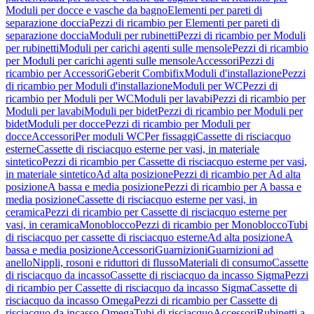
Moduli per docce e vasche da bagno
Elementi per pareti di
separazione doccia
Pezzi di ricambio per Elementi per pareti di
separazione doccia
Moduli per rubinetti
Pezzi di ricambio per Moduli
per rubinetti
Moduli per carichi agenti sulle mensole
Pezzi di ricambio
per Moduli per carichi agenti sulle mensole
Accessori
Pezzi di
ricambio per Accessori
Geberit Combifix
Moduli d'installazione
Pezzi
di ricambio per Moduli d'installazione
Moduli per WC
Pezzi di
ricambio per Moduli per WC
Moduli per lavabi
Pezzi di ricambio per
Moduli per lavabi
Moduli per bidet
Pezzi di ricambio per Moduli per
bidet
Moduli per docce
Pezzi di ricambio per Moduli per
docce
Accessori
Per moduli WC
Per fissaggi
Cassette di risciacquo
esterne
Cassette di risciacquo esterne per vasi, in materiale
sintetico
Pezzi di ricambio per Cassette di risciacquo esterne per vasi,
in materiale sintetico
Ad alta posizione
Pezzi di ricambio per Ad alta
posizione
A bassa e media posizione
Pezzi di ricambio per A bassa e
media posizione
Cassette di risciacquo esterne per vasi, in
ceramica
Pezzi di ricambio per Cassette di risciacquo esterne per
vasi, in ceramica
Monoblocco
Pezzi di ricambio per Monoblocco
Tubi
di risciacquo per cassette di risciacquo esterne
Ad alta posizione
A
bassa e media posizione
Accessori
Guarnizioni
Guarnizioni ad
anello
Nippli, rosoni e riduttori di flusso
Materiali di consumo
Cassette
di risciacquo da incasso
Cassette di risciacquo da incasso Sigma
Pezzi
di ricambio per Cassette di risciacquo da incasso Sigma
Cassette di
risciacquo da incasso Omega
Pezzi di ricambio per Cassette di
risciacquo da incasso Omega
Tubi di risciacquo
Accessori
Rubinetti a