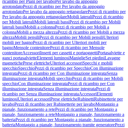
ricambio per Piani per lavabo
Per lavabo da appoggio
arrotondato
Pezzi di ricambio per Per lavabo da appoggio
arrotondato
Per lavabo da appoggio rettangolare
Pezzi di ricambio per
Per lavabo da appoggio rettangolare
Mobili laterali
Pezzi di ricambio
per Mobili laterali
Mobili laterali bassi
Pezzi di ricambio per Mobili
laterali bassi
Mobili a colonna
Pezzi di ricambio per Mobili a
colonna
Mobili a mezza altezza
Pezzi di ricambio per Mobili a mezza
altezza
Mobili pensili
Pezzi di ricambio per Mobili pensili
Ulteriori
mobili per bagno
Pezzi di ricambio per Ulteriori mobili per
bagno
Mensole contenitore
Pezzi di ricambio per Mensole
contenitore
Accessori
Inserti per cassetti e portaoggetti
Portasalviette e
ganci portasalviette
Elementi luminosi
Maniglie
Set piedini
Lavagne
magnetiche
Prese elettriche
Ulteriori accessori
Specchi e mobili
specchio
Specchio
Pezzi di ricambio per Specchio
Con illuminazione
integrata
Pezzi di ricambio per Con illuminazione integrata
Senza
illuminazione integrata
Mobili specchio
Pezzi di ricambio per Mobili
specchio
Con illuminazione integrata
Pezzi di ricambio per Con
illuminazione integrata
Senza illuminazione integrata
Pezzi di
ricambio per Senza illuminazione integrata
Accessori
Elementi
luminosi
Ulteriori accessori
Prese elettriche
Rubinetti
Rubinetterie per
lavabo
Pezzi di ricambio per Rubinetterie per lavabo
Montaggio a
pianale, funzionamento a rete
Pezzi di ricambio per Montaggio a
pianale, funzionamento a rete
Montaggio a pianale, funzionamento a
batteria
Pezzi di ricambio per Montaggio a pianale, funzionamento a
batteria
Montaggio a pianale, funzionamento tramite generatore
Pezzi