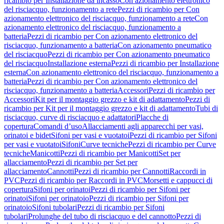
ricambio per Installazione da incasso
Con azionamento elettronico
del risciacquo, funzionamento a rete
Pezzi di ricambio per Con
azionamento elettronico del risciacquo, funzionamento a rete
Con
azionamento elettronico del risciacquo, funzionamento a
batteria
Pezzi di ricambio per Con azionamento elettronico del
risciacquo, funzionamento a batteria
Con azionamento pneumatico
del risciacquo
Pezzi di ricambio per Con azionamento pneumatico
del risciacquo
Installazione esterna
Pezzi di ricambio per Installazione
esterna
Con azionamento elettronico del risciacquo, funzionamento a
batteria
Pezzi di ricambio per Con azionamento elettronico del
risciacquo, funzionamento a batteria
Accessori
Pezzi di ricambio per
Accessori
Kit per il montaggio grezzo e kit di adattamento
Pezzi di
ricambio per Kit per il montaggio grezzo e kit di adattamento
Tubi di
risciacquo, curve di risciacquo e adattatori
Placche di
copertura
Comandi d’uso
Allacciamenti agli apparecchi per vasi,
orinatoi e bidet
Sifoni per vasi e vuotatoi
Pezzi di ricambio per Sifoni
per vasi e vuotatoi
Sifoni
Curve tecniche
Pezzi di ricambio per Curve
tecniche
Manicotti
Pezzi di ricambio per Manicotti
Set per
allacciamento
Pezzi di ricambio per Set per
allacciamento
Cannotti
Pezzi di ricambio per Cannotti
Raccordi in
PVC
Pezzi di ricambio per Raccordi in PVC
Morsetti e cappucci di
copertura
Sifoni per orinatoi
Pezzi di ricambio per Sifoni per
orinatoi
Sifoni per orinatoio
Pezzi di ricambio per Sifoni per
orinatoio
Sifoni tubolari
Pezzi di ricambio per Sifoni
tubolari
Prolunghe del tubo di risciacquo e del cannotto
Pezzi di