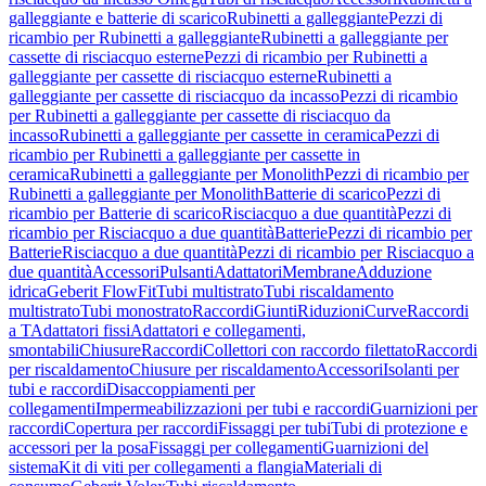
galleggiante e batterie di scarico
Rubinetti a galleggiante
Pezzi di
ricambio per Rubinetti a galleggiante
Rubinetti a galleggiante per
cassette di risciacquo esterne
Pezzi di ricambio per Rubinetti a
galleggiante per cassette di risciacquo esterne
Rubinetti a
galleggiante per cassette di risciacquo da incasso
Pezzi di ricambio
per Rubinetti a galleggiante per cassette di risciacquo da
incasso
Rubinetti a galleggiante per cassette in ceramica
Pezzi di
ricambio per Rubinetti a galleggiante per cassette in
ceramica
Rubinetti a galleggiante per Monolith
Pezzi di ricambio per
Rubinetti a galleggiante per Monolith
Batterie di scarico
Pezzi di
ricambio per Batterie di scarico
Risciacquo a due quantità
Pezzi di
ricambio per Risciacquo a due quantità
Batterie
Pezzi di ricambio per
Batterie
Risciacquo a due quantità
Pezzi di ricambio per Risciacquo a
due quantità
Accessori
Pulsanti
Adattatori
Membrane
Adduzione
idrica
Geberit FlowFit
Tubi multistrato
Tubi riscaldamento
multistrato
Tubi monostrato
Raccordi
Giunti
Riduzioni
Curve
Raccordi
a T
Adattatori fissi
Adattatori e collegamenti,
smontabili
Chiusure
Raccordi
Collettori con raccordo filettato
Raccordi
per riscaldamento
Chiusure per riscaldamento
Accessori
Isolanti per
tubi e raccordi
Disaccoppiamenti per
collegamenti
Impermeabilizzazioni per tubi e raccordi
Guarnizioni per
raccordi
Copertura per raccordi
Fissaggi per tubi
Tubi di protezione e
accessori per la posa
Fissaggi per collegamenti
Guarnizioni del
sistema
Kit di viti per collegamenti a flangia
Materiali di