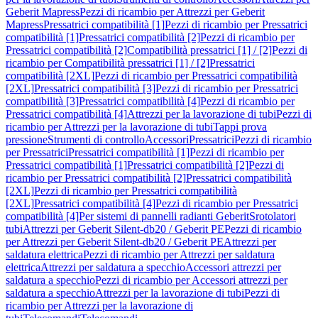
Geberit Mapress
Pezzi di ricambio per Attrezzi per Geberit
Mapress
Pressatrici compatibilità [1]
Pezzi di ricambio per Pressatrici
compatibilità [1]
Pressatrici compatibilità [2]
Pezzi di ricambio per
Pressatrici compatibilità [2]
Compatibilità pressatrici [1] / [2]
Pezzi di
ricambio per Compatibilità pressatrici [1] / [2]
Pressatrici
compatibilità [2XL]
Pezzi di ricambio per Pressatrici compatibilità
[2XL]
Pressatrici compatibilità [3]
Pezzi di ricambio per Pressatrici
compatibilità [3]
Pressatrici compatibilità [4]
Pezzi di ricambio per
Pressatrici compatibilità [4]
Attrezzi per la lavorazione di tubi
Pezzi di
ricambio per Attrezzi per la lavorazione di tubi
Tappi prova
pressione
Strumenti di controllo
Accessori
Pressatrici
Pezzi di ricambio
per Pressatrici
Pressatrici compatibilità [1]
Pezzi di ricambio per
Pressatrici compatibilità [1]
Pressatrici compatibilità [2]
Pezzi di
ricambio per Pressatrici compatibilità [2]
Pressatrici compatibilità
[2XL]
Pezzi di ricambio per Pressatrici compatibilità
[2XL]
Pressatrici compatibilità [4]
Pezzi di ricambio per Pressatrici
compatibilità [4]
Per sistemi di pannelli radianti Geberit
Srotolatori
tubi
Attrezzi per Geberit Silent-db20 / Geberit PE
Pezzi di ricambio
per Attrezzi per Geberit Silent-db20 / Geberit PE
Attrezzi per
saldatura elettrica
Pezzi di ricambio per Attrezzi per saldatura
elettrica
Attrezzi per saldatura a specchio
Accessori attrezzi per
saldatura a specchio
Pezzi di ricambio per Accessori attrezzi per
saldatura a specchio
Attrezzi per la lavorazione di tubi
Pezzi di
ricambio per Attrezzi per la lavorazione di