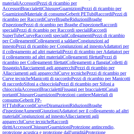
materiali
Accessori
Pezzi di ricambio per
Accessori
Braccialetti
Chiusure
Guarnizioni
Pezzi di ricambio per
Guarnizioni
Materiale di consumo
Geberit PE
Tubi
Raccordi
Pezzi di
ricambio per Raccordi
Curve
Braghe
Riduzioni
Braghe
d'ispezione
Pezzi di ricambio per Braghe d'ispezione
Raccordi
speciali
Pezzi di ricambio per Raccordi speciali
Raccordi
SuperTube
Curve
Raccordi speciali
Collegamenti
Pezzi di ricambio
per Collegamenti
Collegamenti a saldare
Congiunzioni ad
innesto
Pezzi di ricambio per Congiunzioni ad innesto
Adattatori per
il collegamento ad altri materiali
Pezzi di ricambio per Adattatori per
il collegamento ad altri materiali
Collegamenti filettati
Pezzi di
ricambio per Collegamenti filettati
Collegamenti a flangia
Colletti di
fissaggio
Allacciamenti agli apparecchi
Pezzi di ricambio per
Allacciamenti agli apparecchi
Curve tecniche
Pezzi di ricambio per
Curve tecniche
Manicotti di raccordo
Pezzi di ricambio per Manicotti
di raccordo
Sifoni a chiocciola
Pezzi di ricambio per Sifoni a
chiocciola
Accessori
Braccialetti
Fissaggi per braccialetti
Canali
portanti
Chiusure
Guarnizioni
Protezioni cantiere
Materiali di
consumo
Geberit PP-
HT
Tubi
Raccordi
Curve
Diramazioni
Riduzioni
Braghe
d'ispezione
Aumenti
Giunzioni
Adattatori per il collegamento ad altri
materiali
Congiunzioni ad innesto
Allacciamenti agli
apparecchi
Curve tecniche
Raccordi
diritti
Accessori
Chiusure
Guarnizioni
Protezione antincendio,
protezione acustica e protezione dall'umidità
Protezione