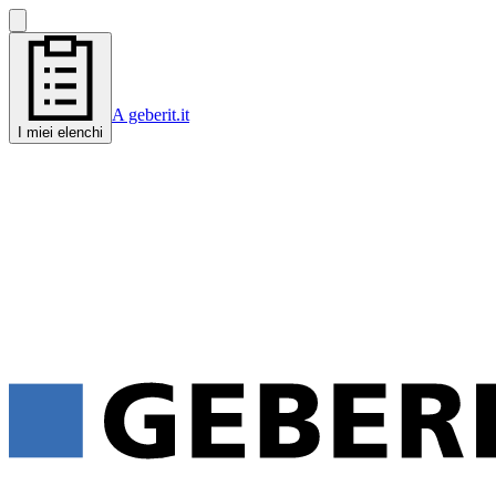
A geberit.it
I miei elenchi