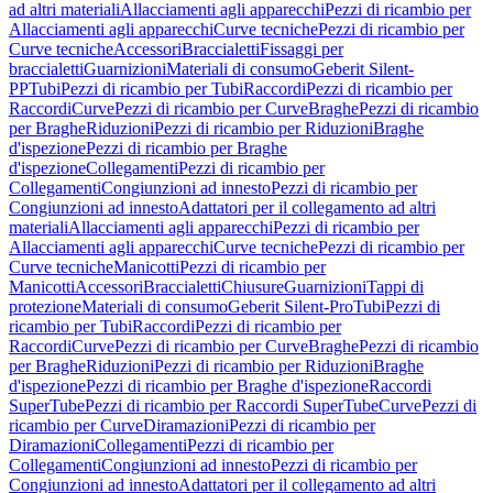
ad altri materiali
Allacciamenti agli apparecchi
Pezzi di ricambio per
Allacciamenti agli apparecchi
Curve tecniche
Pezzi di ricambio per
Curve tecniche
Accessori
Braccialetti
Fissaggi per
braccialetti
Guarnizioni
Materiali di consumo
Geberit Silent-
PP
Tubi
Pezzi di ricambio per Tubi
Raccordi
Pezzi di ricambio per
Raccordi
Curve
Pezzi di ricambio per Curve
Braghe
Pezzi di ricambio
per Braghe
Riduzioni
Pezzi di ricambio per Riduzioni
Braghe
d'ispezione
Pezzi di ricambio per Braghe
d'ispezione
Collegamenti
Pezzi di ricambio per
Collegamenti
Congiunzioni ad innesto
Pezzi di ricambio per
Congiunzioni ad innesto
Adattatori per il collegamento ad altri
materiali
Allacciamenti agli apparecchi
Pezzi di ricambio per
Allacciamenti agli apparecchi
Curve tecniche
Pezzi di ricambio per
Curve tecniche
Manicotti
Pezzi di ricambio per
Manicotti
Accessori
Braccialetti
Chiusure
Guarnizioni
Tappi di
protezione
Materiali di consumo
Geberit Silent-Pro
Tubi
Pezzi di
ricambio per Tubi
Raccordi
Pezzi di ricambio per
Raccordi
Curve
Pezzi di ricambio per Curve
Braghe
Pezzi di ricambio
per Braghe
Riduzioni
Pezzi di ricambio per Riduzioni
Braghe
d'ispezione
Pezzi di ricambio per Braghe d'ispezione
Raccordi
SuperTube
Pezzi di ricambio per Raccordi SuperTube
Curve
Pezzi di
ricambio per Curve
Diramazioni
Pezzi di ricambio per
Diramazioni
Collegamenti
Pezzi di ricambio per
Collegamenti
Congiunzioni ad innesto
Pezzi di ricambio per
Congiunzioni ad innesto
Adattatori per il collegamento ad altri