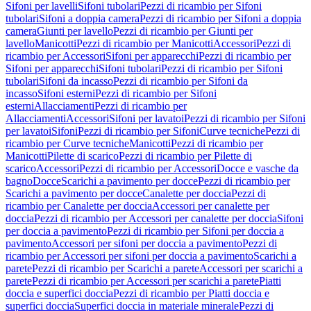
Sifoni per lavelli
Sifoni tubolari
Pezzi di ricambio per Sifoni
tubolari
Sifoni a doppia camera
Pezzi di ricambio per Sifoni a doppia
camera
Giunti per lavello
Pezzi di ricambio per Giunti per
lavello
Manicotti
Pezzi di ricambio per Manicotti
Accessori
Pezzi di
ricambio per Accessori
Sifoni per apparecchi
Pezzi di ricambio per
Sifoni per apparecchi
Sifoni tubolari
Pezzi di ricambio per Sifoni
tubolari
Sifoni da incasso
Pezzi di ricambio per Sifoni da
incasso
Sifoni esterni
Pezzi di ricambio per Sifoni
esterni
Allacciamenti
Pezzi di ricambio per
Allacciamenti
Accessori
Sifoni per lavatoi
Pezzi di ricambio per Sifoni
per lavatoi
Sifoni
Pezzi di ricambio per Sifoni
Curve tecniche
Pezzi di
ricambio per Curve tecniche
Manicotti
Pezzi di ricambio per
Manicotti
Pilette di scarico
Pezzi di ricambio per Pilette di
scarico
Accessori
Pezzi di ricambio per Accessori
Docce e vasche da
bagno
Docce
Scarichi a pavimento per docce
Pezzi di ricambio per
Scarichi a pavimento per docce
Canalette per doccia
Pezzi di
ricambio per Canalette per doccia
Accessori per canalette per
doccia
Pezzi di ricambio per Accessori per canalette per doccia
Sifoni
per doccia a pavimento
Pezzi di ricambio per Sifoni per doccia a
pavimento
Accessori per sifoni per doccia a pavimento
Pezzi di
ricambio per Accessori per sifoni per doccia a pavimento
Scarichi a
parete
Pezzi di ricambio per Scarichi a parete
Accessori per scarichi a
parete
Pezzi di ricambio per Accessori per scarichi a parete
Piatti
doccia e superfici doccia
Pezzi di ricambio per Piatti doccia e
superfici doccia
Superfici doccia in materiale minerale
Pezzi di