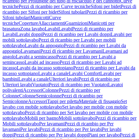
ricambio per Prolunghe del tubo di risciacquo e del cannotto
Curve
tecniche
Pezzi di ricambio per Curve tecniche
Sifoni per bidet
Pezzi di
ricambio per Sifoni per bidet
Sifoni tubolari
Pezzi di ricambio per
Sifoni tubolari
Manicotti
Curve
tecniche
Coperture
Allacciamenti
Guarnizioni
Manicotti per
brasatura
Zona lavabo
Lavabi
Lavabi
Pezzi di ricambio per
Lavabi
Lavabi doppi
Pezzi di ricambio per Lavabi doppi
Lavabi per
mobili sottolavabo
Pezzi di ricambio per Lavabi per mobili
sottolavabo
Lavabi da appoggio
Pezzi di ricambio per Lavabi da
appoggio
Lavamani
Pezzi di ricambio per Lavamani
Lavamani ad
angolo
Lavabi a semincasso
Pezzi di ricambio per Lavabi a
semincasso
Lavabi ad incasso
Pezzi di ricambio per Lavabi ad
incasso
Lavabi da incasso sottopiano
Pezzi di ricambio per Lavabi da
incasso sottopiano
Lavabi a canale
Lavabi Comfort
Lavabi per
bambini
Lavabi a canale
Ulteriori lavabi
Pezzi di ricambio per
Ulteriori lavabi
Vuotatoi
Pezzi di ricambio per Vuotatoi
Lavatoi
polivalenti
Accessori
Colonne
Pezzi di ricambio per
Colonne
Colonne
Semicolonne
Pezzi di ricambio per
Semicolonne
Accessori
Tappi per piletta
Materiale di fissaggio
Set
lavabo con mobile sottolavabo
Set lavabo per mobile con mobile
sottolavabo
Pezzi di ricambio per Set lavabo per mobile con mobile
sottolavabo
Mobili per bagno
Mobili sottolavabo
Pezzi di ricambio per
Mobili sottolavabo
Per lavamani
Pezzi di ricambio per Per
lavamani
Per lavabi
Pezzi di ricambio per Per lavabi
Per lavabi
doppi
Pezzi di ricambio per Per lavabi doppi
Piani per lavabo
Pezzi di