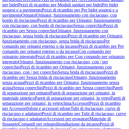
per bidet
Pezzi di ricambio per Moduli sanitari per bidet
Per bidet
sospesi e a pavimento
Pezzi di ricambio per Per bidet sospesi e a
pavimento
Orinatoi
Orinatoi, funzionamento con risciacquo, con
bordo di risciacquo
Pezzi di ricambio per Orinatoi, funzionamento
con risciacquo, con bordo di risciacquo
Senza coperchio
Pezzi di
ricambio per Senza coperchio
Orinatoi, funzionamento con
risciacquo, senza brida di risciacquo
Pezzi di ricambio per Orinatoi,
funzionamento con risciacquo, senza brida di risciacquo
Per
comando per orinatoi esterno o da incasso
Pezzi di ricambio per Per
comando per orinatoi esterno o da incasso
Con comando per
orinatoio integrato
Pezzi di ricambio per Con comando per orinatoio
integrato
Orinatoi, funzionamento con risciacquo, con / per
coperchio
Pezzi di ricambio per Orinatoi, funzionamento con
risciacquo, con / per coperchio
Senza brida di risciacquo
Pezzi di
ricambio per Senza brida di risciacquo
Orinatoi, funzionamento
senza acqua
Pezzi di ricambio per Orinatoi, funzionamento senza
acqua
Senza coperchio
Pezzi di ricambio per Senza coperchio
Pareti
di separazione per orinatoi
Pareti di separazione per orinatoi, in
materiale sintetico
Pareti di separazione per orinatoi, in vetro
Pareti di
separazione per orinatoi, in vetrochina
Accessori
Pezzi di ricambio
per Accessori
Sifoni e accessori sifone
Tubi di risciacquo, curve di
risciacquo e adattatori
Pezzi di ricambio per Tubi di risciacquo, curve
di risciacquo e adattatori
Accessori per erogatore
Materiale di
fissaggio
Comandi per orinatoi
Installazione da incasso
Pezzi di