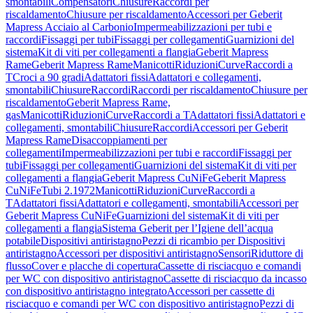
smontabili
Compensatori
Chiusure
Raccordi per
riscaldamento
Chiusure per riscaldamento
Accessori per Geberit
Mapress Acciaio al Carbonio
Impermeabilizzazioni per tubi e
raccordi
Fissaggi per tubi
Fissaggi per collegamenti
Guarnizioni del
sistema
Kit di viti per collegamenti a flangia
Geberit Mapress
Rame
Geberit Mapress Rame
Manicotti
Riduzioni
Curve
Raccordi a
T
Croci a 90 gradi
Adattatori fissi
Adattatori e collegamenti,
smontabili
Chiusure
Raccordi
Raccordi per riscaldamento
Chiusure per
riscaldamento
Geberit Mapress Rame,
gas
Manicotti
Riduzioni
Curve
Raccordi a T
Adattatori fissi
Adattatori e
collegamenti, smontabili
Chiusure
Raccordi
Accessori per Geberit
Mapress Rame
Disaccoppiamenti per
collegamenti
Impermeabilizzazioni per tubi e raccordi
Fissaggi per
tubi
Fissaggi per collegamenti
Guarnizioni del sistema
Kit di viti per
collegamenti a flangia
Geberit Mapress CuNiFe
Geberit Mapress
CuNiFe
Tubi 2.1972
Manicotti
Riduzioni
Curve
Raccordi a
T
Adattatori fissi
Adattatori e collegamenti, smontabili
Accessori per
Geberit Mapress CuNiFe
Guarnizioni del sistema
Kit di viti per
collegamenti a flangia
Sistema Geberit per l’Igiene dell’acqua
potabile
Dispositivi antiristagno
Pezzi di ricambio per Dispositivi
antiristagno
Accessori per dispositivi antiristagno
Sensori
Riduttore di
flusso
Cover e placche di copertura
Cassette di risciacquo e comandi
per WC con dispositivo antiristagno
Cassette di risciacquo da incasso
con dispositivo antiristagno integrato
Accessori per cassette di
risciacquo e comandi per WC con dispositivo antiristagno
Pezzi di