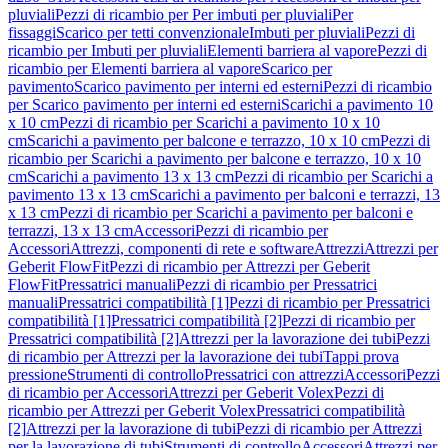
pluviali
Pezzi di ricambio per Per imbuti per pluviali
Per
fissaggi
Scarico per tetti convenzionale
Imbuti per pluviali
Pezzi di
ricambio per Imbuti per pluviali
Elementi barriera al vapore
Pezzi di
ricambio per Elementi barriera al vapore
Scarico per
pavimento
Scarico pavimento per interni ed esterni
Pezzi di ricambio
per Scarico pavimento per interni ed esterni
Scarichi a pavimento 10
x 10 cm
Pezzi di ricambio per Scarichi a pavimento 10 x 10
cm
Scarichi a pavimento per balcone e terrazzo, 10 x 10 cm
Pezzi di
ricambio per Scarichi a pavimento per balcone e terrazzo, 10 x 10
cm
Scarichi a pavimento 13 x 13 cm
Pezzi di ricambio per Scarichi a
pavimento 13 x 13 cm
Scarichi a pavimento per balconi e terrazzi, 13
x 13 cm
Pezzi di ricambio per Scarichi a pavimento per balconi e
terrazzi, 13 x 13 cm
Accessori
Pezzi di ricambio per
Accessori
Attrezzi, componenti di rete e software
Attrezzi
Attrezzi per
Geberit FlowFit
Pezzi di ricambio per Attrezzi per Geberit
FlowFit
Pressatrici manuali
Pezzi di ricambio per Pressatrici
manuali
Pressatrici compatibilità [1]
Pezzi di ricambio per Pressatrici
compatibilità [1]
Pressatrici compatibilità [2]
Pezzi di ricambio per
Pressatrici compatibilità [2]
Attrezzi per la lavorazione dei tubi
Pezzi
di ricambio per Attrezzi per la lavorazione dei tubi
Tappi prova
pressione
Strumenti di controllo
Pressatrici con attrezzi
Accessori
Pezzi
di ricambio per Accessori
Attrezzi per Geberit Volex
Pezzi di
ricambio per Attrezzi per Geberit Volex
Pressatrici compatibilità
[2]
Attrezzi per la lavorazione di tubi
Pezzi di ricambio per Attrezzi
per la lavorazione di tubi
Strumenti di controllo
Accessori
Attrezzi per