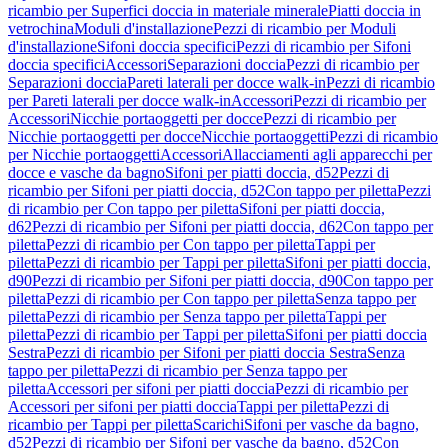
ricambio per Superfici doccia in materiale minerale
Piatti doccia in
vetrochina
Moduli d'installazione
Pezzi di ricambio per Moduli
d'installazione
Sifoni doccia specifici
Pezzi di ricambio per Sifoni
doccia specifici
Accessori
Separazioni doccia
Pezzi di ricambio per
Separazioni doccia
Pareti laterali per docce walk-in
Pezzi di ricambio
per Pareti laterali per docce walk-in
Accessori
Pezzi di ricambio per
Accessori
Nicchie portaoggetti per docce
Pezzi di ricambio per
Nicchie portaoggetti per docce
Nicchie portaoggetti
Pezzi di ricambio
per Nicchie portaoggetti
Accessori
Allacciamenti agli apparecchi per
docce e vasche da bagno
Sifoni per piatti doccia, d52
Pezzi di
ricambio per Sifoni per piatti doccia, d52
Con tappo per piletta
Pezzi
di ricambio per Con tappo per piletta
Sifoni per piatti doccia,
d62
Pezzi di ricambio per Sifoni per piatti doccia, d62
Con tappo per
piletta
Pezzi di ricambio per Con tappo per piletta
Tappi per
piletta
Pezzi di ricambio per Tappi per piletta
Sifoni per piatti doccia,
d90
Pezzi di ricambio per Sifoni per piatti doccia, d90
Con tappo per
piletta
Pezzi di ricambio per Con tappo per piletta
Senza tappo per
piletta
Pezzi di ricambio per Senza tappo per piletta
Tappi per
piletta
Pezzi di ricambio per Tappi per piletta
Sifoni per piatti doccia
Sestra
Pezzi di ricambio per Sifoni per piatti doccia Sestra
Senza
tappo per piletta
Pezzi di ricambio per Senza tappo per
piletta
Accessori per sifoni per piatti doccia
Pezzi di ricambio per
Accessori per sifoni per piatti doccia
Tappi per piletta
Pezzi di
ricambio per Tappi per piletta
Scarichi
Sifoni per vasche da bagno,
d52
Pezzi di ricambio per Sifoni per vasche da bagno, d52
Con