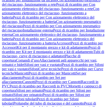
ricambio per Installazione da incasso
Con azionamento elettronico
del risciacquo, funzionamento a rete
Pezzi di ricambio per Con
azionamento elettronico del risciacquo, funzionamento a rete
Con
azionamento elettronico del risciacquo, funzionamento a
batteria
Pezzi di ricambio per Con azionamento elettronico del
risciacquo, funzionamento a batteria
Con azionamento pneumatico
del risciacquo
Pezzi di ricambio per Con azionamento pneumatico
del risciacquo
Installazione esterna
Pezzi di ricambio per Installazione
esterna
Con azionamento elettronico del risciacquo, funzionamento a
batteria
Pezzi di ricambio per Con azionamento elettronico del
risciacquo, funzionamento a batteria
Accessori
Pezzi di ricambio per
Accessori
Kit per il montaggio grezzo e kit di adattamento
Pezzi di
ricambio per Kit per il montaggio grezzo e kit di adattamento
Tubi di
risciacquo, curve di risciacquo e adattatori
Placche di
copertura
Comandi d’uso
Allacciamenti agli apparecchi per vasi,
orinatoi e bidet
Sifoni per vasi e vuotatoi
Pezzi di ricambio per Sifoni
per vasi e vuotatoi
Sifoni
Curve tecniche
Pezzi di ricambio per Curve
tecniche
Manicotti
Pezzi di ricambio per Manicotti
Set per
allacciamento
Pezzi di ricambio per Set per
allacciamento
Cannotti
Pezzi di ricambio per Cannotti
Raccordi in
PVC
Pezzi di ricambio per Raccordi in PVC
Morsetti e cappucci di
copertura
Sifoni per orinatoi
Pezzi di ricambio per Sifoni per
orinatoi
Sifoni per orinatoio
Pezzi di ricambio per Sifoni per
orinatoio
Sifoni tubolari
Pezzi di ricambio per Sifoni
tubolari
Prolunghe del tubo di risciacquo e del cannotto
Pezzi di