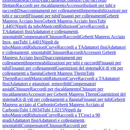
monostrato
Raccordi
Allacciamenti
Collettori con raccordo
filettato
Raccordi per riscaldamento
Accessori
Isolanti per tubi e
raccordi
Disaccoppiamenti per collegamenti
Impermeabilizzazioni per
tubi e raccordi
Fissaggi per tubi
Fissaggi per collegamenti
Geberit
Mapress Acciaio Inox
Geberit Mapress Acciaio Inox
Tubi
1.4401
Nippli da tubo
Manicotti
Riduzioni
Curve
Raccordi a
T
Adattatori fissi
Adattatori e collegamenti,
smontabili
Compensatori
Chiusure
Raccordi
Geberit Mapress Acciaio
Inox, gas
Tubi 1.4401
Nippli da
tubo
Manicotti
Riduzioni
Curve
Raccordi a T
Adattatori fissi
Adattatori
e collegamenti, smontabili
Chiusure
Raccordi
Accessori Geberit
Mapress Acciaio Inox
Disaccoppiamenti per
collegamenti
Impermeabilizzazioni per tubi e raccordi
Fissaggi per
tubi
Fissaggi per collegamenti
Guarnizioni del sistema
Kit di viti per
collegamenti a flangia
Geberit Mapress Therm
Tubi
Therm
Raccordi
Manicotti
Riduzioni
Curve
Raccordi a T
Adattatori
fissi
Adattatori e giunzioni, removibili
Compensatori
assiali
Chiusure
Raccordi per riscaldamento
Chiusure per
riscaldamento
Accessori per Geberit Mapress Therm
Guarnizioni del
sistema
Kit di viti per collegamenti a flangia
Fissaggi per tubi
Geberit
Mapress acciaio al Carbonio
Geberit Mapress Acciaio al
Carbonio
Tubi 1.0034
Tubi 1.0215
Nippli da
tubo
Manicotti
Riduzioni
Curve
Raccordi a T
Croci a 90
gradi
Adattatori fissi
Adattatori e collegamenti,
smontabili
Compensatori
Chiusure
Raccordi per