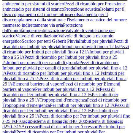
antincendio per sistemi di scarico
Pezzi di ricambio per Protezione
antincendio per sistemi di scarico
Protezione acustica
Isolanti per il
disaccoppiamento dal rumore intrinseco
Isolamento per il
disaccoppiamento dalla struttura e l'isolamento acustico del rumore
trasmesso indirettamente via aria
Protezione
dall'umidità
Impermeabilizzazione
Valvole di ventilazione per
scarico
Valvole di ventilazione
Valvole di ritegno a risparmio
energetico
Scarico per tetti Geberit Pluvia
Imbuti per pluviali
Pezzi di
ricambio per Imbuti per pluviali
Imbuti per pluviali fino a 12 l/s
Pezzi
di ricambio per Imbuti per pluviali fino a 12 l/s
Imbuti per pluviali
fino a 25 l/s
Pezzi di ricambio per Imbuti per pluviali fino a 25
l/s
Imbuti per pluviali per canali di gronda
Pezzi di ricambio per
Imbuti per pluviali per canali di gronda
Imbuti per pluviali fino a 12
l/s
Pezzi di ricambio per Imbuti per pluviali fino a 12 l/s
Imbuti per
pluviali fino a 25 l/s
Pezzi di ricambio per Imbuti per pluviali fino a
25 l/s
Elementi barriera al vapore
Pezzi di ricambio per Elementi
barriera al vapore
Per imbuti per pluviali fino a 12 l/s
Pezzi di
ricambio per Per imbuti per pluviali fino a 12 l/s
Per imbuti per
pluviali fino a 25 l/s
Troppopieni d'emergenza
Pezzi di ricambio per
Troppopieni d'emergenza
Per imbuti per pluviali fino a 12 l/s
Pezzi di
ricambio per Per imbuti per pluviali fino a 12 l/s
Per imbuti per
pluviali fino a 25 l/s
Pezzi di ricambio per Per imbuti per pluviali fino
a 25 l/s
Fissaggi
Sistema di fissaggio d40–200
Sistema di fissaggio
d250–315
Accessori
Pezzi di ricambio per Accessori
Per imbuti per
pluviali
Pezzi di ricambio per Per imbuti per pluviali
Per