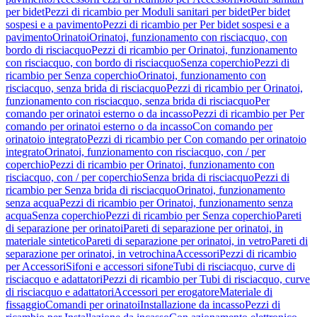
per bidet
Pezzi di ricambio per Moduli sanitari per bidet
Per bidet
sospesi e a pavimento
Pezzi di ricambio per Per bidet sospesi e a
pavimento
Orinatoi
Orinatoi, funzionamento con risciacquo, con
bordo di risciacquo
Pezzi di ricambio per Orinatoi, funzionamento
con risciacquo, con bordo di risciacquo
Senza coperchio
Pezzi di
ricambio per Senza coperchio
Orinatoi, funzionamento con
risciacquo, senza brida di risciacquo
Pezzi di ricambio per Orinatoi,
funzionamento con risciacquo, senza brida di risciacquo
Per
comando per orinatoi esterno o da incasso
Pezzi di ricambio per Per
comando per orinatoi esterno o da incasso
Con comando per
orinatoio integrato
Pezzi di ricambio per Con comando per orinatoio
integrato
Orinatoi, funzionamento con risciacquo, con / per
coperchio
Pezzi di ricambio per Orinatoi, funzionamento con
risciacquo, con / per coperchio
Senza brida di risciacquo
Pezzi di
ricambio per Senza brida di risciacquo
Orinatoi, funzionamento
senza acqua
Pezzi di ricambio per Orinatoi, funzionamento senza
acqua
Senza coperchio
Pezzi di ricambio per Senza coperchio
Pareti
di separazione per orinatoi
Pareti di separazione per orinatoi, in
materiale sintetico
Pareti di separazione per orinatoi, in vetro
Pareti di
separazione per orinatoi, in vetrochina
Accessori
Pezzi di ricambio
per Accessori
Sifoni e accessori sifone
Tubi di risciacquo, curve di
risciacquo e adattatori
Pezzi di ricambio per Tubi di risciacquo, curve
di risciacquo e adattatori
Accessori per erogatore
Materiale di
fissaggio
Comandi per orinatoi
Installazione da incasso
Pezzi di