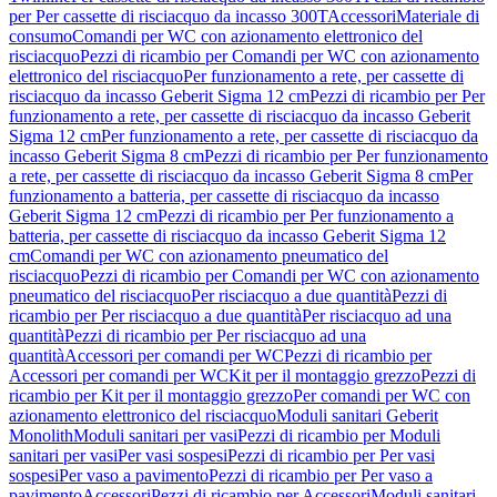
per Per cassette di risciacquo da incasso 300T
Accessori
Materiale di
consumo
Comandi per WC con azionamento elettronico del
risciacquo
Pezzi di ricambio per Comandi per WC con azionamento
elettronico del risciacquo
Per funzionamento a rete, per cassette di
risciacquo da incasso Geberit Sigma 12 cm
Pezzi di ricambio per Per
funzionamento a rete, per cassette di risciacquo da incasso Geberit
Sigma 12 cm
Per funzionamento a rete, per cassette di risciacquo da
incasso Geberit Sigma 8 cm
Pezzi di ricambio per Per funzionamento
a rete, per cassette di risciacquo da incasso Geberit Sigma 8 cm
Per
funzionamento a batteria, per cassette di risciacquo da incasso
Geberit Sigma 12 cm
Pezzi di ricambio per Per funzionamento a
batteria, per cassette di risciacquo da incasso Geberit Sigma 12
cm
Comandi per WC con azionamento pneumatico del
risciacquo
Pezzi di ricambio per Comandi per WC con azionamento
pneumatico del risciacquo
Per risciacquo a due quantità
Pezzi di
ricambio per Per risciacquo a due quantità
Per risciacquo ad una
quantità
Pezzi di ricambio per Per risciacquo ad una
quantità
Accessori per comandi per WC
Pezzi di ricambio per
Accessori per comandi per WC
Kit per il montaggio grezzo
Pezzi di
ricambio per Kit per il montaggio grezzo
Per comandi per WC con
azionamento elettronico del risciacquo
Moduli sanitari Geberit
Monolith
Moduli sanitari per vasi
Pezzi di ricambio per Moduli
sanitari per vasi
Per vasi sospesi
Pezzi di ricambio per Per vasi
sospesi
Per vaso a pavimento
Pezzi di ricambio per Per vaso a
pavimento
Accessori
Pezzi di ricambio per Accessori
Moduli sanitari