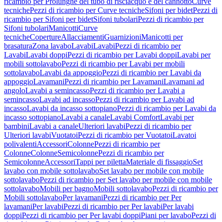
ricambio per Prolunghe del tubo di risciacquo e del cannotto
Curve
tecniche
Pezzi di ricambio per Curve tecniche
Sifoni per bidet
Pezzi di
ricambio per Sifoni per bidet
Sifoni tubolari
Pezzi di ricambio per
Sifoni tubolari
Manicotti
Curve
tecniche
Coperture
Allacciamenti
Guarnizioni
Manicotti per
brasatura
Zona lavabo
Lavabi
Lavabi
Pezzi di ricambio per
Lavabi
Lavabi doppi
Pezzi di ricambio per Lavabi doppi
Lavabi per
mobili sottolavabo
Pezzi di ricambio per Lavabi per mobili
sottolavabo
Lavabi da appoggio
Pezzi di ricambio per Lavabi da
appoggio
Lavamani
Pezzi di ricambio per Lavamani
Lavamani ad
angolo
Lavabi a semincasso
Pezzi di ricambio per Lavabi a
semincasso
Lavabi ad incasso
Pezzi di ricambio per Lavabi ad
incasso
Lavabi da incasso sottopiano
Pezzi di ricambio per Lavabi da
incasso sottopiano
Lavabi a canale
Lavabi Comfort
Lavabi per
bambini
Lavabi a canale
Ulteriori lavabi
Pezzi di ricambio per
Ulteriori lavabi
Vuotatoi
Pezzi di ricambio per Vuotatoi
Lavatoi
polivalenti
Accessori
Colonne
Pezzi di ricambio per
Colonne
Colonne
Semicolonne
Pezzi di ricambio per
Semicolonne
Accessori
Tappi per piletta
Materiale di fissaggio
Set
lavabo con mobile sottolavabo
Set lavabo per mobile con mobile
sottolavabo
Pezzi di ricambio per Set lavabo per mobile con mobile
sottolavabo
Mobili per bagno
Mobili sottolavabo
Pezzi di ricambio per
Mobili sottolavabo
Per lavamani
Pezzi di ricambio per Per
lavamani
Per lavabi
Pezzi di ricambio per Per lavabi
Per lavabi
doppi
Pezzi di ricambio per Per lavabi doppi
Piani per lavabo
Pezzi di