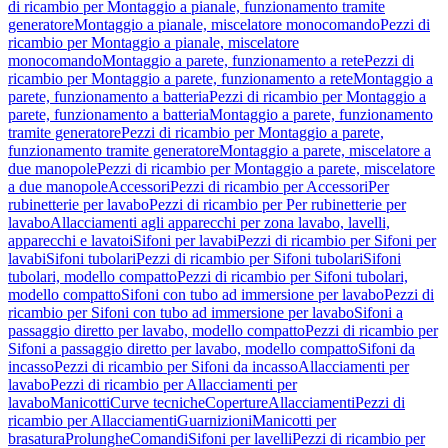
di ricambio per Montaggio a pianale, funzionamento tramite
generatore
Montaggio a pianale, miscelatore monocomando
Pezzi di
ricambio per Montaggio a pianale, miscelatore
monocomando
Montaggio a parete, funzionamento a rete
Pezzi di
ricambio per Montaggio a parete, funzionamento a rete
Montaggio a
parete, funzionamento a batteria
Pezzi di ricambio per Montaggio a
parete, funzionamento a batteria
Montaggio a parete, funzionamento
tramite generatore
Pezzi di ricambio per Montaggio a parete,
funzionamento tramite generatore
Montaggio a parete, miscelatore a
due manopole
Pezzi di ricambio per Montaggio a parete, miscelatore
a due manopole
Accessori
Pezzi di ricambio per Accessori
Per
rubinetterie per lavabo
Pezzi di ricambio per Per rubinetterie per
lavabo
Allacciamenti agli apparecchi per zona lavabo, lavelli,
apparecchi e lavatoi
Sifoni per lavabi
Pezzi di ricambio per Sifoni per
lavabi
Sifoni tubolari
Pezzi di ricambio per Sifoni tubolari
Sifoni
tubolari, modello compatto
Pezzi di ricambio per Sifoni tubolari,
modello compatto
Sifoni con tubo ad immersione per lavabo
Pezzi di
ricambio per Sifoni con tubo ad immersione per lavabo
Sifoni a
passaggio diretto per lavabo, modello compatto
Pezzi di ricambio per
Sifoni a passaggio diretto per lavabo, modello compatto
Sifoni da
incasso
Pezzi di ricambio per Sifoni da incasso
Allacciamenti per
lavabo
Pezzi di ricambio per Allacciamenti per
lavabo
Manicotti
Curve tecniche
Coperture
Allacciamenti
Pezzi di
ricambio per Allacciamenti
Guarnizioni
Manicotti per
brasatura
Prolunghe
Comandi
Sifoni per lavelli
Pezzi di ricambio per