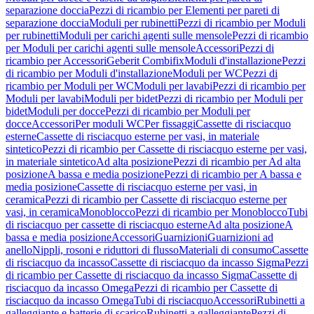
separazione doccia
Pezzi di ricambio per Elementi per pareti di
separazione doccia
Moduli per rubinetti
Pezzi di ricambio per Moduli
per rubinetti
Moduli per carichi agenti sulle mensole
Pezzi di ricambio
per Moduli per carichi agenti sulle mensole
Accessori
Pezzi di
ricambio per Accessori
Geberit Combifix
Moduli d'installazione
Pezzi
di ricambio per Moduli d'installazione
Moduli per WC
Pezzi di
ricambio per Moduli per WC
Moduli per lavabi
Pezzi di ricambio per
Moduli per lavabi
Moduli per bidet
Pezzi di ricambio per Moduli per
bidet
Moduli per docce
Pezzi di ricambio per Moduli per
docce
Accessori
Per moduli WC
Per fissaggi
Cassette di risciacquo
esterne
Cassette di risciacquo esterne per vasi, in materiale
sintetico
Pezzi di ricambio per Cassette di risciacquo esterne per vasi,
in materiale sintetico
Ad alta posizione
Pezzi di ricambio per Ad alta
posizione
A bassa e media posizione
Pezzi di ricambio per A bassa e
media posizione
Cassette di risciacquo esterne per vasi, in
ceramica
Pezzi di ricambio per Cassette di risciacquo esterne per
vasi, in ceramica
Monoblocco
Pezzi di ricambio per Monoblocco
Tubi
di risciacquo per cassette di risciacquo esterne
Ad alta posizione
A
bassa e media posizione
Accessori
Guarnizioni
Guarnizioni ad
anello
Nippli, rosoni e riduttori di flusso
Materiali di consumo
Cassette
di risciacquo da incasso
Cassette di risciacquo da incasso Sigma
Pezzi
di ricambio per Cassette di risciacquo da incasso Sigma
Cassette di
risciacquo da incasso Omega
Pezzi di ricambio per Cassette di
risciacquo da incasso Omega
Tubi di risciacquo
Accessori
Rubinetti a
galleggiante e batterie di scarico
Rubinetti a galleggiante
Pezzi di