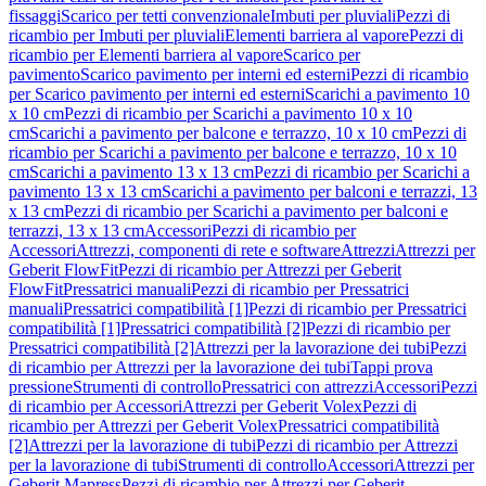
fissaggi
Scarico per tetti convenzionale
Imbuti per pluviali
Pezzi di
ricambio per Imbuti per pluviali
Elementi barriera al vapore
Pezzi di
ricambio per Elementi barriera al vapore
Scarico per
pavimento
Scarico pavimento per interni ed esterni
Pezzi di ricambio
per Scarico pavimento per interni ed esterni
Scarichi a pavimento 10
x 10 cm
Pezzi di ricambio per Scarichi a pavimento 10 x 10
cm
Scarichi a pavimento per balcone e terrazzo, 10 x 10 cm
Pezzi di
ricambio per Scarichi a pavimento per balcone e terrazzo, 10 x 10
cm
Scarichi a pavimento 13 x 13 cm
Pezzi di ricambio per Scarichi a
pavimento 13 x 13 cm
Scarichi a pavimento per balconi e terrazzi, 13
x 13 cm
Pezzi di ricambio per Scarichi a pavimento per balconi e
terrazzi, 13 x 13 cm
Accessori
Pezzi di ricambio per
Accessori
Attrezzi, componenti di rete e software
Attrezzi
Attrezzi per
Geberit FlowFit
Pezzi di ricambio per Attrezzi per Geberit
FlowFit
Pressatrici manuali
Pezzi di ricambio per Pressatrici
manuali
Pressatrici compatibilità [1]
Pezzi di ricambio per Pressatrici
compatibilità [1]
Pressatrici compatibilità [2]
Pezzi di ricambio per
Pressatrici compatibilità [2]
Attrezzi per la lavorazione dei tubi
Pezzi
di ricambio per Attrezzi per la lavorazione dei tubi
Tappi prova
pressione
Strumenti di controllo
Pressatrici con attrezzi
Accessori
Pezzi
di ricambio per Accessori
Attrezzi per Geberit Volex
Pezzi di
ricambio per Attrezzi per Geberit Volex
Pressatrici compatibilità
[2]
Attrezzi per la lavorazione di tubi
Pezzi di ricambio per Attrezzi
per la lavorazione di tubi
Strumenti di controllo
Accessori
Attrezzi per
Geberit Mapress
Pezzi di ricambio per Attrezzi per Geberit