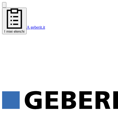
A geberit.it
I miei elenchi