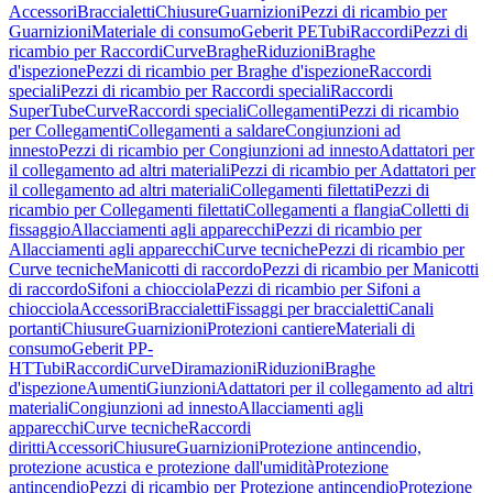
Accessori
Braccialetti
Chiusure
Guarnizioni
Pezzi di ricambio per
Guarnizioni
Materiale di consumo
Geberit PE
Tubi
Raccordi
Pezzi di
ricambio per Raccordi
Curve
Braghe
Riduzioni
Braghe
d'ispezione
Pezzi di ricambio per Braghe d'ispezione
Raccordi
speciali
Pezzi di ricambio per Raccordi speciali
Raccordi
SuperTube
Curve
Raccordi speciali
Collegamenti
Pezzi di ricambio
per Collegamenti
Collegamenti a saldare
Congiunzioni ad
innesto
Pezzi di ricambio per Congiunzioni ad innesto
Adattatori per
il collegamento ad altri materiali
Pezzi di ricambio per Adattatori per
il collegamento ad altri materiali
Collegamenti filettati
Pezzi di
ricambio per Collegamenti filettati
Collegamenti a flangia
Colletti di
fissaggio
Allacciamenti agli apparecchi
Pezzi di ricambio per
Allacciamenti agli apparecchi
Curve tecniche
Pezzi di ricambio per
Curve tecniche
Manicotti di raccordo
Pezzi di ricambio per Manicotti
di raccordo
Sifoni a chiocciola
Pezzi di ricambio per Sifoni a
chiocciola
Accessori
Braccialetti
Fissaggi per braccialetti
Canali
portanti
Chiusure
Guarnizioni
Protezioni cantiere
Materiali di
consumo
Geberit PP-
HT
Tubi
Raccordi
Curve
Diramazioni
Riduzioni
Braghe
d'ispezione
Aumenti
Giunzioni
Adattatori per il collegamento ad altri
materiali
Congiunzioni ad innesto
Allacciamenti agli
apparecchi
Curve tecniche
Raccordi
diritti
Accessori
Chiusure
Guarnizioni
Protezione antincendio,
protezione acustica e protezione dall'umidità
Protezione
antincendio
Pezzi di ricambio per Protezione antincendio
Protezione