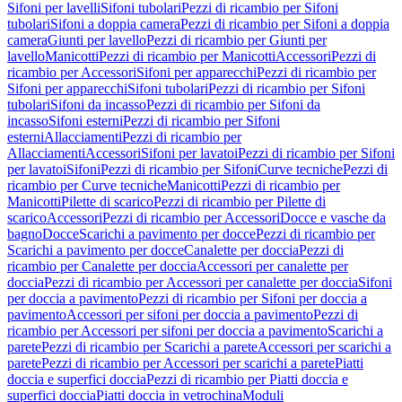
Sifoni per lavelli
Sifoni tubolari
Pezzi di ricambio per Sifoni
tubolari
Sifoni a doppia camera
Pezzi di ricambio per Sifoni a doppia
camera
Giunti per lavello
Pezzi di ricambio per Giunti per
lavello
Manicotti
Pezzi di ricambio per Manicotti
Accessori
Pezzi di
ricambio per Accessori
Sifoni per apparecchi
Pezzi di ricambio per
Sifoni per apparecchi
Sifoni tubolari
Pezzi di ricambio per Sifoni
tubolari
Sifoni da incasso
Pezzi di ricambio per Sifoni da
incasso
Sifoni esterni
Pezzi di ricambio per Sifoni
esterni
Allacciamenti
Pezzi di ricambio per
Allacciamenti
Accessori
Sifoni per lavatoi
Pezzi di ricambio per Sifoni
per lavatoi
Sifoni
Pezzi di ricambio per Sifoni
Curve tecniche
Pezzi di
ricambio per Curve tecniche
Manicotti
Pezzi di ricambio per
Manicotti
Pilette di scarico
Pezzi di ricambio per Pilette di
scarico
Accessori
Pezzi di ricambio per Accessori
Docce e vasche da
bagno
Docce
Scarichi a pavimento per docce
Pezzi di ricambio per
Scarichi a pavimento per docce
Canalette per doccia
Pezzi di
ricambio per Canalette per doccia
Accessori per canalette per
doccia
Pezzi di ricambio per Accessori per canalette per doccia
Sifoni
per doccia a pavimento
Pezzi di ricambio per Sifoni per doccia a
pavimento
Accessori per sifoni per doccia a pavimento
Pezzi di
ricambio per Accessori per sifoni per doccia a pavimento
Scarichi a
parete
Pezzi di ricambio per Scarichi a parete
Accessori per scarichi a
parete
Pezzi di ricambio per Accessori per scarichi a parete
Piatti
doccia e superfici doccia
Pezzi di ricambio per Piatti doccia e
superfici doccia
Piatti doccia in vetrochina
Moduli