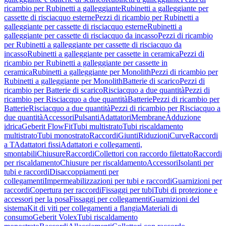
ricambio per Rubinetti a galleggiante
Rubinetti a galleggiante per
cassette di risciacquo esterne
Pezzi di ricambio per Rubinetti a
galleggiante per cassette di risciacquo esterne
Rubinetti a
galleggiante per cassette di risciacquo da incasso
Pezzi di ricambio
per Rubinetti a galleggiante per cassette di risciacquo da
incasso
Rubinetti a galleggiante per cassette in ceramica
Pezzi di
ricambio per Rubinetti a galleggiante per cassette in
ceramica
Rubinetti a galleggiante per Monolith
Pezzi di ricambio per
Rubinetti a galleggiante per Monolith
Batterie di scarico
Pezzi di
ricambio per Batterie di scarico
Risciacquo a due quantità
Pezzi di
ricambio per Risciacquo a due quantità
Batterie
Pezzi di ricambio per
Batterie
Risciacquo a due quantità
Pezzi di ricambio per Risciacquo a
due quantità
Accessori
Pulsanti
Adattatori
Membrane
Adduzione
idrica
Geberit FlowFit
Tubi multistrato
Tubi riscaldamento
multistrato
Tubi monostrato
Raccordi
Giunti
Riduzioni
Curve
Raccordi
a T
Adattatori fissi
Adattatori e collegamenti,
smontabili
Chiusure
Raccordi
Collettori con raccordo filettato
Raccordi
per riscaldamento
Chiusure per riscaldamento
Accessori
Isolanti per
tubi e raccordi
Disaccoppiamenti per
collegamenti
Impermeabilizzazioni per tubi e raccordi
Guarnizioni per
raccordi
Copertura per raccordi
Fissaggi per tubi
Tubi di protezione e
accessori per la posa
Fissaggi per collegamenti
Guarnizioni del
sistema
Kit di viti per collegamenti a flangia
Materiali di
consumo
Geberit Volex
Tubi riscaldamento