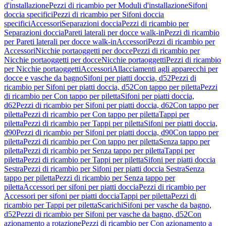
d'installazione
Pezzi di ricambio per Moduli d'installazione
Sifoni
doccia specifici
Pezzi di ricambio per Sifoni doccia
specifici
Accessori
Separazioni doccia
Pezzi di ricambio per
Separazioni doccia
Pareti laterali per docce walk-in
Pezzi di ricambio
per Pareti laterali per docce walk-in
Accessori
Pezzi di ricambio per
Accessori
Nicchie portaoggetti per docce
Pezzi di ricambio per
Nicchie portaoggetti per docce
Nicchie portaoggetti
Pezzi di ricambio
per Nicchie portaoggetti
Accessori
Allacciamenti agli apparecchi per
docce e vasche da bagno
Sifoni per piatti doccia, d52
Pezzi di
ricambio per Sifoni per piatti doccia, d52
Con tappo per piletta
Pezzi
di ricambio per Con tappo per piletta
Sifoni per piatti doccia,
d62
Pezzi di ricambio per Sifoni per piatti doccia, d62
Con tappo per
piletta
Pezzi di ricambio per Con tappo per piletta
Tappi per
piletta
Pezzi di ricambio per Tappi per piletta
Sifoni per piatti doccia,
d90
Pezzi di ricambio per Sifoni per piatti doccia, d90
Con tappo per
piletta
Pezzi di ricambio per Con tappo per piletta
Senza tappo per
piletta
Pezzi di ricambio per Senza tappo per piletta
Tappi per
piletta
Pezzi di ricambio per Tappi per piletta
Sifoni per piatti doccia
Sestra
Pezzi di ricambio per Sifoni per piatti doccia Sestra
Senza
tappo per piletta
Pezzi di ricambio per Senza tappo per
piletta
Accessori per sifoni per piatti doccia
Pezzi di ricambio per
Accessori per sifoni per piatti doccia
Tappi per piletta
Pezzi di
ricambio per Tappi per piletta
Scarichi
Sifoni per vasche da bagno,
d52
Pezzi di ricambio per Sifoni per vasche da bagno, d52
Con
azionamento a rotazione
Pezzi di ricambio per Con azionamento a