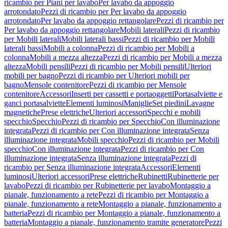
ricambio per Piani per lavabo
Per lavabo da appoggio
arrotondato
Pezzi di ricambio per Per lavabo da appoggio
arrotondato
Per lavabo da appoggio rettangolare
Pezzi di ricambio per
Per lavabo da appoggio rettangolare
Mobili laterali
Pezzi di ricambio
per Mobili laterali
Mobili laterali bassi
Pezzi di ricambio per Mobili
laterali bassi
Mobili a colonna
Pezzi di ricambio per Mobili a
colonna
Mobili a mezza altezza
Pezzi di ricambio per Mobili a mezza
altezza
Mobili pensili
Pezzi di ricambio per Mobili pensili
Ulteriori
mobili per bagno
Pezzi di ricambio per Ulteriori mobili per
bagno
Mensole contenitore
Pezzi di ricambio per Mensole
contenitore
Accessori
Inserti per cassetti e portaoggetti
Portasalviette e
ganci portasalviette
Elementi luminosi
Maniglie
Set piedini
Lavagne
magnetiche
Prese elettriche
Ulteriori accessori
Specchi e mobili
specchio
Specchio
Pezzi di ricambio per Specchio
Con illuminazione
integrata
Pezzi di ricambio per Con illuminazione integrata
Senza
illuminazione integrata
Mobili specchio
Pezzi di ricambio per Mobili
specchio
Con illuminazione integrata
Pezzi di ricambio per Con
illuminazione integrata
Senza illuminazione integrata
Pezzi di
ricambio per Senza illuminazione integrata
Accessori
Elementi
luminosi
Ulteriori accessori
Prese elettriche
Rubinetti
Rubinetterie per
lavabo
Pezzi di ricambio per Rubinetterie per lavabo
Montaggio a
pianale, funzionamento a rete
Pezzi di ricambio per Montaggio a
pianale, funzionamento a rete
Montaggio a pianale, funzionamento a
batteria
Pezzi di ricambio per Montaggio a pianale, funzionamento a
batteria
Montaggio a pianale, funzionamento tramite generatore
Pezzi