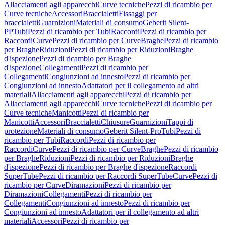
Allacciamenti agli apparecchi
Curve tecniche
Pezzi di ricambio per
Curve tecniche
Accessori
Braccialetti
Fissaggi per
braccialetti
Guarnizioni
Materiali di consumo
Geberit Silent-
PP
Tubi
Pezzi di ricambio per Tubi
Raccordi
Pezzi di ricambio per
Raccordi
Curve
Pezzi di ricambio per Curve
Braghe
Pezzi di ricambio
per Braghe
Riduzioni
Pezzi di ricambio per Riduzioni
Braghe
d'ispezione
Pezzi di ricambio per Braghe
d'ispezione
Collegamenti
Pezzi di ricambio per
Collegamenti
Congiunzioni ad innesto
Pezzi di ricambio per
Congiunzioni ad innesto
Adattatori per il collegamento ad altri
materiali
Allacciamenti agli apparecchi
Pezzi di ricambio per
Allacciamenti agli apparecchi
Curve tecniche
Pezzi di ricambio per
Curve tecniche
Manicotti
Pezzi di ricambio per
Manicotti
Accessori
Braccialetti
Chiusure
Guarnizioni
Tappi di
protezione
Materiali di consumo
Geberit Silent-Pro
Tubi
Pezzi di
ricambio per Tubi
Raccordi
Pezzi di ricambio per
Raccordi
Curve
Pezzi di ricambio per Curve
Braghe
Pezzi di ricambio
per Braghe
Riduzioni
Pezzi di ricambio per Riduzioni
Braghe
d'ispezione
Pezzi di ricambio per Braghe d'ispezione
Raccordi
SuperTube
Pezzi di ricambio per Raccordi SuperTube
Curve
Pezzi di
ricambio per Curve
Diramazioni
Pezzi di ricambio per
Diramazioni
Collegamenti
Pezzi di ricambio per
Collegamenti
Congiunzioni ad innesto
Pezzi di ricambio per
Congiunzioni ad innesto
Adattatori per il collegamento ad altri
materiali
Accessori
Pezzi di ricambio per