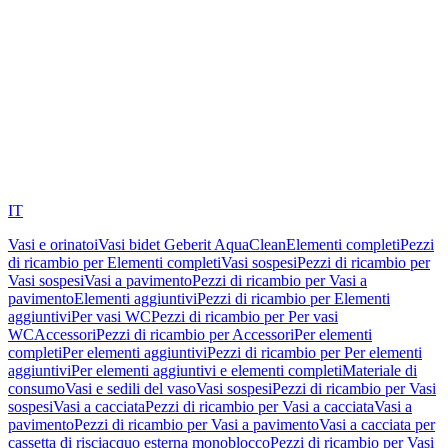
IT
Vasi e orinatoi
Vasi bidet Geberit AquaClean
Elementi completi
Pezzi
di ricambio per Elementi completi
Vasi sospesi
Pezzi di ricambio per
Vasi sospesi
Vasi a pavimento
Pezzi di ricambio per Vasi a
pavimento
Elementi aggiuntivi
Pezzi di ricambio per Elementi
aggiuntivi
Per vasi WC
Pezzi di ricambio per Per vasi
WC
Accessori
Pezzi di ricambio per Accessori
Per elementi
completi
Per elementi aggiuntivi
Pezzi di ricambio per Per elementi
aggiuntivi
Per elementi aggiuntivi e elementi completi
Materiale di
consumo
Vasi e sedili del vaso
Vasi sospesi
Pezzi di ricambio per Vasi
sospesi
Vasi a cacciata
Pezzi di ricambio per Vasi a cacciata
Vasi a
pavimento
Pezzi di ricambio per Vasi a pavimento
Vasi a cacciata per
cassetta di risciacquo esterna monoblocco
Pezzi di ricambio per Vasi