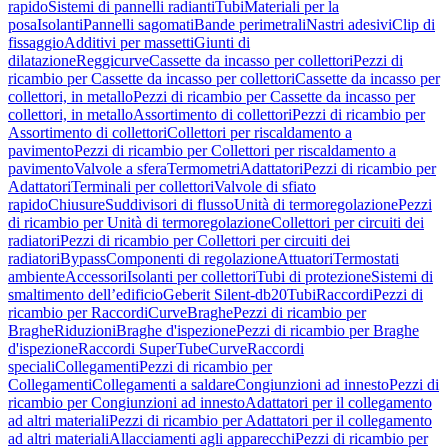
rapido
Sistemi di pannelli radianti
Tubi
Materiali per la
posa
Isolanti
Pannelli sagomati
Bande perimetrali
Nastri adesivi
Clip di
fissaggio
Additivi per massetti
Giunti di
dilatazione
Reggicurve
Cassette da incasso per collettori
Pezzi di
ricambio per Cassette da incasso per collettori
Cassette da incasso per
collettori, in metallo
Pezzi di ricambio per Cassette da incasso per
collettori, in metallo
Assortimento di collettori
Pezzi di ricambio per
Assortimento di collettori
Collettori per riscaldamento a
pavimento
Pezzi di ricambio per Collettori per riscaldamento a
pavimento
Valvole a sfera
Termometri
Adattatori
Pezzi di ricambio per
Adattatori
Terminali per collettori
Valvole di sfiato
rapido
Chiusure
Suddivisori di flusso
Unità di termoregolazione
Pezzi
di ricambio per Unità di termoregolazione
Collettori per circuiti dei
radiatori
Pezzi di ricambio per Collettori per circuiti dei
radiatori
Bypass
Componenti di regolazione
Attuatori
Termostati
ambiente
Accessori
Isolanti per collettori
Tubi di protezione
Sistemi di
smaltimento dell’edificio
Geberit Silent-db20
Tubi
Raccordi
Pezzi di
ricambio per Raccordi
Curve
Braghe
Pezzi di ricambio per
Braghe
Riduzioni
Braghe d'ispezione
Pezzi di ricambio per Braghe
d'ispezione
Raccordi SuperTube
Curve
Raccordi
speciali
Collegamenti
Pezzi di ricambio per
Collegamenti
Collegamenti a saldare
Congiunzioni ad innesto
Pezzi di
ricambio per Congiunzioni ad innesto
Adattatori per il collegamento
ad altri materiali
Pezzi di ricambio per Adattatori per il collegamento
ad altri materiali
Allacciamenti agli apparecchi
Pezzi di ricambio per