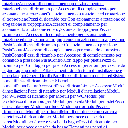
rotazione
Accessori di completamento per azionamento a
rotazione
Pezzi di ricambio per Accessori di completamento per
azionamento a rotazione
Con azionamento a rotazione ed erogazione
al troppopieno
Pezzi di ricambio per Con azionamento a rotazione ed
erogazione al troppopieno
Accessori di completamento per
azionamento a rotazione ed erogazione al troppopieno
Pezzi di
ricambio per Accessori di completamento per azionamento a
rotazione ed erogazione al troppopieno
Con azionamento a pressione
PushControl
Pezzi di ricambio per Con azionamento a pressione
PushControl
Accessori di completamento per comando a pressione
PushControl
Pezzi di ricambio per Accessori di completamento per
comando a pressione PushControl
Con tappo per piletta
Pezzi di
ricambio per Con tappo per piletta
Accessori per sifoni per vasche da
bagno
Tappi per piletta
Allacciamenti idrici
Sistemi di installazione e
di risciacquo
Geberit Duofix
Pareti
Pezzi di ricambio per Pareti
Sistemi
portanti
Pezzi di ricambio per Sistemi
portanti
Pannellature
Accessori
Pezzi di ricambio per Accessori
Moduli
d'installazione
Pezzi di ricambio per Moduli d'installazione
Moduli
per WC
Pezzi di ricambio per Moduli per WC
Moduli per
lavabi
Pezzi di ricambio per Moduli per lavabi
Moduli per bidet
Pezzi
di ricambio per Moduli per bidet
Moduli per orinatoi
Pezzi di
ricambio per Moduli per orinatoi
Moduli per docce con scarico a
parete
Pezzi di ricambio per Moduli per docce con scarico a
parete
Moduli per docce e vasche da bagno
Pezzi di ricambio per
Moduli per docce e vasche da bagno
Elementi per pareti di