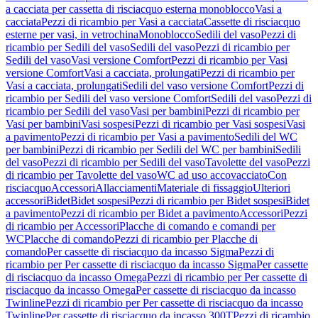
a cacciata per cassetta di risciacquo esterna monoblocco
Vasi a
cacciata
Pezzi di ricambio per Vasi a cacciata
Cassette di risciacquo
esterne per vasi, in vetrochina
Monoblocco
Sedili del vaso
Pezzi di
ricambio per Sedili del vaso
Sedili del vaso
Pezzi di ricambio per
Sedili del vaso
Vasi versione Comfort
Pezzi di ricambio per Vasi
versione Comfort
Vasi a cacciata, prolungati
Pezzi di ricambio per
Vasi a cacciata, prolungati
Sedili del vaso versione Comfort
Pezzi di
ricambio per Sedili del vaso versione Comfort
Sedili del vaso
Pezzi di
ricambio per Sedili del vaso
Vasi per bambini
Pezzi di ricambio per
Vasi per bambini
Vasi sospesi
Pezzi di ricambio per Vasi sospesi
Vasi
a pavimento
Pezzi di ricambio per Vasi a pavimento
Sedili del WC
per bambini
Pezzi di ricambio per Sedili del WC per bambini
Sedili
del vaso
Pezzi di ricambio per Sedili del vaso
Tavolette del vaso
Pezzi
di ricambio per Tavolette del vaso
WC ad uso accovacciato
Con
risciacquo
Accessori
Allacciamenti
Materiale di fissaggio
Ulteriori
accessori
Bidet
Bidet sospesi
Pezzi di ricambio per Bidet sospesi
Bidet
a pavimento
Pezzi di ricambio per Bidet a pavimento
Accessori
Pezzi
di ricambio per Accessori
Placche di comando e comandi per
WC
Placche di comando
Pezzi di ricambio per Placche di
comando
Per cassette di risciacquo da incasso Sigma
Pezzi di
ricambio per Per cassette di risciacquo da incasso Sigma
Per cassette
di risciacquo da incasso Omega
Pezzi di ricambio per Per cassette di
risciacquo da incasso Omega
Per cassette di risciacquo da incasso
Twinline
Pezzi di ricambio per Per cassette di risciacquo da incasso
Twinline
Per cassette di risciacquo da incasso 300T
Pezzi di ricambio