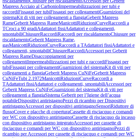
riscaldamento
Chiusure per riscaldamento
Accessori per Geberit
Mapress Acciaio al Carbonio
Impermeabilizzazioni per tubi e
raccordi
Fissaggi per tubi
Fissaggi per collegamenti
Guarnizioni del
sistema
Kit di viti per collegamenti a flangia
Geberit Mapress
Rame
Geberit Mapress Rame
Manicotti
Riduzioni
Curve
Raccordi a
T
Croci a 90 gradi
Adattatori fissi
Adattatori e collegamenti,
smontabili
Chiusure
Raccordi
Raccordi per riscaldamento
Chiusure per
riscaldamento
Geberit Mapress Rame,
gas
Manicotti
Riduzioni
Curve
Raccordi a T
Adattatori fissi
Adattatori e
collegamenti, smontabili
Chiusure
Raccordi
Accessori per Geberit
Mapress Rame
Disaccoppiamenti per
collegamenti
Impermeabilizzazioni per tubi e raccordi
Fissaggi per
tubi
Fissaggi per collegamenti
Guarnizioni del sistema
Kit di viti per
collegamenti a flangia
Geberit Mapress CuNiFe
Geberit Mapress
CuNiFe
Tubi 2.1972
Manicotti
Riduzioni
Curve
Raccordi a
T
Adattatori fissi
Adattatori e collegamenti, smontabili
Accessori per
Geberit Mapress CuNiFe
Guarnizioni del sistema
Kit di viti per
collegamenti a flangia
Sistema Geberit per l’Igiene dell’acqua
potabile
Dispositivi antiristagno
Pezzi di ricambio per Dispositivi
antiristagno
Accessori per dispositivi antiristagno
Sensori
Riduttore di
flusso
Cover e placche di copertura
Cassette di risciacquo e comandi
per WC con dispositivo antiristagno
Cassette di risciacquo da incasso
con dispositivo antiristagno integrato
Accessori per cassette di
risciacquo e comandi per WC con dispositivo antiristagno
Pezzi di
ricambio per Accessori per cassette di risciacquo e comandi per WC