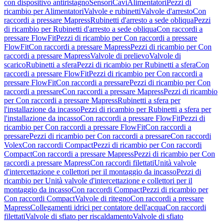
con dispositivo antiristagno
Sensori
Cavi
Alimentatori
Pezzi di
ricambio per Alimentatori
Valvole e rubinetti
Valvole d'arresto
Con
raccordi a pressare Mapress
Rubinetti d'arresto a sede obliqua
Pezzi
di ricambio per Rubinetti d'arresto a sede obliqua
Con raccordi a
pressare FlowFit
Pezzi di ricambio per Con raccordi a pressare
FlowFit
Con raccordi a pressare Mapress
Pezzi di ricambio per Con
raccordi a pressare Mapress
Valvole di prelievo
Valvole di
scarico
Rubinetti a sfera
Pezzi di ricambio per Rubinetti a sfera
Con
raccordi a pressare FlowFit
Pezzi di ricambio per Con raccordi a
pressare FlowFit
Con raccordi a pressare
Pezzi di ricambio per Con
raccordi a pressare
Con raccordi a pressare Mapress
Pezzi di ricambio
per Con raccordi a pressare Mapress
Rubinetti a sfera per
l'installazione da incasso
Pezzi di ricambio per Rubinetti a sfera per
l'installazione da incasso
Con raccordi a pressare FlowFit
Pezzi di
ricambio per Con raccordi a pressare FlowFit
Con raccordi a
pressare
Pezzi di ricambio per Con raccordi a pressare
Con raccordi
Volex
Con raccordi Compact
Pezzi di ricambio per Con raccordi
Compact
Con raccordi a pressare Mapress
Pezzi di ricambio per Con
raccordi a pressare Mapress
Con raccordi filettati
Unità valvole
d'intercettazione e collettori per il montaggio da incasso
Pezzi di
ricambio per Unità valvole d'intercettazione e collettori per il
montaggio da incasso
Con raccordi Compact
Pezzi di ricambio per
Con raccordi Compact
Valvole di ritegno
Con raccordi a pressare
Mapress
Collegamenti idrici per contatore dell'acqua
Con raccordi
filettati
Valvole di sfiato per riscaldamento
Valvole di sfiato