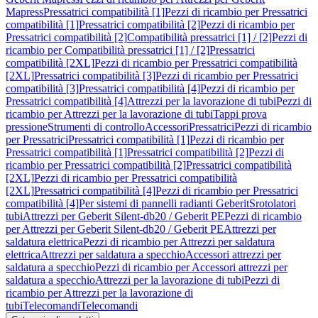
Mapress
Pressatrici compatibilità [1]
Pezzi di ricambio per Pressatrici
compatibilità [1]
Pressatrici compatibilità [2]
Pezzi di ricambio per
Pressatrici compatibilità [2]
Compatibilità pressatrici [1] / [2]
Pezzi di
ricambio per Compatibilità pressatrici [1] / [2]
Pressatrici
compatibilità [2XL]
Pezzi di ricambio per Pressatrici compatibilità
[2XL]
Pressatrici compatibilità [3]
Pezzi di ricambio per Pressatrici
compatibilità [3]
Pressatrici compatibilità [4]
Pezzi di ricambio per
Pressatrici compatibilità [4]
Attrezzi per la lavorazione di tubi
Pezzi di
ricambio per Attrezzi per la lavorazione di tubi
Tappi prova
pressione
Strumenti di controllo
Accessori
Pressatrici
Pezzi di ricambio
per Pressatrici
Pressatrici compatibilità [1]
Pezzi di ricambio per
Pressatrici compatibilità [1]
Pressatrici compatibilità [2]
Pezzi di
ricambio per Pressatrici compatibilità [2]
Pressatrici compatibilità
[2XL]
Pezzi di ricambio per Pressatrici compatibilità
[2XL]
Pressatrici compatibilità [4]
Pezzi di ricambio per Pressatrici
compatibilità [4]
Per sistemi di pannelli radianti Geberit
Srotolatori
tubi
Attrezzi per Geberit Silent-db20 / Geberit PE
Pezzi di ricambio
per Attrezzi per Geberit Silent-db20 / Geberit PE
Attrezzi per
saldatura elettrica
Pezzi di ricambio per Attrezzi per saldatura
elettrica
Attrezzi per saldatura a specchio
Accessori attrezzi per
saldatura a specchio
Pezzi di ricambio per Accessori attrezzi per
saldatura a specchio
Attrezzi per la lavorazione di tubi
Pezzi di
ricambio per Attrezzi per la lavorazione di
tubi
Telecomandi
Telecomandi