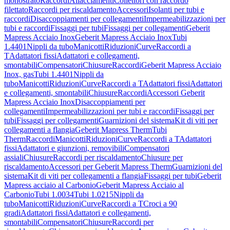
monostrato
Raccordi
Allacciamenti
Collettori con raccordo
filettato
Raccordi per riscaldamento
Accessori
Isolanti per tubi e
raccordi
Disaccoppiamenti per collegamenti
Impermeabilizzazioni per
tubi e raccordi
Fissaggi per tubi
Fissaggi per collegamenti
Geberit
Mapress Acciaio Inox
Geberit Mapress Acciaio Inox
Tubi
1.4401
Nippli da tubo
Manicotti
Riduzioni
Curve
Raccordi a
T
Adattatori fissi
Adattatori e collegamenti,
smontabili
Compensatori
Chiusure
Raccordi
Geberit Mapress Acciaio
Inox, gas
Tubi 1.4401
Nippli da
tubo
Manicotti
Riduzioni
Curve
Raccordi a T
Adattatori fissi
Adattatori
e collegamenti, smontabili
Chiusure
Raccordi
Accessori Geberit
Mapress Acciaio Inox
Disaccoppiamenti per
collegamenti
Impermeabilizzazioni per tubi e raccordi
Fissaggi per
tubi
Fissaggi per collegamenti
Guarnizioni del sistema
Kit di viti per
collegamenti a flangia
Geberit Mapress Therm
Tubi
Therm
Raccordi
Manicotti
Riduzioni
Curve
Raccordi a T
Adattatori
fissi
Adattatori e giunzioni, removibili
Compensatori
assiali
Chiusure
Raccordi per riscaldamento
Chiusure per
riscaldamento
Accessori per Geberit Mapress Therm
Guarnizioni del
sistema
Kit di viti per collegamenti a flangia
Fissaggi per tubi
Geberit
Mapress acciaio al Carbonio
Geberit Mapress Acciaio al
Carbonio
Tubi 1.0034
Tubi 1.0215
Nippli da
tubo
Manicotti
Riduzioni
Curve
Raccordi a T
Croci a 90
gradi
Adattatori fissi
Adattatori e collegamenti,
smontabili
Compensatori
Chiusure
Raccordi per