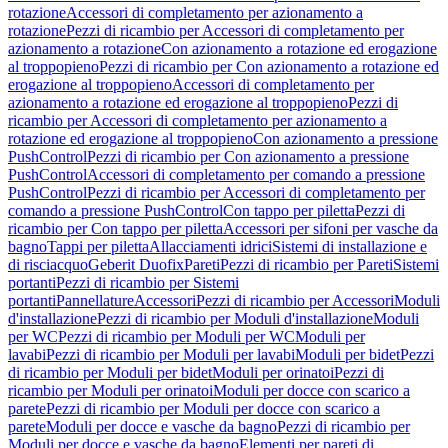
rotazione
Accessori di completamento per azionamento a
rotazione
Pezzi di ricambio per Accessori di completamento per
azionamento a rotazione
Con azionamento a rotazione ed erogazione
al troppopieno
Pezzi di ricambio per Con azionamento a rotazione ed
erogazione al troppopieno
Accessori di completamento per
azionamento a rotazione ed erogazione al troppopieno
Pezzi di
ricambio per Accessori di completamento per azionamento a
rotazione ed erogazione al troppopieno
Con azionamento a pressione
PushControl
Pezzi di ricambio per Con azionamento a pressione
PushControl
Accessori di completamento per comando a pressione
PushControl
Pezzi di ricambio per Accessori di completamento per
comando a pressione PushControl
Con tappo per piletta
Pezzi di
ricambio per Con tappo per piletta
Accessori per sifoni per vasche da
bagno
Tappi per piletta
Allacciamenti idrici
Sistemi di installazione e
di risciacquo
Geberit Duofix
Pareti
Pezzi di ricambio per Pareti
Sistemi
portanti
Pezzi di ricambio per Sistemi
portanti
Pannellature
Accessori
Pezzi di ricambio per Accessori
Moduli
d'installazione
Pezzi di ricambio per Moduli d'installazione
Moduli
per WC
Pezzi di ricambio per Moduli per WC
Moduli per
lavabi
Pezzi di ricambio per Moduli per lavabi
Moduli per bidet
Pezzi
di ricambio per Moduli per bidet
Moduli per orinatoi
Pezzi di
ricambio per Moduli per orinatoi
Moduli per docce con scarico a
parete
Pezzi di ricambio per Moduli per docce con scarico a
parete
Moduli per docce e vasche da bagno
Pezzi di ricambio per
Moduli per docce e vasche da bagno
Elementi per pareti di