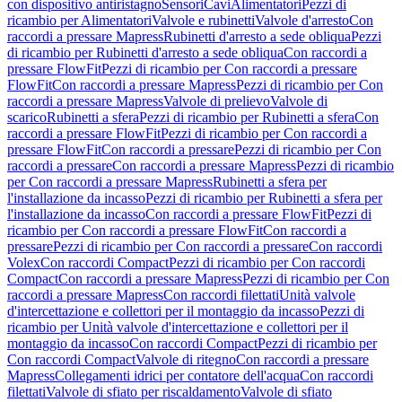
con dispositivo antiristagno
Sensori
Cavi
Alimentatori
Pezzi di
ricambio per Alimentatori
Valvole e rubinetti
Valvole d'arresto
Con
raccordi a pressare Mapress
Rubinetti d'arresto a sede obliqua
Pezzi
di ricambio per Rubinetti d'arresto a sede obliqua
Con raccordi a
pressare FlowFit
Pezzi di ricambio per Con raccordi a pressare
FlowFit
Con raccordi a pressare Mapress
Pezzi di ricambio per Con
raccordi a pressare Mapress
Valvole di prelievo
Valvole di
scarico
Rubinetti a sfera
Pezzi di ricambio per Rubinetti a sfera
Con
raccordi a pressare FlowFit
Pezzi di ricambio per Con raccordi a
pressare FlowFit
Con raccordi a pressare
Pezzi di ricambio per Con
raccordi a pressare
Con raccordi a pressare Mapress
Pezzi di ricambio
per Con raccordi a pressare Mapress
Rubinetti a sfera per
l'installazione da incasso
Pezzi di ricambio per Rubinetti a sfera per
l'installazione da incasso
Con raccordi a pressare FlowFit
Pezzi di
ricambio per Con raccordi a pressare FlowFit
Con raccordi a
pressare
Pezzi di ricambio per Con raccordi a pressare
Con raccordi
Volex
Con raccordi Compact
Pezzi di ricambio per Con raccordi
Compact
Con raccordi a pressare Mapress
Pezzi di ricambio per Con
raccordi a pressare Mapress
Con raccordi filettati
Unità valvole
d'intercettazione e collettori per il montaggio da incasso
Pezzi di
ricambio per Unità valvole d'intercettazione e collettori per il
montaggio da incasso
Con raccordi Compact
Pezzi di ricambio per
Con raccordi Compact
Valvole di ritegno
Con raccordi a pressare
Mapress
Collegamenti idrici per contatore dell'acqua
Con raccordi
filettati
Valvole di sfiato per riscaldamento
Valvole di sfiato