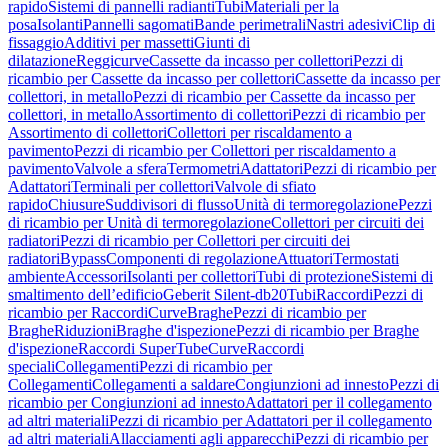
rapido
Sistemi di pannelli radianti
Tubi
Materiali per la
posa
Isolanti
Pannelli sagomati
Bande perimetrali
Nastri adesivi
Clip di
fissaggio
Additivi per massetti
Giunti di
dilatazione
Reggicurve
Cassette da incasso per collettori
Pezzi di
ricambio per Cassette da incasso per collettori
Cassette da incasso per
collettori, in metallo
Pezzi di ricambio per Cassette da incasso per
collettori, in metallo
Assortimento di collettori
Pezzi di ricambio per
Assortimento di collettori
Collettori per riscaldamento a
pavimento
Pezzi di ricambio per Collettori per riscaldamento a
pavimento
Valvole a sfera
Termometri
Adattatori
Pezzi di ricambio per
Adattatori
Terminali per collettori
Valvole di sfiato
rapido
Chiusure
Suddivisori di flusso
Unità di termoregolazione
Pezzi
di ricambio per Unità di termoregolazione
Collettori per circuiti dei
radiatori
Pezzi di ricambio per Collettori per circuiti dei
radiatori
Bypass
Componenti di regolazione
Attuatori
Termostati
ambiente
Accessori
Isolanti per collettori
Tubi di protezione
Sistemi di
smaltimento dell’edificio
Geberit Silent-db20
Tubi
Raccordi
Pezzi di
ricambio per Raccordi
Curve
Braghe
Pezzi di ricambio per
Braghe
Riduzioni
Braghe d'ispezione
Pezzi di ricambio per Braghe
d'ispezione
Raccordi SuperTube
Curve
Raccordi
speciali
Collegamenti
Pezzi di ricambio per
Collegamenti
Collegamenti a saldare
Congiunzioni ad innesto
Pezzi di
ricambio per Congiunzioni ad innesto
Adattatori per il collegamento
ad altri materiali
Pezzi di ricambio per Adattatori per il collegamento
ad altri materiali
Allacciamenti agli apparecchi
Pezzi di ricambio per