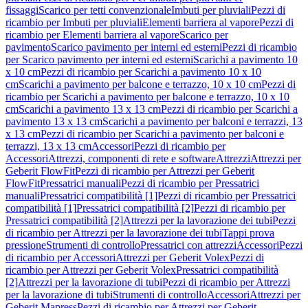
fissaggi
Scarico per tetti convenzionale
Imbuti per pluviali
Pezzi di
ricambio per Imbuti per pluviali
Elementi barriera al vapore
Pezzi di
ricambio per Elementi barriera al vapore
Scarico per
pavimento
Scarico pavimento per interni ed esterni
Pezzi di ricambio
per Scarico pavimento per interni ed esterni
Scarichi a pavimento 10
x 10 cm
Pezzi di ricambio per Scarichi a pavimento 10 x 10
cm
Scarichi a pavimento per balcone e terrazzo, 10 x 10 cm
Pezzi di
ricambio per Scarichi a pavimento per balcone e terrazzo, 10 x 10
cm
Scarichi a pavimento 13 x 13 cm
Pezzi di ricambio per Scarichi a
pavimento 13 x 13 cm
Scarichi a pavimento per balconi e terrazzi, 13
x 13 cm
Pezzi di ricambio per Scarichi a pavimento per balconi e
terrazzi, 13 x 13 cm
Accessori
Pezzi di ricambio per
Accessori
Attrezzi, componenti di rete e software
Attrezzi
Attrezzi per
Geberit FlowFit
Pezzi di ricambio per Attrezzi per Geberit
FlowFit
Pressatrici manuali
Pezzi di ricambio per Pressatrici
manuali
Pressatrici compatibilità [1]
Pezzi di ricambio per Pressatrici
compatibilità [1]
Pressatrici compatibilità [2]
Pezzi di ricambio per
Pressatrici compatibilità [2]
Attrezzi per la lavorazione dei tubi
Pezzi
di ricambio per Attrezzi per la lavorazione dei tubi
Tappi prova
pressione
Strumenti di controllo
Pressatrici con attrezzi
Accessori
Pezzi
di ricambio per Accessori
Attrezzi per Geberit Volex
Pezzi di
ricambio per Attrezzi per Geberit Volex
Pressatrici compatibilità
[2]
Attrezzi per la lavorazione di tubi
Pezzi di ricambio per Attrezzi
per la lavorazione di tubi
Strumenti di controllo
Accessori
Attrezzi per
Geberit Mapress
Pezzi di ricambio per Attrezzi per Geberit