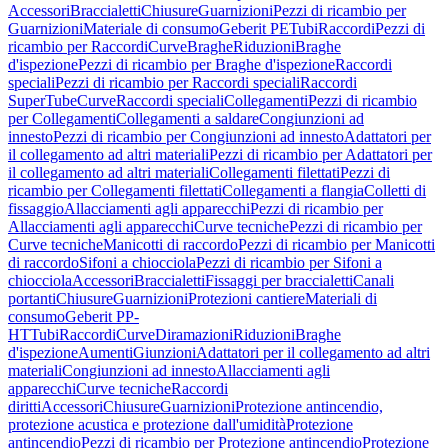
Accessori
Braccialetti
Chiusure
Guarnizioni
Pezzi di ricambio per
Guarnizioni
Materiale di consumo
Geberit PE
Tubi
Raccordi
Pezzi di
ricambio per Raccordi
Curve
Braghe
Riduzioni
Braghe
d'ispezione
Pezzi di ricambio per Braghe d'ispezione
Raccordi
speciali
Pezzi di ricambio per Raccordi speciali
Raccordi
SuperTube
Curve
Raccordi speciali
Collegamenti
Pezzi di ricambio
per Collegamenti
Collegamenti a saldare
Congiunzioni ad
innesto
Pezzi di ricambio per Congiunzioni ad innesto
Adattatori per
il collegamento ad altri materiali
Pezzi di ricambio per Adattatori per
il collegamento ad altri materiali
Collegamenti filettati
Pezzi di
ricambio per Collegamenti filettati
Collegamenti a flangia
Colletti di
fissaggio
Allacciamenti agli apparecchi
Pezzi di ricambio per
Allacciamenti agli apparecchi
Curve tecniche
Pezzi di ricambio per
Curve tecniche
Manicotti di raccordo
Pezzi di ricambio per Manicotti
di raccordo
Sifoni a chiocciola
Pezzi di ricambio per Sifoni a
chiocciola
Accessori
Braccialetti
Fissaggi per braccialetti
Canali
portanti
Chiusure
Guarnizioni
Protezioni cantiere
Materiali di
consumo
Geberit PP-
HT
Tubi
Raccordi
Curve
Diramazioni
Riduzioni
Braghe
d'ispezione
Aumenti
Giunzioni
Adattatori per il collegamento ad altri
materiali
Congiunzioni ad innesto
Allacciamenti agli
apparecchi
Curve tecniche
Raccordi
diritti
Accessori
Chiusure
Guarnizioni
Protezione antincendio,
protezione acustica e protezione dall'umidità
Protezione
antincendio
Pezzi di ricambio per Protezione antincendio
Protezione