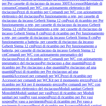
per Per cassette di risciacquo da incasso 300T
Accessori
Materiale di
consumo
Comandi per WC con azionamento elettronico del
risciacquo
Pezzi di ricambio per Comandi per WC con azionamento
elettronico del risciacquo
Per funzionamento a rete, per cassette di
risciacquo da incasso Geberit Sigma 12 cm
Pezzi di ricambio per Per
funzionamento a rete, per cassette di risciacquo da incasso Geberit
Sigma 12 cm
Per funzionamento a rete, per cassette di risciacquo da
incasso Geberit Sigma 8 cm
Pezzi di ricambio per Per funzionamento
a rete, per cassette di risciacquo da incasso Geberit Sigma 8 cm
Per
funzionamento a batteria, per cassette di risciacquo da incasso
Geberit Sigma 12 cm
Pezzi di ricambio per Per funzionamento a
batteria, per cassette di risciacquo da incasso Geberit Sigma 12
cm
Comandi per WC con azionamento pneumatico del
risciacquo
Pezzi di ricambio per Comandi per WC con azionamento
pneumatico del risciacquo
Per risciacquo a due quantità
Pezzi di
ricambio per Per risciacquo a due quantità
Per risciacquo ad una
quantità
Pezzi di ricambio per Per risciacquo ad una
quantità
Accessori per comandi per WC
Pezzi di ricambio per
Accessori per comandi per WC
Kit per il montaggio grezzo
Pezzi di
ricambio per Kit per il montaggio grezzo
Per comandi per WC con
azionamento elettronico del risciacquo
Moduli sanitari Geberit
Monolith
Moduli sanitari per vasi
Pezzi di ricambio per Moduli
sanitari per vasi
Per vasi sospesi
Pezzi di ricambio per Per vasi
sospesi
Per vaso a pavimento
Pezzi di ricambio per Per vaso a
pavimento
Accessori
Pezzi di ricambio per Accessori
Moduli sanitari