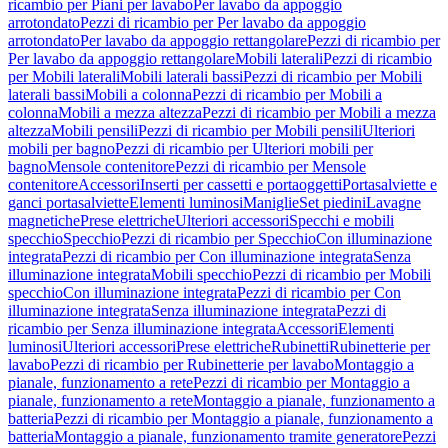
ricambio per Piani per lavabo
Per lavabo da appoggio
arrotondato
Pezzi di ricambio per Per lavabo da appoggio
arrotondato
Per lavabo da appoggio rettangolare
Pezzi di ricambio per
Per lavabo da appoggio rettangolare
Mobili laterali
Pezzi di ricambio
per Mobili laterali
Mobili laterali bassi
Pezzi di ricambio per Mobili
laterali bassi
Mobili a colonna
Pezzi di ricambio per Mobili a
colonna
Mobili a mezza altezza
Pezzi di ricambio per Mobili a mezza
altezza
Mobili pensili
Pezzi di ricambio per Mobili pensili
Ulteriori
mobili per bagno
Pezzi di ricambio per Ulteriori mobili per
bagno
Mensole contenitore
Pezzi di ricambio per Mensole
contenitore
Accessori
Inserti per cassetti e portaoggetti
Portasalviette e
ganci portasalviette
Elementi luminosi
Maniglie
Set piedini
Lavagne
magnetiche
Prese elettriche
Ulteriori accessori
Specchi e mobili
specchio
Specchio
Pezzi di ricambio per Specchio
Con illuminazione
integrata
Pezzi di ricambio per Con illuminazione integrata
Senza
illuminazione integrata
Mobili specchio
Pezzi di ricambio per Mobili
specchio
Con illuminazione integrata
Pezzi di ricambio per Con
illuminazione integrata
Senza illuminazione integrata
Pezzi di
ricambio per Senza illuminazione integrata
Accessori
Elementi
luminosi
Ulteriori accessori
Prese elettriche
Rubinetti
Rubinetterie per
lavabo
Pezzi di ricambio per Rubinetterie per lavabo
Montaggio a
pianale, funzionamento a rete
Pezzi di ricambio per Montaggio a
pianale, funzionamento a rete
Montaggio a pianale, funzionamento a
batteria
Pezzi di ricambio per Montaggio a pianale, funzionamento a
batteria
Montaggio a pianale, funzionamento tramite generatore
Pezzi