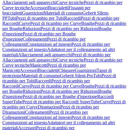
Allacciamenti agli apparecchi
Curve tecniche
Pezzi di ricambio per
Curve tecniche
Accessori
Braccialetti
Fissaggi per
braccialetti
Guarnizioni
Materiali di consumo
Geberit Silent-
PP
Tubi
Pezzi di ricambio per Tubi
Raccordi
Pezzi di ricambio per
Raccordi
Curve
Pezzi di ricambio per Curve
Braghe
Pezzi di ricambio
per Braghe
Riduzioni
Pezzi di ricambio per Riduzioni
Braghe
d'ispezione
Pezzi di ricambio per Braghe
d'ispezione
Collegamenti
Pezzi di ricambio per
Collegamenti
Congiunzioni ad innesto
Pezzi di ricambio per
Congiunzioni ad innesto
Adattatori per il collegamento ad altri
materiali
Allacciamenti agli apparecchi
Pezzi di ricambio per
Allacciamenti agli apparecchi
Curve tecniche
Pezzi di ricambio per
Curve tecniche
Manicotti
Pezzi di ricambio per
Manicotti
Accessori
Braccialetti
Chiusure
Guarnizioni
Tappi di
protezione
Materiali di consumo
Geberit Silent-Pro
Tubi
Pezzi di
ricambio per Tubi
Raccordi
Pezzi di ricambio per
Raccordi
Curve
Pezzi di ricambio per Curve
Braghe
Pezzi di ricambio
per Braghe
Riduzioni
Pezzi di ricambio per Riduzioni
Braghe
d'ispezione
Pezzi di ricambio per Braghe d'ispezione
Raccordi
SuperTube
Pezzi di ricambio per Raccordi SuperTube
Curve
Pezzi di
ricambio per Curve
Diramazioni
Pezzi di ricambio per
Diramazioni
Collegamenti
Pezzi di ricambio per
Collegamenti
Congiunzioni ad innesto
Pezzi di ricambio per
Congiunzioni ad innesto
Adattatori per il collegamento ad altri
materiali
Accessori
Pezzi di ricambio per