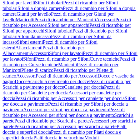
Sifoni per lavelli
Sifoni tubolari
Pezzi di ricambio per Sifoni
tubolari
Sifoni a doppia camera
Pezzi di ricambio per Sifoni a doppia
camera
Giunti per lavello
Pezzi di ricambio per Giunti per
lavello
Manicotti
Pezzi di ricambio per Manicotti
Accessori
Pezzi di
ricambio per Accessori
Sifoni per apparecchi
Pezzi di ricambio per
Sifoni per apparecchi
Sifoni tubolari
Pezzi di ricambio per Sifoni
tubolari
Sifoni da incasso
Pezzi di ricambio per Sifoni da
incasso
Sifoni esterni
Pezzi di ricambio per Sifoni
esterni
Allacciamenti
Pezzi di ricambio per
Allacciamenti
Accessori
Sifoni per lavatoi
Pezzi di ricambio per Sifoni
per lavatoi
Sifoni
Pezzi di ricambio per Sifoni
Curve tecniche
Pezzi di
ricambio per Curve tecniche
Manicotti
Pezzi di ricambio per
Manicotti
Pilette di scarico
Pezzi di ricambio per Pilette di
scarico
Accessori
Pezzi di ricambio per Accessori
Docce e vasche da
bagno
Docce
Scarichi a pavimento per docce
Pezzi di ricambio per
Scarichi a pavimento per docce
Canalette per doccia
Pezzi di
ricambio per Canalette per doccia
Accessori per canalette per
doccia
Pezzi di ricambio per Accessori per canalette per doccia
Sifoni
per doccia a pavimento
Pezzi di ricambio per Sifoni per doccia a
pavimento
Accessori per sifoni per doccia a pavimento
Pezzi di
ricambio per Accessori per sifoni per doccia a pavimento
Scarichi a
parete
Pezzi di ricambio per Scarichi a parete
Accessori per scarichi a
parete
Pezzi di ricambio per Accessori per scarichi a parete
Piatti
doccia e superfici doccia
Pezzi di ricambio per Piatti doccia e
superfici doccia
Piatti doccia in vetrochina
Moduli