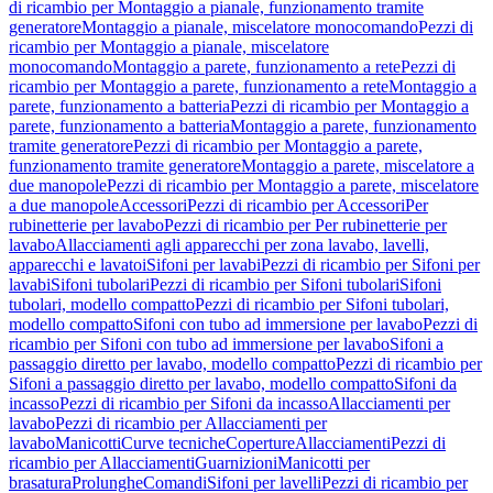
di ricambio per Montaggio a pianale, funzionamento tramite
generatore
Montaggio a pianale, miscelatore monocomando
Pezzi di
ricambio per Montaggio a pianale, miscelatore
monocomando
Montaggio a parete, funzionamento a rete
Pezzi di
ricambio per Montaggio a parete, funzionamento a rete
Montaggio a
parete, funzionamento a batteria
Pezzi di ricambio per Montaggio a
parete, funzionamento a batteria
Montaggio a parete, funzionamento
tramite generatore
Pezzi di ricambio per Montaggio a parete,
funzionamento tramite generatore
Montaggio a parete, miscelatore a
due manopole
Pezzi di ricambio per Montaggio a parete, miscelatore
a due manopole
Accessori
Pezzi di ricambio per Accessori
Per
rubinetterie per lavabo
Pezzi di ricambio per Per rubinetterie per
lavabo
Allacciamenti agli apparecchi per zona lavabo, lavelli,
apparecchi e lavatoi
Sifoni per lavabi
Pezzi di ricambio per Sifoni per
lavabi
Sifoni tubolari
Pezzi di ricambio per Sifoni tubolari
Sifoni
tubolari, modello compatto
Pezzi di ricambio per Sifoni tubolari,
modello compatto
Sifoni con tubo ad immersione per lavabo
Pezzi di
ricambio per Sifoni con tubo ad immersione per lavabo
Sifoni a
passaggio diretto per lavabo, modello compatto
Pezzi di ricambio per
Sifoni a passaggio diretto per lavabo, modello compatto
Sifoni da
incasso
Pezzi di ricambio per Sifoni da incasso
Allacciamenti per
lavabo
Pezzi di ricambio per Allacciamenti per
lavabo
Manicotti
Curve tecniche
Coperture
Allacciamenti
Pezzi di
ricambio per Allacciamenti
Guarnizioni
Manicotti per
brasatura
Prolunghe
Comandi
Sifoni per lavelli
Pezzi di ricambio per