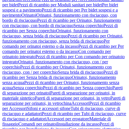
per bidet
Pezzi di ricambio per Moduli sanitari per bidet
Per bidet
sospesi e a pavimento
Pezzi di ricambio per Per bidet sospesi e a
pavimento
Orinatoi
Orinatoi, funzionamento con risciacquo, con
bordo di risciacquo
Pezzi di ricambio per Orinatoi, funzionamento
con risciacquo, con bordo di risciacquo
Senza coperchio
Pezzi di
ricambio per Senza coperchio
Orinatoi, funzionamento con
risciacquo, senza brida di risciacquo
Pezzi di ricambio per Orinatoi,
funzionamento con risciacquo, senza brida di risciacquo
Per
comando per orinatoi esterno o da incasso
Pezzi di ricambio per Per
comando per orinatoi esterno o da incasso
Con comando per
orinatoio integrato
Pezzi di ricambio per Con comando per orinatoio
integrato
Orinatoi, funzionamento con risciacquo, con / per
coperchio
Pezzi di ricambio per Orinatoi, funzionamento con
risciacquo, con / per coperchio
Senza brida di risciacquo
Pezzi di
ricambio per Senza brida di risciacquo
Orinatoi, funzionamento
senza acqua
Pezzi di ricambio per Orinatoi, funzionamento senza
acqua
Senza coperchio
Pezzi di ricambio per Senza coperchio
Pareti
di separazione per orinatoi
Pareti di separazione per orinatoi, in
materiale sintetico
Pareti di separazione per orinatoi, in vetro
Pareti di
separazione per orinatoi, in vetrochina
Accessori
Pezzi di ricambio
per Accessori
Sifoni e accessori sifone
Tubi di risciacquo, curve di
risciacquo e adattatori
Pezzi di ricambio per Tubi di risciacquo, curve
di risciacquo e adattatori
Accessori per erogatore
Materiale di
fissaggio
Comandi per orinatoi
Installazione da incasso
Pezzi di