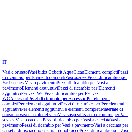
IT
Vasi e orinatoi
Vasi bidet Geberit AquaClean
Elementi completi
Pezzi
di ricambio per Elementi completi
Vasi sospesi
Pezzi di ricambio per
Vasi sospesi
Vasi a pavimento
Pezzi di ricambio per Vasi a
pavimento
Elementi aggiuntivi
Pezzi di ricambio per Elementi
aggiuntivi
Per vasi WC
Pezzi di ricambio per Per vasi
WC
Accessori
Pezzi di ricambio per Accessori
Per elementi
completi
Per elementi aggiuntivi
Pezzi di ricambio per Per elementi
aggiuntivi
Per elementi aggiuntivi e elementi completi
Materiale di
consumo
Vasi e sedili del vaso
Vasi sospesi
Pezzi di ricambio per Vasi
sospesi
Vasi a cacciata
Pezzi di ricambio per Vasi a cacciata
Vasi a
pavimento
Pezzi di ricambio per Vasi a pavimento
Vasi a cacciata per
cassetta di risciacquo esterna monoblocco
Pezzi di ricambio per Vasi