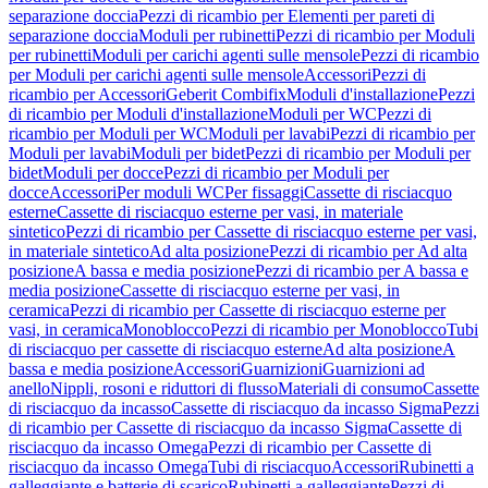
separazione doccia
Pezzi di ricambio per Elementi per pareti di
separazione doccia
Moduli per rubinetti
Pezzi di ricambio per Moduli
per rubinetti
Moduli per carichi agenti sulle mensole
Pezzi di ricambio
per Moduli per carichi agenti sulle mensole
Accessori
Pezzi di
ricambio per Accessori
Geberit Combifix
Moduli d'installazione
Pezzi
di ricambio per Moduli d'installazione
Moduli per WC
Pezzi di
ricambio per Moduli per WC
Moduli per lavabi
Pezzi di ricambio per
Moduli per lavabi
Moduli per bidet
Pezzi di ricambio per Moduli per
bidet
Moduli per docce
Pezzi di ricambio per Moduli per
docce
Accessori
Per moduli WC
Per fissaggi
Cassette di risciacquo
esterne
Cassette di risciacquo esterne per vasi, in materiale
sintetico
Pezzi di ricambio per Cassette di risciacquo esterne per vasi,
in materiale sintetico
Ad alta posizione
Pezzi di ricambio per Ad alta
posizione
A bassa e media posizione
Pezzi di ricambio per A bassa e
media posizione
Cassette di risciacquo esterne per vasi, in
ceramica
Pezzi di ricambio per Cassette di risciacquo esterne per
vasi, in ceramica
Monoblocco
Pezzi di ricambio per Monoblocco
Tubi
di risciacquo per cassette di risciacquo esterne
Ad alta posizione
A
bassa e media posizione
Accessori
Guarnizioni
Guarnizioni ad
anello
Nippli, rosoni e riduttori di flusso
Materiali di consumo
Cassette
di risciacquo da incasso
Cassette di risciacquo da incasso Sigma
Pezzi
di ricambio per Cassette di risciacquo da incasso Sigma
Cassette di
risciacquo da incasso Omega
Pezzi di ricambio per Cassette di
risciacquo da incasso Omega
Tubi di risciacquo
Accessori
Rubinetti a
galleggiante e batterie di scarico
Rubinetti a galleggiante
Pezzi di