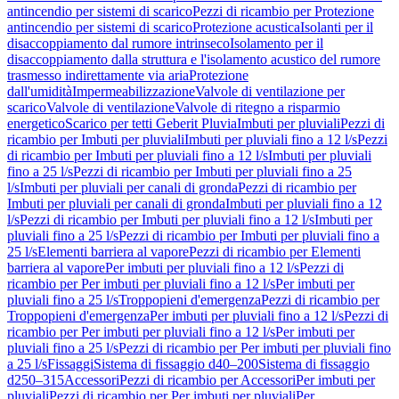
antincendio per sistemi di scarico
Pezzi di ricambio per Protezione
antincendio per sistemi di scarico
Protezione acustica
Isolanti per il
disaccoppiamento dal rumore intrinseco
Isolamento per il
disaccoppiamento dalla struttura e l'isolamento acustico del rumore
trasmesso indirettamente via aria
Protezione
dall'umidità
Impermeabilizzazione
Valvole di ventilazione per
scarico
Valvole di ventilazione
Valvole di ritegno a risparmio
energetico
Scarico per tetti Geberit Pluvia
Imbuti per pluviali
Pezzi di
ricambio per Imbuti per pluviali
Imbuti per pluviali fino a 12 l/s
Pezzi
di ricambio per Imbuti per pluviali fino a 12 l/s
Imbuti per pluviali
fino a 25 l/s
Pezzi di ricambio per Imbuti per pluviali fino a 25
l/s
Imbuti per pluviali per canali di gronda
Pezzi di ricambio per
Imbuti per pluviali per canali di gronda
Imbuti per pluviali fino a 12
l/s
Pezzi di ricambio per Imbuti per pluviali fino a 12 l/s
Imbuti per
pluviali fino a 25 l/s
Pezzi di ricambio per Imbuti per pluviali fino a
25 l/s
Elementi barriera al vapore
Pezzi di ricambio per Elementi
barriera al vapore
Per imbuti per pluviali fino a 12 l/s
Pezzi di
ricambio per Per imbuti per pluviali fino a 12 l/s
Per imbuti per
pluviali fino a 25 l/s
Troppopieni d'emergenza
Pezzi di ricambio per
Troppopieni d'emergenza
Per imbuti per pluviali fino a 12 l/s
Pezzi di
ricambio per Per imbuti per pluviali fino a 12 l/s
Per imbuti per
pluviali fino a 25 l/s
Pezzi di ricambio per Per imbuti per pluviali fino
a 25 l/s
Fissaggi
Sistema di fissaggio d40–200
Sistema di fissaggio
d250–315
Accessori
Pezzi di ricambio per Accessori
Per imbuti per
pluviali
Pezzi di ricambio per Per imbuti per pluviali
Per