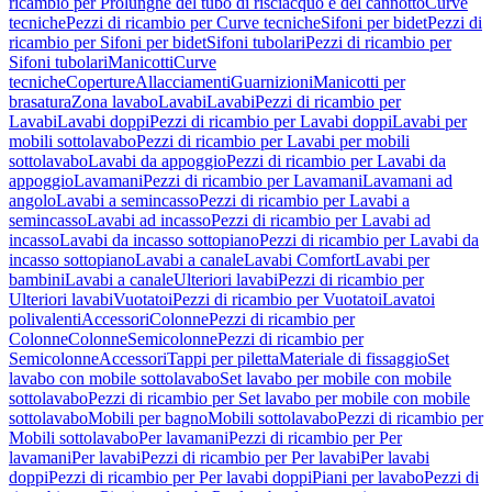
ricambio per Prolunghe del tubo di risciacquo e del cannotto
Curve
tecniche
Pezzi di ricambio per Curve tecniche
Sifoni per bidet
Pezzi di
ricambio per Sifoni per bidet
Sifoni tubolari
Pezzi di ricambio per
Sifoni tubolari
Manicotti
Curve
tecniche
Coperture
Allacciamenti
Guarnizioni
Manicotti per
brasatura
Zona lavabo
Lavabi
Lavabi
Pezzi di ricambio per
Lavabi
Lavabi doppi
Pezzi di ricambio per Lavabi doppi
Lavabi per
mobili sottolavabo
Pezzi di ricambio per Lavabi per mobili
sottolavabo
Lavabi da appoggio
Pezzi di ricambio per Lavabi da
appoggio
Lavamani
Pezzi di ricambio per Lavamani
Lavamani ad
angolo
Lavabi a semincasso
Pezzi di ricambio per Lavabi a
semincasso
Lavabi ad incasso
Pezzi di ricambio per Lavabi ad
incasso
Lavabi da incasso sottopiano
Pezzi di ricambio per Lavabi da
incasso sottopiano
Lavabi a canale
Lavabi Comfort
Lavabi per
bambini
Lavabi a canale
Ulteriori lavabi
Pezzi di ricambio per
Ulteriori lavabi
Vuotatoi
Pezzi di ricambio per Vuotatoi
Lavatoi
polivalenti
Accessori
Colonne
Pezzi di ricambio per
Colonne
Colonne
Semicolonne
Pezzi di ricambio per
Semicolonne
Accessori
Tappi per piletta
Materiale di fissaggio
Set
lavabo con mobile sottolavabo
Set lavabo per mobile con mobile
sottolavabo
Pezzi di ricambio per Set lavabo per mobile con mobile
sottolavabo
Mobili per bagno
Mobili sottolavabo
Pezzi di ricambio per
Mobili sottolavabo
Per lavamani
Pezzi di ricambio per Per
lavamani
Per lavabi
Pezzi di ricambio per Per lavabi
Per lavabi
doppi
Pezzi di ricambio per Per lavabi doppi
Piani per lavabo
Pezzi di