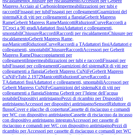
riscaldamento
Chiusure per riscaldamento
Accessori per Geberit
Mapress Acciaio al Carbonio
Impermeabilizzazioni per tubi e
raccordi
Fissaggi per tubi
Fissaggi per collegamenti
Guarnizioni del
sistema
Kit di viti per collegamenti a flangia
Geberit Mapress
Rame
Geberit Mapress Rame
Manicotti
Riduzioni
Curve
Raccordi a
T
Croci a 90 gradi
Adattatori fissi
Adattatori e collegamenti,
smontabili
Chiusure
Raccordi
Raccordi per riscaldamento
Chiusure per
riscaldamento
Geberit Mapress Rame,
gas
Manicotti
Riduzioni
Curve
Raccordi a T
Adattatori fissi
Adattatori e
collegamenti, smontabili
Chiusure
Raccordi
Accessori per Geberit
Mapress Rame
Disaccoppiamenti per
collegamenti
Impermeabilizzazioni per tubi e raccordi
Fissaggi per
tubi
Fissaggi per collegamenti
Guarnizioni del sistema
Kit di viti per
collegamenti a flangia
Geberit Mapress CuNiFe
Geberit Mapress
CuNiFe
Tubi 2.1972
Manicotti
Riduzioni
Curve
Raccordi a
T
Adattatori fissi
Adattatori e collegamenti, smontabili
Accessori per
Geberit Mapress CuNiFe
Guarnizioni del sistema
Kit di viti per
collegamenti a flangia
Sistema Geberit per l’Igiene dell’acqua
potabile
Dispositivi antiristagno
Pezzi di ricambio per Dispositivi
antiristagno
Accessori per dispositivi antiristagno
Sensori
Riduttore di
flusso
Cover e placche di copertura
Cassette di risciacquo e comandi
per WC con dispositivo antiristagno
Cassette di risciacquo da incasso
con dispositivo antiristagno integrato
Accessori per cassette di
risciacquo e comandi per WC con dispositivo antiristagno
Pezzi di
ricambio per Accessori per cassette di risciacquo e comandi per WC