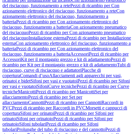
ricambio per Installazione da incasso
Con azionamento elettronico
del risciacquo, funzionamento a rete
Pezzi di ricambio per Con
azionamento elettronico del risciacquo, funzionamento a rete
Con
azionamento elettronico del risciacquo, funzionamento a
batteria
Pezzi di ricambio per Con azionamento elettronico del
risciacquo, funzionamento a batteria
Con azionamento pneumatico
del risciacquo
Pezzi di ricambio per Con azionamento pneumatico
del risciacquo
Installazione esterna
Pezzi di ricambio per Installazione
esterna
Con azionamento elettronico del risciacquo, funzionamento a
batteria
Pezzi di ricambio per Con azionamento elettronico del
risciacquo, funzionamento a batteria
Accessori
Pezzi di ricambio per
Accessori
Kit per il montaggio grezzo e kit di adattamento
Pezzi di
ricambio per Kit per il montaggio grezzo e kit di adattamento
Tubi di
risciacquo, curve di risciacquo e adattatori
Placche di
copertura
Comandi d’uso
Allacciamenti agli apparecchi per vasi,
orinatoi e bidet
Sifoni per vasi e vuotatoi
Pezzi di ricambio per Sifoni
per vasi e vuotatoi
Sifoni
Curve tecniche
Pezzi di ricambio per Curve
tecniche
Manicotti
Pezzi di ricambio per Manicotti
Set per
allacciamento
Pezzi di ricambio per Set per
allacciamento
Cannotti
Pezzi di ricambio per Cannotti
Raccordi in
PVC
Pezzi di ricambio per Raccordi in PVC
Morsetti e cappucci di
copertura
Sifoni per orinatoi
Pezzi di ricambio per Sifoni per
orinatoi
Sifoni per orinatoio
Pezzi di ricambio per Sifoni per
orinatoio
Sifoni tubolari
Pezzi di ricambio per Sifoni
tubolari
Prolunghe del tubo di risciacquo e del cannotto
Pezzi di