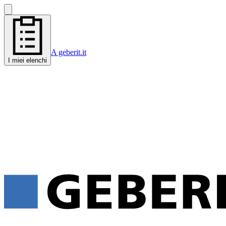
A geberit.it
I miei elenchi