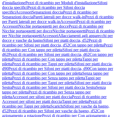
d'installazione
Pezzi di ricambio per Moduli d'installazione
Sifoni
doccia specifici
Pezzi di ricambio per Sifoni doccia
specifici
Accessori
Separazioni doccia
Pezzi di ricambio per
Separazioni doccia
Pareti laterali per docce walk-in
Pezzi di ricambio
per Pareti laterali per docce walk-in
Accessori
Pezzi di ricambio per
Accessori
Nicchie portaoggetti per docce
Pezzi di ricambio per
Nicchie portaoggetti per docce
Nicchie portaoggetti
Pezzi di ricambio
per Nicchie portaoggetti
Accessori
Allacciamenti agli apparecchi per
docce e vasche da bagno
Sifoni per piatti doccia, d52
Pezzi di
ricambio per Sifoni per piatti doccia, d52
Con tappo per piletta
Pezzi
di ricambio per Con tappo per piletta
Sifoni per piatti doccia,
d62
Pezzi di ricambio per Sifoni per piatti doccia, d62
Con tappo per
piletta
Pezzi di ricambio per Con tappo per piletta
Tappi per
piletta
Pezzi di ricambio per Tappi per piletta
Sifoni per piatti doccia,
d90
Pezzi di ricambio per Sifoni per piatti doccia, d90
Con tappo per
piletta
Pezzi di ricambio per Con tappo per piletta
Senza tappo per
piletta
Pezzi di ricambio per Senza tappo per piletta
Tappi per
piletta
Pezzi di ricambio per Tappi per piletta
Sifoni per piatti doccia
Sestra
Pezzi di ricambio per Sifoni per piatti doccia Sestra
Senza
tappo per piletta
Pezzi di ricambio per Senza tappo per
piletta
Accessori per sifoni per piatti doccia
Pezzi di ricambio per
Accessori per sifoni per piatti doccia
Tappi per piletta
Pezzi di
ricambio per Tappi per piletta
Scarichi
Sifoni per vasche da bagno,
d52
Pezzi di ricambio per Sifoni per vasche da bagno, d52
Con
azionamento a rotazione
Pezzi di ricambio per Con azionamento a