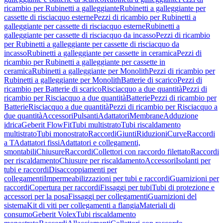
ricambio per Rubinetti a galleggiante
Rubinetti a galleggiante per
cassette di risciacquo esterne
Pezzi di ricambio per Rubinetti a
galleggiante per cassette di risciacquo esterne
Rubinetti a
galleggiante per cassette di risciacquo da incasso
Pezzi di ricambio
per Rubinetti a galleggiante per cassette di risciacquo da
incasso
Rubinetti a galleggiante per cassette in ceramica
Pezzi di
ricambio per Rubinetti a galleggiante per cassette in
ceramica
Rubinetti a galleggiante per Monolith
Pezzi di ricambio per
Rubinetti a galleggiante per Monolith
Batterie di scarico
Pezzi di
ricambio per Batterie di scarico
Risciacquo a due quantità
Pezzi di
ricambio per Risciacquo a due quantità
Batterie
Pezzi di ricambio per
Batterie
Risciacquo a due quantità
Pezzi di ricambio per Risciacquo a
due quantità
Accessori
Pulsanti
Adattatori
Membrane
Adduzione
idrica
Geberit FlowFit
Tubi multistrato
Tubi riscaldamento
multistrato
Tubi monostrato
Raccordi
Giunti
Riduzioni
Curve
Raccordi
a T
Adattatori fissi
Adattatori e collegamenti,
smontabili
Chiusure
Raccordi
Collettori con raccordo filettato
Raccordi
per riscaldamento
Chiusure per riscaldamento
Accessori
Isolanti per
tubi e raccordi
Disaccoppiamenti per
collegamenti
Impermeabilizzazioni per tubi e raccordi
Guarnizioni per
raccordi
Copertura per raccordi
Fissaggi per tubi
Tubi di protezione e
accessori per la posa
Fissaggi per collegamenti
Guarnizioni del
sistema
Kit di viti per collegamenti a flangia
Materiali di
consumo
Geberit Volex
Tubi riscaldamento