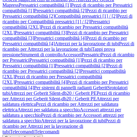
Mapress
Pressatrici compatibilità [1]
Pezzi di ricambio per Pressatrici
compatibilità [1]
Pressatrici compatibilità [2]
Pezzi di ricambio per
Pressatrici compatibilità [2]
Compatibilità pressatrici [1] / [2]
Pezzi di
ricambio per Compatibilità pressatrici [1] / [2]
Pressatrici
compatibilità [2XL]
Pezzi di ricambio per Pressatrici compatibilità
[2XL]
Pressatrici compatibilità [3]
Pezzi di ricambio per Pressatrici
compatibilità [3]
Pressatrici compatibilità [4]
Pezzi di ricambio per
Pressatrici compatibilità [4]
Attrezzi per la lavorazione di tubi
Pezzi di
ricambio per Attrezzi per la lavorazione di tubi
Tappi prova
pressione
Strumenti di controllo
Accessori
Pressatrici
Pezzi di ricambio
per Pressatrici
Pressatrici compatibilità [1]
Pezzi di ricambio per
Pressatrici compatibilità [1]
Pressatrici compatibilità [2]
Pezzi di
ricambio per Pressatrici compatibilità [2]
Pressatrici compatibilità
[2XL]
Pezzi di ricambio per Pressatrici compatibilità
[2XL]
Pressatrici compatibilità [4]
Pezzi di ricambio per Pressatrici
compatibilità [4]
Per sistemi di pannelli radianti Geberit
Srotolatori
tubi
Attrezzi per Geberit Silent-db20 / Geberit PE
Pezzi di ricambio
per Attrezzi per Geberit Silent-db20 / Geberit PE
Attrezzi per
saldatura elettrica
Pezzi di ricambio per Attrezzi per saldatura
elettrica
Attrezzi per saldatura a specchio
Accessori attrezzi per
saldatura a specchio
Pezzi di ricambio per Accessori attrezzi per
saldatura a specchio
Attrezzi per la lavorazione di tubi
Pezzi di
ricambio per Attrezzi per la lavorazione di
tubi
Telecomandi
Telecomandi