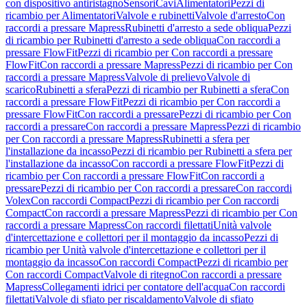
con dispositivo antiristagno
Sensori
Cavi
Alimentatori
Pezzi di
ricambio per Alimentatori
Valvole e rubinetti
Valvole d'arresto
Con
raccordi a pressare Mapress
Rubinetti d'arresto a sede obliqua
Pezzi
di ricambio per Rubinetti d'arresto a sede obliqua
Con raccordi a
pressare FlowFit
Pezzi di ricambio per Con raccordi a pressare
FlowFit
Con raccordi a pressare Mapress
Pezzi di ricambio per Con
raccordi a pressare Mapress
Valvole di prelievo
Valvole di
scarico
Rubinetti a sfera
Pezzi di ricambio per Rubinetti a sfera
Con
raccordi a pressare FlowFit
Pezzi di ricambio per Con raccordi a
pressare FlowFit
Con raccordi a pressare
Pezzi di ricambio per Con
raccordi a pressare
Con raccordi a pressare Mapress
Pezzi di ricambio
per Con raccordi a pressare Mapress
Rubinetti a sfera per
l'installazione da incasso
Pezzi di ricambio per Rubinetti a sfera per
l'installazione da incasso
Con raccordi a pressare FlowFit
Pezzi di
ricambio per Con raccordi a pressare FlowFit
Con raccordi a
pressare
Pezzi di ricambio per Con raccordi a pressare
Con raccordi
Volex
Con raccordi Compact
Pezzi di ricambio per Con raccordi
Compact
Con raccordi a pressare Mapress
Pezzi di ricambio per Con
raccordi a pressare Mapress
Con raccordi filettati
Unità valvole
d'intercettazione e collettori per il montaggio da incasso
Pezzi di
ricambio per Unità valvole d'intercettazione e collettori per il
montaggio da incasso
Con raccordi Compact
Pezzi di ricambio per
Con raccordi Compact
Valvole di ritegno
Con raccordi a pressare
Mapress
Collegamenti idrici per contatore dell'acqua
Con raccordi
filettati
Valvole di sfiato per riscaldamento
Valvole di sfiato