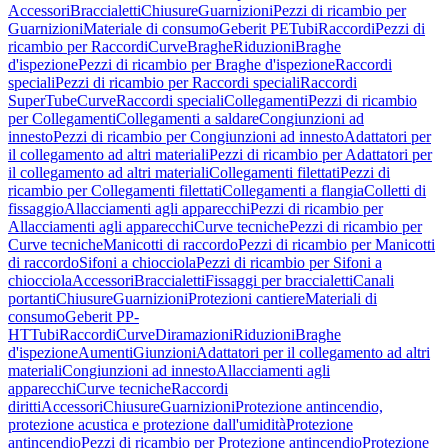
Accessori
Braccialetti
Chiusure
Guarnizioni
Pezzi di ricambio per
Guarnizioni
Materiale di consumo
Geberit PE
Tubi
Raccordi
Pezzi di
ricambio per Raccordi
Curve
Braghe
Riduzioni
Braghe
d'ispezione
Pezzi di ricambio per Braghe d'ispezione
Raccordi
speciali
Pezzi di ricambio per Raccordi speciali
Raccordi
SuperTube
Curve
Raccordi speciali
Collegamenti
Pezzi di ricambio
per Collegamenti
Collegamenti a saldare
Congiunzioni ad
innesto
Pezzi di ricambio per Congiunzioni ad innesto
Adattatori per
il collegamento ad altri materiali
Pezzi di ricambio per Adattatori per
il collegamento ad altri materiali
Collegamenti filettati
Pezzi di
ricambio per Collegamenti filettati
Collegamenti a flangia
Colletti di
fissaggio
Allacciamenti agli apparecchi
Pezzi di ricambio per
Allacciamenti agli apparecchi
Curve tecniche
Pezzi di ricambio per
Curve tecniche
Manicotti di raccordo
Pezzi di ricambio per Manicotti
di raccordo
Sifoni a chiocciola
Pezzi di ricambio per Sifoni a
chiocciola
Accessori
Braccialetti
Fissaggi per braccialetti
Canali
portanti
Chiusure
Guarnizioni
Protezioni cantiere
Materiali di
consumo
Geberit PP-
HT
Tubi
Raccordi
Curve
Diramazioni
Riduzioni
Braghe
d'ispezione
Aumenti
Giunzioni
Adattatori per il collegamento ad altri
materiali
Congiunzioni ad innesto
Allacciamenti agli
apparecchi
Curve tecniche
Raccordi
diritti
Accessori
Chiusure
Guarnizioni
Protezione antincendio,
protezione acustica e protezione dall'umidità
Protezione
antincendio
Pezzi di ricambio per Protezione antincendio
Protezione