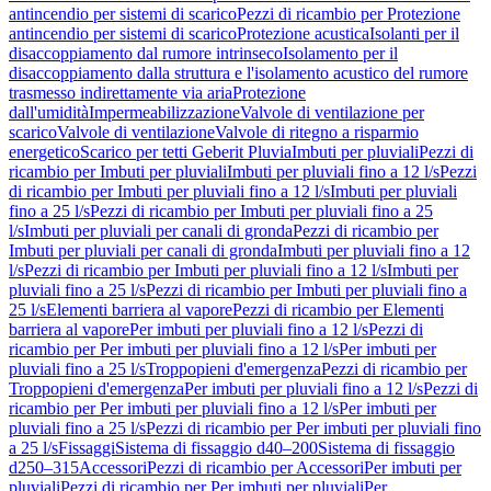
antincendio per sistemi di scarico
Pezzi di ricambio per Protezione
antincendio per sistemi di scarico
Protezione acustica
Isolanti per il
disaccoppiamento dal rumore intrinseco
Isolamento per il
disaccoppiamento dalla struttura e l'isolamento acustico del rumore
trasmesso indirettamente via aria
Protezione
dall'umidità
Impermeabilizzazione
Valvole di ventilazione per
scarico
Valvole di ventilazione
Valvole di ritegno a risparmio
energetico
Scarico per tetti Geberit Pluvia
Imbuti per pluviali
Pezzi di
ricambio per Imbuti per pluviali
Imbuti per pluviali fino a 12 l/s
Pezzi
di ricambio per Imbuti per pluviali fino a 12 l/s
Imbuti per pluviali
fino a 25 l/s
Pezzi di ricambio per Imbuti per pluviali fino a 25
l/s
Imbuti per pluviali per canali di gronda
Pezzi di ricambio per
Imbuti per pluviali per canali di gronda
Imbuti per pluviali fino a 12
l/s
Pezzi di ricambio per Imbuti per pluviali fino a 12 l/s
Imbuti per
pluviali fino a 25 l/s
Pezzi di ricambio per Imbuti per pluviali fino a
25 l/s
Elementi barriera al vapore
Pezzi di ricambio per Elementi
barriera al vapore
Per imbuti per pluviali fino a 12 l/s
Pezzi di
ricambio per Per imbuti per pluviali fino a 12 l/s
Per imbuti per
pluviali fino a 25 l/s
Troppopieni d'emergenza
Pezzi di ricambio per
Troppopieni d'emergenza
Per imbuti per pluviali fino a 12 l/s
Pezzi di
ricambio per Per imbuti per pluviali fino a 12 l/s
Per imbuti per
pluviali fino a 25 l/s
Pezzi di ricambio per Per imbuti per pluviali fino
a 25 l/s
Fissaggi
Sistema di fissaggio d40–200
Sistema di fissaggio
d250–315
Accessori
Pezzi di ricambio per Accessori
Per imbuti per
pluviali
Pezzi di ricambio per Per imbuti per pluviali
Per