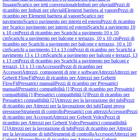
fissaggi
Scarico per tetti convenzionale
Imbuti per pluviali
Pezzi di
ricambio per Imbuti per pluviali
Elementi barriera al vapore
Pezzi di
ricambio per Elementi barriera al vapore
Scarico per
pavimento
Scarico pavimento per interni ed esterni
Pezzi di ricambio
per Scarico pavimento per interni ed esterni
Scarichi a pavimento 10
x 10 cm
Pezzi di ricambio per Scarichi a pavimento 10 x 10
cm
Scarichi a pavimento per balcone e terrazzo, 10 x 10 cm
Pezzi di
ricambio per Scarichi a pavimento per balcone e terrazzo, 10 x 10
cm
Scarichi a pavimento 13 x 13 cm
Pezzi di ricambio per Scarichi a
pavimento 13 x 13 cm
Scarichi a pavimento per balconi e terrazzi, 13
x 13 cm
Pezzi di ricambio per Scarichi a pavimento per balconi e
terrazzi, 13 x 13 cm
Accessori
Pezzi di ricambio per
Accessori
Attrezzi, componenti di rete e software
Attrezzi
Attrezzi per
Geberit FlowFit
Pezzi di ricambio per Attrezzi per Geberit
FlowFit
Pressatrici manuali
Pezzi di ricambio per Pressatrici
manuali
Pressatrici compatibilità [1]
Pezzi di ricambio per Pressatrici
compatibilità [1]
Pressatrici compatibilità [2]
Pezzi di ricambio per
Pressatrici compatibilità [2]
Attrezzi per la lavorazione dei tubi
Pezzi
di ricambio per Attrezzi per la lavorazione dei tubi
Tappi prova
pressione
Strumenti di controllo
Pressatrici con attrezzi
Accessori
Pezzi
di ricambio per Accessori
Attrezzi per Geberit Volex
Pezzi di
ricambio per Attrezzi per Geberit Volex
Pressatrici compatibilità
[2]
Attrezzi per la lavorazione di tubi
Pezzi di ricambio per Attrezzi
per la lavorazione di tubi
Strumenti di controllo
Accessori
Attrezzi per
Geberit Mapress
Pezzi di ricambio per Attrezzi per Geberit