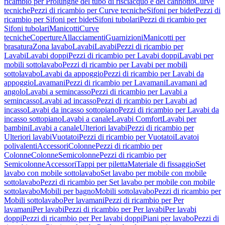
ricambio per Prolunghe del tubo di risciacquo e del cannotto
Curve
tecniche
Pezzi di ricambio per Curve tecniche
Sifoni per bidet
Pezzi di
ricambio per Sifoni per bidet
Sifoni tubolari
Pezzi di ricambio per
Sifoni tubolari
Manicotti
Curve
tecniche
Coperture
Allacciamenti
Guarnizioni
Manicotti per
brasatura
Zona lavabo
Lavabi
Lavabi
Pezzi di ricambio per
Lavabi
Lavabi doppi
Pezzi di ricambio per Lavabi doppi
Lavabi per
mobili sottolavabo
Pezzi di ricambio per Lavabi per mobili
sottolavabo
Lavabi da appoggio
Pezzi di ricambio per Lavabi da
appoggio
Lavamani
Pezzi di ricambio per Lavamani
Lavamani ad
angolo
Lavabi a semincasso
Pezzi di ricambio per Lavabi a
semincasso
Lavabi ad incasso
Pezzi di ricambio per Lavabi ad
incasso
Lavabi da incasso sottopiano
Pezzi di ricambio per Lavabi da
incasso sottopiano
Lavabi a canale
Lavabi Comfort
Lavabi per
bambini
Lavabi a canale
Ulteriori lavabi
Pezzi di ricambio per
Ulteriori lavabi
Vuotatoi
Pezzi di ricambio per Vuotatoi
Lavatoi
polivalenti
Accessori
Colonne
Pezzi di ricambio per
Colonne
Colonne
Semicolonne
Pezzi di ricambio per
Semicolonne
Accessori
Tappi per piletta
Materiale di fissaggio
Set
lavabo con mobile sottolavabo
Set lavabo per mobile con mobile
sottolavabo
Pezzi di ricambio per Set lavabo per mobile con mobile
sottolavabo
Mobili per bagno
Mobili sottolavabo
Pezzi di ricambio per
Mobili sottolavabo
Per lavamani
Pezzi di ricambio per Per
lavamani
Per lavabi
Pezzi di ricambio per Per lavabi
Per lavabi
doppi
Pezzi di ricambio per Per lavabi doppi
Piani per lavabo
Pezzi di