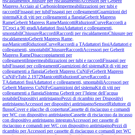
riscaldamento
Chiusure per riscaldamento
Accessori per Geberit
Mapress Acciaio al Carbonio
Impermeabilizzazioni per tubi e
raccordi
Fissaggi per tubi
Fissaggi per collegamenti
Guarnizioni del
sistema
Kit di viti per collegamenti a flangia
Geberit Mapress
Rame
Geberit Mapress Rame
Manicotti
Riduzioni
Curve
Raccordi a
T
Croci a 90 gradi
Adattatori fissi
Adattatori e collegamenti,
smontabili
Chiusure
Raccordi
Raccordi per riscaldamento
Chiusure per
riscaldamento
Geberit Mapress Rame,
gas
Manicotti
Riduzioni
Curve
Raccordi a T
Adattatori fissi
Adattatori e
collegamenti, smontabili
Chiusure
Raccordi
Accessori per Geberit
Mapress Rame
Disaccoppiamenti per
collegamenti
Impermeabilizzazioni per tubi e raccordi
Fissaggi per
tubi
Fissaggi per collegamenti
Guarnizioni del sistema
Kit di viti per
collegamenti a flangia
Geberit Mapress CuNiFe
Geberit Mapress
CuNiFe
Tubi 2.1972
Manicotti
Riduzioni
Curve
Raccordi a
T
Adattatori fissi
Adattatori e collegamenti, smontabili
Accessori per
Geberit Mapress CuNiFe
Guarnizioni del sistema
Kit di viti per
collegamenti a flangia
Sistema Geberit per l’Igiene dell’acqua
potabile
Dispositivi antiristagno
Pezzi di ricambio per Dispositivi
antiristagno
Accessori per dispositivi antiristagno
Sensori
Riduttore di
flusso
Cover e placche di copertura
Cassette di risciacquo e comandi
per WC con dispositivo antiristagno
Cassette di risciacquo da incasso
con dispositivo antiristagno integrato
Accessori per cassette di
risciacquo e comandi per WC con dispositivo antiristagno
Pezzi di
ricambio per Accessori per cassette di risciacquo e comandi per WC