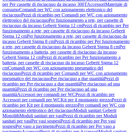
per Per cassette di risciacquo da incasso 300T
Accessori
Materiale di
consumo
Comandi per WC con azionamento elettronico del
risciacquo
Pezzi di ricambio per Comandi per WC con azionamento
elettronico del risciacquo
Per funzionamento a rete, per cassette di
risciacquo da incasso Geberit Sigma 12 cm
Pezzi di ricambio per Per
funzionamento a rete, per cassette di risciacquo da incasso Geberit
Sigma 12 cm
Per funzionamento a rete, per cassette di risciacquo da
incasso Geberit Sigma 8 cm
Pezzi di ricambio per Per funzionamento
a rete, per cassette di risciacquo da incasso Geberit Sigma 8 cm
Per
funzionamento a batteria, per cassette di risciacquo da incasso
Geberit Sigma 12 cm
Pezzi di ricambio per Per funzionamento a
batteria, per cassette di risciacquo da incasso Geberit Sigma 12
cm
Comandi per WC con azionamento pneumatico del
risciacquo
Pezzi di ricambio per Comandi per WC con azionamento
pneumatico del risciacquo
Per risciacquo a due quantità
Pezzi di
ricambio per Per risciacquo a due quantità
Per risciacquo ad una
quantità
Pezzi di ricambio per Per risciacquo ad una
quantità
Accessori per comandi per WC
Pezzi di ricambio per
Accessori per comandi per WC
Kit per il montaggio grezzo
Pezzi di
ricambio per Kit per il montaggio grezzo
Per comandi per WC con
azionamento elettronico del risciacquo
Moduli sanitari Geberit
Monolith
Moduli sanitari per vasi
Pezzi di ricambio per Moduli
sanitari per vasi
Per vasi sospesi
Pezzi di ricambio per Per vasi
sospesi
Per vaso a pavimento
Pezzi di ricambio per Per vaso a
pavimento
Accessori
Pezzi di ricambio per Accessori
Moduli sanitari