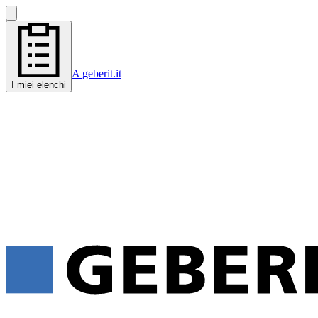
A geberit.it
I miei elenchi