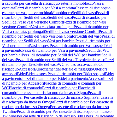
a cacciata per cassetta di risciacquo esterna monoblocco
Vasi a
cacciata
Pezzi di ricambio per Vasi a cacciata
Cassette di risciacquo
esterne per vasi, in vetrochina
Monoblocco
Sedili del vaso
Pezzi di
ricambio per Sedili del vaso
Sedili del vaso
Pezzi di ricambio per
Sedili del vaso
Vasi versione Comfort
Pezzi di ricambio per Vasi
versione Comfort
Vasi a cacciata, prolungati
Pezzi di ricambio per
Vasi a cacciata, prolungati
Sedili del vaso versione Comfort
Pezzi di
ricambio per Sedili del vaso versione Comfort
Sedili del vaso
Pezzi di
ricambio per Sedili del vaso
Vasi per bambini
Pezzi di ricambio per
Vasi per bambini
Vasi sospesi
Pezzi di ricambio per Vasi sospesi
Vasi
a pavimento
Pezzi di ricambio per Vasi a pavimento
Sedili del WC
per bambini
Pezzi di ricambio per Sedili del WC per bambini
Sedili
del vaso
Pezzi di ricambio per Sedili del vaso
Tavolette del vaso
Pezzi
di ricambio per Tavolette del vaso
WC ad uso accovacciato
Con
risciacquo
Accessori
Allacciamenti
Materiale di fissaggio
Ulteriori
accessori
Bidet
Bidet sospesi
Pezzi di ricambio per Bidet sospesi
Bidet
a pavimento
Pezzi di ricambio per Bidet a pavimento
Accessori
Pezzi
di ricambio per Accessori
Placche di comando e comandi per
WC
Placche di comando
Pezzi di ricambio per Placche di
comando
Per cassette di risciacquo da incasso Sigma
Pezzi di
ricambio per Per cassette di risciacquo da incasso Sigma
Per cassette
di risciacquo da incasso Omega
Pezzi di ricambio per Per cassette di
risciacquo da incasso Omega
Per cassette di risciacquo da incasso
Twinline
Pezzi di ricambio per Per cassette di risciacquo da incasso
Twinline
Per cassette di risciacquo da incasso 300T
Pezzi di ricambio