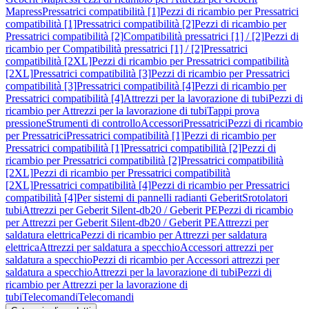
Mapress
Pressatrici compatibilità [1]
Pezzi di ricambio per Pressatrici
compatibilità [1]
Pressatrici compatibilità [2]
Pezzi di ricambio per
Pressatrici compatibilità [2]
Compatibilità pressatrici [1] / [2]
Pezzi di
ricambio per Compatibilità pressatrici [1] / [2]
Pressatrici
compatibilità [2XL]
Pezzi di ricambio per Pressatrici compatibilità
[2XL]
Pressatrici compatibilità [3]
Pezzi di ricambio per Pressatrici
compatibilità [3]
Pressatrici compatibilità [4]
Pezzi di ricambio per
Pressatrici compatibilità [4]
Attrezzi per la lavorazione di tubi
Pezzi di
ricambio per Attrezzi per la lavorazione di tubi
Tappi prova
pressione
Strumenti di controllo
Accessori
Pressatrici
Pezzi di ricambio
per Pressatrici
Pressatrici compatibilità [1]
Pezzi di ricambio per
Pressatrici compatibilità [1]
Pressatrici compatibilità [2]
Pezzi di
ricambio per Pressatrici compatibilità [2]
Pressatrici compatibilità
[2XL]
Pezzi di ricambio per Pressatrici compatibilità
[2XL]
Pressatrici compatibilità [4]
Pezzi di ricambio per Pressatrici
compatibilità [4]
Per sistemi di pannelli radianti Geberit
Srotolatori
tubi
Attrezzi per Geberit Silent-db20 / Geberit PE
Pezzi di ricambio
per Attrezzi per Geberit Silent-db20 / Geberit PE
Attrezzi per
saldatura elettrica
Pezzi di ricambio per Attrezzi per saldatura
elettrica
Attrezzi per saldatura a specchio
Accessori attrezzi per
saldatura a specchio
Pezzi di ricambio per Accessori attrezzi per
saldatura a specchio
Attrezzi per la lavorazione di tubi
Pezzi di
ricambio per Attrezzi per la lavorazione di
tubi
Telecomandi
Telecomandi