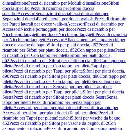
d'installazione
Pezzi di ricambio per Moduli d'installazione
Sifoni
doccia specifici
Pezzi di ricambio per Sifoni doccia
specifici
Accessori
Separazioni doccia
Pezzi di ricambio per
Separazioni doccia
Pareti laterali per docce walk-in
Pezzi di ricambio
per Pareti laterali per docce walk-in
Accessori
Pezzi di ricambio per
Accessori
Nicchie portaoggetti per docce
Pezzi di ricambio per
Nicchie portaoggetti per docce
Nicchie portaoggetti
Pezzi di ricambio
per Nicchie portaoggetti
Accessori
Allacciamenti agli apparecchi per
docce e vasche da bagno
Sifoni per piatti doccia, d52
Pezzi di
ricambio per Sifoni per piatti doccia, d52
Con tappo per piletta
Pezzi
di ricambio per Con tappo per piletta
Sifoni per piatti doccia,
d62
Pezzi di ricambio per Sifoni per piatti doccia, d62
Con tappo per
piletta
Pezzi di ricambio per Con tappo per piletta
Tappi per
piletta
Pezzi di ricambio per Tappi per piletta
Sifoni per piatti doccia,
d90
Pezzi di ricambio per Sifoni per piatti doccia, d90
Con tappo per
piletta
Pezzi di ricambio per Con tappo per piletta
Senza tappo per
piletta
Pezzi di ricambio per Senza tappo per piletta
Tappi per
piletta
Pezzi di ricambio per Tappi per piletta
Sifoni per piatti doccia
Sestra
Pezzi di ricambio per Sifoni per piatti doccia Sestra
Senza
tappo per piletta
Pezzi di ricambio per Senza tappo per
piletta
Accessori per sifoni per piatti doccia
Pezzi di ricambio per
Accessori per sifoni per piatti doccia
Tappi per piletta
Pezzi di
ricambio per Tappi per piletta
Scarichi
Sifoni per vasche da bagno,
d52
Pezzi di ricambio per Sifoni per vasche da bagno, d52
Con
azionamento a rotazione
Pezzi di ricambio per Con azionamento a