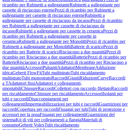
ricambio per Rubinetti a galleggiante
Rubinetti a galleggiante per
cassette di risciacquo esterne
Pezzi di ricambio per Rubinetti a
galleggiante per cassette di risciacquo esterne
Rubinetti a
galleggiante per cassette di risciacquo da incasso
Pezzi di ricambio
per Rubinetti a galleggiante per cassette di risciacquo da
incasso
Rubinetti a galleggiante per cassette in ceramica
Pezzi di
ricambio per Rubinetti a galleggiante per cassette in
ceramica
Rubinetti a galleggiante per Monolith
Pezzi di ricambio per
Rubinetti a galleggiante per Monolith
Batterie di scarico
Pezzi di
ricambio per Batterie di scarico
Risciacquo a due quantità
Pezzi di
ricambio per Risciacquo a due quantità
Batterie
Pezzi di ricambio per
Batterie
Risciacquo a due quantità
Pezzi di ricambio per Risciacquo a
due quantità
Accessori
Pulsanti
Adattatori
Membrane
Adduzione
idrica
Geberit FlowFit
Tubi multistrato
Tubi riscaldamento
multistrato
Tubi monostrato
Raccordi
Giunti
Riduzioni
Curve
Raccordi
a T
Adattatori fissi
Adattatori e collegamenti,
smontabili
Chiusure
Raccordi
Collettori con raccordo filettato
Raccordi
per riscaldamento
Chiusure per riscaldamento
Accessori
Isolanti per
tubi e raccordi
Disaccoppiamenti per
collegamenti
Impermeabilizzazioni per tubi e raccordi
Guarnizioni per
raccordi
Copertura per raccordi
Fissaggi per tubi
Tubi di protezione e
accessori per la posa
Fissaggi per collegamenti
Guarnizioni del
sistema
Kit di viti per collegamenti a flangia
Materiali di
consumo
Geberit Volex
Tubi riscaldamento