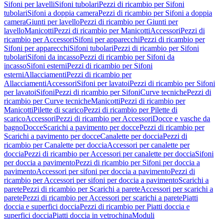
Sifoni per lavelli
Sifoni tubolari
Pezzi di ricambio per Sifoni
tubolari
Sifoni a doppia camera
Pezzi di ricambio per Sifoni a doppia
camera
Giunti per lavello
Pezzi di ricambio per Giunti per
lavello
Manicotti
Pezzi di ricambio per Manicotti
Accessori
Pezzi di
ricambio per Accessori
Sifoni per apparecchi
Pezzi di ricambio per
Sifoni per apparecchi
Sifoni tubolari
Pezzi di ricambio per Sifoni
tubolari
Sifoni da incasso
Pezzi di ricambio per Sifoni da
incasso
Sifoni esterni
Pezzi di ricambio per Sifoni
esterni
Allacciamenti
Pezzi di ricambio per
Allacciamenti
Accessori
Sifoni per lavatoi
Pezzi di ricambio per Sifoni
per lavatoi
Sifoni
Pezzi di ricambio per Sifoni
Curve tecniche
Pezzi di
ricambio per Curve tecniche
Manicotti
Pezzi di ricambio per
Manicotti
Pilette di scarico
Pezzi di ricambio per Pilette di
scarico
Accessori
Pezzi di ricambio per Accessori
Docce e vasche da
bagno
Docce
Scarichi a pavimento per docce
Pezzi di ricambio per
Scarichi a pavimento per docce
Canalette per doccia
Pezzi di
ricambio per Canalette per doccia
Accessori per canalette per
doccia
Pezzi di ricambio per Accessori per canalette per doccia
Sifoni
per doccia a pavimento
Pezzi di ricambio per Sifoni per doccia a
pavimento
Accessori per sifoni per doccia a pavimento
Pezzi di
ricambio per Accessori per sifoni per doccia a pavimento
Scarichi a
parete
Pezzi di ricambio per Scarichi a parete
Accessori per scarichi a
parete
Pezzi di ricambio per Accessori per scarichi a parete
Piatti
doccia e superfici doccia
Pezzi di ricambio per Piatti doccia e
superfici doccia
Piatti doccia in vetrochina
Moduli