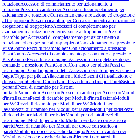
rotazione
Accessori di completamento per azionamento a
rotazione
Pezzi di ricambio per Accessori di completamento per
azionamento a rotazione
Con azionamento a rotazione ed erogazione
al troppopieno
Pezzi di ricambio per Con azionamento a rotazione ed
erogazione al troppopieno
Accessori di completamento per
azionamento a rotazione ed erogazione al troppopieno
Pezzi di
ricambio per Accessori di completamento per azionamento a
rotazione ed erogazione al troppopieno
Con azionamento a pressione
PushControl
Pezzi di ricambio per Con azionamento a pressione
PushControl
Accessori di completamento per comando a pressione
PushControl
Pezzi di ricambio per Accessori di completamento per
comando a pressione PushControl
Con tappo per piletta
Pezzi di
ricambio per Con tappo per piletta
Accessori per sifoni per vasche da
bagno
Tappi per piletta
Allacciamenti idrici
Sistemi di installazione e
di risciacquo
Geberit Duofix
Pareti
Pezzi di ricambio per Pareti
Sistemi
portanti
Pezzi di ricambio per Sistemi
portanti
Pannellature
Accessori
Pezzi di ricambio per Accessori
Moduli
d'installazione
Pezzi di ricambio per Moduli d'installazione
Moduli
per WC
Pezzi di ricambio per Moduli per WC
Moduli per
lavabi
Pezzi di ricambio per Moduli per lavabi
Moduli per bidet
Pezzi
di ricambio per Moduli per bidet
Moduli per orinatoi
Pezzi di
ricambio per Moduli per orinatoi
Moduli per docce con scarico a
parete
Pezzi di ricambio per Moduli per docce con scarico a
parete
Moduli per docce e vasche da bagno
Pezzi di ricambio per
Moduli per docce e vasche da bagno
Elementi per pareti di