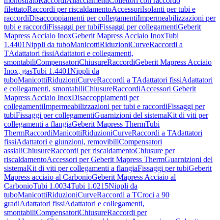
monostrato
Raccordi
Allacciamenti
Collettori con raccordo
filettato
Raccordi per riscaldamento
Accessori
Isolanti per tubi e
raccordi
Disaccoppiamenti per collegamenti
Impermeabilizzazioni per
tubi e raccordi
Fissaggi per tubi
Fissaggi per collegamenti
Geberit
Mapress Acciaio Inox
Geberit Mapress Acciaio Inox
Tubi
1.4401
Nippli da tubo
Manicotti
Riduzioni
Curve
Raccordi a
T
Adattatori fissi
Adattatori e collegamenti,
smontabili
Compensatori
Chiusure
Raccordi
Geberit Mapress Acciaio
Inox, gas
Tubi 1.4401
Nippli da
tubo
Manicotti
Riduzioni
Curve
Raccordi a T
Adattatori fissi
Adattatori
e collegamenti, smontabili
Chiusure
Raccordi
Accessori Geberit
Mapress Acciaio Inox
Disaccoppiamenti per
collegamenti
Impermeabilizzazioni per tubi e raccordi
Fissaggi per
tubi
Fissaggi per collegamenti
Guarnizioni del sistema
Kit di viti per
collegamenti a flangia
Geberit Mapress Therm
Tubi
Therm
Raccordi
Manicotti
Riduzioni
Curve
Raccordi a T
Adattatori
fissi
Adattatori e giunzioni, removibili
Compensatori
assiali
Chiusure
Raccordi per riscaldamento
Chiusure per
riscaldamento
Accessori per Geberit Mapress Therm
Guarnizioni del
sistema
Kit di viti per collegamenti a flangia
Fissaggi per tubi
Geberit
Mapress acciaio al Carbonio
Geberit Mapress Acciaio al
Carbonio
Tubi 1.0034
Tubi 1.0215
Nippli da
tubo
Manicotti
Riduzioni
Curve
Raccordi a T
Croci a 90
gradi
Adattatori fissi
Adattatori e collegamenti,
smontabili
Compensatori
Chiusure
Raccordi per