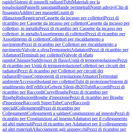
rapido
Sistemi di pannelli radianti
Tubi
Materiali per la
posa
Isolanti
Pannelli sagomati
Bande perimetrali
Nastri adesivi
Clip di
fissaggio
Additivi per massetti
Giunti di
dilatazione
Reggicurve
Cassette da incasso per collettori
Pezzi di
ricambio per Cassette da incasso per collettori
Cassette da incasso per
collettori, in metallo
Pezzi di ricambio per Cassette da incasso per
collettori, in metallo
Assortimento di collettori
Pezzi di ricambio per
Assortimento di collettori
Collettori per riscaldamento a
pavimento
Pezzi di ricambio per Collettori per riscaldamento a
pavimento
Valvole a sfera
Termometri
Adattatori
Pezzi di ricambio per
Adattatori
Terminali per collettori
Valvole di sfiato
rapido
Chiusure
Suddivisori di flusso
Unità di termoregolazione
Pezzi
di ricambio per Unità di termoregolazione
Collettori per circuiti dei
radiatori
Pezzi di ricambio per Collettori per circuiti dei
radiatori
Bypass
Componenti di regolazione
Attuatori
Termostati
ambiente
Accessori
Isolanti per collettori
Tubi di protezione
Sistemi di
smaltimento dell’edificio
Geberit Silent-db20
Tubi
Raccordi
Pezzi di
ricambio per Raccordi
Curve
Braghe
Pezzi di ricambio per
Braghe
Riduzioni
Braghe d'ispezione
Pezzi di ricambio per Braghe
d'ispezione
Raccordi SuperTube
Curve
Raccordi
speciali
Collegamenti
Pezzi di ricambio per
Collegamenti
Collegamenti a saldare
Congiunzioni ad innesto
Pezzi di
ricambio per Congiunzioni ad innesto
Adattatori per il collegamento
ad altri materiali
Pezzi di ricambio per Adattatori per il collegamento
ad altri materiali
Allacciamenti agli apparecchi
Pezzi di ricambio per