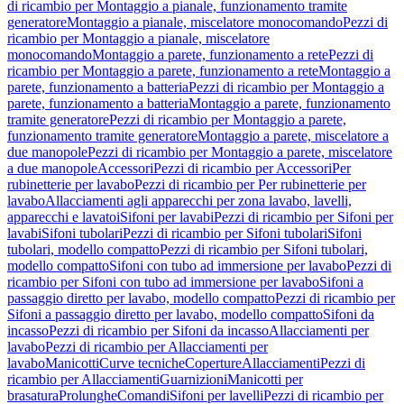
di ricambio per Montaggio a pianale, funzionamento tramite
generatore
Montaggio a pianale, miscelatore monocomando
Pezzi di
ricambio per Montaggio a pianale, miscelatore
monocomando
Montaggio a parete, funzionamento a rete
Pezzi di
ricambio per Montaggio a parete, funzionamento a rete
Montaggio a
parete, funzionamento a batteria
Pezzi di ricambio per Montaggio a
parete, funzionamento a batteria
Montaggio a parete, funzionamento
tramite generatore
Pezzi di ricambio per Montaggio a parete,
funzionamento tramite generatore
Montaggio a parete, miscelatore a
due manopole
Pezzi di ricambio per Montaggio a parete, miscelatore
a due manopole
Accessori
Pezzi di ricambio per Accessori
Per
rubinetterie per lavabo
Pezzi di ricambio per Per rubinetterie per
lavabo
Allacciamenti agli apparecchi per zona lavabo, lavelli,
apparecchi e lavatoi
Sifoni per lavabi
Pezzi di ricambio per Sifoni per
lavabi
Sifoni tubolari
Pezzi di ricambio per Sifoni tubolari
Sifoni
tubolari, modello compatto
Pezzi di ricambio per Sifoni tubolari,
modello compatto
Sifoni con tubo ad immersione per lavabo
Pezzi di
ricambio per Sifoni con tubo ad immersione per lavabo
Sifoni a
passaggio diretto per lavabo, modello compatto
Pezzi di ricambio per
Sifoni a passaggio diretto per lavabo, modello compatto
Sifoni da
incasso
Pezzi di ricambio per Sifoni da incasso
Allacciamenti per
lavabo
Pezzi di ricambio per Allacciamenti per
lavabo
Manicotti
Curve tecniche
Coperture
Allacciamenti
Pezzi di
ricambio per Allacciamenti
Guarnizioni
Manicotti per
brasatura
Prolunghe
Comandi
Sifoni per lavelli
Pezzi di ricambio per