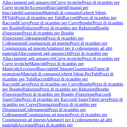
Allacciamenti agli apparecchi
Curve tecniche
Pezzi di ricambio per
Curve tecniche
Accessori
Braccialetti
Fissaggi per
braccialetti
Guarnizioni
Materiali di consumo
Geberit Silent-
PP
Tubi
Pezzi di ricambio per Tubi
Raccordi
Pezzi di ricambio per
Raccordi
Curve
Pezzi di ricambio per Curve
Braghe
Pezzi di ricambio
per Braghe
Riduzioni
Pezzi di ricambio per Riduzioni
Braghe
d'ispezione
Pezzi di ricambio per Braghe
d'ispezione
Collegamenti
Pezzi di ricambio per
Collegamenti
Congiunzioni ad innesto
Pezzi di ricambio per
Congiunzioni ad innesto
Adattatori per il collegamento ad altri
materiali
Allacciamenti agli apparecchi
Pezzi di ricambio per
Allacciamenti agli apparecchi
Curve tecniche
Pezzi di ricambio per
Curve tecniche
Manicotti
Pezzi di ricambio per
Manicotti
Accessori
Braccialetti
Chiusure
Guarnizioni
Tappi di
protezione
Materiali di consumo
Geberit Silent-Pro
Tubi
Pezzi di
ricambio per Tubi
Raccordi
Pezzi di ricambio per
Raccordi
Curve
Pezzi di ricambio per Curve
Braghe
Pezzi di ricambio
per Braghe
Riduzioni
Pezzi di ricambio per Riduzioni
Braghe
d'ispezione
Pezzi di ricambio per Braghe d'ispezione
Raccordi
SuperTube
Pezzi di ricambio per Raccordi SuperTube
Curve
Pezzi di
ricambio per Curve
Diramazioni
Pezzi di ricambio per
Diramazioni
Collegamenti
Pezzi di ricambio per
Collegamenti
Congiunzioni ad innesto
Pezzi di ricambio per
Congiunzioni ad innesto
Adattatori per il collegamento ad altri
materiali
Accessori
Pezzi di ricambio per