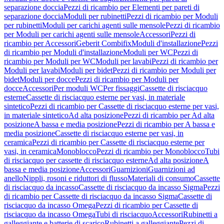
separazione doccia
Pezzi di ricambio per Elementi per pareti di
separazione doccia
Moduli per rubinetti
Pezzi di ricambio per Moduli
per rubinetti
Moduli per carichi agenti sulle mensole
Pezzi di ricambio
per Moduli per carichi agenti sulle mensole
Accessori
Pezzi di
ricambio per Accessori
Geberit Combifix
Moduli d'installazione
Pezzi
di ricambio per Moduli d'installazione
Moduli per WC
Pezzi di
ricambio per Moduli per WC
Moduli per lavabi
Pezzi di ricambio per
Moduli per lavabi
Moduli per bidet
Pezzi di ricambio per Moduli per
bidet
Moduli per docce
Pezzi di ricambio per Moduli per
docce
Accessori
Per moduli WC
Per fissaggi
Cassette di risciacquo
esterne
Cassette di risciacquo esterne per vasi, in materiale
sintetico
Pezzi di ricambio per Cassette di risciacquo esterne per vasi,
in materiale sintetico
Ad alta posizione
Pezzi di ricambio per Ad alta
posizione
A bassa e media posizione
Pezzi di ricambio per A bassa e
media posizione
Cassette di risciacquo esterne per vasi, in
ceramica
Pezzi di ricambio per Cassette di risciacquo esterne per
vasi, in ceramica
Monoblocco
Pezzi di ricambio per Monoblocco
Tubi
di risciacquo per cassette di risciacquo esterne
Ad alta posizione
A
bassa e media posizione
Accessori
Guarnizioni
Guarnizioni ad
anello
Nippli, rosoni e riduttori di flusso
Materiali di consumo
Cassette
di risciacquo da incasso
Cassette di risciacquo da incasso Sigma
Pezzi
di ricambio per Cassette di risciacquo da incasso Sigma
Cassette di
risciacquo da incasso Omega
Pezzi di ricambio per Cassette di
risciacquo da incasso Omega
Tubi di risciacquo
Accessori
Rubinetti a
galleggiante e batterie di scarico
Rubinetti a galleggiante
Pezzi di