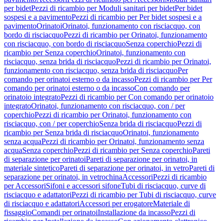
per bidet
Pezzi di ricambio per Moduli sanitari per bidet
Per bidet
sospesi e a pavimento
Pezzi di ricambio per Per bidet sospesi e a
pavimento
Orinatoi
Orinatoi, funzionamento con risciacquo, con
bordo di risciacquo
Pezzi di ricambio per Orinatoi, funzionamento
con risciacquo, con bordo di risciacquo
Senza coperchio
Pezzi di
ricambio per Senza coperchio
Orinatoi, funzionamento con
risciacquo, senza brida di risciacquo
Pezzi di ricambio per Orinatoi,
funzionamento con risciacquo, senza brida di risciacquo
Per
comando per orinatoi esterno o da incasso
Pezzi di ricambio per Per
comando per orinatoi esterno o da incasso
Con comando per
orinatoio integrato
Pezzi di ricambio per Con comando per orinatoio
integrato
Orinatoi, funzionamento con risciacquo, con / per
coperchio
Pezzi di ricambio per Orinatoi, funzionamento con
risciacquo, con / per coperchio
Senza brida di risciacquo
Pezzi di
ricambio per Senza brida di risciacquo
Orinatoi, funzionamento
senza acqua
Pezzi di ricambio per Orinatoi, funzionamento senza
acqua
Senza coperchio
Pezzi di ricambio per Senza coperchio
Pareti
di separazione per orinatoi
Pareti di separazione per orinatoi, in
materiale sintetico
Pareti di separazione per orinatoi, in vetro
Pareti di
separazione per orinatoi, in vetrochina
Accessori
Pezzi di ricambio
per Accessori
Sifoni e accessori sifone
Tubi di risciacquo, curve di
risciacquo e adattatori
Pezzi di ricambio per Tubi di risciacquo, curve
di risciacquo e adattatori
Accessori per erogatore
Materiale di
fissaggio
Comandi per orinatoi
Installazione da incasso
Pezzi di