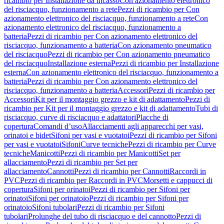
ricambio per Installazione da incasso
Con azionamento elettronico
del risciacquo, funzionamento a rete
Pezzi di ricambio per Con
azionamento elettronico del risciacquo, funzionamento a rete
Con
azionamento elettronico del risciacquo, funzionamento a
batteria
Pezzi di ricambio per Con azionamento elettronico del
risciacquo, funzionamento a batteria
Con azionamento pneumatico
del risciacquo
Pezzi di ricambio per Con azionamento pneumatico
del risciacquo
Installazione esterna
Pezzi di ricambio per Installazione
esterna
Con azionamento elettronico del risciacquo, funzionamento a
batteria
Pezzi di ricambio per Con azionamento elettronico del
risciacquo, funzionamento a batteria
Accessori
Pezzi di ricambio per
Accessori
Kit per il montaggio grezzo e kit di adattamento
Pezzi di
ricambio per Kit per il montaggio grezzo e kit di adattamento
Tubi di
risciacquo, curve di risciacquo e adattatori
Placche di
copertura
Comandi d’uso
Allacciamenti agli apparecchi per vasi,
orinatoi e bidet
Sifoni per vasi e vuotatoi
Pezzi di ricambio per Sifoni
per vasi e vuotatoi
Sifoni
Curve tecniche
Pezzi di ricambio per Curve
tecniche
Manicotti
Pezzi di ricambio per Manicotti
Set per
allacciamento
Pezzi di ricambio per Set per
allacciamento
Cannotti
Pezzi di ricambio per Cannotti
Raccordi in
PVC
Pezzi di ricambio per Raccordi in PVC
Morsetti e cappucci di
copertura
Sifoni per orinatoi
Pezzi di ricambio per Sifoni per
orinatoi
Sifoni per orinatoio
Pezzi di ricambio per Sifoni per
orinatoio
Sifoni tubolari
Pezzi di ricambio per Sifoni
tubolari
Prolunghe del tubo di risciacquo e del cannotto
Pezzi di