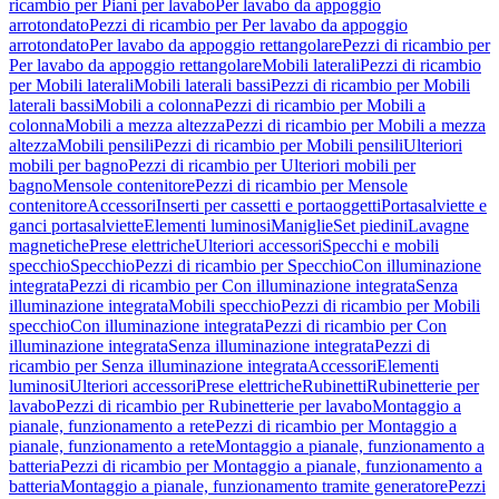
ricambio per Piani per lavabo
Per lavabo da appoggio
arrotondato
Pezzi di ricambio per Per lavabo da appoggio
arrotondato
Per lavabo da appoggio rettangolare
Pezzi di ricambio per
Per lavabo da appoggio rettangolare
Mobili laterali
Pezzi di ricambio
per Mobili laterali
Mobili laterali bassi
Pezzi di ricambio per Mobili
laterali bassi
Mobili a colonna
Pezzi di ricambio per Mobili a
colonna
Mobili a mezza altezza
Pezzi di ricambio per Mobili a mezza
altezza
Mobili pensili
Pezzi di ricambio per Mobili pensili
Ulteriori
mobili per bagno
Pezzi di ricambio per Ulteriori mobili per
bagno
Mensole contenitore
Pezzi di ricambio per Mensole
contenitore
Accessori
Inserti per cassetti e portaoggetti
Portasalviette e
ganci portasalviette
Elementi luminosi
Maniglie
Set piedini
Lavagne
magnetiche
Prese elettriche
Ulteriori accessori
Specchi e mobili
specchio
Specchio
Pezzi di ricambio per Specchio
Con illuminazione
integrata
Pezzi di ricambio per Con illuminazione integrata
Senza
illuminazione integrata
Mobili specchio
Pezzi di ricambio per Mobili
specchio
Con illuminazione integrata
Pezzi di ricambio per Con
illuminazione integrata
Senza illuminazione integrata
Pezzi di
ricambio per Senza illuminazione integrata
Accessori
Elementi
luminosi
Ulteriori accessori
Prese elettriche
Rubinetti
Rubinetterie per
lavabo
Pezzi di ricambio per Rubinetterie per lavabo
Montaggio a
pianale, funzionamento a rete
Pezzi di ricambio per Montaggio a
pianale, funzionamento a rete
Montaggio a pianale, funzionamento a
batteria
Pezzi di ricambio per Montaggio a pianale, funzionamento a
batteria
Montaggio a pianale, funzionamento tramite generatore
Pezzi