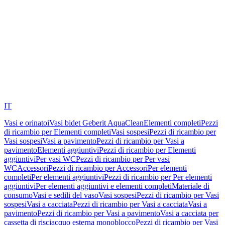
IT
Vasi e orinatoi
Vasi bidet Geberit AquaClean
Elementi completi
Pezzi
di ricambio per Elementi completi
Vasi sospesi
Pezzi di ricambio per
Vasi sospesi
Vasi a pavimento
Pezzi di ricambio per Vasi a
pavimento
Elementi aggiuntivi
Pezzi di ricambio per Elementi
aggiuntivi
Per vasi WC
Pezzi di ricambio per Per vasi
WC
Accessori
Pezzi di ricambio per Accessori
Per elementi
completi
Per elementi aggiuntivi
Pezzi di ricambio per Per elementi
aggiuntivi
Per elementi aggiuntivi e elementi completi
Materiale di
consumo
Vasi e sedili del vaso
Vasi sospesi
Pezzi di ricambio per Vasi
sospesi
Vasi a cacciata
Pezzi di ricambio per Vasi a cacciata
Vasi a
pavimento
Pezzi di ricambio per Vasi a pavimento
Vasi a cacciata per
cassetta di risciacquo esterna monoblocco
Pezzi di ricambio per Vasi