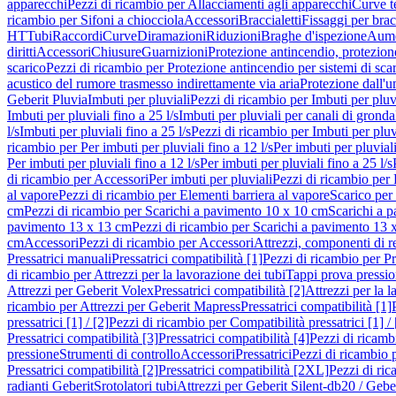
apparecchi
Pezzi di ricambio per Allacciamenti agli apparecchi
Curve t
ricambio per Sifoni a chiocciola
Accessori
Braccialetti
Fissaggi per bracc
HT
Tubi
Raccordi
Curve
Diramazioni
Riduzioni
Braghe d'ispezione
Aume
diritti
Accessori
Chiusure
Guarnizioni
Protezione antincendio, protezione
scarico
Pezzi di ricambio per Protezione antincendio per sistemi di sca
acustico del rumore trasmesso indirettamente via aria
Protezione dall'u
Geberit Pluvia
Imbuti per pluviali
Pezzi di ricambio per Imbuti per pluv
Imbuti per pluviali fino a 25 l/s
Imbuti per pluviali per canali di gronda
l/s
Imbuti per pluviali fino a 25 l/s
Pezzi di ricambio per Imbuti per pluvi
ricambio per Per imbuti per pluviali fino a 12 l/s
Per imbuti per pluviali
Per imbuti per pluviali fino a 12 l/s
Per imbuti per pluviali fino a 25 l/s
di ricambio per Accessori
Per imbuti per pluviali
Pezzi di ricambio per 
al vapore
Pezzi di ricambio per Elementi barriera al vapore
Scarico per
cm
Pezzi di ricambio per Scarichi a pavimento 10 x 10 cm
Scarichi a 
pavimento 13 x 13 cm
Pezzi di ricambio per Scarichi a pavimento 13 
cm
Accessori
Pezzi di ricambio per Accessori
Attrezzi, componenti di r
Pressatrici manuali
Pressatrici compatibilità [1]
Pezzi di ricambio per Pre
di ricambio per Attrezzi per la lavorazione dei tubi
Tappi prova pressi
Attrezzi per Geberit Volex
Pressatrici compatibilità [2]
Attrezzi per la l
ricambio per Attrezzi per Geberit Mapress
Pressatrici compatibilità [1]
pressatrici [1] / [2]
Pezzi di ricambio per Compatibilità pressatrici [1] / 
Pressatrici compatibilità [3]
Pressatrici compatibilità [4]
Pezzi di ricambi
pressione
Strumenti di controllo
Accessori
Pressatrici
Pezzi di ricambio p
Pressatrici compatibilità [2]
Pressatrici compatibilità [2XL]
Pezzi di ric
radianti Geberit
Srotolatori tubi
Attrezzi per Geberit Silent-db20 / Gebe