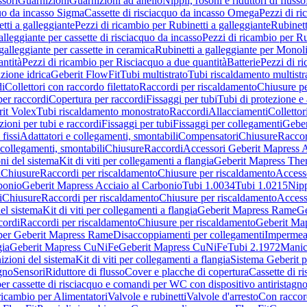
sori
Guarnizioni
Guarnizioni ad anello
Nippli, rosoni e riduttori di flusso
quo da incasso Sigma
Cassette di risciacquo da incasso Omega
Pezzi di r
tti a galleggiante
Pezzi di ricambio per Rubinetti a galleggiante
Rubinett
alleggiante per cassette di risciacquo da incasso
Pezzi di ricambio per Ru
galleggiante per cassette in ceramica
Rubinetti a galleggiante per Monol
ntità
Pezzi di ricambio per Risciacquo a due quantità
Batterie
Pezzi di r
ione idrica
Geberit FlowFit
Tubi multistrato
Tubi riscaldamento multistr
i
Collettori con raccordo filettato
Raccordi per riscaldamento
Chiusure pe
per raccordi
Copertura per raccordi
Fissaggi per tubi
Tubi di protezione e 
it Volex
Tubi riscaldamento monostrato
Raccordi
Allacciamenti
Collettor
ioni per tubi e raccordi
Fissaggi per tubi
Fissaggi per collegamenti
Geber
 fissi
Adattatori e collegamenti, smontabili
Compensatori
Chiusure
Raccor
 collegamenti, smontabili
Chiusure
Raccordi
Accessori Geberit Mapress 
ni del sistema
Kit di viti per collegamenti a flangia
Geberit Mapress The
i
Chiusure
Raccordi per riscaldamento
Chiusure per riscaldamento
Access
bonio
Geberit Mapress Acciaio al Carbonio
Tubi 1.0034
Tubi 1.0215
Nipp
i
Chiusure
Raccordi per riscaldamento
Chiusure per riscaldamento
Access
el sistema
Kit di viti per collegamenti a flangia
Geberit Mapress Rame
Ge
cordi
Raccordi per riscaldamento
Chiusure per riscaldamento
Geberit Ma
per Geberit Mapress Rame
Disaccoppiamenti per collegamenti
Impermeab
gia
Geberit Mapress CuNiFe
Geberit Mapress CuNiFe
Tubi 2.1972
Manic
izioni del sistema
Kit di viti per collegamenti a flangia
Sistema Geberit p
agno
Sensori
Riduttore di flusso
Cover e placche di copertura
Cassette di r
er cassette di risciacquo e comandi per WC con dispositivo antiristagn
ricambio per Alimentatori
Valvole e rubinetti
Valvole d'arresto
Con raccor