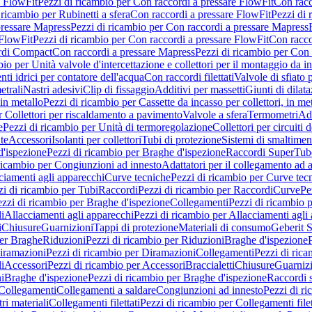
e FlowFit
Pezzi di ricambio per Con raccordi a pressare FlowFit
Con racc
 ricambio per Rubinetti a sfera
Con raccordi a pressare FlowFit
Pezzi di 
pressare Mapress
Pezzi di ricambio per Con raccordi a pressare Mapress
 FlowFit
Pezzi di ricambio per Con raccordi a pressare FlowFit
Con racco
ordi Compact
Con raccordi a pressare Mapress
Pezzi di ricambio per Con 
io per Unità valvole d'intercettazione e collettori per il montaggio da i
ti idrici per contatore dell'acqua
Con raccordi filettati
Valvole di sfiato 
etrali
Nastri adesivi
Clip di fissaggio
Additivi per massetti
Giunti di dilat
 in metallo
Pezzi di ricambio per Cassette da incasso per collettori, in me
r Collettori per riscaldamento a pavimento
Valvole a sfera
Termometri
Ada
e
Pezzi di ricambio per Unità di termoregolazione
Collettori per circuiti d
te
Accessori
Isolanti per collettori
Tubi di protezione
Sistemi di smaltiment
d'ispezione
Pezzi di ricambio per Braghe d'ispezione
Raccordi SuperTub
ricambio per Congiunzioni ad innesto
Adattatori per il collegamento ad al
ciamenti agli apparecchi
Curve tecniche
Pezzi di ricambio per Curve tec
zi di ricambio per Tubi
Raccordi
Pezzi di ricambio per Raccordi
Curve
Pe
zzi di ricambio per Braghe d'ispezione
Collegamenti
Pezzi di ricambio 
li
Allacciamenti agli apparecchi
Pezzi di ricambio per Allacciamenti agli
i
Chiusure
Guarnizioni
Tappi di protezione
Materiali di consumo
Geberit S
per Braghe
Riduzioni
Pezzi di ricambio per Riduzioni
Braghe d'ispezione
iramazioni
Pezzi di ricambio per Diramazioni
Collegamenti
Pezzi di ric
li
Accessori
Pezzi di ricambio per Accessori
Braccialetti
Chiusure
Guarniz
i
Braghe d'ispezione
Pezzi di ricambio per Braghe d'ispezione
Raccordi s
 Collegamenti
Collegamenti a saldare
Congiunzioni ad innesto
Pezzi di r
ri materiali
Collegamenti filettati
Pezzi di ricambio per Collegamenti filet