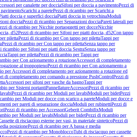
cessori per canalette per doccia
Sifoni per doccia a pavimento
Pezzi di
a pavimento
Scarichi a parete
Pezzi di ricambio per Scarichi a
iatti doccia e superfici doccia
Piatti doccia in vetrochina
Moduli
zioni doccia
Pezzi di ricambio per Separazioni doccia
Pareti laterali per
ezzi di ricambio per Nicchie portaoggetti per docce
Nicchie
occia, d52
Pezzi di ricambio per Sifoni per piatti doccia, d52
Con tappo
er piletta
Pezzi di ricambio per Con tappo per piletta
Tappi per
a
Pezzi di ricambio per Con tappo per piletta
Senza tappo per
i ricambio per Sifoni per piatti doccia Sestra
Senza tappo per
ccia
Tappi per piletta
Pezzi di ricambio per Tappi per
icambio per Con azionamento a rotazione
Accessori di completamento
rogazione al troppopieno
Pezzi di ricambio per Con azionamento a
bio per Accessori di completamento per azionamento a rotazione ed
ri di completamento per comando a pressione PushControl
Pezzi di
tta
Accessori per sifoni per vasche da bagno
Tappi per
mbio per Sistemi portanti
Pannellature
Accessori
Pezzi di ricambio per
lavabi
Pezzi di ricambio per Moduli per lavabi
Moduli per bidet
Pezzi
icambio per Moduli per docce con scarico a parete
Moduli per docce e
menti per pareti di separazione doccia
Moduli per rubinetti
Pezzi di
ori
Pezzi di ricambio per Accessori
Geberit Combifix
Moduli
cambio per Moduli per lavabi
Moduli per bidet
Pezzi di ricambio per
assette di risciacquo esterne per vasi, in materiale sintetico
Pezzi di
edia posizione
Pezzi di ricambio per A bassa e media
cco
Pezzi di ricambio per Monoblocco
Tubi di risciacquo per cassette