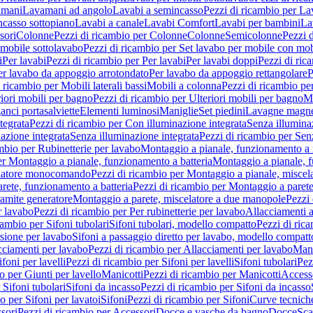
amani
Lavamani ad angolo
Lavabi a semincasso
Pezzi di ricambio per La
ncasso sottopiano
Lavabi a canale
Lavabi Comfort
Lavabi per bambini
La
sori
Colonne
Pezzi di ricambio per Colonne
Colonne
Semicolonne
Pezzi 
 mobile sottolavabo
Pezzi di ricambio per Set lavabo per mobile con mob
i
Per lavabi
Pezzi di ricambio per Per lavabi
Per lavabi doppi
Pezzi di ric
er lavabo da appoggio arrotondato
Per lavabo da appoggio rettangolare
P
 ricambio per Mobili laterali bassi
Mobili a colonna
Pezzi di ricambio pe
riori mobili per bagno
Pezzi di ricambio per Ulteriori mobili per bagno
Me
ganci portasalviette
Elementi luminosi
Maniglie
Set piedini
Lavagne magne
tegrata
Pezzi di ricambio per Con illuminazione integrata
Senza illumina
azione integrata
Senza illuminazione integrata
Pezzi di ricambio per Sen
mbio per Rubinetterie per lavabo
Montaggio a pianale, funzionamento a 
er Montaggio a pianale, funzionamento a batteria
Montaggio a pianale, 
elatore monocomando
Pezzi di ricambio per Montaggio a pianale, misc
rete, funzionamento a batteria
Pezzi di ricambio per Montaggio a parete
ramite generatore
Montaggio a parete, miscelatore a due manopole
Pezzi 
r lavabo
Pezzi di ricambio per Per rubinetterie per lavabo
Allacciamenti a
cambio per Sifoni tubolari
Sifoni tubolari, modello compatto
Pezzi di ric
sione per lavabo
Sifoni a passaggio diretto per lavabo, modello compatt
cciamenti per lavabo
Pezzi di ricambio per Allacciamenti per lavabo
Mani
ifoni per lavelli
Pezzi di ricambio per Sifoni per lavelli
Sifoni tubolari
Pez
o per Giunti per lavello
Manicotti
Pezzi di ricambio per Manicotti
Access
 Sifoni tubolari
Sifoni da incasso
Pezzi di ricambio per Sifoni da incasso
o per Sifoni per lavatoi
Sifoni
Pezzi di ricambio per Sifoni
Curve tecnich
sori
Pezzi di ricambio per Accessori
Docce e vasche da bagno
Docce
Sca