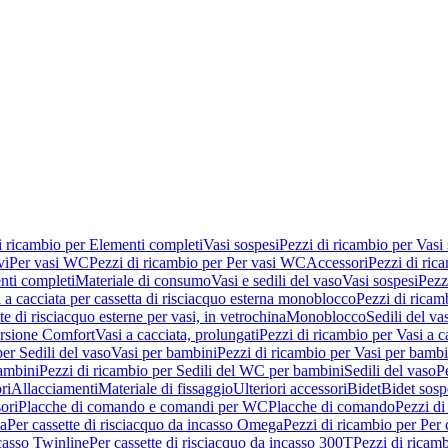
i ricambio per Elementi completi
Vasi sospesi
Pezzi di ricambio per Vasi
vi
Per vasi WC
Pezzi di ricambio per Per vasi WC
Accessori
Pezzi di ric
nti completi
Materiale di consumo
Vasi e sedili del vaso
Vasi sospesi
Pezz
 a cacciata per cassetta di risciacquo esterna monoblocco
Pezzi di ricamb
te di risciacquo esterne per vasi, in vetrochina
Monoblocco
Sedili del va
ersione Comfort
Vasi a cacciata, prolungati
Pezzi di ricambio per Vasi a c
er Sedili del vaso
Vasi per bambini
Pezzi di ricambio per Vasi per bambi
ambini
Pezzi di ricambio per Sedili del WC per bambini
Sedili del vaso
P
ri
Allacciamenti
Materiale di fissaggio
Ulteriori accessori
Bidet
Bidet sosp
ori
Placche di comando e comandi per WC
Placche di comando
Pezzi di
ma
Per cassette di risciacquo da incasso Omega
Pezzi di ricambio per Per
ncasso Twinline
Per cassette di risciacquo da incasso 300T
Pezzi di ricamb