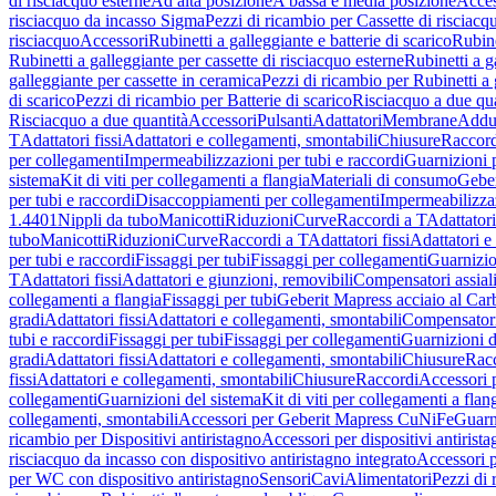
di risciacquo esterne
Ad alta posizione
A bassa e media posizione
Acces
risciacquo da incasso Sigma
Pezzi di ricambio per Cassette di risciac
risciacquo
Accessori
Rubinetti a galleggiante e batterie di scarico
Rubine
Rubinetti a galleggiante per cassette di risciacquo esterne
Rubinetti a g
galleggiante per cassette in ceramica
Pezzi di ricambio per Rubinetti a 
di scarico
Pezzi di ricambio per Batterie di scarico
Risciacquo a due qua
Risciacquo a due quantità
Accessori
Pulsanti
Adattatori
Membrane
Adduz
T
Adattatori fissi
Adattatori e collegamenti, smontabili
Chiusure
Raccord
per collegamenti
Impermeabilizzazioni per tubi e raccordi
Guarnizioni 
sistema
Kit di viti per collegamenti a flangia
Materiali di consumo
Geber
per tubi e raccordi
Disaccoppiamenti per collegamenti
Impermeabilizzaz
1.4401
Nippli da tubo
Manicotti
Riduzioni
Curve
Raccordi a T
Adattatori
tubo
Manicotti
Riduzioni
Curve
Raccordi a T
Adattatori fissi
Adattatori e
per tubi e raccordi
Fissaggi per tubi
Fissaggi per collegamenti
Guarnizio
T
Adattatori fissi
Adattatori e giunzioni, removibili
Compensatori assial
collegamenti a flangia
Fissaggi per tubi
Geberit Mapress acciaio al Car
gradi
Adattatori fissi
Adattatori e collegamenti, smontabili
Compensator
tubi e raccordi
Fissaggi per tubi
Fissaggi per collegamenti
Guarnizioni d
gradi
Adattatori fissi
Adattatori e collegamenti, smontabili
Chiusure
Rac
fissi
Adattatori e collegamenti, smontabili
Chiusure
Raccordi
Accessori 
collegamenti
Guarnizioni del sistema
Kit di viti per collegamenti a flan
collegamenti, smontabili
Accessori per Geberit Mapress CuNiFe
Guarn
ricambio per Dispositivi antiristagno
Accessori per dispositivi antirist
risciacquo da incasso con dispositivo antiristagno integrato
Accessori p
per WC con dispositivo antiristagno
Sensori
Cavi
Alimentatori
Pezzi di 