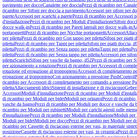
pavimento per docce
Canalette per doccia
Pezzi di ricambio per Canale
ricambio per Sifoni per doccia a pavimento
Accessori per sifoni per d
parete
Accessori per scarichi a parete
Pezzi di ricambio per Accessori pe
d'installazione
Pezzi di ricambio per Moduli d'installazione
Sifoni docci
docce walk-in
Pezzi di ricambio per Pareti laterali per docce walk-in
Ac
portaoggetti
Pezzi di ricambio per Nicchie portaoggetti
Accessori
Allac
per piletta
Pezzi di ricambio per Con tappo per piletta
Sifoni per piatti 
piletta
Pezzi di ricambio per Tappi per piletta
Sifoni per piatti doccia, d
piletta
Pezzi di ricambio per Senza tappo per piletta
Tappi per piletta
Pez
piletta
Pezzi di ricambio per Senza tappo per piletta
Accessori per sifoni
piletta
Scarichi
Sifoni per vasche da bagno, d52
Pezzi di ricambio per S
per azionamento a rotazione
Pezzi di ricambio per Accessori di compl
rotazione ed erogazione al troppopieno
Accessori di completamento pe
erogazione al troppopieno
Con azionamento a pressione PushControl
P
ricambio per Accessori di completamento per comando a pressione P
piletta
Allacciamenti idrici
Sistemi di installazione e di risciacquo
Geber
Accessori
Moduli d'installazione
Pezzi di ricambio per Moduli d'install
di ricambio per Moduli per bidet
Moduli per orinatoi
Pezzi di ricambio 
vasche da bagno
Pezzi di ricambio per Moduli per docce e vasche da
ricambio per Moduli per rubinetti
Moduli per carichi agenti sulle mens
d'installazione
Pezzi di ricambio per Moduli d'installazione
Moduli pe
Moduli per bidet
Moduli per docce
Pezzi di ricambio per Moduli per d
ricambio per Cassette di risciacquo esterne per vasi, in materiale sintet
posizione
Cassette di risciacquo esterne per vasi, in ceramica
Pezzi di r