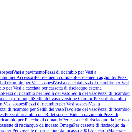
 sospesi
Vasi a pavimento
Pezzi di ricambio per Vasi a
ambio per Accessori
Per elementi completi
Per elementi aggiuntivi
Pezzi
i di ricambio per Vasi sospesi
Vasi a cacciata
Pezzi di ricambio per Vasi
io per Vasi a cacciata per cassetta di risciacquo esterna
so
Pezzi di ricambio per Sedili del vaso
Sedili del vaso
Pezzi di ricambio
acciata, prolungati
Sedili del vaso versione Comfort
Pezzi di ricambio
ni
Vasi sospesi
Pezzi di ricambio per Vasi sospesi
Vasi a
ezzi di ricambio per Sedili del vaso
Tavolette del vaso
Pezzi di ricambio
esi
Pezzi di ricambio per Bidet sospesi
Bidet a pavimento
Pezzi di
 ricambio per Placche di comando
Per cassette di risciacquo da incasso
 cassette di risciacquo da incasso Omega
Per cassette di risciacquo da
io per Per cassette di risciacquo da incasso 300T
Accessori
Materiale