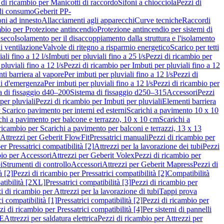
 di ricambio per Manicotti di raccordo
Sifoni a chiocciola
Pezzi di
 di consumo
Geberit PP-
ni ad innesto
Allacciamenti agli apparecchi
Curve tecniche
Raccordi
mbio per Protezione antincendio
Protezione antincendio per sistemi di
nseco
Isolamento per il disaccoppiamento dalla struttura e l'isolamento
i ventilazione
Valvole di ritegno a risparmio energetico
Scarico per tetti
ali fino a 12 l/s
Imbuti per pluviali fino a 25 l/s
Pezzi di ricambio per
pluviali fino a 12 l/s
Pezzi di ricambio per Imbuti per pluviali fino a 12
ti barriera al vapore
Per imbuti per pluviali fino a 12 l/s
Pezzi di
ni d'emergenza
Per imbuti per pluviali fino a 12 l/s
Pezzi di ricambio per
a di fissaggio d40–200
Sistema di fissaggio d250–315
Accessori
Pezzi
per pluviali
Pezzi di ricambio per Imbuti per pluviali
Elementi barriera
 Scarico pavimento per interni ed esterni
Scarichi a pavimento 10 x 10
chi a pavimento per balcone e terrazzo, 10 x 10 cm
Scarichi a
ricambio per Scarichi a pavimento per balconi e terrazzi, 13 x 13
 Attrezzi per Geberit FlowFit
Pressatrici manuali
Pezzi di ricambio per
er Pressatrici compatibilità [2]
Attrezzi per la lavorazione dei tubi
Pezzi
bio per Accessori
Attrezzi per Geberit Volex
Pezzi di ricambio per
i
Strumenti di controllo
Accessori
Attrezzi per Geberit Mapress
Pezzi di
à [2]
Pezzi di ricambio per Pressatrici compatibilità [2]
Compatibilità
atibilità [2XL]
Pressatrici compatibilità [3]
Pezzi di ricambio per
i di ricambio per Attrezzi per la lavorazione di tubi
Tappi prova
i compatibilità [1]
Pressatrici compatibilità [2]
Pezzi di ricambio per
zi di ricambio per Pressatrici compatibilità [4]
Per sistemi di pannelli
PE
Attrezzi per saldatura elettrica
Pezzi di ricambio per Attrezzi per