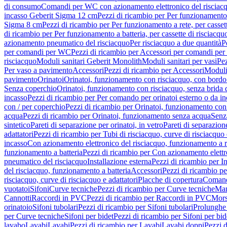
di consumo
Comandi per WC con azionamento elettronico del risciac
incasso Geberit Sigma 12 cm
Pezzi di ricambio per Per funzionamento 
Sigma 8 cm
Pezzi di ricambio per Per funzionamento a rete, per casse
di ricambio per Per funzionamento a batteria, per cassette di risciac
azionamento pneumatico del risciacquo
Per risciacquo a due quantità
P
per comandi per WC
Pezzi di ricambio per Accessori per comandi pe
risciacquo
Moduli sanitari Geberit Monolith
Moduli sanitari per vasi
Pez
Per vaso a pavimento
Accessori
Pezzi di ricambio per Accessori
Moduli 
pavimento
Orinatoi
Orinatoi, funzionamento con risciacquo, con bordo 
Senza coperchio
Orinatoi, funzionamento con risciacquo, senza brida d
incasso
Pezzi di ricambio per Per comando per orinatoi esterno o da i
con / per coperchio
Pezzi di ricambio per Orinatoi, funzionamento con 
acqua
Pezzi di ricambio per Orinatoi, funzionamento senza acqua
Senz
sintetico
Pareti di separazione per orinatoi, in vetro
Pareti di separazion
adattatori
Pezzi di ricambio per Tubi di risciacquo, curve di risciacquo 
incasso
Con azionamento elettronico del risciacquo, funzionamento a r
funzionamento a batteria
Pezzi di ricambio per Con azionamento elettr
pneumatico del risciacquo
Installazione esterna
Pezzi di ricambio per In
del risciacquo, funzionamento a batteria
Accessori
Pezzi di ricambio pe
risciacquo, curve di risciacquo e adattatori
Placche di copertura
Comand
vuotatoi
Sifoni
Curve tecniche
Pezzi di ricambio per Curve tecniche
Man
Cannotti
Raccordi in PVC
Pezzi di ricambio per Raccordi in PVC
Mors
orinatoio
Sifoni tubolari
Pezzi di ricambio per Sifoni tubolari
Prolunghe 
per Curve tecniche
Sifoni per bidet
Pezzi di ricambio per Sifoni per bid
lavabo
Lavabi
Lavabi
Pezzi di ricambio per Lavabi
Lavabi doppi
Pezzi 