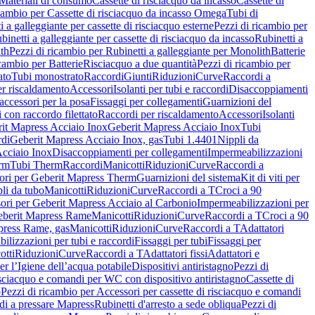
Materiali di consumo
Cassette di risciacquo da incasso
Cassette di
icambio per Cassette di risciacquo da incasso Omega
Tubi di
i a galleggiante per cassette di risciacquo esterne
Pezzi di ricambio per
binetti a galleggiante per cassette di risciacquo da incasso
Rubinetti a
ith
Pezzi di ricambio per Rubinetti a galleggiante per Monolith
Batterie
icambio per Batterie
Risciacquo a due quantità
Pezzi di ricambio per
ato
Tubi monostrato
Raccordi
Giunti
Riduzioni
Curve
Raccordi a
r riscaldamento
Accessori
Isolanti per tubi e raccordi
Disaccoppiamenti
accessori per la posa
Fissaggi per collegamenti
Guarnizioni del
i con raccordo filettato
Raccordi per riscaldamento
Accessori
Isolanti
it Mapress Acciaio Inox
Geberit Mapress Acciaio Inox
Tubi
di
Geberit Mapress Acciaio Inox, gas
Tubi 1.4401
Nippli da
Acciaio Inox
Disaccoppiamenti per collegamenti
Impermeabilizzazioni
rm
Tubi Therm
Raccordi
Manicotti
Riduzioni
Curve
Raccordi a
ori per Geberit Mapress Therm
Guarnizioni del sistema
Kit di viti per
li da tubo
Manicotti
Riduzioni
Curve
Raccordi a T
Croci a 90
ori per Geberit Mapress Acciaio al Carbonio
Impermeabilizzazioni per
berit Mapress Rame
Manicotti
Riduzioni
Curve
Raccordi a T
Croci a 90
press Rame, gas
Manicotti
Riduzioni
Curve
Raccordi a T
Adattatori
ilizzazioni per tubi e raccordi
Fissaggi per tubi
Fissaggi per
otti
Riduzioni
Curve
Raccordi a T
Adattatori fissi
Adattatori e
er l’Igiene dell’acqua potabile
Dispositivi antiristagno
Pezzi di
isciacquo e comandi per WC con dispositivo antiristagno
Cassette di
o
Pezzi di ricambio per Accessori per cassette di risciacquo e comandi
di a pressare Mapress
Rubinetti d'arresto a sede obliqua
Pezzi di