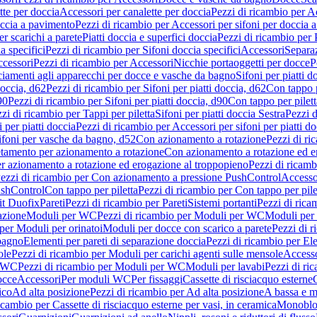
tte per doccia
Accessori per canalette per doccia
Pezzi di ricambio per Ac
occia a pavimento
Pezzi di ricambio per Accessori per sifoni per doccia 
r scarichi a parete
Piatti doccia e superfici doccia
Pezzi di ricambio per P
a specifici
Pezzi di ricambio per Sifoni doccia specifici
Accessori
Separa
cessori
Pezzi di ricambio per Accessori
Nicchie portaoggetti per docce
P
ciamenti agli apparecchi per docce e vasche da bagno
Sifoni per piatti d
doccia, d62
Pezzi di ricambio per Sifoni per piatti doccia, d62
Con tappo p
90
Pezzi di ricambio per Sifoni per piatti doccia, d90
Con tappo per pilett
zi di ricambio per Tappi per piletta
Sifoni per piatti doccia Sestra
Pezzi d
 per piatti doccia
Pezzi di ricambio per Accessori per sifoni per piatti do
ifoni per vasche da bagno, d52
Con azionamento a rotazione
Pezzi di r
etamento per azionamento a rotazione
Con azionamento a rotazione ed e
r azionamento a rotazione ed erogazione al troppopieno
Pezzi di ricam
ezzi di ricambio per Con azionamento a pressione PushControl
Accesso
ushControl
Con tappo per piletta
Pezzi di ricambio per Con tappo per pile
it Duofix
Pareti
Pezzi di ricambio per Pareti
Sistemi portanti
Pezzi di rica
azione
Moduli per WC
Pezzi di ricambio per Moduli per WC
Moduli per 
per Moduli per orinatoi
Moduli per docce con scarico a parete
Pezzi di r
 bagno
Elementi per pareti di separazione doccia
Pezzi di ricambio per Ele
ole
Pezzi di ricambio per Moduli per carichi agenti sulle mensole
Access
r WC
Pezzi di ricambio per Moduli per WC
Moduli per lavabi
Pezzi di ri
occe
Accessori
Per moduli WC
Per fissaggi
Cassette di risciacquo esterne
C
ico
Ad alta posizione
Pezzi di ricambio per Ad alta posizione
A bassa e m
icambio per Cassette di risciacquo esterne per vasi, in ceramica
Monoblo