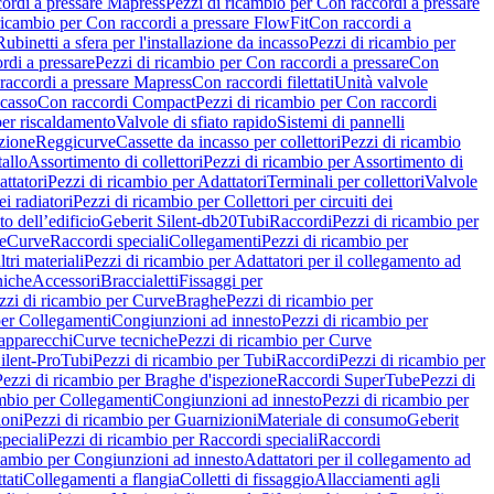
ordi a pressare Mapress
Pezzi di ricambio per Con raccordi a pressare
ricambio per Con raccordi a pressare FlowFit
Con raccordi a
Rubinetti a sfera per l'installazione da incasso
Pezzi di ricambio per
rdi a pressare
Pezzi di ricambio per Con raccordi a pressare
Con
raccordi a pressare Mapress
Con raccordi filettati
Unità valvole
ncasso
Con raccordi Compact
Pezzi di ricambio per Con raccordi
per riscaldamento
Valvole di sfiato rapido
Sistemi di pannelli
azione
Reggicurve
Cassette da incasso per collettori
Pezzi di ricambio
tallo
Assortimento di collettori
Pezzi di ricambio per Assortimento di
ttatori
Pezzi di ricambio per Adattatori
Terminali per collettori
Valvole
ei radiatori
Pezzi di ricambio per Collettori per circuiti dei
o dell’edificio
Geberit Silent-db20
Tubi
Raccordi
Pezzi di ricambio per
e
Curve
Raccordi speciali
Collegamenti
Pezzi di ricambio per
tri materiali
Pezzi di ricambio per Adattatori per il collegamento ad
niche
Accessori
Braccialetti
Fissaggi per
zzi di ricambio per Curve
Braghe
Pezzi di ricambio per
per Collegamenti
Congiunzioni ad innesto
Pezzi di ricambio per
 apparecchi
Curve tecniche
Pezzi di ricambio per Curve
ilent-Pro
Tubi
Pezzi di ricambio per Tubi
Raccordi
Pezzi di ricambio per
Pezzi di ricambio per Braghe d'ispezione
Raccordi SuperTube
Pezzi di
ambio per Collegamenti
Congiunzioni ad innesto
Pezzi di ricambio per
ioni
Pezzi di ricambio per Guarnizioni
Materiale di consumo
Geberit
peciali
Pezzi di ricambio per Raccordi speciali
Raccordi
icambio per Congiunzioni ad innesto
Adattatori per il collegamento ad
tati
Collegamenti a flangia
Colletti di fissaggio
Allacciamenti agli