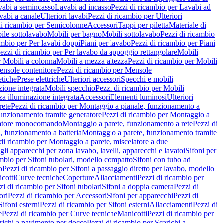
vabi a semincasso
Lavabi ad incasso
Pezzi di ricambio per Lavabi ad
vabi a canale
Ulteriori lavabi
Pezzi di ricambio per Ulteriori
di ricambio per Semicolonne
Accessori
Tappi per piletta
Materiale di
ile sottolavabo
Mobili per bagno
Mobili sottolavabo
Pezzi di ricambio
ambio per Per lavabi doppi
Piani per lavabo
Pezzi di ricambio per Piani
ezzi di ricambio per Per lavabo da appoggio rettangolare
Mobili
r Mobili a colonna
Mobili a mezza altezza
Pezzi di ricambio per Mobili
nsole contenitore
Pezzi di ricambio per Mensole
tiche
Prese elettriche
Ulteriori accessori
Specchi e mobili
zione integrata
Mobili specchio
Pezzi di ricambio per Mobili
za illuminazione integrata
Accessori
Elementi luminosi
Ulteriori
rete
Pezzi di ricambio per Montaggio a pianale, funzionamento a
funzionamento tramite generatore
Pezzi di ricambio per Montaggio a
elatore monocomando
Montaggio a parete, funzionamento a rete
Pezzi di
, funzionamento a batteria
Montaggio a parete, funzionamento tramite
di ricambio per Montaggio a parete, miscelatore a due
gli apparecchi per zona lavabo, lavelli, apparecchi e lavatoi
Sifoni per
ambio per Sifoni tubolari, modello compatto
Sifoni con tubo ad
o
Pezzi di ricambio per Sifoni a passaggio diretto per lavabo, modello
cotti
Curve tecniche
Coperture
Allacciamenti
Pezzi di ricambio per
zi di ricambio per Sifoni tubolari
Sifoni a doppia camera
Pezzi di
ori
Pezzi di ricambio per Accessori
Sifoni per apparecchi
Pezzi di
Sifoni esterni
Pezzi di ricambio per Sifoni esterni
Allacciamenti
Pezzi di
e
Pezzi di ricambio per Curve tecniche
Manicotti
Pezzi di ricambio per
richi a pavimento per docce
Pezzi di ricambio per Scarichi a