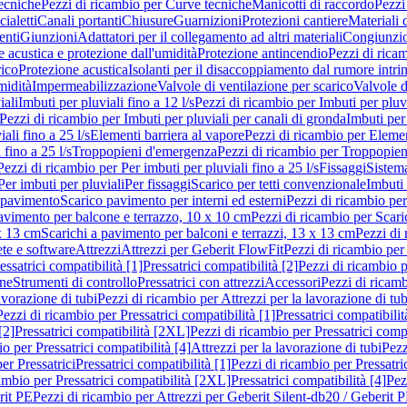
ecniche
Pezzi di ricambio per Curve tecniche
Manicotti di raccordo
Pezzi
ialetti
Canali portanti
Chiusure
Guarnizioni
Protezioni cantiere
Materiali
nti
Giunzioni
Adattatori per il collegamento ad altri materiali
Congiunzio
 acustica e protezione dall'umidità
Protezione antincendio
Pezzi di rica
rico
Protezione acustica
Isolanti per il disaccoppiamento dal rumore intri
midità
Impermeabilizzazione
Valvole di ventilazione per scarico
Valvole d
iali
Imbuti per pluviali fino a 12 l/s
Pezzi di ricambio per Imbuti per pluvi
Pezzi di ricambio per Imbuti per pluviali per canali di gronda
Imbuti per 
ali fino a 25 l/s
Elementi barriera al vapore
Pezzi di ricambio per Elemen
 fino a 25 l/s
Troppopieni d'emergenza
Pezzi di ricambio per Troppopie
Pezzi di ricambio per Per imbuti per pluviali fino a 25 l/s
Fissaggi
Sistem
Per imbuti per pluviali
Per fissaggi
Scarico per tetti convenzionale
Imbuti 
 pavimento
Scarico pavimento per interni ed esterni
Pezzi di ricambio per
pavimento per balcone e terrazzo, 10 x 10 cm
Pezzi di ricambio per Scari
x 13 cm
Scarichi a pavimento per balconi e terrazzi, 13 x 13 cm
Pezzi di 
ete e software
Attrezzi
Attrezzi per Geberit FlowFit
Pezzi di ricambio per
ssatrici compatibilità [1]
Pressatrici compatibilità [2]
Pezzi di ricambio p
one
Strumenti di controllo
Pressatrici con attrezzi
Accessori
Pezzi di ricam
avorazione di tubi
Pezzi di ricambio per Attrezzi per la lavorazione di tub
Pezzi di ricambio per Pressatrici compatibilità [1]
Pressatrici compatibilit
[2]
Pressatrici compatibilità [2XL]
Pezzi di ricambio per Pressatrici comp
o per Pressatrici compatibilità [4]
Attrezzi per la lavorazione di tubi
Pezz
er Pressatrici
Pressatrici compatibilità [1]
Pezzi di ricambio per Pressatric
ambio per Pressatrici compatibilità [2XL]
Pressatrici compatibilità [4]
Pez
rit PE
Pezzi di ricambio per Attrezzi per Geberit Silent-db20 / Geberit 