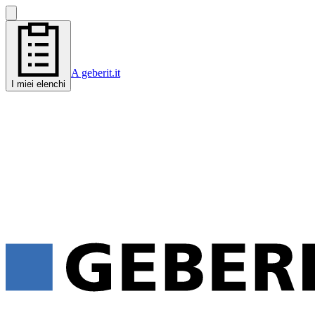
A geberit.it
I miei elenchi