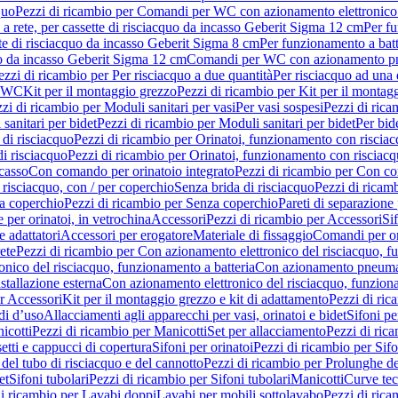
quo
Pezzi di ricambio per Comandi per WC con azionamento elettronico 
a rete, per cassette di risciacquo da incasso Geberit Sigma 12 cm
Per fu
tte di risciacquo da incasso Geberit Sigma 8 cm
Per funzionamento a batt
quo da incasso Geberit Sigma 12 cm
Comandi per WC con azionamento pne
ezzi di ricambio per Per risciacquo a due quantità
Per risciacquo ad una 
r WC
Kit per il montaggio grezzo
Pezzi di ricambio per Kit per il montag
zi di ricambio per Moduli sanitari per vasi
Per vasi sospesi
Pezzi di rica
sanitari per bidet
Pezzi di ricambio per Moduli sanitari per bidet
Per bid
di risciacquo
Pezzi di ricambio per Orinatoi, funzionamento con risciac
i risciacquo
Pezzi di ricambio per Orinatoi, funzionamento con risciacq
ncasso
Con comando per orinatoio integrato
Pezzi di ricambio per Con co
risciacquo, con / per coperchio
Senza brida di risciacquo
Pezzi di ricam
a coperchio
Pezzi di ricambio per Senza coperchio
Pareti di separazione 
e per orinatoi, in vetrochina
Accessori
Pezzi di ricambio per Accessori
Si
e adattatori
Accessori per erogatore
Materiale di fissaggio
Comandi per or
ete
Pezzi di ricambio per Con azionamento elettronico del risciacquo, f
onico del risciacquo, funzionamento a batteria
Con azionamento pneumat
stallazione esterna
Con azionamento elettronico del risciacquo, funziona
r Accessori
Kit per il montaggio grezzo e kit di adattamento
Pezzi di ric
i d’uso
Allacciamenti agli apparecchi per vasi, orinatoi e bidet
Sifoni pe
icotti
Pezzi di ricambio per Manicotti
Set per allacciamento
Pezzi di ric
etti e cappucci di copertura
Sifoni per orinatoi
Pezzi di ricambio per Sifo
del tubo di risciacquo e del cannotto
Pezzi di ricambio per Prolunghe de
et
Sifoni tubolari
Pezzi di ricambio per Sifoni tubolari
Manicotti
Curve te
di ricambio per Lavabi doppi
Lavabi per mobili sottolavabo
Pezzi di rica