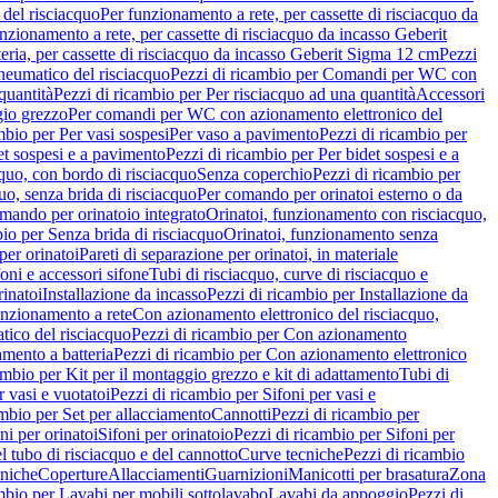
del risciacquo
Per funzionamento a rete, per cassette di risciacquo da
nzionamento a rete, per cassette di risciacquo da incasso Geberit
eria, per cassette di risciacquo da incasso Geberit Sigma 12 cm
Pezzi
umatico del risciacquo
Pezzi di ricambio per Comandi per WC con
quantità
Pezzi di ricambio per Per risciacquo ad una quantità
Accessori
gio grezzo
Per comandi per WC con azionamento elettronico del
mbio per Per vasi sospesi
Per vaso a pavimento
Pezzi di ricambio per
et sospesi e a pavimento
Pezzi di ricambio per Per bidet sospesi e a
quo, con bordo di risciacquo
Senza coperchio
Pezzi di ricambio per
uo, senza brida di risciacquo
Per comando per orinatoi esterno o da
mando per orinatoio integrato
Orinatoi, funzionamento con risciacquo,
bio per Senza brida di risciacquo
Orinatoi, funzionamento senza
per orinatoi
Pareti di separazione per orinatoi, in materiale
foni e accessori sifone
Tubi di risciacquo, curve di risciacquo e
inatoi
Installazione da incasso
Pezzi di ricambio per Installazione da
unzionamento a rete
Con azionamento elettronico del risciacquo,
ico del risciacquo
Pezzi di ricambio per Con azionamento
mento a batteria
Pezzi di ricambio per Con azionamento elettronico
ambio per Kit per il montaggio grezzo e kit di adattamento
Tubi di
r vasi e vuotatoi
Pezzi di ricambio per Sifoni per vasi e
ambio per Set per allacciamento
Cannotti
Pezzi di ricambio per
ni per orinatoi
Sifoni per orinatoio
Pezzi di ricambio per Sifoni per
l tubo di risciacquo e del cannotto
Curve tecniche
Pezzi di ricambio
cniche
Coperture
Allacciamenti
Guarnizioni
Manicotti per brasatura
Zona
mbio per Lavabi per mobili sottolavabo
Lavabi da appoggio
Pezzi di