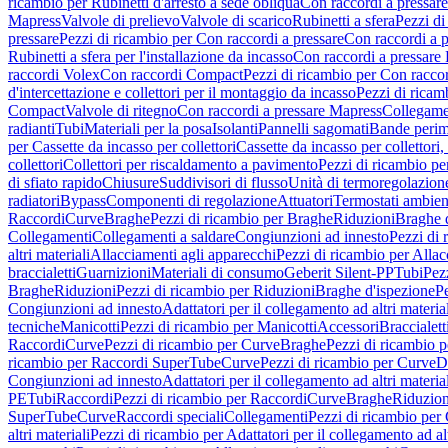
ricambio per Rubinetti d'arresto a sede obliqua
Con raccordi a pressar
Mapress
Valvole di prelievo
Valvole di scarico
Rubinetti a sfera
Pezzi di
pressare
Pezzi di ricambio per Con raccordi a pressare
Con raccordi a 
Rubinetti a sfera per l'installazione da incasso
Con raccordi a pressare
raccordi Volex
Con raccordi Compact
Pezzi di ricambio per Con racc
d'intercettazione e collettori per il montaggio da incasso
Pezzi di ricamb
Compact
Valvole di ritegno
Con raccordi a pressare Mapress
Collegamen
radianti
Tubi
Materiali per la posa
Isolanti
Pannelli sagomati
Bande perim
per Cassette da incasso per collettori
Cassette da incasso per collettori,
collettori
Collettori per riscaldamento a pavimento
Pezzi di ricambio pe
di sfiato rapido
Chiusure
Suddivisori di flusso
Unità di termoregolazion
radiatori
Bypass
Componenti di regolazione
Attuatori
Termostati ambien
Raccordi
Curve
Braghe
Pezzi di ricambio per Braghe
Riduzioni
Braghe 
Collegamenti
Collegamenti a saldare
Congiunzioni ad innesto
Pezzi di 
altri materiali
Allacciamenti agli apparecchi
Pezzi di ricambio per Allac
braccialetti
Guarnizioni
Materiali di consumo
Geberit Silent-PP
Tubi
Pez
Braghe
Riduzioni
Pezzi di ricambio per Riduzioni
Braghe d'ispezione
Pe
Congiunzioni ad innesto
Adattatori per il collegamento ad altri materia
tecniche
Manicotti
Pezzi di ricambio per Manicotti
Accessori
Braccialett
Raccordi
Curve
Pezzi di ricambio per Curve
Braghe
Pezzi di ricambio 
ricambio per Raccordi SuperTube
Curve
Pezzi di ricambio per Curve
D
Congiunzioni ad innesto
Adattatori per il collegamento ad altri materia
PE
Tubi
Raccordi
Pezzi di ricambio per Raccordi
Curve
Braghe
Riduzion
SuperTube
Curve
Raccordi speciali
Collegamenti
Pezzi di ricambio per
altri materiali
Pezzi di ricambio per Adattatori per il collegamento ad alt