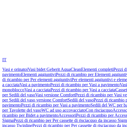
IT
Vasi e orinatoi
Vasi bidet Geberit AquaClean
Elementi completi
Pezzi d
pavimento
Elementi aggiuntivi
Pezzi di ricambio per Elementi aggiunti
di ricambio per Per elementi aggiuntivi
Per elementi aggiuntivi e eleme
a cacciata
Vasi a pavimento
Pezzi di ricambio per Vasi a pavimento
Vasi
monoblocco
Vasi a cacciata
Pezzi di ricambio per Vasi a cacciata
Casset
per Sedili del vaso
Vasi versione Comfort
Pezzi di ricambio per Vasi v
per Sedili del vaso versione Comfort
Sedili del vaso
Pezzi di ricambio p
pavimento
Pezzi di ricambio per Vasi a pavimento
Sedili del WC per b
per Tavolette del vaso
WC ad uso accovacciato
Con risciacquo
Accesso
ricambio per Bidet a pavimento
Accessori
Pezzi di ricambio per Access
Sigma
Pezzi di ricambio per Per cassette di risciacquo da incasso Sig
incasso Twinline
Pezzi di ricambio per Per cassette di risciacquo da i