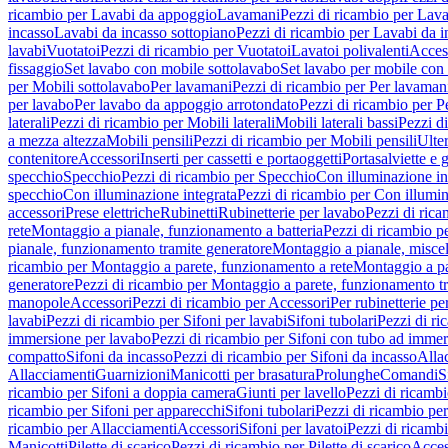
ricambio per Lavabi da appoggio
Lavamani
Pezzi di ricambio per Lav
incasso
Lavabi da incasso sottopiano
Pezzi di ricambio per Lavabi da i
lavabi
Vuotatoi
Pezzi di ricambio per Vuotatoi
Lavatoi polivalenti
Acces
fissaggio
Set lavabo con mobile sottolavabo
Set lavabo per mobile con
per Mobili sottolavabo
Per lavamani
Pezzi di ricambio per Per lavaman
per lavabo
Per lavabo da appoggio arrotondato
Pezzi di ricambio per P
laterali
Pezzi di ricambio per Mobili laterali
Mobili laterali bassi
Pezzi di
a mezza altezza
Mobili pensili
Pezzi di ricambio per Mobili pensili
Ulte
contenitore
Accessori
Inserti per cassetti e portaoggetti
Portasalviette e 
specchio
Specchio
Pezzi di ricambio per Specchio
Con illuminazione in
specchio
Con illuminazione integrata
Pezzi di ricambio per Con illumin
accessori
Prese elettriche
Rubinetti
Rubinetterie per lavabo
Pezzi di rica
rete
Montaggio a pianale, funzionamento a batteria
Pezzi di ricambio p
pianale, funzionamento tramite generatore
Montaggio a pianale, misc
ricambio per Montaggio a parete, funzionamento a rete
Montaggio a pa
generatore
Pezzi di ricambio per Montaggio a parete, funzionamento t
manopole
Accessori
Pezzi di ricambio per Accessori
Per rubinetterie pe
lavabi
Pezzi di ricambio per Sifoni per lavabi
Sifoni tubolari
Pezzi di ri
immersione per lavabo
Pezzi di ricambio per Sifoni con tubo ad immer
compatto
Sifoni da incasso
Pezzi di ricambio per Sifoni da incasso
Alla
Allacciamenti
Guarnizioni
Manicotti per brasatura
Prolunghe
Comandi
S
ricambio per Sifoni a doppia camera
Giunti per lavello
Pezzi di ricambi
ricambio per Sifoni per apparecchi
Sifoni tubolari
Pezzi di ricambio per
ricambio per Allacciamenti
Accessori
Sifoni per lavatoi
Pezzi di ricambi
Manicotti
Pilette di scarico
Pezzi di ricambio per Pilette di scarico
Acces