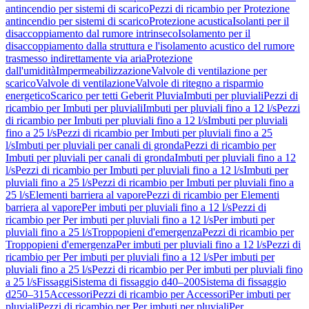
antincendio per sistemi di scarico
Pezzi di ricambio per Protezione
antincendio per sistemi di scarico
Protezione acustica
Isolanti per il
disaccoppiamento dal rumore intrinseco
Isolamento per il
disaccoppiamento dalla struttura e l'isolamento acustico del rumore
trasmesso indirettamente via aria
Protezione
dall'umidità
Impermeabilizzazione
Valvole di ventilazione per
scarico
Valvole di ventilazione
Valvole di ritegno a risparmio
energetico
Scarico per tetti Geberit Pluvia
Imbuti per pluviali
Pezzi di
ricambio per Imbuti per pluviali
Imbuti per pluviali fino a 12 l/s
Pezzi
di ricambio per Imbuti per pluviali fino a 12 l/s
Imbuti per pluviali
fino a 25 l/s
Pezzi di ricambio per Imbuti per pluviali fino a 25
l/s
Imbuti per pluviali per canali di gronda
Pezzi di ricambio per
Imbuti per pluviali per canali di gronda
Imbuti per pluviali fino a 12
l/s
Pezzi di ricambio per Imbuti per pluviali fino a 12 l/s
Imbuti per
pluviali fino a 25 l/s
Pezzi di ricambio per Imbuti per pluviali fino a
25 l/s
Elementi barriera al vapore
Pezzi di ricambio per Elementi
barriera al vapore
Per imbuti per pluviali fino a 12 l/s
Pezzi di
ricambio per Per imbuti per pluviali fino a 12 l/s
Per imbuti per
pluviali fino a 25 l/s
Troppopieni d'emergenza
Pezzi di ricambio per
Troppopieni d'emergenza
Per imbuti per pluviali fino a 12 l/s
Pezzi di
ricambio per Per imbuti per pluviali fino a 12 l/s
Per imbuti per
pluviali fino a 25 l/s
Pezzi di ricambio per Per imbuti per pluviali fino
a 25 l/s
Fissaggi
Sistema di fissaggio d40–200
Sistema di fissaggio
d250–315
Accessori
Pezzi di ricambio per Accessori
Per imbuti per
pluviali
Pezzi di ricambio per Per imbuti per pluviali
Per