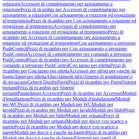
rotazione
Accessori di completamento per azionamento a
rotazione
Pezzi di ricambio per Accessori di completamento per
azionamento a rotazione
Con azionamento a rotazione ed erogazione
al troppopieno
Pezzi di ricambio per Con azionamento a rotazione ed
erogazione al troppopieno
Accessori di completamento per
azionamento a rotazione ed erogazione al troppopieno
Pezzi di
ricambio per Accessori di completamento per azionamento a
rotazione ed erogazione al troppopieno
Con azionamento a pressione
PushControl
Pezzi di ricambio per Con azionamento a pressione
PushControl
Accessori di completamento per comando a pressione
PushControl
Pezzi di ricambio per Accessori di completamento per
comando a pressione PushControl
Con tappo per piletta
Pezzi di
ricambio per Con tappo per piletta
Accessori per sifoni per vasche da
bagno
Tappi per piletta
Allacciamenti idrici
Sistemi di installazione e
di risciacquo
Geberit Duofix
Pareti
Pezzi di ricambio per Pareti
Sistemi
portanti
Pezzi di ricambio per Sistemi
portanti
Pannellature
Accessori
Pezzi di ricambio per Accessori
Moduli
d'installazione
Pezzi di ricambio per Moduli d'installazione
Moduli
per WC
Pezzi di ricambio per Moduli per WC
Moduli per
lavabi
Pezzi di ricambio per Moduli per lavabi
Moduli per bidet
Pezzi
di ricambio per Moduli per bidet
Moduli per orinatoi
Pezzi di
ricambio per Moduli per orinatoi
Moduli per docce con scarico a
parete
Pezzi di ricambio per Moduli per docce con scarico a
parete
Moduli per docce e vasche da bagno
Pezzi di ricambio per
Moduli per docce e vasche da bagno
Elementi per pareti di