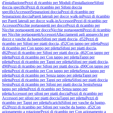
d'installazione
Pezzi di ricambio per Moduli d'installazione
Sifoni
doccia specifici
Pezzi di ricambio per Sifoni doccia
specifici
Accessori
Separazioni doccia
Pezzi di ricambio per
Separazioni doccia
Pareti laterali per docce walk-in
Pezzi di ricambio
per Pareti laterali per docce walk-in
Accessori
Pezzi di ricambio per
Accessori
Nicchie portaoggetti per docce
Pezzi di ricambio per
Nicchie portaoggetti per docce
Nicchie portaoggetti
Pezzi di ricambio
per Nicchie portaoggetti
Accessori
Allacciamenti agli apparecchi per
docce e vasche da bagno
Sifoni per piatti doccia, d52
Pezzi di
ricambio per Sifoni per piatti doccia, d52
Con tappo per piletta
Pezzi
di ricambio per Con tappo per piletta
Sifoni per piatti doccia,
d62
Pezzi di ricambio per Sifoni per piatti doccia, d62
Con tappo per
piletta
Pezzi di ricambio per Con tappo per piletta
Tappi per
piletta
Pezzi di ricambio per Tappi per piletta
Sifoni per piatti doccia,
d90
Pezzi di ricambio per Sifoni per piatti doccia, d90
Con tappo per
piletta
Pezzi di ricambio per Con tappo per piletta
Senza tappo per
piletta
Pezzi di ricambio per Senza tappo per piletta
Tappi per
piletta
Pezzi di ricambio per Tappi per piletta
Sifoni per piatti doccia
Sestra
Pezzi di ricambio per Sifoni per piatti doccia Sestra
Senza
tappo per piletta
Pezzi di ricambio per Senza tappo per
piletta
Accessori per sifoni per piatti doccia
Pezzi di ricambio per
Accessori per sifoni per piatti doccia
Tappi per piletta
Pezzi di
ricambio per Tappi per piletta
Scarichi
Sifoni per vasche da bagno,
d52
Pezzi di ricambio per Sifoni per vasche da bagno, d52
Con
azionamento a rotazione
Pezzi di ricambio per Con azionamento a