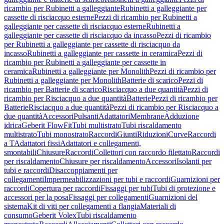
ricambio per Rubinetti a galleggiante
Rubinetti a galleggiante per
cassette di risciacquo esterne
Pezzi di ricambio per Rubinetti a
galleggiante per cassette di risciacquo esterne
Rubinetti a
galleggiante per cassette di risciacquo da incasso
Pezzi di ricambio
per Rubinetti a galleggiante per cassette di risciacquo da
incasso
Rubinetti a galleggiante per cassette in ceramica
Pezzi di
ricambio per Rubinetti a galleggiante per cassette in
ceramica
Rubinetti a galleggiante per Monolith
Pezzi di ricambio per
Rubinetti a galleggiante per Monolith
Batterie di scarico
Pezzi di
ricambio per Batterie di scarico
Risciacquo a due quantità
Pezzi di
ricambio per Risciacquo a due quantità
Batterie
Pezzi di ricambio per
Batterie
Risciacquo a due quantità
Pezzi di ricambio per Risciacquo a
due quantità
Accessori
Pulsanti
Adattatori
Membrane
Adduzione
idrica
Geberit FlowFit
Tubi multistrato
Tubi riscaldamento
multistrato
Tubi monostrato
Raccordi
Giunti
Riduzioni
Curve
Raccordi
a T
Adattatori fissi
Adattatori e collegamenti,
smontabili
Chiusure
Raccordi
Collettori con raccordo filettato
Raccordi
per riscaldamento
Chiusure per riscaldamento
Accessori
Isolanti per
tubi e raccordi
Disaccoppiamenti per
collegamenti
Impermeabilizzazioni per tubi e raccordi
Guarnizioni per
raccordi
Copertura per raccordi
Fissaggi per tubi
Tubi di protezione e
accessori per la posa
Fissaggi per collegamenti
Guarnizioni del
sistema
Kit di viti per collegamenti a flangia
Materiali di
consumo
Geberit Volex
Tubi riscaldamento