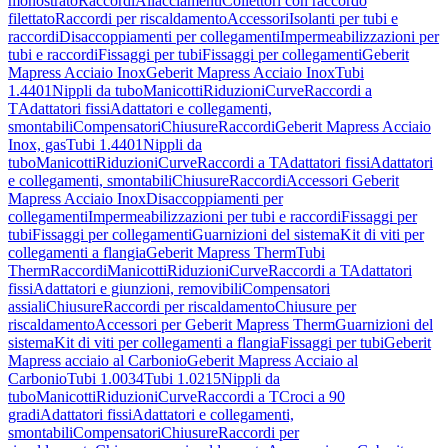
monostrato
Raccordi
Allacciamenti
Collettori con raccordo
filettato
Raccordi per riscaldamento
Accessori
Isolanti per tubi e
raccordi
Disaccoppiamenti per collegamenti
Impermeabilizzazioni per
tubi e raccordi
Fissaggi per tubi
Fissaggi per collegamenti
Geberit
Mapress Acciaio Inox
Geberit Mapress Acciaio Inox
Tubi
1.4401
Nippli da tubo
Manicotti
Riduzioni
Curve
Raccordi a
T
Adattatori fissi
Adattatori e collegamenti,
smontabili
Compensatori
Chiusure
Raccordi
Geberit Mapress Acciaio
Inox, gas
Tubi 1.4401
Nippli da
tubo
Manicotti
Riduzioni
Curve
Raccordi a T
Adattatori fissi
Adattatori
e collegamenti, smontabili
Chiusure
Raccordi
Accessori Geberit
Mapress Acciaio Inox
Disaccoppiamenti per
collegamenti
Impermeabilizzazioni per tubi e raccordi
Fissaggi per
tubi
Fissaggi per collegamenti
Guarnizioni del sistema
Kit di viti per
collegamenti a flangia
Geberit Mapress Therm
Tubi
Therm
Raccordi
Manicotti
Riduzioni
Curve
Raccordi a T
Adattatori
fissi
Adattatori e giunzioni, removibili
Compensatori
assiali
Chiusure
Raccordi per riscaldamento
Chiusure per
riscaldamento
Accessori per Geberit Mapress Therm
Guarnizioni del
sistema
Kit di viti per collegamenti a flangia
Fissaggi per tubi
Geberit
Mapress acciaio al Carbonio
Geberit Mapress Acciaio al
Carbonio
Tubi 1.0034
Tubi 1.0215
Nippli da
tubo
Manicotti
Riduzioni
Curve
Raccordi a T
Croci a 90
gradi
Adattatori fissi
Adattatori e collegamenti,
smontabili
Compensatori
Chiusure
Raccordi per