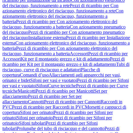
ricambio per Installazione da incasso
Con azionamento elettronico
del risciacquo, funzionamento a rete
Pezzi di ricambio per Con
azionamento elettronico del risciacquo, funzionamento a rete
Con
azionamento elettronico del risciacquo, funzionamento a
batteria
Pezzi di ricambio per Con azionamento elettronico del
risciacquo, funzionamento a batteria
Con azionamento pneumatico
del risciacquo
Pezzi di ricambio per Con azionamento pneumatico
del risciacquo
Installazione esterna
Pezzi di ricambio per Installazione
esterna
Con azionamento elettronico del risciacquo, funzionamento a
batteria
Pezzi di ricambio per Con azionamento elettronico del
risciacquo, funzionamento a batteria
Accessori
Pezzi di ricambio per
Accessori
Kit per il montaggio grezzo e kit di adattamento
Pezzi di
ricambio per Kit per il montaggio grezzo e kit di adattamento
Tubi di
risciacquo, curve di risciacquo e adattatori
Placche di
copertura
Comandi d’uso
Allacciamenti agli apparecchi per vasi,
orinatoi e bidet
Sifoni per vasi e vuotatoi
Pezzi di ricambio per Sifoni
per vasi e vuotatoi
Sifoni
Curve tecniche
Pezzi di ricambio per Curve
tecniche
Manicotti
Pezzi di ricambio per Manicotti
Set per
allacciamento
Pezzi di ricambio per Set per
allacciamento
Cannotti
Pezzi di ricambio per Cannotti
Raccordi in
PVC
Pezzi di ricambio per Raccordi in PVC
Morsetti e cappucci di
copertura
Sifoni per orinatoi
Pezzi di ricambio per Sifoni per
orinatoi
Sifoni per orinatoio
Pezzi di ricambio per Sifoni per
orinatoio
Sifoni tubolari
Pezzi di ricambio per Sifoni
tubolari
Prolunghe del tubo di risciacquo e del cannotto
Pezzi di