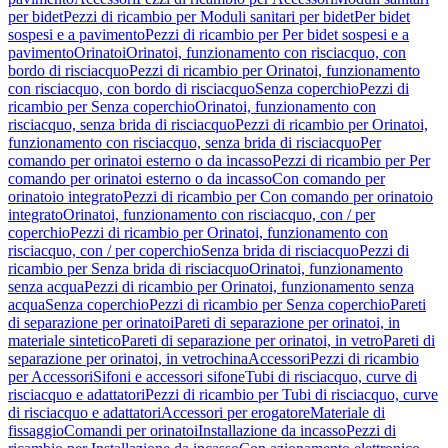
per bidet
Pezzi di ricambio per Moduli sanitari per bidet
Per bidet
sospesi e a pavimento
Pezzi di ricambio per Per bidet sospesi e a
pavimento
Orinatoi
Orinatoi, funzionamento con risciacquo, con
bordo di risciacquo
Pezzi di ricambio per Orinatoi, funzionamento
con risciacquo, con bordo di risciacquo
Senza coperchio
Pezzi di
ricambio per Senza coperchio
Orinatoi, funzionamento con
risciacquo, senza brida di risciacquo
Pezzi di ricambio per Orinatoi,
funzionamento con risciacquo, senza brida di risciacquo
Per
comando per orinatoi esterno o da incasso
Pezzi di ricambio per Per
comando per orinatoi esterno o da incasso
Con comando per
orinatoio integrato
Pezzi di ricambio per Con comando per orinatoio
integrato
Orinatoi, funzionamento con risciacquo, con / per
coperchio
Pezzi di ricambio per Orinatoi, funzionamento con
risciacquo, con / per coperchio
Senza brida di risciacquo
Pezzi di
ricambio per Senza brida di risciacquo
Orinatoi, funzionamento
senza acqua
Pezzi di ricambio per Orinatoi, funzionamento senza
acqua
Senza coperchio
Pezzi di ricambio per Senza coperchio
Pareti
di separazione per orinatoi
Pareti di separazione per orinatoi, in
materiale sintetico
Pareti di separazione per orinatoi, in vetro
Pareti di
separazione per orinatoi, in vetrochina
Accessori
Pezzi di ricambio
per Accessori
Sifoni e accessori sifone
Tubi di risciacquo, curve di
risciacquo e adattatori
Pezzi di ricambio per Tubi di risciacquo, curve
di risciacquo e adattatori
Accessori per erogatore
Materiale di
fissaggio
Comandi per orinatoi
Installazione da incasso
Pezzi di