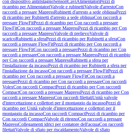
con dispositivo antiristagno
Sensori
Cavi
Alimentatori
Pezzi di
ricambio per Alimentatori
Valvole e rubinetti
Valvole d'arresto
Con
raccordi a pressare Mapress
Rubinetti d'arresto a sede obliqua
Pezzi
di ricambio per Rubinetti d'arresto a sede obliqua
Con raccordi a
pressare FlowFit
Pezzi di ricambio per Con raccordi a pressare
FlowFit
Con raccordi a pressare Mapress
Pezzi di ricambio per Con
raccordi a pressare Mapress
Valvole di prelievo
Valvole di
scarico
Rubinetti a sfera
Pezzi di ricambio per Rubinetti a sfera
Con
raccordi a pressare FlowFit
Pezzi di ricambio per Con raccordi a
pressare FlowFit
Con raccordi a pressare
Pezzi di ricambio per Con
raccordi a pressare
Con raccordi a pressare Mapress
Pezzi di ricambio
per Con raccordi a pressare Mapress
Rubinetti a sfera per
l'installazione da incasso
Pezzi di ricambio per Rubinetti a sfera per
l'installazione da incasso
Con raccordi a pressare FlowFit
Pezzi di
ricambio per Con raccordi a pressare FlowFit
Con raccordi a
pressare
Pezzi di ricambio per Con raccordi a pressare
Con raccordi
Volex
Con raccordi Compact
Pezzi di ricambio per Con raccordi
Compact
Con raccordi a pressare Mapress
Pezzi di ricambio per Con
raccordi a pressare Mapress
Con raccordi filettati
Unità valvole
d'intercettazione e collettori per il montaggio da incasso
Pezzi di
ricambio per Unità valvole d'intercettazione e collettori per il
montaggio da incasso
Con raccordi Compact
Pezzi di ricambio per
Con raccordi Compact
Valvole di ritegno
Con raccordi a pressare
Mapress
Collegamenti idrici per contatore dell'acqua
Con raccordi
filettati
Valvole di sfiato per riscaldamento
Valvole di sfiato