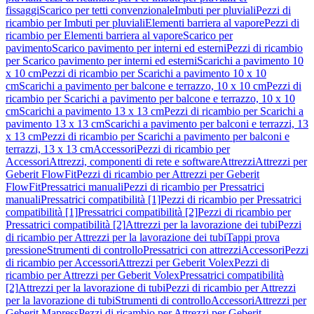
fissaggi
Scarico per tetti convenzionale
Imbuti per pluviali
Pezzi di
ricambio per Imbuti per pluviali
Elementi barriera al vapore
Pezzi di
ricambio per Elementi barriera al vapore
Scarico per
pavimento
Scarico pavimento per interni ed esterni
Pezzi di ricambio
per Scarico pavimento per interni ed esterni
Scarichi a pavimento 10
x 10 cm
Pezzi di ricambio per Scarichi a pavimento 10 x 10
cm
Scarichi a pavimento per balcone e terrazzo, 10 x 10 cm
Pezzi di
ricambio per Scarichi a pavimento per balcone e terrazzo, 10 x 10
cm
Scarichi a pavimento 13 x 13 cm
Pezzi di ricambio per Scarichi a
pavimento 13 x 13 cm
Scarichi a pavimento per balconi e terrazzi, 13
x 13 cm
Pezzi di ricambio per Scarichi a pavimento per balconi e
terrazzi, 13 x 13 cm
Accessori
Pezzi di ricambio per
Accessori
Attrezzi, componenti di rete e software
Attrezzi
Attrezzi per
Geberit FlowFit
Pezzi di ricambio per Attrezzi per Geberit
FlowFit
Pressatrici manuali
Pezzi di ricambio per Pressatrici
manuali
Pressatrici compatibilità [1]
Pezzi di ricambio per Pressatrici
compatibilità [1]
Pressatrici compatibilità [2]
Pezzi di ricambio per
Pressatrici compatibilità [2]
Attrezzi per la lavorazione dei tubi
Pezzi
di ricambio per Attrezzi per la lavorazione dei tubi
Tappi prova
pressione
Strumenti di controllo
Pressatrici con attrezzi
Accessori
Pezzi
di ricambio per Accessori
Attrezzi per Geberit Volex
Pezzi di
ricambio per Attrezzi per Geberit Volex
Pressatrici compatibilità
[2]
Attrezzi per la lavorazione di tubi
Pezzi di ricambio per Attrezzi
per la lavorazione di tubi
Strumenti di controllo
Accessori
Attrezzi per
Geberit Mapress
Pezzi di ricambio per Attrezzi per Geberit