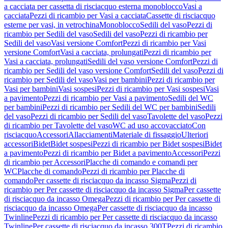
a cacciata per cassetta di risciacquo esterna monoblocco
Vasi a
cacciata
Pezzi di ricambio per Vasi a cacciata
Cassette di risciacquo
esterne per vasi, in vetrochina
Monoblocco
Sedili del vaso
Pezzi di
ricambio per Sedili del vaso
Sedili del vaso
Pezzi di ricambio per
Sedili del vaso
Vasi versione Comfort
Pezzi di ricambio per Vasi
versione Comfort
Vasi a cacciata, prolungati
Pezzi di ricambio per
Vasi a cacciata, prolungati
Sedili del vaso versione Comfort
Pezzi di
ricambio per Sedili del vaso versione Comfort
Sedili del vaso
Pezzi di
ricambio per Sedili del vaso
Vasi per bambini
Pezzi di ricambio per
Vasi per bambini
Vasi sospesi
Pezzi di ricambio per Vasi sospesi
Vasi
a pavimento
Pezzi di ricambio per Vasi a pavimento
Sedili del WC
per bambini
Pezzi di ricambio per Sedili del WC per bambini
Sedili
del vaso
Pezzi di ricambio per Sedili del vaso
Tavolette del vaso
Pezzi
di ricambio per Tavolette del vaso
WC ad uso accovacciato
Con
risciacquo
Accessori
Allacciamenti
Materiale di fissaggio
Ulteriori
accessori
Bidet
Bidet sospesi
Pezzi di ricambio per Bidet sospesi
Bidet
a pavimento
Pezzi di ricambio per Bidet a pavimento
Accessori
Pezzi
di ricambio per Accessori
Placche di comando e comandi per
WC
Placche di comando
Pezzi di ricambio per Placche di
comando
Per cassette di risciacquo da incasso Sigma
Pezzi di
ricambio per Per cassette di risciacquo da incasso Sigma
Per cassette
di risciacquo da incasso Omega
Pezzi di ricambio per Per cassette di
risciacquo da incasso Omega
Per cassette di risciacquo da incasso
Twinline
Pezzi di ricambio per Per cassette di risciacquo da incasso
Twinline
Per cassette di risciacquo da incasso 300T
Pezzi di ricambio