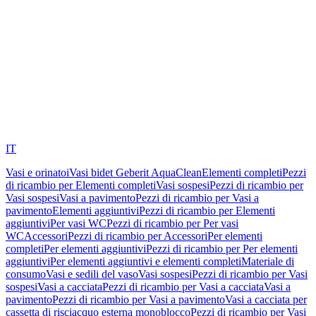
IT
Vasi e orinatoi
Vasi bidet Geberit AquaClean
Elementi completi
Pezzi
di ricambio per Elementi completi
Vasi sospesi
Pezzi di ricambio per
Vasi sospesi
Vasi a pavimento
Pezzi di ricambio per Vasi a
pavimento
Elementi aggiuntivi
Pezzi di ricambio per Elementi
aggiuntivi
Per vasi WC
Pezzi di ricambio per Per vasi
WC
Accessori
Pezzi di ricambio per Accessori
Per elementi
completi
Per elementi aggiuntivi
Pezzi di ricambio per Per elementi
aggiuntivi
Per elementi aggiuntivi e elementi completi
Materiale di
consumo
Vasi e sedili del vaso
Vasi sospesi
Pezzi di ricambio per Vasi
sospesi
Vasi a cacciata
Pezzi di ricambio per Vasi a cacciata
Vasi a
pavimento
Pezzi di ricambio per Vasi a pavimento
Vasi a cacciata per
cassetta di risciacquo esterna monoblocco
Pezzi di ricambio per Vasi