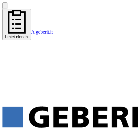
A geberit.it
I miei elenchi