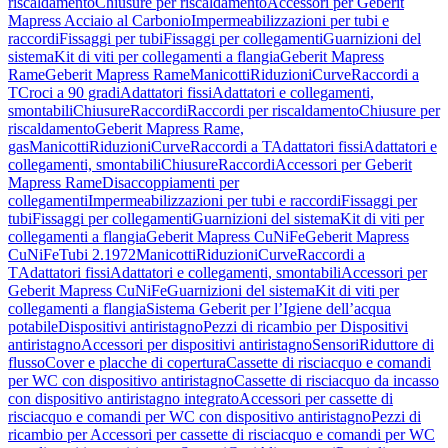
riscaldamento
Chiusure per riscaldamento
Accessori per Geberit
Mapress Acciaio al Carbonio
Impermeabilizzazioni per tubi e
raccordi
Fissaggi per tubi
Fissaggi per collegamenti
Guarnizioni del
sistema
Kit di viti per collegamenti a flangia
Geberit Mapress
Rame
Geberit Mapress Rame
Manicotti
Riduzioni
Curve
Raccordi a
T
Croci a 90 gradi
Adattatori fissi
Adattatori e collegamenti,
smontabili
Chiusure
Raccordi
Raccordi per riscaldamento
Chiusure per
riscaldamento
Geberit Mapress Rame,
gas
Manicotti
Riduzioni
Curve
Raccordi a T
Adattatori fissi
Adattatori e
collegamenti, smontabili
Chiusure
Raccordi
Accessori per Geberit
Mapress Rame
Disaccoppiamenti per
collegamenti
Impermeabilizzazioni per tubi e raccordi
Fissaggi per
tubi
Fissaggi per collegamenti
Guarnizioni del sistema
Kit di viti per
collegamenti a flangia
Geberit Mapress CuNiFe
Geberit Mapress
CuNiFe
Tubi 2.1972
Manicotti
Riduzioni
Curve
Raccordi a
T
Adattatori fissi
Adattatori e collegamenti, smontabili
Accessori per
Geberit Mapress CuNiFe
Guarnizioni del sistema
Kit di viti per
collegamenti a flangia
Sistema Geberit per l’Igiene dell’acqua
potabile
Dispositivi antiristagno
Pezzi di ricambio per Dispositivi
antiristagno
Accessori per dispositivi antiristagno
Sensori
Riduttore di
flusso
Cover e placche di copertura
Cassette di risciacquo e comandi
per WC con dispositivo antiristagno
Cassette di risciacquo da incasso
con dispositivo antiristagno integrato
Accessori per cassette di
risciacquo e comandi per WC con dispositivo antiristagno
Pezzi di
ricambio per Accessori per cassette di risciacquo e comandi per WC