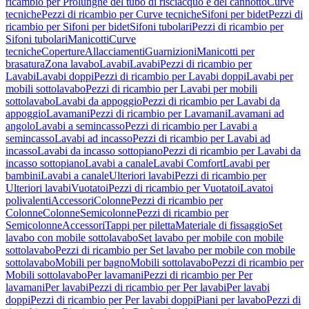
ricambio per Prolunghe del tubo di risciacquo e del cannotto
Curve
tecniche
Pezzi di ricambio per Curve tecniche
Sifoni per bidet
Pezzi di
ricambio per Sifoni per bidet
Sifoni tubolari
Pezzi di ricambio per
Sifoni tubolari
Manicotti
Curve
tecniche
Coperture
Allacciamenti
Guarnizioni
Manicotti per
brasatura
Zona lavabo
Lavabi
Lavabi
Pezzi di ricambio per
Lavabi
Lavabi doppi
Pezzi di ricambio per Lavabi doppi
Lavabi per
mobili sottolavabo
Pezzi di ricambio per Lavabi per mobili
sottolavabo
Lavabi da appoggio
Pezzi di ricambio per Lavabi da
appoggio
Lavamani
Pezzi di ricambio per Lavamani
Lavamani ad
angolo
Lavabi a semincasso
Pezzi di ricambio per Lavabi a
semincasso
Lavabi ad incasso
Pezzi di ricambio per Lavabi ad
incasso
Lavabi da incasso sottopiano
Pezzi di ricambio per Lavabi da
incasso sottopiano
Lavabi a canale
Lavabi Comfort
Lavabi per
bambini
Lavabi a canale
Ulteriori lavabi
Pezzi di ricambio per
Ulteriori lavabi
Vuotatoi
Pezzi di ricambio per Vuotatoi
Lavatoi
polivalenti
Accessori
Colonne
Pezzi di ricambio per
Colonne
Colonne
Semicolonne
Pezzi di ricambio per
Semicolonne
Accessori
Tappi per piletta
Materiale di fissaggio
Set
lavabo con mobile sottolavabo
Set lavabo per mobile con mobile
sottolavabo
Pezzi di ricambio per Set lavabo per mobile con mobile
sottolavabo
Mobili per bagno
Mobili sottolavabo
Pezzi di ricambio per
Mobili sottolavabo
Per lavamani
Pezzi di ricambio per Per
lavamani
Per lavabi
Pezzi di ricambio per Per lavabi
Per lavabi
doppi
Pezzi di ricambio per Per lavabi doppi
Piani per lavabo
Pezzi di