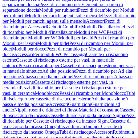
separazione doccia
Pezzi di ricambio per Elementi per pareti di
separazione doccia
Moduli per rubinetti
Pezzi di ricambio per Moduli
per rubinetti
Moduli per carichi agenti sulle mensole
Pezzi di ricambio
per Moduli per carichi agenti sulle mensole
Accessori
Pezzi di
ricambio per Accessori
Geberit Combifix
Moduli d'installazione
Pezzi
di ricambio per Moduli d'installazione
Moduli per WC
Pezzi di
ricambio per Moduli per WC
Moduli per lavabi
Pezzi di ricambio per
Moduli per lavabi
Moduli per bidet
Pezzi di ricambio per Moduli per
bidet
Moduli per docce
Pezzi di ricambio per Moduli per
docce
Accessori
Per moduli WC
Per fissaggi
Cassette di risciacquo
esterne
Cassette di risciacquo esterne per vasi, in materiale
sintetico
Pezzi di ricambio per Cassette di risciacquo esterne per vasi,
in materiale sintetico
Ad alta posizione
Pezzi di ricambio per Ad alta
posizione
A bassa e media posizione
Pezzi di ricambio per A bassa e
media posizione
Cassette di risciacquo esterne per vasi, in
ceramica
Pezzi di ricambio per Cassette di risciacquo esterne per
vasi, in ceramica
Monoblocco
Pezzi di ricambio per Monoblocco
Tubi
di risciacquo per cassette di risciacquo esterne
Ad alta posizione
A
bassa e media posizione
Accessori
Guarnizioni
Guarnizioni ad
anello
Nippli, rosoni e riduttori di flusso
Materiali di consumo
Cassette
di risciacquo da incasso
Cassette di risciacquo da incasso Sigma
Pezzi
di ricambio per Cassette di risciacquo da incasso Sigma
Cassette di
risciacquo da incasso Omega
Pezzi di ricambio per Cassette di
risciacquo da incasso Omega
Tubi di risciacquo
Accessori
Rubinetti a
galleggiante e batterie di scarico
Rubinetti a galleggiante
Pezzi di