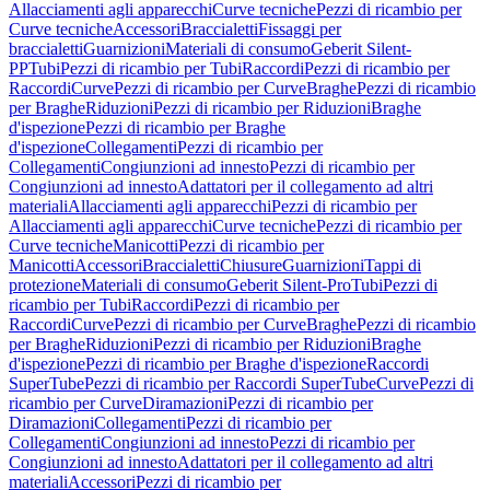
Allacciamenti agli apparecchi
Curve tecniche
Pezzi di ricambio per
Curve tecniche
Accessori
Braccialetti
Fissaggi per
braccialetti
Guarnizioni
Materiali di consumo
Geberit Silent-
PP
Tubi
Pezzi di ricambio per Tubi
Raccordi
Pezzi di ricambio per
Raccordi
Curve
Pezzi di ricambio per Curve
Braghe
Pezzi di ricambio
per Braghe
Riduzioni
Pezzi di ricambio per Riduzioni
Braghe
d'ispezione
Pezzi di ricambio per Braghe
d'ispezione
Collegamenti
Pezzi di ricambio per
Collegamenti
Congiunzioni ad innesto
Pezzi di ricambio per
Congiunzioni ad innesto
Adattatori per il collegamento ad altri
materiali
Allacciamenti agli apparecchi
Pezzi di ricambio per
Allacciamenti agli apparecchi
Curve tecniche
Pezzi di ricambio per
Curve tecniche
Manicotti
Pezzi di ricambio per
Manicotti
Accessori
Braccialetti
Chiusure
Guarnizioni
Tappi di
protezione
Materiali di consumo
Geberit Silent-Pro
Tubi
Pezzi di
ricambio per Tubi
Raccordi
Pezzi di ricambio per
Raccordi
Curve
Pezzi di ricambio per Curve
Braghe
Pezzi di ricambio
per Braghe
Riduzioni
Pezzi di ricambio per Riduzioni
Braghe
d'ispezione
Pezzi di ricambio per Braghe d'ispezione
Raccordi
SuperTube
Pezzi di ricambio per Raccordi SuperTube
Curve
Pezzi di
ricambio per Curve
Diramazioni
Pezzi di ricambio per
Diramazioni
Collegamenti
Pezzi di ricambio per
Collegamenti
Congiunzioni ad innesto
Pezzi di ricambio per
Congiunzioni ad innesto
Adattatori per il collegamento ad altri
materiali
Accessori
Pezzi di ricambio per