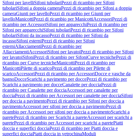
Sifoni per lavelli
Sifoni tubolari
Pezzi di ricambio per Sifoni
tubolari
Sifoni a doppia camera
Pezzi di ricambio per Sifoni a doppia
camera
Giunti per lavello
Pezzi di ricambio per Giunti per
lavello
Manicotti
Pezzi di ricambio per Manicotti
Accessori
Pezzi di
ricambio per Accessori
Sifoni per apparecchi
Pezzi di ricambio per
Sifoni per apparecchi
Sifoni tubolari
Pezzi di ricambio per Sifoni
tubolari
Sifoni da incasso
Pezzi di ricambio per Sifoni da
incasso
Sifoni esterni
Pezzi di ricambio per Sifoni
esterni
Allacciamenti
Pezzi di ricambio per
Allacciamenti
Accessori
Sifoni per lavatoi
Pezzi di ricambio per Sifoni
per lavatoi
Sifoni
Pezzi di ricambio per Sifoni
Curve tecniche
Pezzi di
ricambio per Curve tecniche
Manicotti
Pezzi di ricambio per
Manicotti
Pilette di scarico
Pezzi di ricambio per Pilette di
scarico
Accessori
Pezzi di ricambio per Accessori
Docce e vasche da
bagno
Docce
Scarichi a pavimento per docce
Pezzi di ricambio per
Scarichi a pavimento per docce
Canalette per doccia
Pezzi di
ricambio per Canalette per doccia
Accessori per canalette per
doccia
Pezzi di ricambio per Accessori per canalette per doccia
Sifoni
per doccia a pavimento
Pezzi di ricambio per Sifoni per doccia a
pavimento
Accessori per sifoni per doccia a pavimento
Pezzi di
ricambio per Accessori per sifoni per doccia a pavimento
Scarichi a
parete
Pezzi di ricambio per Scarichi a parete
Accessori per scarichi a
parete
Pezzi di ricambio per Accessori per scarichi a parete
Piatti
doccia e superfici doccia
Pezzi di ricambio per Piatti doccia e
superfici doccia
Piatti doccia in vetrochina
Moduli