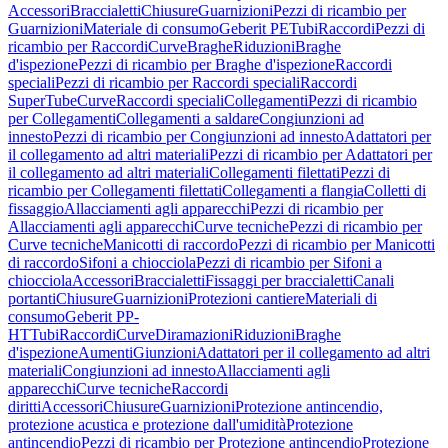
Accessori
Braccialetti
Chiusure
Guarnizioni
Pezzi di ricambio per
Guarnizioni
Materiale di consumo
Geberit PE
Tubi
Raccordi
Pezzi di
ricambio per Raccordi
Curve
Braghe
Riduzioni
Braghe
d'ispezione
Pezzi di ricambio per Braghe d'ispezione
Raccordi
speciali
Pezzi di ricambio per Raccordi speciali
Raccordi
SuperTube
Curve
Raccordi speciali
Collegamenti
Pezzi di ricambio
per Collegamenti
Collegamenti a saldare
Congiunzioni ad
innesto
Pezzi di ricambio per Congiunzioni ad innesto
Adattatori per
il collegamento ad altri materiali
Pezzi di ricambio per Adattatori per
il collegamento ad altri materiali
Collegamenti filettati
Pezzi di
ricambio per Collegamenti filettati
Collegamenti a flangia
Colletti di
fissaggio
Allacciamenti agli apparecchi
Pezzi di ricambio per
Allacciamenti agli apparecchi
Curve tecniche
Pezzi di ricambio per
Curve tecniche
Manicotti di raccordo
Pezzi di ricambio per Manicotti
di raccordo
Sifoni a chiocciola
Pezzi di ricambio per Sifoni a
chiocciola
Accessori
Braccialetti
Fissaggi per braccialetti
Canali
portanti
Chiusure
Guarnizioni
Protezioni cantiere
Materiali di
consumo
Geberit PP-
HT
Tubi
Raccordi
Curve
Diramazioni
Riduzioni
Braghe
d'ispezione
Aumenti
Giunzioni
Adattatori per il collegamento ad altri
materiali
Congiunzioni ad innesto
Allacciamenti agli
apparecchi
Curve tecniche
Raccordi
diritti
Accessori
Chiusure
Guarnizioni
Protezione antincendio,
protezione acustica e protezione dall'umidità
Protezione
antincendio
Pezzi di ricambio per Protezione antincendio
Protezione