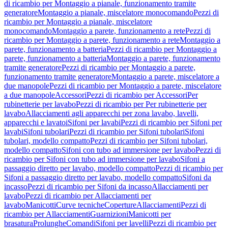
di ricambio per Montaggio a pianale, funzionamento tramite
generatore
Montaggio a pianale, miscelatore monocomando
Pezzi di
ricambio per Montaggio a pianale, miscelatore
monocomando
Montaggio a parete, funzionamento a rete
Pezzi di
ricambio per Montaggio a parete, funzionamento a rete
Montaggio a
parete, funzionamento a batteria
Pezzi di ricambio per Montaggio a
parete, funzionamento a batteria
Montaggio a parete, funzionamento
tramite generatore
Pezzi di ricambio per Montaggio a parete,
funzionamento tramite generatore
Montaggio a parete, miscelatore a
due manopole
Pezzi di ricambio per Montaggio a parete, miscelatore
a due manopole
Accessori
Pezzi di ricambio per Accessori
Per
rubinetterie per lavabo
Pezzi di ricambio per Per rubinetterie per
lavabo
Allacciamenti agli apparecchi per zona lavabo, lavelli,
apparecchi e lavatoi
Sifoni per lavabi
Pezzi di ricambio per Sifoni per
lavabi
Sifoni tubolari
Pezzi di ricambio per Sifoni tubolari
Sifoni
tubolari, modello compatto
Pezzi di ricambio per Sifoni tubolari,
modello compatto
Sifoni con tubo ad immersione per lavabo
Pezzi di
ricambio per Sifoni con tubo ad immersione per lavabo
Sifoni a
passaggio diretto per lavabo, modello compatto
Pezzi di ricambio per
Sifoni a passaggio diretto per lavabo, modello compatto
Sifoni da
incasso
Pezzi di ricambio per Sifoni da incasso
Allacciamenti per
lavabo
Pezzi di ricambio per Allacciamenti per
lavabo
Manicotti
Curve tecniche
Coperture
Allacciamenti
Pezzi di
ricambio per Allacciamenti
Guarnizioni
Manicotti per
brasatura
Prolunghe
Comandi
Sifoni per lavelli
Pezzi di ricambio per