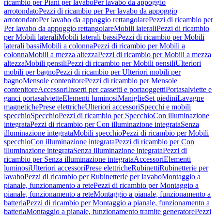
ricambio per Piani per lavabo
Per lavabo da appoggio
arrotondato
Pezzi di ricambio per Per lavabo da appoggio
arrotondato
Per lavabo da appoggio rettangolare
Pezzi di ricambio per
Per lavabo da appoggio rettangolare
Mobili laterali
Pezzi di ricambio
per Mobili laterali
Mobili laterali bassi
Pezzi di ricambio per Mobili
laterali bassi
Mobili a colonna
Pezzi di ricambio per Mobili a
colonna
Mobili a mezza altezza
Pezzi di ricambio per Mobili a mezza
altezza
Mobili pensili
Pezzi di ricambio per Mobili pensili
Ulteriori
mobili per bagno
Pezzi di ricambio per Ulteriori mobili per
bagno
Mensole contenitore
Pezzi di ricambio per Mensole
contenitore
Accessori
Inserti per cassetti e portaoggetti
Portasalviette e
ganci portasalviette
Elementi luminosi
Maniglie
Set piedini
Lavagne
magnetiche
Prese elettriche
Ulteriori accessori
Specchi e mobili
specchio
Specchio
Pezzi di ricambio per Specchio
Con illuminazione
integrata
Pezzi di ricambio per Con illuminazione integrata
Senza
illuminazione integrata
Mobili specchio
Pezzi di ricambio per Mobili
specchio
Con illuminazione integrata
Pezzi di ricambio per Con
illuminazione integrata
Senza illuminazione integrata
Pezzi di
ricambio per Senza illuminazione integrata
Accessori
Elementi
luminosi
Ulteriori accessori
Prese elettriche
Rubinetti
Rubinetterie per
lavabo
Pezzi di ricambio per Rubinetterie per lavabo
Montaggio a
pianale, funzionamento a rete
Pezzi di ricambio per Montaggio a
pianale, funzionamento a rete
Montaggio a pianale, funzionamento a
batteria
Pezzi di ricambio per Montaggio a pianale, funzionamento a
batteria
Montaggio a pianale, funzionamento tramite generatore
Pezzi