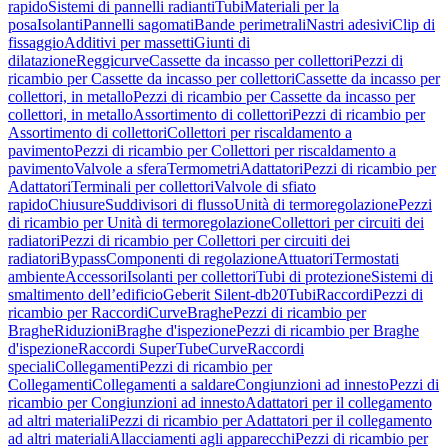
rapido
Sistemi di pannelli radianti
Tubi
Materiali per la
posa
Isolanti
Pannelli sagomati
Bande perimetrali
Nastri adesivi
Clip di
fissaggio
Additivi per massetti
Giunti di
dilatazione
Reggicurve
Cassette da incasso per collettori
Pezzi di
ricambio per Cassette da incasso per collettori
Cassette da incasso per
collettori, in metallo
Pezzi di ricambio per Cassette da incasso per
collettori, in metallo
Assortimento di collettori
Pezzi di ricambio per
Assortimento di collettori
Collettori per riscaldamento a
pavimento
Pezzi di ricambio per Collettori per riscaldamento a
pavimento
Valvole a sfera
Termometri
Adattatori
Pezzi di ricambio per
Adattatori
Terminali per collettori
Valvole di sfiato
rapido
Chiusure
Suddivisori di flusso
Unità di termoregolazione
Pezzi
di ricambio per Unità di termoregolazione
Collettori per circuiti dei
radiatori
Pezzi di ricambio per Collettori per circuiti dei
radiatori
Bypass
Componenti di regolazione
Attuatori
Termostati
ambiente
Accessori
Isolanti per collettori
Tubi di protezione
Sistemi di
smaltimento dell’edificio
Geberit Silent-db20
Tubi
Raccordi
Pezzi di
ricambio per Raccordi
Curve
Braghe
Pezzi di ricambio per
Braghe
Riduzioni
Braghe d'ispezione
Pezzi di ricambio per Braghe
d'ispezione
Raccordi SuperTube
Curve
Raccordi
speciali
Collegamenti
Pezzi di ricambio per
Collegamenti
Collegamenti a saldare
Congiunzioni ad innesto
Pezzi di
ricambio per Congiunzioni ad innesto
Adattatori per il collegamento
ad altri materiali
Pezzi di ricambio per Adattatori per il collegamento
ad altri materiali
Allacciamenti agli apparecchi
Pezzi di ricambio per