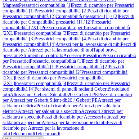
Mapress
Pressatrici compatibilità [1]
Pezzi di ricambio per Pressatrici
compatibilità [1]
Pressatrici compatibilità [2]
Pezzi di ricambio per
Pressatrici compatibilità [2]
Compatibilità pressatrici [1] / [2]
Pezzi di
ricambio per Compatibilità pressatrici [1] / [2]
Pressatrici
compatibilità [2XL]
Pezzi di ricambio per Pressatrici compatibilità
[2XL]
Pressatrici compatibilità [3]
Pezzi di ricambio per Pressatrici
compatibilità [3]
Pressatrici compatibilità [4]
Pezzi di ricambio per
Pressatrici compatibilità [4]
Attrezzi per la lavorazione di tubi
Pezzi di
ricambio per Attrezzi per la lavorazione di tubi
Tappi prova
pressione
Strumenti di controllo
Accessori
Pressatrici
Pezzi di ricambio
per Pressatrici
Pressatrici compatibilità [1]
Pezzi di ricambio per
Pressatrici compatibilità [1]
Pressatrici compatibilità [2]
Pezzi di
ricambio per Pressatrici compatibilità [2]
Pressatrici compatibilità
[2XL]
Pezzi di ricambio per Pressatrici compatibilità
[2XL]
Pressatrici compatibilità [4]
Pezzi di ricambio per Pressatrici
compatibilità [4]
Per sistemi di pannelli radianti Geberit
Srotolatori
tubi
Attrezzi per Geberit Silent-db20 / Geberit PE
Pezzi di ricambio
per Attrezzi per Geberit Silent-db20 / Geberit PE
Attrezzi per
saldatura elettrica
Pezzi di ricambio per Attrezzi per saldatura
elettrica
Attrezzi per saldatura a specchio
Accessori attrezzi per
saldatura a specchio
Pezzi di ricambio per Accessori attrezzi per
saldatura a specchio
Attrezzi per la lavorazione di tubi
Pezzi di
ricambio per Attrezzi per la lavorazione di
tubi
Telecomandi
Telecomandi