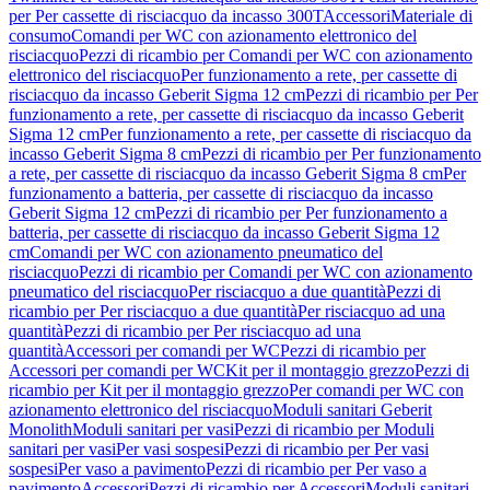
per Per cassette di risciacquo da incasso 300T
Accessori
Materiale di
consumo
Comandi per WC con azionamento elettronico del
risciacquo
Pezzi di ricambio per Comandi per WC con azionamento
elettronico del risciacquo
Per funzionamento a rete, per cassette di
risciacquo da incasso Geberit Sigma 12 cm
Pezzi di ricambio per Per
funzionamento a rete, per cassette di risciacquo da incasso Geberit
Sigma 12 cm
Per funzionamento a rete, per cassette di risciacquo da
incasso Geberit Sigma 8 cm
Pezzi di ricambio per Per funzionamento
a rete, per cassette di risciacquo da incasso Geberit Sigma 8 cm
Per
funzionamento a batteria, per cassette di risciacquo da incasso
Geberit Sigma 12 cm
Pezzi di ricambio per Per funzionamento a
batteria, per cassette di risciacquo da incasso Geberit Sigma 12
cm
Comandi per WC con azionamento pneumatico del
risciacquo
Pezzi di ricambio per Comandi per WC con azionamento
pneumatico del risciacquo
Per risciacquo a due quantità
Pezzi di
ricambio per Per risciacquo a due quantità
Per risciacquo ad una
quantità
Pezzi di ricambio per Per risciacquo ad una
quantità
Accessori per comandi per WC
Pezzi di ricambio per
Accessori per comandi per WC
Kit per il montaggio grezzo
Pezzi di
ricambio per Kit per il montaggio grezzo
Per comandi per WC con
azionamento elettronico del risciacquo
Moduli sanitari Geberit
Monolith
Moduli sanitari per vasi
Pezzi di ricambio per Moduli
sanitari per vasi
Per vasi sospesi
Pezzi di ricambio per Per vasi
sospesi
Per vaso a pavimento
Pezzi di ricambio per Per vaso a
pavimento
Accessori
Pezzi di ricambio per Accessori
Moduli sanitari