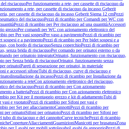
del risciacquo
Per funzionamento a rete, per cassette di risciacquo da
nzionamento a rete, per cassette di risciacquo da incasso Geberit
eria, per cassette di risciacquo da incasso Geberit Sigma 12 cm
Pezzi
umatico del risciacquo
Pezzi di ricambio per Comandi per WC con
quantità
Pezzi di ricambio per Per risciacquo ad una quantità
Accessori
gio grezzo
Per comandi per WC con azionamento elettronico del
mbio per Per vasi sospesi
Per vaso a pavimento
Pezzi di ricambio per
et sospesi e a pavimento
Pezzi di ricambio per Per bidet sospesi e a
quo, con bordo di risciacquo
Senza coperchio
Pezzi di ricambio per
uo, senza brida di risciacquo
Per comando per orinatoi esterno o da
mando per orinatoio integrato
Orinatoi, funzionamento con risciacquo,
bio per Senza brida di risciacquo
Orinatoi, funzionamento senza
per orinatoi
Pareti di separazione per orinatoi, in materiale
foni e accessori sifone
Tubi di risciacquo, curve di risciacquo e
inatoi
Installazione da incasso
Pezzi di ricambio per Installazione da
unzionamento a rete
Con azionamento elettronico del risciacquo,
ico del risciacquo
Pezzi di ricambio per Con azionamento
mento a batteria
Pezzi di ricambio per Con azionamento elettronico
ambio per Kit per il montaggio grezzo e kit di adattamento
Tubi di
r vasi e vuotatoi
Pezzi di ricambio per Sifoni per vasi e
ambio per Set per allacciamento
Cannotti
Pezzi di ricambio per
ni per orinatoi
Sifoni per orinatoio
Pezzi di ricambio per Sifoni per
l tubo di risciacquo e del cannotto
Curve tecniche
Pezzi di ricambio
cniche
Coperture
Allacciamenti
Guarnizioni
Manicotti per brasatura
Zona
mbio per Lavabi per mobili sottolavabo
Lavabi da appoggio
Pezzi di