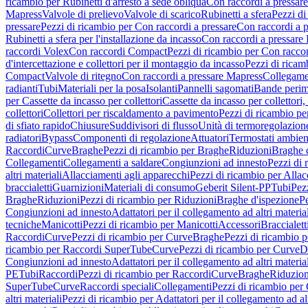
ricambio per Rubinetti d'arresto a sede obliqua
Con raccordi a pressar
Mapress
Valvole di prelievo
Valvole di scarico
Rubinetti a sfera
Pezzi di
pressare
Pezzi di ricambio per Con raccordi a pressare
Con raccordi a 
Rubinetti a sfera per l'installazione da incasso
Con raccordi a pressare
raccordi Volex
Con raccordi Compact
Pezzi di ricambio per Con racc
d'intercettazione e collettori per il montaggio da incasso
Pezzi di ricamb
Compact
Valvole di ritegno
Con raccordi a pressare Mapress
Collegamen
radianti
Tubi
Materiali per la posa
Isolanti
Pannelli sagomati
Bande perim
per Cassette da incasso per collettori
Cassette da incasso per collettori,
collettori
Collettori per riscaldamento a pavimento
Pezzi di ricambio pe
di sfiato rapido
Chiusure
Suddivisori di flusso
Unità di termoregolazion
radiatori
Bypass
Componenti di regolazione
Attuatori
Termostati ambien
Raccordi
Curve
Braghe
Pezzi di ricambio per Braghe
Riduzioni
Braghe 
Collegamenti
Collegamenti a saldare
Congiunzioni ad innesto
Pezzi di 
altri materiali
Allacciamenti agli apparecchi
Pezzi di ricambio per Allac
braccialetti
Guarnizioni
Materiali di consumo
Geberit Silent-PP
Tubi
Pez
Braghe
Riduzioni
Pezzi di ricambio per Riduzioni
Braghe d'ispezione
Pe
Congiunzioni ad innesto
Adattatori per il collegamento ad altri materia
tecniche
Manicotti
Pezzi di ricambio per Manicotti
Accessori
Braccialett
Raccordi
Curve
Pezzi di ricambio per Curve
Braghe
Pezzi di ricambio 
ricambio per Raccordi SuperTube
Curve
Pezzi di ricambio per Curve
D
Congiunzioni ad innesto
Adattatori per il collegamento ad altri materia
PE
Tubi
Raccordi
Pezzi di ricambio per Raccordi
Curve
Braghe
Riduzion
SuperTube
Curve
Raccordi speciali
Collegamenti
Pezzi di ricambio per
altri materiali
Pezzi di ricambio per Adattatori per il collegamento ad alt