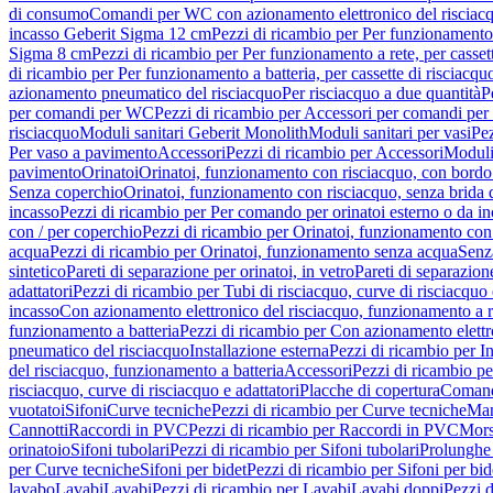
di consumo
Comandi per WC con azionamento elettronico del risciac
incasso Geberit Sigma 12 cm
Pezzi di ricambio per Per funzionamento 
Sigma 8 cm
Pezzi di ricambio per Per funzionamento a rete, per casse
di ricambio per Per funzionamento a batteria, per cassette di risciac
azionamento pneumatico del risciacquo
Per risciacquo a due quantità
P
per comandi per WC
Pezzi di ricambio per Accessori per comandi pe
risciacquo
Moduli sanitari Geberit Monolith
Moduli sanitari per vasi
Pez
Per vaso a pavimento
Accessori
Pezzi di ricambio per Accessori
Moduli 
pavimento
Orinatoi
Orinatoi, funzionamento con risciacquo, con bordo 
Senza coperchio
Orinatoi, funzionamento con risciacquo, senza brida d
incasso
Pezzi di ricambio per Per comando per orinatoi esterno o da i
con / per coperchio
Pezzi di ricambio per Orinatoi, funzionamento con 
acqua
Pezzi di ricambio per Orinatoi, funzionamento senza acqua
Senz
sintetico
Pareti di separazione per orinatoi, in vetro
Pareti di separazion
adattatori
Pezzi di ricambio per Tubi di risciacquo, curve di risciacquo 
incasso
Con azionamento elettronico del risciacquo, funzionamento a r
funzionamento a batteria
Pezzi di ricambio per Con azionamento elettr
pneumatico del risciacquo
Installazione esterna
Pezzi di ricambio per In
del risciacquo, funzionamento a batteria
Accessori
Pezzi di ricambio pe
risciacquo, curve di risciacquo e adattatori
Placche di copertura
Comand
vuotatoi
Sifoni
Curve tecniche
Pezzi di ricambio per Curve tecniche
Man
Cannotti
Raccordi in PVC
Pezzi di ricambio per Raccordi in PVC
Mors
orinatoio
Sifoni tubolari
Pezzi di ricambio per Sifoni tubolari
Prolunghe 
per Curve tecniche
Sifoni per bidet
Pezzi di ricambio per Sifoni per bid
lavabo
Lavabi
Lavabi
Pezzi di ricambio per Lavabi
Lavabi doppi
Pezzi 