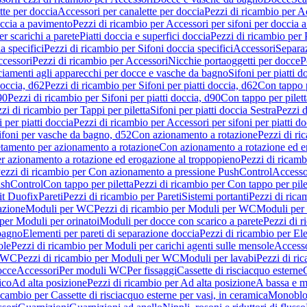
tte per doccia
Accessori per canalette per doccia
Pezzi di ricambio per Ac
occia a pavimento
Pezzi di ricambio per Accessori per sifoni per doccia 
r scarichi a parete
Piatti doccia e superfici doccia
Pezzi di ricambio per P
a specifici
Pezzi di ricambio per Sifoni doccia specifici
Accessori
Separa
cessori
Pezzi di ricambio per Accessori
Nicchie portaoggetti per docce
P
ciamenti agli apparecchi per docce e vasche da bagno
Sifoni per piatti d
doccia, d62
Pezzi di ricambio per Sifoni per piatti doccia, d62
Con tappo p
90
Pezzi di ricambio per Sifoni per piatti doccia, d90
Con tappo per pilett
zi di ricambio per Tappi per piletta
Sifoni per piatti doccia Sestra
Pezzi d
 per piatti doccia
Pezzi di ricambio per Accessori per sifoni per piatti do
ifoni per vasche da bagno, d52
Con azionamento a rotazione
Pezzi di r
etamento per azionamento a rotazione
Con azionamento a rotazione ed e
r azionamento a rotazione ed erogazione al troppopieno
Pezzi di ricam
ezzi di ricambio per Con azionamento a pressione PushControl
Accesso
ushControl
Con tappo per piletta
Pezzi di ricambio per Con tappo per pile
it Duofix
Pareti
Pezzi di ricambio per Pareti
Sistemi portanti
Pezzi di rica
azione
Moduli per WC
Pezzi di ricambio per Moduli per WC
Moduli per 
per Moduli per orinatoi
Moduli per docce con scarico a parete
Pezzi di r
 bagno
Elementi per pareti di separazione doccia
Pezzi di ricambio per Ele
ole
Pezzi di ricambio per Moduli per carichi agenti sulle mensole
Access
r WC
Pezzi di ricambio per Moduli per WC
Moduli per lavabi
Pezzi di ri
occe
Accessori
Per moduli WC
Per fissaggi
Cassette di risciacquo esterne
C
ico
Ad alta posizione
Pezzi di ricambio per Ad alta posizione
A bassa e m
icambio per Cassette di risciacquo esterne per vasi, in ceramica
Monoblo