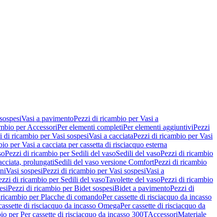
 sospesi
Vasi a pavimento
Pezzi di ricambio per Vasi a
ambio per Accessori
Per elementi completi
Per elementi aggiuntivi
Pezzi
i di ricambio per Vasi sospesi
Vasi a cacciata
Pezzi di ricambio per Vasi
io per Vasi a cacciata per cassetta di risciacquo esterna
so
Pezzi di ricambio per Sedili del vaso
Sedili del vaso
Pezzi di ricambio
acciata, prolungati
Sedili del vaso versione Comfort
Pezzi di ricambio
ni
Vasi sospesi
Pezzi di ricambio per Vasi sospesi
Vasi a
ezzi di ricambio per Sedili del vaso
Tavolette del vaso
Pezzi di ricambio
esi
Pezzi di ricambio per Bidet sospesi
Bidet a pavimento
Pezzi di
 ricambio per Placche di comando
Per cassette di risciacquo da incasso
 cassette di risciacquo da incasso Omega
Per cassette di risciacquo da
io per Per cassette di risciacquo da incasso 300T
Accessori
Materiale