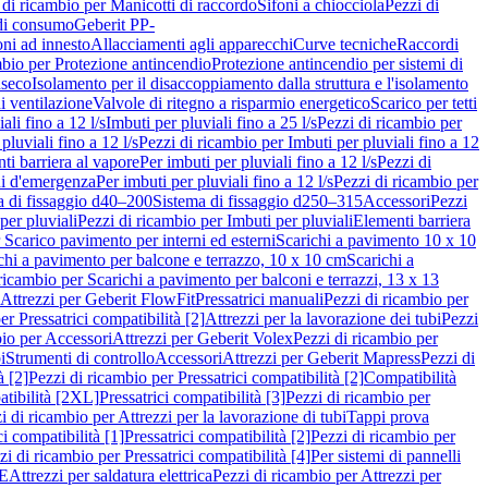
 di ricambio per Manicotti di raccordo
Sifoni a chiocciola
Pezzi di
 di consumo
Geberit PP-
ni ad innesto
Allacciamenti agli apparecchi
Curve tecniche
Raccordi
mbio per Protezione antincendio
Protezione antincendio per sistemi di
nseco
Isolamento per il disaccoppiamento dalla struttura e l'isolamento
i ventilazione
Valvole di ritegno a risparmio energetico
Scarico per tetti
ali fino a 12 l/s
Imbuti per pluviali fino a 25 l/s
Pezzi di ricambio per
pluviali fino a 12 l/s
Pezzi di ricambio per Imbuti per pluviali fino a 12
ti barriera al vapore
Per imbuti per pluviali fino a 12 l/s
Pezzi di
ni d'emergenza
Per imbuti per pluviali fino a 12 l/s
Pezzi di ricambio per
a di fissaggio d40–200
Sistema di fissaggio d250–315
Accessori
Pezzi
per pluviali
Pezzi di ricambio per Imbuti per pluviali
Elementi barriera
 Scarico pavimento per interni ed esterni
Scarichi a pavimento 10 x 10
chi a pavimento per balcone e terrazzo, 10 x 10 cm
Scarichi a
ricambio per Scarichi a pavimento per balconi e terrazzi, 13 x 13
 Attrezzi per Geberit FlowFit
Pressatrici manuali
Pezzi di ricambio per
er Pressatrici compatibilità [2]
Attrezzi per la lavorazione dei tubi
Pezzi
bio per Accessori
Attrezzi per Geberit Volex
Pezzi di ricambio per
i
Strumenti di controllo
Accessori
Attrezzi per Geberit Mapress
Pezzi di
à [2]
Pezzi di ricambio per Pressatrici compatibilità [2]
Compatibilità
atibilità [2XL]
Pressatrici compatibilità [3]
Pezzi di ricambio per
i di ricambio per Attrezzi per la lavorazione di tubi
Tappi prova
i compatibilità [1]
Pressatrici compatibilità [2]
Pezzi di ricambio per
zi di ricambio per Pressatrici compatibilità [4]
Per sistemi di pannelli
PE
Attrezzi per saldatura elettrica
Pezzi di ricambio per Attrezzi per