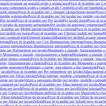
amani
Lavamani ad angolo
Lavabi a semincasso
Pezzi di ricambio per La
ncasso sottopiano
Lavabi a canale
Lavabi Comfort
Lavabi per bambini
La
sori
Colonne
Pezzi di ricambio per Colonne
Colonne
Semicolonne
Pezzi 
 mobile sottolavabo
Pezzi di ricambio per Set lavabo per mobile con mob
i
Per lavabi
Pezzi di ricambio per Per lavabi
Per lavabi doppi
Pezzi di ric
er lavabo da appoggio arrotondato
Per lavabo da appoggio rettangolare
P
 ricambio per Mobili laterali bassi
Mobili a colonna
Pezzi di ricambio pe
riori mobili per bagno
Pezzi di ricambio per Ulteriori mobili per bagno
Me
ganci portasalviette
Elementi luminosi
Maniglie
Set piedini
Lavagne magne
tegrata
Pezzi di ricambio per Con illuminazione integrata
Senza illumina
azione integrata
Senza illuminazione integrata
Pezzi di ricambio per Sen
mbio per Rubinetterie per lavabo
Montaggio a pianale, funzionamento a 
er Montaggio a pianale, funzionamento a batteria
Montaggio a pianale, 
elatore monocomando
Pezzi di ricambio per Montaggio a pianale, misc
rete, funzionamento a batteria
Pezzi di ricambio per Montaggio a parete
ramite generatore
Montaggio a parete, miscelatore a due manopole
Pezzi 
r lavabo
Pezzi di ricambio per Per rubinetterie per lavabo
Allacciamenti a
cambio per Sifoni tubolari
Sifoni tubolari, modello compatto
Pezzi di ric
sione per lavabo
Sifoni a passaggio diretto per lavabo, modello compatt
cciamenti per lavabo
Pezzi di ricambio per Allacciamenti per lavabo
Mani
ifoni per lavelli
Pezzi di ricambio per Sifoni per lavelli
Sifoni tubolari
Pez
o per Giunti per lavello
Manicotti
Pezzi di ricambio per Manicotti
Access
 Sifoni tubolari
Sifoni da incasso
Pezzi di ricambio per Sifoni da incasso
o per Sifoni per lavatoi
Sifoni
Pezzi di ricambio per Sifoni
Curve tecnich
sori
Pezzi di ricambio per Accessori
Docce e vasche da bagno
Docce
Sca