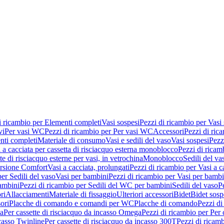
i ricambio per Elementi completi
Vasi sospesi
Pezzi di ricambio per Vasi
vi
Per vasi WC
Pezzi di ricambio per Per vasi WC
Accessori
Pezzi di ric
nti completi
Materiale di consumo
Vasi e sedili del vaso
Vasi sospesi
Pezz
 a cacciata per cassetta di risciacquo esterna monoblocco
Pezzi di ricamb
te di risciacquo esterne per vasi, in vetrochina
Monoblocco
Sedili del va
ersione Comfort
Vasi a cacciata, prolungati
Pezzi di ricambio per Vasi a c
er Sedili del vaso
Vasi per bambini
Pezzi di ricambio per Vasi per bambi
ambini
Pezzi di ricambio per Sedili del WC per bambini
Sedili del vaso
P
ri
Allacciamenti
Materiale di fissaggio
Ulteriori accessori
Bidet
Bidet sosp
ori
Placche di comando e comandi per WC
Placche di comando
Pezzi di
ma
Per cassette di risciacquo da incasso Omega
Pezzi di ricambio per Per
ncasso Twinline
Per cassette di risciacquo da incasso 300T
Pezzi di ricamb