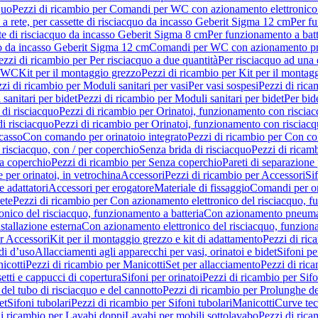
quo
Pezzi di ricambio per Comandi per WC con azionamento elettronico 
a rete, per cassette di risciacquo da incasso Geberit Sigma 12 cm
Per fu
tte di risciacquo da incasso Geberit Sigma 8 cm
Per funzionamento a batt
quo da incasso Geberit Sigma 12 cm
Comandi per WC con azionamento pne
ezzi di ricambio per Per risciacquo a due quantità
Per risciacquo ad una 
r WC
Kit per il montaggio grezzo
Pezzi di ricambio per Kit per il montag
zi di ricambio per Moduli sanitari per vasi
Per vasi sospesi
Pezzi di rica
sanitari per bidet
Pezzi di ricambio per Moduli sanitari per bidet
Per bid
di risciacquo
Pezzi di ricambio per Orinatoi, funzionamento con risciac
i risciacquo
Pezzi di ricambio per Orinatoi, funzionamento con risciacq
ncasso
Con comando per orinatoio integrato
Pezzi di ricambio per Con co
risciacquo, con / per coperchio
Senza brida di risciacquo
Pezzi di ricam
a coperchio
Pezzi di ricambio per Senza coperchio
Pareti di separazione 
e per orinatoi, in vetrochina
Accessori
Pezzi di ricambio per Accessori
Si
e adattatori
Accessori per erogatore
Materiale di fissaggio
Comandi per or
ete
Pezzi di ricambio per Con azionamento elettronico del risciacquo, f
onico del risciacquo, funzionamento a batteria
Con azionamento pneumat
stallazione esterna
Con azionamento elettronico del risciacquo, funziona
r Accessori
Kit per il montaggio grezzo e kit di adattamento
Pezzi di ric
i d’uso
Allacciamenti agli apparecchi per vasi, orinatoi e bidet
Sifoni pe
icotti
Pezzi di ricambio per Manicotti
Set per allacciamento
Pezzi di ric
etti e cappucci di copertura
Sifoni per orinatoi
Pezzi di ricambio per Sifo
del tubo di risciacquo e del cannotto
Pezzi di ricambio per Prolunghe de
et
Sifoni tubolari
Pezzi di ricambio per Sifoni tubolari
Manicotti
Curve te
di ricambio per Lavabi doppi
Lavabi per mobili sottolavabo
Pezzi di rica