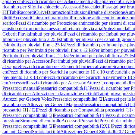
apparecchi
Pezzi di ricambio per Allacciamenti agli apparecchi
Curve t
ricambio per Sifoni a chiocciola
Accessori
Braccialetti
Fissaggi per bracc
HT
Tubi
Raccordi
Curve
Diramazioni
Riduzioni
Braghe d'ispezione
Aume
diritti
Accessori
Chiusure
Guarnizioni
Protezione antincendio, protezione
scarico
Pezzi di ricambio per Protezione antincendio per sistemi di sca
acustico del rumore trasmesso indirettamente via aria
Protezione dall'u
Geberit Pluvia
Imbuti per pluviali
Pezzi di ricambio per Imbuti per pluv
Imbuti per pluviali fino a 25 l/s
Imbuti per pluviali per canali di gronda
l/s
Imbuti per pluviali fino a 25 l/s
Pezzi di ricambio per Imbuti per pluvi
ricambio per Per imbuti per pluviali fino a 12 l/s
Per imbuti per pluviali
Per imbuti per pluviali fino a 12 l/s
Per imbuti per pluviali fino a 25 l/s
di ricambio per Accessori
Per imbuti per pluviali
Pezzi di ricambio per 
al vapore
Pezzi di ricambio per Elementi barriera al vapore
Scarico per
cm
Pezzi di ricambio per Scarichi a pavimento 10 x 10 cm
Scarichi a 
pavimento 13 x 13 cm
Pezzi di ricambio per Scarichi a pavimento 13 
cm
Accessori
Pezzi di ricambio per Accessori
Attrezzi, componenti di r
Pressatrici manuali
Pressatrici compatibilità [1]
Pezzi di ricambio per Pre
di ricambio per Attrezzi per la lavorazione dei tubi
Tappi prova pressi
Attrezzi per Geberit Volex
Pressatrici compatibilità [2]
Attrezzi per la l
ricambio per Attrezzi per Geberit Mapress
Pressatrici compatibilità [1]
pressatrici [1] / [2]
Pezzi di ricambio per Compatibilità pressatrici [1] / 
Pressatrici compatibilità [3]
Pressatrici compatibilità [4]
Pezzi di ricambi
pressione
Strumenti di controllo
Accessori
Pressatrici
Pezzi di ricambio p
Pressatrici compatibilità [2]
Pressatrici compatibilità [2XL]
Pezzi di ric
radianti Geberit
Srotolatori tubi
Attrezzi per Geberit Silent-db20 / Gebe