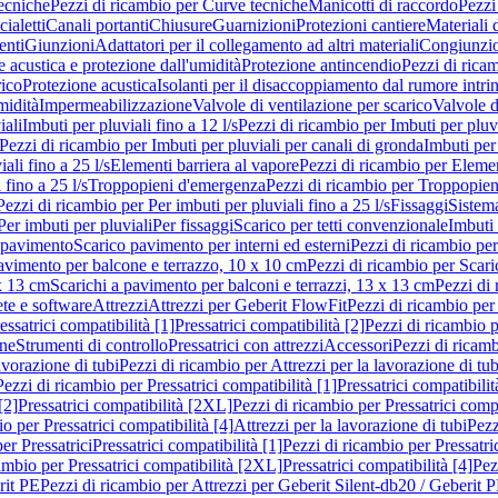
ecniche
Pezzi di ricambio per Curve tecniche
Manicotti di raccordo
Pezzi
ialetti
Canali portanti
Chiusure
Guarnizioni
Protezioni cantiere
Materiali
nti
Giunzioni
Adattatori per il collegamento ad altri materiali
Congiunzio
 acustica e protezione dall'umidità
Protezione antincendio
Pezzi di rica
rico
Protezione acustica
Isolanti per il disaccoppiamento dal rumore intri
midità
Impermeabilizzazione
Valvole di ventilazione per scarico
Valvole d
iali
Imbuti per pluviali fino a 12 l/s
Pezzi di ricambio per Imbuti per pluvi
Pezzi di ricambio per Imbuti per pluviali per canali di gronda
Imbuti per 
ali fino a 25 l/s
Elementi barriera al vapore
Pezzi di ricambio per Elemen
 fino a 25 l/s
Troppopieni d'emergenza
Pezzi di ricambio per Troppopie
Pezzi di ricambio per Per imbuti per pluviali fino a 25 l/s
Fissaggi
Sistem
Per imbuti per pluviali
Per fissaggi
Scarico per tetti convenzionale
Imbuti 
 pavimento
Scarico pavimento per interni ed esterni
Pezzi di ricambio per
pavimento per balcone e terrazzo, 10 x 10 cm
Pezzi di ricambio per Scari
x 13 cm
Scarichi a pavimento per balconi e terrazzi, 13 x 13 cm
Pezzi di 
ete e software
Attrezzi
Attrezzi per Geberit FlowFit
Pezzi di ricambio per
ssatrici compatibilità [1]
Pressatrici compatibilità [2]
Pezzi di ricambio p
one
Strumenti di controllo
Pressatrici con attrezzi
Accessori
Pezzi di ricam
avorazione di tubi
Pezzi di ricambio per Attrezzi per la lavorazione di tub
Pezzi di ricambio per Pressatrici compatibilità [1]
Pressatrici compatibilit
[2]
Pressatrici compatibilità [2XL]
Pezzi di ricambio per Pressatrici comp
o per Pressatrici compatibilità [4]
Attrezzi per la lavorazione di tubi
Pezz
er Pressatrici
Pressatrici compatibilità [1]
Pezzi di ricambio per Pressatric
ambio per Pressatrici compatibilità [2XL]
Pressatrici compatibilità [4]
Pez
rit PE
Pezzi di ricambio per Attrezzi per Geberit Silent-db20 / Geberit 