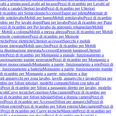
vabi a semincasso
Lavabi ad incasso
Pezzi di ricambio per Lavabi ad
vabi a canale
Ulteriori lavabi
Pezzi di ricambio per Ulteriori
di ricambio per Semicolonne
Accessori
Tappi per piletta
Materiale di
ile sottolavabo
Mobili per bagno
Mobili sottolavabo
Pezzi di ricambio
ambio per Per lavabi doppi
Piani per lavabo
Pezzi di ricambio per Piani
ezzi di ricambio per Per lavabo da appoggio rettangolare
Mobili
r Mobili a colonna
Mobili a mezza altezza
Pezzi di ricambio per Mobili
nsole contenitore
Pezzi di ricambio per Mensole
tiche
Prese elettriche
Ulteriori accessori
Specchi e mobili
zione integrata
Mobili specchio
Pezzi di ricambio per Mobili
za illuminazione integrata
Accessori
Elementi luminosi
Ulteriori
rete
Pezzi di ricambio per Montaggio a pianale, funzionamento a
funzionamento tramite generatore
Pezzi di ricambio per Montaggio a
elatore monocomando
Montaggio a parete, funzionamento a rete
Pezzi di
, funzionamento a batteria
Montaggio a parete, funzionamento tramite
di ricambio per Montaggio a parete, miscelatore a due
gli apparecchi per zona lavabo, lavelli, apparecchi e lavatoi
Sifoni per
ambio per Sifoni tubolari, modello compatto
Sifoni con tubo ad
o
Pezzi di ricambio per Sifoni a passaggio diretto per lavabo, modello
cotti
Curve tecniche
Coperture
Allacciamenti
Pezzi di ricambio per
zi di ricambio per Sifoni tubolari
Sifoni a doppia camera
Pezzi di
ori
Pezzi di ricambio per Accessori
Sifoni per apparecchi
Pezzi di
Sifoni esterni
Pezzi di ricambio per Sifoni esterni
Allacciamenti
Pezzi di
e
Pezzi di ricambio per Curve tecniche
Manicotti
Pezzi di ricambio per
richi a pavimento per docce
Pezzi di ricambio per Scarichi a