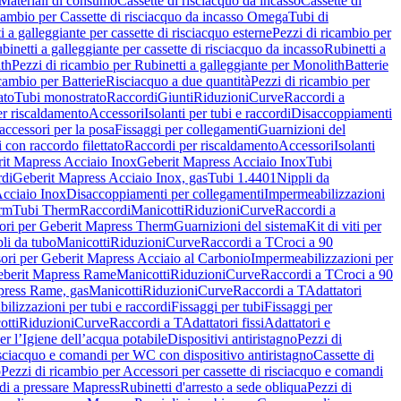
Materiali di consumo
Cassette di risciacquo da incasso
Cassette di
icambio per Cassette di risciacquo da incasso Omega
Tubi di
i a galleggiante per cassette di risciacquo esterne
Pezzi di ricambio per
binetti a galleggiante per cassette di risciacquo da incasso
Rubinetti a
ith
Pezzi di ricambio per Rubinetti a galleggiante per Monolith
Batterie
icambio per Batterie
Risciacquo a due quantità
Pezzi di ricambio per
ato
Tubi monostrato
Raccordi
Giunti
Riduzioni
Curve
Raccordi a
r riscaldamento
Accessori
Isolanti per tubi e raccordi
Disaccoppiamenti
accessori per la posa
Fissaggi per collegamenti
Guarnizioni del
i con raccordo filettato
Raccordi per riscaldamento
Accessori
Isolanti
it Mapress Acciaio Inox
Geberit Mapress Acciaio Inox
Tubi
di
Geberit Mapress Acciaio Inox, gas
Tubi 1.4401
Nippli da
Acciaio Inox
Disaccoppiamenti per collegamenti
Impermeabilizzazioni
rm
Tubi Therm
Raccordi
Manicotti
Riduzioni
Curve
Raccordi a
ori per Geberit Mapress Therm
Guarnizioni del sistema
Kit di viti per
li da tubo
Manicotti
Riduzioni
Curve
Raccordi a T
Croci a 90
ori per Geberit Mapress Acciaio al Carbonio
Impermeabilizzazioni per
berit Mapress Rame
Manicotti
Riduzioni
Curve
Raccordi a T
Croci a 90
press Rame, gas
Manicotti
Riduzioni
Curve
Raccordi a T
Adattatori
ilizzazioni per tubi e raccordi
Fissaggi per tubi
Fissaggi per
otti
Riduzioni
Curve
Raccordi a T
Adattatori fissi
Adattatori e
er l’Igiene dell’acqua potabile
Dispositivi antiristagno
Pezzi di
isciacquo e comandi per WC con dispositivo antiristagno
Cassette di
o
Pezzi di ricambio per Accessori per cassette di risciacquo e comandi
di a pressare Mapress
Rubinetti d'arresto a sede obliqua
Pezzi di