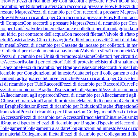
e FlowFit
Pezzi di ricambio per Con raccordi a pressare FlowFit
Con racc
 ricambio per Rubinetti a sfera
Con raccordi a pressare FlowFit
Pezzi di 
pressare Mapress
Pezzi di ricambio per Con raccordi a pressare Mapress
 FlowFit
Pezzi di ricambio per Con raccordi a pressare FlowFit
Con racco
ordi Compact
Con raccordi a pressare Mapress
Pezzi di ricambio per Con 
io per Unità valvole d'intercettazione e collettori per il montaggio da i
ti idrici per contatore dell'acqua
Con raccordi filettati
Valvole di sfiato 
etrali
Nastri adesivi
Clip di fissaggio
Additivi per massetti
Giunti di dilat
 in metallo
Pezzi di ricambio per Cassette da incasso per collettori, in me
r Collettori per riscaldamento a pavimento
Valvole a sfera
Termometri
Ada
e
Pezzi di ricambio per Unità di termoregolazione
Collettori per circuiti d
te
Accessori
Isolanti per collettori
Tubi di protezione
Sistemi di smaltiment
d'ispezione
Pezzi di ricambio per Braghe d'ispezione
Raccordi SuperTub
ricambio per Congiunzioni ad innesto
Adattatori per il collegamento ad al
ciamenti agli apparecchi
Curve tecniche
Pezzi di ricambio per Curve tec
zi di ricambio per Tubi
Raccordi
Pezzi di ricambio per Raccordi
Curve
Pe
zzi di ricambio per Braghe d'ispezione
Collegamenti
Pezzi di ricambio 
li
Allacciamenti agli apparecchi
Pezzi di ricambio per Allacciamenti agli
i
Chiusure
Guarnizioni
Tappi di protezione
Materiali di consumo
Geberit S
per Braghe
Riduzioni
Pezzi di ricambio per Riduzioni
Braghe d'ispezione
iramazioni
Pezzi di ricambio per Diramazioni
Collegamenti
Pezzi di ric
li
Accessori
Pezzi di ricambio per Accessori
Braccialetti
Chiusure
Guarniz
i
Braghe d'ispezione
Pezzi di ricambio per Braghe d'ispezione
Raccordi s
 Collegamenti
Collegamenti a saldare
Congiunzioni ad innesto
Pezzi di r
ri materiali
Collegamenti filettati
Pezzi di ricambio per Collegamenti filet