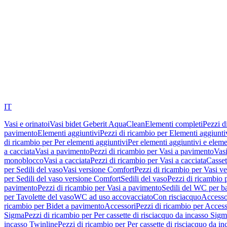
IT
Vasi e orinatoi
Vasi bidet Geberit AquaClean
Elementi completi
Pezzi d
pavimento
Elementi aggiuntivi
Pezzi di ricambio per Elementi aggiunti
di ricambio per Per elementi aggiuntivi
Per elementi aggiuntivi e eleme
a cacciata
Vasi a pavimento
Pezzi di ricambio per Vasi a pavimento
Vasi
monoblocco
Vasi a cacciata
Pezzi di ricambio per Vasi a cacciata
Casset
per Sedili del vaso
Vasi versione Comfort
Pezzi di ricambio per Vasi v
per Sedili del vaso versione Comfort
Sedili del vaso
Pezzi di ricambio p
pavimento
Pezzi di ricambio per Vasi a pavimento
Sedili del WC per b
per Tavolette del vaso
WC ad uso accovacciato
Con risciacquo
Accesso
ricambio per Bidet a pavimento
Accessori
Pezzi di ricambio per Access
Sigma
Pezzi di ricambio per Per cassette di risciacquo da incasso Sig
incasso Twinline
Pezzi di ricambio per Per cassette di risciacquo da i