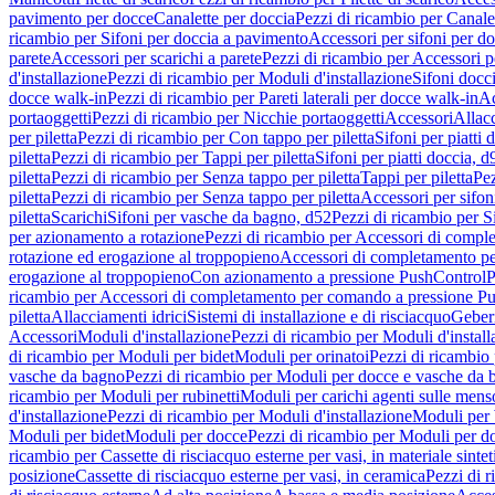
pavimento per docce
Canalette per doccia
Pezzi di ricambio per Canale
ricambio per Sifoni per doccia a pavimento
Accessori per sifoni per d
parete
Accessori per scarichi a parete
Pezzi di ricambio per Accessori pe
d'installazione
Pezzi di ricambio per Moduli d'installazione
Sifoni docci
docce walk-in
Pezzi di ricambio per Pareti laterali per docce walk-in
Ac
portaoggetti
Pezzi di ricambio per Nicchie portaoggetti
Accessori
Allac
per piletta
Pezzi di ricambio per Con tappo per piletta
Sifoni per piatti 
piletta
Pezzi di ricambio per Tappi per piletta
Sifoni per piatti doccia, d
piletta
Pezzi di ricambio per Senza tappo per piletta
Tappi per piletta
Pez
piletta
Pezzi di ricambio per Senza tappo per piletta
Accessori per sifoni
piletta
Scarichi
Sifoni per vasche da bagno, d52
Pezzi di ricambio per S
per azionamento a rotazione
Pezzi di ricambio per Accessori di compl
rotazione ed erogazione al troppopieno
Accessori di completamento pe
erogazione al troppopieno
Con azionamento a pressione PushControl
P
ricambio per Accessori di completamento per comando a pressione P
piletta
Allacciamenti idrici
Sistemi di installazione e di risciacquo
Geber
Accessori
Moduli d'installazione
Pezzi di ricambio per Moduli d'install
di ricambio per Moduli per bidet
Moduli per orinatoi
Pezzi di ricambio 
vasche da bagno
Pezzi di ricambio per Moduli per docce e vasche da
ricambio per Moduli per rubinetti
Moduli per carichi agenti sulle mens
d'installazione
Pezzi di ricambio per Moduli d'installazione
Moduli pe
Moduli per bidet
Moduli per docce
Pezzi di ricambio per Moduli per d
ricambio per Cassette di risciacquo esterne per vasi, in materiale sintet
posizione
Cassette di risciacquo esterne per vasi, in ceramica
Pezzi di r