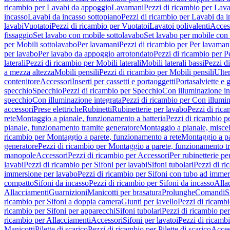
ricambio per Lavabi da appoggio
Lavamani
Pezzi di ricambio per Lav
incasso
Lavabi da incasso sottopiano
Pezzi di ricambio per Lavabi da i
lavabi
Vuotatoi
Pezzi di ricambio per Vuotatoi
Lavatoi polivalenti
Acces
fissaggio
Set lavabo con mobile sottolavabo
Set lavabo per mobile con
per Mobili sottolavabo
Per lavamani
Pezzi di ricambio per Per lavaman
per lavabo
Per lavabo da appoggio arrotondato
Pezzi di ricambio per P
laterali
Pezzi di ricambio per Mobili laterali
Mobili laterali bassi
Pezzi di
a mezza altezza
Mobili pensili
Pezzi di ricambio per Mobili pensili
Ulte
contenitore
Accessori
Inserti per cassetti e portaoggetti
Portasalviette e 
specchio
Specchio
Pezzi di ricambio per Specchio
Con illuminazione in
specchio
Con illuminazione integrata
Pezzi di ricambio per Con illumin
accessori
Prese elettriche
Rubinetti
Rubinetterie per lavabo
Pezzi di rica
rete
Montaggio a pianale, funzionamento a batteria
Pezzi di ricambio p
pianale, funzionamento tramite generatore
Montaggio a pianale, misc
ricambio per Montaggio a parete, funzionamento a rete
Montaggio a pa
generatore
Pezzi di ricambio per Montaggio a parete, funzionamento t
manopole
Accessori
Pezzi di ricambio per Accessori
Per rubinetterie pe
lavabi
Pezzi di ricambio per Sifoni per lavabi
Sifoni tubolari
Pezzi di ri
immersione per lavabo
Pezzi di ricambio per Sifoni con tubo ad immer
compatto
Sifoni da incasso
Pezzi di ricambio per Sifoni da incasso
Alla
Allacciamenti
Guarnizioni
Manicotti per brasatura
Prolunghe
Comandi
S
ricambio per Sifoni a doppia camera
Giunti per lavello
Pezzi di ricambi
ricambio per Sifoni per apparecchi
Sifoni tubolari
Pezzi di ricambio per
ricambio per Allacciamenti
Accessori
Sifoni per lavatoi
Pezzi di ricambi
Manicotti
Pilette di scarico
Pezzi di ricambio per Pilette di scarico
Acces