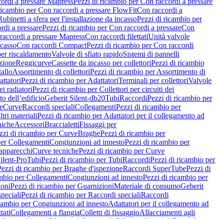
ordi a pressare Mapress
Pezzi di ricambio per Con raccordi a pressare
ricambio per Con raccordi a pressare FlowFit
Con raccordi a
Rubinetti a sfera per l'installazione da incasso
Pezzi di ricambio per
rdi a pressare
Pezzi di ricambio per Con raccordi a pressare
Con
raccordi a pressare Mapress
Con raccordi filettati
Unità valvole
ncasso
Con raccordi Compact
Pezzi di ricambio per Con raccordi
per riscaldamento
Valvole di sfiato rapido
Sistemi di pannelli
azione
Reggicurve
Cassette da incasso per collettori
Pezzi di ricambio
tallo
Assortimento di collettori
Pezzi di ricambio per Assortimento di
ttatori
Pezzi di ricambio per Adattatori
Terminali per collettori
Valvole
ei radiatori
Pezzi di ricambio per Collettori per circuiti dei
o dell’edificio
Geberit Silent-db20
Tubi
Raccordi
Pezzi di ricambio per
e
Curve
Raccordi speciali
Collegamenti
Pezzi di ricambio per
tri materiali
Pezzi di ricambio per Adattatori per il collegamento ad
niche
Accessori
Braccialetti
Fissaggi per
zzi di ricambio per Curve
Braghe
Pezzi di ricambio per
per Collegamenti
Congiunzioni ad innesto
Pezzi di ricambio per
 apparecchi
Curve tecniche
Pezzi di ricambio per Curve
ilent-Pro
Tubi
Pezzi di ricambio per Tubi
Raccordi
Pezzi di ricambio per
Pezzi di ricambio per Braghe d'ispezione
Raccordi SuperTube
Pezzi di
ambio per Collegamenti
Congiunzioni ad innesto
Pezzi di ricambio per
ioni
Pezzi di ricambio per Guarnizioni
Materiale di consumo
Geberit
peciali
Pezzi di ricambio per Raccordi speciali
Raccordi
icambio per Congiunzioni ad innesto
Adattatori per il collegamento ad
tati
Collegamenti a flangia
Colletti di fissaggio
Allacciamenti agli