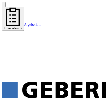
A geberit.it
I miei elenchi