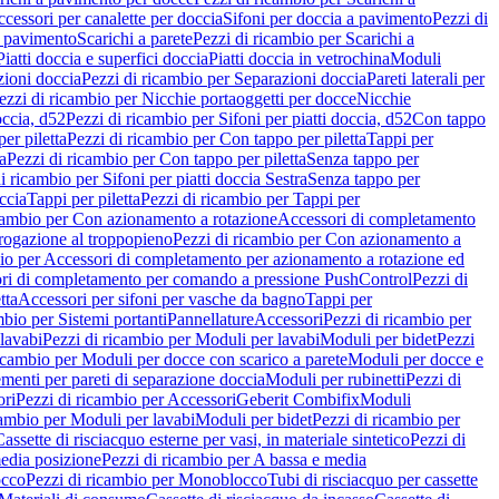
cessori per canalette per doccia
Sifoni per doccia a pavimento
Pezzi di
a pavimento
Scarichi a parete
Pezzi di ricambio per Scarichi a
iatti doccia e superfici doccia
Piatti doccia in vetrochina
Moduli
zioni doccia
Pezzi di ricambio per Separazioni doccia
Pareti laterali per
ezzi di ricambio per Nicchie portaoggetti per docce
Nicchie
occia, d52
Pezzi di ricambio per Sifoni per piatti doccia, d52
Con tappo
er piletta
Pezzi di ricambio per Con tappo per piletta
Tappi per
a
Pezzi di ricambio per Con tappo per piletta
Senza tappo per
i ricambio per Sifoni per piatti doccia Sestra
Senza tappo per
ccia
Tappi per piletta
Pezzi di ricambio per Tappi per
icambio per Con azionamento a rotazione
Accessori di completamento
rogazione al troppopieno
Pezzi di ricambio per Con azionamento a
bio per Accessori di completamento per azionamento a rotazione ed
ri di completamento per comando a pressione PushControl
Pezzi di
tta
Accessori per sifoni per vasche da bagno
Tappi per
mbio per Sistemi portanti
Pannellature
Accessori
Pezzi di ricambio per
lavabi
Pezzi di ricambio per Moduli per lavabi
Moduli per bidet
Pezzi
icambio per Moduli per docce con scarico a parete
Moduli per docce e
menti per pareti di separazione doccia
Moduli per rubinetti
Pezzi di
ori
Pezzi di ricambio per Accessori
Geberit Combifix
Moduli
cambio per Moduli per lavabi
Moduli per bidet
Pezzi di ricambio per
assette di risciacquo esterne per vasi, in materiale sintetico
Pezzi di
edia posizione
Pezzi di ricambio per A bassa e media
cco
Pezzi di ricambio per Monoblocco
Tubi di risciacquo per cassette