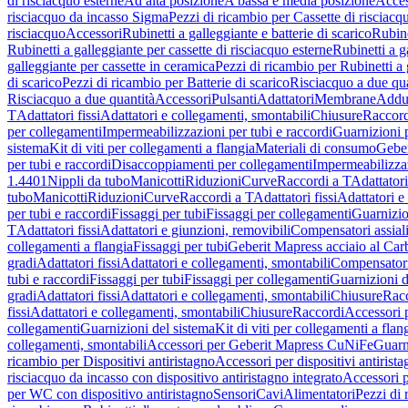
di risciacquo esterne
Ad alta posizione
A bassa e media posizione
Acces
risciacquo da incasso Sigma
Pezzi di ricambio per Cassette di risciac
risciacquo
Accessori
Rubinetti a galleggiante e batterie di scarico
Rubine
Rubinetti a galleggiante per cassette di risciacquo esterne
Rubinetti a g
galleggiante per cassette in ceramica
Pezzi di ricambio per Rubinetti a 
di scarico
Pezzi di ricambio per Batterie di scarico
Risciacquo a due qua
Risciacquo a due quantità
Accessori
Pulsanti
Adattatori
Membrane
Adduz
T
Adattatori fissi
Adattatori e collegamenti, smontabili
Chiusure
Raccord
per collegamenti
Impermeabilizzazioni per tubi e raccordi
Guarnizioni 
sistema
Kit di viti per collegamenti a flangia
Materiali di consumo
Geber
per tubi e raccordi
Disaccoppiamenti per collegamenti
Impermeabilizzaz
1.4401
Nippli da tubo
Manicotti
Riduzioni
Curve
Raccordi a T
Adattatori
tubo
Manicotti
Riduzioni
Curve
Raccordi a T
Adattatori fissi
Adattatori e
per tubi e raccordi
Fissaggi per tubi
Fissaggi per collegamenti
Guarnizio
T
Adattatori fissi
Adattatori e giunzioni, removibili
Compensatori assial
collegamenti a flangia
Fissaggi per tubi
Geberit Mapress acciaio al Car
gradi
Adattatori fissi
Adattatori e collegamenti, smontabili
Compensator
tubi e raccordi
Fissaggi per tubi
Fissaggi per collegamenti
Guarnizioni d
gradi
Adattatori fissi
Adattatori e collegamenti, smontabili
Chiusure
Rac
fissi
Adattatori e collegamenti, smontabili
Chiusure
Raccordi
Accessori 
collegamenti
Guarnizioni del sistema
Kit di viti per collegamenti a flan
collegamenti, smontabili
Accessori per Geberit Mapress CuNiFe
Guarn
ricambio per Dispositivi antiristagno
Accessori per dispositivi antirist
risciacquo da incasso con dispositivo antiristagno integrato
Accessori p
per WC con dispositivo antiristagno
Sensori
Cavi
Alimentatori
Pezzi di 