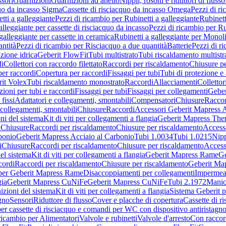
sori
Guarnizioni
Guarnizioni ad anello
Nippli, rosoni e riduttori di flusso
quo da incasso Sigma
Cassette di risciacquo da incasso Omega
Pezzi di r
tti a galleggiante
Pezzi di ricambio per Rubinetti a galleggiante
Rubinett
alleggiante per cassette di risciacquo da incasso
Pezzi di ricambio per Ru
galleggiante per cassette in ceramica
Rubinetti a galleggiante per Monol
ntità
Pezzi di ricambio per Risciacquo a due quantità
Batterie
Pezzi di r
ione idrica
Geberit FlowFit
Tubi multistrato
Tubi riscaldamento multistr
i
Collettori con raccordo filettato
Raccordi per riscaldamento
Chiusure pe
per raccordi
Copertura per raccordi
Fissaggi per tubi
Tubi di protezione e 
it Volex
Tubi riscaldamento monostrato
Raccordi
Allacciamenti
Collettor
ioni per tubi e raccordi
Fissaggi per tubi
Fissaggi per collegamenti
Geber
 fissi
Adattatori e collegamenti, smontabili
Compensatori
Chiusure
Raccor
 collegamenti, smontabili
Chiusure
Raccordi
Accessori Geberit Mapress 
ni del sistema
Kit di viti per collegamenti a flangia
Geberit Mapress The
i
Chiusure
Raccordi per riscaldamento
Chiusure per riscaldamento
Access
bonio
Geberit Mapress Acciaio al Carbonio
Tubi 1.0034
Tubi 1.0215
Nipp
i
Chiusure
Raccordi per riscaldamento
Chiusure per riscaldamento
Access
el sistema
Kit di viti per collegamenti a flangia
Geberit Mapress Rame
Ge
cordi
Raccordi per riscaldamento
Chiusure per riscaldamento
Geberit Ma
per Geberit Mapress Rame
Disaccoppiamenti per collegamenti
Impermeab
gia
Geberit Mapress CuNiFe
Geberit Mapress CuNiFe
Tubi 2.1972
Manic
izioni del sistema
Kit di viti per collegamenti a flangia
Sistema Geberit p
agno
Sensori
Riduttore di flusso
Cover e placche di copertura
Cassette di r
er cassette di risciacquo e comandi per WC con dispositivo antiristagn
ricambio per Alimentatori
Valvole e rubinetti
Valvole d'arresto
Con raccor