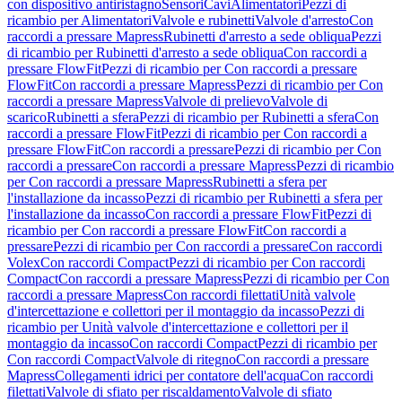
con dispositivo antiristagno
Sensori
Cavi
Alimentatori
Pezzi di
ricambio per Alimentatori
Valvole e rubinetti
Valvole d'arresto
Con
raccordi a pressare Mapress
Rubinetti d'arresto a sede obliqua
Pezzi
di ricambio per Rubinetti d'arresto a sede obliqua
Con raccordi a
pressare FlowFit
Pezzi di ricambio per Con raccordi a pressare
FlowFit
Con raccordi a pressare Mapress
Pezzi di ricambio per Con
raccordi a pressare Mapress
Valvole di prelievo
Valvole di
scarico
Rubinetti a sfera
Pezzi di ricambio per Rubinetti a sfera
Con
raccordi a pressare FlowFit
Pezzi di ricambio per Con raccordi a
pressare FlowFit
Con raccordi a pressare
Pezzi di ricambio per Con
raccordi a pressare
Con raccordi a pressare Mapress
Pezzi di ricambio
per Con raccordi a pressare Mapress
Rubinetti a sfera per
l'installazione da incasso
Pezzi di ricambio per Rubinetti a sfera per
l'installazione da incasso
Con raccordi a pressare FlowFit
Pezzi di
ricambio per Con raccordi a pressare FlowFit
Con raccordi a
pressare
Pezzi di ricambio per Con raccordi a pressare
Con raccordi
Volex
Con raccordi Compact
Pezzi di ricambio per Con raccordi
Compact
Con raccordi a pressare Mapress
Pezzi di ricambio per Con
raccordi a pressare Mapress
Con raccordi filettati
Unità valvole
d'intercettazione e collettori per il montaggio da incasso
Pezzi di
ricambio per Unità valvole d'intercettazione e collettori per il
montaggio da incasso
Con raccordi Compact
Pezzi di ricambio per
Con raccordi Compact
Valvole di ritegno
Con raccordi a pressare
Mapress
Collegamenti idrici per contatore dell'acqua
Con raccordi
filettati
Valvole di sfiato per riscaldamento
Valvole di sfiato