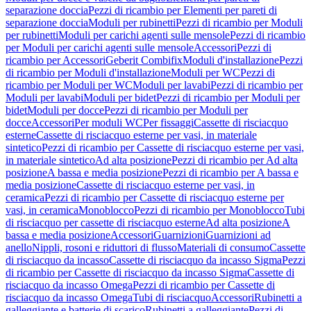
separazione doccia
Pezzi di ricambio per Elementi per pareti di
separazione doccia
Moduli per rubinetti
Pezzi di ricambio per Moduli
per rubinetti
Moduli per carichi agenti sulle mensole
Pezzi di ricambio
per Moduli per carichi agenti sulle mensole
Accessori
Pezzi di
ricambio per Accessori
Geberit Combifix
Moduli d'installazione
Pezzi
di ricambio per Moduli d'installazione
Moduli per WC
Pezzi di
ricambio per Moduli per WC
Moduli per lavabi
Pezzi di ricambio per
Moduli per lavabi
Moduli per bidet
Pezzi di ricambio per Moduli per
bidet
Moduli per docce
Pezzi di ricambio per Moduli per
docce
Accessori
Per moduli WC
Per fissaggi
Cassette di risciacquo
esterne
Cassette di risciacquo esterne per vasi, in materiale
sintetico
Pezzi di ricambio per Cassette di risciacquo esterne per vasi,
in materiale sintetico
Ad alta posizione
Pezzi di ricambio per Ad alta
posizione
A bassa e media posizione
Pezzi di ricambio per A bassa e
media posizione
Cassette di risciacquo esterne per vasi, in
ceramica
Pezzi di ricambio per Cassette di risciacquo esterne per
vasi, in ceramica
Monoblocco
Pezzi di ricambio per Monoblocco
Tubi
di risciacquo per cassette di risciacquo esterne
Ad alta posizione
A
bassa e media posizione
Accessori
Guarnizioni
Guarnizioni ad
anello
Nippli, rosoni e riduttori di flusso
Materiali di consumo
Cassette
di risciacquo da incasso
Cassette di risciacquo da incasso Sigma
Pezzi
di ricambio per Cassette di risciacquo da incasso Sigma
Cassette di
risciacquo da incasso Omega
Pezzi di ricambio per Cassette di
risciacquo da incasso Omega
Tubi di risciacquo
Accessori
Rubinetti a
galleggiante e batterie di scarico
Rubinetti a galleggiante
Pezzi di