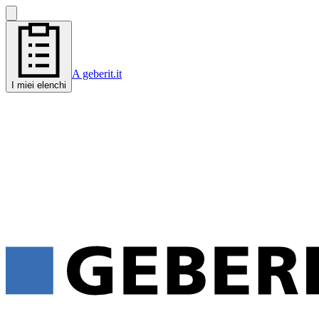
A geberit.it
I miei elenchi