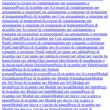
rotazione
Accessori di completamento per azionamento a
rotazione
Pezzi di ricambio per Accessori di completamento per
azionamento a rotazione
Con azionamento a rotazione ed erogazione
al troppopieno
Pezzi di ricambio per Con azionamento a rotazione ed
erogazione al troppopieno
Accessori di completamento per
azionamento a rotazione ed erogazione al troppopieno
Pezzi di
ricambio per Accessori di completamento per azionamento a
rotazione ed erogazione al troppopieno
Con azionamento a pressione
PushControl
Pezzi di ricambio per Con azionamento a pressione
PushControl
Accessori di completamento per comando a pressione
PushControl
Pezzi di ricambio per Accessori di completamento per
comando a pressione PushControl
Con tappo per piletta
Pezzi di
ricambio per Con tappo per piletta
Accessori per sifoni per vasche da
bagno
Tappi per piletta
Allacciamenti idrici
Sistemi di installazione e
di risciacquo
Geberit Duofix
Pareti
Pezzi di ricambio per Pareti
Sistemi
portanti
Pezzi di ricambio per Sistemi
portanti
Pannellature
Accessori
Pezzi di ricambio per Accessori
Moduli
d'installazione
Pezzi di ricambio per Moduli d'installazione
Moduli
per WC
Pezzi di ricambio per Moduli per WC
Moduli per
lavabi
Pezzi di ricambio per Moduli per lavabi
Moduli per bidet
Pezzi
di ricambio per Moduli per bidet
Moduli per orinatoi
Pezzi di
ricambio per Moduli per orinatoi
Moduli per docce con scarico a
parete
Pezzi di ricambio per Moduli per docce con scarico a
parete
Moduli per docce e vasche da bagno
Pezzi di ricambio per
Moduli per docce e vasche da bagno
Elementi per pareti di