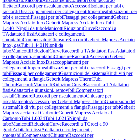
monostrato
Raccordi
Allacciamenti
Collettori con raccordo
filettato
Raccordi per riscaldamento
Accessori
Isolanti per tubi e
raccordi
Disaccoppiamenti per collegamenti
Impermeabilizzazioni per
tubi e raccordi
Fissaggi per tubi
Fissaggi per collegamenti
Geberit
Mapress Acciaio Inox
Geberit Mapress Acciaio Inox
Tubi
1.4401
Nippli da tubo
Manicotti
Riduzioni
Curve
Raccordi a
T
Adattatori fissi
Adattatori e collegamenti,
smontabili
Compensatori
Chiusure
Raccordi
Geberit Mapress Acciaio
Inox, gas
Tubi 1.4401
Nippli da
tubo
Manicotti
Riduzioni
Curve
Raccordi a T
Adattatori fissi
Adattatori
e collegamenti, smontabili
Chiusure
Raccordi
Accessori Geberit
Mapress Acciaio Inox
Disaccoppiamenti per
collegamenti
Impermeabilizzazioni per tubi e raccordi
Fissaggi per
tubi
Fissaggi per collegamenti
Guarnizioni del sistema
Kit di viti per
collegamenti a flangia
Geberit Mapress Therm
Tubi
Therm
Raccordi
Manicotti
Riduzioni
Curve
Raccordi a T
Adattatori
fissi
Adattatori e giunzioni, removibili
Compensatori
assiali
Chiusure
Raccordi per riscaldamento
Chiusure per
riscaldamento
Accessori per Geberit Mapress Therm
Guarnizioni del
sistema
Kit di viti per collegamenti a flangia
Fissaggi per tubi
Geberit
Mapress acciaio al Carbonio
Geberit Mapress Acciaio al
Carbonio
Tubi 1.0034
Tubi 1.0215
Nippli da
tubo
Manicotti
Riduzioni
Curve
Raccordi a T
Croci a 90
gradi
Adattatori fissi
Adattatori e collegamenti,
smontabili
Compensatori
Chiusure
Raccordi per