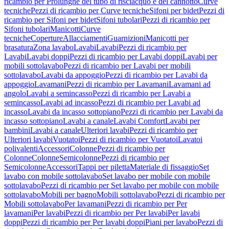
ricambio per Prolunghe del tubo di risciacquo e del cannotto
Curve
tecniche
Pezzi di ricambio per Curve tecniche
Sifoni per bidet
Pezzi di
ricambio per Sifoni per bidet
Sifoni tubolari
Pezzi di ricambio per
Sifoni tubolari
Manicotti
Curve
tecniche
Coperture
Allacciamenti
Guarnizioni
Manicotti per
brasatura
Zona lavabo
Lavabi
Lavabi
Pezzi di ricambio per
Lavabi
Lavabi doppi
Pezzi di ricambio per Lavabi doppi
Lavabi per
mobili sottolavabo
Pezzi di ricambio per Lavabi per mobili
sottolavabo
Lavabi da appoggio
Pezzi di ricambio per Lavabi da
appoggio
Lavamani
Pezzi di ricambio per Lavamani
Lavamani ad
angolo
Lavabi a semincasso
Pezzi di ricambio per Lavabi a
semincasso
Lavabi ad incasso
Pezzi di ricambio per Lavabi ad
incasso
Lavabi da incasso sottopiano
Pezzi di ricambio per Lavabi da
incasso sottopiano
Lavabi a canale
Lavabi Comfort
Lavabi per
bambini
Lavabi a canale
Ulteriori lavabi
Pezzi di ricambio per
Ulteriori lavabi
Vuotatoi
Pezzi di ricambio per Vuotatoi
Lavatoi
polivalenti
Accessori
Colonne
Pezzi di ricambio per
Colonne
Colonne
Semicolonne
Pezzi di ricambio per
Semicolonne
Accessori
Tappi per piletta
Materiale di fissaggio
Set
lavabo con mobile sottolavabo
Set lavabo per mobile con mobile
sottolavabo
Pezzi di ricambio per Set lavabo per mobile con mobile
sottolavabo
Mobili per bagno
Mobili sottolavabo
Pezzi di ricambio per
Mobili sottolavabo
Per lavamani
Pezzi di ricambio per Per
lavamani
Per lavabi
Pezzi di ricambio per Per lavabi
Per lavabi
doppi
Pezzi di ricambio per Per lavabi doppi
Piani per lavabo
Pezzi di