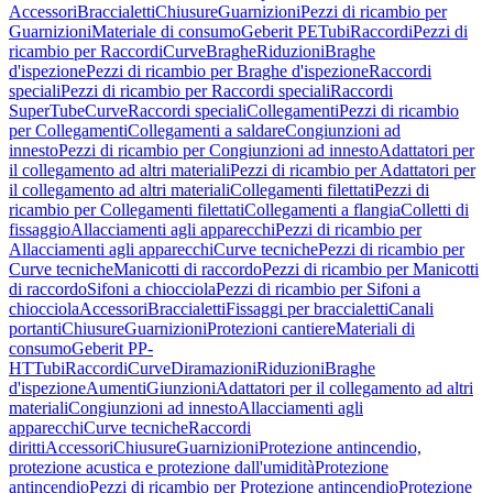
Accessori
Braccialetti
Chiusure
Guarnizioni
Pezzi di ricambio per
Guarnizioni
Materiale di consumo
Geberit PE
Tubi
Raccordi
Pezzi di
ricambio per Raccordi
Curve
Braghe
Riduzioni
Braghe
d'ispezione
Pezzi di ricambio per Braghe d'ispezione
Raccordi
speciali
Pezzi di ricambio per Raccordi speciali
Raccordi
SuperTube
Curve
Raccordi speciali
Collegamenti
Pezzi di ricambio
per Collegamenti
Collegamenti a saldare
Congiunzioni ad
innesto
Pezzi di ricambio per Congiunzioni ad innesto
Adattatori per
il collegamento ad altri materiali
Pezzi di ricambio per Adattatori per
il collegamento ad altri materiali
Collegamenti filettati
Pezzi di
ricambio per Collegamenti filettati
Collegamenti a flangia
Colletti di
fissaggio
Allacciamenti agli apparecchi
Pezzi di ricambio per
Allacciamenti agli apparecchi
Curve tecniche
Pezzi di ricambio per
Curve tecniche
Manicotti di raccordo
Pezzi di ricambio per Manicotti
di raccordo
Sifoni a chiocciola
Pezzi di ricambio per Sifoni a
chiocciola
Accessori
Braccialetti
Fissaggi per braccialetti
Canali
portanti
Chiusure
Guarnizioni
Protezioni cantiere
Materiali di
consumo
Geberit PP-
HT
Tubi
Raccordi
Curve
Diramazioni
Riduzioni
Braghe
d'ispezione
Aumenti
Giunzioni
Adattatori per il collegamento ad altri
materiali
Congiunzioni ad innesto
Allacciamenti agli
apparecchi
Curve tecniche
Raccordi
diritti
Accessori
Chiusure
Guarnizioni
Protezione antincendio,
protezione acustica e protezione dall'umidità
Protezione
antincendio
Pezzi di ricambio per Protezione antincendio
Protezione