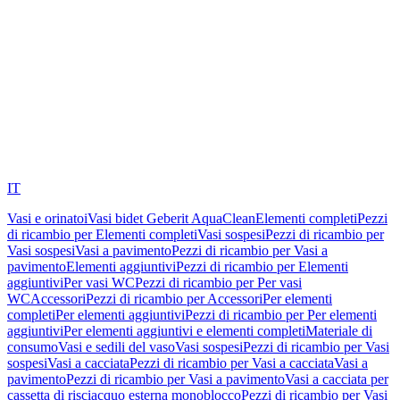
IT
Vasi e orinatoi
Vasi bidet Geberit AquaClean
Elementi completi
Pezzi
di ricambio per Elementi completi
Vasi sospesi
Pezzi di ricambio per
Vasi sospesi
Vasi a pavimento
Pezzi di ricambio per Vasi a
pavimento
Elementi aggiuntivi
Pezzi di ricambio per Elementi
aggiuntivi
Per vasi WC
Pezzi di ricambio per Per vasi
WC
Accessori
Pezzi di ricambio per Accessori
Per elementi
completi
Per elementi aggiuntivi
Pezzi di ricambio per Per elementi
aggiuntivi
Per elementi aggiuntivi e elementi completi
Materiale di
consumo
Vasi e sedili del vaso
Vasi sospesi
Pezzi di ricambio per Vasi
sospesi
Vasi a cacciata
Pezzi di ricambio per Vasi a cacciata
Vasi a
pavimento
Pezzi di ricambio per Vasi a pavimento
Vasi a cacciata per
cassetta di risciacquo esterna monoblocco
Pezzi di ricambio per Vasi