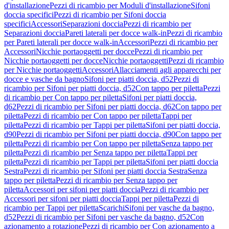
d'installazione
Pezzi di ricambio per Moduli d'installazione
Sifoni
doccia specifici
Pezzi di ricambio per Sifoni doccia
specifici
Accessori
Separazioni doccia
Pezzi di ricambio per
Separazioni doccia
Pareti laterali per docce walk-in
Pezzi di ricambio
per Pareti laterali per docce walk-in
Accessori
Pezzi di ricambio per
Accessori
Nicchie portaoggetti per docce
Pezzi di ricambio per
Nicchie portaoggetti per docce
Nicchie portaoggetti
Pezzi di ricambio
per Nicchie portaoggetti
Accessori
Allacciamenti agli apparecchi per
docce e vasche da bagno
Sifoni per piatti doccia, d52
Pezzi di
ricambio per Sifoni per piatti doccia, d52
Con tappo per piletta
Pezzi
di ricambio per Con tappo per piletta
Sifoni per piatti doccia,
d62
Pezzi di ricambio per Sifoni per piatti doccia, d62
Con tappo per
piletta
Pezzi di ricambio per Con tappo per piletta
Tappi per
piletta
Pezzi di ricambio per Tappi per piletta
Sifoni per piatti doccia,
d90
Pezzi di ricambio per Sifoni per piatti doccia, d90
Con tappo per
piletta
Pezzi di ricambio per Con tappo per piletta
Senza tappo per
piletta
Pezzi di ricambio per Senza tappo per piletta
Tappi per
piletta
Pezzi di ricambio per Tappi per piletta
Sifoni per piatti doccia
Sestra
Pezzi di ricambio per Sifoni per piatti doccia Sestra
Senza
tappo per piletta
Pezzi di ricambio per Senza tappo per
piletta
Accessori per sifoni per piatti doccia
Pezzi di ricambio per
Accessori per sifoni per piatti doccia
Tappi per piletta
Pezzi di
ricambio per Tappi per piletta
Scarichi
Sifoni per vasche da bagno,
d52
Pezzi di ricambio per Sifoni per vasche da bagno, d52
Con
azionamento a rotazione
Pezzi di ricambio per Con azionamento a