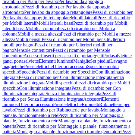
ricambio per Piani per lavabo
Per lavabo da appoggio
arrotondato
Pezzi di ricambio per Per lavabo da appoggio
arrotondato
Per lavabo da appoggio rettangolare
Pezzi di ricambio per
Per lavabo da appoggio rettangolare
Mobili laterali
Pezzi di ricambio
per Mobili laterali
Mobili laterali bassi
Pezzi di ricambio per Mobili
laterali bassi
Mobili a colonna
Pezzi di ricambio per Mobili a
colonna
Mobili a mezza altezza
Pezzi di ricambio per Mobili a mezza
altezza
Mobili pensili
Pezzi di ricambio per Mobili pensili
Ulteriori
mobili per bagno
Pezzi di ricambio per Ulteriori mobili per
bagno
Mensole contenitore
Pezzi di ricambio per Mensole
contenitore
Accessori
Inserti per cassetti e portaoggetti
Portasalviette e
ganci portasalviette
Elementi luminosi
Maniglie
Set piedini
Lavagne
magnetiche
Prese elettriche
Ulteriori accessori
Specchi e mobili
specchio
Specchio
Pezzi di ricambio per Specchio
Con illuminazione
integrata
Pezzi di ricambio per Con illuminazione integrata
Senza
illuminazione integrata
Mobili specchio
Pezzi di ricambio per Mobili
specchio
Con illuminazione integrata
Pezzi di ricambio per Con
illuminazione integrata
Senza illuminazione integrata
Pezzi di
ricambio per Senza illuminazione integrata
Accessori
Elementi
luminosi
Ulteriori accessori
Prese elettriche
Rubinetti
Rubinetterie per
lavabo
Pezzi di ricambio per Rubinetterie per lavabo
Montaggio a
pianale, funzionamento a rete
Pezzi di ricambio per Montaggio a
pianale, funzionamento a rete
Montaggio a pianale, funzionamento a
batteria
Pezzi di ricambio per Montaggio a pianale, funzionamento a
batteria
Montaggio a pianale, funzionamento tramite generatore
Pezzi