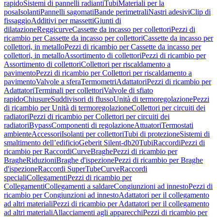
rapido
Sistemi di pannelli radianti
Tubi
Materiali per la
posa
Isolanti
Pannelli sagomati
Bande perimetrali
Nastri adesivi
Clip di
fissaggio
Additivi per massetti
Giunti di
dilatazione
Reggicurve
Cassette da incasso per collettori
Pezzi di
ricambio per Cassette da incasso per collettori
Cassette da incasso per
collettori, in metallo
Pezzi di ricambio per Cassette da incasso per
collettori, in metallo
Assortimento di collettori
Pezzi di ricambio per
Assortimento di collettori
Collettori per riscaldamento a
pavimento
Pezzi di ricambio per Collettori per riscaldamento a
pavimento
Valvole a sfera
Termometri
Adattatori
Pezzi di ricambio per
Adattatori
Terminali per collettori
Valvole di sfiato
rapido
Chiusure
Suddivisori di flusso
Unità di termoregolazione
Pezzi
di ricambio per Unità di termoregolazione
Collettori per circuiti dei
radiatori
Pezzi di ricambio per Collettori per circuiti dei
radiatori
Bypass
Componenti di regolazione
Attuatori
Termostati
ambiente
Accessori
Isolanti per collettori
Tubi di protezione
Sistemi di
smaltimento dell’edificio
Geberit Silent-db20
Tubi
Raccordi
Pezzi di
ricambio per Raccordi
Curve
Braghe
Pezzi di ricambio per
Braghe
Riduzioni
Braghe d'ispezione
Pezzi di ricambio per Braghe
d'ispezione
Raccordi SuperTube
Curve
Raccordi
speciali
Collegamenti
Pezzi di ricambio per
Collegamenti
Collegamenti a saldare
Congiunzioni ad innesto
Pezzi di
ricambio per Congiunzioni ad innesto
Adattatori per il collegamento
ad altri materiali
Pezzi di ricambio per Adattatori per il collegamento
ad altri materiali
Allacciamenti agli apparecchi
Pezzi di ricambio per