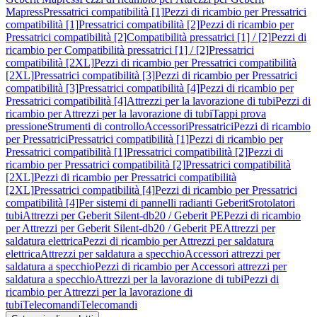
Mapress
Pressatrici compatibilità [1]
Pezzi di ricambio per Pressatrici
compatibilità [1]
Pressatrici compatibilità [2]
Pezzi di ricambio per
Pressatrici compatibilità [2]
Compatibilità pressatrici [1] / [2]
Pezzi di
ricambio per Compatibilità pressatrici [1] / [2]
Pressatrici
compatibilità [2XL]
Pezzi di ricambio per Pressatrici compatibilità
[2XL]
Pressatrici compatibilità [3]
Pezzi di ricambio per Pressatrici
compatibilità [3]
Pressatrici compatibilità [4]
Pezzi di ricambio per
Pressatrici compatibilità [4]
Attrezzi per la lavorazione di tubi
Pezzi di
ricambio per Attrezzi per la lavorazione di tubi
Tappi prova
pressione
Strumenti di controllo
Accessori
Pressatrici
Pezzi di ricambio
per Pressatrici
Pressatrici compatibilità [1]
Pezzi di ricambio per
Pressatrici compatibilità [1]
Pressatrici compatibilità [2]
Pezzi di
ricambio per Pressatrici compatibilità [2]
Pressatrici compatibilità
[2XL]
Pezzi di ricambio per Pressatrici compatibilità
[2XL]
Pressatrici compatibilità [4]
Pezzi di ricambio per Pressatrici
compatibilità [4]
Per sistemi di pannelli radianti Geberit
Srotolatori
tubi
Attrezzi per Geberit Silent-db20 / Geberit PE
Pezzi di ricambio
per Attrezzi per Geberit Silent-db20 / Geberit PE
Attrezzi per
saldatura elettrica
Pezzi di ricambio per Attrezzi per saldatura
elettrica
Attrezzi per saldatura a specchio
Accessori attrezzi per
saldatura a specchio
Pezzi di ricambio per Accessori attrezzi per
saldatura a specchio
Attrezzi per la lavorazione di tubi
Pezzi di
ricambio per Attrezzi per la lavorazione di
tubi
Telecomandi
Telecomandi