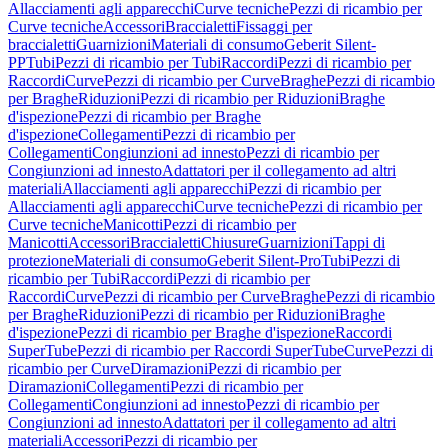
Allacciamenti agli apparecchi
Curve tecniche
Pezzi di ricambio per
Curve tecniche
Accessori
Braccialetti
Fissaggi per
braccialetti
Guarnizioni
Materiali di consumo
Geberit Silent-
PP
Tubi
Pezzi di ricambio per Tubi
Raccordi
Pezzi di ricambio per
Raccordi
Curve
Pezzi di ricambio per Curve
Braghe
Pezzi di ricambio
per Braghe
Riduzioni
Pezzi di ricambio per Riduzioni
Braghe
d'ispezione
Pezzi di ricambio per Braghe
d'ispezione
Collegamenti
Pezzi di ricambio per
Collegamenti
Congiunzioni ad innesto
Pezzi di ricambio per
Congiunzioni ad innesto
Adattatori per il collegamento ad altri
materiali
Allacciamenti agli apparecchi
Pezzi di ricambio per
Allacciamenti agli apparecchi
Curve tecniche
Pezzi di ricambio per
Curve tecniche
Manicotti
Pezzi di ricambio per
Manicotti
Accessori
Braccialetti
Chiusure
Guarnizioni
Tappi di
protezione
Materiali di consumo
Geberit Silent-Pro
Tubi
Pezzi di
ricambio per Tubi
Raccordi
Pezzi di ricambio per
Raccordi
Curve
Pezzi di ricambio per Curve
Braghe
Pezzi di ricambio
per Braghe
Riduzioni
Pezzi di ricambio per Riduzioni
Braghe
d'ispezione
Pezzi di ricambio per Braghe d'ispezione
Raccordi
SuperTube
Pezzi di ricambio per Raccordi SuperTube
Curve
Pezzi di
ricambio per Curve
Diramazioni
Pezzi di ricambio per
Diramazioni
Collegamenti
Pezzi di ricambio per
Collegamenti
Congiunzioni ad innesto
Pezzi di ricambio per
Congiunzioni ad innesto
Adattatori per il collegamento ad altri
materiali
Accessori
Pezzi di ricambio per