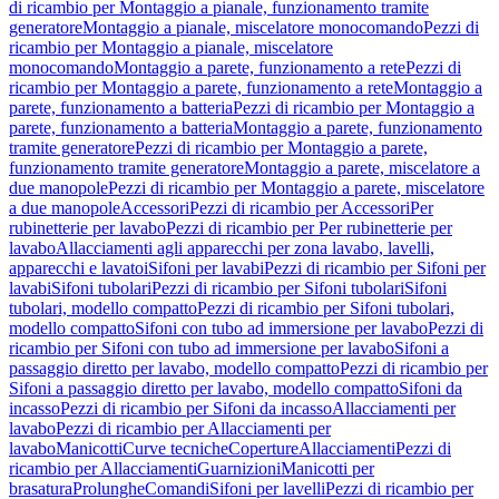
di ricambio per Montaggio a pianale, funzionamento tramite
generatore
Montaggio a pianale, miscelatore monocomando
Pezzi di
ricambio per Montaggio a pianale, miscelatore
monocomando
Montaggio a parete, funzionamento a rete
Pezzi di
ricambio per Montaggio a parete, funzionamento a rete
Montaggio a
parete, funzionamento a batteria
Pezzi di ricambio per Montaggio a
parete, funzionamento a batteria
Montaggio a parete, funzionamento
tramite generatore
Pezzi di ricambio per Montaggio a parete,
funzionamento tramite generatore
Montaggio a parete, miscelatore a
due manopole
Pezzi di ricambio per Montaggio a parete, miscelatore
a due manopole
Accessori
Pezzi di ricambio per Accessori
Per
rubinetterie per lavabo
Pezzi di ricambio per Per rubinetterie per
lavabo
Allacciamenti agli apparecchi per zona lavabo, lavelli,
apparecchi e lavatoi
Sifoni per lavabi
Pezzi di ricambio per Sifoni per
lavabi
Sifoni tubolari
Pezzi di ricambio per Sifoni tubolari
Sifoni
tubolari, modello compatto
Pezzi di ricambio per Sifoni tubolari,
modello compatto
Sifoni con tubo ad immersione per lavabo
Pezzi di
ricambio per Sifoni con tubo ad immersione per lavabo
Sifoni a
passaggio diretto per lavabo, modello compatto
Pezzi di ricambio per
Sifoni a passaggio diretto per lavabo, modello compatto
Sifoni da
incasso
Pezzi di ricambio per Sifoni da incasso
Allacciamenti per
lavabo
Pezzi di ricambio per Allacciamenti per
lavabo
Manicotti
Curve tecniche
Coperture
Allacciamenti
Pezzi di
ricambio per Allacciamenti
Guarnizioni
Manicotti per
brasatura
Prolunghe
Comandi
Sifoni per lavelli
Pezzi di ricambio per