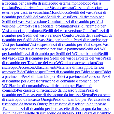
a cacciata per cassetta di risciacquo esterna monoblocco
Vasi a
cacciata
Pezzi di ricambio per Vasi a cacciata
Cassette di risciacquo
esterne per vasi, in vetrochina
Monoblocco
Sedili del vaso
Pezzi di
ricambio per Sedili del vaso
Sedili del vaso
Pezzi di ricambio per
Sedili del vaso
Vasi versione Comfort
Pezzi di ricambio per Vasi
versione Comfort
Vasi a cacciata, prolungati
Pezzi di ricambio per
Vasi a cacciata, prolungati
Sedili del vaso versione Comfort
Pezzi di
ricambio per Sedili del vaso versione Comfort
Sedili del vaso
Pezzi di
ricambio per Sedili del vaso
Vasi per bambini
Pezzi di ricambio per
Vasi per bambini
Vasi sospesi
Pezzi di ricambio per Vasi sospesi
Vasi
a pavimento
Pezzi di ricambio per Vasi a pavimento
Sedili del WC
per bambini
Pezzi di ricambio per Sedili del WC per bambini
Sedili
del vaso
Pezzi di ricambio per Sedili del vaso
Tavolette del vaso
Pezzi
di ricambio per Tavolette del vaso
WC ad uso accovacciato
Con
risciacquo
Accessori
Allacciamenti
Materiale di fissaggio
Ulteriori
accessori
Bidet
Bidet sospesi
Pezzi di ricambio per Bidet sospesi
Bidet
a pavimento
Pezzi di ricambio per Bidet a pavimento
Accessori
Pezzi
di ricambio per Accessori
Placche di comando e comandi per
WC
Placche di comando
Pezzi di ricambio per Placche di
comando
Per cassette di risciacquo da incasso Sigma
Pezzi di
ricambio per Per cassette di risciacquo da incasso Sigma
Per cassette
di risciacquo da incasso Omega
Pezzi di ricambio per Per cassette di
risciacquo da incasso Omega
Per cassette di risciacquo da incasso
Twinline
Pezzi di ricambio per Per cassette di risciacquo da incasso
Twinline
Per cassette di risciacquo da incasso 300T
Pezzi di ricambio