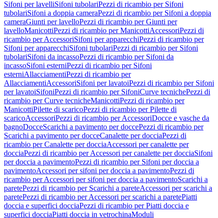
Sifoni per lavelli
Sifoni tubolari
Pezzi di ricambio per Sifoni
tubolari
Sifoni a doppia camera
Pezzi di ricambio per Sifoni a doppia
camera
Giunti per lavello
Pezzi di ricambio per Giunti per
lavello
Manicotti
Pezzi di ricambio per Manicotti
Accessori
Pezzi di
ricambio per Accessori
Sifoni per apparecchi
Pezzi di ricambio per
Sifoni per apparecchi
Sifoni tubolari
Pezzi di ricambio per Sifoni
tubolari
Sifoni da incasso
Pezzi di ricambio per Sifoni da
incasso
Sifoni esterni
Pezzi di ricambio per Sifoni
esterni
Allacciamenti
Pezzi di ricambio per
Allacciamenti
Accessori
Sifoni per lavatoi
Pezzi di ricambio per Sifoni
per lavatoi
Sifoni
Pezzi di ricambio per Sifoni
Curve tecniche
Pezzi di
ricambio per Curve tecniche
Manicotti
Pezzi di ricambio per
Manicotti
Pilette di scarico
Pezzi di ricambio per Pilette di
scarico
Accessori
Pezzi di ricambio per Accessori
Docce e vasche da
bagno
Docce
Scarichi a pavimento per docce
Pezzi di ricambio per
Scarichi a pavimento per docce
Canalette per doccia
Pezzi di
ricambio per Canalette per doccia
Accessori per canalette per
doccia
Pezzi di ricambio per Accessori per canalette per doccia
Sifoni
per doccia a pavimento
Pezzi di ricambio per Sifoni per doccia a
pavimento
Accessori per sifoni per doccia a pavimento
Pezzi di
ricambio per Accessori per sifoni per doccia a pavimento
Scarichi a
parete
Pezzi di ricambio per Scarichi a parete
Accessori per scarichi a
parete
Pezzi di ricambio per Accessori per scarichi a parete
Piatti
doccia e superfici doccia
Pezzi di ricambio per Piatti doccia e
superfici doccia
Piatti doccia in vetrochina
Moduli