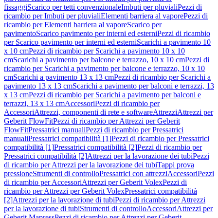
fissaggi
Scarico per tetti convenzionale
Imbuti per pluviali
Pezzi di
ricambio per Imbuti per pluviali
Elementi barriera al vapore
Pezzi di
ricambio per Elementi barriera al vapore
Scarico per
pavimento
Scarico pavimento per interni ed esterni
Pezzi di ricambio
per Scarico pavimento per interni ed esterni
Scarichi a pavimento 10
x 10 cm
Pezzi di ricambio per Scarichi a pavimento 10 x 10
cm
Scarichi a pavimento per balcone e terrazzo, 10 x 10 cm
Pezzi di
ricambio per Scarichi a pavimento per balcone e terrazzo, 10 x 10
cm
Scarichi a pavimento 13 x 13 cm
Pezzi di ricambio per Scarichi a
pavimento 13 x 13 cm
Scarichi a pavimento per balconi e terrazzi, 13
x 13 cm
Pezzi di ricambio per Scarichi a pavimento per balconi e
terrazzi, 13 x 13 cm
Accessori
Pezzi di ricambio per
Accessori
Attrezzi, componenti di rete e software
Attrezzi
Attrezzi per
Geberit FlowFit
Pezzi di ricambio per Attrezzi per Geberit
FlowFit
Pressatrici manuali
Pezzi di ricambio per Pressatrici
manuali
Pressatrici compatibilità [1]
Pezzi di ricambio per Pressatrici
compatibilità [1]
Pressatrici compatibilità [2]
Pezzi di ricambio per
Pressatrici compatibilità [2]
Attrezzi per la lavorazione dei tubi
Pezzi
di ricambio per Attrezzi per la lavorazione dei tubi
Tappi prova
pressione
Strumenti di controllo
Pressatrici con attrezzi
Accessori
Pezzi
di ricambio per Accessori
Attrezzi per Geberit Volex
Pezzi di
ricambio per Attrezzi per Geberit Volex
Pressatrici compatibilità
[2]
Attrezzi per la lavorazione di tubi
Pezzi di ricambio per Attrezzi
per la lavorazione di tubi
Strumenti di controllo
Accessori
Attrezzi per
Geberit Mapress
Pezzi di ricambio per Attrezzi per Geberit