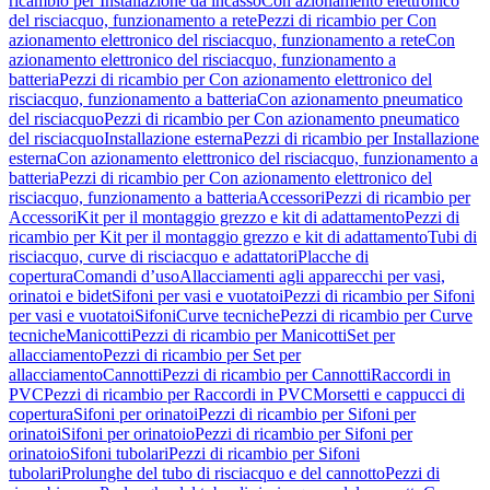
ricambio per Installazione da incasso
Con azionamento elettronico
del risciacquo, funzionamento a rete
Pezzi di ricambio per Con
azionamento elettronico del risciacquo, funzionamento a rete
Con
azionamento elettronico del risciacquo, funzionamento a
batteria
Pezzi di ricambio per Con azionamento elettronico del
risciacquo, funzionamento a batteria
Con azionamento pneumatico
del risciacquo
Pezzi di ricambio per Con azionamento pneumatico
del risciacquo
Installazione esterna
Pezzi di ricambio per Installazione
esterna
Con azionamento elettronico del risciacquo, funzionamento a
batteria
Pezzi di ricambio per Con azionamento elettronico del
risciacquo, funzionamento a batteria
Accessori
Pezzi di ricambio per
Accessori
Kit per il montaggio grezzo e kit di adattamento
Pezzi di
ricambio per Kit per il montaggio grezzo e kit di adattamento
Tubi di
risciacquo, curve di risciacquo e adattatori
Placche di
copertura
Comandi d’uso
Allacciamenti agli apparecchi per vasi,
orinatoi e bidet
Sifoni per vasi e vuotatoi
Pezzi di ricambio per Sifoni
per vasi e vuotatoi
Sifoni
Curve tecniche
Pezzi di ricambio per Curve
tecniche
Manicotti
Pezzi di ricambio per Manicotti
Set per
allacciamento
Pezzi di ricambio per Set per
allacciamento
Cannotti
Pezzi di ricambio per Cannotti
Raccordi in
PVC
Pezzi di ricambio per Raccordi in PVC
Morsetti e cappucci di
copertura
Sifoni per orinatoi
Pezzi di ricambio per Sifoni per
orinatoi
Sifoni per orinatoio
Pezzi di ricambio per Sifoni per
orinatoio
Sifoni tubolari
Pezzi di ricambio per Sifoni
tubolari
Prolunghe del tubo di risciacquo e del cannotto
Pezzi di