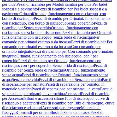
per bidet
Pezzi di ricambio per Moduli sanitari per bidet
Per bidet
sospesi e a pavimento
Pezzi di ricambio per Per bidet sospesi e a
pavimento
Orinatoi
Orinatoi, funzionamento con risciacquo, con
bordo di risciacquo
Pezzi di ricambio per Orinatoi, funzionamento
con risciacquo, con bordo di risciacquo
Senza coperchio
Pezzi di
ricambio per Senza coperchio
Orinatoi, funzionamento con
risciacquo, senza brida di risciacquo
Pezzi di ricambio per Orinatoi,
funzionamento con risciacquo, senza brida di risciacquo
Per
comando per orinatoi esterno o da incasso
Pezzi di ricambio per Per
comando per orinatoi esterno o da incasso
Con comando per
orinatoio integrato
Pezzi di ricambio per Con comando per orinatoio
integrato
Orinatoi, funzionamento con risciacquo, con / per
coperchio
Pezzi di ricambio per Orinatoi, funzionamento con
risciacquo, con / per coperchio
Senza brida di risciacquo
Pezzi di
ricambio per Senza brida di risciacquo
Orinatoi, funzionamento
senza acqua
Pezzi di ricambio per Orinatoi, funzionamento senza
acqua
Senza coperchio
Pezzi di ricambio per Senza coperchio
Pareti
di separazione per orinatoi
Pareti di separazione per orinatoi, in
materiale sintetico
Pareti di separazione per orinatoi, in vetro
Pareti di
separazione per orinatoi, in vetrochina
Accessori
Pezzi di ricambio
per Accessori
Sifoni e accessori sifone
Tubi di risciacquo, curve di
risciacquo e adattatori
Pezzi di ricambio per Tubi di risciacquo, curve
di risciacquo e adattatori
Accessori per erogatore
Materiale di
fissaggio
Comandi per orinatoi
Installazione da incasso
Pezzi di