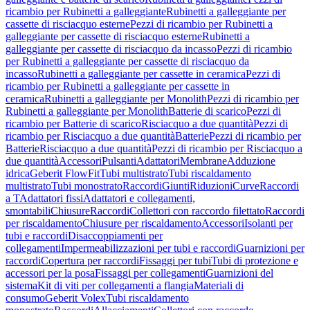
ricambio per Rubinetti a galleggiante
Rubinetti a galleggiante per
cassette di risciacquo esterne
Pezzi di ricambio per Rubinetti a
galleggiante per cassette di risciacquo esterne
Rubinetti a
galleggiante per cassette di risciacquo da incasso
Pezzi di ricambio
per Rubinetti a galleggiante per cassette di risciacquo da
incasso
Rubinetti a galleggiante per cassette in ceramica
Pezzi di
ricambio per Rubinetti a galleggiante per cassette in
ceramica
Rubinetti a galleggiante per Monolith
Pezzi di ricambio per
Rubinetti a galleggiante per Monolith
Batterie di scarico
Pezzi di
ricambio per Batterie di scarico
Risciacquo a due quantità
Pezzi di
ricambio per Risciacquo a due quantità
Batterie
Pezzi di ricambio per
Batterie
Risciacquo a due quantità
Pezzi di ricambio per Risciacquo a
due quantità
Accessori
Pulsanti
Adattatori
Membrane
Adduzione
idrica
Geberit FlowFit
Tubi multistrato
Tubi riscaldamento
multistrato
Tubi monostrato
Raccordi
Giunti
Riduzioni
Curve
Raccordi
a T
Adattatori fissi
Adattatori e collegamenti,
smontabili
Chiusure
Raccordi
Collettori con raccordo filettato
Raccordi
per riscaldamento
Chiusure per riscaldamento
Accessori
Isolanti per
tubi e raccordi
Disaccoppiamenti per
collegamenti
Impermeabilizzazioni per tubi e raccordi
Guarnizioni per
raccordi
Copertura per raccordi
Fissaggi per tubi
Tubi di protezione e
accessori per la posa
Fissaggi per collegamenti
Guarnizioni del
sistema
Kit di viti per collegamenti a flangia
Materiali di
consumo
Geberit Volex
Tubi riscaldamento