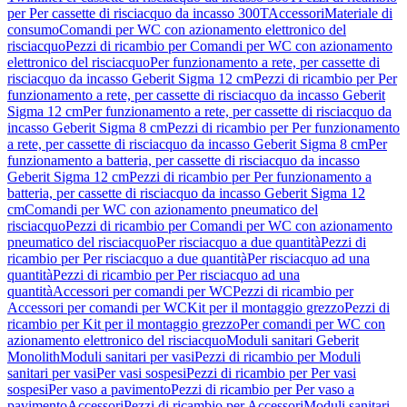
per Per cassette di risciacquo da incasso 300T
Accessori
Materiale di
consumo
Comandi per WC con azionamento elettronico del
risciacquo
Pezzi di ricambio per Comandi per WC con azionamento
elettronico del risciacquo
Per funzionamento a rete, per cassette di
risciacquo da incasso Geberit Sigma 12 cm
Pezzi di ricambio per Per
funzionamento a rete, per cassette di risciacquo da incasso Geberit
Sigma 12 cm
Per funzionamento a rete, per cassette di risciacquo da
incasso Geberit Sigma 8 cm
Pezzi di ricambio per Per funzionamento
a rete, per cassette di risciacquo da incasso Geberit Sigma 8 cm
Per
funzionamento a batteria, per cassette di risciacquo da incasso
Geberit Sigma 12 cm
Pezzi di ricambio per Per funzionamento a
batteria, per cassette di risciacquo da incasso Geberit Sigma 12
cm
Comandi per WC con azionamento pneumatico del
risciacquo
Pezzi di ricambio per Comandi per WC con azionamento
pneumatico del risciacquo
Per risciacquo a due quantità
Pezzi di
ricambio per Per risciacquo a due quantità
Per risciacquo ad una
quantità
Pezzi di ricambio per Per risciacquo ad una
quantità
Accessori per comandi per WC
Pezzi di ricambio per
Accessori per comandi per WC
Kit per il montaggio grezzo
Pezzi di
ricambio per Kit per il montaggio grezzo
Per comandi per WC con
azionamento elettronico del risciacquo
Moduli sanitari Geberit
Monolith
Moduli sanitari per vasi
Pezzi di ricambio per Moduli
sanitari per vasi
Per vasi sospesi
Pezzi di ricambio per Per vasi
sospesi
Per vaso a pavimento
Pezzi di ricambio per Per vaso a
pavimento
Accessori
Pezzi di ricambio per Accessori
Moduli sanitari