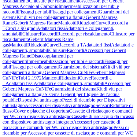
riscaldamento
Chiusure per riscaldamento
Accessori per Geberit
Mapress Acciaio al Carbonio
Impermeabilizzazioni per tubi e
raccordi
Fissaggi per tubi
Fissaggi per collegamenti
Guarnizioni del
sistema
Kit di viti per collegamenti a flangia
Geberit Mapress
Rame
Geberit Mapress Rame
Manicotti
Riduzioni
Curve
Raccordi a
T
Croci a 90 gradi
Adattatori fissi
Adattatori e collegamenti,
smontabili
Chiusure
Raccordi
Raccordi per riscaldamento
Chiusure per
riscaldamento
Geberit Mapress Rame,
gas
Manicotti
Riduzioni
Curve
Raccordi a T
Adattatori fissi
Adattatori e
collegamenti, smontabili
Chiusure
Raccordi
Accessori per Geberit
Mapress Rame
Disaccoppiamenti per
collegamenti
Impermeabilizzazioni per tubi e raccordi
Fissaggi per
tubi
Fissaggi per collegamenti
Guarnizioni del sistema
Kit di viti per
collegamenti a flangia
Geberit Mapress CuNiFe
Geberit Mapress
CuNiFe
Tubi 2.1972
Manicotti
Riduzioni
Curve
Raccordi a
T
Adattatori fissi
Adattatori e collegamenti, smontabili
Accessori per
Geberit Mapress CuNiFe
Guarnizioni del sistema
Kit di viti per
collegamenti a flangia
Sistema Geberit per l’Igiene dell’acqua
potabile
Dispositivi antiristagno
Pezzi di ricambio per Dispositivi
antiristagno
Accessori per dispositivi antiristagno
Sensori
Riduttore di
flusso
Cover e placche di copertura
Cassette di risciacquo e comandi
per WC con dispositivo antiristagno
Cassette di risciacquo da incasso
con dispositivo antiristagno integrato
Accessori per cassette di
risciacquo e comandi per WC con dispositivo antiristagno
Pezzi di
ricambio per Accessori per cassette di risciacquo e comandi per WC