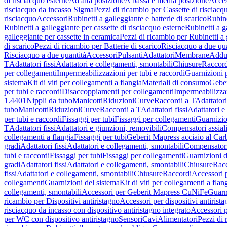
di risciacquo esterne
Ad alta posizione
A bassa e media posizione
Acces
risciacquo da incasso Sigma
Pezzi di ricambio per Cassette di risciac
risciacquo
Accessori
Rubinetti a galleggiante e batterie di scarico
Rubine
Rubinetti a galleggiante per cassette di risciacquo esterne
Rubinetti a g
galleggiante per cassette in ceramica
Pezzi di ricambio per Rubinetti a 
di scarico
Pezzi di ricambio per Batterie di scarico
Risciacquo a due qua
Risciacquo a due quantità
Accessori
Pulsanti
Adattatori
Membrane
Adduz
T
Adattatori fissi
Adattatori e collegamenti, smontabili
Chiusure
Raccord
per collegamenti
Impermeabilizzazioni per tubi e raccordi
Guarnizioni 
sistema
Kit di viti per collegamenti a flangia
Materiali di consumo
Geber
per tubi e raccordi
Disaccoppiamenti per collegamenti
Impermeabilizzaz
1.4401
Nippli da tubo
Manicotti
Riduzioni
Curve
Raccordi a T
Adattatori
tubo
Manicotti
Riduzioni
Curve
Raccordi a T
Adattatori fissi
Adattatori e
per tubi e raccordi
Fissaggi per tubi
Fissaggi per collegamenti
Guarnizio
T
Adattatori fissi
Adattatori e giunzioni, removibili
Compensatori assial
collegamenti a flangia
Fissaggi per tubi
Geberit Mapress acciaio al Car
gradi
Adattatori fissi
Adattatori e collegamenti, smontabili
Compensator
tubi e raccordi
Fissaggi per tubi
Fissaggi per collegamenti
Guarnizioni d
gradi
Adattatori fissi
Adattatori e collegamenti, smontabili
Chiusure
Rac
fissi
Adattatori e collegamenti, smontabili
Chiusure
Raccordi
Accessori 
collegamenti
Guarnizioni del sistema
Kit di viti per collegamenti a flan
collegamenti, smontabili
Accessori per Geberit Mapress CuNiFe
Guarn
ricambio per Dispositivi antiristagno
Accessori per dispositivi antirist
risciacquo da incasso con dispositivo antiristagno integrato
Accessori p
per WC con dispositivo antiristagno
Sensori
Cavi
Alimentatori
Pezzi di 