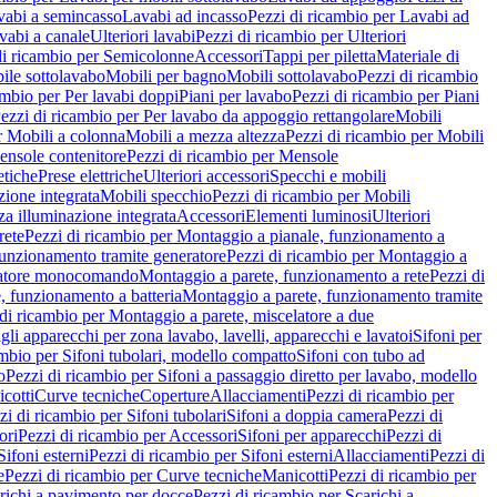
vabi a semincasso
Lavabi ad incasso
Pezzi di ricambio per Lavabi ad
vabi a canale
Ulteriori lavabi
Pezzi di ricambio per Ulteriori
di ricambio per Semicolonne
Accessori
Tappi per piletta
Materiale di
ile sottolavabo
Mobili per bagno
Mobili sottolavabo
Pezzi di ricambio
ambio per Per lavabi doppi
Piani per lavabo
Pezzi di ricambio per Piani
ezzi di ricambio per Per lavabo da appoggio rettangolare
Mobili
r Mobili a colonna
Mobili a mezza altezza
Pezzi di ricambio per Mobili
nsole contenitore
Pezzi di ricambio per Mensole
tiche
Prese elettriche
Ulteriori accessori
Specchi e mobili
zione integrata
Mobili specchio
Pezzi di ricambio per Mobili
za illuminazione integrata
Accessori
Elementi luminosi
Ulteriori
rete
Pezzi di ricambio per Montaggio a pianale, funzionamento a
funzionamento tramite generatore
Pezzi di ricambio per Montaggio a
elatore monocomando
Montaggio a parete, funzionamento a rete
Pezzi di
, funzionamento a batteria
Montaggio a parete, funzionamento tramite
di ricambio per Montaggio a parete, miscelatore a due
gli apparecchi per zona lavabo, lavelli, apparecchi e lavatoi
Sifoni per
ambio per Sifoni tubolari, modello compatto
Sifoni con tubo ad
o
Pezzi di ricambio per Sifoni a passaggio diretto per lavabo, modello
cotti
Curve tecniche
Coperture
Allacciamenti
Pezzi di ricambio per
zi di ricambio per Sifoni tubolari
Sifoni a doppia camera
Pezzi di
ori
Pezzi di ricambio per Accessori
Sifoni per apparecchi
Pezzi di
Sifoni esterni
Pezzi di ricambio per Sifoni esterni
Allacciamenti
Pezzi di
e
Pezzi di ricambio per Curve tecniche
Manicotti
Pezzi di ricambio per
richi a pavimento per docce
Pezzi di ricambio per Scarichi a