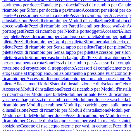
pavimento per docce
Canalette per doccia
Pezzi di ricambio per Canale
ricambio per Sifoni per doccia a pavimento
Accessori per sifoni per d
parete
Accessori per scarichi a parete
Pezzi di ricambio per Accessori pe
d'installazione
Pezzi di ricambio per Moduli d'installazione
Sifoni docci
docce walk-in
Pezzi di ricambio per Pareti laterali per docce walk-in
Ac
portaoggetti
Pezzi di ricambio per Nicchie portaoggetti
Accessori
Allac
per piletta
Pezzi di ricambio per Con tappo per piletta
Sifoni per piatti 
piletta
Pezzi di ricambio per Tappi per piletta
Sifoni per piatti doccia, d
piletta
Pezzi di ricambio per Senza tappo per piletta
Tappi per piletta
Pez
piletta
Pezzi di ricambio per Senza tappo per piletta
Accessori per sifoni
piletta
Scarichi
Sifoni per vasche da bagno, d52
Pezzi di ricambio per S
per azionamento a rotazione
Pezzi di ricambio per Accessori di compl
rotazione ed erogazione al troppopieno
Accessori di completamento pe
erogazione al troppopieno
Con azionamento a pressione PushControl
P
ricambio per Accessori di completamento per comando a pressione P
piletta
Allacciamenti idrici
Sistemi di installazione e di risciacquo
Geber
Accessori
Moduli d'installazione
Pezzi di ricambio per Moduli d'install
di ricambio per Moduli per bidet
Moduli per orinatoi
Pezzi di ricambio 
vasche da bagno
Pezzi di ricambio per Moduli per docce e vasche da
ricambio per Moduli per rubinetti
Moduli per carichi agenti sulle mens
d'installazione
Pezzi di ricambio per Moduli d'installazione
Moduli pe
Moduli per bidet
Moduli per docce
Pezzi di ricambio per Moduli per d
ricambio per Cassette di risciacquo esterne per vasi, in materiale sintet
posizione
Cassette di risciacquo esterne per vasi, in ceramica
Pezzi di r