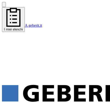
A geberit.it
I miei elenchi