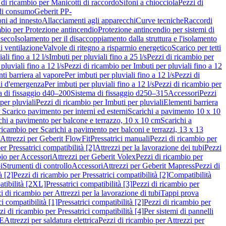
 di ricambio per Manicotti di raccordo
Sifoni a chiocciola
Pezzi di
 di consumo
Geberit PP-
ni ad innesto
Allacciamenti agli apparecchi
Curve tecniche
Raccordi
mbio per Protezione antincendio
Protezione antincendio per sistemi di
nseco
Isolamento per il disaccoppiamento dalla struttura e l'isolamento
i ventilazione
Valvole di ritegno a risparmio energetico
Scarico per tetti
ali fino a 12 l/s
Imbuti per pluviali fino a 25 l/s
Pezzi di ricambio per
pluviali fino a 12 l/s
Pezzi di ricambio per Imbuti per pluviali fino a 12
ti barriera al vapore
Per imbuti per pluviali fino a 12 l/s
Pezzi di
ni d'emergenza
Per imbuti per pluviali fino a 12 l/s
Pezzi di ricambio per
a di fissaggio d40–200
Sistema di fissaggio d250–315
Accessori
Pezzi
per pluviali
Pezzi di ricambio per Imbuti per pluviali
Elementi barriera
 Scarico pavimento per interni ed esterni
Scarichi a pavimento 10 x 10
chi a pavimento per balcone e terrazzo, 10 x 10 cm
Scarichi a
ricambio per Scarichi a pavimento per balconi e terrazzi, 13 x 13
 Attrezzi per Geberit FlowFit
Pressatrici manuali
Pezzi di ricambio per
er Pressatrici compatibilità [2]
Attrezzi per la lavorazione dei tubi
Pezzi
bio per Accessori
Attrezzi per Geberit Volex
Pezzi di ricambio per
i
Strumenti di controllo
Accessori
Attrezzi per Geberit Mapress
Pezzi di
à [2]
Pezzi di ricambio per Pressatrici compatibilità [2]
Compatibilità
atibilità [2XL]
Pressatrici compatibilità [3]
Pezzi di ricambio per
i di ricambio per Attrezzi per la lavorazione di tubi
Tappi prova
i compatibilità [1]
Pressatrici compatibilità [2]
Pezzi di ricambio per
zi di ricambio per Pressatrici compatibilità [4]
Per sistemi di pannelli
PE
Attrezzi per saldatura elettrica
Pezzi di ricambio per Attrezzi per