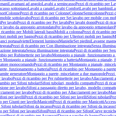
amani
Lavamani ad angolo
Lavabi a semincasso
Pezzi di ricambio per La
ncasso sottopiano
Lavabi a canale
Lavabi Comfort
Lavabi per bambini
La
sori
Colonne
Pezzi di ricambio per Colonne
Colonne
Semicolonne
Pezzi 
 mobile sottolavabo
Pezzi di ricambio per Set lavabo per mobile con mob
i
Per lavabi
Pezzi di ricambio per Per lavabi
Per lavabi doppi
Pezzi di ric
er lavabo da appoggio arrotondato
Per lavabo da appoggio rettangolare
P
 ricambio per Mobili laterali bassi
Mobili a colonna
Pezzi di ricambio pe
riori mobili per bagno
Pezzi di ricambio per Ulteriori mobili per bagno
Me
ganci portasalviette
Elementi luminosi
Maniglie
Set piedini
Lavagne magne
tegrata
Pezzi di ricambio per Con illuminazione integrata
Senza illumina
azione integrata
Senza illuminazione integrata
Pezzi di ricambio per Sen
mbio per Rubinetterie per lavabo
Montaggio a pianale, funzionamento a 
er Montaggio a pianale, funzionamento a batteria
Montaggio a pianale, 
elatore monocomando
Pezzi di ricambio per Montaggio a pianale, misc
rete, funzionamento a batteria
Pezzi di ricambio per Montaggio a parete
ramite generatore
Montaggio a parete, miscelatore a due manopole
Pezzi 
r lavabo
Pezzi di ricambio per Per rubinetterie per lavabo
Allacciamenti a
cambio per Sifoni tubolari
Sifoni tubolari, modello compatto
Pezzi di ric
sione per lavabo
Sifoni a passaggio diretto per lavabo, modello compatt
cciamenti per lavabo
Pezzi di ricambio per Allacciamenti per lavabo
Mani
ifoni per lavelli
Pezzi di ricambio per Sifoni per lavelli
Sifoni tubolari
Pez
o per Giunti per lavello
Manicotti
Pezzi di ricambio per Manicotti
Access
 Sifoni tubolari
Sifoni da incasso
Pezzi di ricambio per Sifoni da incasso
o per Sifoni per lavatoi
Sifoni
Pezzi di ricambio per Sifoni
Curve tecnich
sori
Pezzi di ricambio per Accessori
Docce e vasche da bagno
Docce
Sca