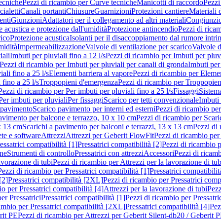
ecniche
Pezzi di ricambio per Curve tecniche
Manicotti di raccordo
Pezzi
ialetti
Canali portanti
Chiusure
Guarnizioni
Protezioni cantiere
Materiali
nti
Giunzioni
Adattatori per il collegamento ad altri materiali
Congiunzio
 acustica e protezione dall'umidità
Protezione antincendio
Pezzi di rica
rico
Protezione acustica
Isolanti per il disaccoppiamento dal rumore intri
midità
Impermeabilizzazione
Valvole di ventilazione per scarico
Valvole d
iali
Imbuti per pluviali fino a 12 l/s
Pezzi di ricambio per Imbuti per pluvi
Pezzi di ricambio per Imbuti per pluviali per canali di gronda
Imbuti per 
ali fino a 25 l/s
Elementi barriera al vapore
Pezzi di ricambio per Elemen
 fino a 25 l/s
Troppopieni d'emergenza
Pezzi di ricambio per Troppopie
Pezzi di ricambio per Per imbuti per pluviali fino a 25 l/s
Fissaggi
Sistem
Per imbuti per pluviali
Per fissaggi
Scarico per tetti convenzionale
Imbuti 
 pavimento
Scarico pavimento per interni ed esterni
Pezzi di ricambio per
pavimento per balcone e terrazzo, 10 x 10 cm
Pezzi di ricambio per Scari
x 13 cm
Scarichi a pavimento per balconi e terrazzi, 13 x 13 cm
Pezzi di 
ete e software
Attrezzi
Attrezzi per Geberit FlowFit
Pezzi di ricambio per
ssatrici compatibilità [1]
Pressatrici compatibilità [2]
Pezzi di ricambio p
one
Strumenti di controllo
Pressatrici con attrezzi
Accessori
Pezzi di ricam
avorazione di tubi
Pezzi di ricambio per Attrezzi per la lavorazione di tub
Pezzi di ricambio per Pressatrici compatibilità [1]
Pressatrici compatibilit
[2]
Pressatrici compatibilità [2XL]
Pezzi di ricambio per Pressatrici comp
o per Pressatrici compatibilità [4]
Attrezzi per la lavorazione di tubi
Pezz
er Pressatrici
Pressatrici compatibilità [1]
Pezzi di ricambio per Pressatric
ambio per Pressatrici compatibilità [2XL]
Pressatrici compatibilità [4]
Pez
rit PE
Pezzi di ricambio per Attrezzi per Geberit Silent-db20 / Geberit 