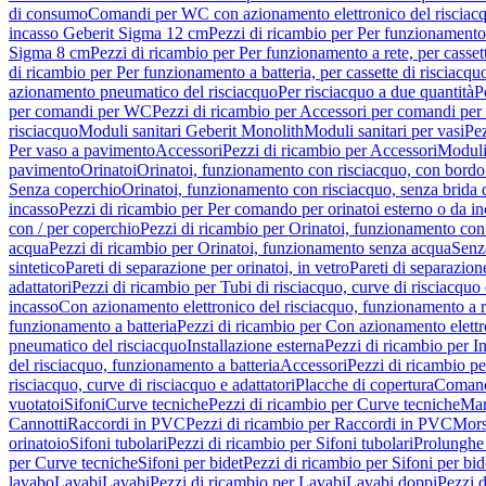
di consumo
Comandi per WC con azionamento elettronico del risciac
incasso Geberit Sigma 12 cm
Pezzi di ricambio per Per funzionamento 
Sigma 8 cm
Pezzi di ricambio per Per funzionamento a rete, per casse
di ricambio per Per funzionamento a batteria, per cassette di risciac
azionamento pneumatico del risciacquo
Per risciacquo a due quantità
P
per comandi per WC
Pezzi di ricambio per Accessori per comandi pe
risciacquo
Moduli sanitari Geberit Monolith
Moduli sanitari per vasi
Pez
Per vaso a pavimento
Accessori
Pezzi di ricambio per Accessori
Moduli 
pavimento
Orinatoi
Orinatoi, funzionamento con risciacquo, con bordo 
Senza coperchio
Orinatoi, funzionamento con risciacquo, senza brida d
incasso
Pezzi di ricambio per Per comando per orinatoi esterno o da i
con / per coperchio
Pezzi di ricambio per Orinatoi, funzionamento con 
acqua
Pezzi di ricambio per Orinatoi, funzionamento senza acqua
Senz
sintetico
Pareti di separazione per orinatoi, in vetro
Pareti di separazion
adattatori
Pezzi di ricambio per Tubi di risciacquo, curve di risciacquo 
incasso
Con azionamento elettronico del risciacquo, funzionamento a r
funzionamento a batteria
Pezzi di ricambio per Con azionamento elettr
pneumatico del risciacquo
Installazione esterna
Pezzi di ricambio per In
del risciacquo, funzionamento a batteria
Accessori
Pezzi di ricambio pe
risciacquo, curve di risciacquo e adattatori
Placche di copertura
Comand
vuotatoi
Sifoni
Curve tecniche
Pezzi di ricambio per Curve tecniche
Man
Cannotti
Raccordi in PVC
Pezzi di ricambio per Raccordi in PVC
Mors
orinatoio
Sifoni tubolari
Pezzi di ricambio per Sifoni tubolari
Prolunghe 
per Curve tecniche
Sifoni per bidet
Pezzi di ricambio per Sifoni per bid
lavabo
Lavabi
Lavabi
Pezzi di ricambio per Lavabi
Lavabi doppi
Pezzi 