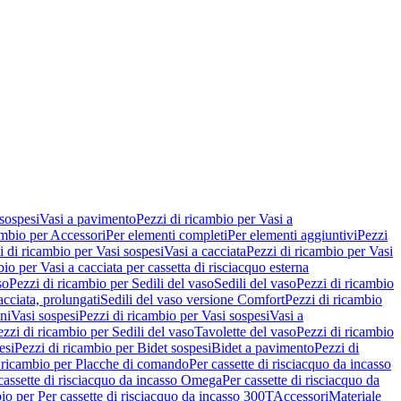
 sospesi
Vasi a pavimento
Pezzi di ricambio per Vasi a
ambio per Accessori
Per elementi completi
Per elementi aggiuntivi
Pezzi
i di ricambio per Vasi sospesi
Vasi a cacciata
Pezzi di ricambio per Vasi
io per Vasi a cacciata per cassetta di risciacquo esterna
so
Pezzi di ricambio per Sedili del vaso
Sedili del vaso
Pezzi di ricambio
acciata, prolungati
Sedili del vaso versione Comfort
Pezzi di ricambio
ni
Vasi sospesi
Pezzi di ricambio per Vasi sospesi
Vasi a
ezzi di ricambio per Sedili del vaso
Tavolette del vaso
Pezzi di ricambio
esi
Pezzi di ricambio per Bidet sospesi
Bidet a pavimento
Pezzi di
 ricambio per Placche di comando
Per cassette di risciacquo da incasso
 cassette di risciacquo da incasso Omega
Per cassette di risciacquo da
io per Per cassette di risciacquo da incasso 300T
Accessori
Materiale