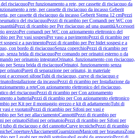
del risciacquo
Per funzionamento a rete, per cassette di risciacquo da
nzionamento a rete, per cassette di risciacquo da incasso Geberit
eria, per cassette di risciacquo da incasso Geberit Sigma 12 cm
Pezzi
umatico del risciacquo
Pezzi di ricambio per Comandi per WC con
quantità
Pezzi di ricambio per Per risciacquo ad una quantità
Accessori
gio grezzo
Per comandi per WC con azionamento elettronico del
mbio per Per vasi sospesi
Per vaso a pavimento
Pezzi di ricambio per
et sospesi e a pavimento
Pezzi di ricambio per Per bidet sospesi e a
quo, con bordo di risciacquo
Senza coperchio
Pezzi di ricambio per
uo, senza brida di risciacquo
Per comando per orinatoi esterno o da
mando per orinatoio integrato
Orinatoi, funzionamento con risciacquo,
bio per Senza brida di risciacquo
Orinatoi, funzionamento senza
per orinatoi
Pareti di separazione per orinatoi, in materiale
foni e accessori sifone
Tubi di risciacquo, curve di risciacquo e
inatoi
Installazione da incasso
Pezzi di ricambio per Installazione da
unzionamento a rete
Con azionamento elettronico del risciacquo,
ico del risciacquo
Pezzi di ricambio per Con azionamento
mento a batteria
Pezzi di ricambio per Con azionamento elettronico
ambio per Kit per il montaggio grezzo e kit di adattamento
Tubi di
r vasi e vuotatoi
Pezzi di ricambio per Sifoni per vasi e
ambio per Set per allacciamento
Cannotti
Pezzi di ricambio per
ni per orinatoi
Sifoni per orinatoio
Pezzi di ricambio per Sifoni per
l tubo di risciacquo e del cannotto
Curve tecniche
Pezzi di ricambio
cniche
Coperture
Allacciamenti
Guarnizioni
Manicotti per brasatura
Zona
mbio per Lavabi per mobili sottolavabo
Lavabi da appoggio
Pezzi di