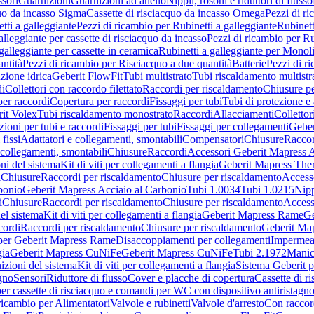
sori
Guarnizioni
Guarnizioni ad anello
Nippli, rosoni e riduttori di flusso
quo da incasso Sigma
Cassette di risciacquo da incasso Omega
Pezzi di r
tti a galleggiante
Pezzi di ricambio per Rubinetti a galleggiante
Rubinett
alleggiante per cassette di risciacquo da incasso
Pezzi di ricambio per Ru
galleggiante per cassette in ceramica
Rubinetti a galleggiante per Monol
ntità
Pezzi di ricambio per Risciacquo a due quantità
Batterie
Pezzi di r
ione idrica
Geberit FlowFit
Tubi multistrato
Tubi riscaldamento multistr
i
Collettori con raccordo filettato
Raccordi per riscaldamento
Chiusure pe
per raccordi
Copertura per raccordi
Fissaggi per tubi
Tubi di protezione e 
it Volex
Tubi riscaldamento monostrato
Raccordi
Allacciamenti
Collettor
ioni per tubi e raccordi
Fissaggi per tubi
Fissaggi per collegamenti
Geber
 fissi
Adattatori e collegamenti, smontabili
Compensatori
Chiusure
Raccor
 collegamenti, smontabili
Chiusure
Raccordi
Accessori Geberit Mapress 
ni del sistema
Kit di viti per collegamenti a flangia
Geberit Mapress The
i
Chiusure
Raccordi per riscaldamento
Chiusure per riscaldamento
Access
bonio
Geberit Mapress Acciaio al Carbonio
Tubi 1.0034
Tubi 1.0215
Nipp
i
Chiusure
Raccordi per riscaldamento
Chiusure per riscaldamento
Access
el sistema
Kit di viti per collegamenti a flangia
Geberit Mapress Rame
Ge
cordi
Raccordi per riscaldamento
Chiusure per riscaldamento
Geberit Ma
per Geberit Mapress Rame
Disaccoppiamenti per collegamenti
Impermeab
gia
Geberit Mapress CuNiFe
Geberit Mapress CuNiFe
Tubi 2.1972
Manic
izioni del sistema
Kit di viti per collegamenti a flangia
Sistema Geberit p
agno
Sensori
Riduttore di flusso
Cover e placche di copertura
Cassette di r
er cassette di risciacquo e comandi per WC con dispositivo antiristagn
ricambio per Alimentatori
Valvole e rubinetti
Valvole d'arresto
Con raccor