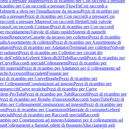
ordi a pressare Mapress
Pezzi di ricambio per Con raccordi a pressare
ricambio per Con raccordi a pressare FlowFit
Con raccordi a
Rubinetti a sfera per l'installazione da incasso
Pezzi di ricambio per
rdi a pressare
Pezzi di ricambio per Con raccordi a pressare
Con
raccordi a pressare Mapress
Con raccordi filettati
Unità valvole
ncasso
Con raccordi Compact
Pezzi di ricambio per Con raccordi
per riscaldamento
Valvole di sfiato rapido
Sistemi di pannelli
azione
Reggicurve
Cassette da incasso per collettori
Pezzi di ricambio
tallo
Assortimento di collettori
Pezzi di ricambio per Assortimento di
ttatori
Pezzi di ricambio per Adattatori
Terminali per collettori
Valvole
ei radiatori
Pezzi di ricambio per Collettori per circuiti dei
o dell’edificio
Geberit Silent-db20
Tubi
Raccordi
Pezzi di ricambio per
e
Curve
Raccordi speciali
Collegamenti
Pezzi di ricambio per
tri materiali
Pezzi di ricambio per Adattatori per il collegamento ad
niche
Accessori
Braccialetti
Fissaggi per
zzi di ricambio per Curve
Braghe
Pezzi di ricambio per
per Collegamenti
Congiunzioni ad innesto
Pezzi di ricambio per
 apparecchi
Curve tecniche
Pezzi di ricambio per Curve
ilent-Pro
Tubi
Pezzi di ricambio per Tubi
Raccordi
Pezzi di ricambio per
Pezzi di ricambio per Braghe d'ispezione
Raccordi SuperTube
Pezzi di
ambio per Collegamenti
Congiunzioni ad innesto
Pezzi di ricambio per
ioni
Pezzi di ricambio per Guarnizioni
Materiale di consumo
Geberit
peciali
Pezzi di ricambio per Raccordi speciali
Raccordi
icambio per Congiunzioni ad innesto
Adattatori per il collegamento ad
tati
Collegamenti a flangia
Colletti di fissaggio
Allacciamenti agli