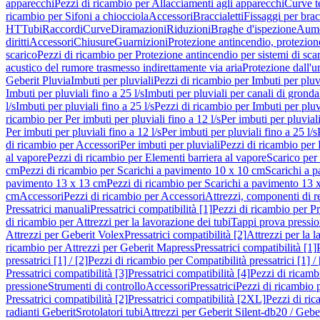
apparecchi
Pezzi di ricambio per Allacciamenti agli apparecchi
Curve t
ricambio per Sifoni a chiocciola
Accessori
Braccialetti
Fissaggi per bracc
HT
Tubi
Raccordi
Curve
Diramazioni
Riduzioni
Braghe d'ispezione
Aume
diritti
Accessori
Chiusure
Guarnizioni
Protezione antincendio, protezione
scarico
Pezzi di ricambio per Protezione antincendio per sistemi di sca
acustico del rumore trasmesso indirettamente via aria
Protezione dall'u
Geberit Pluvia
Imbuti per pluviali
Pezzi di ricambio per Imbuti per pluv
Imbuti per pluviali fino a 25 l/s
Imbuti per pluviali per canali di gronda
l/s
Imbuti per pluviali fino a 25 l/s
Pezzi di ricambio per Imbuti per pluvi
ricambio per Per imbuti per pluviali fino a 12 l/s
Per imbuti per pluviali
Per imbuti per pluviali fino a 12 l/s
Per imbuti per pluviali fino a 25 l/s
di ricambio per Accessori
Per imbuti per pluviali
Pezzi di ricambio per 
al vapore
Pezzi di ricambio per Elementi barriera al vapore
Scarico per
cm
Pezzi di ricambio per Scarichi a pavimento 10 x 10 cm
Scarichi a 
pavimento 13 x 13 cm
Pezzi di ricambio per Scarichi a pavimento 13 
cm
Accessori
Pezzi di ricambio per Accessori
Attrezzi, componenti di r
Pressatrici manuali
Pressatrici compatibilità [1]
Pezzi di ricambio per Pre
di ricambio per Attrezzi per la lavorazione dei tubi
Tappi prova pressi
Attrezzi per Geberit Volex
Pressatrici compatibilità [2]
Attrezzi per la l
ricambio per Attrezzi per Geberit Mapress
Pressatrici compatibilità [1]
pressatrici [1] / [2]
Pezzi di ricambio per Compatibilità pressatrici [1] / 
Pressatrici compatibilità [3]
Pressatrici compatibilità [4]
Pezzi di ricambi
pressione
Strumenti di controllo
Accessori
Pressatrici
Pezzi di ricambio p
Pressatrici compatibilità [2]
Pressatrici compatibilità [2XL]
Pezzi di ric
radianti Geberit
Srotolatori tubi
Attrezzi per Geberit Silent-db20 / Gebe