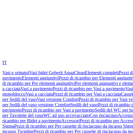
IT
Vasi e orinatoi
Vasi bidet Geberit AquaClean
Elementi completi
Pezzi d
pavimento
Elementi aggiuntivi
Pezzi di ricambio per Elementi aggiunti
di ricambio per Per elementi aggiuntivi
Per elementi aggiuntivi e eleme
a cacciata
Vasi a pavimento
Pezzi di ricambio per Vasi a pavimento
Vasi
monoblocco
Vasi a cacciata
Pezzi di ricambio per Vasi a cacciata
Casset
per Sedili del vaso
Vasi versione Comfort
Pezzi di ricambio per Vasi v
per Sedili del vaso versione Comfort
Sedili del vaso
Pezzi di ricambio p
pavimento
Pezzi di ricambio per Vasi a pavimento
Sedili del WC per b
per Tavolette del vaso
WC ad uso accovacciato
Con risciacquo
Accesso
ricambio per Bidet a pavimento
Accessori
Pezzi di ricambio per Access
Sigma
Pezzi di ricambio per Per cassette di risciacquo da incasso Sig
incasso Twinline
Pezzi di ricambio per Per cassette di risciacquo da i