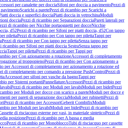
cessori per canalette per doccia
Sifoni per doccia a pavimento
Pezzi di
a pavimento
Scarichi a parete
Pezzi di ricambio per Scarichi a
iatti doccia e superfici doccia
Piatti doccia in vetrochina
Moduli
zioni doccia
Pezzi di ricambio per Separazioni doccia
Pareti laterali per
ezzi di ricambio per Nicchie portaoggetti per docce
Nicchie
occia, d52
Pezzi di ricambio per Sifoni per piatti doccia, d52
Con tappo
er piletta
Pezzi di ricambio per Con tappo per piletta
Tappi per
a
Pezzi di ricambio per Con tappo per piletta
Senza tappo per
i ricambio per Sifoni per piatti doccia Sestra
Senza tappo per
ccia
Tappi per piletta
Pezzi di ricambio per Tappi per
icambio per Con azionamento a rotazione
Accessori di completamento
rogazione al troppopieno
Pezzi di ricambio per Con azionamento a
bio per Accessori di completamento per azionamento a rotazione ed
ri di completamento per comando a pressione PushControl
Pezzi di
tta
Accessori per sifoni per vasche da bagno
Tappi per
mbio per Sistemi portanti
Pannellature
Accessori
Pezzi di ricambio per
lavabi
Pezzi di ricambio per Moduli per lavabi
Moduli per bidet
Pezzi
icambio per Moduli per docce con scarico a parete
Moduli per docce e
menti per pareti di separazione doccia
Moduli per rubinetti
Pezzi di
ori
Pezzi di ricambio per Accessori
Geberit Combifix
Moduli
cambio per Moduli per lavabi
Moduli per bidet
Pezzi di ricambio per
assette di risciacquo esterne per vasi, in materiale sintetico
Pezzi di
edia posizione
Pezzi di ricambio per A bassa e media
cco
Pezzi di ricambio per Monoblocco
Tubi di risciacquo per cassette