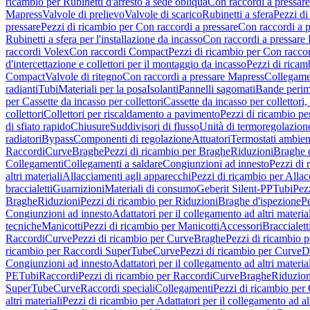
ricambio per Rubinetti d'arresto a sede obliqua
Con raccordi a pressar
Mapress
Valvole di prelievo
Valvole di scarico
Rubinetti a sfera
Pezzi di
pressare
Pezzi di ricambio per Con raccordi a pressare
Con raccordi a 
Rubinetti a sfera per l'installazione da incasso
Con raccordi a pressare
raccordi Volex
Con raccordi Compact
Pezzi di ricambio per Con racc
d'intercettazione e collettori per il montaggio da incasso
Pezzi di ricamb
Compact
Valvole di ritegno
Con raccordi a pressare Mapress
Collegamen
radianti
Tubi
Materiali per la posa
Isolanti
Pannelli sagomati
Bande perim
per Cassette da incasso per collettori
Cassette da incasso per collettori,
collettori
Collettori per riscaldamento a pavimento
Pezzi di ricambio pe
di sfiato rapido
Chiusure
Suddivisori di flusso
Unità di termoregolazion
radiatori
Bypass
Componenti di regolazione
Attuatori
Termostati ambien
Raccordi
Curve
Braghe
Pezzi di ricambio per Braghe
Riduzioni
Braghe 
Collegamenti
Collegamenti a saldare
Congiunzioni ad innesto
Pezzi di 
altri materiali
Allacciamenti agli apparecchi
Pezzi di ricambio per Allac
braccialetti
Guarnizioni
Materiali di consumo
Geberit Silent-PP
Tubi
Pez
Braghe
Riduzioni
Pezzi di ricambio per Riduzioni
Braghe d'ispezione
Pe
Congiunzioni ad innesto
Adattatori per il collegamento ad altri materia
tecniche
Manicotti
Pezzi di ricambio per Manicotti
Accessori
Braccialett
Raccordi
Curve
Pezzi di ricambio per Curve
Braghe
Pezzi di ricambio 
ricambio per Raccordi SuperTube
Curve
Pezzi di ricambio per Curve
D
Congiunzioni ad innesto
Adattatori per il collegamento ad altri materia
PE
Tubi
Raccordi
Pezzi di ricambio per Raccordi
Curve
Braghe
Riduzion
SuperTube
Curve
Raccordi speciali
Collegamenti
Pezzi di ricambio per
altri materiali
Pezzi di ricambio per Adattatori per il collegamento ad alt