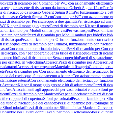
quo
Pezzi di ricambio per Comandi per WC con azionamento elettronico 
a rete, per cassette di risciacquo da incasso Geberit Sigma 12 cm
Per fu
tte di risciacquo da incasso Geberit Sigma 8 cm
Per funzionamento a batt
quo da incasso Geberit Sigma 12 cm
Comandi per WC con azionamento pne
ezzi di ricambio per Per risciacquo a due quantità
Per risciacquo ad una 
r WC
Kit per il montaggio grezzo
Pezzi di ricambio per Kit per il montag
zi di ricambio per Moduli sanitari per vasi
Per vasi sospesi
Pezzi di rica
sanitari per bidet
Pezzi di ricambio per Moduli sanitari per bidet
Per bid
di risciacquo
Pezzi di ricambio per Orinatoi, funzionamento con risciac
i risciacquo
Pezzi di ricambio per Orinatoi, funzionamento con risciacq
ncasso
Con comando per orinatoio integrato
Pezzi di ricambio per Con co
risciacquo, con / per coperchio
Senza brida di risciacquo
Pezzi di ricam
a coperchio
Pezzi di ricambio per Senza coperchio
Pareti di separazione 
e per orinatoi, in vetrochina
Accessori
Pezzi di ricambio per Accessori
Si
e adattatori
Accessori per erogatore
Materiale di fissaggio
Comandi per or
ete
Pezzi di ricambio per Con azionamento elettronico del risciacquo, f
onico del risciacquo, funzionamento a batteria
Con azionamento pneumat
stallazione esterna
Con azionamento elettronico del risciacquo, funziona
r Accessori
Kit per il montaggio grezzo e kit di adattamento
Pezzi di ric
i d’uso
Allacciamenti agli apparecchi per vasi, orinatoi e bidet
Sifoni pe
icotti
Pezzi di ricambio per Manicotti
Set per allacciamento
Pezzi di ric
etti e cappucci di copertura
Sifoni per orinatoi
Pezzi di ricambio per Sifo
del tubo di risciacquo e del cannotto
Pezzi di ricambio per Prolunghe de
et
Sifoni tubolari
Pezzi di ricambio per Sifoni tubolari
Manicotti
Curve te
di ricambio per Lavabi doppi
Lavabi per mobili sottolavabo
Pezzi di rica