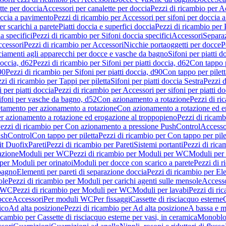
tte per doccia
Accessori per canalette per doccia
Pezzi di ricambio per Ac
occia a pavimento
Pezzi di ricambio per Accessori per sifoni per doccia 
r scarichi a parete
Piatti doccia e superfici doccia
Pezzi di ricambio per P
a specifici
Pezzi di ricambio per Sifoni doccia specifici
Accessori
Separa
cessori
Pezzi di ricambio per Accessori
Nicchie portaoggetti per docce
P
ciamenti agli apparecchi per docce e vasche da bagno
Sifoni per piatti d
doccia, d62
Pezzi di ricambio per Sifoni per piatti doccia, d62
Con tappo p
90
Pezzi di ricambio per Sifoni per piatti doccia, d90
Con tappo per pilett
zi di ricambio per Tappi per piletta
Sifoni per piatti doccia Sestra
Pezzi d
 per piatti doccia
Pezzi di ricambio per Accessori per sifoni per piatti do
ifoni per vasche da bagno, d52
Con azionamento a rotazione
Pezzi di r
etamento per azionamento a rotazione
Con azionamento a rotazione ed e
r azionamento a rotazione ed erogazione al troppopieno
Pezzi di ricam
ezzi di ricambio per Con azionamento a pressione PushControl
Accesso
ushControl
Con tappo per piletta
Pezzi di ricambio per Con tappo per pile
it Duofix
Pareti
Pezzi di ricambio per Pareti
Sistemi portanti
Pezzi di rica
azione
Moduli per WC
Pezzi di ricambio per Moduli per WC
Moduli per 
per Moduli per orinatoi
Moduli per docce con scarico a parete
Pezzi di r
 bagno
Elementi per pareti di separazione doccia
Pezzi di ricambio per Ele
ole
Pezzi di ricambio per Moduli per carichi agenti sulle mensole
Access
r WC
Pezzi di ricambio per Moduli per WC
Moduli per lavabi
Pezzi di ri
occe
Accessori
Per moduli WC
Per fissaggi
Cassette di risciacquo esterne
C
ico
Ad alta posizione
Pezzi di ricambio per Ad alta posizione
A bassa e m
icambio per Cassette di risciacquo esterne per vasi, in ceramica
Monoblo