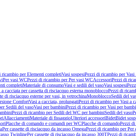
i ricambio per Elementi completi
Vasi sospesi
Pezzi di ricambio per Vasi
vi
Per vasi WC
Pezzi di ricambio per Per vasi WC
Accessori
Pezzi di ric
nti completi
Materiale di consumo
Vasi e sedili del vaso
Vasi sospesi
Pezz
 a cacciata per cassetta di risciacquo esterna monoblocco
Pezzi di ricamb
te di risciacquo esterne per vasi, in vetrochina
Monoblocco
Sedili del va
ersione Comfort
Vasi a cacciata, prolungati
Pezzi di ricambio per Vasi a c
er Sedili del vaso
Vasi per bambini
Pezzi di ricambio per Vasi per bambi
ambini
Pezzi di ricambio per Sedili del WC per bambini
Sedili del vaso
P
ri
Allacciamenti
Materiale di fissaggio
Ulteriori accessori
Bidet
Bidet sosp
ori
Placche di comando e comandi per WC
Placche di comando
Pezzi di
ma
Per cassette di risciacquo da incasso Omega
Pezzi di ricambio per Per
ncasso Twinline
Per cassette di risciacquo da incasso 300T
Pezzi di ricamb