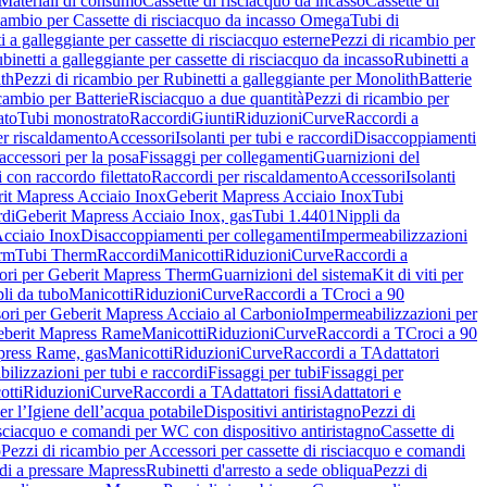
Materiali di consumo
Cassette di risciacquo da incasso
Cassette di
icambio per Cassette di risciacquo da incasso Omega
Tubi di
i a galleggiante per cassette di risciacquo esterne
Pezzi di ricambio per
binetti a galleggiante per cassette di risciacquo da incasso
Rubinetti a
ith
Pezzi di ricambio per Rubinetti a galleggiante per Monolith
Batterie
icambio per Batterie
Risciacquo a due quantità
Pezzi di ricambio per
ato
Tubi monostrato
Raccordi
Giunti
Riduzioni
Curve
Raccordi a
r riscaldamento
Accessori
Isolanti per tubi e raccordi
Disaccoppiamenti
accessori per la posa
Fissaggi per collegamenti
Guarnizioni del
i con raccordo filettato
Raccordi per riscaldamento
Accessori
Isolanti
it Mapress Acciaio Inox
Geberit Mapress Acciaio Inox
Tubi
di
Geberit Mapress Acciaio Inox, gas
Tubi 1.4401
Nippli da
Acciaio Inox
Disaccoppiamenti per collegamenti
Impermeabilizzazioni
rm
Tubi Therm
Raccordi
Manicotti
Riduzioni
Curve
Raccordi a
ori per Geberit Mapress Therm
Guarnizioni del sistema
Kit di viti per
li da tubo
Manicotti
Riduzioni
Curve
Raccordi a T
Croci a 90
ori per Geberit Mapress Acciaio al Carbonio
Impermeabilizzazioni per
berit Mapress Rame
Manicotti
Riduzioni
Curve
Raccordi a T
Croci a 90
press Rame, gas
Manicotti
Riduzioni
Curve
Raccordi a T
Adattatori
ilizzazioni per tubi e raccordi
Fissaggi per tubi
Fissaggi per
otti
Riduzioni
Curve
Raccordi a T
Adattatori fissi
Adattatori e
er l’Igiene dell’acqua potabile
Dispositivi antiristagno
Pezzi di
isciacquo e comandi per WC con dispositivo antiristagno
Cassette di
o
Pezzi di ricambio per Accessori per cassette di risciacquo e comandi
di a pressare Mapress
Rubinetti d'arresto a sede obliqua
Pezzi di