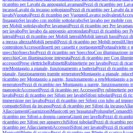
ricambio per Lavabi da appoggio
Lavamani
Pezzi di ricambio per Lav
incasso
Lavabi da incasso sottopiano
Pezzi di ricambio per Lavabi da i
lavabi
Vuotatoi
Pezzi di ricambio per Vuotatoi
Lavatoi polivalenti
Acces
fissaggio
Set lavabo con mobile sottolavabo
Set lavabo per mobile con
per Mobili sottolavabo
Per lavamani
Pezzi di ricambio per Per lavaman
per lavabo
Per lavabo da appoggio arrotondato
Pezzi di ricambio per P
laterali
Pezzi di ricambio per Mobili laterali
Mobili laterali bassi
Pezzi di
a mezza altezza
Mobili pensili
Pezzi di ricambio per Mobili pensili
Ulte
contenitore
Accessori
Inserti per cassetti e portaoggetti
Portasalviette e 
specchio
Specchio
Pezzi di ricambio per Specchio
Con illuminazione in
specchio
Con illuminazione integrata
Pezzi di ricambio per Con illumin
accessori
Prese elettriche
Rubinetti
Rubinetterie per lavabo
Pezzi di rica
rete
Montaggio a pianale, funzionamento a batteria
Pezzi di ricambio p
pianale, funzionamento tramite generatore
Montaggio a pianale, misc
ricambio per Montaggio a parete, funzionamento a rete
Montaggio a pa
generatore
Pezzi di ricambio per Montaggio a parete, funzionamento t
manopole
Accessori
Pezzi di ricambio per Accessori
Per rubinetterie pe
lavabi
Pezzi di ricambio per Sifoni per lavabi
Sifoni tubolari
Pezzi di ri
immersione per lavabo
Pezzi di ricambio per Sifoni con tubo ad immer
compatto
Sifoni da incasso
Pezzi di ricambio per Sifoni da incasso
Alla
Allacciamenti
Guarnizioni
Manicotti per brasatura
Prolunghe
Comandi
S
ricambio per Sifoni a doppia camera
Giunti per lavello
Pezzi di ricambi
ricambio per Sifoni per apparecchi
Sifoni tubolari
Pezzi di ricambio per
ricambio per Allacciamenti
Accessori
Sifoni per lavatoi
Pezzi di ricambi
Manicotti
Pilette di scarico
Pezzi di ricambio per Pilette di scarico
Acces