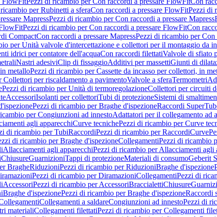
e FlowFit
Pezzi di ricambio per Con raccordi a pressare FlowFit
Con racc
 ricambio per Rubinetti a sfera
Con raccordi a pressare FlowFit
Pezzi di 
pressare Mapress
Pezzi di ricambio per Con raccordi a pressare Mapress
 FlowFit
Pezzi di ricambio per Con raccordi a pressare FlowFit
Con racco
ordi Compact
Con raccordi a pressare Mapress
Pezzi di ricambio per Con 
io per Unità valvole d'intercettazione e collettori per il montaggio da i
ti idrici per contatore dell'acqua
Con raccordi filettati
Valvole di sfiato 
etrali
Nastri adesivi
Clip di fissaggio
Additivi per massetti
Giunti di dilat
 in metallo
Pezzi di ricambio per Cassette da incasso per collettori, in me
r Collettori per riscaldamento a pavimento
Valvole a sfera
Termometri
Ada
e
Pezzi di ricambio per Unità di termoregolazione
Collettori per circuiti d
te
Accessori
Isolanti per collettori
Tubi di protezione
Sistemi di smaltiment
d'ispezione
Pezzi di ricambio per Braghe d'ispezione
Raccordi SuperTub
ricambio per Congiunzioni ad innesto
Adattatori per il collegamento ad al
ciamenti agli apparecchi
Curve tecniche
Pezzi di ricambio per Curve tec
zi di ricambio per Tubi
Raccordi
Pezzi di ricambio per Raccordi
Curve
Pe
zzi di ricambio per Braghe d'ispezione
Collegamenti
Pezzi di ricambio 
li
Allacciamenti agli apparecchi
Pezzi di ricambio per Allacciamenti agli
i
Chiusure
Guarnizioni
Tappi di protezione
Materiali di consumo
Geberit S
per Braghe
Riduzioni
Pezzi di ricambio per Riduzioni
Braghe d'ispezione
iramazioni
Pezzi di ricambio per Diramazioni
Collegamenti
Pezzi di ric
li
Accessori
Pezzi di ricambio per Accessori
Braccialetti
Chiusure
Guarniz
i
Braghe d'ispezione
Pezzi di ricambio per Braghe d'ispezione
Raccordi s
 Collegamenti
Collegamenti a saldare
Congiunzioni ad innesto
Pezzi di r
ri materiali
Collegamenti filettati
Pezzi di ricambio per Collegamenti filet