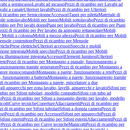
vabi a semincasso
Lavabi ad incasso
Pezzi di ricambio per Lavabi ad
vabi a canale
Ulteriori lavabi
Pezzi di ricambio per Ulteriori
di ricambio per Semicolonne
Accessori
Tappi per piletta
Materiale di
ile sottolavabo
Mobili per bagno
Mobili sottolavabo
Pezzi di ricambio
ambio per Per lavabi doppi
Piani per lavabo
Pezzi di ricambio per Piani
ezzi di ricambio per Per lavabo da appoggio rettangolare
Mobili
r Mobili a colonna
Mobili a mezza altezza
Pezzi di ricambio per Mobili
nsole contenitore
Pezzi di ricambio per Mensole
tiche
Prese elettriche
Ulteriori accessori
Specchi e mobili
zione integrata
Mobili specchio
Pezzi di ricambio per Mobili
za illuminazione integrata
Accessori
Elementi luminosi
Ulteriori
rete
Pezzi di ricambio per Montaggio a pianale, funzionamento a
funzionamento tramite generatore
Pezzi di ricambio per Montaggio a
elatore monocomando
Montaggio a parete, funzionamento a rete
Pezzi di
, funzionamento a batteria
Montaggio a parete, funzionamento tramite
di ricambio per Montaggio a parete, miscelatore a due
gli apparecchi per zona lavabo, lavelli, apparecchi e lavatoi
Sifoni per
ambio per Sifoni tubolari, modello compatto
Sifoni con tubo ad
o
Pezzi di ricambio per Sifoni a passaggio diretto per lavabo, modello
cotti
Curve tecniche
Coperture
Allacciamenti
Pezzi di ricambio per
zi di ricambio per Sifoni tubolari
Sifoni a doppia camera
Pezzi di
ori
Pezzi di ricambio per Accessori
Sifoni per apparecchi
Pezzi di
Sifoni esterni
Pezzi di ricambio per Sifoni esterni
Allacciamenti
Pezzi di
e
Pezzi di ricambio per Curve tecniche
Manicotti
Pezzi di ricambio per
richi a pavimento per docce
Pezzi di ricambio per Scarichi a