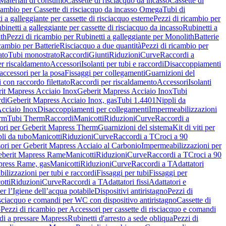
Materiali di consumo
Cassette di risciacquo da incasso
Cassette di
icambio per Cassette di risciacquo da incasso Omega
Tubi di
i a galleggiante per cassette di risciacquo esterne
Pezzi di ricambio per
binetti a galleggiante per cassette di risciacquo da incasso
Rubinetti a
ith
Pezzi di ricambio per Rubinetti a galleggiante per Monolith
Batterie
icambio per Batterie
Risciacquo a due quantità
Pezzi di ricambio per
ato
Tubi monostrato
Raccordi
Giunti
Riduzioni
Curve
Raccordi a
r riscaldamento
Accessori
Isolanti per tubi e raccordi
Disaccoppiamenti
accessori per la posa
Fissaggi per collegamenti
Guarnizioni del
i con raccordo filettato
Raccordi per riscaldamento
Accessori
Isolanti
it Mapress Acciaio Inox
Geberit Mapress Acciaio Inox
Tubi
di
Geberit Mapress Acciaio Inox, gas
Tubi 1.4401
Nippli da
Acciaio Inox
Disaccoppiamenti per collegamenti
Impermeabilizzazioni
rm
Tubi Therm
Raccordi
Manicotti
Riduzioni
Curve
Raccordi a
ori per Geberit Mapress Therm
Guarnizioni del sistema
Kit di viti per
li da tubo
Manicotti
Riduzioni
Curve
Raccordi a T
Croci a 90
ori per Geberit Mapress Acciaio al Carbonio
Impermeabilizzazioni per
berit Mapress Rame
Manicotti
Riduzioni
Curve
Raccordi a T
Croci a 90
press Rame, gas
Manicotti
Riduzioni
Curve
Raccordi a T
Adattatori
ilizzazioni per tubi e raccordi
Fissaggi per tubi
Fissaggi per
otti
Riduzioni
Curve
Raccordi a T
Adattatori fissi
Adattatori e
er l’Igiene dell’acqua potabile
Dispositivi antiristagno
Pezzi di
isciacquo e comandi per WC con dispositivo antiristagno
Cassette di
o
Pezzi di ricambio per Accessori per cassette di risciacquo e comandi
di a pressare Mapress
Rubinetti d'arresto a sede obliqua
Pezzi di