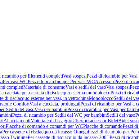
i ricambio per Elementi completi
Vasi sospesi
Pezzi di ricambio per Vasi
vi
Per vasi WC
Pezzi di ricambio per Per vasi WC
Accessori
Pezzi di ric
nti completi
Materiale di consumo
Vasi e sedili del vaso
Vasi sospesi
Pezz
 a cacciata per cassetta di risciacquo esterna monoblocco
Pezzi di ricamb
te di risciacquo esterne per vasi, in vetrochina
Monoblocco
Sedili del va
ersione Comfort
Vasi a cacciata, prolungati
Pezzi di ricambio per Vasi a c
er Sedili del vaso
Vasi per bambini
Pezzi di ricambio per Vasi per bambi
ambini
Pezzi di ricambio per Sedili del WC per bambini
Sedili del vaso
P
ri
Allacciamenti
Materiale di fissaggio
Ulteriori accessori
Bidet
Bidet sosp
ori
Placche di comando e comandi per WC
Placche di comando
Pezzi di
ma
Per cassette di risciacquo da incasso Omega
Pezzi di ricambio per Per
ncasso Twinline
Per cassette di risciacquo da incasso 300T
Pezzi di ricamb