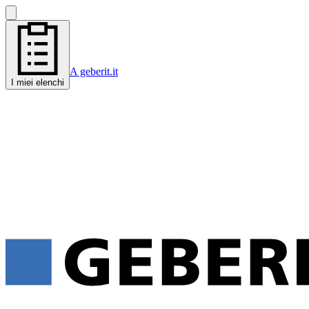
A geberit.it
I miei elenchi