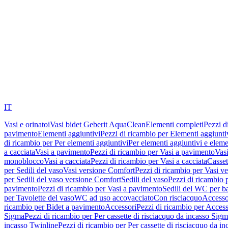
IT
Vasi e orinatoi
Vasi bidet Geberit AquaClean
Elementi completi
Pezzi d
pavimento
Elementi aggiuntivi
Pezzi di ricambio per Elementi aggiunti
di ricambio per Per elementi aggiuntivi
Per elementi aggiuntivi e eleme
a cacciata
Vasi a pavimento
Pezzi di ricambio per Vasi a pavimento
Vasi
monoblocco
Vasi a cacciata
Pezzi di ricambio per Vasi a cacciata
Casset
per Sedili del vaso
Vasi versione Comfort
Pezzi di ricambio per Vasi v
per Sedili del vaso versione Comfort
Sedili del vaso
Pezzi di ricambio p
pavimento
Pezzi di ricambio per Vasi a pavimento
Sedili del WC per b
per Tavolette del vaso
WC ad uso accovacciato
Con risciacquo
Accesso
ricambio per Bidet a pavimento
Accessori
Pezzi di ricambio per Access
Sigma
Pezzi di ricambio per Per cassette di risciacquo da incasso Sig
incasso Twinline
Pezzi di ricambio per Per cassette di risciacquo da i