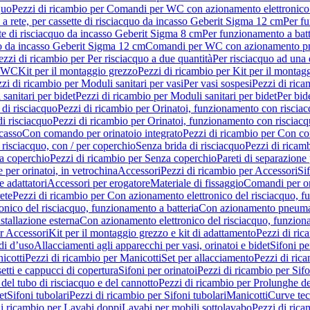
quo
Pezzi di ricambio per Comandi per WC con azionamento elettronico 
a rete, per cassette di risciacquo da incasso Geberit Sigma 12 cm
Per fu
tte di risciacquo da incasso Geberit Sigma 8 cm
Per funzionamento a batt
quo da incasso Geberit Sigma 12 cm
Comandi per WC con azionamento pne
ezzi di ricambio per Per risciacquo a due quantità
Per risciacquo ad una 
r WC
Kit per il montaggio grezzo
Pezzi di ricambio per Kit per il montag
zi di ricambio per Moduli sanitari per vasi
Per vasi sospesi
Pezzi di rica
sanitari per bidet
Pezzi di ricambio per Moduli sanitari per bidet
Per bid
di risciacquo
Pezzi di ricambio per Orinatoi, funzionamento con risciac
i risciacquo
Pezzi di ricambio per Orinatoi, funzionamento con risciacq
ncasso
Con comando per orinatoio integrato
Pezzi di ricambio per Con co
risciacquo, con / per coperchio
Senza brida di risciacquo
Pezzi di ricam
a coperchio
Pezzi di ricambio per Senza coperchio
Pareti di separazione 
e per orinatoi, in vetrochina
Accessori
Pezzi di ricambio per Accessori
Si
e adattatori
Accessori per erogatore
Materiale di fissaggio
Comandi per or
ete
Pezzi di ricambio per Con azionamento elettronico del risciacquo, f
onico del risciacquo, funzionamento a batteria
Con azionamento pneumat
stallazione esterna
Con azionamento elettronico del risciacquo, funziona
r Accessori
Kit per il montaggio grezzo e kit di adattamento
Pezzi di ric
i d’uso
Allacciamenti agli apparecchi per vasi, orinatoi e bidet
Sifoni pe
icotti
Pezzi di ricambio per Manicotti
Set per allacciamento
Pezzi di ric
etti e cappucci di copertura
Sifoni per orinatoi
Pezzi di ricambio per Sifo
del tubo di risciacquo e del cannotto
Pezzi di ricambio per Prolunghe de
et
Sifoni tubolari
Pezzi di ricambio per Sifoni tubolari
Manicotti
Curve te
di ricambio per Lavabi doppi
Lavabi per mobili sottolavabo
Pezzi di rica