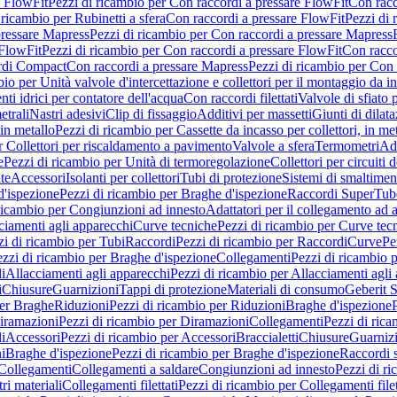
e FlowFit
Pezzi di ricambio per Con raccordi a pressare FlowFit
Con racc
 ricambio per Rubinetti a sfera
Con raccordi a pressare FlowFit
Pezzi di 
pressare Mapress
Pezzi di ricambio per Con raccordi a pressare Mapress
 FlowFit
Pezzi di ricambio per Con raccordi a pressare FlowFit
Con racco
ordi Compact
Con raccordi a pressare Mapress
Pezzi di ricambio per Con 
io per Unità valvole d'intercettazione e collettori per il montaggio da i
ti idrici per contatore dell'acqua
Con raccordi filettati
Valvole di sfiato 
etrali
Nastri adesivi
Clip di fissaggio
Additivi per massetti
Giunti di dilat
 in metallo
Pezzi di ricambio per Cassette da incasso per collettori, in me
r Collettori per riscaldamento a pavimento
Valvole a sfera
Termometri
Ada
e
Pezzi di ricambio per Unità di termoregolazione
Collettori per circuiti d
te
Accessori
Isolanti per collettori
Tubi di protezione
Sistemi di smaltiment
d'ispezione
Pezzi di ricambio per Braghe d'ispezione
Raccordi SuperTub
ricambio per Congiunzioni ad innesto
Adattatori per il collegamento ad al
ciamenti agli apparecchi
Curve tecniche
Pezzi di ricambio per Curve tec
zi di ricambio per Tubi
Raccordi
Pezzi di ricambio per Raccordi
Curve
Pe
zzi di ricambio per Braghe d'ispezione
Collegamenti
Pezzi di ricambio 
li
Allacciamenti agli apparecchi
Pezzi di ricambio per Allacciamenti agli
i
Chiusure
Guarnizioni
Tappi di protezione
Materiali di consumo
Geberit S
per Braghe
Riduzioni
Pezzi di ricambio per Riduzioni
Braghe d'ispezione
iramazioni
Pezzi di ricambio per Diramazioni
Collegamenti
Pezzi di ric
li
Accessori
Pezzi di ricambio per Accessori
Braccialetti
Chiusure
Guarniz
i
Braghe d'ispezione
Pezzi di ricambio per Braghe d'ispezione
Raccordi s
 Collegamenti
Collegamenti a saldare
Congiunzioni ad innesto
Pezzi di r
ri materiali
Collegamenti filettati
Pezzi di ricambio per Collegamenti filet