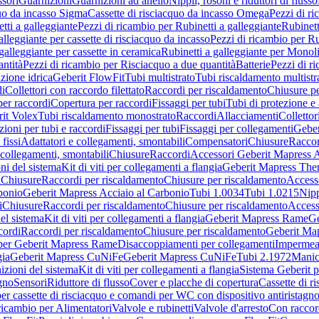
sori
Guarnizioni
Guarnizioni ad anello
Nippli, rosoni e riduttori di flusso
quo da incasso Sigma
Cassette di risciacquo da incasso Omega
Pezzi di r
tti a galleggiante
Pezzi di ricambio per Rubinetti a galleggiante
Rubinett
alleggiante per cassette di risciacquo da incasso
Pezzi di ricambio per Ru
galleggiante per cassette in ceramica
Rubinetti a galleggiante per Monol
ntità
Pezzi di ricambio per Risciacquo a due quantità
Batterie
Pezzi di r
ione idrica
Geberit FlowFit
Tubi multistrato
Tubi riscaldamento multistr
i
Collettori con raccordo filettato
Raccordi per riscaldamento
Chiusure pe
per raccordi
Copertura per raccordi
Fissaggi per tubi
Tubi di protezione e 
it Volex
Tubi riscaldamento monostrato
Raccordi
Allacciamenti
Collettor
ioni per tubi e raccordi
Fissaggi per tubi
Fissaggi per collegamenti
Geber
 fissi
Adattatori e collegamenti, smontabili
Compensatori
Chiusure
Raccor
 collegamenti, smontabili
Chiusure
Raccordi
Accessori Geberit Mapress 
ni del sistema
Kit di viti per collegamenti a flangia
Geberit Mapress The
i
Chiusure
Raccordi per riscaldamento
Chiusure per riscaldamento
Access
bonio
Geberit Mapress Acciaio al Carbonio
Tubi 1.0034
Tubi 1.0215
Nipp
i
Chiusure
Raccordi per riscaldamento
Chiusure per riscaldamento
Access
el sistema
Kit di viti per collegamenti a flangia
Geberit Mapress Rame
Ge
cordi
Raccordi per riscaldamento
Chiusure per riscaldamento
Geberit Ma
per Geberit Mapress Rame
Disaccoppiamenti per collegamenti
Impermeab
gia
Geberit Mapress CuNiFe
Geberit Mapress CuNiFe
Tubi 2.1972
Manic
izioni del sistema
Kit di viti per collegamenti a flangia
Sistema Geberit p
agno
Sensori
Riduttore di flusso
Cover e placche di copertura
Cassette di r
er cassette di risciacquo e comandi per WC con dispositivo antiristagn
ricambio per Alimentatori
Valvole e rubinetti
Valvole d'arresto
Con raccor