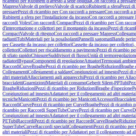
ricambio per Rubinetti d'arresto a sede obliqua
Con raccordi a pressar
Mapress
Valvole di prelievo
Valvole di scarico
Rubinetti a sfera
Pezzi di
pressare
Pezzi di ricambio per Con raccordi a pressare
Con raccordi a 
Rubinetti a sfera per l'installazione da incasso
Con raccordi a pressare
raccordi Volex
Con raccordi Compact
Pezzi di ricambio per Con racc
d'intercettazione e collettori per il montaggio da incasso
Pezzi di ricamb
Compact
Valvole di ritegno
Con raccordi a pressare Mapress
Collegamen
radianti
Tubi
Materiali per la posa
Isolanti
Pannelli sagomati
Bande perim
per Cassette da incasso per collettori
Cassette da incasso per collettori,
collettori
Collettori per riscaldamento a pavimento
Pezzi di ricambio pe
di sfiato rapido
Chiusure
Suddivisori di flusso
Unità di termoregolazion
radiatori
Bypass
Componenti di regolazione
Attuatori
Termostati ambien
Raccordi
Curve
Braghe
Pezzi di ricambio per Braghe
Riduzioni
Braghe 
Collegamenti
Collegamenti a saldare
Congiunzioni ad innesto
Pezzi di 
altri materiali
Allacciamenti agli apparecchi
Pezzi di ricambio per Allac
braccialetti
Guarnizioni
Materiali di consumo
Geberit Silent-PP
Tubi
Pez
Braghe
Riduzioni
Pezzi di ricambio per Riduzioni
Braghe d'ispezione
Pe
Congiunzioni ad innesto
Adattatori per il collegamento ad altri materia
tecniche
Manicotti
Pezzi di ricambio per Manicotti
Accessori
Braccialett
Raccordi
Curve
Pezzi di ricambio per Curve
Braghe
Pezzi di ricambio 
ricambio per Raccordi SuperTube
Curve
Pezzi di ricambio per Curve
D
Congiunzioni ad innesto
Adattatori per il collegamento ad altri materia
PE
Tubi
Raccordi
Pezzi di ricambio per Raccordi
Curve
Braghe
Riduzion
SuperTube
Curve
Raccordi speciali
Collegamenti
Pezzi di ricambio per
altri materiali
Pezzi di ricambio per Adattatori per il collegamento ad alt