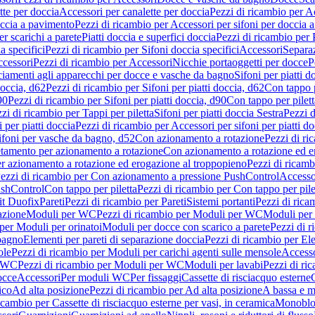
tte per doccia
Accessori per canalette per doccia
Pezzi di ricambio per Ac
occia a pavimento
Pezzi di ricambio per Accessori per sifoni per doccia 
r scarichi a parete
Piatti doccia e superfici doccia
Pezzi di ricambio per P
a specifici
Pezzi di ricambio per Sifoni doccia specifici
Accessori
Separa
cessori
Pezzi di ricambio per Accessori
Nicchie portaoggetti per docce
P
ciamenti agli apparecchi per docce e vasche da bagno
Sifoni per piatti d
doccia, d62
Pezzi di ricambio per Sifoni per piatti doccia, d62
Con tappo p
90
Pezzi di ricambio per Sifoni per piatti doccia, d90
Con tappo per pilett
zi di ricambio per Tappi per piletta
Sifoni per piatti doccia Sestra
Pezzi d
 per piatti doccia
Pezzi di ricambio per Accessori per sifoni per piatti do
ifoni per vasche da bagno, d52
Con azionamento a rotazione
Pezzi di r
etamento per azionamento a rotazione
Con azionamento a rotazione ed e
r azionamento a rotazione ed erogazione al troppopieno
Pezzi di ricam
ezzi di ricambio per Con azionamento a pressione PushControl
Accesso
ushControl
Con tappo per piletta
Pezzi di ricambio per Con tappo per pile
it Duofix
Pareti
Pezzi di ricambio per Pareti
Sistemi portanti
Pezzi di rica
azione
Moduli per WC
Pezzi di ricambio per Moduli per WC
Moduli per 
per Moduli per orinatoi
Moduli per docce con scarico a parete
Pezzi di r
 bagno
Elementi per pareti di separazione doccia
Pezzi di ricambio per Ele
ole
Pezzi di ricambio per Moduli per carichi agenti sulle mensole
Access
r WC
Pezzi di ricambio per Moduli per WC
Moduli per lavabi
Pezzi di ri
occe
Accessori
Per moduli WC
Per fissaggi
Cassette di risciacquo esterne
C
ico
Ad alta posizione
Pezzi di ricambio per Ad alta posizione
A bassa e m
icambio per Cassette di risciacquo esterne per vasi, in ceramica
Monoblo