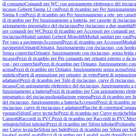
di consumo
Comandi per WC con azionamento elettronico del risciac
incasso Geberit Sigma 12 cm
Pezzi di ricambio per Per funzionamento 
Sigma 8 cm
Pezzi di ricambio per Per funzionamento a rete, per casse
di ricambio per Per funzionamento a batteria, per cassette di risciac
azionamento pneumatico del risciacquo
Per risciacquo a due quantità
P
per comandi per WC
Pezzi di ricambio per Accessori per comandi pe
risciacquo
Moduli sanitari Geberit Monolith
Moduli sanitari per vasi
Pez
Per vaso a pavimento
Accessori
Pezzi di ricambio per Accessori
Moduli 
pavimento
Orinatoi
Orinatoi, funzionamento con risciacquo, con bordo 
Senza coperchio
Orinatoi, funzionamento con risciacquo, senza brida d
incasso
Pezzi di ricambio per Per comando per orinatoi esterno o da i
con / per coperchio
Pezzi di ricambio per Orinatoi, funzionamento con 
acqua
Pezzi di ricambio per Orinatoi, funzionamento senza acqua
Senz
sintetico
Pareti di separazione per orinatoi, in vetro
Pareti di separazion
adattatori
Pezzi di ricambio per Tubi di risciacquo, curve di risciacquo 
incasso
Con azionamento elettronico del risciacquo, funzionamento a r
funzionamento a batteria
Pezzi di ricambio per Con azionamento elettr
pneumatico del risciacquo
Installazione esterna
Pezzi di ricambio per In
del risciacquo, funzionamento a batteria
Accessori
Pezzi di ricambio pe
risciacquo, curve di risciacquo e adattatori
Placche di copertura
Comand
vuotatoi
Sifoni
Curve tecniche
Pezzi di ricambio per Curve tecniche
Man
Cannotti
Raccordi in PVC
Pezzi di ricambio per Raccordi in PVC
Mors
orinatoio
Sifoni tubolari
Pezzi di ricambio per Sifoni tubolari
Prolunghe 
per Curve tecniche
Sifoni per bidet
Pezzi di ricambio per Sifoni per bid
lavabo
Lavabi
Lavabi
Pezzi di ricambio per Lavabi
Lavabi doppi
Pezzi 