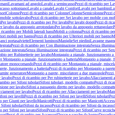
amani
Lavamani ad angolo
Lavabi a semincasso
Pezzi di ricambio per La
ncasso sottopiano
Lavabi a canale
Lavabi Comfort
Lavabi per bambini
La
sori
Colonne
Pezzi di ricambio per Colonne
Colonne
Semicolonne
Pezzi 
 mobile sottolavabo
Pezzi di ricambio per Set lavabo per mobile con mob
i
Per lavabi
Pezzi di ricambio per Per lavabi
Per lavabi doppi
Pezzi di ric
er lavabo da appoggio arrotondato
Per lavabo da appoggio rettangolare
P
 ricambio per Mobili laterali bassi
Mobili a colonna
Pezzi di ricambio pe
riori mobili per bagno
Pezzi di ricambio per Ulteriori mobili per bagno
Me
ganci portasalviette
Elementi luminosi
Maniglie
Set piedini
Lavagne magne
tegrata
Pezzi di ricambio per Con illuminazione integrata
Senza illumina
azione integrata
Senza illuminazione integrata
Pezzi di ricambio per Sen
mbio per Rubinetterie per lavabo
Montaggio a pianale, funzionamento a 
er Montaggio a pianale, funzionamento a batteria
Montaggio a pianale, 
elatore monocomando
Pezzi di ricambio per Montaggio a pianale, misc
rete, funzionamento a batteria
Pezzi di ricambio per Montaggio a parete
ramite generatore
Montaggio a parete, miscelatore a due manopole
Pezzi 
r lavabo
Pezzi di ricambio per Per rubinetterie per lavabo
Allacciamenti a
cambio per Sifoni tubolari
Sifoni tubolari, modello compatto
Pezzi di ric
sione per lavabo
Sifoni a passaggio diretto per lavabo, modello compatt
cciamenti per lavabo
Pezzi di ricambio per Allacciamenti per lavabo
Mani
ifoni per lavelli
Pezzi di ricambio per Sifoni per lavelli
Sifoni tubolari
Pez
o per Giunti per lavello
Manicotti
Pezzi di ricambio per Manicotti
Access
 Sifoni tubolari
Sifoni da incasso
Pezzi di ricambio per Sifoni da incasso
o per Sifoni per lavatoi
Sifoni
Pezzi di ricambio per Sifoni
Curve tecnich
sori
Pezzi di ricambio per Accessori
Docce e vasche da bagno
Docce
Sca