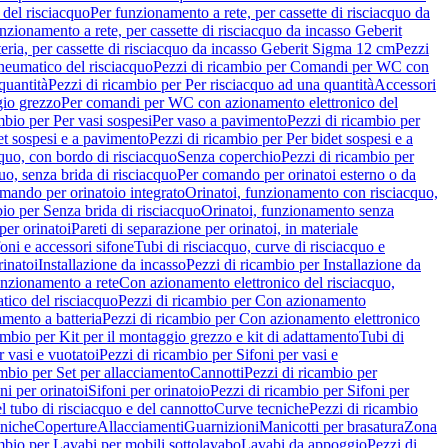
del risciacquo
Per funzionamento a rete, per cassette di risciacquo da
nzionamento a rete, per cassette di risciacquo da incasso Geberit
eria, per cassette di risciacquo da incasso Geberit Sigma 12 cm
Pezzi
umatico del risciacquo
Pezzi di ricambio per Comandi per WC con
quantità
Pezzi di ricambio per Per risciacquo ad una quantità
Accessori
gio grezzo
Per comandi per WC con azionamento elettronico del
mbio per Per vasi sospesi
Per vaso a pavimento
Pezzi di ricambio per
et sospesi e a pavimento
Pezzi di ricambio per Per bidet sospesi e a
quo, con bordo di risciacquo
Senza coperchio
Pezzi di ricambio per
uo, senza brida di risciacquo
Per comando per orinatoi esterno o da
mando per orinatoio integrato
Orinatoi, funzionamento con risciacquo,
bio per Senza brida di risciacquo
Orinatoi, funzionamento senza
per orinatoi
Pareti di separazione per orinatoi, in materiale
foni e accessori sifone
Tubi di risciacquo, curve di risciacquo e
inatoi
Installazione da incasso
Pezzi di ricambio per Installazione da
unzionamento a rete
Con azionamento elettronico del risciacquo,
ico del risciacquo
Pezzi di ricambio per Con azionamento
mento a batteria
Pezzi di ricambio per Con azionamento elettronico
ambio per Kit per il montaggio grezzo e kit di adattamento
Tubi di
r vasi e vuotatoi
Pezzi di ricambio per Sifoni per vasi e
ambio per Set per allacciamento
Cannotti
Pezzi di ricambio per
ni per orinatoi
Sifoni per orinatoio
Pezzi di ricambio per Sifoni per
l tubo di risciacquo e del cannotto
Curve tecniche
Pezzi di ricambio
cniche
Coperture
Allacciamenti
Guarnizioni
Manicotti per brasatura
Zona
mbio per Lavabi per mobili sottolavabo
Lavabi da appoggio
Pezzi di