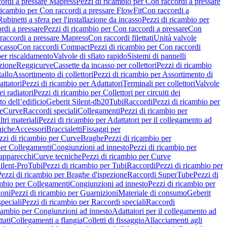
ordi a pressare Mapress
Pezzi di ricambio per Con raccordi a pressare
ricambio per Con raccordi a pressare FlowFit
Con raccordi a
Rubinetti a sfera per l'installazione da incasso
Pezzi di ricambio per
rdi a pressare
Pezzi di ricambio per Con raccordi a pressare
Con
raccordi a pressare Mapress
Con raccordi filettati
Unità valvole
ncasso
Con raccordi Compact
Pezzi di ricambio per Con raccordi
per riscaldamento
Valvole di sfiato rapido
Sistemi di pannelli
azione
Reggicurve
Cassette da incasso per collettori
Pezzi di ricambio
tallo
Assortimento di collettori
Pezzi di ricambio per Assortimento di
ttatori
Pezzi di ricambio per Adattatori
Terminali per collettori
Valvole
ei radiatori
Pezzi di ricambio per Collettori per circuiti dei
o dell’edificio
Geberit Silent-db20
Tubi
Raccordi
Pezzi di ricambio per
e
Curve
Raccordi speciali
Collegamenti
Pezzi di ricambio per
tri materiali
Pezzi di ricambio per Adattatori per il collegamento ad
niche
Accessori
Braccialetti
Fissaggi per
zzi di ricambio per Curve
Braghe
Pezzi di ricambio per
per Collegamenti
Congiunzioni ad innesto
Pezzi di ricambio per
 apparecchi
Curve tecniche
Pezzi di ricambio per Curve
ilent-Pro
Tubi
Pezzi di ricambio per Tubi
Raccordi
Pezzi di ricambio per
Pezzi di ricambio per Braghe d'ispezione
Raccordi SuperTube
Pezzi di
ambio per Collegamenti
Congiunzioni ad innesto
Pezzi di ricambio per
ioni
Pezzi di ricambio per Guarnizioni
Materiale di consumo
Geberit
peciali
Pezzi di ricambio per Raccordi speciali
Raccordi
icambio per Congiunzioni ad innesto
Adattatori per il collegamento ad
tati
Collegamenti a flangia
Colletti di fissaggio
Allacciamenti agli