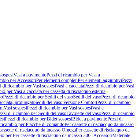
 sospesi
Vasi a pavimento
Pezzi di ricambio per Vasi a
ambio per Accessori
Per elementi completi
Per elementi aggiuntivi
Pezzi
i di ricambio per Vasi sospesi
Vasi a cacciata
Pezzi di ricambio per Vasi
io per Vasi a cacciata per cassetta di risciacquo esterna
so
Pezzi di ricambio per Sedili del vaso
Sedili del vaso
Pezzi di ricambio
acciata, prolungati
Sedili del vaso versione Comfort
Pezzi di ricambio
ni
Vasi sospesi
Pezzi di ricambio per Vasi sospesi
Vasi a
ezzi di ricambio per Sedili del vaso
Tavolette del vaso
Pezzi di ricambio
esi
Pezzi di ricambio per Bidet sospesi
Bidet a pavimento
Pezzi di
 ricambio per Placche di comando
Per cassette di risciacquo da incasso
 cassette di risciacquo da incasso Omega
Per cassette di risciacquo da
io per Per cassette di risciacquo da incasso 300T
Accessori
Materiale