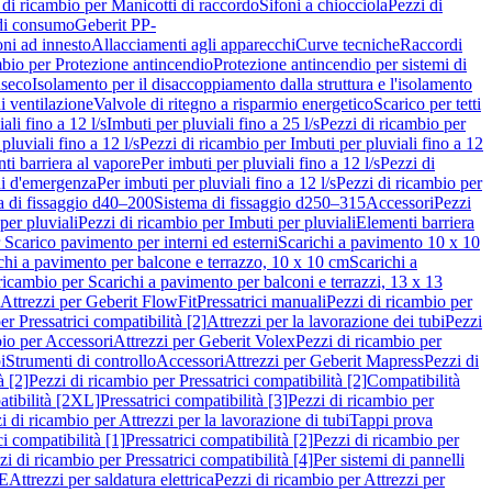
 di ricambio per Manicotti di raccordo
Sifoni a chiocciola
Pezzi di
 di consumo
Geberit PP-
ni ad innesto
Allacciamenti agli apparecchi
Curve tecniche
Raccordi
mbio per Protezione antincendio
Protezione antincendio per sistemi di
nseco
Isolamento per il disaccoppiamento dalla struttura e l'isolamento
i ventilazione
Valvole di ritegno a risparmio energetico
Scarico per tetti
ali fino a 12 l/s
Imbuti per pluviali fino a 25 l/s
Pezzi di ricambio per
pluviali fino a 12 l/s
Pezzi di ricambio per Imbuti per pluviali fino a 12
ti barriera al vapore
Per imbuti per pluviali fino a 12 l/s
Pezzi di
ni d'emergenza
Per imbuti per pluviali fino a 12 l/s
Pezzi di ricambio per
a di fissaggio d40–200
Sistema di fissaggio d250–315
Accessori
Pezzi
per pluviali
Pezzi di ricambio per Imbuti per pluviali
Elementi barriera
 Scarico pavimento per interni ed esterni
Scarichi a pavimento 10 x 10
chi a pavimento per balcone e terrazzo, 10 x 10 cm
Scarichi a
ricambio per Scarichi a pavimento per balconi e terrazzi, 13 x 13
 Attrezzi per Geberit FlowFit
Pressatrici manuali
Pezzi di ricambio per
er Pressatrici compatibilità [2]
Attrezzi per la lavorazione dei tubi
Pezzi
bio per Accessori
Attrezzi per Geberit Volex
Pezzi di ricambio per
i
Strumenti di controllo
Accessori
Attrezzi per Geberit Mapress
Pezzi di
à [2]
Pezzi di ricambio per Pressatrici compatibilità [2]
Compatibilità
atibilità [2XL]
Pressatrici compatibilità [3]
Pezzi di ricambio per
i di ricambio per Attrezzi per la lavorazione di tubi
Tappi prova
i compatibilità [1]
Pressatrici compatibilità [2]
Pezzi di ricambio per
zi di ricambio per Pressatrici compatibilità [4]
Per sistemi di pannelli
PE
Attrezzi per saldatura elettrica
Pezzi di ricambio per Attrezzi per