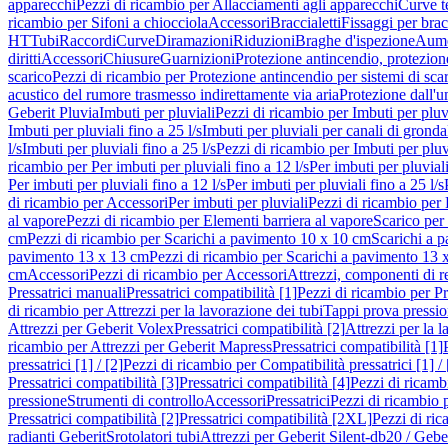
apparecchi
Pezzi di ricambio per Allacciamenti agli apparecchi
Curve t
ricambio per Sifoni a chiocciola
Accessori
Braccialetti
Fissaggi per bracc
HT
Tubi
Raccordi
Curve
Diramazioni
Riduzioni
Braghe d'ispezione
Aume
diritti
Accessori
Chiusure
Guarnizioni
Protezione antincendio, protezione
scarico
Pezzi di ricambio per Protezione antincendio per sistemi di sca
acustico del rumore trasmesso indirettamente via aria
Protezione dall'u
Geberit Pluvia
Imbuti per pluviali
Pezzi di ricambio per Imbuti per pluv
Imbuti per pluviali fino a 25 l/s
Imbuti per pluviali per canali di gronda
l/s
Imbuti per pluviali fino a 25 l/s
Pezzi di ricambio per Imbuti per pluvi
ricambio per Per imbuti per pluviali fino a 12 l/s
Per imbuti per pluviali
Per imbuti per pluviali fino a 12 l/s
Per imbuti per pluviali fino a 25 l/s
di ricambio per Accessori
Per imbuti per pluviali
Pezzi di ricambio per 
al vapore
Pezzi di ricambio per Elementi barriera al vapore
Scarico per
cm
Pezzi di ricambio per Scarichi a pavimento 10 x 10 cm
Scarichi a 
pavimento 13 x 13 cm
Pezzi di ricambio per Scarichi a pavimento 13 
cm
Accessori
Pezzi di ricambio per Accessori
Attrezzi, componenti di r
Pressatrici manuali
Pressatrici compatibilità [1]
Pezzi di ricambio per Pre
di ricambio per Attrezzi per la lavorazione dei tubi
Tappi prova pressi
Attrezzi per Geberit Volex
Pressatrici compatibilità [2]
Attrezzi per la l
ricambio per Attrezzi per Geberit Mapress
Pressatrici compatibilità [1]
pressatrici [1] / [2]
Pezzi di ricambio per Compatibilità pressatrici [1] / 
Pressatrici compatibilità [3]
Pressatrici compatibilità [4]
Pezzi di ricambi
pressione
Strumenti di controllo
Accessori
Pressatrici
Pezzi di ricambio p
Pressatrici compatibilità [2]
Pressatrici compatibilità [2XL]
Pezzi di ric
radianti Geberit
Srotolatori tubi
Attrezzi per Geberit Silent-db20 / Gebe