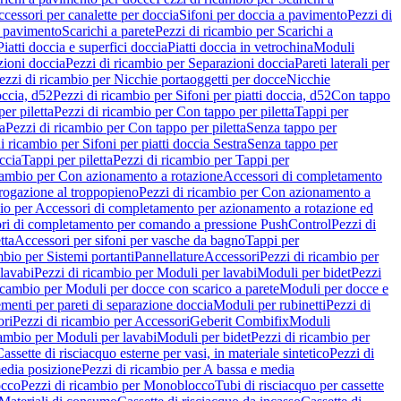
cessori per canalette per doccia
Sifoni per doccia a pavimento
Pezzi di
a pavimento
Scarichi a parete
Pezzi di ricambio per Scarichi a
iatti doccia e superfici doccia
Piatti doccia in vetrochina
Moduli
zioni doccia
Pezzi di ricambio per Separazioni doccia
Pareti laterali per
ezzi di ricambio per Nicchie portaoggetti per docce
Nicchie
occia, d52
Pezzi di ricambio per Sifoni per piatti doccia, d52
Con tappo
er piletta
Pezzi di ricambio per Con tappo per piletta
Tappi per
a
Pezzi di ricambio per Con tappo per piletta
Senza tappo per
i ricambio per Sifoni per piatti doccia Sestra
Senza tappo per
ccia
Tappi per piletta
Pezzi di ricambio per Tappi per
icambio per Con azionamento a rotazione
Accessori di completamento
rogazione al troppopieno
Pezzi di ricambio per Con azionamento a
bio per Accessori di completamento per azionamento a rotazione ed
ri di completamento per comando a pressione PushControl
Pezzi di
tta
Accessori per sifoni per vasche da bagno
Tappi per
mbio per Sistemi portanti
Pannellature
Accessori
Pezzi di ricambio per
lavabi
Pezzi di ricambio per Moduli per lavabi
Moduli per bidet
Pezzi
icambio per Moduli per docce con scarico a parete
Moduli per docce e
menti per pareti di separazione doccia
Moduli per rubinetti
Pezzi di
ori
Pezzi di ricambio per Accessori
Geberit Combifix
Moduli
cambio per Moduli per lavabi
Moduli per bidet
Pezzi di ricambio per
assette di risciacquo esterne per vasi, in materiale sintetico
Pezzi di
edia posizione
Pezzi di ricambio per A bassa e media
cco
Pezzi di ricambio per Monoblocco
Tubi di risciacquo per cassette