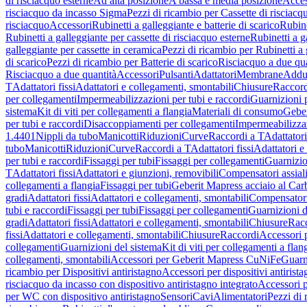
di risciacquo esterne
Ad alta posizione
A bassa e media posizione
Acces
risciacquo da incasso Sigma
Pezzi di ricambio per Cassette di risciac
risciacquo
Accessori
Rubinetti a galleggiante e batterie di scarico
Rubine
Rubinetti a galleggiante per cassette di risciacquo esterne
Rubinetti a g
galleggiante per cassette in ceramica
Pezzi di ricambio per Rubinetti a 
di scarico
Pezzi di ricambio per Batterie di scarico
Risciacquo a due qua
Risciacquo a due quantità
Accessori
Pulsanti
Adattatori
Membrane
Adduz
T
Adattatori fissi
Adattatori e collegamenti, smontabili
Chiusure
Raccord
per collegamenti
Impermeabilizzazioni per tubi e raccordi
Guarnizioni 
sistema
Kit di viti per collegamenti a flangia
Materiali di consumo
Geber
per tubi e raccordi
Disaccoppiamenti per collegamenti
Impermeabilizzaz
1.4401
Nippli da tubo
Manicotti
Riduzioni
Curve
Raccordi a T
Adattatori
tubo
Manicotti
Riduzioni
Curve
Raccordi a T
Adattatori fissi
Adattatori e
per tubi e raccordi
Fissaggi per tubi
Fissaggi per collegamenti
Guarnizio
T
Adattatori fissi
Adattatori e giunzioni, removibili
Compensatori assial
collegamenti a flangia
Fissaggi per tubi
Geberit Mapress acciaio al Car
gradi
Adattatori fissi
Adattatori e collegamenti, smontabili
Compensator
tubi e raccordi
Fissaggi per tubi
Fissaggi per collegamenti
Guarnizioni d
gradi
Adattatori fissi
Adattatori e collegamenti, smontabili
Chiusure
Rac
fissi
Adattatori e collegamenti, smontabili
Chiusure
Raccordi
Accessori 
collegamenti
Guarnizioni del sistema
Kit di viti per collegamenti a flan
collegamenti, smontabili
Accessori per Geberit Mapress CuNiFe
Guarn
ricambio per Dispositivi antiristagno
Accessori per dispositivi antirist
risciacquo da incasso con dispositivo antiristagno integrato
Accessori p
per WC con dispositivo antiristagno
Sensori
Cavi
Alimentatori
Pezzi di 