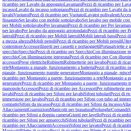
ricambio per Lavabi da appoggio
Lavamani
Pezzi di ricambio per Lav
incasso
Lavabi da incasso sottopiano
Pezzi di ricambio per Lavabi da i
lavabi
Vuotatoi
Pezzi di ricambio per Vuotatoi
Lavatoi polivalenti
Acces
fissaggio
Set lavabo con mobile sottolavabo
Set lavabo per mobile con
per Mobili sottolavabo
Per lavamani
Pezzi di ricambio per Per lavaman
per lavabo
Per lavabo da appoggio arrotondato
Pezzi di ricambio per P
laterali
Pezzi di ricambio per Mobili laterali
Mobili laterali bassi
Pezzi di
a mezza altezza
Mobili pensili
Pezzi di ricambio per Mobili pensili
Ulte
contenitore
Accessori
Inserti per cassetti e portaoggetti
Portasalviette e 
specchio
Specchio
Pezzi di ricambio per Specchio
Con illuminazione in
specchio
Con illuminazione integrata
Pezzi di ricambio per Con illumin
accessori
Prese elettriche
Rubinetti
Rubinetterie per lavabo
Pezzi di rica
rete
Montaggio a pianale, funzionamento a batteria
Pezzi di ricambio p
pianale, funzionamento tramite generatore
Montaggio a pianale, misc
ricambio per Montaggio a parete, funzionamento a rete
Montaggio a pa
generatore
Pezzi di ricambio per Montaggio a parete, funzionamento t
manopole
Accessori
Pezzi di ricambio per Accessori
Per rubinetterie pe
lavabi
Pezzi di ricambio per Sifoni per lavabi
Sifoni tubolari
Pezzi di ri
immersione per lavabo
Pezzi di ricambio per Sifoni con tubo ad immer
compatto
Sifoni da incasso
Pezzi di ricambio per Sifoni da incasso
Alla
Allacciamenti
Guarnizioni
Manicotti per brasatura
Prolunghe
Comandi
S
ricambio per Sifoni a doppia camera
Giunti per lavello
Pezzi di ricambi
ricambio per Sifoni per apparecchi
Sifoni tubolari
Pezzi di ricambio per
ricambio per Allacciamenti
Accessori
Sifoni per lavatoi
Pezzi di ricambi
Manicotti
Pilette di scarico
Pezzi di ricambio per Pilette di scarico
Acces