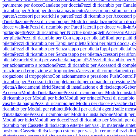
pavimento per docce
Canalette per doccia
Pezzi di ricambio per Canale
ricambio per Sifoni per doccia a pavimento
Accessori per sifoni per d
parete
Accessori per scarichi a parete
Pezzi di ricambio per Accessori pe
d'installazione
Pezzi di ricambio per Moduli d'installazione
Sifoni docci
docce walk-in
Pezzi di ricambio per Pareti laterali per docce walk-in
Ac
portaoggetti
Pezzi di ricambio per Nicchie portaoggetti
Accessori
Allac
per piletta
Pezzi di ricambio per Con tappo per piletta
Sifoni per piatti 
piletta
Pezzi di ricambio per Tappi per piletta
Sifoni per piatti doccia, d
piletta
Pezzi di ricambio per Senza tappo per piletta
Tappi per piletta
Pez
piletta
Pezzi di ricambio per Senza tappo per piletta
Accessori per sifoni
piletta
Scarichi
Sifoni per vasche da bagno, d52
Pezzi di ricambio per S
per azionamento a rotazione
Pezzi di ricambio per Accessori di compl
rotazione ed erogazione al troppopieno
Accessori di completamento pe
erogazione al troppopieno
Con azionamento a pressione PushControl
P
ricambio per Accessori di completamento per comando a pressione P
piletta
Allacciamenti idrici
Sistemi di installazione e di risciacquo
Geber
Accessori
Moduli d'installazione
Pezzi di ricambio per Moduli d'install
di ricambio per Moduli per bidet
Moduli per orinatoi
Pezzi di ricambio 
vasche da bagno
Pezzi di ricambio per Moduli per docce e vasche da
ricambio per Moduli per rubinetti
Moduli per carichi agenti sulle mens
d'installazione
Pezzi di ricambio per Moduli d'installazione
Moduli pe
Moduli per bidet
Moduli per docce
Pezzi di ricambio per Moduli per d
ricambio per Cassette di risciacquo esterne per vasi, in materiale sintet
posizione
Cassette di risciacquo esterne per vasi, in ceramica
Pezzi di r