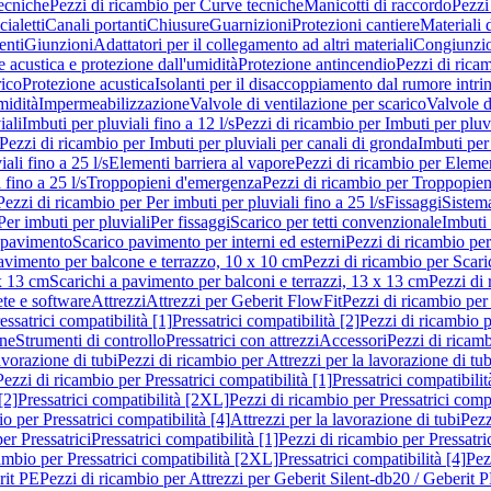
ecniche
Pezzi di ricambio per Curve tecniche
Manicotti di raccordo
Pezzi
ialetti
Canali portanti
Chiusure
Guarnizioni
Protezioni cantiere
Materiali
nti
Giunzioni
Adattatori per il collegamento ad altri materiali
Congiunzio
 acustica e protezione dall'umidità
Protezione antincendio
Pezzi di rica
rico
Protezione acustica
Isolanti per il disaccoppiamento dal rumore intri
midità
Impermeabilizzazione
Valvole di ventilazione per scarico
Valvole d
iali
Imbuti per pluviali fino a 12 l/s
Pezzi di ricambio per Imbuti per pluvi
Pezzi di ricambio per Imbuti per pluviali per canali di gronda
Imbuti per 
ali fino a 25 l/s
Elementi barriera al vapore
Pezzi di ricambio per Elemen
 fino a 25 l/s
Troppopieni d'emergenza
Pezzi di ricambio per Troppopie
Pezzi di ricambio per Per imbuti per pluviali fino a 25 l/s
Fissaggi
Sistem
Per imbuti per pluviali
Per fissaggi
Scarico per tetti convenzionale
Imbuti 
 pavimento
Scarico pavimento per interni ed esterni
Pezzi di ricambio per
pavimento per balcone e terrazzo, 10 x 10 cm
Pezzi di ricambio per Scari
x 13 cm
Scarichi a pavimento per balconi e terrazzi, 13 x 13 cm
Pezzi di 
ete e software
Attrezzi
Attrezzi per Geberit FlowFit
Pezzi di ricambio per
ssatrici compatibilità [1]
Pressatrici compatibilità [2]
Pezzi di ricambio p
one
Strumenti di controllo
Pressatrici con attrezzi
Accessori
Pezzi di ricam
avorazione di tubi
Pezzi di ricambio per Attrezzi per la lavorazione di tub
Pezzi di ricambio per Pressatrici compatibilità [1]
Pressatrici compatibilit
[2]
Pressatrici compatibilità [2XL]
Pezzi di ricambio per Pressatrici comp
o per Pressatrici compatibilità [4]
Attrezzi per la lavorazione di tubi
Pezz
er Pressatrici
Pressatrici compatibilità [1]
Pezzi di ricambio per Pressatric
ambio per Pressatrici compatibilità [2XL]
Pressatrici compatibilità [4]
Pez
rit PE
Pezzi di ricambio per Attrezzi per Geberit Silent-db20 / Geberit 