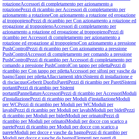
rotazione
Accessori di completamento per azionamento a
rotazione
Pezzi di ricambio per Accessori di completamento per
azionamento a rotazione
Con azionamento a rotazione ed erogazione
al troppopieno
Pezzi di ricambio per Con azionamento a rotazione ed
erogazione al troppopieno
Accessori di completamento per
azionamento a rotazione ed erogazione al troppopieno
Pezzi di
ricambio per Accessori di completamento per azionamento a
rotazione ed erogazione al troppopieno
Con azionamento a pressione
PushControl
Pezzi di ricambio per Con azionamento a pressione
PushControl
Accessori di completamento per comando a pressione
PushControl
Pezzi di ricambio per Accessori di completamento per
comando a pressione PushControl
Con tappo per piletta
Pezzi di
ricambio per Con tappo per piletta
Accessori per sifoni per vasche da
bagno
Tappi per piletta
Allacciamenti idrici
Sistemi di installazione e
di risciacquo
Geberit Duofix
Pareti
Pezzi di ricambio per Pareti
Sistemi
portanti
Pezzi di ricambio per Sistemi
portanti
Pannellature
Accessori
Pezzi di ricambio per Accessori
Moduli
d'installazione
Pezzi di ricambio per Moduli d'installazione
Moduli
per WC
Pezzi di ricambio per Moduli per WC
Moduli per
lavabi
Pezzi di ricambio per Moduli per lavabi
Moduli per bidet
Pezzi
di ricambio per Moduli per bidet
Moduli per orinatoi
Pezzi di
ricambio per Moduli per orinatoi
Moduli per docce con scarico a
parete
Pezzi di ricambio per Moduli per docce con scarico a
parete
Moduli per docce e vasche da bagno
Pezzi di ricambio per
Moduli per docce e vasche da bagno
Elementi per pareti di