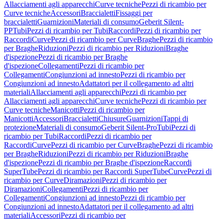
Allacciamenti agli apparecchi
Curve tecniche
Pezzi di ricambio per
Curve tecniche
Accessori
Braccialetti
Fissaggi per
braccialetti
Guarnizioni
Materiali di consumo
Geberit Silent-
PP
Tubi
Pezzi di ricambio per Tubi
Raccordi
Pezzi di ricambio per
Raccordi
Curve
Pezzi di ricambio per Curve
Braghe
Pezzi di ricambio
per Braghe
Riduzioni
Pezzi di ricambio per Riduzioni
Braghe
d'ispezione
Pezzi di ricambio per Braghe
d'ispezione
Collegamenti
Pezzi di ricambio per
Collegamenti
Congiunzioni ad innesto
Pezzi di ricambio per
Congiunzioni ad innesto
Adattatori per il collegamento ad altri
materiali
Allacciamenti agli apparecchi
Pezzi di ricambio per
Allacciamenti agli apparecchi
Curve tecniche
Pezzi di ricambio per
Curve tecniche
Manicotti
Pezzi di ricambio per
Manicotti
Accessori
Braccialetti
Chiusure
Guarnizioni
Tappi di
protezione
Materiali di consumo
Geberit Silent-Pro
Tubi
Pezzi di
ricambio per Tubi
Raccordi
Pezzi di ricambio per
Raccordi
Curve
Pezzi di ricambio per Curve
Braghe
Pezzi di ricambio
per Braghe
Riduzioni
Pezzi di ricambio per Riduzioni
Braghe
d'ispezione
Pezzi di ricambio per Braghe d'ispezione
Raccordi
SuperTube
Pezzi di ricambio per Raccordi SuperTube
Curve
Pezzi di
ricambio per Curve
Diramazioni
Pezzi di ricambio per
Diramazioni
Collegamenti
Pezzi di ricambio per
Collegamenti
Congiunzioni ad innesto
Pezzi di ricambio per
Congiunzioni ad innesto
Adattatori per il collegamento ad altri
materiali
Accessori
Pezzi di ricambio per