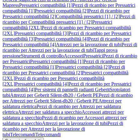
Mapress
Pressatrici compatibilità [1]
Pezzi di ricambio per Pressatrici
compatibilità [1]
Pressatrici compatibilità [2]
Pezzi di ricambio per
Pressatrici compatibilità [2]
Compatibilità pressatrici [1] / [2]
Pezzi di
ricambio per Compatibilità pressatrici [1] / [2]
Pressatrici
compatibilità [2XL]
Pezzi di ricambio per Pressatrici compatibilità
[2XL]
Pressatrici compatibilità [3]
Pezzi di ricambio per Pressatrici
compatibilità [3]
Pressatrici compatibilità [4]
Pezzi di ricambio per
Pressatrici compatibilità [4]
Attrezzi per la lavorazione di tubi
Pezzi di
ricambio per Attrezzi per la lavorazione di tubi
Tappi prova
pressione
Strumenti di controllo
Accessori
Pressatrici
Pezzi di ricambio
per Pressatrici
Pressatrici compatibilità [1]
Pezzi di ricambio per
Pressatrici compatibilità [1]
Pressatrici compatibilità [2]
Pezzi di
ricambio per Pressatrici compatibilità [2]
Pressatrici compatibilità
[2XL]
Pezzi di ricambio per Pressatrici compatibilità
[2XL]
Pressatrici compatibilità [4]
Pezzi di ricambio per Pressatrici
compatibilità [4]
Per sistemi di pannelli radianti Geberit
Srotolatori
tubi
Attrezzi per Geberit Silent-db20 / Geberit PE
Pezzi di ricambio
per Attrezzi per Geberit Silent-db20 / Geberit PE
Attrezzi per
saldatura elettrica
Pezzi di ricambio per Attrezzi per saldatura
elettrica
Attrezzi per saldatura a specchio
Accessori attrezzi per
saldatura a specchio
Pezzi di ricambio per Accessori attrezzi per
saldatura a specchio
Attrezzi per la lavorazione di tubi
Pezzi di
ricambio per Attrezzi per la lavorazione di
tubi
Telecomandi
Telecomandi