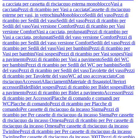
a cacciata per cassetta di risciacquo esterna monoblocco
Vasi a
cacciata
Pezzi di ricambio per Vasi a cacciata
Cassette di risciacquo
esterne per vasi, in vetrochina
Monoblocco
Sedili del vaso
Pezzi di
ricambio per Sedili del vaso
Sedili del vaso
Pezzi di ricambio per
Sedili del vaso
Vasi versione Comfort
Pezzi di ricambio per Vasi
versione Comfort
Vasi a cacciata, prolungati
Pezzi di ricambio per
Vasi a cacciata, prolungati
Sedili del vaso versione Comfort
Pezzi di
ricambio per Sedili del vaso versione Comfort
Sedili del vaso
Pezzi di
ricambio per Sedili del vaso
Vasi per bambini
Pezzi di ricambio per
Vasi per bambini
Vasi sospesi
Pezzi di ricambio per Vasi sospesi
Vasi
a pavimento
Pezzi di ricambio per Vasi a pavimento
Sedili del WC
per bambini
Pezzi di ricambio per Sedili del WC per bambini
Sedili
del vaso
Pezzi di ricambio per Sedili del vaso
Tavolette del vaso
Pezzi
di ricambio per Tavolette del vaso
WC ad uso accovacciato
Con
risciacquo
Accessori
Allacciamenti
Materiale di fissaggio
Ulteriori
accessori
Bidet
Bidet sospesi
Pezzi di ricambio per Bidet sospesi
Bidet
a pavimento
Pezzi di ricambio per Bidet a pavimento
Accessori
Pezzi
di ricambio per Accessori
Placche di comando e comandi per
WC
Placche di comando
Pezzi di ricambio per Placche di
comando
Per cassette di risciacquo da incasso Sigma
Pezzi di
ricambio per Per cassette di risciacquo da incasso Sigma
Per cassette
di risciacquo da incasso Omega
Pezzi di ricambio per Per cassette di
risciacquo da incasso Omega
Per cassette di risciacquo da incasso
Twinline
Pezzi di ricambio per Per cassette di risciacquo da incasso
Twinline
Per cassette di risciacquo da incasso 300T
Pezzi di ricambio