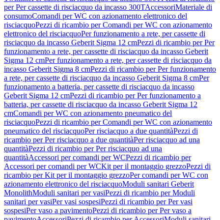
per Per cassette di risciacquo da incasso 300T
Accessori
Materiale di
consumo
Comandi per WC con azionamento elettronico del
risciacquo
Pezzi di ricambio per Comandi per WC con azionamento
elettronico del risciacquo
Per funzionamento a rete, per cassette di
risciacquo da incasso Geberit Sigma 12 cm
Pezzi di ricambio per Per
funzionamento a rete, per cassette di risciacquo da incasso Geberit
Sigma 12 cm
Per funzionamento a rete, per cassette di risciacquo da
incasso Geberit Sigma 8 cm
Pezzi di ricambio per Per funzionamento
a rete, per cassette di risciacquo da incasso Geberit Sigma 8 cm
Per
funzionamento a batteria, per cassette di risciacquo da incasso
Geberit Sigma 12 cm
Pezzi di ricambio per Per funzionamento a
batteria, per cassette di risciacquo da incasso Geberit Sigma 12
cm
Comandi per WC con azionamento pneumatico del
risciacquo
Pezzi di ricambio per Comandi per WC con azionamento
pneumatico del risciacquo
Per risciacquo a due quantità
Pezzi di
ricambio per Per risciacquo a due quantità
Per risciacquo ad una
quantità
Pezzi di ricambio per Per risciacquo ad una
quantità
Accessori per comandi per WC
Pezzi di ricambio per
Accessori per comandi per WC
Kit per il montaggio grezzo
Pezzi di
ricambio per Kit per il montaggio grezzo
Per comandi per WC con
azionamento elettronico del risciacquo
Moduli sanitari Geberit
Monolith
Moduli sanitari per vasi
Pezzi di ricambio per Moduli
sanitari per vasi
Per vasi sospesi
Pezzi di ricambio per Per vasi
sospesi
Per vaso a pavimento
Pezzi di ricambio per Per vaso a
pavimento
Accessori
Pezzi di ricambio per Accessori
Moduli sanitari