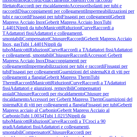
monostrato
Raccordi
Allacciamenti
Collettori con raccordo
filettato
Raccordi per riscaldamento
Accessori
Isolanti per tubi e
raccordi
Disaccoppiamenti per collegamenti
Impermeabilizzazioni per
tubi e raccordi
Fissaggi per tubi
Fissaggi per collegamenti
Geberit
Mapress Acciaio Inox
Geberit Mapress Acciaio Inox
Tubi
1.4401
Nippli da tubo
Manicotti
Riduzioni
Curve
Raccordi a
T
Adattatori fissi
Adattatori e collegamenti,
smontabili
Compensatori
Chiusure
Raccordi
Geberit Mapress Acciaio
Inox, gas
Tubi 1.4401
Nippli da
tubo
Manicotti
Riduzioni
Curve
Raccordi a T
Adattatori fissi
Adattatori
e collegamenti, smontabili
Chiusure
Raccordi
Accessori Geberit
Mapress Acciaio Inox
Disaccoppiamenti per
collegamenti
Impermeabilizzazioni per tubi e raccordi
Fissaggi per
tubi
Fissaggi per collegamenti
Guarnizioni del sistema
Kit di viti per
collegamenti a flangia
Geberit Mapress Therm
Tubi
Therm
Raccordi
Manicotti
Riduzioni
Curve
Raccordi a T
Adattatori
fissi
Adattatori e giunzioni, removibili
Compensatori
assiali
Chiusure
Raccordi per riscaldamento
Chiusure per
riscaldamento
Accessori per Geberit Mapress Therm
Guarnizioni del
sistema
Kit di viti per collegamenti a flangia
Fissaggi per tubi
Geberit
Mapress acciaio al Carbonio
Geberit Mapress Acciaio al
Carbonio
Tubi 1.0034
Tubi 1.0215
Nippli da
tubo
Manicotti
Riduzioni
Curve
Raccordi a T
Croci a 90
gradi
Adattatori fissi
Adattatori e collegamenti,
smontabili
Compensatori
Chiusure
Raccordi per