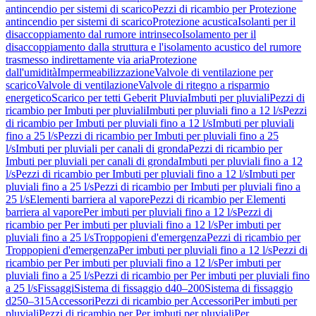
antincendio per sistemi di scarico
Pezzi di ricambio per Protezione
antincendio per sistemi di scarico
Protezione acustica
Isolanti per il
disaccoppiamento dal rumore intrinseco
Isolamento per il
disaccoppiamento dalla struttura e l'isolamento acustico del rumore
trasmesso indirettamente via aria
Protezione
dall'umidità
Impermeabilizzazione
Valvole di ventilazione per
scarico
Valvole di ventilazione
Valvole di ritegno a risparmio
energetico
Scarico per tetti Geberit Pluvia
Imbuti per pluviali
Pezzi di
ricambio per Imbuti per pluviali
Imbuti per pluviali fino a 12 l/s
Pezzi
di ricambio per Imbuti per pluviali fino a 12 l/s
Imbuti per pluviali
fino a 25 l/s
Pezzi di ricambio per Imbuti per pluviali fino a 25
l/s
Imbuti per pluviali per canali di gronda
Pezzi di ricambio per
Imbuti per pluviali per canali di gronda
Imbuti per pluviali fino a 12
l/s
Pezzi di ricambio per Imbuti per pluviali fino a 12 l/s
Imbuti per
pluviali fino a 25 l/s
Pezzi di ricambio per Imbuti per pluviali fino a
25 l/s
Elementi barriera al vapore
Pezzi di ricambio per Elementi
barriera al vapore
Per imbuti per pluviali fino a 12 l/s
Pezzi di
ricambio per Per imbuti per pluviali fino a 12 l/s
Per imbuti per
pluviali fino a 25 l/s
Troppopieni d'emergenza
Pezzi di ricambio per
Troppopieni d'emergenza
Per imbuti per pluviali fino a 12 l/s
Pezzi di
ricambio per Per imbuti per pluviali fino a 12 l/s
Per imbuti per
pluviali fino a 25 l/s
Pezzi di ricambio per Per imbuti per pluviali fino
a 25 l/s
Fissaggi
Sistema di fissaggio d40–200
Sistema di fissaggio
d250–315
Accessori
Pezzi di ricambio per Accessori
Per imbuti per
pluviali
Pezzi di ricambio per Per imbuti per pluviali
Per