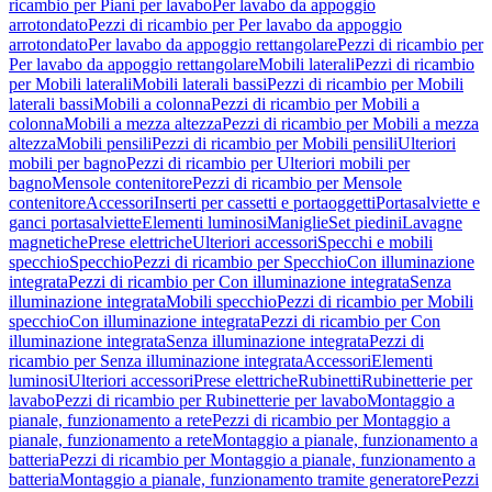
ricambio per Piani per lavabo
Per lavabo da appoggio
arrotondato
Pezzi di ricambio per Per lavabo da appoggio
arrotondato
Per lavabo da appoggio rettangolare
Pezzi di ricambio per
Per lavabo da appoggio rettangolare
Mobili laterali
Pezzi di ricambio
per Mobili laterali
Mobili laterali bassi
Pezzi di ricambio per Mobili
laterali bassi
Mobili a colonna
Pezzi di ricambio per Mobili a
colonna
Mobili a mezza altezza
Pezzi di ricambio per Mobili a mezza
altezza
Mobili pensili
Pezzi di ricambio per Mobili pensili
Ulteriori
mobili per bagno
Pezzi di ricambio per Ulteriori mobili per
bagno
Mensole contenitore
Pezzi di ricambio per Mensole
contenitore
Accessori
Inserti per cassetti e portaoggetti
Portasalviette e
ganci portasalviette
Elementi luminosi
Maniglie
Set piedini
Lavagne
magnetiche
Prese elettriche
Ulteriori accessori
Specchi e mobili
specchio
Specchio
Pezzi di ricambio per Specchio
Con illuminazione
integrata
Pezzi di ricambio per Con illuminazione integrata
Senza
illuminazione integrata
Mobili specchio
Pezzi di ricambio per Mobili
specchio
Con illuminazione integrata
Pezzi di ricambio per Con
illuminazione integrata
Senza illuminazione integrata
Pezzi di
ricambio per Senza illuminazione integrata
Accessori
Elementi
luminosi
Ulteriori accessori
Prese elettriche
Rubinetti
Rubinetterie per
lavabo
Pezzi di ricambio per Rubinetterie per lavabo
Montaggio a
pianale, funzionamento a rete
Pezzi di ricambio per Montaggio a
pianale, funzionamento a rete
Montaggio a pianale, funzionamento a
batteria
Pezzi di ricambio per Montaggio a pianale, funzionamento a
batteria
Montaggio a pianale, funzionamento tramite generatore
Pezzi