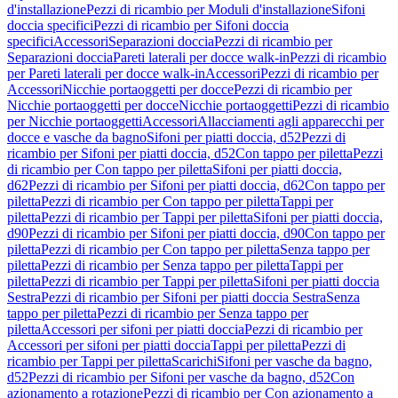
d'installazione
Pezzi di ricambio per Moduli d'installazione
Sifoni
doccia specifici
Pezzi di ricambio per Sifoni doccia
specifici
Accessori
Separazioni doccia
Pezzi di ricambio per
Separazioni doccia
Pareti laterali per docce walk-in
Pezzi di ricambio
per Pareti laterali per docce walk-in
Accessori
Pezzi di ricambio per
Accessori
Nicchie portaoggetti per docce
Pezzi di ricambio per
Nicchie portaoggetti per docce
Nicchie portaoggetti
Pezzi di ricambio
per Nicchie portaoggetti
Accessori
Allacciamenti agli apparecchi per
docce e vasche da bagno
Sifoni per piatti doccia, d52
Pezzi di
ricambio per Sifoni per piatti doccia, d52
Con tappo per piletta
Pezzi
di ricambio per Con tappo per piletta
Sifoni per piatti doccia,
d62
Pezzi di ricambio per Sifoni per piatti doccia, d62
Con tappo per
piletta
Pezzi di ricambio per Con tappo per piletta
Tappi per
piletta
Pezzi di ricambio per Tappi per piletta
Sifoni per piatti doccia,
d90
Pezzi di ricambio per Sifoni per piatti doccia, d90
Con tappo per
piletta
Pezzi di ricambio per Con tappo per piletta
Senza tappo per
piletta
Pezzi di ricambio per Senza tappo per piletta
Tappi per
piletta
Pezzi di ricambio per Tappi per piletta
Sifoni per piatti doccia
Sestra
Pezzi di ricambio per Sifoni per piatti doccia Sestra
Senza
tappo per piletta
Pezzi di ricambio per Senza tappo per
piletta
Accessori per sifoni per piatti doccia
Pezzi di ricambio per
Accessori per sifoni per piatti doccia
Tappi per piletta
Pezzi di
ricambio per Tappi per piletta
Scarichi
Sifoni per vasche da bagno,
d52
Pezzi di ricambio per Sifoni per vasche da bagno, d52
Con
azionamento a rotazione
Pezzi di ricambio per Con azionamento a