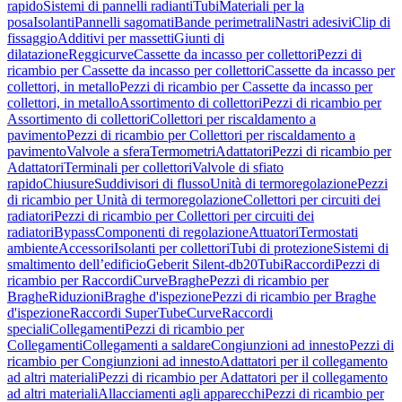
rapido
Sistemi di pannelli radianti
Tubi
Materiali per la
posa
Isolanti
Pannelli sagomati
Bande perimetrali
Nastri adesivi
Clip di
fissaggio
Additivi per massetti
Giunti di
dilatazione
Reggicurve
Cassette da incasso per collettori
Pezzi di
ricambio per Cassette da incasso per collettori
Cassette da incasso per
collettori, in metallo
Pezzi di ricambio per Cassette da incasso per
collettori, in metallo
Assortimento di collettori
Pezzi di ricambio per
Assortimento di collettori
Collettori per riscaldamento a
pavimento
Pezzi di ricambio per Collettori per riscaldamento a
pavimento
Valvole a sfera
Termometri
Adattatori
Pezzi di ricambio per
Adattatori
Terminali per collettori
Valvole di sfiato
rapido
Chiusure
Suddivisori di flusso
Unità di termoregolazione
Pezzi
di ricambio per Unità di termoregolazione
Collettori per circuiti dei
radiatori
Pezzi di ricambio per Collettori per circuiti dei
radiatori
Bypass
Componenti di regolazione
Attuatori
Termostati
ambiente
Accessori
Isolanti per collettori
Tubi di protezione
Sistemi di
smaltimento dell’edificio
Geberit Silent-db20
Tubi
Raccordi
Pezzi di
ricambio per Raccordi
Curve
Braghe
Pezzi di ricambio per
Braghe
Riduzioni
Braghe d'ispezione
Pezzi di ricambio per Braghe
d'ispezione
Raccordi SuperTube
Curve
Raccordi
speciali
Collegamenti
Pezzi di ricambio per
Collegamenti
Collegamenti a saldare
Congiunzioni ad innesto
Pezzi di
ricambio per Congiunzioni ad innesto
Adattatori per il collegamento
ad altri materiali
Pezzi di ricambio per Adattatori per il collegamento
ad altri materiali
Allacciamenti agli apparecchi
Pezzi di ricambio per