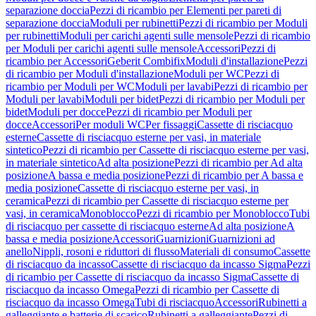
separazione doccia
Pezzi di ricambio per Elementi per pareti di
separazione doccia
Moduli per rubinetti
Pezzi di ricambio per Moduli
per rubinetti
Moduli per carichi agenti sulle mensole
Pezzi di ricambio
per Moduli per carichi agenti sulle mensole
Accessori
Pezzi di
ricambio per Accessori
Geberit Combifix
Moduli d'installazione
Pezzi
di ricambio per Moduli d'installazione
Moduli per WC
Pezzi di
ricambio per Moduli per WC
Moduli per lavabi
Pezzi di ricambio per
Moduli per lavabi
Moduli per bidet
Pezzi di ricambio per Moduli per
bidet
Moduli per docce
Pezzi di ricambio per Moduli per
docce
Accessori
Per moduli WC
Per fissaggi
Cassette di risciacquo
esterne
Cassette di risciacquo esterne per vasi, in materiale
sintetico
Pezzi di ricambio per Cassette di risciacquo esterne per vasi,
in materiale sintetico
Ad alta posizione
Pezzi di ricambio per Ad alta
posizione
A bassa e media posizione
Pezzi di ricambio per A bassa e
media posizione
Cassette di risciacquo esterne per vasi, in
ceramica
Pezzi di ricambio per Cassette di risciacquo esterne per
vasi, in ceramica
Monoblocco
Pezzi di ricambio per Monoblocco
Tubi
di risciacquo per cassette di risciacquo esterne
Ad alta posizione
A
bassa e media posizione
Accessori
Guarnizioni
Guarnizioni ad
anello
Nippli, rosoni e riduttori di flusso
Materiali di consumo
Cassette
di risciacquo da incasso
Cassette di risciacquo da incasso Sigma
Pezzi
di ricambio per Cassette di risciacquo da incasso Sigma
Cassette di
risciacquo da incasso Omega
Pezzi di ricambio per Cassette di
risciacquo da incasso Omega
Tubi di risciacquo
Accessori
Rubinetti a
galleggiante e batterie di scarico
Rubinetti a galleggiante
Pezzi di