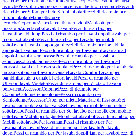
ricambio per Prolunghe del tubo di risciacquo e del cannotto
Curve
tecniche
Pezzi di ricambio per Curve tecniche
Sifoni per bidet
Pezzi di
ricambio per Sifoni per bidet
Sifoni tubolari
Pezzi di ricambio per
Sifoni tubolari
Manicotti
Curve
tecniche
Coperture
Allacciamenti
Guarnizioni
Manicotti per
brasatura
Zona lavabo
Lavabi
Lavabi
Pezzi di ricambio per
Lavabi
Lavabi doppi
Pezzi di ricambio per Lavabi doppi
Lavabi per
mobili sottolavabo
Pezzi di ricambio per Lavabi per mobili
sottolavabo
Lavabi da appoggio
Pezzi di ricambio per Lavabi da
appoggio
Lavamani
Pezzi di ricambio per Lavamani
Lavamani ad
angolo
Lavabi a semincasso
Pezzi di ricambio per Lavabi a
semincasso
Lavabi ad incasso
Pezzi di ricambio per Lavabi ad
incasso
Lavabi da incasso sottopiano
Pezzi di ricambio per Lavabi da
incasso sottopiano
Lavabi a canale
Lavabi Comfort
Lavabi per
bambini
Lavabi a canale
Ulteriori lavabi
Pezzi di ricambio per
Ulteriori lavabi
Vuotatoi
Pezzi di ricambio per Vuotatoi
Lavatoi
polivalenti
Accessori
Colonne
Pezzi di ricambio per
Colonne
Colonne
Semicolonne
Pezzi di ricambio per
Semicolonne
Accessori
Tappi per piletta
Materiale di fissaggio
Set
lavabo con mobile sottolavabo
Set lavabo per mobile con mobile
sottolavabo
Pezzi di ricambio per Set lavabo per mobile con mobile
sottolavabo
Mobili per bagno
Mobili sottolavabo
Pezzi di ricambio per
Mobili sottolavabo
Per lavamani
Pezzi di ricambio per Per
lavamani
Per lavabi
Pezzi di ricambio per Per lavabi
Per lavabi
doppi
Pezzi di ricambio per Per lavabi doppi
Piani per lavabo
Pezzi di