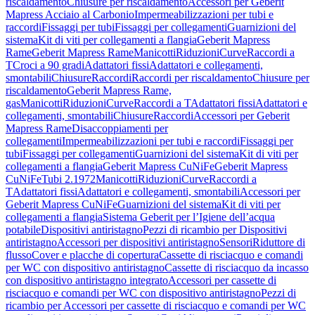
riscaldamento
Chiusure per riscaldamento
Accessori per Geberit
Mapress Acciaio al Carbonio
Impermeabilizzazioni per tubi e
raccordi
Fissaggi per tubi
Fissaggi per collegamenti
Guarnizioni del
sistema
Kit di viti per collegamenti a flangia
Geberit Mapress
Rame
Geberit Mapress Rame
Manicotti
Riduzioni
Curve
Raccordi a
T
Croci a 90 gradi
Adattatori fissi
Adattatori e collegamenti,
smontabili
Chiusure
Raccordi
Raccordi per riscaldamento
Chiusure per
riscaldamento
Geberit Mapress Rame,
gas
Manicotti
Riduzioni
Curve
Raccordi a T
Adattatori fissi
Adattatori e
collegamenti, smontabili
Chiusure
Raccordi
Accessori per Geberit
Mapress Rame
Disaccoppiamenti per
collegamenti
Impermeabilizzazioni per tubi e raccordi
Fissaggi per
tubi
Fissaggi per collegamenti
Guarnizioni del sistema
Kit di viti per
collegamenti a flangia
Geberit Mapress CuNiFe
Geberit Mapress
CuNiFe
Tubi 2.1972
Manicotti
Riduzioni
Curve
Raccordi a
T
Adattatori fissi
Adattatori e collegamenti, smontabili
Accessori per
Geberit Mapress CuNiFe
Guarnizioni del sistema
Kit di viti per
collegamenti a flangia
Sistema Geberit per l’Igiene dell’acqua
potabile
Dispositivi antiristagno
Pezzi di ricambio per Dispositivi
antiristagno
Accessori per dispositivi antiristagno
Sensori
Riduttore di
flusso
Cover e placche di copertura
Cassette di risciacquo e comandi
per WC con dispositivo antiristagno
Cassette di risciacquo da incasso
con dispositivo antiristagno integrato
Accessori per cassette di
risciacquo e comandi per WC con dispositivo antiristagno
Pezzi di
ricambio per Accessori per cassette di risciacquo e comandi per WC