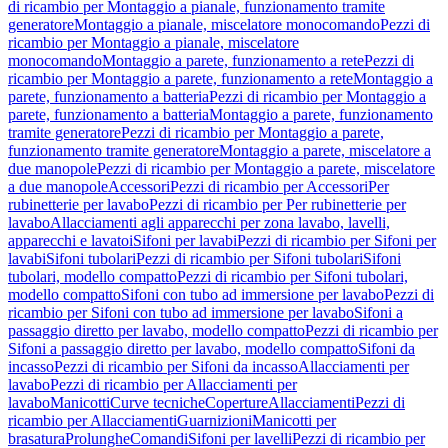
di ricambio per Montaggio a pianale, funzionamento tramite
generatore
Montaggio a pianale, miscelatore monocomando
Pezzi di
ricambio per Montaggio a pianale, miscelatore
monocomando
Montaggio a parete, funzionamento a rete
Pezzi di
ricambio per Montaggio a parete, funzionamento a rete
Montaggio a
parete, funzionamento a batteria
Pezzi di ricambio per Montaggio a
parete, funzionamento a batteria
Montaggio a parete, funzionamento
tramite generatore
Pezzi di ricambio per Montaggio a parete,
funzionamento tramite generatore
Montaggio a parete, miscelatore a
due manopole
Pezzi di ricambio per Montaggio a parete, miscelatore
a due manopole
Accessori
Pezzi di ricambio per Accessori
Per
rubinetterie per lavabo
Pezzi di ricambio per Per rubinetterie per
lavabo
Allacciamenti agli apparecchi per zona lavabo, lavelli,
apparecchi e lavatoi
Sifoni per lavabi
Pezzi di ricambio per Sifoni per
lavabi
Sifoni tubolari
Pezzi di ricambio per Sifoni tubolari
Sifoni
tubolari, modello compatto
Pezzi di ricambio per Sifoni tubolari,
modello compatto
Sifoni con tubo ad immersione per lavabo
Pezzi di
ricambio per Sifoni con tubo ad immersione per lavabo
Sifoni a
passaggio diretto per lavabo, modello compatto
Pezzi di ricambio per
Sifoni a passaggio diretto per lavabo, modello compatto
Sifoni da
incasso
Pezzi di ricambio per Sifoni da incasso
Allacciamenti per
lavabo
Pezzi di ricambio per Allacciamenti per
lavabo
Manicotti
Curve tecniche
Coperture
Allacciamenti
Pezzi di
ricambio per Allacciamenti
Guarnizioni
Manicotti per
brasatura
Prolunghe
Comandi
Sifoni per lavelli
Pezzi di ricambio per