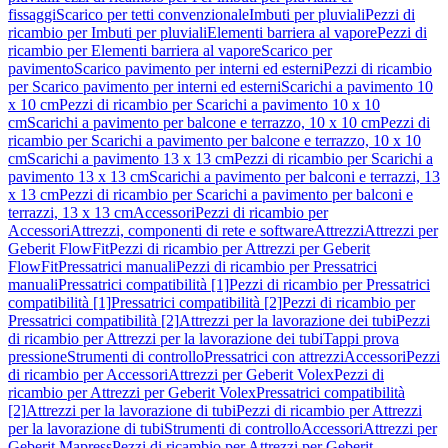
fissaggi
Scarico per tetti convenzionale
Imbuti per pluviali
Pezzi di
ricambio per Imbuti per pluviali
Elementi barriera al vapore
Pezzi di
ricambio per Elementi barriera al vapore
Scarico per
pavimento
Scarico pavimento per interni ed esterni
Pezzi di ricambio
per Scarico pavimento per interni ed esterni
Scarichi a pavimento 10
x 10 cm
Pezzi di ricambio per Scarichi a pavimento 10 x 10
cm
Scarichi a pavimento per balcone e terrazzo, 10 x 10 cm
Pezzi di
ricambio per Scarichi a pavimento per balcone e terrazzo, 10 x 10
cm
Scarichi a pavimento 13 x 13 cm
Pezzi di ricambio per Scarichi a
pavimento 13 x 13 cm
Scarichi a pavimento per balconi e terrazzi, 13
x 13 cm
Pezzi di ricambio per Scarichi a pavimento per balconi e
terrazzi, 13 x 13 cm
Accessori
Pezzi di ricambio per
Accessori
Attrezzi, componenti di rete e software
Attrezzi
Attrezzi per
Geberit FlowFit
Pezzi di ricambio per Attrezzi per Geberit
FlowFit
Pressatrici manuali
Pezzi di ricambio per Pressatrici
manuali
Pressatrici compatibilità [1]
Pezzi di ricambio per Pressatrici
compatibilità [1]
Pressatrici compatibilità [2]
Pezzi di ricambio per
Pressatrici compatibilità [2]
Attrezzi per la lavorazione dei tubi
Pezzi
di ricambio per Attrezzi per la lavorazione dei tubi
Tappi prova
pressione
Strumenti di controllo
Pressatrici con attrezzi
Accessori
Pezzi
di ricambio per Accessori
Attrezzi per Geberit Volex
Pezzi di
ricambio per Attrezzi per Geberit Volex
Pressatrici compatibilità
[2]
Attrezzi per la lavorazione di tubi
Pezzi di ricambio per Attrezzi
per la lavorazione di tubi
Strumenti di controllo
Accessori
Attrezzi per
Geberit Mapress
Pezzi di ricambio per Attrezzi per Geberit