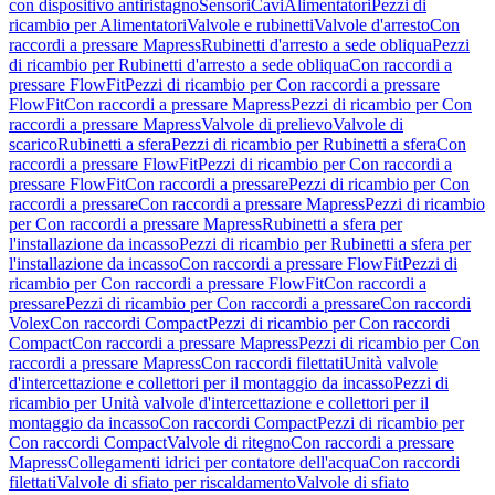
con dispositivo antiristagno
Sensori
Cavi
Alimentatori
Pezzi di
ricambio per Alimentatori
Valvole e rubinetti
Valvole d'arresto
Con
raccordi a pressare Mapress
Rubinetti d'arresto a sede obliqua
Pezzi
di ricambio per Rubinetti d'arresto a sede obliqua
Con raccordi a
pressare FlowFit
Pezzi di ricambio per Con raccordi a pressare
FlowFit
Con raccordi a pressare Mapress
Pezzi di ricambio per Con
raccordi a pressare Mapress
Valvole di prelievo
Valvole di
scarico
Rubinetti a sfera
Pezzi di ricambio per Rubinetti a sfera
Con
raccordi a pressare FlowFit
Pezzi di ricambio per Con raccordi a
pressare FlowFit
Con raccordi a pressare
Pezzi di ricambio per Con
raccordi a pressare
Con raccordi a pressare Mapress
Pezzi di ricambio
per Con raccordi a pressare Mapress
Rubinetti a sfera per
l'installazione da incasso
Pezzi di ricambio per Rubinetti a sfera per
l'installazione da incasso
Con raccordi a pressare FlowFit
Pezzi di
ricambio per Con raccordi a pressare FlowFit
Con raccordi a
pressare
Pezzi di ricambio per Con raccordi a pressare
Con raccordi
Volex
Con raccordi Compact
Pezzi di ricambio per Con raccordi
Compact
Con raccordi a pressare Mapress
Pezzi di ricambio per Con
raccordi a pressare Mapress
Con raccordi filettati
Unità valvole
d'intercettazione e collettori per il montaggio da incasso
Pezzi di
ricambio per Unità valvole d'intercettazione e collettori per il
montaggio da incasso
Con raccordi Compact
Pezzi di ricambio per
Con raccordi Compact
Valvole di ritegno
Con raccordi a pressare
Mapress
Collegamenti idrici per contatore dell'acqua
Con raccordi
filettati
Valvole di sfiato per riscaldamento
Valvole di sfiato