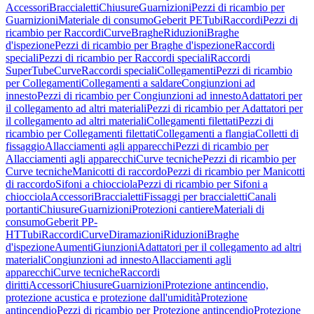
Accessori
Braccialetti
Chiusure
Guarnizioni
Pezzi di ricambio per
Guarnizioni
Materiale di consumo
Geberit PE
Tubi
Raccordi
Pezzi di
ricambio per Raccordi
Curve
Braghe
Riduzioni
Braghe
d'ispezione
Pezzi di ricambio per Braghe d'ispezione
Raccordi
speciali
Pezzi di ricambio per Raccordi speciali
Raccordi
SuperTube
Curve
Raccordi speciali
Collegamenti
Pezzi di ricambio
per Collegamenti
Collegamenti a saldare
Congiunzioni ad
innesto
Pezzi di ricambio per Congiunzioni ad innesto
Adattatori per
il collegamento ad altri materiali
Pezzi di ricambio per Adattatori per
il collegamento ad altri materiali
Collegamenti filettati
Pezzi di
ricambio per Collegamenti filettati
Collegamenti a flangia
Colletti di
fissaggio
Allacciamenti agli apparecchi
Pezzi di ricambio per
Allacciamenti agli apparecchi
Curve tecniche
Pezzi di ricambio per
Curve tecniche
Manicotti di raccordo
Pezzi di ricambio per Manicotti
di raccordo
Sifoni a chiocciola
Pezzi di ricambio per Sifoni a
chiocciola
Accessori
Braccialetti
Fissaggi per braccialetti
Canali
portanti
Chiusure
Guarnizioni
Protezioni cantiere
Materiali di
consumo
Geberit PP-
HT
Tubi
Raccordi
Curve
Diramazioni
Riduzioni
Braghe
d'ispezione
Aumenti
Giunzioni
Adattatori per il collegamento ad altri
materiali
Congiunzioni ad innesto
Allacciamenti agli
apparecchi
Curve tecniche
Raccordi
diritti
Accessori
Chiusure
Guarnizioni
Protezione antincendio,
protezione acustica e protezione dall'umidità
Protezione
antincendio
Pezzi di ricambio per Protezione antincendio
Protezione