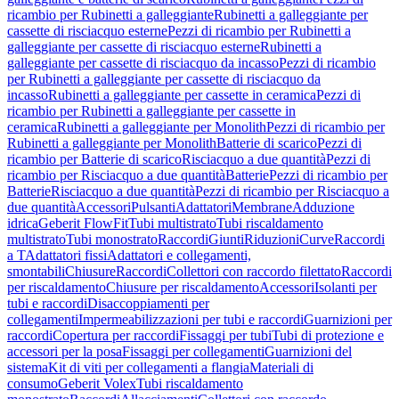
ricambio per Rubinetti a galleggiante
Rubinetti a galleggiante per
cassette di risciacquo esterne
Pezzi di ricambio per Rubinetti a
galleggiante per cassette di risciacquo esterne
Rubinetti a
galleggiante per cassette di risciacquo da incasso
Pezzi di ricambio
per Rubinetti a galleggiante per cassette di risciacquo da
incasso
Rubinetti a galleggiante per cassette in ceramica
Pezzi di
ricambio per Rubinetti a galleggiante per cassette in
ceramica
Rubinetti a galleggiante per Monolith
Pezzi di ricambio per
Rubinetti a galleggiante per Monolith
Batterie di scarico
Pezzi di
ricambio per Batterie di scarico
Risciacquo a due quantità
Pezzi di
ricambio per Risciacquo a due quantità
Batterie
Pezzi di ricambio per
Batterie
Risciacquo a due quantità
Pezzi di ricambio per Risciacquo a
due quantità
Accessori
Pulsanti
Adattatori
Membrane
Adduzione
idrica
Geberit FlowFit
Tubi multistrato
Tubi riscaldamento
multistrato
Tubi monostrato
Raccordi
Giunti
Riduzioni
Curve
Raccordi
a T
Adattatori fissi
Adattatori e collegamenti,
smontabili
Chiusure
Raccordi
Collettori con raccordo filettato
Raccordi
per riscaldamento
Chiusure per riscaldamento
Accessori
Isolanti per
tubi e raccordi
Disaccoppiamenti per
collegamenti
Impermeabilizzazioni per tubi e raccordi
Guarnizioni per
raccordi
Copertura per raccordi
Fissaggi per tubi
Tubi di protezione e
accessori per la posa
Fissaggi per collegamenti
Guarnizioni del
sistema
Kit di viti per collegamenti a flangia
Materiali di
consumo
Geberit Volex
Tubi riscaldamento