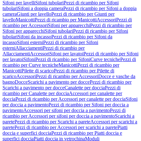
Sifoni per lavelli
Sifoni tubolari
Pezzi di ricambio per Sifoni
tubolari
Sifoni a doppia camera
Pezzi di ricambio per Sifoni a doppia
camera
Giunti per lavello
Pezzi di ricambio per Giunti per
lavello
Manicotti
Pezzi di ricambio per Manicotti
Accessori
Pezzi di
ricambio per Accessori
Sifoni per apparecchi
Pezzi di ricambio per
Sifoni per apparecchi
Sifoni tubolari
Pezzi di ricambio per Sifoni
tubolari
Sifoni da incasso
Pezzi di ricambio per Sifoni da
incasso
Sifoni esterni
Pezzi di ricambio per Sifoni
esterni
Allacciamenti
Pezzi di ricambio per
Allacciamenti
Accessori
Sifoni per lavatoi
Pezzi di ricambio per Sifoni
per lavatoi
Sifoni
Pezzi di ricambio per Sifoni
Curve tecniche
Pezzi di
ricambio per Curve tecniche
Manicotti
Pezzi di ricambio per
Manicotti
Pilette di scarico
Pezzi di ricambio per Pilette di
scarico
Accessori
Pezzi di ricambio per Accessori
Docce e vasche da
bagno
Docce
Scarichi a pavimento per docce
Pezzi di ricambio per
Scarichi a pavimento per docce
Canalette per doccia
Pezzi di
ricambio per Canalette per doccia
Accessori per canalette per
doccia
Pezzi di ricambio per Accessori per canalette per doccia
Sifoni
per doccia a pavimento
Pezzi di ricambio per Sifoni per doccia a
pavimento
Accessori per sifoni per doccia a pavimento
Pezzi di
ricambio per Accessori per sifoni per doccia a pavimento
Scarichi a
parete
Pezzi di ricambio per Scarichi a parete
Accessori per scarichi a
parete
Pezzi di ricambio per Accessori per scarichi a parete
Piatti
doccia e superfici doccia
Pezzi di ricambio per Piatti doccia e
superfici doccia
Piatti doccia in vetrochina
Moduli