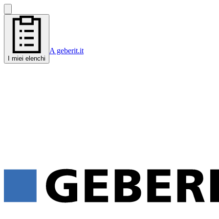
A geberit.it
I miei elenchi