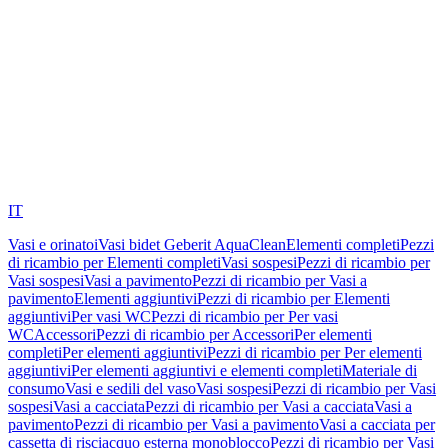
IT
Vasi e orinatoi
Vasi bidet Geberit AquaClean
Elementi completi
Pezzi
di ricambio per Elementi completi
Vasi sospesi
Pezzi di ricambio per
Vasi sospesi
Vasi a pavimento
Pezzi di ricambio per Vasi a
pavimento
Elementi aggiuntivi
Pezzi di ricambio per Elementi
aggiuntivi
Per vasi WC
Pezzi di ricambio per Per vasi
WC
Accessori
Pezzi di ricambio per Accessori
Per elementi
completi
Per elementi aggiuntivi
Pezzi di ricambio per Per elementi
aggiuntivi
Per elementi aggiuntivi e elementi completi
Materiale di
consumo
Vasi e sedili del vaso
Vasi sospesi
Pezzi di ricambio per Vasi
sospesi
Vasi a cacciata
Pezzi di ricambio per Vasi a cacciata
Vasi a
pavimento
Pezzi di ricambio per Vasi a pavimento
Vasi a cacciata per
cassetta di risciacquo esterna monoblocco
Pezzi di ricambio per Vasi