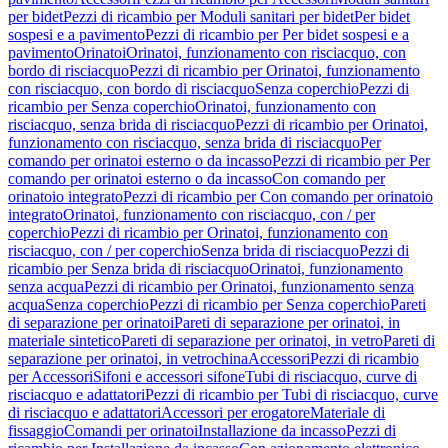
per bidet
Pezzi di ricambio per Moduli sanitari per bidet
Per bidet
sospesi e a pavimento
Pezzi di ricambio per Per bidet sospesi e a
pavimento
Orinatoi
Orinatoi, funzionamento con risciacquo, con
bordo di risciacquo
Pezzi di ricambio per Orinatoi, funzionamento
con risciacquo, con bordo di risciacquo
Senza coperchio
Pezzi di
ricambio per Senza coperchio
Orinatoi, funzionamento con
risciacquo, senza brida di risciacquo
Pezzi di ricambio per Orinatoi,
funzionamento con risciacquo, senza brida di risciacquo
Per
comando per orinatoi esterno o da incasso
Pezzi di ricambio per Per
comando per orinatoi esterno o da incasso
Con comando per
orinatoio integrato
Pezzi di ricambio per Con comando per orinatoio
integrato
Orinatoi, funzionamento con risciacquo, con / per
coperchio
Pezzi di ricambio per Orinatoi, funzionamento con
risciacquo, con / per coperchio
Senza brida di risciacquo
Pezzi di
ricambio per Senza brida di risciacquo
Orinatoi, funzionamento
senza acqua
Pezzi di ricambio per Orinatoi, funzionamento senza
acqua
Senza coperchio
Pezzi di ricambio per Senza coperchio
Pareti
di separazione per orinatoi
Pareti di separazione per orinatoi, in
materiale sintetico
Pareti di separazione per orinatoi, in vetro
Pareti di
separazione per orinatoi, in vetrochina
Accessori
Pezzi di ricambio
per Accessori
Sifoni e accessori sifone
Tubi di risciacquo, curve di
risciacquo e adattatori
Pezzi di ricambio per Tubi di risciacquo, curve
di risciacquo e adattatori
Accessori per erogatore
Materiale di
fissaggio
Comandi per orinatoi
Installazione da incasso
Pezzi di