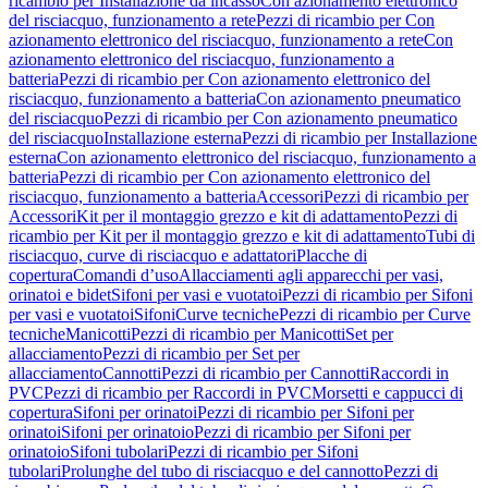
ricambio per Installazione da incasso
Con azionamento elettronico
del risciacquo, funzionamento a rete
Pezzi di ricambio per Con
azionamento elettronico del risciacquo, funzionamento a rete
Con
azionamento elettronico del risciacquo, funzionamento a
batteria
Pezzi di ricambio per Con azionamento elettronico del
risciacquo, funzionamento a batteria
Con azionamento pneumatico
del risciacquo
Pezzi di ricambio per Con azionamento pneumatico
del risciacquo
Installazione esterna
Pezzi di ricambio per Installazione
esterna
Con azionamento elettronico del risciacquo, funzionamento a
batteria
Pezzi di ricambio per Con azionamento elettronico del
risciacquo, funzionamento a batteria
Accessori
Pezzi di ricambio per
Accessori
Kit per il montaggio grezzo e kit di adattamento
Pezzi di
ricambio per Kit per il montaggio grezzo e kit di adattamento
Tubi di
risciacquo, curve di risciacquo e adattatori
Placche di
copertura
Comandi d’uso
Allacciamenti agli apparecchi per vasi,
orinatoi e bidet
Sifoni per vasi e vuotatoi
Pezzi di ricambio per Sifoni
per vasi e vuotatoi
Sifoni
Curve tecniche
Pezzi di ricambio per Curve
tecniche
Manicotti
Pezzi di ricambio per Manicotti
Set per
allacciamento
Pezzi di ricambio per Set per
allacciamento
Cannotti
Pezzi di ricambio per Cannotti
Raccordi in
PVC
Pezzi di ricambio per Raccordi in PVC
Morsetti e cappucci di
copertura
Sifoni per orinatoi
Pezzi di ricambio per Sifoni per
orinatoi
Sifoni per orinatoio
Pezzi di ricambio per Sifoni per
orinatoio
Sifoni tubolari
Pezzi di ricambio per Sifoni
tubolari
Prolunghe del tubo di risciacquo e del cannotto
Pezzi di