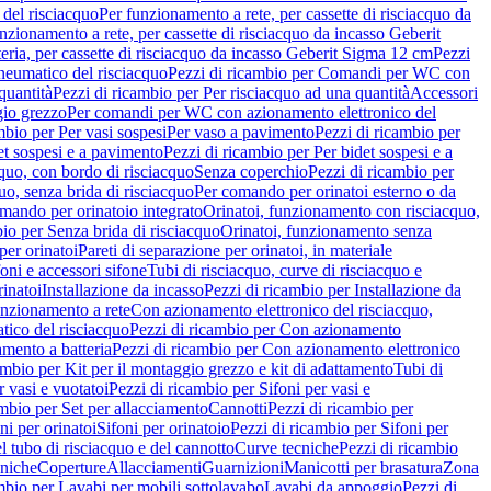
del risciacquo
Per funzionamento a rete, per cassette di risciacquo da
nzionamento a rete, per cassette di risciacquo da incasso Geberit
eria, per cassette di risciacquo da incasso Geberit Sigma 12 cm
Pezzi
umatico del risciacquo
Pezzi di ricambio per Comandi per WC con
quantità
Pezzi di ricambio per Per risciacquo ad una quantità
Accessori
gio grezzo
Per comandi per WC con azionamento elettronico del
mbio per Per vasi sospesi
Per vaso a pavimento
Pezzi di ricambio per
et sospesi e a pavimento
Pezzi di ricambio per Per bidet sospesi e a
quo, con bordo di risciacquo
Senza coperchio
Pezzi di ricambio per
uo, senza brida di risciacquo
Per comando per orinatoi esterno o da
mando per orinatoio integrato
Orinatoi, funzionamento con risciacquo,
bio per Senza brida di risciacquo
Orinatoi, funzionamento senza
per orinatoi
Pareti di separazione per orinatoi, in materiale
foni e accessori sifone
Tubi di risciacquo, curve di risciacquo e
inatoi
Installazione da incasso
Pezzi di ricambio per Installazione da
unzionamento a rete
Con azionamento elettronico del risciacquo,
ico del risciacquo
Pezzi di ricambio per Con azionamento
mento a batteria
Pezzi di ricambio per Con azionamento elettronico
ambio per Kit per il montaggio grezzo e kit di adattamento
Tubi di
r vasi e vuotatoi
Pezzi di ricambio per Sifoni per vasi e
ambio per Set per allacciamento
Cannotti
Pezzi di ricambio per
ni per orinatoi
Sifoni per orinatoio
Pezzi di ricambio per Sifoni per
l tubo di risciacquo e del cannotto
Curve tecniche
Pezzi di ricambio
cniche
Coperture
Allacciamenti
Guarnizioni
Manicotti per brasatura
Zona
mbio per Lavabi per mobili sottolavabo
Lavabi da appoggio
Pezzi di