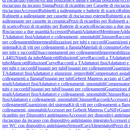
di risciacquo esterne
Ad alta posizione
A bassa e media posizione
Acces
risciacquo da incasso Sigma
Pezzi di ricambio per Cassette di risciac
risciacquo
Accessori
Rubinetti a galleggiante e batterie di scarico
Rubine
Rubinetti a galleggiante per cassette di risciacquo esterne
Rubinetti a g
galleggiante per cassette in ceramica
Pezzi di ricambio per Rubinetti a 
di scarico
Pezzi di ricambio per Batterie di scarico
Risciacquo a due qua
Risciacquo a due quantità
Accessori
Pulsanti
Adattatori
Membrane
Adduz
T
Adattatori fissi
Adattatori e collegamenti, smontabili
Chiusure
Raccord
per collegamenti
Impermeabilizzazioni per tubi e raccordi
Guarnizioni 
sistema
Kit di viti per collegamenti a flangia
Materiali di consumo
Geber
per tubi e raccordi
Disaccoppiamenti per collegamenti
Impermeabilizzaz
1.4401
Nippli da tubo
Manicotti
Riduzioni
Curve
Raccordi a T
Adattatori
tubo
Manicotti
Riduzioni
Curve
Raccordi a T
Adattatori fissi
Adattatori e
per tubi e raccordi
Fissaggi per tubi
Fissaggi per collegamenti
Guarnizio
T
Adattatori fissi
Adattatori e giunzioni, removibili
Compensatori assial
collegamenti a flangia
Fissaggi per tubi
Geberit Mapress acciaio al Car
gradi
Adattatori fissi
Adattatori e collegamenti, smontabili
Compensator
tubi e raccordi
Fissaggi per tubi
Fissaggi per collegamenti
Guarnizioni d
gradi
Adattatori fissi
Adattatori e collegamenti, smontabili
Chiusure
Rac
fissi
Adattatori e collegamenti, smontabili
Chiusure
Raccordi
Accessori 
collegamenti
Guarnizioni del sistema
Kit di viti per collegamenti a flan
collegamenti, smontabili
Accessori per Geberit Mapress CuNiFe
Guarn
ricambio per Dispositivi antiristagno
Accessori per dispositivi antirist
risciacquo da incasso con dispositivo antiristagno integrato
Accessori p
per WC con dispositivo antiristagno
Sensori
Cavi
Alimentatori
Pezzi di 