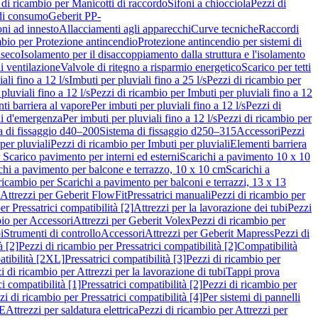
 di ricambio per Manicotti di raccordo
Sifoni a chiocciola
Pezzi di
 di consumo
Geberit PP-
ni ad innesto
Allacciamenti agli apparecchi
Curve tecniche
Raccordi
mbio per Protezione antincendio
Protezione antincendio per sistemi di
nseco
Isolamento per il disaccoppiamento dalla struttura e l'isolamento
i ventilazione
Valvole di ritegno a risparmio energetico
Scarico per tetti
ali fino a 12 l/s
Imbuti per pluviali fino a 25 l/s
Pezzi di ricambio per
pluviali fino a 12 l/s
Pezzi di ricambio per Imbuti per pluviali fino a 12
ti barriera al vapore
Per imbuti per pluviali fino a 12 l/s
Pezzi di
ni d'emergenza
Per imbuti per pluviali fino a 12 l/s
Pezzi di ricambio per
a di fissaggio d40–200
Sistema di fissaggio d250–315
Accessori
Pezzi
per pluviali
Pezzi di ricambio per Imbuti per pluviali
Elementi barriera
 Scarico pavimento per interni ed esterni
Scarichi a pavimento 10 x 10
chi a pavimento per balcone e terrazzo, 10 x 10 cm
Scarichi a
ricambio per Scarichi a pavimento per balconi e terrazzi, 13 x 13
 Attrezzi per Geberit FlowFit
Pressatrici manuali
Pezzi di ricambio per
er Pressatrici compatibilità [2]
Attrezzi per la lavorazione dei tubi
Pezzi
bio per Accessori
Attrezzi per Geberit Volex
Pezzi di ricambio per
i
Strumenti di controllo
Accessori
Attrezzi per Geberit Mapress
Pezzi di
à [2]
Pezzi di ricambio per Pressatrici compatibilità [2]
Compatibilità
atibilità [2XL]
Pressatrici compatibilità [3]
Pezzi di ricambio per
i di ricambio per Attrezzi per la lavorazione di tubi
Tappi prova
i compatibilità [1]
Pressatrici compatibilità [2]
Pezzi di ricambio per
zi di ricambio per Pressatrici compatibilità [4]
Per sistemi di pannelli
PE
Attrezzi per saldatura elettrica
Pezzi di ricambio per Attrezzi per