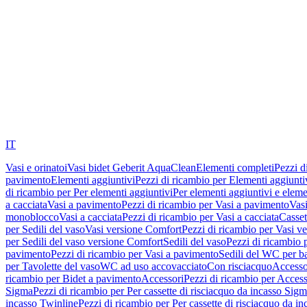
IT
Vasi e orinatoi
Vasi bidet Geberit AquaClean
Elementi completi
Pezzi d
pavimento
Elementi aggiuntivi
Pezzi di ricambio per Elementi aggiunti
di ricambio per Per elementi aggiuntivi
Per elementi aggiuntivi e eleme
a cacciata
Vasi a pavimento
Pezzi di ricambio per Vasi a pavimento
Vasi
monoblocco
Vasi a cacciata
Pezzi di ricambio per Vasi a cacciata
Casset
per Sedili del vaso
Vasi versione Comfort
Pezzi di ricambio per Vasi v
per Sedili del vaso versione Comfort
Sedili del vaso
Pezzi di ricambio p
pavimento
Pezzi di ricambio per Vasi a pavimento
Sedili del WC per b
per Tavolette del vaso
WC ad uso accovacciato
Con risciacquo
Accesso
ricambio per Bidet a pavimento
Accessori
Pezzi di ricambio per Access
Sigma
Pezzi di ricambio per Per cassette di risciacquo da incasso Sig
incasso Twinline
Pezzi di ricambio per Per cassette di risciacquo da i