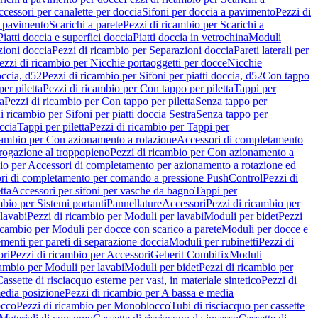
cessori per canalette per doccia
Sifoni per doccia a pavimento
Pezzi di
a pavimento
Scarichi a parete
Pezzi di ricambio per Scarichi a
iatti doccia e superfici doccia
Piatti doccia in vetrochina
Moduli
zioni doccia
Pezzi di ricambio per Separazioni doccia
Pareti laterali per
ezzi di ricambio per Nicchie portaoggetti per docce
Nicchie
occia, d52
Pezzi di ricambio per Sifoni per piatti doccia, d52
Con tappo
er piletta
Pezzi di ricambio per Con tappo per piletta
Tappi per
a
Pezzi di ricambio per Con tappo per piletta
Senza tappo per
i ricambio per Sifoni per piatti doccia Sestra
Senza tappo per
ccia
Tappi per piletta
Pezzi di ricambio per Tappi per
icambio per Con azionamento a rotazione
Accessori di completamento
rogazione al troppopieno
Pezzi di ricambio per Con azionamento a
bio per Accessori di completamento per azionamento a rotazione ed
ri di completamento per comando a pressione PushControl
Pezzi di
tta
Accessori per sifoni per vasche da bagno
Tappi per
mbio per Sistemi portanti
Pannellature
Accessori
Pezzi di ricambio per
lavabi
Pezzi di ricambio per Moduli per lavabi
Moduli per bidet
Pezzi
icambio per Moduli per docce con scarico a parete
Moduli per docce e
menti per pareti di separazione doccia
Moduli per rubinetti
Pezzi di
ori
Pezzi di ricambio per Accessori
Geberit Combifix
Moduli
cambio per Moduli per lavabi
Moduli per bidet
Pezzi di ricambio per
assette di risciacquo esterne per vasi, in materiale sintetico
Pezzi di
edia posizione
Pezzi di ricambio per A bassa e media
cco
Pezzi di ricambio per Monoblocco
Tubi di risciacquo per cassette