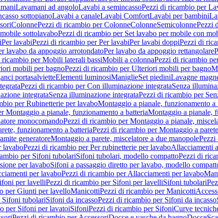
amani
Lavamani ad angolo
Lavabi a semincasso
Pezzi di ricambio per La
ncasso sottopiano
Lavabi a canale
Lavabi Comfort
Lavabi per bambini
La
sori
Colonne
Pezzi di ricambio per Colonne
Colonne
Semicolonne
Pezzi 
 mobile sottolavabo
Pezzi di ricambio per Set lavabo per mobile con mob
i
Per lavabi
Pezzi di ricambio per Per lavabi
Per lavabi doppi
Pezzi di ric
er lavabo da appoggio arrotondato
Per lavabo da appoggio rettangolare
P
 ricambio per Mobili laterali bassi
Mobili a colonna
Pezzi di ricambio pe
riori mobili per bagno
Pezzi di ricambio per Ulteriori mobili per bagno
Me
ganci portasalviette
Elementi luminosi
Maniglie
Set piedini
Lavagne magne
tegrata
Pezzi di ricambio per Con illuminazione integrata
Senza illumina
azione integrata
Senza illuminazione integrata
Pezzi di ricambio per Sen
mbio per Rubinetterie per lavabo
Montaggio a pianale, funzionamento a 
er Montaggio a pianale, funzionamento a batteria
Montaggio a pianale, 
elatore monocomando
Pezzi di ricambio per Montaggio a pianale, misc
rete, funzionamento a batteria
Pezzi di ricambio per Montaggio a parete
ramite generatore
Montaggio a parete, miscelatore a due manopole
Pezzi 
r lavabo
Pezzi di ricambio per Per rubinetterie per lavabo
Allacciamenti a
cambio per Sifoni tubolari
Sifoni tubolari, modello compatto
Pezzi di ric
sione per lavabo
Sifoni a passaggio diretto per lavabo, modello compatt
cciamenti per lavabo
Pezzi di ricambio per Allacciamenti per lavabo
Mani
ifoni per lavelli
Pezzi di ricambio per Sifoni per lavelli
Sifoni tubolari
Pez
o per Giunti per lavello
Manicotti
Pezzi di ricambio per Manicotti
Access
 Sifoni tubolari
Sifoni da incasso
Pezzi di ricambio per Sifoni da incasso
o per Sifoni per lavatoi
Sifoni
Pezzi di ricambio per Sifoni
Curve tecnich
sori
Pezzi di ricambio per Accessori
Docce e vasche da bagno
Docce
Sca