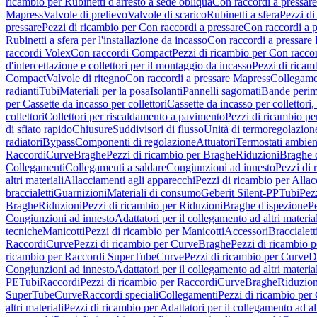
ricambio per Rubinetti d'arresto a sede obliqua
Con raccordi a pressar
Mapress
Valvole di prelievo
Valvole di scarico
Rubinetti a sfera
Pezzi di
pressare
Pezzi di ricambio per Con raccordi a pressare
Con raccordi a 
Rubinetti a sfera per l'installazione da incasso
Con raccordi a pressare
raccordi Volex
Con raccordi Compact
Pezzi di ricambio per Con racc
d'intercettazione e collettori per il montaggio da incasso
Pezzi di ricamb
Compact
Valvole di ritegno
Con raccordi a pressare Mapress
Collegamen
radianti
Tubi
Materiali per la posa
Isolanti
Pannelli sagomati
Bande perim
per Cassette da incasso per collettori
Cassette da incasso per collettori,
collettori
Collettori per riscaldamento a pavimento
Pezzi di ricambio pe
di sfiato rapido
Chiusure
Suddivisori di flusso
Unità di termoregolazion
radiatori
Bypass
Componenti di regolazione
Attuatori
Termostati ambien
Raccordi
Curve
Braghe
Pezzi di ricambio per Braghe
Riduzioni
Braghe 
Collegamenti
Collegamenti a saldare
Congiunzioni ad innesto
Pezzi di 
altri materiali
Allacciamenti agli apparecchi
Pezzi di ricambio per Allac
braccialetti
Guarnizioni
Materiali di consumo
Geberit Silent-PP
Tubi
Pez
Braghe
Riduzioni
Pezzi di ricambio per Riduzioni
Braghe d'ispezione
Pe
Congiunzioni ad innesto
Adattatori per il collegamento ad altri materia
tecniche
Manicotti
Pezzi di ricambio per Manicotti
Accessori
Braccialett
Raccordi
Curve
Pezzi di ricambio per Curve
Braghe
Pezzi di ricambio 
ricambio per Raccordi SuperTube
Curve
Pezzi di ricambio per Curve
D
Congiunzioni ad innesto
Adattatori per il collegamento ad altri materia
PE
Tubi
Raccordi
Pezzi di ricambio per Raccordi
Curve
Braghe
Riduzion
SuperTube
Curve
Raccordi speciali
Collegamenti
Pezzi di ricambio per
altri materiali
Pezzi di ricambio per Adattatori per il collegamento ad alt