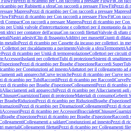
e FlowFit
Pezzi di ricambio per Con raccordi a pressare FlowFit
Con racc
 ricambio per Rubinetti a sfera
Con raccordi a pressare FlowFit
Pezzi di 
pressare Mapress
Pezzi di ricambio per Con raccordi a pressare Mapress
 FlowFit
Pezzi di ricambio per Con raccordi a pressare FlowFit
Con racco
ordi Compact
Con raccordi a pressare Mapress
Pezzi di ricambio per Con 
io per Unità valvole d'intercettazione e collettori per il montaggio da i
ti idrici per contatore dell'acqua
Con raccordi filettati
Valvole di sfiato 
etrali
Nastri adesivi
Clip di fissaggio
Additivi per massetti
Giunti di dilat
 in metallo
Pezzi di ricambio per Cassette da incasso per collettori, in me
r Collettori per riscaldamento a pavimento
Valvole a sfera
Termometri
Ada
e
Pezzi di ricambio per Unità di termoregolazione
Collettori per circuiti d
te
Accessori
Isolanti per collettori
Tubi di protezione
Sistemi di smaltiment
d'ispezione
Pezzi di ricambio per Braghe d'ispezione
Raccordi SuperTub
ricambio per Congiunzioni ad innesto
Adattatori per il collegamento ad al
ciamenti agli apparecchi
Curve tecniche
Pezzi di ricambio per Curve tec
zi di ricambio per Tubi
Raccordi
Pezzi di ricambio per Raccordi
Curve
Pe
zzi di ricambio per Braghe d'ispezione
Collegamenti
Pezzi di ricambio 
li
Allacciamenti agli apparecchi
Pezzi di ricambio per Allacciamenti agli
i
Chiusure
Guarnizioni
Tappi di protezione
Materiali di consumo
Geberit S
per Braghe
Riduzioni
Pezzi di ricambio per Riduzioni
Braghe d'ispezione
iramazioni
Pezzi di ricambio per Diramazioni
Collegamenti
Pezzi di ric
li
Accessori
Pezzi di ricambio per Accessori
Braccialetti
Chiusure
Guarniz
i
Braghe d'ispezione
Pezzi di ricambio per Braghe d'ispezione
Raccordi s
 Collegamenti
Collegamenti a saldare
Congiunzioni ad innesto
Pezzi di r
ri materiali
Collegamenti filettati
Pezzi di ricambio per Collegamenti filet