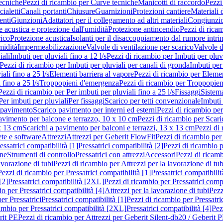
ecniche
Pezzi di ricambio per Curve tecniche
Manicotti di raccordo
Pezzi
ialetti
Canali portanti
Chiusure
Guarnizioni
Protezioni cantiere
Materiali
nti
Giunzioni
Adattatori per il collegamento ad altri materiali
Congiunzio
 acustica e protezione dall'umidità
Protezione antincendio
Pezzi di rica
rico
Protezione acustica
Isolanti per il disaccoppiamento dal rumore intri
midità
Impermeabilizzazione
Valvole di ventilazione per scarico
Valvole d
iali
Imbuti per pluviali fino a 12 l/s
Pezzi di ricambio per Imbuti per pluvi
Pezzi di ricambio per Imbuti per pluviali per canali di gronda
Imbuti per 
ali fino a 25 l/s
Elementi barriera al vapore
Pezzi di ricambio per Elemen
 fino a 25 l/s
Troppopieni d'emergenza
Pezzi di ricambio per Troppopie
Pezzi di ricambio per Per imbuti per pluviali fino a 25 l/s
Fissaggi
Sistem
Per imbuti per pluviali
Per fissaggi
Scarico per tetti convenzionale
Imbuti 
 pavimento
Scarico pavimento per interni ed esterni
Pezzi di ricambio per
pavimento per balcone e terrazzo, 10 x 10 cm
Pezzi di ricambio per Scari
x 13 cm
Scarichi a pavimento per balconi e terrazzi, 13 x 13 cm
Pezzi di 
ete e software
Attrezzi
Attrezzi per Geberit FlowFit
Pezzi di ricambio per
ssatrici compatibilità [1]
Pressatrici compatibilità [2]
Pezzi di ricambio p
one
Strumenti di controllo
Pressatrici con attrezzi
Accessori
Pezzi di ricam
avorazione di tubi
Pezzi di ricambio per Attrezzi per la lavorazione di tub
Pezzi di ricambio per Pressatrici compatibilità [1]
Pressatrici compatibilit
[2]
Pressatrici compatibilità [2XL]
Pezzi di ricambio per Pressatrici comp
o per Pressatrici compatibilità [4]
Attrezzi per la lavorazione di tubi
Pezz
er Pressatrici
Pressatrici compatibilità [1]
Pezzi di ricambio per Pressatric
ambio per Pressatrici compatibilità [2XL]
Pressatrici compatibilità [4]
Pez
rit PE
Pezzi di ricambio per Attrezzi per Geberit Silent-db20 / Geberit 