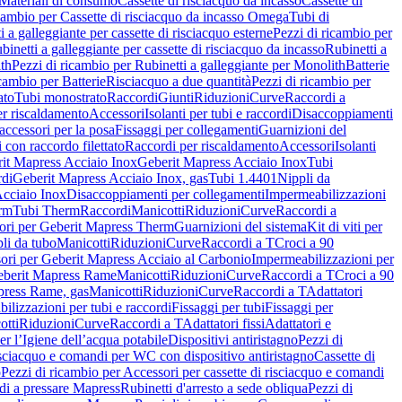
Materiali di consumo
Cassette di risciacquo da incasso
Cassette di
icambio per Cassette di risciacquo da incasso Omega
Tubi di
i a galleggiante per cassette di risciacquo esterne
Pezzi di ricambio per
binetti a galleggiante per cassette di risciacquo da incasso
Rubinetti a
ith
Pezzi di ricambio per Rubinetti a galleggiante per Monolith
Batterie
icambio per Batterie
Risciacquo a due quantità
Pezzi di ricambio per
ato
Tubi monostrato
Raccordi
Giunti
Riduzioni
Curve
Raccordi a
r riscaldamento
Accessori
Isolanti per tubi e raccordi
Disaccoppiamenti
accessori per la posa
Fissaggi per collegamenti
Guarnizioni del
i con raccordo filettato
Raccordi per riscaldamento
Accessori
Isolanti
it Mapress Acciaio Inox
Geberit Mapress Acciaio Inox
Tubi
di
Geberit Mapress Acciaio Inox, gas
Tubi 1.4401
Nippli da
Acciaio Inox
Disaccoppiamenti per collegamenti
Impermeabilizzazioni
rm
Tubi Therm
Raccordi
Manicotti
Riduzioni
Curve
Raccordi a
ori per Geberit Mapress Therm
Guarnizioni del sistema
Kit di viti per
li da tubo
Manicotti
Riduzioni
Curve
Raccordi a T
Croci a 90
ori per Geberit Mapress Acciaio al Carbonio
Impermeabilizzazioni per
berit Mapress Rame
Manicotti
Riduzioni
Curve
Raccordi a T
Croci a 90
press Rame, gas
Manicotti
Riduzioni
Curve
Raccordi a T
Adattatori
ilizzazioni per tubi e raccordi
Fissaggi per tubi
Fissaggi per
otti
Riduzioni
Curve
Raccordi a T
Adattatori fissi
Adattatori e
er l’Igiene dell’acqua potabile
Dispositivi antiristagno
Pezzi di
isciacquo e comandi per WC con dispositivo antiristagno
Cassette di
o
Pezzi di ricambio per Accessori per cassette di risciacquo e comandi
di a pressare Mapress
Rubinetti d'arresto a sede obliqua
Pezzi di