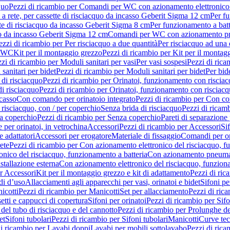
quo
Pezzi di ricambio per Comandi per WC con azionamento elettronico 
a rete, per cassette di risciacquo da incasso Geberit Sigma 12 cm
Per fu
tte di risciacquo da incasso Geberit Sigma 8 cm
Per funzionamento a batt
quo da incasso Geberit Sigma 12 cm
Comandi per WC con azionamento pne
ezzi di ricambio per Per risciacquo a due quantità
Per risciacquo ad una 
r WC
Kit per il montaggio grezzo
Pezzi di ricambio per Kit per il montag
zi di ricambio per Moduli sanitari per vasi
Per vasi sospesi
Pezzi di rica
sanitari per bidet
Pezzi di ricambio per Moduli sanitari per bidet
Per bid
di risciacquo
Pezzi di ricambio per Orinatoi, funzionamento con risciac
i risciacquo
Pezzi di ricambio per Orinatoi, funzionamento con risciacq
ncasso
Con comando per orinatoio integrato
Pezzi di ricambio per Con co
risciacquo, con / per coperchio
Senza brida di risciacquo
Pezzi di ricam
a coperchio
Pezzi di ricambio per Senza coperchio
Pareti di separazione 
e per orinatoi, in vetrochina
Accessori
Pezzi di ricambio per Accessori
Si
e adattatori
Accessori per erogatore
Materiale di fissaggio
Comandi per or
ete
Pezzi di ricambio per Con azionamento elettronico del risciacquo, f
onico del risciacquo, funzionamento a batteria
Con azionamento pneumat
stallazione esterna
Con azionamento elettronico del risciacquo, funziona
r Accessori
Kit per il montaggio grezzo e kit di adattamento
Pezzi di ric
i d’uso
Allacciamenti agli apparecchi per vasi, orinatoi e bidet
Sifoni pe
icotti
Pezzi di ricambio per Manicotti
Set per allacciamento
Pezzi di ric
etti e cappucci di copertura
Sifoni per orinatoi
Pezzi di ricambio per Sifo
del tubo di risciacquo e del cannotto
Pezzi di ricambio per Prolunghe de
et
Sifoni tubolari
Pezzi di ricambio per Sifoni tubolari
Manicotti
Curve te
di ricambio per Lavabi doppi
Lavabi per mobili sottolavabo
Pezzi di rica