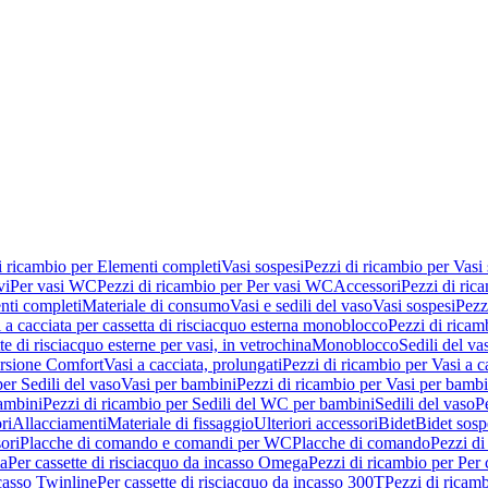
i ricambio per Elementi completi
Vasi sospesi
Pezzi di ricambio per Vasi
vi
Per vasi WC
Pezzi di ricambio per Per vasi WC
Accessori
Pezzi di ric
nti completi
Materiale di consumo
Vasi e sedili del vaso
Vasi sospesi
Pezz
 a cacciata per cassetta di risciacquo esterna monoblocco
Pezzi di ricamb
te di risciacquo esterne per vasi, in vetrochina
Monoblocco
Sedili del va
ersione Comfort
Vasi a cacciata, prolungati
Pezzi di ricambio per Vasi a c
er Sedili del vaso
Vasi per bambini
Pezzi di ricambio per Vasi per bambi
ambini
Pezzi di ricambio per Sedili del WC per bambini
Sedili del vaso
P
ri
Allacciamenti
Materiale di fissaggio
Ulteriori accessori
Bidet
Bidet sosp
ori
Placche di comando e comandi per WC
Placche di comando
Pezzi di
ma
Per cassette di risciacquo da incasso Omega
Pezzi di ricambio per Per
ncasso Twinline
Per cassette di risciacquo da incasso 300T
Pezzi di ricamb