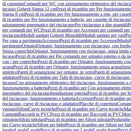
di consumo
Comandi per WC con azionamento elettronico del risciac
incasso Geberit Sigma 12 cm
Pezzi di ricambio per Per funzionamento 
Sigma 8 cm
Pezzi di ricambio per Per funzionamento a rete, per casse
di ricambio per Per funzionamento a batteria, per cassette di risciac
azionamento pneumatico del risciacquo
Per risciacquo a due quantità
P
per comandi per WC
Pezzi di ricambio per Accessori per comandi pe
risciacquo
Moduli sanitari Geberit Monolith
Moduli sanitari per vasi
Pez
Per vaso a pavimento
Accessori
Pezzi di ricambio per Accessori
Moduli 
pavimento
Orinatoi
Orinatoi, funzionamento con risciacquo, con bordo 
Senza coperchio
Orinatoi, funzionamento con risciacquo, senza brida d
incasso
Pezzi di ricambio per Per comando per orinatoi esterno o da i
con / per coperchio
Pezzi di ricambio per Orinatoi, funzionamento con 
acqua
Pezzi di ricambio per Orinatoi, funzionamento senza acqua
Senz
sintetico
Pareti di separazione per orinatoi, in vetro
Pareti di separazion
adattatori
Pezzi di ricambio per Tubi di risciacquo, curve di risciacquo 
incasso
Con azionamento elettronico del risciacquo, funzionamento a r
funzionamento a batteria
Pezzi di ricambio per Con azionamento elettr
pneumatico del risciacquo
Installazione esterna
Pezzi di ricambio per In
del risciacquo, funzionamento a batteria
Accessori
Pezzi di ricambio pe
risciacquo, curve di risciacquo e adattatori
Placche di copertura
Comand
vuotatoi
Sifoni
Curve tecniche
Pezzi di ricambio per Curve tecniche
Man
Cannotti
Raccordi in PVC
Pezzi di ricambio per Raccordi in PVC
Mors
orinatoio
Sifoni tubolari
Pezzi di ricambio per Sifoni tubolari
Prolunghe 
per Curve tecniche
Sifoni per bidet
Pezzi di ricambio per Sifoni per bid
lavabo
Lavabi
Lavabi
Pezzi di ricambio per Lavabi
Lavabi doppi
Pezzi 