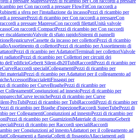
ordi a pressare Mapress
Pezzi di ricambio per Con raccordi a pressare
ricambio per Con raccordi a pressare FlowFit
Con raccordi a
Rubinetti a sfera per l'installazione da incasso
Pezzi di ricambio per
rdi a pressare
Pezzi di ricambio per Con raccordi a pressare
Con
raccordi a pressare Mapress
Con raccordi filettati
Unità valvole
ncasso
Con raccordi Compact
Pezzi di ricambio per Con raccordi
per riscaldamento
Valvole di sfiato rapido
Sistemi di pannelli
azione
Reggicurve
Cassette da incasso per collettori
Pezzi di ricambio
tallo
Assortimento di collettori
Pezzi di ricambio per Assortimento di
ttatori
Pezzi di ricambio per Adattatori
Terminali per collettori
Valvole
ei radiatori
Pezzi di ricambio per Collettori per circuiti dei
o dell’edificio
Geberit Silent-db20
Tubi
Raccordi
Pezzi di ricambio per
e
Curve
Raccordi speciali
Collegamenti
Pezzi di ricambio per
tri materiali
Pezzi di ricambio per Adattatori per il collegamento ad
niche
Accessori
Braccialetti
Fissaggi per
zzi di ricambio per Curve
Braghe
Pezzi di ricambio per
per Collegamenti
Congiunzioni ad innesto
Pezzi di ricambio per
 apparecchi
Curve tecniche
Pezzi di ricambio per Curve
ilent-Pro
Tubi
Pezzi di ricambio per Tubi
Raccordi
Pezzi di ricambio per
Pezzi di ricambio per Braghe d'ispezione
Raccordi SuperTube
Pezzi di
ambio per Collegamenti
Congiunzioni ad innesto
Pezzi di ricambio per
ioni
Pezzi di ricambio per Guarnizioni
Materiale di consumo
Geberit
peciali
Pezzi di ricambio per Raccordi speciali
Raccordi
icambio per Congiunzioni ad innesto
Adattatori per il collegamento ad
tati
Collegamenti a flangia
Colletti di fissaggio
Allacciamenti agli