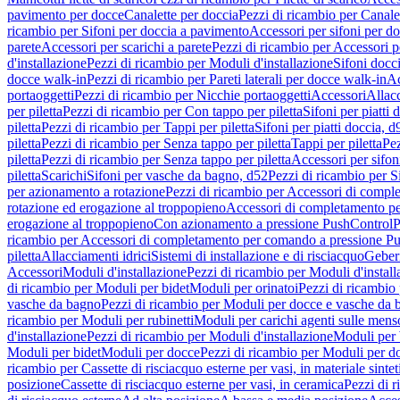
pavimento per docce
Canalette per doccia
Pezzi di ricambio per Canale
ricambio per Sifoni per doccia a pavimento
Accessori per sifoni per d
parete
Accessori per scarichi a parete
Pezzi di ricambio per Accessori pe
d'installazione
Pezzi di ricambio per Moduli d'installazione
Sifoni docci
docce walk-in
Pezzi di ricambio per Pareti laterali per docce walk-in
Ac
portaoggetti
Pezzi di ricambio per Nicchie portaoggetti
Accessori
Allac
per piletta
Pezzi di ricambio per Con tappo per piletta
Sifoni per piatti 
piletta
Pezzi di ricambio per Tappi per piletta
Sifoni per piatti doccia, d
piletta
Pezzi di ricambio per Senza tappo per piletta
Tappi per piletta
Pez
piletta
Pezzi di ricambio per Senza tappo per piletta
Accessori per sifoni
piletta
Scarichi
Sifoni per vasche da bagno, d52
Pezzi di ricambio per S
per azionamento a rotazione
Pezzi di ricambio per Accessori di compl
rotazione ed erogazione al troppopieno
Accessori di completamento pe
erogazione al troppopieno
Con azionamento a pressione PushControl
P
ricambio per Accessori di completamento per comando a pressione P
piletta
Allacciamenti idrici
Sistemi di installazione e di risciacquo
Geber
Accessori
Moduli d'installazione
Pezzi di ricambio per Moduli d'install
di ricambio per Moduli per bidet
Moduli per orinatoi
Pezzi di ricambio 
vasche da bagno
Pezzi di ricambio per Moduli per docce e vasche da
ricambio per Moduli per rubinetti
Moduli per carichi agenti sulle mens
d'installazione
Pezzi di ricambio per Moduli d'installazione
Moduli pe
Moduli per bidet
Moduli per docce
Pezzi di ricambio per Moduli per d
ricambio per Cassette di risciacquo esterne per vasi, in materiale sintet
posizione
Cassette di risciacquo esterne per vasi, in ceramica
Pezzi di r