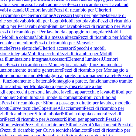
vabi a semincasso
Lavabi ad incasso
Pezzi di ricambio per Lavabi ad
vabi a canale
Ulteriori lavabi
Pezzi di ricambio per Ulteriori
di ricambio per Semicolonne
Accessori
Tappi per piletta
Materiale di
ile sottolavabo
Mobili per bagno
Mobili sottolavabo
Pezzi di ricambio
ambio per Per lavabi doppi
Piani per lavabo
Pezzi di ricambio per Piani
ezzi di ricambio per Per lavabo da appoggio rettangolare
Mobili
r Mobili a colonna
Mobili a mezza altezza
Pezzi di ricambio per Mobili
nsole contenitore
Pezzi di ricambio per Mensole
tiche
Prese elettriche
Ulteriori accessori
Specchi e mobili
zione integrata
Mobili specchio
Pezzi di ricambio per Mobili
za illuminazione integrata
Accessori
Elementi luminosi
Ulteriori
rete
Pezzi di ricambio per Montaggio a pianale, funzionamento a
funzionamento tramite generatore
Pezzi di ricambio per Montaggio a
elatore monocomando
Montaggio a parete, funzionamento a rete
Pezzi di
, funzionamento a batteria
Montaggio a parete, funzionamento tramite
di ricambio per Montaggio a parete, miscelatore a due
gli apparecchi per zona lavabo, lavelli, apparecchi e lavatoi
Sifoni per
ambio per Sifoni tubolari, modello compatto
Sifoni con tubo ad
o
Pezzi di ricambio per Sifoni a passaggio diretto per lavabo, modello
cotti
Curve tecniche
Coperture
Allacciamenti
Pezzi di ricambio per
zi di ricambio per Sifoni tubolari
Sifoni a doppia camera
Pezzi di
ori
Pezzi di ricambio per Accessori
Sifoni per apparecchi
Pezzi di
Sifoni esterni
Pezzi di ricambio per Sifoni esterni
Allacciamenti
Pezzi di
e
Pezzi di ricambio per Curve tecniche
Manicotti
Pezzi di ricambio per
richi a pavimento per docce
Pezzi di ricambio per Scarichi a