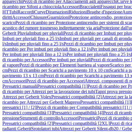
apparecchi
Pezzi di ricambio per Allacciamenti agli apparecchi
Curve t
ricambio per Sifoni a chiocciola
Accessori
Braccialetti
Fissaggi per bracc
HT
Tubi
Raccordi
Curve
Diramazioni
Riduzioni
Braghe d'ispezione
Aume
diritti
Accessori
Chiusure
Guarnizioni
Protezione antincendio, protezione
scarico
Pezzi di ricambio per Protezione antincendio per sistemi di sca
acustico del rumore trasmesso indirettamente via aria
Protezione dall'u
Geberit Pluvia
Imbuti per pluviali
Pezzi di ricambio per Imbuti per pluv
Imbuti per pluviali fino a 25 l/s
Imbuti per pluviali per canali di gronda
l/s
Imbuti per pluviali fino a 25 l/s
Pezzi di ricambio per Imbuti per pluvi
ricambio per Per imbuti per pluviali fino a 12 l/s
Per imbuti per pluviali
Per imbuti per pluviali fino a 12 l/s
Per imbuti per pluviali fino a 25 l/s
di ricambio per Accessori
Per imbuti per pluviali
Pezzi di ricambio per 
al vapore
Pezzi di ricambio per Elementi barriera al vapore
Scarico per
cm
Pezzi di ricambio per Scarichi a pavimento 10 x 10 cm
Scarichi a 
pavimento 13 x 13 cm
Pezzi di ricambio per Scarichi a pavimento 13 
cm
Accessori
Pezzi di ricambio per Accessori
Attrezzi, componenti di r
Pressatrici manuali
Pressatrici compatibilità [1]
Pezzi di ricambio per Pre
di ricambio per Attrezzi per la lavorazione dei tubi
Tappi prova pressi
Attrezzi per Geberit Volex
Pressatrici compatibilità [2]
Attrezzi per la l
ricambio per Attrezzi per Geberit Mapress
Pressatrici compatibilità [1]
pressatrici [1] / [2]
Pezzi di ricambio per Compatibilità pressatrici [1] / 
Pressatrici compatibilità [3]
Pressatrici compatibilità [4]
Pezzi di ricambi
pressione
Strumenti di controllo
Accessori
Pressatrici
Pezzi di ricambio p
Pressatrici compatibilità [2]
Pressatrici compatibilità [2XL]
Pezzi di ric
radianti Geberit
Srotolatori tubi
Attrezzi per Geberit Silent-db20 / Gebe