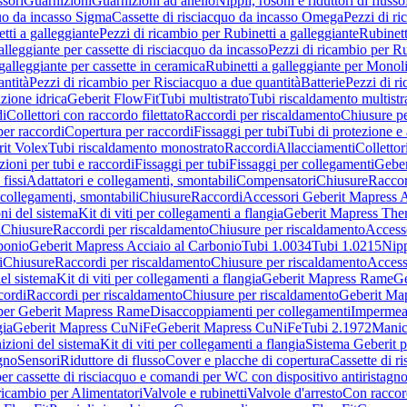
sori
Guarnizioni
Guarnizioni ad anello
Nippli, rosoni e riduttori di flusso
quo da incasso Sigma
Cassette di risciacquo da incasso Omega
Pezzi di r
tti a galleggiante
Pezzi di ricambio per Rubinetti a galleggiante
Rubinett
alleggiante per cassette di risciacquo da incasso
Pezzi di ricambio per Ru
galleggiante per cassette in ceramica
Rubinetti a galleggiante per Monol
ntità
Pezzi di ricambio per Risciacquo a due quantità
Batterie
Pezzi di r
ione idrica
Geberit FlowFit
Tubi multistrato
Tubi riscaldamento multistr
i
Collettori con raccordo filettato
Raccordi per riscaldamento
Chiusure pe
per raccordi
Copertura per raccordi
Fissaggi per tubi
Tubi di protezione e 
it Volex
Tubi riscaldamento monostrato
Raccordi
Allacciamenti
Collettor
ioni per tubi e raccordi
Fissaggi per tubi
Fissaggi per collegamenti
Geber
 fissi
Adattatori e collegamenti, smontabili
Compensatori
Chiusure
Raccor
 collegamenti, smontabili
Chiusure
Raccordi
Accessori Geberit Mapress 
ni del sistema
Kit di viti per collegamenti a flangia
Geberit Mapress The
i
Chiusure
Raccordi per riscaldamento
Chiusure per riscaldamento
Access
bonio
Geberit Mapress Acciaio al Carbonio
Tubi 1.0034
Tubi 1.0215
Nipp
i
Chiusure
Raccordi per riscaldamento
Chiusure per riscaldamento
Access
el sistema
Kit di viti per collegamenti a flangia
Geberit Mapress Rame
Ge
cordi
Raccordi per riscaldamento
Chiusure per riscaldamento
Geberit Ma
per Geberit Mapress Rame
Disaccoppiamenti per collegamenti
Impermeab
gia
Geberit Mapress CuNiFe
Geberit Mapress CuNiFe
Tubi 2.1972
Manic
izioni del sistema
Kit di viti per collegamenti a flangia
Sistema Geberit p
agno
Sensori
Riduttore di flusso
Cover e placche di copertura
Cassette di r
er cassette di risciacquo e comandi per WC con dispositivo antiristagn
ricambio per Alimentatori
Valvole e rubinetti
Valvole d'arresto
Con raccor