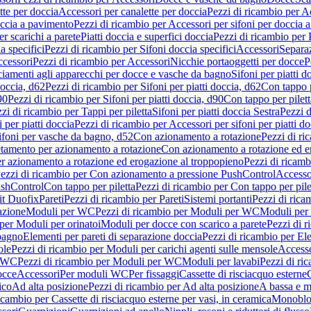
tte per doccia
Accessori per canalette per doccia
Pezzi di ricambio per Ac
occia a pavimento
Pezzi di ricambio per Accessori per sifoni per doccia 
r scarichi a parete
Piatti doccia e superfici doccia
Pezzi di ricambio per P
a specifici
Pezzi di ricambio per Sifoni doccia specifici
Accessori
Separa
cessori
Pezzi di ricambio per Accessori
Nicchie portaoggetti per docce
P
ciamenti agli apparecchi per docce e vasche da bagno
Sifoni per piatti d
doccia, d62
Pezzi di ricambio per Sifoni per piatti doccia, d62
Con tappo p
90
Pezzi di ricambio per Sifoni per piatti doccia, d90
Con tappo per pilett
zi di ricambio per Tappi per piletta
Sifoni per piatti doccia Sestra
Pezzi d
 per piatti doccia
Pezzi di ricambio per Accessori per sifoni per piatti do
ifoni per vasche da bagno, d52
Con azionamento a rotazione
Pezzi di r
etamento per azionamento a rotazione
Con azionamento a rotazione ed e
r azionamento a rotazione ed erogazione al troppopieno
Pezzi di ricam
ezzi di ricambio per Con azionamento a pressione PushControl
Accesso
ushControl
Con tappo per piletta
Pezzi di ricambio per Con tappo per pile
it Duofix
Pareti
Pezzi di ricambio per Pareti
Sistemi portanti
Pezzi di rica
azione
Moduli per WC
Pezzi di ricambio per Moduli per WC
Moduli per 
per Moduli per orinatoi
Moduli per docce con scarico a parete
Pezzi di r
 bagno
Elementi per pareti di separazione doccia
Pezzi di ricambio per Ele
ole
Pezzi di ricambio per Moduli per carichi agenti sulle mensole
Access
r WC
Pezzi di ricambio per Moduli per WC
Moduli per lavabi
Pezzi di ri
occe
Accessori
Per moduli WC
Per fissaggi
Cassette di risciacquo esterne
C
ico
Ad alta posizione
Pezzi di ricambio per Ad alta posizione
A bassa e m
icambio per Cassette di risciacquo esterne per vasi, in ceramica
Monoblo