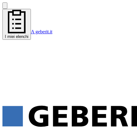
A geberit.it
I miei elenchi