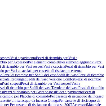
 sospesi
Vasi a pavimento
Pezzi di ricambio per Vasi a
ambio per Accessori
Per elementi completi
Per elementi aggiuntivi
Pezzi
i di ricambio per Vasi sospesi
Vasi a cacciata
Pezzi di ricambio per Vasi
io per Vasi a cacciata per cassetta di risciacquo esterna
so
Pezzi di ricambio per Sedili del vaso
Sedili del vaso
Pezzi di ricambio
acciata, prolungati
Sedili del vaso versione Comfort
Pezzi di ricambio
ni
Vasi sospesi
Pezzi di ricambio per Vasi sospesi
Vasi a
ezzi di ricambio per Sedili del vaso
Tavolette del vaso
Pezzi di ricambio
esi
Pezzi di ricambio per Bidet sospesi
Bidet a pavimento
Pezzi di
 ricambio per Placche di comando
Per cassette di risciacquo da incasso
 cassette di risciacquo da incasso Omega
Per cassette di risciacquo da
io per Per cassette di risciacquo da incasso 300T
Accessori
Materiale