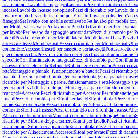
ricambio per Lavabi da appoggio
Lavamani
Pezzi di ricambio per Lav
incasso
Lavabi da incasso sottopiano
Pezzi di ricambio per Lavabi da i
lavabi
Vuotatoi
Pezzi di ricambio per Vuotatoi
Lavatoi polivalenti
Acces
fissaggio
Set lavabo con mobile sottolavabo
Set lavabo per mobile con
per Mobili sottolavabo
Per lavamani
Pezzi di ricambio per Per lavaman
per lavabo
Per lavabo da appoggio arrotondato
Pezzi di ricambio per P
laterali
Pezzi di ricambio per Mobili laterali
Mobili laterali bassi
Pezzi di
a mezza altezza
Mobili pensili
Pezzi di ricambio per Mobili pensili
Ulte
contenitore
Accessori
Inserti per cassetti e portaoggetti
Portasalviette e 
specchio
Specchio
Pezzi di ricambio per Specchio
Con illuminazione in
specchio
Con illuminazione integrata
Pezzi di ricambio per Con illumin
accessori
Prese elettriche
Rubinetti
Rubinetterie per lavabo
Pezzi di rica
rete
Montaggio a pianale, funzionamento a batteria
Pezzi di ricambio p
pianale, funzionamento tramite generatore
Montaggio a pianale, misc
ricambio per Montaggio a parete, funzionamento a rete
Montaggio a pa
generatore
Pezzi di ricambio per Montaggio a parete, funzionamento t
manopole
Accessori
Pezzi di ricambio per Accessori
Per rubinetterie pe
lavabi
Pezzi di ricambio per Sifoni per lavabi
Sifoni tubolari
Pezzi di ri
immersione per lavabo
Pezzi di ricambio per Sifoni con tubo ad immer
compatto
Sifoni da incasso
Pezzi di ricambio per Sifoni da incasso
Alla
Allacciamenti
Guarnizioni
Manicotti per brasatura
Prolunghe
Comandi
S
ricambio per Sifoni a doppia camera
Giunti per lavello
Pezzi di ricambi
ricambio per Sifoni per apparecchi
Sifoni tubolari
Pezzi di ricambio per
ricambio per Allacciamenti
Accessori
Sifoni per lavatoi
Pezzi di ricambi
Manicotti
Pilette di scarico
Pezzi di ricambio per Pilette di scarico
Acces