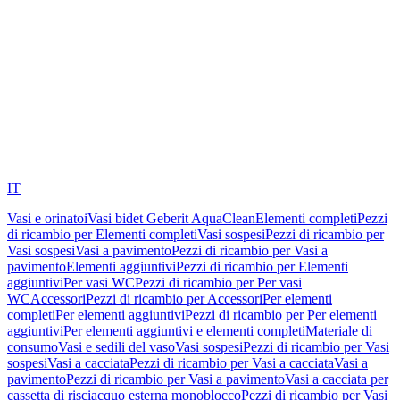
IT
Vasi e orinatoi
Vasi bidet Geberit AquaClean
Elementi completi
Pezzi
di ricambio per Elementi completi
Vasi sospesi
Pezzi di ricambio per
Vasi sospesi
Vasi a pavimento
Pezzi di ricambio per Vasi a
pavimento
Elementi aggiuntivi
Pezzi di ricambio per Elementi
aggiuntivi
Per vasi WC
Pezzi di ricambio per Per vasi
WC
Accessori
Pezzi di ricambio per Accessori
Per elementi
completi
Per elementi aggiuntivi
Pezzi di ricambio per Per elementi
aggiuntivi
Per elementi aggiuntivi e elementi completi
Materiale di
consumo
Vasi e sedili del vaso
Vasi sospesi
Pezzi di ricambio per Vasi
sospesi
Vasi a cacciata
Pezzi di ricambio per Vasi a cacciata
Vasi a
pavimento
Pezzi di ricambio per Vasi a pavimento
Vasi a cacciata per
cassetta di risciacquo esterna monoblocco
Pezzi di ricambio per Vasi