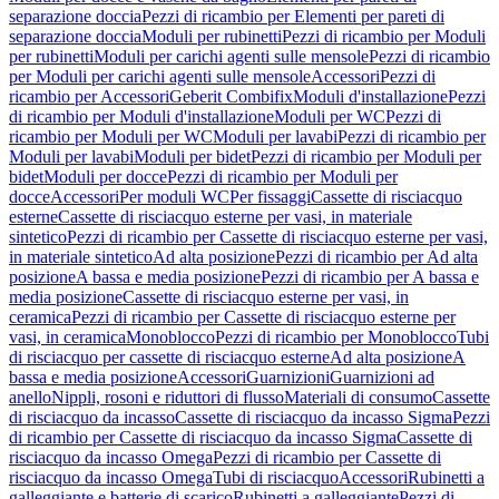
separazione doccia
Pezzi di ricambio per Elementi per pareti di
separazione doccia
Moduli per rubinetti
Pezzi di ricambio per Moduli
per rubinetti
Moduli per carichi agenti sulle mensole
Pezzi di ricambio
per Moduli per carichi agenti sulle mensole
Accessori
Pezzi di
ricambio per Accessori
Geberit Combifix
Moduli d'installazione
Pezzi
di ricambio per Moduli d'installazione
Moduli per WC
Pezzi di
ricambio per Moduli per WC
Moduli per lavabi
Pezzi di ricambio per
Moduli per lavabi
Moduli per bidet
Pezzi di ricambio per Moduli per
bidet
Moduli per docce
Pezzi di ricambio per Moduli per
docce
Accessori
Per moduli WC
Per fissaggi
Cassette di risciacquo
esterne
Cassette di risciacquo esterne per vasi, in materiale
sintetico
Pezzi di ricambio per Cassette di risciacquo esterne per vasi,
in materiale sintetico
Ad alta posizione
Pezzi di ricambio per Ad alta
posizione
A bassa e media posizione
Pezzi di ricambio per A bassa e
media posizione
Cassette di risciacquo esterne per vasi, in
ceramica
Pezzi di ricambio per Cassette di risciacquo esterne per
vasi, in ceramica
Monoblocco
Pezzi di ricambio per Monoblocco
Tubi
di risciacquo per cassette di risciacquo esterne
Ad alta posizione
A
bassa e media posizione
Accessori
Guarnizioni
Guarnizioni ad
anello
Nippli, rosoni e riduttori di flusso
Materiali di consumo
Cassette
di risciacquo da incasso
Cassette di risciacquo da incasso Sigma
Pezzi
di ricambio per Cassette di risciacquo da incasso Sigma
Cassette di
risciacquo da incasso Omega
Pezzi di ricambio per Cassette di
risciacquo da incasso Omega
Tubi di risciacquo
Accessori
Rubinetti a
galleggiante e batterie di scarico
Rubinetti a galleggiante
Pezzi di