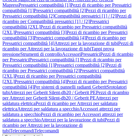
Mapress
Pressatrici compatibilità [1]
Pezzi di ricambio per Pressatrici
compatibilità [1]
Pressatrici compatibilità [2]
Pezzi di ricambio per
Pressatrici compatibilità [2]
Compatibilità pressatrici [1] / [2]
Pezzi di
ricambio per Compatibilità pressatrici [1] / [2]
Pressatrici
compatibilità [2XL]
Pezzi di ricambio per Pressatrici compatibilità
[2XL]
Pressatrici compatibilità [3]
Pezzi di ricambio per Pressatrici
compatibilità [3]
Pressatrici compatibilità [4]
Pezzi di ricambio per
Pressatrici compatibilità [4]
Attrezzi per la lavorazione di tubi
Pezzi di
ricambio per Attrezzi per la lavorazione di tubi
Tappi prova
pressione
Strumenti di controllo
Accessori
Pressatrici
Pezzi di ricambio
per Pressatrici
Pressatrici compatibilità [1]
Pezzi di ricambio per
Pressatrici compatibilità [1]
Pressatrici compatibilità [2]
Pezzi di
ricambio per Pressatrici compatibilità [2]
Pressatrici compatibilità
[2XL]
Pezzi di ricambio per Pressatrici compatibilità
[2XL]
Pressatrici compatibilità [4]
Pezzi di ricambio per Pressatrici
compatibilità [4]
Per sistemi di pannelli radianti Geberit
Srotolatori
tubi
Attrezzi per Geberit Silent-db20 / Geberit PE
Pezzi di ricambio
per Attrezzi per Geberit Silent-db20 / Geberit PE
Attrezzi per
saldatura elettrica
Pezzi di ricambio per Attrezzi per saldatura
elettrica
Attrezzi per saldatura a specchio
Accessori attrezzi per
saldatura a specchio
Pezzi di ricambio per Accessori attrezzi per
saldatura a specchio
Attrezzi per la lavorazione di tubi
Pezzi di
ricambio per Attrezzi per la lavorazione di
tubi
Telecomandi
Telecomandi