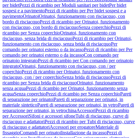
per bidet
Pezzi di ricambio per Moduli sanitari per bidet
Per bidet
sospesi e a pavimento
Pezzi di ricambio per Per bidet sospesi e a
pavimento
Orinatoi
Orinatoi, funzionamento con risciacquo, con
bordo di risciacquo
Pezzi di ricambio per Orinatoi, funzionamento
con risciacquo, con bordo di risciacquo
Senza coperchio
Pezzi di
ricambio per Senza coperchio
Orinatoi, funzionamento con
risciacquo, senza brida di risciacquo
Pezzi di ricambio per Orinatoi,
funzionamento con risciacquo, senza brida di risciacquo
Per
comando per orinatoi esterno o da incasso
Pezzi di ricambio per Per
comando per orinatoi esterno o da incasso
Con comando per
orinatoio integrato
Pezzi di ricambio per Con comando per orinatoio
integrato
Orinatoi, funzionamento con risciacquo, con / per
coperchio
Pezzi di ricambio per Orinatoi, funzionamento con
risciacquo, con / per coperchio
Senza brida di risciacquo
Pezzi di
ricambio per Senza brida di risciacquo
Orinatoi, funzionamento
senza acqua
Pezzi di ricambio per Orinatoi, funzionamento senza
acqua
Senza coperchio
Pezzi di ricambio per Senza coperchio
Pareti
di separazione per orinatoi
Pareti di separazione per orinatoi, in
materiale sintetico
Pareti di separazione per orinatoi, in vetro
Pareti di
separazione per orinatoi, in vetrochina
Accessori
Pezzi di ricambio
per Accessori
Sifoni e accessori sifone
Tubi di risciacquo, curve di
risciacquo e adattatori
Pezzi di ricambio per Tubi di risciacquo, curve
di risciacquo e adattatori
Accessori per erogatore
Materiale di
fissaggio
Comandi per orinatoi
Installazione da incasso
Pezzi di