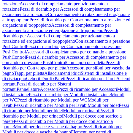
rotazione
Accessori di completamento per azionamento a
rotazione
Pezzi di ricambio per Accessori di completamento per
azionamento a rotazione
Con azionamento a rotazione ed erogazione
al troppopieno
Pezzi di ricambio per Con azionamento a rotazione ed
erogazione al troppopieno
Accessori di completamento per
azionamento a rotazione ed erogazione al troppopieno
Pezzi di
ricambio per Accessori di completamento per azionamento a
rotazione ed erogazione al troppopieno
Con azionamento a pressione
PushControl
Pezzi di ricambio per Con azionamento a pressione
PushControl
Accessori di completamento per comando a pressione
PushControl
Pezzi di ricambio per Accessori di completamento per
comando a pressione PushControl
Con tappo per piletta
Pezzi di
ricambio per Con tappo per piletta
Accessori per sifoni per vasche da
bagno
Tappi per piletta
Allacciamenti idrici
Sistemi di installazione e
di risciacquo
Geberit Duofix
Pareti
Pezzi di ricambio per Pareti
Sistemi
portanti
Pezzi di ricambio per Sistemi
portanti
Pannellature
Accessori
Pezzi di ricambio per Accessori
Moduli
d'installazione
Pezzi di ricambio per Moduli d'installazione
Moduli
per WC
Pezzi di ricambio per Moduli per WC
Moduli per
lavabi
Pezzi di ricambio per Moduli per lavabi
Moduli per bidet
Pezzi
di ricambio per Moduli per bidet
Moduli per orinatoi
Pezzi di
ricambio per Moduli per orinatoi
Moduli per docce con scarico a
parete
Pezzi di ricambio per Moduli per docce con scarico a
parete
Moduli per docce e vasche da bagno
Pezzi di ricambio per
Moduli per docce e vasche da bagno
Elementi per pareti di