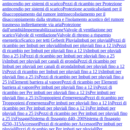
antincendio per sistemi di scarico
Pezzi di ricambio per Protezione
antincendio per sistemi di scarico
Protezione acustica
Isolanti per il
disaccoppiamento dal rumore intrinseco
Isolamento per il
disaccoppiamento dalla struttura e l'isolamento acustico del rumore
trasmesso indirettamente via aria
Protezione
dall'umidità
Impermeabilizzazione
Valvole di ventilazione per
scarico
Valvole di ventilazione
Valvole di ritegno a risparmio
energetico
Scarico per tetti Geberit Pluvia
Imbuti per pluviali
Pezzi di
ricambio per Imbuti per pluviali
Imbuti per pluviali fino a 12 l/s
Pezzi
di ricambio per Imbuti per pluviali fino a 12 l/s
Imbuti per pluviali
fino a 25 l/s
Pezzi di ricambio per Imbuti per pluviali fino a 25
l/s
Imbuti per pluviali per canali di gronda
Pezzi di ricambio per
Imbuti per pluviali per canali di gronda
Imbuti per pluviali fino a 12
l/s
Pezzi di ricambio per Imbuti per pluviali fino a 12 l/s
Imbuti per
pluviali fino a 25 l/s
Pezzi di ricambio per Imbuti per pluviali fino a
25 l/s
Elementi barriera al vapore
Pezzi di ricambio per Elementi
barriera al vapore
Per imbuti per pluviali fino a 12 l/s
Pezzi di
ricambio per Per imbuti per pluviali fino a 12 l/s
Per imbuti per
pluviali fino a 25 l/s
Troppopieni d'emergenza
Pezzi di ricambio per
Troppopieni d'emergenza
Per imbuti per pluviali fino a 12 l/s
Pezzi di
ricambio per Per imbuti per pluviali fino a 12 l/s
Per imbuti per
pluviali fino a 25 l/s
Pezzi di ricambio per Per imbuti per pluviali fino
a 25 l/s
Fissaggi
Sistema di fissaggio d40–200
Sistema di fissaggio
d250–315
Accessori
Pezzi di ricambio per Accessori
Per imbuti per
pluviali
Pezzi di ricambio per Per imbuti per pluviali
Per