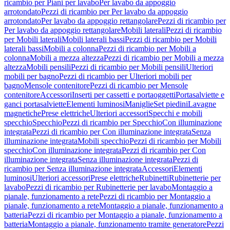
ricambio per Piani per lavabo
Per lavabo da appoggio
arrotondato
Pezzi di ricambio per Per lavabo da appoggio
arrotondato
Per lavabo da appoggio rettangolare
Pezzi di ricambio per
Per lavabo da appoggio rettangolare
Mobili laterali
Pezzi di ricambio
per Mobili laterali
Mobili laterali bassi
Pezzi di ricambio per Mobili
laterali bassi
Mobili a colonna
Pezzi di ricambio per Mobili a
colonna
Mobili a mezza altezza
Pezzi di ricambio per Mobili a mezza
altezza
Mobili pensili
Pezzi di ricambio per Mobili pensili
Ulteriori
mobili per bagno
Pezzi di ricambio per Ulteriori mobili per
bagno
Mensole contenitore
Pezzi di ricambio per Mensole
contenitore
Accessori
Inserti per cassetti e portaoggetti
Portasalviette e
ganci portasalviette
Elementi luminosi
Maniglie
Set piedini
Lavagne
magnetiche
Prese elettriche
Ulteriori accessori
Specchi e mobili
specchio
Specchio
Pezzi di ricambio per Specchio
Con illuminazione
integrata
Pezzi di ricambio per Con illuminazione integrata
Senza
illuminazione integrata
Mobili specchio
Pezzi di ricambio per Mobili
specchio
Con illuminazione integrata
Pezzi di ricambio per Con
illuminazione integrata
Senza illuminazione integrata
Pezzi di
ricambio per Senza illuminazione integrata
Accessori
Elementi
luminosi
Ulteriori accessori
Prese elettriche
Rubinetti
Rubinetterie per
lavabo
Pezzi di ricambio per Rubinetterie per lavabo
Montaggio a
pianale, funzionamento a rete
Pezzi di ricambio per Montaggio a
pianale, funzionamento a rete
Montaggio a pianale, funzionamento a
batteria
Pezzi di ricambio per Montaggio a pianale, funzionamento a
batteria
Montaggio a pianale, funzionamento tramite generatore
Pezzi