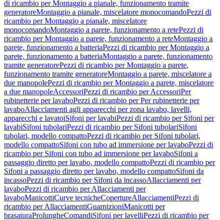
di ricambio per Montaggio a pianale, funzionamento tramite
generatore
Montaggio a pianale, miscelatore monocomando
Pezzi di
ricambio per Montaggio a pianale, miscelatore
monocomando
Montaggio a parete, funzionamento a rete
Pezzi di
ricambio per Montaggio a parete, funzionamento a rete
Montaggio a
parete, funzionamento a batteria
Pezzi di ricambio per Montaggio a
parete, funzionamento a batteria
Montaggio a parete, funzionamento
tramite generatore
Pezzi di ricambio per Montaggio a parete,
funzionamento tramite generatore
Montaggio a parete, miscelatore a
due manopole
Pezzi di ricambio per Montaggio a parete, miscelatore
a due manopole
Accessori
Pezzi di ricambio per Accessori
Per
rubinetterie per lavabo
Pezzi di ricambio per Per rubinetterie per
lavabo
Allacciamenti agli apparecchi per zona lavabo, lavelli,
apparecchi e lavatoi
Sifoni per lavabi
Pezzi di ricambio per Sifoni per
lavabi
Sifoni tubolari
Pezzi di ricambio per Sifoni tubolari
Sifoni
tubolari, modello compatto
Pezzi di ricambio per Sifoni tubolari,
modello compatto
Sifoni con tubo ad immersione per lavabo
Pezzi di
ricambio per Sifoni con tubo ad immersione per lavabo
Sifoni a
passaggio diretto per lavabo, modello compatto
Pezzi di ricambio per
Sifoni a passaggio diretto per lavabo, modello compatto
Sifoni da
incasso
Pezzi di ricambio per Sifoni da incasso
Allacciamenti per
lavabo
Pezzi di ricambio per Allacciamenti per
lavabo
Manicotti
Curve tecniche
Coperture
Allacciamenti
Pezzi di
ricambio per Allacciamenti
Guarnizioni
Manicotti per
brasatura
Prolunghe
Comandi
Sifoni per lavelli
Pezzi di ricambio per