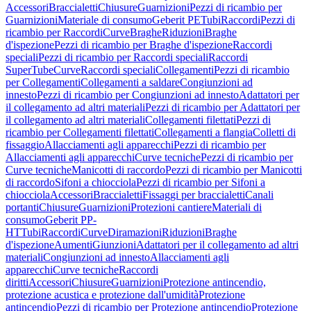
Accessori
Braccialetti
Chiusure
Guarnizioni
Pezzi di ricambio per
Guarnizioni
Materiale di consumo
Geberit PE
Tubi
Raccordi
Pezzi di
ricambio per Raccordi
Curve
Braghe
Riduzioni
Braghe
d'ispezione
Pezzi di ricambio per Braghe d'ispezione
Raccordi
speciali
Pezzi di ricambio per Raccordi speciali
Raccordi
SuperTube
Curve
Raccordi speciali
Collegamenti
Pezzi di ricambio
per Collegamenti
Collegamenti a saldare
Congiunzioni ad
innesto
Pezzi di ricambio per Congiunzioni ad innesto
Adattatori per
il collegamento ad altri materiali
Pezzi di ricambio per Adattatori per
il collegamento ad altri materiali
Collegamenti filettati
Pezzi di
ricambio per Collegamenti filettati
Collegamenti a flangia
Colletti di
fissaggio
Allacciamenti agli apparecchi
Pezzi di ricambio per
Allacciamenti agli apparecchi
Curve tecniche
Pezzi di ricambio per
Curve tecniche
Manicotti di raccordo
Pezzi di ricambio per Manicotti
di raccordo
Sifoni a chiocciola
Pezzi di ricambio per Sifoni a
chiocciola
Accessori
Braccialetti
Fissaggi per braccialetti
Canali
portanti
Chiusure
Guarnizioni
Protezioni cantiere
Materiali di
consumo
Geberit PP-
HT
Tubi
Raccordi
Curve
Diramazioni
Riduzioni
Braghe
d'ispezione
Aumenti
Giunzioni
Adattatori per il collegamento ad altri
materiali
Congiunzioni ad innesto
Allacciamenti agli
apparecchi
Curve tecniche
Raccordi
diritti
Accessori
Chiusure
Guarnizioni
Protezione antincendio,
protezione acustica e protezione dall'umidità
Protezione
antincendio
Pezzi di ricambio per Protezione antincendio
Protezione