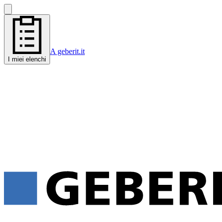
A geberit.it
I miei elenchi