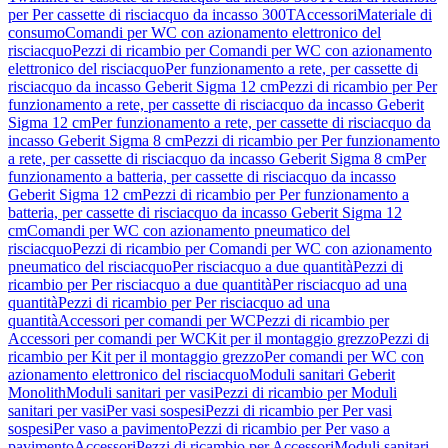
per Per cassette di risciacquo da incasso 300T
Accessori
Materiale di
consumo
Comandi per WC con azionamento elettronico del
risciacquo
Pezzi di ricambio per Comandi per WC con azionamento
elettronico del risciacquo
Per funzionamento a rete, per cassette di
risciacquo da incasso Geberit Sigma 12 cm
Pezzi di ricambio per Per
funzionamento a rete, per cassette di risciacquo da incasso Geberit
Sigma 12 cm
Per funzionamento a rete, per cassette di risciacquo da
incasso Geberit Sigma 8 cm
Pezzi di ricambio per Per funzionamento
a rete, per cassette di risciacquo da incasso Geberit Sigma 8 cm
Per
funzionamento a batteria, per cassette di risciacquo da incasso
Geberit Sigma 12 cm
Pezzi di ricambio per Per funzionamento a
batteria, per cassette di risciacquo da incasso Geberit Sigma 12
cm
Comandi per WC con azionamento pneumatico del
risciacquo
Pezzi di ricambio per Comandi per WC con azionamento
pneumatico del risciacquo
Per risciacquo a due quantità
Pezzi di
ricambio per Per risciacquo a due quantità
Per risciacquo ad una
quantità
Pezzi di ricambio per Per risciacquo ad una
quantità
Accessori per comandi per WC
Pezzi di ricambio per
Accessori per comandi per WC
Kit per il montaggio grezzo
Pezzi di
ricambio per Kit per il montaggio grezzo
Per comandi per WC con
azionamento elettronico del risciacquo
Moduli sanitari Geberit
Monolith
Moduli sanitari per vasi
Pezzi di ricambio per Moduli
sanitari per vasi
Per vasi sospesi
Pezzi di ricambio per Per vasi
sospesi
Per vaso a pavimento
Pezzi di ricambio per Per vaso a
pavimento
Accessori
Pezzi di ricambio per Accessori
Moduli sanitari