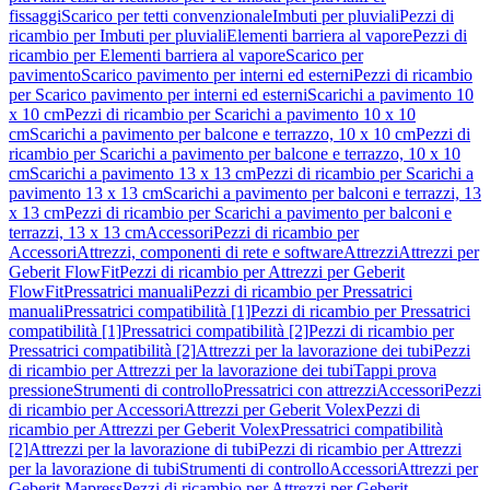
fissaggi
Scarico per tetti convenzionale
Imbuti per pluviali
Pezzi di
ricambio per Imbuti per pluviali
Elementi barriera al vapore
Pezzi di
ricambio per Elementi barriera al vapore
Scarico per
pavimento
Scarico pavimento per interni ed esterni
Pezzi di ricambio
per Scarico pavimento per interni ed esterni
Scarichi a pavimento 10
x 10 cm
Pezzi di ricambio per Scarichi a pavimento 10 x 10
cm
Scarichi a pavimento per balcone e terrazzo, 10 x 10 cm
Pezzi di
ricambio per Scarichi a pavimento per balcone e terrazzo, 10 x 10
cm
Scarichi a pavimento 13 x 13 cm
Pezzi di ricambio per Scarichi a
pavimento 13 x 13 cm
Scarichi a pavimento per balconi e terrazzi, 13
x 13 cm
Pezzi di ricambio per Scarichi a pavimento per balconi e
terrazzi, 13 x 13 cm
Accessori
Pezzi di ricambio per
Accessori
Attrezzi, componenti di rete e software
Attrezzi
Attrezzi per
Geberit FlowFit
Pezzi di ricambio per Attrezzi per Geberit
FlowFit
Pressatrici manuali
Pezzi di ricambio per Pressatrici
manuali
Pressatrici compatibilità [1]
Pezzi di ricambio per Pressatrici
compatibilità [1]
Pressatrici compatibilità [2]
Pezzi di ricambio per
Pressatrici compatibilità [2]
Attrezzi per la lavorazione dei tubi
Pezzi
di ricambio per Attrezzi per la lavorazione dei tubi
Tappi prova
pressione
Strumenti di controllo
Pressatrici con attrezzi
Accessori
Pezzi
di ricambio per Accessori
Attrezzi per Geberit Volex
Pezzi di
ricambio per Attrezzi per Geberit Volex
Pressatrici compatibilità
[2]
Attrezzi per la lavorazione di tubi
Pezzi di ricambio per Attrezzi
per la lavorazione di tubi
Strumenti di controllo
Accessori
Attrezzi per
Geberit Mapress
Pezzi di ricambio per Attrezzi per Geberit