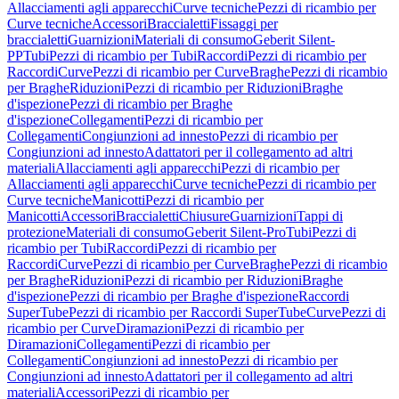
Allacciamenti agli apparecchi
Curve tecniche
Pezzi di ricambio per
Curve tecniche
Accessori
Braccialetti
Fissaggi per
braccialetti
Guarnizioni
Materiali di consumo
Geberit Silent-
PP
Tubi
Pezzi di ricambio per Tubi
Raccordi
Pezzi di ricambio per
Raccordi
Curve
Pezzi di ricambio per Curve
Braghe
Pezzi di ricambio
per Braghe
Riduzioni
Pezzi di ricambio per Riduzioni
Braghe
d'ispezione
Pezzi di ricambio per Braghe
d'ispezione
Collegamenti
Pezzi di ricambio per
Collegamenti
Congiunzioni ad innesto
Pezzi di ricambio per
Congiunzioni ad innesto
Adattatori per il collegamento ad altri
materiali
Allacciamenti agli apparecchi
Pezzi di ricambio per
Allacciamenti agli apparecchi
Curve tecniche
Pezzi di ricambio per
Curve tecniche
Manicotti
Pezzi di ricambio per
Manicotti
Accessori
Braccialetti
Chiusure
Guarnizioni
Tappi di
protezione
Materiali di consumo
Geberit Silent-Pro
Tubi
Pezzi di
ricambio per Tubi
Raccordi
Pezzi di ricambio per
Raccordi
Curve
Pezzi di ricambio per Curve
Braghe
Pezzi di ricambio
per Braghe
Riduzioni
Pezzi di ricambio per Riduzioni
Braghe
d'ispezione
Pezzi di ricambio per Braghe d'ispezione
Raccordi
SuperTube
Pezzi di ricambio per Raccordi SuperTube
Curve
Pezzi di
ricambio per Curve
Diramazioni
Pezzi di ricambio per
Diramazioni
Collegamenti
Pezzi di ricambio per
Collegamenti
Congiunzioni ad innesto
Pezzi di ricambio per
Congiunzioni ad innesto
Adattatori per il collegamento ad altri
materiali
Accessori
Pezzi di ricambio per