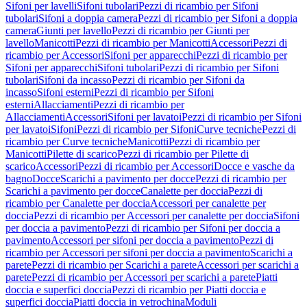
Sifoni per lavelli
Sifoni tubolari
Pezzi di ricambio per Sifoni
tubolari
Sifoni a doppia camera
Pezzi di ricambio per Sifoni a doppia
camera
Giunti per lavello
Pezzi di ricambio per Giunti per
lavello
Manicotti
Pezzi di ricambio per Manicotti
Accessori
Pezzi di
ricambio per Accessori
Sifoni per apparecchi
Pezzi di ricambio per
Sifoni per apparecchi
Sifoni tubolari
Pezzi di ricambio per Sifoni
tubolari
Sifoni da incasso
Pezzi di ricambio per Sifoni da
incasso
Sifoni esterni
Pezzi di ricambio per Sifoni
esterni
Allacciamenti
Pezzi di ricambio per
Allacciamenti
Accessori
Sifoni per lavatoi
Pezzi di ricambio per Sifoni
per lavatoi
Sifoni
Pezzi di ricambio per Sifoni
Curve tecniche
Pezzi di
ricambio per Curve tecniche
Manicotti
Pezzi di ricambio per
Manicotti
Pilette di scarico
Pezzi di ricambio per Pilette di
scarico
Accessori
Pezzi di ricambio per Accessori
Docce e vasche da
bagno
Docce
Scarichi a pavimento per docce
Pezzi di ricambio per
Scarichi a pavimento per docce
Canalette per doccia
Pezzi di
ricambio per Canalette per doccia
Accessori per canalette per
doccia
Pezzi di ricambio per Accessori per canalette per doccia
Sifoni
per doccia a pavimento
Pezzi di ricambio per Sifoni per doccia a
pavimento
Accessori per sifoni per doccia a pavimento
Pezzi di
ricambio per Accessori per sifoni per doccia a pavimento
Scarichi a
parete
Pezzi di ricambio per Scarichi a parete
Accessori per scarichi a
parete
Pezzi di ricambio per Accessori per scarichi a parete
Piatti
doccia e superfici doccia
Pezzi di ricambio per Piatti doccia e
superfici doccia
Piatti doccia in vetrochina
Moduli