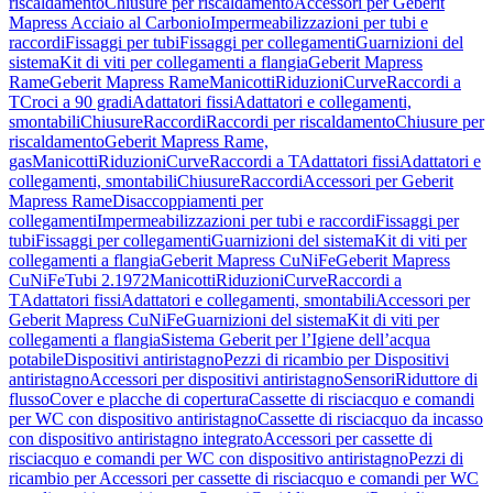
riscaldamento
Chiusure per riscaldamento
Accessori per Geberit
Mapress Acciaio al Carbonio
Impermeabilizzazioni per tubi e
raccordi
Fissaggi per tubi
Fissaggi per collegamenti
Guarnizioni del
sistema
Kit di viti per collegamenti a flangia
Geberit Mapress
Rame
Geberit Mapress Rame
Manicotti
Riduzioni
Curve
Raccordi a
T
Croci a 90 gradi
Adattatori fissi
Adattatori e collegamenti,
smontabili
Chiusure
Raccordi
Raccordi per riscaldamento
Chiusure per
riscaldamento
Geberit Mapress Rame,
gas
Manicotti
Riduzioni
Curve
Raccordi a T
Adattatori fissi
Adattatori e
collegamenti, smontabili
Chiusure
Raccordi
Accessori per Geberit
Mapress Rame
Disaccoppiamenti per
collegamenti
Impermeabilizzazioni per tubi e raccordi
Fissaggi per
tubi
Fissaggi per collegamenti
Guarnizioni del sistema
Kit di viti per
collegamenti a flangia
Geberit Mapress CuNiFe
Geberit Mapress
CuNiFe
Tubi 2.1972
Manicotti
Riduzioni
Curve
Raccordi a
T
Adattatori fissi
Adattatori e collegamenti, smontabili
Accessori per
Geberit Mapress CuNiFe
Guarnizioni del sistema
Kit di viti per
collegamenti a flangia
Sistema Geberit per l’Igiene dell’acqua
potabile
Dispositivi antiristagno
Pezzi di ricambio per Dispositivi
antiristagno
Accessori per dispositivi antiristagno
Sensori
Riduttore di
flusso
Cover e placche di copertura
Cassette di risciacquo e comandi
per WC con dispositivo antiristagno
Cassette di risciacquo da incasso
con dispositivo antiristagno integrato
Accessori per cassette di
risciacquo e comandi per WC con dispositivo antiristagno
Pezzi di
ricambio per Accessori per cassette di risciacquo e comandi per WC