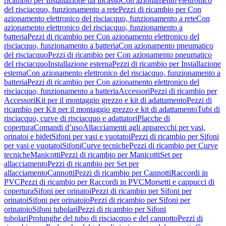
ricambio per Installazione da incasso
Con azionamento elettronico
del risciacquo, funzionamento a rete
Pezzi di ricambio per Con
azionamento elettronico del risciacquo, funzionamento a rete
Con
azionamento elettronico del risciacquo, funzionamento a
batteria
Pezzi di ricambio per Con azionamento elettronico del
risciacquo, funzionamento a batteria
Con azionamento pneumatico
del risciacquo
Pezzi di ricambio per Con azionamento pneumatico
del risciacquo
Installazione esterna
Pezzi di ricambio per Installazione
esterna
Con azionamento elettronico del risciacquo, funzionamento a
batteria
Pezzi di ricambio per Con azionamento elettronico del
risciacquo, funzionamento a batteria
Accessori
Pezzi di ricambio per
Accessori
Kit per il montaggio grezzo e kit di adattamento
Pezzi di
ricambio per Kit per il montaggio grezzo e kit di adattamento
Tubi di
risciacquo, curve di risciacquo e adattatori
Placche di
copertura
Comandi d’uso
Allacciamenti agli apparecchi per vasi,
orinatoi e bidet
Sifoni per vasi e vuotatoi
Pezzi di ricambio per Sifoni
per vasi e vuotatoi
Sifoni
Curve tecniche
Pezzi di ricambio per Curve
tecniche
Manicotti
Pezzi di ricambio per Manicotti
Set per
allacciamento
Pezzi di ricambio per Set per
allacciamento
Cannotti
Pezzi di ricambio per Cannotti
Raccordi in
PVC
Pezzi di ricambio per Raccordi in PVC
Morsetti e cappucci di
copertura
Sifoni per orinatoi
Pezzi di ricambio per Sifoni per
orinatoi
Sifoni per orinatoio
Pezzi di ricambio per Sifoni per
orinatoio
Sifoni tubolari
Pezzi di ricambio per Sifoni
tubolari
Prolunghe del tubo di risciacquo e del cannotto
Pezzi di