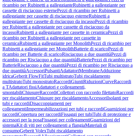
ricambio per Rubinetti a galleggiante
Rubinetti a galleggiante per
cassette di risciacquo esterne
Pezzi di ricambio per Rubinetti a
galleggiante per cassette di risciacquo esterne
Rubinetti a
galleggiante per cassette di risciacquo da incasso
Pezzi di ricambio
per Rubinetti a galleggiante per cassette di risciacquo da
incasso
Rubinetti a galleggiante per cassette in ceramica
Pezzi di
ricambio per Rubinetti a galleggiante per cassette in
ceramica
Rubinetti a galleggiante per Monolith
Pezzi di ricambio per
Rubinetti a galleggiante per Monolith
Batterie di scarico
Pezzi di
ricambio per Batterie di scarico
Risciacquo a due quantità
Pezzi di
ricambio per Risciacquo a due quantità
Batterie
Pezzi di ricambio per
Batterie
Risciacquo a due quantità
Pezzi di ricambio per Risciacquo a
due quantità
Accessori
Pulsanti
Adattatori
Membrane
Adduzione
idrica
Geberit FlowFit
Tubi multistrato
Tubi riscaldamento
multistrato
Tubi monostrato
Raccordi
Giunti
Riduzioni
Curve
Raccordi
a T
Adattatori fissi
Adattatori e collegamenti,
smontabili
Chiusure
Raccordi
Collettori con raccordo filettato
Raccordi
per riscaldamento
Chiusure per riscaldamento
Accessori
Isolanti per
tubi e raccordi
Disaccoppiamenti per
collegamenti
Impermeabilizzazioni per tubi e raccordi
Guarnizioni per
raccordi
Copertura per raccordi
Fissaggi per tubi
Tubi di protezione e
accessori per la posa
Fissaggi per collegamenti
Guarnizioni del
sistema
Kit di viti per collegamenti a flangia
Materiali di
consumo
Geberit Volex
Tubi riscaldamento