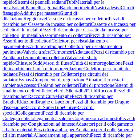
rapido
Sistemi di pannelli radianti
Tubi
Materiali per la
posa
Isolanti
Pannelli sagomati
Bande perimetrali
Nastri adesivi
Clip di
fissaggio
Additivi per massetti
Giunti di
dilatazione
Reggicurve
Cassette da incasso per collettori
Pezzi di
ricambio per Cassette da incasso per collettori
Cassette da incasso per
collettori, in metallo
Pezzi di ricambio per Cassette da incasso per
collettori, in metallo
Assortimento di collettori
Pezzi di ricambio per
Assortimento di collettori
Collettori per riscaldamento a
pavimento
Pezzi di ricambio per Collettori per riscaldamento a
pavimento
Valvole a sfera
Termometri
Adattatori
Pezzi di ricambio per
Adattatori
Terminali per collettori
Valvole di sfiato
rapido
Chiusure
Suddivisori di flusso
Unità di termoregolazione
Pezzi
di ricambio per Unità di termoregolazione
Collettori per circuiti dei
radiatori
Pezzi di ricambio per Collettori per circuiti dei
radiatori
Bypass
Componenti di regolazione
Attuatori
Termostati
ambiente
Accessori
Isolanti per collettori
Tubi di protezione
Sistemi di
smaltimento dell’edificio
Geberit Silent-db20
Tubi
Raccordi
Pezzi di
ricambio per Raccordi
Curve
Braghe
Pezzi di ricambio per
Braghe
Riduzioni
Braghe d'ispezione
Pezzi di ricambio per Braghe
d'ispezione
Raccordi SuperTube
Curve
Raccordi
speciali
Collegamenti
Pezzi di ricambio per
Collegamenti
Collegamenti a saldare
Congiunzioni ad innesto
Pezzi di
ricambio per Congiunzioni ad innesto
Adattatori per il collegamento
ad altri materiali
Pezzi di ricambio per Adattatori per il collegamento
ad altri materiali
Allacciamenti agli apparecchi
Pezzi di ricambio per