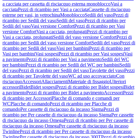
a cacciata per cassetta di risciacquo esterna monoblocco
Vasi a
cacciata
Pezzi di ricambio per Vasi a cacciata
Cassette di risciacquo
esterne per vasi, in vetrochina
Monoblocco
Sedili del vaso
Pezzi di
ricambio per Sedili del vaso
Sedili del vaso
Pezzi di ricambio per
Sedili del vaso
Vasi versione Comfort
Pezzi di ricambio per Vasi
versione Comfort
Vasi a cacciata, prolungati
Pezzi di ricambio per
Vasi a cacciata, prolungati
Sedili del vaso versione Comfort
Pezzi di
ricambio per Sedili del vaso versione Comfort
Sedili del vaso
Pezzi di
ricambio per Sedili del vaso
Vasi per bambini
Pezzi di ricambio per
Vasi per bambini
Vasi sospesi
Pezzi di ricambio per Vasi sospesi
Vasi
a pavimento
Pezzi di ricambio per Vasi a pavimento
Sedili del WC
per bambini
Pezzi di ricambio per Sedili del WC per bambini
Sedili
del vaso
Pezzi di ricambio per Sedili del vaso
Tavolette del vaso
Pezzi
di ricambio per Tavolette del vaso
WC ad uso accovacciato
Con
risciacquo
Accessori
Allacciamenti
Materiale di fissaggio
Ulteriori
accessori
Bidet
Bidet sospesi
Pezzi di ricambio per Bidet sospesi
Bidet
a pavimento
Pezzi di ricambio per Bidet a pavimento
Accessori
Pezzi
di ricambio per Accessori
Placche di comando e comandi per
WC
Placche di comando
Pezzi di ricambio per Placche di
comando
Per cassette di risciacquo da incasso Sigma
Pezzi di
ricambio per Per cassette di risciacquo da incasso Sigma
Per cassette
di risciacquo da incasso Omega
Pezzi di ricambio per Per cassette di
risciacquo da incasso Omega
Per cassette di risciacquo da incasso
Twinline
Pezzi di ricambio per Per cassette di risciacquo da incasso
Twinline
Per cassette di risciacquo da incasso 300T
Pezzi di ricambio