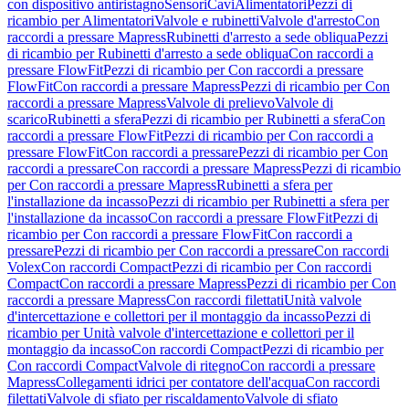
con dispositivo antiristagno
Sensori
Cavi
Alimentatori
Pezzi di
ricambio per Alimentatori
Valvole e rubinetti
Valvole d'arresto
Con
raccordi a pressare Mapress
Rubinetti d'arresto a sede obliqua
Pezzi
di ricambio per Rubinetti d'arresto a sede obliqua
Con raccordi a
pressare FlowFit
Pezzi di ricambio per Con raccordi a pressare
FlowFit
Con raccordi a pressare Mapress
Pezzi di ricambio per Con
raccordi a pressare Mapress
Valvole di prelievo
Valvole di
scarico
Rubinetti a sfera
Pezzi di ricambio per Rubinetti a sfera
Con
raccordi a pressare FlowFit
Pezzi di ricambio per Con raccordi a
pressare FlowFit
Con raccordi a pressare
Pezzi di ricambio per Con
raccordi a pressare
Con raccordi a pressare Mapress
Pezzi di ricambio
per Con raccordi a pressare Mapress
Rubinetti a sfera per
l'installazione da incasso
Pezzi di ricambio per Rubinetti a sfera per
l'installazione da incasso
Con raccordi a pressare FlowFit
Pezzi di
ricambio per Con raccordi a pressare FlowFit
Con raccordi a
pressare
Pezzi di ricambio per Con raccordi a pressare
Con raccordi
Volex
Con raccordi Compact
Pezzi di ricambio per Con raccordi
Compact
Con raccordi a pressare Mapress
Pezzi di ricambio per Con
raccordi a pressare Mapress
Con raccordi filettati
Unità valvole
d'intercettazione e collettori per il montaggio da incasso
Pezzi di
ricambio per Unità valvole d'intercettazione e collettori per il
montaggio da incasso
Con raccordi Compact
Pezzi di ricambio per
Con raccordi Compact
Valvole di ritegno
Con raccordi a pressare
Mapress
Collegamenti idrici per contatore dell'acqua
Con raccordi
filettati
Valvole di sfiato per riscaldamento
Valvole di sfiato