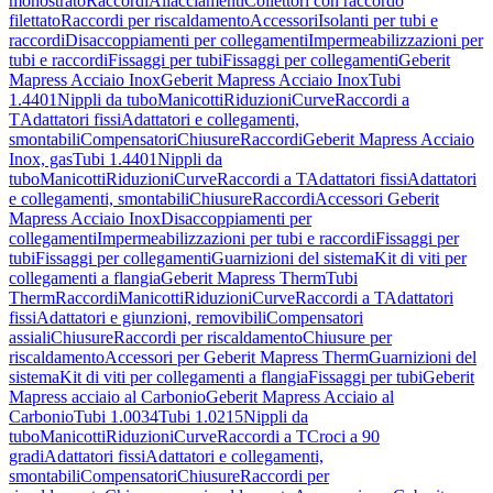
monostrato
Raccordi
Allacciamenti
Collettori con raccordo
filettato
Raccordi per riscaldamento
Accessori
Isolanti per tubi e
raccordi
Disaccoppiamenti per collegamenti
Impermeabilizzazioni per
tubi e raccordi
Fissaggi per tubi
Fissaggi per collegamenti
Geberit
Mapress Acciaio Inox
Geberit Mapress Acciaio Inox
Tubi
1.4401
Nippli da tubo
Manicotti
Riduzioni
Curve
Raccordi a
T
Adattatori fissi
Adattatori e collegamenti,
smontabili
Compensatori
Chiusure
Raccordi
Geberit Mapress Acciaio
Inox, gas
Tubi 1.4401
Nippli da
tubo
Manicotti
Riduzioni
Curve
Raccordi a T
Adattatori fissi
Adattatori
e collegamenti, smontabili
Chiusure
Raccordi
Accessori Geberit
Mapress Acciaio Inox
Disaccoppiamenti per
collegamenti
Impermeabilizzazioni per tubi e raccordi
Fissaggi per
tubi
Fissaggi per collegamenti
Guarnizioni del sistema
Kit di viti per
collegamenti a flangia
Geberit Mapress Therm
Tubi
Therm
Raccordi
Manicotti
Riduzioni
Curve
Raccordi a T
Adattatori
fissi
Adattatori e giunzioni, removibili
Compensatori
assiali
Chiusure
Raccordi per riscaldamento
Chiusure per
riscaldamento
Accessori per Geberit Mapress Therm
Guarnizioni del
sistema
Kit di viti per collegamenti a flangia
Fissaggi per tubi
Geberit
Mapress acciaio al Carbonio
Geberit Mapress Acciaio al
Carbonio
Tubi 1.0034
Tubi 1.0215
Nippli da
tubo
Manicotti
Riduzioni
Curve
Raccordi a T
Croci a 90
gradi
Adattatori fissi
Adattatori e collegamenti,
smontabili
Compensatori
Chiusure
Raccordi per