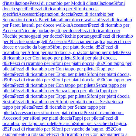
d'installazione
Pezzi di ricambio per Moduli d'installazione
Sifoni
doccia specifici
Pezzi di ricambio per Sifoni doccia
specifici
Accessori
Separazioni doccia
Pezzi di ricambio per
Separazioni doccia
Pareti laterali per docce walk-in
Pezzi di ricambio
per Pareti laterali per docce walk-in
Accessori
Pezzi di ricambio per
Accessori
Nicchie portaoggetti per docce
Pezzi di ricambio per
Nicchie portaoggetti per docce
Nicchie portaoggetti
Pezzi di ricambio
per Nicchie portaoggetti
Accessori
Allacciamenti agli apparecchi per
docce e vasche da bagno
Sifoni per piatti doccia, d52
Pezzi di
ricambio per Sifoni per piatti doccia, d52
Con tappo per piletta
Pezzi
di ricambio per Con tappo per piletta
Sifoni per piatti doccia,
d62
Pezzi di ricambio per Sifoni per piatti doccia, d62
Con tappo per
piletta
Pezzi di ricambio per Con tappo per piletta
Tappi per
piletta
Pezzi di ricambio per Tappi per piletta
Sifoni per piatti doccia,
d90
Pezzi di ricambio per Sifoni per piatti doccia, d90
Con tappo per
piletta
Pezzi di ricambio per Con tappo per piletta
Senza tappo per
piletta
Pezzi di ricambio per Senza tappo per piletta
Tappi per
piletta
Pezzi di ricambio per Tappi per piletta
Sifoni per piatti doccia
Sestra
Pezzi di ricambio per Sifoni per piatti doccia Sestra
Senza
tappo per piletta
Pezzi di ricambio per Senza tappo per
piletta
Accessori per sifoni per piatti doccia
Pezzi di ricambio per
Accessori per sifoni per piatti doccia
Tappi per piletta
Pezzi di
ricambio per Tappi per piletta
Scarichi
Sifoni per vasche da bagno,
d52
Pezzi di ricambio per Sifoni per vasche da bagno, d52
Con
azionamento a rotazione
Pezzi di ricambio per Con azionamento a