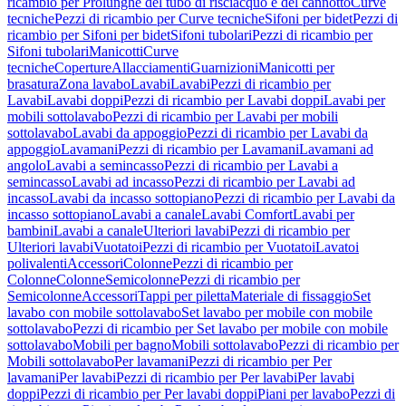
ricambio per Prolunghe del tubo di risciacquo e del cannotto
Curve
tecniche
Pezzi di ricambio per Curve tecniche
Sifoni per bidet
Pezzi di
ricambio per Sifoni per bidet
Sifoni tubolari
Pezzi di ricambio per
Sifoni tubolari
Manicotti
Curve
tecniche
Coperture
Allacciamenti
Guarnizioni
Manicotti per
brasatura
Zona lavabo
Lavabi
Lavabi
Pezzi di ricambio per
Lavabi
Lavabi doppi
Pezzi di ricambio per Lavabi doppi
Lavabi per
mobili sottolavabo
Pezzi di ricambio per Lavabi per mobili
sottolavabo
Lavabi da appoggio
Pezzi di ricambio per Lavabi da
appoggio
Lavamani
Pezzi di ricambio per Lavamani
Lavamani ad
angolo
Lavabi a semincasso
Pezzi di ricambio per Lavabi a
semincasso
Lavabi ad incasso
Pezzi di ricambio per Lavabi ad
incasso
Lavabi da incasso sottopiano
Pezzi di ricambio per Lavabi da
incasso sottopiano
Lavabi a canale
Lavabi Comfort
Lavabi per
bambini
Lavabi a canale
Ulteriori lavabi
Pezzi di ricambio per
Ulteriori lavabi
Vuotatoi
Pezzi di ricambio per Vuotatoi
Lavatoi
polivalenti
Accessori
Colonne
Pezzi di ricambio per
Colonne
Colonne
Semicolonne
Pezzi di ricambio per
Semicolonne
Accessori
Tappi per piletta
Materiale di fissaggio
Set
lavabo con mobile sottolavabo
Set lavabo per mobile con mobile
sottolavabo
Pezzi di ricambio per Set lavabo per mobile con mobile
sottolavabo
Mobili per bagno
Mobili sottolavabo
Pezzi di ricambio per
Mobili sottolavabo
Per lavamani
Pezzi di ricambio per Per
lavamani
Per lavabi
Pezzi di ricambio per Per lavabi
Per lavabi
doppi
Pezzi di ricambio per Per lavabi doppi
Piani per lavabo
Pezzi di