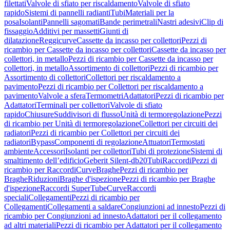
filettati
Valvole di sfiato per riscaldamento
Valvole di sfiato
rapido
Sistemi di pannelli radianti
Tubi
Materiali per la
posa
Isolanti
Pannelli sagomati
Bande perimetrali
Nastri adesivi
Clip di
fissaggio
Additivi per massetti
Giunti di
dilatazione
Reggicurve
Cassette da incasso per collettori
Pezzi di
ricambio per Cassette da incasso per collettori
Cassette da incasso per
collettori, in metallo
Pezzi di ricambio per Cassette da incasso per
collettori, in metallo
Assortimento di collettori
Pezzi di ricambio per
Assortimento di collettori
Collettori per riscaldamento a
pavimento
Pezzi di ricambio per Collettori per riscaldamento a
pavimento
Valvole a sfera
Termometri
Adattatori
Pezzi di ricambio per
Adattatori
Terminali per collettori
Valvole di sfiato
rapido
Chiusure
Suddivisori di flusso
Unità di termoregolazione
Pezzi
di ricambio per Unità di termoregolazione
Collettori per circuiti dei
radiatori
Pezzi di ricambio per Collettori per circuiti dei
radiatori
Bypass
Componenti di regolazione
Attuatori
Termostati
ambiente
Accessori
Isolanti per collettori
Tubi di protezione
Sistemi di
smaltimento dell’edificio
Geberit Silent-db20
Tubi
Raccordi
Pezzi di
ricambio per Raccordi
Curve
Braghe
Pezzi di ricambio per
Braghe
Riduzioni
Braghe d'ispezione
Pezzi di ricambio per Braghe
d'ispezione
Raccordi SuperTube
Curve
Raccordi
speciali
Collegamenti
Pezzi di ricambio per
Collegamenti
Collegamenti a saldare
Congiunzioni ad innesto
Pezzi di
ricambio per Congiunzioni ad innesto
Adattatori per il collegamento
ad altri materiali
Pezzi di ricambio per Adattatori per il collegamento