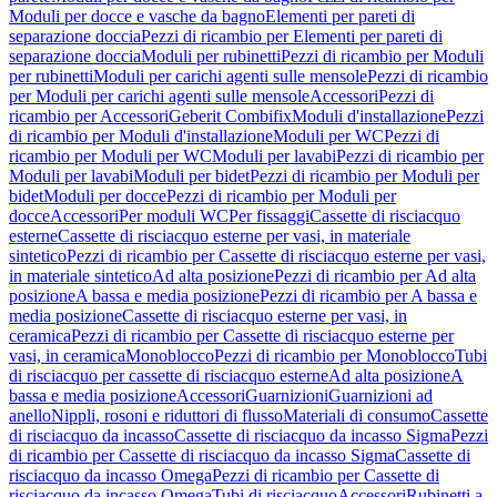
Moduli per docce e vasche da bagno
Elementi per pareti di
separazione doccia
Pezzi di ricambio per Elementi per pareti di
separazione doccia
Moduli per rubinetti
Pezzi di ricambio per Moduli
per rubinetti
Moduli per carichi agenti sulle mensole
Pezzi di ricambio
per Moduli per carichi agenti sulle mensole
Accessori
Pezzi di
ricambio per Accessori
Geberit Combifix
Moduli d'installazione
Pezzi
di ricambio per Moduli d'installazione
Moduli per WC
Pezzi di
ricambio per Moduli per WC
Moduli per lavabi
Pezzi di ricambio per
Moduli per lavabi
Moduli per bidet
Pezzi di ricambio per Moduli per
bidet
Moduli per docce
Pezzi di ricambio per Moduli per
docce
Accessori
Per moduli WC
Per fissaggi
Cassette di risciacquo
esterne
Cassette di risciacquo esterne per vasi, in materiale
sintetico
Pezzi di ricambio per Cassette di risciacquo esterne per vasi,
in materiale sintetico
Ad alta posizione
Pezzi di ricambio per Ad alta
posizione
A bassa e media posizione
Pezzi di ricambio per A bassa e
media posizione
Cassette di risciacquo esterne per vasi, in
ceramica
Pezzi di ricambio per Cassette di risciacquo esterne per
vasi, in ceramica
Monoblocco
Pezzi di ricambio per Monoblocco
Tubi
di risciacquo per cassette di risciacquo esterne
Ad alta posizione
A
bassa e media posizione
Accessori
Guarnizioni
Guarnizioni ad
anello
Nippli, rosoni e riduttori di flusso
Materiali di consumo
Cassette
di risciacquo da incasso
Cassette di risciacquo da incasso Sigma
Pezzi
di ricambio per Cassette di risciacquo da incasso Sigma
Cassette di
risciacquo da incasso Omega
Pezzi di ricambio per Cassette di
risciacquo da incasso Omega
Tubi di risciacquo
Accessori
Rubinetti a