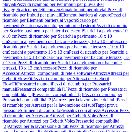
pluviali
Pezzi di ricambio per Per imbuti per pluviali
Per
fissaggi
Scarico per tetti convenzionale
Imbuti per pluviali
Pezzi di
ricambio per Imbuti per pluviali
Elementi barriera al vapore
Pezzi di
ricambio per Elementi barriera al vapore
Scarico per
pavimento
Scarico pavimento per interni ed esterni
Pezzi di ricambio
per Scarico pavimento per interni ed esterni
Scarichi a pavimento 10
x 10 cm
Pezzi di ricambio per Scarichi a pavimento 10 x 10
cm
Scarichi a pavimento per balcone e terrazzo, 10 x 10 cm
Pezzi di
ricambio per Scarichi a pavimento per balcone e terrazzo, 10 x 10
cm
Scarichi a pavimento 13 x 13 cm
Pezzi di ricambio per Scarichi a
pavimento 13 x 13 cm
Scarichi a pavimento per balconi e terrazzi, 13
x 13 cm
Pezzi di ricambio per Scarichi a pavimento per balconi e
terrazzi, 13 x 13 cm
Accessori
Pezzi di ricambio per
Accessori
Attrezzi, componenti di rete e software
Attrezzi
Attrezzi per
Geberit FlowFit
Pezzi di ricambio per Attrezzi per Geberit
FlowFit
Pressatrici manuali
Pezzi di ricambio per Pressatrici
manuali
Pressatrici compatibilità [1]
Pezzi di ricambio per Pressatrici
compatibilità [1]
Pressatrici compatibilità [2]
Pezzi di ricambio per
Pressatrici compatibilità [2]
Attrezzi per la lavorazione dei tubi
Pezzi
di ricambio per Attrezzi per la lavorazione dei tubi
Tappi prova
pressione
Strumenti di controllo
Pressatrici con attrezzi
Accessori
Pezzi
di ricambio per Accessori
Attrezzi per Geberit Volex
Pezzi di
ricambio per Attrezzi per Geberit Volex
Pressatrici compatibilità
[2]
Attrezzi per la lavorazione di tubi
Pezzi di ricambio per Attrezzi
per la lavorazione di tubi
Strumenti di controllo
Accessori
Attrezzi per