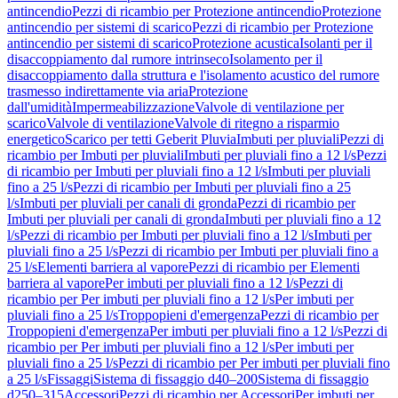
antincendio
Pezzi di ricambio per Protezione antincendio
Protezione
antincendio per sistemi di scarico
Pezzi di ricambio per Protezione
antincendio per sistemi di scarico
Protezione acustica
Isolanti per il
disaccoppiamento dal rumore intrinseco
Isolamento per il
disaccoppiamento dalla struttura e l'isolamento acustico del rumore
trasmesso indirettamente via aria
Protezione
dall'umidità
Impermeabilizzazione
Valvole di ventilazione per
scarico
Valvole di ventilazione
Valvole di ritegno a risparmio
energetico
Scarico per tetti Geberit Pluvia
Imbuti per pluviali
Pezzi di
ricambio per Imbuti per pluviali
Imbuti per pluviali fino a 12 l/s
Pezzi
di ricambio per Imbuti per pluviali fino a 12 l/s
Imbuti per pluviali
fino a 25 l/s
Pezzi di ricambio per Imbuti per pluviali fino a 25
l/s
Imbuti per pluviali per canali di gronda
Pezzi di ricambio per
Imbuti per pluviali per canali di gronda
Imbuti per pluviali fino a 12
l/s
Pezzi di ricambio per Imbuti per pluviali fino a 12 l/s
Imbuti per
pluviali fino a 25 l/s
Pezzi di ricambio per Imbuti per pluviali fino a
25 l/s
Elementi barriera al vapore
Pezzi di ricambio per Elementi
barriera al vapore
Per imbuti per pluviali fino a 12 l/s
Pezzi di
ricambio per Per imbuti per pluviali fino a 12 l/s
Per imbuti per
pluviali fino a 25 l/s
Troppopieni d'emergenza
Pezzi di ricambio per
Troppopieni d'emergenza
Per imbuti per pluviali fino a 12 l/s
Pezzi di
ricambio per Per imbuti per pluviali fino a 12 l/s
Per imbuti per
pluviali fino a 25 l/s
Pezzi di ricambio per Per imbuti per pluviali fino
a 25 l/s
Fissaggi
Sistema di fissaggio d40–200
Sistema di fissaggio
d250–315
Accessori
Pezzi di ricambio per Accessori
Per imbuti per