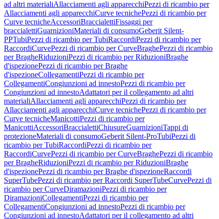
ad altri materiali
Allacciamenti agli apparecchi
Pezzi di ricambio per
Allacciamenti agli apparecchi
Curve tecniche
Pezzi di ricambio per
Curve tecniche
Accessori
Braccialetti
Fissaggi per
braccialetti
Guarnizioni
Materiali di consumo
Geberit Silent-
PP
Tubi
Pezzi di ricambio per Tubi
Raccordi
Pezzi di ricambio per
Raccordi
Curve
Pezzi di ricambio per Curve
Braghe
Pezzi di ricambio
per Braghe
Riduzioni
Pezzi di ricambio per Riduzioni
Braghe
d'ispezione
Pezzi di ricambio per Braghe
d'ispezione
Collegamenti
Pezzi di ricambio per
Collegamenti
Congiunzioni ad innesto
Pezzi di ricambio per
Congiunzioni ad innesto
Adattatori per il collegamento ad altri
materiali
Allacciamenti agli apparecchi
Pezzi di ricambio per
Allacciamenti agli apparecchi
Curve tecniche
Pezzi di ricambio per
Curve tecniche
Manicotti
Pezzi di ricambio per
Manicotti
Accessori
Braccialetti
Chiusure
Guarnizioni
Tappi di
protezione
Materiali di consumo
Geberit Silent-Pro
Tubi
Pezzi di
ricambio per Tubi
Raccordi
Pezzi di ricambio per
Raccordi
Curve
Pezzi di ricambio per Curve
Braghe
Pezzi di ricambio
per Braghe
Riduzioni
Pezzi di ricambio per Riduzioni
Braghe
d'ispezione
Pezzi di ricambio per Braghe d'ispezione
Raccordi
SuperTube
Pezzi di ricambio per Raccordi SuperTube
Curve
Pezzi di
ricambio per Curve
Diramazioni
Pezzi di ricambio per
Diramazioni
Collegamenti
Pezzi di ricambio per
Collegamenti
Congiunzioni ad innesto
Pezzi di ricambio per
Congiunzioni ad innesto
Adattatori per il collegamento ad altri