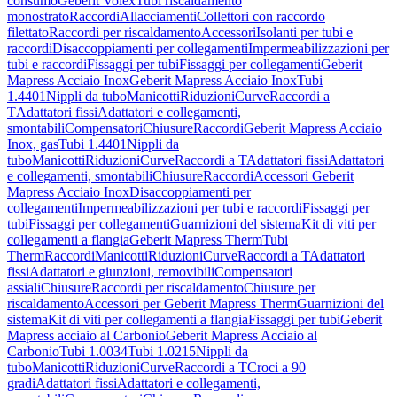
consumo
Geberit Volex
Tubi riscaldamento
monostrato
Raccordi
Allacciamenti
Collettori con raccordo
filettato
Raccordi per riscaldamento
Accessori
Isolanti per tubi e
raccordi
Disaccoppiamenti per collegamenti
Impermeabilizzazioni per
tubi e raccordi
Fissaggi per tubi
Fissaggi per collegamenti
Geberit
Mapress Acciaio Inox
Geberit Mapress Acciaio Inox
Tubi
1.4401
Nippli da tubo
Manicotti
Riduzioni
Curve
Raccordi a
T
Adattatori fissi
Adattatori e collegamenti,
smontabili
Compensatori
Chiusure
Raccordi
Geberit Mapress Acciaio
Inox, gas
Tubi 1.4401
Nippli da
tubo
Manicotti
Riduzioni
Curve
Raccordi a T
Adattatori fissi
Adattatori
e collegamenti, smontabili
Chiusure
Raccordi
Accessori Geberit
Mapress Acciaio Inox
Disaccoppiamenti per
collegamenti
Impermeabilizzazioni per tubi e raccordi
Fissaggi per
tubi
Fissaggi per collegamenti
Guarnizioni del sistema
Kit di viti per
collegamenti a flangia
Geberit Mapress Therm
Tubi
Therm
Raccordi
Manicotti
Riduzioni
Curve
Raccordi a T
Adattatori
fissi
Adattatori e giunzioni, removibili
Compensatori
assiali
Chiusure
Raccordi per riscaldamento
Chiusure per
riscaldamento
Accessori per Geberit Mapress Therm
Guarnizioni del
sistema
Kit di viti per collegamenti a flangia
Fissaggi per tubi
Geberit
Mapress acciaio al Carbonio
Geberit Mapress Acciaio al
Carbonio
Tubi 1.0034
Tubi 1.0215
Nippli da
tubo
Manicotti
Riduzioni
Curve
Raccordi a T
Croci a 90
gradi
Adattatori fissi
Adattatori e collegamenti,