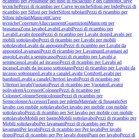
ricambio per Prolunghe del tubo di risciacquo e del cannotto
Curve
tecniche
Pezzi di ricambio per Curve tecniche
Sifoni per bidet
Pezzi di
ricambio per Sifoni per bidet
Sifoni tubolari
Pezzi di ricambio per
Sifoni tubolari
Manicotti
Curve
tecniche
Coperture
Allacciamenti
Guarnizioni
Manicotti per
brasatura
Zona lavabo
Lavabi
Lavabi
Pezzi di ricambio per
Lavabi
Lavabi doppi
Pezzi di ricambio per Lavabi doppi
Lavabi per
mobili sottolavabo
Pezzi di ricambio per Lavabi per mobili
sottolavabo
Lavabi da appoggio
Pezzi di ricambio per Lavabi da
appoggio
Lavamani
Pezzi di ricambio per Lavamani
Lavamani ad
angolo
Lavabi a semincasso
Pezzi di ricambio per Lavabi a
semincasso
Lavabi ad incasso
Pezzi di ricambio per Lavabi ad
incasso
Lavabi da incasso sottopiano
Pezzi di ricambio per Lavabi da
incasso sottopiano
Lavabi a canale
Lavabi Comfort
Lavabi per
bambini
Lavabi a canale
Ulteriori lavabi
Pezzi di ricambio per
Ulteriori lavabi
Vuotatoi
Pezzi di ricambio per Vuotatoi
Lavatoi
polivalenti
Accessori
Colonne
Pezzi di ricambio per
Colonne
Colonne
Semicolonne
Pezzi di ricambio per
Semicolonne
Accessori
Tappi per piletta
Materiale di fissaggio
Set
lavabo con mobile sottolavabo
Set lavabo per mobile con mobile
sottolavabo
Pezzi di ricambio per Set lavabo per mobile con mobile
sottolavabo
Mobili per bagno
Mobili sottolavabo
Pezzi di ricambio per
Mobili sottolavabo
Per lavamani
Pezzi di ricambio per Per
lavamani
Per lavabi
Pezzi di ricambio per Per lavabi
Per lavabi
doppi
Pezzi di ricambio per Per lavabi doppi
Piani per lavabo
Pezzi di