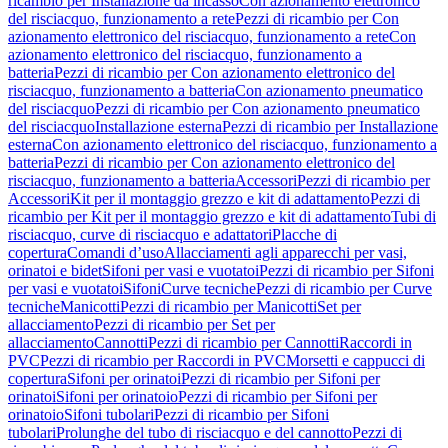
ricambio per Installazione da incasso
Con azionamento elettronico
del risciacquo, funzionamento a rete
Pezzi di ricambio per Con
azionamento elettronico del risciacquo, funzionamento a rete
Con
azionamento elettronico del risciacquo, funzionamento a
batteria
Pezzi di ricambio per Con azionamento elettronico del
risciacquo, funzionamento a batteria
Con azionamento pneumatico
del risciacquo
Pezzi di ricambio per Con azionamento pneumatico
del risciacquo
Installazione esterna
Pezzi di ricambio per Installazione
esterna
Con azionamento elettronico del risciacquo, funzionamento a
batteria
Pezzi di ricambio per Con azionamento elettronico del
risciacquo, funzionamento a batteria
Accessori
Pezzi di ricambio per
Accessori
Kit per il montaggio grezzo e kit di adattamento
Pezzi di
ricambio per Kit per il montaggio grezzo e kit di adattamento
Tubi di
risciacquo, curve di risciacquo e adattatori
Placche di
copertura
Comandi d’uso
Allacciamenti agli apparecchi per vasi,
orinatoi e bidet
Sifoni per vasi e vuotatoi
Pezzi di ricambio per Sifoni
per vasi e vuotatoi
Sifoni
Curve tecniche
Pezzi di ricambio per Curve
tecniche
Manicotti
Pezzi di ricambio per Manicotti
Set per
allacciamento
Pezzi di ricambio per Set per
allacciamento
Cannotti
Pezzi di ricambio per Cannotti
Raccordi in
PVC
Pezzi di ricambio per Raccordi in PVC
Morsetti e cappucci di
copertura
Sifoni per orinatoi
Pezzi di ricambio per Sifoni per
orinatoi
Sifoni per orinatoio
Pezzi di ricambio per Sifoni per
orinatoio
Sifoni tubolari
Pezzi di ricambio per Sifoni
tubolari
Prolunghe del tubo di risciacquo e del cannotto
Pezzi di