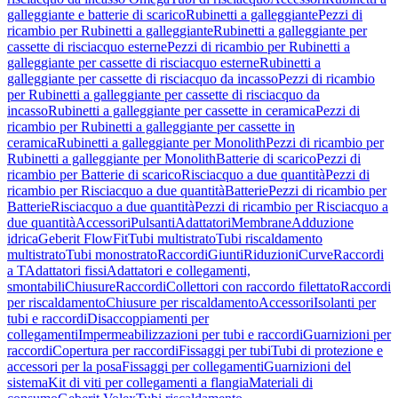
galleggiante e batterie di scarico
Rubinetti a galleggiante
Pezzi di
ricambio per Rubinetti a galleggiante
Rubinetti a galleggiante per
cassette di risciacquo esterne
Pezzi di ricambio per Rubinetti a
galleggiante per cassette di risciacquo esterne
Rubinetti a
galleggiante per cassette di risciacquo da incasso
Pezzi di ricambio
per Rubinetti a galleggiante per cassette di risciacquo da
incasso
Rubinetti a galleggiante per cassette in ceramica
Pezzi di
ricambio per Rubinetti a galleggiante per cassette in
ceramica
Rubinetti a galleggiante per Monolith
Pezzi di ricambio per
Rubinetti a galleggiante per Monolith
Batterie di scarico
Pezzi di
ricambio per Batterie di scarico
Risciacquo a due quantità
Pezzi di
ricambio per Risciacquo a due quantità
Batterie
Pezzi di ricambio per
Batterie
Risciacquo a due quantità
Pezzi di ricambio per Risciacquo a
due quantità
Accessori
Pulsanti
Adattatori
Membrane
Adduzione
idrica
Geberit FlowFit
Tubi multistrato
Tubi riscaldamento
multistrato
Tubi monostrato
Raccordi
Giunti
Riduzioni
Curve
Raccordi
a T
Adattatori fissi
Adattatori e collegamenti,
smontabili
Chiusure
Raccordi
Collettori con raccordo filettato
Raccordi
per riscaldamento
Chiusure per riscaldamento
Accessori
Isolanti per
tubi e raccordi
Disaccoppiamenti per
collegamenti
Impermeabilizzazioni per tubi e raccordi
Guarnizioni per
raccordi
Copertura per raccordi
Fissaggi per tubi
Tubi di protezione e
accessori per la posa
Fissaggi per collegamenti
Guarnizioni del
sistema
Kit di viti per collegamenti a flangia
Materiali di