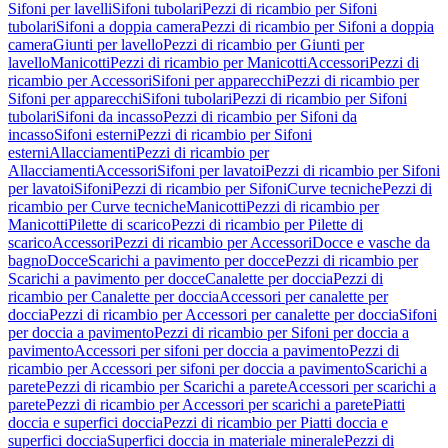
Sifoni per lavelli
Sifoni tubolari
Pezzi di ricambio per Sifoni
tubolari
Sifoni a doppia camera
Pezzi di ricambio per Sifoni a doppia
camera
Giunti per lavello
Pezzi di ricambio per Giunti per
lavello
Manicotti
Pezzi di ricambio per Manicotti
Accessori
Pezzi di
ricambio per Accessori
Sifoni per apparecchi
Pezzi di ricambio per
Sifoni per apparecchi
Sifoni tubolari
Pezzi di ricambio per Sifoni
tubolari
Sifoni da incasso
Pezzi di ricambio per Sifoni da
incasso
Sifoni esterni
Pezzi di ricambio per Sifoni
esterni
Allacciamenti
Pezzi di ricambio per
Allacciamenti
Accessori
Sifoni per lavatoi
Pezzi di ricambio per Sifoni
per lavatoi
Sifoni
Pezzi di ricambio per Sifoni
Curve tecniche
Pezzi di
ricambio per Curve tecniche
Manicotti
Pezzi di ricambio per
Manicotti
Pilette di scarico
Pezzi di ricambio per Pilette di
scarico
Accessori
Pezzi di ricambio per Accessori
Docce e vasche da
bagno
Docce
Scarichi a pavimento per docce
Pezzi di ricambio per
Scarichi a pavimento per docce
Canalette per doccia
Pezzi di
ricambio per Canalette per doccia
Accessori per canalette per
doccia
Pezzi di ricambio per Accessori per canalette per doccia
Sifoni
per doccia a pavimento
Pezzi di ricambio per Sifoni per doccia a
pavimento
Accessori per sifoni per doccia a pavimento
Pezzi di
ricambio per Accessori per sifoni per doccia a pavimento
Scarichi a
parete
Pezzi di ricambio per Scarichi a parete
Accessori per scarichi a
parete
Pezzi di ricambio per Accessori per scarichi a parete
Piatti
doccia e superfici doccia
Pezzi di ricambio per Piatti doccia e
superfici doccia
Superfici doccia in materiale minerale
Pezzi di