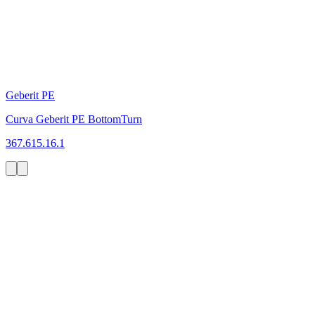
Geberit PE
Curva Geberit PE BottomTurn
367.615.16.1