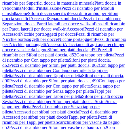
ricambio per Superfici doccia in materiale minerale
Piatti doccia in
vetrochina
Moduli d'installazione
Pezzi di ricambio per Moduli
d'installazione
Sifoni doccia specifici
Pezzi di ricambio per Sifoni
doccia specifici
Accessori
Separazioni doccia
Pezzi di ricambio per
Separazioni doccia
Pareti laterali per docce walk-in
Pezzi di ricambio
per Pareti laterali per docce walk-in
Accessori
Pezzi di ricambio per
Accessori
Nicchie portaoggetti per docce
Pezzi di ricambio per
Nicchie portaoggetti per docce
Nicchie portaoggetti
Pezzi di ricambio
per Nicchie portaoggetti
Accessori
Allacciamenti agli apparecchi per
docce e vasche da bagno
Sifoni per piatti doccia, d52
Pezzi di
ricambio per Sifoni per piatti doccia, d52
Con tappo per piletta
Pezzi
di ricambio per Con tappo per piletta
Sifoni per piatti doccia,
d62
Pezzi di ricambio per Sifoni per piatti doccia, d62
Con tappo per
piletta
Pezzi di ricambio per Con tappo per piletta
Tappi per
piletta
Pezzi di ricambio per Tappi per piletta
Sifoni per piatti doccia,
d90
Pezzi di ricambio per Sifoni per piatti doccia, d90
Con tappo per
piletta
Pezzi di ricambio per Con tappo per piletta
Senza tappo per
piletta
Pezzi di ricambio per Senza tappo per piletta
Tappi per
piletta
Pezzi di ricambio per Tappi per piletta
Sifoni per piatti doccia
Sestra
Pezzi di ricambio per Sifoni per piatti doccia Sestra
Senza
tappo per piletta
Pezzi di ricambio per Senza tappo per
piletta
Accessori per sifoni per piatti doccia
Pezzi di ricambio per
Accessori per sifoni per piatti doccia
Tappi per piletta
Pezzi di
ricambio per Tappi per piletta
Scarichi
Sifoni per vasche da bagno,
d52
Pezzi di ricambio per Sifoni per vasche da bagno, d52
Con