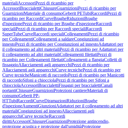
materiali
Accessori
Pezzi di ricambio per
Accessori
Braccialetti
Chiusure
Guarnizioni
Pezzi di ricambio per
Guarnizioni
Materiale di consumo
Geberit PE
Tubi
Raccordi
Pezzi di
ricambio per Raccordi
Curve
Braghe
Riduzioni
Braghe
d'ispezione
Pezzi di ricambio per Braghe d'ispezione
Raccordi
speciali
Pezzi di ricambio per Raccordi speciali
Raccordi
SuperTube
Curve
Raccordi speciali
Collegamenti
Pezzi di ricambio
per Collegamenti
Collegamenti a saldare
Congiunzioni ad
innesto
Pezzi di ricambio per Congiunzioni ad innesto
Adattatori per
il collegamento ad altri materiali
Pezzi di ricambio per Adattatori per
il collegamento ad altri materiali
Collegamenti filettati
Pezzi di
ricambio per Collegamenti filettati
Collegamenti a flangia
Colletti di
fissaggio
Allacciamenti agli apparecchi
Pezzi di ricambio per
Allacciamenti agli apparecchi
Curve tecniche
Pezzi di ricambio per
Curve tecniche
Manicotti di raccordo
Pezzi di ricambio per Manicotti
di raccordo
Sifoni a chiocciola
Pezzi di ricambio per Sifoni a
chiocciola
Accessori
Braccialetti
Fissaggi per braccialetti
Canali
portanti
Chiusure
Guarnizioni
Protezioni cantiere
Materiali di
consumo
Geberit PP-
HT
Tubi
Raccordi
Curve
Diramazioni
Riduzioni
Braghe
d'ispezione
Aumenti
Giunzioni
Adattatori per il collegamento ad altri
materiali
Congiunzioni ad innesto
Allacciamenti agli
apparecchi
Curve tecniche
Raccordi
diritti
Accessori
Chiusure
Guarnizioni
Protezione antincendio,
protezione acustica e protezione dall'umidità
Protezione