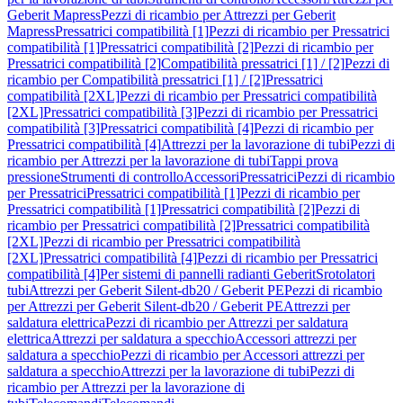
Geberit Mapress
Pezzi di ricambio per Attrezzi per Geberit
Mapress
Pressatrici compatibilità [1]
Pezzi di ricambio per Pressatrici
compatibilità [1]
Pressatrici compatibilità [2]
Pezzi di ricambio per
Pressatrici compatibilità [2]
Compatibilità pressatrici [1] / [2]
Pezzi di
ricambio per Compatibilità pressatrici [1] / [2]
Pressatrici
compatibilità [2XL]
Pezzi di ricambio per Pressatrici compatibilità
[2XL]
Pressatrici compatibilità [3]
Pezzi di ricambio per Pressatrici
compatibilità [3]
Pressatrici compatibilità [4]
Pezzi di ricambio per
Pressatrici compatibilità [4]
Attrezzi per la lavorazione di tubi
Pezzi di
ricambio per Attrezzi per la lavorazione di tubi
Tappi prova
pressione
Strumenti di controllo
Accessori
Pressatrici
Pezzi di ricambio
per Pressatrici
Pressatrici compatibilità [1]
Pezzi di ricambio per
Pressatrici compatibilità [1]
Pressatrici compatibilità [2]
Pezzi di
ricambio per Pressatrici compatibilità [2]
Pressatrici compatibilità
[2XL]
Pezzi di ricambio per Pressatrici compatibilità
[2XL]
Pressatrici compatibilità [4]
Pezzi di ricambio per Pressatrici
compatibilità [4]
Per sistemi di pannelli radianti Geberit
Srotolatori
tubi
Attrezzi per Geberit Silent-db20 / Geberit PE
Pezzi di ricambio
per Attrezzi per Geberit Silent-db20 / Geberit PE
Attrezzi per
saldatura elettrica
Pezzi di ricambio per Attrezzi per saldatura
elettrica
Attrezzi per saldatura a specchio
Accessori attrezzi per
saldatura a specchio
Pezzi di ricambio per Accessori attrezzi per
saldatura a specchio
Attrezzi per la lavorazione di tubi
Pezzi di
ricambio per Attrezzi per la lavorazione di