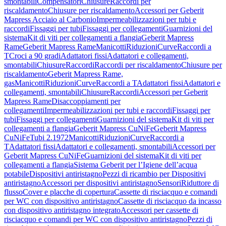
smontabili
Compensatori
Chiusure
Raccordi per
riscaldamento
Chiusure per riscaldamento
Accessori per Geberit
Mapress Acciaio al Carbonio
Impermeabilizzazioni per tubi e
raccordi
Fissaggi per tubi
Fissaggi per collegamenti
Guarnizioni del
sistema
Kit di viti per collegamenti a flangia
Geberit Mapress
Rame
Geberit Mapress Rame
Manicotti
Riduzioni
Curve
Raccordi a
T
Croci a 90 gradi
Adattatori fissi
Adattatori e collegamenti,
smontabili
Chiusure
Raccordi
Raccordi per riscaldamento
Chiusure per
riscaldamento
Geberit Mapress Rame,
gas
Manicotti
Riduzioni
Curve
Raccordi a T
Adattatori fissi
Adattatori e
collegamenti, smontabili
Chiusure
Raccordi
Accessori per Geberit
Mapress Rame
Disaccoppiamenti per
collegamenti
Impermeabilizzazioni per tubi e raccordi
Fissaggi per
tubi
Fissaggi per collegamenti
Guarnizioni del sistema
Kit di viti per
collegamenti a flangia
Geberit Mapress CuNiFe
Geberit Mapress
CuNiFe
Tubi 2.1972
Manicotti
Riduzioni
Curve
Raccordi a
T
Adattatori fissi
Adattatori e collegamenti, smontabili
Accessori per
Geberit Mapress CuNiFe
Guarnizioni del sistema
Kit di viti per
collegamenti a flangia
Sistema Geberit per l’Igiene dell’acqua
potabile
Dispositivi antiristagno
Pezzi di ricambio per Dispositivi
antiristagno
Accessori per dispositivi antiristagno
Sensori
Riduttore di
flusso
Cover e placche di copertura
Cassette di risciacquo e comandi
per WC con dispositivo antiristagno
Cassette di risciacquo da incasso
con dispositivo antiristagno integrato
Accessori per cassette di
risciacquo e comandi per WC con dispositivo antiristagno
Pezzi di