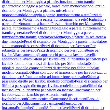
di ricambio per Montaggio a pianale, funzionamento tramite
generatore
Montaggio a pianale, miscelatore monocomando
Pezzi di
ricambio per Montaggio a pianale, miscelatore
monocomando
Montaggio a parete, funzionamento a rete
Pezzi di
ricambio per Montaggio a parete, funzionamento a rete
Montaggio a
parete, funzionamento a batteria
Pezzi di ricambio per Montaggio a
parete, funzionamento a batteria
Montaggio a parete, funzionamento
tramite generatore
Pezzi di ricambio per Montaggio a parete,
funzionamento tramite generatore
Montaggio a parete, miscelatore a
due manopole
Pezzi di ricambio per Montaggio a parete, miscelatore
a due manopole
Accessori
Pezzi di ricambio per Accessori
Per
rubinetterie per lavabo
Pezzi di ricambio per Per rubinetterie per
lavabo
Allacciamenti agli apparecchi per zona lavabo, lavelli,
apparecchi e lavatoi
Sifoni per lavabi
Pezzi di ricambio per Sifoni per
lavabi
Sifoni tubolari
Pezzi di ricambio per Sifoni tubolari
Sifoni
tubolari, modello compatto
Pezzi di ricambio per Sifoni tubolari,
modello compatto
Sifoni con tubo ad immersione per lavabo
Pezzi di
ricambio per Sifoni con tubo ad immersione per lavabo
Sifoni a
passaggio diretto per lavabo, modello compatto
Pezzi di ricambio per
Sifoni a passaggio diretto per lavabo, modello compatto
Sifoni da
incasso
Pezzi di ricambio per Sifoni da incasso
Allacciamenti per
lavabo
Pezzi di ricambio per Allacciamenti per
lavabo
Manicotti
Curve tecniche
Coperture
Allacciamenti
Pezzi di
ricambio per Allacciamenti
Guarnizioni
Manicotti per
brasatura
Prolunghe
Comandi
Sifoni per lavelli
Pezzi di ricambio per