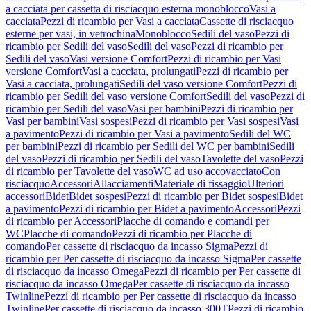
a cacciata per cassetta di risciacquo esterna monoblocco
Vasi a
cacciata
Pezzi di ricambio per Vasi a cacciata
Cassette di risciacquo
esterne per vasi, in vetrochina
Monoblocco
Sedili del vaso
Pezzi di
ricambio per Sedili del vaso
Sedili del vaso
Pezzi di ricambio per
Sedili del vaso
Vasi versione Comfort
Pezzi di ricambio per Vasi
versione Comfort
Vasi a cacciata, prolungati
Pezzi di ricambio per
Vasi a cacciata, prolungati
Sedili del vaso versione Comfort
Pezzi di
ricambio per Sedili del vaso versione Comfort
Sedili del vaso
Pezzi di
ricambio per Sedili del vaso
Vasi per bambini
Pezzi di ricambio per
Vasi per bambini
Vasi sospesi
Pezzi di ricambio per Vasi sospesi
Vasi
a pavimento
Pezzi di ricambio per Vasi a pavimento
Sedili del WC
per bambini
Pezzi di ricambio per Sedili del WC per bambini
Sedili
del vaso
Pezzi di ricambio per Sedili del vaso
Tavolette del vaso
Pezzi
di ricambio per Tavolette del vaso
WC ad uso accovacciato
Con
risciacquo
Accessori
Allacciamenti
Materiale di fissaggio
Ulteriori
accessori
Bidet
Bidet sospesi
Pezzi di ricambio per Bidet sospesi
Bidet
a pavimento
Pezzi di ricambio per Bidet a pavimento
Accessori
Pezzi
di ricambio per Accessori
Placche di comando e comandi per
WC
Placche di comando
Pezzi di ricambio per Placche di
comando
Per cassette di risciacquo da incasso Sigma
Pezzi di
ricambio per Per cassette di risciacquo da incasso Sigma
Per cassette
di risciacquo da incasso Omega
Pezzi di ricambio per Per cassette di
risciacquo da incasso Omega
Per cassette di risciacquo da incasso
Twinline
Pezzi di ricambio per Per cassette di risciacquo da incasso
Twinline
Per cassette di risciacquo da incasso 300T
Pezzi di ricambio