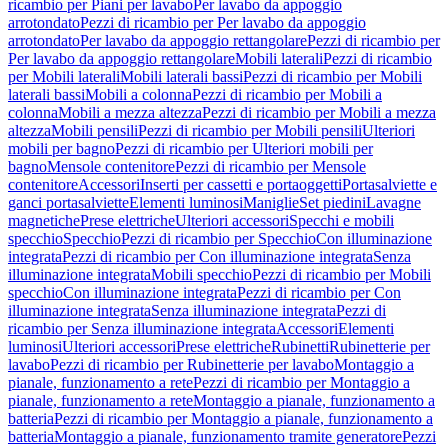
ricambio per Piani per lavabo
Per lavabo da appoggio
arrotondato
Pezzi di ricambio per Per lavabo da appoggio
arrotondato
Per lavabo da appoggio rettangolare
Pezzi di ricambio per
Per lavabo da appoggio rettangolare
Mobili laterali
Pezzi di ricambio
per Mobili laterali
Mobili laterali bassi
Pezzi di ricambio per Mobili
laterali bassi
Mobili a colonna
Pezzi di ricambio per Mobili a
colonna
Mobili a mezza altezza
Pezzi di ricambio per Mobili a mezza
altezza
Mobili pensili
Pezzi di ricambio per Mobili pensili
Ulteriori
mobili per bagno
Pezzi di ricambio per Ulteriori mobili per
bagno
Mensole contenitore
Pezzi di ricambio per Mensole
contenitore
Accessori
Inserti per cassetti e portaoggetti
Portasalviette e
ganci portasalviette
Elementi luminosi
Maniglie
Set piedini
Lavagne
magnetiche
Prese elettriche
Ulteriori accessori
Specchi e mobili
specchio
Specchio
Pezzi di ricambio per Specchio
Con illuminazione
integrata
Pezzi di ricambio per Con illuminazione integrata
Senza
illuminazione integrata
Mobili specchio
Pezzi di ricambio per Mobili
specchio
Con illuminazione integrata
Pezzi di ricambio per Con
illuminazione integrata
Senza illuminazione integrata
Pezzi di
ricambio per Senza illuminazione integrata
Accessori
Elementi
luminosi
Ulteriori accessori
Prese elettriche
Rubinetti
Rubinetterie per
lavabo
Pezzi di ricambio per Rubinetterie per lavabo
Montaggio a
pianale, funzionamento a rete
Pezzi di ricambio per Montaggio a
pianale, funzionamento a rete
Montaggio a pianale, funzionamento a
batteria
Pezzi di ricambio per Montaggio a pianale, funzionamento a
batteria
Montaggio a pianale, funzionamento tramite generatore
Pezzi