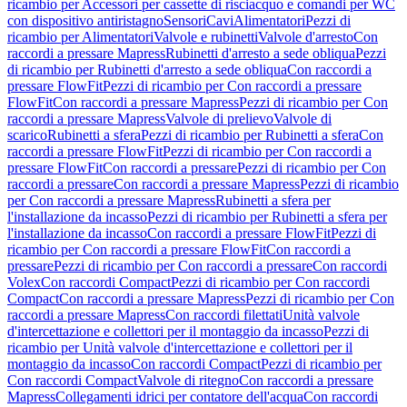
ricambio per Accessori per cassette di risciacquo e comandi per WC
con dispositivo antiristagno
Sensori
Cavi
Alimentatori
Pezzi di
ricambio per Alimentatori
Valvole e rubinetti
Valvole d'arresto
Con
raccordi a pressare Mapress
Rubinetti d'arresto a sede obliqua
Pezzi
di ricambio per Rubinetti d'arresto a sede obliqua
Con raccordi a
pressare FlowFit
Pezzi di ricambio per Con raccordi a pressare
FlowFit
Con raccordi a pressare Mapress
Pezzi di ricambio per Con
raccordi a pressare Mapress
Valvole di prelievo
Valvole di
scarico
Rubinetti a sfera
Pezzi di ricambio per Rubinetti a sfera
Con
raccordi a pressare FlowFit
Pezzi di ricambio per Con raccordi a
pressare FlowFit
Con raccordi a pressare
Pezzi di ricambio per Con
raccordi a pressare
Con raccordi a pressare Mapress
Pezzi di ricambio
per Con raccordi a pressare Mapress
Rubinetti a sfera per
l'installazione da incasso
Pezzi di ricambio per Rubinetti a sfera per
l'installazione da incasso
Con raccordi a pressare FlowFit
Pezzi di
ricambio per Con raccordi a pressare FlowFit
Con raccordi a
pressare
Pezzi di ricambio per Con raccordi a pressare
Con raccordi
Volex
Con raccordi Compact
Pezzi di ricambio per Con raccordi
Compact
Con raccordi a pressare Mapress
Pezzi di ricambio per Con
raccordi a pressare Mapress
Con raccordi filettati
Unità valvole
d'intercettazione e collettori per il montaggio da incasso
Pezzi di
ricambio per Unità valvole d'intercettazione e collettori per il
montaggio da incasso
Con raccordi Compact
Pezzi di ricambio per
Con raccordi Compact
Valvole di ritegno
Con raccordi a pressare
Mapress
Collegamenti idrici per contatore dell'acqua
Con raccordi