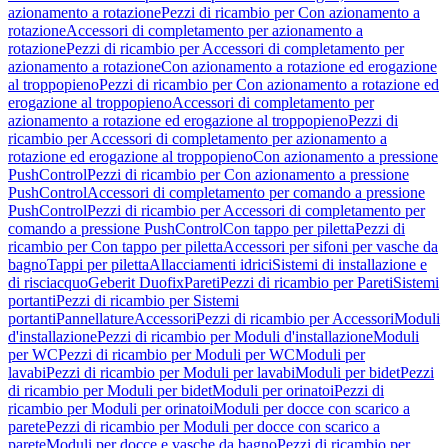
azionamento a rotazione
Pezzi di ricambio per Con azionamento a
rotazione
Accessori di completamento per azionamento a
rotazione
Pezzi di ricambio per Accessori di completamento per
azionamento a rotazione
Con azionamento a rotazione ed erogazione
al troppopieno
Pezzi di ricambio per Con azionamento a rotazione ed
erogazione al troppopieno
Accessori di completamento per
azionamento a rotazione ed erogazione al troppopieno
Pezzi di
ricambio per Accessori di completamento per azionamento a
rotazione ed erogazione al troppopieno
Con azionamento a pressione
PushControl
Pezzi di ricambio per Con azionamento a pressione
PushControl
Accessori di completamento per comando a pressione
PushControl
Pezzi di ricambio per Accessori di completamento per
comando a pressione PushControl
Con tappo per piletta
Pezzi di
ricambio per Con tappo per piletta
Accessori per sifoni per vasche da
bagno
Tappi per piletta
Allacciamenti idrici
Sistemi di installazione e
di risciacquo
Geberit Duofix
Pareti
Pezzi di ricambio per Pareti
Sistemi
portanti
Pezzi di ricambio per Sistemi
portanti
Pannellature
Accessori
Pezzi di ricambio per Accessori
Moduli
d'installazione
Pezzi di ricambio per Moduli d'installazione
Moduli
per WC
Pezzi di ricambio per Moduli per WC
Moduli per
lavabi
Pezzi di ricambio per Moduli per lavabi
Moduli per bidet
Pezzi
di ricambio per Moduli per bidet
Moduli per orinatoi
Pezzi di
ricambio per Moduli per orinatoi
Moduli per docce con scarico a
parete
Pezzi di ricambio per Moduli per docce con scarico a
parete
Moduli per docce e vasche da bagno
Pezzi di ricambio per