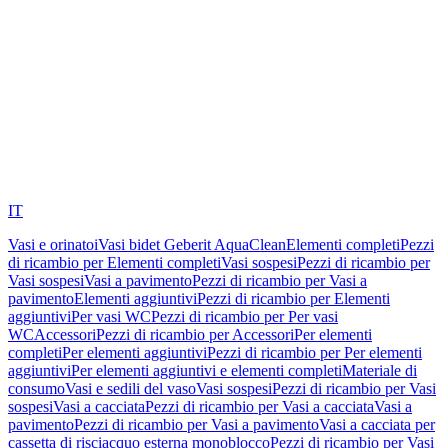
IT
Vasi e orinatoi
Vasi bidet Geberit AquaClean
Elementi completi
Pezzi
di ricambio per Elementi completi
Vasi sospesi
Pezzi di ricambio per
Vasi sospesi
Vasi a pavimento
Pezzi di ricambio per Vasi a
pavimento
Elementi aggiuntivi
Pezzi di ricambio per Elementi
aggiuntivi
Per vasi WC
Pezzi di ricambio per Per vasi
WC
Accessori
Pezzi di ricambio per Accessori
Per elementi
completi
Per elementi aggiuntivi
Pezzi di ricambio per Per elementi
aggiuntivi
Per elementi aggiuntivi e elementi completi
Materiale di
consumo
Vasi e sedili del vaso
Vasi sospesi
Pezzi di ricambio per Vasi
sospesi
Vasi a cacciata
Pezzi di ricambio per Vasi a cacciata
Vasi a
pavimento
Pezzi di ricambio per Vasi a pavimento
Vasi a cacciata per
cassetta di risciacquo esterna monoblocco
Pezzi di ricambio per Vasi