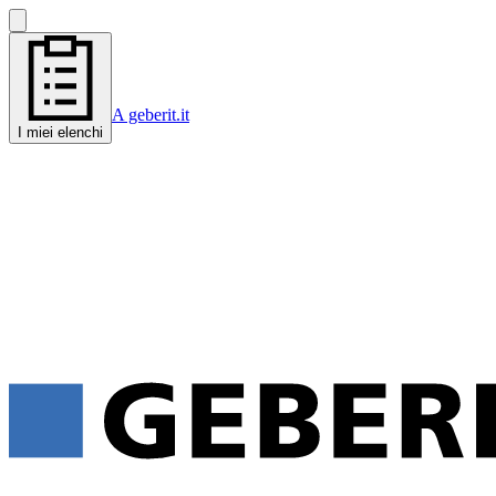
A geberit.it
I miei elenchi