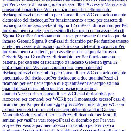
per Per cassette di risciacquo da incasso 300T
Accessori
Materiale di
consumo
Comandi per WC con azionamento elettronico del
risciacquo
Pezzi di ricambio per Comandi per WC con azionamento
elettronico del risciacquo
Per funzionamento a rete, per cassette di
risciacquo da incasso Geberit Sigma 12 cm
Pezzi di ricambio per Per
funzionamento a rete, per cassette di risciacquo da incasso Geberit
Sigma 12 cm
Per funzionamento a rete, per cassette di risciacquo da
incasso Geberit Sigma 8 cm
Pezzi di ricambio per Per funzionamento
a rete, per cassette di risciacquo da incasso Geberit Sigma 8 cm
Per
funzionamento a batteria, per cassette di risciacquo da incasso
Geberit Sigma 12 cm
Pezzi di ricambio per Per funzionamento a
batteria, per cassette di risciacquo da incasso Geberit Sigma 12
cm
Comandi per WC con azionamento pneumatico del
risciacquo
Pezzi di ricambio per Comandi per WC con azionamento
pneumatico del risciacquo
Per risciacquo a due quantità
Pezzi di
ricambio per Per risciacquo a due quantità
Per risciacquo ad una
quantità
Pezzi di ricambio per Per risciacquo ad una
quantità
Accessori per comandi per WC
Pezzi di ricambio per
Accessori per comandi per WC
Kit per il montaggio grezzo
Pezzi di
ricambio per Kit per il montaggio grezzo
Per comandi per WC con
azionamento elettronico del risciacquo
Moduli sanitari Geberit
Monolith
Moduli sanitari per vasi
Pezzi di ricambio per Moduli
sanitari per vasi
Per vasi sospesi
Pezzi di ricambio per Per vasi
sospesi
Per vaso a pavimento
Pezzi di ricambio per Per vaso a
pavimento
Accessori
Pezzi di ricambio per Accessori
Moduli sanitari