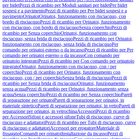
per bidet
Pezzi di ricambio per Moduli sanitari per bidet
Per bidet
sospesi e a pavimento
Pezzi di ricambio per Per bidet sospesi e a
pavimento
Orinatoi
Orinatoi, funzionamento con risciacquo, con
bordo di risciacquo
Pezzi di ricambio per Orinatoi, funzionamento
con risciacquo, con bordo di risciacquo
Senza coperchio
Pezzi di
ricambio per Senza coperchio
Orinatoi, funzionamento con
risciacquo, senza brida di risciacquo
Pezzi di ricambio per Orinatoi,
funzionamento con risciacquo, senza brida di risciacquo
Per
comando per orinatoi esterno o da incasso
Pezzi di ricambio per Per
comando per orinatoi esterno o da incasso
Con comando per
orinatoio integrato
Pezzi di ricambio per Con comando per orinatoio
integrato
Orinatoi, funzionamento con risciacquo, con / per
coperchio
Pezzi di ricambio per Orinatoi, funzionamento con
risciacquo, con / per coperchio
Senza brida di risciacquo
Pezzi di
ricambio per Senza brida di risciacquo
Orinatoi, funzionamento
senza acqua
Pezzi di ricambio per Orinatoi, funzionamento senza
acqua
Senza coperchio
Pezzi di ricambio per Senza coperchio
Pareti
di separazione per orinatoi
Pareti di separazione per orinatoi, in
materiale sintetico
Pareti di separazione per orinatoi, in vetro
Pareti di
separazione per orinatoi, in vetrochina
Accessori
Pezzi di ricambio
per Accessori
Sifoni e accessori sifone
Tubi di risciacquo, curve di
risciacquo e adattatori
Pezzi di ricambio per Tubi di risciacquo, curve
di risciacquo e adattatori
Accessori per erogatore
Materiale di
fissaggio
Comandi per orinatoi
Installazione da incasso
Pezzi di