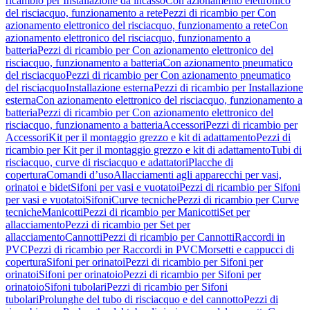
ricambio per Installazione da incasso
Con azionamento elettronico
del risciacquo, funzionamento a rete
Pezzi di ricambio per Con
azionamento elettronico del risciacquo, funzionamento a rete
Con
azionamento elettronico del risciacquo, funzionamento a
batteria
Pezzi di ricambio per Con azionamento elettronico del
risciacquo, funzionamento a batteria
Con azionamento pneumatico
del risciacquo
Pezzi di ricambio per Con azionamento pneumatico
del risciacquo
Installazione esterna
Pezzi di ricambio per Installazione
esterna
Con azionamento elettronico del risciacquo, funzionamento a
batteria
Pezzi di ricambio per Con azionamento elettronico del
risciacquo, funzionamento a batteria
Accessori
Pezzi di ricambio per
Accessori
Kit per il montaggio grezzo e kit di adattamento
Pezzi di
ricambio per Kit per il montaggio grezzo e kit di adattamento
Tubi di
risciacquo, curve di risciacquo e adattatori
Placche di
copertura
Comandi d’uso
Allacciamenti agli apparecchi per vasi,
orinatoi e bidet
Sifoni per vasi e vuotatoi
Pezzi di ricambio per Sifoni
per vasi e vuotatoi
Sifoni
Curve tecniche
Pezzi di ricambio per Curve
tecniche
Manicotti
Pezzi di ricambio per Manicotti
Set per
allacciamento
Pezzi di ricambio per Set per
allacciamento
Cannotti
Pezzi di ricambio per Cannotti
Raccordi in
PVC
Pezzi di ricambio per Raccordi in PVC
Morsetti e cappucci di
copertura
Sifoni per orinatoi
Pezzi di ricambio per Sifoni per
orinatoi
Sifoni per orinatoio
Pezzi di ricambio per Sifoni per
orinatoio
Sifoni tubolari
Pezzi di ricambio per Sifoni
tubolari
Prolunghe del tubo di risciacquo e del cannotto
Pezzi di