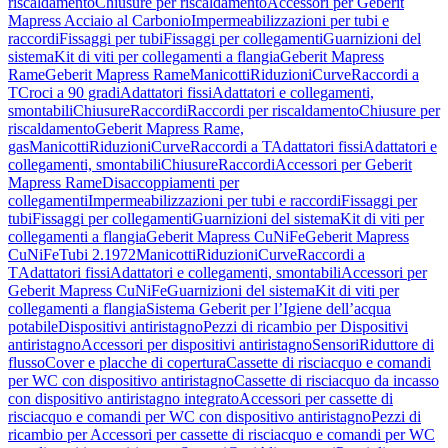
riscaldamento
Chiusure per riscaldamento
Accessori per Geberit
Mapress Acciaio al Carbonio
Impermeabilizzazioni per tubi e
raccordi
Fissaggi per tubi
Fissaggi per collegamenti
Guarnizioni del
sistema
Kit di viti per collegamenti a flangia
Geberit Mapress
Rame
Geberit Mapress Rame
Manicotti
Riduzioni
Curve
Raccordi a
T
Croci a 90 gradi
Adattatori fissi
Adattatori e collegamenti,
smontabili
Chiusure
Raccordi
Raccordi per riscaldamento
Chiusure per
riscaldamento
Geberit Mapress Rame,
gas
Manicotti
Riduzioni
Curve
Raccordi a T
Adattatori fissi
Adattatori e
collegamenti, smontabili
Chiusure
Raccordi
Accessori per Geberit
Mapress Rame
Disaccoppiamenti per
collegamenti
Impermeabilizzazioni per tubi e raccordi
Fissaggi per
tubi
Fissaggi per collegamenti
Guarnizioni del sistema
Kit di viti per
collegamenti a flangia
Geberit Mapress CuNiFe
Geberit Mapress
CuNiFe
Tubi 2.1972
Manicotti
Riduzioni
Curve
Raccordi a
T
Adattatori fissi
Adattatori e collegamenti, smontabili
Accessori per
Geberit Mapress CuNiFe
Guarnizioni del sistema
Kit di viti per
collegamenti a flangia
Sistema Geberit per l’Igiene dell’acqua
potabile
Dispositivi antiristagno
Pezzi di ricambio per Dispositivi
antiristagno
Accessori per dispositivi antiristagno
Sensori
Riduttore di
flusso
Cover e placche di copertura
Cassette di risciacquo e comandi
per WC con dispositivo antiristagno
Cassette di risciacquo da incasso
con dispositivo antiristagno integrato
Accessori per cassette di
risciacquo e comandi per WC con dispositivo antiristagno
Pezzi di
ricambio per Accessori per cassette di risciacquo e comandi per WC