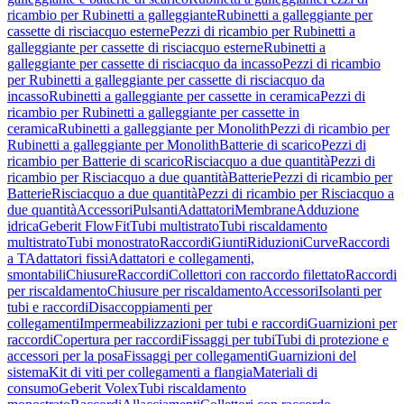
ricambio per Rubinetti a galleggiante
Rubinetti a galleggiante per
cassette di risciacquo esterne
Pezzi di ricambio per Rubinetti a
galleggiante per cassette di risciacquo esterne
Rubinetti a
galleggiante per cassette di risciacquo da incasso
Pezzi di ricambio
per Rubinetti a galleggiante per cassette di risciacquo da
incasso
Rubinetti a galleggiante per cassette in ceramica
Pezzi di
ricambio per Rubinetti a galleggiante per cassette in
ceramica
Rubinetti a galleggiante per Monolith
Pezzi di ricambio per
Rubinetti a galleggiante per Monolith
Batterie di scarico
Pezzi di
ricambio per Batterie di scarico
Risciacquo a due quantità
Pezzi di
ricambio per Risciacquo a due quantità
Batterie
Pezzi di ricambio per
Batterie
Risciacquo a due quantità
Pezzi di ricambio per Risciacquo a
due quantità
Accessori
Pulsanti
Adattatori
Membrane
Adduzione
idrica
Geberit FlowFit
Tubi multistrato
Tubi riscaldamento
multistrato
Tubi monostrato
Raccordi
Giunti
Riduzioni
Curve
Raccordi
a T
Adattatori fissi
Adattatori e collegamenti,
smontabili
Chiusure
Raccordi
Collettori con raccordo filettato
Raccordi
per riscaldamento
Chiusure per riscaldamento
Accessori
Isolanti per
tubi e raccordi
Disaccoppiamenti per
collegamenti
Impermeabilizzazioni per tubi e raccordi
Guarnizioni per
raccordi
Copertura per raccordi
Fissaggi per tubi
Tubi di protezione e
accessori per la posa
Fissaggi per collegamenti
Guarnizioni del
sistema
Kit di viti per collegamenti a flangia
Materiali di
consumo
Geberit Volex
Tubi riscaldamento