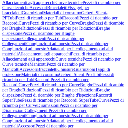
Allacciamenti agli apparecchi
Curve tecniche
Pezzi di ricambio per
Curve tecniche
Accessori
Braccialetti
Fissaggi per
braccialetti
Guarnizioni
Materiali di consumo
Geberit Silent-
PP
Tubi
Pezzi di ricambio per Tubi
Raccordi
Pezzi di ricambio per
Raccordi
Curve
Pezzi di ricambio per Curve
Braghe
Pezzi di ricambio
per Braghe
Riduzioni
Pezzi di ricambio per Riduzioni
Braghe
d'ispezione
Pezzi di ricambio per Braghe
d'ispezione
Collegamenti
Pezzi di ricambio per
Collegamenti
Congiunzioni ad innesto
Pezzi di ricambio per
Congiunzioni ad innesto
Adattatori per il collegamento ad altri
materiali
Allacciamenti agli apparecchi
Pezzi di ricambio per
Allacciamenti agli apparecchi
Curve tecniche
Pezzi di ricambio per
Curve tecniche
Manicotti
Pezzi di ricambio per
Manicotti
Accessori
Braccialetti
Chiusure
Guarnizioni
Tappi di
protezione
Materiali di consumo
Geberit Silent-Pro
Tubi
Pezzi di
ricambio per Tubi
Raccordi
Pezzi di ricambio per
Raccordi
Curve
Pezzi di ricambio per Curve
Braghe
Pezzi di ricambio
per Braghe
Riduzioni
Pezzi di ricambio per Riduzioni
Braghe
d'ispezione
Pezzi di ricambio per Braghe d'ispezione
Raccordi
SuperTube
Pezzi di ricambio per Raccordi SuperTube
Curve
Pezzi di
ricambio per Curve
Diramazioni
Pezzi di ricambio per
Diramazioni
Collegamenti
Pezzi di ricambio per
Collegamenti
Congiunzioni ad innesto
Pezzi di ricambio per
Congiunzioni ad innesto
Adattatori per il collegamento ad altri
materiali
Accessori
Pezzi di ricambio per