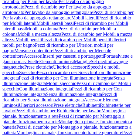
ricambio per Piani per lavabo
Per lavabo da appoggio
arrotondato
Pezzi di ricambio per Per lavabo da appoggio
arrotondato
Per lavabo da appoggio rettangolare
Pezzi di ricambio per
Per lavabo da appoggio rettangolare
Mobili laterali
Pezzi di ricambio
per Mobili laterali
Mobili laterali bassi
Pezzi di ricambio per Mobili
laterali bassi
Mobili a colonna
Pezzi di ricambio per Mobili a
colonna
Mobili a mezza altezza
Pezzi di ricambio per Mobili a mezza
altezza
Mobili pensili
Pezzi di ricambio per Mobili pensili
Ulteriori
mobili per bagno
Pezzi di ricambio per Ulteriori mobili per
bagno
Mensole contenitore
Pezzi di ricambio per Mensole
contenitore
Accessori
Inserti per cassetti e portaoggetti
Portasalviette e
ganci portasalviette
Elementi luminosi
Maniglie
Set piedini
Lavagne
magnetiche
Prese elettriche
Ulteriori accessori
Specchi e mobili
specchio
Specchio
Pezzi di ricambio per Specchio
Con illuminazione
integrata
Pezzi di ricambio per Con illuminazione integrata
Senza
illuminazione integrata
Mobili specchio
Pezzi di ricambio per Mobili
specchio
Con illuminazione integrata
Pezzi di ricambio per Con
illuminazione integrata
Senza illuminazione integrata
Pezzi di
ricambio per Senza illuminazione integrata
Accessori
Elementi
luminosi
Ulteriori accessori
Prese elettriche
Rubinetti
Rubinetterie per
lavabo
Pezzi di ricambio per Rubinetterie per lavabo
Montaggio a
pianale, funzionamento a rete
Pezzi di ricambio per Montaggio a
pianale, funzionamento a rete
Montaggio a pianale, funzionamento a
batteria
Pezzi di ricambio per Montaggio a pianale, funzionamento a
batteria
Montaggio a pianale, funzionamento tramite generatore
Pezzi