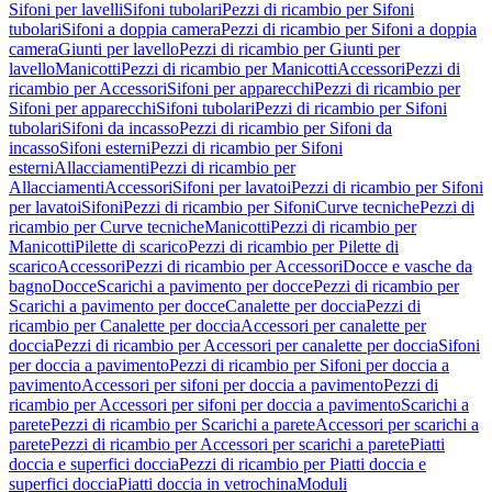
Sifoni per lavelli
Sifoni tubolari
Pezzi di ricambio per Sifoni
tubolari
Sifoni a doppia camera
Pezzi di ricambio per Sifoni a doppia
camera
Giunti per lavello
Pezzi di ricambio per Giunti per
lavello
Manicotti
Pezzi di ricambio per Manicotti
Accessori
Pezzi di
ricambio per Accessori
Sifoni per apparecchi
Pezzi di ricambio per
Sifoni per apparecchi
Sifoni tubolari
Pezzi di ricambio per Sifoni
tubolari
Sifoni da incasso
Pezzi di ricambio per Sifoni da
incasso
Sifoni esterni
Pezzi di ricambio per Sifoni
esterni
Allacciamenti
Pezzi di ricambio per
Allacciamenti
Accessori
Sifoni per lavatoi
Pezzi di ricambio per Sifoni
per lavatoi
Sifoni
Pezzi di ricambio per Sifoni
Curve tecniche
Pezzi di
ricambio per Curve tecniche
Manicotti
Pezzi di ricambio per
Manicotti
Pilette di scarico
Pezzi di ricambio per Pilette di
scarico
Accessori
Pezzi di ricambio per Accessori
Docce e vasche da
bagno
Docce
Scarichi a pavimento per docce
Pezzi di ricambio per
Scarichi a pavimento per docce
Canalette per doccia
Pezzi di
ricambio per Canalette per doccia
Accessori per canalette per
doccia
Pezzi di ricambio per Accessori per canalette per doccia
Sifoni
per doccia a pavimento
Pezzi di ricambio per Sifoni per doccia a
pavimento
Accessori per sifoni per doccia a pavimento
Pezzi di
ricambio per Accessori per sifoni per doccia a pavimento
Scarichi a
parete
Pezzi di ricambio per Scarichi a parete
Accessori per scarichi a
parete
Pezzi di ricambio per Accessori per scarichi a parete
Piatti
doccia e superfici doccia
Pezzi di ricambio per Piatti doccia e
superfici doccia
Piatti doccia in vetrochina
Moduli