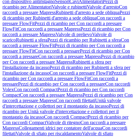
con dispositivo antiristagno
Sensori
Cavi
Alimentatori
Pezzi di
ricambio per Alimentatori
Valvole e rubinetti
Valvole d'arresto
Con
raccordi a pressare Mapress
Rubinetti d'arresto a sede obliqua
Pezzi
di ricambio per Rubinetti d'arresto a sede obliqua
Con raccordi a
pressare FlowFit
Pezzi di ricambio per Con raccordi a pressare
FlowFit
Con raccordi a pressare Mapress
Pezzi di ricambio per Con
raccordi a pressare Mapress
Valvole di prelievo
Valvole di
scarico
Rubinetti a sfera
Pezzi di ricambio per Rubinetti a sfera
Con
raccordi a pressare FlowFit
Pezzi di ricambio per Con raccordi a
pressare FlowFit
Con raccordi a pressare
Pezzi di ricambio per Con
raccordi a pressare
Con raccordi a pressare Mapress
Pezzi di ricambio
per Con raccordi a pressare Mapress
Rubinetti a sfera per
l'installazione da incasso
Pezzi di ricambio per Rubinetti a sfera per
l'installazione da incasso
Con raccordi a pressare FlowFit
Pezzi di
ricambio per Con raccordi a pressare FlowFit
Con raccordi a
pressare
Pezzi di ricambio per Con raccordi a pressare
Con raccordi
Volex
Con raccordi Compact
Pezzi di ricambio per Con raccordi
Compact
Con raccordi a pressare Mapress
Pezzi di ricambio per Con
raccordi a pressare Mapress
Con raccordi filettati
Unità valvole
d'intercettazione e collettori per il montaggio da incasso
Pezzi di
ricambio per Unità valvole d'intercettazione e collettori per il
montaggio da incasso
Con raccordi Compact
Pezzi di ricambio per
Con raccordi Compact
Valvole di ritegno
Con raccordi a pressare
Mapress
Collegamenti idrici per contatore dell'acqua
Con raccordi
filettati
Valvole di sfiato per riscaldamento
Valvole di sfiato