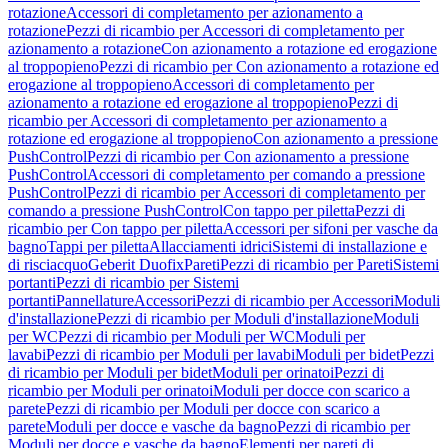
rotazione
Accessori di completamento per azionamento a
rotazione
Pezzi di ricambio per Accessori di completamento per
azionamento a rotazione
Con azionamento a rotazione ed erogazione
al troppopieno
Pezzi di ricambio per Con azionamento a rotazione ed
erogazione al troppopieno
Accessori di completamento per
azionamento a rotazione ed erogazione al troppopieno
Pezzi di
ricambio per Accessori di completamento per azionamento a
rotazione ed erogazione al troppopieno
Con azionamento a pressione
PushControl
Pezzi di ricambio per Con azionamento a pressione
PushControl
Accessori di completamento per comando a pressione
PushControl
Pezzi di ricambio per Accessori di completamento per
comando a pressione PushControl
Con tappo per piletta
Pezzi di
ricambio per Con tappo per piletta
Accessori per sifoni per vasche da
bagno
Tappi per piletta
Allacciamenti idrici
Sistemi di installazione e
di risciacquo
Geberit Duofix
Pareti
Pezzi di ricambio per Pareti
Sistemi
portanti
Pezzi di ricambio per Sistemi
portanti
Pannellature
Accessori
Pezzi di ricambio per Accessori
Moduli
d'installazione
Pezzi di ricambio per Moduli d'installazione
Moduli
per WC
Pezzi di ricambio per Moduli per WC
Moduli per
lavabi
Pezzi di ricambio per Moduli per lavabi
Moduli per bidet
Pezzi
di ricambio per Moduli per bidet
Moduli per orinatoi
Pezzi di
ricambio per Moduli per orinatoi
Moduli per docce con scarico a
parete
Pezzi di ricambio per Moduli per docce con scarico a
parete
Moduli per docce e vasche da bagno
Pezzi di ricambio per
Moduli per docce e vasche da bagno
Elementi per pareti di