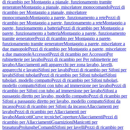
di ricambio per Montaggio a pianale, funzionamento tramite
generatore
Montaggio a pianale, miscelatore monocomando
Pezzi di
ricambio per Montaggio a pianale, miscelatore
monocomando
Montaggio a parete, funzionamento a rete
Pezzi di
ricambio per Montaggio a parete, funzionamento a rete
Montaggio a
parete, funzionamento a batteria
Pezzi di ricambio per Montaggio a
parete, funzionamento a batteria
Montaggio a parete, funzionamento
tramite generatore
Pezzi di ricambio per Montaggio a parete,
funzionamento tramite generatore
Montaggio a parete, miscelatore a
due manopole
Pezzi di ricambio per Montaggio a parete, miscelatore
a due manopole
Accessori
Pezzi di ricambio per Accessori
Per
rubinetterie per lavabo
Pezzi di ricambio per Per rubinetterie per
lavabo
Allacciamenti agli apparecchi per zona lavabo, lavelli,
apparecchi e lavatoi
Sifoni per lavabi
Pezzi di ricambio per Sifoni per
lavabi
Sifoni tubolari
Pezzi di ricambio per Sifoni tubolari
Sifoni
tubolari, modello compatto
Pezzi di ricambio per Sifoni tubolari,
modello compatto
Sifoni con tubo ad immersione per lavabo
Pezzi di
ricambio per Sifoni con tubo ad immersione per lavabo
Sifoni a
passaggio diretto per lavabo, modello compatto
Pezzi di ricambio per
Sifoni a passaggio diretto per lavabo, modello compatto
Sifoni da
incasso
Pezzi di ricambio per Sifoni da incasso
Allacciamenti per
lavabo
Pezzi di ricambio per Allacciamenti per
lavabo
Manicotti
Curve tecniche
Coperture
Allacciamenti
Pezzi di
ricambio per Allacciamenti
Guarnizioni
Manicotti per
brasatura
Prolunghe
Comandi
Sifoni per lavelli
Pezzi di ricambio per