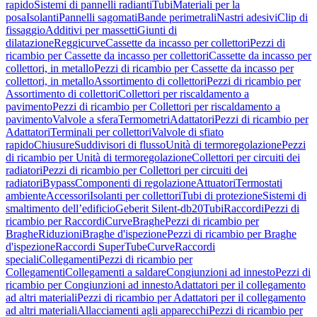
rapido
Sistemi di pannelli radianti
Tubi
Materiali per la
posa
Isolanti
Pannelli sagomati
Bande perimetrali
Nastri adesivi
Clip di
fissaggio
Additivi per massetti
Giunti di
dilatazione
Reggicurve
Cassette da incasso per collettori
Pezzi di
ricambio per Cassette da incasso per collettori
Cassette da incasso per
collettori, in metallo
Pezzi di ricambio per Cassette da incasso per
collettori, in metallo
Assortimento di collettori
Pezzi di ricambio per
Assortimento di collettori
Collettori per riscaldamento a
pavimento
Pezzi di ricambio per Collettori per riscaldamento a
pavimento
Valvole a sfera
Termometri
Adattatori
Pezzi di ricambio per
Adattatori
Terminali per collettori
Valvole di sfiato
rapido
Chiusure
Suddivisori di flusso
Unità di termoregolazione
Pezzi
di ricambio per Unità di termoregolazione
Collettori per circuiti dei
radiatori
Pezzi di ricambio per Collettori per circuiti dei
radiatori
Bypass
Componenti di regolazione
Attuatori
Termostati
ambiente
Accessori
Isolanti per collettori
Tubi di protezione
Sistemi di
smaltimento dell’edificio
Geberit Silent-db20
Tubi
Raccordi
Pezzi di
ricambio per Raccordi
Curve
Braghe
Pezzi di ricambio per
Braghe
Riduzioni
Braghe d'ispezione
Pezzi di ricambio per Braghe
d'ispezione
Raccordi SuperTube
Curve
Raccordi
speciali
Collegamenti
Pezzi di ricambio per
Collegamenti
Collegamenti a saldare
Congiunzioni ad innesto
Pezzi di
ricambio per Congiunzioni ad innesto
Adattatori per il collegamento
ad altri materiali
Pezzi di ricambio per Adattatori per il collegamento
ad altri materiali
Allacciamenti agli apparecchi
Pezzi di ricambio per