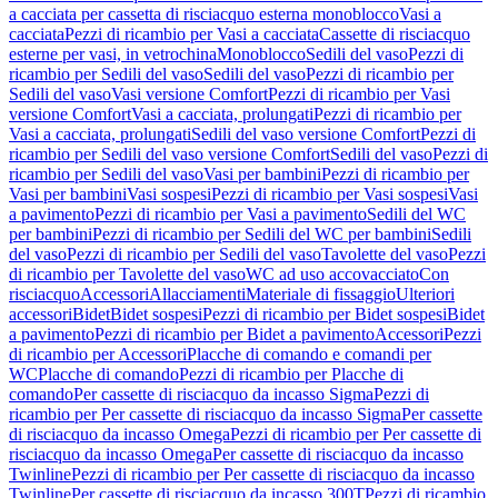
a cacciata per cassetta di risciacquo esterna monoblocco
Vasi a
cacciata
Pezzi di ricambio per Vasi a cacciata
Cassette di risciacquo
esterne per vasi, in vetrochina
Monoblocco
Sedili del vaso
Pezzi di
ricambio per Sedili del vaso
Sedili del vaso
Pezzi di ricambio per
Sedili del vaso
Vasi versione Comfort
Pezzi di ricambio per Vasi
versione Comfort
Vasi a cacciata, prolungati
Pezzi di ricambio per
Vasi a cacciata, prolungati
Sedili del vaso versione Comfort
Pezzi di
ricambio per Sedili del vaso versione Comfort
Sedili del vaso
Pezzi di
ricambio per Sedili del vaso
Vasi per bambini
Pezzi di ricambio per
Vasi per bambini
Vasi sospesi
Pezzi di ricambio per Vasi sospesi
Vasi
a pavimento
Pezzi di ricambio per Vasi a pavimento
Sedili del WC
per bambini
Pezzi di ricambio per Sedili del WC per bambini
Sedili
del vaso
Pezzi di ricambio per Sedili del vaso
Tavolette del vaso
Pezzi
di ricambio per Tavolette del vaso
WC ad uso accovacciato
Con
risciacquo
Accessori
Allacciamenti
Materiale di fissaggio
Ulteriori
accessori
Bidet
Bidet sospesi
Pezzi di ricambio per Bidet sospesi
Bidet
a pavimento
Pezzi di ricambio per Bidet a pavimento
Accessori
Pezzi
di ricambio per Accessori
Placche di comando e comandi per
WC
Placche di comando
Pezzi di ricambio per Placche di
comando
Per cassette di risciacquo da incasso Sigma
Pezzi di
ricambio per Per cassette di risciacquo da incasso Sigma
Per cassette
di risciacquo da incasso Omega
Pezzi di ricambio per Per cassette di
risciacquo da incasso Omega
Per cassette di risciacquo da incasso
Twinline
Pezzi di ricambio per Per cassette di risciacquo da incasso
Twinline
Per cassette di risciacquo da incasso 300T
Pezzi di ricambio