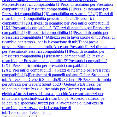
Mapress
Pressatrici compatibilità [1]
Pezzi di ricambio per Pressatrici
compatibilità [1]
Pressatrici compatibilità [2]
Pezzi di ricambio per
Pressatrici compatibilità [2]
Compatibilità pressatrici [1] / [2]
Pezzi di
ricambio per Compatibilità pressatrici [1] / [2]
Pressatrici
compatibilità [2XL]
Pezzi di ricambio per Pressatrici compatibilità
[2XL]
Pressatrici compatibilità [3]
Pezzi di ricambio per Pressatrici
compatibilità [3]
Pressatrici compatibilità [4]
Pezzi di ricambio per
Pressatrici compatibilità [4]
Attrezzi per la lavorazione di tubi
Pezzi di
ricambio per Attrezzi per la lavorazione di tubi
Tappi prova
pressione
Strumenti di controllo
Accessori
Pressatrici
Pezzi di ricambio
per Pressatrici
Pressatrici compatibilità [1]
Pezzi di ricambio per
Pressatrici compatibilità [1]
Pressatrici compatibilità [2]
Pezzi di
ricambio per Pressatrici compatibilità [2]
Pressatrici compatibilità
[2XL]
Pezzi di ricambio per Pressatrici compatibilità
[2XL]
Pressatrici compatibilità [4]
Pezzi di ricambio per Pressatrici
compatibilità [4]
Per sistemi di pannelli radianti Geberit
Srotolatori
tubi
Attrezzi per Geberit Silent-db20 / Geberit PE
Pezzi di ricambio
per Attrezzi per Geberit Silent-db20 / Geberit PE
Attrezzi per
saldatura elettrica
Pezzi di ricambio per Attrezzi per saldatura
elettrica
Attrezzi per saldatura a specchio
Accessori attrezzi per
saldatura a specchio
Pezzi di ricambio per Accessori attrezzi per
saldatura a specchio
Attrezzi per la lavorazione di tubi
Pezzi di
ricambio per Attrezzi per la lavorazione di
tubi
Telecomandi
Telecomandi