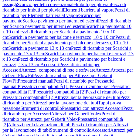
fissaggi
Scarico per tetti convenzionale
Imbuti per pluviali
Pezzi di
ricambio per Imbuti per pluviali
Elementi barriera al vapore
Pezzi di
ricambio per Elementi barriera al vapore
Scarico per
pavimento
Scarico pavimento per interni ed esterni
Pezzi di ricambio
per Scarico pavimento per interni ed esterni
Scarichi a pavimento 10
x 10 cm
Pezzi di ricambio per Scarichi a pavimento 10 x 10
cm
Scarichi a pavimento per balcone e terrazzo, 10 x 10 cm
Pezzi di
ricambio per Scarichi a pavimento per balcone e terrazzo, 10 x 10
cm
Scarichi a pavimento 13 x 13 cm
Pezzi di ricambio per Scarichi a
pavimento 13 x 13 cm
Scarichi a pavimento per balconi e terrazzi, 13
x 13 cm
Pezzi di ricambio per Scarichi a pavimento per balconi e
terrazzi, 13 x 13 cm
Accessori
Pezzi di ricambio per
Accessori
Attrezzi, componenti di rete e software
Attrezzi
Attrezzi per
Geberit FlowFit
Pezzi di ricambio per Attrezzi per Geberit
FlowFit
Pressatrici manuali
Pezzi di ricambio per Pressatrici
manuali
Pressatrici compatibilità [1]
Pezzi di ricambio per Pressatrici
compatibilità [1]
Pressatrici compatibilità [2]
Pezzi di ricambio per
Pressatrici compatibilità [2]
Attrezzi per la lavorazione dei tubi
Pezzi
di ricambio per Attrezzi per la lavorazione dei tubi
Tappi prova
pressione
Strumenti di controllo
Pressatrici con attrezzi
Accessori
Pezzi
di ricambio per Accessori
Attrezzi per Geberit Volex
Pezzi di
ricambio per Attrezzi per Geberit Volex
Pressatrici compatibilità
[2]
Attrezzi per la lavorazione di tubi
Pezzi di ricambio per Attrezzi
per la lavorazione di tubi
Strumenti di controllo
Accessori
Attrezzi per
Geberit Mapress
Pezzi di ricambio per Attrezzi per Geberit