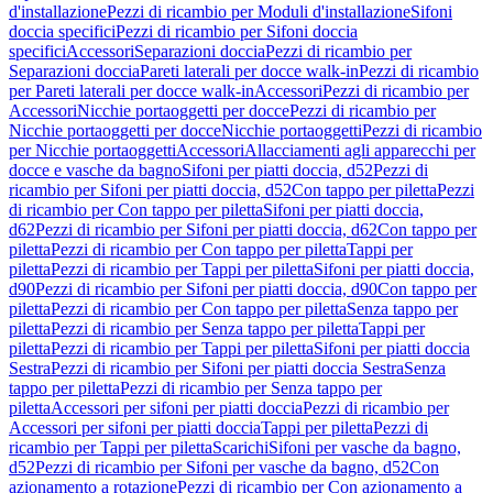
d'installazione
Pezzi di ricambio per Moduli d'installazione
Sifoni
doccia specifici
Pezzi di ricambio per Sifoni doccia
specifici
Accessori
Separazioni doccia
Pezzi di ricambio per
Separazioni doccia
Pareti laterali per docce walk-in
Pezzi di ricambio
per Pareti laterali per docce walk-in
Accessori
Pezzi di ricambio per
Accessori
Nicchie portaoggetti per docce
Pezzi di ricambio per
Nicchie portaoggetti per docce
Nicchie portaoggetti
Pezzi di ricambio
per Nicchie portaoggetti
Accessori
Allacciamenti agli apparecchi per
docce e vasche da bagno
Sifoni per piatti doccia, d52
Pezzi di
ricambio per Sifoni per piatti doccia, d52
Con tappo per piletta
Pezzi
di ricambio per Con tappo per piletta
Sifoni per piatti doccia,
d62
Pezzi di ricambio per Sifoni per piatti doccia, d62
Con tappo per
piletta
Pezzi di ricambio per Con tappo per piletta
Tappi per
piletta
Pezzi di ricambio per Tappi per piletta
Sifoni per piatti doccia,
d90
Pezzi di ricambio per Sifoni per piatti doccia, d90
Con tappo per
piletta
Pezzi di ricambio per Con tappo per piletta
Senza tappo per
piletta
Pezzi di ricambio per Senza tappo per piletta
Tappi per
piletta
Pezzi di ricambio per Tappi per piletta
Sifoni per piatti doccia
Sestra
Pezzi di ricambio per Sifoni per piatti doccia Sestra
Senza
tappo per piletta
Pezzi di ricambio per Senza tappo per
piletta
Accessori per sifoni per piatti doccia
Pezzi di ricambio per
Accessori per sifoni per piatti doccia
Tappi per piletta
Pezzi di
ricambio per Tappi per piletta
Scarichi
Sifoni per vasche da bagno,
d52
Pezzi di ricambio per Sifoni per vasche da bagno, d52
Con
azionamento a rotazione
Pezzi di ricambio per Con azionamento a