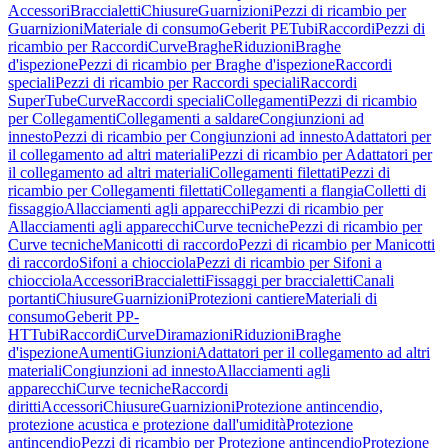
Accessori
Braccialetti
Chiusure
Guarnizioni
Pezzi di ricambio per
Guarnizioni
Materiale di consumo
Geberit PE
Tubi
Raccordi
Pezzi di
ricambio per Raccordi
Curve
Braghe
Riduzioni
Braghe
d'ispezione
Pezzi di ricambio per Braghe d'ispezione
Raccordi
speciali
Pezzi di ricambio per Raccordi speciali
Raccordi
SuperTube
Curve
Raccordi speciali
Collegamenti
Pezzi di ricambio
per Collegamenti
Collegamenti a saldare
Congiunzioni ad
innesto
Pezzi di ricambio per Congiunzioni ad innesto
Adattatori per
il collegamento ad altri materiali
Pezzi di ricambio per Adattatori per
il collegamento ad altri materiali
Collegamenti filettati
Pezzi di
ricambio per Collegamenti filettati
Collegamenti a flangia
Colletti di
fissaggio
Allacciamenti agli apparecchi
Pezzi di ricambio per
Allacciamenti agli apparecchi
Curve tecniche
Pezzi di ricambio per
Curve tecniche
Manicotti di raccordo
Pezzi di ricambio per Manicotti
di raccordo
Sifoni a chiocciola
Pezzi di ricambio per Sifoni a
chiocciola
Accessori
Braccialetti
Fissaggi per braccialetti
Canali
portanti
Chiusure
Guarnizioni
Protezioni cantiere
Materiali di
consumo
Geberit PP-
HT
Tubi
Raccordi
Curve
Diramazioni
Riduzioni
Braghe
d'ispezione
Aumenti
Giunzioni
Adattatori per il collegamento ad altri
materiali
Congiunzioni ad innesto
Allacciamenti agli
apparecchi
Curve tecniche
Raccordi
diritti
Accessori
Chiusure
Guarnizioni
Protezione antincendio,
protezione acustica e protezione dall'umidità
Protezione
antincendio
Pezzi di ricambio per Protezione antincendio
Protezione