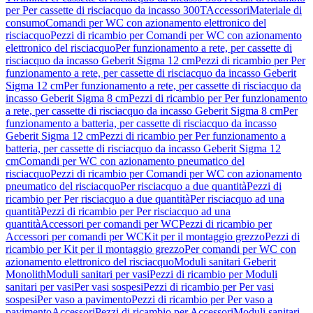
per Per cassette di risciacquo da incasso 300T
Accessori
Materiale di
consumo
Comandi per WC con azionamento elettronico del
risciacquo
Pezzi di ricambio per Comandi per WC con azionamento
elettronico del risciacquo
Per funzionamento a rete, per cassette di
risciacquo da incasso Geberit Sigma 12 cm
Pezzi di ricambio per Per
funzionamento a rete, per cassette di risciacquo da incasso Geberit
Sigma 12 cm
Per funzionamento a rete, per cassette di risciacquo da
incasso Geberit Sigma 8 cm
Pezzi di ricambio per Per funzionamento
a rete, per cassette di risciacquo da incasso Geberit Sigma 8 cm
Per
funzionamento a batteria, per cassette di risciacquo da incasso
Geberit Sigma 12 cm
Pezzi di ricambio per Per funzionamento a
batteria, per cassette di risciacquo da incasso Geberit Sigma 12
cm
Comandi per WC con azionamento pneumatico del
risciacquo
Pezzi di ricambio per Comandi per WC con azionamento
pneumatico del risciacquo
Per risciacquo a due quantità
Pezzi di
ricambio per Per risciacquo a due quantità
Per risciacquo ad una
quantità
Pezzi di ricambio per Per risciacquo ad una
quantità
Accessori per comandi per WC
Pezzi di ricambio per
Accessori per comandi per WC
Kit per il montaggio grezzo
Pezzi di
ricambio per Kit per il montaggio grezzo
Per comandi per WC con
azionamento elettronico del risciacquo
Moduli sanitari Geberit
Monolith
Moduli sanitari per vasi
Pezzi di ricambio per Moduli
sanitari per vasi
Per vasi sospesi
Pezzi di ricambio per Per vasi
sospesi
Per vaso a pavimento
Pezzi di ricambio per Per vaso a
pavimento
Accessori
Pezzi di ricambio per Accessori
Moduli sanitari