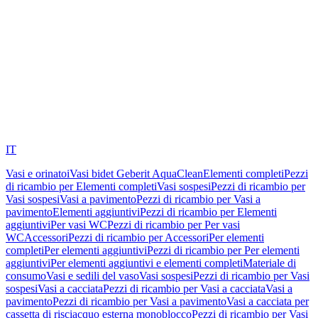
IT
Vasi e orinatoi
Vasi bidet Geberit AquaClean
Elementi completi
Pezzi
di ricambio per Elementi completi
Vasi sospesi
Pezzi di ricambio per
Vasi sospesi
Vasi a pavimento
Pezzi di ricambio per Vasi a
pavimento
Elementi aggiuntivi
Pezzi di ricambio per Elementi
aggiuntivi
Per vasi WC
Pezzi di ricambio per Per vasi
WC
Accessori
Pezzi di ricambio per Accessori
Per elementi
completi
Per elementi aggiuntivi
Pezzi di ricambio per Per elementi
aggiuntivi
Per elementi aggiuntivi e elementi completi
Materiale di
consumo
Vasi e sedili del vaso
Vasi sospesi
Pezzi di ricambio per Vasi
sospesi
Vasi a cacciata
Pezzi di ricambio per Vasi a cacciata
Vasi a
pavimento
Pezzi di ricambio per Vasi a pavimento
Vasi a cacciata per
cassetta di risciacquo esterna monoblocco
Pezzi di ricambio per Vasi