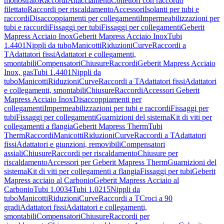
monostrato
Raccordi
Allacciamenti
Collettori con raccordo
filettato
Raccordi per riscaldamento
Accessori
Isolanti per tubi e
raccordi
Disaccoppiamenti per collegamenti
Impermeabilizzazioni per
tubi e raccordi
Fissaggi per tubi
Fissaggi per collegamenti
Geberit
Mapress Acciaio Inox
Geberit Mapress Acciaio Inox
Tubi
1.4401
Nippli da tubo
Manicotti
Riduzioni
Curve
Raccordi a
T
Adattatori fissi
Adattatori e collegamenti,
smontabili
Compensatori
Chiusure
Raccordi
Geberit Mapress Acciaio
Inox, gas
Tubi 1.4401
Nippli da
tubo
Manicotti
Riduzioni
Curve
Raccordi a T
Adattatori fissi
Adattatori
e collegamenti, smontabili
Chiusure
Raccordi
Accessori Geberit
Mapress Acciaio Inox
Disaccoppiamenti per
collegamenti
Impermeabilizzazioni per tubi e raccordi
Fissaggi per
tubi
Fissaggi per collegamenti
Guarnizioni del sistema
Kit di viti per
collegamenti a flangia
Geberit Mapress Therm
Tubi
Therm
Raccordi
Manicotti
Riduzioni
Curve
Raccordi a T
Adattatori
fissi
Adattatori e giunzioni, removibili
Compensatori
assiali
Chiusure
Raccordi per riscaldamento
Chiusure per
riscaldamento
Accessori per Geberit Mapress Therm
Guarnizioni del
sistema
Kit di viti per collegamenti a flangia
Fissaggi per tubi
Geberit
Mapress acciaio al Carbonio
Geberit Mapress Acciaio al
Carbonio
Tubi 1.0034
Tubi 1.0215
Nippli da
tubo
Manicotti
Riduzioni
Curve
Raccordi a T
Croci a 90
gradi
Adattatori fissi
Adattatori e collegamenti,
smontabili
Compensatori
Chiusure
Raccordi per