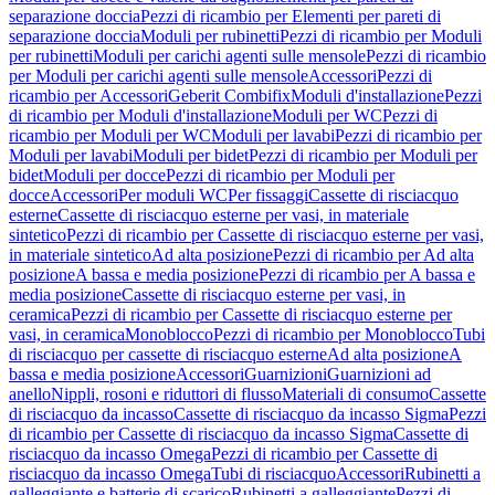
separazione doccia
Pezzi di ricambio per Elementi per pareti di
separazione doccia
Moduli per rubinetti
Pezzi di ricambio per Moduli
per rubinetti
Moduli per carichi agenti sulle mensole
Pezzi di ricambio
per Moduli per carichi agenti sulle mensole
Accessori
Pezzi di
ricambio per Accessori
Geberit Combifix
Moduli d'installazione
Pezzi
di ricambio per Moduli d'installazione
Moduli per WC
Pezzi di
ricambio per Moduli per WC
Moduli per lavabi
Pezzi di ricambio per
Moduli per lavabi
Moduli per bidet
Pezzi di ricambio per Moduli per
bidet
Moduli per docce
Pezzi di ricambio per Moduli per
docce
Accessori
Per moduli WC
Per fissaggi
Cassette di risciacquo
esterne
Cassette di risciacquo esterne per vasi, in materiale
sintetico
Pezzi di ricambio per Cassette di risciacquo esterne per vasi,
in materiale sintetico
Ad alta posizione
Pezzi di ricambio per Ad alta
posizione
A bassa e media posizione
Pezzi di ricambio per A bassa e
media posizione
Cassette di risciacquo esterne per vasi, in
ceramica
Pezzi di ricambio per Cassette di risciacquo esterne per
vasi, in ceramica
Monoblocco
Pezzi di ricambio per Monoblocco
Tubi
di risciacquo per cassette di risciacquo esterne
Ad alta posizione
A
bassa e media posizione
Accessori
Guarnizioni
Guarnizioni ad
anello
Nippli, rosoni e riduttori di flusso
Materiali di consumo
Cassette
di risciacquo da incasso
Cassette di risciacquo da incasso Sigma
Pezzi
di ricambio per Cassette di risciacquo da incasso Sigma
Cassette di
risciacquo da incasso Omega
Pezzi di ricambio per Cassette di
risciacquo da incasso Omega
Tubi di risciacquo
Accessori
Rubinetti a
galleggiante e batterie di scarico
Rubinetti a galleggiante
Pezzi di