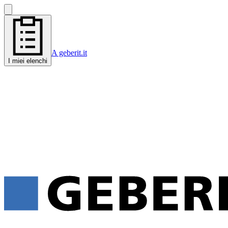
A geberit.it
I miei elenchi