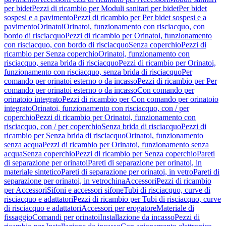
per bidet
Pezzi di ricambio per Moduli sanitari per bidet
Per bidet
sospesi e a pavimento
Pezzi di ricambio per Per bidet sospesi e a
pavimento
Orinatoi
Orinatoi, funzionamento con risciacquo, con
bordo di risciacquo
Pezzi di ricambio per Orinatoi, funzionamento
con risciacquo, con bordo di risciacquo
Senza coperchio
Pezzi di
ricambio per Senza coperchio
Orinatoi, funzionamento con
risciacquo, senza brida di risciacquo
Pezzi di ricambio per Orinatoi,
funzionamento con risciacquo, senza brida di risciacquo
Per
comando per orinatoi esterno o da incasso
Pezzi di ricambio per Per
comando per orinatoi esterno o da incasso
Con comando per
orinatoio integrato
Pezzi di ricambio per Con comando per orinatoio
integrato
Orinatoi, funzionamento con risciacquo, con / per
coperchio
Pezzi di ricambio per Orinatoi, funzionamento con
risciacquo, con / per coperchio
Senza brida di risciacquo
Pezzi di
ricambio per Senza brida di risciacquo
Orinatoi, funzionamento
senza acqua
Pezzi di ricambio per Orinatoi, funzionamento senza
acqua
Senza coperchio
Pezzi di ricambio per Senza coperchio
Pareti
di separazione per orinatoi
Pareti di separazione per orinatoi, in
materiale sintetico
Pareti di separazione per orinatoi, in vetro
Pareti di
separazione per orinatoi, in vetrochina
Accessori
Pezzi di ricambio
per Accessori
Sifoni e accessori sifone
Tubi di risciacquo, curve di
risciacquo e adattatori
Pezzi di ricambio per Tubi di risciacquo, curve
di risciacquo e adattatori
Accessori per erogatore
Materiale di
fissaggio
Comandi per orinatoi
Installazione da incasso
Pezzi di