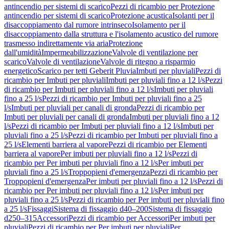
antincendio per sistemi di scarico
Pezzi di ricambio per Protezione
antincendio per sistemi di scarico
Protezione acustica
Isolanti per il
disaccoppiamento dal rumore intrinseco
Isolamento per il
disaccoppiamento dalla struttura e l'isolamento acustico del rumore
trasmesso indirettamente via aria
Protezione
dall'umidità
Impermeabilizzazione
Valvole di ventilazione per
scarico
Valvole di ventilazione
Valvole di ritegno a risparmio
energetico
Scarico per tetti Geberit Pluvia
Imbuti per pluviali
Pezzi di
ricambio per Imbuti per pluviali
Imbuti per pluviali fino a 12 l/s
Pezzi
di ricambio per Imbuti per pluviali fino a 12 l/s
Imbuti per pluviali
fino a 25 l/s
Pezzi di ricambio per Imbuti per pluviali fino a 25
l/s
Imbuti per pluviali per canali di gronda
Pezzi di ricambio per
Imbuti per pluviali per canali di gronda
Imbuti per pluviali fino a 12
l/s
Pezzi di ricambio per Imbuti per pluviali fino a 12 l/s
Imbuti per
pluviali fino a 25 l/s
Pezzi di ricambio per Imbuti per pluviali fino a
25 l/s
Elementi barriera al vapore
Pezzi di ricambio per Elementi
barriera al vapore
Per imbuti per pluviali fino a 12 l/s
Pezzi di
ricambio per Per imbuti per pluviali fino a 12 l/s
Per imbuti per
pluviali fino a 25 l/s
Troppopieni d'emergenza
Pezzi di ricambio per
Troppopieni d'emergenza
Per imbuti per pluviali fino a 12 l/s
Pezzi di
ricambio per Per imbuti per pluviali fino a 12 l/s
Per imbuti per
pluviali fino a 25 l/s
Pezzi di ricambio per Per imbuti per pluviali fino
a 25 l/s
Fissaggi
Sistema di fissaggio d40–200
Sistema di fissaggio
d250–315
Accessori
Pezzi di ricambio per Accessori
Per imbuti per
pluviali
Pezzi di ricambio per Per imbuti per pluviali
Per