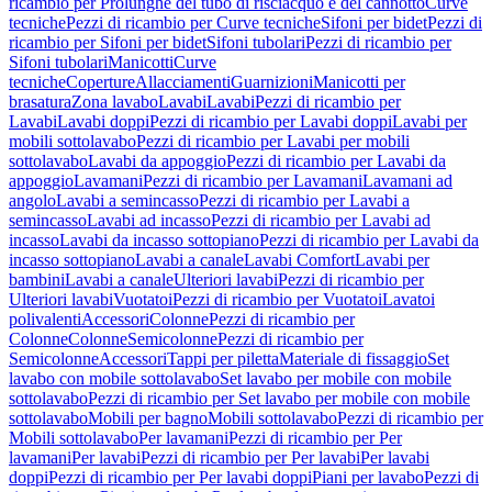
ricambio per Prolunghe del tubo di risciacquo e del cannotto
Curve
tecniche
Pezzi di ricambio per Curve tecniche
Sifoni per bidet
Pezzi di
ricambio per Sifoni per bidet
Sifoni tubolari
Pezzi di ricambio per
Sifoni tubolari
Manicotti
Curve
tecniche
Coperture
Allacciamenti
Guarnizioni
Manicotti per
brasatura
Zona lavabo
Lavabi
Lavabi
Pezzi di ricambio per
Lavabi
Lavabi doppi
Pezzi di ricambio per Lavabi doppi
Lavabi per
mobili sottolavabo
Pezzi di ricambio per Lavabi per mobili
sottolavabo
Lavabi da appoggio
Pezzi di ricambio per Lavabi da
appoggio
Lavamani
Pezzi di ricambio per Lavamani
Lavamani ad
angolo
Lavabi a semincasso
Pezzi di ricambio per Lavabi a
semincasso
Lavabi ad incasso
Pezzi di ricambio per Lavabi ad
incasso
Lavabi da incasso sottopiano
Pezzi di ricambio per Lavabi da
incasso sottopiano
Lavabi a canale
Lavabi Comfort
Lavabi per
bambini
Lavabi a canale
Ulteriori lavabi
Pezzi di ricambio per
Ulteriori lavabi
Vuotatoi
Pezzi di ricambio per Vuotatoi
Lavatoi
polivalenti
Accessori
Colonne
Pezzi di ricambio per
Colonne
Colonne
Semicolonne
Pezzi di ricambio per
Semicolonne
Accessori
Tappi per piletta
Materiale di fissaggio
Set
lavabo con mobile sottolavabo
Set lavabo per mobile con mobile
sottolavabo
Pezzi di ricambio per Set lavabo per mobile con mobile
sottolavabo
Mobili per bagno
Mobili sottolavabo
Pezzi di ricambio per
Mobili sottolavabo
Per lavamani
Pezzi di ricambio per Per
lavamani
Per lavabi
Pezzi di ricambio per Per lavabi
Per lavabi
doppi
Pezzi di ricambio per Per lavabi doppi
Piani per lavabo
Pezzi di