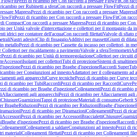
e FlowFit
Pezzi di ricambio per Con raccordi a pressare FlowFit
Con racc
 ricambio per Rubinetti a sfera
Con raccordi a pressare FlowFit
Pezzi di 
pressare Mapress
Pezzi di ricambio per Con raccordi a pressare Mapress
 FlowFit
Pezzi di ricambio per Con raccordi a pressare FlowFit
Con racco
ordi Compact
Con raccordi a pressare Mapress
Pezzi di ricambio per Con 
io per Unità valvole d'intercettazione e collettori per il montaggio da i
ti idrici per contatore dell'acqua
Con raccordi filettati
Valvole di sfiato 
etrali
Nastri adesivi
Clip di fissaggio
Additivi per massetti
Giunti di dilat
 in metallo
Pezzi di ricambio per Cassette da incasso per collettori, in me
r Collettori per riscaldamento a pavimento
Valvole a sfera
Termometri
Ada
e
Pezzi di ricambio per Unità di termoregolazione
Collettori per circuiti d
te
Accessori
Isolanti per collettori
Tubi di protezione
Sistemi di smaltiment
d'ispezione
Pezzi di ricambio per Braghe d'ispezione
Raccordi SuperTub
ricambio per Congiunzioni ad innesto
Adattatori per il collegamento ad al
ciamenti agli apparecchi
Curve tecniche
Pezzi di ricambio per Curve tec
zi di ricambio per Tubi
Raccordi
Pezzi di ricambio per Raccordi
Curve
Pe
zzi di ricambio per Braghe d'ispezione
Collegamenti
Pezzi di ricambio 
li
Allacciamenti agli apparecchi
Pezzi di ricambio per Allacciamenti agli
i
Chiusure
Guarnizioni
Tappi di protezione
Materiali di consumo
Geberit S
per Braghe
Riduzioni
Pezzi di ricambio per Riduzioni
Braghe d'ispezione
iramazioni
Pezzi di ricambio per Diramazioni
Collegamenti
Pezzi di ric
li
Accessori
Pezzi di ricambio per Accessori
Braccialetti
Chiusure
Guarniz
i
Braghe d'ispezione
Pezzi di ricambio per Braghe d'ispezione
Raccordi s
 Collegamenti
Collegamenti a saldare
Congiunzioni ad innesto
Pezzi di r
ri materiali
Collegamenti filettati
Pezzi di ricambio per Collegamenti filet