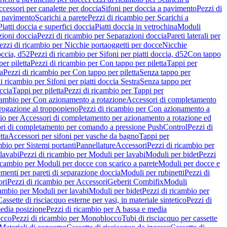
cessori per canalette per doccia
Sifoni per doccia a pavimento
Pezzi di
a pavimento
Scarichi a parete
Pezzi di ricambio per Scarichi a
iatti doccia e superfici doccia
Piatti doccia in vetrochina
Moduli
zioni doccia
Pezzi di ricambio per Separazioni doccia
Pareti laterali per
ezzi di ricambio per Nicchie portaoggetti per docce
Nicchie
occia, d52
Pezzi di ricambio per Sifoni per piatti doccia, d52
Con tappo
er piletta
Pezzi di ricambio per Con tappo per piletta
Tappi per
a
Pezzi di ricambio per Con tappo per piletta
Senza tappo per
i ricambio per Sifoni per piatti doccia Sestra
Senza tappo per
ccia
Tappi per piletta
Pezzi di ricambio per Tappi per
icambio per Con azionamento a rotazione
Accessori di completamento
rogazione al troppopieno
Pezzi di ricambio per Con azionamento a
bio per Accessori di completamento per azionamento a rotazione ed
ri di completamento per comando a pressione PushControl
Pezzi di
tta
Accessori per sifoni per vasche da bagno
Tappi per
mbio per Sistemi portanti
Pannellature
Accessori
Pezzi di ricambio per
lavabi
Pezzi di ricambio per Moduli per lavabi
Moduli per bidet
Pezzi
icambio per Moduli per docce con scarico a parete
Moduli per docce e
menti per pareti di separazione doccia
Moduli per rubinetti
Pezzi di
ori
Pezzi di ricambio per Accessori
Geberit Combifix
Moduli
cambio per Moduli per lavabi
Moduli per bidet
Pezzi di ricambio per
assette di risciacquo esterne per vasi, in materiale sintetico
Pezzi di
edia posizione
Pezzi di ricambio per A bassa e media
cco
Pezzi di ricambio per Monoblocco
Tubi di risciacquo per cassette