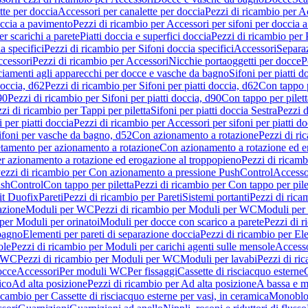
tte per doccia
Accessori per canalette per doccia
Pezzi di ricambio per Ac
occia a pavimento
Pezzi di ricambio per Accessori per sifoni per doccia 
r scarichi a parete
Piatti doccia e superfici doccia
Pezzi di ricambio per P
a specifici
Pezzi di ricambio per Sifoni doccia specifici
Accessori
Separa
cessori
Pezzi di ricambio per Accessori
Nicchie portaoggetti per docce
P
ciamenti agli apparecchi per docce e vasche da bagno
Sifoni per piatti d
doccia, d62
Pezzi di ricambio per Sifoni per piatti doccia, d62
Con tappo p
90
Pezzi di ricambio per Sifoni per piatti doccia, d90
Con tappo per pilett
zi di ricambio per Tappi per piletta
Sifoni per piatti doccia Sestra
Pezzi d
 per piatti doccia
Pezzi di ricambio per Accessori per sifoni per piatti do
ifoni per vasche da bagno, d52
Con azionamento a rotazione
Pezzi di r
etamento per azionamento a rotazione
Con azionamento a rotazione ed e
r azionamento a rotazione ed erogazione al troppopieno
Pezzi di ricam
ezzi di ricambio per Con azionamento a pressione PushControl
Accesso
ushControl
Con tappo per piletta
Pezzi di ricambio per Con tappo per pile
it Duofix
Pareti
Pezzi di ricambio per Pareti
Sistemi portanti
Pezzi di rica
azione
Moduli per WC
Pezzi di ricambio per Moduli per WC
Moduli per 
per Moduli per orinatoi
Moduli per docce con scarico a parete
Pezzi di r
 bagno
Elementi per pareti di separazione doccia
Pezzi di ricambio per Ele
ole
Pezzi di ricambio per Moduli per carichi agenti sulle mensole
Access
r WC
Pezzi di ricambio per Moduli per WC
Moduli per lavabi
Pezzi di ri
occe
Accessori
Per moduli WC
Per fissaggi
Cassette di risciacquo esterne
C
ico
Ad alta posizione
Pezzi di ricambio per Ad alta posizione
A bassa e m
icambio per Cassette di risciacquo esterne per vasi, in ceramica
Monoblo