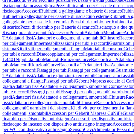
di risciacquo esterne
Ad alta posizione
A bassa e media posizione
Acces
risciacquo da incasso Sigma
Pezzi di ricambio per Cassette di risciac
risciacquo
Accessori
Rubinetti a galleggiante e batterie di scarico
Rubine
Rubinetti a galleggiante per cassette di risciacquo esterne
Rubinetti a g
galleggiante per cassette in ceramica
Pezzi di ricambio per Rubinetti a 
di scarico
Pezzi di ricambio per Batterie di scarico
Risciacquo a due qua
Risciacquo a due quantità
Accessori
Pulsanti
Adattatori
Membrane
Adduz
T
Adattatori fissi
Adattatori e collegamenti, smontabili
Chiusure
Raccord
per collegamenti
Impermeabilizzazioni per tubi e raccordi
Guarnizioni 
sistema
Kit di viti per collegamenti a flangia
Materiali di consumo
Geber
per tubi e raccordi
Disaccoppiamenti per collegamenti
Impermeabilizzaz
1.4401
Nippli da tubo
Manicotti
Riduzioni
Curve
Raccordi a T
Adattatori
tubo
Manicotti
Riduzioni
Curve
Raccordi a T
Adattatori fissi
Adattatori e
per tubi e raccordi
Fissaggi per tubi
Fissaggi per collegamenti
Guarnizio
T
Adattatori fissi
Adattatori e giunzioni, removibili
Compensatori assial
collegamenti a flangia
Fissaggi per tubi
Geberit Mapress acciaio al Car
gradi
Adattatori fissi
Adattatori e collegamenti, smontabili
Compensator
tubi e raccordi
Fissaggi per tubi
Fissaggi per collegamenti
Guarnizioni d
gradi
Adattatori fissi
Adattatori e collegamenti, smontabili
Chiusure
Rac
fissi
Adattatori e collegamenti, smontabili
Chiusure
Raccordi
Accessori 
collegamenti
Guarnizioni del sistema
Kit di viti per collegamenti a flan
collegamenti, smontabili
Accessori per Geberit Mapress CuNiFe
Guarn
ricambio per Dispositivi antiristagno
Accessori per dispositivi antirist
risciacquo da incasso con dispositivo antiristagno integrato
Accessori p
per WC con dispositivo antiristagno
Sensori
Cavi
Alimentatori
Pezzi di 