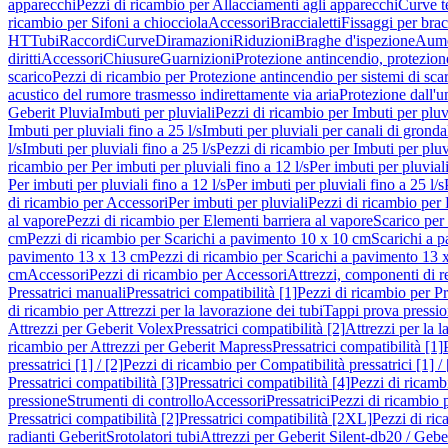
apparecchi
Pezzi di ricambio per Allacciamenti agli apparecchi
Curve t
ricambio per Sifoni a chiocciola
Accessori
Braccialetti
Fissaggi per bracc
HT
Tubi
Raccordi
Curve
Diramazioni
Riduzioni
Braghe d'ispezione
Aume
diritti
Accessori
Chiusure
Guarnizioni
Protezione antincendio, protezione
scarico
Pezzi di ricambio per Protezione antincendio per sistemi di sca
acustico del rumore trasmesso indirettamente via aria
Protezione dall'u
Geberit Pluvia
Imbuti per pluviali
Pezzi di ricambio per Imbuti per pluv
Imbuti per pluviali fino a 25 l/s
Imbuti per pluviali per canali di gronda
l/s
Imbuti per pluviali fino a 25 l/s
Pezzi di ricambio per Imbuti per pluvi
ricambio per Per imbuti per pluviali fino a 12 l/s
Per imbuti per pluviali
Per imbuti per pluviali fino a 12 l/s
Per imbuti per pluviali fino a 25 l/s
di ricambio per Accessori
Per imbuti per pluviali
Pezzi di ricambio per 
al vapore
Pezzi di ricambio per Elementi barriera al vapore
Scarico per
cm
Pezzi di ricambio per Scarichi a pavimento 10 x 10 cm
Scarichi a 
pavimento 13 x 13 cm
Pezzi di ricambio per Scarichi a pavimento 13 
cm
Accessori
Pezzi di ricambio per Accessori
Attrezzi, componenti di r
Pressatrici manuali
Pressatrici compatibilità [1]
Pezzi di ricambio per Pre
di ricambio per Attrezzi per la lavorazione dei tubi
Tappi prova pressi
Attrezzi per Geberit Volex
Pressatrici compatibilità [2]
Attrezzi per la l
ricambio per Attrezzi per Geberit Mapress
Pressatrici compatibilità [1]
pressatrici [1] / [2]
Pezzi di ricambio per Compatibilità pressatrici [1] / 
Pressatrici compatibilità [3]
Pressatrici compatibilità [4]
Pezzi di ricambi
pressione
Strumenti di controllo
Accessori
Pressatrici
Pezzi di ricambio p
Pressatrici compatibilità [2]
Pressatrici compatibilità [2XL]
Pezzi di ric
radianti Geberit
Srotolatori tubi
Attrezzi per Geberit Silent-db20 / Gebe