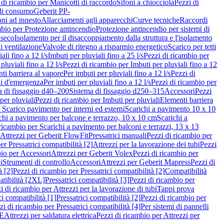
 di ricambio per Manicotti di raccordo
Sifoni a chiocciola
Pezzi di
 di consumo
Geberit PP-
ni ad innesto
Allacciamenti agli apparecchi
Curve tecniche
Raccordi
mbio per Protezione antincendio
Protezione antincendio per sistemi di
nseco
Isolamento per il disaccoppiamento dalla struttura e l'isolamento
i ventilazione
Valvole di ritegno a risparmio energetico
Scarico per tetti
ali fino a 12 l/s
Imbuti per pluviali fino a 25 l/s
Pezzi di ricambio per
pluviali fino a 12 l/s
Pezzi di ricambio per Imbuti per pluviali fino a 12
ti barriera al vapore
Per imbuti per pluviali fino a 12 l/s
Pezzi di
ni d'emergenza
Per imbuti per pluviali fino a 12 l/s
Pezzi di ricambio per
a di fissaggio d40–200
Sistema di fissaggio d250–315
Accessori
Pezzi
per pluviali
Pezzi di ricambio per Imbuti per pluviali
Elementi barriera
 Scarico pavimento per interni ed esterni
Scarichi a pavimento 10 x 10
chi a pavimento per balcone e terrazzo, 10 x 10 cm
Scarichi a
ricambio per Scarichi a pavimento per balconi e terrazzi, 13 x 13
 Attrezzi per Geberit FlowFit
Pressatrici manuali
Pezzi di ricambio per
er Pressatrici compatibilità [2]
Attrezzi per la lavorazione dei tubi
Pezzi
bio per Accessori
Attrezzi per Geberit Volex
Pezzi di ricambio per
i
Strumenti di controllo
Accessori
Attrezzi per Geberit Mapress
Pezzi di
à [2]
Pezzi di ricambio per Pressatrici compatibilità [2]
Compatibilità
atibilità [2XL]
Pressatrici compatibilità [3]
Pezzi di ricambio per
i di ricambio per Attrezzi per la lavorazione di tubi
Tappi prova
i compatibilità [1]
Pressatrici compatibilità [2]
Pezzi di ricambio per
zi di ricambio per Pressatrici compatibilità [4]
Per sistemi di pannelli
PE
Attrezzi per saldatura elettrica
Pezzi di ricambio per Attrezzi per