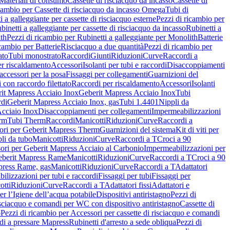
Materiali di consumo
Cassette di risciacquo da incasso
Cassette di
icambio per Cassette di risciacquo da incasso Omega
Tubi di
i a galleggiante per cassette di risciacquo esterne
Pezzi di ricambio per
binetti a galleggiante per cassette di risciacquo da incasso
Rubinetti a
ith
Pezzi di ricambio per Rubinetti a galleggiante per Monolith
Batterie
icambio per Batterie
Risciacquo a due quantità
Pezzi di ricambio per
ato
Tubi monostrato
Raccordi
Giunti
Riduzioni
Curve
Raccordi a
r riscaldamento
Accessori
Isolanti per tubi e raccordi
Disaccoppiamenti
accessori per la posa
Fissaggi per collegamenti
Guarnizioni del
i con raccordo filettato
Raccordi per riscaldamento
Accessori
Isolanti
it Mapress Acciaio Inox
Geberit Mapress Acciaio Inox
Tubi
di
Geberit Mapress Acciaio Inox, gas
Tubi 1.4401
Nippli da
Acciaio Inox
Disaccoppiamenti per collegamenti
Impermeabilizzazioni
rm
Tubi Therm
Raccordi
Manicotti
Riduzioni
Curve
Raccordi a
ori per Geberit Mapress Therm
Guarnizioni del sistema
Kit di viti per
li da tubo
Manicotti
Riduzioni
Curve
Raccordi a T
Croci a 90
ori per Geberit Mapress Acciaio al Carbonio
Impermeabilizzazioni per
berit Mapress Rame
Manicotti
Riduzioni
Curve
Raccordi a T
Croci a 90
press Rame, gas
Manicotti
Riduzioni
Curve
Raccordi a T
Adattatori
ilizzazioni per tubi e raccordi
Fissaggi per tubi
Fissaggi per
otti
Riduzioni
Curve
Raccordi a T
Adattatori fissi
Adattatori e
er l’Igiene dell’acqua potabile
Dispositivi antiristagno
Pezzi di
isciacquo e comandi per WC con dispositivo antiristagno
Cassette di
o
Pezzi di ricambio per Accessori per cassette di risciacquo e comandi
di a pressare Mapress
Rubinetti d'arresto a sede obliqua
Pezzi di