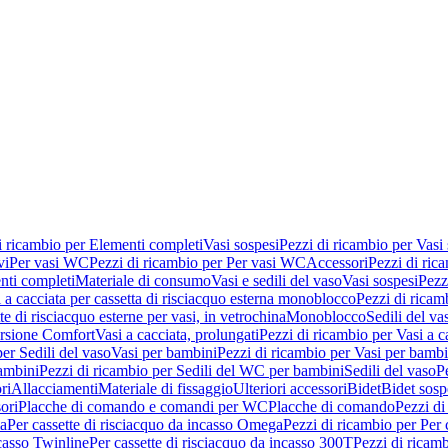
i ricambio per Elementi completi
Vasi sospesi
Pezzi di ricambio per Vasi
vi
Per vasi WC
Pezzi di ricambio per Per vasi WC
Accessori
Pezzi di ric
nti completi
Materiale di consumo
Vasi e sedili del vaso
Vasi sospesi
Pezz
 a cacciata per cassetta di risciacquo esterna monoblocco
Pezzi di ricamb
te di risciacquo esterne per vasi, in vetrochina
Monoblocco
Sedili del va
ersione Comfort
Vasi a cacciata, prolungati
Pezzi di ricambio per Vasi a c
er Sedili del vaso
Vasi per bambini
Pezzi di ricambio per Vasi per bambi
ambini
Pezzi di ricambio per Sedili del WC per bambini
Sedili del vaso
P
ri
Allacciamenti
Materiale di fissaggio
Ulteriori accessori
Bidet
Bidet sosp
ori
Placche di comando e comandi per WC
Placche di comando
Pezzi di
ma
Per cassette di risciacquo da incasso Omega
Pezzi di ricambio per Per
ncasso Twinline
Per cassette di risciacquo da incasso 300T
Pezzi di ricamb