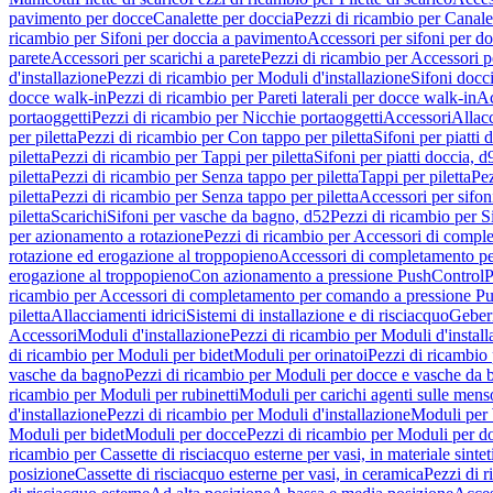
pavimento per docce
Canalette per doccia
Pezzi di ricambio per Canale
ricambio per Sifoni per doccia a pavimento
Accessori per sifoni per d
parete
Accessori per scarichi a parete
Pezzi di ricambio per Accessori pe
d'installazione
Pezzi di ricambio per Moduli d'installazione
Sifoni docci
docce walk-in
Pezzi di ricambio per Pareti laterali per docce walk-in
Ac
portaoggetti
Pezzi di ricambio per Nicchie portaoggetti
Accessori
Allac
per piletta
Pezzi di ricambio per Con tappo per piletta
Sifoni per piatti 
piletta
Pezzi di ricambio per Tappi per piletta
Sifoni per piatti doccia, d
piletta
Pezzi di ricambio per Senza tappo per piletta
Tappi per piletta
Pez
piletta
Pezzi di ricambio per Senza tappo per piletta
Accessori per sifoni
piletta
Scarichi
Sifoni per vasche da bagno, d52
Pezzi di ricambio per S
per azionamento a rotazione
Pezzi di ricambio per Accessori di compl
rotazione ed erogazione al troppopieno
Accessori di completamento pe
erogazione al troppopieno
Con azionamento a pressione PushControl
P
ricambio per Accessori di completamento per comando a pressione P
piletta
Allacciamenti idrici
Sistemi di installazione e di risciacquo
Geber
Accessori
Moduli d'installazione
Pezzi di ricambio per Moduli d'install
di ricambio per Moduli per bidet
Moduli per orinatoi
Pezzi di ricambio 
vasche da bagno
Pezzi di ricambio per Moduli per docce e vasche da
ricambio per Moduli per rubinetti
Moduli per carichi agenti sulle mens
d'installazione
Pezzi di ricambio per Moduli d'installazione
Moduli pe
Moduli per bidet
Moduli per docce
Pezzi di ricambio per Moduli per d
ricambio per Cassette di risciacquo esterne per vasi, in materiale sintet
posizione
Cassette di risciacquo esterne per vasi, in ceramica
Pezzi di r