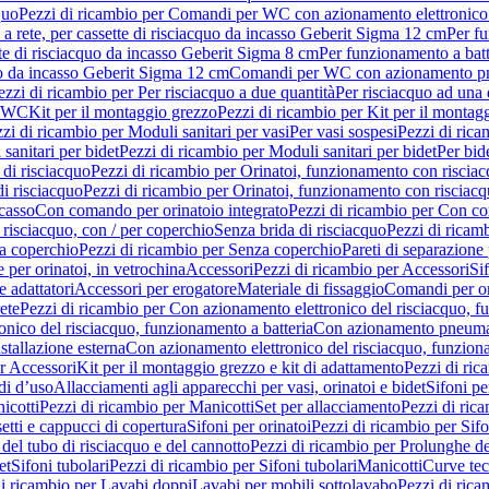
quo
Pezzi di ricambio per Comandi per WC con azionamento elettronico 
a rete, per cassette di risciacquo da incasso Geberit Sigma 12 cm
Per fu
tte di risciacquo da incasso Geberit Sigma 8 cm
Per funzionamento a batt
quo da incasso Geberit Sigma 12 cm
Comandi per WC con azionamento pne
ezzi di ricambio per Per risciacquo a due quantità
Per risciacquo ad una 
r WC
Kit per il montaggio grezzo
Pezzi di ricambio per Kit per il montag
zi di ricambio per Moduli sanitari per vasi
Per vasi sospesi
Pezzi di rica
sanitari per bidet
Pezzi di ricambio per Moduli sanitari per bidet
Per bid
di risciacquo
Pezzi di ricambio per Orinatoi, funzionamento con risciac
i risciacquo
Pezzi di ricambio per Orinatoi, funzionamento con risciacq
ncasso
Con comando per orinatoio integrato
Pezzi di ricambio per Con co
risciacquo, con / per coperchio
Senza brida di risciacquo
Pezzi di ricam
a coperchio
Pezzi di ricambio per Senza coperchio
Pareti di separazione 
e per orinatoi, in vetrochina
Accessori
Pezzi di ricambio per Accessori
Si
e adattatori
Accessori per erogatore
Materiale di fissaggio
Comandi per or
ete
Pezzi di ricambio per Con azionamento elettronico del risciacquo, f
onico del risciacquo, funzionamento a batteria
Con azionamento pneumat
stallazione esterna
Con azionamento elettronico del risciacquo, funziona
r Accessori
Kit per il montaggio grezzo e kit di adattamento
Pezzi di ric
i d’uso
Allacciamenti agli apparecchi per vasi, orinatoi e bidet
Sifoni pe
icotti
Pezzi di ricambio per Manicotti
Set per allacciamento
Pezzi di ric
etti e cappucci di copertura
Sifoni per orinatoi
Pezzi di ricambio per Sifo
del tubo di risciacquo e del cannotto
Pezzi di ricambio per Prolunghe de
et
Sifoni tubolari
Pezzi di ricambio per Sifoni tubolari
Manicotti
Curve te
di ricambio per Lavabi doppi
Lavabi per mobili sottolavabo
Pezzi di rica