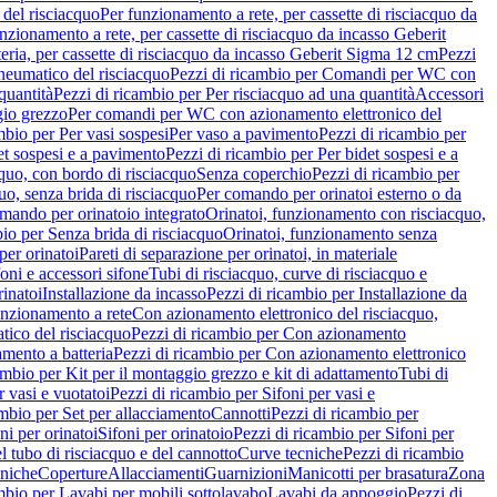
del risciacquo
Per funzionamento a rete, per cassette di risciacquo da
nzionamento a rete, per cassette di risciacquo da incasso Geberit
eria, per cassette di risciacquo da incasso Geberit Sigma 12 cm
Pezzi
umatico del risciacquo
Pezzi di ricambio per Comandi per WC con
quantità
Pezzi di ricambio per Per risciacquo ad una quantità
Accessori
gio grezzo
Per comandi per WC con azionamento elettronico del
mbio per Per vasi sospesi
Per vaso a pavimento
Pezzi di ricambio per
et sospesi e a pavimento
Pezzi di ricambio per Per bidet sospesi e a
quo, con bordo di risciacquo
Senza coperchio
Pezzi di ricambio per
uo, senza brida di risciacquo
Per comando per orinatoi esterno o da
mando per orinatoio integrato
Orinatoi, funzionamento con risciacquo,
bio per Senza brida di risciacquo
Orinatoi, funzionamento senza
per orinatoi
Pareti di separazione per orinatoi, in materiale
foni e accessori sifone
Tubi di risciacquo, curve di risciacquo e
inatoi
Installazione da incasso
Pezzi di ricambio per Installazione da
unzionamento a rete
Con azionamento elettronico del risciacquo,
ico del risciacquo
Pezzi di ricambio per Con azionamento
mento a batteria
Pezzi di ricambio per Con azionamento elettronico
ambio per Kit per il montaggio grezzo e kit di adattamento
Tubi di
r vasi e vuotatoi
Pezzi di ricambio per Sifoni per vasi e
ambio per Set per allacciamento
Cannotti
Pezzi di ricambio per
ni per orinatoi
Sifoni per orinatoio
Pezzi di ricambio per Sifoni per
l tubo di risciacquo e del cannotto
Curve tecniche
Pezzi di ricambio
cniche
Coperture
Allacciamenti
Guarnizioni
Manicotti per brasatura
Zona
mbio per Lavabi per mobili sottolavabo
Lavabi da appoggio
Pezzi di