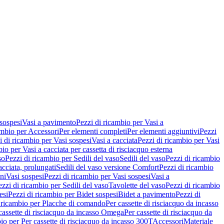
 sospesi
Vasi a pavimento
Pezzi di ricambio per Vasi a
ambio per Accessori
Per elementi completi
Per elementi aggiuntivi
Pezzi
i di ricambio per Vasi sospesi
Vasi a cacciata
Pezzi di ricambio per Vasi
io per Vasi a cacciata per cassetta di risciacquo esterna
so
Pezzi di ricambio per Sedili del vaso
Sedili del vaso
Pezzi di ricambio
acciata, prolungati
Sedili del vaso versione Comfort
Pezzi di ricambio
ni
Vasi sospesi
Pezzi di ricambio per Vasi sospesi
Vasi a
ezzi di ricambio per Sedili del vaso
Tavolette del vaso
Pezzi di ricambio
esi
Pezzi di ricambio per Bidet sospesi
Bidet a pavimento
Pezzi di
 ricambio per Placche di comando
Per cassette di risciacquo da incasso
 cassette di risciacquo da incasso Omega
Per cassette di risciacquo da
io per Per cassette di risciacquo da incasso 300T
Accessori
Materiale