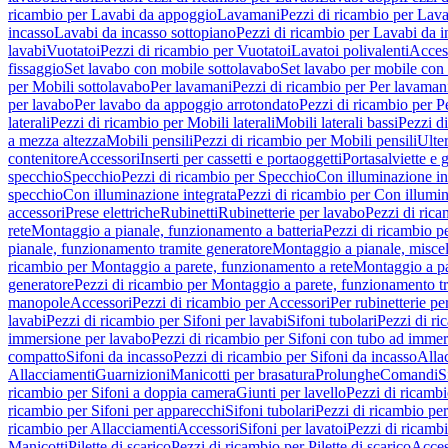
ricambio per Lavabi da appoggio
Lavamani
Pezzi di ricambio per Lav
incasso
Lavabi da incasso sottopiano
Pezzi di ricambio per Lavabi da i
lavabi
Vuotatoi
Pezzi di ricambio per Vuotatoi
Lavatoi polivalenti
Acces
fissaggio
Set lavabo con mobile sottolavabo
Set lavabo per mobile con
per Mobili sottolavabo
Per lavamani
Pezzi di ricambio per Per lavaman
per lavabo
Per lavabo da appoggio arrotondato
Pezzi di ricambio per P
laterali
Pezzi di ricambio per Mobili laterali
Mobili laterali bassi
Pezzi di
a mezza altezza
Mobili pensili
Pezzi di ricambio per Mobili pensili
Ulte
contenitore
Accessori
Inserti per cassetti e portaoggetti
Portasalviette e 
specchio
Specchio
Pezzi di ricambio per Specchio
Con illuminazione in
specchio
Con illuminazione integrata
Pezzi di ricambio per Con illumin
accessori
Prese elettriche
Rubinetti
Rubinetterie per lavabo
Pezzi di rica
rete
Montaggio a pianale, funzionamento a batteria
Pezzi di ricambio p
pianale, funzionamento tramite generatore
Montaggio a pianale, misc
ricambio per Montaggio a parete, funzionamento a rete
Montaggio a pa
generatore
Pezzi di ricambio per Montaggio a parete, funzionamento t
manopole
Accessori
Pezzi di ricambio per Accessori
Per rubinetterie pe
lavabi
Pezzi di ricambio per Sifoni per lavabi
Sifoni tubolari
Pezzi di ri
immersione per lavabo
Pezzi di ricambio per Sifoni con tubo ad immer
compatto
Sifoni da incasso
Pezzi di ricambio per Sifoni da incasso
Alla
Allacciamenti
Guarnizioni
Manicotti per brasatura
Prolunghe
Comandi
S
ricambio per Sifoni a doppia camera
Giunti per lavello
Pezzi di ricambi
ricambio per Sifoni per apparecchi
Sifoni tubolari
Pezzi di ricambio per
ricambio per Allacciamenti
Accessori
Sifoni per lavatoi
Pezzi di ricambi
Manicotti
Pilette di scarico
Pezzi di ricambio per Pilette di scarico
Acces