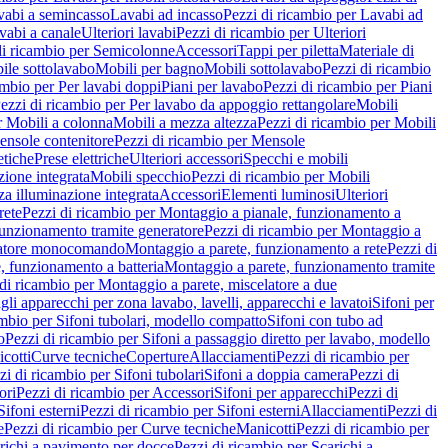
vabi a semincasso
Lavabi ad incasso
Pezzi di ricambio per Lavabi ad
vabi a canale
Ulteriori lavabi
Pezzi di ricambio per Ulteriori
di ricambio per Semicolonne
Accessori
Tappi per piletta
Materiale di
ile sottolavabo
Mobili per bagno
Mobili sottolavabo
Pezzi di ricambio
ambio per Per lavabi doppi
Piani per lavabo
Pezzi di ricambio per Piani
ezzi di ricambio per Per lavabo da appoggio rettangolare
Mobili
r Mobili a colonna
Mobili a mezza altezza
Pezzi di ricambio per Mobili
nsole contenitore
Pezzi di ricambio per Mensole
tiche
Prese elettriche
Ulteriori accessori
Specchi e mobili
zione integrata
Mobili specchio
Pezzi di ricambio per Mobili
za illuminazione integrata
Accessori
Elementi luminosi
Ulteriori
rete
Pezzi di ricambio per Montaggio a pianale, funzionamento a
funzionamento tramite generatore
Pezzi di ricambio per Montaggio a
elatore monocomando
Montaggio a parete, funzionamento a rete
Pezzi di
, funzionamento a batteria
Montaggio a parete, funzionamento tramite
di ricambio per Montaggio a parete, miscelatore a due
gli apparecchi per zona lavabo, lavelli, apparecchi e lavatoi
Sifoni per
ambio per Sifoni tubolari, modello compatto
Sifoni con tubo ad
o
Pezzi di ricambio per Sifoni a passaggio diretto per lavabo, modello
cotti
Curve tecniche
Coperture
Allacciamenti
Pezzi di ricambio per
zi di ricambio per Sifoni tubolari
Sifoni a doppia camera
Pezzi di
ori
Pezzi di ricambio per Accessori
Sifoni per apparecchi
Pezzi di
Sifoni esterni
Pezzi di ricambio per Sifoni esterni
Allacciamenti
Pezzi di
e
Pezzi di ricambio per Curve tecniche
Manicotti
Pezzi di ricambio per
richi a pavimento per docce
Pezzi di ricambio per Scarichi a