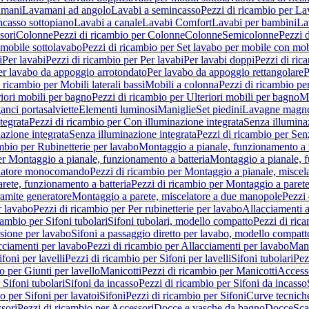
amani
Lavamani ad angolo
Lavabi a semincasso
Pezzi di ricambio per La
ncasso sottopiano
Lavabi a canale
Lavabi Comfort
Lavabi per bambini
La
sori
Colonne
Pezzi di ricambio per Colonne
Colonne
Semicolonne
Pezzi 
 mobile sottolavabo
Pezzi di ricambio per Set lavabo per mobile con mob
i
Per lavabi
Pezzi di ricambio per Per lavabi
Per lavabi doppi
Pezzi di ric
er lavabo da appoggio arrotondato
Per lavabo da appoggio rettangolare
P
 ricambio per Mobili laterali bassi
Mobili a colonna
Pezzi di ricambio pe
riori mobili per bagno
Pezzi di ricambio per Ulteriori mobili per bagno
Me
ganci portasalviette
Elementi luminosi
Maniglie
Set piedini
Lavagne magne
tegrata
Pezzi di ricambio per Con illuminazione integrata
Senza illumina
azione integrata
Senza illuminazione integrata
Pezzi di ricambio per Sen
mbio per Rubinetterie per lavabo
Montaggio a pianale, funzionamento a 
er Montaggio a pianale, funzionamento a batteria
Montaggio a pianale, 
elatore monocomando
Pezzi di ricambio per Montaggio a pianale, misc
rete, funzionamento a batteria
Pezzi di ricambio per Montaggio a parete
ramite generatore
Montaggio a parete, miscelatore a due manopole
Pezzi 
r lavabo
Pezzi di ricambio per Per rubinetterie per lavabo
Allacciamenti a
cambio per Sifoni tubolari
Sifoni tubolari, modello compatto
Pezzi di ric
sione per lavabo
Sifoni a passaggio diretto per lavabo, modello compatt
cciamenti per lavabo
Pezzi di ricambio per Allacciamenti per lavabo
Mani
ifoni per lavelli
Pezzi di ricambio per Sifoni per lavelli
Sifoni tubolari
Pez
o per Giunti per lavello
Manicotti
Pezzi di ricambio per Manicotti
Access
 Sifoni tubolari
Sifoni da incasso
Pezzi di ricambio per Sifoni da incasso
o per Sifoni per lavatoi
Sifoni
Pezzi di ricambio per Sifoni
Curve tecnich
sori
Pezzi di ricambio per Accessori
Docce e vasche da bagno
Docce
Sca