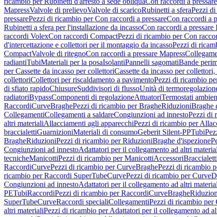
ricambio per Rubinetti d'arresto a sede obliqua
Con raccordi a pressar
Mapress
Valvole di prelievo
Valvole di scarico
Rubinetti a sfera
Pezzi di
pressare
Pezzi di ricambio per Con raccordi a pressare
Con raccordi a 
Rubinetti a sfera per l'installazione da incasso
Con raccordi a pressare
raccordi Volex
Con raccordi Compact
Pezzi di ricambio per Con racc
d'intercettazione e collettori per il montaggio da incasso
Pezzi di ricamb
Compact
Valvole di ritegno
Con raccordi a pressare Mapress
Collegamen
radianti
Tubi
Materiali per la posa
Isolanti
Pannelli sagomati
Bande perim
per Cassette da incasso per collettori
Cassette da incasso per collettori,
collettori
Collettori per riscaldamento a pavimento
Pezzi di ricambio pe
di sfiato rapido
Chiusure
Suddivisori di flusso
Unità di termoregolazion
radiatori
Bypass
Componenti di regolazione
Attuatori
Termostati ambien
Raccordi
Curve
Braghe
Pezzi di ricambio per Braghe
Riduzioni
Braghe 
Collegamenti
Collegamenti a saldare
Congiunzioni ad innesto
Pezzi di 
altri materiali
Allacciamenti agli apparecchi
Pezzi di ricambio per Allac
braccialetti
Guarnizioni
Materiali di consumo
Geberit Silent-PP
Tubi
Pez
Braghe
Riduzioni
Pezzi di ricambio per Riduzioni
Braghe d'ispezione
Pe
Congiunzioni ad innesto
Adattatori per il collegamento ad altri materia
tecniche
Manicotti
Pezzi di ricambio per Manicotti
Accessori
Braccialett
Raccordi
Curve
Pezzi di ricambio per Curve
Braghe
Pezzi di ricambio 
ricambio per Raccordi SuperTube
Curve
Pezzi di ricambio per Curve
D
Congiunzioni ad innesto
Adattatori per il collegamento ad altri materia
PE
Tubi
Raccordi
Pezzi di ricambio per Raccordi
Curve
Braghe
Riduzion
SuperTube
Curve
Raccordi speciali
Collegamenti
Pezzi di ricambio per
altri materiali
Pezzi di ricambio per Adattatori per il collegamento ad alt