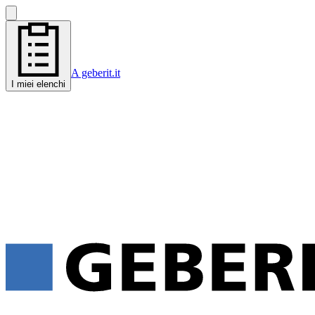
A geberit.it
I miei elenchi