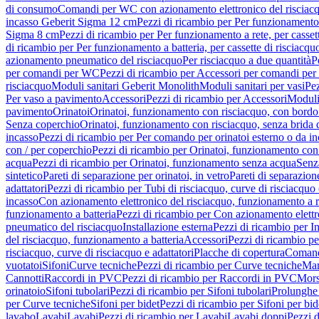
di consumo
Comandi per WC con azionamento elettronico del risciac
incasso Geberit Sigma 12 cm
Pezzi di ricambio per Per funzionamento 
Sigma 8 cm
Pezzi di ricambio per Per funzionamento a rete, per casse
di ricambio per Per funzionamento a batteria, per cassette di risciac
azionamento pneumatico del risciacquo
Per risciacquo a due quantità
P
per comandi per WC
Pezzi di ricambio per Accessori per comandi pe
risciacquo
Moduli sanitari Geberit Monolith
Moduli sanitari per vasi
Pez
Per vaso a pavimento
Accessori
Pezzi di ricambio per Accessori
Moduli 
pavimento
Orinatoi
Orinatoi, funzionamento con risciacquo, con bordo 
Senza coperchio
Orinatoi, funzionamento con risciacquo, senza brida d
incasso
Pezzi di ricambio per Per comando per orinatoi esterno o da i
con / per coperchio
Pezzi di ricambio per Orinatoi, funzionamento con 
acqua
Pezzi di ricambio per Orinatoi, funzionamento senza acqua
Senz
sintetico
Pareti di separazione per orinatoi, in vetro
Pareti di separazion
adattatori
Pezzi di ricambio per Tubi di risciacquo, curve di risciacquo 
incasso
Con azionamento elettronico del risciacquo, funzionamento a r
funzionamento a batteria
Pezzi di ricambio per Con azionamento elettr
pneumatico del risciacquo
Installazione esterna
Pezzi di ricambio per In
del risciacquo, funzionamento a batteria
Accessori
Pezzi di ricambio pe
risciacquo, curve di risciacquo e adattatori
Placche di copertura
Comand
vuotatoi
Sifoni
Curve tecniche
Pezzi di ricambio per Curve tecniche
Man
Cannotti
Raccordi in PVC
Pezzi di ricambio per Raccordi in PVC
Mors
orinatoio
Sifoni tubolari
Pezzi di ricambio per Sifoni tubolari
Prolunghe 
per Curve tecniche
Sifoni per bidet
Pezzi di ricambio per Sifoni per bid
lavabo
Lavabi
Lavabi
Pezzi di ricambio per Lavabi
Lavabi doppi
Pezzi 