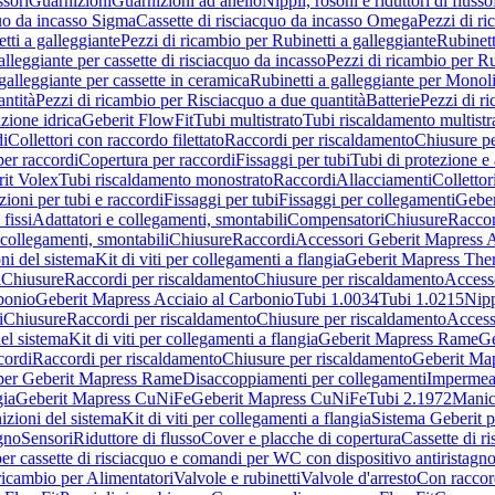
sori
Guarnizioni
Guarnizioni ad anello
Nippli, rosoni e riduttori di flusso
quo da incasso Sigma
Cassette di risciacquo da incasso Omega
Pezzi di r
tti a galleggiante
Pezzi di ricambio per Rubinetti a galleggiante
Rubinett
alleggiante per cassette di risciacquo da incasso
Pezzi di ricambio per Ru
galleggiante per cassette in ceramica
Rubinetti a galleggiante per Monol
ntità
Pezzi di ricambio per Risciacquo a due quantità
Batterie
Pezzi di r
ione idrica
Geberit FlowFit
Tubi multistrato
Tubi riscaldamento multistr
i
Collettori con raccordo filettato
Raccordi per riscaldamento
Chiusure pe
per raccordi
Copertura per raccordi
Fissaggi per tubi
Tubi di protezione e 
it Volex
Tubi riscaldamento monostrato
Raccordi
Allacciamenti
Collettor
ioni per tubi e raccordi
Fissaggi per tubi
Fissaggi per collegamenti
Geber
 fissi
Adattatori e collegamenti, smontabili
Compensatori
Chiusure
Raccor
 collegamenti, smontabili
Chiusure
Raccordi
Accessori Geberit Mapress 
ni del sistema
Kit di viti per collegamenti a flangia
Geberit Mapress The
i
Chiusure
Raccordi per riscaldamento
Chiusure per riscaldamento
Access
bonio
Geberit Mapress Acciaio al Carbonio
Tubi 1.0034
Tubi 1.0215
Nipp
i
Chiusure
Raccordi per riscaldamento
Chiusure per riscaldamento
Access
el sistema
Kit di viti per collegamenti a flangia
Geberit Mapress Rame
Ge
cordi
Raccordi per riscaldamento
Chiusure per riscaldamento
Geberit Ma
per Geberit Mapress Rame
Disaccoppiamenti per collegamenti
Impermeab
gia
Geberit Mapress CuNiFe
Geberit Mapress CuNiFe
Tubi 2.1972
Manic
izioni del sistema
Kit di viti per collegamenti a flangia
Sistema Geberit p
agno
Sensori
Riduttore di flusso
Cover e placche di copertura
Cassette di r
er cassette di risciacquo e comandi per WC con dispositivo antiristagn
ricambio per Alimentatori
Valvole e rubinetti
Valvole d'arresto
Con raccor