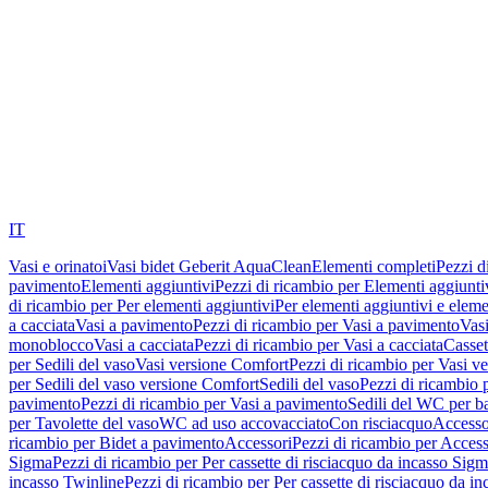
IT
Vasi e orinatoi
Vasi bidet Geberit AquaClean
Elementi completi
Pezzi d
pavimento
Elementi aggiuntivi
Pezzi di ricambio per Elementi aggiunti
di ricambio per Per elementi aggiuntivi
Per elementi aggiuntivi e eleme
a cacciata
Vasi a pavimento
Pezzi di ricambio per Vasi a pavimento
Vasi
monoblocco
Vasi a cacciata
Pezzi di ricambio per Vasi a cacciata
Casset
per Sedili del vaso
Vasi versione Comfort
Pezzi di ricambio per Vasi v
per Sedili del vaso versione Comfort
Sedili del vaso
Pezzi di ricambio p
pavimento
Pezzi di ricambio per Vasi a pavimento
Sedili del WC per b
per Tavolette del vaso
WC ad uso accovacciato
Con risciacquo
Accesso
ricambio per Bidet a pavimento
Accessori
Pezzi di ricambio per Access
Sigma
Pezzi di ricambio per Per cassette di risciacquo da incasso Sig
incasso Twinline
Pezzi di ricambio per Per cassette di risciacquo da i