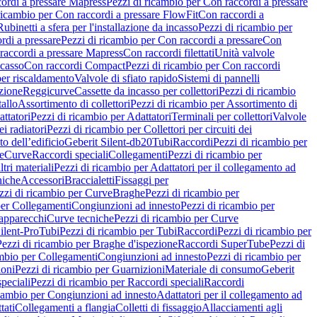
ordi a pressare Mapress
Pezzi di ricambio per Con raccordi a pressare
ricambio per Con raccordi a pressare FlowFit
Con raccordi a
Rubinetti a sfera per l'installazione da incasso
Pezzi di ricambio per
rdi a pressare
Pezzi di ricambio per Con raccordi a pressare
Con
raccordi a pressare Mapress
Con raccordi filettati
Unità valvole
ncasso
Con raccordi Compact
Pezzi di ricambio per Con raccordi
per riscaldamento
Valvole di sfiato rapido
Sistemi di pannelli
azione
Reggicurve
Cassette da incasso per collettori
Pezzi di ricambio
tallo
Assortimento di collettori
Pezzi di ricambio per Assortimento di
ttatori
Pezzi di ricambio per Adattatori
Terminali per collettori
Valvole
ei radiatori
Pezzi di ricambio per Collettori per circuiti dei
o dell’edificio
Geberit Silent-db20
Tubi
Raccordi
Pezzi di ricambio per
e
Curve
Raccordi speciali
Collegamenti
Pezzi di ricambio per
tri materiali
Pezzi di ricambio per Adattatori per il collegamento ad
niche
Accessori
Braccialetti
Fissaggi per
zzi di ricambio per Curve
Braghe
Pezzi di ricambio per
per Collegamenti
Congiunzioni ad innesto
Pezzi di ricambio per
 apparecchi
Curve tecniche
Pezzi di ricambio per Curve
ilent-Pro
Tubi
Pezzi di ricambio per Tubi
Raccordi
Pezzi di ricambio per
Pezzi di ricambio per Braghe d'ispezione
Raccordi SuperTube
Pezzi di
ambio per Collegamenti
Congiunzioni ad innesto
Pezzi di ricambio per
ioni
Pezzi di ricambio per Guarnizioni
Materiale di consumo
Geberit
peciali
Pezzi di ricambio per Raccordi speciali
Raccordi
icambio per Congiunzioni ad innesto
Adattatori per il collegamento ad
tati
Collegamenti a flangia
Colletti di fissaggio
Allacciamenti agli