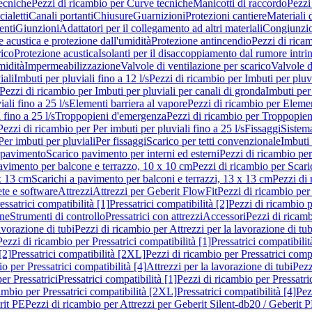
ecniche
Pezzi di ricambio per Curve tecniche
Manicotti di raccordo
Pezzi
ialetti
Canali portanti
Chiusure
Guarnizioni
Protezioni cantiere
Materiali
nti
Giunzioni
Adattatori per il collegamento ad altri materiali
Congiunzio
 acustica e protezione dall'umidità
Protezione antincendio
Pezzi di rica
rico
Protezione acustica
Isolanti per il disaccoppiamento dal rumore intri
midità
Impermeabilizzazione
Valvole di ventilazione per scarico
Valvole d
iali
Imbuti per pluviali fino a 12 l/s
Pezzi di ricambio per Imbuti per pluvi
Pezzi di ricambio per Imbuti per pluviali per canali di gronda
Imbuti per 
ali fino a 25 l/s
Elementi barriera al vapore
Pezzi di ricambio per Elemen
 fino a 25 l/s
Troppopieni d'emergenza
Pezzi di ricambio per Troppopie
Pezzi di ricambio per Per imbuti per pluviali fino a 25 l/s
Fissaggi
Sistem
Per imbuti per pluviali
Per fissaggi
Scarico per tetti convenzionale
Imbuti 
 pavimento
Scarico pavimento per interni ed esterni
Pezzi di ricambio per
pavimento per balcone e terrazzo, 10 x 10 cm
Pezzi di ricambio per Scari
x 13 cm
Scarichi a pavimento per balconi e terrazzi, 13 x 13 cm
Pezzi di 
ete e software
Attrezzi
Attrezzi per Geberit FlowFit
Pezzi di ricambio per
ssatrici compatibilità [1]
Pressatrici compatibilità [2]
Pezzi di ricambio p
one
Strumenti di controllo
Pressatrici con attrezzi
Accessori
Pezzi di ricam
avorazione di tubi
Pezzi di ricambio per Attrezzi per la lavorazione di tub
Pezzi di ricambio per Pressatrici compatibilità [1]
Pressatrici compatibilit
[2]
Pressatrici compatibilità [2XL]
Pezzi di ricambio per Pressatrici comp
o per Pressatrici compatibilità [4]
Attrezzi per la lavorazione di tubi
Pezz
er Pressatrici
Pressatrici compatibilità [1]
Pezzi di ricambio per Pressatric
ambio per Pressatrici compatibilità [2XL]
Pressatrici compatibilità [4]
Pez
rit PE
Pezzi di ricambio per Attrezzi per Geberit Silent-db20 / Geberit 