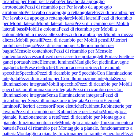
ricambio per Piani per lavabo
Per lavabo da appoggio
arrotondato
Pezzi di ricambio per Per lavabo da appoggio
arrotondato
Per lavabo da appoggio rettangolare
Pezzi di ricambio per
Per lavabo da appoggio rettangolare
Mobili laterali
Pezzi di ricambio
per Mobili laterali
Mobili laterali bassi
Pezzi di ricambio per Mobili
laterali bassi
Mobili a colonna
Pezzi di ricambio per Mobili a
colonna
Mobili a mezza altezza
Pezzi di ricambio per Mobili a mezza
altezza
Mobili pensili
Pezzi di ricambio per Mobili pensili
Ulteriori
mobili per bagno
Pezzi di ricambio per Ulteriori mobili per
bagno
Mensole contenitore
Pezzi di ricambio per Mensole
contenitore
Accessori
Inserti per cassetti e portaoggetti
Portasalviette e
ganci portasalviette
Elementi luminosi
Maniglie
Set piedini
Lavagne
magnetiche
Prese elettriche
Ulteriori accessori
Specchi e mobili
specchio
Specchio
Pezzi di ricambio per Specchio
Con illuminazione
integrata
Pezzi di ricambio per Con illuminazione integrata
Senza
illuminazione integrata
Mobili specchio
Pezzi di ricambio per Mobili
specchio
Con illuminazione integrata
Pezzi di ricambio per Con
illuminazione integrata
Senza illuminazione integrata
Pezzi di
ricambio per Senza illuminazione integrata
Accessori
Elementi
luminosi
Ulteriori accessori
Prese elettriche
Rubinetti
Rubinetterie per
lavabo
Pezzi di ricambio per Rubinetterie per lavabo
Montaggio a
pianale, funzionamento a rete
Pezzi di ricambio per Montaggio a
pianale, funzionamento a rete
Montaggio a pianale, funzionamento a
batteria
Pezzi di ricambio per Montaggio a pianale, funzionamento a
batteria
Montaggio a pianale, funzionamento tramite generatore
Pezzi