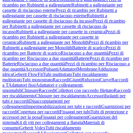
ricambio per Rubinetti a galleggiante
Rubinetti a galleggiante per
cassette di risciacquo esterne
Pezzi di ricambio per Rubinetti a
galleggiante per cassette di risciacquo esterne
Rubinetti a
galleggiante per cassette di risciacquo da incasso
Pezzi di ricambio
per Rubinetti a galleggiante per cassette di risciacquo da
incasso
Rubinetti a galleggiante per cassette in ceramica
Pezzi di
ricambio per Rubinetti a galleggiante per cassette in
ceramica
Rubinetti a galleggiante per Monolith
Pezzi di ricambio per
Rubinetti a galleggiante per Monolith
Batterie di scarico
Pezzi di
ricambio per Batterie di scarico
Risciacquo a due quantità
Pezzi di
ricambio per Risciacquo a due quantità
Batterie
Pezzi di ricambio per
Batterie
Risciacquo a due quantità
Pezzi di ricambio per Risciacquo a
due quantità
Accessori
Pulsanti
Adattatori
Membrane
Adduzione
idrica
Geberit FlowFit
Tubi multistrato
Tubi riscaldamento
multistrato
Tubi monostrato
Raccordi
Giunti
Riduzioni
Curve
Raccordi
a T
Adattatori fissi
Adattatori e collegamenti,
smontabili
Chiusure
Raccordi
Collettori con raccordo filettato
Raccordi
per riscaldamento
Chiusure per riscaldamento
Accessori
Isolanti per
tubi e raccordi
Disaccoppiamenti per
collegamenti
Impermeabilizzazioni per tubi e raccordi
Guarnizioni per
raccordi
Copertura per raccordi
Fissaggi per tubi
Tubi di protezione e
accessori per la posa
Fissaggi per collegamenti
Guarnizioni del
sistema
Kit di viti per collegamenti a flangia
Materiali di
consumo
Geberit Volex
Tubi riscaldamento