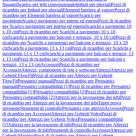
fissaggi
Scarico per tetti convenzionale
Imbuti per pluviali
Pezzi di
ricambio per Imbuti per pluviali
Elementi barriera al vapore
Pezzi di
ricambio per Elementi barriera al vapore
Scarico per
pavimento
Scarico pavimento per interni ed esterni
Pezzi di ricambio
per Scarico pavimento per interni ed esterni
Scarichi a pavimento 10
x 10 cm
Pezzi di ricambio per Scarichi a pavimento 10 x 10
cm
Scarichi a pavimento per balcone e terrazzo, 10 x 10 cm
Pezzi di
ricambio per Scarichi a pavimento per balcone e terrazzo, 10 x 10
cm
Scarichi a pavimento 13 x 13 cm
Pezzi di ricambio per Scarichi a
pavimento 13 x 13 cm
Scarichi a pavimento per balconi e terrazzi, 13
x 13 cm
Pezzi di ricambio per Scarichi a pavimento per balconi e
terrazzi, 13 x 13 cm
Accessori
Pezzi di ricambio per
Accessori
Attrezzi, componenti di rete e software
Attrezzi
Attrezzi per
Geberit FlowFit
Pezzi di ricambio per Attrezzi per Geberit
FlowFit
Pressatrici manuali
Pezzi di ricambio per Pressatrici
manuali
Pressatrici compatibilità [1]
Pezzi di ricambio per Pressatrici
compatibilità [1]
Pressatrici compatibilità [2]
Pezzi di ricambio per
Pressatrici compatibilità [2]
Attrezzi per la lavorazione dei tubi
Pezzi
di ricambio per Attrezzi per la lavorazione dei tubi
Tappi prova
pressione
Strumenti di controllo
Pressatrici con attrezzi
Accessori
Pezzi
di ricambio per Accessori
Attrezzi per Geberit Volex
Pezzi di
ricambio per Attrezzi per Geberit Volex
Pressatrici compatibilità
[2]
Attrezzi per la lavorazione di tubi
Pezzi di ricambio per Attrezzi
per la lavorazione di tubi
Strumenti di controllo
Accessori
Attrezzi per
Geberit Mapress
Pezzi di ricambio per Attrezzi per Geberit