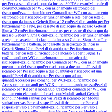
per Per cassette di risciacquo da incasso 300T
Accessori
Materiale di
consumo
Comandi per WC con azionamento elettronico del
risciacquo
Pezzi di ricambio per Comandi per WC con azionamento
elettronico del risciacquo
Per funzionamento a rete, per cassette di
risciacquo da incasso Geberit Sigma 12 cm
Pezzi di ricambio per Per
funzionamento a rete, per cassette di risciacquo da incasso Geberit
Sigma 12 cm
Per funzionamento a rete, per cassette di risciacquo da
incasso Geberit Sigma 8 cm
Pezzi di ricambio per Per funzionamento
a rete, per cassette di risciacquo da incasso Geberit Sigma 8 cm
Per
funzionamento a batteria, per cassette di risciacquo da incasso
Geberit Sigma 12 cm
Pezzi di ricambio per Per funzionamento a
batteria, per cassette di risciacquo da incasso Geberit Sigma 12
cm
Comandi per WC con azionamento pneumatico del
risciacquo
Pezzi di ricambio per Comandi per WC con azionamento
pneumatico del risciacquo
Per risciacquo a due quantità
Pezzi di
ricambio per Per risciacquo a due quantità
Per risciacquo ad una
quantità
Pezzi di ricambio per Per risciacquo ad una
quantità
Accessori per comandi per WC
Pezzi di ricambio per
Accessori per comandi per WC
Kit per il montaggio grezzo
Pezzi di
ricambio per Kit per il montaggio grezzo
Per comandi per WC con
azionamento elettronico del risciacquo
Moduli sanitari Geberit
Monolith
Moduli sanitari per vasi
Pezzi di ricambio per Moduli
sanitari per vasi
Per vasi sospesi
Pezzi di ricambio per Per vasi
sospesi
Per vaso a pavimento
Pezzi di ricambio per Per vaso a
pavimento
Accessori
Pezzi di ricambio per Accessori
Moduli sanitari