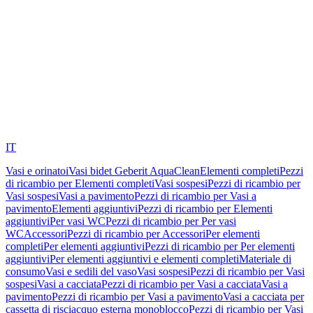
IT
Vasi e orinatoi
Vasi bidet Geberit AquaClean
Elementi completi
Pezzi
di ricambio per Elementi completi
Vasi sospesi
Pezzi di ricambio per
Vasi sospesi
Vasi a pavimento
Pezzi di ricambio per Vasi a
pavimento
Elementi aggiuntivi
Pezzi di ricambio per Elementi
aggiuntivi
Per vasi WC
Pezzi di ricambio per Per vasi
WC
Accessori
Pezzi di ricambio per Accessori
Per elementi
completi
Per elementi aggiuntivi
Pezzi di ricambio per Per elementi
aggiuntivi
Per elementi aggiuntivi e elementi completi
Materiale di
consumo
Vasi e sedili del vaso
Vasi sospesi
Pezzi di ricambio per Vasi
sospesi
Vasi a cacciata
Pezzi di ricambio per Vasi a cacciata
Vasi a
pavimento
Pezzi di ricambio per Vasi a pavimento
Vasi a cacciata per
cassetta di risciacquo esterna monoblocco
Pezzi di ricambio per Vasi