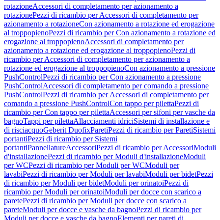
rotazione
Accessori di completamento per azionamento a
rotazione
Pezzi di ricambio per Accessori di completamento per
azionamento a rotazione
Con azionamento a rotazione ed erogazione
al troppopieno
Pezzi di ricambio per Con azionamento a rotazione ed
erogazione al troppopieno
Accessori di completamento per
azionamento a rotazione ed erogazione al troppopieno
Pezzi di
ricambio per Accessori di completamento per azionamento a
rotazione ed erogazione al troppopieno
Con azionamento a pressione
PushControl
Pezzi di ricambio per Con azionamento a pressione
PushControl
Accessori di completamento per comando a pressione
PushControl
Pezzi di ricambio per Accessori di completamento per
comando a pressione PushControl
Con tappo per piletta
Pezzi di
ricambio per Con tappo per piletta
Accessori per sifoni per vasche da
bagno
Tappi per piletta
Allacciamenti idrici
Sistemi di installazione e
di risciacquo
Geberit Duofix
Pareti
Pezzi di ricambio per Pareti
Sistemi
portanti
Pezzi di ricambio per Sistemi
portanti
Pannellature
Accessori
Pezzi di ricambio per Accessori
Moduli
d'installazione
Pezzi di ricambio per Moduli d'installazione
Moduli
per WC
Pezzi di ricambio per Moduli per WC
Moduli per
lavabi
Pezzi di ricambio per Moduli per lavabi
Moduli per bidet
Pezzi
di ricambio per Moduli per bidet
Moduli per orinatoi
Pezzi di
ricambio per Moduli per orinatoi
Moduli per docce con scarico a
parete
Pezzi di ricambio per Moduli per docce con scarico a
parete
Moduli per docce e vasche da bagno
Pezzi di ricambio per
Moduli per docce e vasche da bagno
Elementi per pareti di