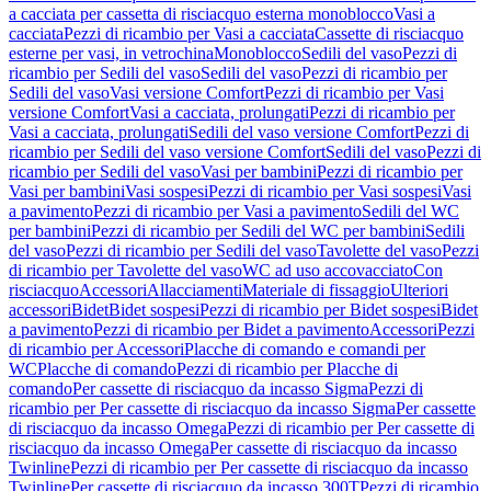
a cacciata per cassetta di risciacquo esterna monoblocco
Vasi a
cacciata
Pezzi di ricambio per Vasi a cacciata
Cassette di risciacquo
esterne per vasi, in vetrochina
Monoblocco
Sedili del vaso
Pezzi di
ricambio per Sedili del vaso
Sedili del vaso
Pezzi di ricambio per
Sedili del vaso
Vasi versione Comfort
Pezzi di ricambio per Vasi
versione Comfort
Vasi a cacciata, prolungati
Pezzi di ricambio per
Vasi a cacciata, prolungati
Sedili del vaso versione Comfort
Pezzi di
ricambio per Sedili del vaso versione Comfort
Sedili del vaso
Pezzi di
ricambio per Sedili del vaso
Vasi per bambini
Pezzi di ricambio per
Vasi per bambini
Vasi sospesi
Pezzi di ricambio per Vasi sospesi
Vasi
a pavimento
Pezzi di ricambio per Vasi a pavimento
Sedili del WC
per bambini
Pezzi di ricambio per Sedili del WC per bambini
Sedili
del vaso
Pezzi di ricambio per Sedili del vaso
Tavolette del vaso
Pezzi
di ricambio per Tavolette del vaso
WC ad uso accovacciato
Con
risciacquo
Accessori
Allacciamenti
Materiale di fissaggio
Ulteriori
accessori
Bidet
Bidet sospesi
Pezzi di ricambio per Bidet sospesi
Bidet
a pavimento
Pezzi di ricambio per Bidet a pavimento
Accessori
Pezzi
di ricambio per Accessori
Placche di comando e comandi per
WC
Placche di comando
Pezzi di ricambio per Placche di
comando
Per cassette di risciacquo da incasso Sigma
Pezzi di
ricambio per Per cassette di risciacquo da incasso Sigma
Per cassette
di risciacquo da incasso Omega
Pezzi di ricambio per Per cassette di
risciacquo da incasso Omega
Per cassette di risciacquo da incasso
Twinline
Pezzi di ricambio per Per cassette di risciacquo da incasso
Twinline
Per cassette di risciacquo da incasso 300T
Pezzi di ricambio