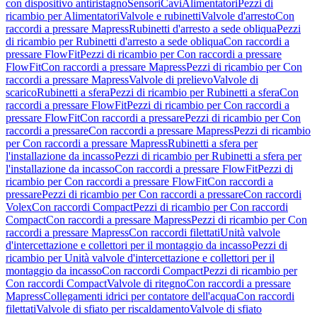
con dispositivo antiristagno
Sensori
Cavi
Alimentatori
Pezzi di
ricambio per Alimentatori
Valvole e rubinetti
Valvole d'arresto
Con
raccordi a pressare Mapress
Rubinetti d'arresto a sede obliqua
Pezzi
di ricambio per Rubinetti d'arresto a sede obliqua
Con raccordi a
pressare FlowFit
Pezzi di ricambio per Con raccordi a pressare
FlowFit
Con raccordi a pressare Mapress
Pezzi di ricambio per Con
raccordi a pressare Mapress
Valvole di prelievo
Valvole di
scarico
Rubinetti a sfera
Pezzi di ricambio per Rubinetti a sfera
Con
raccordi a pressare FlowFit
Pezzi di ricambio per Con raccordi a
pressare FlowFit
Con raccordi a pressare
Pezzi di ricambio per Con
raccordi a pressare
Con raccordi a pressare Mapress
Pezzi di ricambio
per Con raccordi a pressare Mapress
Rubinetti a sfera per
l'installazione da incasso
Pezzi di ricambio per Rubinetti a sfera per
l'installazione da incasso
Con raccordi a pressare FlowFit
Pezzi di
ricambio per Con raccordi a pressare FlowFit
Con raccordi a
pressare
Pezzi di ricambio per Con raccordi a pressare
Con raccordi
Volex
Con raccordi Compact
Pezzi di ricambio per Con raccordi
Compact
Con raccordi a pressare Mapress
Pezzi di ricambio per Con
raccordi a pressare Mapress
Con raccordi filettati
Unità valvole
d'intercettazione e collettori per il montaggio da incasso
Pezzi di
ricambio per Unità valvole d'intercettazione e collettori per il
montaggio da incasso
Con raccordi Compact
Pezzi di ricambio per
Con raccordi Compact
Valvole di ritegno
Con raccordi a pressare
Mapress
Collegamenti idrici per contatore dell'acqua
Con raccordi
filettati
Valvole di sfiato per riscaldamento
Valvole di sfiato