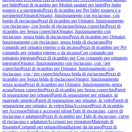
per bidet
Pezzi di ricambio per Moduli sanitari per bidet
Per bidet
sospesi e a pavimento
Pezzi di ricambio per Per bidet sospesi e a
pavimento
Orinatoi
Orinatoi, funzionamento con risciacquo, con
bordo di risciacquo
Pezzi di ricambio per Orinatoi, funzionamento
con risciacquo, con bordo di risciacquo
Senza coperchio
Pezzi di
ricambio per Senza coperchio
Orinatoi, funzionamento con
risciacquo, senza brida di risciacquo
Pezzi di ricambio per Orinatoi,
funzionamento con risciacquo, senza brida di risciacquo
Per
comando per orinatoi esterno o da incasso
Pezzi di ricambio per Per
comando per orinatoi esterno o da incasso
Con comando per
orinatoio integrato
Pezzi di ricambio per Con comando per orinatoio
integrato
Orinatoi, funzionamento con risciacquo, con / per
coperchio
Pezzi di ricambio per Orinatoi, funzionamento con
risciacquo, con / per coperchio
Senza brida di risciacquo
Pezzi di
ricambio per Senza brida di risciacquo
Orinatoi, funzionamento
senza acqua
Pezzi di ricambio per Orinatoi, funzionamento senza
acqua
Senza coperchio
Pezzi di ricambio per Senza coperchio
Pareti
di separazione per orinatoi
Pareti di separazione per orinatoi, in
materiale sintetico
Pareti di separazione per orinatoi, in vetro
Pareti di
separazione per orinatoi, in vetrochina
Accessori
Pezzi di ricambio
per Accessori
Sifoni e accessori sifone
Tubi di risciacquo, curve di
risciacquo e adattatori
Pezzi di ricambio per Tubi di risciacquo, curve
di risciacquo e adattatori
Accessori per erogatore
Materiale di
fissaggio
Comandi per orinatoi
Installazione da incasso
Pezzi di