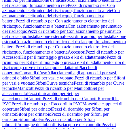
ricambio per Installazione da incasso
Con azionamento elettronico
del risciacquo, funzionamento a rete
Pezzi di ricambio per Con
azionamento elettronico del risciacquo, funzionamento a rete
Con
azionamento elettronico del risciacquo, funzionamento a
batteria
Pezzi di ricambio per Con azionamento elettronico del
risciacquo, funzionamento a batteria
Con azionamento pneumatico
del risciacquo
Pezzi di ricambio per Con azionamento pneumatico
del risciacquo
Installazione esterna
Pezzi di ricambio per Installazione
esterna
Con azionamento elettronico del risciacquo, funzionamento a
batteria
Pezzi di ricambio per Con azionamento elettronico del
risciacquo, funzionamento a batteria
Accessori
Pezzi di ricambio per
Accessori
Kit per il montaggio grezzo e kit di adattamento
Pezzi di
ricambio per Kit per il montaggio grezzo e kit di adattamento
Tubi di
risciacquo, curve di risciacquo e adattatori
Placche di
copertura
Comandi d’uso
Allacciamenti agli apparecchi per vasi,
orinatoi e bidet
Sifoni per vasi e vuotatoi
Pezzi di ricambio per Sifoni
per vasi e vuotatoi
Sifoni
Curve tecniche
Pezzi di ricambio per Curve
tecniche
Manicotti
Pezzi di ricambio per Manicotti
Set per
allacciamento
Pezzi di ricambio per Set per
allacciamento
Cannotti
Pezzi di ricambio per Cannotti
Raccordi in
PVC
Pezzi di ricambio per Raccordi in PVC
Morsetti e cappucci di
copertura
Sifoni per orinatoi
Pezzi di ricambio per Sifoni per
orinatoi
Sifoni per orinatoio
Pezzi di ricambio per Sifoni per
orinatoio
Sifoni tubolari
Pezzi di ricambio per Sifoni
tubolari
Prolunghe del tubo di risciacquo e del cannotto
Pezzi di