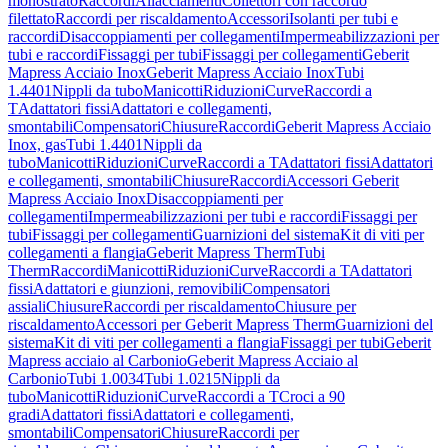
monostrato
Raccordi
Allacciamenti
Collettori con raccordo
filettato
Raccordi per riscaldamento
Accessori
Isolanti per tubi e
raccordi
Disaccoppiamenti per collegamenti
Impermeabilizzazioni per
tubi e raccordi
Fissaggi per tubi
Fissaggi per collegamenti
Geberit
Mapress Acciaio Inox
Geberit Mapress Acciaio Inox
Tubi
1.4401
Nippli da tubo
Manicotti
Riduzioni
Curve
Raccordi a
T
Adattatori fissi
Adattatori e collegamenti,
smontabili
Compensatori
Chiusure
Raccordi
Geberit Mapress Acciaio
Inox, gas
Tubi 1.4401
Nippli da
tubo
Manicotti
Riduzioni
Curve
Raccordi a T
Adattatori fissi
Adattatori
e collegamenti, smontabili
Chiusure
Raccordi
Accessori Geberit
Mapress Acciaio Inox
Disaccoppiamenti per
collegamenti
Impermeabilizzazioni per tubi e raccordi
Fissaggi per
tubi
Fissaggi per collegamenti
Guarnizioni del sistema
Kit di viti per
collegamenti a flangia
Geberit Mapress Therm
Tubi
Therm
Raccordi
Manicotti
Riduzioni
Curve
Raccordi a T
Adattatori
fissi
Adattatori e giunzioni, removibili
Compensatori
assiali
Chiusure
Raccordi per riscaldamento
Chiusure per
riscaldamento
Accessori per Geberit Mapress Therm
Guarnizioni del
sistema
Kit di viti per collegamenti a flangia
Fissaggi per tubi
Geberit
Mapress acciaio al Carbonio
Geberit Mapress Acciaio al
Carbonio
Tubi 1.0034
Tubi 1.0215
Nippli da
tubo
Manicotti
Riduzioni
Curve
Raccordi a T
Croci a 90
gradi
Adattatori fissi
Adattatori e collegamenti,
smontabili
Compensatori
Chiusure
Raccordi per