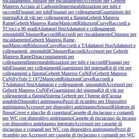
riscaldamento
Chiusure per riscaldamento
Accessori per Geberit
Mapress Acciaio al Carbonio
Impermeabilizzazioni per tubi e
raccordi
Fissaggi per tubi
Fissaggi per collegamenti
Guarnizioni del
sistema
Kit di viti per collegamenti a flangia
Geberit Mapress
Rame
Geberit Mapress Rame
Manicotti
Riduzioni
Curve
Raccordi a
T
Croci a 90 gradi
Adattatori fissi
Adattatori e collegamenti,
smontabili
Chiusure
Raccordi
Raccordi per riscaldamento
Chiusure per
riscaldamento
Geberit Mapress Rame,
gas
Manicotti
Riduzioni
Curve
Raccordi a T
Adattatori fissi
Adattatori e
collegamenti, smontabili
Chiusure
Raccordi
Accessori per Geberit
Mapress Rame
Disaccoppiamenti per
collegamenti
Impermeabilizzazioni per tubi e raccordi
Fissaggi per
tubi
Fissaggi per collegamenti
Guarnizioni del sistema
Kit di viti per
collegamenti a flangia
Geberit Mapress CuNiFe
Geberit Mapress
CuNiFe
Tubi 2.1972
Manicotti
Riduzioni
Curve
Raccordi a
T
Adattatori fissi
Adattatori e collegamenti, smontabili
Accessori per
Geberit Mapress CuNiFe
Guarnizioni del sistema
Kit di viti per
collegamenti a flangia
Sistema Geberit per l’Igiene dell’acqua
potabile
Dispositivi antiristagno
Pezzi di ricambio per Dispositivi
antiristagno
Accessori per dispositivi antiristagno
Sensori
Riduttore di
flusso
Cover e placche di copertura
Cassette di risciacquo e comandi
per WC con dispositivo antiristagno
Cassette di risciacquo da incasso
con dispositivo antiristagno integrato
Accessori per cassette di
risciacquo e comandi per WC con dispositivo antiristagno
Pezzi di
ricambio per Accessori per cassette di risciacquo e comandi per WC