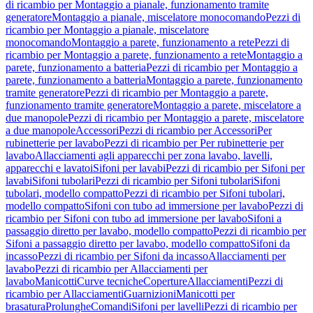
di ricambio per Montaggio a pianale, funzionamento tramite
generatore
Montaggio a pianale, miscelatore monocomando
Pezzi di
ricambio per Montaggio a pianale, miscelatore
monocomando
Montaggio a parete, funzionamento a rete
Pezzi di
ricambio per Montaggio a parete, funzionamento a rete
Montaggio a
parete, funzionamento a batteria
Pezzi di ricambio per Montaggio a
parete, funzionamento a batteria
Montaggio a parete, funzionamento
tramite generatore
Pezzi di ricambio per Montaggio a parete,
funzionamento tramite generatore
Montaggio a parete, miscelatore a
due manopole
Pezzi di ricambio per Montaggio a parete, miscelatore
a due manopole
Accessori
Pezzi di ricambio per Accessori
Per
rubinetterie per lavabo
Pezzi di ricambio per Per rubinetterie per
lavabo
Allacciamenti agli apparecchi per zona lavabo, lavelli,
apparecchi e lavatoi
Sifoni per lavabi
Pezzi di ricambio per Sifoni per
lavabi
Sifoni tubolari
Pezzi di ricambio per Sifoni tubolari
Sifoni
tubolari, modello compatto
Pezzi di ricambio per Sifoni tubolari,
modello compatto
Sifoni con tubo ad immersione per lavabo
Pezzi di
ricambio per Sifoni con tubo ad immersione per lavabo
Sifoni a
passaggio diretto per lavabo, modello compatto
Pezzi di ricambio per
Sifoni a passaggio diretto per lavabo, modello compatto
Sifoni da
incasso
Pezzi di ricambio per Sifoni da incasso
Allacciamenti per
lavabo
Pezzi di ricambio per Allacciamenti per
lavabo
Manicotti
Curve tecniche
Coperture
Allacciamenti
Pezzi di
ricambio per Allacciamenti
Guarnizioni
Manicotti per
brasatura
Prolunghe
Comandi
Sifoni per lavelli
Pezzi di ricambio per