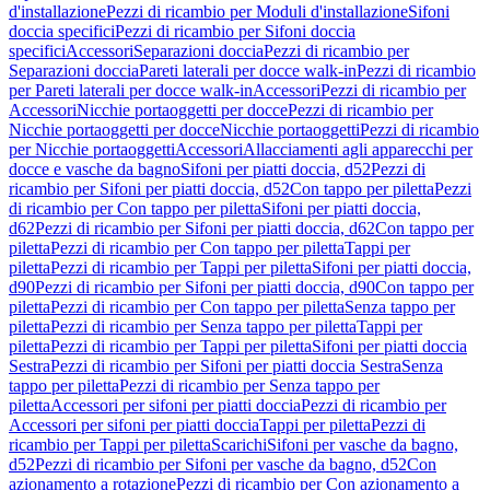
d'installazione
Pezzi di ricambio per Moduli d'installazione
Sifoni
doccia specifici
Pezzi di ricambio per Sifoni doccia
specifici
Accessori
Separazioni doccia
Pezzi di ricambio per
Separazioni doccia
Pareti laterali per docce walk-in
Pezzi di ricambio
per Pareti laterali per docce walk-in
Accessori
Pezzi di ricambio per
Accessori
Nicchie portaoggetti per docce
Pezzi di ricambio per
Nicchie portaoggetti per docce
Nicchie portaoggetti
Pezzi di ricambio
per Nicchie portaoggetti
Accessori
Allacciamenti agli apparecchi per
docce e vasche da bagno
Sifoni per piatti doccia, d52
Pezzi di
ricambio per Sifoni per piatti doccia, d52
Con tappo per piletta
Pezzi
di ricambio per Con tappo per piletta
Sifoni per piatti doccia,
d62
Pezzi di ricambio per Sifoni per piatti doccia, d62
Con tappo per
piletta
Pezzi di ricambio per Con tappo per piletta
Tappi per
piletta
Pezzi di ricambio per Tappi per piletta
Sifoni per piatti doccia,
d90
Pezzi di ricambio per Sifoni per piatti doccia, d90
Con tappo per
piletta
Pezzi di ricambio per Con tappo per piletta
Senza tappo per
piletta
Pezzi di ricambio per Senza tappo per piletta
Tappi per
piletta
Pezzi di ricambio per Tappi per piletta
Sifoni per piatti doccia
Sestra
Pezzi di ricambio per Sifoni per piatti doccia Sestra
Senza
tappo per piletta
Pezzi di ricambio per Senza tappo per
piletta
Accessori per sifoni per piatti doccia
Pezzi di ricambio per
Accessori per sifoni per piatti doccia
Tappi per piletta
Pezzi di
ricambio per Tappi per piletta
Scarichi
Sifoni per vasche da bagno,
d52
Pezzi di ricambio per Sifoni per vasche da bagno, d52
Con
azionamento a rotazione
Pezzi di ricambio per Con azionamento a