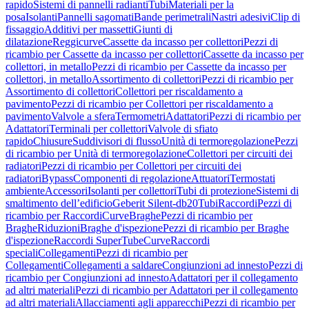
rapido
Sistemi di pannelli radianti
Tubi
Materiali per la
posa
Isolanti
Pannelli sagomati
Bande perimetrali
Nastri adesivi
Clip di
fissaggio
Additivi per massetti
Giunti di
dilatazione
Reggicurve
Cassette da incasso per collettori
Pezzi di
ricambio per Cassette da incasso per collettori
Cassette da incasso per
collettori, in metallo
Pezzi di ricambio per Cassette da incasso per
collettori, in metallo
Assortimento di collettori
Pezzi di ricambio per
Assortimento di collettori
Collettori per riscaldamento a
pavimento
Pezzi di ricambio per Collettori per riscaldamento a
pavimento
Valvole a sfera
Termometri
Adattatori
Pezzi di ricambio per
Adattatori
Terminali per collettori
Valvole di sfiato
rapido
Chiusure
Suddivisori di flusso
Unità di termoregolazione
Pezzi
di ricambio per Unità di termoregolazione
Collettori per circuiti dei
radiatori
Pezzi di ricambio per Collettori per circuiti dei
radiatori
Bypass
Componenti di regolazione
Attuatori
Termostati
ambiente
Accessori
Isolanti per collettori
Tubi di protezione
Sistemi di
smaltimento dell’edificio
Geberit Silent-db20
Tubi
Raccordi
Pezzi di
ricambio per Raccordi
Curve
Braghe
Pezzi di ricambio per
Braghe
Riduzioni
Braghe d'ispezione
Pezzi di ricambio per Braghe
d'ispezione
Raccordi SuperTube
Curve
Raccordi
speciali
Collegamenti
Pezzi di ricambio per
Collegamenti
Collegamenti a saldare
Congiunzioni ad innesto
Pezzi di
ricambio per Congiunzioni ad innesto
Adattatori per il collegamento
ad altri materiali
Pezzi di ricambio per Adattatori per il collegamento
ad altri materiali
Allacciamenti agli apparecchi
Pezzi di ricambio per