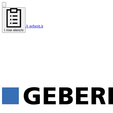
A geberit.it
I miei elenchi