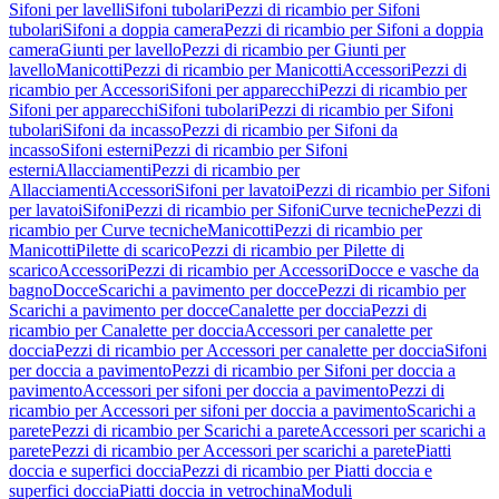
Sifoni per lavelli
Sifoni tubolari
Pezzi di ricambio per Sifoni
tubolari
Sifoni a doppia camera
Pezzi di ricambio per Sifoni a doppia
camera
Giunti per lavello
Pezzi di ricambio per Giunti per
lavello
Manicotti
Pezzi di ricambio per Manicotti
Accessori
Pezzi di
ricambio per Accessori
Sifoni per apparecchi
Pezzi di ricambio per
Sifoni per apparecchi
Sifoni tubolari
Pezzi di ricambio per Sifoni
tubolari
Sifoni da incasso
Pezzi di ricambio per Sifoni da
incasso
Sifoni esterni
Pezzi di ricambio per Sifoni
esterni
Allacciamenti
Pezzi di ricambio per
Allacciamenti
Accessori
Sifoni per lavatoi
Pezzi di ricambio per Sifoni
per lavatoi
Sifoni
Pezzi di ricambio per Sifoni
Curve tecniche
Pezzi di
ricambio per Curve tecniche
Manicotti
Pezzi di ricambio per
Manicotti
Pilette di scarico
Pezzi di ricambio per Pilette di
scarico
Accessori
Pezzi di ricambio per Accessori
Docce e vasche da
bagno
Docce
Scarichi a pavimento per docce
Pezzi di ricambio per
Scarichi a pavimento per docce
Canalette per doccia
Pezzi di
ricambio per Canalette per doccia
Accessori per canalette per
doccia
Pezzi di ricambio per Accessori per canalette per doccia
Sifoni
per doccia a pavimento
Pezzi di ricambio per Sifoni per doccia a
pavimento
Accessori per sifoni per doccia a pavimento
Pezzi di
ricambio per Accessori per sifoni per doccia a pavimento
Scarichi a
parete
Pezzi di ricambio per Scarichi a parete
Accessori per scarichi a
parete
Pezzi di ricambio per Accessori per scarichi a parete
Piatti
doccia e superfici doccia
Pezzi di ricambio per Piatti doccia e
superfici doccia
Piatti doccia in vetrochina
Moduli