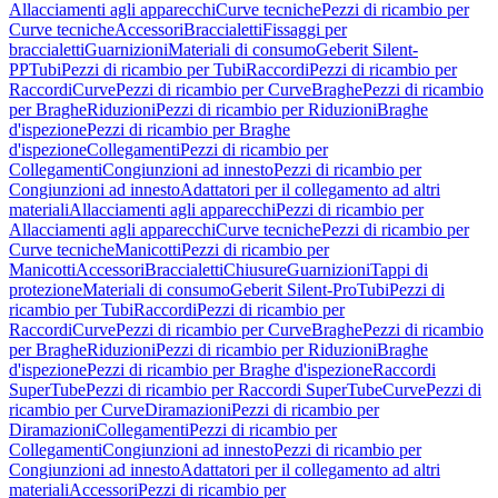
Allacciamenti agli apparecchi
Curve tecniche
Pezzi di ricambio per
Curve tecniche
Accessori
Braccialetti
Fissaggi per
braccialetti
Guarnizioni
Materiali di consumo
Geberit Silent-
PP
Tubi
Pezzi di ricambio per Tubi
Raccordi
Pezzi di ricambio per
Raccordi
Curve
Pezzi di ricambio per Curve
Braghe
Pezzi di ricambio
per Braghe
Riduzioni
Pezzi di ricambio per Riduzioni
Braghe
d'ispezione
Pezzi di ricambio per Braghe
d'ispezione
Collegamenti
Pezzi di ricambio per
Collegamenti
Congiunzioni ad innesto
Pezzi di ricambio per
Congiunzioni ad innesto
Adattatori per il collegamento ad altri
materiali
Allacciamenti agli apparecchi
Pezzi di ricambio per
Allacciamenti agli apparecchi
Curve tecniche
Pezzi di ricambio per
Curve tecniche
Manicotti
Pezzi di ricambio per
Manicotti
Accessori
Braccialetti
Chiusure
Guarnizioni
Tappi di
protezione
Materiali di consumo
Geberit Silent-Pro
Tubi
Pezzi di
ricambio per Tubi
Raccordi
Pezzi di ricambio per
Raccordi
Curve
Pezzi di ricambio per Curve
Braghe
Pezzi di ricambio
per Braghe
Riduzioni
Pezzi di ricambio per Riduzioni
Braghe
d'ispezione
Pezzi di ricambio per Braghe d'ispezione
Raccordi
SuperTube
Pezzi di ricambio per Raccordi SuperTube
Curve
Pezzi di
ricambio per Curve
Diramazioni
Pezzi di ricambio per
Diramazioni
Collegamenti
Pezzi di ricambio per
Collegamenti
Congiunzioni ad innesto
Pezzi di ricambio per
Congiunzioni ad innesto
Adattatori per il collegamento ad altri
materiali
Accessori
Pezzi di ricambio per