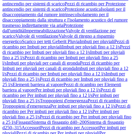
antincendio per sistemi di scarico
Pezzi di ricambio per Protezione
antincendio per sistemi di scarico
Protezione acustica
Isolanti per il
disaccoppiamento dal rumore intrinseco
Isolamento per il
disaccoppiamento dalla struttura e l'isolamento acustico del rumore
trasmesso indirettamente via aria
Protezione
dall'umidità
Impermeabilizzazione
Valvole di ventilazione per
scarico
Valvole di ventilazione
Valvole di ritegno a risparmio
energetico
Scarico per tetti Geberit Pluvia
Imbuti per pluviali
Pezzi di
ricambio per Imbuti per pluviali
Imbuti per pluviali fino a 12 l/s
Pezzi
di ricambio per Imbuti per pluviali fino a 12 l/s
Imbuti per pluviali
fino a 25 l/s
Pezzi di ricambio per Imbuti per pluviali fino a 25
l/s
Imbuti per pluviali per canali di gronda
Pezzi di ricambio per
Imbuti per pluviali per canali di gronda
Imbuti per pluviali fino a 12
l/s
Pezzi di ricambio per Imbuti per pluviali fino a 12 l/s
Imbuti per
pluviali fino a 25 l/s
Pezzi di ricambio per Imbuti per pluviali fino a
25 l/s
Elementi barriera al vapore
Pezzi di ricambio per Elementi
barriera al vapore
Per imbuti per pluviali fino a 12 l/s
Pezzi di
ricambio per Per imbuti per pluviali fino a 12 l/s
Per imbuti per
pluviali fino a 25 l/s
Troppopieni d'emergenza
Pezzi di ricambio per
Troppopieni d'emergenza
Per imbuti per pluviali fino a 12 l/s
Pezzi di
ricambio per Per imbuti per pluviali fino a 12 l/s
Per imbuti per
pluviali fino a 25 l/s
Pezzi di ricambio per Per imbuti per pluviali fino
a 25 l/s
Fissaggi
Sistema di fissaggio d40–200
Sistema di fissaggio
d250–315
Accessori
Pezzi di ricambio per Accessori
Per imbuti per
pluviali
Pezzi di ricambio per Per imbuti per pluviali
Per