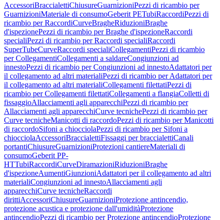
Accessori
Braccialetti
Chiusure
Guarnizioni
Pezzi di ricambio per
Guarnizioni
Materiale di consumo
Geberit PE
Tubi
Raccordi
Pezzi di
ricambio per Raccordi
Curve
Braghe
Riduzioni
Braghe
d'ispezione
Pezzi di ricambio per Braghe d'ispezione
Raccordi
speciali
Pezzi di ricambio per Raccordi speciali
Raccordi
SuperTube
Curve
Raccordi speciali
Collegamenti
Pezzi di ricambio
per Collegamenti
Collegamenti a saldare
Congiunzioni ad
innesto
Pezzi di ricambio per Congiunzioni ad innesto
Adattatori per
il collegamento ad altri materiali
Pezzi di ricambio per Adattatori per
il collegamento ad altri materiali
Collegamenti filettati
Pezzi di
ricambio per Collegamenti filettati
Collegamenti a flangia
Colletti di
fissaggio
Allacciamenti agli apparecchi
Pezzi di ricambio per
Allacciamenti agli apparecchi
Curve tecniche
Pezzi di ricambio per
Curve tecniche
Manicotti di raccordo
Pezzi di ricambio per Manicotti
di raccordo
Sifoni a chiocciola
Pezzi di ricambio per Sifoni a
chiocciola
Accessori
Braccialetti
Fissaggi per braccialetti
Canali
portanti
Chiusure
Guarnizioni
Protezioni cantiere
Materiali di
consumo
Geberit PP-
HT
Tubi
Raccordi
Curve
Diramazioni
Riduzioni
Braghe
d'ispezione
Aumenti
Giunzioni
Adattatori per il collegamento ad altri
materiali
Congiunzioni ad innesto
Allacciamenti agli
apparecchi
Curve tecniche
Raccordi
diritti
Accessori
Chiusure
Guarnizioni
Protezione antincendio,
protezione acustica e protezione dall'umidità
Protezione
antincendio
Pezzi di ricambio per Protezione antincendio
Protezione