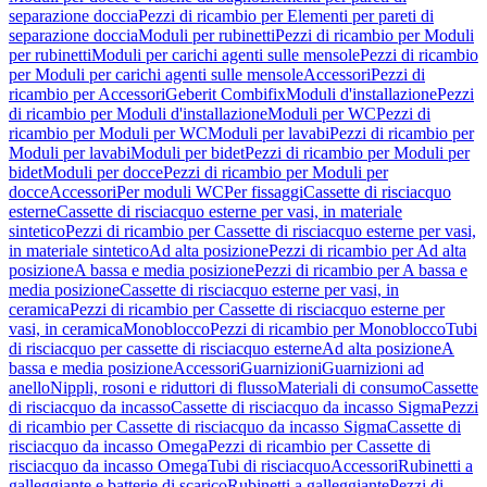
separazione doccia
Pezzi di ricambio per Elementi per pareti di
separazione doccia
Moduli per rubinetti
Pezzi di ricambio per Moduli
per rubinetti
Moduli per carichi agenti sulle mensole
Pezzi di ricambio
per Moduli per carichi agenti sulle mensole
Accessori
Pezzi di
ricambio per Accessori
Geberit Combifix
Moduli d'installazione
Pezzi
di ricambio per Moduli d'installazione
Moduli per WC
Pezzi di
ricambio per Moduli per WC
Moduli per lavabi
Pezzi di ricambio per
Moduli per lavabi
Moduli per bidet
Pezzi di ricambio per Moduli per
bidet
Moduli per docce
Pezzi di ricambio per Moduli per
docce
Accessori
Per moduli WC
Per fissaggi
Cassette di risciacquo
esterne
Cassette di risciacquo esterne per vasi, in materiale
sintetico
Pezzi di ricambio per Cassette di risciacquo esterne per vasi,
in materiale sintetico
Ad alta posizione
Pezzi di ricambio per Ad alta
posizione
A bassa e media posizione
Pezzi di ricambio per A bassa e
media posizione
Cassette di risciacquo esterne per vasi, in
ceramica
Pezzi di ricambio per Cassette di risciacquo esterne per
vasi, in ceramica
Monoblocco
Pezzi di ricambio per Monoblocco
Tubi
di risciacquo per cassette di risciacquo esterne
Ad alta posizione
A
bassa e media posizione
Accessori
Guarnizioni
Guarnizioni ad
anello
Nippli, rosoni e riduttori di flusso
Materiali di consumo
Cassette
di risciacquo da incasso
Cassette di risciacquo da incasso Sigma
Pezzi
di ricambio per Cassette di risciacquo da incasso Sigma
Cassette di
risciacquo da incasso Omega
Pezzi di ricambio per Cassette di
risciacquo da incasso Omega
Tubi di risciacquo
Accessori
Rubinetti a
galleggiante e batterie di scarico
Rubinetti a galleggiante
Pezzi di