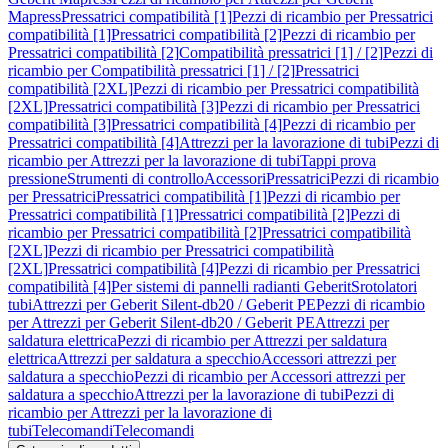
Mapress
Pressatrici compatibilità [1]
Pezzi di ricambio per Pressatrici
compatibilità [1]
Pressatrici compatibilità [2]
Pezzi di ricambio per
Pressatrici compatibilità [2]
Compatibilità pressatrici [1] / [2]
Pezzi di
ricambio per Compatibilità pressatrici [1] / [2]
Pressatrici
compatibilità [2XL]
Pezzi di ricambio per Pressatrici compatibilità
[2XL]
Pressatrici compatibilità [3]
Pezzi di ricambio per Pressatrici
compatibilità [3]
Pressatrici compatibilità [4]
Pezzi di ricambio per
Pressatrici compatibilità [4]
Attrezzi per la lavorazione di tubi
Pezzi di
ricambio per Attrezzi per la lavorazione di tubi
Tappi prova
pressione
Strumenti di controllo
Accessori
Pressatrici
Pezzi di ricambio
per Pressatrici
Pressatrici compatibilità [1]
Pezzi di ricambio per
Pressatrici compatibilità [1]
Pressatrici compatibilità [2]
Pezzi di
ricambio per Pressatrici compatibilità [2]
Pressatrici compatibilità
[2XL]
Pezzi di ricambio per Pressatrici compatibilità
[2XL]
Pressatrici compatibilità [4]
Pezzi di ricambio per Pressatrici
compatibilità [4]
Per sistemi di pannelli radianti Geberit
Srotolatori
tubi
Attrezzi per Geberit Silent-db20 / Geberit PE
Pezzi di ricambio
per Attrezzi per Geberit Silent-db20 / Geberit PE
Attrezzi per
saldatura elettrica
Pezzi di ricambio per Attrezzi per saldatura
elettrica
Attrezzi per saldatura a specchio
Accessori attrezzi per
saldatura a specchio
Pezzi di ricambio per Accessori attrezzi per
saldatura a specchio
Attrezzi per la lavorazione di tubi
Pezzi di
ricambio per Attrezzi per la lavorazione di
tubi
Telecomandi
Telecomandi