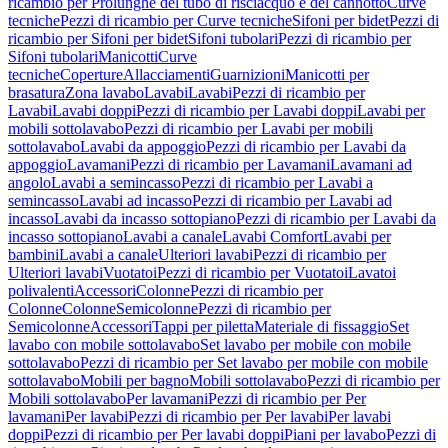
ricambio per Prolunghe del tubo di risciacquo e del cannotto
Curve
tecniche
Pezzi di ricambio per Curve tecniche
Sifoni per bidet
Pezzi di
ricambio per Sifoni per bidet
Sifoni tubolari
Pezzi di ricambio per
Sifoni tubolari
Manicotti
Curve
tecniche
Coperture
Allacciamenti
Guarnizioni
Manicotti per
brasatura
Zona lavabo
Lavabi
Lavabi
Pezzi di ricambio per
Lavabi
Lavabi doppi
Pezzi di ricambio per Lavabi doppi
Lavabi per
mobili sottolavabo
Pezzi di ricambio per Lavabi per mobili
sottolavabo
Lavabi da appoggio
Pezzi di ricambio per Lavabi da
appoggio
Lavamani
Pezzi di ricambio per Lavamani
Lavamani ad
angolo
Lavabi a semincasso
Pezzi di ricambio per Lavabi a
semincasso
Lavabi ad incasso
Pezzi di ricambio per Lavabi ad
incasso
Lavabi da incasso sottopiano
Pezzi di ricambio per Lavabi da
incasso sottopiano
Lavabi a canale
Lavabi Comfort
Lavabi per
bambini
Lavabi a canale
Ulteriori lavabi
Pezzi di ricambio per
Ulteriori lavabi
Vuotatoi
Pezzi di ricambio per Vuotatoi
Lavatoi
polivalenti
Accessori
Colonne
Pezzi di ricambio per
Colonne
Colonne
Semicolonne
Pezzi di ricambio per
Semicolonne
Accessori
Tappi per piletta
Materiale di fissaggio
Set
lavabo con mobile sottolavabo
Set lavabo per mobile con mobile
sottolavabo
Pezzi di ricambio per Set lavabo per mobile con mobile
sottolavabo
Mobili per bagno
Mobili sottolavabo
Pezzi di ricambio per
Mobili sottolavabo
Per lavamani
Pezzi di ricambio per Per
lavamani
Per lavabi
Pezzi di ricambio per Per lavabi
Per lavabi
doppi
Pezzi di ricambio per Per lavabi doppi
Piani per lavabo
Pezzi di