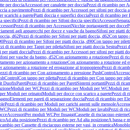
tte per doccia
Accessori per canalette per doccia
Pezzi di ricambio per Ac
occia a pavimento
Pezzi di ricambio per Accessori per sifoni per doccia 
r scarichi a parete
Piatti doccia e superfici doccia
Pezzi di ricambio per P
a specifici
Pezzi di ricambio per Sifoni doccia specifici
Accessori
Separa
cessori
Pezzi di ricambio per Accessori
Nicchie portaoggetti per docce
P
ciamenti agli apparecchi per docce e vasche da bagno
Sifoni per piatti d
doccia, d62
Pezzi di ricambio per Sifoni per piatti doccia, d62
Con tappo p
90
Pezzi di ricambio per Sifoni per piatti doccia, d90
Con tappo per pilett
zi di ricambio per Tappi per piletta
Sifoni per piatti doccia Sestra
Pezzi d
 per piatti doccia
Pezzi di ricambio per Accessori per sifoni per piatti do
ifoni per vasche da bagno, d52
Con azionamento a rotazione
Pezzi di r
etamento per azionamento a rotazione
Con azionamento a rotazione ed e
r azionamento a rotazione ed erogazione al troppopieno
Pezzi di ricam
ezzi di ricambio per Con azionamento a pressione PushControl
Accesso
ushControl
Con tappo per piletta
Pezzi di ricambio per Con tappo per pile
it Duofix
Pareti
Pezzi di ricambio per Pareti
Sistemi portanti
Pezzi di rica
azione
Moduli per WC
Pezzi di ricambio per Moduli per WC
Moduli per 
per Moduli per orinatoi
Moduli per docce con scarico a parete
Pezzi di r
 bagno
Elementi per pareti di separazione doccia
Pezzi di ricambio per Ele
ole
Pezzi di ricambio per Moduli per carichi agenti sulle mensole
Access
r WC
Pezzi di ricambio per Moduli per WC
Moduli per lavabi
Pezzi di ri
occe
Accessori
Per moduli WC
Per fissaggi
Cassette di risciacquo esterne
C
ico
Ad alta posizione
Pezzi di ricambio per Ad alta posizione
A bassa e m
icambio per Cassette di risciacquo esterne per vasi, in ceramica
Monoblo