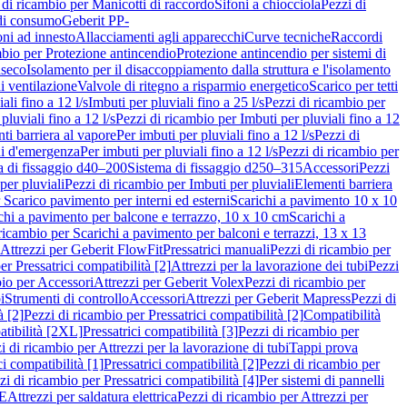
 di ricambio per Manicotti di raccordo
Sifoni a chiocciola
Pezzi di
 di consumo
Geberit PP-
ni ad innesto
Allacciamenti agli apparecchi
Curve tecniche
Raccordi
mbio per Protezione antincendio
Protezione antincendio per sistemi di
nseco
Isolamento per il disaccoppiamento dalla struttura e l'isolamento
i ventilazione
Valvole di ritegno a risparmio energetico
Scarico per tetti
ali fino a 12 l/s
Imbuti per pluviali fino a 25 l/s
Pezzi di ricambio per
pluviali fino a 12 l/s
Pezzi di ricambio per Imbuti per pluviali fino a 12
ti barriera al vapore
Per imbuti per pluviali fino a 12 l/s
Pezzi di
ni d'emergenza
Per imbuti per pluviali fino a 12 l/s
Pezzi di ricambio per
a di fissaggio d40–200
Sistema di fissaggio d250–315
Accessori
Pezzi
per pluviali
Pezzi di ricambio per Imbuti per pluviali
Elementi barriera
 Scarico pavimento per interni ed esterni
Scarichi a pavimento 10 x 10
chi a pavimento per balcone e terrazzo, 10 x 10 cm
Scarichi a
ricambio per Scarichi a pavimento per balconi e terrazzi, 13 x 13
 Attrezzi per Geberit FlowFit
Pressatrici manuali
Pezzi di ricambio per
er Pressatrici compatibilità [2]
Attrezzi per la lavorazione dei tubi
Pezzi
bio per Accessori
Attrezzi per Geberit Volex
Pezzi di ricambio per
i
Strumenti di controllo
Accessori
Attrezzi per Geberit Mapress
Pezzi di
à [2]
Pezzi di ricambio per Pressatrici compatibilità [2]
Compatibilità
atibilità [2XL]
Pressatrici compatibilità [3]
Pezzi di ricambio per
i di ricambio per Attrezzi per la lavorazione di tubi
Tappi prova
i compatibilità [1]
Pressatrici compatibilità [2]
Pezzi di ricambio per
zi di ricambio per Pressatrici compatibilità [4]
Per sistemi di pannelli
PE
Attrezzi per saldatura elettrica
Pezzi di ricambio per Attrezzi per