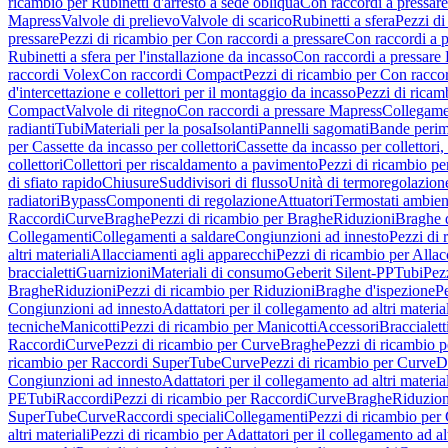
ricambio per Rubinetti d'arresto a sede obliqua
Con raccordi a pressar
Mapress
Valvole di prelievo
Valvole di scarico
Rubinetti a sfera
Pezzi di
pressare
Pezzi di ricambio per Con raccordi a pressare
Con raccordi a 
Rubinetti a sfera per l'installazione da incasso
Con raccordi a pressare
raccordi Volex
Con raccordi Compact
Pezzi di ricambio per Con racc
d'intercettazione e collettori per il montaggio da incasso
Pezzi di ricamb
Compact
Valvole di ritegno
Con raccordi a pressare Mapress
Collegamen
radianti
Tubi
Materiali per la posa
Isolanti
Pannelli sagomati
Bande perim
per Cassette da incasso per collettori
Cassette da incasso per collettori,
collettori
Collettori per riscaldamento a pavimento
Pezzi di ricambio pe
di sfiato rapido
Chiusure
Suddivisori di flusso
Unità di termoregolazion
radiatori
Bypass
Componenti di regolazione
Attuatori
Termostati ambien
Raccordi
Curve
Braghe
Pezzi di ricambio per Braghe
Riduzioni
Braghe 
Collegamenti
Collegamenti a saldare
Congiunzioni ad innesto
Pezzi di 
altri materiali
Allacciamenti agli apparecchi
Pezzi di ricambio per Allac
braccialetti
Guarnizioni
Materiali di consumo
Geberit Silent-PP
Tubi
Pez
Braghe
Riduzioni
Pezzi di ricambio per Riduzioni
Braghe d'ispezione
Pe
Congiunzioni ad innesto
Adattatori per il collegamento ad altri materia
tecniche
Manicotti
Pezzi di ricambio per Manicotti
Accessori
Braccialett
Raccordi
Curve
Pezzi di ricambio per Curve
Braghe
Pezzi di ricambio 
ricambio per Raccordi SuperTube
Curve
Pezzi di ricambio per Curve
D
Congiunzioni ad innesto
Adattatori per il collegamento ad altri materia
PE
Tubi
Raccordi
Pezzi di ricambio per Raccordi
Curve
Braghe
Riduzion
SuperTube
Curve
Raccordi speciali
Collegamenti
Pezzi di ricambio per
altri materiali
Pezzi di ricambio per Adattatori per il collegamento ad alt