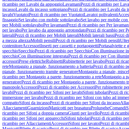
ricambio per Lavabi da appoggio
Lavamani
Pezzi di ricambio per Lav
incasso
Lavabi da incasso sottopiano
Pezzi di ricambio per Lavabi da i
lavabi
Vuotatoi
Pezzi di ricambio per Vuotatoi
Lavatoi polivalenti
Acces
fissaggio
Set lavabo con mobile sottolavabo
Set lavabo per mobile con
per Mobili sottolavabo
Per lavamani
Pezzi di ricambio per Per lavaman
per lavabo
Per lavabo da appoggio arrotondato
Pezzi di ricambio per P
laterali
Pezzi di ricambio per Mobili laterali
Mobili laterali bassi
Pezzi di
a mezza altezza
Mobili pensili
Pezzi di ricambio per Mobili pensili
Ulte
contenitore
Accessori
Inserti per cassetti e portaoggetti
Portasalviette e 
specchio
Specchio
Pezzi di ricambio per Specchio
Con illuminazione in
specchio
Con illuminazione integrata
Pezzi di ricambio per Con illumin
accessori
Prese elettriche
Rubinetti
Rubinetterie per lavabo
Pezzi di rica
rete
Montaggio a pianale, funzionamento a batteria
Pezzi di ricambio p
pianale, funzionamento tramite generatore
Montaggio a pianale, misc
ricambio per Montaggio a parete, funzionamento a rete
Montaggio a pa
generatore
Pezzi di ricambio per Montaggio a parete, funzionamento t
manopole
Accessori
Pezzi di ricambio per Accessori
Per rubinetterie pe
lavabi
Pezzi di ricambio per Sifoni per lavabi
Sifoni tubolari
Pezzi di ri
immersione per lavabo
Pezzi di ricambio per Sifoni con tubo ad immer
compatto
Sifoni da incasso
Pezzi di ricambio per Sifoni da incasso
Alla
Allacciamenti
Guarnizioni
Manicotti per brasatura
Prolunghe
Comandi
S
ricambio per Sifoni a doppia camera
Giunti per lavello
Pezzi di ricambi
ricambio per Sifoni per apparecchi
Sifoni tubolari
Pezzi di ricambio per
ricambio per Allacciamenti
Accessori
Sifoni per lavatoi
Pezzi di ricambi
Manicotti
Pilette di scarico
Pezzi di ricambio per Pilette di scarico
Acces