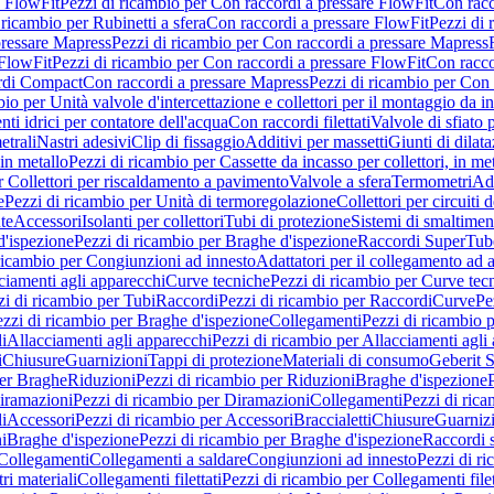
e FlowFit
Pezzi di ricambio per Con raccordi a pressare FlowFit
Con racc
 ricambio per Rubinetti a sfera
Con raccordi a pressare FlowFit
Pezzi di 
pressare Mapress
Pezzi di ricambio per Con raccordi a pressare Mapress
 FlowFit
Pezzi di ricambio per Con raccordi a pressare FlowFit
Con racco
ordi Compact
Con raccordi a pressare Mapress
Pezzi di ricambio per Con 
io per Unità valvole d'intercettazione e collettori per il montaggio da i
ti idrici per contatore dell'acqua
Con raccordi filettati
Valvole di sfiato 
etrali
Nastri adesivi
Clip di fissaggio
Additivi per massetti
Giunti di dilat
 in metallo
Pezzi di ricambio per Cassette da incasso per collettori, in me
r Collettori per riscaldamento a pavimento
Valvole a sfera
Termometri
Ada
e
Pezzi di ricambio per Unità di termoregolazione
Collettori per circuiti d
te
Accessori
Isolanti per collettori
Tubi di protezione
Sistemi di smaltiment
d'ispezione
Pezzi di ricambio per Braghe d'ispezione
Raccordi SuperTub
ricambio per Congiunzioni ad innesto
Adattatori per il collegamento ad al
ciamenti agli apparecchi
Curve tecniche
Pezzi di ricambio per Curve tec
zi di ricambio per Tubi
Raccordi
Pezzi di ricambio per Raccordi
Curve
Pe
zzi di ricambio per Braghe d'ispezione
Collegamenti
Pezzi di ricambio 
li
Allacciamenti agli apparecchi
Pezzi di ricambio per Allacciamenti agli
i
Chiusure
Guarnizioni
Tappi di protezione
Materiali di consumo
Geberit S
per Braghe
Riduzioni
Pezzi di ricambio per Riduzioni
Braghe d'ispezione
iramazioni
Pezzi di ricambio per Diramazioni
Collegamenti
Pezzi di ric
li
Accessori
Pezzi di ricambio per Accessori
Braccialetti
Chiusure
Guarniz
i
Braghe d'ispezione
Pezzi di ricambio per Braghe d'ispezione
Raccordi s
 Collegamenti
Collegamenti a saldare
Congiunzioni ad innesto
Pezzi di r
ri materiali
Collegamenti filettati
Pezzi di ricambio per Collegamenti filet