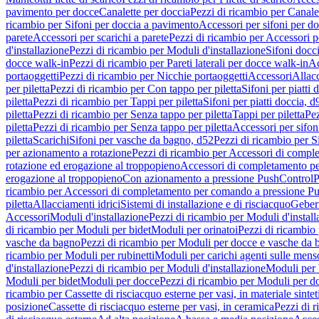
pavimento per docce
Canalette per doccia
Pezzi di ricambio per Canale
ricambio per Sifoni per doccia a pavimento
Accessori per sifoni per d
parete
Accessori per scarichi a parete
Pezzi di ricambio per Accessori pe
d'installazione
Pezzi di ricambio per Moduli d'installazione
Sifoni docci
docce walk-in
Pezzi di ricambio per Pareti laterali per docce walk-in
Ac
portaoggetti
Pezzi di ricambio per Nicchie portaoggetti
Accessori
Allac
per piletta
Pezzi di ricambio per Con tappo per piletta
Sifoni per piatti 
piletta
Pezzi di ricambio per Tappi per piletta
Sifoni per piatti doccia, d
piletta
Pezzi di ricambio per Senza tappo per piletta
Tappi per piletta
Pez
piletta
Pezzi di ricambio per Senza tappo per piletta
Accessori per sifoni
piletta
Scarichi
Sifoni per vasche da bagno, d52
Pezzi di ricambio per S
per azionamento a rotazione
Pezzi di ricambio per Accessori di compl
rotazione ed erogazione al troppopieno
Accessori di completamento pe
erogazione al troppopieno
Con azionamento a pressione PushControl
P
ricambio per Accessori di completamento per comando a pressione P
piletta
Allacciamenti idrici
Sistemi di installazione e di risciacquo
Geber
Accessori
Moduli d'installazione
Pezzi di ricambio per Moduli d'install
di ricambio per Moduli per bidet
Moduli per orinatoi
Pezzi di ricambio 
vasche da bagno
Pezzi di ricambio per Moduli per docce e vasche da
ricambio per Moduli per rubinetti
Moduli per carichi agenti sulle mens
d'installazione
Pezzi di ricambio per Moduli d'installazione
Moduli pe
Moduli per bidet
Moduli per docce
Pezzi di ricambio per Moduli per d
ricambio per Cassette di risciacquo esterne per vasi, in materiale sintet
posizione
Cassette di risciacquo esterne per vasi, in ceramica
Pezzi di r