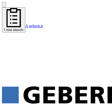
A geberit.it
I miei elenchi