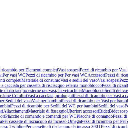
i ricambio per Elementi completi
Vasi sospesi
Pezzi di ricambio per Vasi
vi
Per vasi WC
Pezzi di ricambio per Per vasi WC
Accessori
Pezzi di ric
nti completi
Materiale di consumo
Vasi e sedili del vaso
Vasi sospesi
Pezz
 a cacciata per cassetta di risciacquo esterna monoblocco
Pezzi di ricamb
te di risciacquo esterne per vasi, in vetrochina
Monoblocco
Sedili del va
ersione Comfort
Vasi a cacciata, prolungati
Pezzi di ricambio per Vasi a c
er Sedili del vaso
Vasi per bambini
Pezzi di ricambio per Vasi per bambi
ambini
Pezzi di ricambio per Sedili del WC per bambini
Sedili del vaso
P
ri
Allacciamenti
Materiale di fissaggio
Ulteriori accessori
Bidet
Bidet sosp
ori
Placche di comando e comandi per WC
Placche di comando
Pezzi di
ma
Per cassette di risciacquo da incasso Omega
Pezzi di ricambio per Per
ncasso Twinline
Per cassette di risciacquo da incasso 300T
Pezzi di ricamb