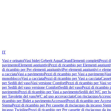
IT
Vasi e orinatoi
Vasi bidet Geberit AquaClean
Elementi completi
Pezzi d
pavimento
Elementi aggiuntivi
Pezzi di ricambio per Elementi aggiunti
di ricambio per Per elementi aggiuntivi
Per elementi aggiuntivi e eleme
a cacciata
Vasi a pavimento
Pezzi di ricambio per Vasi a pavimento
Vasi
monoblocco
Vasi a cacciata
Pezzi di ricambio per Vasi a cacciata
Casset
per Sedili del vaso
Vasi versione Comfort
Pezzi di ricambio per Vasi v
per Sedili del vaso versione Comfort
Sedili del vaso
Pezzi di ricambio p
pavimento
Pezzi di ricambio per Vasi a pavimento
Sedili del WC per b
per Tavolette del vaso
WC ad uso accovacciato
Con risciacquo
Accesso
ricambio per Bidet a pavimento
Accessori
Pezzi di ricambio per Access
Sigma
Pezzi di ricambio per Per cassette di risciacquo da incasso Sig
incasso Twinline
Pezzi di ricambio per Per cassette di risciacquo da i