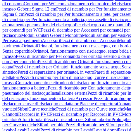
di consumo
Comandi per WC con azionamento elettronico del risciac
incasso Geberit Sigma 12 cm
Pezzi di ricambio per Per funzionamento 
Sigma 8 cm
Pezzi di ricambio per Per funzionamento a rete, per casse
di ricambio per Per funzionamento a batteria, per cassette di risciac
azionamento pneumatico del risciacquo
Per risciacquo a due quantità
P
per comandi per WC
Pezzi di ricambio per Accessori per comandi pe
risciacquo
Moduli sanitari Geberit Monolith
Moduli sanitari per vasi
Pez
Per vaso a pavimento
Accessori
Pezzi di ricambio per Accessori
Moduli 
pavimento
Orinatoi
Orinatoi, funzionamento con risciacquo, con bordo 
Senza coperchio
Orinatoi, funzionamento con risciacquo, senza brida d
incasso
Pezzi di ricambio per Per comando per orinatoi esterno o da i
con / per coperchio
Pezzi di ricambio per Orinatoi, funzionamento con 
acqua
Pezzi di ricambio per Orinatoi, funzionamento senza acqua
Senz
sintetico
Pareti di separazione per orinatoi, in vetro
Pareti di separazion
adattatori
Pezzi di ricambio per Tubi di risciacquo, curve di risciacquo 
incasso
Con azionamento elettronico del risciacquo, funzionamento a r
funzionamento a batteria
Pezzi di ricambio per Con azionamento elettr
pneumatico del risciacquo
Installazione esterna
Pezzi di ricambio per In
del risciacquo, funzionamento a batteria
Accessori
Pezzi di ricambio pe
risciacquo, curve di risciacquo e adattatori
Placche di copertura
Comand
vuotatoi
Sifoni
Curve tecniche
Pezzi di ricambio per Curve tecniche
Man
Cannotti
Raccordi in PVC
Pezzi di ricambio per Raccordi in PVC
Mors
orinatoio
Sifoni tubolari
Pezzi di ricambio per Sifoni tubolari
Prolunghe 
per Curve tecniche
Sifoni per bidet
Pezzi di ricambio per Sifoni per bid
lavabo
Lavabi
Lavabi
Pezzi di ricambio per Lavabi
Lavabi doppi
Pezzi 