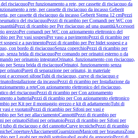
del risciacquo
Per funzionamento a rete, per cassette di risciacquo da
nzionamento a rete, per cassette di risciacquo da incasso Geberit
eria, per cassette di risciacquo da incasso Geberit Sigma 12 cm
Pezzi
umatico del risciacquo
Pezzi di ricambio per Comandi per WC con
quantità
Pezzi di ricambio per Per risciacquo ad una quantità
Accessori
gio grezzo
Per comandi per WC con azionamento elettronico del
mbio per Per vasi sospesi
Per vaso a pavimento
Pezzi di ricambio per
et sospesi e a pavimento
Pezzi di ricambio per Per bidet sospesi e a
quo, con bordo di risciacquo
Senza coperchio
Pezzi di ricambio per
uo, senza brida di risciacquo
Per comando per orinatoi esterno o da
mando per orinatoio integrato
Orinatoi, funzionamento con risciacquo,
bio per Senza brida di risciacquo
Orinatoi, funzionamento senza
per orinatoi
Pareti di separazione per orinatoi, in materiale
foni e accessori sifone
Tubi di risciacquo, curve di risciacquo e
inatoi
Installazione da incasso
Pezzi di ricambio per Installazione da
unzionamento a rete
Con azionamento elettronico del risciacquo,
ico del risciacquo
Pezzi di ricambio per Con azionamento
mento a batteria
Pezzi di ricambio per Con azionamento elettronico
ambio per Kit per il montaggio grezzo e kit di adattamento
Tubi di
r vasi e vuotatoi
Pezzi di ricambio per Sifoni per vasi e
ambio per Set per allacciamento
Cannotti
Pezzi di ricambio per
ni per orinatoi
Sifoni per orinatoio
Pezzi di ricambio per Sifoni per
l tubo di risciacquo e del cannotto
Curve tecniche
Pezzi di ricambio
cniche
Coperture
Allacciamenti
Guarnizioni
Manicotti per brasatura
Zona
mbio per Lavabi per mobili sottolavabo
Lavabi da appoggio
Pezzi di