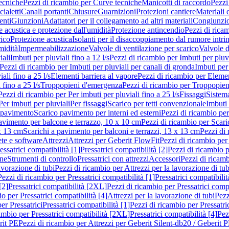
ecniche
Pezzi di ricambio per Curve tecniche
Manicotti di raccordo
Pezzi
ialetti
Canali portanti
Chiusure
Guarnizioni
Protezioni cantiere
Materiali
nti
Giunzioni
Adattatori per il collegamento ad altri materiali
Congiunzio
 acustica e protezione dall'umidità
Protezione antincendio
Pezzi di rica
rico
Protezione acustica
Isolanti per il disaccoppiamento dal rumore intri
midità
Impermeabilizzazione
Valvole di ventilazione per scarico
Valvole d
iali
Imbuti per pluviali fino a 12 l/s
Pezzi di ricambio per Imbuti per pluvi
Pezzi di ricambio per Imbuti per pluviali per canali di gronda
Imbuti per 
ali fino a 25 l/s
Elementi barriera al vapore
Pezzi di ricambio per Elemen
 fino a 25 l/s
Troppopieni d'emergenza
Pezzi di ricambio per Troppopie
Pezzi di ricambio per Per imbuti per pluviali fino a 25 l/s
Fissaggi
Sistem
Per imbuti per pluviali
Per fissaggi
Scarico per tetti convenzionale
Imbuti 
 pavimento
Scarico pavimento per interni ed esterni
Pezzi di ricambio per
pavimento per balcone e terrazzo, 10 x 10 cm
Pezzi di ricambio per Scari
x 13 cm
Scarichi a pavimento per balconi e terrazzi, 13 x 13 cm
Pezzi di 
ete e software
Attrezzi
Attrezzi per Geberit FlowFit
Pezzi di ricambio per
ssatrici compatibilità [1]
Pressatrici compatibilità [2]
Pezzi di ricambio p
one
Strumenti di controllo
Pressatrici con attrezzi
Accessori
Pezzi di ricam
avorazione di tubi
Pezzi di ricambio per Attrezzi per la lavorazione di tub
Pezzi di ricambio per Pressatrici compatibilità [1]
Pressatrici compatibilit
[2]
Pressatrici compatibilità [2XL]
Pezzi di ricambio per Pressatrici comp
o per Pressatrici compatibilità [4]
Attrezzi per la lavorazione di tubi
Pezz
er Pressatrici
Pressatrici compatibilità [1]
Pezzi di ricambio per Pressatric
ambio per Pressatrici compatibilità [2XL]
Pressatrici compatibilità [4]
Pez
rit PE
Pezzi di ricambio per Attrezzi per Geberit Silent-db20 / Geberit 