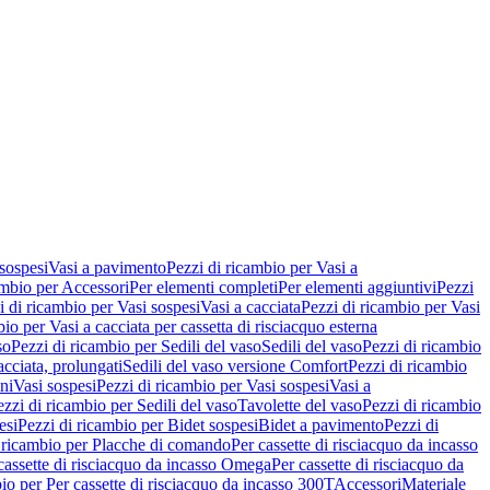
 sospesi
Vasi a pavimento
Pezzi di ricambio per Vasi a
ambio per Accessori
Per elementi completi
Per elementi aggiuntivi
Pezzi
i di ricambio per Vasi sospesi
Vasi a cacciata
Pezzi di ricambio per Vasi
io per Vasi a cacciata per cassetta di risciacquo esterna
so
Pezzi di ricambio per Sedili del vaso
Sedili del vaso
Pezzi di ricambio
acciata, prolungati
Sedili del vaso versione Comfort
Pezzi di ricambio
ni
Vasi sospesi
Pezzi di ricambio per Vasi sospesi
Vasi a
ezzi di ricambio per Sedili del vaso
Tavolette del vaso
Pezzi di ricambio
esi
Pezzi di ricambio per Bidet sospesi
Bidet a pavimento
Pezzi di
 ricambio per Placche di comando
Per cassette di risciacquo da incasso
 cassette di risciacquo da incasso Omega
Per cassette di risciacquo da
io per Per cassette di risciacquo da incasso 300T
Accessori
Materiale