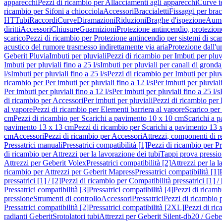
apparecchi
Pezzi di ricambio per Allacciamenti agli apparecchi
Curve t
ricambio per Sifoni a chiocciola
Accessori
Braccialetti
Fissaggi per bracc
HT
Tubi
Raccordi
Curve
Diramazioni
Riduzioni
Braghe d'ispezione
Aume
diritti
Accessori
Chiusure
Guarnizioni
Protezione antincendio, protezione
scarico
Pezzi di ricambio per Protezione antincendio per sistemi di sca
acustico del rumore trasmesso indirettamente via aria
Protezione dall'u
Geberit Pluvia
Imbuti per pluviali
Pezzi di ricambio per Imbuti per pluv
Imbuti per pluviali fino a 25 l/s
Imbuti per pluviali per canali di gronda
l/s
Imbuti per pluviali fino a 25 l/s
Pezzi di ricambio per Imbuti per pluvi
ricambio per Per imbuti per pluviali fino a 12 l/s
Per imbuti per pluviali
Per imbuti per pluviali fino a 12 l/s
Per imbuti per pluviali fino a 25 l/s
di ricambio per Accessori
Per imbuti per pluviali
Pezzi di ricambio per 
al vapore
Pezzi di ricambio per Elementi barriera al vapore
Scarico per
cm
Pezzi di ricambio per Scarichi a pavimento 10 x 10 cm
Scarichi a 
pavimento 13 x 13 cm
Pezzi di ricambio per Scarichi a pavimento 13 
cm
Accessori
Pezzi di ricambio per Accessori
Attrezzi, componenti di r
Pressatrici manuali
Pressatrici compatibilità [1]
Pezzi di ricambio per Pre
di ricambio per Attrezzi per la lavorazione dei tubi
Tappi prova pressi
Attrezzi per Geberit Volex
Pressatrici compatibilità [2]
Attrezzi per la l
ricambio per Attrezzi per Geberit Mapress
Pressatrici compatibilità [1]
pressatrici [1] / [2]
Pezzi di ricambio per Compatibilità pressatrici [1] / 
Pressatrici compatibilità [3]
Pressatrici compatibilità [4]
Pezzi di ricambi
pressione
Strumenti di controllo
Accessori
Pressatrici
Pezzi di ricambio p
Pressatrici compatibilità [2]
Pressatrici compatibilità [2XL]
Pezzi di ric
radianti Geberit
Srotolatori tubi
Attrezzi per Geberit Silent-db20 / Gebe