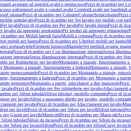
amani
Lavamani ad angolo
Lavabi a semincasso
Pezzi di ricambio per La
ncasso sottopiano
Lavabi a canale
Lavabi Comfort
Lavabi per bambini
La
sori
Colonne
Pezzi di ricambio per Colonne
Colonne
Semicolonne
Pezzi 
 mobile sottolavabo
Pezzi di ricambio per Set lavabo per mobile con mob
i
Per lavabi
Pezzi di ricambio per Per lavabi
Per lavabi doppi
Pezzi di ric
er lavabo da appoggio arrotondato
Per lavabo da appoggio rettangolare
P
 ricambio per Mobili laterali bassi
Mobili a colonna
Pezzi di ricambio pe
riori mobili per bagno
Pezzi di ricambio per Ulteriori mobili per bagno
Me
ganci portasalviette
Elementi luminosi
Maniglie
Set piedini
Lavagne magne
tegrata
Pezzi di ricambio per Con illuminazione integrata
Senza illumina
azione integrata
Senza illuminazione integrata
Pezzi di ricambio per Sen
mbio per Rubinetterie per lavabo
Montaggio a pianale, funzionamento a 
er Montaggio a pianale, funzionamento a batteria
Montaggio a pianale, 
elatore monocomando
Pezzi di ricambio per Montaggio a pianale, misc
rete, funzionamento a batteria
Pezzi di ricambio per Montaggio a parete
ramite generatore
Montaggio a parete, miscelatore a due manopole
Pezzi 
r lavabo
Pezzi di ricambio per Per rubinetterie per lavabo
Allacciamenti a
cambio per Sifoni tubolari
Sifoni tubolari, modello compatto
Pezzi di ric
sione per lavabo
Sifoni a passaggio diretto per lavabo, modello compatt
cciamenti per lavabo
Pezzi di ricambio per Allacciamenti per lavabo
Mani
ifoni per lavelli
Pezzi di ricambio per Sifoni per lavelli
Sifoni tubolari
Pez
o per Giunti per lavello
Manicotti
Pezzi di ricambio per Manicotti
Access
 Sifoni tubolari
Sifoni da incasso
Pezzi di ricambio per Sifoni da incasso
o per Sifoni per lavatoi
Sifoni
Pezzi di ricambio per Sifoni
Curve tecnich
sori
Pezzi di ricambio per Accessori
Docce e vasche da bagno
Docce
Sca