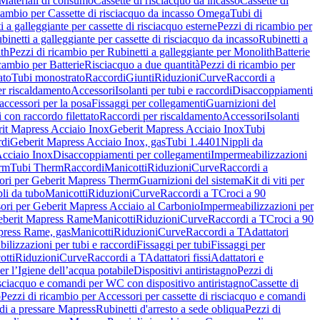
Materiali di consumo
Cassette di risciacquo da incasso
Cassette di
icambio per Cassette di risciacquo da incasso Omega
Tubi di
i a galleggiante per cassette di risciacquo esterne
Pezzi di ricambio per
binetti a galleggiante per cassette di risciacquo da incasso
Rubinetti a
ith
Pezzi di ricambio per Rubinetti a galleggiante per Monolith
Batterie
icambio per Batterie
Risciacquo a due quantità
Pezzi di ricambio per
ato
Tubi monostrato
Raccordi
Giunti
Riduzioni
Curve
Raccordi a
r riscaldamento
Accessori
Isolanti per tubi e raccordi
Disaccoppiamenti
accessori per la posa
Fissaggi per collegamenti
Guarnizioni del
i con raccordo filettato
Raccordi per riscaldamento
Accessori
Isolanti
it Mapress Acciaio Inox
Geberit Mapress Acciaio Inox
Tubi
di
Geberit Mapress Acciaio Inox, gas
Tubi 1.4401
Nippli da
Acciaio Inox
Disaccoppiamenti per collegamenti
Impermeabilizzazioni
rm
Tubi Therm
Raccordi
Manicotti
Riduzioni
Curve
Raccordi a
ori per Geberit Mapress Therm
Guarnizioni del sistema
Kit di viti per
li da tubo
Manicotti
Riduzioni
Curve
Raccordi a T
Croci a 90
ori per Geberit Mapress Acciaio al Carbonio
Impermeabilizzazioni per
berit Mapress Rame
Manicotti
Riduzioni
Curve
Raccordi a T
Croci a 90
press Rame, gas
Manicotti
Riduzioni
Curve
Raccordi a T
Adattatori
ilizzazioni per tubi e raccordi
Fissaggi per tubi
Fissaggi per
otti
Riduzioni
Curve
Raccordi a T
Adattatori fissi
Adattatori e
er l’Igiene dell’acqua potabile
Dispositivi antiristagno
Pezzi di
isciacquo e comandi per WC con dispositivo antiristagno
Cassette di
o
Pezzi di ricambio per Accessori per cassette di risciacquo e comandi
di a pressare Mapress
Rubinetti d'arresto a sede obliqua
Pezzi di