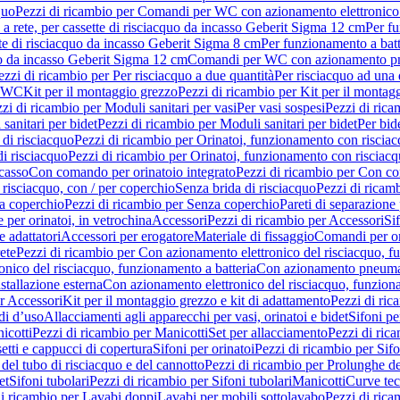
quo
Pezzi di ricambio per Comandi per WC con azionamento elettronico 
a rete, per cassette di risciacquo da incasso Geberit Sigma 12 cm
Per fu
tte di risciacquo da incasso Geberit Sigma 8 cm
Per funzionamento a batt
quo da incasso Geberit Sigma 12 cm
Comandi per WC con azionamento pne
ezzi di ricambio per Per risciacquo a due quantità
Per risciacquo ad una 
r WC
Kit per il montaggio grezzo
Pezzi di ricambio per Kit per il montag
zi di ricambio per Moduli sanitari per vasi
Per vasi sospesi
Pezzi di rica
sanitari per bidet
Pezzi di ricambio per Moduli sanitari per bidet
Per bid
di risciacquo
Pezzi di ricambio per Orinatoi, funzionamento con risciac
i risciacquo
Pezzi di ricambio per Orinatoi, funzionamento con risciacq
ncasso
Con comando per orinatoio integrato
Pezzi di ricambio per Con co
risciacquo, con / per coperchio
Senza brida di risciacquo
Pezzi di ricam
a coperchio
Pezzi di ricambio per Senza coperchio
Pareti di separazione 
e per orinatoi, in vetrochina
Accessori
Pezzi di ricambio per Accessori
Si
e adattatori
Accessori per erogatore
Materiale di fissaggio
Comandi per or
ete
Pezzi di ricambio per Con azionamento elettronico del risciacquo, f
onico del risciacquo, funzionamento a batteria
Con azionamento pneumat
stallazione esterna
Con azionamento elettronico del risciacquo, funziona
r Accessori
Kit per il montaggio grezzo e kit di adattamento
Pezzi di ric
i d’uso
Allacciamenti agli apparecchi per vasi, orinatoi e bidet
Sifoni pe
icotti
Pezzi di ricambio per Manicotti
Set per allacciamento
Pezzi di ric
etti e cappucci di copertura
Sifoni per orinatoi
Pezzi di ricambio per Sifo
del tubo di risciacquo e del cannotto
Pezzi di ricambio per Prolunghe de
et
Sifoni tubolari
Pezzi di ricambio per Sifoni tubolari
Manicotti
Curve te
di ricambio per Lavabi doppi
Lavabi per mobili sottolavabo
Pezzi di rica