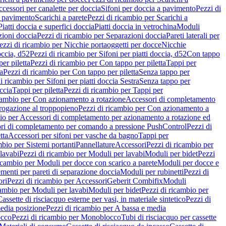
cessori per canalette per doccia
Sifoni per doccia a pavimento
Pezzi di
a pavimento
Scarichi a parete
Pezzi di ricambio per Scarichi a
iatti doccia e superfici doccia
Piatti doccia in vetrochina
Moduli
zioni doccia
Pezzi di ricambio per Separazioni doccia
Pareti laterali per
ezzi di ricambio per Nicchie portaoggetti per docce
Nicchie
occia, d52
Pezzi di ricambio per Sifoni per piatti doccia, d52
Con tappo
er piletta
Pezzi di ricambio per Con tappo per piletta
Tappi per
a
Pezzi di ricambio per Con tappo per piletta
Senza tappo per
i ricambio per Sifoni per piatti doccia Sestra
Senza tappo per
ccia
Tappi per piletta
Pezzi di ricambio per Tappi per
icambio per Con azionamento a rotazione
Accessori di completamento
rogazione al troppopieno
Pezzi di ricambio per Con azionamento a
bio per Accessori di completamento per azionamento a rotazione ed
ri di completamento per comando a pressione PushControl
Pezzi di
tta
Accessori per sifoni per vasche da bagno
Tappi per
mbio per Sistemi portanti
Pannellature
Accessori
Pezzi di ricambio per
lavabi
Pezzi di ricambio per Moduli per lavabi
Moduli per bidet
Pezzi
icambio per Moduli per docce con scarico a parete
Moduli per docce e
menti per pareti di separazione doccia
Moduli per rubinetti
Pezzi di
ori
Pezzi di ricambio per Accessori
Geberit Combifix
Moduli
cambio per Moduli per lavabi
Moduli per bidet
Pezzi di ricambio per
assette di risciacquo esterne per vasi, in materiale sintetico
Pezzi di
edia posizione
Pezzi di ricambio per A bassa e media
cco
Pezzi di ricambio per Monoblocco
Tubi di risciacquo per cassette