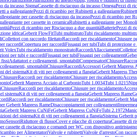
sori
Guarnizioni
Guarnizioni ad anello
Nippli, rosoni e riduttori di flusso
quo da incasso Sigma
Cassette di risciacquo da incasso Omega
Pezzi di r
tti a galleggiante
Pezzi di ricambio per Rubinetti a galleggiante
Rubinett
alleggiante per cassette di risciacquo da incasso
Pezzi di ricambio per Ru
galleggiante per cassette in ceramica
Rubinetti a galleggiante per Monol
ntità
Pezzi di ricambio per Risciacquo a due quantità
Batterie
Pezzi di r
ione idrica
Geberit FlowFit
Tubi multistrato
Tubi riscaldamento multistr
i
Collettori con raccordo filettato
Raccordi per riscaldamento
Chiusure pe
per raccordi
Copertura per raccordi
Fissaggi per tubi
Tubi di protezione e 
it Volex
Tubi riscaldamento monostrato
Raccordi
Allacciamenti
Collettor
ioni per tubi e raccordi
Fissaggi per tubi
Fissaggi per collegamenti
Geber
 fissi
Adattatori e collegamenti, smontabili
Compensatori
Chiusure
Raccor
 collegamenti, smontabili
Chiusure
Raccordi
Accessori Geberit Mapress 
ni del sistema
Kit di viti per collegamenti a flangia
Geberit Mapress The
i
Chiusure
Raccordi per riscaldamento
Chiusure per riscaldamento
Access
bonio
Geberit Mapress Acciaio al Carbonio
Tubi 1.0034
Tubi 1.0215
Nipp
i
Chiusure
Raccordi per riscaldamento
Chiusure per riscaldamento
Access
el sistema
Kit di viti per collegamenti a flangia
Geberit Mapress Rame
Ge
cordi
Raccordi per riscaldamento
Chiusure per riscaldamento
Geberit Ma
per Geberit Mapress Rame
Disaccoppiamenti per collegamenti
Impermeab
gia
Geberit Mapress CuNiFe
Geberit Mapress CuNiFe
Tubi 2.1972
Manic
izioni del sistema
Kit di viti per collegamenti a flangia
Sistema Geberit p
agno
Sensori
Riduttore di flusso
Cover e placche di copertura
Cassette di r
er cassette di risciacquo e comandi per WC con dispositivo antiristagn
ricambio per Alimentatori
Valvole e rubinetti
Valvole d'arresto
Con raccor