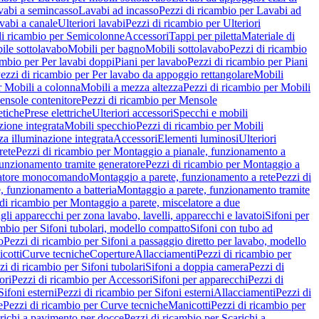
vabi a semincasso
Lavabi ad incasso
Pezzi di ricambio per Lavabi ad
vabi a canale
Ulteriori lavabi
Pezzi di ricambio per Ulteriori
di ricambio per Semicolonne
Accessori
Tappi per piletta
Materiale di
ile sottolavabo
Mobili per bagno
Mobili sottolavabo
Pezzi di ricambio
ambio per Per lavabi doppi
Piani per lavabo
Pezzi di ricambio per Piani
ezzi di ricambio per Per lavabo da appoggio rettangolare
Mobili
r Mobili a colonna
Mobili a mezza altezza
Pezzi di ricambio per Mobili
nsole contenitore
Pezzi di ricambio per Mensole
tiche
Prese elettriche
Ulteriori accessori
Specchi e mobili
zione integrata
Mobili specchio
Pezzi di ricambio per Mobili
za illuminazione integrata
Accessori
Elementi luminosi
Ulteriori
rete
Pezzi di ricambio per Montaggio a pianale, funzionamento a
funzionamento tramite generatore
Pezzi di ricambio per Montaggio a
elatore monocomando
Montaggio a parete, funzionamento a rete
Pezzi di
, funzionamento a batteria
Montaggio a parete, funzionamento tramite
di ricambio per Montaggio a parete, miscelatore a due
gli apparecchi per zona lavabo, lavelli, apparecchi e lavatoi
Sifoni per
ambio per Sifoni tubolari, modello compatto
Sifoni con tubo ad
o
Pezzi di ricambio per Sifoni a passaggio diretto per lavabo, modello
cotti
Curve tecniche
Coperture
Allacciamenti
Pezzi di ricambio per
zi di ricambio per Sifoni tubolari
Sifoni a doppia camera
Pezzi di
ori
Pezzi di ricambio per Accessori
Sifoni per apparecchi
Pezzi di
Sifoni esterni
Pezzi di ricambio per Sifoni esterni
Allacciamenti
Pezzi di
e
Pezzi di ricambio per Curve tecniche
Manicotti
Pezzi di ricambio per
richi a pavimento per docce
Pezzi di ricambio per Scarichi a