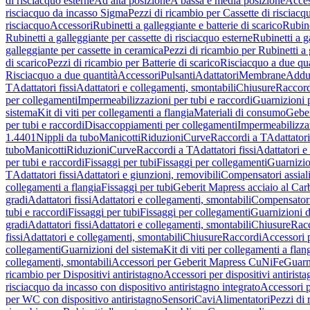
di risciacquo esterne
Ad alta posizione
A bassa e media posizione
Acces
risciacquo da incasso Sigma
Pezzi di ricambio per Cassette di risciac
risciacquo
Accessori
Rubinetti a galleggiante e batterie di scarico
Rubine
Rubinetti a galleggiante per cassette di risciacquo esterne
Rubinetti a g
galleggiante per cassette in ceramica
Pezzi di ricambio per Rubinetti a 
di scarico
Pezzi di ricambio per Batterie di scarico
Risciacquo a due qua
Risciacquo a due quantità
Accessori
Pulsanti
Adattatori
Membrane
Adduz
T
Adattatori fissi
Adattatori e collegamenti, smontabili
Chiusure
Raccord
per collegamenti
Impermeabilizzazioni per tubi e raccordi
Guarnizioni 
sistema
Kit di viti per collegamenti a flangia
Materiali di consumo
Geber
per tubi e raccordi
Disaccoppiamenti per collegamenti
Impermeabilizzaz
1.4401
Nippli da tubo
Manicotti
Riduzioni
Curve
Raccordi a T
Adattatori
tubo
Manicotti
Riduzioni
Curve
Raccordi a T
Adattatori fissi
Adattatori e
per tubi e raccordi
Fissaggi per tubi
Fissaggi per collegamenti
Guarnizio
T
Adattatori fissi
Adattatori e giunzioni, removibili
Compensatori assial
collegamenti a flangia
Fissaggi per tubi
Geberit Mapress acciaio al Car
gradi
Adattatori fissi
Adattatori e collegamenti, smontabili
Compensator
tubi e raccordi
Fissaggi per tubi
Fissaggi per collegamenti
Guarnizioni d
gradi
Adattatori fissi
Adattatori e collegamenti, smontabili
Chiusure
Rac
fissi
Adattatori e collegamenti, smontabili
Chiusure
Raccordi
Accessori 
collegamenti
Guarnizioni del sistema
Kit di viti per collegamenti a flan
collegamenti, smontabili
Accessori per Geberit Mapress CuNiFe
Guarn
ricambio per Dispositivi antiristagno
Accessori per dispositivi antirist
risciacquo da incasso con dispositivo antiristagno integrato
Accessori p
per WC con dispositivo antiristagno
Sensori
Cavi
Alimentatori
Pezzi di 