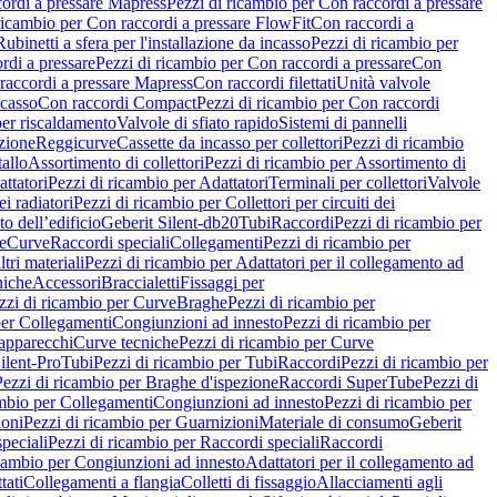
ordi a pressare Mapress
Pezzi di ricambio per Con raccordi a pressare
ricambio per Con raccordi a pressare FlowFit
Con raccordi a
Rubinetti a sfera per l'installazione da incasso
Pezzi di ricambio per
rdi a pressare
Pezzi di ricambio per Con raccordi a pressare
Con
raccordi a pressare Mapress
Con raccordi filettati
Unità valvole
ncasso
Con raccordi Compact
Pezzi di ricambio per Con raccordi
per riscaldamento
Valvole di sfiato rapido
Sistemi di pannelli
azione
Reggicurve
Cassette da incasso per collettori
Pezzi di ricambio
tallo
Assortimento di collettori
Pezzi di ricambio per Assortimento di
ttatori
Pezzi di ricambio per Adattatori
Terminali per collettori
Valvole
ei radiatori
Pezzi di ricambio per Collettori per circuiti dei
o dell’edificio
Geberit Silent-db20
Tubi
Raccordi
Pezzi di ricambio per
e
Curve
Raccordi speciali
Collegamenti
Pezzi di ricambio per
tri materiali
Pezzi di ricambio per Adattatori per il collegamento ad
niche
Accessori
Braccialetti
Fissaggi per
zzi di ricambio per Curve
Braghe
Pezzi di ricambio per
per Collegamenti
Congiunzioni ad innesto
Pezzi di ricambio per
 apparecchi
Curve tecniche
Pezzi di ricambio per Curve
ilent-Pro
Tubi
Pezzi di ricambio per Tubi
Raccordi
Pezzi di ricambio per
Pezzi di ricambio per Braghe d'ispezione
Raccordi SuperTube
Pezzi di
ambio per Collegamenti
Congiunzioni ad innesto
Pezzi di ricambio per
ioni
Pezzi di ricambio per Guarnizioni
Materiale di consumo
Geberit
peciali
Pezzi di ricambio per Raccordi speciali
Raccordi
icambio per Congiunzioni ad innesto
Adattatori per il collegamento ad
tati
Collegamenti a flangia
Colletti di fissaggio
Allacciamenti agli