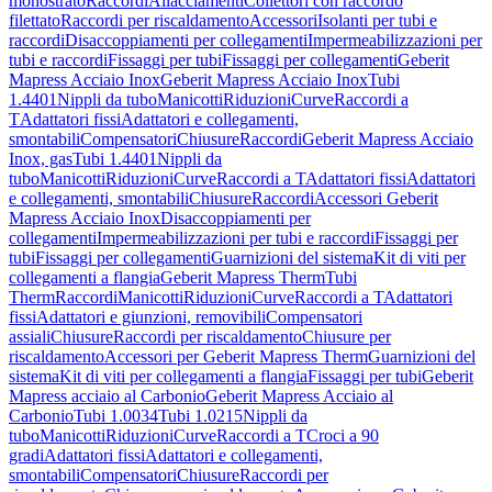
monostrato
Raccordi
Allacciamenti
Collettori con raccordo
filettato
Raccordi per riscaldamento
Accessori
Isolanti per tubi e
raccordi
Disaccoppiamenti per collegamenti
Impermeabilizzazioni per
tubi e raccordi
Fissaggi per tubi
Fissaggi per collegamenti
Geberit
Mapress Acciaio Inox
Geberit Mapress Acciaio Inox
Tubi
1.4401
Nippli da tubo
Manicotti
Riduzioni
Curve
Raccordi a
T
Adattatori fissi
Adattatori e collegamenti,
smontabili
Compensatori
Chiusure
Raccordi
Geberit Mapress Acciaio
Inox, gas
Tubi 1.4401
Nippli da
tubo
Manicotti
Riduzioni
Curve
Raccordi a T
Adattatori fissi
Adattatori
e collegamenti, smontabili
Chiusure
Raccordi
Accessori Geberit
Mapress Acciaio Inox
Disaccoppiamenti per
collegamenti
Impermeabilizzazioni per tubi e raccordi
Fissaggi per
tubi
Fissaggi per collegamenti
Guarnizioni del sistema
Kit di viti per
collegamenti a flangia
Geberit Mapress Therm
Tubi
Therm
Raccordi
Manicotti
Riduzioni
Curve
Raccordi a T
Adattatori
fissi
Adattatori e giunzioni, removibili
Compensatori
assiali
Chiusure
Raccordi per riscaldamento
Chiusure per
riscaldamento
Accessori per Geberit Mapress Therm
Guarnizioni del
sistema
Kit di viti per collegamenti a flangia
Fissaggi per tubi
Geberit
Mapress acciaio al Carbonio
Geberit Mapress Acciaio al
Carbonio
Tubi 1.0034
Tubi 1.0215
Nippli da
tubo
Manicotti
Riduzioni
Curve
Raccordi a T
Croci a 90
gradi
Adattatori fissi
Adattatori e collegamenti,
smontabili
Compensatori
Chiusure
Raccordi per