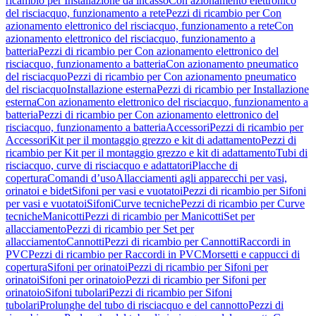
ricambio per Installazione da incasso
Con azionamento elettronico
del risciacquo, funzionamento a rete
Pezzi di ricambio per Con
azionamento elettronico del risciacquo, funzionamento a rete
Con
azionamento elettronico del risciacquo, funzionamento a
batteria
Pezzi di ricambio per Con azionamento elettronico del
risciacquo, funzionamento a batteria
Con azionamento pneumatico
del risciacquo
Pezzi di ricambio per Con azionamento pneumatico
del risciacquo
Installazione esterna
Pezzi di ricambio per Installazione
esterna
Con azionamento elettronico del risciacquo, funzionamento a
batteria
Pezzi di ricambio per Con azionamento elettronico del
risciacquo, funzionamento a batteria
Accessori
Pezzi di ricambio per
Accessori
Kit per il montaggio grezzo e kit di adattamento
Pezzi di
ricambio per Kit per il montaggio grezzo e kit di adattamento
Tubi di
risciacquo, curve di risciacquo e adattatori
Placche di
copertura
Comandi d’uso
Allacciamenti agli apparecchi per vasi,
orinatoi e bidet
Sifoni per vasi e vuotatoi
Pezzi di ricambio per Sifoni
per vasi e vuotatoi
Sifoni
Curve tecniche
Pezzi di ricambio per Curve
tecniche
Manicotti
Pezzi di ricambio per Manicotti
Set per
allacciamento
Pezzi di ricambio per Set per
allacciamento
Cannotti
Pezzi di ricambio per Cannotti
Raccordi in
PVC
Pezzi di ricambio per Raccordi in PVC
Morsetti e cappucci di
copertura
Sifoni per orinatoi
Pezzi di ricambio per Sifoni per
orinatoi
Sifoni per orinatoio
Pezzi di ricambio per Sifoni per
orinatoio
Sifoni tubolari
Pezzi di ricambio per Sifoni
tubolari
Prolunghe del tubo di risciacquo e del cannotto
Pezzi di