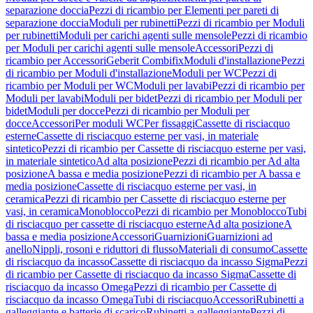
separazione doccia
Pezzi di ricambio per Elementi per pareti di
separazione doccia
Moduli per rubinetti
Pezzi di ricambio per Moduli
per rubinetti
Moduli per carichi agenti sulle mensole
Pezzi di ricambio
per Moduli per carichi agenti sulle mensole
Accessori
Pezzi di
ricambio per Accessori
Geberit Combifix
Moduli d'installazione
Pezzi
di ricambio per Moduli d'installazione
Moduli per WC
Pezzi di
ricambio per Moduli per WC
Moduli per lavabi
Pezzi di ricambio per
Moduli per lavabi
Moduli per bidet
Pezzi di ricambio per Moduli per
bidet
Moduli per docce
Pezzi di ricambio per Moduli per
docce
Accessori
Per moduli WC
Per fissaggi
Cassette di risciacquo
esterne
Cassette di risciacquo esterne per vasi, in materiale
sintetico
Pezzi di ricambio per Cassette di risciacquo esterne per vasi,
in materiale sintetico
Ad alta posizione
Pezzi di ricambio per Ad alta
posizione
A bassa e media posizione
Pezzi di ricambio per A bassa e
media posizione
Cassette di risciacquo esterne per vasi, in
ceramica
Pezzi di ricambio per Cassette di risciacquo esterne per
vasi, in ceramica
Monoblocco
Pezzi di ricambio per Monoblocco
Tubi
di risciacquo per cassette di risciacquo esterne
Ad alta posizione
A
bassa e media posizione
Accessori
Guarnizioni
Guarnizioni ad
anello
Nippli, rosoni e riduttori di flusso
Materiali di consumo
Cassette
di risciacquo da incasso
Cassette di risciacquo da incasso Sigma
Pezzi
di ricambio per Cassette di risciacquo da incasso Sigma
Cassette di
risciacquo da incasso Omega
Pezzi di ricambio per Cassette di
risciacquo da incasso Omega
Tubi di risciacquo
Accessori
Rubinetti a
galleggiante e batterie di scarico
Rubinetti a galleggiante
Pezzi di