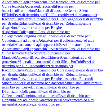
Allacciamenti agli apparecchi
Curve tecniche
Pezzi di ricambio per
Curve tecniche
Accessori
Braccialetti
Fissaggi per
braccialetti
Guarnizioni
Materiali di consumo
Geberit Silent-
PP
Tubi
Pezzi di ricambio per Tubi
Raccordi
Pezzi di ricambio per
Raccordi
Curve
Pezzi di ricambio per Curve
Braghe
Pezzi di ricambio
per Braghe
Riduzioni
Pezzi di ricambio per Riduzioni
Braghe
d'ispezione
Pezzi di ricambio per Braghe
d'ispezione
Collegamenti
Pezzi di ricambio per
Collegamenti
Congiunzioni ad innesto
Pezzi di ricambio per
Congiunzioni ad innesto
Adattatori per il collegamento ad altri
materiali
Allacciamenti agli apparecchi
Pezzi di ricambio per
Allacciamenti agli apparecchi
Curve tecniche
Pezzi di ricambio per
Curve tecniche
Manicotti
Pezzi di ricambio per
Manicotti
Accessori
Braccialetti
Chiusure
Guarnizioni
Tappi di
protezione
Materiali di consumo
Geberit Silent-Pro
Tubi
Pezzi di
ricambio per Tubi
Raccordi
Pezzi di ricambio per
Raccordi
Curve
Pezzi di ricambio per Curve
Braghe
Pezzi di ricambio
per Braghe
Riduzioni
Pezzi di ricambio per Riduzioni
Braghe
d'ispezione
Pezzi di ricambio per Braghe d'ispezione
Raccordi
SuperTube
Pezzi di ricambio per Raccordi SuperTube
Curve
Pezzi di
ricambio per Curve
Diramazioni
Pezzi di ricambio per
Diramazioni
Collegamenti
Pezzi di ricambio per
Collegamenti
Congiunzioni ad innesto
Pezzi di ricambio per
Congiunzioni ad innesto
Adattatori per il collegamento ad altri
materiali
Accessori
Pezzi di ricambio per