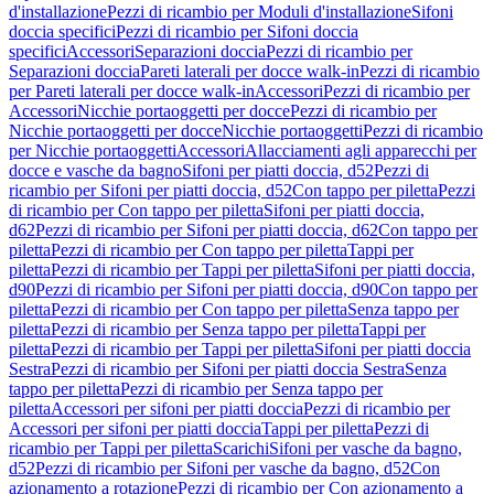
d'installazione
Pezzi di ricambio per Moduli d'installazione
Sifoni
doccia specifici
Pezzi di ricambio per Sifoni doccia
specifici
Accessori
Separazioni doccia
Pezzi di ricambio per
Separazioni doccia
Pareti laterali per docce walk-in
Pezzi di ricambio
per Pareti laterali per docce walk-in
Accessori
Pezzi di ricambio per
Accessori
Nicchie portaoggetti per docce
Pezzi di ricambio per
Nicchie portaoggetti per docce
Nicchie portaoggetti
Pezzi di ricambio
per Nicchie portaoggetti
Accessori
Allacciamenti agli apparecchi per
docce e vasche da bagno
Sifoni per piatti doccia, d52
Pezzi di
ricambio per Sifoni per piatti doccia, d52
Con tappo per piletta
Pezzi
di ricambio per Con tappo per piletta
Sifoni per piatti doccia,
d62
Pezzi di ricambio per Sifoni per piatti doccia, d62
Con tappo per
piletta
Pezzi di ricambio per Con tappo per piletta
Tappi per
piletta
Pezzi di ricambio per Tappi per piletta
Sifoni per piatti doccia,
d90
Pezzi di ricambio per Sifoni per piatti doccia, d90
Con tappo per
piletta
Pezzi di ricambio per Con tappo per piletta
Senza tappo per
piletta
Pezzi di ricambio per Senza tappo per piletta
Tappi per
piletta
Pezzi di ricambio per Tappi per piletta
Sifoni per piatti doccia
Sestra
Pezzi di ricambio per Sifoni per piatti doccia Sestra
Senza
tappo per piletta
Pezzi di ricambio per Senza tappo per
piletta
Accessori per sifoni per piatti doccia
Pezzi di ricambio per
Accessori per sifoni per piatti doccia
Tappi per piletta
Pezzi di
ricambio per Tappi per piletta
Scarichi
Sifoni per vasche da bagno,
d52
Pezzi di ricambio per Sifoni per vasche da bagno, d52
Con
azionamento a rotazione
Pezzi di ricambio per Con azionamento a