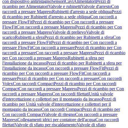
con dispositivo antiristagno
Sensori
Cavi
Alimentatori
Pezzi di
ricambio per Alimentatori
Valvole e rubinetti
Valvole d'arresto
Con
raccordi a pressare Mapress
Rubinetti d'arresto a sede obliqua
Pezzi
di ricambio per Rubinetti d'arresto a sede obliqua
Con raccordi a
pressare FlowFit
Pezzi di ricambio per Con raccordi a pressare
FlowFit
Con raccordi a pressare Mapress
Pezzi di ricambio per Con
raccordi a pressare Mapress
Valvole di prelievo
Valvole di
scarico
Rubinetti a sfera
Pezzi di ricambio per Rubinetti a sfera
Con
raccordi a pressare FlowFit
Pezzi di ricambio per Con raccordi a
pressare FlowFit
Con raccordi a pressare
Pezzi di ricambio per Con
raccordi a pressare
Con raccordi a pressare Mapress
Pezzi di ricambio
per Con raccordi a pressare Mapress
Rubinetti a sfera per
l'installazione da incasso
Pezzi di ricambio per Rubinetti a sfera per
l'installazione da incasso
Con raccordi a pressare FlowFit
Pezzi di
ricambio per Con raccordi a pressare FlowFit
Con raccordi a
pressare
Pezzi di ricambio per Con raccordi a pressare
Con raccordi
Volex
Con raccordi Compact
Pezzi di ricambio per Con raccordi
Compact
Con raccordi a pressare Mapress
Pezzi di ricambio per Con
raccordi a pressare Mapress
Con raccordi filettati
Unità valvole
d'intercettazione e collettori per il montaggio da incasso
Pezzi di
ricambio per Unità valvole d'intercettazione e collettori per il
montaggio da incasso
Con raccordi Compact
Pezzi di ricambio per
Con raccordi Compact
Valvole di ritegno
Con raccordi a pressare
Mapress
Collegamenti idrici per contatore dell'acqua
Con raccordi
filettati
Valvole di sfiato per riscaldamento
Valvole di sfiato