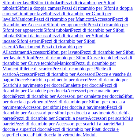
Sifoni per lavelli
Sifoni tubolari
Pezzi di ricambio per Sifoni
tubolari
Sifoni a doppia camera
Pezzi di ricambio per Sifoni a doppia
camera
Giunti per lavello
Pezzi di ricambio per Giunti per
lavello
Manicotti
Pezzi di ricambio per Manicotti
Accessori
Pezzi di
ricambio per Accessori
Sifoni per apparecchi
Pezzi di ricambio per
Sifoni per apparecchi
Sifoni tubolari
Pezzi di ricambio per Sifoni
tubolari
Sifoni da incasso
Pezzi di ricambio per Sifoni da
incasso
Sifoni esterni
Pezzi di ricambio per Sifoni
esterni
Allacciamenti
Pezzi di ricambio per
Allacciamenti
Accessori
Sifoni per lavatoi
Pezzi di ricambio per Sifoni
per lavatoi
Sifoni
Pezzi di ricambio per Sifoni
Curve tecniche
Pezzi di
ricambio per Curve tecniche
Manicotti
Pezzi di ricambio per
Manicotti
Pilette di scarico
Pezzi di ricambio per Pilette di
scarico
Accessori
Pezzi di ricambio per Accessori
Docce e vasche da
bagno
Docce
Scarichi a pavimento per docce
Pezzi di ricambio per
Scarichi a pavimento per docce
Canalette per doccia
Pezzi di
ricambio per Canalette per doccia
Accessori per canalette per
doccia
Pezzi di ricambio per Accessori per canalette per doccia
Sifoni
per doccia a pavimento
Pezzi di ricambio per Sifoni per doccia a
pavimento
Accessori per sifoni per doccia a pavimento
Pezzi di
ricambio per Accessori per sifoni per doccia a pavimento
Scarichi a
parete
Pezzi di ricambio per Scarichi a parete
Accessori per scarichi a
parete
Pezzi di ricambio per Accessori per scarichi a parete
Piatti
doccia e superfici doccia
Pezzi di ricambio per Piatti doccia e
superfici doccia
Piatti doccia in vetrochina
Moduli