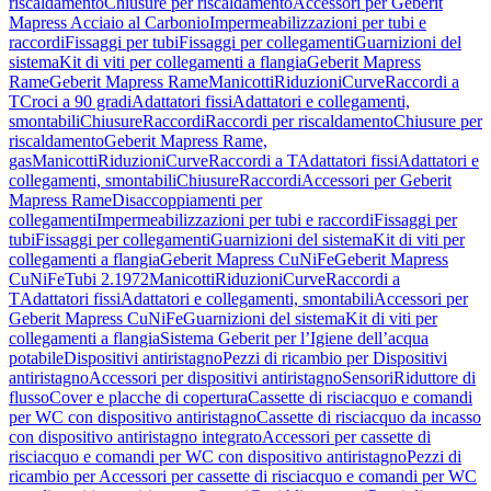
riscaldamento
Chiusure per riscaldamento
Accessori per Geberit
Mapress Acciaio al Carbonio
Impermeabilizzazioni per tubi e
raccordi
Fissaggi per tubi
Fissaggi per collegamenti
Guarnizioni del
sistema
Kit di viti per collegamenti a flangia
Geberit Mapress
Rame
Geberit Mapress Rame
Manicotti
Riduzioni
Curve
Raccordi a
T
Croci a 90 gradi
Adattatori fissi
Adattatori e collegamenti,
smontabili
Chiusure
Raccordi
Raccordi per riscaldamento
Chiusure per
riscaldamento
Geberit Mapress Rame,
gas
Manicotti
Riduzioni
Curve
Raccordi a T
Adattatori fissi
Adattatori e
collegamenti, smontabili
Chiusure
Raccordi
Accessori per Geberit
Mapress Rame
Disaccoppiamenti per
collegamenti
Impermeabilizzazioni per tubi e raccordi
Fissaggi per
tubi
Fissaggi per collegamenti
Guarnizioni del sistema
Kit di viti per
collegamenti a flangia
Geberit Mapress CuNiFe
Geberit Mapress
CuNiFe
Tubi 2.1972
Manicotti
Riduzioni
Curve
Raccordi a
T
Adattatori fissi
Adattatori e collegamenti, smontabili
Accessori per
Geberit Mapress CuNiFe
Guarnizioni del sistema
Kit di viti per
collegamenti a flangia
Sistema Geberit per l’Igiene dell’acqua
potabile
Dispositivi antiristagno
Pezzi di ricambio per Dispositivi
antiristagno
Accessori per dispositivi antiristagno
Sensori
Riduttore di
flusso
Cover e placche di copertura
Cassette di risciacquo e comandi
per WC con dispositivo antiristagno
Cassette di risciacquo da incasso
con dispositivo antiristagno integrato
Accessori per cassette di
risciacquo e comandi per WC con dispositivo antiristagno
Pezzi di
ricambio per Accessori per cassette di risciacquo e comandi per WC