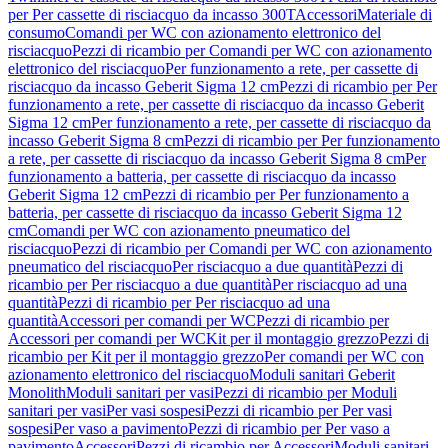
per Per cassette di risciacquo da incasso 300T
Accessori
Materiale di
consumo
Comandi per WC con azionamento elettronico del
risciacquo
Pezzi di ricambio per Comandi per WC con azionamento
elettronico del risciacquo
Per funzionamento a rete, per cassette di
risciacquo da incasso Geberit Sigma 12 cm
Pezzi di ricambio per Per
funzionamento a rete, per cassette di risciacquo da incasso Geberit
Sigma 12 cm
Per funzionamento a rete, per cassette di risciacquo da
incasso Geberit Sigma 8 cm
Pezzi di ricambio per Per funzionamento
a rete, per cassette di risciacquo da incasso Geberit Sigma 8 cm
Per
funzionamento a batteria, per cassette di risciacquo da incasso
Geberit Sigma 12 cm
Pezzi di ricambio per Per funzionamento a
batteria, per cassette di risciacquo da incasso Geberit Sigma 12
cm
Comandi per WC con azionamento pneumatico del
risciacquo
Pezzi di ricambio per Comandi per WC con azionamento
pneumatico del risciacquo
Per risciacquo a due quantità
Pezzi di
ricambio per Per risciacquo a due quantità
Per risciacquo ad una
quantità
Pezzi di ricambio per Per risciacquo ad una
quantità
Accessori per comandi per WC
Pezzi di ricambio per
Accessori per comandi per WC
Kit per il montaggio grezzo
Pezzi di
ricambio per Kit per il montaggio grezzo
Per comandi per WC con
azionamento elettronico del risciacquo
Moduli sanitari Geberit
Monolith
Moduli sanitari per vasi
Pezzi di ricambio per Moduli
sanitari per vasi
Per vasi sospesi
Pezzi di ricambio per Per vasi
sospesi
Per vaso a pavimento
Pezzi di ricambio per Per vaso a
pavimento
Accessori
Pezzi di ricambio per Accessori
Moduli sanitari