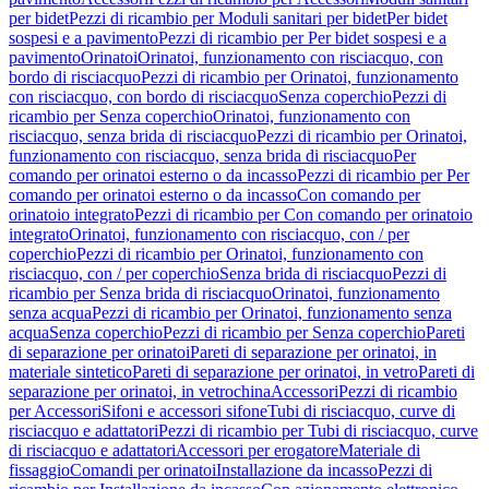
per bidet
Pezzi di ricambio per Moduli sanitari per bidet
Per bidet
sospesi e a pavimento
Pezzi di ricambio per Per bidet sospesi e a
pavimento
Orinatoi
Orinatoi, funzionamento con risciacquo, con
bordo di risciacquo
Pezzi di ricambio per Orinatoi, funzionamento
con risciacquo, con bordo di risciacquo
Senza coperchio
Pezzi di
ricambio per Senza coperchio
Orinatoi, funzionamento con
risciacquo, senza brida di risciacquo
Pezzi di ricambio per Orinatoi,
funzionamento con risciacquo, senza brida di risciacquo
Per
comando per orinatoi esterno o da incasso
Pezzi di ricambio per Per
comando per orinatoi esterno o da incasso
Con comando per
orinatoio integrato
Pezzi di ricambio per Con comando per orinatoio
integrato
Orinatoi, funzionamento con risciacquo, con / per
coperchio
Pezzi di ricambio per Orinatoi, funzionamento con
risciacquo, con / per coperchio
Senza brida di risciacquo
Pezzi di
ricambio per Senza brida di risciacquo
Orinatoi, funzionamento
senza acqua
Pezzi di ricambio per Orinatoi, funzionamento senza
acqua
Senza coperchio
Pezzi di ricambio per Senza coperchio
Pareti
di separazione per orinatoi
Pareti di separazione per orinatoi, in
materiale sintetico
Pareti di separazione per orinatoi, in vetro
Pareti di
separazione per orinatoi, in vetrochina
Accessori
Pezzi di ricambio
per Accessori
Sifoni e accessori sifone
Tubi di risciacquo, curve di
risciacquo e adattatori
Pezzi di ricambio per Tubi di risciacquo, curve
di risciacquo e adattatori
Accessori per erogatore
Materiale di
fissaggio
Comandi per orinatoi
Installazione da incasso
Pezzi di