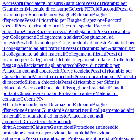
Accessori
Braccialetti
Chiusure
Guarnizioni
Pezzi di ricambio per
Guarnizioni
Materiale di consumo
Geberit PE
Tubi
Raccordi
Pezzi di
ricambio per Raccordi
Curve
Braghe
Riduzioni
Braghe
d'ispezione
Pezzi di ricambio per Braghe d'ispezione
Raccordi
speciali
Pezzi di ricambio per Raccordi speciali
Raccordi
SuperTube
Curve
Raccordi speciali
Collegamenti
Pezzi di ricambio
per Collegamenti
Collegamenti a saldare
Congiunzioni ad
innesto
Pezzi di ricambio per Congiunzioni ad innesto
Adattatori per
il collegamento ad altri materiali
Pezzi di ricambio per Adattatori per
il collegamento ad altri materiali
Collegamenti filettati
Pezzi di
ricambio per Collegamenti filettati
Collegamenti a flangia
Colletti di
fissaggio
Allacciamenti agli apparecchi
Pezzi di ricambio per
Allacciamenti agli apparecchi
Curve tecniche
Pezzi di ricambio per
Curve tecniche
Manicotti di raccordo
Pezzi di ricambio per Manicotti
di raccordo
Sifoni a chiocciola
Pezzi di ricambio per Sifoni a
chiocciola
Accessori
Braccialetti
Fissaggi per braccialetti
Canali
portanti
Chiusure
Guarnizioni
Protezioni cantiere
Materiali di
consumo
Geberit PP-
HT
Tubi
Raccordi
Curve
Diramazioni
Riduzioni
Braghe
d'ispezione
Aumenti
Giunzioni
Adattatori per il collegamento ad altri
materiali
Congiunzioni ad innesto
Allacciamenti agli
apparecchi
Curve tecniche
Raccordi
diritti
Accessori
Chiusure
Guarnizioni
Protezione antincendio,
protezione acustica e protezione dall'umidità
Protezione
antincendio
Pezzi di ricambio per Protezione antincendio
Protezione