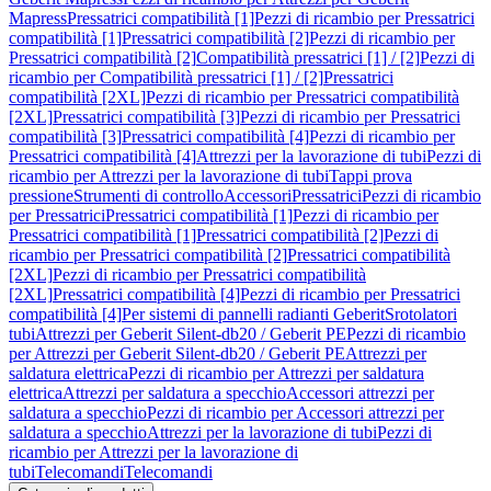
Mapress
Pressatrici compatibilità [1]
Pezzi di ricambio per Pressatrici
compatibilità [1]
Pressatrici compatibilità [2]
Pezzi di ricambio per
Pressatrici compatibilità [2]
Compatibilità pressatrici [1] / [2]
Pezzi di
ricambio per Compatibilità pressatrici [1] / [2]
Pressatrici
compatibilità [2XL]
Pezzi di ricambio per Pressatrici compatibilità
[2XL]
Pressatrici compatibilità [3]
Pezzi di ricambio per Pressatrici
compatibilità [3]
Pressatrici compatibilità [4]
Pezzi di ricambio per
Pressatrici compatibilità [4]
Attrezzi per la lavorazione di tubi
Pezzi di
ricambio per Attrezzi per la lavorazione di tubi
Tappi prova
pressione
Strumenti di controllo
Accessori
Pressatrici
Pezzi di ricambio
per Pressatrici
Pressatrici compatibilità [1]
Pezzi di ricambio per
Pressatrici compatibilità [1]
Pressatrici compatibilità [2]
Pezzi di
ricambio per Pressatrici compatibilità [2]
Pressatrici compatibilità
[2XL]
Pezzi di ricambio per Pressatrici compatibilità
[2XL]
Pressatrici compatibilità [4]
Pezzi di ricambio per Pressatrici
compatibilità [4]
Per sistemi di pannelli radianti Geberit
Srotolatori
tubi
Attrezzi per Geberit Silent-db20 / Geberit PE
Pezzi di ricambio
per Attrezzi per Geberit Silent-db20 / Geberit PE
Attrezzi per
saldatura elettrica
Pezzi di ricambio per Attrezzi per saldatura
elettrica
Attrezzi per saldatura a specchio
Accessori attrezzi per
saldatura a specchio
Pezzi di ricambio per Accessori attrezzi per
saldatura a specchio
Attrezzi per la lavorazione di tubi
Pezzi di
ricambio per Attrezzi per la lavorazione di
tubi
Telecomandi
Telecomandi