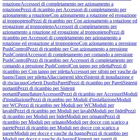
rotazione
Accessori di completamento per azionamento a
rotazione
Pezzi di ricambio per Accessori di completamento per
azionamento a rotazione
Con azionamento a rotazione ed erogazione
al troppopieno
Pezzi di ricambio per Con azionamento a rotazione ed
erogazione al troppopieno
Accessori di completamento per
azionamento a rotazione ed erogazione al troppopieno
Pezzi di
ricambio per Accessori di completamento per azionamento a
rotazione ed erogazione al troppopieno
Con azionamento a pressione
PushControl
Pezzi di ricambio per Con azionamento a pressione
PushControl
Accessori di completamento per comando a pressione
PushControl
Pezzi di ricambio per Accessori di completamento per
comando a pressione PushControl
Con tappo per piletta
Pezzi di
ricambio per Con tappo per piletta
Accessori per sifoni per vasche da
bagno
Tappi per piletta
Allacciamenti idrici
Sistemi di installazione e
di risciacquo
Geberit Duofix
Pareti
Pezzi di ricambio per Pareti
Sistemi
portanti
Pezzi di ricambio per Sistemi
portanti
Pannellature
Accessori
Pezzi di ricambio per Accessori
Moduli
d'installazione
Pezzi di ricambio per Moduli d'installazione
Moduli
per WC
Pezzi di ricambio per Moduli per WC
Moduli per
lavabi
Pezzi di ricambio per Moduli per lavabi
Moduli per bidet
Pezzi
di ricambio per Moduli per bidet
Moduli per orinatoi
Pezzi di
ricambio per Moduli per orinatoi
Moduli per docce con scarico a
parete
Pezzi di ricambio per Moduli per docce con scarico a
parete
Moduli per docce e vasche da bagno
Pezzi di ricambio per
Moduli per docce e vasche da bagno
Elementi per pareti di