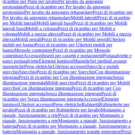
ricambio per Piani per lavabo
Per lavabo da appoggio
arrotondato
Pezzi di ricambio per Per lavabo da appoggio
arrotondato
Per lavabo da appoggio rettangolare
Pezzi di ricambio per
Per lavabo da appoggio rettangolare
Mobili laterali
Pezzi di ricambio
per Mobili laterali
Mobili laterali bassi
Pezzi di ricambio per Mobili
laterali bassi
Mobili a colonna
Pezzi di ricambio per Mobili a
colonna
Mobili a mezza altezza
Pezzi di ricambio per Mobili a mezza
altezza
Mobili pensili
Pezzi di ricambio per Mobili pensili
Ulteriori
mobili per bagno
Pezzi di ricambio per Ulteriori mobili per
bagno
Mensole contenitore
Pezzi di ricambio per Mensole
contenitore
Accessori
Inserti per cassetti e portaoggetti
Portasalviette e
ganci portasalviette
Elementi luminosi
Maniglie
Set piedini
Lavagne
magnetiche
Prese elettriche
Ulteriori accessori
Specchi e mobili
specchio
Specchio
Pezzi di ricambio per Specchio
Con illuminazione
integrata
Pezzi di ricambio per Con illuminazione integrata
Senza
illuminazione integrata
Mobili specchio
Pezzi di ricambio per Mobili
specchio
Con illuminazione integrata
Pezzi di ricambio per Con
illuminazione integrata
Senza illuminazione integrata
Pezzi di
ricambio per Senza illuminazione integrata
Accessori
Elementi
luminosi
Ulteriori accessori
Prese elettriche
Rubinetti
Rubinetterie per
lavabo
Pezzi di ricambio per Rubinetterie per lavabo
Montaggio a
pianale, funzionamento a rete
Pezzi di ricambio per Montaggio a
pianale, funzionamento a rete
Montaggio a pianale, funzionamento a
batteria
Pezzi di ricambio per Montaggio a pianale, funzionamento a
batteria
Montaggio a pianale, funzionamento tramite generatore
Pezzi