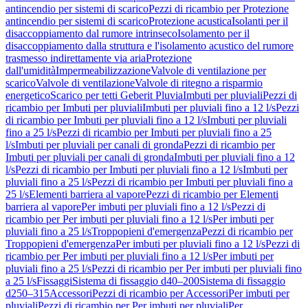
antincendio per sistemi di scarico
Pezzi di ricambio per Protezione
antincendio per sistemi di scarico
Protezione acustica
Isolanti per il
disaccoppiamento dal rumore intrinseco
Isolamento per il
disaccoppiamento dalla struttura e l'isolamento acustico del rumore
trasmesso indirettamente via aria
Protezione
dall'umidità
Impermeabilizzazione
Valvole di ventilazione per
scarico
Valvole di ventilazione
Valvole di ritegno a risparmio
energetico
Scarico per tetti Geberit Pluvia
Imbuti per pluviali
Pezzi di
ricambio per Imbuti per pluviali
Imbuti per pluviali fino a 12 l/s
Pezzi
di ricambio per Imbuti per pluviali fino a 12 l/s
Imbuti per pluviali
fino a 25 l/s
Pezzi di ricambio per Imbuti per pluviali fino a 25
l/s
Imbuti per pluviali per canali di gronda
Pezzi di ricambio per
Imbuti per pluviali per canali di gronda
Imbuti per pluviali fino a 12
l/s
Pezzi di ricambio per Imbuti per pluviali fino a 12 l/s
Imbuti per
pluviali fino a 25 l/s
Pezzi di ricambio per Imbuti per pluviali fino a
25 l/s
Elementi barriera al vapore
Pezzi di ricambio per Elementi
barriera al vapore
Per imbuti per pluviali fino a 12 l/s
Pezzi di
ricambio per Per imbuti per pluviali fino a 12 l/s
Per imbuti per
pluviali fino a 25 l/s
Troppopieni d'emergenza
Pezzi di ricambio per
Troppopieni d'emergenza
Per imbuti per pluviali fino a 12 l/s
Pezzi di
ricambio per Per imbuti per pluviali fino a 12 l/s
Per imbuti per
pluviali fino a 25 l/s
Pezzi di ricambio per Per imbuti per pluviali fino
a 25 l/s
Fissaggi
Sistema di fissaggio d40–200
Sistema di fissaggio
d250–315
Accessori
Pezzi di ricambio per Accessori
Per imbuti per
pluviali
Pezzi di ricambio per Per imbuti per pluviali
Per