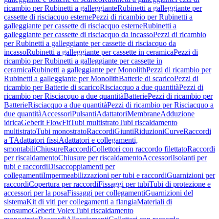
ricambio per Rubinetti a galleggiante
Rubinetti a galleggiante per
cassette di risciacquo esterne
Pezzi di ricambio per Rubinetti a
galleggiante per cassette di risciacquo esterne
Rubinetti a
galleggiante per cassette di risciacquo da incasso
Pezzi di ricambio
per Rubinetti a galleggiante per cassette di risciacquo da
incasso
Rubinetti a galleggiante per cassette in ceramica
Pezzi di
ricambio per Rubinetti a galleggiante per cassette in
ceramica
Rubinetti a galleggiante per Monolith
Pezzi di ricambio per
Rubinetti a galleggiante per Monolith
Batterie di scarico
Pezzi di
ricambio per Batterie di scarico
Risciacquo a due quantità
Pezzi di
ricambio per Risciacquo a due quantità
Batterie
Pezzi di ricambio per
Batterie
Risciacquo a due quantità
Pezzi di ricambio per Risciacquo a
due quantità
Accessori
Pulsanti
Adattatori
Membrane
Adduzione
idrica
Geberit FlowFit
Tubi multistrato
Tubi riscaldamento
multistrato
Tubi monostrato
Raccordi
Giunti
Riduzioni
Curve
Raccordi
a T
Adattatori fissi
Adattatori e collegamenti,
smontabili
Chiusure
Raccordi
Collettori con raccordo filettato
Raccordi
per riscaldamento
Chiusure per riscaldamento
Accessori
Isolanti per
tubi e raccordi
Disaccoppiamenti per
collegamenti
Impermeabilizzazioni per tubi e raccordi
Guarnizioni per
raccordi
Copertura per raccordi
Fissaggi per tubi
Tubi di protezione e
accessori per la posa
Fissaggi per collegamenti
Guarnizioni del
sistema
Kit di viti per collegamenti a flangia
Materiali di
consumo
Geberit Volex
Tubi riscaldamento