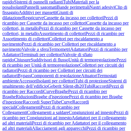
rapido
Sistemi di pannelli radianti
Tubi
Materiali per la
posa
Isolanti
Pannelli sagomati
Bande perimetrali
Nastri adesivi
Clip di
fissaggio
Additivi per massetti
Giunti di
dilatazione
Reggicurve
Cassette da incasso per collettori
Pezzi di
ricambio per Cassette da incasso per collettori
Cassette da incasso per
collettori, in metallo
Pezzi di ricambio per Cassette da incasso per
collettori, in metallo
Assortimento di collettori
Pezzi di ricambio per
Assortimento di collettori
Collettori per riscaldamento a
pavimento
Pezzi di ricambio per Collettori per riscaldamento a
pavimento
Valvole a sfera
Termometri
Adattatori
Pezzi di ricambio per
Adattatori
Terminali per collettori
Valvole di sfiato
rapido
Chiusure
Suddivisori di flusso
Unità di termoregolazione
Pezzi
di ricambio per Unità di termoregolazione
Collettori per circuiti dei
radiatori
Pezzi di ricambio per Collettori per circuiti dei
radiatori
Bypass
Componenti di regolazione
Attuatori
Termostati
ambiente
Accessori
Isolanti per collettori
Tubi di protezione
Sistemi di
smaltimento dell’edificio
Geberit Silent-db20
Tubi
Raccordi
Pezzi di
ricambio per Raccordi
Curve
Braghe
Pezzi di ricambio per
Braghe
Riduzioni
Braghe d'ispezione
Pezzi di ricambio per Braghe
d'ispezione
Raccordi SuperTube
Curve
Raccordi
speciali
Collegamenti
Pezzi di ricambio per
Collegamenti
Collegamenti a saldare
Congiunzioni ad innesto
Pezzi di
ricambio per Congiunzioni ad innesto
Adattatori per il collegamento
ad altri materiali
Pezzi di ricambio per Adattatori per il collegamento
ad altri materiali
Allacciamenti agli apparecchi
Pezzi di ricambio per