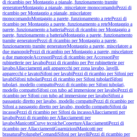
di ricambio per Montaggio a pianale, funzionamento tramite
generatore
Montaggio a pianale, miscelatore monocomando
Pezzi di
ricambio per Montaggio a pianale, miscelatore
monocomando
Montaggio a parete, funzionamento a rete
Pezzi di
ricambio per Montaggio a parete, funzionamento a rete
Montaggio a
parete, funzionamento a batteria
Pezzi di ricambio per Montaggio a
parete, funzionamento a batteria
Montaggio a parete, funzionamento
tramite generatore
Pezzi di ricambio per Montaggio a parete,
funzionamento tramite generatore
Montaggio a parete, miscelatore a
due manopole
Pezzi di ricambio per Montaggio a parete, miscelatore
a due manopole
Accessori
Pezzi di ricambio per Accessori
Per
rubinetterie per lavabo
Pezzi di ricambio per Per rubinetterie per
lavabo
Allacciamenti agli apparecchi per zona lavabo, lavelli,
apparecchi e lavatoi
Sifoni per lavabi
Pezzi di ricambio per Sifoni per
lavabi
Sifoni tubolari
Pezzi di ricambio per Sifoni tubolari
Sifoni
tubolari, modello compatto
Pezzi di ricambio per Sifoni tubolari,
modello compatto
Sifoni con tubo ad immersione per lavabo
Pezzi di
ricambio per Sifoni con tubo ad immersione per lavabo
Sifoni a
passaggio diretto per lavabo, modello compatto
Pezzi di ricambio per
Sifoni a passaggio diretto per lavabo, modello compatto
Sifoni da
incasso
Pezzi di ricambio per Sifoni da incasso
Allacciamenti per
lavabo
Pezzi di ricambio per Allacciamenti per
lavabo
Manicotti
Curve tecniche
Coperture
Allacciamenti
Pezzi di
ricambio per Allacciamenti
Guarnizioni
Manicotti per
brasatura
Prolunghe
Comandi
Sifoni per lavelli
Pezzi di ricambio per