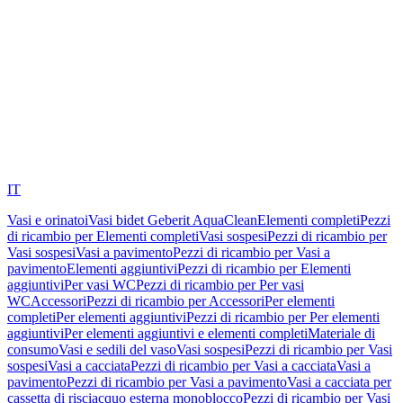
IT
Vasi e orinatoi
Vasi bidet Geberit AquaClean
Elementi completi
Pezzi
di ricambio per Elementi completi
Vasi sospesi
Pezzi di ricambio per
Vasi sospesi
Vasi a pavimento
Pezzi di ricambio per Vasi a
pavimento
Elementi aggiuntivi
Pezzi di ricambio per Elementi
aggiuntivi
Per vasi WC
Pezzi di ricambio per Per vasi
WC
Accessori
Pezzi di ricambio per Accessori
Per elementi
completi
Per elementi aggiuntivi
Pezzi di ricambio per Per elementi
aggiuntivi
Per elementi aggiuntivi e elementi completi
Materiale di
consumo
Vasi e sedili del vaso
Vasi sospesi
Pezzi di ricambio per Vasi
sospesi
Vasi a cacciata
Pezzi di ricambio per Vasi a cacciata
Vasi a
pavimento
Pezzi di ricambio per Vasi a pavimento
Vasi a cacciata per
cassetta di risciacquo esterna monoblocco
Pezzi di ricambio per Vasi