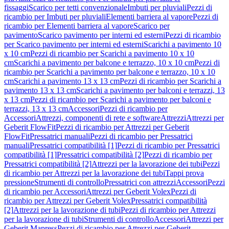
fissaggi
Scarico per tetti convenzionale
Imbuti per pluviali
Pezzi di
ricambio per Imbuti per pluviali
Elementi barriera al vapore
Pezzi di
ricambio per Elementi barriera al vapore
Scarico per
pavimento
Scarico pavimento per interni ed esterni
Pezzi di ricambio
per Scarico pavimento per interni ed esterni
Scarichi a pavimento 10
x 10 cm
Pezzi di ricambio per Scarichi a pavimento 10 x 10
cm
Scarichi a pavimento per balcone e terrazzo, 10 x 10 cm
Pezzi di
ricambio per Scarichi a pavimento per balcone e terrazzo, 10 x 10
cm
Scarichi a pavimento 13 x 13 cm
Pezzi di ricambio per Scarichi a
pavimento 13 x 13 cm
Scarichi a pavimento per balconi e terrazzi, 13
x 13 cm
Pezzi di ricambio per Scarichi a pavimento per balconi e
terrazzi, 13 x 13 cm
Accessori
Pezzi di ricambio per
Accessori
Attrezzi, componenti di rete e software
Attrezzi
Attrezzi per
Geberit FlowFit
Pezzi di ricambio per Attrezzi per Geberit
FlowFit
Pressatrici manuali
Pezzi di ricambio per Pressatrici
manuali
Pressatrici compatibilità [1]
Pezzi di ricambio per Pressatrici
compatibilità [1]
Pressatrici compatibilità [2]
Pezzi di ricambio per
Pressatrici compatibilità [2]
Attrezzi per la lavorazione dei tubi
Pezzi
di ricambio per Attrezzi per la lavorazione dei tubi
Tappi prova
pressione
Strumenti di controllo
Pressatrici con attrezzi
Accessori
Pezzi
di ricambio per Accessori
Attrezzi per Geberit Volex
Pezzi di
ricambio per Attrezzi per Geberit Volex
Pressatrici compatibilità
[2]
Attrezzi per la lavorazione di tubi
Pezzi di ricambio per Attrezzi
per la lavorazione di tubi
Strumenti di controllo
Accessori
Attrezzi per
Geberit Mapress
Pezzi di ricambio per Attrezzi per Geberit