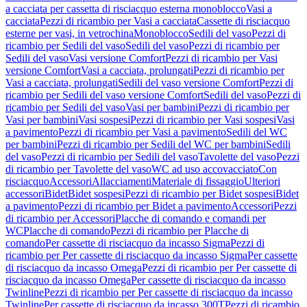
a cacciata per cassetta di risciacquo esterna monoblocco
Vasi a
cacciata
Pezzi di ricambio per Vasi a cacciata
Cassette di risciacquo
esterne per vasi, in vetrochina
Monoblocco
Sedili del vaso
Pezzi di
ricambio per Sedili del vaso
Sedili del vaso
Pezzi di ricambio per
Sedili del vaso
Vasi versione Comfort
Pezzi di ricambio per Vasi
versione Comfort
Vasi a cacciata, prolungati
Pezzi di ricambio per
Vasi a cacciata, prolungati
Sedili del vaso versione Comfort
Pezzi di
ricambio per Sedili del vaso versione Comfort
Sedili del vaso
Pezzi di
ricambio per Sedili del vaso
Vasi per bambini
Pezzi di ricambio per
Vasi per bambini
Vasi sospesi
Pezzi di ricambio per Vasi sospesi
Vasi
a pavimento
Pezzi di ricambio per Vasi a pavimento
Sedili del WC
per bambini
Pezzi di ricambio per Sedili del WC per bambini
Sedili
del vaso
Pezzi di ricambio per Sedili del vaso
Tavolette del vaso
Pezzi
di ricambio per Tavolette del vaso
WC ad uso accovacciato
Con
risciacquo
Accessori
Allacciamenti
Materiale di fissaggio
Ulteriori
accessori
Bidet
Bidet sospesi
Pezzi di ricambio per Bidet sospesi
Bidet
a pavimento
Pezzi di ricambio per Bidet a pavimento
Accessori
Pezzi
di ricambio per Accessori
Placche di comando e comandi per
WC
Placche di comando
Pezzi di ricambio per Placche di
comando
Per cassette di risciacquo da incasso Sigma
Pezzi di
ricambio per Per cassette di risciacquo da incasso Sigma
Per cassette
di risciacquo da incasso Omega
Pezzi di ricambio per Per cassette di
risciacquo da incasso Omega
Per cassette di risciacquo da incasso
Twinline
Pezzi di ricambio per Per cassette di risciacquo da incasso
Twinline
Per cassette di risciacquo da incasso 300T
Pezzi di ricambio