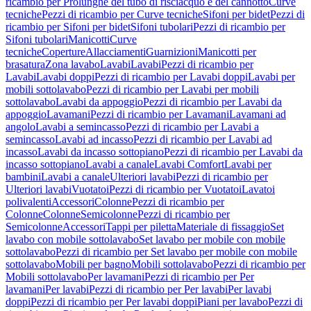
ricambio per Prolunghe del tubo di risciacquo e del cannotto
Curve
tecniche
Pezzi di ricambio per Curve tecniche
Sifoni per bidet
Pezzi di
ricambio per Sifoni per bidet
Sifoni tubolari
Pezzi di ricambio per
Sifoni tubolari
Manicotti
Curve
tecniche
Coperture
Allacciamenti
Guarnizioni
Manicotti per
brasatura
Zona lavabo
Lavabi
Lavabi
Pezzi di ricambio per
Lavabi
Lavabi doppi
Pezzi di ricambio per Lavabi doppi
Lavabi per
mobili sottolavabo
Pezzi di ricambio per Lavabi per mobili
sottolavabo
Lavabi da appoggio
Pezzi di ricambio per Lavabi da
appoggio
Lavamani
Pezzi di ricambio per Lavamani
Lavamani ad
angolo
Lavabi a semincasso
Pezzi di ricambio per Lavabi a
semincasso
Lavabi ad incasso
Pezzi di ricambio per Lavabi ad
incasso
Lavabi da incasso sottopiano
Pezzi di ricambio per Lavabi da
incasso sottopiano
Lavabi a canale
Lavabi Comfort
Lavabi per
bambini
Lavabi a canale
Ulteriori lavabi
Pezzi di ricambio per
Ulteriori lavabi
Vuotatoi
Pezzi di ricambio per Vuotatoi
Lavatoi
polivalenti
Accessori
Colonne
Pezzi di ricambio per
Colonne
Colonne
Semicolonne
Pezzi di ricambio per
Semicolonne
Accessori
Tappi per piletta
Materiale di fissaggio
Set
lavabo con mobile sottolavabo
Set lavabo per mobile con mobile
sottolavabo
Pezzi di ricambio per Set lavabo per mobile con mobile
sottolavabo
Mobili per bagno
Mobili sottolavabo
Pezzi di ricambio per
Mobili sottolavabo
Per lavamani
Pezzi di ricambio per Per
lavamani
Per lavabi
Pezzi di ricambio per Per lavabi
Per lavabi
doppi
Pezzi di ricambio per Per lavabi doppi
Piani per lavabo
Pezzi di