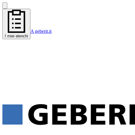
A geberit.it
I miei elenchi