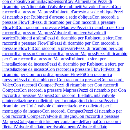
con dispositivo antiristagno
Sensori
Cavi
Alimentatori
Pezzi di
ricambio per Alimentatori
Valvole e rubinetti
Valvole d'arresto
Con
raccordi a pressare Mapress
Rubinetti d'arresto a sede obliqua
Pezzi
di ricambio per Rubinetti d'arresto a sede obliqua
Con raccordi a
pressare FlowFit
Pezzi di ricambio per Con raccordi a pressare
FlowFit
Con raccordi a pressare Mapress
Pezzi di ricambio per Con
raccordi a pressare Mapress
Valvole di prelievo
Valvole di
scarico
Rubinetti a sfera
Pezzi di ricambio per Rubinetti a sfera
Con
raccordi a pressare FlowFit
Pezzi di ricambio per Con raccordi a
pressare FlowFit
Con raccordi a pressare
Pezzi di ricambio per Con
raccordi a pressare
Con raccordi a pressare Mapress
Pezzi di ricambio
per Con raccordi a pressare Mapress
Rubinetti a sfera per
l'installazione da incasso
Pezzi di ricambio per Rubinetti a sfera per
l'installazione da incasso
Con raccordi a pressare FlowFit
Pezzi di
ricambio per Con raccordi a pressare FlowFit
Con raccordi a
pressare
Pezzi di ricambio per Con raccordi a pressare
Con raccordi
Volex
Con raccordi Compact
Pezzi di ricambio per Con raccordi
Compact
Con raccordi a pressare Mapress
Pezzi di ricambio per Con
raccordi a pressare Mapress
Con raccordi filettati
Unità valvole
d'intercettazione e collettori per il montaggio da incasso
Pezzi di
ricambio per Unità valvole d'intercettazione e collettori per il
montaggio da incasso
Con raccordi Compact
Pezzi di ricambio per
Con raccordi Compact
Valvole di ritegno
Con raccordi a pressare
Mapress
Collegamenti idrici per contatore dell'acqua
Con raccordi
filettati
Valvole di sfiato per riscaldamento
Valvole di sfiato