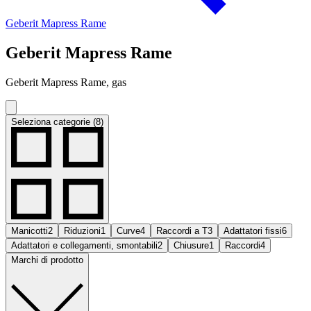
Geberit Mapress Rame
Geberit Mapress Rame
Geberit Mapress Rame, gas
Seleziona categorie (8)
Manicotti
2
Riduzioni
1
Curve
4
Raccordi a T
3
Adattatori fissi
6
Adattatori e collegamenti, smontabili
2
Chiusure
1
Raccordi
4
Marchi di prodotto