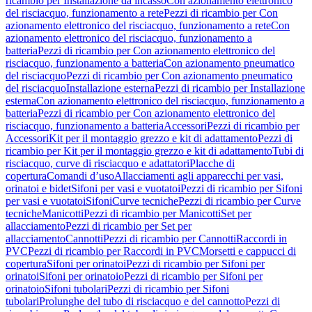
ricambio per Installazione da incasso
Con azionamento elettronico
del risciacquo, funzionamento a rete
Pezzi di ricambio per Con
azionamento elettronico del risciacquo, funzionamento a rete
Con
azionamento elettronico del risciacquo, funzionamento a
batteria
Pezzi di ricambio per Con azionamento elettronico del
risciacquo, funzionamento a batteria
Con azionamento pneumatico
del risciacquo
Pezzi di ricambio per Con azionamento pneumatico
del risciacquo
Installazione esterna
Pezzi di ricambio per Installazione
esterna
Con azionamento elettronico del risciacquo, funzionamento a
batteria
Pezzi di ricambio per Con azionamento elettronico del
risciacquo, funzionamento a batteria
Accessori
Pezzi di ricambio per
Accessori
Kit per il montaggio grezzo e kit di adattamento
Pezzi di
ricambio per Kit per il montaggio grezzo e kit di adattamento
Tubi di
risciacquo, curve di risciacquo e adattatori
Placche di
copertura
Comandi d’uso
Allacciamenti agli apparecchi per vasi,
orinatoi e bidet
Sifoni per vasi e vuotatoi
Pezzi di ricambio per Sifoni
per vasi e vuotatoi
Sifoni
Curve tecniche
Pezzi di ricambio per Curve
tecniche
Manicotti
Pezzi di ricambio per Manicotti
Set per
allacciamento
Pezzi di ricambio per Set per
allacciamento
Cannotti
Pezzi di ricambio per Cannotti
Raccordi in
PVC
Pezzi di ricambio per Raccordi in PVC
Morsetti e cappucci di
copertura
Sifoni per orinatoi
Pezzi di ricambio per Sifoni per
orinatoi
Sifoni per orinatoio
Pezzi di ricambio per Sifoni per
orinatoio
Sifoni tubolari
Pezzi di ricambio per Sifoni
tubolari
Prolunghe del tubo di risciacquo e del cannotto
Pezzi di