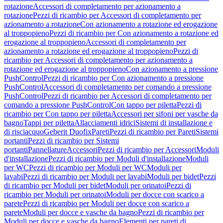
rotazione
Accessori di completamento per azionamento a
rotazione
Pezzi di ricambio per Accessori di completamento per
azionamento a rotazione
Con azionamento a rotazione ed erogazione
al troppopieno
Pezzi di ricambio per Con azionamento a rotazione ed
erogazione al troppopieno
Accessori di completamento per
azionamento a rotazione ed erogazione al troppopieno
Pezzi di
ricambio per Accessori di completamento per azionamento a
rotazione ed erogazione al troppopieno
Con azionamento a pressione
PushControl
Pezzi di ricambio per Con azionamento a pressione
PushControl
Accessori di completamento per comando a pressione
PushControl
Pezzi di ricambio per Accessori di completamento per
comando a pressione PushControl
Con tappo per piletta
Pezzi di
ricambio per Con tappo per piletta
Accessori per sifoni per vasche da
bagno
Tappi per piletta
Allacciamenti idrici
Sistemi di installazione e
di risciacquo
Geberit Duofix
Pareti
Pezzi di ricambio per Pareti
Sistemi
portanti
Pezzi di ricambio per Sistemi
portanti
Pannellature
Accessori
Pezzi di ricambio per Accessori
Moduli
d'installazione
Pezzi di ricambio per Moduli d'installazione
Moduli
per WC
Pezzi di ricambio per Moduli per WC
Moduli per
lavabi
Pezzi di ricambio per Moduli per lavabi
Moduli per bidet
Pezzi
di ricambio per Moduli per bidet
Moduli per orinatoi
Pezzi di
ricambio per Moduli per orinatoi
Moduli per docce con scarico a
parete
Pezzi di ricambio per Moduli per docce con scarico a
parete
Moduli per docce e vasche da bagno
Pezzi di ricambio per
Moduli per docce e vasche da bagno
Elementi per pareti di