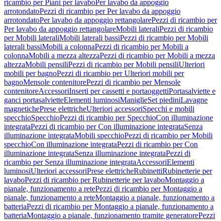
ricambio per Piani per lavabo
Per lavabo da appoggio
arrotondato
Pezzi di ricambio per Per lavabo da appoggio
arrotondato
Per lavabo da appoggio rettangolare
Pezzi di ricambio per
Per lavabo da appoggio rettangolare
Mobili laterali
Pezzi di ricambio
per Mobili laterali
Mobili laterali bassi
Pezzi di ricambio per Mobili
laterali bassi
Mobili a colonna
Pezzi di ricambio per Mobili a
colonna
Mobili a mezza altezza
Pezzi di ricambio per Mobili a mezza
altezza
Mobili pensili
Pezzi di ricambio per Mobili pensili
Ulteriori
mobili per bagno
Pezzi di ricambio per Ulteriori mobili per
bagno
Mensole contenitore
Pezzi di ricambio per Mensole
contenitore
Accessori
Inserti per cassetti e portaoggetti
Portasalviette e
ganci portasalviette
Elementi luminosi
Maniglie
Set piedini
Lavagne
magnetiche
Prese elettriche
Ulteriori accessori
Specchi e mobili
specchio
Specchio
Pezzi di ricambio per Specchio
Con illuminazione
integrata
Pezzi di ricambio per Con illuminazione integrata
Senza
illuminazione integrata
Mobili specchio
Pezzi di ricambio per Mobili
specchio
Con illuminazione integrata
Pezzi di ricambio per Con
illuminazione integrata
Senza illuminazione integrata
Pezzi di
ricambio per Senza illuminazione integrata
Accessori
Elementi
luminosi
Ulteriori accessori
Prese elettriche
Rubinetti
Rubinetterie per
lavabo
Pezzi di ricambio per Rubinetterie per lavabo
Montaggio a
pianale, funzionamento a rete
Pezzi di ricambio per Montaggio a
pianale, funzionamento a rete
Montaggio a pianale, funzionamento a
batteria
Pezzi di ricambio per Montaggio a pianale, funzionamento a
batteria
Montaggio a pianale, funzionamento tramite generatore
Pezzi