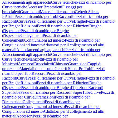
Allacciamenti agli apparecchi
Curve tecniche
Pezzi di ricambio per
Curve tecniche
Accessori
Braccialetti
Fissaggi per
braccialetti
Guarnizioni
Materiali di consumo
Geberit Silent-
PP
Tubi
Pezzi di ricambio per Tubi
Raccordi
Pezzi di ricambio per
Raccordi
Curve
Pezzi di ricambio per Curve
Braghe
Pezzi di ricambio
per Braghe
Riduzioni
Pezzi di ricambio per Riduzioni
Braghe
d'ispezione
Pezzi di ricambio per Braghe
d'ispezione
Collegamenti
Pezzi di ricambio per
Collegamenti
Congiunzioni ad innesto
Pezzi di ricambio per
Congiunzioni ad innesto
Adattatori per il collegamento ad altri
materiali
Allacciamenti agli apparecchi
Pezzi di ricambio per
Allacciamenti agli apparecchi
Curve tecniche
Pezzi di ricambio per
Curve tecniche
Manicotti
Pezzi di ricambio per
Manicotti
Accessori
Braccialetti
Chiusure
Guarnizioni
Tappi di
protezione
Materiali di consumo
Geberit Silent-Pro
Tubi
Pezzi di
ricambio per Tubi
Raccordi
Pezzi di ricambio per
Raccordi
Curve
Pezzi di ricambio per Curve
Braghe
Pezzi di ricambio
per Braghe
Riduzioni
Pezzi di ricambio per Riduzioni
Braghe
d'ispezione
Pezzi di ricambio per Braghe d'ispezione
Raccordi
SuperTube
Pezzi di ricambio per Raccordi SuperTube
Curve
Pezzi di
ricambio per Curve
Diramazioni
Pezzi di ricambio per
Diramazioni
Collegamenti
Pezzi di ricambio per
Collegamenti
Congiunzioni ad innesto
Pezzi di ricambio per
Congiunzioni ad innesto
Adattatori per il collegamento ad altri
materiali
Accessori
Pezzi di ricambio per