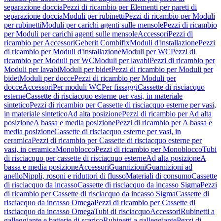
separazione doccia
Pezzi di ricambio per Elementi per pareti di
separazione doccia
Moduli per rubinetti
Pezzi di ricambio per Moduli
per rubinetti
Moduli per carichi agenti sulle mensole
Pezzi di ricambio
per Moduli per carichi agenti sulle mensole
Accessori
Pezzi di
ricambio per Accessori
Geberit Combifix
Moduli d'installazione
Pezzi
di ricambio per Moduli d'installazione
Moduli per WC
Pezzi di
ricambio per Moduli per WC
Moduli per lavabi
Pezzi di ricambio per
Moduli per lavabi
Moduli per bidet
Pezzi di ricambio per Moduli per
bidet
Moduli per docce
Pezzi di ricambio per Moduli per
docce
Accessori
Per moduli WC
Per fissaggi
Cassette di risciacquo
esterne
Cassette di risciacquo esterne per vasi, in materiale
sintetico
Pezzi di ricambio per Cassette di risciacquo esterne per vasi,
in materiale sintetico
Ad alta posizione
Pezzi di ricambio per Ad alta
posizione
A bassa e media posizione
Pezzi di ricambio per A bassa e
media posizione
Cassette di risciacquo esterne per vasi, in
ceramica
Pezzi di ricambio per Cassette di risciacquo esterne per
vasi, in ceramica
Monoblocco
Pezzi di ricambio per Monoblocco
Tubi
di risciacquo per cassette di risciacquo esterne
Ad alta posizione
A
bassa e media posizione
Accessori
Guarnizioni
Guarnizioni ad
anello
Nippli, rosoni e riduttori di flusso
Materiali di consumo
Cassette
di risciacquo da incasso
Cassette di risciacquo da incasso Sigma
Pezzi
di ricambio per Cassette di risciacquo da incasso Sigma
Cassette di
risciacquo da incasso Omega
Pezzi di ricambio per Cassette di
risciacquo da incasso Omega
Tubi di risciacquo
Accessori
Rubinetti a
galleggiante e batterie di scarico
Rubinetti a galleggiante
Pezzi di