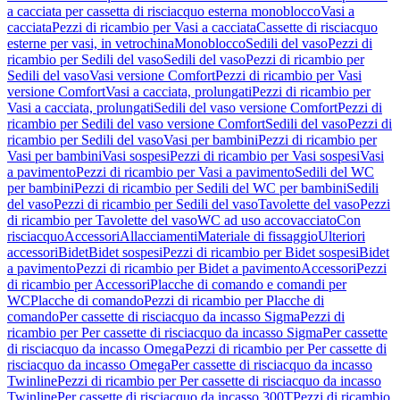
a cacciata per cassetta di risciacquo esterna monoblocco
Vasi a
cacciata
Pezzi di ricambio per Vasi a cacciata
Cassette di risciacquo
esterne per vasi, in vetrochina
Monoblocco
Sedili del vaso
Pezzi di
ricambio per Sedili del vaso
Sedili del vaso
Pezzi di ricambio per
Sedili del vaso
Vasi versione Comfort
Pezzi di ricambio per Vasi
versione Comfort
Vasi a cacciata, prolungati
Pezzi di ricambio per
Vasi a cacciata, prolungati
Sedili del vaso versione Comfort
Pezzi di
ricambio per Sedili del vaso versione Comfort
Sedili del vaso
Pezzi di
ricambio per Sedili del vaso
Vasi per bambini
Pezzi di ricambio per
Vasi per bambini
Vasi sospesi
Pezzi di ricambio per Vasi sospesi
Vasi
a pavimento
Pezzi di ricambio per Vasi a pavimento
Sedili del WC
per bambini
Pezzi di ricambio per Sedili del WC per bambini
Sedili
del vaso
Pezzi di ricambio per Sedili del vaso
Tavolette del vaso
Pezzi
di ricambio per Tavolette del vaso
WC ad uso accovacciato
Con
risciacquo
Accessori
Allacciamenti
Materiale di fissaggio
Ulteriori
accessori
Bidet
Bidet sospesi
Pezzi di ricambio per Bidet sospesi
Bidet
a pavimento
Pezzi di ricambio per Bidet a pavimento
Accessori
Pezzi
di ricambio per Accessori
Placche di comando e comandi per
WC
Placche di comando
Pezzi di ricambio per Placche di
comando
Per cassette di risciacquo da incasso Sigma
Pezzi di
ricambio per Per cassette di risciacquo da incasso Sigma
Per cassette
di risciacquo da incasso Omega
Pezzi di ricambio per Per cassette di
risciacquo da incasso Omega
Per cassette di risciacquo da incasso
Twinline
Pezzi di ricambio per Per cassette di risciacquo da incasso
Twinline
Per cassette di risciacquo da incasso 300T
Pezzi di ricambio