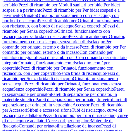
per bidet
Pezzi di ricambio per Moduli sanitari per bidet
Per bidet
sospesi e a pavimento
Pezzi di ricambio per Per bidet sospesi e a
pavimento
Orinatoi
Orinatoi, funzionamento con risciacquo, con
bordo di risciacquo
Pezzi di ricambio per Orinatoi, funzionamento
con risciacquo, con bordo di risciacquo
Senza coperchio
Pezzi di
ricambio per Senza coperchio
Orinatoi, funzionamento con
risciacquo, senza brida di risciacquo
Pezzi di ricambio per Orinatoi,
funzionamento con risciacquo, senza brida di risciacquo
Per
comando per orinatoi esterno o da incasso
Pezzi di ricambio per Per
comando per orinatoi esterno o da incasso
Con comando per
orinatoio integrato
Pezzi di ricambio per Con comando per orinatoio
integrato
Orinatoi, funzionamento con risciacquo, con / per
coperchio
Pezzi di ricambio per Orinatoi, funzionamento con
risciacquo, con / per coperchio
Senza brida di risciacquo
Pezzi di
ricambio per Senza brida di risciacquo
Orinatoi, funzionamento
senza acqua
Pezzi di ricambio per Orinatoi, funzionamento senza
acqua
Senza coperchio
Pezzi di ricambio per Senza coperchio
Pareti
di separazione per orinatoi
Pareti di separazione per orinatoi, in
materiale sintetico
Pareti di separazione per orinatoi, in vetro
Pareti di
separazione per orinatoi, in vetrochina
Accessori
Pezzi di ricambio
per Accessori
Sifoni e accessori sifone
Tubi di risciacquo, curve di
risciacquo e adattatori
Pezzi di ricambio per Tubi di risciacquo, curve
di risciacquo e adattatori
Accessori per erogatore
Materiale di
fissaggio
Comandi per orinatoi
Installazione da incasso
Pezzi di