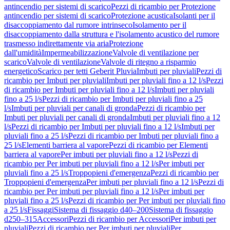
antincendio per sistemi di scarico
Pezzi di ricambio per Protezione
antincendio per sistemi di scarico
Protezione acustica
Isolanti per il
disaccoppiamento dal rumore intrinseco
Isolamento per il
disaccoppiamento dalla struttura e l'isolamento acustico del rumore
trasmesso indirettamente via aria
Protezione
dall'umidità
Impermeabilizzazione
Valvole di ventilazione per
scarico
Valvole di ventilazione
Valvole di ritegno a risparmio
energetico
Scarico per tetti Geberit Pluvia
Imbuti per pluviali
Pezzi di
ricambio per Imbuti per pluviali
Imbuti per pluviali fino a 12 l/s
Pezzi
di ricambio per Imbuti per pluviali fino a 12 l/s
Imbuti per pluviali
fino a 25 l/s
Pezzi di ricambio per Imbuti per pluviali fino a 25
l/s
Imbuti per pluviali per canali di gronda
Pezzi di ricambio per
Imbuti per pluviali per canali di gronda
Imbuti per pluviali fino a 12
l/s
Pezzi di ricambio per Imbuti per pluviali fino a 12 l/s
Imbuti per
pluviali fino a 25 l/s
Pezzi di ricambio per Imbuti per pluviali fino a
25 l/s
Elementi barriera al vapore
Pezzi di ricambio per Elementi
barriera al vapore
Per imbuti per pluviali fino a 12 l/s
Pezzi di
ricambio per Per imbuti per pluviali fino a 12 l/s
Per imbuti per
pluviali fino a 25 l/s
Troppopieni d'emergenza
Pezzi di ricambio per
Troppopieni d'emergenza
Per imbuti per pluviali fino a 12 l/s
Pezzi di
ricambio per Per imbuti per pluviali fino a 12 l/s
Per imbuti per
pluviali fino a 25 l/s
Pezzi di ricambio per Per imbuti per pluviali fino
a 25 l/s
Fissaggi
Sistema di fissaggio d40–200
Sistema di fissaggio
d250–315
Accessori
Pezzi di ricambio per Accessori
Per imbuti per
pluviali
Pezzi di ricambio per Per imbuti per pluviali
Per