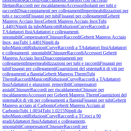
monostrato
Raccordi
Allacciamenti
Collettori con raccordo
filettato
Raccordi per riscaldamento
Accessori
Isolanti per tubi e
raccordi
Disaccoppiamenti per collegamenti
Impermeabilizzazioni per
tubi e raccordi
Fissaggi per tubi
Fissaggi per collegamenti
Geberit
Mapress Acciaio Inox
Geberit Mapress Acciaio Inox
Tubi
1.4401
Nippli da tubo
Manicotti
Riduzioni
Curve
Raccordi a
T
Adattatori fissi
Adattatori e collegamenti,
smontabili
Compensatori
Chiusure
Raccordi
Geberit Mapress Acciaio
Inox, gas
Tubi 1.4401
Nippli da
tubo
Manicotti
Riduzioni
Curve
Raccordi a T
Adattatori fissi
Adattatori
e collegamenti, smontabili
Chiusure
Raccordi
Accessori Geberit
Mapress Acciaio Inox
Disaccoppiamenti per
collegamenti
Impermeabilizzazioni per tubi e raccordi
Fissaggi per
tubi
Fissaggi per collegamenti
Guarnizioni del sistema
Kit di viti per
collegamenti a flangia
Geberit Mapress Therm
Tubi
Therm
Raccordi
Manicotti
Riduzioni
Curve
Raccordi a T
Adattatori
fissi
Adattatori e giunzioni, removibili
Compensatori
assiali
Chiusure
Raccordi per riscaldamento
Chiusure per
riscaldamento
Accessori per Geberit Mapress Therm
Guarnizioni del
sistema
Kit di viti per collegamenti a flangia
Fissaggi per tubi
Geberit
Mapress acciaio al Carbonio
Geberit Mapress Acciaio al
Carbonio
Tubi 1.0034
Tubi 1.0215
Nippli da
tubo
Manicotti
Riduzioni
Curve
Raccordi a T
Croci a 90
gradi
Adattatori fissi
Adattatori e collegamenti,
smontabili
Compensatori
Chiusure
Raccordi per