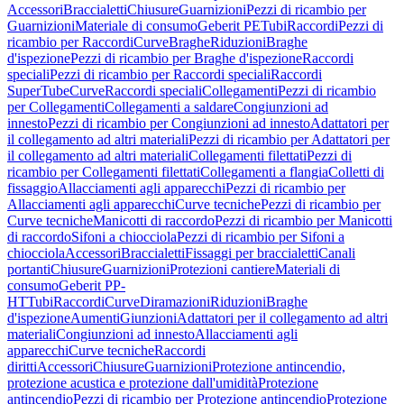
Accessori
Braccialetti
Chiusure
Guarnizioni
Pezzi di ricambio per
Guarnizioni
Materiale di consumo
Geberit PE
Tubi
Raccordi
Pezzi di
ricambio per Raccordi
Curve
Braghe
Riduzioni
Braghe
d'ispezione
Pezzi di ricambio per Braghe d'ispezione
Raccordi
speciali
Pezzi di ricambio per Raccordi speciali
Raccordi
SuperTube
Curve
Raccordi speciali
Collegamenti
Pezzi di ricambio
per Collegamenti
Collegamenti a saldare
Congiunzioni ad
innesto
Pezzi di ricambio per Congiunzioni ad innesto
Adattatori per
il collegamento ad altri materiali
Pezzi di ricambio per Adattatori per
il collegamento ad altri materiali
Collegamenti filettati
Pezzi di
ricambio per Collegamenti filettati
Collegamenti a flangia
Colletti di
fissaggio
Allacciamenti agli apparecchi
Pezzi di ricambio per
Allacciamenti agli apparecchi
Curve tecniche
Pezzi di ricambio per
Curve tecniche
Manicotti di raccordo
Pezzi di ricambio per Manicotti
di raccordo
Sifoni a chiocciola
Pezzi di ricambio per Sifoni a
chiocciola
Accessori
Braccialetti
Fissaggi per braccialetti
Canali
portanti
Chiusure
Guarnizioni
Protezioni cantiere
Materiali di
consumo
Geberit PP-
HT
Tubi
Raccordi
Curve
Diramazioni
Riduzioni
Braghe
d'ispezione
Aumenti
Giunzioni
Adattatori per il collegamento ad altri
materiali
Congiunzioni ad innesto
Allacciamenti agli
apparecchi
Curve tecniche
Raccordi
diritti
Accessori
Chiusure
Guarnizioni
Protezione antincendio,
protezione acustica e protezione dall'umidità
Protezione
antincendio
Pezzi di ricambio per Protezione antincendio
Protezione