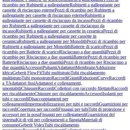
ricambio per Rubinetti a galleggiante
Rubinetti a galleggiante per
cassette di risciacquo esterne
Pezzi di ricambio per Rubinetti a
galleggiante per cassette di risciacquo esterne
Rubinetti a
galleggiante per cassette di risciacquo da incasso
Pezzi di ricambio
per Rubinetti a galleggiante per cassette di risciacquo da
incasso
Rubinetti a galleggiante per cassette in ceramica
Pezzi di
ricambio per Rubinetti a galleggiante per cassette in
ceramica
Rubinetti a galleggiante per Monolith
Pezzi di ricambio per
Rubinetti a galleggiante per Monolith
Batterie di scarico
Pezzi di
ricambio per Batterie di scarico
Risciacquo a due quantità
Pezzi di
ricambio per Risciacquo a due quantità
Batterie
Pezzi di ricambio per
Batterie
Risciacquo a due quantità
Pezzi di ricambio per Risciacquo a
due quantità
Accessori
Pulsanti
Adattatori
Membrane
Adduzione
idrica
Geberit FlowFit
Tubi multistrato
Tubi riscaldamento
multistrato
Tubi monostrato
Raccordi
Giunti
Riduzioni
Curve
Raccordi
a T
Adattatori fissi
Adattatori e collegamenti,
smontabili
Chiusure
Raccordi
Collettori con raccordo filettato
Raccordi
per riscaldamento
Chiusure per riscaldamento
Accessori
Isolanti per
tubi e raccordi
Disaccoppiamenti per
collegamenti
Impermeabilizzazioni per tubi e raccordi
Guarnizioni per
raccordi
Copertura per raccordi
Fissaggi per tubi
Tubi di protezione e
accessori per la posa
Fissaggi per collegamenti
Guarnizioni del
sistema
Kit di viti per collegamenti a flangia
Materiali di
consumo
Geberit Volex
Tubi riscaldamento