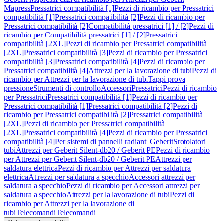
Mapress
Pressatrici compatibilità [1]
Pezzi di ricambio per Pressatrici
compatibilità [1]
Pressatrici compatibilità [2]
Pezzi di ricambio per
Pressatrici compatibilità [2]
Compatibilità pressatrici [1] / [2]
Pezzi di
ricambio per Compatibilità pressatrici [1] / [2]
Pressatrici
compatibilità [2XL]
Pezzi di ricambio per Pressatrici compatibilità
[2XL]
Pressatrici compatibilità [3]
Pezzi di ricambio per Pressatrici
compatibilità [3]
Pressatrici compatibilità [4]
Pezzi di ricambio per
Pressatrici compatibilità [4]
Attrezzi per la lavorazione di tubi
Pezzi di
ricambio per Attrezzi per la lavorazione di tubi
Tappi prova
pressione
Strumenti di controllo
Accessori
Pressatrici
Pezzi di ricambio
per Pressatrici
Pressatrici compatibilità [1]
Pezzi di ricambio per
Pressatrici compatibilità [1]
Pressatrici compatibilità [2]
Pezzi di
ricambio per Pressatrici compatibilità [2]
Pressatrici compatibilità
[2XL]
Pezzi di ricambio per Pressatrici compatibilità
[2XL]
Pressatrici compatibilità [4]
Pezzi di ricambio per Pressatrici
compatibilità [4]
Per sistemi di pannelli radianti Geberit
Srotolatori
tubi
Attrezzi per Geberit Silent-db20 / Geberit PE
Pezzi di ricambio
per Attrezzi per Geberit Silent-db20 / Geberit PE
Attrezzi per
saldatura elettrica
Pezzi di ricambio per Attrezzi per saldatura
elettrica
Attrezzi per saldatura a specchio
Accessori attrezzi per
saldatura a specchio
Pezzi di ricambio per Accessori attrezzi per
saldatura a specchio
Attrezzi per la lavorazione di tubi
Pezzi di
ricambio per Attrezzi per la lavorazione di
tubi
Telecomandi
Telecomandi