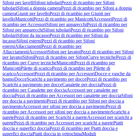
Sifoni per lavelli
Sifoni tubolari
Pezzi di ricambio per Sifoni
tubolari
Sifoni a doppia camera
Pezzi di ricambio per Sifoni a doppia
camera
Giunti per lavello
Pezzi di ricambio per Giunti per
lavello
Manicotti
Pezzi di ricambio per Manicotti
Accessori
Pezzi di
ricambio per Accessori
Sifoni per apparecchi
Pezzi di ricambio per
Sifoni per apparecchi
Sifoni tubolari
Pezzi di ricambio per Sifoni
tubolari
Sifoni da incasso
Pezzi di ricambio per Sifoni da
incasso
Sifoni esterni
Pezzi di ricambio per Sifoni
esterni
Allacciamenti
Pezzi di ricambio per
Allacciamenti
Accessori
Sifoni per lavatoi
Pezzi di ricambio per Sifoni
per lavatoi
Sifoni
Pezzi di ricambio per Sifoni
Curve tecniche
Pezzi di
ricambio per Curve tecniche
Manicotti
Pezzi di ricambio per
Manicotti
Pilette di scarico
Pezzi di ricambio per Pilette di
scarico
Accessori
Pezzi di ricambio per Accessori
Docce e vasche da
bagno
Docce
Scarichi a pavimento per docce
Pezzi di ricambio per
Scarichi a pavimento per docce
Canalette per doccia
Pezzi di
ricambio per Canalette per doccia
Accessori per canalette per
doccia
Pezzi di ricambio per Accessori per canalette per doccia
Sifoni
per doccia a pavimento
Pezzi di ricambio per Sifoni per doccia a
pavimento
Accessori per sifoni per doccia a pavimento
Pezzi di
ricambio per Accessori per sifoni per doccia a pavimento
Scarichi a
parete
Pezzi di ricambio per Scarichi a parete
Accessori per scarichi a
parete
Pezzi di ricambio per Accessori per scarichi a parete
Piatti
doccia e superfici doccia
Pezzi di ricambio per Piatti doccia e
superfici doccia
Piatti doccia in vetrochina
Moduli