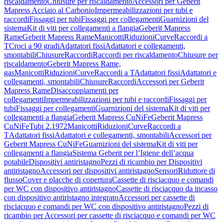
riscaldamento
Chiusure per riscaldamento
Accessori per Geberit
Mapress Acciaio al Carbonio
Impermeabilizzazioni per tubi e
raccordi
Fissaggi per tubi
Fissaggi per collegamenti
Guarnizioni del
sistema
Kit di viti per collegamenti a flangia
Geberit Mapress
Rame
Geberit Mapress Rame
Manicotti
Riduzioni
Curve
Raccordi a
T
Croci a 90 gradi
Adattatori fissi
Adattatori e collegamenti,
smontabili
Chiusure
Raccordi
Raccordi per riscaldamento
Chiusure per
riscaldamento
Geberit Mapress Rame,
gas
Manicotti
Riduzioni
Curve
Raccordi a T
Adattatori fissi
Adattatori e
collegamenti, smontabili
Chiusure
Raccordi
Accessori per Geberit
Mapress Rame
Disaccoppiamenti per
collegamenti
Impermeabilizzazioni per tubi e raccordi
Fissaggi per
tubi
Fissaggi per collegamenti
Guarnizioni del sistema
Kit di viti per
collegamenti a flangia
Geberit Mapress CuNiFe
Geberit Mapress
CuNiFe
Tubi 2.1972
Manicotti
Riduzioni
Curve
Raccordi a
T
Adattatori fissi
Adattatori e collegamenti, smontabili
Accessori per
Geberit Mapress CuNiFe
Guarnizioni del sistema
Kit di viti per
collegamenti a flangia
Sistema Geberit per l’Igiene dell’acqua
potabile
Dispositivi antiristagno
Pezzi di ricambio per Dispositivi
antiristagno
Accessori per dispositivi antiristagno
Sensori
Riduttore di
flusso
Cover e placche di copertura
Cassette di risciacquo e comandi
per WC con dispositivo antiristagno
Cassette di risciacquo da incasso
con dispositivo antiristagno integrato
Accessori per cassette di
risciacquo e comandi per WC con dispositivo antiristagno
Pezzi di
ricambio per Accessori per cassette di risciacquo e comandi per WC