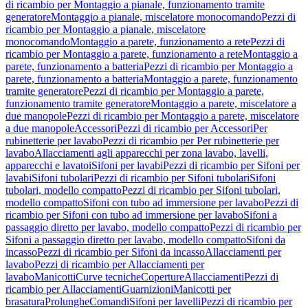
di ricambio per Montaggio a pianale, funzionamento tramite
generatore
Montaggio a pianale, miscelatore monocomando
Pezzi di
ricambio per Montaggio a pianale, miscelatore
monocomando
Montaggio a parete, funzionamento a rete
Pezzi di
ricambio per Montaggio a parete, funzionamento a rete
Montaggio a
parete, funzionamento a batteria
Pezzi di ricambio per Montaggio a
parete, funzionamento a batteria
Montaggio a parete, funzionamento
tramite generatore
Pezzi di ricambio per Montaggio a parete,
funzionamento tramite generatore
Montaggio a parete, miscelatore a
due manopole
Pezzi di ricambio per Montaggio a parete, miscelatore
a due manopole
Accessori
Pezzi di ricambio per Accessori
Per
rubinetterie per lavabo
Pezzi di ricambio per Per rubinetterie per
lavabo
Allacciamenti agli apparecchi per zona lavabo, lavelli,
apparecchi e lavatoi
Sifoni per lavabi
Pezzi di ricambio per Sifoni per
lavabi
Sifoni tubolari
Pezzi di ricambio per Sifoni tubolari
Sifoni
tubolari, modello compatto
Pezzi di ricambio per Sifoni tubolari,
modello compatto
Sifoni con tubo ad immersione per lavabo
Pezzi di
ricambio per Sifoni con tubo ad immersione per lavabo
Sifoni a
passaggio diretto per lavabo, modello compatto
Pezzi di ricambio per
Sifoni a passaggio diretto per lavabo, modello compatto
Sifoni da
incasso
Pezzi di ricambio per Sifoni da incasso
Allacciamenti per
lavabo
Pezzi di ricambio per Allacciamenti per
lavabo
Manicotti
Curve tecniche
Coperture
Allacciamenti
Pezzi di
ricambio per Allacciamenti
Guarnizioni
Manicotti per
brasatura
Prolunghe
Comandi
Sifoni per lavelli
Pezzi di ricambio per