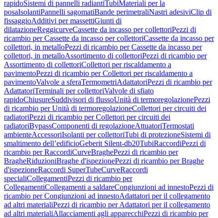
rapido
Sistemi di pannelli radianti
Tubi
Materiali per la
posa
Isolanti
Pannelli sagomati
Bande perimetrali
Nastri adesivi
Clip di
fissaggio
Additivi per massetti
Giunti di
dilatazione
Reggicurve
Cassette da incasso per collettori
Pezzi di
ricambio per Cassette da incasso per collettori
Cassette da incasso per
collettori, in metallo
Pezzi di ricambio per Cassette da incasso per
collettori, in metallo
Assortimento di collettori
Pezzi di ricambio per
Assortimento di collettori
Collettori per riscaldamento a
pavimento
Pezzi di ricambio per Collettori per riscaldamento a
pavimento
Valvole a sfera
Termometri
Adattatori
Pezzi di ricambio per
Adattatori
Terminali per collettori
Valvole di sfiato
rapido
Chiusure
Suddivisori di flusso
Unità di termoregolazione
Pezzi
di ricambio per Unità di termoregolazione
Collettori per circuiti dei
radiatori
Pezzi di ricambio per Collettori per circuiti dei
radiatori
Bypass
Componenti di regolazione
Attuatori
Termostati
ambiente
Accessori
Isolanti per collettori
Tubi di protezione
Sistemi di
smaltimento dell’edificio
Geberit Silent-db20
Tubi
Raccordi
Pezzi di
ricambio per Raccordi
Curve
Braghe
Pezzi di ricambio per
Braghe
Riduzioni
Braghe d'ispezione
Pezzi di ricambio per Braghe
d'ispezione
Raccordi SuperTube
Curve
Raccordi
speciali
Collegamenti
Pezzi di ricambio per
Collegamenti
Collegamenti a saldare
Congiunzioni ad innesto
Pezzi di
ricambio per Congiunzioni ad innesto
Adattatori per il collegamento
ad altri materiali
Pezzi di ricambio per Adattatori per il collegamento
ad altri materiali
Allacciamenti agli apparecchi
Pezzi di ricambio per