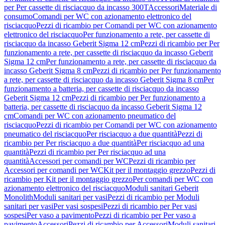
per Per cassette di risciacquo da incasso 300T
Accessori
Materiale di
consumo
Comandi per WC con azionamento elettronico del
risciacquo
Pezzi di ricambio per Comandi per WC con azionamento
elettronico del risciacquo
Per funzionamento a rete, per cassette di
risciacquo da incasso Geberit Sigma 12 cm
Pezzi di ricambio per Per
funzionamento a rete, per cassette di risciacquo da incasso Geberit
Sigma 12 cm
Per funzionamento a rete, per cassette di risciacquo da
incasso Geberit Sigma 8 cm
Pezzi di ricambio per Per funzionamento
a rete, per cassette di risciacquo da incasso Geberit Sigma 8 cm
Per
funzionamento a batteria, per cassette di risciacquo da incasso
Geberit Sigma 12 cm
Pezzi di ricambio per Per funzionamento a
batteria, per cassette di risciacquo da incasso Geberit Sigma 12
cm
Comandi per WC con azionamento pneumatico del
risciacquo
Pezzi di ricambio per Comandi per WC con azionamento
pneumatico del risciacquo
Per risciacquo a due quantità
Pezzi di
ricambio per Per risciacquo a due quantità
Per risciacquo ad una
quantità
Pezzi di ricambio per Per risciacquo ad una
quantità
Accessori per comandi per WC
Pezzi di ricambio per
Accessori per comandi per WC
Kit per il montaggio grezzo
Pezzi di
ricambio per Kit per il montaggio grezzo
Per comandi per WC con
azionamento elettronico del risciacquo
Moduli sanitari Geberit
Monolith
Moduli sanitari per vasi
Pezzi di ricambio per Moduli
sanitari per vasi
Per vasi sospesi
Pezzi di ricambio per Per vasi
sospesi
Per vaso a pavimento
Pezzi di ricambio per Per vaso a
pavimento
Accessori
Pezzi di ricambio per Accessori
Moduli sanitari