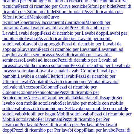
ricambio per Prolunghe del tubo di risciacquo e del cannotto
Curve
tecniche
Pezzi di ricambio per Curve tecniche
Sifoni per bidet
Pezzi di
ricambio per Sifoni per bidet
Sifoni tubolari
Pezzi di ricambio per
Sifoni tubolari
Manicotti
Curve
tecniche
Coperture
Allacciamenti
Guarnizioni
Manicotti per
brasatura
Zona lavabo
Lavabi
Lavabi
Pezzi di ricambio per
Lavabi
Lavabi doppi
Pezzi di ricambio per Lavabi doppi
Lavabi per
mobili sottolavabo
Pezzi di ricambio per Lavabi per mobili
sottolavabo
Lavabi da appoggio
Pezzi di ricambio per Lavabi da
appoggio
Lavamani
Pezzi di ricambio per Lavamani
Lavamani ad
angolo
Lavabi a semincasso
Pezzi di ricambio per Lavabi a
semincasso
Lavabi ad incasso
Pezzi di ricambio per Lavabi ad
incasso
Lavabi da incasso sottopiano
Pezzi di ricambio per Lavabi da
incasso sottopiano
Lavabi a canale
Lavabi Comfort
Lavabi per
bambini
Lavabi a canale
Ulteriori lavabi
Pezzi di ricambio per
Ulteriori lavabi
Vuotatoi
Pezzi di ricambio per Vuotatoi
Lavatoi
polivalenti
Accessori
Colonne
Pezzi di ricambio per
Colonne
Colonne
Semicolonne
Pezzi di ricambio per
Semicolonne
Accessori
Tappi per piletta
Materiale di fissaggio
Set
lavabo con mobile sottolavabo
Set lavabo per mobile con mobile
sottolavabo
Pezzi di ricambio per Set lavabo per mobile con mobile
sottolavabo
Mobili per bagno
Mobili sottolavabo
Pezzi di ricambio per
Mobili sottolavabo
Per lavamani
Pezzi di ricambio per Per
lavamani
Per lavabi
Pezzi di ricambio per Per lavabi
Per lavabi
doppi
Pezzi di ricambio per Per lavabi doppi
Piani per lavabo
Pezzi di