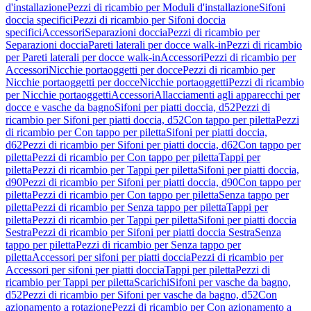
d'installazione
Pezzi di ricambio per Moduli d'installazione
Sifoni
doccia specifici
Pezzi di ricambio per Sifoni doccia
specifici
Accessori
Separazioni doccia
Pezzi di ricambio per
Separazioni doccia
Pareti laterali per docce walk-in
Pezzi di ricambio
per Pareti laterali per docce walk-in
Accessori
Pezzi di ricambio per
Accessori
Nicchie portaoggetti per docce
Pezzi di ricambio per
Nicchie portaoggetti per docce
Nicchie portaoggetti
Pezzi di ricambio
per Nicchie portaoggetti
Accessori
Allacciamenti agli apparecchi per
docce e vasche da bagno
Sifoni per piatti doccia, d52
Pezzi di
ricambio per Sifoni per piatti doccia, d52
Con tappo per piletta
Pezzi
di ricambio per Con tappo per piletta
Sifoni per piatti doccia,
d62
Pezzi di ricambio per Sifoni per piatti doccia, d62
Con tappo per
piletta
Pezzi di ricambio per Con tappo per piletta
Tappi per
piletta
Pezzi di ricambio per Tappi per piletta
Sifoni per piatti doccia,
d90
Pezzi di ricambio per Sifoni per piatti doccia, d90
Con tappo per
piletta
Pezzi di ricambio per Con tappo per piletta
Senza tappo per
piletta
Pezzi di ricambio per Senza tappo per piletta
Tappi per
piletta
Pezzi di ricambio per Tappi per piletta
Sifoni per piatti doccia
Sestra
Pezzi di ricambio per Sifoni per piatti doccia Sestra
Senza
tappo per piletta
Pezzi di ricambio per Senza tappo per
piletta
Accessori per sifoni per piatti doccia
Pezzi di ricambio per
Accessori per sifoni per piatti doccia
Tappi per piletta
Pezzi di
ricambio per Tappi per piletta
Scarichi
Sifoni per vasche da bagno,
d52
Pezzi di ricambio per Sifoni per vasche da bagno, d52
Con
azionamento a rotazione
Pezzi di ricambio per Con azionamento a