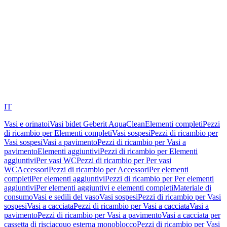
IT
Vasi e orinatoi
Vasi bidet Geberit AquaClean
Elementi completi
Pezzi
di ricambio per Elementi completi
Vasi sospesi
Pezzi di ricambio per
Vasi sospesi
Vasi a pavimento
Pezzi di ricambio per Vasi a
pavimento
Elementi aggiuntivi
Pezzi di ricambio per Elementi
aggiuntivi
Per vasi WC
Pezzi di ricambio per Per vasi
WC
Accessori
Pezzi di ricambio per Accessori
Per elementi
completi
Per elementi aggiuntivi
Pezzi di ricambio per Per elementi
aggiuntivi
Per elementi aggiuntivi e elementi completi
Materiale di
consumo
Vasi e sedili del vaso
Vasi sospesi
Pezzi di ricambio per Vasi
sospesi
Vasi a cacciata
Pezzi di ricambio per Vasi a cacciata
Vasi a
pavimento
Pezzi di ricambio per Vasi a pavimento
Vasi a cacciata per
cassetta di risciacquo esterna monoblocco
Pezzi di ricambio per Vasi