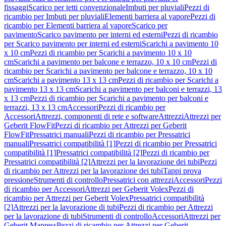
fissaggi
Scarico per tetti convenzionale
Imbuti per pluviali
Pezzi di
ricambio per Imbuti per pluviali
Elementi barriera al vapore
Pezzi di
ricambio per Elementi barriera al vapore
Scarico per
pavimento
Scarico pavimento per interni ed esterni
Pezzi di ricambio
per Scarico pavimento per interni ed esterni
Scarichi a pavimento 10
x 10 cm
Pezzi di ricambio per Scarichi a pavimento 10 x 10
cm
Scarichi a pavimento per balcone e terrazzo, 10 x 10 cm
Pezzi di
ricambio per Scarichi a pavimento per balcone e terrazzo, 10 x 10
cm
Scarichi a pavimento 13 x 13 cm
Pezzi di ricambio per Scarichi a
pavimento 13 x 13 cm
Scarichi a pavimento per balconi e terrazzi, 13
x 13 cm
Pezzi di ricambio per Scarichi a pavimento per balconi e
terrazzi, 13 x 13 cm
Accessori
Pezzi di ricambio per
Accessori
Attrezzi, componenti di rete e software
Attrezzi
Attrezzi per
Geberit FlowFit
Pezzi di ricambio per Attrezzi per Geberit
FlowFit
Pressatrici manuali
Pezzi di ricambio per Pressatrici
manuali
Pressatrici compatibilità [1]
Pezzi di ricambio per Pressatrici
compatibilità [1]
Pressatrici compatibilità [2]
Pezzi di ricambio per
Pressatrici compatibilità [2]
Attrezzi per la lavorazione dei tubi
Pezzi
di ricambio per Attrezzi per la lavorazione dei tubi
Tappi prova
pressione
Strumenti di controllo
Pressatrici con attrezzi
Accessori
Pezzi
di ricambio per Accessori
Attrezzi per Geberit Volex
Pezzi di
ricambio per Attrezzi per Geberit Volex
Pressatrici compatibilità
[2]
Attrezzi per la lavorazione di tubi
Pezzi di ricambio per Attrezzi
per la lavorazione di tubi
Strumenti di controllo
Accessori
Attrezzi per
Geberit Mapress
Pezzi di ricambio per Attrezzi per Geberit