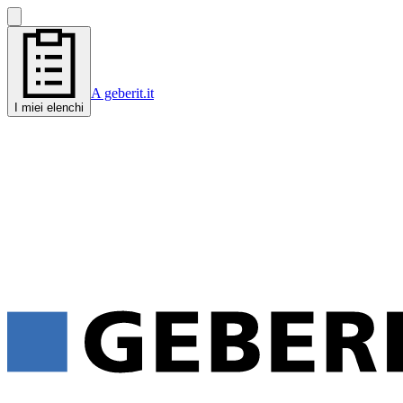
A geberit.it
I miei elenchi