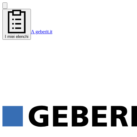
A geberit.it
I miei elenchi