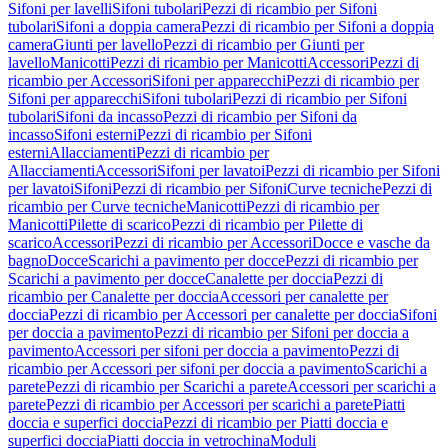
Sifoni per lavelli
Sifoni tubolari
Pezzi di ricambio per Sifoni
tubolari
Sifoni a doppia camera
Pezzi di ricambio per Sifoni a doppia
camera
Giunti per lavello
Pezzi di ricambio per Giunti per
lavello
Manicotti
Pezzi di ricambio per Manicotti
Accessori
Pezzi di
ricambio per Accessori
Sifoni per apparecchi
Pezzi di ricambio per
Sifoni per apparecchi
Sifoni tubolari
Pezzi di ricambio per Sifoni
tubolari
Sifoni da incasso
Pezzi di ricambio per Sifoni da
incasso
Sifoni esterni
Pezzi di ricambio per Sifoni
esterni
Allacciamenti
Pezzi di ricambio per
Allacciamenti
Accessori
Sifoni per lavatoi
Pezzi di ricambio per Sifoni
per lavatoi
Sifoni
Pezzi di ricambio per Sifoni
Curve tecniche
Pezzi di
ricambio per Curve tecniche
Manicotti
Pezzi di ricambio per
Manicotti
Pilette di scarico
Pezzi di ricambio per Pilette di
scarico
Accessori
Pezzi di ricambio per Accessori
Docce e vasche da
bagno
Docce
Scarichi a pavimento per docce
Pezzi di ricambio per
Scarichi a pavimento per docce
Canalette per doccia
Pezzi di
ricambio per Canalette per doccia
Accessori per canalette per
doccia
Pezzi di ricambio per Accessori per canalette per doccia
Sifoni
per doccia a pavimento
Pezzi di ricambio per Sifoni per doccia a
pavimento
Accessori per sifoni per doccia a pavimento
Pezzi di
ricambio per Accessori per sifoni per doccia a pavimento
Scarichi a
parete
Pezzi di ricambio per Scarichi a parete
Accessori per scarichi a
parete
Pezzi di ricambio per Accessori per scarichi a parete
Piatti
doccia e superfici doccia
Pezzi di ricambio per Piatti doccia e
superfici doccia
Piatti doccia in vetrochina
Moduli