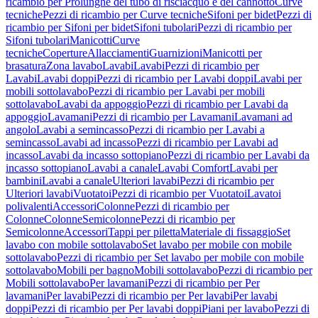
ricambio per Prolunghe del tubo di risciacquo e del cannotto
Curve
tecniche
Pezzi di ricambio per Curve tecniche
Sifoni per bidet
Pezzi di
ricambio per Sifoni per bidet
Sifoni tubolari
Pezzi di ricambio per
Sifoni tubolari
Manicotti
Curve
tecniche
Coperture
Allacciamenti
Guarnizioni
Manicotti per
brasatura
Zona lavabo
Lavabi
Lavabi
Pezzi di ricambio per
Lavabi
Lavabi doppi
Pezzi di ricambio per Lavabi doppi
Lavabi per
mobili sottolavabo
Pezzi di ricambio per Lavabi per mobili
sottolavabo
Lavabi da appoggio
Pezzi di ricambio per Lavabi da
appoggio
Lavamani
Pezzi di ricambio per Lavamani
Lavamani ad
angolo
Lavabi a semincasso
Pezzi di ricambio per Lavabi a
semincasso
Lavabi ad incasso
Pezzi di ricambio per Lavabi ad
incasso
Lavabi da incasso sottopiano
Pezzi di ricambio per Lavabi da
incasso sottopiano
Lavabi a canale
Lavabi Comfort
Lavabi per
bambini
Lavabi a canale
Ulteriori lavabi
Pezzi di ricambio per
Ulteriori lavabi
Vuotatoi
Pezzi di ricambio per Vuotatoi
Lavatoi
polivalenti
Accessori
Colonne
Pezzi di ricambio per
Colonne
Colonne
Semicolonne
Pezzi di ricambio per
Semicolonne
Accessori
Tappi per piletta
Materiale di fissaggio
Set
lavabo con mobile sottolavabo
Set lavabo per mobile con mobile
sottolavabo
Pezzi di ricambio per Set lavabo per mobile con mobile
sottolavabo
Mobili per bagno
Mobili sottolavabo
Pezzi di ricambio per
Mobili sottolavabo
Per lavamani
Pezzi di ricambio per Per
lavamani
Per lavabi
Pezzi di ricambio per Per lavabi
Per lavabi
doppi
Pezzi di ricambio per Per lavabi doppi
Piani per lavabo
Pezzi di