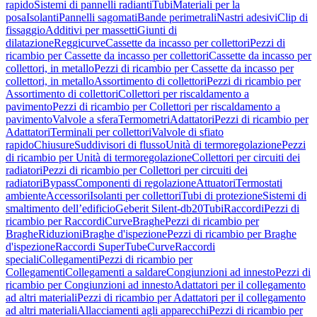
rapido
Sistemi di pannelli radianti
Tubi
Materiali per la
posa
Isolanti
Pannelli sagomati
Bande perimetrali
Nastri adesivi
Clip di
fissaggio
Additivi per massetti
Giunti di
dilatazione
Reggicurve
Cassette da incasso per collettori
Pezzi di
ricambio per Cassette da incasso per collettori
Cassette da incasso per
collettori, in metallo
Pezzi di ricambio per Cassette da incasso per
collettori, in metallo
Assortimento di collettori
Pezzi di ricambio per
Assortimento di collettori
Collettori per riscaldamento a
pavimento
Pezzi di ricambio per Collettori per riscaldamento a
pavimento
Valvole a sfera
Termometri
Adattatori
Pezzi di ricambio per
Adattatori
Terminali per collettori
Valvole di sfiato
rapido
Chiusure
Suddivisori di flusso
Unità di termoregolazione
Pezzi
di ricambio per Unità di termoregolazione
Collettori per circuiti dei
radiatori
Pezzi di ricambio per Collettori per circuiti dei
radiatori
Bypass
Componenti di regolazione
Attuatori
Termostati
ambiente
Accessori
Isolanti per collettori
Tubi di protezione
Sistemi di
smaltimento dell’edificio
Geberit Silent-db20
Tubi
Raccordi
Pezzi di
ricambio per Raccordi
Curve
Braghe
Pezzi di ricambio per
Braghe
Riduzioni
Braghe d'ispezione
Pezzi di ricambio per Braghe
d'ispezione
Raccordi SuperTube
Curve
Raccordi
speciali
Collegamenti
Pezzi di ricambio per
Collegamenti
Collegamenti a saldare
Congiunzioni ad innesto
Pezzi di
ricambio per Congiunzioni ad innesto
Adattatori per il collegamento
ad altri materiali
Pezzi di ricambio per Adattatori per il collegamento
ad altri materiali
Allacciamenti agli apparecchi
Pezzi di ricambio per