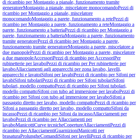
di ricambio per Montaggio a pianale, funzionamento tramite
generatore
Montaggio a pianale, miscelatore monocomando
Pezzi di
ricambio per Montaggio a pianale, miscelatore
monocomando
Montaggio a parete, funzionamento a rete
Pezzi di
ricambio per Montaggio a parete, funzionamento a rete
Montaggio a
parete, funzionamento a batteria
Pezzi di ricambio per Montaggio a
parete, funzionamento a batteria
Montaggio a parete, funzionamento
tramite generatore
Pezzi di ricambio per Montaggio a parete,
funzionamento tramite generatore
Montaggio a parete, miscelatore a
due manopole
Pezzi di ricambio per Montaggio a parete, miscelatore
a due manopole
Accessori
Pezzi di ricambio per Accessori
Per
rubinetterie per lavabo
Pezzi di ricambio per Per rubinetterie per
lavabo
Allacciamenti agli apparecchi per zona lavabo, lavelli,
apparecchi e lavatoi
Sifoni per lavabi
Pezzi di ricambio per Sifoni per
lavabi
Sifoni tubolari
Pezzi di ricambio per Sifoni tubolari
Sifoni
tubolari, modello compatto
Pezzi di ricambio per Sifoni tubolari,
modello compatto
Sifoni con tubo ad immersione per lavabo
Pezzi di
ricambio per Sifoni con tubo ad immersione per lavabo
Sifoni a
passaggio diretto per lavabo, modello compatto
Pezzi di ricambio per
Sifoni a passaggio diretto per lavabo, modello compatto
Sifoni da
incasso
Pezzi di ricambio per Sifoni da incasso
Allacciamenti per
lavabo
Pezzi di ricambio per Allacciamenti per
lavabo
Manicotti
Curve tecniche
Coperture
Allacciamenti
Pezzi di
ricambio per Allacciamenti
Guarnizioni
Manicotti per
brasatura
Prolunghe
Comandi
Sifoni per lavelli
Pezzi di ricambio per