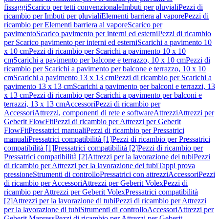
fissaggi
Scarico per tetti convenzionale
Imbuti per pluviali
Pezzi di
ricambio per Imbuti per pluviali
Elementi barriera al vapore
Pezzi di
ricambio per Elementi barriera al vapore
Scarico per
pavimento
Scarico pavimento per interni ed esterni
Pezzi di ricambio
per Scarico pavimento per interni ed esterni
Scarichi a pavimento 10
x 10 cm
Pezzi di ricambio per Scarichi a pavimento 10 x 10
cm
Scarichi a pavimento per balcone e terrazzo, 10 x 10 cm
Pezzi di
ricambio per Scarichi a pavimento per balcone e terrazzo, 10 x 10
cm
Scarichi a pavimento 13 x 13 cm
Pezzi di ricambio per Scarichi a
pavimento 13 x 13 cm
Scarichi a pavimento per balconi e terrazzi, 13
x 13 cm
Pezzi di ricambio per Scarichi a pavimento per balconi e
terrazzi, 13 x 13 cm
Accessori
Pezzi di ricambio per
Accessori
Attrezzi, componenti di rete e software
Attrezzi
Attrezzi per
Geberit FlowFit
Pezzi di ricambio per Attrezzi per Geberit
FlowFit
Pressatrici manuali
Pezzi di ricambio per Pressatrici
manuali
Pressatrici compatibilità [1]
Pezzi di ricambio per Pressatrici
compatibilità [1]
Pressatrici compatibilità [2]
Pezzi di ricambio per
Pressatrici compatibilità [2]
Attrezzi per la lavorazione dei tubi
Pezzi
di ricambio per Attrezzi per la lavorazione dei tubi
Tappi prova
pressione
Strumenti di controllo
Pressatrici con attrezzi
Accessori
Pezzi
di ricambio per Accessori
Attrezzi per Geberit Volex
Pezzi di
ricambio per Attrezzi per Geberit Volex
Pressatrici compatibilità
[2]
Attrezzi per la lavorazione di tubi
Pezzi di ricambio per Attrezzi
per la lavorazione di tubi
Strumenti di controllo
Accessori
Attrezzi per
Geberit Mapress
Pezzi di ricambio per Attrezzi per Geberit