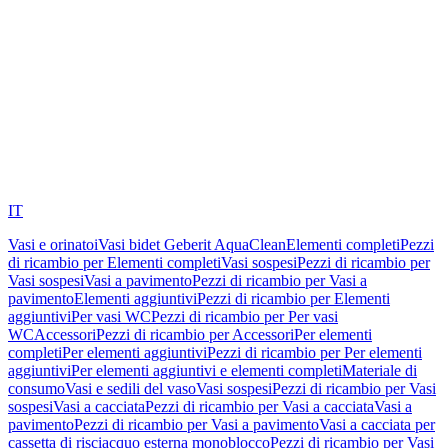
IT
Vasi e orinatoi
Vasi bidet Geberit AquaClean
Elementi completi
Pezzi
di ricambio per Elementi completi
Vasi sospesi
Pezzi di ricambio per
Vasi sospesi
Vasi a pavimento
Pezzi di ricambio per Vasi a
pavimento
Elementi aggiuntivi
Pezzi di ricambio per Elementi
aggiuntivi
Per vasi WC
Pezzi di ricambio per Per vasi
WC
Accessori
Pezzi di ricambio per Accessori
Per elementi
completi
Per elementi aggiuntivi
Pezzi di ricambio per Per elementi
aggiuntivi
Per elementi aggiuntivi e elementi completi
Materiale di
consumo
Vasi e sedili del vaso
Vasi sospesi
Pezzi di ricambio per Vasi
sospesi
Vasi a cacciata
Pezzi di ricambio per Vasi a cacciata
Vasi a
pavimento
Pezzi di ricambio per Vasi a pavimento
Vasi a cacciata per
cassetta di risciacquo esterna monoblocco
Pezzi di ricambio per Vasi