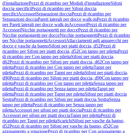
d'installazione
Pezzi di ricambio per Moduli d'installazione
Sifoni
doccia specifici
Pezzi di ricambio per Sifoni doccia
specifici
Accessori
Separazioni doccia
Pezzi di ricambio per
Separazioni doccia
Pareti laterali per docce walk-in
Pezzi di ricambio
per Pareti laterali per docce walk-in
Accessori
Pezzi di ricambio per
Accessori
Nicchie portaoggetti per docce
Pezzi di ricambio per
Nicchie portaoggetti per docce
Nicchie portaoggetti
Pezzi di ricambio
per Nicchie portaoggetti
Accessori
Allacciamenti agli apparecchi per
docce e vasche da bagno
Sifoni per piatti doccia, d52
Pezzi di
ricambio per Sifoni per piatti doccia, d52
Con tappo per piletta
Pezzi
di ricambio per Con tappo per piletta
Sifoni per piatti doccia,
d62
Pezzi di ricambio per Sifoni per piatti doccia, d62
Con tappo per
piletta
Pezzi di ricambio per Con tappo per piletta
Tappi per
piletta
Pezzi di ricambio per Tappi per piletta
Sifoni per piatti doccia,
d90
Pezzi di ricambio per Sifoni per piatti doccia, d90
Con tappo per
piletta
Pezzi di ricambio per Con tappo per piletta
Senza tappo per
piletta
Pezzi di ricambio per Senza tappo per piletta
Tappi per
piletta
Pezzi di ricambio per Tappi per piletta
Sifoni per piatti doccia
Sestra
Pezzi di ricambio per Sifoni per piatti doccia Sestra
Senza
tappo per piletta
Pezzi di ricambio per Senza tappo per
piletta
Accessori per sifoni per piatti doccia
Pezzi di ricambio per
Accessori per sifoni per piatti doccia
Tappi per piletta
Pezzi di
ricambio per Tappi per piletta
Scarichi
Sifoni per vasche da bagno,
d52
Pezzi di ricambio per Sifoni per vasche da bagno, d52
Con
azionamento a rotazione
Pezzi di ricambio per Con azionamento a