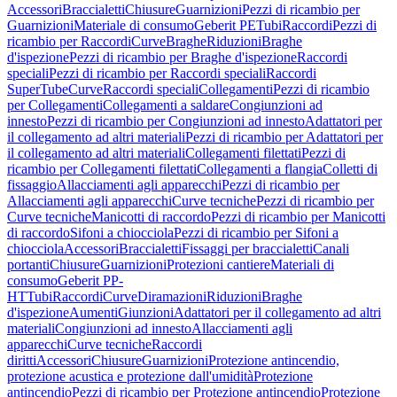
Accessori
Braccialetti
Chiusure
Guarnizioni
Pezzi di ricambio per
Guarnizioni
Materiale di consumo
Geberit PE
Tubi
Raccordi
Pezzi di
ricambio per Raccordi
Curve
Braghe
Riduzioni
Braghe
d'ispezione
Pezzi di ricambio per Braghe d'ispezione
Raccordi
speciali
Pezzi di ricambio per Raccordi speciali
Raccordi
SuperTube
Curve
Raccordi speciali
Collegamenti
Pezzi di ricambio
per Collegamenti
Collegamenti a saldare
Congiunzioni ad
innesto
Pezzi di ricambio per Congiunzioni ad innesto
Adattatori per
il collegamento ad altri materiali
Pezzi di ricambio per Adattatori per
il collegamento ad altri materiali
Collegamenti filettati
Pezzi di
ricambio per Collegamenti filettati
Collegamenti a flangia
Colletti di
fissaggio
Allacciamenti agli apparecchi
Pezzi di ricambio per
Allacciamenti agli apparecchi
Curve tecniche
Pezzi di ricambio per
Curve tecniche
Manicotti di raccordo
Pezzi di ricambio per Manicotti
di raccordo
Sifoni a chiocciola
Pezzi di ricambio per Sifoni a
chiocciola
Accessori
Braccialetti
Fissaggi per braccialetti
Canali
portanti
Chiusure
Guarnizioni
Protezioni cantiere
Materiali di
consumo
Geberit PP-
HT
Tubi
Raccordi
Curve
Diramazioni
Riduzioni
Braghe
d'ispezione
Aumenti
Giunzioni
Adattatori per il collegamento ad altri
materiali
Congiunzioni ad innesto
Allacciamenti agli
apparecchi
Curve tecniche
Raccordi
diritti
Accessori
Chiusure
Guarnizioni
Protezione antincendio,
protezione acustica e protezione dall'umidità
Protezione
antincendio
Pezzi di ricambio per Protezione antincendio
Protezione