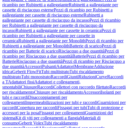
ricambio per Rubinetti a galleggiante
Rubinetti a galleggiante per
cassette di risciacquo esterne
Pezzi di ricambio per Rubinetti a
galleggiante per cassette di risciacquo esterne
Rubinetti a
galleggiante per cassette di risciacquo da incasso
Pezzi di ricambio
per Rubinetti a galleggiante per cassette di risciacquo da
incasso
Rubinetti a galleggiante per cassette in ceramica
Pezzi di
ricambio per Rubinetti a galleggiante per cassette in
ceramica
Rubinetti a galleggiante per Monolith
Pezzi di ricambio per
Rubinetti a galleggiante per Monolith
Batterie di scarico
Pezzi di
ricambio per Batterie di scarico
Risciacquo a due quantità
Pezzi di
ricambio per Risciacquo a due quantità
Batterie
Pezzi di ricambio per
Batterie
Risciacquo a due quantità
Pezzi di ricambio per Risciacquo a
due quantità
Accessori
Pulsanti
Adattatori
Membrane
Adduzione
idrica
Geberit FlowFit
Tubi multistrato
Tubi riscaldamento
multistrato
Tubi monostrato
Raccordi
Giunti
Riduzioni
Curve
Raccordi
a T
Adattatori fissi
Adattatori e collegamenti,
smontabili
Chiusure
Raccordi
Collettori con raccordo filettato
Raccordi
per riscaldamento
Chiusure per riscaldamento
Accessori
Isolanti per
tubi e raccordi
Disaccoppiamenti per
collegamenti
Impermeabilizzazioni per tubi e raccordi
Guarnizioni per
raccordi
Copertura per raccordi
Fissaggi per tubi
Tubi di protezione e
accessori per la posa
Fissaggi per collegamenti
Guarnizioni del
sistema
Kit di viti per collegamenti a flangia
Materiali di
consumo
Geberit Volex
Tubi riscaldamento