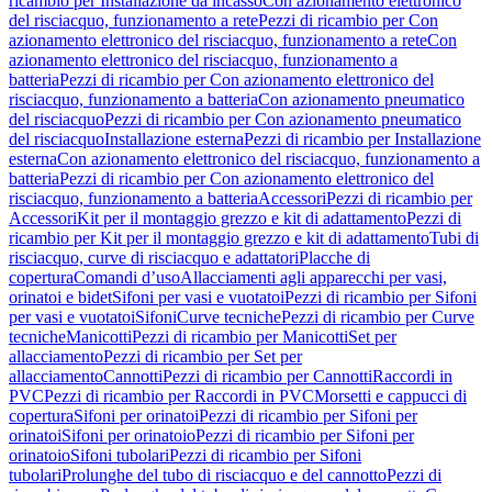
ricambio per Installazione da incasso
Con azionamento elettronico
del risciacquo, funzionamento a rete
Pezzi di ricambio per Con
azionamento elettronico del risciacquo, funzionamento a rete
Con
azionamento elettronico del risciacquo, funzionamento a
batteria
Pezzi di ricambio per Con azionamento elettronico del
risciacquo, funzionamento a batteria
Con azionamento pneumatico
del risciacquo
Pezzi di ricambio per Con azionamento pneumatico
del risciacquo
Installazione esterna
Pezzi di ricambio per Installazione
esterna
Con azionamento elettronico del risciacquo, funzionamento a
batteria
Pezzi di ricambio per Con azionamento elettronico del
risciacquo, funzionamento a batteria
Accessori
Pezzi di ricambio per
Accessori
Kit per il montaggio grezzo e kit di adattamento
Pezzi di
ricambio per Kit per il montaggio grezzo e kit di adattamento
Tubi di
risciacquo, curve di risciacquo e adattatori
Placche di
copertura
Comandi d’uso
Allacciamenti agli apparecchi per vasi,
orinatoi e bidet
Sifoni per vasi e vuotatoi
Pezzi di ricambio per Sifoni
per vasi e vuotatoi
Sifoni
Curve tecniche
Pezzi di ricambio per Curve
tecniche
Manicotti
Pezzi di ricambio per Manicotti
Set per
allacciamento
Pezzi di ricambio per Set per
allacciamento
Cannotti
Pezzi di ricambio per Cannotti
Raccordi in
PVC
Pezzi di ricambio per Raccordi in PVC
Morsetti e cappucci di
copertura
Sifoni per orinatoi
Pezzi di ricambio per Sifoni per
orinatoi
Sifoni per orinatoio
Pezzi di ricambio per Sifoni per
orinatoio
Sifoni tubolari
Pezzi di ricambio per Sifoni
tubolari
Prolunghe del tubo di risciacquo e del cannotto
Pezzi di