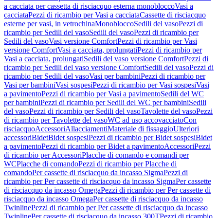
a cacciata per cassetta di risciacquo esterna monoblocco
Vasi a
cacciata
Pezzi di ricambio per Vasi a cacciata
Cassette di risciacquo
esterne per vasi, in vetrochina
Monoblocco
Sedili del vaso
Pezzi di
ricambio per Sedili del vaso
Sedili del vaso
Pezzi di ricambio per
Sedili del vaso
Vasi versione Comfort
Pezzi di ricambio per Vasi
versione Comfort
Vasi a cacciata, prolungati
Pezzi di ricambio per
Vasi a cacciata, prolungati
Sedili del vaso versione Comfort
Pezzi di
ricambio per Sedili del vaso versione Comfort
Sedili del vaso
Pezzi di
ricambio per Sedili del vaso
Vasi per bambini
Pezzi di ricambio per
Vasi per bambini
Vasi sospesi
Pezzi di ricambio per Vasi sospesi
Vasi
a pavimento
Pezzi di ricambio per Vasi a pavimento
Sedili del WC
per bambini
Pezzi di ricambio per Sedili del WC per bambini
Sedili
del vaso
Pezzi di ricambio per Sedili del vaso
Tavolette del vaso
Pezzi
di ricambio per Tavolette del vaso
WC ad uso accovacciato
Con
risciacquo
Accessori
Allacciamenti
Materiale di fissaggio
Ulteriori
accessori
Bidet
Bidet sospesi
Pezzi di ricambio per Bidet sospesi
Bidet
a pavimento
Pezzi di ricambio per Bidet a pavimento
Accessori
Pezzi
di ricambio per Accessori
Placche di comando e comandi per
WC
Placche di comando
Pezzi di ricambio per Placche di
comando
Per cassette di risciacquo da incasso Sigma
Pezzi di
ricambio per Per cassette di risciacquo da incasso Sigma
Per cassette
di risciacquo da incasso Omega
Pezzi di ricambio per Per cassette di
risciacquo da incasso Omega
Per cassette di risciacquo da incasso
Twinline
Pezzi di ricambio per Per cassette di risciacquo da incasso
Twinline
Per cassette di risciacquo da incasso 300T
Pezzi di ricambio