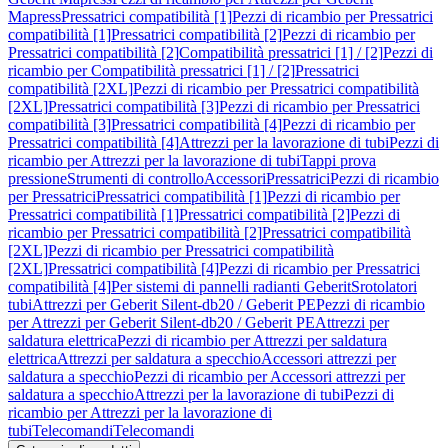
Mapress
Pressatrici compatibilità [1]
Pezzi di ricambio per Pressatrici
compatibilità [1]
Pressatrici compatibilità [2]
Pezzi di ricambio per
Pressatrici compatibilità [2]
Compatibilità pressatrici [1] / [2]
Pezzi di
ricambio per Compatibilità pressatrici [1] / [2]
Pressatrici
compatibilità [2XL]
Pezzi di ricambio per Pressatrici compatibilità
[2XL]
Pressatrici compatibilità [3]
Pezzi di ricambio per Pressatrici
compatibilità [3]
Pressatrici compatibilità [4]
Pezzi di ricambio per
Pressatrici compatibilità [4]
Attrezzi per la lavorazione di tubi
Pezzi di
ricambio per Attrezzi per la lavorazione di tubi
Tappi prova
pressione
Strumenti di controllo
Accessori
Pressatrici
Pezzi di ricambio
per Pressatrici
Pressatrici compatibilità [1]
Pezzi di ricambio per
Pressatrici compatibilità [1]
Pressatrici compatibilità [2]
Pezzi di
ricambio per Pressatrici compatibilità [2]
Pressatrici compatibilità
[2XL]
Pezzi di ricambio per Pressatrici compatibilità
[2XL]
Pressatrici compatibilità [4]
Pezzi di ricambio per Pressatrici
compatibilità [4]
Per sistemi di pannelli radianti Geberit
Srotolatori
tubi
Attrezzi per Geberit Silent-db20 / Geberit PE
Pezzi di ricambio
per Attrezzi per Geberit Silent-db20 / Geberit PE
Attrezzi per
saldatura elettrica
Pezzi di ricambio per Attrezzi per saldatura
elettrica
Attrezzi per saldatura a specchio
Accessori attrezzi per
saldatura a specchio
Pezzi di ricambio per Accessori attrezzi per
saldatura a specchio
Attrezzi per la lavorazione di tubi
Pezzi di
ricambio per Attrezzi per la lavorazione di
tubi
Telecomandi
Telecomandi