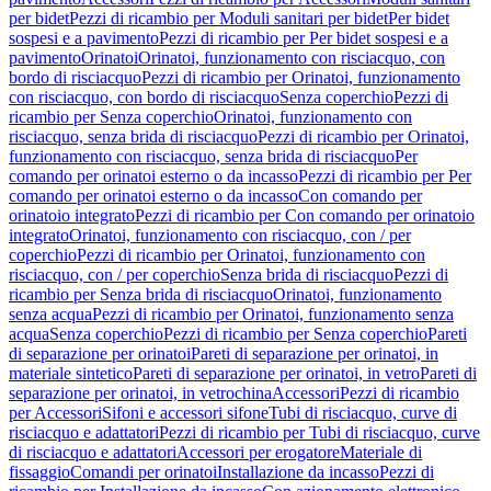
per bidet
Pezzi di ricambio per Moduli sanitari per bidet
Per bidet
sospesi e a pavimento
Pezzi di ricambio per Per bidet sospesi e a
pavimento
Orinatoi
Orinatoi, funzionamento con risciacquo, con
bordo di risciacquo
Pezzi di ricambio per Orinatoi, funzionamento
con risciacquo, con bordo di risciacquo
Senza coperchio
Pezzi di
ricambio per Senza coperchio
Orinatoi, funzionamento con
risciacquo, senza brida di risciacquo
Pezzi di ricambio per Orinatoi,
funzionamento con risciacquo, senza brida di risciacquo
Per
comando per orinatoi esterno o da incasso
Pezzi di ricambio per Per
comando per orinatoi esterno o da incasso
Con comando per
orinatoio integrato
Pezzi di ricambio per Con comando per orinatoio
integrato
Orinatoi, funzionamento con risciacquo, con / per
coperchio
Pezzi di ricambio per Orinatoi, funzionamento con
risciacquo, con / per coperchio
Senza brida di risciacquo
Pezzi di
ricambio per Senza brida di risciacquo
Orinatoi, funzionamento
senza acqua
Pezzi di ricambio per Orinatoi, funzionamento senza
acqua
Senza coperchio
Pezzi di ricambio per Senza coperchio
Pareti
di separazione per orinatoi
Pareti di separazione per orinatoi, in
materiale sintetico
Pareti di separazione per orinatoi, in vetro
Pareti di
separazione per orinatoi, in vetrochina
Accessori
Pezzi di ricambio
per Accessori
Sifoni e accessori sifone
Tubi di risciacquo, curve di
risciacquo e adattatori
Pezzi di ricambio per Tubi di risciacquo, curve
di risciacquo e adattatori
Accessori per erogatore
Materiale di
fissaggio
Comandi per orinatoi
Installazione da incasso
Pezzi di