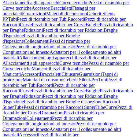
Allacciamenti agli apparecchi
Curve tecniche
Pezzi di ricambio per
Curve tecniche
Accessori
Braccialetti
Fissaggi per
braccialetti
Guarnizioni
Materiali di consumo
Geberit Silent-
PP
Tubi
Pezzi di ricambio per Tubi
Raccordi
Pezzi di ricambio per
Raccordi
Curve
Pezzi di ricambio per Curve
Braghe
Pezzi di ricambio
per Braghe
Riduzioni
Pezzi di ricambio per Riduzioni
Braghe
d'ispezione
Pezzi di ricambio per Braghe
d'ispezione
Collegamenti
Pezzi di ricambio per
Collegamenti
Congiunzioni ad innesto
Pezzi di ricambio per
Congiunzioni ad innesto
Adattatori per il collegamento ad altri
materiali
Allacciamenti agli apparecchi
Pezzi di ricambio per
Allacciamenti agli apparecchi
Curve tecniche
Pezzi di ricambio per
Curve tecniche
Manicotti
Pezzi di ricambio per
Manicotti
Accessori
Braccialetti
Chiusure
Guarnizioni
Tappi di
protezione
Materiali di consumo
Geberit Silent-Pro
Tubi
Pezzi di
ricambio per Tubi
Raccordi
Pezzi di ricambio per
Raccordi
Curve
Pezzi di ricambio per Curve
Braghe
Pezzi di ricambio
per Braghe
Riduzioni
Pezzi di ricambio per Riduzioni
Braghe
d'ispezione
Pezzi di ricambio per Braghe d'ispezione
Raccordi
SuperTube
Pezzi di ricambio per Raccordi SuperTube
Curve
Pezzi di
ricambio per Curve
Diramazioni
Pezzi di ricambio per
Diramazioni
Collegamenti
Pezzi di ricambio per
Collegamenti
Congiunzioni ad innesto
Pezzi di ricambio per
Congiunzioni ad innesto
Adattatori per il collegamento ad altri
materiali
Accessori
Pezzi di ricambio per