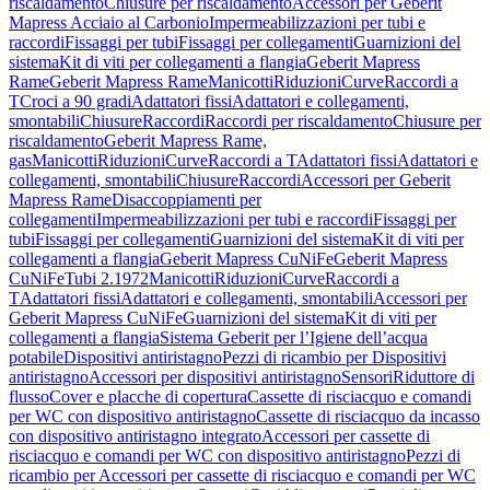
riscaldamento
Chiusure per riscaldamento
Accessori per Geberit
Mapress Acciaio al Carbonio
Impermeabilizzazioni per tubi e
raccordi
Fissaggi per tubi
Fissaggi per collegamenti
Guarnizioni del
sistema
Kit di viti per collegamenti a flangia
Geberit Mapress
Rame
Geberit Mapress Rame
Manicotti
Riduzioni
Curve
Raccordi a
T
Croci a 90 gradi
Adattatori fissi
Adattatori e collegamenti,
smontabili
Chiusure
Raccordi
Raccordi per riscaldamento
Chiusure per
riscaldamento
Geberit Mapress Rame,
gas
Manicotti
Riduzioni
Curve
Raccordi a T
Adattatori fissi
Adattatori e
collegamenti, smontabili
Chiusure
Raccordi
Accessori per Geberit
Mapress Rame
Disaccoppiamenti per
collegamenti
Impermeabilizzazioni per tubi e raccordi
Fissaggi per
tubi
Fissaggi per collegamenti
Guarnizioni del sistema
Kit di viti per
collegamenti a flangia
Geberit Mapress CuNiFe
Geberit Mapress
CuNiFe
Tubi 2.1972
Manicotti
Riduzioni
Curve
Raccordi a
T
Adattatori fissi
Adattatori e collegamenti, smontabili
Accessori per
Geberit Mapress CuNiFe
Guarnizioni del sistema
Kit di viti per
collegamenti a flangia
Sistema Geberit per l’Igiene dell’acqua
potabile
Dispositivi antiristagno
Pezzi di ricambio per Dispositivi
antiristagno
Accessori per dispositivi antiristagno
Sensori
Riduttore di
flusso
Cover e placche di copertura
Cassette di risciacquo e comandi
per WC con dispositivo antiristagno
Cassette di risciacquo da incasso
con dispositivo antiristagno integrato
Accessori per cassette di
risciacquo e comandi per WC con dispositivo antiristagno
Pezzi di
ricambio per Accessori per cassette di risciacquo e comandi per WC