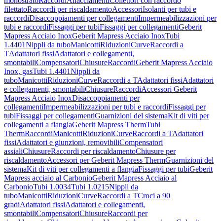
monostrato
Raccordi
Allacciamenti
Collettori con raccordo
filettato
Raccordi per riscaldamento
Accessori
Isolanti per tubi e
raccordi
Disaccoppiamenti per collegamenti
Impermeabilizzazioni per
tubi e raccordi
Fissaggi per tubi
Fissaggi per collegamenti
Geberit
Mapress Acciaio Inox
Geberit Mapress Acciaio Inox
Tubi
1.4401
Nippli da tubo
Manicotti
Riduzioni
Curve
Raccordi a
T
Adattatori fissi
Adattatori e collegamenti,
smontabili
Compensatori
Chiusure
Raccordi
Geberit Mapress Acciaio
Inox, gas
Tubi 1.4401
Nippli da
tubo
Manicotti
Riduzioni
Curve
Raccordi a T
Adattatori fissi
Adattatori
e collegamenti, smontabili
Chiusure
Raccordi
Accessori Geberit
Mapress Acciaio Inox
Disaccoppiamenti per
collegamenti
Impermeabilizzazioni per tubi e raccordi
Fissaggi per
tubi
Fissaggi per collegamenti
Guarnizioni del sistema
Kit di viti per
collegamenti a flangia
Geberit Mapress Therm
Tubi
Therm
Raccordi
Manicotti
Riduzioni
Curve
Raccordi a T
Adattatori
fissi
Adattatori e giunzioni, removibili
Compensatori
assiali
Chiusure
Raccordi per riscaldamento
Chiusure per
riscaldamento
Accessori per Geberit Mapress Therm
Guarnizioni del
sistema
Kit di viti per collegamenti a flangia
Fissaggi per tubi
Geberit
Mapress acciaio al Carbonio
Geberit Mapress Acciaio al
Carbonio
Tubi 1.0034
Tubi 1.0215
Nippli da
tubo
Manicotti
Riduzioni
Curve
Raccordi a T
Croci a 90
gradi
Adattatori fissi
Adattatori e collegamenti,
smontabili
Compensatori
Chiusure
Raccordi per