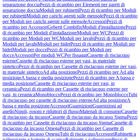
separazione doccia
Pezzi di ricambio per Elementi per pareti di
separazione doccia
Moduli per rubinetti
Pezzi di ricambio per Moduli
per rubinetti
Moduli per carichi agenti sulle mensole
Pezzi di ricambio
per Moduli per carichi agenti sulle mensole
Accessori
Pezzi di
ricambio per Accessori
Geberit Combifix
Moduli d'installazione
Pezzi
di ricambio per Moduli d'installazione
Moduli per WC
Pezzi di
ricambio per Moduli per WC
Moduli per lavabi
Pezzi di ricambio per
Moduli per lavabi
Moduli per bidet
Pezzi di ricambio per Moduli per
bidet
Moduli per docce
Pezzi di ricambio per Moduli per
docce
Accessori
Per moduli WC
Per fissaggi
Cassette di risciacquo
esterne
Cassette di risciacquo esterne per vasi, in materiale
sintetico
Pezzi di ricambio per Cassette di risciacquo esterne per vasi,
in materiale sintetico
Ad alta posizione
Pezzi di ricambio per Ad alta
posizione
A bassa e media posizione
Pezzi di ricambio per A bassa e
media posizione
Cassette di risciacquo esterne per vasi, in
ceramica
Pezzi di ricambio per Cassette di risciacquo esterne per
vasi, in ceramica
Monoblocco
Pezzi di ricambio per Monoblocco
Tubi
di risciacquo per cassette di risciacquo esterne
Ad alta posizione
A
bassa e media posizione
Accessori
Guarnizioni
Guarnizioni ad
anello
Nippli, rosoni e riduttori di flusso
Materiali di consumo
Cassette
di risciacquo da incasso
Cassette di risciacquo da incasso Sigma
Pezzi
di ricambio per Cassette di risciacquo da incasso Sigma
Cassette di
risciacquo da incasso Omega
Pezzi di ricambio per Cassette di
risciacquo da incasso Omega
Tubi di risciacquo
Accessori
Rubinetti a
galleggiante e batterie di scarico
Rubinetti a galleggiante
Pezzi di