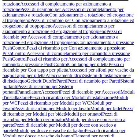
rotazione
Accessori di completamento per azionamento a
rotazione
Pezzi di ricambio per Accessori di completamento per
azionamento a rotazione
Con azionamento a rotazione ed erogazione
al troppopieno
Pezzi di ricambio per Con azionamento a rotazione ed
erogazione al troppopieno
Accessori di completamento per
azionamento a rotazione ed erogazione al troppopieno
Pezzi di
ricambio per Accessori di completamento per azionamento a
rotazione ed erogazione al troppopieno
Con azionamento a pressione
PushControl
Pezzi di ricambio per Con azionamento a pressione
PushControl
Accessori di completamento per comando a pressione
PushControl
Pezzi di ricambio per Accessori di completamento per
comando a pressione PushControl
Con tappo per piletta
Pezzi di
ricambio per Con tappo per piletta
Accessori per sifoni per vasche da
bagno
Tappi per piletta
Allacciamenti idrici
Sistemi di installazione e
di risciacquo
Geberit Duofix
Pareti
Pezzi di ricambio per Pareti
Sistemi
portanti
Pezzi di ricambio per Sistemi
portanti
Pannellature
Accessori
Pezzi di ricambio per Accessori
Moduli
d'installazione
Pezzi di ricambio per Moduli d'installazione
Moduli
per WC
Pezzi di ricambio per Moduli per WC
Moduli per
lavabi
Pezzi di ricambio per Moduli per lavabi
Moduli per bidet
Pezzi
di ricambio per Moduli per bidet
Moduli per orinatoi
Pezzi di
ricambio per Moduli per orinatoi
Moduli per docce con scarico a
parete
Pezzi di ricambio per Moduli per docce con scarico a
parete
Moduli per docce e vasche da bagno
Pezzi di ricambio per
Moduli per docce e vasche da bagno
Elementi per pareti di