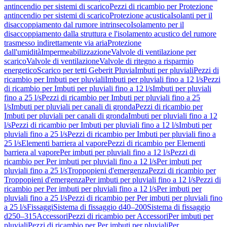
antincendio per sistemi di scarico
Pezzi di ricambio per Protezione
antincendio per sistemi di scarico
Protezione acustica
Isolanti per il
disaccoppiamento dal rumore intrinseco
Isolamento per il
disaccoppiamento dalla struttura e l'isolamento acustico del rumore
trasmesso indirettamente via aria
Protezione
dall'umidità
Impermeabilizzazione
Valvole di ventilazione per
scarico
Valvole di ventilazione
Valvole di ritegno a risparmio
energetico
Scarico per tetti Geberit Pluvia
Imbuti per pluviali
Pezzi di
ricambio per Imbuti per pluviali
Imbuti per pluviali fino a 12 l/s
Pezzi
di ricambio per Imbuti per pluviali fino a 12 l/s
Imbuti per pluviali
fino a 25 l/s
Pezzi di ricambio per Imbuti per pluviali fino a 25
l/s
Imbuti per pluviali per canali di gronda
Pezzi di ricambio per
Imbuti per pluviali per canali di gronda
Imbuti per pluviali fino a 12
l/s
Pezzi di ricambio per Imbuti per pluviali fino a 12 l/s
Imbuti per
pluviali fino a 25 l/s
Pezzi di ricambio per Imbuti per pluviali fino a
25 l/s
Elementi barriera al vapore
Pezzi di ricambio per Elementi
barriera al vapore
Per imbuti per pluviali fino a 12 l/s
Pezzi di
ricambio per Per imbuti per pluviali fino a 12 l/s
Per imbuti per
pluviali fino a 25 l/s
Troppopieni d'emergenza
Pezzi di ricambio per
Troppopieni d'emergenza
Per imbuti per pluviali fino a 12 l/s
Pezzi di
ricambio per Per imbuti per pluviali fino a 12 l/s
Per imbuti per
pluviali fino a 25 l/s
Pezzi di ricambio per Per imbuti per pluviali fino
a 25 l/s
Fissaggi
Sistema di fissaggio d40–200
Sistema di fissaggio
d250–315
Accessori
Pezzi di ricambio per Accessori
Per imbuti per
pluviali
Pezzi di ricambio per Per imbuti per pluviali
Per