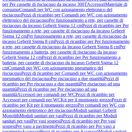
per Per cassette di risciacquo da incasso 300T
Accessori
Materiale di
consumo
Comandi per WC con azionamento elettronico del
risciacquo
Pezzi di ricambio per Comandi per WC con azionamento
elettronico del risciacquo
Per funzionamento a rete, per cassette di
risciacquo da incasso Geberit Sigma 12 cm
Pezzi di ricambio per Per
funzionamento a rete, per cassette di risciacquo da incasso Geberit
Sigma 12 cm
Per funzionamento a rete, per cassette di risciacquo da
incasso Geberit Sigma 8 cm
Pezzi di ricambio per Per funzionamento
a rete, per cassette di risciacquo da incasso Geberit Sigma 8 cm
Per
funzionamento a batteria, per cassette di risciacquo da incasso
Geberit Sigma 12 cm
Pezzi di ricambio per Per funzionamento a
batteria, per cassette di risciacquo da incasso Geberit Sigma 12
cm
Comandi per WC con azionamento pneumatico del
risciacquo
Pezzi di ricambio per Comandi per WC con azionamento
pneumatico del risciacquo
Per risciacquo a due quantità
Pezzi di
ricambio per Per risciacquo a due quantità
Per risciacquo ad una
quantità
Pezzi di ricambio per Per risciacquo ad una
quantità
Accessori per comandi per WC
Pezzi di ricambio per
Accessori per comandi per WC
Kit per il montaggio grezzo
Pezzi di
ricambio per Kit per il montaggio grezzo
Per comandi per WC con
azionamento elettronico del risciacquo
Moduli sanitari Geberit
Monolith
Moduli sanitari per vasi
Pezzi di ricambio per Moduli
sanitari per vasi
Per vasi sospesi
Pezzi di ricambio per Per vasi
sospesi
Per vaso a pavimento
Pezzi di ricambio per Per vaso a
pavimento
Accessori
Pezzi di ricambio per Accessori
Moduli sanitari