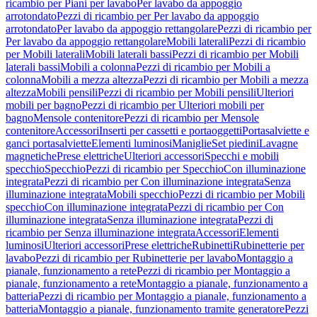
ricambio per Piani per lavabo
Per lavabo da appoggio
arrotondato
Pezzi di ricambio per Per lavabo da appoggio
arrotondato
Per lavabo da appoggio rettangolare
Pezzi di ricambio per
Per lavabo da appoggio rettangolare
Mobili laterali
Pezzi di ricambio
per Mobili laterali
Mobili laterali bassi
Pezzi di ricambio per Mobili
laterali bassi
Mobili a colonna
Pezzi di ricambio per Mobili a
colonna
Mobili a mezza altezza
Pezzi di ricambio per Mobili a mezza
altezza
Mobili pensili
Pezzi di ricambio per Mobili pensili
Ulteriori
mobili per bagno
Pezzi di ricambio per Ulteriori mobili per
bagno
Mensole contenitore
Pezzi di ricambio per Mensole
contenitore
Accessori
Inserti per cassetti e portaoggetti
Portasalviette e
ganci portasalviette
Elementi luminosi
Maniglie
Set piedini
Lavagne
magnetiche
Prese elettriche
Ulteriori accessori
Specchi e mobili
specchio
Specchio
Pezzi di ricambio per Specchio
Con illuminazione
integrata
Pezzi di ricambio per Con illuminazione integrata
Senza
illuminazione integrata
Mobili specchio
Pezzi di ricambio per Mobili
specchio
Con illuminazione integrata
Pezzi di ricambio per Con
illuminazione integrata
Senza illuminazione integrata
Pezzi di
ricambio per Senza illuminazione integrata
Accessori
Elementi
luminosi
Ulteriori accessori
Prese elettriche
Rubinetti
Rubinetterie per
lavabo
Pezzi di ricambio per Rubinetterie per lavabo
Montaggio a
pianale, funzionamento a rete
Pezzi di ricambio per Montaggio a
pianale, funzionamento a rete
Montaggio a pianale, funzionamento a
batteria
Pezzi di ricambio per Montaggio a pianale, funzionamento a
batteria
Montaggio a pianale, funzionamento tramite generatore
Pezzi