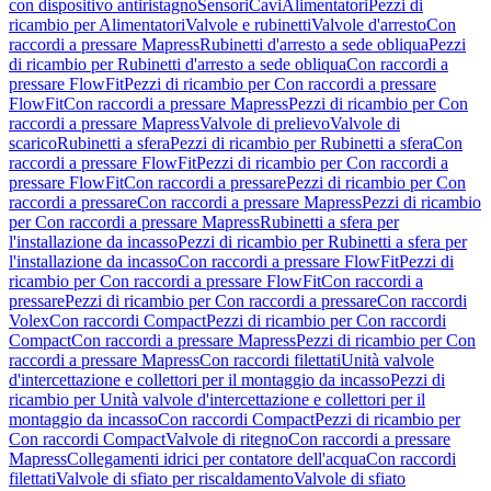
con dispositivo antiristagno
Sensori
Cavi
Alimentatori
Pezzi di
ricambio per Alimentatori
Valvole e rubinetti
Valvole d'arresto
Con
raccordi a pressare Mapress
Rubinetti d'arresto a sede obliqua
Pezzi
di ricambio per Rubinetti d'arresto a sede obliqua
Con raccordi a
pressare FlowFit
Pezzi di ricambio per Con raccordi a pressare
FlowFit
Con raccordi a pressare Mapress
Pezzi di ricambio per Con
raccordi a pressare Mapress
Valvole di prelievo
Valvole di
scarico
Rubinetti a sfera
Pezzi di ricambio per Rubinetti a sfera
Con
raccordi a pressare FlowFit
Pezzi di ricambio per Con raccordi a
pressare FlowFit
Con raccordi a pressare
Pezzi di ricambio per Con
raccordi a pressare
Con raccordi a pressare Mapress
Pezzi di ricambio
per Con raccordi a pressare Mapress
Rubinetti a sfera per
l'installazione da incasso
Pezzi di ricambio per Rubinetti a sfera per
l'installazione da incasso
Con raccordi a pressare FlowFit
Pezzi di
ricambio per Con raccordi a pressare FlowFit
Con raccordi a
pressare
Pezzi di ricambio per Con raccordi a pressare
Con raccordi
Volex
Con raccordi Compact
Pezzi di ricambio per Con raccordi
Compact
Con raccordi a pressare Mapress
Pezzi di ricambio per Con
raccordi a pressare Mapress
Con raccordi filettati
Unità valvole
d'intercettazione e collettori per il montaggio da incasso
Pezzi di
ricambio per Unità valvole d'intercettazione e collettori per il
montaggio da incasso
Con raccordi Compact
Pezzi di ricambio per
Con raccordi Compact
Valvole di ritegno
Con raccordi a pressare
Mapress
Collegamenti idrici per contatore dell'acqua
Con raccordi
filettati
Valvole di sfiato per riscaldamento
Valvole di sfiato