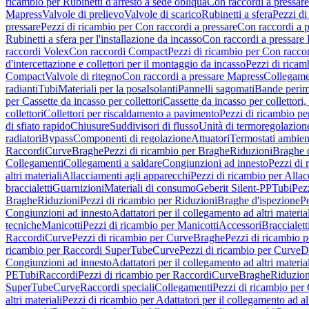
ricambio per Rubinetti d'arresto a sede obliqua
Con raccordi a pressar
Mapress
Valvole di prelievo
Valvole di scarico
Rubinetti a sfera
Pezzi di
pressare
Pezzi di ricambio per Con raccordi a pressare
Con raccordi a 
Rubinetti a sfera per l'installazione da incasso
Con raccordi a pressare
raccordi Volex
Con raccordi Compact
Pezzi di ricambio per Con racc
d'intercettazione e collettori per il montaggio da incasso
Pezzi di ricamb
Compact
Valvole di ritegno
Con raccordi a pressare Mapress
Collegamen
radianti
Tubi
Materiali per la posa
Isolanti
Pannelli sagomati
Bande perim
per Cassette da incasso per collettori
Cassette da incasso per collettori,
collettori
Collettori per riscaldamento a pavimento
Pezzi di ricambio pe
di sfiato rapido
Chiusure
Suddivisori di flusso
Unità di termoregolazion
radiatori
Bypass
Componenti di regolazione
Attuatori
Termostati ambien
Raccordi
Curve
Braghe
Pezzi di ricambio per Braghe
Riduzioni
Braghe 
Collegamenti
Collegamenti a saldare
Congiunzioni ad innesto
Pezzi di 
altri materiali
Allacciamenti agli apparecchi
Pezzi di ricambio per Allac
braccialetti
Guarnizioni
Materiali di consumo
Geberit Silent-PP
Tubi
Pez
Braghe
Riduzioni
Pezzi di ricambio per Riduzioni
Braghe d'ispezione
Pe
Congiunzioni ad innesto
Adattatori per il collegamento ad altri materia
tecniche
Manicotti
Pezzi di ricambio per Manicotti
Accessori
Braccialett
Raccordi
Curve
Pezzi di ricambio per Curve
Braghe
Pezzi di ricambio 
ricambio per Raccordi SuperTube
Curve
Pezzi di ricambio per Curve
D
Congiunzioni ad innesto
Adattatori per il collegamento ad altri materia
PE
Tubi
Raccordi
Pezzi di ricambio per Raccordi
Curve
Braghe
Riduzion
SuperTube
Curve
Raccordi speciali
Collegamenti
Pezzi di ricambio per
altri materiali
Pezzi di ricambio per Adattatori per il collegamento ad alt