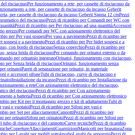
del risciacquo
Per funzionamento a rete, per cassette di risciacquo da
nzionamento a rete, per cassette di risciacquo da incasso Geberit
eria, per cassette di risciacquo da incasso Geberit Sigma 12 cm
Pezzi
umatico del risciacquo
Pezzi di ricambio per Comandi per WC con
quantità
Pezzi di ricambio per Per risciacquo ad una quantità
Accessori
gio grezzo
Per comandi per WC con azionamento elettronico del
mbio per Per vasi sospesi
Per vaso a pavimento
Pezzi di ricambio per
et sospesi e a pavimento
Pezzi di ricambio per Per bidet sospesi e a
quo, con bordo di risciacquo
Senza coperchio
Pezzi di ricambio per
uo, senza brida di risciacquo
Per comando per orinatoi esterno o da
mando per orinatoio integrato
Orinatoi, funzionamento con risciacquo,
bio per Senza brida di risciacquo
Orinatoi, funzionamento senza
per orinatoi
Pareti di separazione per orinatoi, in materiale
foni e accessori sifone
Tubi di risciacquo, curve di risciacquo e
inatoi
Installazione da incasso
Pezzi di ricambio per Installazione da
unzionamento a rete
Con azionamento elettronico del risciacquo,
ico del risciacquo
Pezzi di ricambio per Con azionamento
mento a batteria
Pezzi di ricambio per Con azionamento elettronico
ambio per Kit per il montaggio grezzo e kit di adattamento
Tubi di
r vasi e vuotatoi
Pezzi di ricambio per Sifoni per vasi e
ambio per Set per allacciamento
Cannotti
Pezzi di ricambio per
ni per orinatoi
Sifoni per orinatoio
Pezzi di ricambio per Sifoni per
l tubo di risciacquo e del cannotto
Curve tecniche
Pezzi di ricambio
cniche
Coperture
Allacciamenti
Guarnizioni
Manicotti per brasatura
Zona
mbio per Lavabi per mobili sottolavabo
Lavabi da appoggio
Pezzi di