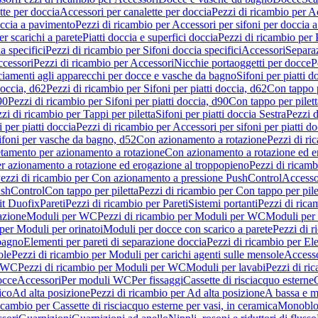
tte per doccia
Accessori per canalette per doccia
Pezzi di ricambio per Ac
occia a pavimento
Pezzi di ricambio per Accessori per sifoni per doccia 
r scarichi a parete
Piatti doccia e superfici doccia
Pezzi di ricambio per P
a specifici
Pezzi di ricambio per Sifoni doccia specifici
Accessori
Separa
cessori
Pezzi di ricambio per Accessori
Nicchie portaoggetti per docce
P
ciamenti agli apparecchi per docce e vasche da bagno
Sifoni per piatti d
doccia, d62
Pezzi di ricambio per Sifoni per piatti doccia, d62
Con tappo p
90
Pezzi di ricambio per Sifoni per piatti doccia, d90
Con tappo per pilett
zi di ricambio per Tappi per piletta
Sifoni per piatti doccia Sestra
Pezzi d
 per piatti doccia
Pezzi di ricambio per Accessori per sifoni per piatti do
ifoni per vasche da bagno, d52
Con azionamento a rotazione
Pezzi di r
etamento per azionamento a rotazione
Con azionamento a rotazione ed e
r azionamento a rotazione ed erogazione al troppopieno
Pezzi di ricam
ezzi di ricambio per Con azionamento a pressione PushControl
Accesso
ushControl
Con tappo per piletta
Pezzi di ricambio per Con tappo per pile
it Duofix
Pareti
Pezzi di ricambio per Pareti
Sistemi portanti
Pezzi di rica
azione
Moduli per WC
Pezzi di ricambio per Moduli per WC
Moduli per 
per Moduli per orinatoi
Moduli per docce con scarico a parete
Pezzi di r
 bagno
Elementi per pareti di separazione doccia
Pezzi di ricambio per Ele
ole
Pezzi di ricambio per Moduli per carichi agenti sulle mensole
Access
r WC
Pezzi di ricambio per Moduli per WC
Moduli per lavabi
Pezzi di ri
occe
Accessori
Per moduli WC
Per fissaggi
Cassette di risciacquo esterne
C
ico
Ad alta posizione
Pezzi di ricambio per Ad alta posizione
A bassa e m
icambio per Cassette di risciacquo esterne per vasi, in ceramica
Monoblo