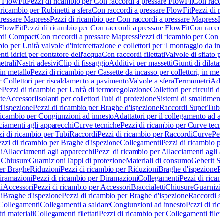
e FlowFit
Pezzi di ricambio per Con raccordi a pressare FlowFit
Con racc
 ricambio per Rubinetti a sfera
Con raccordi a pressare FlowFit
Pezzi di 
pressare Mapress
Pezzi di ricambio per Con raccordi a pressare Mapress
 FlowFit
Pezzi di ricambio per Con raccordi a pressare FlowFit
Con racco
ordi Compact
Con raccordi a pressare Mapress
Pezzi di ricambio per Con 
io per Unità valvole d'intercettazione e collettori per il montaggio da i
ti idrici per contatore dell'acqua
Con raccordi filettati
Valvole di sfiato 
etrali
Nastri adesivi
Clip di fissaggio
Additivi per massetti
Giunti di dilat
 in metallo
Pezzi di ricambio per Cassette da incasso per collettori, in me
r Collettori per riscaldamento a pavimento
Valvole a sfera
Termometri
Ada
e
Pezzi di ricambio per Unità di termoregolazione
Collettori per circuiti d
te
Accessori
Isolanti per collettori
Tubi di protezione
Sistemi di smaltiment
d'ispezione
Pezzi di ricambio per Braghe d'ispezione
Raccordi SuperTub
ricambio per Congiunzioni ad innesto
Adattatori per il collegamento ad al
ciamenti agli apparecchi
Curve tecniche
Pezzi di ricambio per Curve tec
zi di ricambio per Tubi
Raccordi
Pezzi di ricambio per Raccordi
Curve
Pe
zzi di ricambio per Braghe d'ispezione
Collegamenti
Pezzi di ricambio 
li
Allacciamenti agli apparecchi
Pezzi di ricambio per Allacciamenti agli
i
Chiusure
Guarnizioni
Tappi di protezione
Materiali di consumo
Geberit S
per Braghe
Riduzioni
Pezzi di ricambio per Riduzioni
Braghe d'ispezione
iramazioni
Pezzi di ricambio per Diramazioni
Collegamenti
Pezzi di ric
li
Accessori
Pezzi di ricambio per Accessori
Braccialetti
Chiusure
Guarniz
i
Braghe d'ispezione
Pezzi di ricambio per Braghe d'ispezione
Raccordi s
 Collegamenti
Collegamenti a saldare
Congiunzioni ad innesto
Pezzi di r
ri materiali
Collegamenti filettati
Pezzi di ricambio per Collegamenti filet