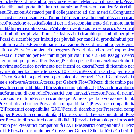
ecniche
Pezzi di ricambio per Curve tecniche
Manicotti di raccordo
Pezzi
ialetti
Canali portanti
Chiusure
Guarnizioni
Protezioni cantiere
Materiali
nti
Giunzioni
Adattatori per il collegamento ad altri materiali
Congiunzio
 acustica e protezione dall'umidità
Protezione antincendio
Pezzi di rica
rico
Protezione acustica
Isolanti per il disaccoppiamento dal rumore intri
midità
Impermeabilizzazione
Valvole di ventilazione per scarico
Valvole d
iali
Imbuti per pluviali fino a 12 l/s
Pezzi di ricambio per Imbuti per pluvi
Pezzi di ricambio per Imbuti per pluviali per canali di gronda
Imbuti per 
ali fino a 25 l/s
Elementi barriera al vapore
Pezzi di ricambio per Elemen
 fino a 25 l/s
Troppopieni d'emergenza
Pezzi di ricambio per Troppopie
Pezzi di ricambio per Per imbuti per pluviali fino a 25 l/s
Fissaggi
Sistem
Per imbuti per pluviali
Per fissaggi
Scarico per tetti convenzionale
Imbuti 
 pavimento
Scarico pavimento per interni ed esterni
Pezzi di ricambio per
pavimento per balcone e terrazzo, 10 x 10 cm
Pezzi di ricambio per Scari
x 13 cm
Scarichi a pavimento per balconi e terrazzi, 13 x 13 cm
Pezzi di 
ete e software
Attrezzi
Attrezzi per Geberit FlowFit
Pezzi di ricambio per
ssatrici compatibilità [1]
Pressatrici compatibilità [2]
Pezzi di ricambio p
one
Strumenti di controllo
Pressatrici con attrezzi
Accessori
Pezzi di ricam
avorazione di tubi
Pezzi di ricambio per Attrezzi per la lavorazione di tub
Pezzi di ricambio per Pressatrici compatibilità [1]
Pressatrici compatibilit
[2]
Pressatrici compatibilità [2XL]
Pezzi di ricambio per Pressatrici comp
o per Pressatrici compatibilità [4]
Attrezzi per la lavorazione di tubi
Pezz
er Pressatrici
Pressatrici compatibilità [1]
Pezzi di ricambio per Pressatric
ambio per Pressatrici compatibilità [2XL]
Pressatrici compatibilità [4]
Pez
rit PE
Pezzi di ricambio per Attrezzi per Geberit Silent-db20 / Geberit 