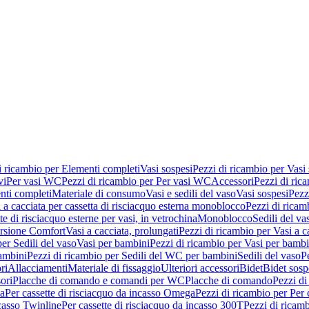
i ricambio per Elementi completi
Vasi sospesi
Pezzi di ricambio per Vasi
vi
Per vasi WC
Pezzi di ricambio per Per vasi WC
Accessori
Pezzi di ric
nti completi
Materiale di consumo
Vasi e sedili del vaso
Vasi sospesi
Pezz
 a cacciata per cassetta di risciacquo esterna monoblocco
Pezzi di ricamb
te di risciacquo esterne per vasi, in vetrochina
Monoblocco
Sedili del va
ersione Comfort
Vasi a cacciata, prolungati
Pezzi di ricambio per Vasi a c
er Sedili del vaso
Vasi per bambini
Pezzi di ricambio per Vasi per bambi
ambini
Pezzi di ricambio per Sedili del WC per bambini
Sedili del vaso
P
ri
Allacciamenti
Materiale di fissaggio
Ulteriori accessori
Bidet
Bidet sosp
ori
Placche di comando e comandi per WC
Placche di comando
Pezzi di
ma
Per cassette di risciacquo da incasso Omega
Pezzi di ricambio per Per
ncasso Twinline
Per cassette di risciacquo da incasso 300T
Pezzi di ricamb