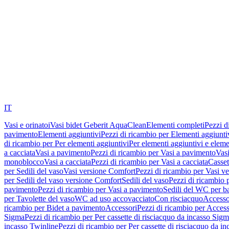
IT
Vasi e orinatoi
Vasi bidet Geberit AquaClean
Elementi completi
Pezzi d
pavimento
Elementi aggiuntivi
Pezzi di ricambio per Elementi aggiunti
di ricambio per Per elementi aggiuntivi
Per elementi aggiuntivi e eleme
a cacciata
Vasi a pavimento
Pezzi di ricambio per Vasi a pavimento
Vasi
monoblocco
Vasi a cacciata
Pezzi di ricambio per Vasi a cacciata
Casset
per Sedili del vaso
Vasi versione Comfort
Pezzi di ricambio per Vasi v
per Sedili del vaso versione Comfort
Sedili del vaso
Pezzi di ricambio p
pavimento
Pezzi di ricambio per Vasi a pavimento
Sedili del WC per b
per Tavolette del vaso
WC ad uso accovacciato
Con risciacquo
Accesso
ricambio per Bidet a pavimento
Accessori
Pezzi di ricambio per Access
Sigma
Pezzi di ricambio per Per cassette di risciacquo da incasso Sig
incasso Twinline
Pezzi di ricambio per Per cassette di risciacquo da i