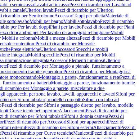
vabi a semincasso
Lavabi ad incasso
Pezzi di ricambio per Lavabi ad
vabi a canale
Ulteriori lavabi
Pezzi di ricambio per Ulteriori
di ricambio per Semicolonne
Accessori
Tappi per piletta
Materiale di
ile sottolavabo
Mobili per bagno
Mobili sottolavabo
Pezzi di ricambio
ambio per Per lavabi doppi
Piani per lavabo
Pezzi di ricambio per Piani
ezzi di ricambio per Per lavabo da appoggio rettangolare
Mobili
r Mobili a colonna
Mobili a mezza altezza
Pezzi di ricambio per Mobili
nsole contenitore
Pezzi di ricambio per Mensole
tiche
Prese elettriche
Ulteriori accessori
Specchi e mobili
zione integrata
Mobili specchio
Pezzi di ricambio per Mobili
za illuminazione integrata
Accessori
Elementi luminosi
Ulteriori
rete
Pezzi di ricambio per Montaggio a pianale, funzionamento a
funzionamento tramite generatore
Pezzi di ricambio per Montaggio a
elatore monocomando
Montaggio a parete, funzionamento a rete
Pezzi di
, funzionamento a batteria
Montaggio a parete, funzionamento tramite
di ricambio per Montaggio a parete, miscelatore a due
gli apparecchi per zona lavabo, lavelli, apparecchi e lavatoi
Sifoni per
ambio per Sifoni tubolari, modello compatto
Sifoni con tubo ad
o
Pezzi di ricambio per Sifoni a passaggio diretto per lavabo, modello
cotti
Curve tecniche
Coperture
Allacciamenti
Pezzi di ricambio per
zi di ricambio per Sifoni tubolari
Sifoni a doppia camera
Pezzi di
ori
Pezzi di ricambio per Accessori
Sifoni per apparecchi
Pezzi di
Sifoni esterni
Pezzi di ricambio per Sifoni esterni
Allacciamenti
Pezzi di
e
Pezzi di ricambio per Curve tecniche
Manicotti
Pezzi di ricambio per
richi a pavimento per docce
Pezzi di ricambio per Scarichi a