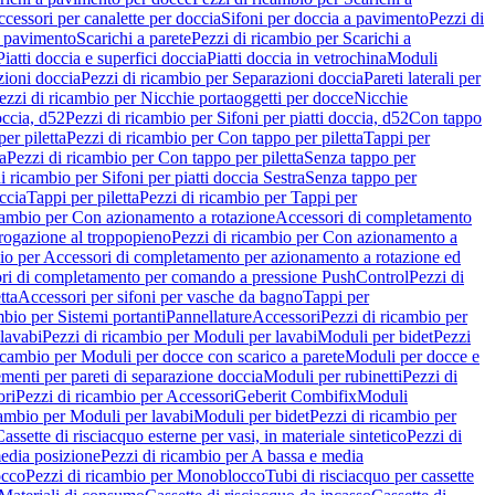
cessori per canalette per doccia
Sifoni per doccia a pavimento
Pezzi di
a pavimento
Scarichi a parete
Pezzi di ricambio per Scarichi a
iatti doccia e superfici doccia
Piatti doccia in vetrochina
Moduli
zioni doccia
Pezzi di ricambio per Separazioni doccia
Pareti laterali per
ezzi di ricambio per Nicchie portaoggetti per docce
Nicchie
occia, d52
Pezzi di ricambio per Sifoni per piatti doccia, d52
Con tappo
er piletta
Pezzi di ricambio per Con tappo per piletta
Tappi per
a
Pezzi di ricambio per Con tappo per piletta
Senza tappo per
i ricambio per Sifoni per piatti doccia Sestra
Senza tappo per
ccia
Tappi per piletta
Pezzi di ricambio per Tappi per
icambio per Con azionamento a rotazione
Accessori di completamento
rogazione al troppopieno
Pezzi di ricambio per Con azionamento a
bio per Accessori di completamento per azionamento a rotazione ed
ri di completamento per comando a pressione PushControl
Pezzi di
tta
Accessori per sifoni per vasche da bagno
Tappi per
mbio per Sistemi portanti
Pannellature
Accessori
Pezzi di ricambio per
lavabi
Pezzi di ricambio per Moduli per lavabi
Moduli per bidet
Pezzi
icambio per Moduli per docce con scarico a parete
Moduli per docce e
menti per pareti di separazione doccia
Moduli per rubinetti
Pezzi di
ori
Pezzi di ricambio per Accessori
Geberit Combifix
Moduli
cambio per Moduli per lavabi
Moduli per bidet
Pezzi di ricambio per
assette di risciacquo esterne per vasi, in materiale sintetico
Pezzi di
edia posizione
Pezzi di ricambio per A bassa e media
cco
Pezzi di ricambio per Monoblocco
Tubi di risciacquo per cassette