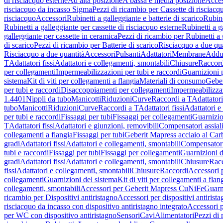
di risciacquo esterne
Ad alta posizione
A bassa e media posizione
Acces
risciacquo da incasso Sigma
Pezzi di ricambio per Cassette di risciac
risciacquo
Accessori
Rubinetti a galleggiante e batterie di scarico
Rubine
Rubinetti a galleggiante per cassette di risciacquo esterne
Rubinetti a g
galleggiante per cassette in ceramica
Pezzi di ricambio per Rubinetti a 
di scarico
Pezzi di ricambio per Batterie di scarico
Risciacquo a due qua
Risciacquo a due quantità
Accessori
Pulsanti
Adattatori
Membrane
Adduz
T
Adattatori fissi
Adattatori e collegamenti, smontabili
Chiusure
Raccord
per collegamenti
Impermeabilizzazioni per tubi e raccordi
Guarnizioni 
sistema
Kit di viti per collegamenti a flangia
Materiali di consumo
Geber
per tubi e raccordi
Disaccoppiamenti per collegamenti
Impermeabilizzaz
1.4401
Nippli da tubo
Manicotti
Riduzioni
Curve
Raccordi a T
Adattatori
tubo
Manicotti
Riduzioni
Curve
Raccordi a T
Adattatori fissi
Adattatori e
per tubi e raccordi
Fissaggi per tubi
Fissaggi per collegamenti
Guarnizio
T
Adattatori fissi
Adattatori e giunzioni, removibili
Compensatori assial
collegamenti a flangia
Fissaggi per tubi
Geberit Mapress acciaio al Car
gradi
Adattatori fissi
Adattatori e collegamenti, smontabili
Compensator
tubi e raccordi
Fissaggi per tubi
Fissaggi per collegamenti
Guarnizioni d
gradi
Adattatori fissi
Adattatori e collegamenti, smontabili
Chiusure
Rac
fissi
Adattatori e collegamenti, smontabili
Chiusure
Raccordi
Accessori 
collegamenti
Guarnizioni del sistema
Kit di viti per collegamenti a flan
collegamenti, smontabili
Accessori per Geberit Mapress CuNiFe
Guarn
ricambio per Dispositivi antiristagno
Accessori per dispositivi antirist
risciacquo da incasso con dispositivo antiristagno integrato
Accessori p
per WC con dispositivo antiristagno
Sensori
Cavi
Alimentatori
Pezzi di 