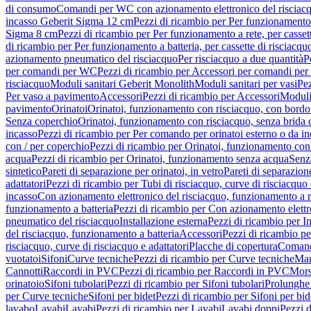
di consumo
Comandi per WC con azionamento elettronico del risciac
incasso Geberit Sigma 12 cm
Pezzi di ricambio per Per funzionamento 
Sigma 8 cm
Pezzi di ricambio per Per funzionamento a rete, per casse
di ricambio per Per funzionamento a batteria, per cassette di risciac
azionamento pneumatico del risciacquo
Per risciacquo a due quantità
P
per comandi per WC
Pezzi di ricambio per Accessori per comandi pe
risciacquo
Moduli sanitari Geberit Monolith
Moduli sanitari per vasi
Pez
Per vaso a pavimento
Accessori
Pezzi di ricambio per Accessori
Moduli 
pavimento
Orinatoi
Orinatoi, funzionamento con risciacquo, con bordo 
Senza coperchio
Orinatoi, funzionamento con risciacquo, senza brida d
incasso
Pezzi di ricambio per Per comando per orinatoi esterno o da i
con / per coperchio
Pezzi di ricambio per Orinatoi, funzionamento con 
acqua
Pezzi di ricambio per Orinatoi, funzionamento senza acqua
Senz
sintetico
Pareti di separazione per orinatoi, in vetro
Pareti di separazion
adattatori
Pezzi di ricambio per Tubi di risciacquo, curve di risciacquo 
incasso
Con azionamento elettronico del risciacquo, funzionamento a r
funzionamento a batteria
Pezzi di ricambio per Con azionamento elettr
pneumatico del risciacquo
Installazione esterna
Pezzi di ricambio per In
del risciacquo, funzionamento a batteria
Accessori
Pezzi di ricambio pe
risciacquo, curve di risciacquo e adattatori
Placche di copertura
Comand
vuotatoi
Sifoni
Curve tecniche
Pezzi di ricambio per Curve tecniche
Man
Cannotti
Raccordi in PVC
Pezzi di ricambio per Raccordi in PVC
Mors
orinatoio
Sifoni tubolari
Pezzi di ricambio per Sifoni tubolari
Prolunghe 
per Curve tecniche
Sifoni per bidet
Pezzi di ricambio per Sifoni per bid
lavabo
Lavabi
Lavabi
Pezzi di ricambio per Lavabi
Lavabi doppi
Pezzi 