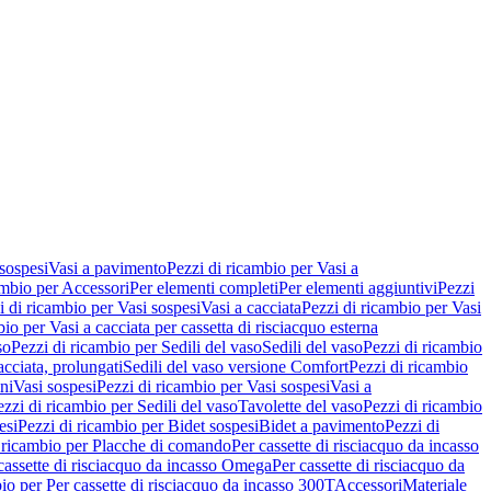
 sospesi
Vasi a pavimento
Pezzi di ricambio per Vasi a
ambio per Accessori
Per elementi completi
Per elementi aggiuntivi
Pezzi
i di ricambio per Vasi sospesi
Vasi a cacciata
Pezzi di ricambio per Vasi
io per Vasi a cacciata per cassetta di risciacquo esterna
so
Pezzi di ricambio per Sedili del vaso
Sedili del vaso
Pezzi di ricambio
acciata, prolungati
Sedili del vaso versione Comfort
Pezzi di ricambio
ni
Vasi sospesi
Pezzi di ricambio per Vasi sospesi
Vasi a
ezzi di ricambio per Sedili del vaso
Tavolette del vaso
Pezzi di ricambio
esi
Pezzi di ricambio per Bidet sospesi
Bidet a pavimento
Pezzi di
 ricambio per Placche di comando
Per cassette di risciacquo da incasso
 cassette di risciacquo da incasso Omega
Per cassette di risciacquo da
io per Per cassette di risciacquo da incasso 300T
Accessori
Materiale