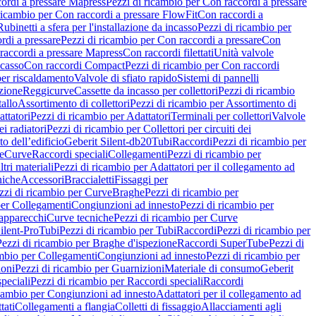
ordi a pressare Mapress
Pezzi di ricambio per Con raccordi a pressare
ricambio per Con raccordi a pressare FlowFit
Con raccordi a
Rubinetti a sfera per l'installazione da incasso
Pezzi di ricambio per
rdi a pressare
Pezzi di ricambio per Con raccordi a pressare
Con
raccordi a pressare Mapress
Con raccordi filettati
Unità valvole
ncasso
Con raccordi Compact
Pezzi di ricambio per Con raccordi
per riscaldamento
Valvole di sfiato rapido
Sistemi di pannelli
azione
Reggicurve
Cassette da incasso per collettori
Pezzi di ricambio
tallo
Assortimento di collettori
Pezzi di ricambio per Assortimento di
ttatori
Pezzi di ricambio per Adattatori
Terminali per collettori
Valvole
ei radiatori
Pezzi di ricambio per Collettori per circuiti dei
o dell’edificio
Geberit Silent-db20
Tubi
Raccordi
Pezzi di ricambio per
e
Curve
Raccordi speciali
Collegamenti
Pezzi di ricambio per
tri materiali
Pezzi di ricambio per Adattatori per il collegamento ad
niche
Accessori
Braccialetti
Fissaggi per
zzi di ricambio per Curve
Braghe
Pezzi di ricambio per
per Collegamenti
Congiunzioni ad innesto
Pezzi di ricambio per
 apparecchi
Curve tecniche
Pezzi di ricambio per Curve
ilent-Pro
Tubi
Pezzi di ricambio per Tubi
Raccordi
Pezzi di ricambio per
Pezzi di ricambio per Braghe d'ispezione
Raccordi SuperTube
Pezzi di
ambio per Collegamenti
Congiunzioni ad innesto
Pezzi di ricambio per
ioni
Pezzi di ricambio per Guarnizioni
Materiale di consumo
Geberit
peciali
Pezzi di ricambio per Raccordi speciali
Raccordi
icambio per Congiunzioni ad innesto
Adattatori per il collegamento ad
tati
Collegamenti a flangia
Colletti di fissaggio
Allacciamenti agli