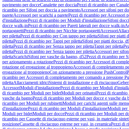
pavimento per docce
Canalette per doccia
Pezzi di ricambio per Canale
ricambio per Sifoni per doccia a pavimento
Accessori per sifoni per d
parete
Accessori per scarichi a parete
Pezzi di ricambio per Accessori pe
d'installazione
Pezzi di ricambio per Moduli d'installazione
Sifoni docci
docce walk-in
Pezzi di ricambio per Pareti laterali per docce walk-in
Ac
portaoggetti
Pezzi di ricambio per Nicchie portaoggetti
Accessori
Allac
per piletta
Pezzi di ricambio per Con tappo per piletta
Sifoni per piatti 
piletta
Pezzi di ricambio per Tappi per piletta
Sifoni per piatti doccia, d
piletta
Pezzi di ricambio per Senza tappo per piletta
Tappi per piletta
Pez
piletta
Pezzi di ricambio per Senza tappo per piletta
Accessori per sifoni
piletta
Scarichi
Sifoni per vasche da bagno, d52
Pezzi di ricambio per S
per azionamento a rotazione
Pezzi di ricambio per Accessori di compl
rotazione ed erogazione al troppopieno
Accessori di completamento pe
erogazione al troppopieno
Con azionamento a pressione PushControl
P
ricambio per Accessori di completamento per comando a pressione P
piletta
Allacciamenti idrici
Sistemi di installazione e di risciacquo
Geber
Accessori
Moduli d'installazione
Pezzi di ricambio per Moduli d'install
di ricambio per Moduli per bidet
Moduli per orinatoi
Pezzi di ricambio 
vasche da bagno
Pezzi di ricambio per Moduli per docce e vasche da
ricambio per Moduli per rubinetti
Moduli per carichi agenti sulle mens
d'installazione
Pezzi di ricambio per Moduli d'installazione
Moduli pe
Moduli per bidet
Moduli per docce
Pezzi di ricambio per Moduli per d
ricambio per Cassette di risciacquo esterne per vasi, in materiale sintet
posizione
Cassette di risciacquo esterne per vasi, in ceramica
Pezzi di r