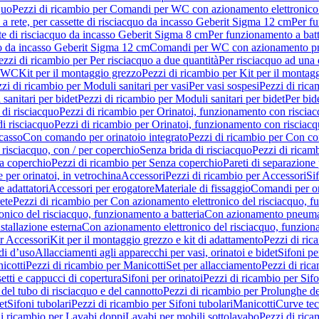
quo
Pezzi di ricambio per Comandi per WC con azionamento elettronico 
a rete, per cassette di risciacquo da incasso Geberit Sigma 12 cm
Per fu
tte di risciacquo da incasso Geberit Sigma 8 cm
Per funzionamento a batt
quo da incasso Geberit Sigma 12 cm
Comandi per WC con azionamento pne
ezzi di ricambio per Per risciacquo a due quantità
Per risciacquo ad una 
r WC
Kit per il montaggio grezzo
Pezzi di ricambio per Kit per il montag
zi di ricambio per Moduli sanitari per vasi
Per vasi sospesi
Pezzi di rica
sanitari per bidet
Pezzi di ricambio per Moduli sanitari per bidet
Per bid
di risciacquo
Pezzi di ricambio per Orinatoi, funzionamento con risciac
i risciacquo
Pezzi di ricambio per Orinatoi, funzionamento con risciacq
ncasso
Con comando per orinatoio integrato
Pezzi di ricambio per Con co
risciacquo, con / per coperchio
Senza brida di risciacquo
Pezzi di ricam
a coperchio
Pezzi di ricambio per Senza coperchio
Pareti di separazione 
e per orinatoi, in vetrochina
Accessori
Pezzi di ricambio per Accessori
Si
e adattatori
Accessori per erogatore
Materiale di fissaggio
Comandi per or
ete
Pezzi di ricambio per Con azionamento elettronico del risciacquo, f
onico del risciacquo, funzionamento a batteria
Con azionamento pneumat
stallazione esterna
Con azionamento elettronico del risciacquo, funziona
r Accessori
Kit per il montaggio grezzo e kit di adattamento
Pezzi di ric
i d’uso
Allacciamenti agli apparecchi per vasi, orinatoi e bidet
Sifoni pe
icotti
Pezzi di ricambio per Manicotti
Set per allacciamento
Pezzi di ric
etti e cappucci di copertura
Sifoni per orinatoi
Pezzi di ricambio per Sifo
del tubo di risciacquo e del cannotto
Pezzi di ricambio per Prolunghe de
et
Sifoni tubolari
Pezzi di ricambio per Sifoni tubolari
Manicotti
Curve te
di ricambio per Lavabi doppi
Lavabi per mobili sottolavabo
Pezzi di rica