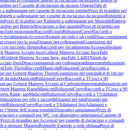
Materiali di consumo
Cassette di risciacquo da incasso
Cassette di
icambio per Cassette di risciacquo da incasso Omega
Tubi di
i a galleggiante per cassette di risciacquo esterne
Pezzi di ricambio per
binetti a galleggiante per cassette di risciacquo da incasso
Rubinetti a
ith
Pezzi di ricambio per Rubinetti a galleggiante per Monolith
Batterie
icambio per Batterie
Risciacquo a due quantità
Pezzi di ricambio per
ato
Tubi monostrato
Raccordi
Giunti
Riduzioni
Curve
Raccordi a
r riscaldamento
Accessori
Isolanti per tubi e raccordi
Disaccoppiamenti
accessori per la posa
Fissaggi per collegamenti
Guarnizioni del
i con raccordo filettato
Raccordi per riscaldamento
Accessori
Isolanti
it Mapress Acciaio Inox
Geberit Mapress Acciaio Inox
Tubi
di
Geberit Mapress Acciaio Inox, gas
Tubi 1.4401
Nippli da
Acciaio Inox
Disaccoppiamenti per collegamenti
Impermeabilizzazioni
rm
Tubi Therm
Raccordi
Manicotti
Riduzioni
Curve
Raccordi a
ori per Geberit Mapress Therm
Guarnizioni del sistema
Kit di viti per
li da tubo
Manicotti
Riduzioni
Curve
Raccordi a T
Croci a 90
ori per Geberit Mapress Acciaio al Carbonio
Impermeabilizzazioni per
berit Mapress Rame
Manicotti
Riduzioni
Curve
Raccordi a T
Croci a 90
press Rame, gas
Manicotti
Riduzioni
Curve
Raccordi a T
Adattatori
ilizzazioni per tubi e raccordi
Fissaggi per tubi
Fissaggi per
otti
Riduzioni
Curve
Raccordi a T
Adattatori fissi
Adattatori e
er l’Igiene dell’acqua potabile
Dispositivi antiristagno
Pezzi di
isciacquo e comandi per WC con dispositivo antiristagno
Cassette di
o
Pezzi di ricambio per Accessori per cassette di risciacquo e comandi
di a pressare Mapress
Rubinetti d'arresto a sede obliqua
Pezzi di