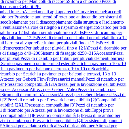
 di ricambio per Manicotti di raccordo
Sifoni a chiocciola
Pezzi di
 di consumo
Geberit PP-
ni ad innesto
Allacciamenti agli apparecchi
Curve tecniche
Raccordi
mbio per Protezione antincendio
Protezione antincendio per sistemi di
nseco
Isolamento per il disaccoppiamento dalla struttura e l'isolamento
i ventilazione
Valvole di ritegno a risparmio energetico
Scarico per tetti
ali fino a 12 l/s
Imbuti per pluviali fino a 25 l/s
Pezzi di ricambio per
pluviali fino a 12 l/s
Pezzi di ricambio per Imbuti per pluviali fino a 12
ti barriera al vapore
Per imbuti per pluviali fino a 12 l/s
Pezzi di
ni d'emergenza
Per imbuti per pluviali fino a 12 l/s
Pezzi di ricambio per
a di fissaggio d40–200
Sistema di fissaggio d250–315
Accessori
Pezzi
per pluviali
Pezzi di ricambio per Imbuti per pluviali
Elementi barriera
 Scarico pavimento per interni ed esterni
Scarichi a pavimento 10 x 10
chi a pavimento per balcone e terrazzo, 10 x 10 cm
Scarichi a
ricambio per Scarichi a pavimento per balconi e terrazzi, 13 x 13
 Attrezzi per Geberit FlowFit
Pressatrici manuali
Pezzi di ricambio per
er Pressatrici compatibilità [2]
Attrezzi per la lavorazione dei tubi
Pezzi
bio per Accessori
Attrezzi per Geberit Volex
Pezzi di ricambio per
i
Strumenti di controllo
Accessori
Attrezzi per Geberit Mapress
Pezzi di
à [2]
Pezzi di ricambio per Pressatrici compatibilità [2]
Compatibilità
atibilità [2XL]
Pressatrici compatibilità [3]
Pezzi di ricambio per
i di ricambio per Attrezzi per la lavorazione di tubi
Tappi prova
i compatibilità [1]
Pressatrici compatibilità [2]
Pezzi di ricambio per
zi di ricambio per Pressatrici compatibilità [4]
Per sistemi di pannelli
PE
Attrezzi per saldatura elettrica
Pezzi di ricambio per Attrezzi per