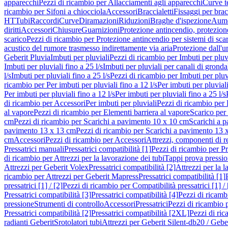
apparecchi
Pezzi di ricambio per Allacciamenti agli apparecchi
Curve t
ricambio per Sifoni a chiocciola
Accessori
Braccialetti
Fissaggi per bracc
HT
Tubi
Raccordi
Curve
Diramazioni
Riduzioni
Braghe d'ispezione
Aume
diritti
Accessori
Chiusure
Guarnizioni
Protezione antincendio, protezione
scarico
Pezzi di ricambio per Protezione antincendio per sistemi di sca
acustico del rumore trasmesso indirettamente via aria
Protezione dall'u
Geberit Pluvia
Imbuti per pluviali
Pezzi di ricambio per Imbuti per pluv
Imbuti per pluviali fino a 25 l/s
Imbuti per pluviali per canali di gronda
l/s
Imbuti per pluviali fino a 25 l/s
Pezzi di ricambio per Imbuti per pluvi
ricambio per Per imbuti per pluviali fino a 12 l/s
Per imbuti per pluviali
Per imbuti per pluviali fino a 12 l/s
Per imbuti per pluviali fino a 25 l/s
di ricambio per Accessori
Per imbuti per pluviali
Pezzi di ricambio per 
al vapore
Pezzi di ricambio per Elementi barriera al vapore
Scarico per
cm
Pezzi di ricambio per Scarichi a pavimento 10 x 10 cm
Scarichi a 
pavimento 13 x 13 cm
Pezzi di ricambio per Scarichi a pavimento 13 
cm
Accessori
Pezzi di ricambio per Accessori
Attrezzi, componenti di r
Pressatrici manuali
Pressatrici compatibilità [1]
Pezzi di ricambio per Pre
di ricambio per Attrezzi per la lavorazione dei tubi
Tappi prova pressi
Attrezzi per Geberit Volex
Pressatrici compatibilità [2]
Attrezzi per la l
ricambio per Attrezzi per Geberit Mapress
Pressatrici compatibilità [1]
pressatrici [1] / [2]
Pezzi di ricambio per Compatibilità pressatrici [1] / 
Pressatrici compatibilità [3]
Pressatrici compatibilità [4]
Pezzi di ricambi
pressione
Strumenti di controllo
Accessori
Pressatrici
Pezzi di ricambio p
Pressatrici compatibilità [2]
Pressatrici compatibilità [2XL]
Pezzi di ric
radianti Geberit
Srotolatori tubi
Attrezzi per Geberit Silent-db20 / Gebe