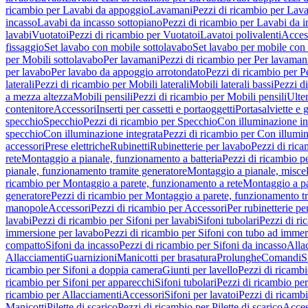
ricambio per Lavabi da appoggio
Lavamani
Pezzi di ricambio per Lav
incasso
Lavabi da incasso sottopiano
Pezzi di ricambio per Lavabi da i
lavabi
Vuotatoi
Pezzi di ricambio per Vuotatoi
Lavatoi polivalenti
Acces
fissaggio
Set lavabo con mobile sottolavabo
Set lavabo per mobile con
per Mobili sottolavabo
Per lavamani
Pezzi di ricambio per Per lavaman
per lavabo
Per lavabo da appoggio arrotondato
Pezzi di ricambio per P
laterali
Pezzi di ricambio per Mobili laterali
Mobili laterali bassi
Pezzi di
a mezza altezza
Mobili pensili
Pezzi di ricambio per Mobili pensili
Ulte
contenitore
Accessori
Inserti per cassetti e portaoggetti
Portasalviette e 
specchio
Specchio
Pezzi di ricambio per Specchio
Con illuminazione in
specchio
Con illuminazione integrata
Pezzi di ricambio per Con illumin
accessori
Prese elettriche
Rubinetti
Rubinetterie per lavabo
Pezzi di rica
rete
Montaggio a pianale, funzionamento a batteria
Pezzi di ricambio p
pianale, funzionamento tramite generatore
Montaggio a pianale, misc
ricambio per Montaggio a parete, funzionamento a rete
Montaggio a pa
generatore
Pezzi di ricambio per Montaggio a parete, funzionamento t
manopole
Accessori
Pezzi di ricambio per Accessori
Per rubinetterie pe
lavabi
Pezzi di ricambio per Sifoni per lavabi
Sifoni tubolari
Pezzi di ri
immersione per lavabo
Pezzi di ricambio per Sifoni con tubo ad immer
compatto
Sifoni da incasso
Pezzi di ricambio per Sifoni da incasso
Alla
Allacciamenti
Guarnizioni
Manicotti per brasatura
Prolunghe
Comandi
S
ricambio per Sifoni a doppia camera
Giunti per lavello
Pezzi di ricambi
ricambio per Sifoni per apparecchi
Sifoni tubolari
Pezzi di ricambio per
ricambio per Allacciamenti
Accessori
Sifoni per lavatoi
Pezzi di ricambi
Manicotti
Pilette di scarico
Pezzi di ricambio per Pilette di scarico
Acces