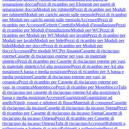
separazione doccia
Pezzi di ricambio per Elementi per pareti di
separazione doccia
Moduli per rubinetti
Pezzi di ricambio per Moduli
per rubinetti
Moduli per carichi agenti sulle mensole
Pezzi di ricambio
per Moduli per carichi agenti sulle mensole
Accessori
Pezzi di
ricambio per Accessori
Geberit Combifix
Moduli d'installazione
Pezzi
di ricambio per Moduli d'installazione
Moduli per WC
Pezzi di
ricambio per Moduli per WC
Moduli per lavabi
Pezzi di ricambio per
Moduli per lavabi
Moduli per bidet
Pezzi di ricambio per Moduli per
bidet
Moduli per docce
Pezzi di ricambio per Moduli per
docce
Accessori
Per moduli WC
Per fissaggi
Cassette di risciacquo
esterne
Cassette di risciacquo esterne per vasi, in materiale
sintetico
Pezzi di ricambio per Cassette di risciacquo esterne per vasi,
in materiale sintetico
Ad alta posizione
Pezzi di ricambio per Ad alta
posizione
A bassa e media posizione
Pezzi di ricambio per A bassa e
media posizione
Cassette di risciacquo esterne per vasi, in
ceramica
Pezzi di ricambio per Cassette di risciacquo esterne per
vasi, in ceramica
Monoblocco
Pezzi di ricambio per Monoblocco
Tubi
di risciacquo per cassette di risciacquo esterne
Ad alta posizione
A
bassa e media posizione
Accessori
Guarnizioni
Guarnizioni ad
anello
Nippli, rosoni e riduttori di flusso
Materiali di consumo
Cassette
di risciacquo da incasso
Cassette di risciacquo da incasso Sigma
Pezzi
di ricambio per Cassette di risciacquo da incasso Sigma
Cassette di
risciacquo da incasso Omega
Pezzi di ricambio per Cassette di
risciacquo da incasso Omega
Tubi di risciacquo
Accessori
Rubinetti a
galleggiante e batterie di scarico
Rubinetti a galleggiante
Pezzi di