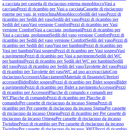
a cacciata per cassetta di risciacquo esterna monoblocco
Vasi a
cacciata
Pezzi di ricambio per Vasi a cacciata
Cassette di risciacquo
esterne per vasi, in vetrochina
Monoblocco
Sedili del vaso
Pezzi di
ricambio per Sedili del vaso
Sedili del vaso
Pezzi di ricambio per
Sedili del vaso
Vasi versione Comfort
Pezzi di ricambio per Vasi
versione Comfort
Vasi a cacciata, prolungati
Pezzi di ricambio per
Vasi a cacciata, prolungati
Sedili del vaso versione Comfort
Pezzi di
ricambio per Sedili del vaso versione Comfort
Sedili del vaso
Pezzi di
ricambio per Sedili del vaso
Vasi per bambini
Pezzi di ricambio per
Vasi per bambini
Vasi sospesi
Pezzi di ricambio per Vasi sospesi
Vasi
a pavimento
Pezzi di ricambio per Vasi a pavimento
Sedili del WC
per bambini
Pezzi di ricambio per Sedili del WC per bambini
Sedili
del vaso
Pezzi di ricambio per Sedili del vaso
Tavolette del vaso
Pezzi
di ricambio per Tavolette del vaso
WC ad uso accovacciato
Con
risciacquo
Accessori
Allacciamenti
Materiale di fissaggio
Ulteriori
accessori
Bidet
Bidet sospesi
Pezzi di ricambio per Bidet sospesi
Bidet
a pavimento
Pezzi di ricambio per Bidet a pavimento
Accessori
Pezzi
di ricambio per Accessori
Placche di comando e comandi per
WC
Placche di comando
Pezzi di ricambio per Placche di
comando
Per cassette di risciacquo da incasso Sigma
Pezzi di
ricambio per Per cassette di risciacquo da incasso Sigma
Per cassette
di risciacquo da incasso Omega
Pezzi di ricambio per Per cassette di
risciacquo da incasso Omega
Per cassette di risciacquo da incasso
Twinline
Pezzi di ricambio per Per cassette di risciacquo da incasso
Twinline
Per cassette di risciacquo da incasso 300T
Pezzi di ricambio