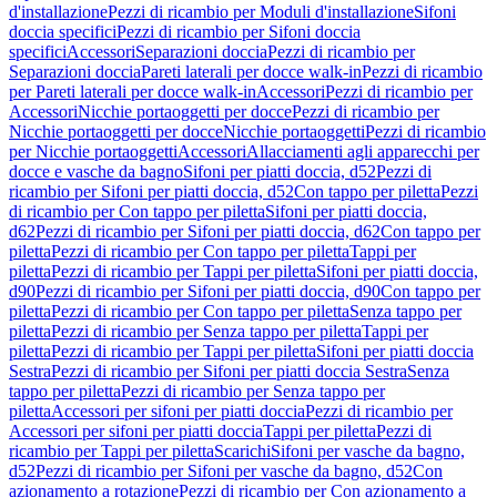
d'installazione
Pezzi di ricambio per Moduli d'installazione
Sifoni
doccia specifici
Pezzi di ricambio per Sifoni doccia
specifici
Accessori
Separazioni doccia
Pezzi di ricambio per
Separazioni doccia
Pareti laterali per docce walk-in
Pezzi di ricambio
per Pareti laterali per docce walk-in
Accessori
Pezzi di ricambio per
Accessori
Nicchie portaoggetti per docce
Pezzi di ricambio per
Nicchie portaoggetti per docce
Nicchie portaoggetti
Pezzi di ricambio
per Nicchie portaoggetti
Accessori
Allacciamenti agli apparecchi per
docce e vasche da bagno
Sifoni per piatti doccia, d52
Pezzi di
ricambio per Sifoni per piatti doccia, d52
Con tappo per piletta
Pezzi
di ricambio per Con tappo per piletta
Sifoni per piatti doccia,
d62
Pezzi di ricambio per Sifoni per piatti doccia, d62
Con tappo per
piletta
Pezzi di ricambio per Con tappo per piletta
Tappi per
piletta
Pezzi di ricambio per Tappi per piletta
Sifoni per piatti doccia,
d90
Pezzi di ricambio per Sifoni per piatti doccia, d90
Con tappo per
piletta
Pezzi di ricambio per Con tappo per piletta
Senza tappo per
piletta
Pezzi di ricambio per Senza tappo per piletta
Tappi per
piletta
Pezzi di ricambio per Tappi per piletta
Sifoni per piatti doccia
Sestra
Pezzi di ricambio per Sifoni per piatti doccia Sestra
Senza
tappo per piletta
Pezzi di ricambio per Senza tappo per
piletta
Accessori per sifoni per piatti doccia
Pezzi di ricambio per
Accessori per sifoni per piatti doccia
Tappi per piletta
Pezzi di
ricambio per Tappi per piletta
Scarichi
Sifoni per vasche da bagno,
d52
Pezzi di ricambio per Sifoni per vasche da bagno, d52
Con
azionamento a rotazione
Pezzi di ricambio per Con azionamento a