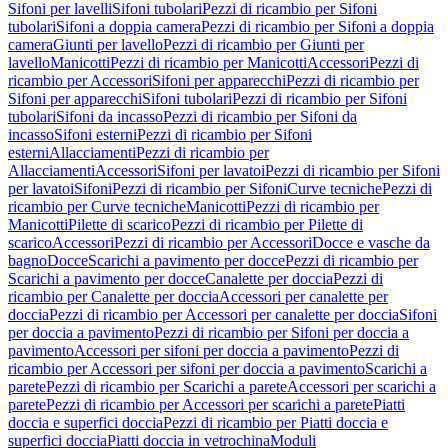
Sifoni per lavelli
Sifoni tubolari
Pezzi di ricambio per Sifoni
tubolari
Sifoni a doppia camera
Pezzi di ricambio per Sifoni a doppia
camera
Giunti per lavello
Pezzi di ricambio per Giunti per
lavello
Manicotti
Pezzi di ricambio per Manicotti
Accessori
Pezzi di
ricambio per Accessori
Sifoni per apparecchi
Pezzi di ricambio per
Sifoni per apparecchi
Sifoni tubolari
Pezzi di ricambio per Sifoni
tubolari
Sifoni da incasso
Pezzi di ricambio per Sifoni da
incasso
Sifoni esterni
Pezzi di ricambio per Sifoni
esterni
Allacciamenti
Pezzi di ricambio per
Allacciamenti
Accessori
Sifoni per lavatoi
Pezzi di ricambio per Sifoni
per lavatoi
Sifoni
Pezzi di ricambio per Sifoni
Curve tecniche
Pezzi di
ricambio per Curve tecniche
Manicotti
Pezzi di ricambio per
Manicotti
Pilette di scarico
Pezzi di ricambio per Pilette di
scarico
Accessori
Pezzi di ricambio per Accessori
Docce e vasche da
bagno
Docce
Scarichi a pavimento per docce
Pezzi di ricambio per
Scarichi a pavimento per docce
Canalette per doccia
Pezzi di
ricambio per Canalette per doccia
Accessori per canalette per
doccia
Pezzi di ricambio per Accessori per canalette per doccia
Sifoni
per doccia a pavimento
Pezzi di ricambio per Sifoni per doccia a
pavimento
Accessori per sifoni per doccia a pavimento
Pezzi di
ricambio per Accessori per sifoni per doccia a pavimento
Scarichi a
parete
Pezzi di ricambio per Scarichi a parete
Accessori per scarichi a
parete
Pezzi di ricambio per Accessori per scarichi a parete
Piatti
doccia e superfici doccia
Pezzi di ricambio per Piatti doccia e
superfici doccia
Piatti doccia in vetrochina
Moduli