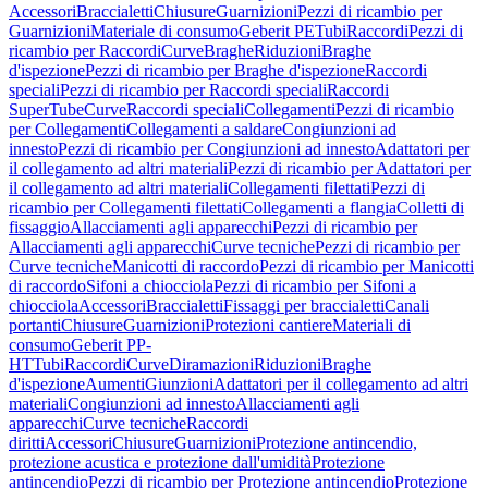
Accessori
Braccialetti
Chiusure
Guarnizioni
Pezzi di ricambio per
Guarnizioni
Materiale di consumo
Geberit PE
Tubi
Raccordi
Pezzi di
ricambio per Raccordi
Curve
Braghe
Riduzioni
Braghe
d'ispezione
Pezzi di ricambio per Braghe d'ispezione
Raccordi
speciali
Pezzi di ricambio per Raccordi speciali
Raccordi
SuperTube
Curve
Raccordi speciali
Collegamenti
Pezzi di ricambio
per Collegamenti
Collegamenti a saldare
Congiunzioni ad
innesto
Pezzi di ricambio per Congiunzioni ad innesto
Adattatori per
il collegamento ad altri materiali
Pezzi di ricambio per Adattatori per
il collegamento ad altri materiali
Collegamenti filettati
Pezzi di
ricambio per Collegamenti filettati
Collegamenti a flangia
Colletti di
fissaggio
Allacciamenti agli apparecchi
Pezzi di ricambio per
Allacciamenti agli apparecchi
Curve tecniche
Pezzi di ricambio per
Curve tecniche
Manicotti di raccordo
Pezzi di ricambio per Manicotti
di raccordo
Sifoni a chiocciola
Pezzi di ricambio per Sifoni a
chiocciola
Accessori
Braccialetti
Fissaggi per braccialetti
Canali
portanti
Chiusure
Guarnizioni
Protezioni cantiere
Materiali di
consumo
Geberit PP-
HT
Tubi
Raccordi
Curve
Diramazioni
Riduzioni
Braghe
d'ispezione
Aumenti
Giunzioni
Adattatori per il collegamento ad altri
materiali
Congiunzioni ad innesto
Allacciamenti agli
apparecchi
Curve tecniche
Raccordi
diritti
Accessori
Chiusure
Guarnizioni
Protezione antincendio,
protezione acustica e protezione dall'umidità
Protezione
antincendio
Pezzi di ricambio per Protezione antincendio
Protezione