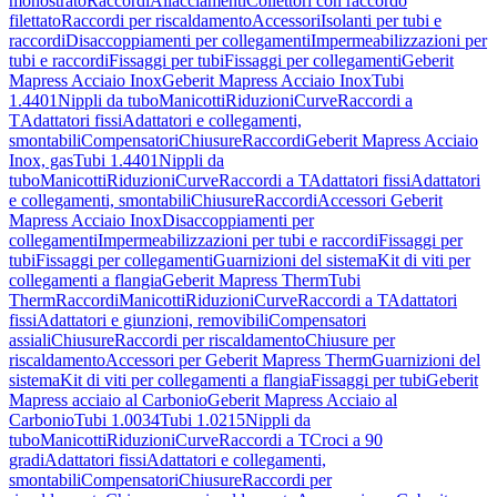
monostrato
Raccordi
Allacciamenti
Collettori con raccordo
filettato
Raccordi per riscaldamento
Accessori
Isolanti per tubi e
raccordi
Disaccoppiamenti per collegamenti
Impermeabilizzazioni per
tubi e raccordi
Fissaggi per tubi
Fissaggi per collegamenti
Geberit
Mapress Acciaio Inox
Geberit Mapress Acciaio Inox
Tubi
1.4401
Nippli da tubo
Manicotti
Riduzioni
Curve
Raccordi a
T
Adattatori fissi
Adattatori e collegamenti,
smontabili
Compensatori
Chiusure
Raccordi
Geberit Mapress Acciaio
Inox, gas
Tubi 1.4401
Nippli da
tubo
Manicotti
Riduzioni
Curve
Raccordi a T
Adattatori fissi
Adattatori
e collegamenti, smontabili
Chiusure
Raccordi
Accessori Geberit
Mapress Acciaio Inox
Disaccoppiamenti per
collegamenti
Impermeabilizzazioni per tubi e raccordi
Fissaggi per
tubi
Fissaggi per collegamenti
Guarnizioni del sistema
Kit di viti per
collegamenti a flangia
Geberit Mapress Therm
Tubi
Therm
Raccordi
Manicotti
Riduzioni
Curve
Raccordi a T
Adattatori
fissi
Adattatori e giunzioni, removibili
Compensatori
assiali
Chiusure
Raccordi per riscaldamento
Chiusure per
riscaldamento
Accessori per Geberit Mapress Therm
Guarnizioni del
sistema
Kit di viti per collegamenti a flangia
Fissaggi per tubi
Geberit
Mapress acciaio al Carbonio
Geberit Mapress Acciaio al
Carbonio
Tubi 1.0034
Tubi 1.0215
Nippli da
tubo
Manicotti
Riduzioni
Curve
Raccordi a T
Croci a 90
gradi
Adattatori fissi
Adattatori e collegamenti,
smontabili
Compensatori
Chiusure
Raccordi per