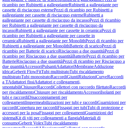
ricambio per Rubinetti a galleggiante
Rubinetti a galleggiante per
cassette di risciacquo esterne
Pezzi di ricambio per Rubinetti a
galleggiante per cassette di risciacquo esterne
Rubinetti a
galleggiante per cassette di risciacquo da incasso
Pezzi di ricambio
per Rubinetti a galleggiante per cassette di risciacquo da
incasso
Rubinetti a galleggiante per cassette in ceramica
Pezzi di
ricambio per Rubinetti a galleggiante per cassette in
ceramica
Rubinetti a galleggiante per Monolith
Pezzi di ricambio per
Rubinetti a galleggiante per Monolith
Batterie di scarico
Pezzi di
ricambio per Batterie di scarico
Risciacquo a due quantità
Pezzi di
ricambio per Risciacquo a due quantità
Batterie
Pezzi di ricambio per
Batterie
Risciacquo a due quantità
Pezzi di ricambio per Risciacquo a
due quantità
Accessori
Pulsanti
Adattatori
Membrane
Adduzione
idrica
Geberit FlowFit
Tubi multistrato
Tubi riscaldamento
multistrato
Tubi monostrato
Raccordi
Giunti
Riduzioni
Curve
Raccordi
a T
Adattatori fissi
Adattatori e collegamenti,
smontabili
Chiusure
Raccordi
Collettori con raccordo filettato
Raccordi
per riscaldamento
Chiusure per riscaldamento
Accessori
Isolanti per
tubi e raccordi
Disaccoppiamenti per
collegamenti
Impermeabilizzazioni per tubi e raccordi
Guarnizioni per
raccordi
Copertura per raccordi
Fissaggi per tubi
Tubi di protezione e
accessori per la posa
Fissaggi per collegamenti
Guarnizioni del
sistema
Kit di viti per collegamenti a flangia
Materiali di
consumo
Geberit Volex
Tubi riscaldamento