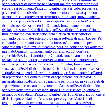
per bidet
Pezzi di ricambio per Moduli sanitari per bidet
Per bidet
sospesi e a pavimento
Pezzi di ricambio per Per bidet sospesi e a
pavimento
Orinatoi
Orinatoi, funzionamento con risciacquo, con
bordo di risciacquo
Pezzi di ricambio per Orinatoi, funzionamento
con risciacquo, con bordo di risciacquo
Senza coperchio
Pezzi di
ricambio per Senza coperchio
Orinatoi, funzionamento con
risciacquo, senza brida di risciacquo
Pezzi di ricambio per Orinatoi,
funzionamento con risciacquo, senza brida di risciacquo
Per
comando per orinatoi esterno o da incasso
Pezzi di ricambio per Per
comando per orinatoi esterno o da incasso
Con comando per
orinatoio integrato
Pezzi di ricambio per Con comando per orinatoio
integrato
Orinatoi, funzionamento con risciacquo, con / per
coperchio
Pezzi di ricambio per Orinatoi, funzionamento con
risciacquo, con / per coperchio
Senza brida di risciacquo
Pezzi di
ricambio per Senza brida di risciacquo
Orinatoi, funzionamento
senza acqua
Pezzi di ricambio per Orinatoi, funzionamento senza
acqua
Senza coperchio
Pezzi di ricambio per Senza coperchio
Pareti
di separazione per orinatoi
Pareti di separazione per orinatoi, in
materiale sintetico
Pareti di separazione per orinatoi, in vetro
Pareti di
separazione per orinatoi, in vetrochina
Accessori
Pezzi di ricambio
per Accessori
Sifoni e accessori sifone
Tubi di risciacquo, curve di
risciacquo e adattatori
Pezzi di ricambio per Tubi di risciacquo, curve
di risciacquo e adattatori
Accessori per erogatore
Materiale di
fissaggio
Comandi per orinatoi
Installazione da incasso
Pezzi di