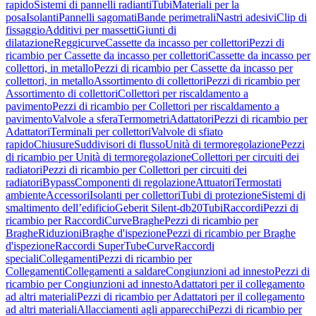
rapido
Sistemi di pannelli radianti
Tubi
Materiali per la
posa
Isolanti
Pannelli sagomati
Bande perimetrali
Nastri adesivi
Clip di
fissaggio
Additivi per massetti
Giunti di
dilatazione
Reggicurve
Cassette da incasso per collettori
Pezzi di
ricambio per Cassette da incasso per collettori
Cassette da incasso per
collettori, in metallo
Pezzi di ricambio per Cassette da incasso per
collettori, in metallo
Assortimento di collettori
Pezzi di ricambio per
Assortimento di collettori
Collettori per riscaldamento a
pavimento
Pezzi di ricambio per Collettori per riscaldamento a
pavimento
Valvole a sfera
Termometri
Adattatori
Pezzi di ricambio per
Adattatori
Terminali per collettori
Valvole di sfiato
rapido
Chiusure
Suddivisori di flusso
Unità di termoregolazione
Pezzi
di ricambio per Unità di termoregolazione
Collettori per circuiti dei
radiatori
Pezzi di ricambio per Collettori per circuiti dei
radiatori
Bypass
Componenti di regolazione
Attuatori
Termostati
ambiente
Accessori
Isolanti per collettori
Tubi di protezione
Sistemi di
smaltimento dell’edificio
Geberit Silent-db20
Tubi
Raccordi
Pezzi di
ricambio per Raccordi
Curve
Braghe
Pezzi di ricambio per
Braghe
Riduzioni
Braghe d'ispezione
Pezzi di ricambio per Braghe
d'ispezione
Raccordi SuperTube
Curve
Raccordi
speciali
Collegamenti
Pezzi di ricambio per
Collegamenti
Collegamenti a saldare
Congiunzioni ad innesto
Pezzi di
ricambio per Congiunzioni ad innesto
Adattatori per il collegamento
ad altri materiali
Pezzi di ricambio per Adattatori per il collegamento
ad altri materiali
Allacciamenti agli apparecchi
Pezzi di ricambio per