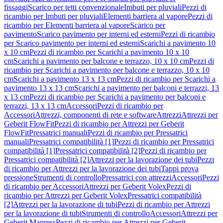
fissaggi
Scarico per tetti convenzionale
Imbuti per pluviali
Pezzi di
ricambio per Imbuti per pluviali
Elementi barriera al vapore
Pezzi di
ricambio per Elementi barriera al vapore
Scarico per
pavimento
Scarico pavimento per interni ed esterni
Pezzi di ricambio
per Scarico pavimento per interni ed esterni
Scarichi a pavimento 10
x 10 cm
Pezzi di ricambio per Scarichi a pavimento 10 x 10
cm
Scarichi a pavimento per balcone e terrazzo, 10 x 10 cm
Pezzi di
ricambio per Scarichi a pavimento per balcone e terrazzo, 10 x 10
cm
Scarichi a pavimento 13 x 13 cm
Pezzi di ricambio per Scarichi a
pavimento 13 x 13 cm
Scarichi a pavimento per balconi e terrazzi, 13
x 13 cm
Pezzi di ricambio per Scarichi a pavimento per balconi e
terrazzi, 13 x 13 cm
Accessori
Pezzi di ricambio per
Accessori
Attrezzi, componenti di rete e software
Attrezzi
Attrezzi per
Geberit FlowFit
Pezzi di ricambio per Attrezzi per Geberit
FlowFit
Pressatrici manuali
Pezzi di ricambio per Pressatrici
manuali
Pressatrici compatibilità [1]
Pezzi di ricambio per Pressatrici
compatibilità [1]
Pressatrici compatibilità [2]
Pezzi di ricambio per
Pressatrici compatibilità [2]
Attrezzi per la lavorazione dei tubi
Pezzi
di ricambio per Attrezzi per la lavorazione dei tubi
Tappi prova
pressione
Strumenti di controllo
Pressatrici con attrezzi
Accessori
Pezzi
di ricambio per Accessori
Attrezzi per Geberit Volex
Pezzi di
ricambio per Attrezzi per Geberit Volex
Pressatrici compatibilità
[2]
Attrezzi per la lavorazione di tubi
Pezzi di ricambio per Attrezzi
per la lavorazione di tubi
Strumenti di controllo
Accessori
Attrezzi per
Geberit Mapress
Pezzi di ricambio per Attrezzi per Geberit