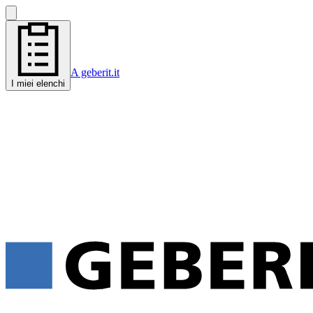
A geberit.it
I miei elenchi