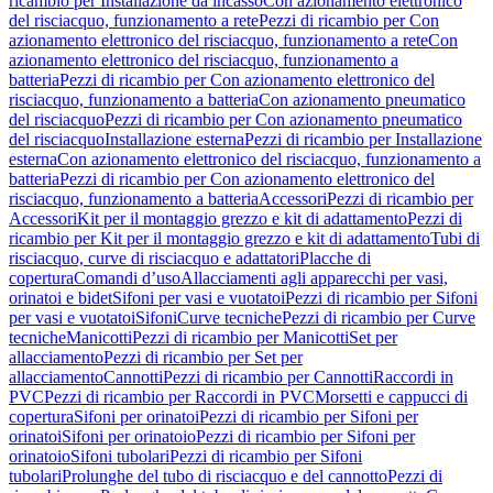
ricambio per Installazione da incasso
Con azionamento elettronico
del risciacquo, funzionamento a rete
Pezzi di ricambio per Con
azionamento elettronico del risciacquo, funzionamento a rete
Con
azionamento elettronico del risciacquo, funzionamento a
batteria
Pezzi di ricambio per Con azionamento elettronico del
risciacquo, funzionamento a batteria
Con azionamento pneumatico
del risciacquo
Pezzi di ricambio per Con azionamento pneumatico
del risciacquo
Installazione esterna
Pezzi di ricambio per Installazione
esterna
Con azionamento elettronico del risciacquo, funzionamento a
batteria
Pezzi di ricambio per Con azionamento elettronico del
risciacquo, funzionamento a batteria
Accessori
Pezzi di ricambio per
Accessori
Kit per il montaggio grezzo e kit di adattamento
Pezzi di
ricambio per Kit per il montaggio grezzo e kit di adattamento
Tubi di
risciacquo, curve di risciacquo e adattatori
Placche di
copertura
Comandi d’uso
Allacciamenti agli apparecchi per vasi,
orinatoi e bidet
Sifoni per vasi e vuotatoi
Pezzi di ricambio per Sifoni
per vasi e vuotatoi
Sifoni
Curve tecniche
Pezzi di ricambio per Curve
tecniche
Manicotti
Pezzi di ricambio per Manicotti
Set per
allacciamento
Pezzi di ricambio per Set per
allacciamento
Cannotti
Pezzi di ricambio per Cannotti
Raccordi in
PVC
Pezzi di ricambio per Raccordi in PVC
Morsetti e cappucci di
copertura
Sifoni per orinatoi
Pezzi di ricambio per Sifoni per
orinatoi
Sifoni per orinatoio
Pezzi di ricambio per Sifoni per
orinatoio
Sifoni tubolari
Pezzi di ricambio per Sifoni
tubolari
Prolunghe del tubo di risciacquo e del cannotto
Pezzi di