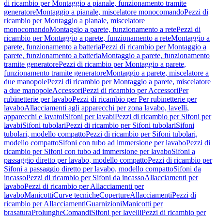
di ricambio per Montaggio a pianale, funzionamento tramite
generatore
Montaggio a pianale, miscelatore monocomando
Pezzi di
ricambio per Montaggio a pianale, miscelatore
monocomando
Montaggio a parete, funzionamento a rete
Pezzi di
ricambio per Montaggio a parete, funzionamento a rete
Montaggio a
parete, funzionamento a batteria
Pezzi di ricambio per Montaggio a
parete, funzionamento a batteria
Montaggio a parete, funzionamento
tramite generatore
Pezzi di ricambio per Montaggio a parete,
funzionamento tramite generatore
Montaggio a parete, miscelatore a
due manopole
Pezzi di ricambio per Montaggio a parete, miscelatore
a due manopole
Accessori
Pezzi di ricambio per Accessori
Per
rubinetterie per lavabo
Pezzi di ricambio per Per rubinetterie per
lavabo
Allacciamenti agli apparecchi per zona lavabo, lavelli,
apparecchi e lavatoi
Sifoni per lavabi
Pezzi di ricambio per Sifoni per
lavabi
Sifoni tubolari
Pezzi di ricambio per Sifoni tubolari
Sifoni
tubolari, modello compatto
Pezzi di ricambio per Sifoni tubolari,
modello compatto
Sifoni con tubo ad immersione per lavabo
Pezzi di
ricambio per Sifoni con tubo ad immersione per lavabo
Sifoni a
passaggio diretto per lavabo, modello compatto
Pezzi di ricambio per
Sifoni a passaggio diretto per lavabo, modello compatto
Sifoni da
incasso
Pezzi di ricambio per Sifoni da incasso
Allacciamenti per
lavabo
Pezzi di ricambio per Allacciamenti per
lavabo
Manicotti
Curve tecniche
Coperture
Allacciamenti
Pezzi di
ricambio per Allacciamenti
Guarnizioni
Manicotti per
brasatura
Prolunghe
Comandi
Sifoni per lavelli
Pezzi di ricambio per