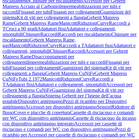
riscaldamento
Chiusure per riscaldamento
Accessori per Geberit
Mapress Acciaio al Carbonio
Impermeabilizzazioni per tubi e
raccordi
Fissaggi per tubi
Fissaggi per collegamenti
Guarnizioni del
sistema
Kit di viti per collegamenti a flangia
Geberit Mapress
Rame
Geberit Mapress Rame
Manicotti
Riduzioni
Curve
Raccordi a
T
Croci a 90 gradi
Adattatori fissi
Adattatori e collegamenti,
smontabili
Chiusure
Raccordi
Raccordi per riscaldamento
Chiusure per
riscaldamento
Geberit Mapress Rame,
gas
Manicotti
Riduzioni
Curve
Raccordi a T
Adattatori fissi
Adattatori e
collegamenti, smontabili
Chiusure
Raccordi
Accessori per Geberit
Mapress Rame
Disaccoppiamenti per
collegamenti
Impermeabilizzazioni per tubi e raccordi
Fissaggi per
tubi
Fissaggi per collegamenti
Guarnizioni del sistema
Kit di viti per
collegamenti a flangia
Geberit Mapress CuNiFe
Geberit Mapress
CuNiFe
Tubi 2.1972
Manicotti
Riduzioni
Curve
Raccordi a
T
Adattatori fissi
Adattatori e collegamenti, smontabili
Accessori per
Geberit Mapress CuNiFe
Guarnizioni del sistema
Kit di viti per
collegamenti a flangia
Sistema Geberit per l’Igiene dell’acqua
potabile
Dispositivi antiristagno
Pezzi di ricambio per Dispositivi
antiristagno
Accessori per dispositivi antiristagno
Sensori
Riduttore di
flusso
Cover e placche di copertura
Cassette di risciacquo e comandi
per WC con dispositivo antiristagno
Cassette di risciacquo da incasso
con dispositivo antiristagno integrato
Accessori per cassette di
risciacquo e comandi per WC con dispositivo antiristagno
Pezzi di
ricambio per Accessori per cassette di risciacquo e comandi per WC