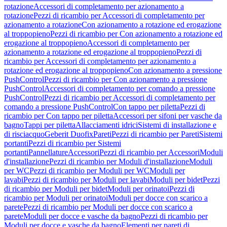
rotazione
Accessori di completamento per azionamento a
rotazione
Pezzi di ricambio per Accessori di completamento per
azionamento a rotazione
Con azionamento a rotazione ed erogazione
al troppopieno
Pezzi di ricambio per Con azionamento a rotazione ed
erogazione al troppopieno
Accessori di completamento per
azionamento a rotazione ed erogazione al troppopieno
Pezzi di
ricambio per Accessori di completamento per azionamento a
rotazione ed erogazione al troppopieno
Con azionamento a pressione
PushControl
Pezzi di ricambio per Con azionamento a pressione
PushControl
Accessori di completamento per comando a pressione
PushControl
Pezzi di ricambio per Accessori di completamento per
comando a pressione PushControl
Con tappo per piletta
Pezzi di
ricambio per Con tappo per piletta
Accessori per sifoni per vasche da
bagno
Tappi per piletta
Allacciamenti idrici
Sistemi di installazione e
di risciacquo
Geberit Duofix
Pareti
Pezzi di ricambio per Pareti
Sistemi
portanti
Pezzi di ricambio per Sistemi
portanti
Pannellature
Accessori
Pezzi di ricambio per Accessori
Moduli
d'installazione
Pezzi di ricambio per Moduli d'installazione
Moduli
per WC
Pezzi di ricambio per Moduli per WC
Moduli per
lavabi
Pezzi di ricambio per Moduli per lavabi
Moduli per bidet
Pezzi
di ricambio per Moduli per bidet
Moduli per orinatoi
Pezzi di
ricambio per Moduli per orinatoi
Moduli per docce con scarico a
parete
Pezzi di ricambio per Moduli per docce con scarico a
parete
Moduli per docce e vasche da bagno
Pezzi di ricambio per
Moduli per docce e vasche da bagno
Elementi per pareti di