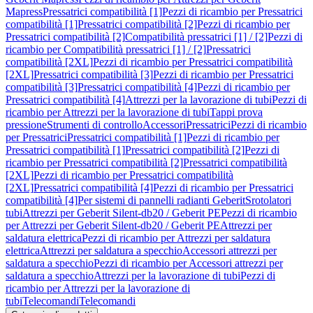
Mapress
Pressatrici compatibilità [1]
Pezzi di ricambio per Pressatrici
compatibilità [1]
Pressatrici compatibilità [2]
Pezzi di ricambio per
Pressatrici compatibilità [2]
Compatibilità pressatrici [1] / [2]
Pezzi di
ricambio per Compatibilità pressatrici [1] / [2]
Pressatrici
compatibilità [2XL]
Pezzi di ricambio per Pressatrici compatibilità
[2XL]
Pressatrici compatibilità [3]
Pezzi di ricambio per Pressatrici
compatibilità [3]
Pressatrici compatibilità [4]
Pezzi di ricambio per
Pressatrici compatibilità [4]
Attrezzi per la lavorazione di tubi
Pezzi di
ricambio per Attrezzi per la lavorazione di tubi
Tappi prova
pressione
Strumenti di controllo
Accessori
Pressatrici
Pezzi di ricambio
per Pressatrici
Pressatrici compatibilità [1]
Pezzi di ricambio per
Pressatrici compatibilità [1]
Pressatrici compatibilità [2]
Pezzi di
ricambio per Pressatrici compatibilità [2]
Pressatrici compatibilità
[2XL]
Pezzi di ricambio per Pressatrici compatibilità
[2XL]
Pressatrici compatibilità [4]
Pezzi di ricambio per Pressatrici
compatibilità [4]
Per sistemi di pannelli radianti Geberit
Srotolatori
tubi
Attrezzi per Geberit Silent-db20 / Geberit PE
Pezzi di ricambio
per Attrezzi per Geberit Silent-db20 / Geberit PE
Attrezzi per
saldatura elettrica
Pezzi di ricambio per Attrezzi per saldatura
elettrica
Attrezzi per saldatura a specchio
Accessori attrezzi per
saldatura a specchio
Pezzi di ricambio per Accessori attrezzi per
saldatura a specchio
Attrezzi per la lavorazione di tubi
Pezzi di
ricambio per Attrezzi per la lavorazione di
tubi
Telecomandi
Telecomandi