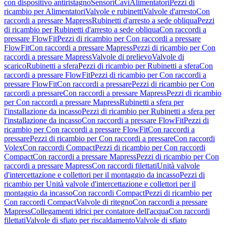
con dispositivo antiristagno
Sensori
Cavi
Alimentatori
Pezzi di
ricambio per Alimentatori
Valvole e rubinetti
Valvole d'arresto
Con
raccordi a pressare Mapress
Rubinetti d'arresto a sede obliqua
Pezzi
di ricambio per Rubinetti d'arresto a sede obliqua
Con raccordi a
pressare FlowFit
Pezzi di ricambio per Con raccordi a pressare
FlowFit
Con raccordi a pressare Mapress
Pezzi di ricambio per Con
raccordi a pressare Mapress
Valvole di prelievo
Valvole di
scarico
Rubinetti a sfera
Pezzi di ricambio per Rubinetti a sfera
Con
raccordi a pressare FlowFit
Pezzi di ricambio per Con raccordi a
pressare FlowFit
Con raccordi a pressare
Pezzi di ricambio per Con
raccordi a pressare
Con raccordi a pressare Mapress
Pezzi di ricambio
per Con raccordi a pressare Mapress
Rubinetti a sfera per
l'installazione da incasso
Pezzi di ricambio per Rubinetti a sfera per
l'installazione da incasso
Con raccordi a pressare FlowFit
Pezzi di
ricambio per Con raccordi a pressare FlowFit
Con raccordi a
pressare
Pezzi di ricambio per Con raccordi a pressare
Con raccordi
Volex
Con raccordi Compact
Pezzi di ricambio per Con raccordi
Compact
Con raccordi a pressare Mapress
Pezzi di ricambio per Con
raccordi a pressare Mapress
Con raccordi filettati
Unità valvole
d'intercettazione e collettori per il montaggio da incasso
Pezzi di
ricambio per Unità valvole d'intercettazione e collettori per il
montaggio da incasso
Con raccordi Compact
Pezzi di ricambio per
Con raccordi Compact
Valvole di ritegno
Con raccordi a pressare
Mapress
Collegamenti idrici per contatore dell'acqua
Con raccordi
filettati
Valvole di sfiato per riscaldamento
Valvole di sfiato