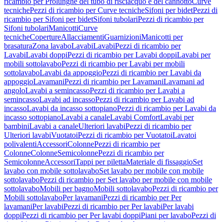
ricambio per Prolunghe del tubo di risciacquo e del cannotto
Curve
tecniche
Pezzi di ricambio per Curve tecniche
Sifoni per bidet
Pezzi di
ricambio per Sifoni per bidet
Sifoni tubolari
Pezzi di ricambio per
Sifoni tubolari
Manicotti
Curve
tecniche
Coperture
Allacciamenti
Guarnizioni
Manicotti per
brasatura
Zona lavabo
Lavabi
Lavabi
Pezzi di ricambio per
Lavabi
Lavabi doppi
Pezzi di ricambio per Lavabi doppi
Lavabi per
mobili sottolavabo
Pezzi di ricambio per Lavabi per mobili
sottolavabo
Lavabi da appoggio
Pezzi di ricambio per Lavabi da
appoggio
Lavamani
Pezzi di ricambio per Lavamani
Lavamani ad
angolo
Lavabi a semincasso
Pezzi di ricambio per Lavabi a
semincasso
Lavabi ad incasso
Pezzi di ricambio per Lavabi ad
incasso
Lavabi da incasso sottopiano
Pezzi di ricambio per Lavabi da
incasso sottopiano
Lavabi a canale
Lavabi Comfort
Lavabi per
bambini
Lavabi a canale
Ulteriori lavabi
Pezzi di ricambio per
Ulteriori lavabi
Vuotatoi
Pezzi di ricambio per Vuotatoi
Lavatoi
polivalenti
Accessori
Colonne
Pezzi di ricambio per
Colonne
Colonne
Semicolonne
Pezzi di ricambio per
Semicolonne
Accessori
Tappi per piletta
Materiale di fissaggio
Set
lavabo con mobile sottolavabo
Set lavabo per mobile con mobile
sottolavabo
Pezzi di ricambio per Set lavabo per mobile con mobile
sottolavabo
Mobili per bagno
Mobili sottolavabo
Pezzi di ricambio per
Mobili sottolavabo
Per lavamani
Pezzi di ricambio per Per
lavamani
Per lavabi
Pezzi di ricambio per Per lavabi
Per lavabi
doppi
Pezzi di ricambio per Per lavabi doppi
Piani per lavabo
Pezzi di