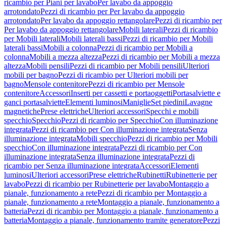
ricambio per Piani per lavabo
Per lavabo da appoggio
arrotondato
Pezzi di ricambio per Per lavabo da appoggio
arrotondato
Per lavabo da appoggio rettangolare
Pezzi di ricambio per
Per lavabo da appoggio rettangolare
Mobili laterali
Pezzi di ricambio
per Mobili laterali
Mobili laterali bassi
Pezzi di ricambio per Mobili
laterali bassi
Mobili a colonna
Pezzi di ricambio per Mobili a
colonna
Mobili a mezza altezza
Pezzi di ricambio per Mobili a mezza
altezza
Mobili pensili
Pezzi di ricambio per Mobili pensili
Ulteriori
mobili per bagno
Pezzi di ricambio per Ulteriori mobili per
bagno
Mensole contenitore
Pezzi di ricambio per Mensole
contenitore
Accessori
Inserti per cassetti e portaoggetti
Portasalviette e
ganci portasalviette
Elementi luminosi
Maniglie
Set piedini
Lavagne
magnetiche
Prese elettriche
Ulteriori accessori
Specchi e mobili
specchio
Specchio
Pezzi di ricambio per Specchio
Con illuminazione
integrata
Pezzi di ricambio per Con illuminazione integrata
Senza
illuminazione integrata
Mobili specchio
Pezzi di ricambio per Mobili
specchio
Con illuminazione integrata
Pezzi di ricambio per Con
illuminazione integrata
Senza illuminazione integrata
Pezzi di
ricambio per Senza illuminazione integrata
Accessori
Elementi
luminosi
Ulteriori accessori
Prese elettriche
Rubinetti
Rubinetterie per
lavabo
Pezzi di ricambio per Rubinetterie per lavabo
Montaggio a
pianale, funzionamento a rete
Pezzi di ricambio per Montaggio a
pianale, funzionamento a rete
Montaggio a pianale, funzionamento a
batteria
Pezzi di ricambio per Montaggio a pianale, funzionamento a
batteria
Montaggio a pianale, funzionamento tramite generatore
Pezzi