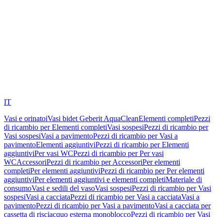
IT
Vasi e orinatoi
Vasi bidet Geberit AquaClean
Elementi completi
Pezzi
di ricambio per Elementi completi
Vasi sospesi
Pezzi di ricambio per
Vasi sospesi
Vasi a pavimento
Pezzi di ricambio per Vasi a
pavimento
Elementi aggiuntivi
Pezzi di ricambio per Elementi
aggiuntivi
Per vasi WC
Pezzi di ricambio per Per vasi
WC
Accessori
Pezzi di ricambio per Accessori
Per elementi
completi
Per elementi aggiuntivi
Pezzi di ricambio per Per elementi
aggiuntivi
Per elementi aggiuntivi e elementi completi
Materiale di
consumo
Vasi e sedili del vaso
Vasi sospesi
Pezzi di ricambio per Vasi
sospesi
Vasi a cacciata
Pezzi di ricambio per Vasi a cacciata
Vasi a
pavimento
Pezzi di ricambio per Vasi a pavimento
Vasi a cacciata per
cassetta di risciacquo esterna monoblocco
Pezzi di ricambio per Vasi