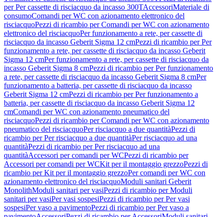
per Per cassette di risciacquo da incasso 300T
Accessori
Materiale di
consumo
Comandi per WC con azionamento elettronico del
risciacquo
Pezzi di ricambio per Comandi per WC con azionamento
elettronico del risciacquo
Per funzionamento a rete, per cassette di
risciacquo da incasso Geberit Sigma 12 cm
Pezzi di ricambio per Per
funzionamento a rete, per cassette di risciacquo da incasso Geberit
Sigma 12 cm
Per funzionamento a rete, per cassette di risciacquo da
incasso Geberit Sigma 8 cm
Pezzi di ricambio per Per funzionamento
a rete, per cassette di risciacquo da incasso Geberit Sigma 8 cm
Per
funzionamento a batteria, per cassette di risciacquo da incasso
Geberit Sigma 12 cm
Pezzi di ricambio per Per funzionamento a
batteria, per cassette di risciacquo da incasso Geberit Sigma 12
cm
Comandi per WC con azionamento pneumatico del
risciacquo
Pezzi di ricambio per Comandi per WC con azionamento
pneumatico del risciacquo
Per risciacquo a due quantità
Pezzi di
ricambio per Per risciacquo a due quantità
Per risciacquo ad una
quantità
Pezzi di ricambio per Per risciacquo ad una
quantità
Accessori per comandi per WC
Pezzi di ricambio per
Accessori per comandi per WC
Kit per il montaggio grezzo
Pezzi di
ricambio per Kit per il montaggio grezzo
Per comandi per WC con
azionamento elettronico del risciacquo
Moduli sanitari Geberit
Monolith
Moduli sanitari per vasi
Pezzi di ricambio per Moduli
sanitari per vasi
Per vasi sospesi
Pezzi di ricambio per Per vasi
sospesi
Per vaso a pavimento
Pezzi di ricambio per Per vaso a
pavimento
Accessori
Pezzi di ricambio per Accessori
Moduli sanitari