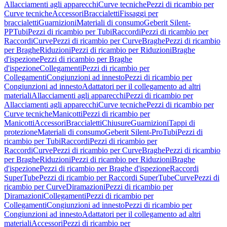
Allacciamenti agli apparecchi
Curve tecniche
Pezzi di ricambio per
Curve tecniche
Accessori
Braccialetti
Fissaggi per
braccialetti
Guarnizioni
Materiali di consumo
Geberit Silent-
PP
Tubi
Pezzi di ricambio per Tubi
Raccordi
Pezzi di ricambio per
Raccordi
Curve
Pezzi di ricambio per Curve
Braghe
Pezzi di ricambio
per Braghe
Riduzioni
Pezzi di ricambio per Riduzioni
Braghe
d'ispezione
Pezzi di ricambio per Braghe
d'ispezione
Collegamenti
Pezzi di ricambio per
Collegamenti
Congiunzioni ad innesto
Pezzi di ricambio per
Congiunzioni ad innesto
Adattatori per il collegamento ad altri
materiali
Allacciamenti agli apparecchi
Pezzi di ricambio per
Allacciamenti agli apparecchi
Curve tecniche
Pezzi di ricambio per
Curve tecniche
Manicotti
Pezzi di ricambio per
Manicotti
Accessori
Braccialetti
Chiusure
Guarnizioni
Tappi di
protezione
Materiali di consumo
Geberit Silent-Pro
Tubi
Pezzi di
ricambio per Tubi
Raccordi
Pezzi di ricambio per
Raccordi
Curve
Pezzi di ricambio per Curve
Braghe
Pezzi di ricambio
per Braghe
Riduzioni
Pezzi di ricambio per Riduzioni
Braghe
d'ispezione
Pezzi di ricambio per Braghe d'ispezione
Raccordi
SuperTube
Pezzi di ricambio per Raccordi SuperTube
Curve
Pezzi di
ricambio per Curve
Diramazioni
Pezzi di ricambio per
Diramazioni
Collegamenti
Pezzi di ricambio per
Collegamenti
Congiunzioni ad innesto
Pezzi di ricambio per
Congiunzioni ad innesto
Adattatori per il collegamento ad altri
materiali
Accessori
Pezzi di ricambio per