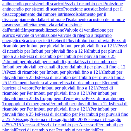
antincendio per sistemi di scarico
Pezzi di ricambio per Protezione
antincendio per sistemi di scarico
Protezione acustica
Isolanti per il
disaccoppiamento dal rumore intrinseco
Isolamento per il
disaccoppiamento dalla struttura e l'isolamento acustico del rumore
trasmesso indirettamente via aria
Protezione
dall'umidità
Impermeabilizzazione
Valvole di ventilazione per
scarico
Valvole di ventilazione
Valvole di ritegno a risparmio
energetico
Scarico per tetti Geberit Pluvia
Imbuti per pluviali
Pezzi di
ricambio per Imbuti per pluviali
Imbuti per pluviali fino a 12 l/s
Pezzi
di ricambio per Imbuti per pluviali fino a 12 l/s
Imbuti per pluviali
fino a 25 l/s
Pezzi di ricambio per Imbuti per pluviali fino a 25
l/s
Imbuti per pluviali per canali di gronda
Pezzi di ricambio per
Imbuti per pluviali per canali di gronda
Imbuti per pluviali fino a 12
l/s
Pezzi di ricambio per Imbuti per pluviali fino a 12 l/s
Imbuti per
pluviali fino a 25 l/s
Pezzi di ricambio per Imbuti per pluviali fino a
25 l/s
Elementi barriera al vapore
Pezzi di ricambio per Elementi
barriera al vapore
Per imbuti per pluviali fino a 12 l/s
Pezzi di
ricambio per Per imbuti per pluviali fino a 12 l/s
Per imbuti per
pluviali fino a 25 l/s
Troppopieni d'emergenza
Pezzi di ricambio per
Troppopieni d'emergenza
Per imbuti per pluviali fino a 12 l/s
Pezzi di
ricambio per Per imbuti per pluviali fino a 12 l/s
Per imbuti per
pluviali fino a 25 l/s
Pezzi di ricambio per Per imbuti per pluviali fino
a 25 l/s
Fissaggi
Sistema di fissaggio d40–200
Sistema di fissaggio
d250–315
Accessori
Pezzi di ricambio per Accessori
Per imbuti per
pluviali
Pezzi di ricambio per Per imbuti per pluviali
Per