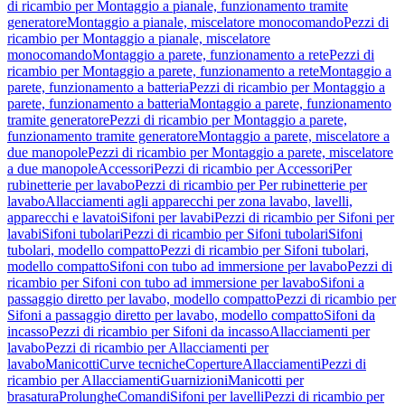
di ricambio per Montaggio a pianale, funzionamento tramite
generatore
Montaggio a pianale, miscelatore monocomando
Pezzi di
ricambio per Montaggio a pianale, miscelatore
monocomando
Montaggio a parete, funzionamento a rete
Pezzi di
ricambio per Montaggio a parete, funzionamento a rete
Montaggio a
parete, funzionamento a batteria
Pezzi di ricambio per Montaggio a
parete, funzionamento a batteria
Montaggio a parete, funzionamento
tramite generatore
Pezzi di ricambio per Montaggio a parete,
funzionamento tramite generatore
Montaggio a parete, miscelatore a
due manopole
Pezzi di ricambio per Montaggio a parete, miscelatore
a due manopole
Accessori
Pezzi di ricambio per Accessori
Per
rubinetterie per lavabo
Pezzi di ricambio per Per rubinetterie per
lavabo
Allacciamenti agli apparecchi per zona lavabo, lavelli,
apparecchi e lavatoi
Sifoni per lavabi
Pezzi di ricambio per Sifoni per
lavabi
Sifoni tubolari
Pezzi di ricambio per Sifoni tubolari
Sifoni
tubolari, modello compatto
Pezzi di ricambio per Sifoni tubolari,
modello compatto
Sifoni con tubo ad immersione per lavabo
Pezzi di
ricambio per Sifoni con tubo ad immersione per lavabo
Sifoni a
passaggio diretto per lavabo, modello compatto
Pezzi di ricambio per
Sifoni a passaggio diretto per lavabo, modello compatto
Sifoni da
incasso
Pezzi di ricambio per Sifoni da incasso
Allacciamenti per
lavabo
Pezzi di ricambio per Allacciamenti per
lavabo
Manicotti
Curve tecniche
Coperture
Allacciamenti
Pezzi di
ricambio per Allacciamenti
Guarnizioni
Manicotti per
brasatura
Prolunghe
Comandi
Sifoni per lavelli
Pezzi di ricambio per