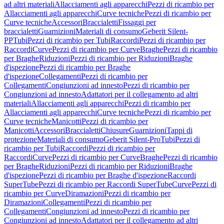
ad altri materiali
Allacciamenti agli apparecchi
Pezzi di ricambio per
Allacciamenti agli apparecchi
Curve tecniche
Pezzi di ricambio per
Curve tecniche
Accessori
Braccialetti
Fissaggi per
braccialetti
Guarnizioni
Materiali di consumo
Geberit Silent-
PP
Tubi
Pezzi di ricambio per Tubi
Raccordi
Pezzi di ricambio per
Raccordi
Curve
Pezzi di ricambio per Curve
Braghe
Pezzi di ricambio
per Braghe
Riduzioni
Pezzi di ricambio per Riduzioni
Braghe
d'ispezione
Pezzi di ricambio per Braghe
d'ispezione
Collegamenti
Pezzi di ricambio per
Collegamenti
Congiunzioni ad innesto
Pezzi di ricambio per
Congiunzioni ad innesto
Adattatori per il collegamento ad altri
materiali
Allacciamenti agli apparecchi
Pezzi di ricambio per
Allacciamenti agli apparecchi
Curve tecniche
Pezzi di ricambio per
Curve tecniche
Manicotti
Pezzi di ricambio per
Manicotti
Accessori
Braccialetti
Chiusure
Guarnizioni
Tappi di
protezione
Materiali di consumo
Geberit Silent-Pro
Tubi
Pezzi di
ricambio per Tubi
Raccordi
Pezzi di ricambio per
Raccordi
Curve
Pezzi di ricambio per Curve
Braghe
Pezzi di ricambio
per Braghe
Riduzioni
Pezzi di ricambio per Riduzioni
Braghe
d'ispezione
Pezzi di ricambio per Braghe d'ispezione
Raccordi
SuperTube
Pezzi di ricambio per Raccordi SuperTube
Curve
Pezzi di
ricambio per Curve
Diramazioni
Pezzi di ricambio per
Diramazioni
Collegamenti
Pezzi di ricambio per
Collegamenti
Congiunzioni ad innesto
Pezzi di ricambio per
Congiunzioni ad innesto
Adattatori per il collegamento ad altri