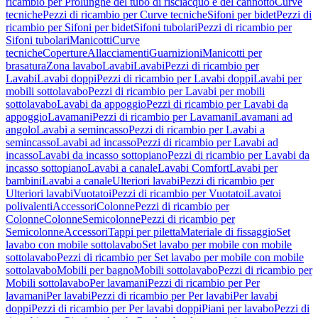
ricambio per Prolunghe del tubo di risciacquo e del cannotto
Curve
tecniche
Pezzi di ricambio per Curve tecniche
Sifoni per bidet
Pezzi di
ricambio per Sifoni per bidet
Sifoni tubolari
Pezzi di ricambio per
Sifoni tubolari
Manicotti
Curve
tecniche
Coperture
Allacciamenti
Guarnizioni
Manicotti per
brasatura
Zona lavabo
Lavabi
Lavabi
Pezzi di ricambio per
Lavabi
Lavabi doppi
Pezzi di ricambio per Lavabi doppi
Lavabi per
mobili sottolavabo
Pezzi di ricambio per Lavabi per mobili
sottolavabo
Lavabi da appoggio
Pezzi di ricambio per Lavabi da
appoggio
Lavamani
Pezzi di ricambio per Lavamani
Lavamani ad
angolo
Lavabi a semincasso
Pezzi di ricambio per Lavabi a
semincasso
Lavabi ad incasso
Pezzi di ricambio per Lavabi ad
incasso
Lavabi da incasso sottopiano
Pezzi di ricambio per Lavabi da
incasso sottopiano
Lavabi a canale
Lavabi Comfort
Lavabi per
bambini
Lavabi a canale
Ulteriori lavabi
Pezzi di ricambio per
Ulteriori lavabi
Vuotatoi
Pezzi di ricambio per Vuotatoi
Lavatoi
polivalenti
Accessori
Colonne
Pezzi di ricambio per
Colonne
Colonne
Semicolonne
Pezzi di ricambio per
Semicolonne
Accessori
Tappi per piletta
Materiale di fissaggio
Set
lavabo con mobile sottolavabo
Set lavabo per mobile con mobile
sottolavabo
Pezzi di ricambio per Set lavabo per mobile con mobile
sottolavabo
Mobili per bagno
Mobili sottolavabo
Pezzi di ricambio per
Mobili sottolavabo
Per lavamani
Pezzi di ricambio per Per
lavamani
Per lavabi
Pezzi di ricambio per Per lavabi
Per lavabi
doppi
Pezzi di ricambio per Per lavabi doppi
Piani per lavabo
Pezzi di