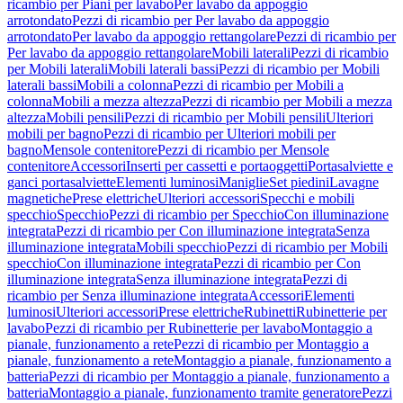
ricambio per Piani per lavabo
Per lavabo da appoggio
arrotondato
Pezzi di ricambio per Per lavabo da appoggio
arrotondato
Per lavabo da appoggio rettangolare
Pezzi di ricambio per
Per lavabo da appoggio rettangolare
Mobili laterali
Pezzi di ricambio
per Mobili laterali
Mobili laterali bassi
Pezzi di ricambio per Mobili
laterali bassi
Mobili a colonna
Pezzi di ricambio per Mobili a
colonna
Mobili a mezza altezza
Pezzi di ricambio per Mobili a mezza
altezza
Mobili pensili
Pezzi di ricambio per Mobili pensili
Ulteriori
mobili per bagno
Pezzi di ricambio per Ulteriori mobili per
bagno
Mensole contenitore
Pezzi di ricambio per Mensole
contenitore
Accessori
Inserti per cassetti e portaoggetti
Portasalviette e
ganci portasalviette
Elementi luminosi
Maniglie
Set piedini
Lavagne
magnetiche
Prese elettriche
Ulteriori accessori
Specchi e mobili
specchio
Specchio
Pezzi di ricambio per Specchio
Con illuminazione
integrata
Pezzi di ricambio per Con illuminazione integrata
Senza
illuminazione integrata
Mobili specchio
Pezzi di ricambio per Mobili
specchio
Con illuminazione integrata
Pezzi di ricambio per Con
illuminazione integrata
Senza illuminazione integrata
Pezzi di
ricambio per Senza illuminazione integrata
Accessori
Elementi
luminosi
Ulteriori accessori
Prese elettriche
Rubinetti
Rubinetterie per
lavabo
Pezzi di ricambio per Rubinetterie per lavabo
Montaggio a
pianale, funzionamento a rete
Pezzi di ricambio per Montaggio a
pianale, funzionamento a rete
Montaggio a pianale, funzionamento a
batteria
Pezzi di ricambio per Montaggio a pianale, funzionamento a
batteria
Montaggio a pianale, funzionamento tramite generatore
Pezzi