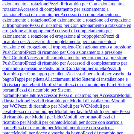
azionamento a rotazione
Pezzi di ricambio per Con azionamento a
rotazione
Accessori di completamento per azionamento a
rotazione
Pezzi di ricambio per Accessori di completamento per
azionamento a rotazione
Con azionamento a rotazione ed erogazione
al troppopieno
Pezzi di ricambio per Con azionamento a rotazione ed
erogazione al troppopieno
Accessori di completamento per
azionamento a rotazione ed erogazione al troppopieno
Pezzi di
ricambio per Accessori di completamento per azionamento a
rotazione ed erogazione al troppopieno
Con azionamento a pressione
PushControl
Pezzi di ricambio per Con azionamento a pressione
PushControl
Accessori di completamento per comando a pressione
PushControl
Pezzi di ricambio per Accessori di completamento per
comando a pressione PushControl
Con tappo per piletta
Pezzi di
ricambio per Con tappo per piletta
Accessori per sifoni per vasche da
bagno
Tappi per piletta
Allacciamenti idrici
Sistemi di installazione e
di risciacquo
Geberit Duofix
Pareti
Pezzi di ricambio per Pareti
Sistemi
portanti
Pezzi di ricambio per Sistemi
portanti
Pannellature
Accessori
Pezzi di ricambio per Accessori
Moduli
d'installazione
Pezzi di ricambio per Moduli d'installazione
Moduli
per WC
Pezzi di ricambio per Moduli per WC
Moduli per
lavabi
Pezzi di ricambio per Moduli per lavabi
Moduli per bidet
Pezzi
di ricambio per Moduli per bidet
Moduli per orinatoi
Pezzi di
ricambio per Moduli per orinatoi
Moduli per docce con scarico a
parete
Pezzi di ricambio per Moduli per docce con scarico a
parete
Moduli per docce e vasche da bagno
Pezzi di ricambio per