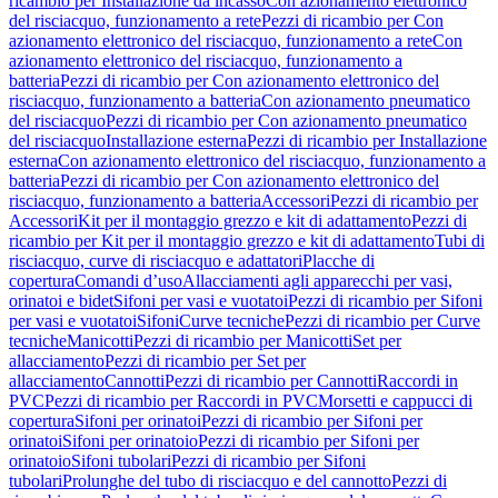
ricambio per Installazione da incasso
Con azionamento elettronico
del risciacquo, funzionamento a rete
Pezzi di ricambio per Con
azionamento elettronico del risciacquo, funzionamento a rete
Con
azionamento elettronico del risciacquo, funzionamento a
batteria
Pezzi di ricambio per Con azionamento elettronico del
risciacquo, funzionamento a batteria
Con azionamento pneumatico
del risciacquo
Pezzi di ricambio per Con azionamento pneumatico
del risciacquo
Installazione esterna
Pezzi di ricambio per Installazione
esterna
Con azionamento elettronico del risciacquo, funzionamento a
batteria
Pezzi di ricambio per Con azionamento elettronico del
risciacquo, funzionamento a batteria
Accessori
Pezzi di ricambio per
Accessori
Kit per il montaggio grezzo e kit di adattamento
Pezzi di
ricambio per Kit per il montaggio grezzo e kit di adattamento
Tubi di
risciacquo, curve di risciacquo e adattatori
Placche di
copertura
Comandi d’uso
Allacciamenti agli apparecchi per vasi,
orinatoi e bidet
Sifoni per vasi e vuotatoi
Pezzi di ricambio per Sifoni
per vasi e vuotatoi
Sifoni
Curve tecniche
Pezzi di ricambio per Curve
tecniche
Manicotti
Pezzi di ricambio per Manicotti
Set per
allacciamento
Pezzi di ricambio per Set per
allacciamento
Cannotti
Pezzi di ricambio per Cannotti
Raccordi in
PVC
Pezzi di ricambio per Raccordi in PVC
Morsetti e cappucci di
copertura
Sifoni per orinatoi
Pezzi di ricambio per Sifoni per
orinatoi
Sifoni per orinatoio
Pezzi di ricambio per Sifoni per
orinatoio
Sifoni tubolari
Pezzi di ricambio per Sifoni
tubolari
Prolunghe del tubo di risciacquo e del cannotto
Pezzi di