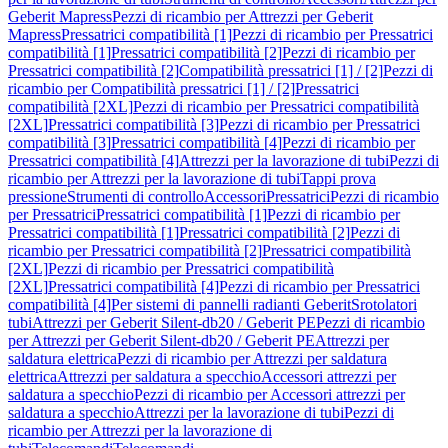
Geberit Mapress
Pezzi di ricambio per Attrezzi per Geberit
Mapress
Pressatrici compatibilità [1]
Pezzi di ricambio per Pressatrici
compatibilità [1]
Pressatrici compatibilità [2]
Pezzi di ricambio per
Pressatrici compatibilità [2]
Compatibilità pressatrici [1] / [2]
Pezzi di
ricambio per Compatibilità pressatrici [1] / [2]
Pressatrici
compatibilità [2XL]
Pezzi di ricambio per Pressatrici compatibilità
[2XL]
Pressatrici compatibilità [3]
Pezzi di ricambio per Pressatrici
compatibilità [3]
Pressatrici compatibilità [4]
Pezzi di ricambio per
Pressatrici compatibilità [4]
Attrezzi per la lavorazione di tubi
Pezzi di
ricambio per Attrezzi per la lavorazione di tubi
Tappi prova
pressione
Strumenti di controllo
Accessori
Pressatrici
Pezzi di ricambio
per Pressatrici
Pressatrici compatibilità [1]
Pezzi di ricambio per
Pressatrici compatibilità [1]
Pressatrici compatibilità [2]
Pezzi di
ricambio per Pressatrici compatibilità [2]
Pressatrici compatibilità
[2XL]
Pezzi di ricambio per Pressatrici compatibilità
[2XL]
Pressatrici compatibilità [4]
Pezzi di ricambio per Pressatrici
compatibilità [4]
Per sistemi di pannelli radianti Geberit
Srotolatori
tubi
Attrezzi per Geberit Silent-db20 / Geberit PE
Pezzi di ricambio
per Attrezzi per Geberit Silent-db20 / Geberit PE
Attrezzi per
saldatura elettrica
Pezzi di ricambio per Attrezzi per saldatura
elettrica
Attrezzi per saldatura a specchio
Accessori attrezzi per
saldatura a specchio
Pezzi di ricambio per Accessori attrezzi per
saldatura a specchio
Attrezzi per la lavorazione di tubi
Pezzi di
ricambio per Attrezzi per la lavorazione di