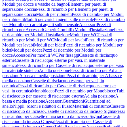
Moduli per docce e vasche da bagno
Elementi per pareti di
separazione doccia
Pezzi di ricambio per Elementi per pareti di
separazione doccia
Moduli per rubinetti
Pezzi di ricambio per Moduli
per rubinetti
Moduli per carichi agenti sulle mensole
Pezzi di ricambio
per Moduli per carichi agenti sulle mensole
Accessori
Pezzi di
ricambio per Accessori
Geberit Combifix
Moduli d'installazione
Pezzi
di ricambio per Moduli d'installazione
Moduli per WC
Pezzi di
ricambio per Moduli per WC
Moduli per lavabi
Pezzi di ricambio per
Moduli per lavabi
Moduli per bidet
Pezzi di ricambio per Moduli per
bidet
Moduli per docce
Pezzi di ricambio per Moduli per
docce
Accessori
Per moduli WC
Per fissaggi
Cassette di risciacquo
esterne
Cassette di risciacquo esterne per vasi, in materiale
sintetico
Pezzi di ricambio per Cassette di risciacquo esterne per vasi,
in materiale sintetico
Ad alta posizione
Pezzi di ricambio per Ad alta
posizione
A bassa e media posizione
Pezzi di ricambio per A bassa e
media posizione
Cassette di risciacquo esterne per vasi, in
ceramica
Pezzi di ricambio per Cassette di risciacquo esterne per
vasi, in ceramica
Monoblocco
Pezzi di ricambio per Monoblocco
Tubi
di risciacquo per cassette di risciacquo esterne
Ad alta posizione
A
bassa e media posizione
Accessori
Guarnizioni
Guarnizioni ad
anello
Nippli, rosoni e riduttori di flusso
Materiali di consumo
Cassette
di risciacquo da incasso
Cassette di risciacquo da incasso Sigma
Pezzi
di ricambio per Cassette di risciacquo da incasso Sigma
Cassette di
risciacquo da incasso Omega
Pezzi di ricambio per Cassette di
risciacquo da incasso Omega
Tubi di risciacquo
Accessori
Rubinetti a