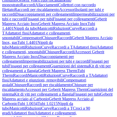
consumo
Geberit Volex
Tubi riscaldamento
monostrato
Raccordi
Allacciamenti
Collettori con raccordo
filettato
Raccordi per riscaldamento
Accessori
Isolanti per tubi e
raccordi
Disaccoppiamenti per collegamenti
Impermeabilizzazioni per
tubi e raccordi
Fissaggi per tubi
Fissaggi per collegamenti
Geberit
Mapress Acciaio Inox
Geberit Mapress Acciaio Inox
Tubi
1.4401
Nippli da tubo
Manicotti
Riduzioni
Curve
Raccordi a
T
Adattatori fissi
Adattatori e collegamenti,
smontabili
Compensatori
Chiusure
Raccordi
Geberit Mapress Acciaio
Inox, gas
Tubi 1.4401
Nippli da
tubo
Manicotti
Riduzioni
Curve
Raccordi a T
Adattatori fissi
Adattatori
e collegamenti, smontabili
Chiusure
Raccordi
Accessori Geberit
Mapress Acciaio Inox
Disaccoppiamenti per
collegamenti
Impermeabilizzazioni per tubi e raccordi
Fissaggi per
tubi
Fissaggi per collegamenti
Guarnizioni del sistema
Kit di viti per
collegamenti a flangia
Geberit Mapress Therm
Tubi
Therm
Raccordi
Manicotti
Riduzioni
Curve
Raccordi a T
Adattatori
fissi
Adattatori e giunzioni, removibili
Compensatori
assiali
Chiusure
Raccordi per riscaldamento
Chiusure per
riscaldamento
Accessori per Geberit Mapress Therm
Guarnizioni del
sistema
Kit di viti per collegamenti a flangia
Fissaggi per tubi
Geberit
Mapress acciaio al Carbonio
Geberit Mapress Acciaio al
Carbonio
Tubi 1.0034
Tubi 1.0215
Nippli da
tubo
Manicotti
Riduzioni
Curve
Raccordi a T
Croci a 90
gradi
Adattatori fissi
Adattatori e collegamenti,