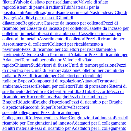
filettati
Valvole di sfiato per riscaldamento
Valvole di sfiato
rapido
Sistemi di pannelli radianti
Tubi
Materiali per la
posa
Isolanti
Pannelli sagomati
Bande perimetrali
Nastri adesivi
Clip di
fissaggio
Additivi per massetti
Giunti di
dilatazione
Reggicurve
Cassette da incasso per collettori
Pezzi di
ricambio per Cassette da incasso per collettori
Cassette da incasso per
collettori, in metallo
Pezzi di ricambio per Cassette da incasso per
collettori, in metallo
Assortimento di collettori
Pezzi di ricambio per
Assortimento di collettori
Collettori per riscaldamento a
pavimento
Pezzi di ricambio per Collettori per riscaldamento a
pavimento
Valvole a sfera
Termometri
Adattatori
Pezzi di ricambio per
Adattatori
Terminali per collettori
Valvole di sfiato
rapido
Chiusure
Suddivisori di flusso
Unità di termoregolazione
Pezzi
di ricambio per Unità di termoregolazione
Collettori per circuiti dei
radiatori
Pezzi di ricambio per Collettori per circuiti dei
radiatori
Bypass
Componenti di regolazione
Attuatori
Termostati
ambiente
Accessori
Isolanti per collettori
Tubi di protezione
Sistemi di
smaltimento dell’edificio
Geberit Silent-db20
Tubi
Raccordi
Pezzi di
ricambio per Raccordi
Curve
Braghe
Pezzi di ricambio per
Braghe
Riduzioni
Braghe d'ispezione
Pezzi di ricambio per Braghe
d'ispezione
Raccordi SuperTube
Curve
Raccordi
speciali
Collegamenti
Pezzi di ricambio per
Collegamenti
Collegamenti a saldare
Congiunzioni ad innesto
Pezzi di
ricambio per Congiunzioni ad innesto
Adattatori per il collegamento
ad altri materiali
Pezzi di ricambio per Adattatori per il collegamento