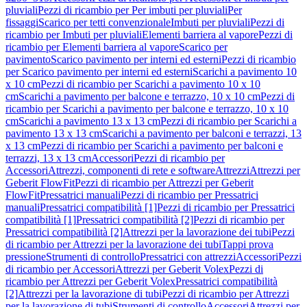
pluviali
Pezzi di ricambio per Per imbuti per pluviali
Per
fissaggi
Scarico per tetti convenzionale
Imbuti per pluviali
Pezzi di
ricambio per Imbuti per pluviali
Elementi barriera al vapore
Pezzi di
ricambio per Elementi barriera al vapore
Scarico per
pavimento
Scarico pavimento per interni ed esterni
Pezzi di ricambio
per Scarico pavimento per interni ed esterni
Scarichi a pavimento 10
x 10 cm
Pezzi di ricambio per Scarichi a pavimento 10 x 10
cm
Scarichi a pavimento per balcone e terrazzo, 10 x 10 cm
Pezzi di
ricambio per Scarichi a pavimento per balcone e terrazzo, 10 x 10
cm
Scarichi a pavimento 13 x 13 cm
Pezzi di ricambio per Scarichi a
pavimento 13 x 13 cm
Scarichi a pavimento per balconi e terrazzi, 13
x 13 cm
Pezzi di ricambio per Scarichi a pavimento per balconi e
terrazzi, 13 x 13 cm
Accessori
Pezzi di ricambio per
Accessori
Attrezzi, componenti di rete e software
Attrezzi
Attrezzi per
Geberit FlowFit
Pezzi di ricambio per Attrezzi per Geberit
FlowFit
Pressatrici manuali
Pezzi di ricambio per Pressatrici
manuali
Pressatrici compatibilità [1]
Pezzi di ricambio per Pressatrici
compatibilità [1]
Pressatrici compatibilità [2]
Pezzi di ricambio per
Pressatrici compatibilità [2]
Attrezzi per la lavorazione dei tubi
Pezzi
di ricambio per Attrezzi per la lavorazione dei tubi
Tappi prova
pressione
Strumenti di controllo
Pressatrici con attrezzi
Accessori
Pezzi
di ricambio per Accessori
Attrezzi per Geberit Volex
Pezzi di
ricambio per Attrezzi per Geberit Volex
Pressatrici compatibilità
[2]
Attrezzi per la lavorazione di tubi
Pezzi di ricambio per Attrezzi
per la lavorazione di tubi
Strumenti di controllo
Accessori
Attrezzi per