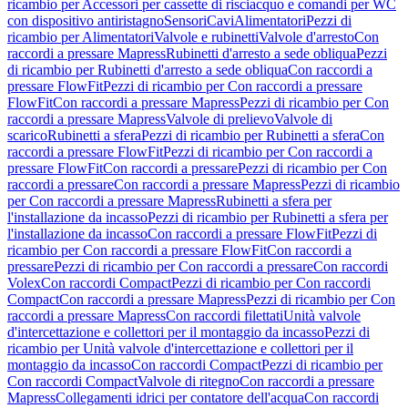
ricambio per Accessori per cassette di risciacquo e comandi per WC
con dispositivo antiristagno
Sensori
Cavi
Alimentatori
Pezzi di
ricambio per Alimentatori
Valvole e rubinetti
Valvole d'arresto
Con
raccordi a pressare Mapress
Rubinetti d'arresto a sede obliqua
Pezzi
di ricambio per Rubinetti d'arresto a sede obliqua
Con raccordi a
pressare FlowFit
Pezzi di ricambio per Con raccordi a pressare
FlowFit
Con raccordi a pressare Mapress
Pezzi di ricambio per Con
raccordi a pressare Mapress
Valvole di prelievo
Valvole di
scarico
Rubinetti a sfera
Pezzi di ricambio per Rubinetti a sfera
Con
raccordi a pressare FlowFit
Pezzi di ricambio per Con raccordi a
pressare FlowFit
Con raccordi a pressare
Pezzi di ricambio per Con
raccordi a pressare
Con raccordi a pressare Mapress
Pezzi di ricambio
per Con raccordi a pressare Mapress
Rubinetti a sfera per
l'installazione da incasso
Pezzi di ricambio per Rubinetti a sfera per
l'installazione da incasso
Con raccordi a pressare FlowFit
Pezzi di
ricambio per Con raccordi a pressare FlowFit
Con raccordi a
pressare
Pezzi di ricambio per Con raccordi a pressare
Con raccordi
Volex
Con raccordi Compact
Pezzi di ricambio per Con raccordi
Compact
Con raccordi a pressare Mapress
Pezzi di ricambio per Con
raccordi a pressare Mapress
Con raccordi filettati
Unità valvole
d'intercettazione e collettori per il montaggio da incasso
Pezzi di
ricambio per Unità valvole d'intercettazione e collettori per il
montaggio da incasso
Con raccordi Compact
Pezzi di ricambio per
Con raccordi Compact
Valvole di ritegno
Con raccordi a pressare
Mapress
Collegamenti idrici per contatore dell'acqua
Con raccordi