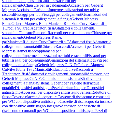
smontabili
Compensatori
Chiusure
Raccordi per
riscaldamento
Chiusure per riscaldamento
Accessori per Geberit
Mapress Acciaio al Carbonio
Impermeabilizzazioni per tubi e
raccordi
Fissaggi per tubi
Fissaggi per collegamenti
Guarnizioni del
sistema
Kit di viti per collegamenti a flangia
Geberit Mapress
Rame
Geberit Mapress Rame
Manicotti
Riduzioni
Curve
Raccordi a
T
Croci a 90 gradi
Adattatori fissi
Adattatori e collegamenti,
smontabili
Chiusure
Raccordi
Raccordi per riscaldamento
Chiusure per
riscaldamento
Geberit Mapress Rame,
gas
Manicotti
Riduzioni
Curve
Raccordi a T
Adattatori fissi
Adattatori e
collegamenti, smontabili
Chiusure
Raccordi
Accessori per Geberit
Mapress Rame
Disaccoppiamenti per
collegamenti
Impermeabilizzazioni per tubi e raccordi
Fissaggi per
tubi
Fissaggi per collegamenti
Guarnizioni del sistema
Kit di viti per
collegamenti a flangia
Geberit Mapress CuNiFe
Geberit Mapress
CuNiFe
Tubi 2.1972
Manicotti
Riduzioni
Curve
Raccordi a
T
Adattatori fissi
Adattatori e collegamenti, smontabili
Accessori per
Geberit Mapress CuNiFe
Guarnizioni del sistema
Kit di viti per
collegamenti a flangia
Sistema Geberit per l’Igiene dell’acqua
potabile
Dispositivi antiristagno
Pezzi di ricambio per Dispositivi
antiristagno
Accessori per dispositivi antiristagno
Sensori
Riduttore di
flusso
Cover e placche di copertura
Cassette di risciacquo e comandi
per WC con dispositivo antiristagno
Cassette di risciacquo da incasso
con dispositivo antiristagno integrato
Accessori per cassette di
risciacquo e comandi per WC con dispositivo antiristagno
Pezzi di