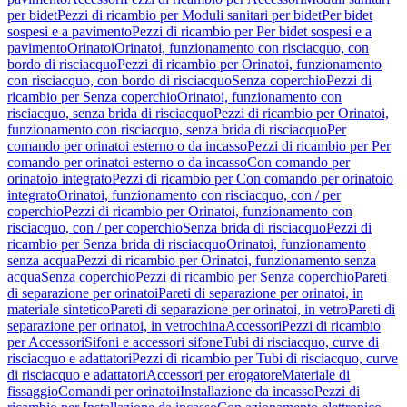
per bidet
Pezzi di ricambio per Moduli sanitari per bidet
Per bidet
sospesi e a pavimento
Pezzi di ricambio per Per bidet sospesi e a
pavimento
Orinatoi
Orinatoi, funzionamento con risciacquo, con
bordo di risciacquo
Pezzi di ricambio per Orinatoi, funzionamento
con risciacquo, con bordo di risciacquo
Senza coperchio
Pezzi di
ricambio per Senza coperchio
Orinatoi, funzionamento con
risciacquo, senza brida di risciacquo
Pezzi di ricambio per Orinatoi,
funzionamento con risciacquo, senza brida di risciacquo
Per
comando per orinatoi esterno o da incasso
Pezzi di ricambio per Per
comando per orinatoi esterno o da incasso
Con comando per
orinatoio integrato
Pezzi di ricambio per Con comando per orinatoio
integrato
Orinatoi, funzionamento con risciacquo, con / per
coperchio
Pezzi di ricambio per Orinatoi, funzionamento con
risciacquo, con / per coperchio
Senza brida di risciacquo
Pezzi di
ricambio per Senza brida di risciacquo
Orinatoi, funzionamento
senza acqua
Pezzi di ricambio per Orinatoi, funzionamento senza
acqua
Senza coperchio
Pezzi di ricambio per Senza coperchio
Pareti
di separazione per orinatoi
Pareti di separazione per orinatoi, in
materiale sintetico
Pareti di separazione per orinatoi, in vetro
Pareti di
separazione per orinatoi, in vetrochina
Accessori
Pezzi di ricambio
per Accessori
Sifoni e accessori sifone
Tubi di risciacquo, curve di
risciacquo e adattatori
Pezzi di ricambio per Tubi di risciacquo, curve
di risciacquo e adattatori
Accessori per erogatore
Materiale di
fissaggio
Comandi per orinatoi
Installazione da incasso
Pezzi di