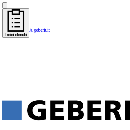
A geberit.it
I miei elenchi