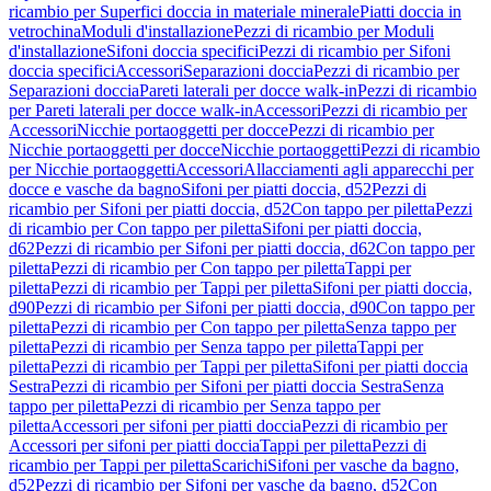
ricambio per Superfici doccia in materiale minerale
Piatti doccia in
vetrochina
Moduli d'installazione
Pezzi di ricambio per Moduli
d'installazione
Sifoni doccia specifici
Pezzi di ricambio per Sifoni
doccia specifici
Accessori
Separazioni doccia
Pezzi di ricambio per
Separazioni doccia
Pareti laterali per docce walk-in
Pezzi di ricambio
per Pareti laterali per docce walk-in
Accessori
Pezzi di ricambio per
Accessori
Nicchie portaoggetti per docce
Pezzi di ricambio per
Nicchie portaoggetti per docce
Nicchie portaoggetti
Pezzi di ricambio
per Nicchie portaoggetti
Accessori
Allacciamenti agli apparecchi per
docce e vasche da bagno
Sifoni per piatti doccia, d52
Pezzi di
ricambio per Sifoni per piatti doccia, d52
Con tappo per piletta
Pezzi
di ricambio per Con tappo per piletta
Sifoni per piatti doccia,
d62
Pezzi di ricambio per Sifoni per piatti doccia, d62
Con tappo per
piletta
Pezzi di ricambio per Con tappo per piletta
Tappi per
piletta
Pezzi di ricambio per Tappi per piletta
Sifoni per piatti doccia,
d90
Pezzi di ricambio per Sifoni per piatti doccia, d90
Con tappo per
piletta
Pezzi di ricambio per Con tappo per piletta
Senza tappo per
piletta
Pezzi di ricambio per Senza tappo per piletta
Tappi per
piletta
Pezzi di ricambio per Tappi per piletta
Sifoni per piatti doccia
Sestra
Pezzi di ricambio per Sifoni per piatti doccia Sestra
Senza
tappo per piletta
Pezzi di ricambio per Senza tappo per
piletta
Accessori per sifoni per piatti doccia
Pezzi di ricambio per
Accessori per sifoni per piatti doccia
Tappi per piletta
Pezzi di
ricambio per Tappi per piletta
Scarichi
Sifoni per vasche da bagno,
d52
Pezzi di ricambio per Sifoni per vasche da bagno, d52
Con