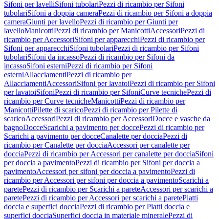
Sifoni per lavelli
Sifoni tubolari
Pezzi di ricambio per Sifoni
tubolari
Sifoni a doppia camera
Pezzi di ricambio per Sifoni a doppia
camera
Giunti per lavello
Pezzi di ricambio per Giunti per
lavello
Manicotti
Pezzi di ricambio per Manicotti
Accessori
Pezzi di
ricambio per Accessori
Sifoni per apparecchi
Pezzi di ricambio per
Sifoni per apparecchi
Sifoni tubolari
Pezzi di ricambio per Sifoni
tubolari
Sifoni da incasso
Pezzi di ricambio per Sifoni da
incasso
Sifoni esterni
Pezzi di ricambio per Sifoni
esterni
Allacciamenti
Pezzi di ricambio per
Allacciamenti
Accessori
Sifoni per lavatoi
Pezzi di ricambio per Sifoni
per lavatoi
Sifoni
Pezzi di ricambio per Sifoni
Curve tecniche
Pezzi di
ricambio per Curve tecniche
Manicotti
Pezzi di ricambio per
Manicotti
Pilette di scarico
Pezzi di ricambio per Pilette di
scarico
Accessori
Pezzi di ricambio per Accessori
Docce e vasche da
bagno
Docce
Scarichi a pavimento per docce
Pezzi di ricambio per
Scarichi a pavimento per docce
Canalette per doccia
Pezzi di
ricambio per Canalette per doccia
Accessori per canalette per
doccia
Pezzi di ricambio per Accessori per canalette per doccia
Sifoni
per doccia a pavimento
Pezzi di ricambio per Sifoni per doccia a
pavimento
Accessori per sifoni per doccia a pavimento
Pezzi di
ricambio per Accessori per sifoni per doccia a pavimento
Scarichi a
parete
Pezzi di ricambio per Scarichi a parete
Accessori per scarichi a
parete
Pezzi di ricambio per Accessori per scarichi a parete
Piatti
doccia e superfici doccia
Pezzi di ricambio per Piatti doccia e
superfici doccia
Superfici doccia in materiale minerale
Pezzi di