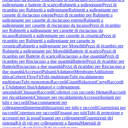
galleggiante e batterie di scarico
Rubinetti a galleggiante
Pezzi di
ricambio per Rubinetti a galleggiante
Rubinetti a galleggiante per
cassette di risciacquo esterne
Pezzi di ricambio per Rubinetti a
galleggiante per cassette di risciacquo esterne
Rubinetti a
galleggiante per cassette di risciacquo da incasso
Pezzi di ricambio
per Rubinetti a galleggiante per cassette di risciacquo da
incasso
Rubinetti a galleggiante per cassette in ceramica
Pezzi di
ricambio per Rubinetti a galleggiante per cassette in
ceramica
Rubinetti a galleggiante per Monolith
Pezzi di ricambio per
Rubinetti a galleggiante per Monolith
Batterie di scarico
Pezzi di
ricambio per Batterie di scarico
Risciacquo a due quantità
Pezzi di
ricambio per Risciacquo a due quantità
Batterie
Pezzi di ricambio per
Batterie
Risciacquo a due quantità
Pezzi di ricambio per Risciacquo a
due quantità
Accessori
Pulsanti
Adattatori
Membrane
Adduzione
idrica
Geberit FlowFit
Tubi multistrato
Tubi riscaldamento
multistrato
Tubi monostrato
Raccordi
Giunti
Riduzioni
Curve
Raccordi
a T
Adattatori fissi
Adattatori e collegamenti,
smontabili
Chiusure
Raccordi
Collettori con raccordo filettato
Raccordi
per riscaldamento
Chiusure per riscaldamento
Accessori
Isolanti per
tubi e raccordi
Disaccoppiamenti per
collegamenti
Impermeabilizzazioni per tubi e raccordi
Guarnizioni per
raccordi
Copertura per raccordi
Fissaggi per tubi
Tubi di protezione e
accessori per la posa
Fissaggi per collegamenti
Guarnizioni del
sistema
Kit di viti per collegamenti a flangia
Materiali di