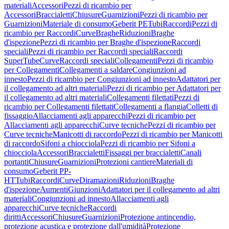
materiali
Accessori
Pezzi di ricambio per
Accessori
Braccialetti
Chiusure
Guarnizioni
Pezzi di ricambio per
Guarnizioni
Materiale di consumo
Geberit PE
Tubi
Raccordi
Pezzi di
ricambio per Raccordi
Curve
Braghe
Riduzioni
Braghe
d'ispezione
Pezzi di ricambio per Braghe d'ispezione
Raccordi
speciali
Pezzi di ricambio per Raccordi speciali
Raccordi
SuperTube
Curve
Raccordi speciali
Collegamenti
Pezzi di ricambio
per Collegamenti
Collegamenti a saldare
Congiunzioni ad
innesto
Pezzi di ricambio per Congiunzioni ad innesto
Adattatori per
il collegamento ad altri materiali
Pezzi di ricambio per Adattatori per
il collegamento ad altri materiali
Collegamenti filettati
Pezzi di
ricambio per Collegamenti filettati
Collegamenti a flangia
Colletti di
fissaggio
Allacciamenti agli apparecchi
Pezzi di ricambio per
Allacciamenti agli apparecchi
Curve tecniche
Pezzi di ricambio per
Curve tecniche
Manicotti di raccordo
Pezzi di ricambio per Manicotti
di raccordo
Sifoni a chiocciola
Pezzi di ricambio per Sifoni a
chiocciola
Accessori
Braccialetti
Fissaggi per braccialetti
Canali
portanti
Chiusure
Guarnizioni
Protezioni cantiere
Materiali di
consumo
Geberit PP-
HT
Tubi
Raccordi
Curve
Diramazioni
Riduzioni
Braghe
d'ispezione
Aumenti
Giunzioni
Adattatori per il collegamento ad altri
materiali
Congiunzioni ad innesto
Allacciamenti agli
apparecchi
Curve tecniche
Raccordi
diritti
Accessori
Chiusure
Guarnizioni
Protezione antincendio,
protezione acustica e protezione dall'umidità
Protezione