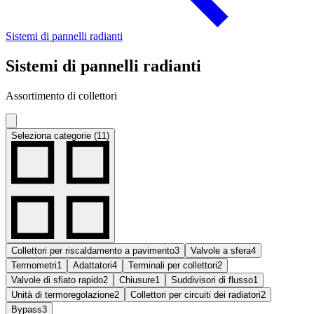
Sistemi di pannelli radianti
Sistemi di pannelli radianti
Assortimento di collettori
Seleziona categorie (11)
Collettori per riscaldamento a pavimento
3
Valvole a sfera
4
Termometri
1
Adattatori
4
Terminali per collettori
2
Valvole di sfiato rapido
2
Chiusure
1
Suddivisori di flusso
1
Unità di termoregolazione
2
Collettori per circuiti dei radiatori
2
Bypass
3