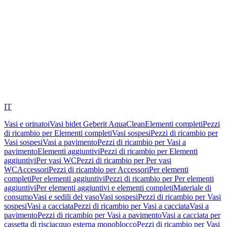
IT
Vasi e orinatoi
Vasi bidet Geberit AquaClean
Elementi completi
Pezzi
di ricambio per Elementi completi
Vasi sospesi
Pezzi di ricambio per
Vasi sospesi
Vasi a pavimento
Pezzi di ricambio per Vasi a
pavimento
Elementi aggiuntivi
Pezzi di ricambio per Elementi
aggiuntivi
Per vasi WC
Pezzi di ricambio per Per vasi
WC
Accessori
Pezzi di ricambio per Accessori
Per elementi
completi
Per elementi aggiuntivi
Pezzi di ricambio per Per elementi
aggiuntivi
Per elementi aggiuntivi e elementi completi
Materiale di
consumo
Vasi e sedili del vaso
Vasi sospesi
Pezzi di ricambio per Vasi
sospesi
Vasi a cacciata
Pezzi di ricambio per Vasi a cacciata
Vasi a
pavimento
Pezzi di ricambio per Vasi a pavimento
Vasi a cacciata per
cassetta di risciacquo esterna monoblocco
Pezzi di ricambio per Vasi