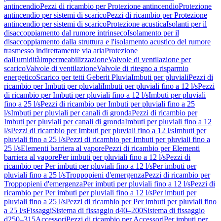
antincendio
Pezzi di ricambio per Protezione antincendio
Protezione
antincendio per sistemi di scarico
Pezzi di ricambio per Protezione
antincendio per sistemi di scarico
Protezione acustica
Isolanti per il
disaccoppiamento dal rumore intrinseco
Isolamento per il
disaccoppiamento dalla struttura e l'isolamento acustico del rumore
trasmesso indirettamente via aria
Protezione
dall'umidità
Impermeabilizzazione
Valvole di ventilazione per
scarico
Valvole di ventilazione
Valvole di ritegno a risparmio
energetico
Scarico per tetti Geberit Pluvia
Imbuti per pluviali
Pezzi di
ricambio per Imbuti per pluviali
Imbuti per pluviali fino a 12 l/s
Pezzi
di ricambio per Imbuti per pluviali fino a 12 l/s
Imbuti per pluviali
fino a 25 l/s
Pezzi di ricambio per Imbuti per pluviali fino a 25
l/s
Imbuti per pluviali per canali di gronda
Pezzi di ricambio per
Imbuti per pluviali per canali di gronda
Imbuti per pluviali fino a 12
l/s
Pezzi di ricambio per Imbuti per pluviali fino a 12 l/s
Imbuti per
pluviali fino a 25 l/s
Pezzi di ricambio per Imbuti per pluviali fino a
25 l/s
Elementi barriera al vapore
Pezzi di ricambio per Elementi
barriera al vapore
Per imbuti per pluviali fino a 12 l/s
Pezzi di
ricambio per Per imbuti per pluviali fino a 12 l/s
Per imbuti per
pluviali fino a 25 l/s
Troppopieni d'emergenza
Pezzi di ricambio per
Troppopieni d'emergenza
Per imbuti per pluviali fino a 12 l/s
Pezzi di
ricambio per Per imbuti per pluviali fino a 12 l/s
Per imbuti per
pluviali fino a 25 l/s
Pezzi di ricambio per Per imbuti per pluviali fino
a 25 l/s
Fissaggi
Sistema di fissaggio d40–200
Sistema di fissaggio
d250–315
Accessori
Pezzi di ricambio per Accessori
Per imbuti per