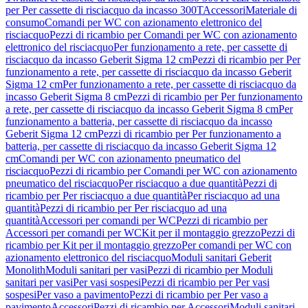
per Per cassette di risciacquo da incasso 300T
Accessori
Materiale di
consumo
Comandi per WC con azionamento elettronico del
risciacquo
Pezzi di ricambio per Comandi per WC con azionamento
elettronico del risciacquo
Per funzionamento a rete, per cassette di
risciacquo da incasso Geberit Sigma 12 cm
Pezzi di ricambio per Per
funzionamento a rete, per cassette di risciacquo da incasso Geberit
Sigma 12 cm
Per funzionamento a rete, per cassette di risciacquo da
incasso Geberit Sigma 8 cm
Pezzi di ricambio per Per funzionamento
a rete, per cassette di risciacquo da incasso Geberit Sigma 8 cm
Per
funzionamento a batteria, per cassette di risciacquo da incasso
Geberit Sigma 12 cm
Pezzi di ricambio per Per funzionamento a
batteria, per cassette di risciacquo da incasso Geberit Sigma 12
cm
Comandi per WC con azionamento pneumatico del
risciacquo
Pezzi di ricambio per Comandi per WC con azionamento
pneumatico del risciacquo
Per risciacquo a due quantità
Pezzi di
ricambio per Per risciacquo a due quantità
Per risciacquo ad una
quantità
Pezzi di ricambio per Per risciacquo ad una
quantità
Accessori per comandi per WC
Pezzi di ricambio per
Accessori per comandi per WC
Kit per il montaggio grezzo
Pezzi di
ricambio per Kit per il montaggio grezzo
Per comandi per WC con
azionamento elettronico del risciacquo
Moduli sanitari Geberit
Monolith
Moduli sanitari per vasi
Pezzi di ricambio per Moduli
sanitari per vasi
Per vasi sospesi
Pezzi di ricambio per Per vasi
sospesi
Per vaso a pavimento
Pezzi di ricambio per Per vaso a
pavimento
Accessori
Pezzi di ricambio per Accessori
Moduli sanitari