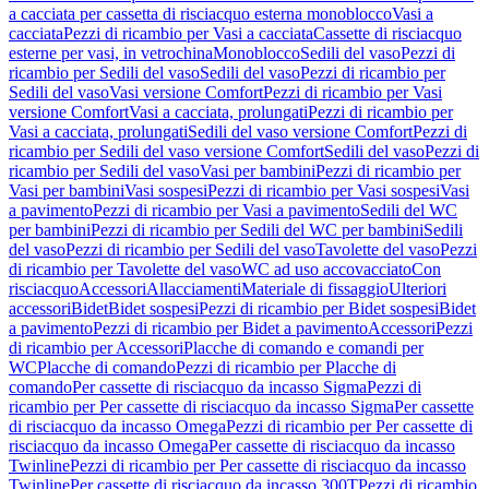
a cacciata per cassetta di risciacquo esterna monoblocco
Vasi a
cacciata
Pezzi di ricambio per Vasi a cacciata
Cassette di risciacquo
esterne per vasi, in vetrochina
Monoblocco
Sedili del vaso
Pezzi di
ricambio per Sedili del vaso
Sedili del vaso
Pezzi di ricambio per
Sedili del vaso
Vasi versione Comfort
Pezzi di ricambio per Vasi
versione Comfort
Vasi a cacciata, prolungati
Pezzi di ricambio per
Vasi a cacciata, prolungati
Sedili del vaso versione Comfort
Pezzi di
ricambio per Sedili del vaso versione Comfort
Sedili del vaso
Pezzi di
ricambio per Sedili del vaso
Vasi per bambini
Pezzi di ricambio per
Vasi per bambini
Vasi sospesi
Pezzi di ricambio per Vasi sospesi
Vasi
a pavimento
Pezzi di ricambio per Vasi a pavimento
Sedili del WC
per bambini
Pezzi di ricambio per Sedili del WC per bambini
Sedili
del vaso
Pezzi di ricambio per Sedili del vaso
Tavolette del vaso
Pezzi
di ricambio per Tavolette del vaso
WC ad uso accovacciato
Con
risciacquo
Accessori
Allacciamenti
Materiale di fissaggio
Ulteriori
accessori
Bidet
Bidet sospesi
Pezzi di ricambio per Bidet sospesi
Bidet
a pavimento
Pezzi di ricambio per Bidet a pavimento
Accessori
Pezzi
di ricambio per Accessori
Placche di comando e comandi per
WC
Placche di comando
Pezzi di ricambio per Placche di
comando
Per cassette di risciacquo da incasso Sigma
Pezzi di
ricambio per Per cassette di risciacquo da incasso Sigma
Per cassette
di risciacquo da incasso Omega
Pezzi di ricambio per Per cassette di
risciacquo da incasso Omega
Per cassette di risciacquo da incasso
Twinline
Pezzi di ricambio per Per cassette di risciacquo da incasso
Twinline
Per cassette di risciacquo da incasso 300T
Pezzi di ricambio