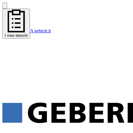
A geberit.it
I miei elenchi