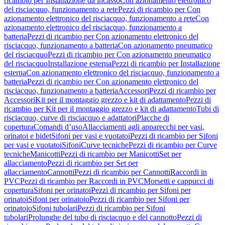
ricambio per Installazione da incasso
Con azionamento elettronico
del risciacquo, funzionamento a rete
Pezzi di ricambio per Con
azionamento elettronico del risciacquo, funzionamento a rete
Con
azionamento elettronico del risciacquo, funzionamento a
batteria
Pezzi di ricambio per Con azionamento elettronico del
risciacquo, funzionamento a batteria
Con azionamento pneumatico
del risciacquo
Pezzi di ricambio per Con azionamento pneumatico
del risciacquo
Installazione esterna
Pezzi di ricambio per Installazione
esterna
Con azionamento elettronico del risciacquo, funzionamento a
batteria
Pezzi di ricambio per Con azionamento elettronico del
risciacquo, funzionamento a batteria
Accessori
Pezzi di ricambio per
Accessori
Kit per il montaggio grezzo e kit di adattamento
Pezzi di
ricambio per Kit per il montaggio grezzo e kit di adattamento
Tubi di
risciacquo, curve di risciacquo e adattatori
Placche di
copertura
Comandi d’uso
Allacciamenti agli apparecchi per vasi,
orinatoi e bidet
Sifoni per vasi e vuotatoi
Pezzi di ricambio per Sifoni
per vasi e vuotatoi
Sifoni
Curve tecniche
Pezzi di ricambio per Curve
tecniche
Manicotti
Pezzi di ricambio per Manicotti
Set per
allacciamento
Pezzi di ricambio per Set per
allacciamento
Cannotti
Pezzi di ricambio per Cannotti
Raccordi in
PVC
Pezzi di ricambio per Raccordi in PVC
Morsetti e cappucci di
copertura
Sifoni per orinatoi
Pezzi di ricambio per Sifoni per
orinatoi
Sifoni per orinatoio
Pezzi di ricambio per Sifoni per
orinatoio
Sifoni tubolari
Pezzi di ricambio per Sifoni
tubolari
Prolunghe del tubo di risciacquo e del cannotto
Pezzi di