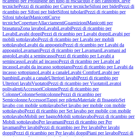
ricambio per Prolunghe del tubo di risciacquo e del cannotto
Curve
tecniche
Pezzi di ricambio per Curve tecniche
Sifoni per bidet
Pezzi di
ricambio per Sifoni per bidet
Sifoni tubolari
Pezzi di ricambio per
Sifoni tubolari
Manicotti
Curve
tecniche
Coperture
Allacciamenti
Guarnizioni
Manicotti per
brasatura
Zona lavabo
Lavabi
Lavabi
Pezzi di ricambio per
Lavabi
Lavabi doppi
Pezzi di ricambio per Lavabi doppi
Lavabi per
mobili sottolavabo
Pezzi di ricambio per Lavabi per mobili
sottolavabo
Lavabi da appoggio
Pezzi di ricambio per Lavabi da
appoggio
Lavamani
Pezzi di ricambio per Lavamani
Lavamani ad
angolo
Lavabi a semincasso
Pezzi di ricambio per Lavabi a
semincasso
Lavabi ad incasso
Pezzi di ricambio per Lavabi ad
incasso
Lavabi da incasso sottopiano
Pezzi di ricambio per Lavabi da
incasso sottopiano
Lavabi a canale
Lavabi Comfort
Lavabi per
bambini
Lavabi a canale
Ulteriori lavabi
Pezzi di ricambio per
Ulteriori lavabi
Vuotatoi
Pezzi di ricambio per Vuotatoi
Lavatoi
polivalenti
Accessori
Colonne
Pezzi di ricambio per
Colonne
Colonne
Semicolonne
Pezzi di ricambio per
Semicolonne
Accessori
Tappi per piletta
Materiale di fissaggio
Set
lavabo con mobile sottolavabo
Set lavabo per mobile con mobile
sottolavabo
Pezzi di ricambio per Set lavabo per mobile con mobile
sottolavabo
Mobili per bagno
Mobili sottolavabo
Pezzi di ricambio per
Mobili sottolavabo
Per lavamani
Pezzi di ricambio per Per
lavamani
Per lavabi
Pezzi di ricambio per Per lavabi
Per lavabi
doppi
Pezzi di ricambio per Per lavabi doppi
Piani per lavabo
Pezzi di