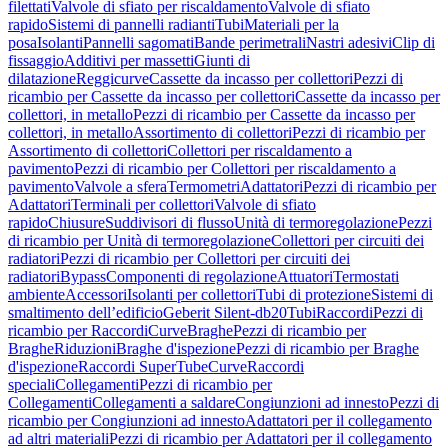
filettati
Valvole di sfiato per riscaldamento
Valvole di sfiato
rapido
Sistemi di pannelli radianti
Tubi
Materiali per la
posa
Isolanti
Pannelli sagomati
Bande perimetrali
Nastri adesivi
Clip di
fissaggio
Additivi per massetti
Giunti di
dilatazione
Reggicurve
Cassette da incasso per collettori
Pezzi di
ricambio per Cassette da incasso per collettori
Cassette da incasso per
collettori, in metallo
Pezzi di ricambio per Cassette da incasso per
collettori, in metallo
Assortimento di collettori
Pezzi di ricambio per
Assortimento di collettori
Collettori per riscaldamento a
pavimento
Pezzi di ricambio per Collettori per riscaldamento a
pavimento
Valvole a sfera
Termometri
Adattatori
Pezzi di ricambio per
Adattatori
Terminali per collettori
Valvole di sfiato
rapido
Chiusure
Suddivisori di flusso
Unità di termoregolazione
Pezzi
di ricambio per Unità di termoregolazione
Collettori per circuiti dei
radiatori
Pezzi di ricambio per Collettori per circuiti dei
radiatori
Bypass
Componenti di regolazione
Attuatori
Termostati
ambiente
Accessori
Isolanti per collettori
Tubi di protezione
Sistemi di
smaltimento dell’edificio
Geberit Silent-db20
Tubi
Raccordi
Pezzi di
ricambio per Raccordi
Curve
Braghe
Pezzi di ricambio per
Braghe
Riduzioni
Braghe d'ispezione
Pezzi di ricambio per Braghe
d'ispezione
Raccordi SuperTube
Curve
Raccordi
speciali
Collegamenti
Pezzi di ricambio per
Collegamenti
Collegamenti a saldare
Congiunzioni ad innesto
Pezzi di
ricambio per Congiunzioni ad innesto
Adattatori per il collegamento
ad altri materiali
Pezzi di ricambio per Adattatori per il collegamento