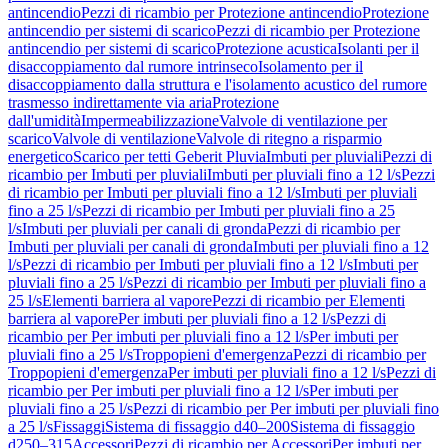
antincendio
Pezzi di ricambio per Protezione antincendio
Protezione
antincendio per sistemi di scarico
Pezzi di ricambio per Protezione
antincendio per sistemi di scarico
Protezione acustica
Isolanti per il
disaccoppiamento dal rumore intrinseco
Isolamento per il
disaccoppiamento dalla struttura e l'isolamento acustico del rumore
trasmesso indirettamente via aria
Protezione
dall'umidità
Impermeabilizzazione
Valvole di ventilazione per
scarico
Valvole di ventilazione
Valvole di ritegno a risparmio
energetico
Scarico per tetti Geberit Pluvia
Imbuti per pluviali
Pezzi di
ricambio per Imbuti per pluviali
Imbuti per pluviali fino a 12 l/s
Pezzi
di ricambio per Imbuti per pluviali fino a 12 l/s
Imbuti per pluviali
fino a 25 l/s
Pezzi di ricambio per Imbuti per pluviali fino a 25
l/s
Imbuti per pluviali per canali di gronda
Pezzi di ricambio per
Imbuti per pluviali per canali di gronda
Imbuti per pluviali fino a 12
l/s
Pezzi di ricambio per Imbuti per pluviali fino a 12 l/s
Imbuti per
pluviali fino a 25 l/s
Pezzi di ricambio per Imbuti per pluviali fino a
25 l/s
Elementi barriera al vapore
Pezzi di ricambio per Elementi
barriera al vapore
Per imbuti per pluviali fino a 12 l/s
Pezzi di
ricambio per Per imbuti per pluviali fino a 12 l/s
Per imbuti per
pluviali fino a 25 l/s
Troppopieni d'emergenza
Pezzi di ricambio per
Troppopieni d'emergenza
Per imbuti per pluviali fino a 12 l/s
Pezzi di
ricambio per Per imbuti per pluviali fino a 12 l/s
Per imbuti per
pluviali fino a 25 l/s
Pezzi di ricambio per Per imbuti per pluviali fino
a 25 l/s
Fissaggi
Sistema di fissaggio d40–200
Sistema di fissaggio
d250–315
Accessori
Pezzi di ricambio per Accessori
Per imbuti per