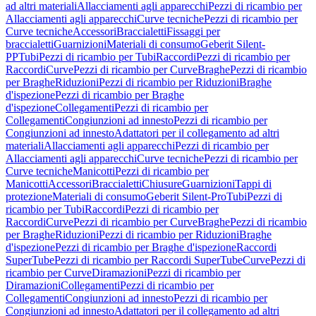
ad altri materiali
Allacciamenti agli apparecchi
Pezzi di ricambio per
Allacciamenti agli apparecchi
Curve tecniche
Pezzi di ricambio per
Curve tecniche
Accessori
Braccialetti
Fissaggi per
braccialetti
Guarnizioni
Materiali di consumo
Geberit Silent-
PP
Tubi
Pezzi di ricambio per Tubi
Raccordi
Pezzi di ricambio per
Raccordi
Curve
Pezzi di ricambio per Curve
Braghe
Pezzi di ricambio
per Braghe
Riduzioni
Pezzi di ricambio per Riduzioni
Braghe
d'ispezione
Pezzi di ricambio per Braghe
d'ispezione
Collegamenti
Pezzi di ricambio per
Collegamenti
Congiunzioni ad innesto
Pezzi di ricambio per
Congiunzioni ad innesto
Adattatori per il collegamento ad altri
materiali
Allacciamenti agli apparecchi
Pezzi di ricambio per
Allacciamenti agli apparecchi
Curve tecniche
Pezzi di ricambio per
Curve tecniche
Manicotti
Pezzi di ricambio per
Manicotti
Accessori
Braccialetti
Chiusure
Guarnizioni
Tappi di
protezione
Materiali di consumo
Geberit Silent-Pro
Tubi
Pezzi di
ricambio per Tubi
Raccordi
Pezzi di ricambio per
Raccordi
Curve
Pezzi di ricambio per Curve
Braghe
Pezzi di ricambio
per Braghe
Riduzioni
Pezzi di ricambio per Riduzioni
Braghe
d'ispezione
Pezzi di ricambio per Braghe d'ispezione
Raccordi
SuperTube
Pezzi di ricambio per Raccordi SuperTube
Curve
Pezzi di
ricambio per Curve
Diramazioni
Pezzi di ricambio per
Diramazioni
Collegamenti
Pezzi di ricambio per
Collegamenti
Congiunzioni ad innesto
Pezzi di ricambio per
Congiunzioni ad innesto
Adattatori per il collegamento ad altri