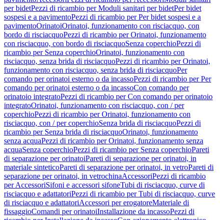
per bidet
Pezzi di ricambio per Moduli sanitari per bidet
Per bidet
sospesi e a pavimento
Pezzi di ricambio per Per bidet sospesi e a
pavimento
Orinatoi
Orinatoi, funzionamento con risciacquo, con
bordo di risciacquo
Pezzi di ricambio per Orinatoi, funzionamento
con risciacquo, con bordo di risciacquo
Senza coperchio
Pezzi di
ricambio per Senza coperchio
Orinatoi, funzionamento con
risciacquo, senza brida di risciacquo
Pezzi di ricambio per Orinatoi,
funzionamento con risciacquo, senza brida di risciacquo
Per
comando per orinatoi esterno o da incasso
Pezzi di ricambio per Per
comando per orinatoi esterno o da incasso
Con comando per
orinatoio integrato
Pezzi di ricambio per Con comando per orinatoio
integrato
Orinatoi, funzionamento con risciacquo, con / per
coperchio
Pezzi di ricambio per Orinatoi, funzionamento con
risciacquo, con / per coperchio
Senza brida di risciacquo
Pezzi di
ricambio per Senza brida di risciacquo
Orinatoi, funzionamento
senza acqua
Pezzi di ricambio per Orinatoi, funzionamento senza
acqua
Senza coperchio
Pezzi di ricambio per Senza coperchio
Pareti
di separazione per orinatoi
Pareti di separazione per orinatoi, in
materiale sintetico
Pareti di separazione per orinatoi, in vetro
Pareti di
separazione per orinatoi, in vetrochina
Accessori
Pezzi di ricambio
per Accessori
Sifoni e accessori sifone
Tubi di risciacquo, curve di
risciacquo e adattatori
Pezzi di ricambio per Tubi di risciacquo, curve
di risciacquo e adattatori
Accessori per erogatore
Materiale di
fissaggio
Comandi per orinatoi
Installazione da incasso
Pezzi di