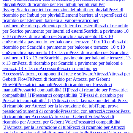
pluviali
Pezzi di ricambio per Per imbuti per pluviali
Per
fissaggi
Scarico per tetti convenzionale
Imbuti per pluviali
Pezzi di
ricambio per Imbuti per pluviali
Elementi barriera al vapore
Pezzi di
ricambio per Elementi barriera al vapore
Scarico per
pavimento
Scarico pavimento per interni ed esterni
Pezzi di ricambio
per Scarico pavimento per interni ed esterni
Scarichi a pavimento 10
x 10 cm
Pezzi di ricambio per Scarichi a pavimento 10 x 10
cm
Scarichi a pavimento per balcone e terrazzo, 10 x 10 cm
Pezzi di
ricambio per Scarichi a pavimento per balcone e terrazzo, 10 x 10
cm
Scarichi a pavimento 13 x 13 cm
Pezzi di ricambio per Scarichi a
pavimento 13 x 13 cm
Scarichi a pavimento per balconi e terrazzi, 13
x 13 cm
Pezzi di ricambio per Scarichi a pavimento per balconi e
terrazzi, 13 x 13 cm
Accessori
Pezzi di ricambio per
Accessori
Attrezzi, componenti di rete e software
Attrezzi
Attrezzi per
Geberit FlowFit
Pezzi di ricambio per Attrezzi per Geberit
FlowFit
Pressatrici manuali
Pezzi di ricambio per Pressatrici
manuali
Pressatrici compatibilità [1]
Pezzi di ricambio per Pressatrici
compatibilità [1]
Pressatrici compatibilità [2]
Pezzi di ricambio per
Pressatrici compatibilità [2]
Attrezzi per la lavorazione dei tubi
Pezzi
di ricambio per Attrezzi per la lavorazione dei tubi
Tappi prova
pressione
Strumenti di controllo
Pressatrici con attrezzi
Accessori
Pezzi
di ricambio per Accessori
Attrezzi per Geberit Volex
Pezzi di
ricambio per Attrezzi per Geberit Volex
Pressatrici compatibilità
[2]
Attrezzi per la lavorazione di tubi
Pezzi di ricambio per Attrezzi
per la lavorazione di tubi
Strumenti di controllo
Accessori
Attrezzi per