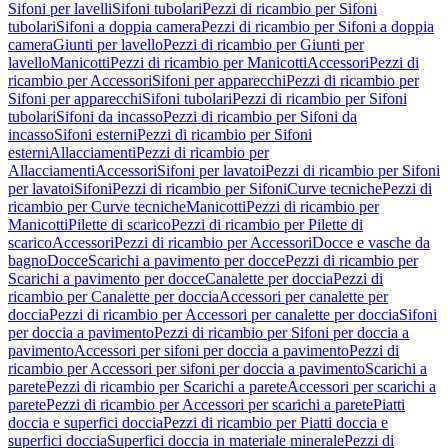
Sifoni per lavelli
Sifoni tubolari
Pezzi di ricambio per Sifoni
tubolari
Sifoni a doppia camera
Pezzi di ricambio per Sifoni a doppia
camera
Giunti per lavello
Pezzi di ricambio per Giunti per
lavello
Manicotti
Pezzi di ricambio per Manicotti
Accessori
Pezzi di
ricambio per Accessori
Sifoni per apparecchi
Pezzi di ricambio per
Sifoni per apparecchi
Sifoni tubolari
Pezzi di ricambio per Sifoni
tubolari
Sifoni da incasso
Pezzi di ricambio per Sifoni da
incasso
Sifoni esterni
Pezzi di ricambio per Sifoni
esterni
Allacciamenti
Pezzi di ricambio per
Allacciamenti
Accessori
Sifoni per lavatoi
Pezzi di ricambio per Sifoni
per lavatoi
Sifoni
Pezzi di ricambio per Sifoni
Curve tecniche
Pezzi di
ricambio per Curve tecniche
Manicotti
Pezzi di ricambio per
Manicotti
Pilette di scarico
Pezzi di ricambio per Pilette di
scarico
Accessori
Pezzi di ricambio per Accessori
Docce e vasche da
bagno
Docce
Scarichi a pavimento per docce
Pezzi di ricambio per
Scarichi a pavimento per docce
Canalette per doccia
Pezzi di
ricambio per Canalette per doccia
Accessori per canalette per
doccia
Pezzi di ricambio per Accessori per canalette per doccia
Sifoni
per doccia a pavimento
Pezzi di ricambio per Sifoni per doccia a
pavimento
Accessori per sifoni per doccia a pavimento
Pezzi di
ricambio per Accessori per sifoni per doccia a pavimento
Scarichi a
parete
Pezzi di ricambio per Scarichi a parete
Accessori per scarichi a
parete
Pezzi di ricambio per Accessori per scarichi a parete
Piatti
doccia e superfici doccia
Pezzi di ricambio per Piatti doccia e
superfici doccia
Superfici doccia in materiale minerale
Pezzi di