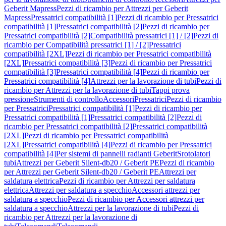
Geberit Mapress
Pezzi di ricambio per Attrezzi per Geberit
Mapress
Pressatrici compatibilità [1]
Pezzi di ricambio per Pressatrici
compatibilità [1]
Pressatrici compatibilità [2]
Pezzi di ricambio per
Pressatrici compatibilità [2]
Compatibilità pressatrici [1] / [2]
Pezzi di
ricambio per Compatibilità pressatrici [1] / [2]
Pressatrici
compatibilità [2XL]
Pezzi di ricambio per Pressatrici compatibilità
[2XL]
Pressatrici compatibilità [3]
Pezzi di ricambio per Pressatrici
compatibilità [3]
Pressatrici compatibilità [4]
Pezzi di ricambio per
Pressatrici compatibilità [4]
Attrezzi per la lavorazione di tubi
Pezzi di
ricambio per Attrezzi per la lavorazione di tubi
Tappi prova
pressione
Strumenti di controllo
Accessori
Pressatrici
Pezzi di ricambio
per Pressatrici
Pressatrici compatibilità [1]
Pezzi di ricambio per
Pressatrici compatibilità [1]
Pressatrici compatibilità [2]
Pezzi di
ricambio per Pressatrici compatibilità [2]
Pressatrici compatibilità
[2XL]
Pezzi di ricambio per Pressatrici compatibilità
[2XL]
Pressatrici compatibilità [4]
Pezzi di ricambio per Pressatrici
compatibilità [4]
Per sistemi di pannelli radianti Geberit
Srotolatori
tubi
Attrezzi per Geberit Silent-db20 / Geberit PE
Pezzi di ricambio
per Attrezzi per Geberit Silent-db20 / Geberit PE
Attrezzi per
saldatura elettrica
Pezzi di ricambio per Attrezzi per saldatura
elettrica
Attrezzi per saldatura a specchio
Accessori attrezzi per
saldatura a specchio
Pezzi di ricambio per Accessori attrezzi per
saldatura a specchio
Attrezzi per la lavorazione di tubi
Pezzi di
ricambio per Attrezzi per la lavorazione di