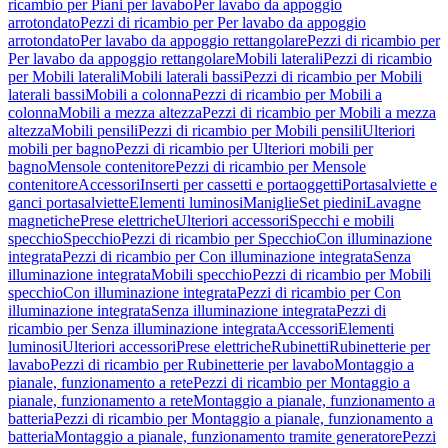
ricambio per Piani per lavabo
Per lavabo da appoggio
arrotondato
Pezzi di ricambio per Per lavabo da appoggio
arrotondato
Per lavabo da appoggio rettangolare
Pezzi di ricambio per
Per lavabo da appoggio rettangolare
Mobili laterali
Pezzi di ricambio
per Mobili laterali
Mobili laterali bassi
Pezzi di ricambio per Mobili
laterali bassi
Mobili a colonna
Pezzi di ricambio per Mobili a
colonna
Mobili a mezza altezza
Pezzi di ricambio per Mobili a mezza
altezza
Mobili pensili
Pezzi di ricambio per Mobili pensili
Ulteriori
mobili per bagno
Pezzi di ricambio per Ulteriori mobili per
bagno
Mensole contenitore
Pezzi di ricambio per Mensole
contenitore
Accessori
Inserti per cassetti e portaoggetti
Portasalviette e
ganci portasalviette
Elementi luminosi
Maniglie
Set piedini
Lavagne
magnetiche
Prese elettriche
Ulteriori accessori
Specchi e mobili
specchio
Specchio
Pezzi di ricambio per Specchio
Con illuminazione
integrata
Pezzi di ricambio per Con illuminazione integrata
Senza
illuminazione integrata
Mobili specchio
Pezzi di ricambio per Mobili
specchio
Con illuminazione integrata
Pezzi di ricambio per Con
illuminazione integrata
Senza illuminazione integrata
Pezzi di
ricambio per Senza illuminazione integrata
Accessori
Elementi
luminosi
Ulteriori accessori
Prese elettriche
Rubinetti
Rubinetterie per
lavabo
Pezzi di ricambio per Rubinetterie per lavabo
Montaggio a
pianale, funzionamento a rete
Pezzi di ricambio per Montaggio a
pianale, funzionamento a rete
Montaggio a pianale, funzionamento a
batteria
Pezzi di ricambio per Montaggio a pianale, funzionamento a
batteria
Montaggio a pianale, funzionamento tramite generatore
Pezzi