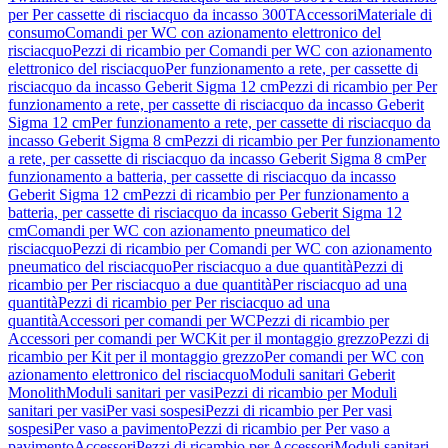
per Per cassette di risciacquo da incasso 300T
Accessori
Materiale di
consumo
Comandi per WC con azionamento elettronico del
risciacquo
Pezzi di ricambio per Comandi per WC con azionamento
elettronico del risciacquo
Per funzionamento a rete, per cassette di
risciacquo da incasso Geberit Sigma 12 cm
Pezzi di ricambio per Per
funzionamento a rete, per cassette di risciacquo da incasso Geberit
Sigma 12 cm
Per funzionamento a rete, per cassette di risciacquo da
incasso Geberit Sigma 8 cm
Pezzi di ricambio per Per funzionamento
a rete, per cassette di risciacquo da incasso Geberit Sigma 8 cm
Per
funzionamento a batteria, per cassette di risciacquo da incasso
Geberit Sigma 12 cm
Pezzi di ricambio per Per funzionamento a
batteria, per cassette di risciacquo da incasso Geberit Sigma 12
cm
Comandi per WC con azionamento pneumatico del
risciacquo
Pezzi di ricambio per Comandi per WC con azionamento
pneumatico del risciacquo
Per risciacquo a due quantità
Pezzi di
ricambio per Per risciacquo a due quantità
Per risciacquo ad una
quantità
Pezzi di ricambio per Per risciacquo ad una
quantità
Accessori per comandi per WC
Pezzi di ricambio per
Accessori per comandi per WC
Kit per il montaggio grezzo
Pezzi di
ricambio per Kit per il montaggio grezzo
Per comandi per WC con
azionamento elettronico del risciacquo
Moduli sanitari Geberit
Monolith
Moduli sanitari per vasi
Pezzi di ricambio per Moduli
sanitari per vasi
Per vasi sospesi
Pezzi di ricambio per Per vasi
sospesi
Per vaso a pavimento
Pezzi di ricambio per Per vaso a
pavimento
Accessori
Pezzi di ricambio per Accessori
Moduli sanitari