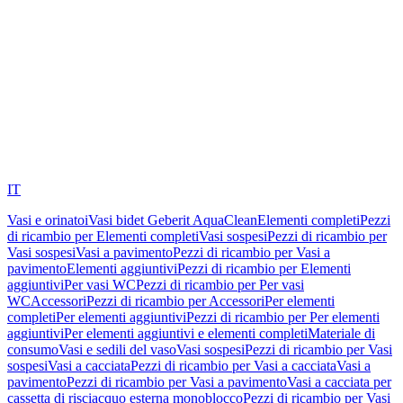
IT
Vasi e orinatoi
Vasi bidet Geberit AquaClean
Elementi completi
Pezzi
di ricambio per Elementi completi
Vasi sospesi
Pezzi di ricambio per
Vasi sospesi
Vasi a pavimento
Pezzi di ricambio per Vasi a
pavimento
Elementi aggiuntivi
Pezzi di ricambio per Elementi
aggiuntivi
Per vasi WC
Pezzi di ricambio per Per vasi
WC
Accessori
Pezzi di ricambio per Accessori
Per elementi
completi
Per elementi aggiuntivi
Pezzi di ricambio per Per elementi
aggiuntivi
Per elementi aggiuntivi e elementi completi
Materiale di
consumo
Vasi e sedili del vaso
Vasi sospesi
Pezzi di ricambio per Vasi
sospesi
Vasi a cacciata
Pezzi di ricambio per Vasi a cacciata
Vasi a
pavimento
Pezzi di ricambio per Vasi a pavimento
Vasi a cacciata per
cassetta di risciacquo esterna monoblocco
Pezzi di ricambio per Vasi