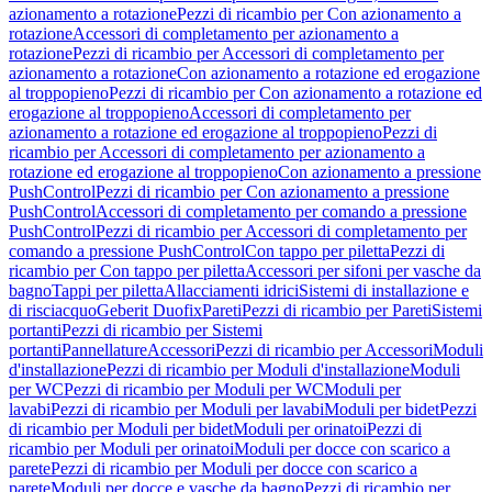
azionamento a rotazione
Pezzi di ricambio per Con azionamento a
rotazione
Accessori di completamento per azionamento a
rotazione
Pezzi di ricambio per Accessori di completamento per
azionamento a rotazione
Con azionamento a rotazione ed erogazione
al troppopieno
Pezzi di ricambio per Con azionamento a rotazione ed
erogazione al troppopieno
Accessori di completamento per
azionamento a rotazione ed erogazione al troppopieno
Pezzi di
ricambio per Accessori di completamento per azionamento a
rotazione ed erogazione al troppopieno
Con azionamento a pressione
PushControl
Pezzi di ricambio per Con azionamento a pressione
PushControl
Accessori di completamento per comando a pressione
PushControl
Pezzi di ricambio per Accessori di completamento per
comando a pressione PushControl
Con tappo per piletta
Pezzi di
ricambio per Con tappo per piletta
Accessori per sifoni per vasche da
bagno
Tappi per piletta
Allacciamenti idrici
Sistemi di installazione e
di risciacquo
Geberit Duofix
Pareti
Pezzi di ricambio per Pareti
Sistemi
portanti
Pezzi di ricambio per Sistemi
portanti
Pannellature
Accessori
Pezzi di ricambio per Accessori
Moduli
d'installazione
Pezzi di ricambio per Moduli d'installazione
Moduli
per WC
Pezzi di ricambio per Moduli per WC
Moduli per
lavabi
Pezzi di ricambio per Moduli per lavabi
Moduli per bidet
Pezzi
di ricambio per Moduli per bidet
Moduli per orinatoi
Pezzi di
ricambio per Moduli per orinatoi
Moduli per docce con scarico a
parete
Pezzi di ricambio per Moduli per docce con scarico a
parete
Moduli per docce e vasche da bagno
Pezzi di ricambio per