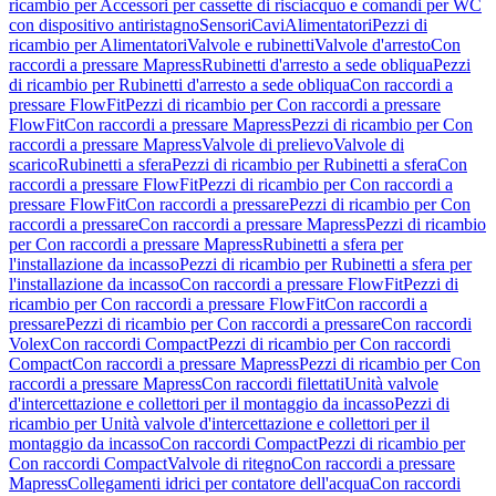
ricambio per Accessori per cassette di risciacquo e comandi per WC
con dispositivo antiristagno
Sensori
Cavi
Alimentatori
Pezzi di
ricambio per Alimentatori
Valvole e rubinetti
Valvole d'arresto
Con
raccordi a pressare Mapress
Rubinetti d'arresto a sede obliqua
Pezzi
di ricambio per Rubinetti d'arresto a sede obliqua
Con raccordi a
pressare FlowFit
Pezzi di ricambio per Con raccordi a pressare
FlowFit
Con raccordi a pressare Mapress
Pezzi di ricambio per Con
raccordi a pressare Mapress
Valvole di prelievo
Valvole di
scarico
Rubinetti a sfera
Pezzi di ricambio per Rubinetti a sfera
Con
raccordi a pressare FlowFit
Pezzi di ricambio per Con raccordi a
pressare FlowFit
Con raccordi a pressare
Pezzi di ricambio per Con
raccordi a pressare
Con raccordi a pressare Mapress
Pezzi di ricambio
per Con raccordi a pressare Mapress
Rubinetti a sfera per
l'installazione da incasso
Pezzi di ricambio per Rubinetti a sfera per
l'installazione da incasso
Con raccordi a pressare FlowFit
Pezzi di
ricambio per Con raccordi a pressare FlowFit
Con raccordi a
pressare
Pezzi di ricambio per Con raccordi a pressare
Con raccordi
Volex
Con raccordi Compact
Pezzi di ricambio per Con raccordi
Compact
Con raccordi a pressare Mapress
Pezzi di ricambio per Con
raccordi a pressare Mapress
Con raccordi filettati
Unità valvole
d'intercettazione e collettori per il montaggio da incasso
Pezzi di
ricambio per Unità valvole d'intercettazione e collettori per il
montaggio da incasso
Con raccordi Compact
Pezzi di ricambio per
Con raccordi Compact
Valvole di ritegno
Con raccordi a pressare
Mapress
Collegamenti idrici per contatore dell'acqua
Con raccordi