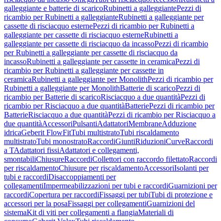
galleggiante e batterie di scarico
Rubinetti a galleggiante
Pezzi di
ricambio per Rubinetti a galleggiante
Rubinetti a galleggiante per
cassette di risciacquo esterne
Pezzi di ricambio per Rubinetti a
galleggiante per cassette di risciacquo esterne
Rubinetti a
galleggiante per cassette di risciacquo da incasso
Pezzi di ricambio
per Rubinetti a galleggiante per cassette di risciacquo da
incasso
Rubinetti a galleggiante per cassette in ceramica
Pezzi di
ricambio per Rubinetti a galleggiante per cassette in
ceramica
Rubinetti a galleggiante per Monolith
Pezzi di ricambio per
Rubinetti a galleggiante per Monolith
Batterie di scarico
Pezzi di
ricambio per Batterie di scarico
Risciacquo a due quantità
Pezzi di
ricambio per Risciacquo a due quantità
Batterie
Pezzi di ricambio per
Batterie
Risciacquo a due quantità
Pezzi di ricambio per Risciacquo a
due quantità
Accessori
Pulsanti
Adattatori
Membrane
Adduzione
idrica
Geberit FlowFit
Tubi multistrato
Tubi riscaldamento
multistrato
Tubi monostrato
Raccordi
Giunti
Riduzioni
Curve
Raccordi
a T
Adattatori fissi
Adattatori e collegamenti,
smontabili
Chiusure
Raccordi
Collettori con raccordo filettato
Raccordi
per riscaldamento
Chiusure per riscaldamento
Accessori
Isolanti per
tubi e raccordi
Disaccoppiamenti per
collegamenti
Impermeabilizzazioni per tubi e raccordi
Guarnizioni per
raccordi
Copertura per raccordi
Fissaggi per tubi
Tubi di protezione e
accessori per la posa
Fissaggi per collegamenti
Guarnizioni del
sistema
Kit di viti per collegamenti a flangia
Materiali di