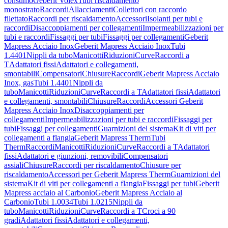
consumo
Geberit Volex
Tubi riscaldamento
monostrato
Raccordi
Allacciamenti
Collettori con raccordo
filettato
Raccordi per riscaldamento
Accessori
Isolanti per tubi e
raccordi
Disaccoppiamenti per collegamenti
Impermeabilizzazioni per
tubi e raccordi
Fissaggi per tubi
Fissaggi per collegamenti
Geberit
Mapress Acciaio Inox
Geberit Mapress Acciaio Inox
Tubi
1.4401
Nippli da tubo
Manicotti
Riduzioni
Curve
Raccordi a
T
Adattatori fissi
Adattatori e collegamenti,
smontabili
Compensatori
Chiusure
Raccordi
Geberit Mapress Acciaio
Inox, gas
Tubi 1.4401
Nippli da
tubo
Manicotti
Riduzioni
Curve
Raccordi a T
Adattatori fissi
Adattatori
e collegamenti, smontabili
Chiusure
Raccordi
Accessori Geberit
Mapress Acciaio Inox
Disaccoppiamenti per
collegamenti
Impermeabilizzazioni per tubi e raccordi
Fissaggi per
tubi
Fissaggi per collegamenti
Guarnizioni del sistema
Kit di viti per
collegamenti a flangia
Geberit Mapress Therm
Tubi
Therm
Raccordi
Manicotti
Riduzioni
Curve
Raccordi a T
Adattatori
fissi
Adattatori e giunzioni, removibili
Compensatori
assiali
Chiusure
Raccordi per riscaldamento
Chiusure per
riscaldamento
Accessori per Geberit Mapress Therm
Guarnizioni del
sistema
Kit di viti per collegamenti a flangia
Fissaggi per tubi
Geberit
Mapress acciaio al Carbonio
Geberit Mapress Acciaio al
Carbonio
Tubi 1.0034
Tubi 1.0215
Nippli da
tubo
Manicotti
Riduzioni
Curve
Raccordi a T
Croci a 90
gradi
Adattatori fissi
Adattatori e collegamenti,