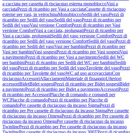
a cacciata per cassetta di risciacquo esterna monoblocco
Vasi a
cacciata
Pezzi di ricambio per Vasi a cacciata
Cassette di risciacquo
esterne per vasi, in vetrochina
Monoblocco
Sedili del vaso
Pezzi di
ricambio per Sedili del vaso
Sedili del vaso
Pezzi di ricambio per
Sedili del vaso
Vasi versione Comfort
Pezzi di ricambio per Vasi
versione Comfort
Vasi a cacciata, prolungati
Pezzi di ricambio per
Vasi a cacciata, prolungati
Sedili del vaso versione Comfort
Pezzi di
ricambio per Sedili del vaso versione Comfort
Sedili del vaso
Pezzi di
ricambio per Sedili del vaso
Vasi per bambini
Pezzi di ricambio per
Vasi per bambini
Vasi sospesi
Pezzi di ricambio per Vasi sospesi
Vasi
a pavimento
Pezzi di ricambio per Vasi a pavimento
Sedili del WC
per bambini
Pezzi di ricambio per Sedili del WC per bambini
Sedili
del vaso
Pezzi di ricambio per Sedili del vaso
Tavolette del vaso
Pezzi
di ricambio per Tavolette del vaso
WC ad uso accovacciato
Con
risciacquo
Accessori
Allacciamenti
Materiale di fissaggio
Ulteriori
accessori
Bidet
Bidet sospesi
Pezzi di ricambio per Bidet sospesi
Bidet
a pavimento
Pezzi di ricambio per Bidet a pavimento
Accessori
Pezzi
di ricambio per Accessori
Placche di comando e comandi per
WC
Placche di comando
Pezzi di ricambio per Placche di
comando
Per cassette di risciacquo da incasso Sigma
Pezzi di
ricambio per Per cassette di risciacquo da incasso Sigma
Per cassette
di risciacquo da incasso Omega
Pezzi di ricambio per Per cassette di
risciacquo da incasso Omega
Per cassette di risciacquo da incasso
Twinline
Pezzi di ricambio per Per cassette di risciacquo da incasso
Twinline
Per cassette di risciacquo da incasso 300T
Pezzi di ricambio