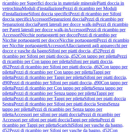
ricambio per Superfici doccia in materiale minerale
Piatti doccia in
vetrochina
Moduli d'installazione
Pezzi di ricambio per Moduli
d'installazione
Sifoni doccia specifici
Pezzi di ricambio per Sifoni
doccia specifici
Accessori
Separazioni doccia
Pezzi di ricambio per
Separazioni doccia
Pareti laterali per docce walk-in
Pezzi di ricambio
per Pareti laterali per docce walk-in
Accessori
Pezzi di ricambio per
Accessori
Nicchie portaoggetti per docce
Pezzi di ricambio per
Nicchie portaoggetti per docce
Nicchie portaoggetti
Pezzi di ricambio
per Nicchie portaoggetti
Accessori
Allacciamenti agli apparecchi per
docce e vasche da bagno
Sifoni per piatti doccia, d52
Pezzi di
ricambio per Sifoni per piatti doccia, d52
Con tappo per piletta
Pezzi
di ricambio per Con tappo per piletta
Sifoni per piatti doccia,
d62
Pezzi di ricambio per Sifoni per piatti doccia, d62
Con tappo per
piletta
Pezzi di ricambio per Con tappo per piletta
Tappi per
piletta
Pezzi di ricambio per Tappi per piletta
Sifoni per piatti doccia,
d90
Pezzi di ricambio per Sifoni per piatti doccia, d90
Con tappo per
piletta
Pezzi di ricambio per Con tappo per piletta
Senza tappo per
piletta
Pezzi di ricambio per Senza tappo per piletta
Tappi per
piletta
Pezzi di ricambio per Tappi per piletta
Sifoni per piatti doccia
Sestra
Pezzi di ricambio per Sifoni per piatti doccia Sestra
Senza
tappo per piletta
Pezzi di ricambio per Senza tappo per
piletta
Accessori per sifoni per piatti doccia
Pezzi di ricambio per
Accessori per sifoni per piatti doccia
Tappi per piletta
Pezzi di
ricambio per Tappi per piletta
Scarichi
Sifoni per vasche da bagno,
d52
Pezzi di ricambio per Sifoni per vasche da bagno, d52
Con