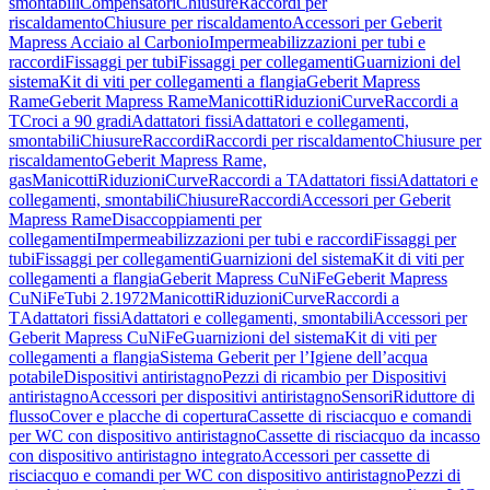
smontabili
Compensatori
Chiusure
Raccordi per
riscaldamento
Chiusure per riscaldamento
Accessori per Geberit
Mapress Acciaio al Carbonio
Impermeabilizzazioni per tubi e
raccordi
Fissaggi per tubi
Fissaggi per collegamenti
Guarnizioni del
sistema
Kit di viti per collegamenti a flangia
Geberit Mapress
Rame
Geberit Mapress Rame
Manicotti
Riduzioni
Curve
Raccordi a
T
Croci a 90 gradi
Adattatori fissi
Adattatori e collegamenti,
smontabili
Chiusure
Raccordi
Raccordi per riscaldamento
Chiusure per
riscaldamento
Geberit Mapress Rame,
gas
Manicotti
Riduzioni
Curve
Raccordi a T
Adattatori fissi
Adattatori e
collegamenti, smontabili
Chiusure
Raccordi
Accessori per Geberit
Mapress Rame
Disaccoppiamenti per
collegamenti
Impermeabilizzazioni per tubi e raccordi
Fissaggi per
tubi
Fissaggi per collegamenti
Guarnizioni del sistema
Kit di viti per
collegamenti a flangia
Geberit Mapress CuNiFe
Geberit Mapress
CuNiFe
Tubi 2.1972
Manicotti
Riduzioni
Curve
Raccordi a
T
Adattatori fissi
Adattatori e collegamenti, smontabili
Accessori per
Geberit Mapress CuNiFe
Guarnizioni del sistema
Kit di viti per
collegamenti a flangia
Sistema Geberit per l’Igiene dell’acqua
potabile
Dispositivi antiristagno
Pezzi di ricambio per Dispositivi
antiristagno
Accessori per dispositivi antiristagno
Sensori
Riduttore di
flusso
Cover e placche di copertura
Cassette di risciacquo e comandi
per WC con dispositivo antiristagno
Cassette di risciacquo da incasso
con dispositivo antiristagno integrato
Accessori per cassette di
risciacquo e comandi per WC con dispositivo antiristagno
Pezzi di