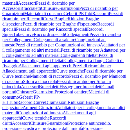
materiali
Accessori
Pezzi di ricambio per
Accessori
Braccialetti
Chiusure
Guarnizioni
Pezzi di ricambio per
Guarnizioni
Materiale di consumo
Geberit PE
Tubi
Raccordi
Pezzi di
ricambio per Raccordi
Curve
Braghe
Riduzioni
Braghe
d'ispezione
Pezzi di ricambio per Braghe d'ispezione
Raccordi
speciali
Pezzi di ricambio per Raccordi speciali
Raccordi
SuperTube
Curve
Raccordi speciali
Collegamenti
Pezzi di ricambio
per Collegamenti
Collegamenti a saldare
Congiunzioni ad
innesto
Pezzi di ricambio per Congiunzioni ad innesto
Adattatori per
il collegamento ad altri materiali
Pezzi di ricambio per Adattatori per
il collegamento ad altri materiali
Collegamenti filettati
Pezzi di
ricambio per Collegamenti filettati
Collegamenti a flangia
Colletti di
fissaggio
Allacciamenti agli apparecchi
Pezzi di ricambio per
Allacciamenti agli apparecchi
Curve tecniche
Pezzi di ricambio per
Curve tecniche
Manicotti di raccordo
Pezzi di ricambio per Manicotti
di raccordo
Sifoni a chiocciola
Pezzi di ricambio per Sifoni a
chiocciola
Accessori
Braccialetti
Fissaggi per braccialetti
Canali
portanti
Chiusure
Guarnizioni
Protezioni cantiere
Materiali di
consumo
Geberit PP-
HT
Tubi
Raccordi
Curve
Diramazioni
Riduzioni
Braghe
d'ispezione
Aumenti
Giunzioni
Adattatori per il collegamento ad altri
materiali
Congiunzioni ad innesto
Allacciamenti agli
apparecchi
Curve tecniche
Raccordi
diritti
Accessori
Chiusure
Guarnizioni
Protezione antincendio,
protezione acustica e protezione dall'umidità
Protezione