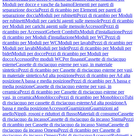
Moduli per docce e vasche da bagno
Elementi per pareti di
separazione doccia
Pezzi di ricambio per Elementi per pareti di
separazione doccia
Moduli per rubinetti
Pezzi di ricambio per Moduli
per rubinetti
Moduli per carichi agenti sulle mensole
Pezzi di ricambio
per Moduli per carichi agenti sulle mensole
Accessori
Pezzi di
ricambio per Accessori
Geberit Combifix
Moduli d'installazione
Pezzi
di ricambio per Moduli d'installazione
Moduli per WC
Pezzi di
ricambio per Moduli per WC
Moduli per lavabi
Pezzi di ricambio per
Moduli per lavabi
Moduli per bidet
Pezzi di ricambio per Moduli per
bidet
Moduli per docce
Pezzi di ricambio per Moduli per
docce
Accessori
Per moduli WC
Per fissaggi
Cassette di risciacquo
esterne
Cassette di risciacquo esterne per vasi, in materiale
sintetico
Pezzi di ricambio per Cassette di risciacquo esterne per vasi,
in materiale sintetico
Ad alta posizione
Pezzi di ricambio per Ad alta
posizione
A bassa e media posizione
Pezzi di ricambio per A bassa e
media posizione
Cassette di risciacquo esterne per vasi, in
ceramica
Pezzi di ricambio per Cassette di risciacquo esterne per
vasi, in ceramica
Monoblocco
Pezzi di ricambio per Monoblocco
Tubi
di risciacquo per cassette di risciacquo esterne
Ad alta posizione
A
bassa e media posizione
Accessori
Guarnizioni
Guarnizioni ad
anello
Nippli, rosoni e riduttori di flusso
Materiali di consumo
Cassette
di risciacquo da incasso
Cassette di risciacquo da incasso Sigma
Pezzi
di ricambio per Cassette di risciacquo da incasso Sigma
Cassette di
risciacquo da incasso Omega
Pezzi di ricambio per Cassette di
risciacquo da incasso Omega
Tubi di risciacquo
Accessori
Rubinetti a