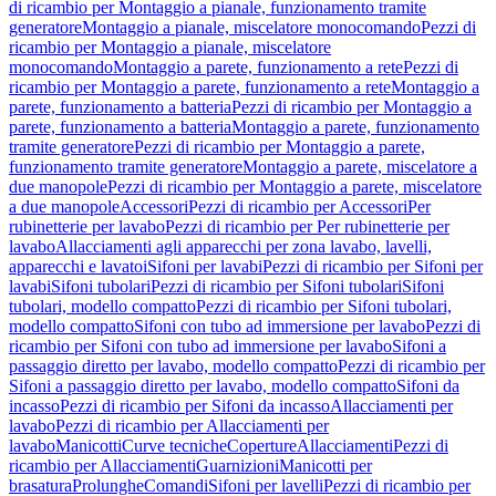
di ricambio per Montaggio a pianale, funzionamento tramite
generatore
Montaggio a pianale, miscelatore monocomando
Pezzi di
ricambio per Montaggio a pianale, miscelatore
monocomando
Montaggio a parete, funzionamento a rete
Pezzi di
ricambio per Montaggio a parete, funzionamento a rete
Montaggio a
parete, funzionamento a batteria
Pezzi di ricambio per Montaggio a
parete, funzionamento a batteria
Montaggio a parete, funzionamento
tramite generatore
Pezzi di ricambio per Montaggio a parete,
funzionamento tramite generatore
Montaggio a parete, miscelatore a
due manopole
Pezzi di ricambio per Montaggio a parete, miscelatore
a due manopole
Accessori
Pezzi di ricambio per Accessori
Per
rubinetterie per lavabo
Pezzi di ricambio per Per rubinetterie per
lavabo
Allacciamenti agli apparecchi per zona lavabo, lavelli,
apparecchi e lavatoi
Sifoni per lavabi
Pezzi di ricambio per Sifoni per
lavabi
Sifoni tubolari
Pezzi di ricambio per Sifoni tubolari
Sifoni
tubolari, modello compatto
Pezzi di ricambio per Sifoni tubolari,
modello compatto
Sifoni con tubo ad immersione per lavabo
Pezzi di
ricambio per Sifoni con tubo ad immersione per lavabo
Sifoni a
passaggio diretto per lavabo, modello compatto
Pezzi di ricambio per
Sifoni a passaggio diretto per lavabo, modello compatto
Sifoni da
incasso
Pezzi di ricambio per Sifoni da incasso
Allacciamenti per
lavabo
Pezzi di ricambio per Allacciamenti per
lavabo
Manicotti
Curve tecniche
Coperture
Allacciamenti
Pezzi di
ricambio per Allacciamenti
Guarnizioni
Manicotti per
brasatura
Prolunghe
Comandi
Sifoni per lavelli
Pezzi di ricambio per