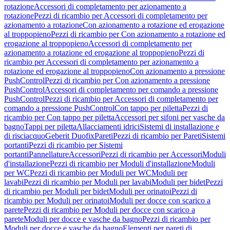
rotazione
Accessori di completamento per azionamento a
rotazione
Pezzi di ricambio per Accessori di completamento per
azionamento a rotazione
Con azionamento a rotazione ed erogazione
al troppopieno
Pezzi di ricambio per Con azionamento a rotazione ed
erogazione al troppopieno
Accessori di completamento per
azionamento a rotazione ed erogazione al troppopieno
Pezzi di
ricambio per Accessori di completamento per azionamento a
rotazione ed erogazione al troppopieno
Con azionamento a pressione
PushControl
Pezzi di ricambio per Con azionamento a pressione
PushControl
Accessori di completamento per comando a pressione
PushControl
Pezzi di ricambio per Accessori di completamento per
comando a pressione PushControl
Con tappo per piletta
Pezzi di
ricambio per Con tappo per piletta
Accessori per sifoni per vasche da
bagno
Tappi per piletta
Allacciamenti idrici
Sistemi di installazione e
di risciacquo
Geberit Duofix
Pareti
Pezzi di ricambio per Pareti
Sistemi
portanti
Pezzi di ricambio per Sistemi
portanti
Pannellature
Accessori
Pezzi di ricambio per Accessori
Moduli
d'installazione
Pezzi di ricambio per Moduli d'installazione
Moduli
per WC
Pezzi di ricambio per Moduli per WC
Moduli per
lavabi
Pezzi di ricambio per Moduli per lavabi
Moduli per bidet
Pezzi
di ricambio per Moduli per bidet
Moduli per orinatoi
Pezzi di
ricambio per Moduli per orinatoi
Moduli per docce con scarico a
parete
Pezzi di ricambio per Moduli per docce con scarico a
parete
Moduli per docce e vasche da bagno
Pezzi di ricambio per
Moduli per docce e vasche da bagno
Elementi per pareti di