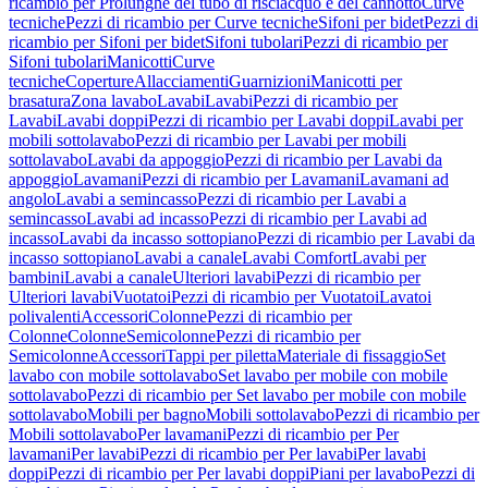
ricambio per Prolunghe del tubo di risciacquo e del cannotto
Curve
tecniche
Pezzi di ricambio per Curve tecniche
Sifoni per bidet
Pezzi di
ricambio per Sifoni per bidet
Sifoni tubolari
Pezzi di ricambio per
Sifoni tubolari
Manicotti
Curve
tecniche
Coperture
Allacciamenti
Guarnizioni
Manicotti per
brasatura
Zona lavabo
Lavabi
Lavabi
Pezzi di ricambio per
Lavabi
Lavabi doppi
Pezzi di ricambio per Lavabi doppi
Lavabi per
mobili sottolavabo
Pezzi di ricambio per Lavabi per mobili
sottolavabo
Lavabi da appoggio
Pezzi di ricambio per Lavabi da
appoggio
Lavamani
Pezzi di ricambio per Lavamani
Lavamani ad
angolo
Lavabi a semincasso
Pezzi di ricambio per Lavabi a
semincasso
Lavabi ad incasso
Pezzi di ricambio per Lavabi ad
incasso
Lavabi da incasso sottopiano
Pezzi di ricambio per Lavabi da
incasso sottopiano
Lavabi a canale
Lavabi Comfort
Lavabi per
bambini
Lavabi a canale
Ulteriori lavabi
Pezzi di ricambio per
Ulteriori lavabi
Vuotatoi
Pezzi di ricambio per Vuotatoi
Lavatoi
polivalenti
Accessori
Colonne
Pezzi di ricambio per
Colonne
Colonne
Semicolonne
Pezzi di ricambio per
Semicolonne
Accessori
Tappi per piletta
Materiale di fissaggio
Set
lavabo con mobile sottolavabo
Set lavabo per mobile con mobile
sottolavabo
Pezzi di ricambio per Set lavabo per mobile con mobile
sottolavabo
Mobili per bagno
Mobili sottolavabo
Pezzi di ricambio per
Mobili sottolavabo
Per lavamani
Pezzi di ricambio per Per
lavamani
Per lavabi
Pezzi di ricambio per Per lavabi
Per lavabi
doppi
Pezzi di ricambio per Per lavabi doppi
Piani per lavabo
Pezzi di