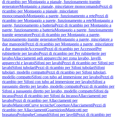
di ricambio per Montaggio a pianale, funzionamento tramite
generatore
Montaggio a pianale, miscelatore monocomando
Pezzi di
ricambio per Montaggio a pianale, miscelatore
monocomando
Montaggio a parete, funzionamento a rete
Pezzi di
ricambio per Montaggio a parete, funzionamento a rete
Montaggio a
parete, funzionamento a batteria
Pezzi di ricambio per Montaggio a
parete, funzionamento a batteria
Montaggio a parete, funzionamento
tramite generatore
Pezzi di ricambio per Montaggio a parete,
funzionamento tramite generatore
Montaggio a parete, miscelatore a
due manopole
Pezzi di ricambio per Montaggio a parete, miscelatore
a due manopole
Accessori
Pezzi di ricambio per Accessori
Per
rubinetterie per lavabo
Pezzi di ricambio per Per rubinetterie per
lavabo
Allacciamenti agli apparecchi per zona lavabo, lavelli,
apparecchi e lavatoi
Sifoni per lavabi
Pezzi di ricambio per Sifoni per
lavabi
Sifoni tubolari
Pezzi di ricambio per Sifoni tubolari
Sifoni
tubolari, modello compatto
Pezzi di ricambio per Sifoni tubolari,
modello compatto
Sifoni con tubo ad immersione per lavabo
Pezzi di
ricambio per Sifoni con tubo ad immersione per lavabo
Sifoni a
passaggio diretto per lavabo, modello compatto
Pezzi di ricambio per
Sifoni a passaggio diretto per lavabo, modello compatto
Sifoni da
incasso
Pezzi di ricambio per Sifoni da incasso
Allacciamenti per
lavabo
Pezzi di ricambio per Allacciamenti per
lavabo
Manicotti
Curve tecniche
Coperture
Allacciamenti
Pezzi di
ricambio per Allacciamenti
Guarnizioni
Manicotti per
brasatura
Prolunghe
Comandi
Sifoni per lavelli
Pezzi di ricambio per