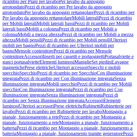
ricambio per Piani per lavabo
Per lavabo da appoggio
arrotondato
Pezzi di ricambio per Per lavabo da appoggio
arrotondato
Per lavabo da appoggio rettangolare
Pezzi di ricambio per
Per lavabo da appoggio rettangolare
Mobili laterali
Pezzi di ricambio
per Mobili laterali
Mobili laterali bassi
Pezzi di ricambio per Mobili
laterali bassi
Mobili a colonna
Pezzi di ricambio per Mobili a
colonna
Mobili a mezza altezza
Pezzi di ricambio per Mobili a mezza
altezza
Mobili pensili
Pezzi di ricambio per Mobili pensili
Ulteriori
mobili per bagno
Pezzi di ricambio per Ulteriori mobili per
bagno
Mensole contenitore
Pezzi di ricambio per Mensole
contenitore
Accessori
Inserti per cassetti e portaoggetti
Portasalviette e
ganci portasalviette
Elementi luminosi
Maniglie
Set piedini
Lavagne
magnetiche
Prese elettriche
Ulteriori accessori
Specchi e mobili
specchio
Specchio
Pezzi di ricambio per Specchio
Con illuminazione
integrata
Pezzi di ricambio per Con illuminazione integrata
Senza
illuminazione integrata
Mobili specchio
Pezzi di ricambio per Mobili
specchio
Con illuminazione integrata
Pezzi di ricambio per Con
illuminazione integrata
Senza illuminazione integrata
Pezzi di
ricambio per Senza illuminazione integrata
Accessori
Elementi
luminosi
Ulteriori accessori
Prese elettriche
Rubinetti
Rubinetterie per
lavabo
Pezzi di ricambio per Rubinetterie per lavabo
Montaggio a
pianale, funzionamento a rete
Pezzi di ricambio per Montaggio a
pianale, funzionamento a rete
Montaggio a pianale, funzionamento a
batteria
Pezzi di ricambio per Montaggio a pianale, funzionamento a
batteria
Montaggio a pianale, funzionamento tramite generatore
Pezzi