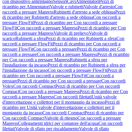
con dispositivo antiristagno
Sensori
Cavi
Alimentatori
Pezzi di
ricambio per Alimentatori
Valvole e rubinetti
Valvole d'arresto
Con
raccordi a pressare Mapress
Rubinetti d'arresto a sede obliqua
Pezzi
di ricambio per Rubinetti d'arresto a sede obliqua
Con raccordi a
pressare FlowFit
Pezzi di ricambio per Con raccordi a pressare
FlowFit
Con raccordi a pressare Mapress
Pezzi di ricambio per Con
raccordi a pressare Mapress
Valvole di prelievo
Valvole di
scarico
Rubinetti a sfera
Pezzi di ricambio per Rubinetti a sfera
Con
raccordi a pressare FlowFit
Pezzi di ricambio per Con raccordi a
pressare FlowFit
Con raccordi a pressare
Pezzi di ricambio per Con
raccordi a pressare
Con raccordi a pressare Mapress
Pezzi di ricambio
per Con raccordi a pressare Mapress
Rubinetti a sfera per
l'installazione da incasso
Pezzi di ricambio per Rubinetti a sfera per
l'installazione da incasso
Con raccordi a pressare FlowFit
Pezzi di
ricambio per Con raccordi a pressare FlowFit
Con raccordi a
pressare
Pezzi di ricambio per Con raccordi a pressare
Con raccordi
Volex
Con raccordi Compact
Pezzi di ricambio per Con raccordi
Compact
Con raccordi a pressare Mapress
Pezzi di ricambio per Con
raccordi a pressare Mapress
Con raccordi filettati
Unità valvole
d'intercettazione e collettori per il montaggio da incasso
Pezzi di
ricambio per Unità valvole d'intercettazione e collettori per il
montaggio da incasso
Con raccordi Compact
Pezzi di ricambio per
Con raccordi Compact
Valvole di ritegno
Con raccordi a pressare
Mapress
Collegamenti idrici per contatore dell'acqua
Con raccordi
filettati
Valvole di sfiato per riscaldamento
Valvole di sfiato