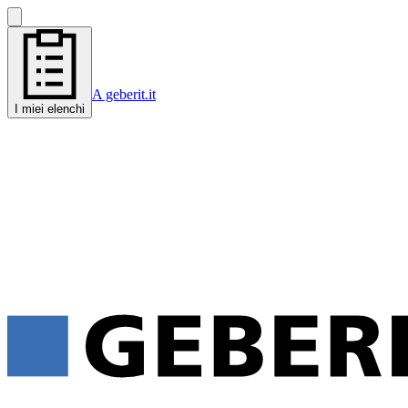
A geberit.it
I miei elenchi