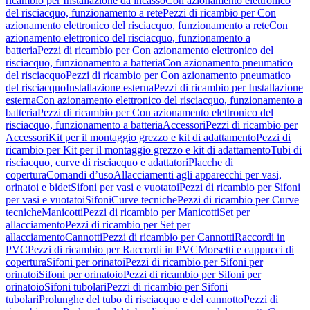
ricambio per Installazione da incasso
Con azionamento elettronico
del risciacquo, funzionamento a rete
Pezzi di ricambio per Con
azionamento elettronico del risciacquo, funzionamento a rete
Con
azionamento elettronico del risciacquo, funzionamento a
batteria
Pezzi di ricambio per Con azionamento elettronico del
risciacquo, funzionamento a batteria
Con azionamento pneumatico
del risciacquo
Pezzi di ricambio per Con azionamento pneumatico
del risciacquo
Installazione esterna
Pezzi di ricambio per Installazione
esterna
Con azionamento elettronico del risciacquo, funzionamento a
batteria
Pezzi di ricambio per Con azionamento elettronico del
risciacquo, funzionamento a batteria
Accessori
Pezzi di ricambio per
Accessori
Kit per il montaggio grezzo e kit di adattamento
Pezzi di
ricambio per Kit per il montaggio grezzo e kit di adattamento
Tubi di
risciacquo, curve di risciacquo e adattatori
Placche di
copertura
Comandi d’uso
Allacciamenti agli apparecchi per vasi,
orinatoi e bidet
Sifoni per vasi e vuotatoi
Pezzi di ricambio per Sifoni
per vasi e vuotatoi
Sifoni
Curve tecniche
Pezzi di ricambio per Curve
tecniche
Manicotti
Pezzi di ricambio per Manicotti
Set per
allacciamento
Pezzi di ricambio per Set per
allacciamento
Cannotti
Pezzi di ricambio per Cannotti
Raccordi in
PVC
Pezzi di ricambio per Raccordi in PVC
Morsetti e cappucci di
copertura
Sifoni per orinatoi
Pezzi di ricambio per Sifoni per
orinatoi
Sifoni per orinatoio
Pezzi di ricambio per Sifoni per
orinatoio
Sifoni tubolari
Pezzi di ricambio per Sifoni
tubolari
Prolunghe del tubo di risciacquo e del cannotto
Pezzi di