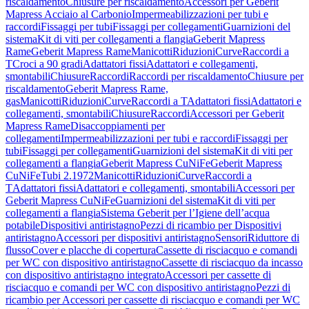
riscaldamento
Chiusure per riscaldamento
Accessori per Geberit
Mapress Acciaio al Carbonio
Impermeabilizzazioni per tubi e
raccordi
Fissaggi per tubi
Fissaggi per collegamenti
Guarnizioni del
sistema
Kit di viti per collegamenti a flangia
Geberit Mapress
Rame
Geberit Mapress Rame
Manicotti
Riduzioni
Curve
Raccordi a
T
Croci a 90 gradi
Adattatori fissi
Adattatori e collegamenti,
smontabili
Chiusure
Raccordi
Raccordi per riscaldamento
Chiusure per
riscaldamento
Geberit Mapress Rame,
gas
Manicotti
Riduzioni
Curve
Raccordi a T
Adattatori fissi
Adattatori e
collegamenti, smontabili
Chiusure
Raccordi
Accessori per Geberit
Mapress Rame
Disaccoppiamenti per
collegamenti
Impermeabilizzazioni per tubi e raccordi
Fissaggi per
tubi
Fissaggi per collegamenti
Guarnizioni del sistema
Kit di viti per
collegamenti a flangia
Geberit Mapress CuNiFe
Geberit Mapress
CuNiFe
Tubi 2.1972
Manicotti
Riduzioni
Curve
Raccordi a
T
Adattatori fissi
Adattatori e collegamenti, smontabili
Accessori per
Geberit Mapress CuNiFe
Guarnizioni del sistema
Kit di viti per
collegamenti a flangia
Sistema Geberit per l’Igiene dell’acqua
potabile
Dispositivi antiristagno
Pezzi di ricambio per Dispositivi
antiristagno
Accessori per dispositivi antiristagno
Sensori
Riduttore di
flusso
Cover e placche di copertura
Cassette di risciacquo e comandi
per WC con dispositivo antiristagno
Cassette di risciacquo da incasso
con dispositivo antiristagno integrato
Accessori per cassette di
risciacquo e comandi per WC con dispositivo antiristagno
Pezzi di
ricambio per Accessori per cassette di risciacquo e comandi per WC