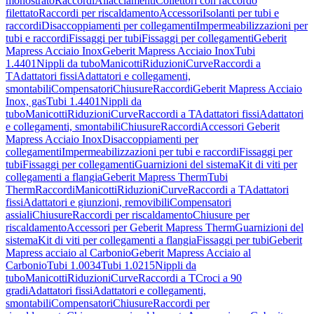
monostrato
Raccordi
Allacciamenti
Collettori con raccordo
filettato
Raccordi per riscaldamento
Accessori
Isolanti per tubi e
raccordi
Disaccoppiamenti per collegamenti
Impermeabilizzazioni per
tubi e raccordi
Fissaggi per tubi
Fissaggi per collegamenti
Geberit
Mapress Acciaio Inox
Geberit Mapress Acciaio Inox
Tubi
1.4401
Nippli da tubo
Manicotti
Riduzioni
Curve
Raccordi a
T
Adattatori fissi
Adattatori e collegamenti,
smontabili
Compensatori
Chiusure
Raccordi
Geberit Mapress Acciaio
Inox, gas
Tubi 1.4401
Nippli da
tubo
Manicotti
Riduzioni
Curve
Raccordi a T
Adattatori fissi
Adattatori
e collegamenti, smontabili
Chiusure
Raccordi
Accessori Geberit
Mapress Acciaio Inox
Disaccoppiamenti per
collegamenti
Impermeabilizzazioni per tubi e raccordi
Fissaggi per
tubi
Fissaggi per collegamenti
Guarnizioni del sistema
Kit di viti per
collegamenti a flangia
Geberit Mapress Therm
Tubi
Therm
Raccordi
Manicotti
Riduzioni
Curve
Raccordi a T
Adattatori
fissi
Adattatori e giunzioni, removibili
Compensatori
assiali
Chiusure
Raccordi per riscaldamento
Chiusure per
riscaldamento
Accessori per Geberit Mapress Therm
Guarnizioni del
sistema
Kit di viti per collegamenti a flangia
Fissaggi per tubi
Geberit
Mapress acciaio al Carbonio
Geberit Mapress Acciaio al
Carbonio
Tubi 1.0034
Tubi 1.0215
Nippli da
tubo
Manicotti
Riduzioni
Curve
Raccordi a T
Croci a 90
gradi
Adattatori fissi
Adattatori e collegamenti,
smontabili
Compensatori
Chiusure
Raccordi per