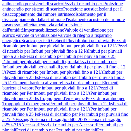
antincendio per sistemi di scarico
Pezzi di ricambio per Protezione
antincendio per sistemi di scarico
Protezione acustica
Isolanti per il
disaccoppiamento dal rumore intrinseco
Isolamento per il
disaccoppiamento dalla struttura e l'isolamento acustico del rumore
trasmesso indirettamente via aria
Protezione
dall'umidità
Impermeabilizzazione
Valvole di ventilazione per
scarico
Valvole di ventilazione
Valvole di ritegno a risparmio
energetico
Scarico per tetti Geberit Pluvia
Imbuti per pluviali
Pezzi di
ricambio per Imbuti per pluviali
Imbuti per pluviali fino a 12 l/s
Pezzi
di ricambio per Imbuti per pluviali fino a 12 l/s
Imbuti per pluviali
fino a 25 l/s
Pezzi di ricambio per Imbuti per pluviali fino a 25
l/s
Imbuti per pluviali per canali di gronda
Pezzi di ricambio per
Imbuti per pluviali per canali di gronda
Imbuti per pluviali fino a 12
l/s
Pezzi di ricambio per Imbuti per pluviali fino a 12 l/s
Imbuti per
pluviali fino a 25 l/s
Pezzi di ricambio per Imbuti per pluviali fino a
25 l/s
Elementi barriera al vapore
Pezzi di ricambio per Elementi
barriera al vapore
Per imbuti per pluviali fino a 12 l/s
Pezzi di
ricambio per Per imbuti per pluviali fino a 12 l/s
Per imbuti per
pluviali fino a 25 l/s
Troppopieni d'emergenza
Pezzi di ricambio per
Troppopieni d'emergenza
Per imbuti per pluviali fino a 12 l/s
Pezzi di
ricambio per Per imbuti per pluviali fino a 12 l/s
Per imbuti per
pluviali fino a 25 l/s
Pezzi di ricambio per Per imbuti per pluviali fino
a 25 l/s
Fissaggi
Sistema di fissaggio d40–200
Sistema di fissaggio
d250–315
Accessori
Pezzi di ricambio per Accessori
Per imbuti per
pluviali
Pezzi di ricambio per Per imbuti per pluviali
Per