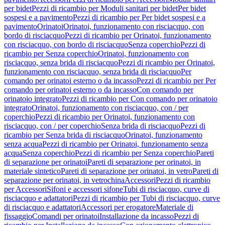
per bidet
Pezzi di ricambio per Moduli sanitari per bidet
Per bidet
sospesi e a pavimento
Pezzi di ricambio per Per bidet sospesi e a
pavimento
Orinatoi
Orinatoi, funzionamento con risciacquo, con
bordo di risciacquo
Pezzi di ricambio per Orinatoi, funzionamento
con risciacquo, con bordo di risciacquo
Senza coperchio
Pezzi di
ricambio per Senza coperchio
Orinatoi, funzionamento con
risciacquo, senza brida di risciacquo
Pezzi di ricambio per Orinatoi,
funzionamento con risciacquo, senza brida di risciacquo
Per
comando per orinatoi esterno o da incasso
Pezzi di ricambio per Per
comando per orinatoi esterno o da incasso
Con comando per
orinatoio integrato
Pezzi di ricambio per Con comando per orinatoio
integrato
Orinatoi, funzionamento con risciacquo, con / per
coperchio
Pezzi di ricambio per Orinatoi, funzionamento con
risciacquo, con / per coperchio
Senza brida di risciacquo
Pezzi di
ricambio per Senza brida di risciacquo
Orinatoi, funzionamento
senza acqua
Pezzi di ricambio per Orinatoi, funzionamento senza
acqua
Senza coperchio
Pezzi di ricambio per Senza coperchio
Pareti
di separazione per orinatoi
Pareti di separazione per orinatoi, in
materiale sintetico
Pareti di separazione per orinatoi, in vetro
Pareti di
separazione per orinatoi, in vetrochina
Accessori
Pezzi di ricambio
per Accessori
Sifoni e accessori sifone
Tubi di risciacquo, curve di
risciacquo e adattatori
Pezzi di ricambio per Tubi di risciacquo, curve
di risciacquo e adattatori
Accessori per erogatore
Materiale di
fissaggio
Comandi per orinatoi
Installazione da incasso
Pezzi di