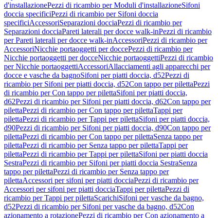
d'installazione
Pezzi di ricambio per Moduli d'installazione
Sifoni
doccia specifici
Pezzi di ricambio per Sifoni doccia
specifici
Accessori
Separazioni doccia
Pezzi di ricambio per
Separazioni doccia
Pareti laterali per docce walk-in
Pezzi di ricambio
per Pareti laterali per docce walk-in
Accessori
Pezzi di ricambio per
Accessori
Nicchie portaoggetti per docce
Pezzi di ricambio per
Nicchie portaoggetti per docce
Nicchie portaoggetti
Pezzi di ricambio
per Nicchie portaoggetti
Accessori
Allacciamenti agli apparecchi per
docce e vasche da bagno
Sifoni per piatti doccia, d52
Pezzi di
ricambio per Sifoni per piatti doccia, d52
Con tappo per piletta
Pezzi
di ricambio per Con tappo per piletta
Sifoni per piatti doccia,
d62
Pezzi di ricambio per Sifoni per piatti doccia, d62
Con tappo per
piletta
Pezzi di ricambio per Con tappo per piletta
Tappi per
piletta
Pezzi di ricambio per Tappi per piletta
Sifoni per piatti doccia,
d90
Pezzi di ricambio per Sifoni per piatti doccia, d90
Con tappo per
piletta
Pezzi di ricambio per Con tappo per piletta
Senza tappo per
piletta
Pezzi di ricambio per Senza tappo per piletta
Tappi per
piletta
Pezzi di ricambio per Tappi per piletta
Sifoni per piatti doccia
Sestra
Pezzi di ricambio per Sifoni per piatti doccia Sestra
Senza
tappo per piletta
Pezzi di ricambio per Senza tappo per
piletta
Accessori per sifoni per piatti doccia
Pezzi di ricambio per
Accessori per sifoni per piatti doccia
Tappi per piletta
Pezzi di
ricambio per Tappi per piletta
Scarichi
Sifoni per vasche da bagno,
d52
Pezzi di ricambio per Sifoni per vasche da bagno, d52
Con
azionamento a rotazione
Pezzi di ricambio per Con azionamento a