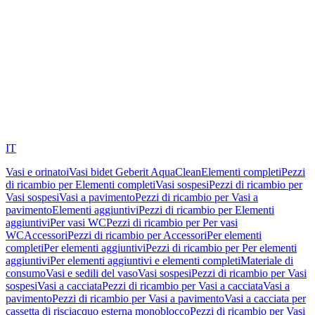
IT
Vasi e orinatoi
Vasi bidet Geberit AquaClean
Elementi completi
Pezzi
di ricambio per Elementi completi
Vasi sospesi
Pezzi di ricambio per
Vasi sospesi
Vasi a pavimento
Pezzi di ricambio per Vasi a
pavimento
Elementi aggiuntivi
Pezzi di ricambio per Elementi
aggiuntivi
Per vasi WC
Pezzi di ricambio per Per vasi
WC
Accessori
Pezzi di ricambio per Accessori
Per elementi
completi
Per elementi aggiuntivi
Pezzi di ricambio per Per elementi
aggiuntivi
Per elementi aggiuntivi e elementi completi
Materiale di
consumo
Vasi e sedili del vaso
Vasi sospesi
Pezzi di ricambio per Vasi
sospesi
Vasi a cacciata
Pezzi di ricambio per Vasi a cacciata
Vasi a
pavimento
Pezzi di ricambio per Vasi a pavimento
Vasi a cacciata per
cassetta di risciacquo esterna monoblocco
Pezzi di ricambio per Vasi