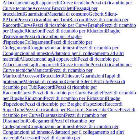
Allacciamenti agli apparecchi
Curve tecniche
Pezzi di ricambio per
Curve tecniche
Accessori
Braccialetti
Fissaggi per
braccialetti
Guarnizioni
Materiali di consumo
Geberit Silent-
PP
Tubi
Pezzi di ricambio per Tubi
Raccordi
Pezzi di ricambio per
Raccordi
Curve
Pezzi di ricambio per Curve
Braghe
Pezzi di ricambio
per Braghe
Riduzioni
Pezzi di ricambio per Riduzioni
Braghe
d'ispezione
Pezzi di ricambio per Braghe
d'ispezione
Collegamenti
Pezzi di ricambio per
Collegamenti
Congiunzioni ad innesto
Pezzi di ricambio per
Congiunzioni ad innesto
Adattatori per il collegamento ad altri
materiali
Allacciamenti agli apparecchi
Pezzi di ricambio per
Allacciamenti agli apparecchi
Curve tecniche
Pezzi di ricambio per
Curve tecniche
Manicotti
Pezzi di ricambio per
Manicotti
Accessori
Braccialetti
Chiusure
Guarnizioni
Tappi di
protezione
Materiali di consumo
Geberit Silent-Pro
Tubi
Pezzi di
ricambio per Tubi
Raccordi
Pezzi di ricambio per
Raccordi
Curve
Pezzi di ricambio per Curve
Braghe
Pezzi di ricambio
per Braghe
Riduzioni
Pezzi di ricambio per Riduzioni
Braghe
d'ispezione
Pezzi di ricambio per Braghe d'ispezione
Raccordi
SuperTube
Pezzi di ricambio per Raccordi SuperTube
Curve
Pezzi di
ricambio per Curve
Diramazioni
Pezzi di ricambio per
Diramazioni
Collegamenti
Pezzi di ricambio per
Collegamenti
Congiunzioni ad innesto
Pezzi di ricambio per
Congiunzioni ad innesto
Adattatori per il collegamento ad altri
materiali
Accessori
Pezzi di ricambio per