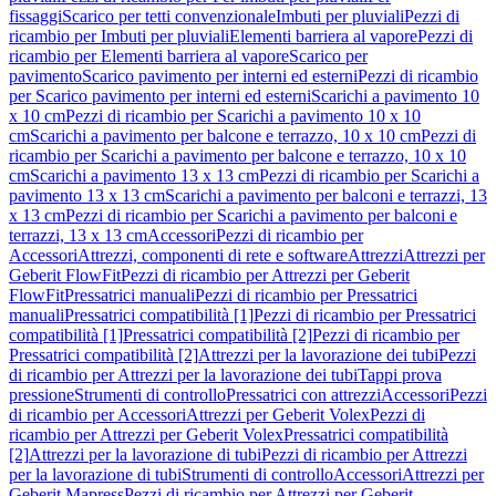
fissaggi
Scarico per tetti convenzionale
Imbuti per pluviali
Pezzi di
ricambio per Imbuti per pluviali
Elementi barriera al vapore
Pezzi di
ricambio per Elementi barriera al vapore
Scarico per
pavimento
Scarico pavimento per interni ed esterni
Pezzi di ricambio
per Scarico pavimento per interni ed esterni
Scarichi a pavimento 10
x 10 cm
Pezzi di ricambio per Scarichi a pavimento 10 x 10
cm
Scarichi a pavimento per balcone e terrazzo, 10 x 10 cm
Pezzi di
ricambio per Scarichi a pavimento per balcone e terrazzo, 10 x 10
cm
Scarichi a pavimento 13 x 13 cm
Pezzi di ricambio per Scarichi a
pavimento 13 x 13 cm
Scarichi a pavimento per balconi e terrazzi, 13
x 13 cm
Pezzi di ricambio per Scarichi a pavimento per balconi e
terrazzi, 13 x 13 cm
Accessori
Pezzi di ricambio per
Accessori
Attrezzi, componenti di rete e software
Attrezzi
Attrezzi per
Geberit FlowFit
Pezzi di ricambio per Attrezzi per Geberit
FlowFit
Pressatrici manuali
Pezzi di ricambio per Pressatrici
manuali
Pressatrici compatibilità [1]
Pezzi di ricambio per Pressatrici
compatibilità [1]
Pressatrici compatibilità [2]
Pezzi di ricambio per
Pressatrici compatibilità [2]
Attrezzi per la lavorazione dei tubi
Pezzi
di ricambio per Attrezzi per la lavorazione dei tubi
Tappi prova
pressione
Strumenti di controllo
Pressatrici con attrezzi
Accessori
Pezzi
di ricambio per Accessori
Attrezzi per Geberit Volex
Pezzi di
ricambio per Attrezzi per Geberit Volex
Pressatrici compatibilità
[2]
Attrezzi per la lavorazione di tubi
Pezzi di ricambio per Attrezzi
per la lavorazione di tubi
Strumenti di controllo
Accessori
Attrezzi per
Geberit Mapress
Pezzi di ricambio per Attrezzi per Geberit