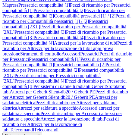
Mapress
Pressatrici compatibilità [1]
Pezzi di ricambio per Pressatrici
compatibilità [1]
Pressatrici compatibilità [2]
Pezzi di ricambio per
Pressatrici compatibilità [2]
Compatibilità pressatrici [1] / [2]
Pezzi di
ricambio per Compatibilità pressatrici [1] / [2]
Pressatrici
compatibilità [2XL]
Pezzi di ricambio per Pressatrici compatibilità
[2XL]
Pressatrici compatibilità [3]
Pezzi di ricambio per Pressatrici
compatibilità [3]
Pressatrici compatibilità [4]
Pezzi di ricambio per
Pressatrici compatibilità [4]
Attrezzi per la lavorazione di tubi
Pezzi di
ricambio per Attrezzi per la lavorazione di tubi
Tappi prova
pressione
Strumenti di controllo
Accessori
Pressatrici
Pezzi di ricambio
per Pressatrici
Pressatrici compatibilità [1]
Pezzi di ricambio per
Pressatrici compatibilità [1]
Pressatrici compatibilità [2]
Pezzi di
ricambio per Pressatrici compatibilità [2]
Pressatrici compatibilità
[2XL]
Pezzi di ricambio per Pressatrici compatibilità
[2XL]
Pressatrici compatibilità [4]
Pezzi di ricambio per Pressatrici
compatibilità [4]
Per sistemi di pannelli radianti Geberit
Srotolatori
tubi
Attrezzi per Geberit Silent-db20 / Geberit PE
Pezzi di ricambio
per Attrezzi per Geberit Silent-db20 / Geberit PE
Attrezzi per
saldatura elettrica
Pezzi di ricambio per Attrezzi per saldatura
elettrica
Attrezzi per saldatura a specchio
Accessori attrezzi per
saldatura a specchio
Pezzi di ricambio per Accessori attrezzi per
saldatura a specchio
Attrezzi per la lavorazione di tubi
Pezzi di
ricambio per Attrezzi per la lavorazione di
tubi
Telecomandi
Telecomandi