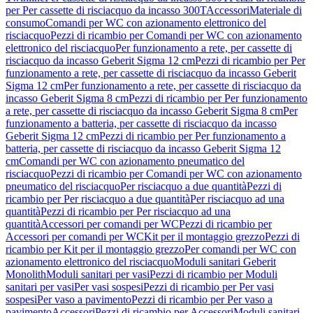
per Per cassette di risciacquo da incasso 300T
Accessori
Materiale di
consumo
Comandi per WC con azionamento elettronico del
risciacquo
Pezzi di ricambio per Comandi per WC con azionamento
elettronico del risciacquo
Per funzionamento a rete, per cassette di
risciacquo da incasso Geberit Sigma 12 cm
Pezzi di ricambio per Per
funzionamento a rete, per cassette di risciacquo da incasso Geberit
Sigma 12 cm
Per funzionamento a rete, per cassette di risciacquo da
incasso Geberit Sigma 8 cm
Pezzi di ricambio per Per funzionamento
a rete, per cassette di risciacquo da incasso Geberit Sigma 8 cm
Per
funzionamento a batteria, per cassette di risciacquo da incasso
Geberit Sigma 12 cm
Pezzi di ricambio per Per funzionamento a
batteria, per cassette di risciacquo da incasso Geberit Sigma 12
cm
Comandi per WC con azionamento pneumatico del
risciacquo
Pezzi di ricambio per Comandi per WC con azionamento
pneumatico del risciacquo
Per risciacquo a due quantità
Pezzi di
ricambio per Per risciacquo a due quantità
Per risciacquo ad una
quantità
Pezzi di ricambio per Per risciacquo ad una
quantità
Accessori per comandi per WC
Pezzi di ricambio per
Accessori per comandi per WC
Kit per il montaggio grezzo
Pezzi di
ricambio per Kit per il montaggio grezzo
Per comandi per WC con
azionamento elettronico del risciacquo
Moduli sanitari Geberit
Monolith
Moduli sanitari per vasi
Pezzi di ricambio per Moduli
sanitari per vasi
Per vasi sospesi
Pezzi di ricambio per Per vasi
sospesi
Per vaso a pavimento
Pezzi di ricambio per Per vaso a
pavimento
Accessori
Pezzi di ricambio per Accessori
Moduli sanitari