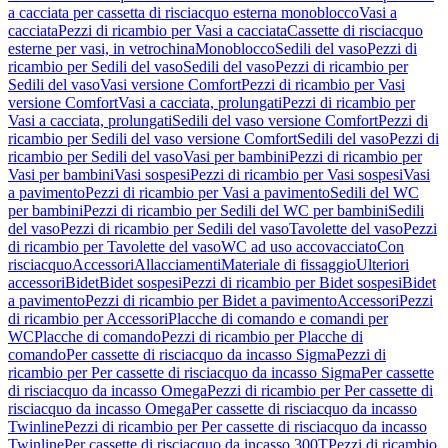
a cacciata per cassetta di risciacquo esterna monoblocco
Vasi a
cacciata
Pezzi di ricambio per Vasi a cacciata
Cassette di risciacquo
esterne per vasi, in vetrochina
Monoblocco
Sedili del vaso
Pezzi di
ricambio per Sedili del vaso
Sedili del vaso
Pezzi di ricambio per
Sedili del vaso
Vasi versione Comfort
Pezzi di ricambio per Vasi
versione Comfort
Vasi a cacciata, prolungati
Pezzi di ricambio per
Vasi a cacciata, prolungati
Sedili del vaso versione Comfort
Pezzi di
ricambio per Sedili del vaso versione Comfort
Sedili del vaso
Pezzi di
ricambio per Sedili del vaso
Vasi per bambini
Pezzi di ricambio per
Vasi per bambini
Vasi sospesi
Pezzi di ricambio per Vasi sospesi
Vasi
a pavimento
Pezzi di ricambio per Vasi a pavimento
Sedili del WC
per bambini
Pezzi di ricambio per Sedili del WC per bambini
Sedili
del vaso
Pezzi di ricambio per Sedili del vaso
Tavolette del vaso
Pezzi
di ricambio per Tavolette del vaso
WC ad uso accovacciato
Con
risciacquo
Accessori
Allacciamenti
Materiale di fissaggio
Ulteriori
accessori
Bidet
Bidet sospesi
Pezzi di ricambio per Bidet sospesi
Bidet
a pavimento
Pezzi di ricambio per Bidet a pavimento
Accessori
Pezzi
di ricambio per Accessori
Placche di comando e comandi per
WC
Placche di comando
Pezzi di ricambio per Placche di
comando
Per cassette di risciacquo da incasso Sigma
Pezzi di
ricambio per Per cassette di risciacquo da incasso Sigma
Per cassette
di risciacquo da incasso Omega
Pezzi di ricambio per Per cassette di
risciacquo da incasso Omega
Per cassette di risciacquo da incasso
Twinline
Pezzi di ricambio per Per cassette di risciacquo da incasso
Twinline
Per cassette di risciacquo da incasso 300T
Pezzi di ricambio