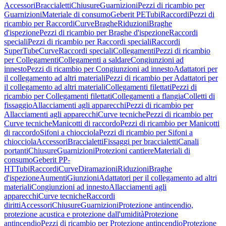
Accessori
Braccialetti
Chiusure
Guarnizioni
Pezzi di ricambio per
Guarnizioni
Materiale di consumo
Geberit PE
Tubi
Raccordi
Pezzi di
ricambio per Raccordi
Curve
Braghe
Riduzioni
Braghe
d'ispezione
Pezzi di ricambio per Braghe d'ispezione
Raccordi
speciali
Pezzi di ricambio per Raccordi speciali
Raccordi
SuperTube
Curve
Raccordi speciali
Collegamenti
Pezzi di ricambio
per Collegamenti
Collegamenti a saldare
Congiunzioni ad
innesto
Pezzi di ricambio per Congiunzioni ad innesto
Adattatori per
il collegamento ad altri materiali
Pezzi di ricambio per Adattatori per
il collegamento ad altri materiali
Collegamenti filettati
Pezzi di
ricambio per Collegamenti filettati
Collegamenti a flangia
Colletti di
fissaggio
Allacciamenti agli apparecchi
Pezzi di ricambio per
Allacciamenti agli apparecchi
Curve tecniche
Pezzi di ricambio per
Curve tecniche
Manicotti di raccordo
Pezzi di ricambio per Manicotti
di raccordo
Sifoni a chiocciola
Pezzi di ricambio per Sifoni a
chiocciola
Accessori
Braccialetti
Fissaggi per braccialetti
Canali
portanti
Chiusure
Guarnizioni
Protezioni cantiere
Materiali di
consumo
Geberit PP-
HT
Tubi
Raccordi
Curve
Diramazioni
Riduzioni
Braghe
d'ispezione
Aumenti
Giunzioni
Adattatori per il collegamento ad altri
materiali
Congiunzioni ad innesto
Allacciamenti agli
apparecchi
Curve tecniche
Raccordi
diritti
Accessori
Chiusure
Guarnizioni
Protezione antincendio,
protezione acustica e protezione dall'umidità
Protezione
antincendio
Pezzi di ricambio per Protezione antincendio
Protezione