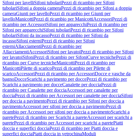
Sifoni per lavelli
Sifoni tubolari
Pezzi di ricambio per Sifoni
tubolari
Sifoni a doppia camera
Pezzi di ricambio per Sifoni a doppia
camera
Giunti per lavello
Pezzi di ricambio per Giunti per
lavello
Manicotti
Pezzi di ricambio per Manicotti
Accessori
Pezzi di
ricambio per Accessori
Sifoni per apparecchi
Pezzi di ricambio per
Sifoni per apparecchi
Sifoni tubolari
Pezzi di ricambio per Sifoni
tubolari
Sifoni da incasso
Pezzi di ricambio per Sifoni da
incasso
Sifoni esterni
Pezzi di ricambio per Sifoni
esterni
Allacciamenti
Pezzi di ricambio per
Allacciamenti
Accessori
Sifoni per lavatoi
Pezzi di ricambio per Sifoni
per lavatoi
Sifoni
Pezzi di ricambio per Sifoni
Curve tecniche
Pezzi di
ricambio per Curve tecniche
Manicotti
Pezzi di ricambio per
Manicotti
Pilette di scarico
Pezzi di ricambio per Pilette di
scarico
Accessori
Pezzi di ricambio per Accessori
Docce e vasche da
bagno
Docce
Scarichi a pavimento per docce
Pezzi di ricambio per
Scarichi a pavimento per docce
Canalette per doccia
Pezzi di
ricambio per Canalette per doccia
Accessori per canalette per
doccia
Pezzi di ricambio per Accessori per canalette per doccia
Sifoni
per doccia a pavimento
Pezzi di ricambio per Sifoni per doccia a
pavimento
Accessori per sifoni per doccia a pavimento
Pezzi di
ricambio per Accessori per sifoni per doccia a pavimento
Scarichi a
parete
Pezzi di ricambio per Scarichi a parete
Accessori per scarichi a
parete
Pezzi di ricambio per Accessori per scarichi a parete
Piatti
doccia e superfici doccia
Pezzi di ricambio per Piatti doccia e
superfici doccia
Piatti doccia in vetrochina
Moduli