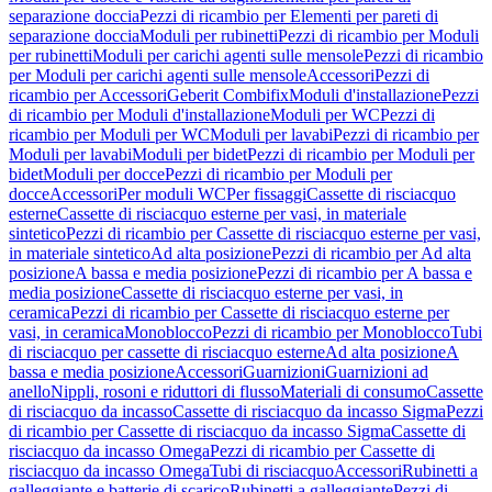
separazione doccia
Pezzi di ricambio per Elementi per pareti di
separazione doccia
Moduli per rubinetti
Pezzi di ricambio per Moduli
per rubinetti
Moduli per carichi agenti sulle mensole
Pezzi di ricambio
per Moduli per carichi agenti sulle mensole
Accessori
Pezzi di
ricambio per Accessori
Geberit Combifix
Moduli d'installazione
Pezzi
di ricambio per Moduli d'installazione
Moduli per WC
Pezzi di
ricambio per Moduli per WC
Moduli per lavabi
Pezzi di ricambio per
Moduli per lavabi
Moduli per bidet
Pezzi di ricambio per Moduli per
bidet
Moduli per docce
Pezzi di ricambio per Moduli per
docce
Accessori
Per moduli WC
Per fissaggi
Cassette di risciacquo
esterne
Cassette di risciacquo esterne per vasi, in materiale
sintetico
Pezzi di ricambio per Cassette di risciacquo esterne per vasi,
in materiale sintetico
Ad alta posizione
Pezzi di ricambio per Ad alta
posizione
A bassa e media posizione
Pezzi di ricambio per A bassa e
media posizione
Cassette di risciacquo esterne per vasi, in
ceramica
Pezzi di ricambio per Cassette di risciacquo esterne per
vasi, in ceramica
Monoblocco
Pezzi di ricambio per Monoblocco
Tubi
di risciacquo per cassette di risciacquo esterne
Ad alta posizione
A
bassa e media posizione
Accessori
Guarnizioni
Guarnizioni ad
anello
Nippli, rosoni e riduttori di flusso
Materiali di consumo
Cassette
di risciacquo da incasso
Cassette di risciacquo da incasso Sigma
Pezzi
di ricambio per Cassette di risciacquo da incasso Sigma
Cassette di
risciacquo da incasso Omega
Pezzi di ricambio per Cassette di
risciacquo da incasso Omega
Tubi di risciacquo
Accessori
Rubinetti a
galleggiante e batterie di scarico
Rubinetti a galleggiante
Pezzi di