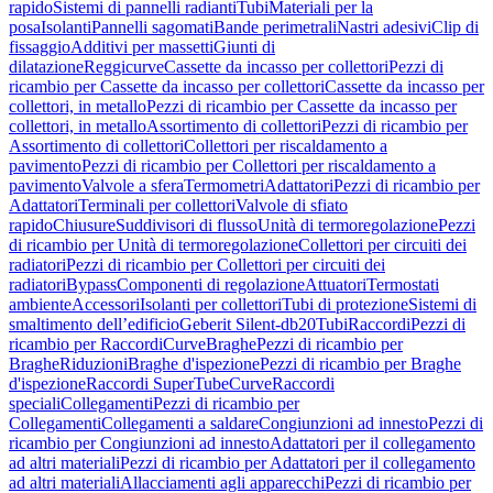
rapido
Sistemi di pannelli radianti
Tubi
Materiali per la
posa
Isolanti
Pannelli sagomati
Bande perimetrali
Nastri adesivi
Clip di
fissaggio
Additivi per massetti
Giunti di
dilatazione
Reggicurve
Cassette da incasso per collettori
Pezzi di
ricambio per Cassette da incasso per collettori
Cassette da incasso per
collettori, in metallo
Pezzi di ricambio per Cassette da incasso per
collettori, in metallo
Assortimento di collettori
Pezzi di ricambio per
Assortimento di collettori
Collettori per riscaldamento a
pavimento
Pezzi di ricambio per Collettori per riscaldamento a
pavimento
Valvole a sfera
Termometri
Adattatori
Pezzi di ricambio per
Adattatori
Terminali per collettori
Valvole di sfiato
rapido
Chiusure
Suddivisori di flusso
Unità di termoregolazione
Pezzi
di ricambio per Unità di termoregolazione
Collettori per circuiti dei
radiatori
Pezzi di ricambio per Collettori per circuiti dei
radiatori
Bypass
Componenti di regolazione
Attuatori
Termostati
ambiente
Accessori
Isolanti per collettori
Tubi di protezione
Sistemi di
smaltimento dell’edificio
Geberit Silent-db20
Tubi
Raccordi
Pezzi di
ricambio per Raccordi
Curve
Braghe
Pezzi di ricambio per
Braghe
Riduzioni
Braghe d'ispezione
Pezzi di ricambio per Braghe
d'ispezione
Raccordi SuperTube
Curve
Raccordi
speciali
Collegamenti
Pezzi di ricambio per
Collegamenti
Collegamenti a saldare
Congiunzioni ad innesto
Pezzi di
ricambio per Congiunzioni ad innesto
Adattatori per il collegamento
ad altri materiali
Pezzi di ricambio per Adattatori per il collegamento
ad altri materiali
Allacciamenti agli apparecchi
Pezzi di ricambio per