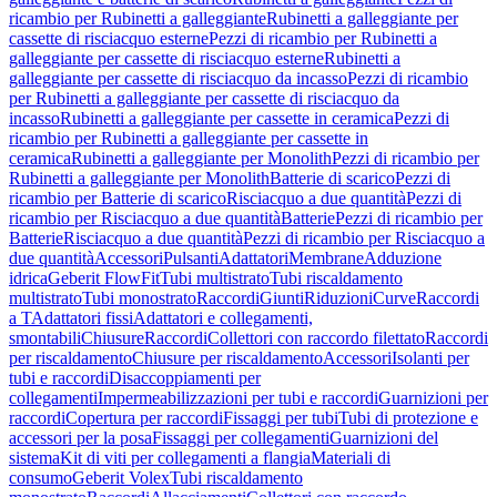
ricambio per Rubinetti a galleggiante
Rubinetti a galleggiante per
cassette di risciacquo esterne
Pezzi di ricambio per Rubinetti a
galleggiante per cassette di risciacquo esterne
Rubinetti a
galleggiante per cassette di risciacquo da incasso
Pezzi di ricambio
per Rubinetti a galleggiante per cassette di risciacquo da
incasso
Rubinetti a galleggiante per cassette in ceramica
Pezzi di
ricambio per Rubinetti a galleggiante per cassette in
ceramica
Rubinetti a galleggiante per Monolith
Pezzi di ricambio per
Rubinetti a galleggiante per Monolith
Batterie di scarico
Pezzi di
ricambio per Batterie di scarico
Risciacquo a due quantità
Pezzi di
ricambio per Risciacquo a due quantità
Batterie
Pezzi di ricambio per
Batterie
Risciacquo a due quantità
Pezzi di ricambio per Risciacquo a
due quantità
Accessori
Pulsanti
Adattatori
Membrane
Adduzione
idrica
Geberit FlowFit
Tubi multistrato
Tubi riscaldamento
multistrato
Tubi monostrato
Raccordi
Giunti
Riduzioni
Curve
Raccordi
a T
Adattatori fissi
Adattatori e collegamenti,
smontabili
Chiusure
Raccordi
Collettori con raccordo filettato
Raccordi
per riscaldamento
Chiusure per riscaldamento
Accessori
Isolanti per
tubi e raccordi
Disaccoppiamenti per
collegamenti
Impermeabilizzazioni per tubi e raccordi
Guarnizioni per
raccordi
Copertura per raccordi
Fissaggi per tubi
Tubi di protezione e
accessori per la posa
Fissaggi per collegamenti
Guarnizioni del
sistema
Kit di viti per collegamenti a flangia
Materiali di
consumo
Geberit Volex
Tubi riscaldamento