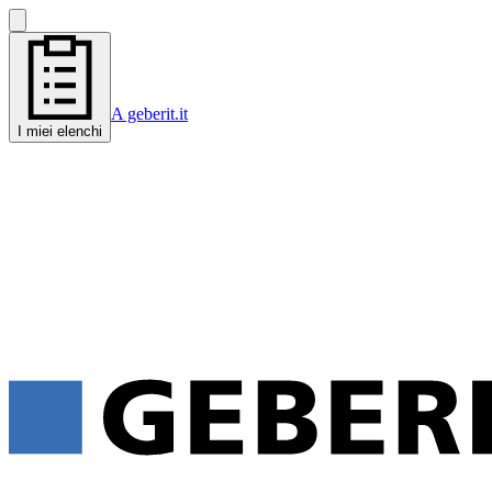
A geberit.it
I miei elenchi