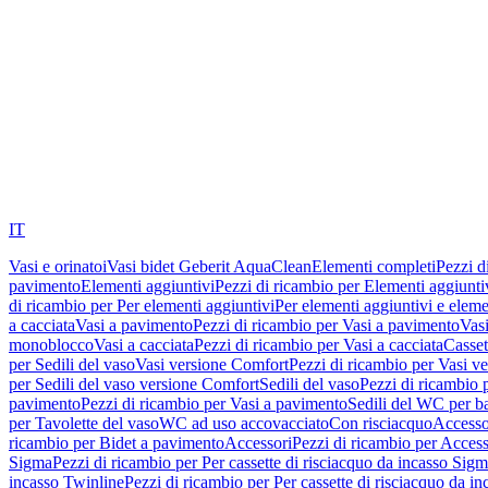
IT
Vasi e orinatoi
Vasi bidet Geberit AquaClean
Elementi completi
Pezzi d
pavimento
Elementi aggiuntivi
Pezzi di ricambio per Elementi aggiunti
di ricambio per Per elementi aggiuntivi
Per elementi aggiuntivi e eleme
a cacciata
Vasi a pavimento
Pezzi di ricambio per Vasi a pavimento
Vasi
monoblocco
Vasi a cacciata
Pezzi di ricambio per Vasi a cacciata
Casset
per Sedili del vaso
Vasi versione Comfort
Pezzi di ricambio per Vasi v
per Sedili del vaso versione Comfort
Sedili del vaso
Pezzi di ricambio p
pavimento
Pezzi di ricambio per Vasi a pavimento
Sedili del WC per b
per Tavolette del vaso
WC ad uso accovacciato
Con risciacquo
Accesso
ricambio per Bidet a pavimento
Accessori
Pezzi di ricambio per Access
Sigma
Pezzi di ricambio per Per cassette di risciacquo da incasso Sig
incasso Twinline
Pezzi di ricambio per Per cassette di risciacquo da i