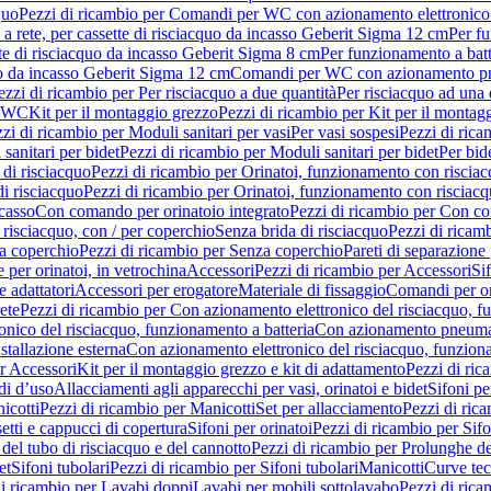
quo
Pezzi di ricambio per Comandi per WC con azionamento elettronico 
a rete, per cassette di risciacquo da incasso Geberit Sigma 12 cm
Per fu
tte di risciacquo da incasso Geberit Sigma 8 cm
Per funzionamento a batt
quo da incasso Geberit Sigma 12 cm
Comandi per WC con azionamento pne
ezzi di ricambio per Per risciacquo a due quantità
Per risciacquo ad una 
r WC
Kit per il montaggio grezzo
Pezzi di ricambio per Kit per il montag
zi di ricambio per Moduli sanitari per vasi
Per vasi sospesi
Pezzi di rica
sanitari per bidet
Pezzi di ricambio per Moduli sanitari per bidet
Per bid
di risciacquo
Pezzi di ricambio per Orinatoi, funzionamento con risciac
i risciacquo
Pezzi di ricambio per Orinatoi, funzionamento con risciacq
ncasso
Con comando per orinatoio integrato
Pezzi di ricambio per Con co
risciacquo, con / per coperchio
Senza brida di risciacquo
Pezzi di ricam
a coperchio
Pezzi di ricambio per Senza coperchio
Pareti di separazione 
e per orinatoi, in vetrochina
Accessori
Pezzi di ricambio per Accessori
Si
e adattatori
Accessori per erogatore
Materiale di fissaggio
Comandi per or
ete
Pezzi di ricambio per Con azionamento elettronico del risciacquo, f
onico del risciacquo, funzionamento a batteria
Con azionamento pneumat
stallazione esterna
Con azionamento elettronico del risciacquo, funziona
r Accessori
Kit per il montaggio grezzo e kit di adattamento
Pezzi di ric
i d’uso
Allacciamenti agli apparecchi per vasi, orinatoi e bidet
Sifoni pe
icotti
Pezzi di ricambio per Manicotti
Set per allacciamento
Pezzi di ric
etti e cappucci di copertura
Sifoni per orinatoi
Pezzi di ricambio per Sifo
del tubo di risciacquo e del cannotto
Pezzi di ricambio per Prolunghe de
et
Sifoni tubolari
Pezzi di ricambio per Sifoni tubolari
Manicotti
Curve te
di ricambio per Lavabi doppi
Lavabi per mobili sottolavabo
Pezzi di rica