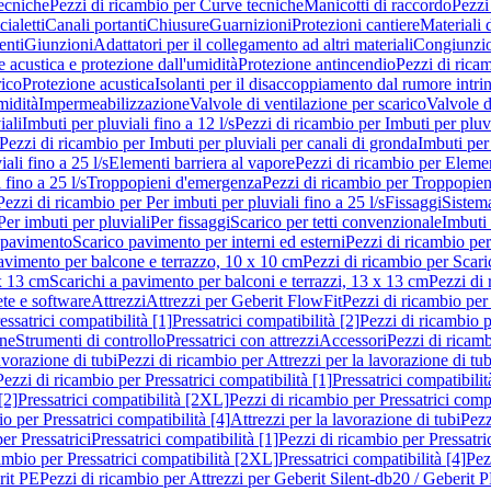
ecniche
Pezzi di ricambio per Curve tecniche
Manicotti di raccordo
Pezzi
ialetti
Canali portanti
Chiusure
Guarnizioni
Protezioni cantiere
Materiali
nti
Giunzioni
Adattatori per il collegamento ad altri materiali
Congiunzio
 acustica e protezione dall'umidità
Protezione antincendio
Pezzi di rica
rico
Protezione acustica
Isolanti per il disaccoppiamento dal rumore intri
midità
Impermeabilizzazione
Valvole di ventilazione per scarico
Valvole d
iali
Imbuti per pluviali fino a 12 l/s
Pezzi di ricambio per Imbuti per pluvi
Pezzi di ricambio per Imbuti per pluviali per canali di gronda
Imbuti per 
ali fino a 25 l/s
Elementi barriera al vapore
Pezzi di ricambio per Elemen
 fino a 25 l/s
Troppopieni d'emergenza
Pezzi di ricambio per Troppopie
Pezzi di ricambio per Per imbuti per pluviali fino a 25 l/s
Fissaggi
Sistem
Per imbuti per pluviali
Per fissaggi
Scarico per tetti convenzionale
Imbuti 
 pavimento
Scarico pavimento per interni ed esterni
Pezzi di ricambio per
pavimento per balcone e terrazzo, 10 x 10 cm
Pezzi di ricambio per Scari
x 13 cm
Scarichi a pavimento per balconi e terrazzi, 13 x 13 cm
Pezzi di 
ete e software
Attrezzi
Attrezzi per Geberit FlowFit
Pezzi di ricambio per
ssatrici compatibilità [1]
Pressatrici compatibilità [2]
Pezzi di ricambio p
one
Strumenti di controllo
Pressatrici con attrezzi
Accessori
Pezzi di ricam
avorazione di tubi
Pezzi di ricambio per Attrezzi per la lavorazione di tub
Pezzi di ricambio per Pressatrici compatibilità [1]
Pressatrici compatibilit
[2]
Pressatrici compatibilità [2XL]
Pezzi di ricambio per Pressatrici comp
o per Pressatrici compatibilità [4]
Attrezzi per la lavorazione di tubi
Pezz
er Pressatrici
Pressatrici compatibilità [1]
Pezzi di ricambio per Pressatric
ambio per Pressatrici compatibilità [2XL]
Pressatrici compatibilità [4]
Pez
rit PE
Pezzi di ricambio per Attrezzi per Geberit Silent-db20 / Geberit 