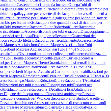
Materiali di consumo
Cassette di risciacquo da incasso
Cassette di
icambio per Cassette di risciacquo da incasso Omega
Tubi di
i a galleggiante per cassette di risciacquo esterne
Pezzi di ricambio per
binetti a galleggiante per cassette di risciacquo da incasso
Rubinetti a
ith
Pezzi di ricambio per Rubinetti a galleggiante per Monolith
Batterie
icambio per Batterie
Risciacquo a due quantità
Pezzi di ricambio per
ato
Tubi monostrato
Raccordi
Giunti
Riduzioni
Curve
Raccordi a
r riscaldamento
Accessori
Isolanti per tubi e raccordi
Disaccoppiamenti
accessori per la posa
Fissaggi per collegamenti
Guarnizioni del
i con raccordo filettato
Raccordi per riscaldamento
Accessori
Isolanti
it Mapress Acciaio Inox
Geberit Mapress Acciaio Inox
Tubi
di
Geberit Mapress Acciaio Inox, gas
Tubi 1.4401
Nippli da
Acciaio Inox
Disaccoppiamenti per collegamenti
Impermeabilizzazioni
rm
Tubi Therm
Raccordi
Manicotti
Riduzioni
Curve
Raccordi a
ori per Geberit Mapress Therm
Guarnizioni del sistema
Kit di viti per
li da tubo
Manicotti
Riduzioni
Curve
Raccordi a T
Croci a 90
ori per Geberit Mapress Acciaio al Carbonio
Impermeabilizzazioni per
berit Mapress Rame
Manicotti
Riduzioni
Curve
Raccordi a T
Croci a 90
press Rame, gas
Manicotti
Riduzioni
Curve
Raccordi a T
Adattatori
ilizzazioni per tubi e raccordi
Fissaggi per tubi
Fissaggi per
otti
Riduzioni
Curve
Raccordi a T
Adattatori fissi
Adattatori e
er l’Igiene dell’acqua potabile
Dispositivi antiristagno
Pezzi di
isciacquo e comandi per WC con dispositivo antiristagno
Cassette di
o
Pezzi di ricambio per Accessori per cassette di risciacquo e comandi
di a pressare Mapress
Rubinetti d'arresto a sede obliqua
Pezzi di