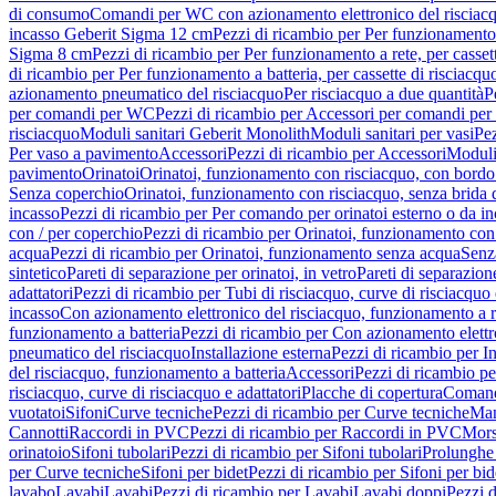
di consumo
Comandi per WC con azionamento elettronico del risciac
incasso Geberit Sigma 12 cm
Pezzi di ricambio per Per funzionamento 
Sigma 8 cm
Pezzi di ricambio per Per funzionamento a rete, per casse
di ricambio per Per funzionamento a batteria, per cassette di risciac
azionamento pneumatico del risciacquo
Per risciacquo a due quantità
P
per comandi per WC
Pezzi di ricambio per Accessori per comandi pe
risciacquo
Moduli sanitari Geberit Monolith
Moduli sanitari per vasi
Pez
Per vaso a pavimento
Accessori
Pezzi di ricambio per Accessori
Moduli 
pavimento
Orinatoi
Orinatoi, funzionamento con risciacquo, con bordo 
Senza coperchio
Orinatoi, funzionamento con risciacquo, senza brida d
incasso
Pezzi di ricambio per Per comando per orinatoi esterno o da i
con / per coperchio
Pezzi di ricambio per Orinatoi, funzionamento con 
acqua
Pezzi di ricambio per Orinatoi, funzionamento senza acqua
Senz
sintetico
Pareti di separazione per orinatoi, in vetro
Pareti di separazion
adattatori
Pezzi di ricambio per Tubi di risciacquo, curve di risciacquo 
incasso
Con azionamento elettronico del risciacquo, funzionamento a r
funzionamento a batteria
Pezzi di ricambio per Con azionamento elettr
pneumatico del risciacquo
Installazione esterna
Pezzi di ricambio per In
del risciacquo, funzionamento a batteria
Accessori
Pezzi di ricambio pe
risciacquo, curve di risciacquo e adattatori
Placche di copertura
Comand
vuotatoi
Sifoni
Curve tecniche
Pezzi di ricambio per Curve tecniche
Man
Cannotti
Raccordi in PVC
Pezzi di ricambio per Raccordi in PVC
Mors
orinatoio
Sifoni tubolari
Pezzi di ricambio per Sifoni tubolari
Prolunghe 
per Curve tecniche
Sifoni per bidet
Pezzi di ricambio per Sifoni per bid
lavabo
Lavabi
Lavabi
Pezzi di ricambio per Lavabi
Lavabi doppi
Pezzi 