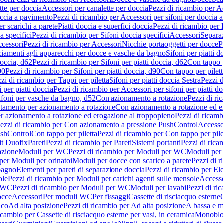
tte per doccia
Accessori per canalette per doccia
Pezzi di ricambio per Ac
occia a pavimento
Pezzi di ricambio per Accessori per sifoni per doccia 
r scarichi a parete
Piatti doccia e superfici doccia
Pezzi di ricambio per P
a specifici
Pezzi di ricambio per Sifoni doccia specifici
Accessori
Separa
cessori
Pezzi di ricambio per Accessori
Nicchie portaoggetti per docce
P
ciamenti agli apparecchi per docce e vasche da bagno
Sifoni per piatti d
doccia, d62
Pezzi di ricambio per Sifoni per piatti doccia, d62
Con tappo p
90
Pezzi di ricambio per Sifoni per piatti doccia, d90
Con tappo per pilett
zi di ricambio per Tappi per piletta
Sifoni per piatti doccia Sestra
Pezzi d
 per piatti doccia
Pezzi di ricambio per Accessori per sifoni per piatti do
ifoni per vasche da bagno, d52
Con azionamento a rotazione
Pezzi di r
etamento per azionamento a rotazione
Con azionamento a rotazione ed e
r azionamento a rotazione ed erogazione al troppopieno
Pezzi di ricam
ezzi di ricambio per Con azionamento a pressione PushControl
Accesso
ushControl
Con tappo per piletta
Pezzi di ricambio per Con tappo per pile
it Duofix
Pareti
Pezzi di ricambio per Pareti
Sistemi portanti
Pezzi di rica
azione
Moduli per WC
Pezzi di ricambio per Moduli per WC
Moduli per 
per Moduli per orinatoi
Moduli per docce con scarico a parete
Pezzi di r
 bagno
Elementi per pareti di separazione doccia
Pezzi di ricambio per Ele
ole
Pezzi di ricambio per Moduli per carichi agenti sulle mensole
Access
r WC
Pezzi di ricambio per Moduli per WC
Moduli per lavabi
Pezzi di ri
occe
Accessori
Per moduli WC
Per fissaggi
Cassette di risciacquo esterne
C
ico
Ad alta posizione
Pezzi di ricambio per Ad alta posizione
A bassa e m
icambio per Cassette di risciacquo esterne per vasi, in ceramica
Monoblo