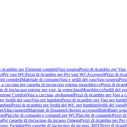
i ricambio per Elementi completi
Vasi sospesi
Pezzi di ricambio per Vasi
vi
Per vasi WC
Pezzi di ricambio per Per vasi WC
Accessori
Pezzi di ric
nti completi
Materiale di consumo
Vasi e sedili del vaso
Vasi sospesi
Pezz
 a cacciata per cassetta di risciacquo esterna monoblocco
Pezzi di ricamb
te di risciacquo esterne per vasi, in vetrochina
Monoblocco
Sedili del va
ersione Comfort
Vasi a cacciata, prolungati
Pezzi di ricambio per Vasi a c
er Sedili del vaso
Vasi per bambini
Pezzi di ricambio per Vasi per bambi
ambini
Pezzi di ricambio per Sedili del WC per bambini
Sedili del vaso
P
ri
Allacciamenti
Materiale di fissaggio
Ulteriori accessori
Bidet
Bidet sosp
ori
Placche di comando e comandi per WC
Placche di comando
Pezzi di
ma
Per cassette di risciacquo da incasso Omega
Pezzi di ricambio per Per
ncasso Twinline
Per cassette di risciacquo da incasso 300T
Pezzi di ricamb