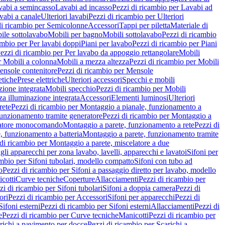
vabi a semincasso
Lavabi ad incasso
Pezzi di ricambio per Lavabi ad
vabi a canale
Ulteriori lavabi
Pezzi di ricambio per Ulteriori
di ricambio per Semicolonne
Accessori
Tappi per piletta
Materiale di
ile sottolavabo
Mobili per bagno
Mobili sottolavabo
Pezzi di ricambio
ambio per Per lavabi doppi
Piani per lavabo
Pezzi di ricambio per Piani
ezzi di ricambio per Per lavabo da appoggio rettangolare
Mobili
r Mobili a colonna
Mobili a mezza altezza
Pezzi di ricambio per Mobili
nsole contenitore
Pezzi di ricambio per Mensole
tiche
Prese elettriche
Ulteriori accessori
Specchi e mobili
zione integrata
Mobili specchio
Pezzi di ricambio per Mobili
za illuminazione integrata
Accessori
Elementi luminosi
Ulteriori
rete
Pezzi di ricambio per Montaggio a pianale, funzionamento a
funzionamento tramite generatore
Pezzi di ricambio per Montaggio a
elatore monocomando
Montaggio a parete, funzionamento a rete
Pezzi di
, funzionamento a batteria
Montaggio a parete, funzionamento tramite
di ricambio per Montaggio a parete, miscelatore a due
gli apparecchi per zona lavabo, lavelli, apparecchi e lavatoi
Sifoni per
ambio per Sifoni tubolari, modello compatto
Sifoni con tubo ad
o
Pezzi di ricambio per Sifoni a passaggio diretto per lavabo, modello
cotti
Curve tecniche
Coperture
Allacciamenti
Pezzi di ricambio per
zi di ricambio per Sifoni tubolari
Sifoni a doppia camera
Pezzi di
ori
Pezzi di ricambio per Accessori
Sifoni per apparecchi
Pezzi di
Sifoni esterni
Pezzi di ricambio per Sifoni esterni
Allacciamenti
Pezzi di
e
Pezzi di ricambio per Curve tecniche
Manicotti
Pezzi di ricambio per
richi a pavimento per docce
Pezzi di ricambio per Scarichi a