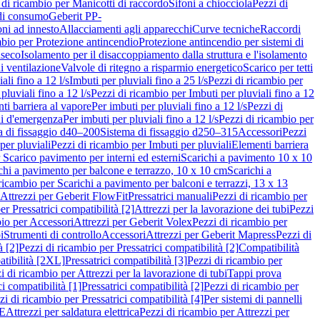
 di ricambio per Manicotti di raccordo
Sifoni a chiocciola
Pezzi di
 di consumo
Geberit PP-
ni ad innesto
Allacciamenti agli apparecchi
Curve tecniche
Raccordi
mbio per Protezione antincendio
Protezione antincendio per sistemi di
nseco
Isolamento per il disaccoppiamento dalla struttura e l'isolamento
i ventilazione
Valvole di ritegno a risparmio energetico
Scarico per tetti
ali fino a 12 l/s
Imbuti per pluviali fino a 25 l/s
Pezzi di ricambio per
pluviali fino a 12 l/s
Pezzi di ricambio per Imbuti per pluviali fino a 12
ti barriera al vapore
Per imbuti per pluviali fino a 12 l/s
Pezzi di
ni d'emergenza
Per imbuti per pluviali fino a 12 l/s
Pezzi di ricambio per
a di fissaggio d40–200
Sistema di fissaggio d250–315
Accessori
Pezzi
per pluviali
Pezzi di ricambio per Imbuti per pluviali
Elementi barriera
 Scarico pavimento per interni ed esterni
Scarichi a pavimento 10 x 10
chi a pavimento per balcone e terrazzo, 10 x 10 cm
Scarichi a
ricambio per Scarichi a pavimento per balconi e terrazzi, 13 x 13
 Attrezzi per Geberit FlowFit
Pressatrici manuali
Pezzi di ricambio per
er Pressatrici compatibilità [2]
Attrezzi per la lavorazione dei tubi
Pezzi
bio per Accessori
Attrezzi per Geberit Volex
Pezzi di ricambio per
i
Strumenti di controllo
Accessori
Attrezzi per Geberit Mapress
Pezzi di
à [2]
Pezzi di ricambio per Pressatrici compatibilità [2]
Compatibilità
atibilità [2XL]
Pressatrici compatibilità [3]
Pezzi di ricambio per
i di ricambio per Attrezzi per la lavorazione di tubi
Tappi prova
i compatibilità [1]
Pressatrici compatibilità [2]
Pezzi di ricambio per
zi di ricambio per Pressatrici compatibilità [4]
Per sistemi di pannelli
PE
Attrezzi per saldatura elettrica
Pezzi di ricambio per Attrezzi per