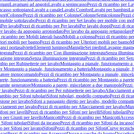
amani
Lavamani ad angolo
Lavabi a semincasso
Pezzi di ricambio per La
ncasso sottopiano
Lavabi a canale
Lavabi Comfort
Lavabi per bambini
La
sori
Colonne
Pezzi di ricambio per Colonne
Colonne
Semicolonne
Pezzi 
 mobile sottolavabo
Pezzi di ricambio per Set lavabo per mobile con mob
i
Per lavabi
Pezzi di ricambio per Per lavabi
Per lavabi doppi
Pezzi di ric
er lavabo da appoggio arrotondato
Per lavabo da appoggio rettangolare
P
 ricambio per Mobili laterali bassi
Mobili a colonna
Pezzi di ricambio pe
riori mobili per bagno
Pezzi di ricambio per Ulteriori mobili per bagno
Me
ganci portasalviette
Elementi luminosi
Maniglie
Set piedini
Lavagne magne
tegrata
Pezzi di ricambio per Con illuminazione integrata
Senza illumina
azione integrata
Senza illuminazione integrata
Pezzi di ricambio per Sen
mbio per Rubinetterie per lavabo
Montaggio a pianale, funzionamento a 
er Montaggio a pianale, funzionamento a batteria
Montaggio a pianale, 
elatore monocomando
Pezzi di ricambio per Montaggio a pianale, misc
rete, funzionamento a batteria
Pezzi di ricambio per Montaggio a parete
ramite generatore
Montaggio a parete, miscelatore a due manopole
Pezzi 
r lavabo
Pezzi di ricambio per Per rubinetterie per lavabo
Allacciamenti a
cambio per Sifoni tubolari
Sifoni tubolari, modello compatto
Pezzi di ric
sione per lavabo
Sifoni a passaggio diretto per lavabo, modello compatt
cciamenti per lavabo
Pezzi di ricambio per Allacciamenti per lavabo
Mani
ifoni per lavelli
Pezzi di ricambio per Sifoni per lavelli
Sifoni tubolari
Pez
o per Giunti per lavello
Manicotti
Pezzi di ricambio per Manicotti
Access
 Sifoni tubolari
Sifoni da incasso
Pezzi di ricambio per Sifoni da incasso
o per Sifoni per lavatoi
Sifoni
Pezzi di ricambio per Sifoni
Curve tecnich
sori
Pezzi di ricambio per Accessori
Docce e vasche da bagno
Docce
Sca