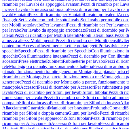
ricambio per Lavabi da appoggio
Lavamani
Pezzi di ricambio per Lav
incasso
Lavabi da incasso sottopiano
Pezzi di ricambio per Lavabi da i
lavabi
Vuotatoi
Pezzi di ricambio per Vuotatoi
Lavatoi polivalenti
Acces
fissaggio
Set lavabo con mobile sottolavabo
Set lavabo per mobile con
per Mobili sottolavabo
Per lavamani
Pezzi di ricambio per Per lavaman
per lavabo
Per lavabo da appoggio arrotondato
Pezzi di ricambio per P
laterali
Pezzi di ricambio per Mobili laterali
Mobili laterali bassi
Pezzi di
a mezza altezza
Mobili pensili
Pezzi di ricambio per Mobili pensili
Ulte
contenitore
Accessori
Inserti per cassetti e portaoggetti
Portasalviette e 
specchio
Specchio
Pezzi di ricambio per Specchio
Con illuminazione in
specchio
Con illuminazione integrata
Pezzi di ricambio per Con illumin
accessori
Prese elettriche
Rubinetti
Rubinetterie per lavabo
Pezzi di rica
rete
Montaggio a pianale, funzionamento a batteria
Pezzi di ricambio p
pianale, funzionamento tramite generatore
Montaggio a pianale, misc
ricambio per Montaggio a parete, funzionamento a rete
Montaggio a pa
generatore
Pezzi di ricambio per Montaggio a parete, funzionamento t
manopole
Accessori
Pezzi di ricambio per Accessori
Per rubinetterie pe
lavabi
Pezzi di ricambio per Sifoni per lavabi
Sifoni tubolari
Pezzi di ri
immersione per lavabo
Pezzi di ricambio per Sifoni con tubo ad immer
compatto
Sifoni da incasso
Pezzi di ricambio per Sifoni da incasso
Alla
Allacciamenti
Guarnizioni
Manicotti per brasatura
Prolunghe
Comandi
S
ricambio per Sifoni a doppia camera
Giunti per lavello
Pezzi di ricambi
ricambio per Sifoni per apparecchi
Sifoni tubolari
Pezzi di ricambio per
ricambio per Allacciamenti
Accessori
Sifoni per lavatoi
Pezzi di ricambi
Manicotti
Pilette di scarico
Pezzi di ricambio per Pilette di scarico
Acces