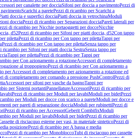
cessori per canalette per doccia
Sifoni per doccia a pavimento
Pezzi di
a pavimento
Scarichi a parete
Pezzi di ricambio per Scarichi a
iatti doccia e superfici doccia
Piatti doccia in vetrochina
Moduli
zioni doccia
Pezzi di ricambio per Separazioni doccia
Pareti laterali per
ezzi di ricambio per Nicchie portaoggetti per docce
Nicchie
occia, d52
Pezzi di ricambio per Sifoni per piatti doccia, d52
Con tappo
er piletta
Pezzi di ricambio per Con tappo per piletta
Tappi per
a
Pezzi di ricambio per Con tappo per piletta
Senza tappo per
i ricambio per Sifoni per piatti doccia Sestra
Senza tappo per
ccia
Tappi per piletta
Pezzi di ricambio per Tappi per
icambio per Con azionamento a rotazione
Accessori di completamento
rogazione al troppopieno
Pezzi di ricambio per Con azionamento a
bio per Accessori di completamento per azionamento a rotazione ed
ri di completamento per comando a pressione PushControl
Pezzi di
tta
Accessori per sifoni per vasche da bagno
Tappi per
mbio per Sistemi portanti
Pannellature
Accessori
Pezzi di ricambio per
lavabi
Pezzi di ricambio per Moduli per lavabi
Moduli per bidet
Pezzi
icambio per Moduli per docce con scarico a parete
Moduli per docce e
menti per pareti di separazione doccia
Moduli per rubinetti
Pezzi di
ori
Pezzi di ricambio per Accessori
Geberit Combifix
Moduli
cambio per Moduli per lavabi
Moduli per bidet
Pezzi di ricambio per
assette di risciacquo esterne per vasi, in materiale sintetico
Pezzi di
edia posizione
Pezzi di ricambio per A bassa e media
cco
Pezzi di ricambio per Monoblocco
Tubi di risciacquo per cassette