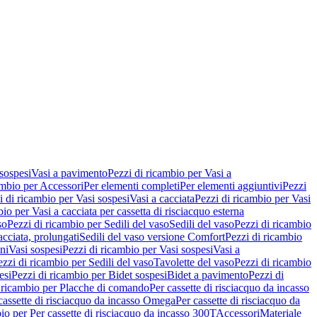
 sospesi
Vasi a pavimento
Pezzi di ricambio per Vasi a
ambio per Accessori
Per elementi completi
Per elementi aggiuntivi
Pezzi
i di ricambio per Vasi sospesi
Vasi a cacciata
Pezzi di ricambio per Vasi
io per Vasi a cacciata per cassetta di risciacquo esterna
so
Pezzi di ricambio per Sedili del vaso
Sedili del vaso
Pezzi di ricambio
acciata, prolungati
Sedili del vaso versione Comfort
Pezzi di ricambio
ni
Vasi sospesi
Pezzi di ricambio per Vasi sospesi
Vasi a
ezzi di ricambio per Sedili del vaso
Tavolette del vaso
Pezzi di ricambio
esi
Pezzi di ricambio per Bidet sospesi
Bidet a pavimento
Pezzi di
 ricambio per Placche di comando
Per cassette di risciacquo da incasso
 cassette di risciacquo da incasso Omega
Per cassette di risciacquo da
io per Per cassette di risciacquo da incasso 300T
Accessori
Materiale