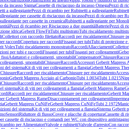
sori
Guarnizioni
Guarnizioni ad anello
Nippli, rosoni e riduttori di flusso
quo da incasso Sigma
Cassette di risciacquo da incasso Omega
Pezzi di r
tti a galleggiante
Pezzi di ricambio per Rubinetti a galleggiante
Rubinett
alleggiante per cassette di risciacquo da incasso
Pezzi di ricambio per Ru
galleggiante per cassette in ceramica
Rubinetti a galleggiante per Monol
ntità
Pezzi di ricambio per Risciacquo a due quantità
Batterie
Pezzi di r
ione idrica
Geberit FlowFit
Tubi multistrato
Tubi riscaldamento multistr
i
Collettori con raccordo filettato
Raccordi per riscaldamento
Chiusure pe
per raccordi
Copertura per raccordi
Fissaggi per tubi
Tubi di protezione e 
it Volex
Tubi riscaldamento monostrato
Raccordi
Allacciamenti
Collettor
ioni per tubi e raccordi
Fissaggi per tubi
Fissaggi per collegamenti
Geber
 fissi
Adattatori e collegamenti, smontabili
Compensatori
Chiusure
Raccor
 collegamenti, smontabili
Chiusure
Raccordi
Accessori Geberit Mapress 
ni del sistema
Kit di viti per collegamenti a flangia
Geberit Mapress The
i
Chiusure
Raccordi per riscaldamento
Chiusure per riscaldamento
Access
bonio
Geberit Mapress Acciaio al Carbonio
Tubi 1.0034
Tubi 1.0215
Nipp
i
Chiusure
Raccordi per riscaldamento
Chiusure per riscaldamento
Access
el sistema
Kit di viti per collegamenti a flangia
Geberit Mapress Rame
Ge
cordi
Raccordi per riscaldamento
Chiusure per riscaldamento
Geberit Ma
per Geberit Mapress Rame
Disaccoppiamenti per collegamenti
Impermeab
gia
Geberit Mapress CuNiFe
Geberit Mapress CuNiFe
Tubi 2.1972
Manic
izioni del sistema
Kit di viti per collegamenti a flangia
Sistema Geberit p
agno
Sensori
Riduttore di flusso
Cover e placche di copertura
Cassette di r
er cassette di risciacquo e comandi per WC con dispositivo antiristagn
ricambio per Alimentatori
Valvole e rubinetti
Valvole d'arresto
Con raccor