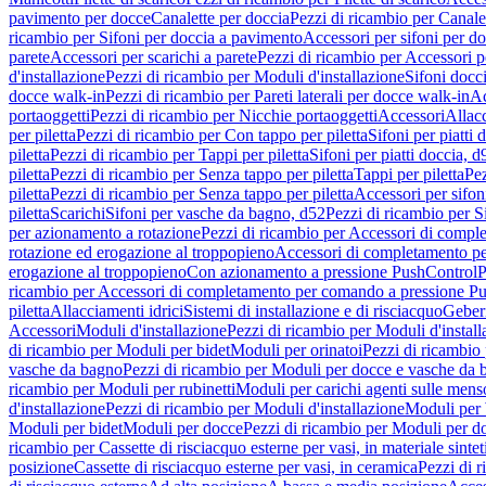
pavimento per docce
Canalette per doccia
Pezzi di ricambio per Canale
ricambio per Sifoni per doccia a pavimento
Accessori per sifoni per d
parete
Accessori per scarichi a parete
Pezzi di ricambio per Accessori pe
d'installazione
Pezzi di ricambio per Moduli d'installazione
Sifoni docci
docce walk-in
Pezzi di ricambio per Pareti laterali per docce walk-in
Ac
portaoggetti
Pezzi di ricambio per Nicchie portaoggetti
Accessori
Allac
per piletta
Pezzi di ricambio per Con tappo per piletta
Sifoni per piatti 
piletta
Pezzi di ricambio per Tappi per piletta
Sifoni per piatti doccia, d
piletta
Pezzi di ricambio per Senza tappo per piletta
Tappi per piletta
Pez
piletta
Pezzi di ricambio per Senza tappo per piletta
Accessori per sifoni
piletta
Scarichi
Sifoni per vasche da bagno, d52
Pezzi di ricambio per S
per azionamento a rotazione
Pezzi di ricambio per Accessori di compl
rotazione ed erogazione al troppopieno
Accessori di completamento pe
erogazione al troppopieno
Con azionamento a pressione PushControl
P
ricambio per Accessori di completamento per comando a pressione P
piletta
Allacciamenti idrici
Sistemi di installazione e di risciacquo
Geber
Accessori
Moduli d'installazione
Pezzi di ricambio per Moduli d'install
di ricambio per Moduli per bidet
Moduli per orinatoi
Pezzi di ricambio 
vasche da bagno
Pezzi di ricambio per Moduli per docce e vasche da
ricambio per Moduli per rubinetti
Moduli per carichi agenti sulle mens
d'installazione
Pezzi di ricambio per Moduli d'installazione
Moduli pe
Moduli per bidet
Moduli per docce
Pezzi di ricambio per Moduli per d
ricambio per Cassette di risciacquo esterne per vasi, in materiale sintet
posizione
Cassette di risciacquo esterne per vasi, in ceramica
Pezzi di r