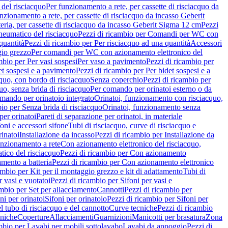
del risciacquo
Per funzionamento a rete, per cassette di risciacquo da
nzionamento a rete, per cassette di risciacquo da incasso Geberit
eria, per cassette di risciacquo da incasso Geberit Sigma 12 cm
Pezzi
umatico del risciacquo
Pezzi di ricambio per Comandi per WC con
quantità
Pezzi di ricambio per Per risciacquo ad una quantità
Accessori
gio grezzo
Per comandi per WC con azionamento elettronico del
mbio per Per vasi sospesi
Per vaso a pavimento
Pezzi di ricambio per
et sospesi e a pavimento
Pezzi di ricambio per Per bidet sospesi e a
quo, con bordo di risciacquo
Senza coperchio
Pezzi di ricambio per
uo, senza brida di risciacquo
Per comando per orinatoi esterno o da
mando per orinatoio integrato
Orinatoi, funzionamento con risciacquo,
bio per Senza brida di risciacquo
Orinatoi, funzionamento senza
per orinatoi
Pareti di separazione per orinatoi, in materiale
foni e accessori sifone
Tubi di risciacquo, curve di risciacquo e
inatoi
Installazione da incasso
Pezzi di ricambio per Installazione da
unzionamento a rete
Con azionamento elettronico del risciacquo,
ico del risciacquo
Pezzi di ricambio per Con azionamento
mento a batteria
Pezzi di ricambio per Con azionamento elettronico
ambio per Kit per il montaggio grezzo e kit di adattamento
Tubi di
r vasi e vuotatoi
Pezzi di ricambio per Sifoni per vasi e
ambio per Set per allacciamento
Cannotti
Pezzi di ricambio per
ni per orinatoi
Sifoni per orinatoio
Pezzi di ricambio per Sifoni per
l tubo di risciacquo e del cannotto
Curve tecniche
Pezzi di ricambio
cniche
Coperture
Allacciamenti
Guarnizioni
Manicotti per brasatura
Zona
mbio per Lavabi per mobili sottolavabo
Lavabi da appoggio
Pezzi di