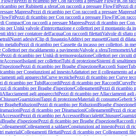
e FlowFit
Pezzi di ricambio per Con raccordi a pressare FlowFit
Con racc
 ricambio per Rubinetti a sfera
Con raccordi a pressare FlowFit
Pezzi di 
pressare Mapress
Pezzi di ricambio per Con raccordi a pressare Mapress
 FlowFit
Pezzi di ricambio per Con raccordi a pressare FlowFit
Con racco
ordi Compact
Con raccordi a pressare Mapress
Pezzi di ricambio per Con 
io per Unità valvole d'intercettazione e collettori per il montaggio da i
ti idrici per contatore dell'acqua
Con raccordi filettati
Valvole di sfiato 
etrali
Nastri adesivi
Clip di fissaggio
Additivi per massetti
Giunti di dilat
 in metallo
Pezzi di ricambio per Cassette da incasso per collettori, in me
r Collettori per riscaldamento a pavimento
Valvole a sfera
Termometri
Ada
e
Pezzi di ricambio per Unità di termoregolazione
Collettori per circuiti d
te
Accessori
Isolanti per collettori
Tubi di protezione
Sistemi di smaltiment
d'ispezione
Pezzi di ricambio per Braghe d'ispezione
Raccordi SuperTub
ricambio per Congiunzioni ad innesto
Adattatori per il collegamento ad al
ciamenti agli apparecchi
Curve tecniche
Pezzi di ricambio per Curve tec
zi di ricambio per Tubi
Raccordi
Pezzi di ricambio per Raccordi
Curve
Pe
zzi di ricambio per Braghe d'ispezione
Collegamenti
Pezzi di ricambio 
li
Allacciamenti agli apparecchi
Pezzi di ricambio per Allacciamenti agli
i
Chiusure
Guarnizioni
Tappi di protezione
Materiali di consumo
Geberit S
per Braghe
Riduzioni
Pezzi di ricambio per Riduzioni
Braghe d'ispezione
iramazioni
Pezzi di ricambio per Diramazioni
Collegamenti
Pezzi di ric
li
Accessori
Pezzi di ricambio per Accessori
Braccialetti
Chiusure
Guarniz
i
Braghe d'ispezione
Pezzi di ricambio per Braghe d'ispezione
Raccordi s
 Collegamenti
Collegamenti a saldare
Congiunzioni ad innesto
Pezzi di r
ri materiali
Collegamenti filettati
Pezzi di ricambio per Collegamenti filet