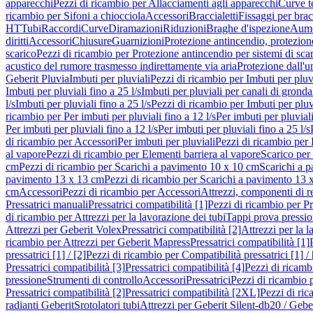
apparecchi
Pezzi di ricambio per Allacciamenti agli apparecchi
Curve t
ricambio per Sifoni a chiocciola
Accessori
Braccialetti
Fissaggi per bracc
HT
Tubi
Raccordi
Curve
Diramazioni
Riduzioni
Braghe d'ispezione
Aume
diritti
Accessori
Chiusure
Guarnizioni
Protezione antincendio, protezione
scarico
Pezzi di ricambio per Protezione antincendio per sistemi di sca
acustico del rumore trasmesso indirettamente via aria
Protezione dall'u
Geberit Pluvia
Imbuti per pluviali
Pezzi di ricambio per Imbuti per pluv
Imbuti per pluviali fino a 25 l/s
Imbuti per pluviali per canali di gronda
l/s
Imbuti per pluviali fino a 25 l/s
Pezzi di ricambio per Imbuti per pluvi
ricambio per Per imbuti per pluviali fino a 12 l/s
Per imbuti per pluviali
Per imbuti per pluviali fino a 12 l/s
Per imbuti per pluviali fino a 25 l/s
di ricambio per Accessori
Per imbuti per pluviali
Pezzi di ricambio per 
al vapore
Pezzi di ricambio per Elementi barriera al vapore
Scarico per
cm
Pezzi di ricambio per Scarichi a pavimento 10 x 10 cm
Scarichi a 
pavimento 13 x 13 cm
Pezzi di ricambio per Scarichi a pavimento 13 
cm
Accessori
Pezzi di ricambio per Accessori
Attrezzi, componenti di r
Pressatrici manuali
Pressatrici compatibilità [1]
Pezzi di ricambio per Pre
di ricambio per Attrezzi per la lavorazione dei tubi
Tappi prova pressi
Attrezzi per Geberit Volex
Pressatrici compatibilità [2]
Attrezzi per la l
ricambio per Attrezzi per Geberit Mapress
Pressatrici compatibilità [1]
pressatrici [1] / [2]
Pezzi di ricambio per Compatibilità pressatrici [1] / 
Pressatrici compatibilità [3]
Pressatrici compatibilità [4]
Pezzi di ricambi
pressione
Strumenti di controllo
Accessori
Pressatrici
Pezzi di ricambio p
Pressatrici compatibilità [2]
Pressatrici compatibilità [2XL]
Pezzi di ric
radianti Geberit
Srotolatori tubi
Attrezzi per Geberit Silent-db20 / Gebe