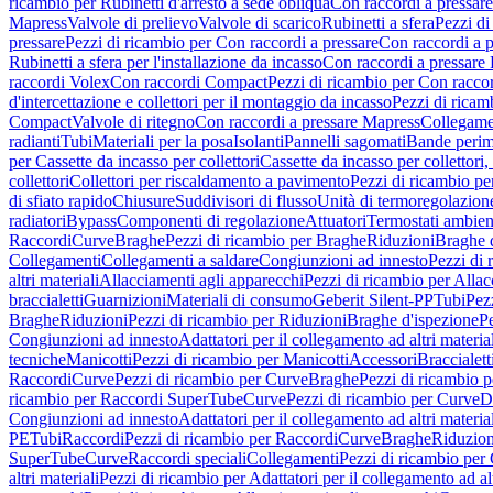
ricambio per Rubinetti d'arresto a sede obliqua
Con raccordi a pressar
Mapress
Valvole di prelievo
Valvole di scarico
Rubinetti a sfera
Pezzi di
pressare
Pezzi di ricambio per Con raccordi a pressare
Con raccordi a 
Rubinetti a sfera per l'installazione da incasso
Con raccordi a pressare
raccordi Volex
Con raccordi Compact
Pezzi di ricambio per Con racc
d'intercettazione e collettori per il montaggio da incasso
Pezzi di ricamb
Compact
Valvole di ritegno
Con raccordi a pressare Mapress
Collegamen
radianti
Tubi
Materiali per la posa
Isolanti
Pannelli sagomati
Bande perim
per Cassette da incasso per collettori
Cassette da incasso per collettori,
collettori
Collettori per riscaldamento a pavimento
Pezzi di ricambio pe
di sfiato rapido
Chiusure
Suddivisori di flusso
Unità di termoregolazion
radiatori
Bypass
Componenti di regolazione
Attuatori
Termostati ambien
Raccordi
Curve
Braghe
Pezzi di ricambio per Braghe
Riduzioni
Braghe 
Collegamenti
Collegamenti a saldare
Congiunzioni ad innesto
Pezzi di 
altri materiali
Allacciamenti agli apparecchi
Pezzi di ricambio per Allac
braccialetti
Guarnizioni
Materiali di consumo
Geberit Silent-PP
Tubi
Pez
Braghe
Riduzioni
Pezzi di ricambio per Riduzioni
Braghe d'ispezione
Pe
Congiunzioni ad innesto
Adattatori per il collegamento ad altri materia
tecniche
Manicotti
Pezzi di ricambio per Manicotti
Accessori
Braccialett
Raccordi
Curve
Pezzi di ricambio per Curve
Braghe
Pezzi di ricambio 
ricambio per Raccordi SuperTube
Curve
Pezzi di ricambio per Curve
D
Congiunzioni ad innesto
Adattatori per il collegamento ad altri materia
PE
Tubi
Raccordi
Pezzi di ricambio per Raccordi
Curve
Braghe
Riduzion
SuperTube
Curve
Raccordi speciali
Collegamenti
Pezzi di ricambio per
altri materiali
Pezzi di ricambio per Adattatori per il collegamento ad alt