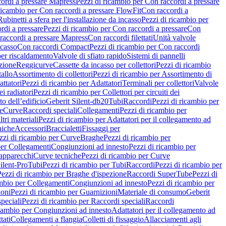
ordi a pressare Mapress
Pezzi di ricambio per Con raccordi a pressare
ricambio per Con raccordi a pressare FlowFit
Con raccordi a
Rubinetti a sfera per l'installazione da incasso
Pezzi di ricambio per
rdi a pressare
Pezzi di ricambio per Con raccordi a pressare
Con
raccordi a pressare Mapress
Con raccordi filettati
Unità valvole
ncasso
Con raccordi Compact
Pezzi di ricambio per Con raccordi
per riscaldamento
Valvole di sfiato rapido
Sistemi di pannelli
azione
Reggicurve
Cassette da incasso per collettori
Pezzi di ricambio
tallo
Assortimento di collettori
Pezzi di ricambio per Assortimento di
ttatori
Pezzi di ricambio per Adattatori
Terminali per collettori
Valvole
ei radiatori
Pezzi di ricambio per Collettori per circuiti dei
o dell’edificio
Geberit Silent-db20
Tubi
Raccordi
Pezzi di ricambio per
e
Curve
Raccordi speciali
Collegamenti
Pezzi di ricambio per
tri materiali
Pezzi di ricambio per Adattatori per il collegamento ad
niche
Accessori
Braccialetti
Fissaggi per
zzi di ricambio per Curve
Braghe
Pezzi di ricambio per
per Collegamenti
Congiunzioni ad innesto
Pezzi di ricambio per
 apparecchi
Curve tecniche
Pezzi di ricambio per Curve
ilent-Pro
Tubi
Pezzi di ricambio per Tubi
Raccordi
Pezzi di ricambio per
Pezzi di ricambio per Braghe d'ispezione
Raccordi SuperTube
Pezzi di
ambio per Collegamenti
Congiunzioni ad innesto
Pezzi di ricambio per
ioni
Pezzi di ricambio per Guarnizioni
Materiale di consumo
Geberit
peciali
Pezzi di ricambio per Raccordi speciali
Raccordi
icambio per Congiunzioni ad innesto
Adattatori per il collegamento ad
tati
Collegamenti a flangia
Colletti di fissaggio
Allacciamenti agli