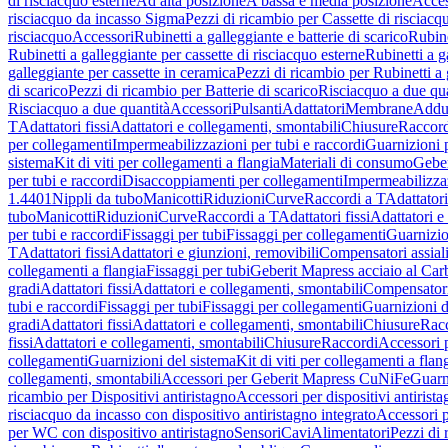
di risciacquo esterne
Ad alta posizione
A bassa e media posizione
Acces
risciacquo da incasso Sigma
Pezzi di ricambio per Cassette di risciac
risciacquo
Accessori
Rubinetti a galleggiante e batterie di scarico
Rubine
Rubinetti a galleggiante per cassette di risciacquo esterne
Rubinetti a g
galleggiante per cassette in ceramica
Pezzi di ricambio per Rubinetti a 
di scarico
Pezzi di ricambio per Batterie di scarico
Risciacquo a due qua
Risciacquo a due quantità
Accessori
Pulsanti
Adattatori
Membrane
Adduz
T
Adattatori fissi
Adattatori e collegamenti, smontabili
Chiusure
Raccord
per collegamenti
Impermeabilizzazioni per tubi e raccordi
Guarnizioni 
sistema
Kit di viti per collegamenti a flangia
Materiali di consumo
Geber
per tubi e raccordi
Disaccoppiamenti per collegamenti
Impermeabilizzaz
1.4401
Nippli da tubo
Manicotti
Riduzioni
Curve
Raccordi a T
Adattatori
tubo
Manicotti
Riduzioni
Curve
Raccordi a T
Adattatori fissi
Adattatori e
per tubi e raccordi
Fissaggi per tubi
Fissaggi per collegamenti
Guarnizio
T
Adattatori fissi
Adattatori e giunzioni, removibili
Compensatori assial
collegamenti a flangia
Fissaggi per tubi
Geberit Mapress acciaio al Car
gradi
Adattatori fissi
Adattatori e collegamenti, smontabili
Compensator
tubi e raccordi
Fissaggi per tubi
Fissaggi per collegamenti
Guarnizioni d
gradi
Adattatori fissi
Adattatori e collegamenti, smontabili
Chiusure
Rac
fissi
Adattatori e collegamenti, smontabili
Chiusure
Raccordi
Accessori 
collegamenti
Guarnizioni del sistema
Kit di viti per collegamenti a flan
collegamenti, smontabili
Accessori per Geberit Mapress CuNiFe
Guarn
ricambio per Dispositivi antiristagno
Accessori per dispositivi antirist
risciacquo da incasso con dispositivo antiristagno integrato
Accessori p
per WC con dispositivo antiristagno
Sensori
Cavi
Alimentatori
Pezzi di 