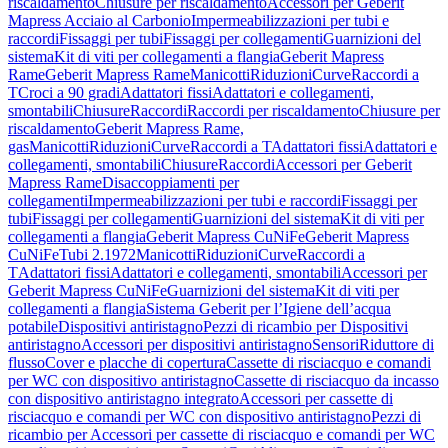
riscaldamento
Chiusure per riscaldamento
Accessori per Geberit
Mapress Acciaio al Carbonio
Impermeabilizzazioni per tubi e
raccordi
Fissaggi per tubi
Fissaggi per collegamenti
Guarnizioni del
sistema
Kit di viti per collegamenti a flangia
Geberit Mapress
Rame
Geberit Mapress Rame
Manicotti
Riduzioni
Curve
Raccordi a
T
Croci a 90 gradi
Adattatori fissi
Adattatori e collegamenti,
smontabili
Chiusure
Raccordi
Raccordi per riscaldamento
Chiusure per
riscaldamento
Geberit Mapress Rame,
gas
Manicotti
Riduzioni
Curve
Raccordi a T
Adattatori fissi
Adattatori e
collegamenti, smontabili
Chiusure
Raccordi
Accessori per Geberit
Mapress Rame
Disaccoppiamenti per
collegamenti
Impermeabilizzazioni per tubi e raccordi
Fissaggi per
tubi
Fissaggi per collegamenti
Guarnizioni del sistema
Kit di viti per
collegamenti a flangia
Geberit Mapress CuNiFe
Geberit Mapress
CuNiFe
Tubi 2.1972
Manicotti
Riduzioni
Curve
Raccordi a
T
Adattatori fissi
Adattatori e collegamenti, smontabili
Accessori per
Geberit Mapress CuNiFe
Guarnizioni del sistema
Kit di viti per
collegamenti a flangia
Sistema Geberit per l’Igiene dell’acqua
potabile
Dispositivi antiristagno
Pezzi di ricambio per Dispositivi
antiristagno
Accessori per dispositivi antiristagno
Sensori
Riduttore di
flusso
Cover e placche di copertura
Cassette di risciacquo e comandi
per WC con dispositivo antiristagno
Cassette di risciacquo da incasso
con dispositivo antiristagno integrato
Accessori per cassette di
risciacquo e comandi per WC con dispositivo antiristagno
Pezzi di
ricambio per Accessori per cassette di risciacquo e comandi per WC