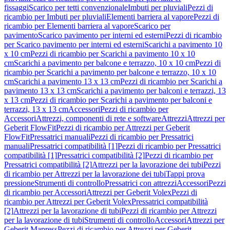
fissaggi
Scarico per tetti convenzionale
Imbuti per pluviali
Pezzi di
ricambio per Imbuti per pluviali
Elementi barriera al vapore
Pezzi di
ricambio per Elementi barriera al vapore
Scarico per
pavimento
Scarico pavimento per interni ed esterni
Pezzi di ricambio
per Scarico pavimento per interni ed esterni
Scarichi a pavimento 10
x 10 cm
Pezzi di ricambio per Scarichi a pavimento 10 x 10
cm
Scarichi a pavimento per balcone e terrazzo, 10 x 10 cm
Pezzi di
ricambio per Scarichi a pavimento per balcone e terrazzo, 10 x 10
cm
Scarichi a pavimento 13 x 13 cm
Pezzi di ricambio per Scarichi a
pavimento 13 x 13 cm
Scarichi a pavimento per balconi e terrazzi, 13
x 13 cm
Pezzi di ricambio per Scarichi a pavimento per balconi e
terrazzi, 13 x 13 cm
Accessori
Pezzi di ricambio per
Accessori
Attrezzi, componenti di rete e software
Attrezzi
Attrezzi per
Geberit FlowFit
Pezzi di ricambio per Attrezzi per Geberit
FlowFit
Pressatrici manuali
Pezzi di ricambio per Pressatrici
manuali
Pressatrici compatibilità [1]
Pezzi di ricambio per Pressatrici
compatibilità [1]
Pressatrici compatibilità [2]
Pezzi di ricambio per
Pressatrici compatibilità [2]
Attrezzi per la lavorazione dei tubi
Pezzi
di ricambio per Attrezzi per la lavorazione dei tubi
Tappi prova
pressione
Strumenti di controllo
Pressatrici con attrezzi
Accessori
Pezzi
di ricambio per Accessori
Attrezzi per Geberit Volex
Pezzi di
ricambio per Attrezzi per Geberit Volex
Pressatrici compatibilità
[2]
Attrezzi per la lavorazione di tubi
Pezzi di ricambio per Attrezzi
per la lavorazione di tubi
Strumenti di controllo
Accessori
Attrezzi per
Geberit Mapress
Pezzi di ricambio per Attrezzi per Geberit