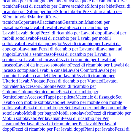
ricambio per Prolunghe del tubo di risciacquo e del cannotto
Curve
tecniche
Pezzi di ricambio per Curve tecniche
Sifoni per bidet
Pezzi di
ricambio per Sifoni per bidet
Sifoni tubolari
Pezzi di ricambio per
Sifoni tubolari
Manicotti
Curve
tecniche
Coperture
Allacciamenti
Guarnizioni
Manicotti per
brasatura
Zona lavabo
Lavabi
Lavabi
Pezzi di ricambio per
Lavabi
Lavabi doppi
Pezzi di ricambio per Lavabi doppi
Lavabi per
mobili sottolavabo
Pezzi di ricambio per Lavabi per mobili
sottolavabo
Lavabi da appoggio
Pezzi di ricambio per Lavabi da
appoggio
Lavamani
Pezzi di ricambio per Lavamani
Lavamani ad
angolo
Lavabi a semincasso
Pezzi di ricambio per Lavabi a
semincasso
Lavabi ad incasso
Pezzi di ricambio per Lavabi ad
incasso
Lavabi da incasso sottopiano
Pezzi di ricambio per Lavabi da
incasso sottopiano
Lavabi a canale
Lavabi Comfort
Lavabi per
bambini
Lavabi a canale
Ulteriori lavabi
Pezzi di ricambio per
Ulteriori lavabi
Vuotatoi
Pezzi di ricambio per Vuotatoi
Lavatoi
polivalenti
Accessori
Colonne
Pezzi di ricambio per
Colonne
Colonne
Semicolonne
Pezzi di ricambio per
Semicolonne
Accessori
Tappi per piletta
Materiale di fissaggio
Set
lavabo con mobile sottolavabo
Set lavabo per mobile con mobile
sottolavabo
Pezzi di ricambio per Set lavabo per mobile con mobile
sottolavabo
Mobili per bagno
Mobili sottolavabo
Pezzi di ricambio per
Mobili sottolavabo
Per lavamani
Pezzi di ricambio per Per
lavamani
Per lavabi
Pezzi di ricambio per Per lavabi
Per lavabi
doppi
Pezzi di ricambio per Per lavabi doppi
Piani per lavabo
Pezzi di