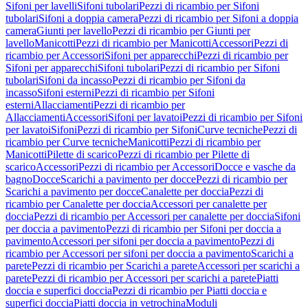
Sifoni per lavelli
Sifoni tubolari
Pezzi di ricambio per Sifoni
tubolari
Sifoni a doppia camera
Pezzi di ricambio per Sifoni a doppia
camera
Giunti per lavello
Pezzi di ricambio per Giunti per
lavello
Manicotti
Pezzi di ricambio per Manicotti
Accessori
Pezzi di
ricambio per Accessori
Sifoni per apparecchi
Pezzi di ricambio per
Sifoni per apparecchi
Sifoni tubolari
Pezzi di ricambio per Sifoni
tubolari
Sifoni da incasso
Pezzi di ricambio per Sifoni da
incasso
Sifoni esterni
Pezzi di ricambio per Sifoni
esterni
Allacciamenti
Pezzi di ricambio per
Allacciamenti
Accessori
Sifoni per lavatoi
Pezzi di ricambio per Sifoni
per lavatoi
Sifoni
Pezzi di ricambio per Sifoni
Curve tecniche
Pezzi di
ricambio per Curve tecniche
Manicotti
Pezzi di ricambio per
Manicotti
Pilette di scarico
Pezzi di ricambio per Pilette di
scarico
Accessori
Pezzi di ricambio per Accessori
Docce e vasche da
bagno
Docce
Scarichi a pavimento per docce
Pezzi di ricambio per
Scarichi a pavimento per docce
Canalette per doccia
Pezzi di
ricambio per Canalette per doccia
Accessori per canalette per
doccia
Pezzi di ricambio per Accessori per canalette per doccia
Sifoni
per doccia a pavimento
Pezzi di ricambio per Sifoni per doccia a
pavimento
Accessori per sifoni per doccia a pavimento
Pezzi di
ricambio per Accessori per sifoni per doccia a pavimento
Scarichi a
parete
Pezzi di ricambio per Scarichi a parete
Accessori per scarichi a
parete
Pezzi di ricambio per Accessori per scarichi a parete
Piatti
doccia e superfici doccia
Pezzi di ricambio per Piatti doccia e
superfici doccia
Piatti doccia in vetrochina
Moduli