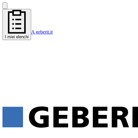
A geberit.it
I miei elenchi