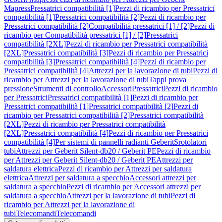
Mapress
Pressatrici compatibilità [1]
Pezzi di ricambio per Pressatrici
compatibilità [1]
Pressatrici compatibilità [2]
Pezzi di ricambio per
Pressatrici compatibilità [2]
Compatibilità pressatrici [1] / [2]
Pezzi di
ricambio per Compatibilità pressatrici [1] / [2]
Pressatrici
compatibilità [2XL]
Pezzi di ricambio per Pressatrici compatibilità
[2XL]
Pressatrici compatibilità [3]
Pezzi di ricambio per Pressatrici
compatibilità [3]
Pressatrici compatibilità [4]
Pezzi di ricambio per
Pressatrici compatibilità [4]
Attrezzi per la lavorazione di tubi
Pezzi di
ricambio per Attrezzi per la lavorazione di tubi
Tappi prova
pressione
Strumenti di controllo
Accessori
Pressatrici
Pezzi di ricambio
per Pressatrici
Pressatrici compatibilità [1]
Pezzi di ricambio per
Pressatrici compatibilità [1]
Pressatrici compatibilità [2]
Pezzi di
ricambio per Pressatrici compatibilità [2]
Pressatrici compatibilità
[2XL]
Pezzi di ricambio per Pressatrici compatibilità
[2XL]
Pressatrici compatibilità [4]
Pezzi di ricambio per Pressatrici
compatibilità [4]
Per sistemi di pannelli radianti Geberit
Srotolatori
tubi
Attrezzi per Geberit Silent-db20 / Geberit PE
Pezzi di ricambio
per Attrezzi per Geberit Silent-db20 / Geberit PE
Attrezzi per
saldatura elettrica
Pezzi di ricambio per Attrezzi per saldatura
elettrica
Attrezzi per saldatura a specchio
Accessori attrezzi per
saldatura a specchio
Pezzi di ricambio per Accessori attrezzi per
saldatura a specchio
Attrezzi per la lavorazione di tubi
Pezzi di
ricambio per Attrezzi per la lavorazione di
tubi
Telecomandi
Telecomandi