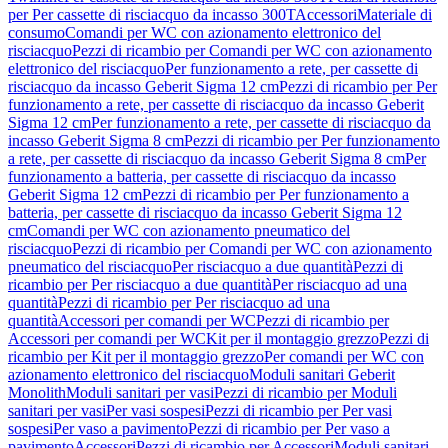
per Per cassette di risciacquo da incasso 300T
Accessori
Materiale di
consumo
Comandi per WC con azionamento elettronico del
risciacquo
Pezzi di ricambio per Comandi per WC con azionamento
elettronico del risciacquo
Per funzionamento a rete, per cassette di
risciacquo da incasso Geberit Sigma 12 cm
Pezzi di ricambio per Per
funzionamento a rete, per cassette di risciacquo da incasso Geberit
Sigma 12 cm
Per funzionamento a rete, per cassette di risciacquo da
incasso Geberit Sigma 8 cm
Pezzi di ricambio per Per funzionamento
a rete, per cassette di risciacquo da incasso Geberit Sigma 8 cm
Per
funzionamento a batteria, per cassette di risciacquo da incasso
Geberit Sigma 12 cm
Pezzi di ricambio per Per funzionamento a
batteria, per cassette di risciacquo da incasso Geberit Sigma 12
cm
Comandi per WC con azionamento pneumatico del
risciacquo
Pezzi di ricambio per Comandi per WC con azionamento
pneumatico del risciacquo
Per risciacquo a due quantità
Pezzi di
ricambio per Per risciacquo a due quantità
Per risciacquo ad una
quantità
Pezzi di ricambio per Per risciacquo ad una
quantità
Accessori per comandi per WC
Pezzi di ricambio per
Accessori per comandi per WC
Kit per il montaggio grezzo
Pezzi di
ricambio per Kit per il montaggio grezzo
Per comandi per WC con
azionamento elettronico del risciacquo
Moduli sanitari Geberit
Monolith
Moduli sanitari per vasi
Pezzi di ricambio per Moduli
sanitari per vasi
Per vasi sospesi
Pezzi di ricambio per Per vasi
sospesi
Per vaso a pavimento
Pezzi di ricambio per Per vaso a
pavimento
Accessori
Pezzi di ricambio per Accessori
Moduli sanitari