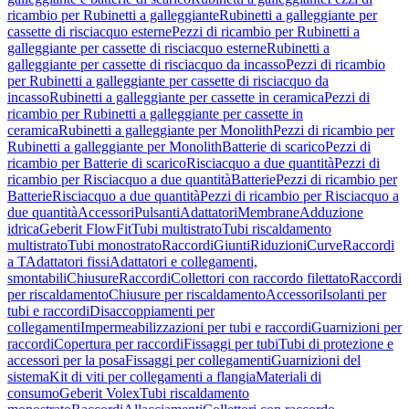
ricambio per Rubinetti a galleggiante
Rubinetti a galleggiante per
cassette di risciacquo esterne
Pezzi di ricambio per Rubinetti a
galleggiante per cassette di risciacquo esterne
Rubinetti a
galleggiante per cassette di risciacquo da incasso
Pezzi di ricambio
per Rubinetti a galleggiante per cassette di risciacquo da
incasso
Rubinetti a galleggiante per cassette in ceramica
Pezzi di
ricambio per Rubinetti a galleggiante per cassette in
ceramica
Rubinetti a galleggiante per Monolith
Pezzi di ricambio per
Rubinetti a galleggiante per Monolith
Batterie di scarico
Pezzi di
ricambio per Batterie di scarico
Risciacquo a due quantità
Pezzi di
ricambio per Risciacquo a due quantità
Batterie
Pezzi di ricambio per
Batterie
Risciacquo a due quantità
Pezzi di ricambio per Risciacquo a
due quantità
Accessori
Pulsanti
Adattatori
Membrane
Adduzione
idrica
Geberit FlowFit
Tubi multistrato
Tubi riscaldamento
multistrato
Tubi monostrato
Raccordi
Giunti
Riduzioni
Curve
Raccordi
a T
Adattatori fissi
Adattatori e collegamenti,
smontabili
Chiusure
Raccordi
Collettori con raccordo filettato
Raccordi
per riscaldamento
Chiusure per riscaldamento
Accessori
Isolanti per
tubi e raccordi
Disaccoppiamenti per
collegamenti
Impermeabilizzazioni per tubi e raccordi
Guarnizioni per
raccordi
Copertura per raccordi
Fissaggi per tubi
Tubi di protezione e
accessori per la posa
Fissaggi per collegamenti
Guarnizioni del
sistema
Kit di viti per collegamenti a flangia
Materiali di
consumo
Geberit Volex
Tubi riscaldamento