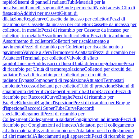
rapido
Sistemi di pannelli radianti
Tubi
Materiali per la
posa
Isolanti
Pannelli sagomati
Bande perimetrali
Nastri adesivi
Clip di
fissaggio
Additivi per massetti
Giunti di
dilatazione
Reggicurve
Cassette da incasso per collettori
Pezzi di
ricambio per Cassette da incasso per collettori
Cassette da incasso per
collettori, in metallo
Pezzi di ricambio per Cassette da incasso per
collettori, in metallo
Assortimento di collettori
Pezzi di ricambio per
Assortimento di collettori
Collettori per riscaldamento a
pavimento
Pezzi di ricambio per Collettori per riscaldamento a
pavimento
Valvole a sfera
Termometri
Adattatori
Pezzi di ricambio per
Adattatori
Terminali per collettori
Valvole di sfiato
rapido
Chiusure
Suddivisori di flusso
Unità di termoregolazione
Pezzi
di ricambio per Unità di termoregolazione
Collettori per circuiti dei
radiatori
Pezzi di ricambio per Collettori per circuiti dei
radiatori
Bypass
Componenti di regolazione
Attuatori
Termostati
ambiente
Accessori
Isolanti per collettori
Tubi di protezione
Sistemi di
smaltimento dell’edificio
Geberit Silent-db20
Tubi
Raccordi
Pezzi di
ricambio per Raccordi
Curve
Braghe
Pezzi di ricambio per
Braghe
Riduzioni
Braghe d'ispezione
Pezzi di ricambio per Braghe
d'ispezione
Raccordi SuperTube
Curve
Raccordi
speciali
Collegamenti
Pezzi di ricambio per
Collegamenti
Collegamenti a saldare
Congiunzioni ad innesto
Pezzi di
ricambio per Congiunzioni ad innesto
Adattatori per il collegamento
ad altri materiali
Pezzi di ricambio per Adattatori per il collegamento
ad altri materiali
Allacciamenti agli apparecchi
Pezzi di ricambio per