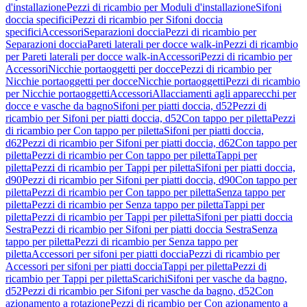
d'installazione
Pezzi di ricambio per Moduli d'installazione
Sifoni
doccia specifici
Pezzi di ricambio per Sifoni doccia
specifici
Accessori
Separazioni doccia
Pezzi di ricambio per
Separazioni doccia
Pareti laterali per docce walk-in
Pezzi di ricambio
per Pareti laterali per docce walk-in
Accessori
Pezzi di ricambio per
Accessori
Nicchie portaoggetti per docce
Pezzi di ricambio per
Nicchie portaoggetti per docce
Nicchie portaoggetti
Pezzi di ricambio
per Nicchie portaoggetti
Accessori
Allacciamenti agli apparecchi per
docce e vasche da bagno
Sifoni per piatti doccia, d52
Pezzi di
ricambio per Sifoni per piatti doccia, d52
Con tappo per piletta
Pezzi
di ricambio per Con tappo per piletta
Sifoni per piatti doccia,
d62
Pezzi di ricambio per Sifoni per piatti doccia, d62
Con tappo per
piletta
Pezzi di ricambio per Con tappo per piletta
Tappi per
piletta
Pezzi di ricambio per Tappi per piletta
Sifoni per piatti doccia,
d90
Pezzi di ricambio per Sifoni per piatti doccia, d90
Con tappo per
piletta
Pezzi di ricambio per Con tappo per piletta
Senza tappo per
piletta
Pezzi di ricambio per Senza tappo per piletta
Tappi per
piletta
Pezzi di ricambio per Tappi per piletta
Sifoni per piatti doccia
Sestra
Pezzi di ricambio per Sifoni per piatti doccia Sestra
Senza
tappo per piletta
Pezzi di ricambio per Senza tappo per
piletta
Accessori per sifoni per piatti doccia
Pezzi di ricambio per
Accessori per sifoni per piatti doccia
Tappi per piletta
Pezzi di
ricambio per Tappi per piletta
Scarichi
Sifoni per vasche da bagno,
d52
Pezzi di ricambio per Sifoni per vasche da bagno, d52
Con
azionamento a rotazione
Pezzi di ricambio per Con azionamento a