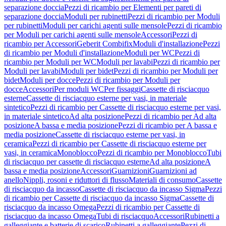
separazione doccia
Pezzi di ricambio per Elementi per pareti di
separazione doccia
Moduli per rubinetti
Pezzi di ricambio per Moduli
per rubinetti
Moduli per carichi agenti sulle mensole
Pezzi di ricambio
per Moduli per carichi agenti sulle mensole
Accessori
Pezzi di
ricambio per Accessori
Geberit Combifix
Moduli d'installazione
Pezzi
di ricambio per Moduli d'installazione
Moduli per WC
Pezzi di
ricambio per Moduli per WC
Moduli per lavabi
Pezzi di ricambio per
Moduli per lavabi
Moduli per bidet
Pezzi di ricambio per Moduli per
bidet
Moduli per docce
Pezzi di ricambio per Moduli per
docce
Accessori
Per moduli WC
Per fissaggi
Cassette di risciacquo
esterne
Cassette di risciacquo esterne per vasi, in materiale
sintetico
Pezzi di ricambio per Cassette di risciacquo esterne per vasi,
in materiale sintetico
Ad alta posizione
Pezzi di ricambio per Ad alta
posizione
A bassa e media posizione
Pezzi di ricambio per A bassa e
media posizione
Cassette di risciacquo esterne per vasi, in
ceramica
Pezzi di ricambio per Cassette di risciacquo esterne per
vasi, in ceramica
Monoblocco
Pezzi di ricambio per Monoblocco
Tubi
di risciacquo per cassette di risciacquo esterne
Ad alta posizione
A
bassa e media posizione
Accessori
Guarnizioni
Guarnizioni ad
anello
Nippli, rosoni e riduttori di flusso
Materiali di consumo
Cassette
di risciacquo da incasso
Cassette di risciacquo da incasso Sigma
Pezzi
di ricambio per Cassette di risciacquo da incasso Sigma
Cassette di
risciacquo da incasso Omega
Pezzi di ricambio per Cassette di
risciacquo da incasso Omega
Tubi di risciacquo
Accessori
Rubinetti a
galleggiante e batterie di scarico
Rubinetti a galleggiante
Pezzi di