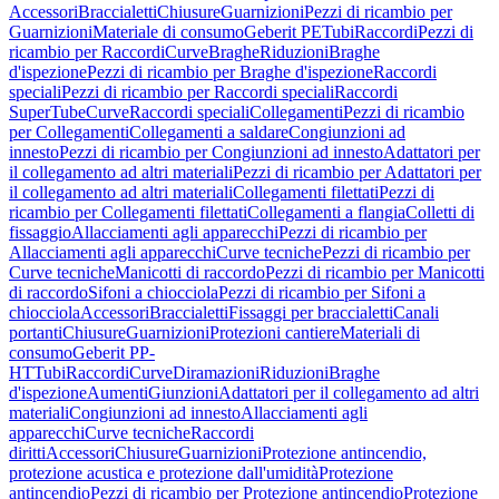
Accessori
Braccialetti
Chiusure
Guarnizioni
Pezzi di ricambio per
Guarnizioni
Materiale di consumo
Geberit PE
Tubi
Raccordi
Pezzi di
ricambio per Raccordi
Curve
Braghe
Riduzioni
Braghe
d'ispezione
Pezzi di ricambio per Braghe d'ispezione
Raccordi
speciali
Pezzi di ricambio per Raccordi speciali
Raccordi
SuperTube
Curve
Raccordi speciali
Collegamenti
Pezzi di ricambio
per Collegamenti
Collegamenti a saldare
Congiunzioni ad
innesto
Pezzi di ricambio per Congiunzioni ad innesto
Adattatori per
il collegamento ad altri materiali
Pezzi di ricambio per Adattatori per
il collegamento ad altri materiali
Collegamenti filettati
Pezzi di
ricambio per Collegamenti filettati
Collegamenti a flangia
Colletti di
fissaggio
Allacciamenti agli apparecchi
Pezzi di ricambio per
Allacciamenti agli apparecchi
Curve tecniche
Pezzi di ricambio per
Curve tecniche
Manicotti di raccordo
Pezzi di ricambio per Manicotti
di raccordo
Sifoni a chiocciola
Pezzi di ricambio per Sifoni a
chiocciola
Accessori
Braccialetti
Fissaggi per braccialetti
Canali
portanti
Chiusure
Guarnizioni
Protezioni cantiere
Materiali di
consumo
Geberit PP-
HT
Tubi
Raccordi
Curve
Diramazioni
Riduzioni
Braghe
d'ispezione
Aumenti
Giunzioni
Adattatori per il collegamento ad altri
materiali
Congiunzioni ad innesto
Allacciamenti agli
apparecchi
Curve tecniche
Raccordi
diritti
Accessori
Chiusure
Guarnizioni
Protezione antincendio,
protezione acustica e protezione dall'umidità
Protezione
antincendio
Pezzi di ricambio per Protezione antincendio
Protezione