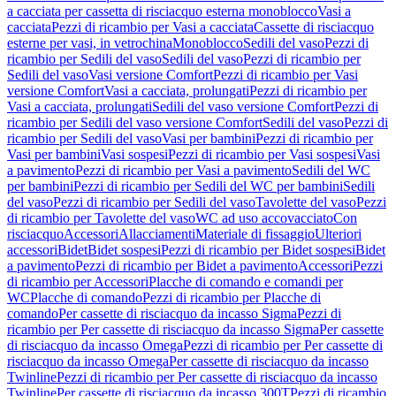
a cacciata per cassetta di risciacquo esterna monoblocco
Vasi a
cacciata
Pezzi di ricambio per Vasi a cacciata
Cassette di risciacquo
esterne per vasi, in vetrochina
Monoblocco
Sedili del vaso
Pezzi di
ricambio per Sedili del vaso
Sedili del vaso
Pezzi di ricambio per
Sedili del vaso
Vasi versione Comfort
Pezzi di ricambio per Vasi
versione Comfort
Vasi a cacciata, prolungati
Pezzi di ricambio per
Vasi a cacciata, prolungati
Sedili del vaso versione Comfort
Pezzi di
ricambio per Sedili del vaso versione Comfort
Sedili del vaso
Pezzi di
ricambio per Sedili del vaso
Vasi per bambini
Pezzi di ricambio per
Vasi per bambini
Vasi sospesi
Pezzi di ricambio per Vasi sospesi
Vasi
a pavimento
Pezzi di ricambio per Vasi a pavimento
Sedili del WC
per bambini
Pezzi di ricambio per Sedili del WC per bambini
Sedili
del vaso
Pezzi di ricambio per Sedili del vaso
Tavolette del vaso
Pezzi
di ricambio per Tavolette del vaso
WC ad uso accovacciato
Con
risciacquo
Accessori
Allacciamenti
Materiale di fissaggio
Ulteriori
accessori
Bidet
Bidet sospesi
Pezzi di ricambio per Bidet sospesi
Bidet
a pavimento
Pezzi di ricambio per Bidet a pavimento
Accessori
Pezzi
di ricambio per Accessori
Placche di comando e comandi per
WC
Placche di comando
Pezzi di ricambio per Placche di
comando
Per cassette di risciacquo da incasso Sigma
Pezzi di
ricambio per Per cassette di risciacquo da incasso Sigma
Per cassette
di risciacquo da incasso Omega
Pezzi di ricambio per Per cassette di
risciacquo da incasso Omega
Per cassette di risciacquo da incasso
Twinline
Pezzi di ricambio per Per cassette di risciacquo da incasso
Twinline
Per cassette di risciacquo da incasso 300T
Pezzi di ricambio