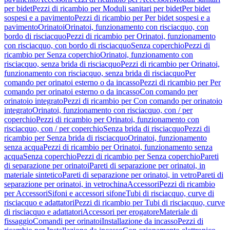
per bidet
Pezzi di ricambio per Moduli sanitari per bidet
Per bidet
sospesi e a pavimento
Pezzi di ricambio per Per bidet sospesi e a
pavimento
Orinatoi
Orinatoi, funzionamento con risciacquo, con
bordo di risciacquo
Pezzi di ricambio per Orinatoi, funzionamento
con risciacquo, con bordo di risciacquo
Senza coperchio
Pezzi di
ricambio per Senza coperchio
Orinatoi, funzionamento con
risciacquo, senza brida di risciacquo
Pezzi di ricambio per Orinatoi,
funzionamento con risciacquo, senza brida di risciacquo
Per
comando per orinatoi esterno o da incasso
Pezzi di ricambio per Per
comando per orinatoi esterno o da incasso
Con comando per
orinatoio integrato
Pezzi di ricambio per Con comando per orinatoio
integrato
Orinatoi, funzionamento con risciacquo, con / per
coperchio
Pezzi di ricambio per Orinatoi, funzionamento con
risciacquo, con / per coperchio
Senza brida di risciacquo
Pezzi di
ricambio per Senza brida di risciacquo
Orinatoi, funzionamento
senza acqua
Pezzi di ricambio per Orinatoi, funzionamento senza
acqua
Senza coperchio
Pezzi di ricambio per Senza coperchio
Pareti
di separazione per orinatoi
Pareti di separazione per orinatoi, in
materiale sintetico
Pareti di separazione per orinatoi, in vetro
Pareti di
separazione per orinatoi, in vetrochina
Accessori
Pezzi di ricambio
per Accessori
Sifoni e accessori sifone
Tubi di risciacquo, curve di
risciacquo e adattatori
Pezzi di ricambio per Tubi di risciacquo, curve
di risciacquo e adattatori
Accessori per erogatore
Materiale di
fissaggio
Comandi per orinatoi
Installazione da incasso
Pezzi di