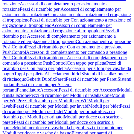
rotazione
Accessori di completamento per azionamento a
rotazione
Pezzi di ricambio per Accessori di completamento per
azionamento a rotazione
Con azionamento a rotazione ed erogazione
al troppopieno
Pezzi di ricambio per Con azionamento a rotazione ed
erogazione al troppopieno
Accessori di completamento per
azionamento a rotazione ed erogazione al troppopieno
Pezzi di
ricambio per Accessori di completamento per azionamento a
rotazione ed erogazione al troppopieno
Con azionamento a pressione
PushControl
Pezzi di ricambio per Con azionamento a pressione
PushControl
Accessori di completamento per comando a pressione
PushControl
Pezzi di ricambio per Accessori di completamento per
comando a pressione PushControl
Con tappo per piletta
Pezzi di
ricambio per Con tappo per piletta
Accessori per sifoni per vasche da
bagno
Tappi per piletta
Allacciamenti idrici
Sistemi di installazione e
di risciacquo
Geberit Duofix
Pareti
Pezzi di ricambio per Pareti
Sistemi
portanti
Pezzi di ricambio per Sistemi
portanti
Pannellature
Accessori
Pezzi di ricambio per Accessori
Moduli
d'installazione
Pezzi di ricambio per Moduli d'installazione
Moduli
per WC
Pezzi di ricambio per Moduli per WC
Moduli per
lavabi
Pezzi di ricambio per Moduli per lavabi
Moduli per bidet
Pezzi
di ricambio per Moduli per bidet
Moduli per orinatoi
Pezzi di
ricambio per Moduli per orinatoi
Moduli per docce con scarico a
parete
Pezzi di ricambio per Moduli per docce con scarico a
parete
Moduli per docce e vasche da bagno
Pezzi di ricambio per
Moduli per docce e vasche da bagno
Elementi per pareti di