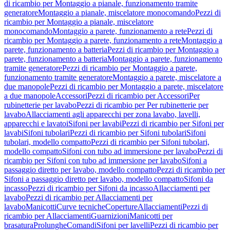
di ricambio per Montaggio a pianale, funzionamento tramite
generatore
Montaggio a pianale, miscelatore monocomando
Pezzi di
ricambio per Montaggio a pianale, miscelatore
monocomando
Montaggio a parete, funzionamento a rete
Pezzi di
ricambio per Montaggio a parete, funzionamento a rete
Montaggio a
parete, funzionamento a batteria
Pezzi di ricambio per Montaggio a
parete, funzionamento a batteria
Montaggio a parete, funzionamento
tramite generatore
Pezzi di ricambio per Montaggio a parete,
funzionamento tramite generatore
Montaggio a parete, miscelatore a
due manopole
Pezzi di ricambio per Montaggio a parete, miscelatore
a due manopole
Accessori
Pezzi di ricambio per Accessori
Per
rubinetterie per lavabo
Pezzi di ricambio per Per rubinetterie per
lavabo
Allacciamenti agli apparecchi per zona lavabo, lavelli,
apparecchi e lavatoi
Sifoni per lavabi
Pezzi di ricambio per Sifoni per
lavabi
Sifoni tubolari
Pezzi di ricambio per Sifoni tubolari
Sifoni
tubolari, modello compatto
Pezzi di ricambio per Sifoni tubolari,
modello compatto
Sifoni con tubo ad immersione per lavabo
Pezzi di
ricambio per Sifoni con tubo ad immersione per lavabo
Sifoni a
passaggio diretto per lavabo, modello compatto
Pezzi di ricambio per
Sifoni a passaggio diretto per lavabo, modello compatto
Sifoni da
incasso
Pezzi di ricambio per Sifoni da incasso
Allacciamenti per
lavabo
Pezzi di ricambio per Allacciamenti per
lavabo
Manicotti
Curve tecniche
Coperture
Allacciamenti
Pezzi di
ricambio per Allacciamenti
Guarnizioni
Manicotti per
brasatura
Prolunghe
Comandi
Sifoni per lavelli
Pezzi di ricambio per