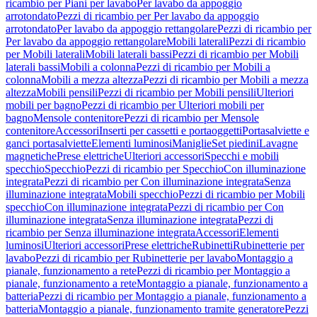
ricambio per Piani per lavabo
Per lavabo da appoggio
arrotondato
Pezzi di ricambio per Per lavabo da appoggio
arrotondato
Per lavabo da appoggio rettangolare
Pezzi di ricambio per
Per lavabo da appoggio rettangolare
Mobili laterali
Pezzi di ricambio
per Mobili laterali
Mobili laterali bassi
Pezzi di ricambio per Mobili
laterali bassi
Mobili a colonna
Pezzi di ricambio per Mobili a
colonna
Mobili a mezza altezza
Pezzi di ricambio per Mobili a mezza
altezza
Mobili pensili
Pezzi di ricambio per Mobili pensili
Ulteriori
mobili per bagno
Pezzi di ricambio per Ulteriori mobili per
bagno
Mensole contenitore
Pezzi di ricambio per Mensole
contenitore
Accessori
Inserti per cassetti e portaoggetti
Portasalviette e
ganci portasalviette
Elementi luminosi
Maniglie
Set piedini
Lavagne
magnetiche
Prese elettriche
Ulteriori accessori
Specchi e mobili
specchio
Specchio
Pezzi di ricambio per Specchio
Con illuminazione
integrata
Pezzi di ricambio per Con illuminazione integrata
Senza
illuminazione integrata
Mobili specchio
Pezzi di ricambio per Mobili
specchio
Con illuminazione integrata
Pezzi di ricambio per Con
illuminazione integrata
Senza illuminazione integrata
Pezzi di
ricambio per Senza illuminazione integrata
Accessori
Elementi
luminosi
Ulteriori accessori
Prese elettriche
Rubinetti
Rubinetterie per
lavabo
Pezzi di ricambio per Rubinetterie per lavabo
Montaggio a
pianale, funzionamento a rete
Pezzi di ricambio per Montaggio a
pianale, funzionamento a rete
Montaggio a pianale, funzionamento a
batteria
Pezzi di ricambio per Montaggio a pianale, funzionamento a
batteria
Montaggio a pianale, funzionamento tramite generatore
Pezzi