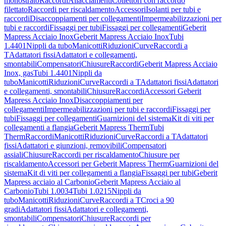
monostrato
Raccordi
Allacciamenti
Collettori con raccordo
filettato
Raccordi per riscaldamento
Accessori
Isolanti per tubi e
raccordi
Disaccoppiamenti per collegamenti
Impermeabilizzazioni per
tubi e raccordi
Fissaggi per tubi
Fissaggi per collegamenti
Geberit
Mapress Acciaio Inox
Geberit Mapress Acciaio Inox
Tubi
1.4401
Nippli da tubo
Manicotti
Riduzioni
Curve
Raccordi a
T
Adattatori fissi
Adattatori e collegamenti,
smontabili
Compensatori
Chiusure
Raccordi
Geberit Mapress Acciaio
Inox, gas
Tubi 1.4401
Nippli da
tubo
Manicotti
Riduzioni
Curve
Raccordi a T
Adattatori fissi
Adattatori
e collegamenti, smontabili
Chiusure
Raccordi
Accessori Geberit
Mapress Acciaio Inox
Disaccoppiamenti per
collegamenti
Impermeabilizzazioni per tubi e raccordi
Fissaggi per
tubi
Fissaggi per collegamenti
Guarnizioni del sistema
Kit di viti per
collegamenti a flangia
Geberit Mapress Therm
Tubi
Therm
Raccordi
Manicotti
Riduzioni
Curve
Raccordi a T
Adattatori
fissi
Adattatori e giunzioni, removibili
Compensatori
assiali
Chiusure
Raccordi per riscaldamento
Chiusure per
riscaldamento
Accessori per Geberit Mapress Therm
Guarnizioni del
sistema
Kit di viti per collegamenti a flangia
Fissaggi per tubi
Geberit
Mapress acciaio al Carbonio
Geberit Mapress Acciaio al
Carbonio
Tubi 1.0034
Tubi 1.0215
Nippli da
tubo
Manicotti
Riduzioni
Curve
Raccordi a T
Croci a 90
gradi
Adattatori fissi
Adattatori e collegamenti,
smontabili
Compensatori
Chiusure
Raccordi per