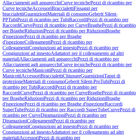
Allacciamenti agli apparecchi
Curve tecniche
Pezzi di ricambio per
Curve tecniche
Accessori
Braccialetti
Fissaggi per
braccialetti
Guarnizioni
Materiali di consumo
Geberit Silent-
PP
Tubi
Pezzi di ricambio per Tubi
Raccordi
Pezzi di ricambio per
Raccordi
Curve
Pezzi di ricambio per Curve
Braghe
Pezzi di ricambio
per Braghe
Riduzioni
Pezzi di ricambio per Riduzioni
Braghe
d'ispezione
Pezzi di ricambio per Braghe
d'ispezione
Collegamenti
Pezzi di ricambio per
Collegamenti
Congiunzioni ad innesto
Pezzi di ricambio per
Congiunzioni ad innesto
Adattatori per il collegamento ad altri
materiali
Allacciamenti agli apparecchi
Pezzi di ricambio per
Allacciamenti agli apparecchi
Curve tecniche
Pezzi di ricambio per
Curve tecniche
Manicotti
Pezzi di ricambio per
Manicotti
Accessori
Braccialetti
Chiusure
Guarnizioni
Tappi di
protezione
Materiali di consumo
Geberit Silent-Pro
Tubi
Pezzi di
ricambio per Tubi
Raccordi
Pezzi di ricambio per
Raccordi
Curve
Pezzi di ricambio per Curve
Braghe
Pezzi di ricambio
per Braghe
Riduzioni
Pezzi di ricambio per Riduzioni
Braghe
d'ispezione
Pezzi di ricambio per Braghe d'ispezione
Raccordi
SuperTube
Pezzi di ricambio per Raccordi SuperTube
Curve
Pezzi di
ricambio per Curve
Diramazioni
Pezzi di ricambio per
Diramazioni
Collegamenti
Pezzi di ricambio per
Collegamenti
Congiunzioni ad innesto
Pezzi di ricambio per
Congiunzioni ad innesto
Adattatori per il collegamento ad altri
materiali
Accessori
Pezzi di ricambio per