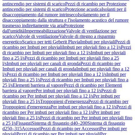
antincendio per sistemi di scarico
Pezzi di ricambio per Protezione
antincendio per sistemi di scarico
Protezione acustica
Isolanti per il
disaccoppiamento dal rumore intrinseco
Isolamento per il
disaccoppiamento dalla struttura e l'isolamento acustico del rumore
trasmesso indirettamente via aria
Protezione
dall'umidità
Impermeabilizzazione
Valvole di ventilazione per
scarico
Valvole di ventilazione
Valvole di ritegno a risparmio
energetico
Scarico per tetti Geberit Pluvia
Imbuti per pluviali
Pezzi di
ricambio per Imbuti per pluviali
Imbuti per pluviali fino a 12 l/s
Pezzi
di ricambio per Imbuti per pluviali fino a 12 l/s
Imbuti per pluviali
fino a 25 l/s
Pezzi di ricambio per Imbuti per pluviali fino a 25
l/s
Imbuti per pluviali per canali di gronda
Pezzi di ricambio per
Imbuti per pluviali per canali di gronda
Imbuti per pluviali fino a 12
l/s
Pezzi di ricambio per Imbuti per pluviali fino a 12 l/s
Imbuti per
pluviali fino a 25 l/s
Pezzi di ricambio per Imbuti per pluviali fino a
25 l/s
Elementi barriera al vapore
Pezzi di ricambio per Elementi
barriera al vapore
Per imbuti per pluviali fino a 12 l/s
Pezzi di
ricambio per Per imbuti per pluviali fino a 12 l/s
Per imbuti per
pluviali fino a 25 l/s
Troppopieni d'emergenza
Pezzi di ricambio per
Troppopieni d'emergenza
Per imbuti per pluviali fino a 12 l/s
Pezzi di
ricambio per Per imbuti per pluviali fino a 12 l/s
Per imbuti per
pluviali fino a 25 l/s
Pezzi di ricambio per Per imbuti per pluviali fino
a 25 l/s
Fissaggi
Sistema di fissaggio d40–200
Sistema di fissaggio
d250–315
Accessori
Pezzi di ricambio per Accessori
Per imbuti per
pluviali
Pezzi di ricambio per Per imbuti per pluviali
Per