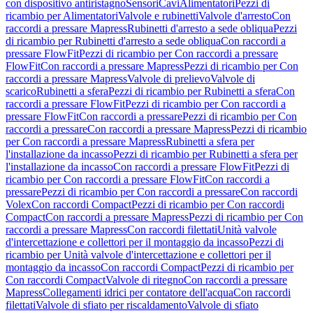
con dispositivo antiristagno
Sensori
Cavi
Alimentatori
Pezzi di
ricambio per Alimentatori
Valvole e rubinetti
Valvole d'arresto
Con
raccordi a pressare Mapress
Rubinetti d'arresto a sede obliqua
Pezzi
di ricambio per Rubinetti d'arresto a sede obliqua
Con raccordi a
pressare FlowFit
Pezzi di ricambio per Con raccordi a pressare
FlowFit
Con raccordi a pressare Mapress
Pezzi di ricambio per Con
raccordi a pressare Mapress
Valvole di prelievo
Valvole di
scarico
Rubinetti a sfera
Pezzi di ricambio per Rubinetti a sfera
Con
raccordi a pressare FlowFit
Pezzi di ricambio per Con raccordi a
pressare FlowFit
Con raccordi a pressare
Pezzi di ricambio per Con
raccordi a pressare
Con raccordi a pressare Mapress
Pezzi di ricambio
per Con raccordi a pressare Mapress
Rubinetti a sfera per
l'installazione da incasso
Pezzi di ricambio per Rubinetti a sfera per
l'installazione da incasso
Con raccordi a pressare FlowFit
Pezzi di
ricambio per Con raccordi a pressare FlowFit
Con raccordi a
pressare
Pezzi di ricambio per Con raccordi a pressare
Con raccordi
Volex
Con raccordi Compact
Pezzi di ricambio per Con raccordi
Compact
Con raccordi a pressare Mapress
Pezzi di ricambio per Con
raccordi a pressare Mapress
Con raccordi filettati
Unità valvole
d'intercettazione e collettori per il montaggio da incasso
Pezzi di
ricambio per Unità valvole d'intercettazione e collettori per il
montaggio da incasso
Con raccordi Compact
Pezzi di ricambio per
Con raccordi Compact
Valvole di ritegno
Con raccordi a pressare
Mapress
Collegamenti idrici per contatore dell'acqua
Con raccordi
filettati
Valvole di sfiato per riscaldamento
Valvole di sfiato