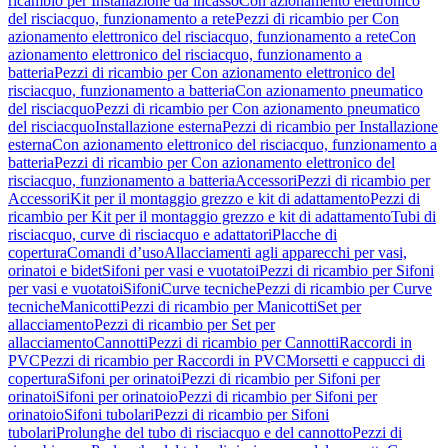
ricambio per Installazione da incasso
Con azionamento elettronico
del risciacquo, funzionamento a rete
Pezzi di ricambio per Con
azionamento elettronico del risciacquo, funzionamento a rete
Con
azionamento elettronico del risciacquo, funzionamento a
batteria
Pezzi di ricambio per Con azionamento elettronico del
risciacquo, funzionamento a batteria
Con azionamento pneumatico
del risciacquo
Pezzi di ricambio per Con azionamento pneumatico
del risciacquo
Installazione esterna
Pezzi di ricambio per Installazione
esterna
Con azionamento elettronico del risciacquo, funzionamento a
batteria
Pezzi di ricambio per Con azionamento elettronico del
risciacquo, funzionamento a batteria
Accessori
Pezzi di ricambio per
Accessori
Kit per il montaggio grezzo e kit di adattamento
Pezzi di
ricambio per Kit per il montaggio grezzo e kit di adattamento
Tubi di
risciacquo, curve di risciacquo e adattatori
Placche di
copertura
Comandi d’uso
Allacciamenti agli apparecchi per vasi,
orinatoi e bidet
Sifoni per vasi e vuotatoi
Pezzi di ricambio per Sifoni
per vasi e vuotatoi
Sifoni
Curve tecniche
Pezzi di ricambio per Curve
tecniche
Manicotti
Pezzi di ricambio per Manicotti
Set per
allacciamento
Pezzi di ricambio per Set per
allacciamento
Cannotti
Pezzi di ricambio per Cannotti
Raccordi in
PVC
Pezzi di ricambio per Raccordi in PVC
Morsetti e cappucci di
copertura
Sifoni per orinatoi
Pezzi di ricambio per Sifoni per
orinatoi
Sifoni per orinatoio
Pezzi di ricambio per Sifoni per
orinatoio
Sifoni tubolari
Pezzi di ricambio per Sifoni
tubolari
Prolunghe del tubo di risciacquo e del cannotto
Pezzi di