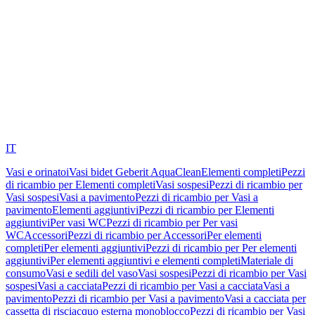
IT
Vasi e orinatoi
Vasi bidet Geberit AquaClean
Elementi completi
Pezzi
di ricambio per Elementi completi
Vasi sospesi
Pezzi di ricambio per
Vasi sospesi
Vasi a pavimento
Pezzi di ricambio per Vasi a
pavimento
Elementi aggiuntivi
Pezzi di ricambio per Elementi
aggiuntivi
Per vasi WC
Pezzi di ricambio per Per vasi
WC
Accessori
Pezzi di ricambio per Accessori
Per elementi
completi
Per elementi aggiuntivi
Pezzi di ricambio per Per elementi
aggiuntivi
Per elementi aggiuntivi e elementi completi
Materiale di
consumo
Vasi e sedili del vaso
Vasi sospesi
Pezzi di ricambio per Vasi
sospesi
Vasi a cacciata
Pezzi di ricambio per Vasi a cacciata
Vasi a
pavimento
Pezzi di ricambio per Vasi a pavimento
Vasi a cacciata per
cassetta di risciacquo esterna monoblocco
Pezzi di ricambio per Vasi