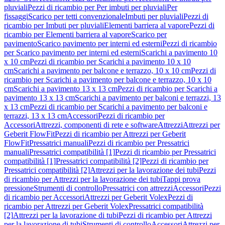
pluviali
Pezzi di ricambio per Per imbuti per pluviali
Per
fissaggi
Scarico per tetti convenzionale
Imbuti per pluviali
Pezzi di
ricambio per Imbuti per pluviali
Elementi barriera al vapore
Pezzi di
ricambio per Elementi barriera al vapore
Scarico per
pavimento
Scarico pavimento per interni ed esterni
Pezzi di ricambio
per Scarico pavimento per interni ed esterni
Scarichi a pavimento 10
x 10 cm
Pezzi di ricambio per Scarichi a pavimento 10 x 10
cm
Scarichi a pavimento per balcone e terrazzo, 10 x 10 cm
Pezzi di
ricambio per Scarichi a pavimento per balcone e terrazzo, 10 x 10
cm
Scarichi a pavimento 13 x 13 cm
Pezzi di ricambio per Scarichi a
pavimento 13 x 13 cm
Scarichi a pavimento per balconi e terrazzi, 13
x 13 cm
Pezzi di ricambio per Scarichi a pavimento per balconi e
terrazzi, 13 x 13 cm
Accessori
Pezzi di ricambio per
Accessori
Attrezzi, componenti di rete e software
Attrezzi
Attrezzi per
Geberit FlowFit
Pezzi di ricambio per Attrezzi per Geberit
FlowFit
Pressatrici manuali
Pezzi di ricambio per Pressatrici
manuali
Pressatrici compatibilità [1]
Pezzi di ricambio per Pressatrici
compatibilità [1]
Pressatrici compatibilità [2]
Pezzi di ricambio per
Pressatrici compatibilità [2]
Attrezzi per la lavorazione dei tubi
Pezzi
di ricambio per Attrezzi per la lavorazione dei tubi
Tappi prova
pressione
Strumenti di controllo
Pressatrici con attrezzi
Accessori
Pezzi
di ricambio per Accessori
Attrezzi per Geberit Volex
Pezzi di
ricambio per Attrezzi per Geberit Volex
Pressatrici compatibilità
[2]
Attrezzi per la lavorazione di tubi
Pezzi di ricambio per Attrezzi
per la lavorazione di tubi
Strumenti di controllo
Accessori
Attrezzi per