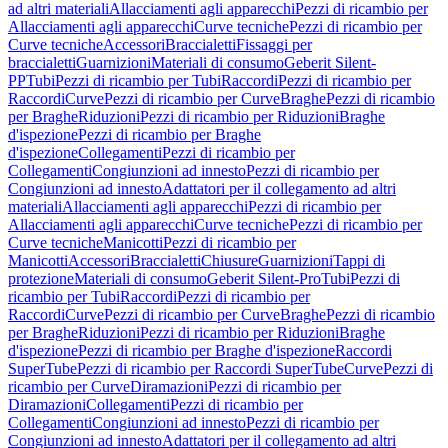
ad altri materiali
Allacciamenti agli apparecchi
Pezzi di ricambio per
Allacciamenti agli apparecchi
Curve tecniche
Pezzi di ricambio per
Curve tecniche
Accessori
Braccialetti
Fissaggi per
braccialetti
Guarnizioni
Materiali di consumo
Geberit Silent-
PP
Tubi
Pezzi di ricambio per Tubi
Raccordi
Pezzi di ricambio per
Raccordi
Curve
Pezzi di ricambio per Curve
Braghe
Pezzi di ricambio
per Braghe
Riduzioni
Pezzi di ricambio per Riduzioni
Braghe
d'ispezione
Pezzi di ricambio per Braghe
d'ispezione
Collegamenti
Pezzi di ricambio per
Collegamenti
Congiunzioni ad innesto
Pezzi di ricambio per
Congiunzioni ad innesto
Adattatori per il collegamento ad altri
materiali
Allacciamenti agli apparecchi
Pezzi di ricambio per
Allacciamenti agli apparecchi
Curve tecniche
Pezzi di ricambio per
Curve tecniche
Manicotti
Pezzi di ricambio per
Manicotti
Accessori
Braccialetti
Chiusure
Guarnizioni
Tappi di
protezione
Materiali di consumo
Geberit Silent-Pro
Tubi
Pezzi di
ricambio per Tubi
Raccordi
Pezzi di ricambio per
Raccordi
Curve
Pezzi di ricambio per Curve
Braghe
Pezzi di ricambio
per Braghe
Riduzioni
Pezzi di ricambio per Riduzioni
Braghe
d'ispezione
Pezzi di ricambio per Braghe d'ispezione
Raccordi
SuperTube
Pezzi di ricambio per Raccordi SuperTube
Curve
Pezzi di
ricambio per Curve
Diramazioni
Pezzi di ricambio per
Diramazioni
Collegamenti
Pezzi di ricambio per
Collegamenti
Congiunzioni ad innesto
Pezzi di ricambio per
Congiunzioni ad innesto
Adattatori per il collegamento ad altri