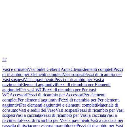
IT
Vasi e orinatoi
Vasi bidet Geberit AquaClean
Elementi completi
Pezzi
di ricambio per Elementi completi
Vasi sospesi
Pezzi di ricambio per
Vasi sospesi
Vasi a pavimento
Pezzi di ricambio per Vasi a
pavimento
Elementi aggiuntivi
Pezzi di ricambio per Elementi
aggiuntivi
Per vasi WC
Pezzi di ricambio per Per vasi
WC
Accessori
Pezzi di ricambio per Accessori
Per elementi
completi
Per elementi aggiuntivi
Pezzi di ricambio per Per elementi
aggiuntivi
Per elementi aggiuntivi e elementi completi
Materiale di
consumo
Vasi e sedili del vaso
Vasi sospesi
Pezzi di ricambio per Vasi
sospesi
Vasi a cacciata
Pezzi di ricambio per Vasi a cacciata
Vasi a
pavimento
Pezzi di ricambio per Vasi a pavimento
Vasi a cacciata per
cassetta di risciacquo esterna monoblocco
Pezzi di ricambio per Vasi