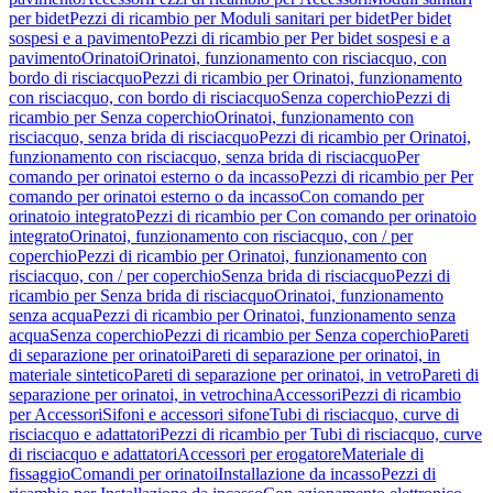
per bidet
Pezzi di ricambio per Moduli sanitari per bidet
Per bidet
sospesi e a pavimento
Pezzi di ricambio per Per bidet sospesi e a
pavimento
Orinatoi
Orinatoi, funzionamento con risciacquo, con
bordo di risciacquo
Pezzi di ricambio per Orinatoi, funzionamento
con risciacquo, con bordo di risciacquo
Senza coperchio
Pezzi di
ricambio per Senza coperchio
Orinatoi, funzionamento con
risciacquo, senza brida di risciacquo
Pezzi di ricambio per Orinatoi,
funzionamento con risciacquo, senza brida di risciacquo
Per
comando per orinatoi esterno o da incasso
Pezzi di ricambio per Per
comando per orinatoi esterno o da incasso
Con comando per
orinatoio integrato
Pezzi di ricambio per Con comando per orinatoio
integrato
Orinatoi, funzionamento con risciacquo, con / per
coperchio
Pezzi di ricambio per Orinatoi, funzionamento con
risciacquo, con / per coperchio
Senza brida di risciacquo
Pezzi di
ricambio per Senza brida di risciacquo
Orinatoi, funzionamento
senza acqua
Pezzi di ricambio per Orinatoi, funzionamento senza
acqua
Senza coperchio
Pezzi di ricambio per Senza coperchio
Pareti
di separazione per orinatoi
Pareti di separazione per orinatoi, in
materiale sintetico
Pareti di separazione per orinatoi, in vetro
Pareti di
separazione per orinatoi, in vetrochina
Accessori
Pezzi di ricambio
per Accessori
Sifoni e accessori sifone
Tubi di risciacquo, curve di
risciacquo e adattatori
Pezzi di ricambio per Tubi di risciacquo, curve
di risciacquo e adattatori
Accessori per erogatore
Materiale di
fissaggio
Comandi per orinatoi
Installazione da incasso
Pezzi di