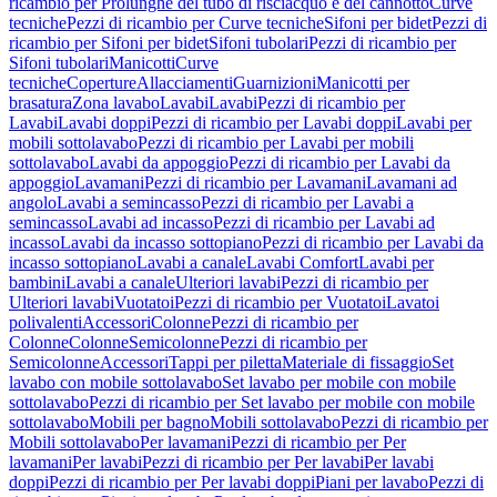
ricambio per Prolunghe del tubo di risciacquo e del cannotto
Curve
tecniche
Pezzi di ricambio per Curve tecniche
Sifoni per bidet
Pezzi di
ricambio per Sifoni per bidet
Sifoni tubolari
Pezzi di ricambio per
Sifoni tubolari
Manicotti
Curve
tecniche
Coperture
Allacciamenti
Guarnizioni
Manicotti per
brasatura
Zona lavabo
Lavabi
Lavabi
Pezzi di ricambio per
Lavabi
Lavabi doppi
Pezzi di ricambio per Lavabi doppi
Lavabi per
mobili sottolavabo
Pezzi di ricambio per Lavabi per mobili
sottolavabo
Lavabi da appoggio
Pezzi di ricambio per Lavabi da
appoggio
Lavamani
Pezzi di ricambio per Lavamani
Lavamani ad
angolo
Lavabi a semincasso
Pezzi di ricambio per Lavabi a
semincasso
Lavabi ad incasso
Pezzi di ricambio per Lavabi ad
incasso
Lavabi da incasso sottopiano
Pezzi di ricambio per Lavabi da
incasso sottopiano
Lavabi a canale
Lavabi Comfort
Lavabi per
bambini
Lavabi a canale
Ulteriori lavabi
Pezzi di ricambio per
Ulteriori lavabi
Vuotatoi
Pezzi di ricambio per Vuotatoi
Lavatoi
polivalenti
Accessori
Colonne
Pezzi di ricambio per
Colonne
Colonne
Semicolonne
Pezzi di ricambio per
Semicolonne
Accessori
Tappi per piletta
Materiale di fissaggio
Set
lavabo con mobile sottolavabo
Set lavabo per mobile con mobile
sottolavabo
Pezzi di ricambio per Set lavabo per mobile con mobile
sottolavabo
Mobili per bagno
Mobili sottolavabo
Pezzi di ricambio per
Mobili sottolavabo
Per lavamani
Pezzi di ricambio per Per
lavamani
Per lavabi
Pezzi di ricambio per Per lavabi
Per lavabi
doppi
Pezzi di ricambio per Per lavabi doppi
Piani per lavabo
Pezzi di