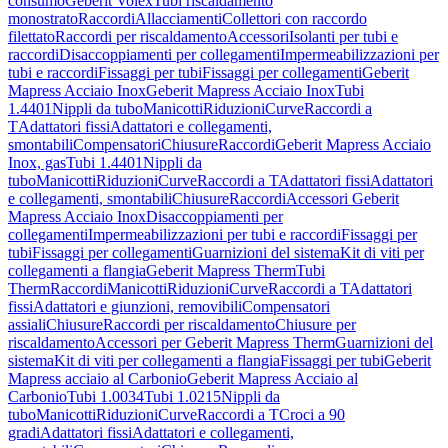
consumo
Geberit Volex
Tubi riscaldamento
monostrato
Raccordi
Allacciamenti
Collettori con raccordo
filettato
Raccordi per riscaldamento
Accessori
Isolanti per tubi e
raccordi
Disaccoppiamenti per collegamenti
Impermeabilizzazioni per
tubi e raccordi
Fissaggi per tubi
Fissaggi per collegamenti
Geberit
Mapress Acciaio Inox
Geberit Mapress Acciaio Inox
Tubi
1.4401
Nippli da tubo
Manicotti
Riduzioni
Curve
Raccordi a
T
Adattatori fissi
Adattatori e collegamenti,
smontabili
Compensatori
Chiusure
Raccordi
Geberit Mapress Acciaio
Inox, gas
Tubi 1.4401
Nippli da
tubo
Manicotti
Riduzioni
Curve
Raccordi a T
Adattatori fissi
Adattatori
e collegamenti, smontabili
Chiusure
Raccordi
Accessori Geberit
Mapress Acciaio Inox
Disaccoppiamenti per
collegamenti
Impermeabilizzazioni per tubi e raccordi
Fissaggi per
tubi
Fissaggi per collegamenti
Guarnizioni del sistema
Kit di viti per
collegamenti a flangia
Geberit Mapress Therm
Tubi
Therm
Raccordi
Manicotti
Riduzioni
Curve
Raccordi a T
Adattatori
fissi
Adattatori e giunzioni, removibili
Compensatori
assiali
Chiusure
Raccordi per riscaldamento
Chiusure per
riscaldamento
Accessori per Geberit Mapress Therm
Guarnizioni del
sistema
Kit di viti per collegamenti a flangia
Fissaggi per tubi
Geberit
Mapress acciaio al Carbonio
Geberit Mapress Acciaio al
Carbonio
Tubi 1.0034
Tubi 1.0215
Nippli da
tubo
Manicotti
Riduzioni
Curve
Raccordi a T
Croci a 90
gradi
Adattatori fissi
Adattatori e collegamenti,