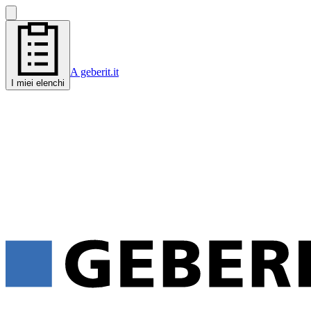
A geberit.it
I miei elenchi