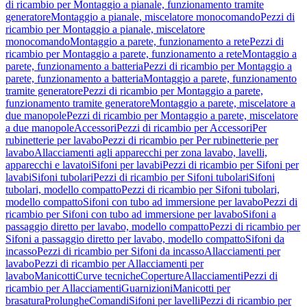
di ricambio per Montaggio a pianale, funzionamento tramite
generatore
Montaggio a pianale, miscelatore monocomando
Pezzi di
ricambio per Montaggio a pianale, miscelatore
monocomando
Montaggio a parete, funzionamento a rete
Pezzi di
ricambio per Montaggio a parete, funzionamento a rete
Montaggio a
parete, funzionamento a batteria
Pezzi di ricambio per Montaggio a
parete, funzionamento a batteria
Montaggio a parete, funzionamento
tramite generatore
Pezzi di ricambio per Montaggio a parete,
funzionamento tramite generatore
Montaggio a parete, miscelatore a
due manopole
Pezzi di ricambio per Montaggio a parete, miscelatore
a due manopole
Accessori
Pezzi di ricambio per Accessori
Per
rubinetterie per lavabo
Pezzi di ricambio per Per rubinetterie per
lavabo
Allacciamenti agli apparecchi per zona lavabo, lavelli,
apparecchi e lavatoi
Sifoni per lavabi
Pezzi di ricambio per Sifoni per
lavabi
Sifoni tubolari
Pezzi di ricambio per Sifoni tubolari
Sifoni
tubolari, modello compatto
Pezzi di ricambio per Sifoni tubolari,
modello compatto
Sifoni con tubo ad immersione per lavabo
Pezzi di
ricambio per Sifoni con tubo ad immersione per lavabo
Sifoni a
passaggio diretto per lavabo, modello compatto
Pezzi di ricambio per
Sifoni a passaggio diretto per lavabo, modello compatto
Sifoni da
incasso
Pezzi di ricambio per Sifoni da incasso
Allacciamenti per
lavabo
Pezzi di ricambio per Allacciamenti per
lavabo
Manicotti
Curve tecniche
Coperture
Allacciamenti
Pezzi di
ricambio per Allacciamenti
Guarnizioni
Manicotti per
brasatura
Prolunghe
Comandi
Sifoni per lavelli
Pezzi di ricambio per