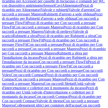
ricambio per Accessori per cassette di risciacquo e comandi per WC
con dispositivo antiristagno
Sensori
Cavi
Alimentatori
Pezzi di
ricambio per Alimentatori
Valvole e rubinetti
Valvole d'arresto
Con
raccordi a pressare Mapress
Rubinetti d'arresto a sede obliqua
Pezzi
di ricambio per Rubinetti d'arresto a sede obliqua
Con raccordi a
pressare FlowFit
Pezzi di ricambio per Con raccordi a pressare
FlowFit
Con raccordi a pressare Mapress
Pezzi di ricambio per Con
raccordi a pressare Mapress
Valvole di prelievo
Valvole di
scarico
Rubinetti a sfera
Pezzi di ricambio per Rubinetti a sfera
Con
raccordi a pressare FlowFit
Pezzi di ricambio per Con raccordi a
pressare FlowFit
Con raccordi a pressare
Pezzi di ricambio per Con
raccordi a pressare
Con raccordi a pressare Mapress
Pezzi di ricambio
per Con raccordi a pressare Mapress
Rubinetti a sfera per
l'installazione da incasso
Pezzi di ricambio per Rubinetti a sfera per
l'installazione da incasso
Con raccordi a pressare FlowFit
Pezzi di
ricambio per Con raccordi a pressare FlowFit
Con raccordi a
pressare
Pezzi di ricambio per Con raccordi a pressare
Con raccordi
Volex
Con raccordi Compact
Pezzi di ricambio per Con raccordi
Compact
Con raccordi a pressare Mapress
Pezzi di ricambio per Con
raccordi a pressare Mapress
Con raccordi filettati
Unità valvole
d'intercettazione e collettori per il montaggio da incasso
Pezzi di
ricambio per Unità valvole d'intercettazione e collettori per il
montaggio da incasso
Con raccordi Compact
Pezzi di ricambio per
Con raccordi Compact
Valvole di ritegno
Con raccordi a pressare
Mapress
Collegamenti idrici per contatore dell'acqua
Con raccordi