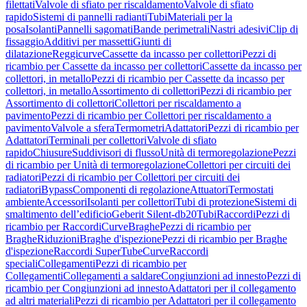
filettati
Valvole di sfiato per riscaldamento
Valvole di sfiato
rapido
Sistemi di pannelli radianti
Tubi
Materiali per la
posa
Isolanti
Pannelli sagomati
Bande perimetrali
Nastri adesivi
Clip di
fissaggio
Additivi per massetti
Giunti di
dilatazione
Reggicurve
Cassette da incasso per collettori
Pezzi di
ricambio per Cassette da incasso per collettori
Cassette da incasso per
collettori, in metallo
Pezzi di ricambio per Cassette da incasso per
collettori, in metallo
Assortimento di collettori
Pezzi di ricambio per
Assortimento di collettori
Collettori per riscaldamento a
pavimento
Pezzi di ricambio per Collettori per riscaldamento a
pavimento
Valvole a sfera
Termometri
Adattatori
Pezzi di ricambio per
Adattatori
Terminali per collettori
Valvole di sfiato
rapido
Chiusure
Suddivisori di flusso
Unità di termoregolazione
Pezzi
di ricambio per Unità di termoregolazione
Collettori per circuiti dei
radiatori
Pezzi di ricambio per Collettori per circuiti dei
radiatori
Bypass
Componenti di regolazione
Attuatori
Termostati
ambiente
Accessori
Isolanti per collettori
Tubi di protezione
Sistemi di
smaltimento dell’edificio
Geberit Silent-db20
Tubi
Raccordi
Pezzi di
ricambio per Raccordi
Curve
Braghe
Pezzi di ricambio per
Braghe
Riduzioni
Braghe d'ispezione
Pezzi di ricambio per Braghe
d'ispezione
Raccordi SuperTube
Curve
Raccordi
speciali
Collegamenti
Pezzi di ricambio per
Collegamenti
Collegamenti a saldare
Congiunzioni ad innesto
Pezzi di
ricambio per Congiunzioni ad innesto
Adattatori per il collegamento
ad altri materiali
Pezzi di ricambio per Adattatori per il collegamento