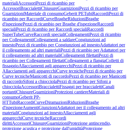
materiali
Accessori
Pezzi di ricambio per
Accessori
Braccialetti
Chiusure
Guarnizioni
Pezzi di ricambio per
Guarnizioni
Materiale di consumo
Geberit PE
Tubi
Raccordi
Pezzi di
ricambio per Raccordi
Curve
Braghe
Riduzioni
Braghe
d'ispezione
Pezzi di ricambio per Braghe d'ispezione
Raccordi
speciali
Pezzi di ricambio per Raccordi speciali
Raccordi
SuperTube
Curve
Raccordi speciali
Collegamenti
Pezzi di ricambio
per Collegamenti
Collegamenti a saldare
Congiunzioni ad
innesto
Pezzi di ricambio per Congiunzioni ad innesto
Adattatori per
il collegamento ad altri materiali
Pezzi di ricambio per Adattatori per
il collegamento ad altri materiali
Collegamenti filettati
Pezzi di
ricambio per Collegamenti filettati
Collegamenti a flangia
Colletti di
fissaggio
Allacciamenti agli apparecchi
Pezzi di ricambio per
Allacciamenti agli apparecchi
Curve tecniche
Pezzi di ricambio per
Curve tecniche
Manicotti di raccordo
Pezzi di ricambio per Manicotti
di raccordo
Sifoni a chiocciola
Pezzi di ricambio per Sifoni a
chiocciola
Accessori
Braccialetti
Fissaggi per braccialetti
Canali
portanti
Chiusure
Guarnizioni
Protezioni cantiere
Materiali di
consumo
Geberit PP-
HT
Tubi
Raccordi
Curve
Diramazioni
Riduzioni
Braghe
d'ispezione
Aumenti
Giunzioni
Adattatori per il collegamento ad altri
materiali
Congiunzioni ad innesto
Allacciamenti agli
apparecchi
Curve tecniche
Raccordi
diritti
Accessori
Chiusure
Guarnizioni
Protezione antincendio,
protezione acustica e protezione dall'umidità
Protezione