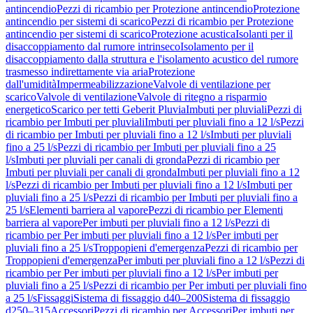
antincendio
Pezzi di ricambio per Protezione antincendio
Protezione
antincendio per sistemi di scarico
Pezzi di ricambio per Protezione
antincendio per sistemi di scarico
Protezione acustica
Isolanti per il
disaccoppiamento dal rumore intrinseco
Isolamento per il
disaccoppiamento dalla struttura e l'isolamento acustico del rumore
trasmesso indirettamente via aria
Protezione
dall'umidità
Impermeabilizzazione
Valvole di ventilazione per
scarico
Valvole di ventilazione
Valvole di ritegno a risparmio
energetico
Scarico per tetti Geberit Pluvia
Imbuti per pluviali
Pezzi di
ricambio per Imbuti per pluviali
Imbuti per pluviali fino a 12 l/s
Pezzi
di ricambio per Imbuti per pluviali fino a 12 l/s
Imbuti per pluviali
fino a 25 l/s
Pezzi di ricambio per Imbuti per pluviali fino a 25
l/s
Imbuti per pluviali per canali di gronda
Pezzi di ricambio per
Imbuti per pluviali per canali di gronda
Imbuti per pluviali fino a 12
l/s
Pezzi di ricambio per Imbuti per pluviali fino a 12 l/s
Imbuti per
pluviali fino a 25 l/s
Pezzi di ricambio per Imbuti per pluviali fino a
25 l/s
Elementi barriera al vapore
Pezzi di ricambio per Elementi
barriera al vapore
Per imbuti per pluviali fino a 12 l/s
Pezzi di
ricambio per Per imbuti per pluviali fino a 12 l/s
Per imbuti per
pluviali fino a 25 l/s
Troppopieni d'emergenza
Pezzi di ricambio per
Troppopieni d'emergenza
Per imbuti per pluviali fino a 12 l/s
Pezzi di
ricambio per Per imbuti per pluviali fino a 12 l/s
Per imbuti per
pluviali fino a 25 l/s
Pezzi di ricambio per Per imbuti per pluviali fino
a 25 l/s
Fissaggi
Sistema di fissaggio d40–200
Sistema di fissaggio
d250–315
Accessori
Pezzi di ricambio per Accessori
Per imbuti per