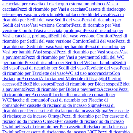
a cacciata per cassetta di risciacquo esterna monoblocco
Vasi a
cacciata
Pezzi di ricambio per Vasi a cacciata
Cassette di risciacquo
esterne per vasi, in vetrochina
Monoblocco
Sedili del vaso
Pezzi di
ricambio per Sedili del vaso
Sedili del vaso
Pezzi di ricambio per
Sedili del vaso
Vasi versione Comfort
Pezzi di ricambio per Vasi
versione Comfort
Vasi a cacciata, prolungati
Pezzi di ricambio per
Vasi a cacciata, prolungati
Sedili del vaso versione Comfort
Pezzi di
ricambio per Sedili del vaso versione Comfort
Sedili del vaso
Pezzi di
ricambio per Sedili del vaso
Vasi per bambini
Pezzi di ricambio per
Vasi per bambini
Vasi sospesi
Pezzi di ricambio per Vasi sospesi
Vasi
a pavimento
Pezzi di ricambio per Vasi a pavimento
Sedili del WC
per bambini
Pezzi di ricambio per Sedili del WC per bambini
Sedili
del vaso
Pezzi di ricambio per Sedili del vaso
Tavolette del vaso
Pezzi
di ricambio per Tavolette del vaso
WC ad uso accovacciato
Con
risciacquo
Accessori
Allacciamenti
Materiale di fissaggio
Ulteriori
accessori
Bidet
Bidet sospesi
Pezzi di ricambio per Bidet sospesi
Bidet
a pavimento
Pezzi di ricambio per Bidet a pavimento
Accessori
Pezzi
di ricambio per Accessori
Placche di comando e comandi per
WC
Placche di comando
Pezzi di ricambio per Placche di
comando
Per cassette di risciacquo da incasso Sigma
Pezzi di
ricambio per Per cassette di risciacquo da incasso Sigma
Per cassette
di risciacquo da incasso Omega
Pezzi di ricambio per Per cassette di
risciacquo da incasso Omega
Per cassette di risciacquo da incasso
Twinline
Pezzi di ricambio per Per cassette di risciacquo da incasso
Twinline
Per cassette di risciacquo da incasso 300T
Pezzi di ricambio