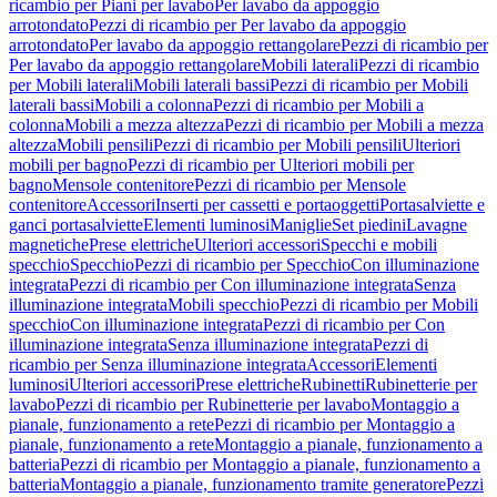
ricambio per Piani per lavabo
Per lavabo da appoggio
arrotondato
Pezzi di ricambio per Per lavabo da appoggio
arrotondato
Per lavabo da appoggio rettangolare
Pezzi di ricambio per
Per lavabo da appoggio rettangolare
Mobili laterali
Pezzi di ricambio
per Mobili laterali
Mobili laterali bassi
Pezzi di ricambio per Mobili
laterali bassi
Mobili a colonna
Pezzi di ricambio per Mobili a
colonna
Mobili a mezza altezza
Pezzi di ricambio per Mobili a mezza
altezza
Mobili pensili
Pezzi di ricambio per Mobili pensili
Ulteriori
mobili per bagno
Pezzi di ricambio per Ulteriori mobili per
bagno
Mensole contenitore
Pezzi di ricambio per Mensole
contenitore
Accessori
Inserti per cassetti e portaoggetti
Portasalviette e
ganci portasalviette
Elementi luminosi
Maniglie
Set piedini
Lavagne
magnetiche
Prese elettriche
Ulteriori accessori
Specchi e mobili
specchio
Specchio
Pezzi di ricambio per Specchio
Con illuminazione
integrata
Pezzi di ricambio per Con illuminazione integrata
Senza
illuminazione integrata
Mobili specchio
Pezzi di ricambio per Mobili
specchio
Con illuminazione integrata
Pezzi di ricambio per Con
illuminazione integrata
Senza illuminazione integrata
Pezzi di
ricambio per Senza illuminazione integrata
Accessori
Elementi
luminosi
Ulteriori accessori
Prese elettriche
Rubinetti
Rubinetterie per
lavabo
Pezzi di ricambio per Rubinetterie per lavabo
Montaggio a
pianale, funzionamento a rete
Pezzi di ricambio per Montaggio a
pianale, funzionamento a rete
Montaggio a pianale, funzionamento a
batteria
Pezzi di ricambio per Montaggio a pianale, funzionamento a
batteria
Montaggio a pianale, funzionamento tramite generatore
Pezzi