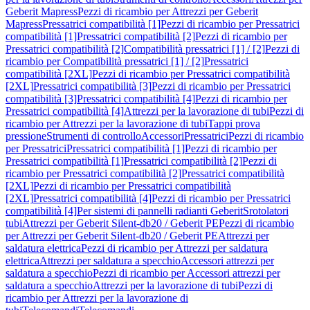
Geberit Mapress
Pezzi di ricambio per Attrezzi per Geberit
Mapress
Pressatrici compatibilità [1]
Pezzi di ricambio per Pressatrici
compatibilità [1]
Pressatrici compatibilità [2]
Pezzi di ricambio per
Pressatrici compatibilità [2]
Compatibilità pressatrici [1] / [2]
Pezzi di
ricambio per Compatibilità pressatrici [1] / [2]
Pressatrici
compatibilità [2XL]
Pezzi di ricambio per Pressatrici compatibilità
[2XL]
Pressatrici compatibilità [3]
Pezzi di ricambio per Pressatrici
compatibilità [3]
Pressatrici compatibilità [4]
Pezzi di ricambio per
Pressatrici compatibilità [4]
Attrezzi per la lavorazione di tubi
Pezzi di
ricambio per Attrezzi per la lavorazione di tubi
Tappi prova
pressione
Strumenti di controllo
Accessori
Pressatrici
Pezzi di ricambio
per Pressatrici
Pressatrici compatibilità [1]
Pezzi di ricambio per
Pressatrici compatibilità [1]
Pressatrici compatibilità [2]
Pezzi di
ricambio per Pressatrici compatibilità [2]
Pressatrici compatibilità
[2XL]
Pezzi di ricambio per Pressatrici compatibilità
[2XL]
Pressatrici compatibilità [4]
Pezzi di ricambio per Pressatrici
compatibilità [4]
Per sistemi di pannelli radianti Geberit
Srotolatori
tubi
Attrezzi per Geberit Silent-db20 / Geberit PE
Pezzi di ricambio
per Attrezzi per Geberit Silent-db20 / Geberit PE
Attrezzi per
saldatura elettrica
Pezzi di ricambio per Attrezzi per saldatura
elettrica
Attrezzi per saldatura a specchio
Accessori attrezzi per
saldatura a specchio
Pezzi di ricambio per Accessori attrezzi per
saldatura a specchio
Attrezzi per la lavorazione di tubi
Pezzi di
ricambio per Attrezzi per la lavorazione di