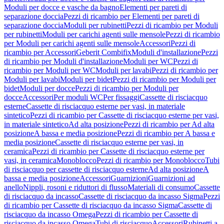
Moduli per docce e vasche da bagno
Elementi per pareti di
separazione doccia
Pezzi di ricambio per Elementi per pareti di
separazione doccia
Moduli per rubinetti
Pezzi di ricambio per Moduli
per rubinetti
Moduli per carichi agenti sulle mensole
Pezzi di ricambio
per Moduli per carichi agenti sulle mensole
Accessori
Pezzi di
ricambio per Accessori
Geberit Combifix
Moduli d'installazione
Pezzi
di ricambio per Moduli d'installazione
Moduli per WC
Pezzi di
ricambio per Moduli per WC
Moduli per lavabi
Pezzi di ricambio per
Moduli per lavabi
Moduli per bidet
Pezzi di ricambio per Moduli per
bidet
Moduli per docce
Pezzi di ricambio per Moduli per
docce
Accessori
Per moduli WC
Per fissaggi
Cassette di risciacquo
esterne
Cassette di risciacquo esterne per vasi, in materiale
sintetico
Pezzi di ricambio per Cassette di risciacquo esterne per vasi,
in materiale sintetico
Ad alta posizione
Pezzi di ricambio per Ad alta
posizione
A bassa e media posizione
Pezzi di ricambio per A bassa e
media posizione
Cassette di risciacquo esterne per vasi, in
ceramica
Pezzi di ricambio per Cassette di risciacquo esterne per
vasi, in ceramica
Monoblocco
Pezzi di ricambio per Monoblocco
Tubi
di risciacquo per cassette di risciacquo esterne
Ad alta posizione
A
bassa e media posizione
Accessori
Guarnizioni
Guarnizioni ad
anello
Nippli, rosoni e riduttori di flusso
Materiali di consumo
Cassette
di risciacquo da incasso
Cassette di risciacquo da incasso Sigma
Pezzi
di ricambio per Cassette di risciacquo da incasso Sigma
Cassette di
risciacquo da incasso Omega
Pezzi di ricambio per Cassette di
risciacquo da incasso Omega
Tubi di risciacquo
Accessori
Rubinetti a