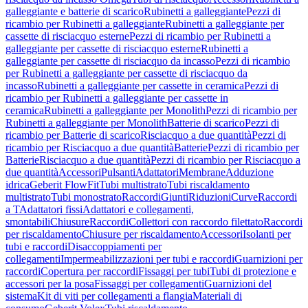
galleggiante e batterie di scarico
Rubinetti a galleggiante
Pezzi di
ricambio per Rubinetti a galleggiante
Rubinetti a galleggiante per
cassette di risciacquo esterne
Pezzi di ricambio per Rubinetti a
galleggiante per cassette di risciacquo esterne
Rubinetti a
galleggiante per cassette di risciacquo da incasso
Pezzi di ricambio
per Rubinetti a galleggiante per cassette di risciacquo da
incasso
Rubinetti a galleggiante per cassette in ceramica
Pezzi di
ricambio per Rubinetti a galleggiante per cassette in
ceramica
Rubinetti a galleggiante per Monolith
Pezzi di ricambio per
Rubinetti a galleggiante per Monolith
Batterie di scarico
Pezzi di
ricambio per Batterie di scarico
Risciacquo a due quantità
Pezzi di
ricambio per Risciacquo a due quantità
Batterie
Pezzi di ricambio per
Batterie
Risciacquo a due quantità
Pezzi di ricambio per Risciacquo a
due quantità
Accessori
Pulsanti
Adattatori
Membrane
Adduzione
idrica
Geberit FlowFit
Tubi multistrato
Tubi riscaldamento
multistrato
Tubi monostrato
Raccordi
Giunti
Riduzioni
Curve
Raccordi
a T
Adattatori fissi
Adattatori e collegamenti,
smontabili
Chiusure
Raccordi
Collettori con raccordo filettato
Raccordi
per riscaldamento
Chiusure per riscaldamento
Accessori
Isolanti per
tubi e raccordi
Disaccoppiamenti per
collegamenti
Impermeabilizzazioni per tubi e raccordi
Guarnizioni per
raccordi
Copertura per raccordi
Fissaggi per tubi
Tubi di protezione e
accessori per la posa
Fissaggi per collegamenti
Guarnizioni del
sistema
Kit di viti per collegamenti a flangia
Materiali di