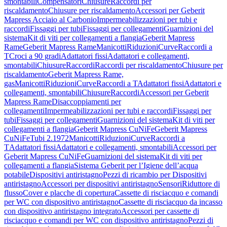
smontabili
Compensatori
Chiusure
Raccordi per
riscaldamento
Chiusure per riscaldamento
Accessori per Geberit
Mapress Acciaio al Carbonio
Impermeabilizzazioni per tubi e
raccordi
Fissaggi per tubi
Fissaggi per collegamenti
Guarnizioni del
sistema
Kit di viti per collegamenti a flangia
Geberit Mapress
Rame
Geberit Mapress Rame
Manicotti
Riduzioni
Curve
Raccordi a
T
Croci a 90 gradi
Adattatori fissi
Adattatori e collegamenti,
smontabili
Chiusure
Raccordi
Raccordi per riscaldamento
Chiusure per
riscaldamento
Geberit Mapress Rame,
gas
Manicotti
Riduzioni
Curve
Raccordi a T
Adattatori fissi
Adattatori e
collegamenti, smontabili
Chiusure
Raccordi
Accessori per Geberit
Mapress Rame
Disaccoppiamenti per
collegamenti
Impermeabilizzazioni per tubi e raccordi
Fissaggi per
tubi
Fissaggi per collegamenti
Guarnizioni del sistema
Kit di viti per
collegamenti a flangia
Geberit Mapress CuNiFe
Geberit Mapress
CuNiFe
Tubi 2.1972
Manicotti
Riduzioni
Curve
Raccordi a
T
Adattatori fissi
Adattatori e collegamenti, smontabili
Accessori per
Geberit Mapress CuNiFe
Guarnizioni del sistema
Kit di viti per
collegamenti a flangia
Sistema Geberit per l’Igiene dell’acqua
potabile
Dispositivi antiristagno
Pezzi di ricambio per Dispositivi
antiristagno
Accessori per dispositivi antiristagno
Sensori
Riduttore di
flusso
Cover e placche di copertura
Cassette di risciacquo e comandi
per WC con dispositivo antiristagno
Cassette di risciacquo da incasso
con dispositivo antiristagno integrato
Accessori per cassette di
risciacquo e comandi per WC con dispositivo antiristagno
Pezzi di