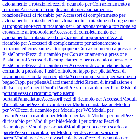
azionamento a rotazione
Pezzi di ricambio per Con azionamento a
rotazione
Accessori di completamento per azionamento a
rotazione
Pezzi di ricambio per Accessori di completamento per
azionamento a rotazione
Con azionamento a rotazione ed erogazione
al troppopieno
Pezzi di ricambio per Con azionamento a rotazione ed
erogazione al troppopieno
Accessori di completamento per
azionamento a rotazione ed erogazione al troppopieno
Pezzi di
ricambio per Accessori di completamento per azionamento a
rotazione ed erogazione al troppopieno
Con azionamento a pressione
PushControl
Pezzi di ricambio per Con azionamento a pressione
PushControl
Accessori di completamento per comando a pressione
PushControl
Pezzi di ricambio per Accessori di completamento per
comando a pressione PushControl
Con tappo per piletta
Pezzi di
ricambio per Con tappo per piletta
Accessori per sifoni per vasche da
bagno
Tappi per piletta
Allacciamenti idrici
Sistemi di installazione e
di risciacquo
Geberit Duofix
Pareti
Pezzi di ricambio per Pareti
Sistemi
portanti
Pezzi di ricambio per Sistemi
portanti
Pannellature
Accessori
Pezzi di ricambio per Accessori
Moduli
d'installazione
Pezzi di ricambio per Moduli d'installazione
Moduli
per WC
Pezzi di ricambio per Moduli per WC
Moduli per
lavabi
Pezzi di ricambio per Moduli per lavabi
Moduli per bidet
Pezzi
di ricambio per Moduli per bidet
Moduli per orinatoi
Pezzi di
ricambio per Moduli per orinatoi
Moduli per docce con scarico a
parete
Pezzi di ricambio per Moduli per docce con scarico a
parete
Moduli per docce e vasche da bagno
Pezzi di ricambio per