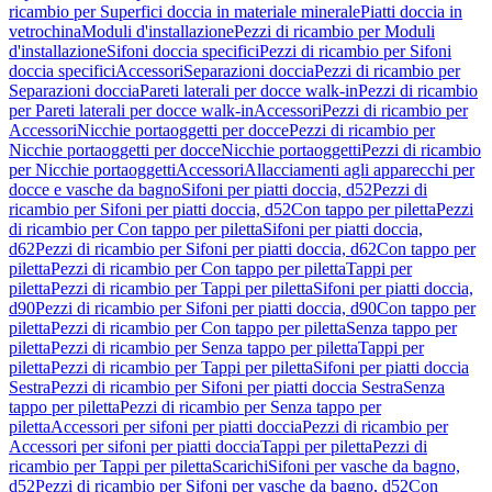
ricambio per Superfici doccia in materiale minerale
Piatti doccia in
vetrochina
Moduli d'installazione
Pezzi di ricambio per Moduli
d'installazione
Sifoni doccia specifici
Pezzi di ricambio per Sifoni
doccia specifici
Accessori
Separazioni doccia
Pezzi di ricambio per
Separazioni doccia
Pareti laterali per docce walk-in
Pezzi di ricambio
per Pareti laterali per docce walk-in
Accessori
Pezzi di ricambio per
Accessori
Nicchie portaoggetti per docce
Pezzi di ricambio per
Nicchie portaoggetti per docce
Nicchie portaoggetti
Pezzi di ricambio
per Nicchie portaoggetti
Accessori
Allacciamenti agli apparecchi per
docce e vasche da bagno
Sifoni per piatti doccia, d52
Pezzi di
ricambio per Sifoni per piatti doccia, d52
Con tappo per piletta
Pezzi
di ricambio per Con tappo per piletta
Sifoni per piatti doccia,
d62
Pezzi di ricambio per Sifoni per piatti doccia, d62
Con tappo per
piletta
Pezzi di ricambio per Con tappo per piletta
Tappi per
piletta
Pezzi di ricambio per Tappi per piletta
Sifoni per piatti doccia,
d90
Pezzi di ricambio per Sifoni per piatti doccia, d90
Con tappo per
piletta
Pezzi di ricambio per Con tappo per piletta
Senza tappo per
piletta
Pezzi di ricambio per Senza tappo per piletta
Tappi per
piletta
Pezzi di ricambio per Tappi per piletta
Sifoni per piatti doccia
Sestra
Pezzi di ricambio per Sifoni per piatti doccia Sestra
Senza
tappo per piletta
Pezzi di ricambio per Senza tappo per
piletta
Accessori per sifoni per piatti doccia
Pezzi di ricambio per
Accessori per sifoni per piatti doccia
Tappi per piletta
Pezzi di
ricambio per Tappi per piletta
Scarichi
Sifoni per vasche da bagno,
d52
Pezzi di ricambio per Sifoni per vasche da bagno, d52
Con