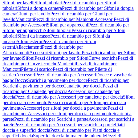
Sifoni per lavelli
Sifoni tubolari
Pezzi di ricambio per Sifoni
tubolari
Sifoni a doppia camera
Pezzi di ricambio per Sifoni a doppia
camera
Giunti per lavello
Pezzi di ricambio per Giunti per
lavello
Manicotti
Pezzi di ricambio per Manicotti
Accessori
Pezzi di
ricambio per Accessori
Sifoni per apparecchi
Pezzi di ricambio per
Sifoni per apparecchi
Sifoni tubolari
Pezzi di ricambio per Sifoni
tubolari
Sifoni da incasso
Pezzi di ricambio per Sifoni da
incasso
Sifoni esterni
Pezzi di ricambio per Sifoni
esterni
Allacciamenti
Pezzi di ricambio per
Allacciamenti
Accessori
Sifoni per lavatoi
Pezzi di ricambio per Sifoni
per lavatoi
Sifoni
Pezzi di ricambio per Sifoni
Curve tecniche
Pezzi di
ricambio per Curve tecniche
Manicotti
Pezzi di ricambio per
Manicotti
Pilette di scarico
Pezzi di ricambio per Pilette di
scarico
Accessori
Pezzi di ricambio per Accessori
Docce e vasche da
bagno
Docce
Scarichi a pavimento per docce
Pezzi di ricambio per
Scarichi a pavimento per docce
Canalette per doccia
Pezzi di
ricambio per Canalette per doccia
Accessori per canalette per
doccia
Pezzi di ricambio per Accessori per canalette per doccia
Sifoni
per doccia a pavimento
Pezzi di ricambio per Sifoni per doccia a
pavimento
Accessori per sifoni per doccia a pavimento
Pezzi di
ricambio per Accessori per sifoni per doccia a pavimento
Scarichi a
parete
Pezzi di ricambio per Scarichi a parete
Accessori per scarichi a
parete
Pezzi di ricambio per Accessori per scarichi a parete
Piatti
doccia e superfici doccia
Pezzi di ricambio per Piatti doccia e
superfici doccia
Superfici doccia in materiale minerale
Pezzi di