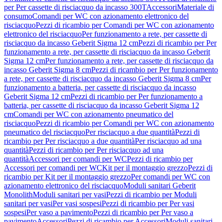
per Per cassette di risciacquo da incasso 300T
Accessori
Materiale di
consumo
Comandi per WC con azionamento elettronico del
risciacquo
Pezzi di ricambio per Comandi per WC con azionamento
elettronico del risciacquo
Per funzionamento a rete, per cassette di
risciacquo da incasso Geberit Sigma 12 cm
Pezzi di ricambio per Per
funzionamento a rete, per cassette di risciacquo da incasso Geberit
Sigma 12 cm
Per funzionamento a rete, per cassette di risciacquo da
incasso Geberit Sigma 8 cm
Pezzi di ricambio per Per funzionamento
a rete, per cassette di risciacquo da incasso Geberit Sigma 8 cm
Per
funzionamento a batteria, per cassette di risciacquo da incasso
Geberit Sigma 12 cm
Pezzi di ricambio per Per funzionamento a
batteria, per cassette di risciacquo da incasso Geberit Sigma 12
cm
Comandi per WC con azionamento pneumatico del
risciacquo
Pezzi di ricambio per Comandi per WC con azionamento
pneumatico del risciacquo
Per risciacquo a due quantità
Pezzi di
ricambio per Per risciacquo a due quantità
Per risciacquo ad una
quantità
Pezzi di ricambio per Per risciacquo ad una
quantità
Accessori per comandi per WC
Pezzi di ricambio per
Accessori per comandi per WC
Kit per il montaggio grezzo
Pezzi di
ricambio per Kit per il montaggio grezzo
Per comandi per WC con
azionamento elettronico del risciacquo
Moduli sanitari Geberit
Monolith
Moduli sanitari per vasi
Pezzi di ricambio per Moduli
sanitari per vasi
Per vasi sospesi
Pezzi di ricambio per Per vasi
sospesi
Per vaso a pavimento
Pezzi di ricambio per Per vaso a
pavimento
Accessori
Pezzi di ricambio per Accessori
Moduli sanitari