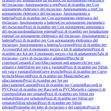
ricambio per Installazione da incasso
Con azionamento elettronico
del risciacquo, funzionamento a rete
Pezzi di ricambio per Con
azionamento elettronico del risciacquo, funzionamento a rete
Con
azionamento elettronico del risciacquo, funzionamento a
batteria
Pezzi di ricambio per Con azionamento elettronico del
risciacquo, funzionamento a batteria
Con azionamento pneumatico
del risciacquo
Pezzi di ricambio per Con azionamento pneumatico
del risciacquo
Installazione esterna
Pezzi di ricambio per Installazione
esterna
Con azionamento elettronico del risciacquo, funzionamento a
batteria
Pezzi di ricambio per Con azionamento elettronico del
risciacquo, funzionamento a batteria
Accessori
Pezzi di ricambio per
Accessori
Kit per il montaggio grezzo e kit di adattamento
Pezzi di
ricambio per Kit per il montaggio grezzo e kit di adattamento
Tubi di
risciacquo, curve di risciacquo e adattatori
Placche di
copertura
Comandi d’uso
Allacciamenti agli apparecchi per vasi,
orinatoi e bidet
Sifoni per vasi e vuotatoi
Pezzi di ricambio per Sifoni
per vasi e vuotatoi
Sifoni
Curve tecniche
Pezzi di ricambio per Curve
tecniche
Manicotti
Pezzi di ricambio per Manicotti
Set per
allacciamento
Pezzi di ricambio per Set per
allacciamento
Cannotti
Pezzi di ricambio per Cannotti
Raccordi in
PVC
Pezzi di ricambio per Raccordi in PVC
Morsetti e cappucci di
copertura
Sifoni per orinatoi
Pezzi di ricambio per Sifoni per
orinatoi
Sifoni per orinatoio
Pezzi di ricambio per Sifoni per
orinatoio
Sifoni tubolari
Pezzi di ricambio per Sifoni
tubolari
Prolunghe del tubo di risciacquo e del cannotto
Pezzi di