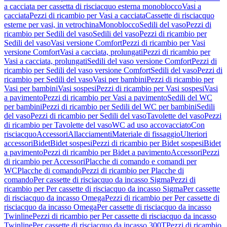
a cacciata per cassetta di risciacquo esterna monoblocco
Vasi a
cacciata
Pezzi di ricambio per Vasi a cacciata
Cassette di risciacquo
esterne per vasi, in vetrochina
Monoblocco
Sedili del vaso
Pezzi di
ricambio per Sedili del vaso
Sedili del vaso
Pezzi di ricambio per
Sedili del vaso
Vasi versione Comfort
Pezzi di ricambio per Vasi
versione Comfort
Vasi a cacciata, prolungati
Pezzi di ricambio per
Vasi a cacciata, prolungati
Sedili del vaso versione Comfort
Pezzi di
ricambio per Sedili del vaso versione Comfort
Sedili del vaso
Pezzi di
ricambio per Sedili del vaso
Vasi per bambini
Pezzi di ricambio per
Vasi per bambini
Vasi sospesi
Pezzi di ricambio per Vasi sospesi
Vasi
a pavimento
Pezzi di ricambio per Vasi a pavimento
Sedili del WC
per bambini
Pezzi di ricambio per Sedili del WC per bambini
Sedili
del vaso
Pezzi di ricambio per Sedili del vaso
Tavolette del vaso
Pezzi
di ricambio per Tavolette del vaso
WC ad uso accovacciato
Con
risciacquo
Accessori
Allacciamenti
Materiale di fissaggio
Ulteriori
accessori
Bidet
Bidet sospesi
Pezzi di ricambio per Bidet sospesi
Bidet
a pavimento
Pezzi di ricambio per Bidet a pavimento
Accessori
Pezzi
di ricambio per Accessori
Placche di comando e comandi per
WC
Placche di comando
Pezzi di ricambio per Placche di
comando
Per cassette di risciacquo da incasso Sigma
Pezzi di
ricambio per Per cassette di risciacquo da incasso Sigma
Per cassette
di risciacquo da incasso Omega
Pezzi di ricambio per Per cassette di
risciacquo da incasso Omega
Per cassette di risciacquo da incasso
Twinline
Pezzi di ricambio per Per cassette di risciacquo da incasso
Twinline
Per cassette di risciacquo da incasso 300T
Pezzi di ricambio