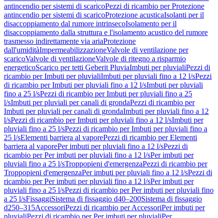
antincendio per sistemi di scarico
Pezzi di ricambio per Protezione
antincendio per sistemi di scarico
Protezione acustica
Isolanti per il
disaccoppiamento dal rumore intrinseco
Isolamento per il
disaccoppiamento dalla struttura e l'isolamento acustico del rumore
trasmesso indirettamente via aria
Protezione
dall'umidità
Impermeabilizzazione
Valvole di ventilazione per
scarico
Valvole di ventilazione
Valvole di ritegno a risparmio
energetico
Scarico per tetti Geberit Pluvia
Imbuti per pluviali
Pezzi di
ricambio per Imbuti per pluviali
Imbuti per pluviali fino a 12 l/s
Pezzi
di ricambio per Imbuti per pluviali fino a 12 l/s
Imbuti per pluviali
fino a 25 l/s
Pezzi di ricambio per Imbuti per pluviali fino a 25
l/s
Imbuti per pluviali per canali di gronda
Pezzi di ricambio per
Imbuti per pluviali per canali di gronda
Imbuti per pluviali fino a 12
l/s
Pezzi di ricambio per Imbuti per pluviali fino a 12 l/s
Imbuti per
pluviali fino a 25 l/s
Pezzi di ricambio per Imbuti per pluviali fino a
25 l/s
Elementi barriera al vapore
Pezzi di ricambio per Elementi
barriera al vapore
Per imbuti per pluviali fino a 12 l/s
Pezzi di
ricambio per Per imbuti per pluviali fino a 12 l/s
Per imbuti per
pluviali fino a 25 l/s
Troppopieni d'emergenza
Pezzi di ricambio per
Troppopieni d'emergenza
Per imbuti per pluviali fino a 12 l/s
Pezzi di
ricambio per Per imbuti per pluviali fino a 12 l/s
Per imbuti per
pluviali fino a 25 l/s
Pezzi di ricambio per Per imbuti per pluviali fino
a 25 l/s
Fissaggi
Sistema di fissaggio d40–200
Sistema di fissaggio
d250–315
Accessori
Pezzi di ricambio per Accessori
Per imbuti per
pluviali
Pezzi di ricambio per Per imbuti per pluviali
Per