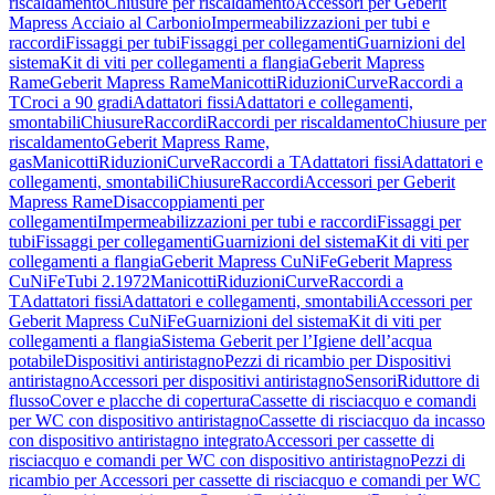
riscaldamento
Chiusure per riscaldamento
Accessori per Geberit
Mapress Acciaio al Carbonio
Impermeabilizzazioni per tubi e
raccordi
Fissaggi per tubi
Fissaggi per collegamenti
Guarnizioni del
sistema
Kit di viti per collegamenti a flangia
Geberit Mapress
Rame
Geberit Mapress Rame
Manicotti
Riduzioni
Curve
Raccordi a
T
Croci a 90 gradi
Adattatori fissi
Adattatori e collegamenti,
smontabili
Chiusure
Raccordi
Raccordi per riscaldamento
Chiusure per
riscaldamento
Geberit Mapress Rame,
gas
Manicotti
Riduzioni
Curve
Raccordi a T
Adattatori fissi
Adattatori e
collegamenti, smontabili
Chiusure
Raccordi
Accessori per Geberit
Mapress Rame
Disaccoppiamenti per
collegamenti
Impermeabilizzazioni per tubi e raccordi
Fissaggi per
tubi
Fissaggi per collegamenti
Guarnizioni del sistema
Kit di viti per
collegamenti a flangia
Geberit Mapress CuNiFe
Geberit Mapress
CuNiFe
Tubi 2.1972
Manicotti
Riduzioni
Curve
Raccordi a
T
Adattatori fissi
Adattatori e collegamenti, smontabili
Accessori per
Geberit Mapress CuNiFe
Guarnizioni del sistema
Kit di viti per
collegamenti a flangia
Sistema Geberit per l’Igiene dell’acqua
potabile
Dispositivi antiristagno
Pezzi di ricambio per Dispositivi
antiristagno
Accessori per dispositivi antiristagno
Sensori
Riduttore di
flusso
Cover e placche di copertura
Cassette di risciacquo e comandi
per WC con dispositivo antiristagno
Cassette di risciacquo da incasso
con dispositivo antiristagno integrato
Accessori per cassette di
risciacquo e comandi per WC con dispositivo antiristagno
Pezzi di
ricambio per Accessori per cassette di risciacquo e comandi per WC