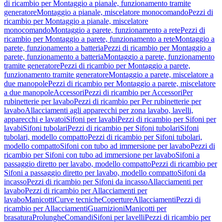
di ricambio per Montaggio a pianale, funzionamento tramite
generatore
Montaggio a pianale, miscelatore monocomando
Pezzi di
ricambio per Montaggio a pianale, miscelatore
monocomando
Montaggio a parete, funzionamento a rete
Pezzi di
ricambio per Montaggio a parete, funzionamento a rete
Montaggio a
parete, funzionamento a batteria
Pezzi di ricambio per Montaggio a
parete, funzionamento a batteria
Montaggio a parete, funzionamento
tramite generatore
Pezzi di ricambio per Montaggio a parete,
funzionamento tramite generatore
Montaggio a parete, miscelatore a
due manopole
Pezzi di ricambio per Montaggio a parete, miscelatore
a due manopole
Accessori
Pezzi di ricambio per Accessori
Per
rubinetterie per lavabo
Pezzi di ricambio per Per rubinetterie per
lavabo
Allacciamenti agli apparecchi per zona lavabo, lavelli,
apparecchi e lavatoi
Sifoni per lavabi
Pezzi di ricambio per Sifoni per
lavabi
Sifoni tubolari
Pezzi di ricambio per Sifoni tubolari
Sifoni
tubolari, modello compatto
Pezzi di ricambio per Sifoni tubolari,
modello compatto
Sifoni con tubo ad immersione per lavabo
Pezzi di
ricambio per Sifoni con tubo ad immersione per lavabo
Sifoni a
passaggio diretto per lavabo, modello compatto
Pezzi di ricambio per
Sifoni a passaggio diretto per lavabo, modello compatto
Sifoni da
incasso
Pezzi di ricambio per Sifoni da incasso
Allacciamenti per
lavabo
Pezzi di ricambio per Allacciamenti per
lavabo
Manicotti
Curve tecniche
Coperture
Allacciamenti
Pezzi di
ricambio per Allacciamenti
Guarnizioni
Manicotti per
brasatura
Prolunghe
Comandi
Sifoni per lavelli
Pezzi di ricambio per