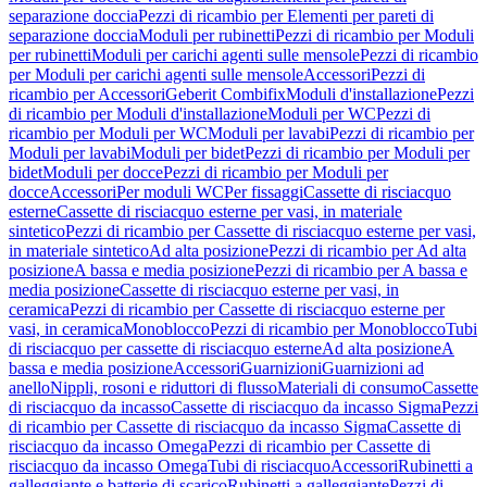
separazione doccia
Pezzi di ricambio per Elementi per pareti di
separazione doccia
Moduli per rubinetti
Pezzi di ricambio per Moduli
per rubinetti
Moduli per carichi agenti sulle mensole
Pezzi di ricambio
per Moduli per carichi agenti sulle mensole
Accessori
Pezzi di
ricambio per Accessori
Geberit Combifix
Moduli d'installazione
Pezzi
di ricambio per Moduli d'installazione
Moduli per WC
Pezzi di
ricambio per Moduli per WC
Moduli per lavabi
Pezzi di ricambio per
Moduli per lavabi
Moduli per bidet
Pezzi di ricambio per Moduli per
bidet
Moduli per docce
Pezzi di ricambio per Moduli per
docce
Accessori
Per moduli WC
Per fissaggi
Cassette di risciacquo
esterne
Cassette di risciacquo esterne per vasi, in materiale
sintetico
Pezzi di ricambio per Cassette di risciacquo esterne per vasi,
in materiale sintetico
Ad alta posizione
Pezzi di ricambio per Ad alta
posizione
A bassa e media posizione
Pezzi di ricambio per A bassa e
media posizione
Cassette di risciacquo esterne per vasi, in
ceramica
Pezzi di ricambio per Cassette di risciacquo esterne per
vasi, in ceramica
Monoblocco
Pezzi di ricambio per Monoblocco
Tubi
di risciacquo per cassette di risciacquo esterne
Ad alta posizione
A
bassa e media posizione
Accessori
Guarnizioni
Guarnizioni ad
anello
Nippli, rosoni e riduttori di flusso
Materiali di consumo
Cassette
di risciacquo da incasso
Cassette di risciacquo da incasso Sigma
Pezzi
di ricambio per Cassette di risciacquo da incasso Sigma
Cassette di
risciacquo da incasso Omega
Pezzi di ricambio per Cassette di
risciacquo da incasso Omega
Tubi di risciacquo
Accessori
Rubinetti a
galleggiante e batterie di scarico
Rubinetti a galleggiante
Pezzi di