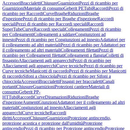
Accessori
Braccialetti
Chiusure
Guarnizioni
Pezzi di ricambio per
Guarnizioni
Materiale di consumo
Geberit PE
Tubi
Raccordi
Pezzi di
ricambio per Raccordi
Curve
Braghe
Riduzioni
Braghe
d'ispezione
Pezzi di ricambio per Braghe d'ispezione
Raccordi
speciali
Pezzi di ricambio per Raccordi speciali
Raccordi
SuperTube
Curve
Raccordi speciali
Collegamenti
Pezzi di ricambio
per Collegamenti
Collegamenti a saldare
Congiunzioni ad
innesto
Pezzi di ricambio per Congiunzioni ad innesto
Adattatori per
il collegamento ad altri materiali
Pezzi di ricambio per Adattatori per
il collegamento ad altri materiali
Collegamenti filettati
Pezzi di
ricambio per Collegamenti filettati
Collegamenti a flangia
Colletti di
fissaggio
Allacciamenti agli apparecchi
Pezzi di ricambio per
Allacciamenti agli apparecchi
Curve tecniche
Pezzi di ricambio per
Curve tecniche
Manicotti di raccordo
Pezzi di ricambio per Manicotti
di raccordo
Sifoni a chiocciola
Pezzi di ricambio per Sifoni a
chiocciola
Accessori
Braccialetti
Fissaggi per braccialetti
Canali
portanti
Chiusure
Guarnizioni
Protezioni cantiere
Materiali di
consumo
Geberit PP-
HT
Tubi
Raccordi
Curve
Diramazioni
Riduzioni
Braghe
d'ispezione
Aumenti
Giunzioni
Adattatori per il collegamento ad altri
materiali
Congiunzioni ad innesto
Allacciamenti agli
apparecchi
Curve tecniche
Raccordi
diritti
Accessori
Chiusure
Guarnizioni
Protezione antincendio,
protezione acustica e protezione dall'umidità
Protezione
antincendio
Pezzi di ricambio per Protezione antincendio
Protezione