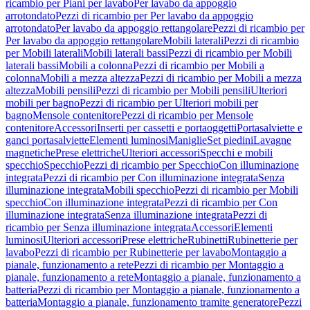
ricambio per Piani per lavabo
Per lavabo da appoggio
arrotondato
Pezzi di ricambio per Per lavabo da appoggio
arrotondato
Per lavabo da appoggio rettangolare
Pezzi di ricambio per
Per lavabo da appoggio rettangolare
Mobili laterali
Pezzi di ricambio
per Mobili laterali
Mobili laterali bassi
Pezzi di ricambio per Mobili
laterali bassi
Mobili a colonna
Pezzi di ricambio per Mobili a
colonna
Mobili a mezza altezza
Pezzi di ricambio per Mobili a mezza
altezza
Mobili pensili
Pezzi di ricambio per Mobili pensili
Ulteriori
mobili per bagno
Pezzi di ricambio per Ulteriori mobili per
bagno
Mensole contenitore
Pezzi di ricambio per Mensole
contenitore
Accessori
Inserti per cassetti e portaoggetti
Portasalviette e
ganci portasalviette
Elementi luminosi
Maniglie
Set piedini
Lavagne
magnetiche
Prese elettriche
Ulteriori accessori
Specchi e mobili
specchio
Specchio
Pezzi di ricambio per Specchio
Con illuminazione
integrata
Pezzi di ricambio per Con illuminazione integrata
Senza
illuminazione integrata
Mobili specchio
Pezzi di ricambio per Mobili
specchio
Con illuminazione integrata
Pezzi di ricambio per Con
illuminazione integrata
Senza illuminazione integrata
Pezzi di
ricambio per Senza illuminazione integrata
Accessori
Elementi
luminosi
Ulteriori accessori
Prese elettriche
Rubinetti
Rubinetterie per
lavabo
Pezzi di ricambio per Rubinetterie per lavabo
Montaggio a
pianale, funzionamento a rete
Pezzi di ricambio per Montaggio a
pianale, funzionamento a rete
Montaggio a pianale, funzionamento a
batteria
Pezzi di ricambio per Montaggio a pianale, funzionamento a
batteria
Montaggio a pianale, funzionamento tramite generatore
Pezzi