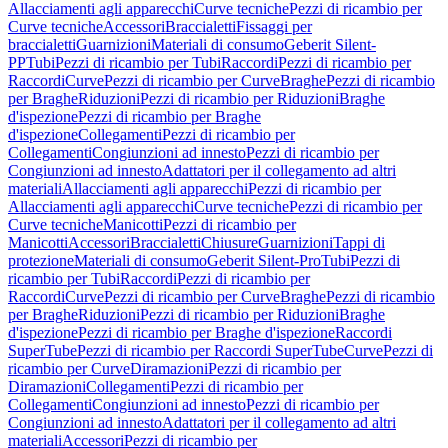
Allacciamenti agli apparecchi
Curve tecniche
Pezzi di ricambio per
Curve tecniche
Accessori
Braccialetti
Fissaggi per
braccialetti
Guarnizioni
Materiali di consumo
Geberit Silent-
PP
Tubi
Pezzi di ricambio per Tubi
Raccordi
Pezzi di ricambio per
Raccordi
Curve
Pezzi di ricambio per Curve
Braghe
Pezzi di ricambio
per Braghe
Riduzioni
Pezzi di ricambio per Riduzioni
Braghe
d'ispezione
Pezzi di ricambio per Braghe
d'ispezione
Collegamenti
Pezzi di ricambio per
Collegamenti
Congiunzioni ad innesto
Pezzi di ricambio per
Congiunzioni ad innesto
Adattatori per il collegamento ad altri
materiali
Allacciamenti agli apparecchi
Pezzi di ricambio per
Allacciamenti agli apparecchi
Curve tecniche
Pezzi di ricambio per
Curve tecniche
Manicotti
Pezzi di ricambio per
Manicotti
Accessori
Braccialetti
Chiusure
Guarnizioni
Tappi di
protezione
Materiali di consumo
Geberit Silent-Pro
Tubi
Pezzi di
ricambio per Tubi
Raccordi
Pezzi di ricambio per
Raccordi
Curve
Pezzi di ricambio per Curve
Braghe
Pezzi di ricambio
per Braghe
Riduzioni
Pezzi di ricambio per Riduzioni
Braghe
d'ispezione
Pezzi di ricambio per Braghe d'ispezione
Raccordi
SuperTube
Pezzi di ricambio per Raccordi SuperTube
Curve
Pezzi di
ricambio per Curve
Diramazioni
Pezzi di ricambio per
Diramazioni
Collegamenti
Pezzi di ricambio per
Collegamenti
Congiunzioni ad innesto
Pezzi di ricambio per
Congiunzioni ad innesto
Adattatori per il collegamento ad altri
materiali
Accessori
Pezzi di ricambio per