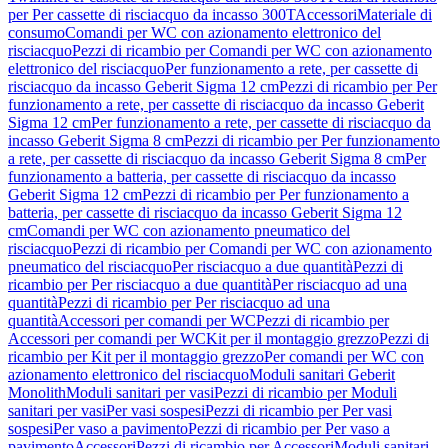
per Per cassette di risciacquo da incasso 300T
Accessori
Materiale di
consumo
Comandi per WC con azionamento elettronico del
risciacquo
Pezzi di ricambio per Comandi per WC con azionamento
elettronico del risciacquo
Per funzionamento a rete, per cassette di
risciacquo da incasso Geberit Sigma 12 cm
Pezzi di ricambio per Per
funzionamento a rete, per cassette di risciacquo da incasso Geberit
Sigma 12 cm
Per funzionamento a rete, per cassette di risciacquo da
incasso Geberit Sigma 8 cm
Pezzi di ricambio per Per funzionamento
a rete, per cassette di risciacquo da incasso Geberit Sigma 8 cm
Per
funzionamento a batteria, per cassette di risciacquo da incasso
Geberit Sigma 12 cm
Pezzi di ricambio per Per funzionamento a
batteria, per cassette di risciacquo da incasso Geberit Sigma 12
cm
Comandi per WC con azionamento pneumatico del
risciacquo
Pezzi di ricambio per Comandi per WC con azionamento
pneumatico del risciacquo
Per risciacquo a due quantità
Pezzi di
ricambio per Per risciacquo a due quantità
Per risciacquo ad una
quantità
Pezzi di ricambio per Per risciacquo ad una
quantità
Accessori per comandi per WC
Pezzi di ricambio per
Accessori per comandi per WC
Kit per il montaggio grezzo
Pezzi di
ricambio per Kit per il montaggio grezzo
Per comandi per WC con
azionamento elettronico del risciacquo
Moduli sanitari Geberit
Monolith
Moduli sanitari per vasi
Pezzi di ricambio per Moduli
sanitari per vasi
Per vasi sospesi
Pezzi di ricambio per Per vasi
sospesi
Per vaso a pavimento
Pezzi di ricambio per Per vaso a
pavimento
Accessori
Pezzi di ricambio per Accessori
Moduli sanitari