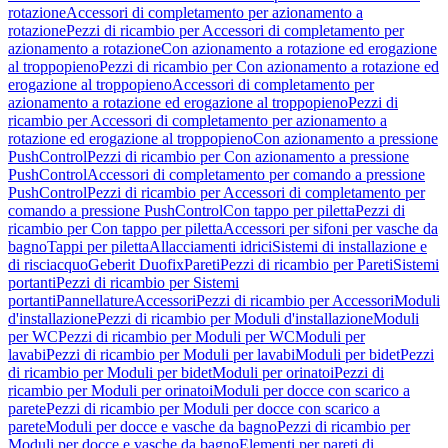
rotazione
Accessori di completamento per azionamento a
rotazione
Pezzi di ricambio per Accessori di completamento per
azionamento a rotazione
Con azionamento a rotazione ed erogazione
al troppopieno
Pezzi di ricambio per Con azionamento a rotazione ed
erogazione al troppopieno
Accessori di completamento per
azionamento a rotazione ed erogazione al troppopieno
Pezzi di
ricambio per Accessori di completamento per azionamento a
rotazione ed erogazione al troppopieno
Con azionamento a pressione
PushControl
Pezzi di ricambio per Con azionamento a pressione
PushControl
Accessori di completamento per comando a pressione
PushControl
Pezzi di ricambio per Accessori di completamento per
comando a pressione PushControl
Con tappo per piletta
Pezzi di
ricambio per Con tappo per piletta
Accessori per sifoni per vasche da
bagno
Tappi per piletta
Allacciamenti idrici
Sistemi di installazione e
di risciacquo
Geberit Duofix
Pareti
Pezzi di ricambio per Pareti
Sistemi
portanti
Pezzi di ricambio per Sistemi
portanti
Pannellature
Accessori
Pezzi di ricambio per Accessori
Moduli
d'installazione
Pezzi di ricambio per Moduli d'installazione
Moduli
per WC
Pezzi di ricambio per Moduli per WC
Moduli per
lavabi
Pezzi di ricambio per Moduli per lavabi
Moduli per bidet
Pezzi
di ricambio per Moduli per bidet
Moduli per orinatoi
Pezzi di
ricambio per Moduli per orinatoi
Moduli per docce con scarico a
parete
Pezzi di ricambio per Moduli per docce con scarico a
parete
Moduli per docce e vasche da bagno
Pezzi di ricambio per
Moduli per docce e vasche da bagno
Elementi per pareti di