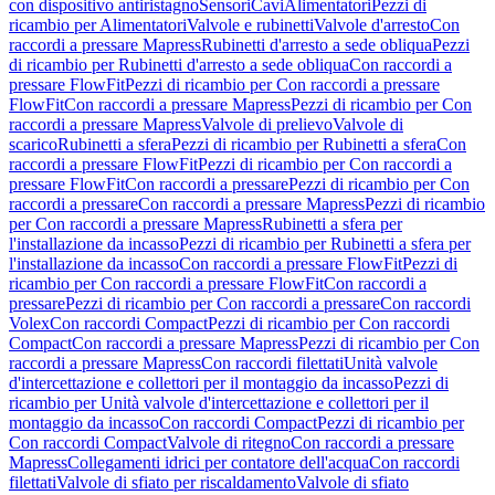
con dispositivo antiristagno
Sensori
Cavi
Alimentatori
Pezzi di
ricambio per Alimentatori
Valvole e rubinetti
Valvole d'arresto
Con
raccordi a pressare Mapress
Rubinetti d'arresto a sede obliqua
Pezzi
di ricambio per Rubinetti d'arresto a sede obliqua
Con raccordi a
pressare FlowFit
Pezzi di ricambio per Con raccordi a pressare
FlowFit
Con raccordi a pressare Mapress
Pezzi di ricambio per Con
raccordi a pressare Mapress
Valvole di prelievo
Valvole di
scarico
Rubinetti a sfera
Pezzi di ricambio per Rubinetti a sfera
Con
raccordi a pressare FlowFit
Pezzi di ricambio per Con raccordi a
pressare FlowFit
Con raccordi a pressare
Pezzi di ricambio per Con
raccordi a pressare
Con raccordi a pressare Mapress
Pezzi di ricambio
per Con raccordi a pressare Mapress
Rubinetti a sfera per
l'installazione da incasso
Pezzi di ricambio per Rubinetti a sfera per
l'installazione da incasso
Con raccordi a pressare FlowFit
Pezzi di
ricambio per Con raccordi a pressare FlowFit
Con raccordi a
pressare
Pezzi di ricambio per Con raccordi a pressare
Con raccordi
Volex
Con raccordi Compact
Pezzi di ricambio per Con raccordi
Compact
Con raccordi a pressare Mapress
Pezzi di ricambio per Con
raccordi a pressare Mapress
Con raccordi filettati
Unità valvole
d'intercettazione e collettori per il montaggio da incasso
Pezzi di
ricambio per Unità valvole d'intercettazione e collettori per il
montaggio da incasso
Con raccordi Compact
Pezzi di ricambio per
Con raccordi Compact
Valvole di ritegno
Con raccordi a pressare
Mapress
Collegamenti idrici per contatore dell'acqua
Con raccordi
filettati
Valvole di sfiato per riscaldamento
Valvole di sfiato