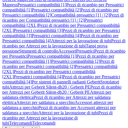
Mapress
Pressatrici compatibilità [1]
Pezzi di ricambio per Pressatrici
compatibilità [1]
Pressatrici compatibilità [2]
Pezzi di ricambio per
Pressatrici compatibilità [2]
Compatibilità pressatrici [1] / [2]
Pezzi di
ricambio per Compatibilità pressatrici [1] / [2]
Pressatrici
compatibilità [2XL]
Pezzi di ricambio per Pressatrici compatibilità
[2XL]
Pressatrici compatibilità [3]
Pezzi di ricambio per Pressatrici
compatibilità [3]
Pressatrici compatibilità [4]
Pezzi di ricambio per
Pressatrici compatibilità [4]
Attrezzi per la lavorazione di tubi
Pezzi di
ricambio per Attrezzi per la lavorazione di tubi
Tappi prova
pressione
Strumenti di controllo
Accessori
Pressatrici
Pezzi di ricambio
per Pressatrici
Pressatrici compatibilità [1]
Pezzi di ricambio per
Pressatrici compatibilità [1]
Pressatrici compatibilità [2]
Pezzi di
ricambio per Pressatrici compatibilità [2]
Pressatrici compatibilità
[2XL]
Pezzi di ricambio per Pressatrici compatibilità
[2XL]
Pressatrici compatibilità [4]
Pezzi di ricambio per Pressatrici
compatibilità [4]
Per sistemi di pannelli radianti Geberit
Srotolatori
tubi
Attrezzi per Geberit Silent-db20 / Geberit PE
Pezzi di ricambio
per Attrezzi per Geberit Silent-db20 / Geberit PE
Attrezzi per
saldatura elettrica
Pezzi di ricambio per Attrezzi per saldatura
elettrica
Attrezzi per saldatura a specchio
Accessori attrezzi per
saldatura a specchio
Pezzi di ricambio per Accessori attrezzi per
saldatura a specchio
Attrezzi per la lavorazione di tubi
Pezzi di
ricambio per Attrezzi per la lavorazione di
tubi
Telecomandi
Telecomandi