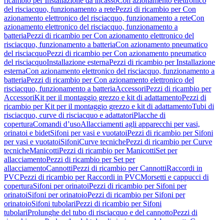
ricambio per Installazione da incasso
Con azionamento elettronico
del risciacquo, funzionamento a rete
Pezzi di ricambio per Con
azionamento elettronico del risciacquo, funzionamento a rete
Con
azionamento elettronico del risciacquo, funzionamento a
batteria
Pezzi di ricambio per Con azionamento elettronico del
risciacquo, funzionamento a batteria
Con azionamento pneumatico
del risciacquo
Pezzi di ricambio per Con azionamento pneumatico
del risciacquo
Installazione esterna
Pezzi di ricambio per Installazione
esterna
Con azionamento elettronico del risciacquo, funzionamento a
batteria
Pezzi di ricambio per Con azionamento elettronico del
risciacquo, funzionamento a batteria
Accessori
Pezzi di ricambio per
Accessori
Kit per il montaggio grezzo e kit di adattamento
Pezzi di
ricambio per Kit per il montaggio grezzo e kit di adattamento
Tubi di
risciacquo, curve di risciacquo e adattatori
Placche di
copertura
Comandi d’uso
Allacciamenti agli apparecchi per vasi,
orinatoi e bidet
Sifoni per vasi e vuotatoi
Pezzi di ricambio per Sifoni
per vasi e vuotatoi
Sifoni
Curve tecniche
Pezzi di ricambio per Curve
tecniche
Manicotti
Pezzi di ricambio per Manicotti
Set per
allacciamento
Pezzi di ricambio per Set per
allacciamento
Cannotti
Pezzi di ricambio per Cannotti
Raccordi in
PVC
Pezzi di ricambio per Raccordi in PVC
Morsetti e cappucci di
copertura
Sifoni per orinatoi
Pezzi di ricambio per Sifoni per
orinatoi
Sifoni per orinatoio
Pezzi di ricambio per Sifoni per
orinatoio
Sifoni tubolari
Pezzi di ricambio per Sifoni
tubolari
Prolunghe del tubo di risciacquo e del cannotto
Pezzi di