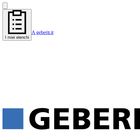
A geberit.it
I miei elenchi