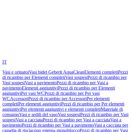
IT
Vasi e orinatoi
Vasi bidet Geberit AquaClean
Elementi completi
Pezzi
di ricambio per Elementi completi
Vasi sospesi
Pezzi di ricambio per
Vasi sospesi
Vasi a pavimento
Pezzi di ricambio per Vasi a
pavimento
Elementi aggiuntivi
Pezzi di ricambio per Elementi
aggiuntivi
Per vasi WC
Pezzi di ricambio per Per vasi
WC
Accessori
Pezzi di ricambio per Accessori
Per elementi
completi
Per elementi aggiuntivi
Pezzi di ricambio per Per elementi
aggiuntivi
Per elementi aggiuntivi e elementi completi
Materiale di
consumo
Vasi e sedili del vaso
Vasi sospesi
Pezzi di ricambio per Vasi
sospesi
Vasi a cacciata
Pezzi di ricambio per Vasi a cacciata
Vasi a
pavimento
Pezzi di ricambio per Vasi a pavimento
Vasi a cacciata per
cassetta di risciacquo esterna monoblocco
Pezzi di ricambio per Vasi