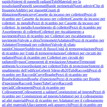
rapido
Sistemi di pannelli radianti
Tubi
Materiali per la
posa
Isolanti
Pannelli sagomati
Bande perimetrali
Nastri adesivi
Clip di
fissaggio
Additivi per massetti
Giunti di
dilatazione
Reggicurve
Cassette da incasso per collettori
Pezzi di
ricambio per Cassette da incasso per collettori
Cassette da incasso per
collettori, in metallo
Pezzi di ricambio per Cassette da incasso per
collettori, in metallo
Assortimento di collettori
Pezzi di ricambio per
Assortimento di collettori
Collettori per riscaldamento a
pavimento
Pezzi di ricambio per Collettori per riscaldamento a
pavimento
Valvole a sfera
Termometri
Adattatori
Pezzi di ricambio per
Adattatori
Terminali per collettori
Valvole di sfiato
rapido
Chiusure
Suddivisori di flusso
Unità di termoregolazione
Pezzi
di ricambio per Unità di termoregolazione
Collettori per circuiti dei
radiatori
Pezzi di ricambio per Collettori per circuiti dei
radiatori
Bypass
Componenti di regolazione
Attuatori
Termostati
ambiente
Accessori
Isolanti per collettori
Tubi di protezione
Sistemi di
smaltimento dell’edificio
Geberit Silent-db20
Tubi
Raccordi
Pezzi di
ricambio per Raccordi
Curve
Braghe
Pezzi di ricambio per
Braghe
Riduzioni
Braghe d'ispezione
Pezzi di ricambio per Braghe
d'ispezione
Raccordi SuperTube
Curve
Raccordi
speciali
Collegamenti
Pezzi di ricambio per
Collegamenti
Collegamenti a saldare
Congiunzioni ad innesto
Pezzi di
ricambio per Congiunzioni ad innesto
Adattatori per il collegamento
ad altri materiali
Pezzi di ricambio per Adattatori per il collegamento
ad altri materiali
Allacciamenti agli apparecchi
Pezzi di ricambio per