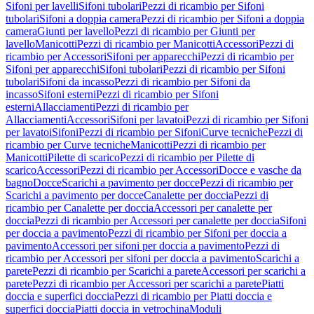
Sifoni per lavelli
Sifoni tubolari
Pezzi di ricambio per Sifoni
tubolari
Sifoni a doppia camera
Pezzi di ricambio per Sifoni a doppia
camera
Giunti per lavello
Pezzi di ricambio per Giunti per
lavello
Manicotti
Pezzi di ricambio per Manicotti
Accessori
Pezzi di
ricambio per Accessori
Sifoni per apparecchi
Pezzi di ricambio per
Sifoni per apparecchi
Sifoni tubolari
Pezzi di ricambio per Sifoni
tubolari
Sifoni da incasso
Pezzi di ricambio per Sifoni da
incasso
Sifoni esterni
Pezzi di ricambio per Sifoni
esterni
Allacciamenti
Pezzi di ricambio per
Allacciamenti
Accessori
Sifoni per lavatoi
Pezzi di ricambio per Sifoni
per lavatoi
Sifoni
Pezzi di ricambio per Sifoni
Curve tecniche
Pezzi di
ricambio per Curve tecniche
Manicotti
Pezzi di ricambio per
Manicotti
Pilette di scarico
Pezzi di ricambio per Pilette di
scarico
Accessori
Pezzi di ricambio per Accessori
Docce e vasche da
bagno
Docce
Scarichi a pavimento per docce
Pezzi di ricambio per
Scarichi a pavimento per docce
Canalette per doccia
Pezzi di
ricambio per Canalette per doccia
Accessori per canalette per
doccia
Pezzi di ricambio per Accessori per canalette per doccia
Sifoni
per doccia a pavimento
Pezzi di ricambio per Sifoni per doccia a
pavimento
Accessori per sifoni per doccia a pavimento
Pezzi di
ricambio per Accessori per sifoni per doccia a pavimento
Scarichi a
parete
Pezzi di ricambio per Scarichi a parete
Accessori per scarichi a
parete
Pezzi di ricambio per Accessori per scarichi a parete
Piatti
doccia e superfici doccia
Pezzi di ricambio per Piatti doccia e
superfici doccia
Piatti doccia in vetrochina
Moduli