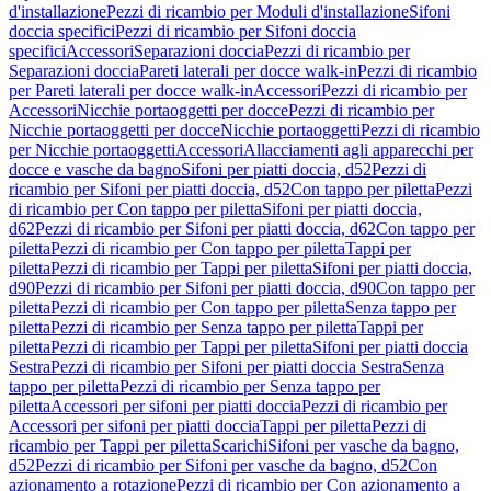
d'installazione
Pezzi di ricambio per Moduli d'installazione
Sifoni
doccia specifici
Pezzi di ricambio per Sifoni doccia
specifici
Accessori
Separazioni doccia
Pezzi di ricambio per
Separazioni doccia
Pareti laterali per docce walk-in
Pezzi di ricambio
per Pareti laterali per docce walk-in
Accessori
Pezzi di ricambio per
Accessori
Nicchie portaoggetti per docce
Pezzi di ricambio per
Nicchie portaoggetti per docce
Nicchie portaoggetti
Pezzi di ricambio
per Nicchie portaoggetti
Accessori
Allacciamenti agli apparecchi per
docce e vasche da bagno
Sifoni per piatti doccia, d52
Pezzi di
ricambio per Sifoni per piatti doccia, d52
Con tappo per piletta
Pezzi
di ricambio per Con tappo per piletta
Sifoni per piatti doccia,
d62
Pezzi di ricambio per Sifoni per piatti doccia, d62
Con tappo per
piletta
Pezzi di ricambio per Con tappo per piletta
Tappi per
piletta
Pezzi di ricambio per Tappi per piletta
Sifoni per piatti doccia,
d90
Pezzi di ricambio per Sifoni per piatti doccia, d90
Con tappo per
piletta
Pezzi di ricambio per Con tappo per piletta
Senza tappo per
piletta
Pezzi di ricambio per Senza tappo per piletta
Tappi per
piletta
Pezzi di ricambio per Tappi per piletta
Sifoni per piatti doccia
Sestra
Pezzi di ricambio per Sifoni per piatti doccia Sestra
Senza
tappo per piletta
Pezzi di ricambio per Senza tappo per
piletta
Accessori per sifoni per piatti doccia
Pezzi di ricambio per
Accessori per sifoni per piatti doccia
Tappi per piletta
Pezzi di
ricambio per Tappi per piletta
Scarichi
Sifoni per vasche da bagno,
d52
Pezzi di ricambio per Sifoni per vasche da bagno, d52
Con
azionamento a rotazione
Pezzi di ricambio per Con azionamento a