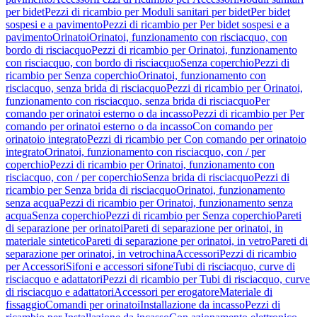
per bidet
Pezzi di ricambio per Moduli sanitari per bidet
Per bidet
sospesi e a pavimento
Pezzi di ricambio per Per bidet sospesi e a
pavimento
Orinatoi
Orinatoi, funzionamento con risciacquo, con
bordo di risciacquo
Pezzi di ricambio per Orinatoi, funzionamento
con risciacquo, con bordo di risciacquo
Senza coperchio
Pezzi di
ricambio per Senza coperchio
Orinatoi, funzionamento con
risciacquo, senza brida di risciacquo
Pezzi di ricambio per Orinatoi,
funzionamento con risciacquo, senza brida di risciacquo
Per
comando per orinatoi esterno o da incasso
Pezzi di ricambio per Per
comando per orinatoi esterno o da incasso
Con comando per
orinatoio integrato
Pezzi di ricambio per Con comando per orinatoio
integrato
Orinatoi, funzionamento con risciacquo, con / per
coperchio
Pezzi di ricambio per Orinatoi, funzionamento con
risciacquo, con / per coperchio
Senza brida di risciacquo
Pezzi di
ricambio per Senza brida di risciacquo
Orinatoi, funzionamento
senza acqua
Pezzi di ricambio per Orinatoi, funzionamento senza
acqua
Senza coperchio
Pezzi di ricambio per Senza coperchio
Pareti
di separazione per orinatoi
Pareti di separazione per orinatoi, in
materiale sintetico
Pareti di separazione per orinatoi, in vetro
Pareti di
separazione per orinatoi, in vetrochina
Accessori
Pezzi di ricambio
per Accessori
Sifoni e accessori sifone
Tubi di risciacquo, curve di
risciacquo e adattatori
Pezzi di ricambio per Tubi di risciacquo, curve
di risciacquo e adattatori
Accessori per erogatore
Materiale di
fissaggio
Comandi per orinatoi
Installazione da incasso
Pezzi di