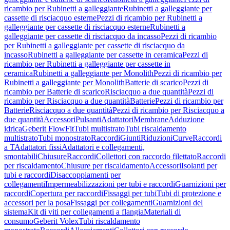
ricambio per Rubinetti a galleggiante
Rubinetti a galleggiante per
cassette di risciacquo esterne
Pezzi di ricambio per Rubinetti a
galleggiante per cassette di risciacquo esterne
Rubinetti a
galleggiante per cassette di risciacquo da incasso
Pezzi di ricambio
per Rubinetti a galleggiante per cassette di risciacquo da
incasso
Rubinetti a galleggiante per cassette in ceramica
Pezzi di
ricambio per Rubinetti a galleggiante per cassette in
ceramica
Rubinetti a galleggiante per Monolith
Pezzi di ricambio per
Rubinetti a galleggiante per Monolith
Batterie di scarico
Pezzi di
ricambio per Batterie di scarico
Risciacquo a due quantità
Pezzi di
ricambio per Risciacquo a due quantità
Batterie
Pezzi di ricambio per
Batterie
Risciacquo a due quantità
Pezzi di ricambio per Risciacquo a
due quantità
Accessori
Pulsanti
Adattatori
Membrane
Adduzione
idrica
Geberit FlowFit
Tubi multistrato
Tubi riscaldamento
multistrato
Tubi monostrato
Raccordi
Giunti
Riduzioni
Curve
Raccordi
a T
Adattatori fissi
Adattatori e collegamenti,
smontabili
Chiusure
Raccordi
Collettori con raccordo filettato
Raccordi
per riscaldamento
Chiusure per riscaldamento
Accessori
Isolanti per
tubi e raccordi
Disaccoppiamenti per
collegamenti
Impermeabilizzazioni per tubi e raccordi
Guarnizioni per
raccordi
Copertura per raccordi
Fissaggi per tubi
Tubi di protezione e
accessori per la posa
Fissaggi per collegamenti
Guarnizioni del
sistema
Kit di viti per collegamenti a flangia
Materiali di
consumo
Geberit Volex
Tubi riscaldamento