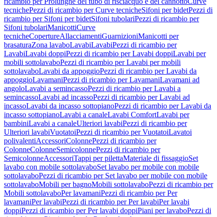
ricambio per Prolunghe del tubo di risciacquo e del cannotto
Curve
tecniche
Pezzi di ricambio per Curve tecniche
Sifoni per bidet
Pezzi di
ricambio per Sifoni per bidet
Sifoni tubolari
Pezzi di ricambio per
Sifoni tubolari
Manicotti
Curve
tecniche
Coperture
Allacciamenti
Guarnizioni
Manicotti per
brasatura
Zona lavabo
Lavabi
Lavabi
Pezzi di ricambio per
Lavabi
Lavabi doppi
Pezzi di ricambio per Lavabi doppi
Lavabi per
mobili sottolavabo
Pezzi di ricambio per Lavabi per mobili
sottolavabo
Lavabi da appoggio
Pezzi di ricambio per Lavabi da
appoggio
Lavamani
Pezzi di ricambio per Lavamani
Lavamani ad
angolo
Lavabi a semincasso
Pezzi di ricambio per Lavabi a
semincasso
Lavabi ad incasso
Pezzi di ricambio per Lavabi ad
incasso
Lavabi da incasso sottopiano
Pezzi di ricambio per Lavabi da
incasso sottopiano
Lavabi a canale
Lavabi Comfort
Lavabi per
bambini
Lavabi a canale
Ulteriori lavabi
Pezzi di ricambio per
Ulteriori lavabi
Vuotatoi
Pezzi di ricambio per Vuotatoi
Lavatoi
polivalenti
Accessori
Colonne
Pezzi di ricambio per
Colonne
Colonne
Semicolonne
Pezzi di ricambio per
Semicolonne
Accessori
Tappi per piletta
Materiale di fissaggio
Set
lavabo con mobile sottolavabo
Set lavabo per mobile con mobile
sottolavabo
Pezzi di ricambio per Set lavabo per mobile con mobile
sottolavabo
Mobili per bagno
Mobili sottolavabo
Pezzi di ricambio per
Mobili sottolavabo
Per lavamani
Pezzi di ricambio per Per
lavamani
Per lavabi
Pezzi di ricambio per Per lavabi
Per lavabi
doppi
Pezzi di ricambio per Per lavabi doppi
Piani per lavabo
Pezzi di