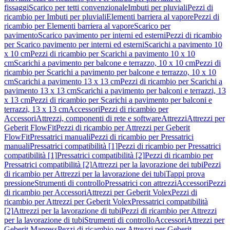
fissaggi
Scarico per tetti convenzionale
Imbuti per pluviali
Pezzi di
ricambio per Imbuti per pluviali
Elementi barriera al vapore
Pezzi di
ricambio per Elementi barriera al vapore
Scarico per
pavimento
Scarico pavimento per interni ed esterni
Pezzi di ricambio
per Scarico pavimento per interni ed esterni
Scarichi a pavimento 10
x 10 cm
Pezzi di ricambio per Scarichi a pavimento 10 x 10
cm
Scarichi a pavimento per balcone e terrazzo, 10 x 10 cm
Pezzi di
ricambio per Scarichi a pavimento per balcone e terrazzo, 10 x 10
cm
Scarichi a pavimento 13 x 13 cm
Pezzi di ricambio per Scarichi a
pavimento 13 x 13 cm
Scarichi a pavimento per balconi e terrazzi, 13
x 13 cm
Pezzi di ricambio per Scarichi a pavimento per balconi e
terrazzi, 13 x 13 cm
Accessori
Pezzi di ricambio per
Accessori
Attrezzi, componenti di rete e software
Attrezzi
Attrezzi per
Geberit FlowFit
Pezzi di ricambio per Attrezzi per Geberit
FlowFit
Pressatrici manuali
Pezzi di ricambio per Pressatrici
manuali
Pressatrici compatibilità [1]
Pezzi di ricambio per Pressatrici
compatibilità [1]
Pressatrici compatibilità [2]
Pezzi di ricambio per
Pressatrici compatibilità [2]
Attrezzi per la lavorazione dei tubi
Pezzi
di ricambio per Attrezzi per la lavorazione dei tubi
Tappi prova
pressione
Strumenti di controllo
Pressatrici con attrezzi
Accessori
Pezzi
di ricambio per Accessori
Attrezzi per Geberit Volex
Pezzi di
ricambio per Attrezzi per Geberit Volex
Pressatrici compatibilità
[2]
Attrezzi per la lavorazione di tubi
Pezzi di ricambio per Attrezzi
per la lavorazione di tubi
Strumenti di controllo
Accessori
Attrezzi per
Geberit Mapress
Pezzi di ricambio per Attrezzi per Geberit