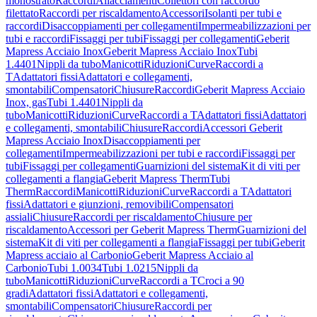
monostrato
Raccordi
Allacciamenti
Collettori con raccordo
filettato
Raccordi per riscaldamento
Accessori
Isolanti per tubi e
raccordi
Disaccoppiamenti per collegamenti
Impermeabilizzazioni per
tubi e raccordi
Fissaggi per tubi
Fissaggi per collegamenti
Geberit
Mapress Acciaio Inox
Geberit Mapress Acciaio Inox
Tubi
1.4401
Nippli da tubo
Manicotti
Riduzioni
Curve
Raccordi a
T
Adattatori fissi
Adattatori e collegamenti,
smontabili
Compensatori
Chiusure
Raccordi
Geberit Mapress Acciaio
Inox, gas
Tubi 1.4401
Nippli da
tubo
Manicotti
Riduzioni
Curve
Raccordi a T
Adattatori fissi
Adattatori
e collegamenti, smontabili
Chiusure
Raccordi
Accessori Geberit
Mapress Acciaio Inox
Disaccoppiamenti per
collegamenti
Impermeabilizzazioni per tubi e raccordi
Fissaggi per
tubi
Fissaggi per collegamenti
Guarnizioni del sistema
Kit di viti per
collegamenti a flangia
Geberit Mapress Therm
Tubi
Therm
Raccordi
Manicotti
Riduzioni
Curve
Raccordi a T
Adattatori
fissi
Adattatori e giunzioni, removibili
Compensatori
assiali
Chiusure
Raccordi per riscaldamento
Chiusure per
riscaldamento
Accessori per Geberit Mapress Therm
Guarnizioni del
sistema
Kit di viti per collegamenti a flangia
Fissaggi per tubi
Geberit
Mapress acciaio al Carbonio
Geberit Mapress Acciaio al
Carbonio
Tubi 1.0034
Tubi 1.0215
Nippli da
tubo
Manicotti
Riduzioni
Curve
Raccordi a T
Croci a 90
gradi
Adattatori fissi
Adattatori e collegamenti,
smontabili
Compensatori
Chiusure
Raccordi per