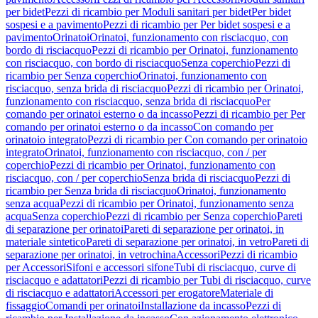
per bidet
Pezzi di ricambio per Moduli sanitari per bidet
Per bidet
sospesi e a pavimento
Pezzi di ricambio per Per bidet sospesi e a
pavimento
Orinatoi
Orinatoi, funzionamento con risciacquo, con
bordo di risciacquo
Pezzi di ricambio per Orinatoi, funzionamento
con risciacquo, con bordo di risciacquo
Senza coperchio
Pezzi di
ricambio per Senza coperchio
Orinatoi, funzionamento con
risciacquo, senza brida di risciacquo
Pezzi di ricambio per Orinatoi,
funzionamento con risciacquo, senza brida di risciacquo
Per
comando per orinatoi esterno o da incasso
Pezzi di ricambio per Per
comando per orinatoi esterno o da incasso
Con comando per
orinatoio integrato
Pezzi di ricambio per Con comando per orinatoio
integrato
Orinatoi, funzionamento con risciacquo, con / per
coperchio
Pezzi di ricambio per Orinatoi, funzionamento con
risciacquo, con / per coperchio
Senza brida di risciacquo
Pezzi di
ricambio per Senza brida di risciacquo
Orinatoi, funzionamento
senza acqua
Pezzi di ricambio per Orinatoi, funzionamento senza
acqua
Senza coperchio
Pezzi di ricambio per Senza coperchio
Pareti
di separazione per orinatoi
Pareti di separazione per orinatoi, in
materiale sintetico
Pareti di separazione per orinatoi, in vetro
Pareti di
separazione per orinatoi, in vetrochina
Accessori
Pezzi di ricambio
per Accessori
Sifoni e accessori sifone
Tubi di risciacquo, curve di
risciacquo e adattatori
Pezzi di ricambio per Tubi di risciacquo, curve
di risciacquo e adattatori
Accessori per erogatore
Materiale di
fissaggio
Comandi per orinatoi
Installazione da incasso
Pezzi di