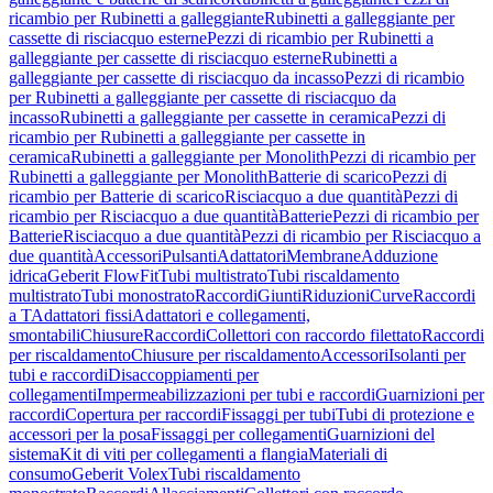
ricambio per Rubinetti a galleggiante
Rubinetti a galleggiante per
cassette di risciacquo esterne
Pezzi di ricambio per Rubinetti a
galleggiante per cassette di risciacquo esterne
Rubinetti a
galleggiante per cassette di risciacquo da incasso
Pezzi di ricambio
per Rubinetti a galleggiante per cassette di risciacquo da
incasso
Rubinetti a galleggiante per cassette in ceramica
Pezzi di
ricambio per Rubinetti a galleggiante per cassette in
ceramica
Rubinetti a galleggiante per Monolith
Pezzi di ricambio per
Rubinetti a galleggiante per Monolith
Batterie di scarico
Pezzi di
ricambio per Batterie di scarico
Risciacquo a due quantità
Pezzi di
ricambio per Risciacquo a due quantità
Batterie
Pezzi di ricambio per
Batterie
Risciacquo a due quantità
Pezzi di ricambio per Risciacquo a
due quantità
Accessori
Pulsanti
Adattatori
Membrane
Adduzione
idrica
Geberit FlowFit
Tubi multistrato
Tubi riscaldamento
multistrato
Tubi monostrato
Raccordi
Giunti
Riduzioni
Curve
Raccordi
a T
Adattatori fissi
Adattatori e collegamenti,
smontabili
Chiusure
Raccordi
Collettori con raccordo filettato
Raccordi
per riscaldamento
Chiusure per riscaldamento
Accessori
Isolanti per
tubi e raccordi
Disaccoppiamenti per
collegamenti
Impermeabilizzazioni per tubi e raccordi
Guarnizioni per
raccordi
Copertura per raccordi
Fissaggi per tubi
Tubi di protezione e
accessori per la posa
Fissaggi per collegamenti
Guarnizioni del
sistema
Kit di viti per collegamenti a flangia
Materiali di
consumo
Geberit Volex
Tubi riscaldamento