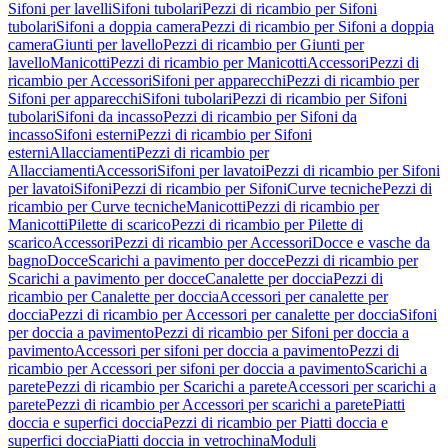
Sifoni per lavelli
Sifoni tubolari
Pezzi di ricambio per Sifoni
tubolari
Sifoni a doppia camera
Pezzi di ricambio per Sifoni a doppia
camera
Giunti per lavello
Pezzi di ricambio per Giunti per
lavello
Manicotti
Pezzi di ricambio per Manicotti
Accessori
Pezzi di
ricambio per Accessori
Sifoni per apparecchi
Pezzi di ricambio per
Sifoni per apparecchi
Sifoni tubolari
Pezzi di ricambio per Sifoni
tubolari
Sifoni da incasso
Pezzi di ricambio per Sifoni da
incasso
Sifoni esterni
Pezzi di ricambio per Sifoni
esterni
Allacciamenti
Pezzi di ricambio per
Allacciamenti
Accessori
Sifoni per lavatoi
Pezzi di ricambio per Sifoni
per lavatoi
Sifoni
Pezzi di ricambio per Sifoni
Curve tecniche
Pezzi di
ricambio per Curve tecniche
Manicotti
Pezzi di ricambio per
Manicotti
Pilette di scarico
Pezzi di ricambio per Pilette di
scarico
Accessori
Pezzi di ricambio per Accessori
Docce e vasche da
bagno
Docce
Scarichi a pavimento per docce
Pezzi di ricambio per
Scarichi a pavimento per docce
Canalette per doccia
Pezzi di
ricambio per Canalette per doccia
Accessori per canalette per
doccia
Pezzi di ricambio per Accessori per canalette per doccia
Sifoni
per doccia a pavimento
Pezzi di ricambio per Sifoni per doccia a
pavimento
Accessori per sifoni per doccia a pavimento
Pezzi di
ricambio per Accessori per sifoni per doccia a pavimento
Scarichi a
parete
Pezzi di ricambio per Scarichi a parete
Accessori per scarichi a
parete
Pezzi di ricambio per Accessori per scarichi a parete
Piatti
doccia e superfici doccia
Pezzi di ricambio per Piatti doccia e
superfici doccia
Piatti doccia in vetrochina
Moduli