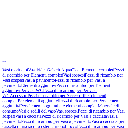
IT
Vasi e orinatoi
Vasi bidet Geberit AquaClean
Elementi completi
Pezzi
di ricambio per Elementi completi
Vasi sospesi
Pezzi di ricambio per
Vasi sospesi
Vasi a pavimento
Pezzi di ricambio per Vasi a
pavimento
Elementi aggiuntivi
Pezzi di ricambio per Elementi
aggiuntivi
Per vasi WC
Pezzi di ricambio per Per vasi
WC
Accessori
Pezzi di ricambio per Accessori
Per elementi
completi
Per elementi aggiuntivi
Pezzi di ricambio per Per elementi
aggiuntivi
Per elementi aggiuntivi e elementi completi
Materiale di
consumo
Vasi e sedili del vaso
Vasi sospesi
Pezzi di ricambio per Vasi
sospesi
Vasi a cacciata
Pezzi di ricambio per Vasi a cacciata
Vasi a
pavimento
Pezzi di ricambio per Vasi a pavimento
Vasi a cacciata per
cassetta di risciacquo esterna monoblocco
Pezzi di ricambio per Vasi