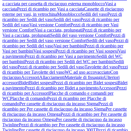
a cacciata per cassetta di risciacquo esterna monoblocco
Vasi a
cacciata
Pezzi di ricambio per Vasi a cacciata
Cassette di risciacquo
esterne per vasi, in vetrochina
Monoblocco
Sedili del vaso
Pezzi di
ricambio per Sedili del vaso
Sedili del vaso
Pezzi di ricambio per
Sedili del vaso
Vasi versione Comfort
Pezzi di ricambio per Vasi
versione Comfort
Vasi a cacciata, prolungati
Pezzi di ricambio per
Vasi a cacciata, prolungati
Sedili del vaso versione Comfort
Pezzi di
ricambio per Sedili del vaso versione Comfort
Sedili del vaso
Pezzi di
ricambio per Sedili del vaso
Vasi per bambini
Pezzi di ricambio per
Vasi per bambini
Vasi sospesi
Pezzi di ricambio per Vasi sospesi
Vasi
a pavimento
Pezzi di ricambio per Vasi a pavimento
Sedili del WC
per bambini
Pezzi di ricambio per Sedili del WC per bambini
Sedili
del vaso
Pezzi di ricambio per Sedili del vaso
Tavolette del vaso
Pezzi
di ricambio per Tavolette del vaso
WC ad uso accovacciato
Con
risciacquo
Accessori
Allacciamenti
Materiale di fissaggio
Ulteriori
accessori
Bidet
Bidet sospesi
Pezzi di ricambio per Bidet sospesi
Bidet
a pavimento
Pezzi di ricambio per Bidet a pavimento
Accessori
Pezzi
di ricambio per Accessori
Placche di comando e comandi per
WC
Placche di comando
Pezzi di ricambio per Placche di
comando
Per cassette di risciacquo da incasso Sigma
Pezzi di
ricambio per Per cassette di risciacquo da incasso Sigma
Per cassette
di risciacquo da incasso Omega
Pezzi di ricambio per Per cassette di
risciacquo da incasso Omega
Per cassette di risciacquo da incasso
Twinline
Pezzi di ricambio per Per cassette di risciacquo da incasso
Twinline
Per cassette di risciacquo da incasso 300T
Pezzi di ricambio