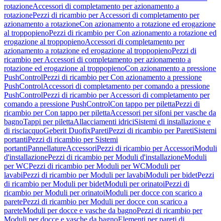
rotazione
Accessori di completamento per azionamento a
rotazione
Pezzi di ricambio per Accessori di completamento per
azionamento a rotazione
Con azionamento a rotazione ed erogazione
al troppopieno
Pezzi di ricambio per Con azionamento a rotazione ed
erogazione al troppopieno
Accessori di completamento per
azionamento a rotazione ed erogazione al troppopieno
Pezzi di
ricambio per Accessori di completamento per azionamento a
rotazione ed erogazione al troppopieno
Con azionamento a pressione
PushControl
Pezzi di ricambio per Con azionamento a pressione
PushControl
Accessori di completamento per comando a pressione
PushControl
Pezzi di ricambio per Accessori di completamento per
comando a pressione PushControl
Con tappo per piletta
Pezzi di
ricambio per Con tappo per piletta
Accessori per sifoni per vasche da
bagno
Tappi per piletta
Allacciamenti idrici
Sistemi di installazione e
di risciacquo
Geberit Duofix
Pareti
Pezzi di ricambio per Pareti
Sistemi
portanti
Pezzi di ricambio per Sistemi
portanti
Pannellature
Accessori
Pezzi di ricambio per Accessori
Moduli
d'installazione
Pezzi di ricambio per Moduli d'installazione
Moduli
per WC
Pezzi di ricambio per Moduli per WC
Moduli per
lavabi
Pezzi di ricambio per Moduli per lavabi
Moduli per bidet
Pezzi
di ricambio per Moduli per bidet
Moduli per orinatoi
Pezzi di
ricambio per Moduli per orinatoi
Moduli per docce con scarico a
parete
Pezzi di ricambio per Moduli per docce con scarico a
parete
Moduli per docce e vasche da bagno
Pezzi di ricambio per
Moduli per docce e vasche da bagno
Elementi per pareti di