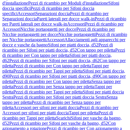
d'installazione
Pezzi di ricambio per Moduli d'installazione
Sifoni
doccia specifici
Pezzi di ricambio per Sifoni doccia
specifici
Accessori
Separazioni doccia
Pezzi di ricambio per
Separazioni doccia
Pareti laterali per docce walk-in
Pezzi di ricambio
per Pareti laterali per docce walk-in
Accessori
Pezzi di ricambio per
Accessori
Nicchie portaoggetti per docce
Pezzi di ricambio per
Nicchie portaoggetti per docce
Nicchie portaoggetti
Pezzi di ricambio
per Nicchie portaoggetti
Accessori
Allacciamenti agli apparecchi per
docce e vasche da bagno
Sifoni per piatti doccia, d52
Pezzi di
ricambio per Sifoni per piatti doccia, d52
Con tappo per piletta
Pezzi
di ricambio per Con tappo per piletta
Sifoni per piatti doccia,
d62
Pezzi di ricambio per Sifoni per piatti doccia, d62
Con tappo per
piletta
Pezzi di ricambio per Con tappo per piletta
Tappi per
piletta
Pezzi di ricambio per Tappi per piletta
Sifoni per piatti doccia,
d90
Pezzi di ricambio per Sifoni per piatti doccia, d90
Con tappo per
piletta
Pezzi di ricambio per Con tappo per piletta
Senza tappo per
piletta
Pezzi di ricambio per Senza tappo per piletta
Tappi per
piletta
Pezzi di ricambio per Tappi per piletta
Sifoni per piatti doccia
Sestra
Pezzi di ricambio per Sifoni per piatti doccia Sestra
Senza
tappo per piletta
Pezzi di ricambio per Senza tappo per
piletta
Accessori per sifoni per piatti doccia
Pezzi di ricambio per
Accessori per sifoni per piatti doccia
Tappi per piletta
Pezzi di
ricambio per Tappi per piletta
Scarichi
Sifoni per vasche da bagno,
d52
Pezzi di ricambio per Sifoni per vasche da bagno, d52
Con
azionamento a rotazione
Pezzi di ricambio per Con azionamento a