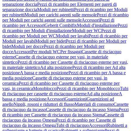
separazione doccia
Pezzi di ricambio per Elementi per pareti di
separazione doccia
Moduli per rubinetti
Pezzi di ricambio per Moduli
per rubinetti
Moduli per carichi agenti sulle mensole
Pezzi di ricambio
per Moduli per carichi agenti sulle mensole
Accessori
Pezzi di
ricambio per Accessori
Geberit Combifix
Moduli d'installazione
Pezzi
di ricambio per Moduli d'installazione
Moduli per WC
Pezzi di
ricambio per Moduli per WC
Moduli per lavabi
Pezzi di ricambio per
Moduli per lavabi
Moduli per bidet
Pezzi di ricambio per Moduli per
bidet
Moduli per docce
Pezzi di ricambio per Moduli per
docce
Accessori
Per moduli WC
Per fissaggi
Cassette di risciacquo
esterne
Cassette di risciacquo esterne per vasi, in materiale
sintetico
Pezzi di ricambio per Cassette di risciacquo esterne per vasi,
in materiale sintetico
Ad alta posizione
Pezzi di ricambio per Ad alta
posizione
A bassa e media posizione
Pezzi di ricambio per A bassa e
media posizione
Cassette di risciacquo esterne per vasi, in
ceramica
Pezzi di ricambio per Cassette di risciacquo esterne per
vasi, in ceramica
Monoblocco
Pezzi di ricambio per Monoblocco
Tubi
di risciacquo per cassette di risciacquo esterne
Ad alta posizione
A
bassa e media posizione
Accessori
Guarnizioni
Guarnizioni ad
anello
Nippli, rosoni e riduttori di flusso
Materiali di consumo
Cassette
di risciacquo da incasso
Cassette di risciacquo da incasso Sigma
Pezzi
di ricambio per Cassette di risciacquo da incasso Sigma
Cassette di
risciacquo da incasso Omega
Pezzi di ricambio per Cassette di
risciacquo da incasso Omega
Tubi di risciacquo
Accessori
Rubinetti a
galleggiante e batterie di scarico
Rubinetti a galleggiante
Pezzi di