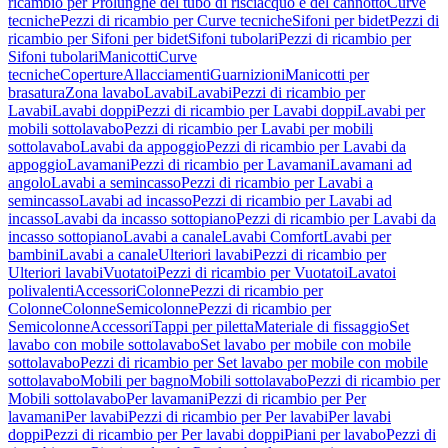
ricambio per Prolunghe del tubo di risciacquo e del cannotto
Curve
tecniche
Pezzi di ricambio per Curve tecniche
Sifoni per bidet
Pezzi di
ricambio per Sifoni per bidet
Sifoni tubolari
Pezzi di ricambio per
Sifoni tubolari
Manicotti
Curve
tecniche
Coperture
Allacciamenti
Guarnizioni
Manicotti per
brasatura
Zona lavabo
Lavabi
Lavabi
Pezzi di ricambio per
Lavabi
Lavabi doppi
Pezzi di ricambio per Lavabi doppi
Lavabi per
mobili sottolavabo
Pezzi di ricambio per Lavabi per mobili
sottolavabo
Lavabi da appoggio
Pezzi di ricambio per Lavabi da
appoggio
Lavamani
Pezzi di ricambio per Lavamani
Lavamani ad
angolo
Lavabi a semincasso
Pezzi di ricambio per Lavabi a
semincasso
Lavabi ad incasso
Pezzi di ricambio per Lavabi ad
incasso
Lavabi da incasso sottopiano
Pezzi di ricambio per Lavabi da
incasso sottopiano
Lavabi a canale
Lavabi Comfort
Lavabi per
bambini
Lavabi a canale
Ulteriori lavabi
Pezzi di ricambio per
Ulteriori lavabi
Vuotatoi
Pezzi di ricambio per Vuotatoi
Lavatoi
polivalenti
Accessori
Colonne
Pezzi di ricambio per
Colonne
Colonne
Semicolonne
Pezzi di ricambio per
Semicolonne
Accessori
Tappi per piletta
Materiale di fissaggio
Set
lavabo con mobile sottolavabo
Set lavabo per mobile con mobile
sottolavabo
Pezzi di ricambio per Set lavabo per mobile con mobile
sottolavabo
Mobili per bagno
Mobili sottolavabo
Pezzi di ricambio per
Mobili sottolavabo
Per lavamani
Pezzi di ricambio per Per
lavamani
Per lavabi
Pezzi di ricambio per Per lavabi
Per lavabi
doppi
Pezzi di ricambio per Per lavabi doppi
Piani per lavabo
Pezzi di