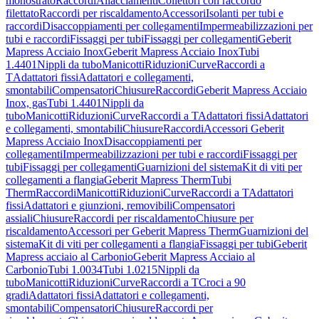
monostrato
Raccordi
Allacciamenti
Collettori con raccordo
filettato
Raccordi per riscaldamento
Accessori
Isolanti per tubi e
raccordi
Disaccoppiamenti per collegamenti
Impermeabilizzazioni per
tubi e raccordi
Fissaggi per tubi
Fissaggi per collegamenti
Geberit
Mapress Acciaio Inox
Geberit Mapress Acciaio Inox
Tubi
1.4401
Nippli da tubo
Manicotti
Riduzioni
Curve
Raccordi a
T
Adattatori fissi
Adattatori e collegamenti,
smontabili
Compensatori
Chiusure
Raccordi
Geberit Mapress Acciaio
Inox, gas
Tubi 1.4401
Nippli da
tubo
Manicotti
Riduzioni
Curve
Raccordi a T
Adattatori fissi
Adattatori
e collegamenti, smontabili
Chiusure
Raccordi
Accessori Geberit
Mapress Acciaio Inox
Disaccoppiamenti per
collegamenti
Impermeabilizzazioni per tubi e raccordi
Fissaggi per
tubi
Fissaggi per collegamenti
Guarnizioni del sistema
Kit di viti per
collegamenti a flangia
Geberit Mapress Therm
Tubi
Therm
Raccordi
Manicotti
Riduzioni
Curve
Raccordi a T
Adattatori
fissi
Adattatori e giunzioni, removibili
Compensatori
assiali
Chiusure
Raccordi per riscaldamento
Chiusure per
riscaldamento
Accessori per Geberit Mapress Therm
Guarnizioni del
sistema
Kit di viti per collegamenti a flangia
Fissaggi per tubi
Geberit
Mapress acciaio al Carbonio
Geberit Mapress Acciaio al
Carbonio
Tubi 1.0034
Tubi 1.0215
Nippli da
tubo
Manicotti
Riduzioni
Curve
Raccordi a T
Croci a 90
gradi
Adattatori fissi
Adattatori e collegamenti,
smontabili
Compensatori
Chiusure
Raccordi per