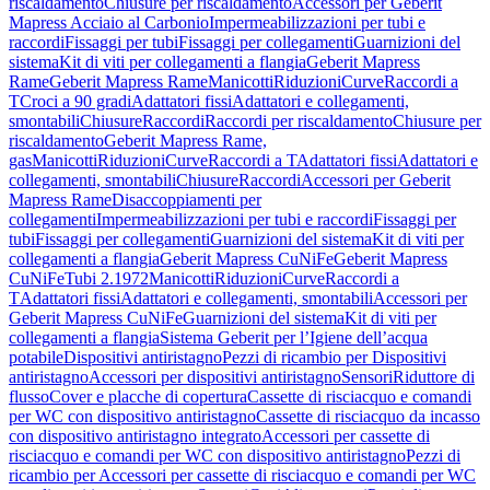
riscaldamento
Chiusure per riscaldamento
Accessori per Geberit
Mapress Acciaio al Carbonio
Impermeabilizzazioni per tubi e
raccordi
Fissaggi per tubi
Fissaggi per collegamenti
Guarnizioni del
sistema
Kit di viti per collegamenti a flangia
Geberit Mapress
Rame
Geberit Mapress Rame
Manicotti
Riduzioni
Curve
Raccordi a
T
Croci a 90 gradi
Adattatori fissi
Adattatori e collegamenti,
smontabili
Chiusure
Raccordi
Raccordi per riscaldamento
Chiusure per
riscaldamento
Geberit Mapress Rame,
gas
Manicotti
Riduzioni
Curve
Raccordi a T
Adattatori fissi
Adattatori e
collegamenti, smontabili
Chiusure
Raccordi
Accessori per Geberit
Mapress Rame
Disaccoppiamenti per
collegamenti
Impermeabilizzazioni per tubi e raccordi
Fissaggi per
tubi
Fissaggi per collegamenti
Guarnizioni del sistema
Kit di viti per
collegamenti a flangia
Geberit Mapress CuNiFe
Geberit Mapress
CuNiFe
Tubi 2.1972
Manicotti
Riduzioni
Curve
Raccordi a
T
Adattatori fissi
Adattatori e collegamenti, smontabili
Accessori per
Geberit Mapress CuNiFe
Guarnizioni del sistema
Kit di viti per
collegamenti a flangia
Sistema Geberit per l’Igiene dell’acqua
potabile
Dispositivi antiristagno
Pezzi di ricambio per Dispositivi
antiristagno
Accessori per dispositivi antiristagno
Sensori
Riduttore di
flusso
Cover e placche di copertura
Cassette di risciacquo e comandi
per WC con dispositivo antiristagno
Cassette di risciacquo da incasso
con dispositivo antiristagno integrato
Accessori per cassette di
risciacquo e comandi per WC con dispositivo antiristagno
Pezzi di
ricambio per Accessori per cassette di risciacquo e comandi per WC