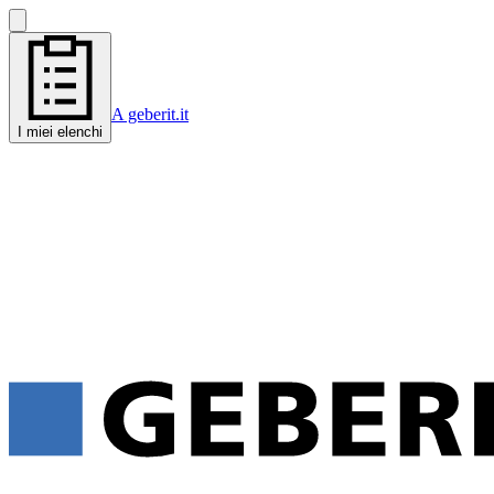
A geberit.it
I miei elenchi