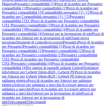
Mapress
Pressatrici compatibilità [1]
Pezzi di ricambio per Pressatrici
compatibilità [1]
Pressatrici compatibilità [2]
Pezzi di ricambio per
Pressatrici compatibilità [2]
Compatibilità pressatrici [1] / [2]
Pezzi di
ricambio per Compatibilità pressatrici [1] / [2]
Pressatrici
compatibilità [2XL]
Pezzi di ricambio per Pressatrici compatibilità
[2XL]
Pressatrici compatibilità [3]
Pezzi di ricambio per Pressatrici
compatibilità [3]
Pressatrici compatibilità [4]
Pezzi di ricambio per
Pressatrici compatibilità [4]
Attrezzi per la lavorazione di tubi
Pezzi di
ricambio per Attrezzi per la lavorazione di tubi
Tappi prova
pressione
Strumenti di controllo
Accessori
Pressatrici
Pezzi di ricambio
per Pressatrici
Pressatrici compatibilità [1]
Pezzi di ricambio per
Pressatrici compatibilità [1]
Pressatrici compatibilità [2]
Pezzi di
ricambio per Pressatrici compatibilità [2]
Pressatrici compatibilità
[2XL]
Pezzi di ricambio per Pressatrici compatibilità
[2XL]
Pressatrici compatibilità [4]
Pezzi di ricambio per Pressatrici
compatibilità [4]
Per sistemi di pannelli radianti Geberit
Srotolatori
tubi
Attrezzi per Geberit Silent-db20 / Geberit PE
Pezzi di ricambio
per Attrezzi per Geberit Silent-db20 / Geberit PE
Attrezzi per
saldatura elettrica
Pezzi di ricambio per Attrezzi per saldatura
elettrica
Attrezzi per saldatura a specchio
Accessori attrezzi per
saldatura a specchio
Pezzi di ricambio per Accessori attrezzi per
saldatura a specchio
Attrezzi per la lavorazione di tubi
Pezzi di
ricambio per Attrezzi per la lavorazione di
tubi
Telecomandi
Telecomandi