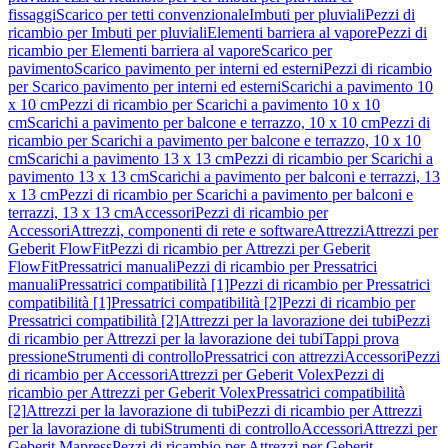
fissaggi
Scarico per tetti convenzionale
Imbuti per pluviali
Pezzi di
ricambio per Imbuti per pluviali
Elementi barriera al vapore
Pezzi di
ricambio per Elementi barriera al vapore
Scarico per
pavimento
Scarico pavimento per interni ed esterni
Pezzi di ricambio
per Scarico pavimento per interni ed esterni
Scarichi a pavimento 10
x 10 cm
Pezzi di ricambio per Scarichi a pavimento 10 x 10
cm
Scarichi a pavimento per balcone e terrazzo, 10 x 10 cm
Pezzi di
ricambio per Scarichi a pavimento per balcone e terrazzo, 10 x 10
cm
Scarichi a pavimento 13 x 13 cm
Pezzi di ricambio per Scarichi a
pavimento 13 x 13 cm
Scarichi a pavimento per balconi e terrazzi, 13
x 13 cm
Pezzi di ricambio per Scarichi a pavimento per balconi e
terrazzi, 13 x 13 cm
Accessori
Pezzi di ricambio per
Accessori
Attrezzi, componenti di rete e software
Attrezzi
Attrezzi per
Geberit FlowFit
Pezzi di ricambio per Attrezzi per Geberit
FlowFit
Pressatrici manuali
Pezzi di ricambio per Pressatrici
manuali
Pressatrici compatibilità [1]
Pezzi di ricambio per Pressatrici
compatibilità [1]
Pressatrici compatibilità [2]
Pezzi di ricambio per
Pressatrici compatibilità [2]
Attrezzi per la lavorazione dei tubi
Pezzi
di ricambio per Attrezzi per la lavorazione dei tubi
Tappi prova
pressione
Strumenti di controllo
Pressatrici con attrezzi
Accessori
Pezzi
di ricambio per Accessori
Attrezzi per Geberit Volex
Pezzi di
ricambio per Attrezzi per Geberit Volex
Pressatrici compatibilità
[2]
Attrezzi per la lavorazione di tubi
Pezzi di ricambio per Attrezzi
per la lavorazione di tubi
Strumenti di controllo
Accessori
Attrezzi per
Geberit Mapress
Pezzi di ricambio per Attrezzi per Geberit