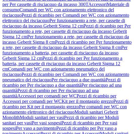
per Per cassette di risciacquo da incasso 300T
Accessori
Materiale di
consumo
Comandi per WC con azionamento elettronico del
risciacquo
Pezzi di ricambio per Comandi per WC con azionamento
elettronico del risciacquo
Per funzionamento a rete, per cassette di
risciacquo da incasso Geberit Sigma 12 cm
Pezzi di ricambio per Per
funzionamento a rete, per cassette di risciacquo da incasso Geberit
Sigma 12 cm
Per funzionamento a rete, per cassette di risciacquo da
incasso Geberit Sigma 8 cm
Pezzi di ricambio per Per funzionamento
a rete, per cassette di risciacquo da incasso Geberit Sigma 8 cm
Per
funzionamento a batteria, per cassette di risciacquo da incasso
Geberit Sigma 12 cm
Pezzi di ricambio per Per funzionamento a
batteria, per cassette di risciacquo da incasso Geberit Sigma 12
cm
Comandi per WC con azionamento pneumatico del
risciacquo
Pezzi di ricambio per Comandi per WC con azionamento
pneumatico del risciacquo
Per risciacquo a due quantità
Pezzi di
ricambio per Per risciacquo a due quantità
Per risciacquo ad una
quantità
Pezzi di ricambio per Per risciacquo ad una
quantità
Accessori per comandi per WC
Pezzi di ricambio per
Accessori per comandi per WC
Kit per il montaggio grezzo
Pezzi di
ricambio per Kit per il montaggio grezzo
Per comandi per WC con
azionamento elettronico del risciacquo
Moduli sanitari Geberit
Monolith
Moduli sanitari per vasi
Pezzi di ricambio per Moduli
sanitari per vasi
Per vasi sospesi
Pezzi di ricambio per Per vasi
sospesi
Per vaso a pavimento
Pezzi di ricambio per Per vaso a
pavimento
Accessori
Pezzi di ricambio per Accessori
Moduli sanitari