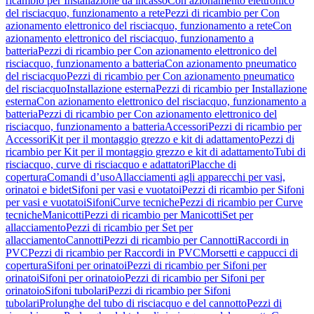
ricambio per Installazione da incasso
Con azionamento elettronico
del risciacquo, funzionamento a rete
Pezzi di ricambio per Con
azionamento elettronico del risciacquo, funzionamento a rete
Con
azionamento elettronico del risciacquo, funzionamento a
batteria
Pezzi di ricambio per Con azionamento elettronico del
risciacquo, funzionamento a batteria
Con azionamento pneumatico
del risciacquo
Pezzi di ricambio per Con azionamento pneumatico
del risciacquo
Installazione esterna
Pezzi di ricambio per Installazione
esterna
Con azionamento elettronico del risciacquo, funzionamento a
batteria
Pezzi di ricambio per Con azionamento elettronico del
risciacquo, funzionamento a batteria
Accessori
Pezzi di ricambio per
Accessori
Kit per il montaggio grezzo e kit di adattamento
Pezzi di
ricambio per Kit per il montaggio grezzo e kit di adattamento
Tubi di
risciacquo, curve di risciacquo e adattatori
Placche di
copertura
Comandi d’uso
Allacciamenti agli apparecchi per vasi,
orinatoi e bidet
Sifoni per vasi e vuotatoi
Pezzi di ricambio per Sifoni
per vasi e vuotatoi
Sifoni
Curve tecniche
Pezzi di ricambio per Curve
tecniche
Manicotti
Pezzi di ricambio per Manicotti
Set per
allacciamento
Pezzi di ricambio per Set per
allacciamento
Cannotti
Pezzi di ricambio per Cannotti
Raccordi in
PVC
Pezzi di ricambio per Raccordi in PVC
Morsetti e cappucci di
copertura
Sifoni per orinatoi
Pezzi di ricambio per Sifoni per
orinatoi
Sifoni per orinatoio
Pezzi di ricambio per Sifoni per
orinatoio
Sifoni tubolari
Pezzi di ricambio per Sifoni
tubolari
Prolunghe del tubo di risciacquo e del cannotto
Pezzi di