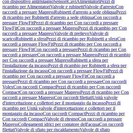
con dispositivo antiristagno
Sensori
Cavi
Alimentatori
Pezzi di
ricambio per Alimentatori
Valvole e rubinetti
Valvole d'arresto
Con
raccordi a pressare Mapress
Rubinetti d'arresto a sede obliqua
Pezzi
di ricambio per Rubinetti d'arresto a sede obliqua
Con raccordi a
pressare FlowFit
Pezzi di ricambio per Con raccordi a pressare
FlowFit
Con raccordi a pressare Mapress
Pezzi di ricambio per Con
raccordi a pressare Mapress
Valvole di prelievo
Valvole di
scarico
Rubinetti a sfera
Pezzi di ricambio per Rubinetti a sfera
Con
raccordi a pressare FlowFit
Pezzi di ricambio per Con raccordi a
pressare FlowFit
Con raccordi a pressare
Pezzi di ricambio per Con
raccordi a pressare
Con raccordi a pressare Mapress
Pezzi di ricambio
per Con raccordi a pressare Mapress
Rubinetti a sfera per
l'installazione da incasso
Pezzi di ricambio per Rubinetti a sfera per
l'installazione da incasso
Con raccordi a pressare FlowFit
Pezzi di
ricambio per Con raccordi a pressare FlowFit
Con raccordi a
pressare
Pezzi di ricambio per Con raccordi a pressare
Con raccordi
Volex
Con raccordi Compact
Pezzi di ricambio per Con raccordi
Compact
Con raccordi a pressare Mapress
Pezzi di ricambio per Con
raccordi a pressare Mapress
Con raccordi filettati
Unità valvole
d'intercettazione e collettori per il montaggio da incasso
Pezzi di
ricambio per Unità valvole d'intercettazione e collettori per il
montaggio da incasso
Con raccordi Compact
Pezzi di ricambio per
Con raccordi Compact
Valvole di ritegno
Con raccordi a pressare
Mapress
Collegamenti idrici per contatore dell'acqua
Con raccordi
filettati
Valvole di sfiato per riscaldamento
Valvole di sfiato