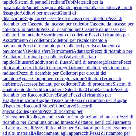
rapido
Sistemi di pannelli radianti
Tubi
Materiali per la
posa
Isolanti
Pannelli sagomati
Bande perimetrali
Nastri adesivi
Clip di
fissaggio
Additivi per massetti
Giunti di
dilatazione
Reggicurve
Cassette da incasso per collettori
Pezzi di
ricambio per Cassette da incasso per collettori
Cassette da incasso per
collettori, in metallo
Pezzi di ricambio per Cassette da incasso per
collettori, in metallo
Assortimento di collettori
Pezzi di ricambio per
Assortimento di collettori
Collettori per riscaldamento a
pavimento
Pezzi di ricambio per Collettori per riscaldamento a
pavimento
Valvole a sfera
Termometri
Adattatori
Pezzi di ricambio per
Adattatori
Terminali per collettori
Valvole di sfiato
rapido
Chiusure
Suddivisori di flusso
Unità di termoregolazione
Pezzi
di ricambio per Unità di termoregolazione
Collettori per circuiti dei
radiatori
Pezzi di ricambio per Collettori per circuiti dei
radiatori
Bypass
Componenti di regolazione
Attuatori
Termostati
ambiente
Accessori
Isolanti per collettori
Tubi di protezione
Sistemi di
smaltimento dell’edificio
Geberit Silent-db20
Tubi
Raccordi
Pezzi di
ricambio per Raccordi
Curve
Braghe
Pezzi di ricambio per
Braghe
Riduzioni
Braghe d'ispezione
Pezzi di ricambio per Braghe
d'ispezione
Raccordi SuperTube
Curve
Raccordi
speciali
Collegamenti
Pezzi di ricambio per
Collegamenti
Collegamenti a saldare
Congiunzioni ad innesto
Pezzi di
ricambio per Congiunzioni ad innesto
Adattatori per il collegamento
ad altri materiali
Pezzi di ricambio per Adattatori per il collegamento
ad altri materiali
Allacciamenti agli apparecchi
Pezzi di ricambio per