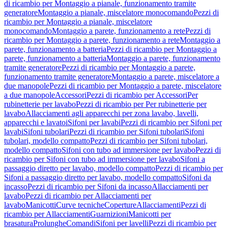
di ricambio per Montaggio a pianale, funzionamento tramite
generatore
Montaggio a pianale, miscelatore monocomando
Pezzi di
ricambio per Montaggio a pianale, miscelatore
monocomando
Montaggio a parete, funzionamento a rete
Pezzi di
ricambio per Montaggio a parete, funzionamento a rete
Montaggio a
parete, funzionamento a batteria
Pezzi di ricambio per Montaggio a
parete, funzionamento a batteria
Montaggio a parete, funzionamento
tramite generatore
Pezzi di ricambio per Montaggio a parete,
funzionamento tramite generatore
Montaggio a parete, miscelatore a
due manopole
Pezzi di ricambio per Montaggio a parete, miscelatore
a due manopole
Accessori
Pezzi di ricambio per Accessori
Per
rubinetterie per lavabo
Pezzi di ricambio per Per rubinetterie per
lavabo
Allacciamenti agli apparecchi per zona lavabo, lavelli,
apparecchi e lavatoi
Sifoni per lavabi
Pezzi di ricambio per Sifoni per
lavabi
Sifoni tubolari
Pezzi di ricambio per Sifoni tubolari
Sifoni
tubolari, modello compatto
Pezzi di ricambio per Sifoni tubolari,
modello compatto
Sifoni con tubo ad immersione per lavabo
Pezzi di
ricambio per Sifoni con tubo ad immersione per lavabo
Sifoni a
passaggio diretto per lavabo, modello compatto
Pezzi di ricambio per
Sifoni a passaggio diretto per lavabo, modello compatto
Sifoni da
incasso
Pezzi di ricambio per Sifoni da incasso
Allacciamenti per
lavabo
Pezzi di ricambio per Allacciamenti per
lavabo
Manicotti
Curve tecniche
Coperture
Allacciamenti
Pezzi di
ricambio per Allacciamenti
Guarnizioni
Manicotti per
brasatura
Prolunghe
Comandi
Sifoni per lavelli
Pezzi di ricambio per