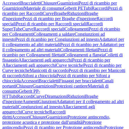
Accessori
Braccialetti
Chiusure
Guarnizioni
Pezzi di ricambio per
Guarnizioni
Materiale di consumo
Geberit PE
Tubi
Raccordi
Pezzi di
ricambio per Raccordi
Curve
Braghe
Riduzioni
Braghe
d'ispezione
Pezzi di ricambio per Braghe d'ispezione
Raccordi
speciali
Pezzi di ricambio per Raccordi speciali
Raccordi
SuperTube
Curve
Raccordi speciali
Collegamenti
Pezzi di ricambio
per Collegamenti
Collegamenti a saldare
Congiunzioni ad
innesto
Pezzi di ricambio per Congiunzioni ad innesto
Adattatori per
il collegamento ad altri materiali
Pezzi di ricambio per Adattatori per
il collegamento ad altri materiali
Collegamenti filettati
Pezzi di
ricambio per Collegamenti filettati
Collegamenti a flangia
Colletti di
fissaggio
Allacciamenti agli apparecchi
Pezzi di ricambio per
Allacciamenti agli apparecchi
Curve tecniche
Pezzi di ricambio per
Curve tecniche
Manicotti di raccordo
Pezzi di ricambio per Manicotti
di raccordo
Sifoni a chiocciola
Pezzi di ricambio per Sifoni a
chiocciola
Accessori
Braccialetti
Fissaggi per braccialetti
Canali
portanti
Chiusure
Guarnizioni
Protezioni cantiere
Materiali di
consumo
Geberit PP-
HT
Tubi
Raccordi
Curve
Diramazioni
Riduzioni
Braghe
d'ispezione
Aumenti
Giunzioni
Adattatori per il collegamento ad altri
materiali
Congiunzioni ad innesto
Allacciamenti agli
apparecchi
Curve tecniche
Raccordi
diritti
Accessori
Chiusure
Guarnizioni
Protezione antincendio,
protezione acustica e protezione dall'umidità
Protezione
antincendio
Pezzi di ricambio per Protezione antincendio
Protezione