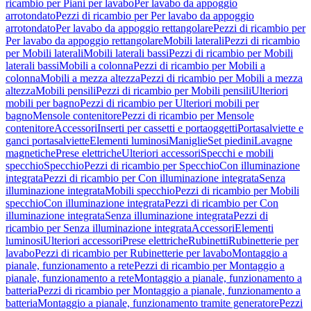
ricambio per Piani per lavabo
Per lavabo da appoggio
arrotondato
Pezzi di ricambio per Per lavabo da appoggio
arrotondato
Per lavabo da appoggio rettangolare
Pezzi di ricambio per
Per lavabo da appoggio rettangolare
Mobili laterali
Pezzi di ricambio
per Mobili laterali
Mobili laterali bassi
Pezzi di ricambio per Mobili
laterali bassi
Mobili a colonna
Pezzi di ricambio per Mobili a
colonna
Mobili a mezza altezza
Pezzi di ricambio per Mobili a mezza
altezza
Mobili pensili
Pezzi di ricambio per Mobili pensili
Ulteriori
mobili per bagno
Pezzi di ricambio per Ulteriori mobili per
bagno
Mensole contenitore
Pezzi di ricambio per Mensole
contenitore
Accessori
Inserti per cassetti e portaoggetti
Portasalviette e
ganci portasalviette
Elementi luminosi
Maniglie
Set piedini
Lavagne
magnetiche
Prese elettriche
Ulteriori accessori
Specchi e mobili
specchio
Specchio
Pezzi di ricambio per Specchio
Con illuminazione
integrata
Pezzi di ricambio per Con illuminazione integrata
Senza
illuminazione integrata
Mobili specchio
Pezzi di ricambio per Mobili
specchio
Con illuminazione integrata
Pezzi di ricambio per Con
illuminazione integrata
Senza illuminazione integrata
Pezzi di
ricambio per Senza illuminazione integrata
Accessori
Elementi
luminosi
Ulteriori accessori
Prese elettriche
Rubinetti
Rubinetterie per
lavabo
Pezzi di ricambio per Rubinetterie per lavabo
Montaggio a
pianale, funzionamento a rete
Pezzi di ricambio per Montaggio a
pianale, funzionamento a rete
Montaggio a pianale, funzionamento a
batteria
Pezzi di ricambio per Montaggio a pianale, funzionamento a
batteria
Montaggio a pianale, funzionamento tramite generatore
Pezzi