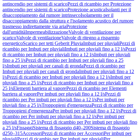
antincendio per sistemi di scarico
Pezzi di ricambio per Protezione
antincendio per sistemi di scarico
Protezione acustica
Isolanti per il
disaccoppiamento dal rumore intrinseco
Isolamento per il
disaccoppiamento dalla struttura e l'isolamento acustico del rumore
trasmesso indirettamente via aria
Protezione
dall'umidità
Impermeabilizzazione
Valvole di ventilazione per
scarico
Valvole di ventilazione
Valvole di ritegno a risparmio
energetico
Scarico per tetti Geberit Pluvia
Imbuti per pluviali
Pezzi di
ricambio per Imbuti per pluviali
Imbuti per pluviali fino a 12 l/s
Pezzi
di ricambio per Imbuti per pluviali fino a 12 l/s
Imbuti per pluviali
fino a 25 l/s
Pezzi di ricambio per Imbuti per pluviali fino a 25
l/s
Imbuti per pluviali per canali di gronda
Pezzi di ricambio per
Imbuti per pluviali per canali di gronda
Imbuti per pluviali fino a 12
l/s
Pezzi di ricambio per Imbuti per pluviali fino a 12 l/s
Imbuti per
pluviali fino a 25 l/s
Pezzi di ricambio per Imbuti per pluviali fino a
25 l/s
Elementi barriera al vapore
Pezzi di ricambio per Elementi
barriera al vapore
Per imbuti per pluviali fino a 12 l/s
Pezzi di
ricambio per Per imbuti per pluviali fino a 12 l/s
Per imbuti per
pluviali fino a 25 l/s
Troppopieni d'emergenza
Pezzi di ricambio per
Troppopieni d'emergenza
Per imbuti per pluviali fino a 12 l/s
Pezzi di
ricambio per Per imbuti per pluviali fino a 12 l/s
Per imbuti per
pluviali fino a 25 l/s
Pezzi di ricambio per Per imbuti per pluviali fino
a 25 l/s
Fissaggi
Sistema di fissaggio d40–200
Sistema di fissaggio
d250–315
Accessori
Pezzi di ricambio per Accessori
Per imbuti per
pluviali
Pezzi di ricambio per Per imbuti per pluviali
Per