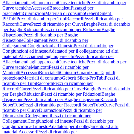
Allacciamenti agli apparecchi
Curve tecniche
Pezzi di ricambio per
Curve tecniche
Accessori
Braccialetti
Fissaggi per
braccialetti
Guarnizioni
Materiali di consumo
Geberit Silent-
PP
Tubi
Pezzi di ricambio per Tubi
Raccordi
Pezzi di ricambio per
Raccordi
Curve
Pezzi di ricambio per Curve
Braghe
Pezzi di ricambio
per Braghe
Riduzioni
Pezzi di ricambio per Riduzioni
Braghe
d'ispezione
Pezzi di ricambio per Braghe
d'ispezione
Collegamenti
Pezzi di ricambio per
Collegamenti
Congiunzioni ad innesto
Pezzi di ricambio per
Congiunzioni ad innesto
Adattatori per il collegamento ad altri
materiali
Allacciamenti agli apparecchi
Pezzi di ricambio per
Allacciamenti agli apparecchi
Curve tecniche
Pezzi di ricambio per
Curve tecniche
Manicotti
Pezzi di ricambio per
Manicotti
Accessori
Braccialetti
Chiusure
Guarnizioni
Tappi di
protezione
Materiali di consumo
Geberit Silent-Pro
Tubi
Pezzi di
ricambio per Tubi
Raccordi
Pezzi di ricambio per
Raccordi
Curve
Pezzi di ricambio per Curve
Braghe
Pezzi di ricambio
per Braghe
Riduzioni
Pezzi di ricambio per Riduzioni
Braghe
d'ispezione
Pezzi di ricambio per Braghe d'ispezione
Raccordi
SuperTube
Pezzi di ricambio per Raccordi SuperTube
Curve
Pezzi di
ricambio per Curve
Diramazioni
Pezzi di ricambio per
Diramazioni
Collegamenti
Pezzi di ricambio per
Collegamenti
Congiunzioni ad innesto
Pezzi di ricambio per
Congiunzioni ad innesto
Adattatori per il collegamento ad altri
materiali
Accessori
Pezzi di ricambio per